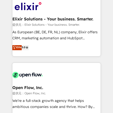
HIPAA-aware; CASL-compliant; GDPR-ready
Design, Migrations + Integrations. Mole Street’s
implementations where required 💡 Why 500+
mission is empowering others to realize their
Clients Choose Us: Elite Partner; technical, fast, and
greatness, which is achieved through creating
Elixir Solutions - Your business. Smarter.
built to scale.
absolute clarity, derived from a well-defined
提供元：Elixir Solutions - Your business. Smarter.
strategy, executed well, and reported on with clear
As European (BE, DE, FR, NL) company, Elixir offers
results. The culture is driven by core values; Joy, Grit,
CRM, marketing automation and HubSpot
Accountability, Curiosity, Authenticity, Growth
integration products and services to mid-market
Elite
5.0
Mindedness, and Clarity. We are driven to win for the
and enterprise customers. We ensure that your sales,
collective good of the company and its clientele, and
service and marketing department operates in the
dedicated to breaking the mold from the agency of
most effective way, while at the same time
the past into the consultancy of the future. Great
leveraging your commercial data for a fully
things are happening.
integrated buyers journey. Elixir is located in
Brussels, Munich "München", Cologne "Köln", Paris
and Amsterdam. Elixir is a first mover and leader
Open Flow, Inc.
when it comes to HubSpot sales and service
提供元：Open Flow, Inc.
implementations, highly renowned for our business
We’re a full-stack growth agency that helps
acumen, process (re-)design experience and a
ambitious companies scale and thrive. How? By
massive amount of success stories in this area. We
upgrading and streamlining every single revenue-