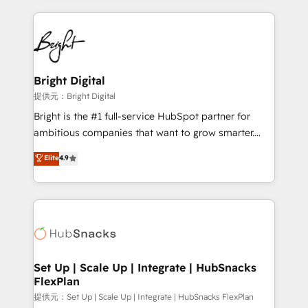
Growth-Driven Design Agency of the Year 🏆2015
automation, integration, and AI innovation to deliver
Became the 5th Agency to reach Diamond 🏆2014
lasting impact. We specialize in: • Turnkey and end-
HubSpot COS Performance Award 🏆2014 HubSpot
to-end HubSpot implementations • Onboarding for
COS Design Award 🏆2013 HubSpot Marketplace
Sales, Service, Marketing & Content Hubs • AI voice
Provider of the Year 🏆2011 Became a HubSpot
and chat agents, predictive automation, and smart
Bright Digital
Partner 📆Founded in 1997
workflows • Salesforce + HubSpot integration •
提供元：Bright Digital
RevOps and AI-driven sales enablement • Website
Bright is the #1 full-service HubSpot partner for
design and CMS development • ERP integration: SAP,
ambitious companies that want to grow smarter.
NetSuite, Microsoft Dynamics, … • Data cleansing
From HubSpot onboarding, to training, from
Elite
4.9
and CRM migration from any platform •
developing a new website to lead generation and
Client/member portals built on HubSpot • Custom
digital marketing; we do it all (and with great
and complex integrations: SAM.gov, GovWin,
results)! In short, our services include: - HubSpot
QuickBooks, PandaDoc, ClickUp, Shopify, Mapsly,
consultancy: onboarding, training, data migration -
WooCommerce, BuilderTrend, and more Experience
HubSpot development: websites, custom modules,
the difference — reach out to see how AI + HubSpot
integrations - Marketing & sales solutions: digital
can transform your business.
marketing, advertising, campaigns, content and
Set Up | Scale Up | Integrate | HubSnacks
FlexPlan
design We connect people, data and technology to
improve customer experiences. With our bright
提供元：Set Up | Scale Up | Integrate | HubSnacks FlexPlan