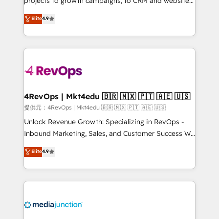
projects to growth campaigns, to CRM and websites.
HubSpot experts backed by over 10+ years of
Hire an agency that's experienced in every inch of
Elite
4.9
HubSpot experience ✔️Flexible pricing models —
HubSpot and willing to work hand-in-hand with your
Hourly-fee (assigned one Dedicated HubSpot
team to simplify the complex and build a better
Admin); Monthly-fee (HubSpot Admin + Project
experience for your team and customers.
Manager); and Fixed Project Cost (as per
requirement). ✔️Helped over 25,000+ customers so
far with our HubSpot solutions. ✔️Bespoke apps &
on-demand bundle services. Connect with us today!
4RevOps | Mkt4edu 🇧🇷 🇲🇽 🇵🇹 🇦🇪 🇺🇸
提供元：4RevOps | Mkt4edu 🇧🇷 🇲🇽 🇵🇹 🇦🇪 🇺🇸
Unlock Revenue Growth: Specializing in RevOps -
Inbound Marketing, Sales, and Customer Success We
specialize in driving revenue growth for companies
Elite
4.9
across industries through tailored marketing, sales,
and customer success strategies, utilizing RevOps
methodologies. As Latin America's largest HubSpot
partner and a global leader in education market, we
offer unparalleled insights. Operating in five
countries—Brazil, UAE (Abu Dhabi/Dubai/Sharjah),