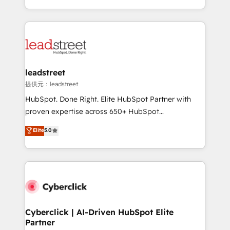
America. From casual user to super fan: make
Canada, we’ve delivered thousands of successful
HubSpot an experience you LOVE!
HubSpot projects for mid-market and enterprise
clients worldwide, with over 10 years experience. We
combine HubSpot, data, and AI to design connected
go-to-market systems that align people, process,
and technology for predictable, scalable revenue
leadstreet
growth. Our expertise spans RevOps, CRM and data
提供元：leadstreet
architecture, AI enablement, and strategic marketing,
HubSpot. Done Right. Elite HubSpot Partner with
delivered through our proprietary FLAIR framework
proven expertise across 650+ HubSpot
for responsible AI adoption. As a HubSpot Elite
implementations. With 12+ years of HubSpot
Elite
5.0
Partner and ISO 27001:2022 certified consultancy,
experience, we help you use the HubSpot platform
we blend strategy, creativity, and technology to help
to its fullest capacity, improve your current HubSpot
organisations scale smarter and grow stronger.
website, or build your new one.
Cyberclick | AI-Driven HubSpot Elite
Partner