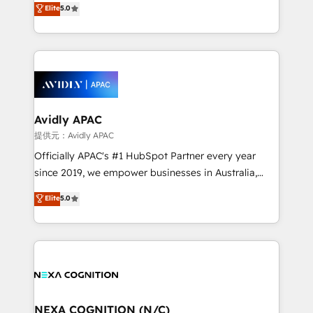
Elite
5.0
integrate HubSpot with complex solutions like SAP,
generating aspect of your business. We’re proud
MicroSoft, custom solutions,... Our company also has
HubSpot Elite Solutions Partners and devout CRM
strong experience with HubSpot CRM extension,
nerds who can harness HubSpot’s custom digital
mobile apps for Field Service Management and
tools to improve each touchpoint of your customer
Retail execution, CPQ, customer portals and
experience. Working hand-in-hand with your team,
HubSpot CMS developments. And we're champions
we’ll assemble a RevOps machine that drives more
when it comes to complex data migrations.
traffic, generates better leads and crushes your
Avidly APAC
revenue goals. We've worked with thousands of
提供元：Avidly APAC
HubSpot customers and we'd love to work with you
Officially APAC's #1 HubSpot Partner every year
too! Clients come to us for: Advanced CRM solutions
since 2019, we empower businesses in Australia,
System Integrations both Custom and Native to
New Zealand, and globally to realise their full
Elite
5.0
HubSpot Data System Migrations between systems
potential through enterprise HubSpot CRM
to HubSpot New lead generation strategies Time-
implementation. And we deliver best practice across
saving automations Fresh growth campaigns Robust
the whole HubSpot platform, covering marketing,
help desk Unified revenue operations Dynamic
sales, service, CMS and integrations. We work with
website development Award-winning creative
all businesses, from start-up to Enterprise, and have
design We live and breathe HubSpot and are ready
delivered the largest HubSpot implementations in
to take on real challenges!
the world. Our human approach to digital
NEXA COGNITION (N/C)