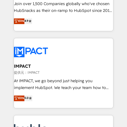
people, exciting ideas and can-do mentality, we
Join over 1,500 Companies globally who've chosen
ensure revenue growth on a daily basis. So tell us
HubSnacks as their on-ramp to HubSpot since 2014
your challenge; our passionate and growth driven
Simple pay-as-you-go plans that accelerate value...
Elite
4.9
team of 100+ experts is ready for you! Driving digital
1️⃣ Set Up | Onboarding New or Check-fixing existing
growth | www.brightdigital.com
HubSpot portals 2️⃣ Scale Up | 100% HubSpot Task
Execution... Global 24/7 ... All Experts 3️⃣ Integrate |
your entire Tech Stack with Custom Integrations
Slash months from your API Integration project... ⬅️
Click "Contact Business" ⬅️ to access 150+ Kickstart
Integration templates that put HubSpot in the center
IMPACT
of your tech stack, syncing... 🛍️ Shopify or
提供元：IMPACT
WooCommerce 💲 Stripe or Paypal 💰 Sage or
At IMPACT, we go beyond just helping you
Netsuite 🤖 Google or Microsoft ✍️ DocuSign or
implement HubSpot. We teach your team how to
PandaDoc 🌐 Avalara or Quaderno HubSnacks holds
master it. As the creators of the Endless Customers
Elite
5.0
the rare Advanced "Custom Integrations"
System™ (the next evolution of They Ask, You
Accreditation, securely sync data across... 🔄 any
Answer), we’re the only HubSpot partner built
apps, in any direction. Stuck on your old CRM..?
entirely around coaching and training. That means
Migrate | seamlessly off your old CRM onto a clean
we don’t do the work for you; we help you build the
new HubSpot portal with Advanced Website and