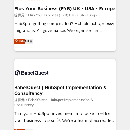
HubSpot Content Hub, WordPress development,
B2B SEO, paid media, and content. We work with
Plus Your Business (PYB) UK • USA • Europe
enterprise and growth-led companies across
提供元：Plus Your Business (PYB) UK • USA • Europe
technology, professional services, financial services
HubSpot getting complicated? Multiple hubs, messy
and industrial sectors. Offices in Johannesburg, Cape
migrations, AI, governance. We organise that
Town and London. 500+ HubSpot CRM
complexity, so your team can put HubSpot to work...
Elite
5.0
implementations delivered. AI visibility coverage
Welcome to our Profile! We help with: • CRM
across ChatGPT, Claude, Perplexity, Gemini and
implementation, reports, workflows, and team
Google AI Overviews. HubSpot Impact Award -
training • CRM migration from Salesforce, Pipedrive,
Customer First HubSpot Impact Award - Integrations
Dynamics and others • Technical projects including
Innovation HubSpot Impact Award - Platform
custom API integrations with ERP (and other
Migration Excellence HubSpot Impact Award -
systems) • AI governance for HubSpot-centred
Platform Excellence 35+ full-time HubSpot
operations A little about us: • Boutique 'Elite' team of
BabelQuest | HubSpot Implementation &
professionals.
Consultancy
12 • 150+ clients across Sales Hub, Marketing Hub,
Service Hub, Data Hub and CMS • ISO/IEC
提供元：BabelQuest | HubSpot Implementation &
Consultancy
27001:2022, ISO 9001:2015, and ISO 42001:2023
Turn your HubSpot investment into rocket fuel for
certified - the AI management standard • GuardHub:
your business to soar 🚀 We’re a team of accredited
our AI governance framework, built on ISO 42001
HubSpot experts ready to help you. We can
Ready for the next step? Click the 👈 '𝗖𝗼𝗻𝘁𝗮𝗰𝘁