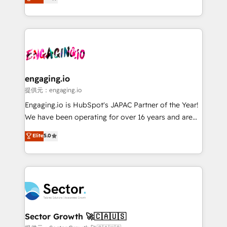
prospecting, follow-ups, service triage, and
Operations (RevOps) e Inteligência Artificial para
knowledge retrieval—built in HubSpot. ⚡ Fast-Track
estruturar processos integrar sistemas organizar
& Growth-Track Services Fast-Track: Rapid HubSpot
dados e automatizar operações. O objetivo é
onboarding in weeks Growth-Track: Unlock
transformar a HubSpot em um verdadeiro sistema
advanced optimization & adoption 📍 São Paulo, BR
operacional de receita conectando equipes
• Des Moines, IA • New York, NY
tecnologia e dados em uma operação integrada.
Também somos distribuidores oficiais da HubSpot
engaging.io
e de mais de 150 softwares globais permitindo
提供元：engaging.io
contratar e pagar a HubSpot em reais com nota
Engaging.io is HubSpot's JAPAC Partner of the Year!
fiscal no Brasil e gerar economia de até 50% na
We have been operating for over 16 years and are
contratação de softwares internacionais.
one of HubSpot's most experienced and technically
Elite
5.0
Oferecemos ainda agentes de IA especializados em
capable Agency Partners globally. We specialise in
HubSpot que automatizam tarefas executam rotinas
complex CRM migrations, implementations,
no CRM e mantêm os dados organizados, como um
integrations, custom CMS portal development,
especialista operando a plataforma 24/7. Hoje 300+
design & UX for mid to large to multi national
empresas em 13 países utilizam a Nexforce. Somos
businesses. Our teams are based in North America
a maior parceira da HubSpot na América Latina e
and APAC. We are HubSpot's top-ranked Advanced
líder no ranking global de sucesso do cliente da
Implementation Certified Partner and we contribute
Sector Growth 🚀🇨🇦🇺🇸
HubSpot.
to their advisory council. We strive to do 'good work