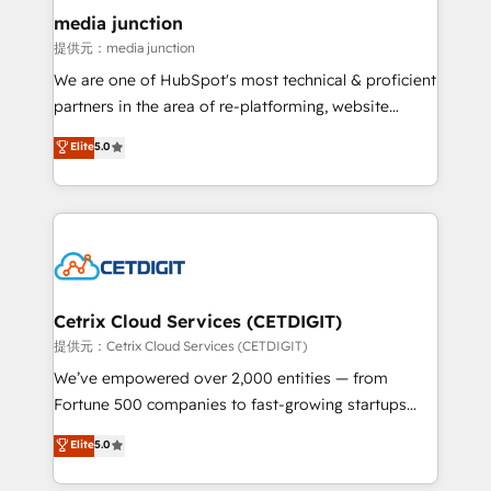
Mexico, USA, and Portugal—we've executed over a
media junction
hundred successful operations. Our approach,
提供元：media junction
rooted in RevOps principles, integrates analysis,
We are one of HubSpot's most technical & proficient
training, planning, and qualification. Leveraging
partners in the area of re-platforming, website
technology, data analytics, CRM optimization, and
design & development. We specialize in multi-hub
Elite
5.0
inbound marketing tactics, we focus on
implementations for mid-market & enterprise
understanding, nurturing, and converting leads.
companies. We are woman-owned, powered by
Partner with us to unlock your business's full
coffee, and we ❤️ dogs. We produce award-winning
potential and achieve sustained growth in today's
work for our clients. 🏆2023 Technical Expertise
competitive market.
Impact Award 🏆2022 Technical Expertise Impact
Award 🏆2022 Platform Migration Excellence Impact
Award 🏆2020 Elite Solutions Partner 🏆2019
Cetrix Cloud Services (CETDIGIT)
Integrations HubSpot Impact Award 🏆2019
提供元：Cetrix Cloud Services (CETDIGIT)
Marketing Enablement HubSpot Impact Award 🏆
We’ve empowered over 2,000 entities — from
2018 Website Design HubSpot Impact Award 🏆2017
Fortune 500 companies to fast-growing startups
Website Design HubSpot Impact Award 🏆2016
and nonprofits — to streamline operations, scale
Elite
5.0
Growth-Driven Design Agency of the Year 🏆2016
revenue, and unlock the full potential of HubSpot.
Sales Enablement HubSpot Impact Award 🏆2015
With deep technical and industry expertise, we fuse