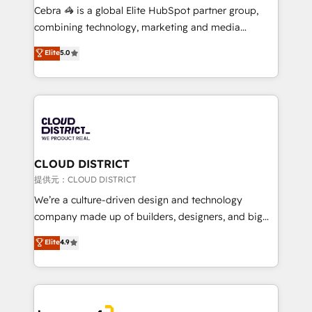
boost with a new HubSpot site Recognized leaders:
Cebra 🦓 is a global Elite HubSpot partner group,
🏆 HubSpot Platform Migration Impact Award 🏆
combining technology, marketing and media
Clutch HubSpot Global Leader 🏆 Finalist: HubSpot
expertise across Latin America and Southern
Elite
5.0
Inbound Campaign of the Year 🏆 Gold AVA Digital
Europe, with teams across 7 countries. Born in Chile,
Award for Best Website 🌟 Accreditations: CRM
we combine local insight with international reach to
Implementation, HubSpot Content Experience, CRM
help businesses grow through technology, creativity,
Data Migration & Custom Integration
AI and strategy. For over 12 years, we’ve delivered
500+ HubSpot implementations, building end-to-
end solutions that integrate CRM, AI automation,
inbound and loop marketing, content, and digital
CLOUD DISTRICT
creativity. Our multicultural team works in Spanish,
提供元：CLOUD DISTRICT
Portuguese, and English to design scalable strategies
We’re a culture-driven design and technology
that drive measurable growth. 🌎 Highlights: • 10+
company made up of builders, designers, and big
years as a HubSpot partner. • 2023 Impact Awards:
thinkers. We blend strategy, design, and
Elite
4.9
Platform Migration Excellence. • Top 3 Partner of the
development—always fueled by curiosity—to turn
Year LATAM 2022, 2023, 2024, 2025. • Partner of the
ideas, opportunities, and challenges into meaningful
Year 2024. • Organizer of Aliados.ai (AI, marketing &
experiences. To us, technology is more than just
tech global congress). 👉 Ready to scale your
code; it’s about creating things that are useful, cool,
business with HubSpot? Let Cebra’s experts help