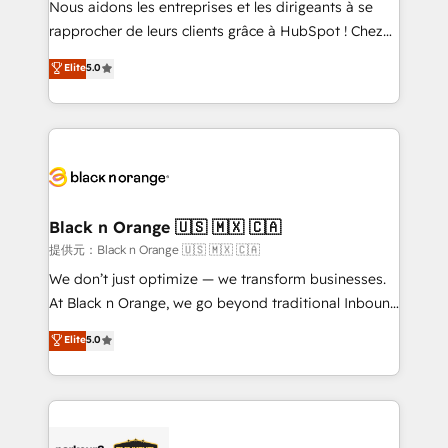
Nous aidons les entreprises et les dirigeants à se
business services. We prepare a customized
rapprocher de leurs clients grâce à HubSpot ! Chez
business case that demonstrates the value and
DIGITALISIM, nous avons l'intime conviction que la
Elite
5.0
impact of your digital transformation, including a
réussite des entreprises passe par l’innovation web,
detailed financial rationale with a focus on ROI and
le marketing digital, et la relation client ! C'est
TCO. As a trusted extension of your team, we
pourquoi, nos experts sont à la fois capables de
believe in the power of partnership. Together, we
gérer votre projet de création de site internet, votre
embark on a transformational journey that sets your
référencement, votre stratégie digitale et le pilotage
business up for long-term success. Unlock your
et l'intégration d'HubSpot ! Les grandes phases d'un
business. If not now, when?
projet HubSpot avec DIGITALISIM : 🧽 Nettoyage,
Black n Orange 🇺🇸 🇲🇽 🇨🇦
migration et intégration des bases de données. 🚀
提供元：Black n Orange 🇺🇸 🇲🇽 🇨🇦
Développement des interfaces avec vos logiciels
We don’t just optimize — we transform businesses.
métiers ⚙️ Configuration de la plateforme HubSpot
At Black n Orange, we go beyond traditional Inbound
📈 Configuration de rapports et tableaux de bord 🤝
Marketing with our exclusive methodologies:
Elite
5.0
Book Process & Guidelines utilisateurs 🎓
BOOMS and BOOST. Together, they form a powerful
Formations des utilisateurs
combination that has driven success for over 800
businesses worldwide. As Elite HubSpot Partners, we
specialize in crafting high-performance growth
strategies that integrate data-driven marketing,