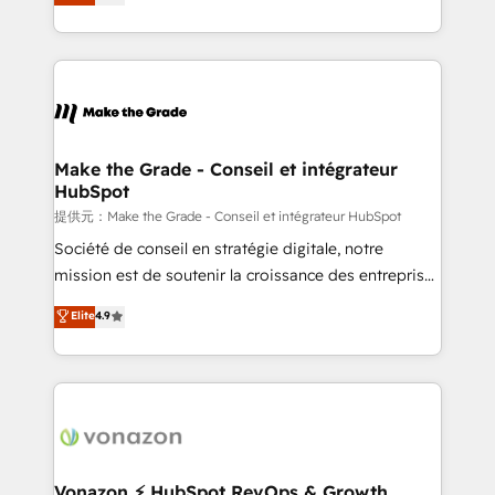
téléphonie, etc.) • Alignement des équipes grâce à un
outil et des données partagées • Amélioration de la
collecte et de l’analyse des données pour des
décisions éclairées • Optimisation de l’efficacité et
de la productivité des équipes Notre équipe de 30
consultants certifiés HubSpot aborde chaque projet
avec un engagement total, alignant processus
Make the Grade - Conseil et intégrateur
HubSpot
métiers et technologie, et guidant vos équipes à
travers le changement, tout en centrant vos objectifs
提供元：Make the Grade - Conseil et intégrateur HubSpot
d’entreprise. Grâce à une méthodologie éprouvée
Société de conseil en stratégie digitale, notre
auprès de plus de 400 clients, nous comprenons
mission est de soutenir la croissance des entreprises
rapidement vos enjeux et intégrons parfaitement
B2B à travers l’acquisition de nouveaux clients,
Elite
4.9
HubSpot dans votre organisation. Pour toute
l'intégration CRM et le développement des revenus
question technique ou besoin de structuration de
auprès de vos comptes existants. En France et à
votre projet HubSpot, contactez notre équipe pour
l'international, nous travaillons avec des ETI
un échange dédié.
ambitieuses, des grands groupes voulant aller au-
delà d’une simple transformation digitale et des
startups florissantes. Nos 3 grandes expertises sont :
➤ L’intégration de CRM et de méthodologie RevOps
Vonazon ⚡ HubSpot RevOps & Growth