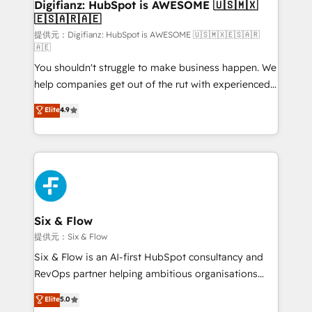
Transformation / Web Development • RevOps &
Digifianz: HubSpot is AWESOME 🇺🇸🇲🇽
🇪🇸🇦🇷🇦🇪
Sales Consulting • Marketing Automation What
makes us different? 🚀 Top 0.5% of global HubSpot
提供元：Digifianz: HubSpot is AWESOME 🇺🇸🇲🇽🇪🇸🇦🇷
🇦🇪
agencies ⚙️ The strongest technical ability and
You shouldn't struggle to make business happen. We
integration capabilities 💼 Consultative, long-term
help companies get out of the rut with experienced,
partners who will embed ourselves into your
process-oriented teams implementing HubSpot
business, processes and systems 🏢 We specialise in
Elite
4.9
Marketing, Sales, Service, CMS and Operations Hub,
working with mid-market and enterprise
so selling and actually engaging with your customers
organisations, global organisations and those with
feels easy and pain-free. We are a top ranked
complex use cases 🏆 CRM Implementation,
HubSpot Elite Partner, winner of Rookie of the Year
Platform Enablement, Custom Integration and
and Customer First Awards, 4.9/5 rating in HubSpot
Onboarding Accredited 🔐 ISO27001 & ISO9001
Reviews and 4.9/5 rating in Clutch Reviews. Digifianz
Certified
helps the following industries: logistics & 3PL, home
Six & Flow
improvement & construction, branding and
提供元：Six & Flow
commercialization, real estate, health, education,
Six & Flow is an AI-first HubSpot consultancy and
SaaS, Software Dev & IT and consulting, make the
RevOps partner helping ambitious organisations
most out of their HubSpot experience operating in
grow with clarity, confidence, and intelligence.
Elite
5.0
the United States, EU, UAE, Mexico and Latin
Operating across the UK, Netherlands, Ireland, and