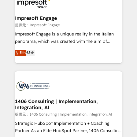
and—most importantly—simple. That’s why we lean
you grow faster, smarter, and with impact.
into bold ideas and shape them into thoughtful
products and strategies that actually make a
Impresoft Engage
difference.
提供元：Impresoft Engage
Impresoft Engage is a unique reality in the Italian
panorama, which was created with the aim of
putting Customer Experience at the center by
Elite
4.9
creating digital environments capable of integrating
people, processes and data. We offer the best
digital solutions on the market, ranging from CRM
processes and technologies to digital strategy, from
marketing automation to online and offline sales
processes through Customer Service Management,
allowing companies to optimize processes and meet
1406 Consulting | Implementation,
Integration, AI
the needs of the customer. We are part of Impresoft
Group, a group of specialized and complementary
提供元：1406 Consulting | Implementation, Integration, AI
companies that divide their offer into 4
Strategic HubSpot Implementation + Coaching
Competence Centers: Smart Manufacturing,
Partner As an Elite HubSpot Partner, 1406 Consulting
Customer First, Enabling Technologies & Security.