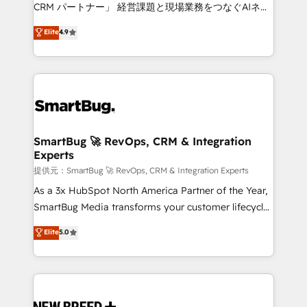
Move from any legacy CRM. Zero downtime, full data
CRM パートナー」 経営課題と現場業務をつなぐAIネイ
integrity. ➤ Implementation: Configure HubSpot to
ティブ・エージェンシーとして、HubSpot Eliteの実装
Elite
4.9
run your revenue process. Sales, marketing, and
力で顧客フロント業務を再設計します。 💡 100inc は何
service wired together. ➤ AI and Integrations: Layer
をする会社か？ HubSpotを共通基盤に、AIエージェン
Breeze AI, custom agents, and APIs to remove
トを組み込んだ顧客フロント業務（マーケティング・営
manual work. ➤ Ongoing Management: Monthly
業・CS）を組織全体で設計・実装する日本のAIネイテ
tune-ups, feature rollouts, adoption coaching. Buying
ィブ・エージェンシーです。事業部・グループ会社・部
HubSpot, switching to it, or reviving a stale portal?
門が分立する組織で、データと業務プロセスのサイロ化
We are built for the work.
を、CRMを軸とした全社共通基盤に再構築します。意
SmartBug 🚀 RevOps, CRM & Integration
Experts
思決定者・PMO・現場担当者に並走します。 1️⃣
HubSpot導入・活用支援 顧客データの一元化から、
提供元：SmartBug 🚀 RevOps, CRM & Integration Experts
GTMの見える化・自動化まで。全Hub統合運用、デー
As a 3x HubSpot North America Partner of the Year,
タ品質設計、グループ横断のCRM統合に対応します。
SmartBug Media transforms your customer lifecycle
2️⃣ AIエージェント組織構築 営業・マーケティング業務
into a revenue engine. Our unified ecosystem
Elite
5.0
の一部をAIが自律実行する組織への移行を設計・実装。
includes specialized divisions Globalia (AI &
Breeze・Claude等をHubSpotと連携させ、役割定義・
Software) and Point Success Media (Paid Media),
運用ルール・成果指標まで含めて設計します。 3️⃣ 全社
making this the official home for all three brands. 🔄
DX × AI推進のPMO伴走支援 複数部門をまたぐDX×AI変
Implementation & Integration - Seamless migrations
革を、構想から実装・定着までPMOとして主導。「設
and system integrations powered by Globalia’s