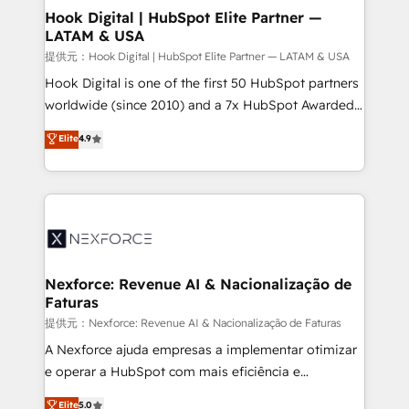
Revenue Operations - Inbound Marketing -
Hook Digital | HubSpot Elite Partner —
LATAM & USA
Outbound Marketing - HubSpot CMS Website
Design & Development We empower our clients to
提供元：Hook Digital | HubSpot Elite Partner — LATAM & USA
reach their full potential by providing transparent,
Hook Digital is one of the first 50 HubSpot partners
relationship-driven support. With over 300 HubSpot
worldwide (since 2010) and a 7x HubSpot Awarded
certifications and accreditations, we deliver both the
Elite Partner. With 500+ projects across the U.S.,
Elite
4.9
technical know-how and strategic guidance you
Brazil, and LATAM, we combine global expertise with
need to succeed.
regional experience. Today, we are Brazil’s largest
HubSpot Elite Partner—trusted by companies across
the Americas to scale smarter. ⚙️ CRM
Implementation & Migration Onboarding across all
Hubs, plus migrations from Salesforce, Pipedrive, RD
Station, Freshdesk, Intercom, and more. Custom
Nexforce: Revenue AI & Nacionalização de
Faturas
objects, automations, and integrations built for
growth. 🚀 AI-Driven GTM Orchestration Unify
提供元：Nexforce: Revenue AI & Nacionalização de Faturas
HubSpot with LinkedIn, WhatsApp, email, paid
A Nexforce ajuda empresas a implementar otimizar
media, and AI voice to drive pipeline. 🤖 AI Custom
e operar a HubSpot com mais eficiência e
Agent Development Deploy AI agents for
previsibilidade de receita. Combinamos Revenue
Elite
5.0