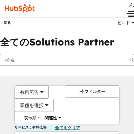
メ
ュ
ビルド
戻る
全てのSolutions Partner
フィルター
有料広告
業種を選択
表示順：
関連性
サービス：有料広告
全てをクリア