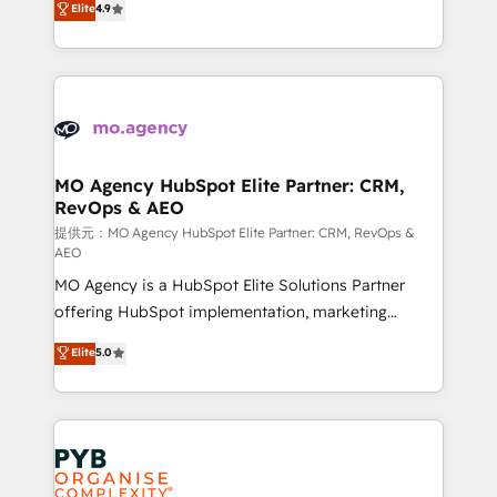
Elite
4.9
to your needs and sales objectives. With 125+
migrate, replatform, and scale smarter. We specialize
certifications, we are part of the most certified
in high-impact CRM and CMS migrations and
Canadian agencies, and we both hold Onboarding
onboarding from platforms like Salesforce, NetSuite,
Accreditations. Based in Canada (coast to coast), our
Zoho, Pardot, Marketo, Microsoft Dynamics, Wix,
services are offered in both English & French.
WordPress and legacy CRMs, turning fragmented
systems into unified, growth-ready HubSpot
architectures that accelerate revenue operations and
MO Agency HubSpot Elite Partner: CRM,
RevOps & AEO
performance. - Multi-object CRM migration, cleanup,
and implementation. - Pre-built and custom
提供元：MO Agency HubSpot Elite Partner: CRM, RevOps &
AEO
integrations across your full tech stack. - Custom
MO Agency is a HubSpot Elite Solutions Partner
object setup, CMS builds, and full-funnel automation.
offering HubSpot implementation, marketing
- Dashboards, lifecycle campaigns, and lead
automation, CRM and RevOps consulting, data
nurturing sequences. - Cross-hub setup across
Elite
5.0
architecture, sales enablement, lifecycle automation,
Marketing, Sales, Operations, and Service Hubs. -
lead scoring and revenue reporting. HubSpot,
Ongoing optimization, managed support, and
Salesforce and integrated enterprise stacks. Digital
scalable retainers. Let’s make HubSpot your most
Marketing, Answer Engine Optimisation, and
powerful growth engine. Built to convert, scale, and
Generative Engine Optimisation (AI Search),
drive results.