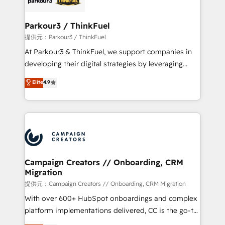
automation, and revenue intelligence to help
companies scale faster and smarter. 🔹 BOOMS:
Parkour3 / ThinkFuel
Demand generation for all your buyers With BOOMS,
提供元：Parkour3 / ThinkFuel
you invest in 100% of your buyers, accelerating your
At Parkour3 & ThinkFuel, we support companies in
growth and positioning yourself as an undisputed
developing their digital strategies by leveraging
leader. 🔹 BOOST: Optimize your digital
technologies and automating their marketing and
Elite
4.9
transformation process A methodology designed to
sales processes to generate growth. Our offer spans
implement HubSpot effectively and optimize your
from Strategy to Operations. We specialize in CRM
digital processes. 🔹 Trusted by Industry Leaders
onboarding and implementation, web design, sales
With an average rating of 4.9/5 and a proven track
& marketing automation, and digital marketing. With
record of business transformation, our growth-first
extensive experience working with tech companies
approach has helped brands dominate their
and manufacturers since 2002, we are committed to
markets.
empowering our clients and developing their
Campaign Creators // Onboarding, CRM
Migration
autonomy. Get to grips with HubSpot through
guided implementation and seamless integration of
提供元：Campaign Creators // Onboarding, CRM Migration
the CRM platform into your digital ecosystem. Would
With over 600+ HubSpot onboardings and complex
you like support in deploying your inbound
platform implementations delivered, CC is the go-to
marketing strategy? We'll provide support tailored
Elite Solutions Partner for businesses ready to