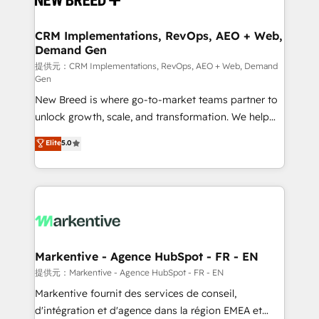
定の代行ではなく、設計の責任」を引き受け、部門横断
technical development team. - 19 HubSpot-certified
の統合・浸透・変革管理を実行します。 ▸ CMS戦略設
trainers to drive platform adoption. 📈 Revenue
CRM Implementations, RevOps, AEO + Web,
計・構築：リード獲得・CVR・SEOを前提にした情報設
Demand Gen
Generation - Full-funnel marketing and high-
計・導線設計・テンプレート設計をContent Hubで一体
performance advertising via Point Success Media. -
提供元：CRM Implementations, RevOps, AEO + Web, Demand
Gen
提供。 ▸ 既存CRM・MAからの移行支援：Salesforce・
Expert deployment of Breeze AI and custom agents
Marketo・Pardot等からの移行、カスタム設計、履歴
New Breed is where go-to-market teams partner to
to automate growth. 🏆 Elite Excellence - 8 platform
データ移行と活用設計まで。 ▸ AEO対応：ChatGPT・
unlock growth, scale, and transformation. We help
accreditations and deep HIPAA-compliance
Perplexity等のAI検索からの流入・引用を前提にコンテ
companies activate HubSpot’s AI-powered
expertise. - A team of 250+ experts dedicated to
Elite
5.0
ンツとサイト構造を最適化。 🏆 なぜ100incを選ぶの
customer platform and operationalize HubSpot’s
your resilient growth.
か？ ✓ HubSpot Eliteパートナー認定 ✓ HubSpotアワ
Loop Marketing framework through expert-led
ード受賞・HUGリーダー ✓ ISO27001:2022 /
services, smart agents, and purpose-built apps,
ISO9001:2015 取得 ✓ 400社以上の導入実績 ✓
tailored to your business. Together, we unlock
HubSpot大百科 出版 CRM・AI活用に関するご相談、現
results, fast. ⚙️CRM & RevOps: Align all Hubs to your
状整理の壁打ちなど、構想段階からお気軽にお問い合わ
buyer journey for clean data, scalability, & reporting.
せください。
🎯Demand Gen & ABM: Drive pipeline with inbound,
Markentive - Agence HubSpot - FR - EN
ABM, AEO, SEO, & paid media. 👩‍💻Web Design:
提供元：Markentive - Agence HubSpot - FR - EN
Build high-performing websites with UX, messaging,
Markentive fournit des services de conseil,
& conversion strategy that drive results. 🤖AI
d'intégration et d'agence dans la région EMEA et