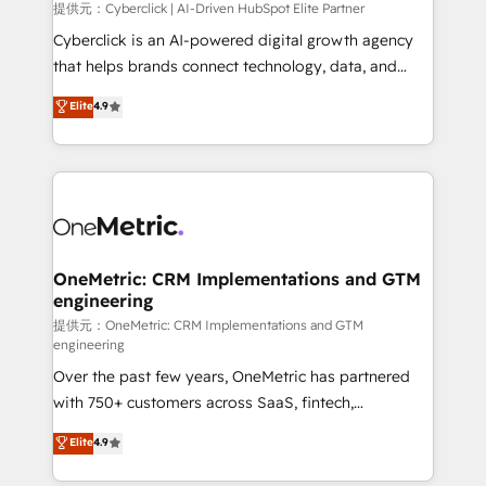
提供元：Cyberclick | AI-Driven HubSpot Elite Partner
Cyberclick is an AI-powered digital growth agency
that helps brands connect technology, data, and
creativity to achieve measurable results. Founded in
Elite
4.9
Barcelona and operating across Spain, LATAM, and
the UK, we support global companies in building
smarter marketing, sales, and customer success
strategies. As the only HubSpot Elite Partner in
Iberia (Spain & Portugal), we combine human insight
with intelligent automation to drive sustainable
growth. Our multidisciplinary team designs solutions
OneMetric: CRM Implementations and GTM
engineering
that simplify complexity, boost performance, and
turn innovation into real impact. 🌍 Highlights •
提供元：OneMetric: CRM Implementations and GTM
engineering
HubSpot Partner since 2012 • 2022 EMEA Impact
Over the past few years, OneMetric has partnered
Award: Best Integration • 150+ successful HubSpot
with 750+ customers across SaaS, fintech,
projects • Clients in 30+ industries • Proprietary
healthcare, real estate, and other industries. With
technology for integrations • Multilingual team:
Elite
4.9
150+ HubSpot-certified experts, we deliver scalable
English, Spanish, Portuguese & Italian 👉 Grow
solutions to complex GTM and RevOps challenges.
smarter with AI and HubSpot.