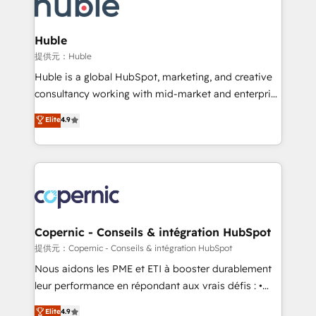
skills, processes, and internal team you need to
CRM Migrations using our in-house "HubScrub" Tool.
attract the right buyers, close deals faster, and grow
without outside dependencies. You’ll learn how to: •
Huble
Set up, audit, and organize your HubSpot portal •
提供元：Huble
Get your sales team fully using HubSpot • Track
Huble is a global HubSpot, marketing, and creative
pipeline and revenue across the entire buyer journey
consultancy working with mid-market and enterprise
• Build an in-house marketing team that drives
businesses. We go beyond implementation, shaping
Elite
4.9
growth • Create content and videos that attract
the strategy, processes, and teams that turn
buyers • Use AI to scale smarter Our coaching-led
HubSpot into a genuine growth engine. Named
approach works best for companies that are done
HubSpot's Global Partner of the Year in 2024,
with outsourcing and ready to build something that
consistently ranked among their top 5 partners
lasts. So if you're ready to become the most trusted
worldwide, and with over 15 years in the ecosystem,
voice in your market, let’s talk.
Huble has built a track record that speaks for itself.
One company, one operating model, delivering
Copernic - Conseils & intégration HubSpot
across offices and consulting teams in the UK, USA,
提供元：Copernic - Conseils & intégration HubSpot
Canada, Germany, France, Belgium, Singapore, and
Nous aidons les PME et ETI à booster durablement
South Africa. Certified compliant with ISO/IEC
leur performance en répondant aux vrais défis : •
27001:2022 and ISO 9001:2015 across all seven
Intégration de HubSpot avec d’autres outils (ERP,
Elite
4.9
international offices and 175+ employees.