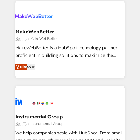
only firm in the world to hold Elite Partner
there’s a good chance one of our globally integrated
Accreditations with both HubSpot and Clay, our
teams has worked with clients just like you Let’s
clients gain a unique advantage in CRM architecture,
explore whether S2 is the partner you’ve been
pipeline generation, data intelligence, and go-to-
looking for...and get your next big initiative moving!
market execution. Why B2B Businesses Choose RP: -
MakeWebBetter
Secure: Soc2 compliant 🛡️ - Pricing: Implementations
提供元：MakeWebBetter
starting at $1,5k 💵 - Speed: Launch in 14 days ⚡ -
MakeWebBetter is a HubSpot technology partner
Global: 75+ RPers across five continents 🌐 - Scale:
proficient in building solutions to maximize the
Largest organically grown & fastest tiering Elite
operational efficiency of HubSpot. The fastest-
Elite
4.9
HubSpot Partner 🪴 - Sales Hub: More
growing tech-enabler & facilitator, MakeWebBetter,
implementations than any other Partner 💻 -
hands you the blend of HubSpot expertise &
Migrations: We convert Salesforce addicts to
eminent solutions & integrations. Trust us to
HubSpot evangelists 🧡 Don't hire a marketing
streamline your HubSpot experience. 🚀HubSpot
agency for an Ops problem. Don't hire a technical
Elite Partners with 10+ years of HubSpot experience
agency for a growth problem. Hire a partner built to
🤝HubSpot Premier Integration partner 🤝Google
solve both.
Premier Partner 2023 🌟5 HubSpot Accreditations 🌟
Instrumental Group
Won HubSpot Theme Challenge 2021 🌟INBOUND’19
提供元：Instrumental Group
HubSpot Rising Star Why us? Harnessing the full
We help companies scale with HubSpot. From small
potential of the powerful HubSpot CRM. ✔️A team of