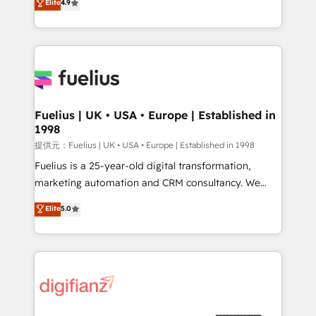
Elite
4.9
implement the platform into complex business
𝗯𝘂𝘀𝗶𝗻𝗲𝘀𝘀' button to get in touch (𝘸𝘦'𝘳𝘦 𝘴𝘶𝘱𝘦𝘳
environments, optimise what you've got and make
𝘳𝘦𝘴𝘱𝘰𝘯𝘴𝘪𝘷𝘦)
sure you can actually use it, build your website in
HubSpot or create an inbound marketing strategy
for you and execute it on HubSpot. We are on the
G-Cloud 14 CCS (Crown Commercial Service)
framework, meaning we've been accredited by
Fuelius | UK • USA • Europe | Established in
1998
HubSpot and vetted by the CCS, which means we
can support public sector companies as well the
提供元：Fuelius | UK • USA • Europe | Established in 1998
other ones listed in our profile. Our services: -
Fuelius is a 25-year-old digital transformation,
HubSpot implementation - HubSpot CMS website
marketing automation and CRM consultancy. We
build We can do lots of things. But everything we do
enable mid-market and enterprise clients to
Elite
5.0
is there for you to: - Grow revenue, and run your
maximise their return from digital and fuel their
business more efficiently - Build stronger
growth. We modernise platforms, streamline
relationships with customers - Make better
operations that are causing inefficiencies, improve
decisions with data - Find a new voice and reach
customer experiences, integrate systems, and
more people - Get the most out of your HubSpot
supercharge revenue operations Key services: • CRM
investment
Implementation • Systems Integration • Digital