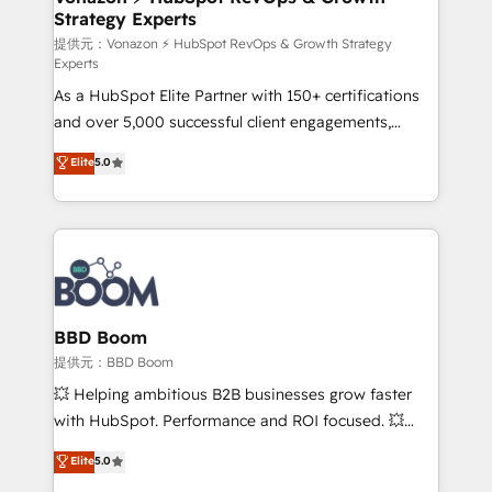
Strategy Experts
pour aligner les équipes marketing, commerciales et
support client (data migration, synchronisation API,
提供元：Vonazon ⚡ HubSpot RevOps & Growth Strategy
Experts
audit et maintenance) ➤ La création de sites internet
As a HubSpot Elite Partner with 150+ certifications
de conversion qui transforment les visiteurs en
and over 5,000 successful client engagements,
opportunités d'affaires ➤ La mise en place de
Vonazon turns marketing complexity into
stratégies d'acquisition marketing (SEO, SEA,
Elite
5.0
measurable, scalable growth. From onboarding to
inbound, automatisation marketing, ABM, IA,
enterprise-grade campaigns, our in-house team
emailing) Informations clés : - 10 ans d'expérience -
builds scalable strategies that drive long-term
100+ intégrations CRM HubSpot réussies - 40
revenue. ⚙️ HubSpot Integration & Optimization •
experts conseil - 150 certifications HubSpot
Seamless CRM, CMS, and automation setup •
cumulées
Complex platform migrations and data cleanups •
Custom APIs and third-party integrations 📈 End-to-
BBD Boom
End Revenue Acceleration • Lifecycle marketing and
提供元：BBD Boom
pipeline growth programs • Sales enablement tools
💥 Helping ambitious B2B businesses grow faster
and CRM optimization • Retention strategies with
with HubSpot. Performance and ROI focused. 💥
customer journey mapping 🏅 Elite-Level HubSpot
BBD Boom is the HubSpot partner that can help you
Elite
5.0
Execution • 750+ onboardings and 2,000+
to HubSpot Better. We work with your teams to
implementations • Deep expertise across marketing,