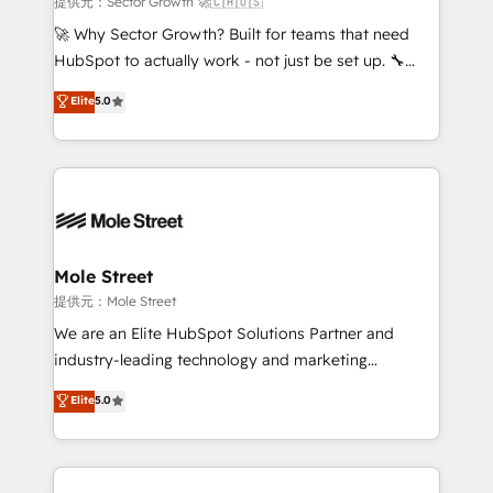
提供元：Sector Growth 🚀🇨🇦🇺🇸
with good people' and have worked with incredible
🚀 Why Sector Growth? Built for teams that need
brands. You can see some of them on our website,
HubSpot to actually work - not just be set up. 🔧
along with plenty of case studies.
HubSpot Experts: Onboarding, migrations,
Elite
5.0
automation, and training built for adoption. ⚡ Highly
Technical Execution: ERP, EMR and Custom
Integrations; complex builds delivered in weeks, not
months. 🤖 AI Consulting & Agents: AI-powered
workflows; automation agents; process optimization
inside HubSpot. 🏆 Industry Experience: 🏥
Healthcare: HIPAA implementations; secure data
Mole Street
workflows 💼 Financial Services: compliant
提供元：Mole Street
workflows; audit-ready reporting ⚖️ Legal: client
We are an Elite HubSpot Solutions Partner and
intake; pipeline and document workflows 🛒 E-
industry-leading technology and marketing
Commerce: Shopify, WooCommerce; lifecycle and
consultancy. Our focus is on enterprise and mid-
Elite
5.0
revenue automation 🏢 Real Estate: deal pipelines;
market B2B companies globally that want a strategic
portfolio and lifecycle management 🏭
approach to execute their goals through creative
Manufacturing: ERP integrations; operational
applications of our solutions; Technical HubSpot
alignment 🛡️ Compliance & Data Considerations:
Consulting, Content Marketing, Growth-Driven