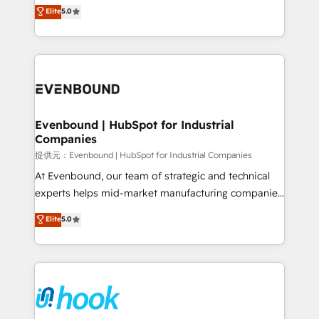
helps mid-market revenue teams transform how
Elite
5.0
The synergies generated by these integrations,
they sell, market, and serve. We don't just build your
together with the combination of talents, skills,
HubSpot—we teach your team to own it, then stay
solutions and services, have allowed the group to
to help you keep winning. What We Do ⚙️ CRM
build an unrivaled offering portfolio on the market
Implementations across Marketing, Sales, Service,
to accompany companies on their digital
Data & Content 📈 Sales & Marketing Alignment +
transformation journey.
Revenue Team Enablement 🤖 Breeze AI & Custom
Agent Creation 🔄 Custom Integrations & Data
Evenbound | HubSpot for Industrial
Companies
Migration Why 1406 We become part of your team.
Your team learns while we build. We fix what others
提供元：Evenbound | HubSpot for Industrial Companies
broke. Built for mid-market reality—practical
At Evenbound, our team of strategic and technical
solutions that work with your actual headcount and
experts helps mid-market manufacturing companies
constraints. By the Numbers 🏆 Top 1% of all
achieve real growth. We specialize in delivering
Elite
5.0
HubSpot partners 🔄 Top 5% globally in client
tailored solutions that drive results by leveraging
retention 📅 8+ years of consistent results since 2017
HubSpot’s platform and data to fuel success.
Who We Serve Revenue teams, marketing leaders,
Technical Solutions: - HubSpot Technical Consulting -
and sales ops at mid-market companies ready to
HubSpot CRM Implementation - HubSpot
move beyond spreadsheets into unified systems
Onboarding - Data Migration & Integrations -
that drive real business results.
Technical Audit & Optimization Strategic Solutions: -