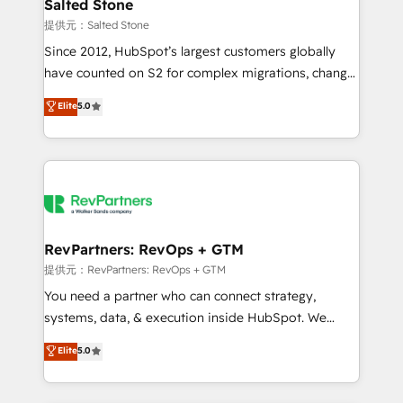
we turn complexity into clarity, human at global
Salted Stone
scale. 🏆 HubSpot’s CEO called us “the partner of the
提供元：Salted Stone
future.” Others agree it is proof of trust built through
Since 2012, HubSpot’s largest customers globally
measurable impact.
have counted on S2 for complex migrations, change
management, systems integration, and creative
Elite
5.0
solutions that deliver measurable impact and
transform brand experiences As one of the few full-
service creative agencies in the HubSpot
ecosystem, we blend strategy, technology, & award-
winning design to build scalable, globally
regionalized HubSpot websites, integrated
marketing campaigns, & RevOps frameworks that
RevPartners: RevOps + GTM
fuel long-term success We connect the entire
提供元：RevPartners: RevOps + GTM
customer lifecycle through seamless integrations,
You need a partner who can connect strategy,
ensure long-term adoption with change-
systems, data, & execution inside HubSpot. We
management programs, and align marketing, sales,
bridge the gap where most agencies fall short by
Elite
5.0
and service to drive sustainable growth With 6 key
combining GTM strategy with technical execution to
HubSpot accreditations and experience across
solve the right problem with the right solution. As the
hundreds of organizations in dozens of industries,