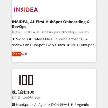
INSIDEA, AI-First HubSpot Onboarding &
RevOps
提供元：INSIDEA, AI-First HubSpot Onboarding & RevOps
★ World's #1 rated Elite HubSpot Partner, 500+
reviews on HubSpot, G2 & Clutch. ★ 150+ HubSpot
Certified Experts & Trainers across the team ★
Elite
5.0
1,500+ implementations across five continents ★ AI-
First, RevOps-led, Onboarding obsessed ★
Company of the Year 2024/25 INSIDEA helps
growing companies turn HubSpot into a revenue
engine. We onboard your team, migrate your data,
and build AI-powered workflows that drive adoption
from week one, in your time zone. What we do ➤
株式会社100
Onboarding: Live in weeks, with workflows built
提供元：株式会社100
around your business, not a template. ➤ Migration:
🏢 HubSpot × AI Agent × DX を統合する「Agentic