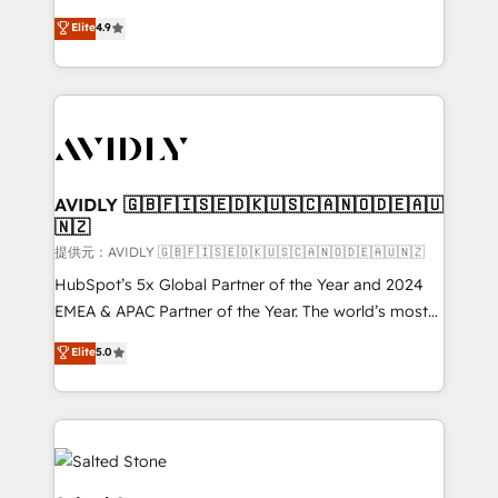
Strategy: Activate Breeze Agents, configure HubSpot
North America. Avec plus de 115 experts en
Elite
4.9
AI, & maximize AEO with tailored AI services. 🧩
marketing automation, Growth, Revops, CRM et
Integrations: Extend HubSpot with custom
webdesign. Markentive is both a consulting firm, a
integrations, hosting, & maintenance.
digital agency and an integrator. With over 115
experts in marketing automation, growth, revops,
CRM and webdesign (We focus on EMEA - USA
customers).
AVIDLY 🇬🇧🇫🇮🇸🇪🇩🇰🇺🇸🇨🇦🇳🇴🇩🇪🇦🇺
🇳🇿
提供元：AVIDLY 🇬🇧🇫🇮🇸🇪🇩🇰🇺🇸🇨🇦🇳🇴🇩🇪🇦🇺🇳🇿
HubSpot’s 5x Global Partner of the Year and 2024
EMEA & APAC Partner of the Year. The world’s most
experienced and fully accredited HubSpot Solutions
Elite
5.0
Partner. 🚀 With 2,750+ HubSpot projects delivered
and 370+ specialists across EMEA, APAC and NAM,
we de-risk complex CRM programmes and
accelerate ROI across every HubSpot Hub. 🧭 From
multi-region migrations to AI-powered automation,