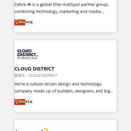
boost with a new HubSpot site Recognized leaders:
Cebra 🦓 is a global Elite HubSpot partner group,
🏆 HubSpot Platform Migration Impact Award 🏆
combining technology, marketing and media
Clutch HubSpot Global Leader 🏆 Finalist: HubSpot
expertise across Latin America and Southern
Elite
5.0
Inbound Campaign of the Year 🏆 Gold AVA Digital
Europe, with teams across 7 countries. Born in Chile,
Award for Best Website 🌟 Accreditations: CRM
we combine local insight with international reach to
Implementation, HubSpot Content Experience, CRM
help businesses grow through technology, creativity,
Data Migration & Custom Integration
AI and strategy. For over 12 years, we’ve delivered
500+ HubSpot implementations, building end-to-
end solutions that integrate CRM, AI automation,
inbound and loop marketing, content, and digital
CLOUD DISTRICT
creativity. Our multicultural team works in Spanish,
提供元：CLOUD DISTRICT
Portuguese, and English to design scalable strategies
We’re a culture-driven design and technology
that drive measurable growth. 🌎 Highlights: • 10+
company made up of builders, designers, and big
years as a HubSpot partner. • 2023 Impact Awards:
thinkers. We blend strategy, design, and
Elite
4.9
Platform Migration Excellence. • Top 3 Partner of the
development—always fueled by curiosity—to turn
Year LATAM 2022, 2023, 2024, 2025. • Partner of the
ideas, opportunities, and challenges into meaningful
Year 2024. • Organizer of Aliados.ai (AI, marketing &
experiences. To us, technology is more than just
tech global congress). 👉 Ready to scale your
code; it’s about creating things that are useful, cool,
business with HubSpot? Let Cebra’s experts help