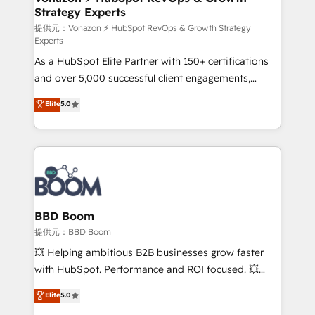
Strategy Experts
pour aligner les équipes marketing, commerciales et
support client (data migration, synchronisation API,
提供元：Vonazon ⚡ HubSpot RevOps & Growth Strategy
Experts
audit et maintenance) ➤ La création de sites internet
As a HubSpot Elite Partner with 150+ certifications
de conversion qui transforment les visiteurs en
and over 5,000 successful client engagements,
opportunités d'affaires ➤ La mise en place de
Vonazon turns marketing complexity into
stratégies d'acquisition marketing (SEO, SEA,
Elite
5.0
measurable, scalable growth. From onboarding to
inbound, automatisation marketing, ABM, IA,
enterprise-grade campaigns, our in-house team
emailing) Informations clés : - 10 ans d'expérience -
builds scalable strategies that drive long-term
100+ intégrations CRM HubSpot réussies - 40
revenue. ⚙️ HubSpot Integration & Optimization •
experts conseil - 150 certifications HubSpot
Seamless CRM, CMS, and automation setup •
cumulées
Complex platform migrations and data cleanups •
Custom APIs and third-party integrations 📈 End-to-
BBD Boom
End Revenue Acceleration • Lifecycle marketing and
提供元：BBD Boom
pipeline growth programs • Sales enablement tools
💥 Helping ambitious B2B businesses grow faster
and CRM optimization • Retention strategies with
with HubSpot. Performance and ROI focused. 💥
customer journey mapping 🏅 Elite-Level HubSpot
BBD Boom is the HubSpot partner that can help you
Elite
5.0
Execution • 750+ onboardings and 2,000+
to HubSpot Better. We work with your teams to
implementations • Deep expertise across marketing,