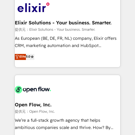
HIPAA-aware; CASL-compliant; GDPR-ready
Design, Migrations + Integrations. Mole Street’s
implementations where required 💡 Why 500+
mission is empowering others to realize their
Clients Choose Us: Elite Partner; technical, fast, and
greatness, which is achieved through creating
Elixir Solutions - Your business. Smarter.
built to scale.
absolute clarity, derived from a well-defined
提供元：Elixir Solutions - Your business. Smarter.
strategy, executed well, and reported on with clear
As European (BE, DE, FR, NL) company, Elixir offers
results. The culture is driven by core values; Joy, Grit,
CRM, marketing automation and HubSpot
Accountability, Curiosity, Authenticity, Growth
integration products and services to mid-market
Elite
5.0
Mindedness, and Clarity. We are driven to win for the
and enterprise customers. We ensure that your sales,
collective good of the company and its clientele, and
service and marketing department operates in the
dedicated to breaking the mold from the agency of
most effective way, while at the same time
the past into the consultancy of the future. Great
leveraging your commercial data for a fully
things are happening.
integrated buyers journey. Elixir is located in
Brussels, Munich "München", Cologne "Köln", Paris
and Amsterdam. Elixir is a first mover and leader
Open Flow, Inc.
when it comes to HubSpot sales and service
提供元：Open Flow, Inc.
implementations, highly renowned for our business
We’re a full-stack growth agency that helps
acumen, process (re-)design experience and a
ambitious companies scale and thrive. How? By
massive amount of success stories in this area. We
upgrading and streamlining every single revenue-