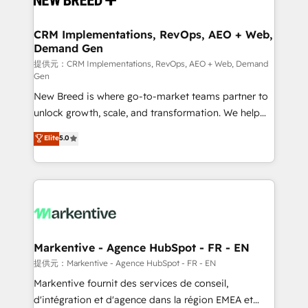
定の代行ではなく、設計の責任」を引き受け、部門横断
technical development team. - 19 HubSpot-certified
の統合・浸透・変革管理を実行します。 ▸ CMS戦略設
trainers to drive platform adoption. 📈 Revenue
CRM Implementations, RevOps, AEO + Web,
計・構築：リード獲得・CVR・SEOを前提にした情報設
Demand Gen
Generation - Full-funnel marketing and high-
計・導線設計・テンプレート設計をContent Hubで一体
performance advertising via Point Success Media. -
提供元：CRM Implementations, RevOps, AEO + Web, Demand
Gen
提供。 ▸ 既存CRM・MAからの移行支援：Salesforce・
Expert deployment of Breeze AI and custom agents
Marketo・Pardot等からの移行、カスタム設計、履歴
New Breed is where go-to-market teams partner to
to automate growth. 🏆 Elite Excellence - 8 platform
データ移行と活用設計まで。 ▸ AEO対応：ChatGPT・
unlock growth, scale, and transformation. We help
accreditations and deep HIPAA-compliance
Perplexity等のAI検索からの流入・引用を前提にコンテ
companies activate HubSpot’s AI-powered
expertise. - A team of 250+ experts dedicated to
Elite
5.0
ンツとサイト構造を最適化。 🏆 なぜ100incを選ぶの
customer platform and operationalize HubSpot’s
your resilient growth.
か？ ✓ HubSpot Eliteパートナー認定 ✓ HubSpotアワ
Loop Marketing framework through expert-led
ード受賞・HUGリーダー ✓ ISO27001:2022 /
services, smart agents, and purpose-built apps,
ISO9001:2015 取得 ✓ 400社以上の導入実績 ✓
tailored to your business. Together, we unlock
HubSpot大百科 出版 CRM・AI活用に関するご相談、現
results, fast. ⚙️CRM & RevOps: Align all Hubs to your
状整理の壁打ちなど、構想段階からお気軽にお問い合わ
buyer journey for clean data, scalability, & reporting.
せください。
🎯Demand Gen & ABM: Drive pipeline with inbound,
Markentive - Agence HubSpot - FR - EN
ABM, AEO, SEO, & paid media. 👩‍💻Web Design:
提供元：Markentive - Agence HubSpot - FR - EN
Build high-performing websites with UX, messaging,
Markentive fournit des services de conseil,
& conversion strategy that drive results. 🤖AI
d'intégration et d'agence dans la région EMEA et