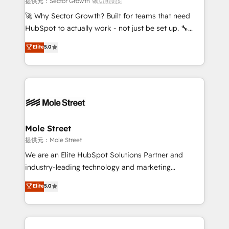
提供元：Sector Growth 🚀🇨🇦🇺🇸
with good people' and have worked with incredible
🚀 Why Sector Growth? Built for teams that need
brands. You can see some of them on our website,
HubSpot to actually work - not just be set up. 🔧
along with plenty of case studies.
HubSpot Experts: Onboarding, migrations,
Elite
5.0
automation, and training built for adoption. ⚡ Highly
Technical Execution: ERP, EMR and Custom
Integrations; complex builds delivered in weeks, not
months. 🤖 AI Consulting & Agents: AI-powered
workflows; automation agents; process optimization
inside HubSpot. 🏆 Industry Experience: 🏥
Healthcare: HIPAA implementations; secure data
Mole Street
workflows 💼 Financial Services: compliant
提供元：Mole Street
workflows; audit-ready reporting ⚖️ Legal: client
We are an Elite HubSpot Solutions Partner and
intake; pipeline and document workflows 🛒 E-
industry-leading technology and marketing
Commerce: Shopify, WooCommerce; lifecycle and
consultancy. Our focus is on enterprise and mid-
Elite
5.0
revenue automation 🏢 Real Estate: deal pipelines;
market B2B companies globally that want a strategic
portfolio and lifecycle management 🏭
approach to execute their goals through creative
Manufacturing: ERP integrations; operational
applications of our solutions; Technical HubSpot
alignment 🛡️ Compliance & Data Considerations:
Consulting, Content Marketing, Growth-Driven