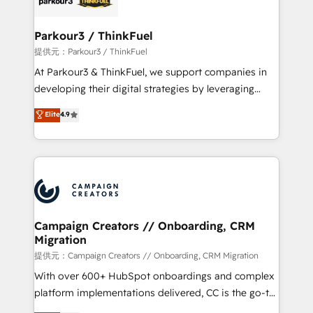
automation, and revenue intelligence to help
companies scale faster and smarter. 🔹 BOOMS:
Parkour3 / ThinkFuel
Demand generation for all your buyers With BOOMS,
提供元：Parkour3 / ThinkFuel
you invest in 100% of your buyers, accelerating your
At Parkour3 & ThinkFuel, we support companies in
growth and positioning yourself as an undisputed
developing their digital strategies by leveraging
leader. 🔹 BOOST: Optimize your digital
technologies and automating their marketing and
Elite
4.9
transformation process A methodology designed to
sales processes to generate growth. Our offer spans
implement HubSpot effectively and optimize your
from Strategy to Operations. We specialize in CRM
digital processes. 🔹 Trusted by Industry Leaders
onboarding and implementation, web design, sales
With an average rating of 4.9/5 and a proven track
& marketing automation, and digital marketing. With
record of business transformation, our growth-first
extensive experience working with tech companies
approach has helped brands dominate their
and manufacturers since 2002, we are committed to
markets.
empowering our clients and developing their
Campaign Creators // Onboarding, CRM
Migration
autonomy. Get to grips with HubSpot through
guided implementation and seamless integration of
提供元：Campaign Creators // Onboarding, CRM Migration
the CRM platform into your digital ecosystem. Would
With over 600+ HubSpot onboardings and complex
you like support in deploying your inbound
platform implementations delivered, CC is the go-to
marketing strategy? We'll provide support tailored
Elite Solutions Partner for businesses ready to