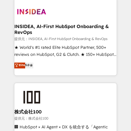
INSIDEA, AI-First HubSpot Onboarding &
RevOps
提供元：INSIDEA, AI-First HubSpot Onboarding & RevOps
★ World's #1 rated Elite HubSpot Partner, 500+
reviews on HubSpot, G2 & Clutch. ★ 150+ HubSpot
Certified Experts & Trainers across the team ★
Elite
5.0
1,500+ implementations across five continents ★ AI-
First, RevOps-led, Onboarding obsessed ★
Company of the Year 2024/25 INSIDEA helps
growing companies turn HubSpot into a revenue
engine. We onboard your team, migrate your data,
and build AI-powered workflows that drive adoption
from week one, in your time zone. What we do ➤
株式会社100
Onboarding: Live in weeks, with workflows built
提供元：株式会社100
around your business, not a template. ➤ Migration:
🏢 HubSpot × AI Agent × DX を統合する「Agentic