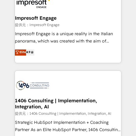
and—most importantly—simple. That’s why we lean
you grow faster, smarter, and with impact.
into bold ideas and shape them into thoughtful
products and strategies that actually make a
Impresoft Engage
difference.
提供元：Impresoft Engage
Impresoft Engage is a unique reality in the Italian
panorama, which was created with the aim of
putting Customer Experience at the center by
Elite
4.9
creating digital environments capable of integrating
people, processes and data. We offer the best
digital solutions on the market, ranging from CRM
processes and technologies to digital strategy, from
marketing automation to online and offline sales
processes through Customer Service Management,
allowing companies to optimize processes and meet
1406 Consulting | Implementation,
Integration, AI
the needs of the customer. We are part of Impresoft
Group, a group of specialized and complementary
提供元：1406 Consulting | Implementation, Integration, AI
companies that divide their offer into 4
Strategic HubSpot Implementation + Coaching
Competence Centers: Smart Manufacturing,
Partner As an Elite HubSpot Partner, 1406 Consulting
Customer First, Enabling Technologies & Security.