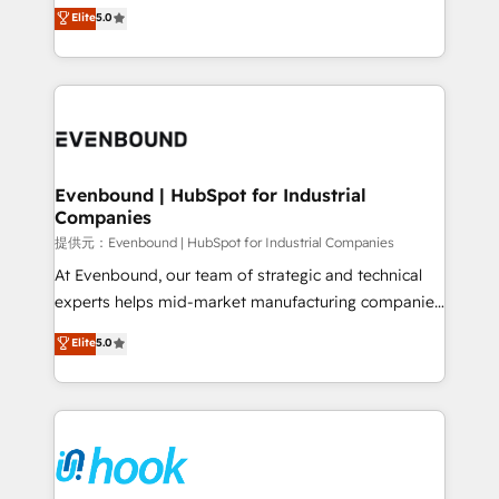
helps mid-market revenue teams transform how
Elite
5.0
The synergies generated by these integrations,
they sell, market, and serve. We don't just build your
together with the combination of talents, skills,
HubSpot—we teach your team to own it, then stay
solutions and services, have allowed the group to
to help you keep winning. What We Do ⚙️ CRM
build an unrivaled offering portfolio on the market
Implementations across Marketing, Sales, Service,
to accompany companies on their digital
Data & Content 📈 Sales & Marketing Alignment +
transformation journey.
Revenue Team Enablement 🤖 Breeze AI & Custom
Agent Creation 🔄 Custom Integrations & Data
Evenbound | HubSpot for Industrial
Companies
Migration Why 1406 We become part of your team.
Your team learns while we build. We fix what others
提供元：Evenbound | HubSpot for Industrial Companies
broke. Built for mid-market reality—practical
At Evenbound, our team of strategic and technical
solutions that work with your actual headcount and
experts helps mid-market manufacturing companies
constraints. By the Numbers 🏆 Top 1% of all
achieve real growth. We specialize in delivering
Elite
5.0
HubSpot partners 🔄 Top 5% globally in client
tailored solutions that drive results by leveraging
retention 📅 8+ years of consistent results since 2017
HubSpot’s platform and data to fuel success.
Who We Serve Revenue teams, marketing leaders,
Technical Solutions: - HubSpot Technical Consulting -
and sales ops at mid-market companies ready to
HubSpot CRM Implementation - HubSpot
move beyond spreadsheets into unified systems
Onboarding - Data Migration & Integrations -
that drive real business results.
Technical Audit & Optimization Strategic Solutions: -