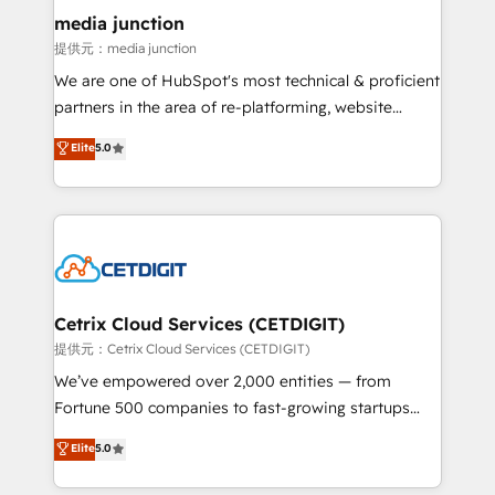
Mexico, USA, and Portugal—we've executed over a
media junction
hundred successful operations. Our approach,
提供元：media junction
rooted in RevOps principles, integrates analysis,
We are one of HubSpot's most technical & proficient
training, planning, and qualification. Leveraging
partners in the area of re-platforming, website
technology, data analytics, CRM optimization, and
design & development. We specialize in multi-hub
Elite
5.0
inbound marketing tactics, we focus on
implementations for mid-market & enterprise
understanding, nurturing, and converting leads.
companies. We are woman-owned, powered by
Partner with us to unlock your business's full
coffee, and we ❤️ dogs. We produce award-winning
potential and achieve sustained growth in today's
work for our clients. 🏆2023 Technical Expertise
competitive market.
Impact Award 🏆2022 Technical Expertise Impact
Award 🏆2022 Platform Migration Excellence Impact
Award 🏆2020 Elite Solutions Partner 🏆2019
Cetrix Cloud Services (CETDIGIT)
Integrations HubSpot Impact Award 🏆2019
提供元：Cetrix Cloud Services (CETDIGIT)
Marketing Enablement HubSpot Impact Award 🏆
We’ve empowered over 2,000 entities — from
2018 Website Design HubSpot Impact Award 🏆2017
Fortune 500 companies to fast-growing startups
Website Design HubSpot Impact Award 🏆2016
and nonprofits — to streamline operations, scale
Elite
5.0
Growth-Driven Design Agency of the Year 🏆2016
revenue, and unlock the full potential of HubSpot.
Sales Enablement HubSpot Impact Award 🏆2015
With deep technical and industry expertise, we fuse