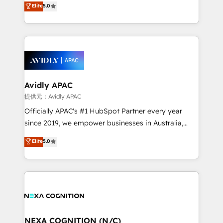
Elite
5.0
integrate HubSpot with complex solutions like SAP,
generating aspect of your business. We’re proud
MicroSoft, custom solutions,... Our company also has
HubSpot Elite Solutions Partners and devout CRM
strong experience with HubSpot CRM extension,
nerds who can harness HubSpot’s custom digital
mobile apps for Field Service Management and
tools to improve each touchpoint of your customer
Retail execution, CPQ, customer portals and
experience. Working hand-in-hand with your team,
HubSpot CMS developments. And we're champions
we’ll assemble a RevOps machine that drives more
when it comes to complex data migrations.
traffic, generates better leads and crushes your
Avidly APAC
revenue goals. We've worked with thousands of
提供元：Avidly APAC
HubSpot customers and we'd love to work with you
Officially APAC's #1 HubSpot Partner every year
too! Clients come to us for: Advanced CRM solutions
since 2019, we empower businesses in Australia,
System Integrations both Custom and Native to
New Zealand, and globally to realise their full
Elite
5.0
HubSpot Data System Migrations between systems
potential through enterprise HubSpot CRM
to HubSpot New lead generation strategies Time-
implementation. And we deliver best practice across
saving automations Fresh growth campaigns Robust
the whole HubSpot platform, covering marketing,
help desk Unified revenue operations Dynamic
sales, service, CMS and integrations. We work with
website development Award-winning creative
all businesses, from start-up to Enterprise, and have
design We live and breathe HubSpot and are ready
delivered the largest HubSpot implementations in
to take on real challenges!
the world. Our human approach to digital
NEXA COGNITION (N/C)