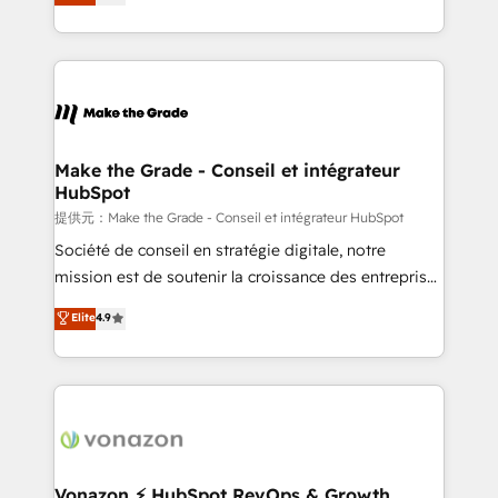
téléphonie, etc.) • Alignement des équipes grâce à un
outil et des données partagées • Amélioration de la
collecte et de l’analyse des données pour des
décisions éclairées • Optimisation de l’efficacité et
de la productivité des équipes Notre équipe de 30
consultants certifiés HubSpot aborde chaque projet
avec un engagement total, alignant processus
Make the Grade - Conseil et intégrateur
HubSpot
métiers et technologie, et guidant vos équipes à
travers le changement, tout en centrant vos objectifs
提供元：Make the Grade - Conseil et intégrateur HubSpot
d’entreprise. Grâce à une méthodologie éprouvée
Société de conseil en stratégie digitale, notre
auprès de plus de 400 clients, nous comprenons
mission est de soutenir la croissance des entreprises
rapidement vos enjeux et intégrons parfaitement
B2B à travers l’acquisition de nouveaux clients,
Elite
4.9
HubSpot dans votre organisation. Pour toute
l'intégration CRM et le développement des revenus
question technique ou besoin de structuration de
auprès de vos comptes existants. En France et à
votre projet HubSpot, contactez notre équipe pour
l'international, nous travaillons avec des ETI
un échange dédié.
ambitieuses, des grands groupes voulant aller au-
delà d’une simple transformation digitale et des
startups florissantes. Nos 3 grandes expertises sont :
➤ L’intégration de CRM et de méthodologie RevOps
Vonazon ⚡ HubSpot RevOps & Growth