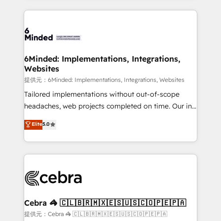
Our Expertise 🔹 Onboarding & Implementation:
Accredited HubSpot Partner, ensuring smooth setup
tailored to your GTM motion. 🔹 Migrations:
Accredited HubSpot Partner, ensuring migration
from other CRMs to HubSpot without data loss or
6Minded: Implementations, Integrations,
Websites
downtime. 🔹 RevOps Strategy: Align teams,
processes, and data to drive revenue efficiency. 🔹
提供元：6Minded: Implementations, Integrations, Websites
Integrations: Connect HubSpot with your tech stack
Tailored implementations without out-of-scope
for better adoption. 🔹 Custom Solutions: Build
headaches, web projects completed on time. Our in-
tailored apps, workflows, and configurations. We are
house team of certified CRM architects, experts,
Elite
5.0
SOC 2 Type II and ISO 27001 certified, reinforcing
developers, designers, and marketers handles all
our commitment to data security and compliance. At
aspects of your HubSpot. ✨ 400+ global clients ✨
OneMetric, we help revenue teams focus on the
100+ seamless migrations from 15+ different CRMs
OneMetric that matters most: revenue.
✨ 100,000+ hours in HubSpot projects, 75+ full Hub
implementations, and 5,000+ pages ✨ CS: Clients
generating 7-digit MRR from inbound campaigns ✨
CS: 245% organic growth & +751% new visitors for a
Cebra 🦓 🇨🇱🇧🇷🇲🇽🇪🇸🇺🇸🇨🇴🇵🇪🇵🇦
full-funnel HubSpot project ✨ CS: 415% conversion
提供元：Cebra 🦓 🇨🇱🇧🇷🇲🇽🇪🇸🇺🇸🇨🇴🇵🇪🇵🇦