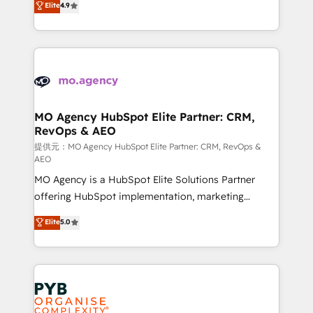
Elite
4.9
to your needs and sales objectives. With 125+
migrate, replatform, and scale smarter. We specialize
certifications, we are part of the most certified
in high-impact CRM and CMS migrations and
Canadian agencies, and we both hold Onboarding
onboarding from platforms like Salesforce, NetSuite,
Accreditations. Based in Canada (coast to coast), our
Zoho, Pardot, Marketo, Microsoft Dynamics, Wix,
services are offered in both English & French.
WordPress and legacy CRMs, turning fragmented
systems into unified, growth-ready HubSpot
architectures that accelerate revenue operations and
MO Agency HubSpot Elite Partner: CRM,
RevOps & AEO
performance. - Multi-object CRM migration, cleanup,
and implementation. - Pre-built and custom
提供元：MO Agency HubSpot Elite Partner: CRM, RevOps &
AEO
integrations across your full tech stack. - Custom
MO Agency is a HubSpot Elite Solutions Partner
object setup, CMS builds, and full-funnel automation.
offering HubSpot implementation, marketing
- Dashboards, lifecycle campaigns, and lead
automation, CRM and RevOps consulting, data
nurturing sequences. - Cross-hub setup across
Elite
5.0
architecture, sales enablement, lifecycle automation,
Marketing, Sales, Operations, and Service Hubs. -
lead scoring and revenue reporting. HubSpot,
Ongoing optimization, managed support, and
Salesforce and integrated enterprise stacks. Digital
scalable retainers. Let’s make HubSpot your most
Marketing, Answer Engine Optimisation, and
powerful growth engine. Built to convert, scale, and
Generative Engine Optimisation (AI Search),
drive results.