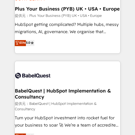
HubSpot Content Hub, WordPress development,
B2B SEO, paid media, and content. We work with
Plus Your Business (PYB) UK • USA • Europe
enterprise and growth-led companies across
提供元：Plus Your Business (PYB) UK • USA • Europe
technology, professional services, financial services
HubSpot getting complicated? Multiple hubs, messy
and industrial sectors. Offices in Johannesburg, Cape
migrations, AI, governance. We organise that
Town and London. 500+ HubSpot CRM
complexity, so your team can put HubSpot to work...
Elite
5.0
implementations delivered. AI visibility coverage
Welcome to our Profile! We help with: • CRM
across ChatGPT, Claude, Perplexity, Gemini and
implementation, reports, workflows, and team
Google AI Overviews. HubSpot Impact Award -
training • CRM migration from Salesforce, Pipedrive,
Customer First HubSpot Impact Award - Integrations
Dynamics and others • Technical projects including
Innovation HubSpot Impact Award - Platform
custom API integrations with ERP (and other
Migration Excellence HubSpot Impact Award -
systems) • AI governance for HubSpot-centred
Platform Excellence 35+ full-time HubSpot
operations A little about us: • Boutique 'Elite' team of
BabelQuest | HubSpot Implementation &
professionals.
Consultancy
12 • 150+ clients across Sales Hub, Marketing Hub,
Service Hub, Data Hub and CMS • ISO/IEC
提供元：BabelQuest | HubSpot Implementation &
Consultancy
27001:2022, ISO 9001:2015, and ISO 42001:2023
Turn your HubSpot investment into rocket fuel for
certified - the AI management standard • GuardHub:
your business to soar 🚀 We’re a team of accredited
our AI governance framework, built on ISO 42001
HubSpot experts ready to help you. We can
Ready for the next step? Click the 👈 '𝗖𝗼𝗻𝘁𝗮𝗰𝘁