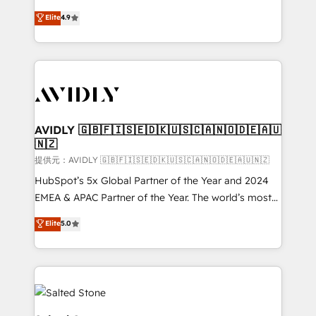
Strategy: Activate Breeze Agents, configure HubSpot
North America. Avec plus de 115 experts en
Elite
4.9
AI, & maximize AEO with tailored AI services. 🧩
marketing automation, Growth, Revops, CRM et
Integrations: Extend HubSpot with custom
webdesign. Markentive is both a consulting firm, a
integrations, hosting, & maintenance.
digital agency and an integrator. With over 115
experts in marketing automation, growth, revops,
CRM and webdesign (We focus on EMEA - USA
customers).
AVIDLY 🇬🇧🇫🇮🇸🇪🇩🇰🇺🇸🇨🇦🇳🇴🇩🇪🇦🇺
🇳🇿
提供元：AVIDLY 🇬🇧🇫🇮🇸🇪🇩🇰🇺🇸🇨🇦🇳🇴🇩🇪🇦🇺🇳🇿
HubSpot’s 5x Global Partner of the Year and 2024
EMEA & APAC Partner of the Year. The world’s most
experienced and fully accredited HubSpot Solutions
Elite
5.0
Partner. 🚀 With 2,750+ HubSpot projects delivered
and 370+ specialists across EMEA, APAC and NAM,
we de-risk complex CRM programmes and
accelerate ROI across every HubSpot Hub. 🧭 From
multi-region migrations to AI-powered automation,