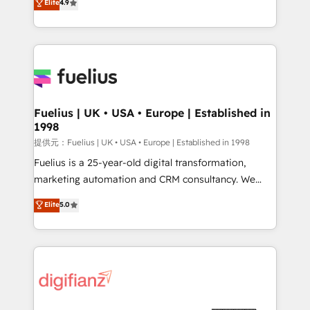
Elite
4.9
implement the platform into complex business
𝗯𝘂𝘀𝗶𝗻𝗲𝘀𝘀' button to get in touch (𝘸𝘦'𝘳𝘦 𝘴𝘶𝘱𝘦𝘳
environments, optimise what you've got and make
𝘳𝘦𝘴𝘱𝘰𝘯𝘴𝘪𝘷𝘦)
sure you can actually use it, build your website in
HubSpot or create an inbound marketing strategy
for you and execute it on HubSpot. We are on the
G-Cloud 14 CCS (Crown Commercial Service)
framework, meaning we've been accredited by
Fuelius | UK • USA • Europe | Established in
1998
HubSpot and vetted by the CCS, which means we
can support public sector companies as well the
提供元：Fuelius | UK • USA • Europe | Established in 1998
other ones listed in our profile. Our services: -
Fuelius is a 25-year-old digital transformation,
HubSpot implementation - HubSpot CMS website
marketing automation and CRM consultancy. We
build We can do lots of things. But everything we do
enable mid-market and enterprise clients to
Elite
5.0
is there for you to: - Grow revenue, and run your
maximise their return from digital and fuel their
business more efficiently - Build stronger
growth. We modernise platforms, streamline
relationships with customers - Make better
operations that are causing inefficiencies, improve
decisions with data - Find a new voice and reach
customer experiences, integrate systems, and
more people - Get the most out of your HubSpot
supercharge revenue operations Key services: • CRM
investment
Implementation • Systems Integration • Digital