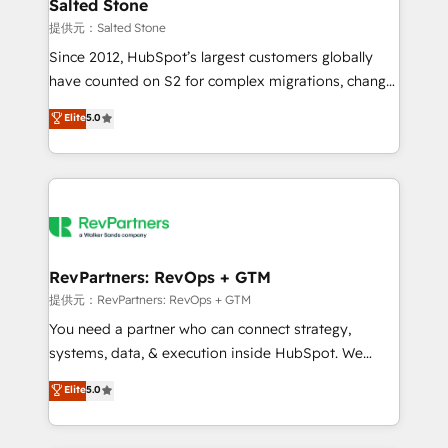
we turn complexity into clarity, human at global
Salted Stone
scale. 🏆 HubSpot’s CEO called us “the partner of the
提供元：Salted Stone
future.” Others agree it is proof of trust built through
Since 2012, HubSpot’s largest customers globally
measurable impact.
have counted on S2 for complex migrations, change
management, systems integration, and creative
Elite
5.0
solutions that deliver measurable impact and
transform brand experiences As one of the few full-
service creative agencies in the HubSpot
ecosystem, we blend strategy, technology, & award-
winning design to build scalable, globally
regionalized HubSpot websites, integrated
marketing campaigns, & RevOps frameworks that
RevPartners: RevOps + GTM
fuel long-term success We connect the entire
提供元：RevPartners: RevOps + GTM
customer lifecycle through seamless integrations,
You need a partner who can connect strategy,
ensure long-term adoption with change-
systems, data, & execution inside HubSpot. We
management programs, and align marketing, sales,
bridge the gap where most agencies fall short by
Elite
5.0
and service to drive sustainable growth With 6 key
combining GTM strategy with technical execution to
HubSpot accreditations and experience across
solve the right problem with the right solution. As the
hundreds of organizations in dozens of industries,