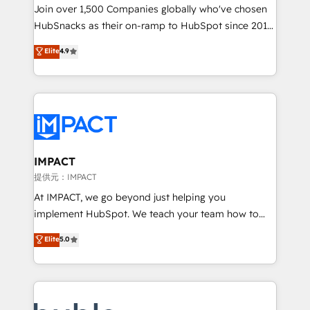
people, exciting ideas and can-do mentality, we
Join over 1,500 Companies globally who've chosen
ensure revenue growth on a daily basis. So tell us
HubSnacks as their on-ramp to HubSpot since 2014
your challenge; our passionate and growth driven
Simple pay-as-you-go plans that accelerate value...
Elite
4.9
team of 100+ experts is ready for you! Driving digital
1️⃣ Set Up | Onboarding New or Check-fixing existing
growth | www.brightdigital.com
HubSpot portals 2️⃣ Scale Up | 100% HubSpot Task
Execution... Global 24/7 ... All Experts 3️⃣ Integrate |
your entire Tech Stack with Custom Integrations
Slash months from your API Integration project... ⬅️
Click "Contact Business" ⬅️ to access 150+ Kickstart
Integration templates that put HubSpot in the center
IMPACT
of your tech stack, syncing... 🛍️ Shopify or
提供元：IMPACT
WooCommerce 💲 Stripe or Paypal 💰 Sage or
At IMPACT, we go beyond just helping you
Netsuite 🤖 Google or Microsoft ✍️ DocuSign or
implement HubSpot. We teach your team how to
PandaDoc 🌐 Avalara or Quaderno HubSnacks holds
master it. As the creators of the Endless Customers
Elite
5.0
the rare Advanced "Custom Integrations"
System™ (the next evolution of They Ask, You
Accreditation, securely sync data across... 🔄 any
Answer), we’re the only HubSpot partner built
apps, in any direction. Stuck on your old CRM..?
entirely around coaching and training. That means
Migrate | seamlessly off your old CRM onto a clean
we don’t do the work for you; we help you build the
new HubSpot portal with Advanced Website and