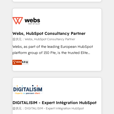
solve all your HubSpot challenges and improve user
sales, and service hubs • Built-in flexibility for
adoption, sales process and marketing results.
startups to global brands
Services 📚 Onboarding your team to HubSpot for
the first time 🔧 Designing and optimising your
HubSpot set-up for better results 🌐 Website design
and build using HubSpot 🔌 Integrating HubSpot
Webs, HubSpot Consultancy Partner
with other systems 🎓 Training your teams to be
提供元：Webs, HubSpot Consultancy Partner
HubSpot pros 📊 Lead generation services using
Webs, as part of the leading European HubSpot
HubSpot Why us? - SIX HubSpot Accreditations -
platform group of 150 Fte, is the trusted Elite
awarded by HubSpot after a rigorous process for
HubSpot CRM Partner offering you a roadmap on
Elite
4.8
CRM, Solutions Architecture, Onboarding , Data
maximizing EBITDA and achieving Commercial
Migration, Custom Integration & Platform
Excellence. With our targeted processes, we
Enablement -Onboarded over 500 businesses to
strengthen your digital transformation and minimize
HubSpot -Top 1% of partners worldwide -In-house
costs. As HubSpot's Advanced Accredited CRM
team of 25+ experts Contact us today to help you
Implementation partner, we provide expertise to
get more from your investment in HubSpot.
drive your business forward. Since 2015 we are fully
www.bbdboom.com
dedicated to HubSpot and with an experienced
DIGITALISIM - Expert Intégration HubSpot
team (50+), we work with reputable companies in
提供元：DIGITALISIM - Expert Intégration HubSpot
B2B sectors such as manufacturing, SaaS and