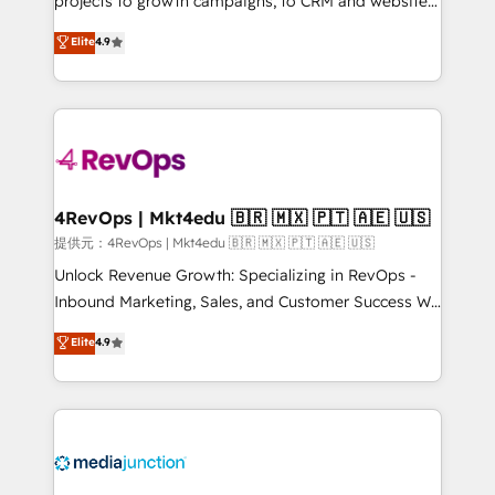
projects to growth campaigns, to CRM and websites.
HubSpot experts backed by over 10+ years of
Hire an agency that's experienced in every inch of
Elite
4.9
HubSpot experience ✔️Flexible pricing models —
HubSpot and willing to work hand-in-hand with your
Hourly-fee (assigned one Dedicated HubSpot
team to simplify the complex and build a better
Admin); Monthly-fee (HubSpot Admin + Project
experience for your team and customers.
Manager); and Fixed Project Cost (as per
requirement). ✔️Helped over 25,000+ customers so
far with our HubSpot solutions. ✔️Bespoke apps &
on-demand bundle services. Connect with us today!
4RevOps | Mkt4edu 🇧🇷 🇲🇽 🇵🇹 🇦🇪 🇺🇸
提供元：4RevOps | Mkt4edu 🇧🇷 🇲🇽 🇵🇹 🇦🇪 🇺🇸
Unlock Revenue Growth: Specializing in RevOps -
Inbound Marketing, Sales, and Customer Success We
specialize in driving revenue growth for companies
Elite
4.9
across industries through tailored marketing, sales,
and customer success strategies, utilizing RevOps
methodologies. As Latin America's largest HubSpot
partner and a global leader in education market, we
offer unparalleled insights. Operating in five
countries—Brazil, UAE (Abu Dhabi/Dubai/Sharjah),