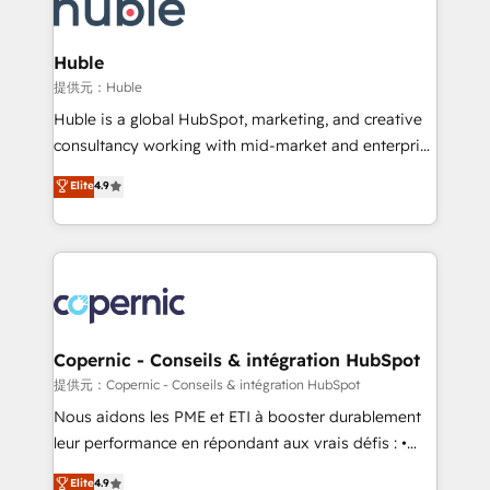
skills, processes, and internal team you need to
CRM Migrations using our in-house "HubScrub" Tool.
attract the right buyers, close deals faster, and grow
without outside dependencies. You’ll learn how to: •
Huble
Set up, audit, and organize your HubSpot portal •
提供元：Huble
Get your sales team fully using HubSpot • Track
Huble is a global HubSpot, marketing, and creative
pipeline and revenue across the entire buyer journey
consultancy working with mid-market and enterprise
• Build an in-house marketing team that drives
businesses. We go beyond implementation, shaping
Elite
4.9
growth • Create content and videos that attract
the strategy, processes, and teams that turn
buyers • Use AI to scale smarter Our coaching-led
HubSpot into a genuine growth engine. Named
approach works best for companies that are done
HubSpot's Global Partner of the Year in 2024,
with outsourcing and ready to build something that
consistently ranked among their top 5 partners
lasts. So if you're ready to become the most trusted
worldwide, and with over 15 years in the ecosystem,
voice in your market, let’s talk.
Huble has built a track record that speaks for itself.
One company, one operating model, delivering
Copernic - Conseils & intégration HubSpot
across offices and consulting teams in the UK, USA,
提供元：Copernic - Conseils & intégration HubSpot
Canada, Germany, France, Belgium, Singapore, and
Nous aidons les PME et ETI à booster durablement
South Africa. Certified compliant with ISO/IEC
leur performance en répondant aux vrais défis : •
27001:2022 and ISO 9001:2015 across all seven
Intégration de HubSpot avec d’autres outils (ERP,
Elite
4.9
international offices and 175+ employees.