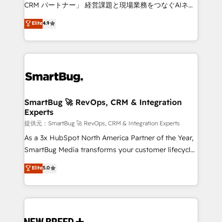
Move from any legacy CRM. Zero downtime, full data
CRM パートナー」 経営課題と現場業務をつなぐAIネイ
integrity. ➤ Implementation: Configure HubSpot to
ティブ・エージェンシーとして、HubSpot Eliteの実装
Elite
4.9
run your revenue process. Sales, marketing, and
力で顧客フロント業務を再設計します。 💡 100inc は何
service wired together. ➤ AI and Integrations: Layer
をする会社か？ HubSpotを共通基盤に、AIエージェン
Breeze AI, custom agents, and APIs to remove
トを組み込んだ顧客フロント業務（マーケティング・営
manual work. ➤ Ongoing Management: Monthly
業・CS）を組織全体で設計・実装する日本のAIネイテ
tune-ups, feature rollouts, adoption coaching. Buying
ィブ・エージェンシーです。事業部・グループ会社・部
HubSpot, switching to it, or reviving a stale portal?
門が分立する組織で、データと業務プロセスのサイロ化
We are built for the work.
を、CRMを軸とした全社共通基盤に再構築します。意
SmartBug 🚀 RevOps, CRM & Integration
Experts
思決定者・PMO・現場担当者に並走します。 1️⃣
HubSpot導入・活用支援 顧客データの一元化から、
提供元：SmartBug 🚀 RevOps, CRM & Integration Experts
GTMの見える化・自動化まで。全Hub統合運用、デー
As a 3x HubSpot North America Partner of the Year,
タ品質設計、グループ横断のCRM統合に対応します。
SmartBug Media transforms your customer lifecycle
2️⃣ AIエージェント組織構築 営業・マーケティング業務
into a revenue engine. Our unified ecosystem
Elite
5.0
の一部をAIが自律実行する組織への移行を設計・実装。
includes specialized divisions Globalia (AI &
Breeze・Claude等をHubSpotと連携させ、役割定義・
Software) and Point Success Media (Paid Media),
運用ルール・成果指標まで含めて設計します。 3️⃣ 全社
making this the official home for all three brands. 🔄
DX × AI推進のPMO伴走支援 複数部門をまたぐDX×AI変
Implementation & Integration - Seamless migrations
革を、構想から実装・定着までPMOとして主導。「設
and system integrations powered by Globalia’s