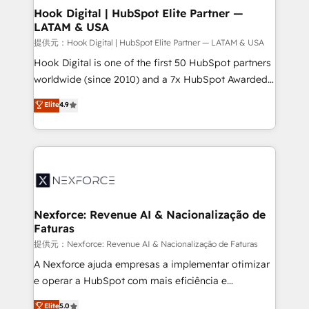
Revenue Operations - Inbound Marketing -
Hook Digital | HubSpot Elite Partner —
LATAM & USA
Outbound Marketing - HubSpot CMS Website
Design & Development We empower our clients to
提供元：Hook Digital | HubSpot Elite Partner — LATAM & USA
reach their full potential by providing transparent,
Hook Digital is one of the first 50 HubSpot partners
relationship-driven support. With over 300 HubSpot
worldwide (since 2010) and a 7x HubSpot Awarded
certifications and accreditations, we deliver both the
Elite Partner. With 500+ projects across the U.S.,
Elite
4.9
technical know-how and strategic guidance you
Brazil, and LATAM, we combine global expertise with
need to succeed.
regional experience. Today, we are Brazil’s largest
HubSpot Elite Partner—trusted by companies across
the Americas to scale smarter. ⚙️ CRM
Implementation & Migration Onboarding across all
Hubs, plus migrations from Salesforce, Pipedrive, RD
Station, Freshdesk, Intercom, and more. Custom
Nexforce: Revenue AI & Nacionalização de
Faturas
objects, automations, and integrations built for
growth. 🚀 AI-Driven GTM Orchestration Unify
提供元：Nexforce: Revenue AI & Nacionalização de Faturas
HubSpot with LinkedIn, WhatsApp, email, paid
A Nexforce ajuda empresas a implementar otimizar
media, and AI voice to drive pipeline. 🤖 AI Custom
e operar a HubSpot com mais eficiência e
Agent Development Deploy AI agents for
previsibilidade de receita. Combinamos Revenue
Elite
5.0