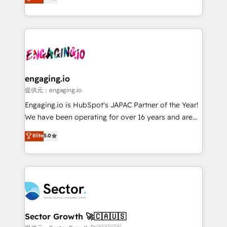
prospecting, follow-ups, service triage, and
Operations (RevOps) e Inteligência Artificial para
knowledge retrieval—built in HubSpot. ⚡ Fast-Track
estruturar processos integrar sistemas organizar
& Growth-Track Services Fast-Track: Rapid HubSpot
dados e automatizar operações. O objetivo é
onboarding in weeks Growth-Track: Unlock
transformar a HubSpot em um verdadeiro sistema
advanced optimization & adoption 📍 São Paulo, BR
operacional de receita conectando equipes
• Des Moines, IA • New York, NY
tecnologia e dados em uma operação integrada.
Também somos distribuidores oficiais da HubSpot
engaging.io
e de mais de 150 softwares globais permitindo
提供元：engaging.io
contratar e pagar a HubSpot em reais com nota
Engaging.io is HubSpot's JAPAC Partner of the Year!
fiscal no Brasil e gerar economia de até 50% na
We have been operating for over 16 years and are
contratação de softwares internacionais.
one of HubSpot's most experienced and technically
Elite
5.0
Oferecemos ainda agentes de IA especializados em
capable Agency Partners globally. We specialise in
HubSpot que automatizam tarefas executam rotinas
complex CRM migrations, implementations,
no CRM e mantêm os dados organizados, como um
integrations, custom CMS portal development,
especialista operando a plataforma 24/7. Hoje 300+
design & UX for mid to large to multi national
empresas em 13 países utilizam a Nexforce. Somos
businesses. Our teams are based in North America
a maior parceira da HubSpot na América Latina e
and APAC. We are HubSpot's top-ranked Advanced
líder no ranking global de sucesso do cliente da
Implementation Certified Partner and we contribute
Sector Growth 🚀🇨🇦🇺🇸
HubSpot.
to their advisory council. We strive to do 'good work