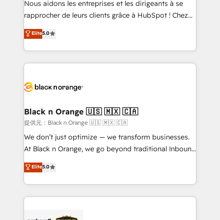
Nous aidons les entreprises et les dirigeants à se
business services. We prepare a customized
rapprocher de leurs clients grâce à HubSpot ! Chez
business case that demonstrates the value and
DIGITALISIM, nous avons l'intime conviction que la
Elite
5.0
impact of your digital transformation, including a
réussite des entreprises passe par l’innovation web,
detailed financial rationale with a focus on ROI and
le marketing digital, et la relation client ! C'est
TCO. As a trusted extension of your team, we
pourquoi, nos experts sont à la fois capables de
believe in the power of partnership. Together, we
gérer votre projet de création de site internet, votre
embark on a transformational journey that sets your
référencement, votre stratégie digitale et le pilotage
business up for long-term success. Unlock your
et l'intégration d'HubSpot ! Les grandes phases d'un
business. If not now, when?
projet HubSpot avec DIGITALISIM : 🧽 Nettoyage,
Black n Orange 🇺🇸 🇲🇽 🇨🇦
migration et intégration des bases de données. 🚀
提供元：Black n Orange 🇺🇸 🇲🇽 🇨🇦
Développement des interfaces avec vos logiciels
We don’t just optimize — we transform businesses.
métiers ⚙️ Configuration de la plateforme HubSpot
At Black n Orange, we go beyond traditional Inbound
📈 Configuration de rapports et tableaux de bord 🤝
Marketing with our exclusive methodologies:
Elite
5.0
Book Process & Guidelines utilisateurs 🎓
BOOMS and BOOST. Together, they form a powerful
Formations des utilisateurs
combination that has driven success for over 800
businesses worldwide. As Elite HubSpot Partners, we
specialize in crafting high-performance growth
strategies that integrate data-driven marketing,