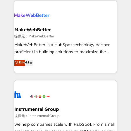
only firm in the world to hold Elite Partner
there’s a good chance one of our globally integrated
Accreditations with both HubSpot and Clay, our
teams has worked with clients just like you Let’s
clients gain a unique advantage in CRM architecture,
explore whether S2 is the partner you’ve been
pipeline generation, data intelligence, and go-to-
looking for...and get your next big initiative moving!
market execution. Why B2B Businesses Choose RP: -
MakeWebBetter
Secure: Soc2 compliant 🛡️ - Pricing: Implementations
提供元：MakeWebBetter
starting at $1,5k 💵 - Speed: Launch in 14 days ⚡ -
MakeWebBetter is a HubSpot technology partner
Global: 75+ RPers across five continents 🌐 - Scale:
proficient in building solutions to maximize the
Largest organically grown & fastest tiering Elite
operational efficiency of HubSpot. The fastest-
Elite
4.9
HubSpot Partner 🪴 - Sales Hub: More
growing tech-enabler & facilitator, MakeWebBetter,
implementations than any other Partner 💻 -
hands you the blend of HubSpot expertise &
Migrations: We convert Salesforce addicts to
eminent solutions & integrations. Trust us to
HubSpot evangelists 🧡 Don't hire a marketing
streamline your HubSpot experience. 🚀HubSpot
agency for an Ops problem. Don't hire a technical
Elite Partners with 10+ years of HubSpot experience
agency for a growth problem. Hire a partner built to
🤝HubSpot Premier Integration partner 🤝Google
solve both.
Premier Partner 2023 🌟5 HubSpot Accreditations 🌟
Instrumental Group
Won HubSpot Theme Challenge 2021 🌟INBOUND’19
提供元：Instrumental Group
HubSpot Rising Star Why us? Harnessing the full
We help companies scale with HubSpot. From small
potential of the powerful HubSpot CRM. ✔️A team of