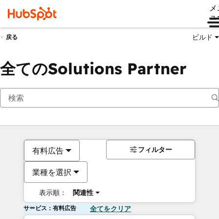
メ
ュ
ビルド
戻る
全てのSolutions Partner
フィルター
有料広告
業種を選択
表示順：
関連性
サービス：有料広告
全てをクリア