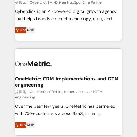
提供元：Cyberclick | AI-Driven HubSpot Elite Partner
Cyberclick is an AI-powered digital growth agency
that helps brands connect technology, data, and
creativity to achieve measurable results. Founded in
Elite
4.9
Barcelona and operating across Spain, LATAM, and
the UK, we support global companies in building
smarter marketing, sales, and customer success
strategies. As the only HubSpot Elite Partner in
Iberia (Spain & Portugal), we combine human insight
with intelligent automation to drive sustainable
growth. Our multidisciplinary team designs solutions
OneMetric: CRM Implementations and GTM
engineering
that simplify complexity, boost performance, and
turn innovation into real impact. 🌍 Highlights •
提供元：OneMetric: CRM Implementations and GTM
engineering
HubSpot Partner since 2012 • 2022 EMEA Impact
Over the past few years, OneMetric has partnered
Award: Best Integration • 150+ successful HubSpot
with 750+ customers across SaaS, fintech,
projects • Clients in 30+ industries • Proprietary
healthcare, real estate, and other industries. With
technology for integrations • Multilingual team:
Elite
4.9
150+ HubSpot-certified experts, we deliver scalable
English, Spanish, Portuguese & Italian 👉 Grow
solutions to complex GTM and RevOps challenges.
smarter with AI and HubSpot.