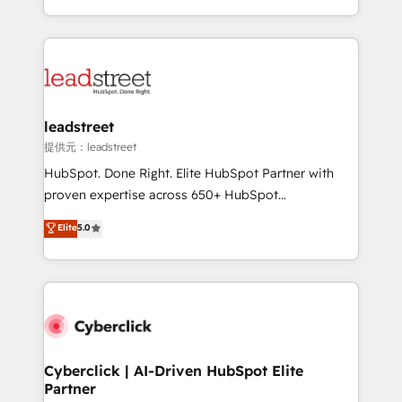
America. From casual user to super fan: make
Canada, we’ve delivered thousands of successful
HubSpot an experience you LOVE!
HubSpot projects for mid-market and enterprise
clients worldwide, with over 10 years experience. We
combine HubSpot, data, and AI to design connected
go-to-market systems that align people, process,
and technology for predictable, scalable revenue
leadstreet
growth. Our expertise spans RevOps, CRM and data
提供元：leadstreet
architecture, AI enablement, and strategic marketing,
HubSpot. Done Right. Elite HubSpot Partner with
delivered through our proprietary FLAIR framework
proven expertise across 650+ HubSpot
for responsible AI adoption. As a HubSpot Elite
implementations. With 12+ years of HubSpot
Elite
5.0
Partner and ISO 27001:2022 certified consultancy,
experience, we help you use the HubSpot platform
we blend strategy, creativity, and technology to help
to its fullest capacity, improve your current HubSpot
organisations scale smarter and grow stronger.
website, or build your new one.
Cyberclick | AI-Driven HubSpot Elite
Partner