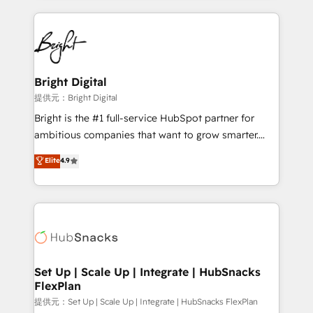
Growth-Driven Design Agency of the Year 🏆2015
automation, integration, and AI innovation to deliver
Became the 5th Agency to reach Diamond 🏆2014
lasting impact. We specialize in: • Turnkey and end-
HubSpot COS Performance Award 🏆2014 HubSpot
to-end HubSpot implementations • Onboarding for
COS Design Award 🏆2013 HubSpot Marketplace
Sales, Service, Marketing & Content Hubs • AI voice
Provider of the Year 🏆2011 Became a HubSpot
and chat agents, predictive automation, and smart
Bright Digital
Partner 📆Founded in 1997
workflows • Salesforce + HubSpot integration •
提供元：Bright Digital
RevOps and AI-driven sales enablement • Website
Bright is the #1 full-service HubSpot partner for
design and CMS development • ERP integration: SAP,
ambitious companies that want to grow smarter.
NetSuite, Microsoft Dynamics, … • Data cleansing
From HubSpot onboarding, to training, from
Elite
4.9
and CRM migration from any platform •
developing a new website to lead generation and
Client/member portals built on HubSpot • Custom
digital marketing; we do it all (and with great
and complex integrations: SAM.gov, GovWin,
results)! In short, our services include: - HubSpot
QuickBooks, PandaDoc, ClickUp, Shopify, Mapsly,
consultancy: onboarding, training, data migration -
WooCommerce, BuilderTrend, and more Experience
HubSpot development: websites, custom modules,
the difference — reach out to see how AI + HubSpot
integrations - Marketing & sales solutions: digital
can transform your business.
marketing, advertising, campaigns, content and
Set Up | Scale Up | Integrate | HubSnacks
FlexPlan
design We connect people, data and technology to
improve customer experiences. With our bright
提供元：Set Up | Scale Up | Integrate | HubSnacks FlexPlan