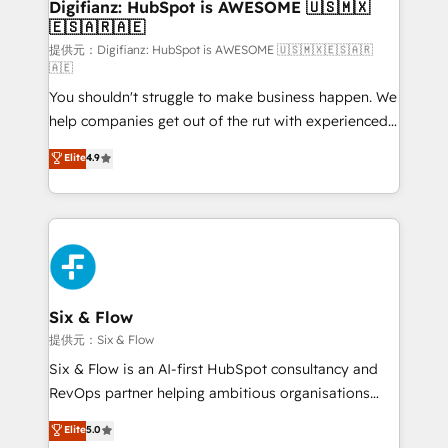
Transformation / Web Development • RevOps &
Digifianz: HubSpot is AWESOME 🇺🇸🇲🇽
🇪🇸🇦🇷🇦🇪
Sales Consulting • Marketing Automation What
makes us different? 🚀 Top 0.5% of global HubSpot
提供元：Digifianz: HubSpot is AWESOME 🇺🇸🇲🇽🇪🇸🇦🇷
🇦🇪
agencies ⚙️ The strongest technical ability and
You shouldn't struggle to make business happen. We
integration capabilities 💼 Consultative, long-term
help companies get out of the rut with experienced,
partners who will embed ourselves into your
process-oriented teams implementing HubSpot
business, processes and systems 🏢 We specialise in
Elite
4.9
Marketing, Sales, Service, CMS and Operations Hub,
working with mid-market and enterprise
so selling and actually engaging with your customers
organisations, global organisations and those with
feels easy and pain-free. We are a top ranked
complex use cases 🏆 CRM Implementation,
HubSpot Elite Partner, winner of Rookie of the Year
Platform Enablement, Custom Integration and
and Customer First Awards, 4.9/5 rating in HubSpot
Onboarding Accredited 🔐 ISO27001 & ISO9001
Reviews and 4.9/5 rating in Clutch Reviews. Digifianz
Certified
helps the following industries: logistics & 3PL, home
Six & Flow
improvement & construction, branding and
提供元：Six & Flow
commercialization, real estate, health, education,
Six & Flow is an AI-first HubSpot consultancy and
SaaS, Software Dev & IT and consulting, make the
RevOps partner helping ambitious organisations
most out of their HubSpot experience operating in
grow with clarity, confidence, and intelligence.
Elite
5.0
the United States, EU, UAE, Mexico and Latin
Operating across the UK, Netherlands, Ireland, and