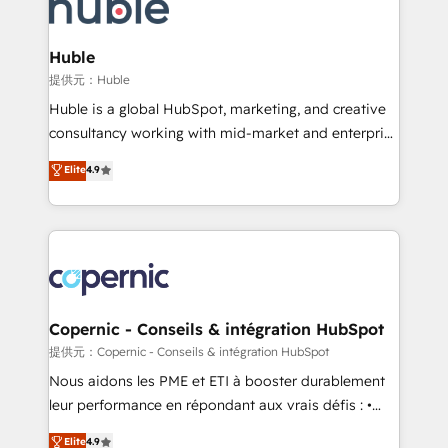
skills, processes, and internal team you need to
CRM Migrations using our in-house "HubScrub" Tool.
attract the right buyers, close deals faster, and grow
without outside dependencies. You’ll learn how to: •
Huble
Set up, audit, and organize your HubSpot portal •
提供元：Huble
Get your sales team fully using HubSpot • Track
Huble is a global HubSpot, marketing, and creative
pipeline and revenue across the entire buyer journey
consultancy working with mid-market and enterprise
• Build an in-house marketing team that drives
businesses. We go beyond implementation, shaping
Elite
4.9
growth • Create content and videos that attract
the strategy, processes, and teams that turn
buyers • Use AI to scale smarter Our coaching-led
HubSpot into a genuine growth engine. Named
approach works best for companies that are done
HubSpot's Global Partner of the Year in 2024,
with outsourcing and ready to build something that
consistently ranked among their top 5 partners
lasts. So if you're ready to become the most trusted
worldwide, and with over 15 years in the ecosystem,
voice in your market, let’s talk.
Huble has built a track record that speaks for itself.
One company, one operating model, delivering
Copernic - Conseils & intégration HubSpot
across offices and consulting teams in the UK, USA,
提供元：Copernic - Conseils & intégration HubSpot
Canada, Germany, France, Belgium, Singapore, and
Nous aidons les PME et ETI à booster durablement
South Africa. Certified compliant with ISO/IEC
leur performance en répondant aux vrais défis : •
27001:2022 and ISO 9001:2015 across all seven
Intégration de HubSpot avec d’autres outils (ERP,
Elite
4.9
international offices and 175+ employees.