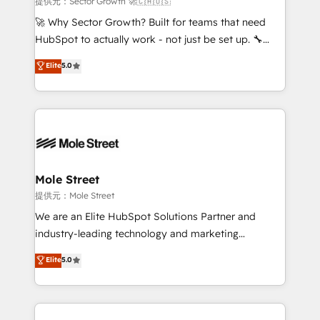
提供元：Sector Growth 🚀🇨🇦🇺🇸
with good people' and have worked with incredible
🚀 Why Sector Growth? Built for teams that need
brands. You can see some of them on our website,
HubSpot to actually work - not just be set up. 🔧
along with plenty of case studies.
HubSpot Experts: Onboarding, migrations,
Elite
5.0
automation, and training built for adoption. ⚡ Highly
Technical Execution: ERP, EMR and Custom
Integrations; complex builds delivered in weeks, not
months. 🤖 AI Consulting & Agents: AI-powered
workflows; automation agents; process optimization
inside HubSpot. 🏆 Industry Experience: 🏥
Healthcare: HIPAA implementations; secure data
Mole Street
workflows 💼 Financial Services: compliant
提供元：Mole Street
workflows; audit-ready reporting ⚖️ Legal: client
We are an Elite HubSpot Solutions Partner and
intake; pipeline and document workflows 🛒 E-
industry-leading technology and marketing
Commerce: Shopify, WooCommerce; lifecycle and
consultancy. Our focus is on enterprise and mid-
Elite
5.0
revenue automation 🏢 Real Estate: deal pipelines;
market B2B companies globally that want a strategic
portfolio and lifecycle management 🏭
approach to execute their goals through creative
Manufacturing: ERP integrations; operational
applications of our solutions; Technical HubSpot
alignment 🛡️ Compliance & Data Considerations:
Consulting, Content Marketing, Growth-Driven