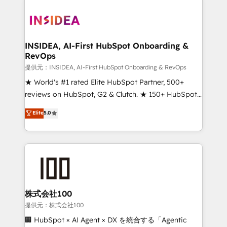
INSIDEA, AI-First HubSpot Onboarding &
RevOps
提供元：INSIDEA, AI-First HubSpot Onboarding & RevOps
★ World's #1 rated Elite HubSpot Partner, 500+
reviews on HubSpot, G2 & Clutch. ★ 150+ HubSpot
Certified Experts & Trainers across the team ★
Elite
5.0
1,500+ implementations across five continents ★ AI-
First, RevOps-led, Onboarding obsessed ★
Company of the Year 2024/25 INSIDEA helps
growing companies turn HubSpot into a revenue
engine. We onboard your team, migrate your data,
and build AI-powered workflows that drive adoption
from week one, in your time zone. What we do ➤
株式会社100
Onboarding: Live in weeks, with workflows built
提供元：株式会社100
around your business, not a template. ➤ Migration:
🏢 HubSpot × AI Agent × DX を統合する「Agentic