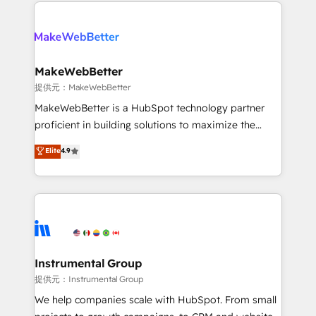
only firm in the world to hold Elite Partner
there’s a good chance one of our globally integrated
Accreditations with both HubSpot and Clay, our
teams has worked with clients just like you Let’s
clients gain a unique advantage in CRM architecture,
explore whether S2 is the partner you’ve been
pipeline generation, data intelligence, and go-to-
looking for...and get your next big initiative moving!
market execution. Why B2B Businesses Choose RP: -
MakeWebBetter
Secure: Soc2 compliant 🛡️ - Pricing: Implementations
提供元：MakeWebBetter
starting at $1,5k 💵 - Speed: Launch in 14 days ⚡ -
MakeWebBetter is a HubSpot technology partner
Global: 75+ RPers across five continents 🌐 - Scale:
proficient in building solutions to maximize the
Largest organically grown & fastest tiering Elite
operational efficiency of HubSpot. The fastest-
Elite
4.9
HubSpot Partner 🪴 - Sales Hub: More
growing tech-enabler & facilitator, MakeWebBetter,
implementations than any other Partner 💻 -
hands you the blend of HubSpot expertise &
Migrations: We convert Salesforce addicts to
eminent solutions & integrations. Trust us to
HubSpot evangelists 🧡 Don't hire a marketing
streamline your HubSpot experience. 🚀HubSpot
agency for an Ops problem. Don't hire a technical
Elite Partners with 10+ years of HubSpot experience
agency for a growth problem. Hire a partner built to
🤝HubSpot Premier Integration partner 🤝Google
solve both.
Premier Partner 2023 🌟5 HubSpot Accreditations 🌟
Instrumental Group
Won HubSpot Theme Challenge 2021 🌟INBOUND’19
提供元：Instrumental Group
HubSpot Rising Star Why us? Harnessing the full
We help companies scale with HubSpot. From small
potential of the powerful HubSpot CRM. ✔️A team of