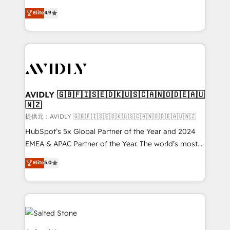
Strategy: Activate Breeze Agents, configure HubSpot
North America. Avec plus de 115 experts en
Elite
4.9
AI, & maximize AEO with tailored AI services. 🧩
marketing automation, Growth, Revops, CRM et
Integrations: Extend HubSpot with custom
webdesign. Markentive is both a consulting firm, a
integrations, hosting, & maintenance.
digital agency and an integrator. With over 115
experts in marketing automation, growth, revops,
CRM and webdesign (We focus on EMEA - USA
customers).
AVIDLY 🇬🇧🇫🇮🇸🇪🇩🇰🇺🇸🇨🇦🇳🇴🇩🇪🇦🇺
🇳🇿
提供元：AVIDLY 🇬🇧🇫🇮🇸🇪🇩🇰🇺🇸🇨🇦🇳🇴🇩🇪🇦🇺🇳🇿
HubSpot’s 5x Global Partner of the Year and 2024
EMEA & APAC Partner of the Year. The world’s most
experienced and fully accredited HubSpot Solutions
Elite
5.0
Partner. 🚀 With 2,750+ HubSpot projects delivered
and 370+ specialists across EMEA, APAC and NAM,
we de-risk complex CRM programmes and
accelerate ROI across every HubSpot Hub. 🧭 From
multi-region migrations to AI-powered automation,