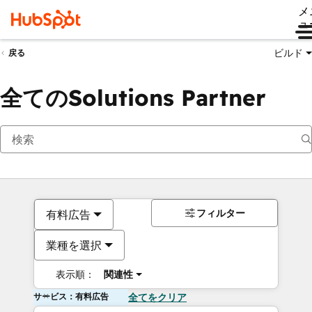
メ
ュ
ビルド
戻る
全てのSolutions Partner
フィルター
有料広告
業種を選択
表示順：
関連性
サービス：有料広告
全てをクリア