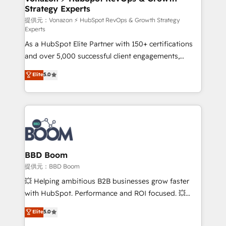
Strategy Experts
pour aligner les équipes marketing, commerciales et
support client (data migration, synchronisation API,
提供元：Vonazon ⚡ HubSpot RevOps & Growth Strategy
Experts
audit et maintenance) ➤ La création de sites internet
As a HubSpot Elite Partner with 150+ certifications
de conversion qui transforment les visiteurs en
and over 5,000 successful client engagements,
opportunités d'affaires ➤ La mise en place de
Vonazon turns marketing complexity into
stratégies d'acquisition marketing (SEO, SEA,
Elite
5.0
measurable, scalable growth. From onboarding to
inbound, automatisation marketing, ABM, IA,
enterprise-grade campaigns, our in-house team
emailing) Informations clés : - 10 ans d'expérience -
builds scalable strategies that drive long-term
100+ intégrations CRM HubSpot réussies - 40
revenue. ⚙️ HubSpot Integration & Optimization •
experts conseil - 150 certifications HubSpot
Seamless CRM, CMS, and automation setup •
cumulées
Complex platform migrations and data cleanups •
Custom APIs and third-party integrations 📈 End-to-
BBD Boom
End Revenue Acceleration • Lifecycle marketing and
提供元：BBD Boom
pipeline growth programs • Sales enablement tools
💥 Helping ambitious B2B businesses grow faster
and CRM optimization • Retention strategies with
with HubSpot. Performance and ROI focused. 💥
customer journey mapping 🏅 Elite-Level HubSpot
BBD Boom is the HubSpot partner that can help you
Elite
5.0
Execution • 750+ onboardings and 2,000+
to HubSpot Better. We work with your teams to
implementations • Deep expertise across marketing,