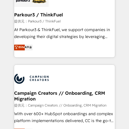
automation, and revenue intelligence to help
companies scale faster and smarter. 🔹 BOOMS:
Parkour3 / ThinkFuel
Demand generation for all your buyers With BOOMS,
提供元：Parkour3 / ThinkFuel
you invest in 100% of your buyers, accelerating your
At Parkour3 & ThinkFuel, we support companies in
growth and positioning yourself as an undisputed
developing their digital strategies by leveraging
leader. 🔹 BOOST: Optimize your digital
technologies and automating their marketing and
Elite
4.9
transformation process A methodology designed to
sales processes to generate growth. Our offer spans
implement HubSpot effectively and optimize your
from Strategy to Operations. We specialize in CRM
digital processes. 🔹 Trusted by Industry Leaders
onboarding and implementation, web design, sales
With an average rating of 4.9/5 and a proven track
& marketing automation, and digital marketing. With
record of business transformation, our growth-first
extensive experience working with tech companies
approach has helped brands dominate their
and manufacturers since 2002, we are committed to
markets.
empowering our clients and developing their
Campaign Creators // Onboarding, CRM
Migration
autonomy. Get to grips with HubSpot through
guided implementation and seamless integration of
提供元：Campaign Creators // Onboarding, CRM Migration
the CRM platform into your digital ecosystem. Would
With over 600+ HubSpot onboardings and complex
you like support in deploying your inbound
platform implementations delivered, CC is the go-to
marketing strategy? We'll provide support tailored
Elite Solutions Partner for businesses ready to