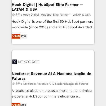
Revenue Operations - Inbound Marketing -
Hook Digital | HubSpot Elite Partner —
LATAM & USA
Outbound Marketing - HubSpot CMS Website
Design & Development We empower our clients to
提供元：Hook Digital | HubSpot Elite Partner — LATAM & USA
reach their full potential by providing transparent,
Hook Digital is one of the first 50 HubSpot partners
relationship-driven support. With over 300 HubSpot
worldwide (since 2010) and a 7x HubSpot Awarded
certifications and accreditations, we deliver both the
Elite Partner. With 500+ projects across the U.S.,
Elite
4.9
technical know-how and strategic guidance you
Brazil, and LATAM, we combine global expertise with
need to succeed.
regional experience. Today, we are Brazil’s largest
HubSpot Elite Partner—trusted by companies across
the Americas to scale smarter. ⚙️ CRM
Implementation & Migration Onboarding across all
Hubs, plus migrations from Salesforce, Pipedrive, RD
Station, Freshdesk, Intercom, and more. Custom
Nexforce: Revenue AI & Nacionalização de
Faturas
objects, automations, and integrations built for
growth. 🚀 AI-Driven GTM Orchestration Unify
提供元：Nexforce: Revenue AI & Nacionalização de Faturas
HubSpot with LinkedIn, WhatsApp, email, paid
A Nexforce ajuda empresas a implementar otimizar
media, and AI voice to drive pipeline. 🤖 AI Custom
e operar a HubSpot com mais eficiência e
Agent Development Deploy AI agents for
previsibilidade de receita. Combinamos Revenue
Elite
5.0