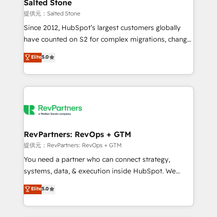
we turn complexity into clarity, human at global
Salted Stone
scale. 🏆 HubSpot’s CEO called us “the partner of the
提供元：Salted Stone
future.” Others agree it is proof of trust built through
Since 2012, HubSpot’s largest customers globally
measurable impact.
have counted on S2 for complex migrations, change
management, systems integration, and creative
Elite
5.0
solutions that deliver measurable impact and
transform brand experiences As one of the few full-
service creative agencies in the HubSpot
ecosystem, we blend strategy, technology, & award-
winning design to build scalable, globally
regionalized HubSpot websites, integrated
marketing campaigns, & RevOps frameworks that
RevPartners: RevOps + GTM
fuel long-term success We connect the entire
提供元：RevPartners: RevOps + GTM
customer lifecycle through seamless integrations,
You need a partner who can connect strategy,
ensure long-term adoption with change-
systems, data, & execution inside HubSpot. We
management programs, and align marketing, sales,
bridge the gap where most agencies fall short by
Elite
5.0
and service to drive sustainable growth With 6 key
combining GTM strategy with technical execution to
HubSpot accreditations and experience across
solve the right problem with the right solution. As the
hundreds of organizations in dozens of industries,