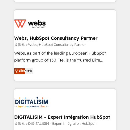
solve all your HubSpot challenges and improve user
sales, and service hubs • Built-in flexibility for
adoption, sales process and marketing results.
startups to global brands
Services 📚 Onboarding your team to HubSpot for
the first time 🔧 Designing and optimising your
HubSpot set-up for better results 🌐 Website design
and build using HubSpot 🔌 Integrating HubSpot
Webs, HubSpot Consultancy Partner
with other systems 🎓 Training your teams to be
提供元：Webs, HubSpot Consultancy Partner
HubSpot pros 📊 Lead generation services using
Webs, as part of the leading European HubSpot
HubSpot Why us? - SIX HubSpot Accreditations -
platform group of 150 Fte, is the trusted Elite
awarded by HubSpot after a rigorous process for
HubSpot CRM Partner offering you a roadmap on
Elite
4.8
CRM, Solutions Architecture, Onboarding , Data
maximizing EBITDA and achieving Commercial
Migration, Custom Integration & Platform
Excellence. With our targeted processes, we
Enablement -Onboarded over 500 businesses to
strengthen your digital transformation and minimize
HubSpot -Top 1% of partners worldwide -In-house
costs. As HubSpot's Advanced Accredited CRM
team of 25+ experts Contact us today to help you
Implementation partner, we provide expertise to
get more from your investment in HubSpot.
drive your business forward. Since 2015 we are fully
www.bbdboom.com
dedicated to HubSpot and with an experienced
DIGITALISIM - Expert Intégration HubSpot
team (50+), we work with reputable companies in
提供元：DIGITALISIM - Expert Intégration HubSpot
B2B sectors such as manufacturing, SaaS and