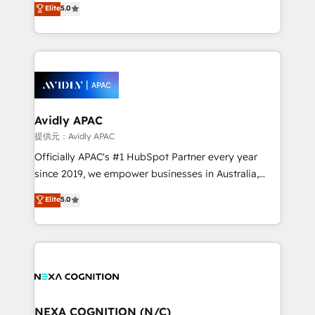
Elite
5.0
integrate HubSpot with complex solutions like SAP,
generating aspect of your business. We’re proud
MicroSoft, custom solutions,... Our company also has
HubSpot Elite Solutions Partners and devout CRM
strong experience with HubSpot CRM extension,
nerds who can harness HubSpot’s custom digital
mobile apps for Field Service Management and
tools to improve each touchpoint of your customer
Retail execution, CPQ, customer portals and
experience. Working hand-in-hand with your team,
HubSpot CMS developments. And we're champions
we’ll assemble a RevOps machine that drives more
when it comes to complex data migrations.
traffic, generates better leads and crushes your
Avidly APAC
revenue goals. We've worked with thousands of
提供元：Avidly APAC
HubSpot customers and we'd love to work with you
Officially APAC's #1 HubSpot Partner every year
too! Clients come to us for: Advanced CRM solutions
since 2019, we empower businesses in Australia,
System Integrations both Custom and Native to
New Zealand, and globally to realise their full
Elite
5.0
HubSpot Data System Migrations between systems
potential through enterprise HubSpot CRM
to HubSpot New lead generation strategies Time-
implementation. And we deliver best practice across
saving automations Fresh growth campaigns Robust
the whole HubSpot platform, covering marketing,
help desk Unified revenue operations Dynamic
sales, service, CMS and integrations. We work with
website development Award-winning creative
all businesses, from start-up to Enterprise, and have
design We live and breathe HubSpot and are ready
delivered the largest HubSpot implementations in
to take on real challenges!
the world. Our human approach to digital
NEXA COGNITION (N/C)