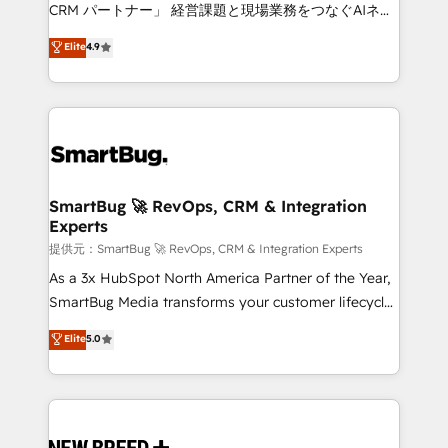
Move from any legacy CRM. Zero downtime, full data
CRM パートナー」 経営課題と現場業務をつなぐAIネイ
integrity. ➤ Implementation: Configure HubSpot to
ティブ・エージェンシーとして、HubSpot Eliteの実装
Elite
4.9
run your revenue process. Sales, marketing, and
力で顧客フロント業務を再設計します。 💡 100inc は何
service wired together. ➤ AI and Integrations: Layer
をする会社か？ HubSpotを共通基盤に、AIエージェン
Breeze AI, custom agents, and APIs to remove
トを組み込んだ顧客フロント業務（マーケティング・営
manual work. ➤ Ongoing Management: Monthly
業・CS）を組織全体で設計・実装する日本のAIネイテ
tune-ups, feature rollouts, adoption coaching. Buying
ィブ・エージェンシーです。事業部・グループ会社・部
HubSpot, switching to it, or reviving a stale portal?
門が分立する組織で、データと業務プロセスのサイロ化
We are built for the work.
を、CRMを軸とした全社共通基盤に再構築します。意
SmartBug 🚀 RevOps, CRM & Integration
Experts
思決定者・PMO・現場担当者に並走します。 1️⃣
HubSpot導入・活用支援 顧客データの一元化から、
提供元：SmartBug 🚀 RevOps, CRM & Integration Experts
GTMの見える化・自動化まで。全Hub統合運用、デー
As a 3x HubSpot North America Partner of the Year,
タ品質設計、グループ横断のCRM統合に対応します。
SmartBug Media transforms your customer lifecycle
2️⃣ AIエージェント組織構築 営業・マーケティング業務
into a revenue engine. Our unified ecosystem
Elite
5.0
の一部をAIが自律実行する組織への移行を設計・実装。
includes specialized divisions Globalia (AI &
Breeze・Claude等をHubSpotと連携させ、役割定義・
Software) and Point Success Media (Paid Media),
運用ルール・成果指標まで含めて設計します。 3️⃣ 全社
making this the official home for all three brands. 🔄
DX × AI推進のPMO伴走支援 複数部門をまたぐDX×AI変
Implementation & Integration - Seamless migrations
革を、構想から実装・定着までPMOとして主導。「設
and system integrations powered by Globalia’s