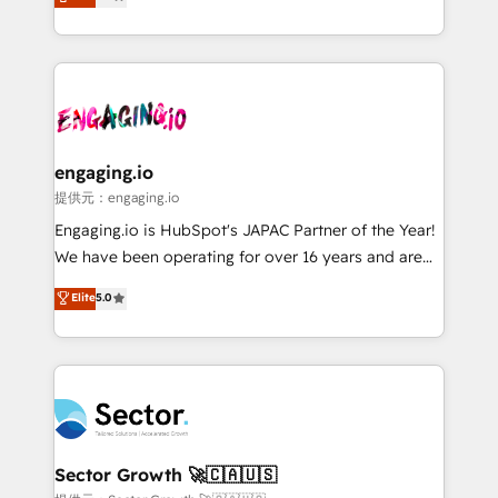
prospecting, follow-ups, service triage, and
Operations (RevOps) e Inteligência Artificial para
knowledge retrieval—built in HubSpot. ⚡ Fast-Track
estruturar processos integrar sistemas organizar
& Growth-Track Services Fast-Track: Rapid HubSpot
dados e automatizar operações. O objetivo é
onboarding in weeks Growth-Track: Unlock
transformar a HubSpot em um verdadeiro sistema
advanced optimization & adoption 📍 São Paulo, BR
operacional de receita conectando equipes
• Des Moines, IA • New York, NY
tecnologia e dados em uma operação integrada.
Também somos distribuidores oficiais da HubSpot
engaging.io
e de mais de 150 softwares globais permitindo
提供元：engaging.io
contratar e pagar a HubSpot em reais com nota
Engaging.io is HubSpot's JAPAC Partner of the Year!
fiscal no Brasil e gerar economia de até 50% na
We have been operating for over 16 years and are
contratação de softwares internacionais.
one of HubSpot's most experienced and technically
Elite
5.0
Oferecemos ainda agentes de IA especializados em
capable Agency Partners globally. We specialise in
HubSpot que automatizam tarefas executam rotinas
complex CRM migrations, implementations,
no CRM e mantêm os dados organizados, como um
integrations, custom CMS portal development,
especialista operando a plataforma 24/7. Hoje 300+
design & UX for mid to large to multi national
empresas em 13 países utilizam a Nexforce. Somos
businesses. Our teams are based in North America
a maior parceira da HubSpot na América Latina e
and APAC. We are HubSpot's top-ranked Advanced
líder no ranking global de sucesso do cliente da
Implementation Certified Partner and we contribute
Sector Growth 🚀🇨🇦🇺🇸
HubSpot.
to their advisory council. We strive to do 'good work