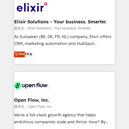
HIPAA-aware; CASL-compliant; GDPR-ready
Design, Migrations + Integrations. Mole Street’s
implementations where required 💡 Why 500+
mission is empowering others to realize their
Clients Choose Us: Elite Partner; technical, fast, and
greatness, which is achieved through creating
Elixir Solutions - Your business. Smarter.
built to scale.
absolute clarity, derived from a well-defined
提供元：Elixir Solutions - Your business. Smarter.
strategy, executed well, and reported on with clear
As European (BE, DE, FR, NL) company, Elixir offers
results. The culture is driven by core values; Joy, Grit,
CRM, marketing automation and HubSpot
Accountability, Curiosity, Authenticity, Growth
integration products and services to mid-market
Elite
5.0
Mindedness, and Clarity. We are driven to win for the
and enterprise customers. We ensure that your sales,
collective good of the company and its clientele, and
service and marketing department operates in the
dedicated to breaking the mold from the agency of
most effective way, while at the same time
the past into the consultancy of the future. Great
leveraging your commercial data for a fully
things are happening.
integrated buyers journey. Elixir is located in
Brussels, Munich "München", Cologne "Köln", Paris
and Amsterdam. Elixir is a first mover and leader
Open Flow, Inc.
when it comes to HubSpot sales and service
提供元：Open Flow, Inc.
implementations, highly renowned for our business
We’re a full-stack growth agency that helps
acumen, process (re-)design experience and a
ambitious companies scale and thrive. How? By
massive amount of success stories in this area. We
upgrading and streamlining every single revenue-