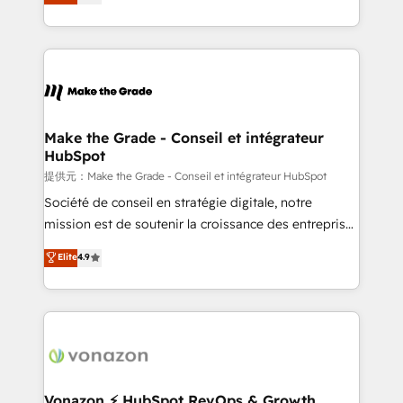
téléphonie, etc.) • Alignement des équipes grâce à un
outil et des données partagées • Amélioration de la
collecte et de l’analyse des données pour des
décisions éclairées • Optimisation de l’efficacité et
de la productivité des équipes Notre équipe de 30
consultants certifiés HubSpot aborde chaque projet
avec un engagement total, alignant processus
Make the Grade - Conseil et intégrateur
HubSpot
métiers et technologie, et guidant vos équipes à
travers le changement, tout en centrant vos objectifs
提供元：Make the Grade - Conseil et intégrateur HubSpot
d’entreprise. Grâce à une méthodologie éprouvée
Société de conseil en stratégie digitale, notre
auprès de plus de 400 clients, nous comprenons
mission est de soutenir la croissance des entreprises
rapidement vos enjeux et intégrons parfaitement
B2B à travers l’acquisition de nouveaux clients,
Elite
4.9
HubSpot dans votre organisation. Pour toute
l'intégration CRM et le développement des revenus
question technique ou besoin de structuration de
auprès de vos comptes existants. En France et à
votre projet HubSpot, contactez notre équipe pour
l'international, nous travaillons avec des ETI
un échange dédié.
ambitieuses, des grands groupes voulant aller au-
delà d’une simple transformation digitale et des
startups florissantes. Nos 3 grandes expertises sont :
➤ L’intégration de CRM et de méthodologie RevOps
Vonazon ⚡ HubSpot RevOps & Growth