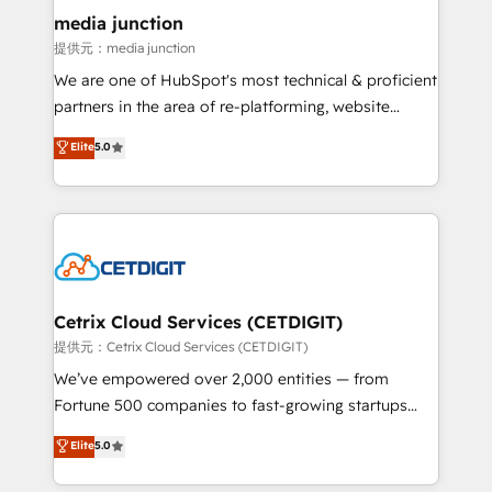
Mexico, USA, and Portugal—we've executed over a
media junction
hundred successful operations. Our approach,
提供元：media junction
rooted in RevOps principles, integrates analysis,
We are one of HubSpot's most technical & proficient
training, planning, and qualification. Leveraging
partners in the area of re-platforming, website
technology, data analytics, CRM optimization, and
design & development. We specialize in multi-hub
Elite
5.0
inbound marketing tactics, we focus on
implementations for mid-market & enterprise
understanding, nurturing, and converting leads.
companies. We are woman-owned, powered by
Partner with us to unlock your business's full
coffee, and we ❤️ dogs. We produce award-winning
potential and achieve sustained growth in today's
work for our clients. 🏆2023 Technical Expertise
competitive market.
Impact Award 🏆2022 Technical Expertise Impact
Award 🏆2022 Platform Migration Excellence Impact
Award 🏆2020 Elite Solutions Partner 🏆2019
Cetrix Cloud Services (CETDIGIT)
Integrations HubSpot Impact Award 🏆2019
提供元：Cetrix Cloud Services (CETDIGIT)
Marketing Enablement HubSpot Impact Award 🏆
We’ve empowered over 2,000 entities — from
2018 Website Design HubSpot Impact Award 🏆2017
Fortune 500 companies to fast-growing startups
Website Design HubSpot Impact Award 🏆2016
and nonprofits — to streamline operations, scale
Elite
5.0
Growth-Driven Design Agency of the Year 🏆2016
revenue, and unlock the full potential of HubSpot.
Sales Enablement HubSpot Impact Award 🏆2015
With deep technical and industry expertise, we fuse