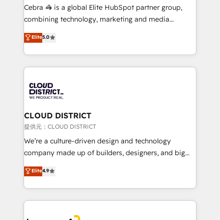
boost with a new HubSpot site Recognized leaders:
Cebra 🦓 is a global Elite HubSpot partner group,
🏆 HubSpot Platform Migration Impact Award 🏆
combining technology, marketing and media
Clutch HubSpot Global Leader 🏆 Finalist: HubSpot
expertise across Latin America and Southern
Elite
5.0
Inbound Campaign of the Year 🏆 Gold AVA Digital
Europe, with teams across 7 countries. Born in Chile,
Award for Best Website 🌟 Accreditations: CRM
we combine local insight with international reach to
Implementation, HubSpot Content Experience, CRM
help businesses grow through technology, creativity,
Data Migration & Custom Integration
AI and strategy. For over 12 years, we’ve delivered
500+ HubSpot implementations, building end-to-
end solutions that integrate CRM, AI automation,
inbound and loop marketing, content, and digital
CLOUD DISTRICT
creativity. Our multicultural team works in Spanish,
提供元：CLOUD DISTRICT
Portuguese, and English to design scalable strategies
We’re a culture-driven design and technology
that drive measurable growth. 🌎 Highlights: • 10+
company made up of builders, designers, and big
years as a HubSpot partner. • 2023 Impact Awards:
thinkers. We blend strategy, design, and
Elite
4.9
Platform Migration Excellence. • Top 3 Partner of the
development—always fueled by curiosity—to turn
Year LATAM 2022, 2023, 2024, 2025. • Partner of the
ideas, opportunities, and challenges into meaningful
Year 2024. • Organizer of Aliados.ai (AI, marketing &
experiences. To us, technology is more than just
tech global congress). 👉 Ready to scale your
code; it’s about creating things that are useful, cool,
business with HubSpot? Let Cebra’s experts help