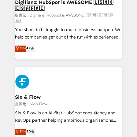
Transformation / Web Development • RevOps &
Digifianz: HubSpot is AWESOME 🇺🇸🇲🇽
🇪🇸🇦🇷🇦🇪
Sales Consulting • Marketing Automation What
makes us different? 🚀 Top 0.5% of global HubSpot
提供元：Digifianz: HubSpot is AWESOME 🇺🇸🇲🇽🇪🇸🇦🇷
🇦🇪
agencies ⚙️ The strongest technical ability and
You shouldn't struggle to make business happen. We
integration capabilities 💼 Consultative, long-term
help companies get out of the rut with experienced,
partners who will embed ourselves into your
process-oriented teams implementing HubSpot
business, processes and systems 🏢 We specialise in
Elite
4.9
Marketing, Sales, Service, CMS and Operations Hub,
working with mid-market and enterprise
so selling and actually engaging with your customers
organisations, global organisations and those with
feels easy and pain-free. We are a top ranked
complex use cases 🏆 CRM Implementation,
HubSpot Elite Partner, winner of Rookie of the Year
Platform Enablement, Custom Integration and
and Customer First Awards, 4.9/5 rating in HubSpot
Onboarding Accredited 🔐 ISO27001 & ISO9001
Reviews and 4.9/5 rating in Clutch Reviews. Digifianz
Certified
helps the following industries: logistics & 3PL, home
Six & Flow
improvement & construction, branding and
提供元：Six & Flow
commercialization, real estate, health, education,
Six & Flow is an AI-first HubSpot consultancy and
SaaS, Software Dev & IT and consulting, make the
RevOps partner helping ambitious organisations
most out of their HubSpot experience operating in
grow with clarity, confidence, and intelligence.
Elite
5.0
the United States, EU, UAE, Mexico and Latin
Operating across the UK, Netherlands, Ireland, and