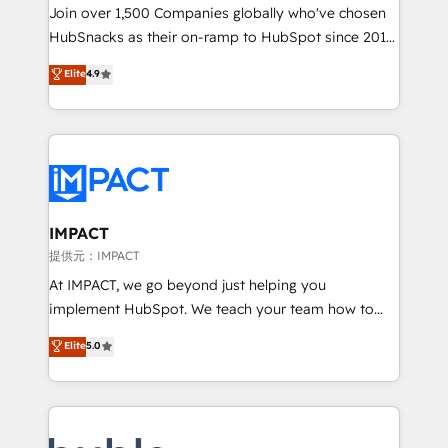
people, exciting ideas and can-do mentality, we
Join over 1,500 Companies globally who've chosen
ensure revenue growth on a daily basis. So tell us
HubSnacks as their on-ramp to HubSpot since 2014
your challenge; our passionate and growth driven
Simple pay-as-you-go plans that accelerate value...
Elite
4.9
team of 100+ experts is ready for you! Driving digital
1️⃣ Set Up | Onboarding New or Check-fixing existing
growth | www.brightdigital.com
HubSpot portals 2️⃣ Scale Up | 100% HubSpot Task
Execution... Global 24/7 ... All Experts 3️⃣ Integrate |
your entire Tech Stack with Custom Integrations
Slash months from your API Integration project... ⬅️
Click "Contact Business" ⬅️ to access 150+ Kickstart
Integration templates that put HubSpot in the center
IMPACT
of your tech stack, syncing... 🛍️ Shopify or
提供元：IMPACT
WooCommerce 💲 Stripe or Paypal 💰 Sage or
At IMPACT, we go beyond just helping you
Netsuite 🤖 Google or Microsoft ✍️ DocuSign or
implement HubSpot. We teach your team how to
PandaDoc 🌐 Avalara or Quaderno HubSnacks holds
master it. As the creators of the Endless Customers
Elite
5.0
the rare Advanced "Custom Integrations"
System™ (the next evolution of They Ask, You
Accreditation, securely sync data across... 🔄 any
Answer), we’re the only HubSpot partner built
apps, in any direction. Stuck on your old CRM..?
entirely around coaching and training. That means
Migrate | seamlessly off your old CRM onto a clean
we don’t do the work for you; we help you build the
new HubSpot portal with Advanced Website and