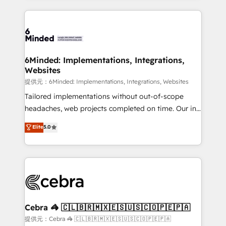
Our Expertise 🔹 Onboarding & Implementation:
Accredited HubSpot Partner, ensuring smooth setup
tailored to your GTM motion. 🔹 Migrations:
Accredited HubSpot Partner, ensuring migration
from other CRMs to HubSpot without data loss or
6Minded: Implementations, Integrations,
Websites
downtime. 🔹 RevOps Strategy: Align teams,
processes, and data to drive revenue efficiency. 🔹
提供元：6Minded: Implementations, Integrations, Websites
Integrations: Connect HubSpot with your tech stack
Tailored implementations without out-of-scope
for better adoption. 🔹 Custom Solutions: Build
headaches, web projects completed on time. Our in-
tailored apps, workflows, and configurations. We are
house team of certified CRM architects, experts,
Elite
5.0
SOC 2 Type II and ISO 27001 certified, reinforcing
developers, designers, and marketers handles all
our commitment to data security and compliance. At
aspects of your HubSpot. ✨ 400+ global clients ✨
OneMetric, we help revenue teams focus on the
100+ seamless migrations from 15+ different CRMs
OneMetric that matters most: revenue.
✨ 100,000+ hours in HubSpot projects, 75+ full Hub
implementations, and 5,000+ pages ✨ CS: Clients
generating 7-digit MRR from inbound campaigns ✨
CS: 245% organic growth & +751% new visitors for a
Cebra 🦓 🇨🇱🇧🇷🇲🇽🇪🇸🇺🇸🇨🇴🇵🇪🇵🇦
full-funnel HubSpot project ✨ CS: 415% conversion
提供元：Cebra 🦓 🇨🇱🇧🇷🇲🇽🇪🇸🇺🇸🇨🇴🇵🇪🇵🇦