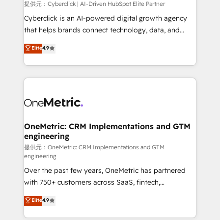
提供元：Cyberclick | AI-Driven HubSpot Elite Partner
Cyberclick is an AI-powered digital growth agency
that helps brands connect technology, data, and
creativity to achieve measurable results. Founded in
Elite
4.9
Barcelona and operating across Spain, LATAM, and
the UK, we support global companies in building
smarter marketing, sales, and customer success
strategies. As the only HubSpot Elite Partner in
Iberia (Spain & Portugal), we combine human insight
with intelligent automation to drive sustainable
growth. Our multidisciplinary team designs solutions
OneMetric: CRM Implementations and GTM
engineering
that simplify complexity, boost performance, and
turn innovation into real impact. 🌍 Highlights •
提供元：OneMetric: CRM Implementations and GTM
engineering
HubSpot Partner since 2012 • 2022 EMEA Impact
Over the past few years, OneMetric has partnered
Award: Best Integration • 150+ successful HubSpot
with 750+ customers across SaaS, fintech,
projects • Clients in 30+ industries • Proprietary
healthcare, real estate, and other industries. With
technology for integrations • Multilingual team:
Elite
4.9
150+ HubSpot-certified experts, we deliver scalable
English, Spanish, Portuguese & Italian 👉 Grow
solutions to complex GTM and RevOps challenges.
smarter with AI and HubSpot.