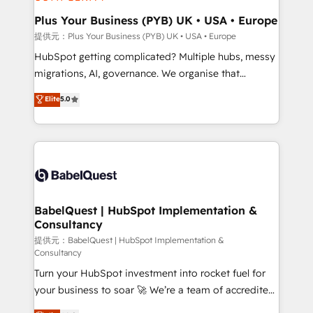
industrial sectors. Offices in Johannesburg, Cape
Town, Dubai & London. 500+ HubSpot CRM
Plus Your Business (PYB) UK • USA • Europe
implementations delivered. AI visibility coverage
提供元：Plus Your Business (PYB) UK • USA • Europe
across ChatGPT, Claude, Perplexity, Gemini and
HubSpot getting complicated? Multiple hubs, messy
Google AI Overviews. HubSpot Impact Award -
migrations, AI, governance. We organise that
Customer First HubSpot Impact Award - Integrations
complexity, so your team can put HubSpot to work...
Elite
5.0
Innovation HubSpot Impact Award - Platform
Welcome to our Profile! We help with: • CRM
Migration Excellence HubSpot Impact Award -
implementation, reports, workflows, and team
Platform Excellence 40+ full-time HubSpot
training • CRM migration from Salesforce, Pipedrive,
professionals. 100s of certifications and
Dynamics and others • Technical projects including
accreditations with HubSpot.
custom API integrations with ERP (and other
systems) • AI governance for HubSpot-centred
operations A little about us: • Boutique 'Elite' team of
BabelQuest | HubSpot Implementation &
Consultancy
12 • 150+ clients across Sales Hub, Marketing Hub,
Service Hub, Data Hub and CMS • ISO/IEC
提供元：BabelQuest | HubSpot Implementation &
Consultancy
27001:2022, ISO 9001:2015, and ISO 42001:2023
Turn your HubSpot investment into rocket fuel for
certified - the AI management standard • GuardHub:
your business to soar 🚀 We’re a team of accredited
our AI governance framework, built on ISO 42001
HubSpot experts ready to help you. We can
Ready for the next step? Click the 👈 '𝗖𝗼𝗻𝘁𝗮𝗰𝘁