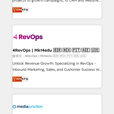
projects to growth campaigns, to CRM and websites.
HubSpot experts backed by over 10+ years of
Hire an agency that's experienced in every inch of
Elite
4.9
HubSpot experience ✔️Flexible pricing models —
HubSpot and willing to work hand-in-hand with your
Hourly-fee (assigned one Dedicated HubSpot
team to simplify the complex and build a better
Admin); Monthly-fee (HubSpot Admin + Project
experience for your team and customers.
Manager); and Fixed Project Cost (as per
requirement). ✔️Helped over 25,000+ customers so
far with our HubSpot solutions. ✔️Bespoke apps &
on-demand bundle services. Connect with us today!
4RevOps | Mkt4edu 🇧🇷 🇲🇽 🇵🇹 🇦🇪 🇺🇸
提供元：4RevOps | Mkt4edu 🇧🇷 🇲🇽 🇵🇹 🇦🇪 🇺🇸
Unlock Revenue Growth: Specializing in RevOps -
Inbound Marketing, Sales, and Customer Success We
specialize in driving revenue growth for companies
Elite
4.9
across industries through tailored marketing, sales,
and customer success strategies, utilizing RevOps
methodologies. As Latin America's largest HubSpot
partner and a global leader in education market, we
offer unparalleled insights. Operating in five
countries—Brazil, UAE (Abu Dhabi/Dubai/Sharjah),