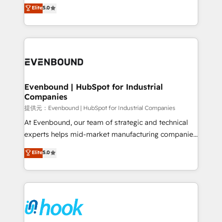
helps mid-market revenue teams transform how
Elite
5.0
The synergies generated by these integrations,
they sell, market, and serve. We don't just build your
together with the combination of talents, skills,
HubSpot—we teach your team to own it, then stay
solutions and services, have allowed the group to
to help you keep winning. What We Do ⚙️ CRM
build an unrivaled offering portfolio on the market
Implementations across Marketing, Sales, Service,
to accompany companies on their digital
Data & Content 📈 Sales & Marketing Alignment +
transformation journey.
Revenue Team Enablement 🤖 Breeze AI & Custom
Agent Creation 🔄 Custom Integrations & Data
Evenbound | HubSpot for Industrial
Companies
Migration Why 1406 We become part of your team.
Your team learns while we build. We fix what others
提供元：Evenbound | HubSpot for Industrial Companies
broke. Built for mid-market reality—practical
At Evenbound, our team of strategic and technical
solutions that work with your actual headcount and
experts helps mid-market manufacturing companies
constraints. By the Numbers 🏆 Top 1% of all
achieve real growth. We specialize in delivering
Elite
5.0
HubSpot partners 🔄 Top 5% globally in client
tailored solutions that drive results by leveraging
retention 📅 8+ years of consistent results since 2017
HubSpot’s platform and data to fuel success.
Who We Serve Revenue teams, marketing leaders,
Technical Solutions: - HubSpot Technical Consulting -
and sales ops at mid-market companies ready to
HubSpot CRM Implementation - HubSpot
move beyond spreadsheets into unified systems
Onboarding - Data Migration & Integrations -
that drive real business results.
Technical Audit & Optimization Strategic Solutions: -