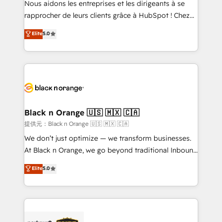
Nous aidons les entreprises et les dirigeants à se
business services. We prepare a customized
rapprocher de leurs clients grâce à HubSpot ! Chez
business case that demonstrates the value and
DIGITALISIM, nous avons l'intime conviction que la
Elite
5.0
impact of your digital transformation, including a
réussite des entreprises passe par l’innovation web,
detailed financial rationale with a focus on ROI and
le marketing digital, et la relation client ! C'est
TCO. As a trusted extension of your team, we
pourquoi, nos experts sont à la fois capables de
believe in the power of partnership. Together, we
gérer votre projet de création de site internet, votre
embark on a transformational journey that sets your
référencement, votre stratégie digitale et le pilotage
business up for long-term success. Unlock your
et l'intégration d'HubSpot ! Les grandes phases d'un
business. If not now, when?
projet HubSpot avec DIGITALISIM : 🧽 Nettoyage,
Black n Orange 🇺🇸 🇲🇽 🇨🇦
migration et intégration des bases de données. 🚀
提供元：Black n Orange 🇺🇸 🇲🇽 🇨🇦
Développement des interfaces avec vos logiciels
We don’t just optimize — we transform businesses.
métiers ⚙️ Configuration de la plateforme HubSpot
At Black n Orange, we go beyond traditional Inbound
📈 Configuration de rapports et tableaux de bord 🤝
Marketing with our exclusive methodologies:
Elite
5.0
Book Process & Guidelines utilisateurs 🎓
BOOMS and BOOST. Together, they form a powerful
Formations des utilisateurs
combination that has driven success for over 800
businesses worldwide. As Elite HubSpot Partners, we
specialize in crafting high-performance growth
strategies that integrate data-driven marketing,