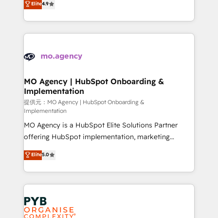
Elite
4.9
to your needs and sales objectives. With 125+
migrate, replatform, and scale smarter. We specialize
certifications, we are part of the most certified
in high-impact CRM and CMS migrations and
Canadian agencies, and we both hold Onboarding
onboarding from platforms like Salesforce, NetSuite,
Accreditations. Based in Canada (coast to coast), our
Zoho, Pardot, Marketo, Microsoft Dynamics, Wix,
services are offered in both English & French.
WordPress and legacy CRMs, turning fragmented
systems into unified, growth-ready HubSpot
architectures that accelerate revenue operations and
MO Agency | HubSpot Onboarding &
Implementation
performance. - Multi-object CRM migration, cleanup,
and implementation. - Pre-built and custom
提供元：MO Agency | HubSpot Onboarding &
Implementation
integrations across your full tech stack. - Custom
MO Agency is a HubSpot Elite Solutions Partner
object setup, CMS builds, and full-funnel automation.
offering HubSpot implementation, marketing
- Dashboards, lifecycle campaigns, and lead
automation, CRM and RevOps consulting, B2B SEO,
nurturing sequences. - Cross-hub setup across
Elite
5.0
paid media, content marketing, AEO and GEO (AI
Marketing, Sales, Operations, and Service Hubs. -
search optimisation), and HubSpot Content Hub and
Ongoing optimization, managed support, and
WordPress development. We work with enterprise
scalable retainers. Let’s make HubSpot your most
and growth-led companies across technology,
powerful growth engine. Built to convert, scale, and
professional services, financial services and
drive results.