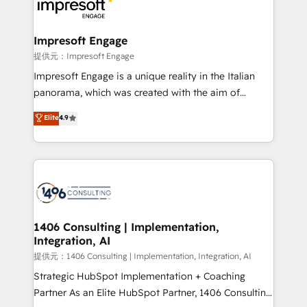
and—most importantly—simple. That’s why we lean
you grow faster, smarter, and with impact.
into bold ideas and shape them into thoughtful
products and strategies that actually make a
Impresoft Engage
difference.
提供元：Impresoft Engage
Impresoft Engage is a unique reality in the Italian
panorama, which was created with the aim of
putting Customer Experience at the center by
Elite
4.9
creating digital environments capable of integrating
people, processes and data. We offer the best
digital solutions on the market, ranging from CRM
processes and technologies to digital strategy, from
marketing automation to online and offline sales
processes through Customer Service Management,
allowing companies to optimize processes and meet
1406 Consulting | Implementation,
Integration, AI
the needs of the customer. We are part of Impresoft
Group, a group of specialized and complementary
提供元：1406 Consulting | Implementation, Integration, AI
companies that divide their offer into 4
Strategic HubSpot Implementation + Coaching
Competence Centers: Smart Manufacturing,
Partner As an Elite HubSpot Partner, 1406 Consulting
Customer First, Enabling Technologies & Security.