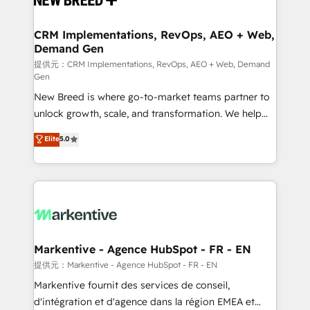
定の代行ではなく、設計の責任」を引き受け、部門横断
technical development team. - 19 HubSpot-certified
の統合・浸透・変革管理を実行します。 ▸ CMS戦略設
trainers to drive platform adoption. 📈 Revenue
CRM Implementations, RevOps, AEO + Web,
計・構築：リード獲得・CVR・SEOを前提にした情報設
Demand Gen
Generation - Full-funnel marketing and high-
計・導線設計・テンプレート設計をContent Hubで一体
performance advertising via Point Success Media. -
提供元：CRM Implementations, RevOps, AEO + Web, Demand
Gen
提供。 ▸ 既存CRM・MAからの移行支援：Salesforce・
Expert deployment of Breeze AI and custom agents
Marketo・Pardot等からの移行、カスタム設計、履歴
New Breed is where go-to-market teams partner to
to automate growth. 🏆 Elite Excellence - 8 platform
データ移行と活用設計まで。 ▸ AEO対応：ChatGPT・
unlock growth, scale, and transformation. We help
accreditations and deep HIPAA-compliance
Perplexity等のAI検索からの流入・引用を前提にコンテ
companies activate HubSpot’s AI-powered
expertise. - A team of 250+ experts dedicated to
Elite
5.0
ンツとサイト構造を最適化。 🏆 なぜ100incを選ぶの
customer platform and operationalize HubSpot’s
your resilient growth.
か？ ✓ HubSpot Eliteパートナー認定 ✓ HubSpotアワ
Loop Marketing framework through expert-led
ード受賞・HUGリーダー ✓ ISO27001:2022 /
services, smart agents, and purpose-built apps,
ISO9001:2015 取得 ✓ 400社以上の導入実績 ✓
tailored to your business. Together, we unlock
HubSpot大百科 出版 CRM・AI活用に関するご相談、現
results, fast. ⚙️CRM & RevOps: Align all Hubs to your
状整理の壁打ちなど、構想段階からお気軽にお問い合わ
buyer journey for clean data, scalability, & reporting.
せください。
🎯Demand Gen & ABM: Drive pipeline with inbound,
Markentive - Agence HubSpot - FR - EN
ABM, AEO, SEO, & paid media. 👩‍💻Web Design:
提供元：Markentive - Agence HubSpot - FR - EN
Build high-performing websites with UX, messaging,
Markentive fournit des services de conseil,
& conversion strategy that drive results. 🤖AI
d'intégration et d'agence dans la région EMEA et