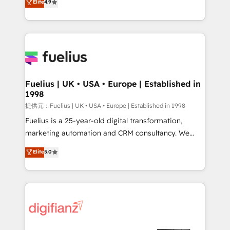
Elite
4.9
implement the platform into complex business
𝗯𝘂𝘀𝗶𝗻𝗲𝘀𝘀' button to get in touch (𝘸𝘦'𝘳𝘦 𝘴𝘶𝘱𝘦𝘳
environments, optimise what you've got and make
𝘳𝘦𝘴𝘱𝘰𝘯𝘴𝘪𝘷𝘦)
sure you can actually use it, build your website in
HubSpot or create an inbound marketing strategy
for you and execute it on HubSpot. We are on the
G-Cloud 14 CCS (Crown Commercial Service)
framework, meaning we've been accredited by
Fuelius | UK • USA • Europe | Established in
1998
HubSpot and vetted by the CCS, which means we
can support public sector companies as well the
提供元：Fuelius | UK • USA • Europe | Established in 1998
other ones listed in our profile. Our services: -
Fuelius is a 25-year-old digital transformation,
HubSpot implementation - HubSpot CMS website
marketing automation and CRM consultancy. We
build We can do lots of things. But everything we do
enable mid-market and enterprise clients to
Elite
5.0
is there for you to: - Grow revenue, and run your
maximise their return from digital and fuel their
business more efficiently - Build stronger
growth. We modernise platforms, streamline
relationships with customers - Make better
operations that are causing inefficiencies, improve
decisions with data - Find a new voice and reach
customer experiences, integrate systems, and
more people - Get the most out of your HubSpot
supercharge revenue operations Key services: • CRM
investment
Implementation • Systems Integration • Digital