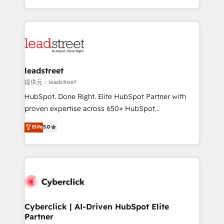
America. From casual user to super fan: make
Canada, we’ve delivered thousands of successful
HubSpot an experience you LOVE!
HubSpot projects for mid-market and enterprise
clients worldwide, with over 10 years experience. We
combine HubSpot, data, and AI to design connected
go-to-market systems that align people, process,
and technology for predictable, scalable revenue
leadstreet
growth. Our expertise spans RevOps, CRM and data
提供元：leadstreet
architecture, AI enablement, and strategic marketing,
HubSpot. Done Right. Elite HubSpot Partner with
delivered through our proprietary FLAIR framework
proven expertise across 650+ HubSpot
for responsible AI adoption. As a HubSpot Elite
implementations. With 12+ years of HubSpot
Elite
5.0
Partner and ISO 27001:2022 certified consultancy,
experience, we help you use the HubSpot platform
we blend strategy, creativity, and technology to help
to its fullest capacity, improve your current HubSpot
organisations scale smarter and grow stronger.
website, or build your new one.
Cyberclick | AI-Driven HubSpot Elite
Partner