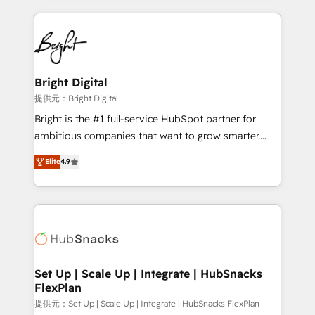
Growth-Driven Design Agency of the Year 🏆2015
automation, integration, and AI innovation to deliver
Became the 5th Agency to reach Diamond 🏆2014
lasting impact. We specialize in: • Turnkey and end-
HubSpot COS Performance Award 🏆2014 HubSpot
to-end HubSpot implementations • Onboarding for
COS Design Award 🏆2013 HubSpot Marketplace
Sales, Service, Marketing & Content Hubs • AI voice
Provider of the Year 🏆2011 Became a HubSpot
and chat agents, predictive automation, and smart
Bright Digital
Partner 📆Founded in 1997
workflows • Salesforce + HubSpot integration •
提供元：Bright Digital
RevOps and AI-driven sales enablement • Website
Bright is the #1 full-service HubSpot partner for
design and CMS development • ERP integration: SAP,
ambitious companies that want to grow smarter.
NetSuite, Microsoft Dynamics, … • Data cleansing
From HubSpot onboarding, to training, from
Elite
4.9
and CRM migration from any platform •
developing a new website to lead generation and
Client/member portals built on HubSpot • Custom
digital marketing; we do it all (and with great
and complex integrations: SAM.gov, GovWin,
results)! In short, our services include: - HubSpot
QuickBooks, PandaDoc, ClickUp, Shopify, Mapsly,
consultancy: onboarding, training, data migration -
WooCommerce, BuilderTrend, and more Experience
HubSpot development: websites, custom modules,
the difference — reach out to see how AI + HubSpot
integrations - Marketing & sales solutions: digital
can transform your business.
marketing, advertising, campaigns, content and
Set Up | Scale Up | Integrate | HubSnacks
FlexPlan
design We connect people, data and technology to
improve customer experiences. With our bright
提供元：Set Up | Scale Up | Integrate | HubSnacks FlexPlan