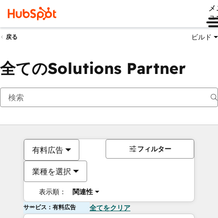
メ
ュ
ビルド
戻る
全てのSolutions Partner
フィルター
有料広告
業種を選択
表示順：
関連性
サービス：有料広告
全てをクリア