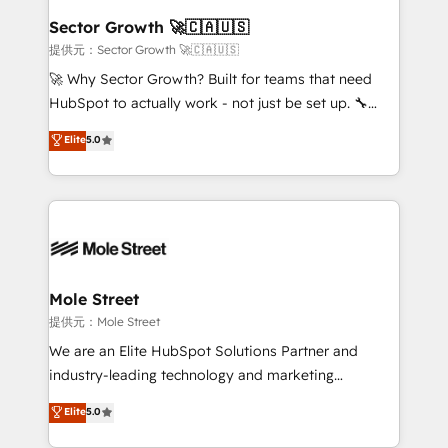
líder no ranking global de sucesso do cliente da
Implementation Certified Partner and we contribute
Sector Growth 🚀🇨🇦🇺🇸
HubSpot.
to their advisory council. We strive to do 'good work
提供元：Sector Growth 🚀🇨🇦🇺🇸
with good people' and have worked with incredible
🚀 Why Sector Growth? Built for teams that need
brands. You can see some of them on our website,
HubSpot to actually work - not just be set up. 🔧
along with plenty of case studies.
HubSpot Experts: Onboarding, migrations,
Elite
5.0
automation, and training built for adoption. ⚡ Highly
Technical Execution: ERP, EMR and Custom
Integrations; complex builds delivered in weeks, not
months. 🤖 AI Consulting & Agents: AI-powered
workflows; automation agents; process optimization
inside HubSpot. 🏆 Industry Experience: 🏥
Healthcare: HIPAA implementations; secure data
Mole Street
workflows 💼 Financial Services: compliant
提供元：Mole Street
workflows; audit-ready reporting ⚖️ Legal: client
We are an Elite HubSpot Solutions Partner and
intake; pipeline and document workflows 🛒 E-
industry-leading technology and marketing
Commerce: Shopify, WooCommerce; lifecycle and
consultancy. Our focus is on enterprise and mid-
Elite
5.0
revenue automation 🏢 Real Estate: deal pipelines;
market B2B companies globally that want a strategic
portfolio and lifecycle management 🏭
approach to execute their goals through creative