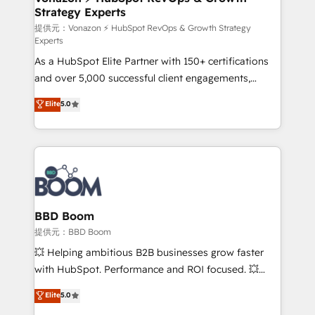
Strategy Experts
pour aligner les équipes marketing, commerciales et
support client (data migration, synchronisation API,
提供元：Vonazon ⚡ HubSpot RevOps & Growth Strategy
Experts
audit et maintenance) ➤ La création de sites internet
As a HubSpot Elite Partner with 150+ certifications
de conversion qui transforment les visiteurs en
and over 5,000 successful client engagements,
opportunités d'affaires ➤ La mise en place de
Vonazon turns marketing complexity into
stratégies d'acquisition marketing (SEO, SEA,
Elite
5.0
measurable, scalable growth. From onboarding to
inbound, automatisation marketing, ABM, IA,
enterprise-grade campaigns, our in-house team
emailing) Informations clés : - 10 ans d'expérience -
builds scalable strategies that drive long-term
100+ intégrations CRM HubSpot réussies - 40
revenue. ⚙️ HubSpot Integration & Optimization •
experts conseil - 150 certifications HubSpot
Seamless CRM, CMS, and automation setup •
cumulées
Complex platform migrations and data cleanups •
Custom APIs and third-party integrations 📈 End-to-
BBD Boom
End Revenue Acceleration • Lifecycle marketing and
提供元：BBD Boom
pipeline growth programs • Sales enablement tools
💥 Helping ambitious B2B businesses grow faster
and CRM optimization • Retention strategies with
with HubSpot. Performance and ROI focused. 💥
customer journey mapping 🏅 Elite-Level HubSpot
BBD Boom is the HubSpot partner that can help you
Elite
5.0
Execution • 750+ onboardings and 2,000+
to HubSpot Better. We work with your teams to
implementations • Deep expertise across marketing,