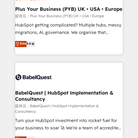
HubSpot Content Hub, WordPress development,
B2B SEO, paid media, and content. We work with
Plus Your Business (PYB) UK • USA • Europe
enterprise and growth-led companies across
提供元：Plus Your Business (PYB) UK • USA • Europe
technology, professional services, financial services
HubSpot getting complicated? Multiple hubs, messy
and industrial sectors. Offices in Johannesburg, Cape
migrations, AI, governance. We organise that
Town and London. 500+ HubSpot CRM
complexity, so your team can put HubSpot to work...
Elite
5.0
implementations delivered. AI visibility coverage
Welcome to our Profile! We help with: • CRM
across ChatGPT, Claude, Perplexity, Gemini and
implementation, reports, workflows, and team
Google AI Overviews. HubSpot Impact Award -
training • CRM migration from Salesforce, Pipedrive,
Customer First HubSpot Impact Award - Integrations
Dynamics and others • Technical projects including
Innovation HubSpot Impact Award - Platform
custom API integrations with ERP (and other
Migration Excellence HubSpot Impact Award -
systems) • AI governance for HubSpot-centred
Platform Excellence 35+ full-time HubSpot
operations A little about us: • Boutique 'Elite' team of
BabelQuest | HubSpot Implementation &
professionals.
Consultancy
12 • 150+ clients across Sales Hub, Marketing Hub,
Service Hub, Data Hub and CMS • ISO/IEC
提供元：BabelQuest | HubSpot Implementation &
Consultancy
27001:2022, ISO 9001:2015, and ISO 42001:2023
Turn your HubSpot investment into rocket fuel for
certified - the AI management standard • GuardHub:
your business to soar 🚀 We’re a team of accredited
our AI governance framework, built on ISO 42001
HubSpot experts ready to help you. We can
Ready for the next step? Click the 👈 '𝗖𝗼𝗻𝘁𝗮𝗰𝘁