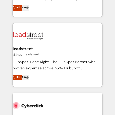
most out of their HubSpot experience operating in
grow with clarity, confidence, and intelligence.
Elite
5.0
the United States, EU, UAE, Mexico and Latin
Operating across the UK, Netherlands, Ireland, and
America. From casual user to super fan: make
Canada, we’ve delivered thousands of successful
HubSpot an experience you LOVE!
HubSpot projects for mid-market and enterprise
clients worldwide, with over 10 years experience. We
combine HubSpot, data, and AI to design connected
go-to-market systems that align people, process,
and technology for predictable, scalable revenue
leadstreet
growth. Our expertise spans RevOps, CRM and data
提供元：leadstreet
architecture, AI enablement, and strategic marketing,
HubSpot. Done Right. Elite HubSpot Partner with
delivered through our proprietary FLAIR framework
proven expertise across 650+ HubSpot
for responsible AI adoption. As a HubSpot Elite
implementations. With 12+ years of HubSpot
Elite
5.0
Partner and ISO 27001:2022 certified consultancy,
experience, we help you use the HubSpot platform
we blend strategy, creativity, and technology to help
to its fullest capacity, improve your current HubSpot
organisations scale smarter and grow stronger.
website, or build your new one.