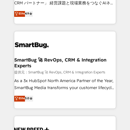
Move from any legacy CRM. Zero downtime, full data
CRM パートナー」 経営課題と現場業務をつなぐAIネイ
integrity. ➤ Implementation: Configure HubSpot to
ティブ・エージェンシーとして、HubSpot Eliteの実装
Elite
4.9
run your revenue process. Sales, marketing, and
力で顧客フロント業務を再設計します。 💡 100inc は何
service wired together. ➤ AI and Integrations: Layer
をする会社か？ HubSpotを共通基盤に、AIエージェン
Breeze AI, custom agents, and APIs to remove
トを組み込んだ顧客フロント業務（マーケティング・営
manual work. ➤ Ongoing Management: Monthly
業・CS）を組織全体で設計・実装する日本のAIネイテ
tune-ups, feature rollouts, adoption coaching. Buying
ィブ・エージェンシーです。事業部・グループ会社・部
HubSpot, switching to it, or reviving a stale portal?
門が分立する組織で、データと業務プロセスのサイロ化
We are built for the work.
を、CRMを軸とした全社共通基盤に再構築します。意
SmartBug 🚀 RevOps, CRM & Integration
Experts
思決定者・PMO・現場担当者に並走します。 1️⃣
HubSpot導入・活用支援 顧客データの一元化から、
提供元：SmartBug 🚀 RevOps, CRM & Integration Experts
GTMの見える化・自動化まで。全Hub統合運用、デー
As a 3x HubSpot North America Partner of the Year,
タ品質設計、グループ横断のCRM統合に対応します。
SmartBug Media transforms your customer lifecycle
2️⃣ AIエージェント組織構築 営業・マーケティング業務
into a revenue engine. Our unified ecosystem
Elite
5.0
の一部をAIが自律実行する組織への移行を設計・実装。
includes specialized divisions Globalia (AI &
Breeze・Claude等をHubSpotと連携させ、役割定義・
Software) and Point Success Media (Paid Media),
運用ルール・成果指標まで含めて設計します。 3️⃣ 全社
making this the official home for all three brands. 🔄
DX × AI推進のPMO伴走支援 複数部門をまたぐDX×AI変
Implementation & Integration - Seamless migrations
革を、構想から実装・定着までPMOとして主導。「設
and system integrations powered by Globalia’s