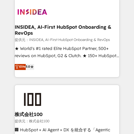
INSIDEA, AI-First HubSpot Onboarding &
RevOps
提供元：INSIDEA, AI-First HubSpot Onboarding & RevOps
★ World's #1 rated Elite HubSpot Partner, 500+
reviews on HubSpot, G2 & Clutch. ★ 150+ HubSpot
Certified Experts & Trainers across the team ★
Elite
5.0
1,500+ implementations across five continents ★ AI-
First, RevOps-led, Onboarding obsessed ★
Company of the Year 2024/25 INSIDEA helps
growing companies turn HubSpot into a revenue
engine. We onboard your team, migrate your data,
and build AI-powered workflows that drive adoption
from week one, in your time zone. What we do ➤
株式会社100
Onboarding: Live in weeks, with workflows built
提供元：株式会社100
around your business, not a template. ➤ Migration:
🏢 HubSpot × AI Agent × DX を統合する「Agentic