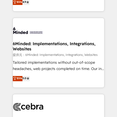
Elite
4.9
150+ HubSpot-certified experts, we deliver scalable
English, Spanish, Portuguese & Italian 👉 Grow
solutions to complex GTM and RevOps challenges.
smarter with AI and HubSpot.
Our Expertise 🔹 Onboarding & Implementation:
Accredited HubSpot Partner, ensuring smooth setup
tailored to your GTM motion. 🔹 Migrations:
Accredited HubSpot Partner, ensuring migration
from other CRMs to HubSpot without data loss or
6Minded: Implementations, Integrations,
Websites
downtime. 🔹 RevOps Strategy: Align teams,
processes, and data to drive revenue efficiency. 🔹
提供元：6Minded: Implementations, Integrations, Websites
Integrations: Connect HubSpot with your tech stack
Tailored implementations without out-of-scope
for better adoption. 🔹 Custom Solutions: Build
headaches, web projects completed on time. Our in-
tailored apps, workflows, and configurations. We are
house team of certified CRM architects, experts,
Elite
5.0
SOC 2 Type II and ISO 27001 certified, reinforcing
developers, designers, and marketers handles all
our commitment to data security and compliance. At
aspects of your HubSpot. ✨ 400+ global clients ✨
OneMetric, we help revenue teams focus on the
100+ seamless migrations from 15+ different CRMs
OneMetric that matters most: revenue.
✨ 100,000+ hours in HubSpot projects, 75+ full Hub
implementations, and 5,000+ pages ✨ CS: Clients
generating 7-digit MRR from inbound campaigns ✨