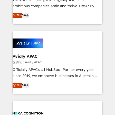
acumen, process (re-)design experience and a
ambitious companies scale and thrive. How? By
massive amount of success stories in this area. We
upgrading and streamlining every single revenue-
Elite
5.0
integrate HubSpot with complex solutions like SAP,
generating aspect of your business. We’re proud
MicroSoft, custom solutions,... Our company also has
HubSpot Elite Solutions Partners and devout CRM
strong experience with HubSpot CRM extension,
nerds who can harness HubSpot’s custom digital
mobile apps for Field Service Management and
tools to improve each touchpoint of your customer
Retail execution, CPQ, customer portals and
experience. Working hand-in-hand with your team,
HubSpot CMS developments. And we're champions
we’ll assemble a RevOps machine that drives more
when it comes to complex data migrations.
traffic, generates better leads and crushes your
Avidly APAC
revenue goals. We've worked with thousands of
提供元：Avidly APAC
HubSpot customers and we'd love to work with you
Officially APAC's #1 HubSpot Partner every year
too! Clients come to us for: Advanced CRM solutions
since 2019, we empower businesses in Australia,
System Integrations both Custom and Native to
New Zealand, and globally to realise their full
Elite
5.0
HubSpot Data System Migrations between systems
potential through enterprise HubSpot CRM
to HubSpot New lead generation strategies Time-
implementation. And we deliver best practice across
saving automations Fresh growth campaigns Robust
the whole HubSpot platform, covering marketing,
help desk Unified revenue operations Dynamic
sales, service, CMS and integrations. We work with
website development Award-winning creative
all businesses, from start-up to Enterprise, and have