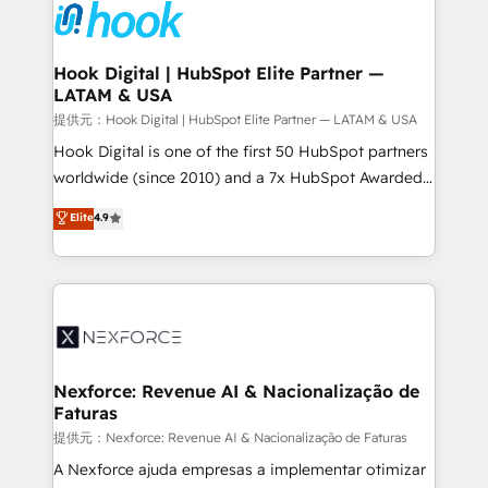
move beyond spreadsheets into unified systems
Onboarding - Data Migration & Integrations -
that drive real business results.
Technical Audit & Optimization Strategic Solutions: -
Revenue Operations - Inbound Marketing -
Hook Digital | HubSpot Elite Partner —
LATAM & USA
Outbound Marketing - HubSpot CMS Website
Design & Development We empower our clients to
提供元：Hook Digital | HubSpot Elite Partner — LATAM & USA
reach their full potential by providing transparent,
Hook Digital is one of the first 50 HubSpot partners
relationship-driven support. With over 300 HubSpot
worldwide (since 2010) and a 7x HubSpot Awarded
certifications and accreditations, we deliver both the
Elite Partner. With 500+ projects across the U.S.,
Elite
4.9
technical know-how and strategic guidance you
Brazil, and LATAM, we combine global expertise with
need to succeed.
regional experience. Today, we are Brazil’s largest
HubSpot Elite Partner—trusted by companies across
the Americas to scale smarter. ⚙️ CRM
Implementation & Migration Onboarding across all
Hubs, plus migrations from Salesforce, Pipedrive, RD
Station, Freshdesk, Intercom, and more. Custom
Nexforce: Revenue AI & Nacionalização de
Faturas
objects, automations, and integrations built for
growth. 🚀 AI-Driven GTM Orchestration Unify
提供元：Nexforce: Revenue AI & Nacionalização de Faturas
HubSpot with LinkedIn, WhatsApp, email, paid
A Nexforce ajuda empresas a implementar otimizar