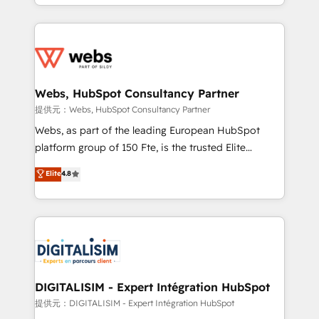
solve all your HubSpot challenges and improve user
sales, and service hubs • Built-in flexibility for
adoption, sales process and marketing results.
startups to global brands
Services 📚 Onboarding your team to HubSpot for
the first time 🔧 Designing and optimising your
HubSpot set-up for better results 🌐 Website design
and build using HubSpot 🔌 Integrating HubSpot
Webs, HubSpot Consultancy Partner
with other systems 🎓 Training your teams to be
提供元：Webs, HubSpot Consultancy Partner
HubSpot pros 📊 Lead generation services using
Webs, as part of the leading European HubSpot
HubSpot Why us? - SIX HubSpot Accreditations -
platform group of 150 Fte, is the trusted Elite
awarded by HubSpot after a rigorous process for
HubSpot CRM Partner offering you a roadmap on
Elite
4.8
CRM, Solutions Architecture, Onboarding , Data
maximizing EBITDA and achieving Commercial
Migration, Custom Integration & Platform
Excellence. With our targeted processes, we
Enablement -Onboarded over 500 businesses to
strengthen your digital transformation and minimize
HubSpot -Top 1% of partners worldwide -In-house
costs. As HubSpot's Advanced Accredited CRM
team of 25+ experts Contact us today to help you
Implementation partner, we provide expertise to
get more from your investment in HubSpot.
drive your business forward. Since 2015 we are fully
www.bbdboom.com
dedicated to HubSpot and with an experienced
DIGITALISIM - Expert Intégration HubSpot
team (50+), we work with reputable companies in
提供元：DIGITALISIM - Expert Intégration HubSpot
B2B sectors such as manufacturing, SaaS and