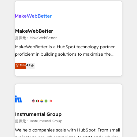
only firm in the world to hold Elite Partner
there’s a good chance one of our globally integrated
Accreditations with both HubSpot and Clay, our
teams has worked with clients just like you Let’s
clients gain a unique advantage in CRM architecture,
explore whether S2 is the partner you’ve been
pipeline generation, data intelligence, and go-to-
looking for...and get your next big initiative moving!
market execution. Why B2B Businesses Choose RP: -
MakeWebBetter
Secure: Soc2 compliant 🛡️ - Pricing: Implementations
提供元：MakeWebBetter
starting at $1,5k 💵 - Speed: Launch in 14 days ⚡ -
MakeWebBetter is a HubSpot technology partner
Global: 75+ RPers across five continents 🌐 - Scale:
proficient in building solutions to maximize the
Largest organically grown & fastest tiering Elite
operational efficiency of HubSpot. The fastest-
Elite
4.9
HubSpot Partner 🪴 - Sales Hub: More
growing tech-enabler & facilitator, MakeWebBetter,
implementations than any other Partner 💻 -
hands you the blend of HubSpot expertise &
Migrations: We convert Salesforce addicts to
eminent solutions & integrations. Trust us to
HubSpot evangelists 🧡 Don't hire a marketing
streamline your HubSpot experience. 🚀HubSpot
agency for an Ops problem. Don't hire a technical
Elite Partners with 10+ years of HubSpot experience
agency for a growth problem. Hire a partner built to
🤝HubSpot Premier Integration partner 🤝Google
solve both.
Premier Partner 2023 🌟5 HubSpot Accreditations 🌟
Instrumental Group
Won HubSpot Theme Challenge 2021 🌟INBOUND’19
提供元：Instrumental Group
HubSpot Rising Star Why us? Harnessing the full
We help companies scale with HubSpot. From small
potential of the powerful HubSpot CRM. ✔️A team of