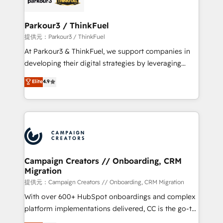
automation, and revenue intelligence to help
companies scale faster and smarter. 🔹 BOOMS:
Parkour3 / ThinkFuel
Demand generation for all your buyers With BOOMS,
提供元：Parkour3 / ThinkFuel
you invest in 100% of your buyers, accelerating your
At Parkour3 & ThinkFuel, we support companies in
growth and positioning yourself as an undisputed
developing their digital strategies by leveraging
leader. 🔹 BOOST: Optimize your digital
technologies and automating their marketing and
Elite
4.9
transformation process A methodology designed to
sales processes to generate growth. Our offer spans
implement HubSpot effectively and optimize your
from Strategy to Operations. We specialize in CRM
digital processes. 🔹 Trusted by Industry Leaders
onboarding and implementation, web design, sales
With an average rating of 4.9/5 and a proven track
& marketing automation, and digital marketing. With
record of business transformation, our growth-first
extensive experience working with tech companies
approach has helped brands dominate their
and manufacturers since 2002, we are committed to
markets.
empowering our clients and developing their
Campaign Creators // Onboarding, CRM
Migration
autonomy. Get to grips with HubSpot through
guided implementation and seamless integration of
提供元：Campaign Creators // Onboarding, CRM Migration
the CRM platform into your digital ecosystem. Would
With over 600+ HubSpot onboardings and complex
you like support in deploying your inbound
platform implementations delivered, CC is the go-to
marketing strategy? We'll provide support tailored
Elite Solutions Partner for businesses ready to