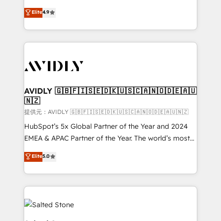
Strategy: Activate Breeze Agents, configure HubSpot
North America. Avec plus de 115 experts en
Elite
4.9
AI, & maximize AEO with tailored AI services. 🧩
marketing automation, Growth, Revops, CRM et
Integrations: Extend HubSpot with custom
webdesign. Markentive is both a consulting firm, a
integrations, hosting, & maintenance.
digital agency and an integrator. With over 115
experts in marketing automation, growth, revops,
CRM and webdesign (We focus on EMEA - USA
customers).
AVIDLY 🇬🇧🇫🇮🇸🇪🇩🇰🇺🇸🇨🇦🇳🇴🇩🇪🇦🇺
🇳🇿
提供元：AVIDLY 🇬🇧🇫🇮🇸🇪🇩🇰🇺🇸🇨🇦🇳🇴🇩🇪🇦🇺🇳🇿
HubSpot’s 5x Global Partner of the Year and 2024
EMEA & APAC Partner of the Year. The world’s most
experienced and fully accredited HubSpot Solutions
Elite
5.0
Partner. 🚀 With 2,750+ HubSpot projects delivered
and 370+ specialists across EMEA, APAC and NAM,
we de-risk complex CRM programmes and
accelerate ROI across every HubSpot Hub. 🧭 From
multi-region migrations to AI-powered automation,