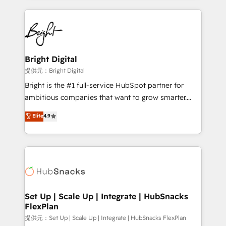
Growth-Driven Design Agency of the Year 🏆2015
automation, integration, and AI innovation to deliver
Became the 5th Agency to reach Diamond 🏆2014
lasting impact. We specialize in: • Turnkey and end-
HubSpot COS Performance Award 🏆2014 HubSpot
to-end HubSpot implementations • Onboarding for
COS Design Award 🏆2013 HubSpot Marketplace
Sales, Service, Marketing & Content Hubs • AI voice
Provider of the Year 🏆2011 Became a HubSpot
and chat agents, predictive automation, and smart
Bright Digital
Partner 📆Founded in 1997
workflows • Salesforce + HubSpot integration •
提供元：Bright Digital
RevOps and AI-driven sales enablement • Website
Bright is the #1 full-service HubSpot partner for
design and CMS development • ERP integration: SAP,
ambitious companies that want to grow smarter.
NetSuite, Microsoft Dynamics, … • Data cleansing
From HubSpot onboarding, to training, from
Elite
4.9
and CRM migration from any platform •
developing a new website to lead generation and
Client/member portals built on HubSpot • Custom
digital marketing; we do it all (and with great
and complex integrations: SAM.gov, GovWin,
results)! In short, our services include: - HubSpot
QuickBooks, PandaDoc, ClickUp, Shopify, Mapsly,
consultancy: onboarding, training, data migration -
WooCommerce, BuilderTrend, and more Experience
HubSpot development: websites, custom modules,
the difference — reach out to see how AI + HubSpot
integrations - Marketing & sales solutions: digital
can transform your business.
marketing, advertising, campaigns, content and
Set Up | Scale Up | Integrate | HubSnacks
FlexPlan
design We connect people, data and technology to
improve customer experiences. With our bright
提供元：Set Up | Scale Up | Integrate | HubSnacks FlexPlan