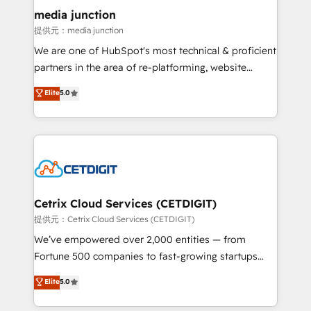
Mexico, USA, and Portugal—we've executed over a
media junction
hundred successful operations. Our approach,
提供元：media junction
rooted in RevOps principles, integrates analysis,
We are one of HubSpot's most technical & proficient
training, planning, and qualification. Leveraging
partners in the area of re-platforming, website
technology, data analytics, CRM optimization, and
design & development. We specialize in multi-hub
Elite
5.0
inbound marketing tactics, we focus on
implementations for mid-market & enterprise
understanding, nurturing, and converting leads.
companies. We are woman-owned, powered by
Partner with us to unlock your business's full
coffee, and we ❤️ dogs. We produce award-winning
potential and achieve sustained growth in today's
work for our clients. 🏆2023 Technical Expertise
competitive market.
Impact Award 🏆2022 Technical Expertise Impact
Award 🏆2022 Platform Migration Excellence Impact
Award 🏆2020 Elite Solutions Partner 🏆2019
Cetrix Cloud Services (CETDIGIT)
Integrations HubSpot Impact Award 🏆2019
提供元：Cetrix Cloud Services (CETDIGIT)
Marketing Enablement HubSpot Impact Award 🏆
We’ve empowered over 2,000 entities — from
2018 Website Design HubSpot Impact Award 🏆2017
Fortune 500 companies to fast-growing startups
Website Design HubSpot Impact Award 🏆2016
and nonprofits — to streamline operations, scale
Elite
5.0
Growth-Driven Design Agency of the Year 🏆2016
revenue, and unlock the full potential of HubSpot.
Sales Enablement HubSpot Impact Award 🏆2015
With deep technical and industry expertise, we fuse