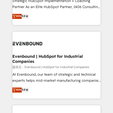
Strategic HubSpot Implementation + Coaching
Competence Centers: Smart Manufacturing,
Partner As an Elite HubSpot Partner, 1406 Consulting
Customer First, Enabling Technologies & Security.
helps mid-market revenue teams transform how
Elite
5.0
The synergies generated by these integrations,
they sell, market, and serve. We don't just build your
together with the combination of talents, skills,
HubSpot—we teach your team to own it, then stay
solutions and services, have allowed the group to
to help you keep winning. What We Do ⚙️ CRM
build an unrivaled offering portfolio on the market
Implementations across Marketing, Sales, Service,
to accompany companies on their digital
Data & Content 📈 Sales & Marketing Alignment +
transformation journey.
Revenue Team Enablement 🤖 Breeze AI & Custom
Agent Creation 🔄 Custom Integrations & Data
Evenbound | HubSpot for Industrial
Companies
Migration Why 1406 We become part of your team.
Your team learns while we build. We fix what others
提供元：Evenbound | HubSpot for Industrial Companies
broke. Built for mid-market reality—practical
At Evenbound, our team of strategic and technical
solutions that work with your actual headcount and
experts helps mid-market manufacturing companies
constraints. By the Numbers 🏆 Top 1% of all
achieve real growth. We specialize in delivering
Elite
5.0
HubSpot partners 🔄 Top 5% globally in client
tailored solutions that drive results by leveraging
retention 📅 8+ years of consistent results since 2017
HubSpot’s platform and data to fuel success.
Who We Serve Revenue teams, marketing leaders,
Technical Solutions: - HubSpot Technical Consulting -
and sales ops at mid-market companies ready to
HubSpot CRM Implementation - HubSpot