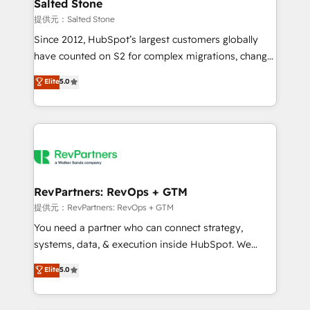
we turn complexity into clarity, human at global
Salted Stone
scale. 🏆 HubSpot’s CEO called us “the partner of the
提供元：Salted Stone
future.” Others agree it is proof of trust built through
Since 2012, HubSpot’s largest customers globally
measurable impact.
have counted on S2 for complex migrations, change
management, systems integration, and creative
Elite
5.0
solutions that deliver measurable impact and
transform brand experiences As one of the few full-
service creative agencies in the HubSpot
ecosystem, we blend strategy, technology, & award-
winning design to build scalable, globally
regionalized HubSpot websites, integrated
marketing campaigns, & RevOps frameworks that
RevPartners: RevOps + GTM
fuel long-term success We connect the entire
提供元：RevPartners: RevOps + GTM
customer lifecycle through seamless integrations,
You need a partner who can connect strategy,
ensure long-term adoption with change-
systems, data, & execution inside HubSpot. We
management programs, and align marketing, sales,
bridge the gap where most agencies fall short by
Elite
5.0
and service to drive sustainable growth With 6 key
combining GTM strategy with technical execution to
HubSpot accreditations and experience across
solve the right problem with the right solution. As the
hundreds of organizations in dozens of industries,