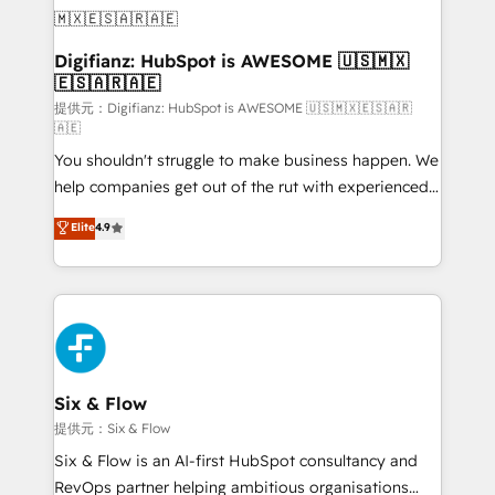
Transformation / Web Development • RevOps &
Sales Consulting • Marketing Automation What
makes us different? 🚀 Top 0.5% of global HubSpot
Digifianz: HubSpot is AWESOME 🇺🇸🇲🇽
🇪🇸🇦🇷🇦🇪
agencies ⚙️ The strongest technical ability and
integration capabilities 💼 Consultative, long-term
提供元：Digifianz: HubSpot is AWESOME 🇺🇸🇲🇽🇪🇸🇦🇷
🇦🇪
partners who will embed ourselves into your
You shouldn't struggle to make business happen. We
business, processes and systems 🏢 We specialise in
help companies get out of the rut with experienced,
working with mid-market and enterprise
process-oriented teams implementing HubSpot
organisations, global organisations and those with
Elite
4.9
Marketing, Sales, Service, CMS and Operations Hub,
complex use cases 🏆 CRM Implementation,
so selling and actually engaging with your customers
Platform Enablement, Custom Integration and
feels easy and pain-free. We are a top ranked
Onboarding Accredited 🔐 ISO27001 & ISO9001
HubSpot Elite Partner, winner of Rookie of the Year
Certified
and Customer First Awards, 4.9/5 rating in HubSpot
Reviews and 4.9/5 rating in Clutch Reviews. Digifianz
helps the following industries: logistics & 3PL, home
Six & Flow
improvement & construction, branding and
提供元：Six & Flow
commercialization, real estate, health, education,
Six & Flow is an AI-first HubSpot consultancy and
SaaS, Software Dev & IT and consulting, make the
RevOps partner helping ambitious organisations