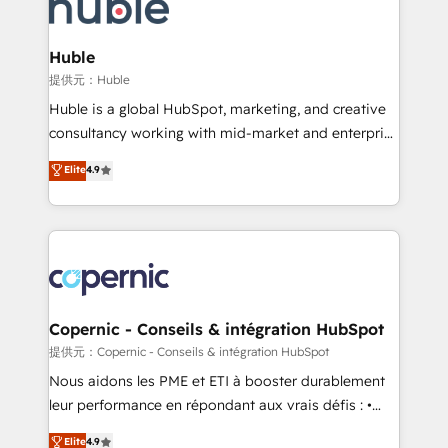
skills, processes, and internal team you need to
CRM Migrations using our in-house "HubScrub" Tool.
attract the right buyers, close deals faster, and grow
without outside dependencies. You’ll learn how to: •
Huble
Set up, audit, and organize your HubSpot portal •
提供元：Huble
Get your sales team fully using HubSpot • Track
Huble is a global HubSpot, marketing, and creative
pipeline and revenue across the entire buyer journey
consultancy working with mid-market and enterprise
• Build an in-house marketing team that drives
businesses. We go beyond implementation, shaping
Elite
4.9
growth • Create content and videos that attract
the strategy, processes, and teams that turn
buyers • Use AI to scale smarter Our coaching-led
HubSpot into a genuine growth engine. Named
approach works best for companies that are done
HubSpot's Global Partner of the Year in 2024,
with outsourcing and ready to build something that
consistently ranked among their top 5 partners
lasts. So if you're ready to become the most trusted
worldwide, and with over 15 years in the ecosystem,
voice in your market, let’s talk.
Huble has built a track record that speaks for itself.
One company, one operating model, delivering
Copernic - Conseils & intégration HubSpot
across offices and consulting teams in the UK, USA,
提供元：Copernic - Conseils & intégration HubSpot
Canada, Germany, France, Belgium, Singapore, and
Nous aidons les PME et ETI à booster durablement
South Africa. Certified compliant with ISO/IEC
leur performance en répondant aux vrais défis : •
27001:2022 and ISO 9001:2015 across all seven
Intégration de HubSpot avec d’autres outils (ERP,
Elite
4.9
international offices and 175+ employees.