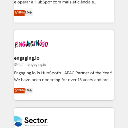
media, and AI voice to drive pipeline. 🤖 AI Custom
e operar a HubSpot com mais eficiência e
Agent Development Deploy AI agents for
previsibilidade de receita. Combinamos Revenue
Elite
5.0
prospecting, follow-ups, service triage, and
Operations (RevOps) e Inteligência Artificial para
knowledge retrieval—built in HubSpot. ⚡ Fast-Track
estruturar processos integrar sistemas organizar
& Growth-Track Services Fast-Track: Rapid HubSpot
dados e automatizar operações. O objetivo é
onboarding in weeks Growth-Track: Unlock
transformar a HubSpot em um verdadeiro sistema
advanced optimization & adoption 📍 São Paulo, BR
operacional de receita conectando equipes
• Des Moines, IA • New York, NY
tecnologia e dados em uma operação integrada.
Também somos distribuidores oficiais da HubSpot
engaging.io
e de mais de 150 softwares globais permitindo
提供元：engaging.io
contratar e pagar a HubSpot em reais com nota
Engaging.io is HubSpot's JAPAC Partner of the Year!
fiscal no Brasil e gerar economia de até 50% na
We have been operating for over 16 years and are
contratação de softwares internacionais.
one of HubSpot's most experienced and technically
Elite
5.0
Oferecemos ainda agentes de IA especializados em
capable Agency Partners globally. We specialise in
HubSpot que automatizam tarefas executam rotinas
complex CRM migrations, implementations,
no CRM e mantêm os dados organizados, como um
integrations, custom CMS portal development,
especialista operando a plataforma 24/7. Hoje 300+
design & UX for mid to large to multi national
empresas em 13 países utilizam a Nexforce. Somos
businesses. Our teams are based in North America
a maior parceira da HubSpot na América Latina e
and APAC. We are HubSpot's top-ranked Advanced