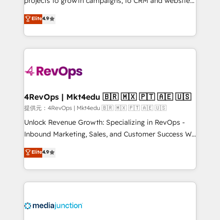
projects to growth campaigns, to CRM and websites.
HubSpot experts backed by over 10+ years of
Hire an agency that's experienced in every inch of
Elite
4.9
HubSpot experience ✔️Flexible pricing models —
HubSpot and willing to work hand-in-hand with your
Hourly-fee (assigned one Dedicated HubSpot
team to simplify the complex and build a better
Admin); Monthly-fee (HubSpot Admin + Project
experience for your team and customers.
Manager); and Fixed Project Cost (as per
requirement). ✔️Helped over 25,000+ customers so
far with our HubSpot solutions. ✔️Bespoke apps &
on-demand bundle services. Connect with us today!
4RevOps | Mkt4edu 🇧🇷 🇲🇽 🇵🇹 🇦🇪 🇺🇸
提供元：4RevOps | Mkt4edu 🇧🇷 🇲🇽 🇵🇹 🇦🇪 🇺🇸
Unlock Revenue Growth: Specializing in RevOps -
Inbound Marketing, Sales, and Customer Success We
specialize in driving revenue growth for companies
Elite
4.9
across industries through tailored marketing, sales,
and customer success strategies, utilizing RevOps
methodologies. As Latin America's largest HubSpot
partner and a global leader in education market, we
offer unparalleled insights. Operating in five
countries—Brazil, UAE (Abu Dhabi/Dubai/Sharjah),