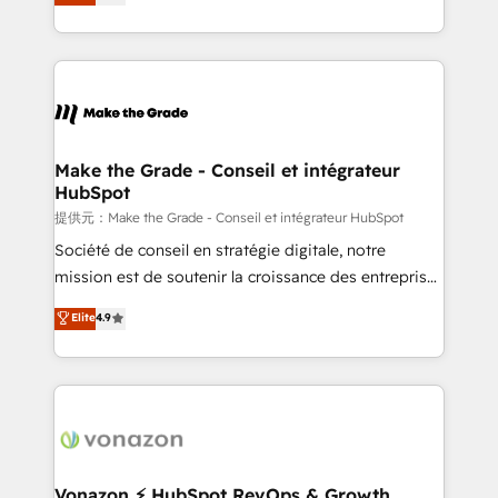
téléphonie, etc.) • Alignement des équipes grâce à un
outil et des données partagées • Amélioration de la
collecte et de l’analyse des données pour des
décisions éclairées • Optimisation de l’efficacité et
de la productivité des équipes Notre équipe de 30
consultants certifiés HubSpot aborde chaque projet
avec un engagement total, alignant processus
Make the Grade - Conseil et intégrateur
HubSpot
métiers et technologie, et guidant vos équipes à
travers le changement, tout en centrant vos objectifs
提供元：Make the Grade - Conseil et intégrateur HubSpot
d’entreprise. Grâce à une méthodologie éprouvée
Société de conseil en stratégie digitale, notre
auprès de plus de 400 clients, nous comprenons
mission est de soutenir la croissance des entreprises
rapidement vos enjeux et intégrons parfaitement
B2B à travers l’acquisition de nouveaux clients,
Elite
4.9
HubSpot dans votre organisation. Pour toute
l'intégration CRM et le développement des revenus
question technique ou besoin de structuration de
auprès de vos comptes existants. En France et à
votre projet HubSpot, contactez notre équipe pour
l'international, nous travaillons avec des ETI
un échange dédié.
ambitieuses, des grands groupes voulant aller au-
delà d’une simple transformation digitale et des
startups florissantes. Nos 3 grandes expertises sont :
➤ L’intégration de CRM et de méthodologie RevOps
Vonazon ⚡ HubSpot RevOps & Growth