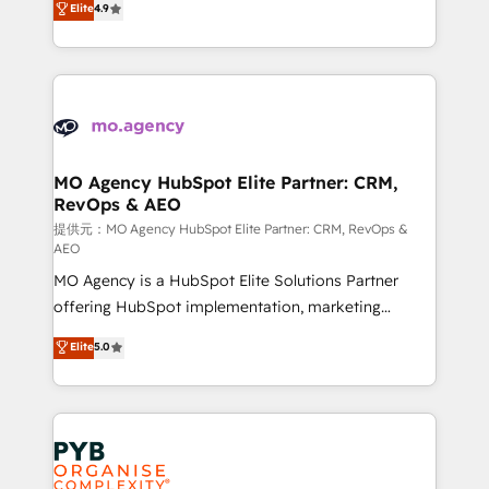
Elite
4.9
to your needs and sales objectives. With 125+
migrate, replatform, and scale smarter. We specialize
certifications, we are part of the most certified
in high-impact CRM and CMS migrations and
Canadian agencies, and we both hold Onboarding
onboarding from platforms like Salesforce, NetSuite,
Accreditations. Based in Canada (coast to coast), our
Zoho, Pardot, Marketo, Microsoft Dynamics, Wix,
services are offered in both English & French.
WordPress and legacy CRMs, turning fragmented
systems into unified, growth-ready HubSpot
architectures that accelerate revenue operations and
MO Agency HubSpot Elite Partner: CRM,
RevOps & AEO
performance. - Multi-object CRM migration, cleanup,
and implementation. - Pre-built and custom
提供元：MO Agency HubSpot Elite Partner: CRM, RevOps &
AEO
integrations across your full tech stack. - Custom
MO Agency is a HubSpot Elite Solutions Partner
object setup, CMS builds, and full-funnel automation.
offering HubSpot implementation, marketing
- Dashboards, lifecycle campaigns, and lead
automation, CRM and RevOps consulting, data
nurturing sequences. - Cross-hub setup across
Elite
5.0
architecture, sales enablement, lifecycle automation,
Marketing, Sales, Operations, and Service Hubs. -
lead scoring and revenue reporting. HubSpot,
Ongoing optimization, managed support, and
Salesforce and integrated enterprise stacks. Digital
scalable retainers. Let’s make HubSpot your most
Marketing, Answer Engine Optimisation, and
powerful growth engine. Built to convert, scale, and
Generative Engine Optimisation (AI Search),
drive results.