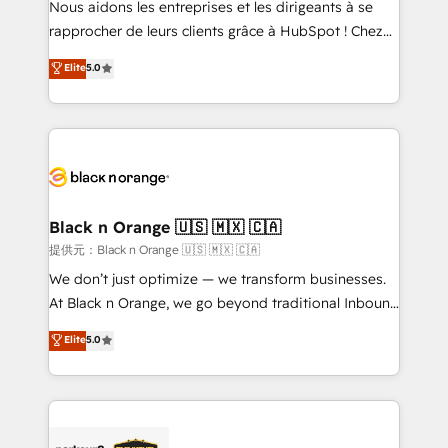
Nous aidons les entreprises et les dirigeants à se
business services. We prepare a customized
rapprocher de leurs clients grâce à HubSpot ! Chez
business case that demonstrates the value and
DIGITALISIM, nous avons l'intime conviction que la
Elite
5.0
impact of your digital transformation, including a
réussite des entreprises passe par l’innovation web,
detailed financial rationale with a focus on ROI and
le marketing digital, et la relation client ! C'est
TCO. As a trusted extension of your team, we
pourquoi, nos experts sont à la fois capables de
believe in the power of partnership. Together, we
gérer votre projet de création de site internet, votre
embark on a transformational journey that sets your
référencement, votre stratégie digitale et le pilotage
business up for long-term success. Unlock your
et l'intégration d'HubSpot ! Les grandes phases d'un
business. If not now, when?
projet HubSpot avec DIGITALISIM : 🧽 Nettoyage,
Black n Orange 🇺🇸 🇲🇽 🇨🇦
migration et intégration des bases de données. 🚀
提供元：Black n Orange 🇺🇸 🇲🇽 🇨🇦
Développement des interfaces avec vos logiciels
We don’t just optimize — we transform businesses.
métiers ⚙️ Configuration de la plateforme HubSpot
At Black n Orange, we go beyond traditional Inbound
📈 Configuration de rapports et tableaux de bord 🤝
Marketing with our exclusive methodologies:
Elite
5.0
Book Process & Guidelines utilisateurs 🎓
BOOMS and BOOST. Together, they form a powerful
Formations des utilisateurs
combination that has driven success for over 800
businesses worldwide. As Elite HubSpot Partners, we
specialize in crafting high-performance growth
strategies that integrate data-driven marketing,