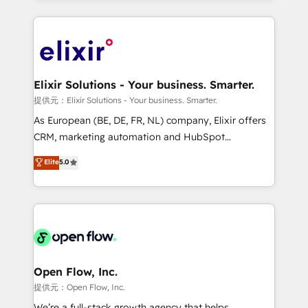
Manufacturing: ERP integrations; operational
applications of our solutions; Technical HubSpot
alignment 🛡️ Compliance & Data Considerations:
Consulting, Content Marketing, Growth-Driven
HIPAA-aware; CASL-compliant; GDPR-ready
Design, Migrations + Integrations. Mole Street’s
implementations where required 💡 Why 500+
mission is empowering others to realize their
Clients Choose Us: Elite Partner; technical, fast, and
greatness, which is achieved through creating
Elixir Solutions - Your business. Smarter.
built to scale.
absolute clarity, derived from a well-defined
提供元：Elixir Solutions - Your business. Smarter.
strategy, executed well, and reported on with clear
As European (BE, DE, FR, NL) company, Elixir offers
results. The culture is driven by core values; Joy, Grit,
CRM, marketing automation and HubSpot
Accountability, Curiosity, Authenticity, Growth
integration products and services to mid-market
Elite
5.0
Mindedness, and Clarity. We are driven to win for the
and enterprise customers. We ensure that your sales,
collective good of the company and its clientele, and
service and marketing department operates in the
dedicated to breaking the mold from the agency of
most effective way, while at the same time
the past into the consultancy of the future. Great
leveraging your commercial data for a fully
things are happening.
integrated buyers journey. Elixir is located in
Brussels, Munich "München", Cologne "Köln", Paris
and Amsterdam. Elixir is a first mover and leader
Open Flow, Inc.
when it comes to HubSpot sales and service
提供元：Open Flow, Inc.
implementations, highly renowned for our business
We’re a full-stack growth agency that helps