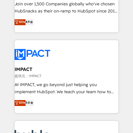
people, exciting ideas and can-do mentality, we
Join over 1,500 Companies globally who've chosen
ensure revenue growth on a daily basis. So tell us
HubSnacks as their on-ramp to HubSpot since 2014
your challenge; our passionate and growth driven
Simple pay-as-you-go plans that accelerate value...
Elite
4.9
team of 100+ experts is ready for you! Driving digital
1️⃣ Set Up | Onboarding New or Check-fixing existing
growth | www.brightdigital.com
HubSpot portals 2️⃣ Scale Up | 100% HubSpot Task
Execution... Global 24/7 ... All Experts 3️⃣ Integrate |
your entire Tech Stack with Custom Integrations
Slash months from your API Integration project... ⬅️
Click "Contact Business" ⬅️ to access 150+ Kickstart
Integration templates that put HubSpot in the center
IMPACT
of your tech stack, syncing... 🛍️ Shopify or
提供元：IMPACT
WooCommerce 💲 Stripe or Paypal 💰 Sage or
At IMPACT, we go beyond just helping you
Netsuite 🤖 Google or Microsoft ✍️ DocuSign or
implement HubSpot. We teach your team how to
PandaDoc 🌐 Avalara or Quaderno HubSnacks holds
master it. As the creators of the Endless Customers
Elite
5.0
the rare Advanced "Custom Integrations"
System™ (the next evolution of They Ask, You
Accreditation, securely sync data across... 🔄 any
Answer), we’re the only HubSpot partner built
apps, in any direction. Stuck on your old CRM..?
entirely around coaching and training. That means
Migrate | seamlessly off your old CRM onto a clean
we don’t do the work for you; we help you build the
new HubSpot portal with Advanced Website and