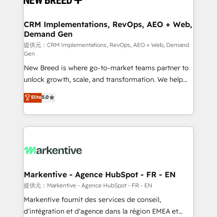
定の代行ではなく、設計の責任」を引き受け、部門横断
technical development team. - 19 HubSpot-certified
の統合・浸透・変革管理を実行します。 ▸ CMS戦略設
trainers to drive platform adoption. 📈 Revenue
CRM Implementations, RevOps, AEO + Web,
計・構築：リード獲得・CVR・SEOを前提にした情報設
Demand Gen
Generation - Full-funnel marketing and high-
計・導線設計・テンプレート設計をContent Hubで一体
performance advertising via Point Success Media. -
提供元：CRM Implementations, RevOps, AEO + Web, Demand
Gen
提供。 ▸ 既存CRM・MAからの移行支援：Salesforce・
Expert deployment of Breeze AI and custom agents
Marketo・Pardot等からの移行、カスタム設計、履歴
New Breed is where go-to-market teams partner to
to automate growth. 🏆 Elite Excellence - 8 platform
データ移行と活用設計まで。 ▸ AEO対応：ChatGPT・
unlock growth, scale, and transformation. We help
accreditations and deep HIPAA-compliance
Perplexity等のAI検索からの流入・引用を前提にコンテ
companies activate HubSpot’s AI-powered
expertise. - A team of 250+ experts dedicated to
Elite
5.0
ンツとサイト構造を最適化。 🏆 なぜ100incを選ぶの
customer platform and operationalize HubSpot’s
your resilient growth.
か？ ✓ HubSpot Eliteパートナー認定 ✓ HubSpotアワ
Loop Marketing framework through expert-led
ード受賞・HUGリーダー ✓ ISO27001:2022 /
services, smart agents, and purpose-built apps,
ISO9001:2015 取得 ✓ 400社以上の導入実績 ✓
tailored to your business. Together, we unlock
HubSpot大百科 出版 CRM・AI活用に関するご相談、現
results, fast. ⚙️CRM & RevOps: Align all Hubs to your
状整理の壁打ちなど、構想段階からお気軽にお問い合わ
buyer journey for clean data, scalability, & reporting.
せください。
🎯Demand Gen & ABM: Drive pipeline with inbound,
Markentive - Agence HubSpot - FR - EN
ABM, AEO, SEO, & paid media. 👩‍💻Web Design:
提供元：Markentive - Agence HubSpot - FR - EN
Build high-performing websites with UX, messaging,
Markentive fournit des services de conseil,
& conversion strategy that drive results. 🤖AI
d'intégration et d'agence dans la région EMEA et