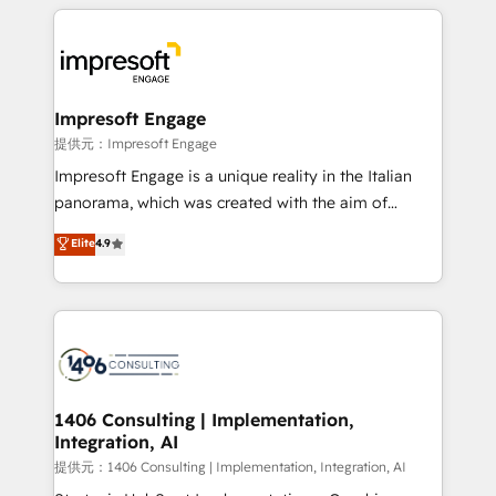
experiences. To us, technology is more than just
tech global congress). 👉 Ready to scale your
code; it’s about creating things that are useful, cool,
business with HubSpot? Let Cebra’s experts help
and—most importantly—simple. That’s why we lean
you grow faster, smarter, and with impact.
into bold ideas and shape them into thoughtful
products and strategies that actually make a
Impresoft Engage
difference.
提供元：Impresoft Engage
Impresoft Engage is a unique reality in the Italian
panorama, which was created with the aim of
putting Customer Experience at the center by
Elite
4.9
creating digital environments capable of integrating
people, processes and data. We offer the best
digital solutions on the market, ranging from CRM
processes and technologies to digital strategy, from
marketing automation to online and offline sales
processes through Customer Service Management,
allowing companies to optimize processes and meet
1406 Consulting | Implementation,
Integration, AI
the needs of the customer. We are part of Impresoft
Group, a group of specialized and complementary
提供元：1406 Consulting | Implementation, Integration, AI
companies that divide their offer into 4