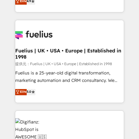
Elite
4.9
implement the platform into complex business
𝗯𝘂𝘀𝗶𝗻𝗲𝘀𝘀' button to get in touch (𝘸𝘦'𝘳𝘦 𝘴𝘶𝘱𝘦𝘳
environments, optimise what you've got and make
𝘳𝘦𝘴𝘱𝘰𝘯𝘴𝘪𝘷𝘦)
sure you can actually use it, build your website in
HubSpot or create an inbound marketing strategy
for you and execute it on HubSpot. We are on the
G-Cloud 14 CCS (Crown Commercial Service)
framework, meaning we've been accredited by
Fuelius | UK • USA • Europe | Established in
1998
HubSpot and vetted by the CCS, which means we
can support public sector companies as well the
提供元：Fuelius | UK • USA • Europe | Established in 1998
other ones listed in our profile. Our services: -
Fuelius is a 25-year-old digital transformation,
HubSpot implementation - HubSpot CMS website
marketing automation and CRM consultancy. We
build We can do lots of things. But everything we do
enable mid-market and enterprise clients to
Elite
5.0
is there for you to: - Grow revenue, and run your
maximise their return from digital and fuel their
business more efficiently - Build stronger
growth. We modernise platforms, streamline
relationships with customers - Make better
operations that are causing inefficiencies, improve
decisions with data - Find a new voice and reach
customer experiences, integrate systems, and
more people - Get the most out of your HubSpot
supercharge revenue operations Key services: • CRM
investment
Implementation • Systems Integration • Digital