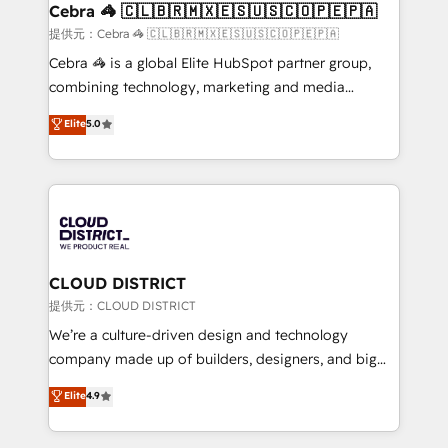
CS: 245% organic growth & +751% new visitors for a
Cebra 🦓 🇨🇱🇧🇷🇲🇽🇪🇸🇺🇸🇨🇴🇵🇪🇵🇦
full-funnel HubSpot project ✨ CS: 415% conversion
提供元：Cebra 🦓 🇨🇱🇧🇷🇲🇽🇪🇸🇺🇸🇨🇴🇵🇪🇵🇦
boost with a new HubSpot site Recognized leaders:
Cebra 🦓 is a global Elite HubSpot partner group,
🏆 HubSpot Platform Migration Impact Award 🏆
combining technology, marketing and media
Clutch HubSpot Global Leader 🏆 Finalist: HubSpot
expertise across Latin America and Southern
Elite
5.0
Inbound Campaign of the Year 🏆 Gold AVA Digital
Europe, with teams across 7 countries. Born in Chile,
Award for Best Website 🌟 Accreditations: CRM
we combine local insight with international reach to
Implementation, HubSpot Content Experience, CRM
help businesses grow through technology, creativity,
Data Migration & Custom Integration
AI and strategy. For over 12 years, we’ve delivered
500+ HubSpot implementations, building end-to-
end solutions that integrate CRM, AI automation,
inbound and loop marketing, content, and digital
CLOUD DISTRICT
creativity. Our multicultural team works in Spanish,
提供元：CLOUD DISTRICT
Portuguese, and English to design scalable strategies
We’re a culture-driven design and technology
that drive measurable growth. 🌎 Highlights: • 10+
company made up of builders, designers, and big
years as a HubSpot partner. • 2023 Impact Awards:
thinkers. We blend strategy, design, and
Elite
4.9
Platform Migration Excellence. • Top 3 Partner of the
development—always fueled by curiosity—to turn
Year LATAM 2022, 2023, 2024, 2025. • Partner of the
ideas, opportunities, and challenges into meaningful
Year 2024. • Organizer of Aliados.ai (AI, marketing &