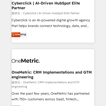
Cyberclick | AI-Driven HubSpot Elite
Partner
提供元：Cyberclick | AI-Driven HubSpot Elite Partner
Cyberclick is an AI-powered digital growth agency
that helps brands connect technology, data, and
creativity to achieve measurable results. Founded in
Elite
4.9
Barcelona and operating across Spain, LATAM, and
the UK, we support global companies in building
smarter marketing, sales, and customer success
strategies. As the only HubSpot Elite Partner in
Iberia (Spain & Portugal), we combine human insight
with intelligent automation to drive sustainable
growth. Our multidisciplinary team designs solutions
OneMetric: CRM Implementations and GTM
engineering
that simplify complexity, boost performance, and
turn innovation into real impact. 🌍 Highlights •
提供元：OneMetric: CRM Implementations and GTM
engineering
HubSpot Partner since 2012 • 2022 EMEA Impact
Over the past few years, OneMetric has partnered
Award: Best Integration • 150+ successful HubSpot
with 750+ customers across SaaS, fintech,
projects • Clients in 30+ industries • Proprietary
healthcare, real estate, and other industries. With
technology for integrations • Multilingual team: