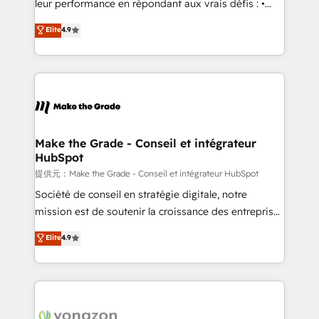
leur performance en répondant aux vrais défis : •
Intégration de HubSpot avec d’autres outils (ERP,
Elite
4.9
téléphonie, etc.) • Alignement des équipes grâce à un
outil et des données partagées • Amélioration de la
collecte et de l’analyse des données pour des
décisions éclairées • Optimisation de l’efficacité et
de la productivité des équipes Notre équipe de 30
consultants certifiés HubSpot aborde chaque projet
avec un engagement total, alignant processus
Make the Grade - Conseil et intégrateur
HubSpot
métiers et technologie, et guidant vos équipes à
travers le changement, tout en centrant vos objectifs
提供元：Make the Grade - Conseil et intégrateur HubSpot
d’entreprise. Grâce à une méthodologie éprouvée
Société de conseil en stratégie digitale, notre
auprès de plus de 400 clients, nous comprenons
mission est de soutenir la croissance des entreprises
rapidement vos enjeux et intégrons parfaitement
B2B à travers l’acquisition de nouveaux clients,
Elite
4.9
HubSpot dans votre organisation. Pour toute
l'intégration CRM et le développement des revenus
question technique ou besoin de structuration de
auprès de vos comptes existants. En France et à
votre projet HubSpot, contactez notre équipe pour
l'international, nous travaillons avec des ETI
un échange dédié.
ambitieuses, des grands groupes voulant aller au-
delà d’une simple transformation digitale et des