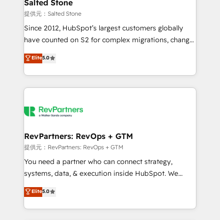
we turn complexity into clarity, human at global
Salted Stone
scale. 🏆 HubSpot’s CEO called us “the partner of the
提供元：Salted Stone
future.” Others agree it is proof of trust built through
Since 2012, HubSpot’s largest customers globally
measurable impact.
have counted on S2 for complex migrations, change
management, systems integration, and creative
Elite
5.0
solutions that deliver measurable impact and
transform brand experiences As one of the few full-
service creative agencies in the HubSpot
ecosystem, we blend strategy, technology, & award-
winning design to build scalable, globally
regionalized HubSpot websites, integrated
marketing campaigns, & RevOps frameworks that
RevPartners: RevOps + GTM
fuel long-term success We connect the entire
提供元：RevPartners: RevOps + GTM
customer lifecycle through seamless integrations,
You need a partner who can connect strategy,
ensure long-term adoption with change-
systems, data, & execution inside HubSpot. We
management programs, and align marketing, sales,
bridge the gap where most agencies fall short by
Elite
5.0
and service to drive sustainable growth With 6 key
combining GTM strategy with technical execution to
HubSpot accreditations and experience across
solve the right problem with the right solution. As the
hundreds of organizations in dozens of industries,