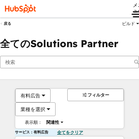
メ
ュ
ビルド
戻る
全てのSolutions Partner
フィルター
有料広告
業種を選択
表示順：
関連性
サービス：有料広告
全てをクリア