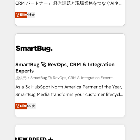
Move from any legacy CRM. Zero downtime, full data
CRM パートナー」 経営課題と現場業務をつなぐAIネイ
integrity. ➤ Implementation: Configure HubSpot to
ティブ・エージェンシーとして、HubSpot Eliteの実装
Elite
4.9
run your revenue process. Sales, marketing, and
力で顧客フロント業務を再設計します。 💡 100inc は何
service wired together. ➤ AI and Integrations: Layer
をする会社か？ HubSpotを共通基盤に、AIエージェン
Breeze AI, custom agents, and APIs to remove
トを組み込んだ顧客フロント業務（マーケティング・営
manual work. ➤ Ongoing Management: Monthly
業・CS）を組織全体で設計・実装する日本のAIネイテ
tune-ups, feature rollouts, adoption coaching. Buying
ィブ・エージェンシーです。事業部・グループ会社・部
HubSpot, switching to it, or reviving a stale portal?
門が分立する組織で、データと業務プロセスのサイロ化
We are built for the work.
を、CRMを軸とした全社共通基盤に再構築します。意
SmartBug 🚀 RevOps, CRM & Integration
Experts
思決定者・PMO・現場担当者に並走します。 1️⃣
HubSpot導入・活用支援 顧客データの一元化から、
提供元：SmartBug 🚀 RevOps, CRM & Integration Experts
GTMの見える化・自動化まで。全Hub統合運用、デー
As a 3x HubSpot North America Partner of the Year,
タ品質設計、グループ横断のCRM統合に対応します。
SmartBug Media transforms your customer lifecycle
2️⃣ AIエージェント組織構築 営業・マーケティング業務
into a revenue engine. Our unified ecosystem
Elite
5.0
の一部をAIが自律実行する組織への移行を設計・実装。
includes specialized divisions Globalia (AI &
Breeze・Claude等をHubSpotと連携させ、役割定義・
Software) and Point Success Media (Paid Media),
運用ルール・成果指標まで含めて設計します。 3️⃣ 全社
making this the official home for all three brands. 🔄
DX × AI推進のPMO伴走支援 複数部門をまたぐDX×AI変
Implementation & Integration - Seamless migrations
革を、構想から実装・定着までPMOとして主導。「設
and system integrations powered by Globalia’s