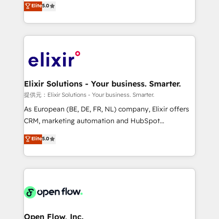
Elite
5.0
revenue automation 🏢 Real Estate: deal pipelines;
market B2B companies globally that want a strategic
portfolio and lifecycle management 🏭
approach to execute their goals through creative
Manufacturing: ERP integrations; operational
applications of our solutions; Technical HubSpot
alignment 🛡️ Compliance & Data Considerations:
Consulting, Content Marketing, Growth-Driven
HIPAA-aware; CASL-compliant; GDPR-ready
Design, Migrations + Integrations. Mole Street’s
implementations where required 💡 Why 500+
mission is empowering others to realize their
Clients Choose Us: Elite Partner; technical, fast, and
greatness, which is achieved through creating
Elixir Solutions - Your business. Smarter.
built to scale.
absolute clarity, derived from a well-defined
提供元：Elixir Solutions - Your business. Smarter.
strategy, executed well, and reported on with clear
As European (BE, DE, FR, NL) company, Elixir offers
results. The culture is driven by core values; Joy, Grit,
CRM, marketing automation and HubSpot
Accountability, Curiosity, Authenticity, Growth
integration products and services to mid-market
Elite
5.0
Mindedness, and Clarity. We are driven to win for the
and enterprise customers. We ensure that your sales,
collective good of the company and its clientele, and
service and marketing department operates in the
dedicated to breaking the mold from the agency of
most effective way, while at the same time
the past into the consultancy of the future. Great
leveraging your commercial data for a fully
things are happening.
integrated buyers journey. Elixir is located in
Brussels, Munich "München", Cologne "Köln", Paris
and Amsterdam. Elixir is a first mover and leader
Open Flow, Inc.