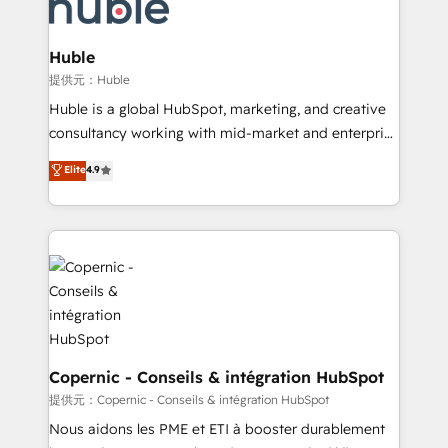
skills, processes, and internal team you need to
CRM Migrations using our in-house "HubScrub" Tool.
attract the right buyers, close deals faster, and grow
without outside dependencies. You’ll learn how to: •
Huble
Set up, audit, and organize your HubSpot portal •
提供元：Huble
Get your sales team fully using HubSpot • Track
Huble is a global HubSpot, marketing, and creative
pipeline and revenue across the entire buyer journey
consultancy working with mid-market and enterprise
• Build an in-house marketing team that drives
businesses. We go beyond implementation, shaping
Elite
4.9
growth • Create content and videos that attract
the strategy, processes, and teams that turn
buyers • Use AI to scale smarter Our coaching-led
HubSpot into a genuine growth engine. Named
approach works best for companies that are done
HubSpot's Global Partner of the Year in 2024,
with outsourcing and ready to build something that
consistently ranked among their top 5 partners
lasts. So if you're ready to become the most trusted
worldwide, and with over 15 years in the ecosystem,
voice in your market, let’s talk.
Huble has built a track record that speaks for itself.
One company, one operating model, delivering
across offices and consulting teams in the UK, USA,
Canada, Germany, France, Belgium, Singapore, and
Copernic - Conseils & intégration HubSpot
South Africa. Certified compliant with ISO/IEC
提供元：Copernic - Conseils & intégration HubSpot
27001:2022 and ISO 9001:2015 across all seven
Nous aidons les PME et ETI à booster durablement
international offices and 175+ employees.