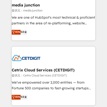
Mexico, USA, and Portugal—we've executed over a
media junction
hundred successful operations. Our approach,
提供元：media junction
rooted in RevOps principles, integrates analysis,
We are one of HubSpot's most technical & proficient
training, planning, and qualification. Leveraging
partners in the area of re-platforming, website
technology, data analytics, CRM optimization, and
design & development. We specialize in multi-hub
Elite
5.0
inbound marketing tactics, we focus on
implementations for mid-market & enterprise
understanding, nurturing, and converting leads.
companies. We are woman-owned, powered by
Partner with us to unlock your business's full
coffee, and we ❤️ dogs. We produce award-winning
potential and achieve sustained growth in today's
work for our clients. 🏆2023 Technical Expertise
competitive market.
Impact Award 🏆2022 Technical Expertise Impact
Award 🏆2022 Platform Migration Excellence Impact
Award 🏆2020 Elite Solutions Partner 🏆2019
Cetrix Cloud Services (CETDIGIT)
Integrations HubSpot Impact Award 🏆2019
提供元：Cetrix Cloud Services (CETDIGIT)
Marketing Enablement HubSpot Impact Award 🏆
We’ve empowered over 2,000 entities — from
2018 Website Design HubSpot Impact Award 🏆2017
Fortune 500 companies to fast-growing startups
Website Design HubSpot Impact Award 🏆2016
and nonprofits — to streamline operations, scale
Elite
5.0
Growth-Driven Design Agency of the Year 🏆2016
revenue, and unlock the full potential of HubSpot.
Sales Enablement HubSpot Impact Award 🏆2015
With deep technical and industry expertise, we fuse