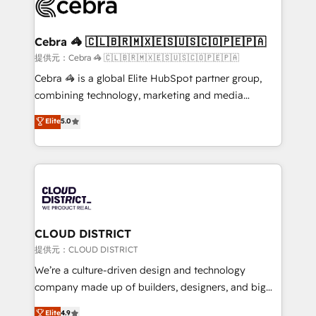
implementations, and 5,000+ pages ✨ CS: Clients
generating 7-digit MRR from inbound campaigns ✨
CS: 245% organic growth & +751% new visitors for a
Cebra 🦓 🇨🇱🇧🇷🇲🇽🇪🇸🇺🇸🇨🇴🇵🇪🇵🇦
full-funnel HubSpot project ✨ CS: 415% conversion
提供元：Cebra 🦓 🇨🇱🇧🇷🇲🇽🇪🇸🇺🇸🇨🇴🇵🇪🇵🇦
boost with a new HubSpot site Recognized leaders:
Cebra 🦓 is a global Elite HubSpot partner group,
🏆 HubSpot Platform Migration Impact Award 🏆
combining technology, marketing and media
Clutch HubSpot Global Leader 🏆 Finalist: HubSpot
expertise across Latin America and Southern
Elite
5.0
Inbound Campaign of the Year 🏆 Gold AVA Digital
Europe, with teams across 7 countries. Born in Chile,
Award for Best Website 🌟 Accreditations: CRM
we combine local insight with international reach to
Implementation, HubSpot Content Experience, CRM
help businesses grow through technology, creativity,
Data Migration & Custom Integration
AI and strategy. For over 12 years, we’ve delivered
500+ HubSpot implementations, building end-to-
end solutions that integrate CRM, AI automation,
inbound and loop marketing, content, and digital
CLOUD DISTRICT
creativity. Our multicultural team works in Spanish,
提供元：CLOUD DISTRICT
Portuguese, and English to design scalable strategies
We’re a culture-driven design and technology
that drive measurable growth. 🌎 Highlights: • 10+
company made up of builders, designers, and big
years as a HubSpot partner. • 2023 Impact Awards:
thinkers. We blend strategy, design, and
Elite
4.9
Platform Migration Excellence. • Top 3 Partner of the