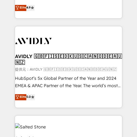
Strategy: Activate Breeze Agents, configure HubSpot
North America. Avec plus de 115 experts en
Elite
4.9
AI, & maximize AEO with tailored AI services. 🧩
marketing automation, Growth, Revops, CRM et
Integrations: Extend HubSpot with custom
webdesign. Markentive is both a consulting firm, a
integrations, hosting, & maintenance.
digital agency and an integrator. With over 115
experts in marketing automation, growth, revops,
CRM and webdesign (We focus on EMEA - USA
customers).
AVIDLY 🇬🇧🇫🇮🇸🇪🇩🇰🇺🇸🇨🇦🇳🇴🇩🇪🇦🇺
🇳🇿
提供元：AVIDLY 🇬🇧🇫🇮🇸🇪🇩🇰🇺🇸🇨🇦🇳🇴🇩🇪🇦🇺🇳🇿
HubSpot’s 5x Global Partner of the Year and 2024
EMEA & APAC Partner of the Year. The world’s most
experienced and fully accredited HubSpot Solutions
Elite
5.0
Partner. 🚀 With 2,750+ HubSpot projects delivered
and 370+ specialists across EMEA, APAC and NAM,
we de-risk complex CRM programmes and
accelerate ROI across every HubSpot Hub. 🧭 From
multi-region migrations to AI-powered automation,