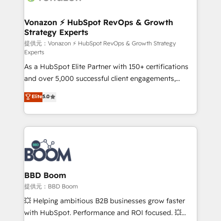
startups florissantes. Nos 3 grandes expertises sont :
➤ L’intégration de CRM et de méthodologie RevOps
Vonazon ⚡ HubSpot RevOps & Growth
Strategy Experts
pour aligner les équipes marketing, commerciales et
support client (data migration, synchronisation API,
提供元：Vonazon ⚡ HubSpot RevOps & Growth Strategy
Experts
audit et maintenance) ➤ La création de sites internet
As a HubSpot Elite Partner with 150+ certifications
de conversion qui transforment les visiteurs en
and over 5,000 successful client engagements,
opportunités d'affaires ➤ La mise en place de
Vonazon turns marketing complexity into
stratégies d'acquisition marketing (SEO, SEA,
Elite
5.0
measurable, scalable growth. From onboarding to
inbound, automatisation marketing, ABM, IA,
enterprise-grade campaigns, our in-house team
emailing) Informations clés : - 10 ans d'expérience -
builds scalable strategies that drive long-term
100+ intégrations CRM HubSpot réussies - 40
revenue. ⚙️ HubSpot Integration & Optimization •
experts conseil - 150 certifications HubSpot
Seamless CRM, CMS, and automation setup •
cumulées
Complex platform migrations and data cleanups •
Custom APIs and third-party integrations 📈 End-to-
BBD Boom
End Revenue Acceleration • Lifecycle marketing and
提供元：BBD Boom
pipeline growth programs • Sales enablement tools
💥 Helping ambitious B2B businesses grow faster
and CRM optimization • Retention strategies with
with HubSpot. Performance and ROI focused. 💥
customer journey mapping 🏅 Elite-Level HubSpot