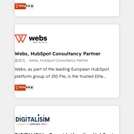
BBD Boom is the HubSpot partner that can help you
Elite
5.0
Execution • 750+ onboardings and 2,000+
to HubSpot Better. We work with your teams to
implementations • Deep expertise across marketing,
solve all your HubSpot challenges and improve user
sales, and service hubs • Built-in flexibility for
adoption, sales process and marketing results.
startups to global brands
Services 📚 Onboarding your team to HubSpot for
the first time 🔧 Designing and optimising your
HubSpot set-up for better results 🌐 Website design
and build using HubSpot 🔌 Integrating HubSpot
Webs, HubSpot Consultancy Partner
with other systems 🎓 Training your teams to be
提供元：Webs, HubSpot Consultancy Partner
HubSpot pros 📊 Lead generation services using
Webs, as part of the leading European HubSpot
HubSpot Why us? - SIX HubSpot Accreditations -
platform group of 150 Fte, is the trusted Elite
awarded by HubSpot after a rigorous process for
HubSpot CRM Partner offering you a roadmap on
Elite
4.8
CRM, Solutions Architecture, Onboarding , Data
maximizing EBITDA and achieving Commercial
Migration, Custom Integration & Platform
Excellence. With our targeted processes, we
Enablement -Onboarded over 500 businesses to
strengthen your digital transformation and minimize
HubSpot -Top 1% of partners worldwide -In-house
costs. As HubSpot's Advanced Accredited CRM
team of 25+ experts Contact us today to help you
Implementation partner, we provide expertise to
get more from your investment in HubSpot.
drive your business forward. Since 2015 we are fully
www.bbdboom.com
dedicated to HubSpot and with an experienced