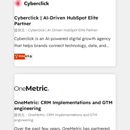
Cyberclick | AI-Driven HubSpot Elite
Partner
提供元：Cyberclick | AI-Driven HubSpot Elite Partner
Cyberclick is an AI-powered digital growth agency
that helps brands connect technology, data, and
creativity to achieve measurable results. Founded in
Elite
4.9
Barcelona and operating across Spain, LATAM, and
the UK, we support global companies in building
smarter marketing, sales, and customer success
strategies. As the only HubSpot Elite Partner in
Iberia (Spain & Portugal), we combine human insight
with intelligent automation to drive sustainable
growth. Our multidisciplinary team designs solutions
OneMetric: CRM Implementations and GTM
engineering
that simplify complexity, boost performance, and
turn innovation into real impact. 🌍 Highlights •
提供元：OneMetric: CRM Implementations and GTM
engineering
HubSpot Partner since 2012 • 2022 EMEA Impact
Over the past few years, OneMetric has partnered
Award: Best Integration • 150+ successful HubSpot