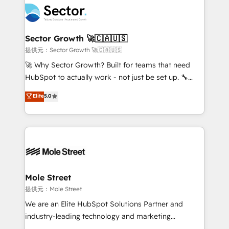
empresas em 13 países utilizam a Nexforce. Somos
businesses. Our teams are based in North America
a maior parceira da HubSpot na América Latina e
and APAC. We are HubSpot's top-ranked Advanced
líder no ranking global de sucesso do cliente da
Implementation Certified Partner and we contribute
Sector Growth 🚀🇨🇦🇺🇸
HubSpot.
to their advisory council. We strive to do 'good work
提供元：Sector Growth 🚀🇨🇦🇺🇸
with good people' and have worked with incredible
🚀 Why Sector Growth? Built for teams that need
brands. You can see some of them on our website,
HubSpot to actually work - not just be set up. 🔧
along with plenty of case studies.
HubSpot Experts: Onboarding, migrations,
Elite
5.0
automation, and training built for adoption. ⚡ Highly
Technical Execution: ERP, EMR and Custom
Integrations; complex builds delivered in weeks, not
months. 🤖 AI Consulting & Agents: AI-powered
workflows; automation agents; process optimization
inside HubSpot. 🏆 Industry Experience: 🏥
Healthcare: HIPAA implementations; secure data
Mole Street
workflows 💼 Financial Services: compliant
提供元：Mole Street
workflows; audit-ready reporting ⚖️ Legal: client
We are an Elite HubSpot Solutions Partner and
intake; pipeline and document workflows 🛒 E-
industry-leading technology and marketing
Commerce: Shopify, WooCommerce; lifecycle and
consultancy. Our focus is on enterprise and mid-