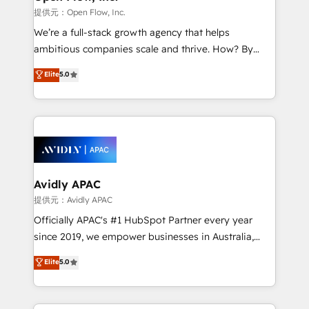
when it comes to HubSpot sales and service
提供元：Open Flow, Inc.
implementations, highly renowned for our business
We’re a full-stack growth agency that helps
acumen, process (re-)design experience and a
ambitious companies scale and thrive. How? By
massive amount of success stories in this area. We
upgrading and streamlining every single revenue-
Elite
5.0
integrate HubSpot with complex solutions like SAP,
generating aspect of your business. We’re proud
MicroSoft, custom solutions,... Our company also has
HubSpot Elite Solutions Partners and devout CRM
strong experience with HubSpot CRM extension,
nerds who can harness HubSpot’s custom digital
mobile apps for Field Service Management and
tools to improve each touchpoint of your customer
Retail execution, CPQ, customer portals and
experience. Working hand-in-hand with your team,
HubSpot CMS developments. And we're champions
we’ll assemble a RevOps machine that drives more
when it comes to complex data migrations.
traffic, generates better leads and crushes your
Avidly APAC
revenue goals. We've worked with thousands of
提供元：Avidly APAC
HubSpot customers and we'd love to work with you
Officially APAC's #1 HubSpot Partner every year
too! Clients come to us for: Advanced CRM solutions
since 2019, we empower businesses in Australia,
System Integrations both Custom and Native to
New Zealand, and globally to realise their full
Elite
5.0
HubSpot Data System Migrations between systems
potential through enterprise HubSpot CRM
to HubSpot New lead generation strategies Time-
implementation. And we deliver best practice across
saving automations Fresh growth campaigns Robust
the whole HubSpot platform, covering marketing,