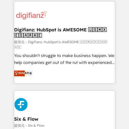
operations that are causing inefficiencies, improve
decisions with data - Find a new voice and reach
customer experiences, integrate systems, and
more people - Get the most out of your HubSpot
supercharge revenue operations Key services: • CRM
investment
Implementation • Systems Integration • Digital
Transformation / Web Development • RevOps &
Digifianz: HubSpot is AWESOME 🇺🇸🇲🇽
🇪🇸🇦🇷🇦🇪
Sales Consulting • Marketing Automation What
makes us different? 🚀 Top 0.5% of global HubSpot
提供元：Digifianz: HubSpot is AWESOME 🇺🇸🇲🇽🇪🇸🇦🇷
🇦🇪
agencies ⚙️ The strongest technical ability and
You shouldn't struggle to make business happen. We
integration capabilities 💼 Consultative, long-term
help companies get out of the rut with experienced,
partners who will embed ourselves into your
process-oriented teams implementing HubSpot
business, processes and systems 🏢 We specialise in
Elite
4.9
Marketing, Sales, Service, CMS and Operations Hub,
working with mid-market and enterprise
so selling and actually engaging with your customers
organisations, global organisations and those with
feels easy and pain-free. We are a top ranked
complex use cases 🏆 CRM Implementation,
HubSpot Elite Partner, winner of Rookie of the Year
Platform Enablement, Custom Integration and
and Customer First Awards, 4.9/5 rating in HubSpot
Onboarding Accredited 🔐 ISO27001 & ISO9001
Reviews and 4.9/5 rating in Clutch Reviews. Digifianz
Certified
helps the following industries: logistics & 3PL, home
Six & Flow
improvement & construction, branding and
提供元：Six & Flow