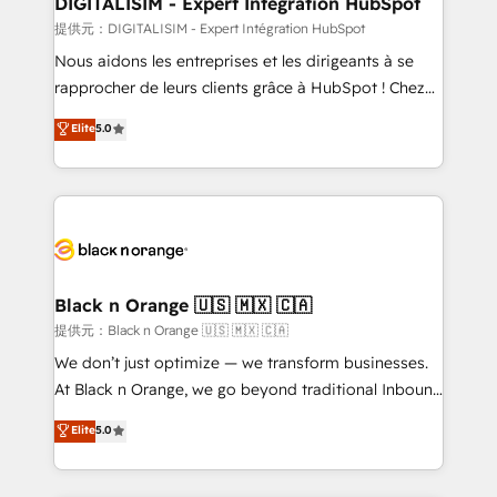
DIGITALISIM - Expert Intégration HubSpot
team (50+), we work with reputable companies in
提供元：DIGITALISIM - Expert Intégration HubSpot
B2B sectors such as manufacturing, SaaS and
Nous aidons les entreprises et les dirigeants à se
business services. We prepare a customized
rapprocher de leurs clients grâce à HubSpot ! Chez
business case that demonstrates the value and
DIGITALISIM, nous avons l'intime conviction que la
Elite
5.0
impact of your digital transformation, including a
réussite des entreprises passe par l’innovation web,
detailed financial rationale with a focus on ROI and
le marketing digital, et la relation client ! C'est
TCO. As a trusted extension of your team, we
pourquoi, nos experts sont à la fois capables de
believe in the power of partnership. Together, we
gérer votre projet de création de site internet, votre
embark on a transformational journey that sets your
référencement, votre stratégie digitale et le pilotage
business up for long-term success. Unlock your
et l'intégration d'HubSpot ! Les grandes phases d'un
business. If not now, when?
projet HubSpot avec DIGITALISIM : 🧽 Nettoyage,
Black n Orange 🇺🇸 🇲🇽 🇨🇦
migration et intégration des bases de données. 🚀
提供元：Black n Orange 🇺🇸 🇲🇽 🇨🇦
Développement des interfaces avec vos logiciels
We don’t just optimize — we transform businesses.
métiers ⚙️ Configuration de la plateforme HubSpot
At Black n Orange, we go beyond traditional Inbound
📈 Configuration de rapports et tableaux de bord 🤝
Marketing with our exclusive methodologies:
Elite
5.0
Book Process & Guidelines utilisateurs 🎓
BOOMS and BOOST. Together, they form a powerful
Formations des utilisateurs
combination that has driven success for over 800
businesses worldwide. As Elite HubSpot Partners, we