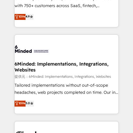
with 750+ customers across SaaS, fintech,
projects • Clients in 30+ industries • Proprietary
healthcare, real estate, and other industries. With
technology for integrations • Multilingual team:
Elite
4.9
150+ HubSpot-certified experts, we deliver scalable
English, Spanish, Portuguese & Italian 👉 Grow
solutions to complex GTM and RevOps challenges.
smarter with AI and HubSpot.
Our Expertise 🔹 Onboarding & Implementation:
Accredited HubSpot Partner, ensuring smooth setup
tailored to your GTM motion. 🔹 Migrations:
Accredited HubSpot Partner, ensuring migration
from other CRMs to HubSpot without data loss or
6Minded: Implementations, Integrations,
Websites
downtime. 🔹 RevOps Strategy: Align teams,
processes, and data to drive revenue efficiency. 🔹
提供元：6Minded: Implementations, Integrations, Websites
Integrations: Connect HubSpot with your tech stack
Tailored implementations without out-of-scope
for better adoption. 🔹 Custom Solutions: Build
headaches, web projects completed on time. Our in-
tailored apps, workflows, and configurations. We are
house team of certified CRM architects, experts,
Elite
5.0
SOC 2 Type II and ISO 27001 certified, reinforcing
developers, designers, and marketers handles all
our commitment to data security and compliance. At
aspects of your HubSpot. ✨ 400+ global clients ✨
OneMetric, we help revenue teams focus on the
100+ seamless migrations from 15+ different CRMs
OneMetric that matters most: revenue.
✨ 100,000+ hours in HubSpot projects, 75+ full Hub