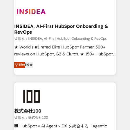
INSIDEA, AI-First HubSpot Onboarding &
RevOps
提供元：INSIDEA, AI-First HubSpot Onboarding & RevOps
★ World's #1 rated Elite HubSpot Partner, 500+
reviews on HubSpot, G2 & Clutch. ★ 150+ HubSpot
Certified Experts & Trainers across the team ★
Elite
5.0
1,500+ implementations across five continents ★ AI-
First, RevOps-led, Onboarding obsessed ★
Company of the Year 2024/25 INSIDEA helps
growing companies turn HubSpot into a revenue
engine. We onboard your team, migrate your data,
and build AI-powered workflows that drive adoption
from week one, in your time zone. What we do ➤
株式会社100
Onboarding: Live in weeks, with workflows built
提供元：株式会社100
around your business, not a template. ➤ Migration:
🏢 HubSpot × AI Agent × DX を統合する「Agentic