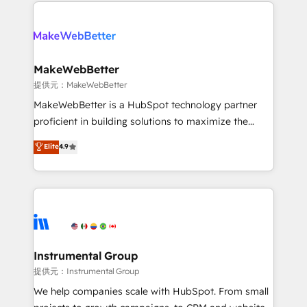
only firm in the world to hold Elite Partner
there’s a good chance one of our globally integrated
Accreditations with both HubSpot and Clay, our
teams has worked with clients just like you Let’s
clients gain a unique advantage in CRM architecture,
explore whether S2 is the partner you’ve been
pipeline generation, data intelligence, and go-to-
looking for...and get your next big initiative moving!
market execution. Why B2B Businesses Choose RP: -
MakeWebBetter
Secure: Soc2 compliant 🛡️ - Pricing: Implementations
提供元：MakeWebBetter
starting at $1,5k 💵 - Speed: Launch in 14 days ⚡ -
MakeWebBetter is a HubSpot technology partner
Global: 75+ RPers across five continents 🌐 - Scale:
proficient in building solutions to maximize the
Largest organically grown & fastest tiering Elite
operational efficiency of HubSpot. The fastest-
Elite
4.9
HubSpot Partner 🪴 - Sales Hub: More
growing tech-enabler & facilitator, MakeWebBetter,
implementations than any other Partner 💻 -
hands you the blend of HubSpot expertise &
Migrations: We convert Salesforce addicts to
eminent solutions & integrations. Trust us to
HubSpot evangelists 🧡 Don't hire a marketing
streamline your HubSpot experience. 🚀HubSpot
agency for an Ops problem. Don't hire a technical
Elite Partners with 10+ years of HubSpot experience
agency for a growth problem. Hire a partner built to
🤝HubSpot Premier Integration partner 🤝Google
solve both.
Premier Partner 2023 🌟5 HubSpot Accreditations 🌟
Instrumental Group
Won HubSpot Theme Challenge 2021 🌟INBOUND’19
提供元：Instrumental Group
HubSpot Rising Star Why us? Harnessing the full
We help companies scale with HubSpot. From small
potential of the powerful HubSpot CRM. ✔️A team of