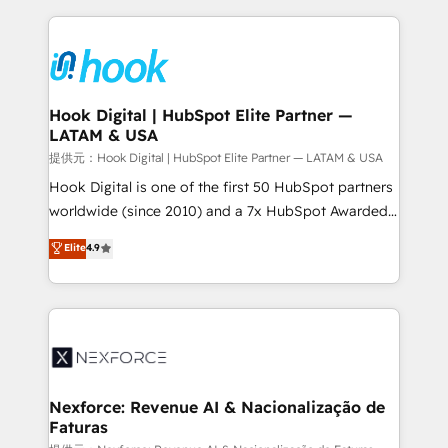
Who We Serve Revenue teams, marketing leaders,
Technical Solutions: - HubSpot Technical Consulting -
and sales ops at mid-market companies ready to
HubSpot CRM Implementation - HubSpot
move beyond spreadsheets into unified systems
Onboarding - Data Migration & Integrations -
that drive real business results.
Technical Audit & Optimization Strategic Solutions: -
Revenue Operations - Inbound Marketing -
Hook Digital | HubSpot Elite Partner —
LATAM & USA
Outbound Marketing - HubSpot CMS Website
Design & Development We empower our clients to
提供元：Hook Digital | HubSpot Elite Partner — LATAM & USA
reach their full potential by providing transparent,
Hook Digital is one of the first 50 HubSpot partners
relationship-driven support. With over 300 HubSpot
worldwide (since 2010) and a 7x HubSpot Awarded
certifications and accreditations, we deliver both the
Elite Partner. With 500+ projects across the U.S.,
Elite
4.9
technical know-how and strategic guidance you
Brazil, and LATAM, we combine global expertise with
need to succeed.
regional experience. Today, we are Brazil’s largest
HubSpot Elite Partner—trusted by companies across
the Americas to scale smarter. ⚙️ CRM
Implementation & Migration Onboarding across all
Hubs, plus migrations from Salesforce, Pipedrive, RD
Station, Freshdesk, Intercom, and more. Custom
Nexforce: Revenue AI & Nacionalização de
Faturas
objects, automations, and integrations built for