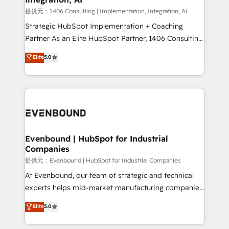
Group, a group of specialized and complementary
提供元：1406 Consulting | Implementation, Integration, AI
companies that divide their offer into 4
Strategic HubSpot Implementation + Coaching
Competence Centers: Smart Manufacturing,
Partner As an Elite HubSpot Partner, 1406 Consulting
Customer First, Enabling Technologies & Security.
helps mid-market revenue teams transform how
Elite
5.0
The synergies generated by these integrations,
they sell, market, and serve. We don't just build your
together with the combination of talents, skills,
HubSpot—we teach your team to own it, then stay
solutions and services, have allowed the group to
to help you keep winning. What We Do ⚙️ CRM
build an unrivaled offering portfolio on the market
Implementations across Marketing, Sales, Service,
to accompany companies on their digital
Data & Content 📈 Sales & Marketing Alignment +
transformation journey.
Revenue Team Enablement 🤖 Breeze AI & Custom
Agent Creation 🔄 Custom Integrations & Data
Evenbound | HubSpot for Industrial
Companies
Migration Why 1406 We become part of your team.
Your team learns while we build. We fix what others
提供元：Evenbound | HubSpot for Industrial Companies
broke. Built for mid-market reality—practical
At Evenbound, our team of strategic and technical
solutions that work with your actual headcount and
experts helps mid-market manufacturing companies
constraints. By the Numbers 🏆 Top 1% of all
achieve real growth. We specialize in delivering
Elite
5.0
HubSpot partners 🔄 Top 5% globally in client
tailored solutions that drive results by leveraging
retention 📅 8+ years of consistent results since 2017
HubSpot’s platform and data to fuel success.