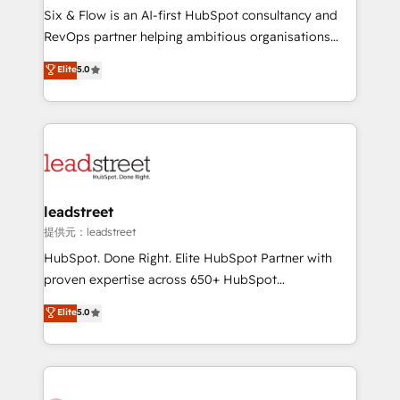
commercialization, real estate, health, education,
Six & Flow is an AI-first HubSpot consultancy and
SaaS, Software Dev & IT and consulting, make the
RevOps partner helping ambitious organisations
most out of their HubSpot experience operating in
grow with clarity, confidence, and intelligence.
Elite
5.0
the United States, EU, UAE, Mexico and Latin
Operating across the UK, Netherlands, Ireland, and
America. From casual user to super fan: make
Canada, we’ve delivered thousands of successful
HubSpot an experience you LOVE!
HubSpot projects for mid-market and enterprise
clients worldwide, with over 10 years experience. We
combine HubSpot, data, and AI to design connected
go-to-market systems that align people, process,
and technology for predictable, scalable revenue
leadstreet
growth. Our expertise spans RevOps, CRM and data
提供元：leadstreet
architecture, AI enablement, and strategic marketing,
HubSpot. Done Right. Elite HubSpot Partner with
delivered through our proprietary FLAIR framework
proven expertise across 650+ HubSpot
for responsible AI adoption. As a HubSpot Elite
implementations. With 12+ years of HubSpot
Elite
5.0
Partner and ISO 27001:2022 certified consultancy,
experience, we help you use the HubSpot platform
we blend strategy, creativity, and technology to help
to its fullest capacity, improve your current HubSpot
organisations scale smarter and grow stronger.
website, or build your new one.