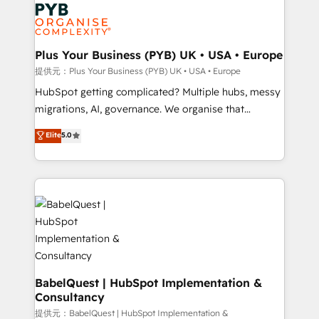
and growth-led companies across technology,
powerful growth engine. Built to convert, scale, and
professional services, financial services and
drive results.
industrial sectors. Offices in Johannesburg, Cape
Town, Dubai & London. 500+ HubSpot CRM
Plus Your Business (PYB) UK • USA • Europe
implementations delivered. AI visibility coverage
提供元：Plus Your Business (PYB) UK • USA • Europe
across ChatGPT, Claude, Perplexity, Gemini and
HubSpot getting complicated? Multiple hubs, messy
Google AI Overviews. HubSpot Impact Award -
migrations, AI, governance. We organise that
Customer First HubSpot Impact Award - Integrations
complexity, so your team can put HubSpot to work...
Elite
5.0
Innovation HubSpot Impact Award - Platform
Welcome to our Profile! We help with: • CRM
Migration Excellence HubSpot Impact Award -
implementation, reports, workflows, and team
Platform Excellence 40+ full-time HubSpot
training • CRM migration from Salesforce, Pipedrive,
professionals. 100s of certifications and
Dynamics and others • Technical projects including
accreditations with HubSpot.
custom API integrations with ERP (and other
systems) • AI governance for HubSpot-centred
operations A little about us: • Boutique 'Elite' team of
12 • 150+ clients across Sales Hub, Marketing Hub,
Service Hub, Data Hub and CMS • ISO/IEC
BabelQuest | HubSpot Implementation &
Consultancy
27001:2022, ISO 9001:2015, and ISO 42001:2023
certified - the AI management standard • GuardHub:
提供元：BabelQuest | HubSpot Implementation &