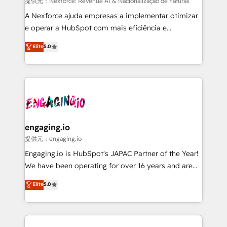
growth. 🚀 AI-Driven GTM Orchestration Unify
提供元：Nexforce: Revenue AI & Nacionalização de Faturas
HubSpot with LinkedIn, WhatsApp, email, paid
A Nexforce ajuda empresas a implementar otimizar
media, and AI voice to drive pipeline. 🤖 AI Custom
e operar a HubSpot com mais eficiência e
Agent Development Deploy AI agents for
previsibilidade de receita. Combinamos Revenue
Elite
5.0
prospecting, follow-ups, service triage, and
Operations (RevOps) e Inteligência Artificial para
knowledge retrieval—built in HubSpot. ⚡ Fast-Track
estruturar processos integrar sistemas organizar
& Growth-Track Services Fast-Track: Rapid HubSpot
dados e automatizar operações. O objetivo é
onboarding in weeks Growth-Track: Unlock
transformar a HubSpot em um verdadeiro sistema
advanced optimization & adoption 📍 São Paulo, BR
operacional de receita conectando equipes
• Des Moines, IA • New York, NY
tecnologia e dados em uma operação integrada.
Também somos distribuidores oficiais da HubSpot
engaging.io
e de mais de 150 softwares globais permitindo
提供元：engaging.io
contratar e pagar a HubSpot em reais com nota
Engaging.io is HubSpot's JAPAC Partner of the Year!
fiscal no Brasil e gerar economia de até 50% na
We have been operating for over 16 years and are
contratação de softwares internacionais.
one of HubSpot's most experienced and technically
Elite
5.0
Oferecemos ainda agentes de IA especializados em
capable Agency Partners globally. We specialise in
HubSpot que automatizam tarefas executam rotinas
complex CRM migrations, implementations,
no CRM e mantêm os dados organizados, como um
integrations, custom CMS portal development,
especialista operando a plataforma 24/7. Hoje 300+
design & UX for mid to large to multi national