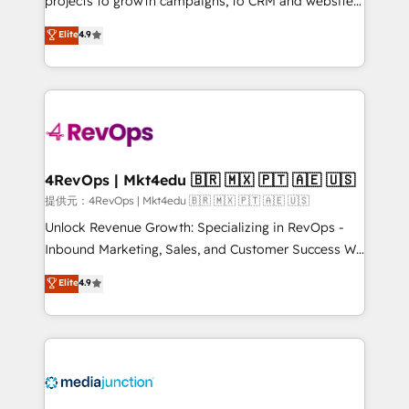
projects to growth campaigns, to CRM and websites.
HubSpot experts backed by over 10+ years of
Hire an agency that's experienced in every inch of
Elite
4.9
HubSpot experience ✔️Flexible pricing models —
HubSpot and willing to work hand-in-hand with your
Hourly-fee (assigned one Dedicated HubSpot
team to simplify the complex and build a better
Admin); Monthly-fee (HubSpot Admin + Project
experience for your team and customers.
Manager); and Fixed Project Cost (as per
requirement). ✔️Helped over 25,000+ customers so
far with our HubSpot solutions. ✔️Bespoke apps &
on-demand bundle services. Connect with us today!
4RevOps | Mkt4edu 🇧🇷 🇲🇽 🇵🇹 🇦🇪 🇺🇸
提供元：4RevOps | Mkt4edu 🇧🇷 🇲🇽 🇵🇹 🇦🇪 🇺🇸
Unlock Revenue Growth: Specializing in RevOps -
Inbound Marketing, Sales, and Customer Success We
specialize in driving revenue growth for companies
Elite
4.9
across industries through tailored marketing, sales,
and customer success strategies, utilizing RevOps
methodologies. As Latin America's largest HubSpot
partner and a global leader in education market, we
offer unparalleled insights. Operating in five
countries—Brazil, UAE (Abu Dhabi/Dubai/Sharjah),