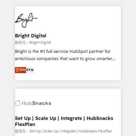
Growth-Driven Design Agency of the Year 🏆2015
automation, integration, and AI innovation to deliver
Became the 5th Agency to reach Diamond 🏆2014
lasting impact. We specialize in: • Turnkey and end-
HubSpot COS Performance Award 🏆2014 HubSpot
to-end HubSpot implementations • Onboarding for
COS Design Award 🏆2013 HubSpot Marketplace
Sales, Service, Marketing & Content Hubs • AI voice
Provider of the Year 🏆2011 Became a HubSpot
and chat agents, predictive automation, and smart
Bright Digital
Partner 📆Founded in 1997
workflows • Salesforce + HubSpot integration •
提供元：Bright Digital
RevOps and AI-driven sales enablement • Website
Bright is the #1 full-service HubSpot partner for
design and CMS development • ERP integration: SAP,
ambitious companies that want to grow smarter.
NetSuite, Microsoft Dynamics, … • Data cleansing
From HubSpot onboarding, to training, from
Elite
4.9
and CRM migration from any platform •
developing a new website to lead generation and
Client/member portals built on HubSpot • Custom
digital marketing; we do it all (and with great
and complex integrations: SAM.gov, GovWin,
results)! In short, our services include: - HubSpot
QuickBooks, PandaDoc, ClickUp, Shopify, Mapsly,
consultancy: onboarding, training, data migration -
WooCommerce, BuilderTrend, and more Experience
HubSpot development: websites, custom modules,
the difference — reach out to see how AI + HubSpot
integrations - Marketing & sales solutions: digital
can transform your business.
marketing, advertising, campaigns, content and
Set Up | Scale Up | Integrate | HubSnacks
FlexPlan
design We connect people, data and technology to
improve customer experiences. With our bright
提供元：Set Up | Scale Up | Integrate | HubSnacks FlexPlan