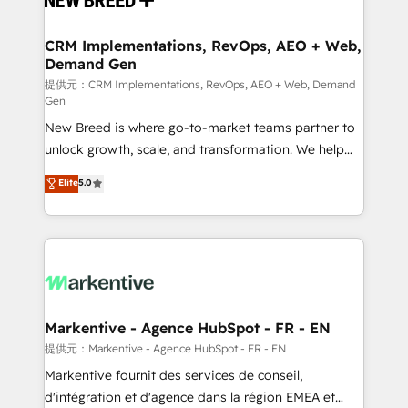
定の代行ではなく、設計の責任」を引き受け、部門横断
technical development team. - 19 HubSpot-certified
の統合・浸透・変革管理を実行します。 ▸ CMS戦略設
trainers to drive platform adoption. 📈 Revenue
CRM Implementations, RevOps, AEO + Web,
計・構築：リード獲得・CVR・SEOを前提にした情報設
Demand Gen
Generation - Full-funnel marketing and high-
計・導線設計・テンプレート設計をContent Hubで一体
performance advertising via Point Success Media. -
提供元：CRM Implementations, RevOps, AEO + Web, Demand
Gen
提供。 ▸ 既存CRM・MAからの移行支援：Salesforce・
Expert deployment of Breeze AI and custom agents
Marketo・Pardot等からの移行、カスタム設計、履歴
New Breed is where go-to-market teams partner to
to automate growth. 🏆 Elite Excellence - 8 platform
データ移行と活用設計まで。 ▸ AEO対応：ChatGPT・
unlock growth, scale, and transformation. We help
accreditations and deep HIPAA-compliance
Perplexity等のAI検索からの流入・引用を前提にコンテ
companies activate HubSpot’s AI-powered
expertise. - A team of 250+ experts dedicated to
Elite
5.0
ンツとサイト構造を最適化。 🏆 なぜ100incを選ぶの
customer platform and operationalize HubSpot’s
your resilient growth.
か？ ✓ HubSpot Eliteパートナー認定 ✓ HubSpotアワ
Loop Marketing framework through expert-led
ード受賞・HUGリーダー ✓ ISO27001:2022 /
services, smart agents, and purpose-built apps,
ISO9001:2015 取得 ✓ 400社以上の導入実績 ✓
tailored to your business. Together, we unlock
HubSpot大百科 出版 CRM・AI活用に関するご相談、現
results, fast. ⚙️CRM & RevOps: Align all Hubs to your
状整理の壁打ちなど、構想段階からお気軽にお問い合わ
buyer journey for clean data, scalability, & reporting.
せください。
🎯Demand Gen & ABM: Drive pipeline with inbound,
Markentive - Agence HubSpot - FR - EN
ABM, AEO, SEO, & paid media. 👩‍💻Web Design:
提供元：Markentive - Agence HubSpot - FR - EN
Build high-performing websites with UX, messaging,
Markentive fournit des services de conseil,
& conversion strategy that drive results. 🤖AI
d'intégration et d'agence dans la région EMEA et