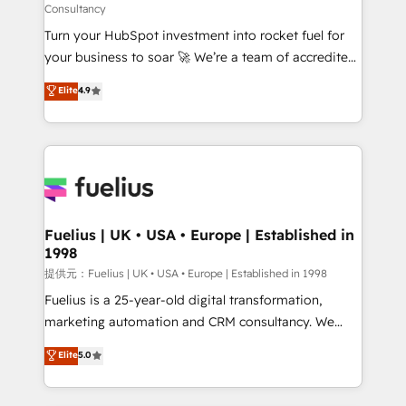
Consultancy
our AI governance framework, built on ISO 42001
Turn your HubSpot investment into rocket fuel for
Ready for the next step? Click the 👈 '𝗖𝗼𝗻𝘁𝗮𝗰𝘁
your business to soar 🚀 We’re a team of accredited
𝗯𝘂𝘀𝗶𝗻𝗲𝘀𝘀' button to get in touch (𝘸𝘦'𝘳𝘦 𝘴𝘶𝘱𝘦𝘳
HubSpot experts ready to help you. We can
𝘳𝘦𝘴𝘱𝘰𝘯𝘴𝘪𝘷𝘦)
Elite
4.9
implement the platform into complex business
environments, optimise what you've got and make
sure you can actually use it, build your website in
HubSpot or create an inbound marketing strategy
for you and execute it on HubSpot. We are on the
G-Cloud 14 CCS (Crown Commercial Service)
framework, meaning we've been accredited by
Fuelius | UK • USA • Europe | Established in
1998
HubSpot and vetted by the CCS, which means we
can support public sector companies as well the
提供元：Fuelius | UK • USA • Europe | Established in 1998
other ones listed in our profile. Our services: -
Fuelius is a 25-year-old digital transformation,
HubSpot implementation - HubSpot CMS website
marketing automation and CRM consultancy. We
build We can do lots of things. But everything we do
enable mid-market and enterprise clients to
Elite
5.0
is there for you to: - Grow revenue, and run your
maximise their return from digital and fuel their
business more efficiently - Build stronger
growth. We modernise platforms, streamline
relationships with customers - Make better