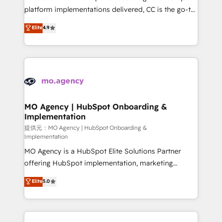
you like support in deploying your inbound
platform implementations delivered, CC is the go-to
marketing strategy? We'll provide support tailored
Elite Solutions Partner for businesses ready to
Elite
4.9
to your needs and sales objectives. With 125+
migrate, replatform, and scale smarter. We specialize
certifications, we are part of the most certified
in high-impact CRM and CMS migrations and
Canadian agencies, and we both hold Onboarding
onboarding from platforms like Salesforce, NetSuite,
Accreditations. Based in Canada (coast to coast), our
Zoho, Pardot, Marketo, Microsoft Dynamics, Wix,
services are offered in both English & French.
WordPress and legacy CRMs, turning fragmented
systems into unified, growth-ready HubSpot
architectures that accelerate revenue operations and
MO Agency | HubSpot Onboarding &
Implementation
performance. - Multi-object CRM migration, cleanup,
and implementation. - Pre-built and custom
提供元：MO Agency | HubSpot Onboarding &
Implementation
integrations across your full tech stack. - Custom
MO Agency is a HubSpot Elite Solutions Partner
object setup, CMS builds, and full-funnel automation.
offering HubSpot implementation, marketing
- Dashboards, lifecycle campaigns, and lead
automation, CRM and RevOps consulting, B2B SEO,
nurturing sequences. - Cross-hub setup across
Elite
5.0
paid media, content marketing, AEO and GEO (AI
Marketing, Sales, Operations, and Service Hubs. -
search optimisation), and HubSpot Content Hub and
Ongoing optimization, managed support, and
WordPress development. We work with enterprise
scalable retainers. Let’s make HubSpot your most