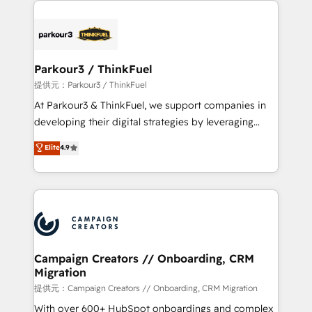
specialize in crafting high-performance growth
strategies that integrate data-driven marketing,
automation, and revenue intelligence to help
companies scale faster and smarter. 🔹 BOOMS:
Parkour3 / ThinkFuel
Demand generation for all your buyers With BOOMS,
提供元：Parkour3 / ThinkFuel
you invest in 100% of your buyers, accelerating your
At Parkour3 & ThinkFuel, we support companies in
growth and positioning yourself as an undisputed
developing their digital strategies by leveraging
leader. 🔹 BOOST: Optimize your digital
technologies and automating their marketing and
Elite
4.9
transformation process A methodology designed to
sales processes to generate growth. Our offer spans
implement HubSpot effectively and optimize your
from Strategy to Operations. We specialize in CRM
digital processes. 🔹 Trusted by Industry Leaders
onboarding and implementation, web design, sales
With an average rating of 4.9/5 and a proven track
& marketing automation, and digital marketing. With
record of business transformation, our growth-first
extensive experience working with tech companies
approach has helped brands dominate their
and manufacturers since 2002, we are committed to
markets.
empowering our clients and developing their
Campaign Creators // Onboarding, CRM
Migration
autonomy. Get to grips with HubSpot through
guided implementation and seamless integration of
提供元：Campaign Creators // Onboarding, CRM Migration
the CRM platform into your digital ecosystem. Would
With over 600+ HubSpot onboardings and complex