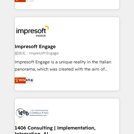
development—always fueled by curiosity—to turn
Year LATAM 2022, 2023, 2024, 2025. • Partner of the
ideas, opportunities, and challenges into meaningful
Year 2024. • Organizer of Aliados.ai (AI, marketing &
experiences. To us, technology is more than just
tech global congress). 👉 Ready to scale your
code; it’s about creating things that are useful, cool,
business with HubSpot? Let Cebra’s experts help
and—most importantly—simple. That’s why we lean
you grow faster, smarter, and with impact.
into bold ideas and shape them into thoughtful
products and strategies that actually make a
Impresoft Engage
difference.
提供元：Impresoft Engage
Impresoft Engage is a unique reality in the Italian
panorama, which was created with the aim of
putting Customer Experience at the center by
Elite
4.9
creating digital environments capable of integrating
people, processes and data. We offer the best
digital solutions on the market, ranging from CRM
processes and technologies to digital strategy, from
marketing automation to online and offline sales
processes through Customer Service Management,
allowing companies to optimize processes and meet
1406 Consulting | Implementation,
Integration, AI
the needs of the customer. We are part of Impresoft