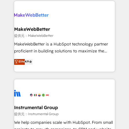
only firm in the world to hold Elite Partner
there’s a good chance one of our globally integrated
Accreditations with both HubSpot and Clay, our
teams has worked with clients just like you Let’s
clients gain a unique advantage in CRM architecture,
explore whether S2 is the partner you’ve been
pipeline generation, data intelligence, and go-to-
looking for...and get your next big initiative moving!
market execution. Why B2B Businesses Choose RP: -
MakeWebBetter
Secure: Soc2 compliant 🛡️ - Pricing: Implementations
提供元：MakeWebBetter
starting at $1,5k 💵 - Speed: Launch in 14 days ⚡ -
MakeWebBetter is a HubSpot technology partner
Global: 75+ RPers across five continents 🌐 - Scale:
proficient in building solutions to maximize the
Largest organically grown & fastest tiering Elite
operational efficiency of HubSpot. The fastest-
Elite
4.9
HubSpot Partner 🪴 - Sales Hub: More
growing tech-enabler & facilitator, MakeWebBetter,
implementations than any other Partner 💻 -
hands you the blend of HubSpot expertise &
Migrations: We convert Salesforce addicts to
eminent solutions & integrations. Trust us to
HubSpot evangelists 🧡 Don't hire a marketing
streamline your HubSpot experience. 🚀HubSpot
agency for an Ops problem. Don't hire a technical
Elite Partners with 10+ years of HubSpot experience
agency for a growth problem. Hire a partner built to
🤝HubSpot Premier Integration partner 🤝Google
solve both.
Premier Partner 2023 🌟5 HubSpot Accreditations 🌟
Instrumental Group
Won HubSpot Theme Challenge 2021 🌟INBOUND’19
提供元：Instrumental Group
HubSpot Rising Star Why us? Harnessing the full
We help companies scale with HubSpot. From small
potential of the powerful HubSpot CRM. ✔️A team of