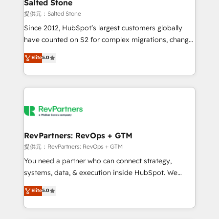
we turn complexity into clarity, human at global
Salted Stone
scale. 🏆 HubSpot’s CEO called us “the partner of the
提供元：Salted Stone
future.” Others agree it is proof of trust built through
Since 2012, HubSpot’s largest customers globally
measurable impact.
have counted on S2 for complex migrations, change
management, systems integration, and creative
Elite
5.0
solutions that deliver measurable impact and
transform brand experiences As one of the few full-
service creative agencies in the HubSpot
ecosystem, we blend strategy, technology, & award-
winning design to build scalable, globally
regionalized HubSpot websites, integrated
marketing campaigns, & RevOps frameworks that
RevPartners: RevOps + GTM
fuel long-term success We connect the entire
提供元：RevPartners: RevOps + GTM
customer lifecycle through seamless integrations,
You need a partner who can connect strategy,
ensure long-term adoption with change-
systems, data, & execution inside HubSpot. We
management programs, and align marketing, sales,
bridge the gap where most agencies fall short by
Elite
5.0
and service to drive sustainable growth With 6 key
combining GTM strategy with technical execution to
HubSpot accreditations and experience across
solve the right problem with the right solution. As the
hundreds of organizations in dozens of industries,