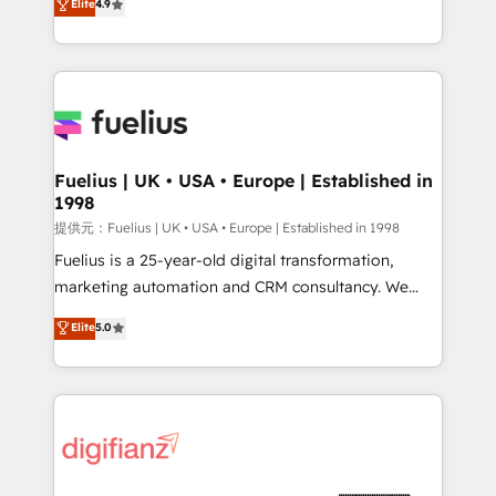
Elite
4.9
implement the platform into complex business
𝗯𝘂𝘀𝗶𝗻𝗲𝘀𝘀' button to get in touch (𝘸𝘦'𝘳𝘦 𝘴𝘶𝘱𝘦𝘳
environments, optimise what you've got and make
𝘳𝘦𝘴𝘱𝘰𝘯𝘴𝘪𝘷𝘦)
sure you can actually use it, build your website in
HubSpot or create an inbound marketing strategy
for you and execute it on HubSpot. We are on the
G-Cloud 14 CCS (Crown Commercial Service)
framework, meaning we've been accredited by
Fuelius | UK • USA • Europe | Established in
1998
HubSpot and vetted by the CCS, which means we
can support public sector companies as well the
提供元：Fuelius | UK • USA • Europe | Established in 1998
other ones listed in our profile. Our services: -
Fuelius is a 25-year-old digital transformation,
HubSpot implementation - HubSpot CMS website
marketing automation and CRM consultancy. We
build We can do lots of things. But everything we do
enable mid-market and enterprise clients to
Elite
5.0
is there for you to: - Grow revenue, and run your
maximise their return from digital and fuel their
business more efficiently - Build stronger
growth. We modernise platforms, streamline
relationships with customers - Make better
operations that are causing inefficiencies, improve
decisions with data - Find a new voice and reach
customer experiences, integrate systems, and
more people - Get the most out of your HubSpot
supercharge revenue operations Key services: • CRM
investment
Implementation • Systems Integration • Digital