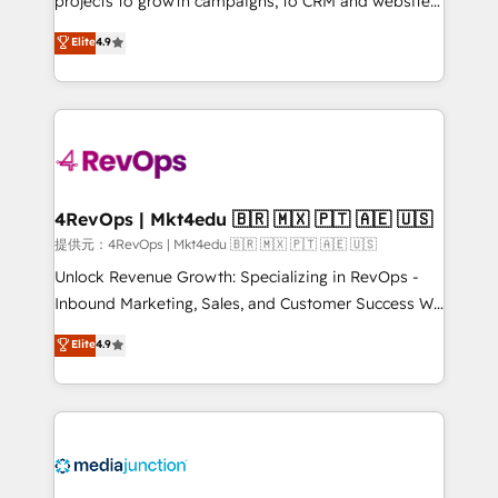
projects to growth campaigns, to CRM and websites.
HubSpot experts backed by over 10+ years of
Hire an agency that's experienced in every inch of
Elite
4.9
HubSpot experience ✔️Flexible pricing models —
HubSpot and willing to work hand-in-hand with your
Hourly-fee (assigned one Dedicated HubSpot
team to simplify the complex and build a better
Admin); Monthly-fee (HubSpot Admin + Project
experience for your team and customers.
Manager); and Fixed Project Cost (as per
requirement). ✔️Helped over 25,000+ customers so
far with our HubSpot solutions. ✔️Bespoke apps &
on-demand bundle services. Connect with us today!
4RevOps | Mkt4edu 🇧🇷 🇲🇽 🇵🇹 🇦🇪 🇺🇸
提供元：4RevOps | Mkt4edu 🇧🇷 🇲🇽 🇵🇹 🇦🇪 🇺🇸
Unlock Revenue Growth: Specializing in RevOps -
Inbound Marketing, Sales, and Customer Success We
specialize in driving revenue growth for companies
Elite
4.9
across industries through tailored marketing, sales,
and customer success strategies, utilizing RevOps
methodologies. As Latin America's largest HubSpot
partner and a global leader in education market, we
offer unparalleled insights. Operating in five
countries—Brazil, UAE (Abu Dhabi/Dubai/Sharjah),