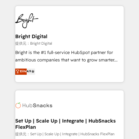
Growth-Driven Design Agency of the Year 🏆2015
automation, integration, and AI innovation to deliver
Became the 5th Agency to reach Diamond 🏆2014
lasting impact. We specialize in: • Turnkey and end-
HubSpot COS Performance Award 🏆2014 HubSpot
to-end HubSpot implementations • Onboarding for
COS Design Award 🏆2013 HubSpot Marketplace
Sales, Service, Marketing & Content Hubs • AI voice
Provider of the Year 🏆2011 Became a HubSpot
and chat agents, predictive automation, and smart
Bright Digital
Partner 📆Founded in 1997
workflows • Salesforce + HubSpot integration •
提供元：Bright Digital
RevOps and AI-driven sales enablement • Website
Bright is the #1 full-service HubSpot partner for
design and CMS development • ERP integration: SAP,
ambitious companies that want to grow smarter.
NetSuite, Microsoft Dynamics, … • Data cleansing
From HubSpot onboarding, to training, from
Elite
4.9
and CRM migration from any platform •
developing a new website to lead generation and
Client/member portals built on HubSpot • Custom
digital marketing; we do it all (and with great
and complex integrations: SAM.gov, GovWin,
results)! In short, our services include: - HubSpot
QuickBooks, PandaDoc, ClickUp, Shopify, Mapsly,
consultancy: onboarding, training, data migration -
WooCommerce, BuilderTrend, and more Experience
HubSpot development: websites, custom modules,
the difference — reach out to see how AI + HubSpot
integrations - Marketing & sales solutions: digital
can transform your business.
marketing, advertising, campaigns, content and
Set Up | Scale Up | Integrate | HubSnacks
FlexPlan
design We connect people, data and technology to
improve customer experiences. With our bright
提供元：Set Up | Scale Up | Integrate | HubSnacks FlexPlan