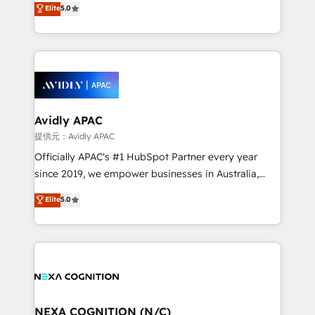
Elite
5.0
integrate HubSpot with complex solutions like SAP,
generating aspect of your business. We’re proud
MicroSoft, custom solutions,... Our company also has
HubSpot Elite Solutions Partners and devout CRM
strong experience with HubSpot CRM extension,
nerds who can harness HubSpot’s custom digital
mobile apps for Field Service Management and
tools to improve each touchpoint of your customer
Retail execution, CPQ, customer portals and
experience. Working hand-in-hand with your team,
HubSpot CMS developments. And we're champions
we’ll assemble a RevOps machine that drives more
when it comes to complex data migrations.
traffic, generates better leads and crushes your
Avidly APAC
revenue goals. We've worked with thousands of
提供元：Avidly APAC
HubSpot customers and we'd love to work with you
Officially APAC's #1 HubSpot Partner every year
too! Clients come to us for: Advanced CRM solutions
since 2019, we empower businesses in Australia,
System Integrations both Custom and Native to
New Zealand, and globally to realise their full
Elite
5.0
HubSpot Data System Migrations between systems
potential through enterprise HubSpot CRM
to HubSpot New lead generation strategies Time-
implementation. And we deliver best practice across
saving automations Fresh growth campaigns Robust
the whole HubSpot platform, covering marketing,
help desk Unified revenue operations Dynamic
sales, service, CMS and integrations. We work with
website development Award-winning creative
all businesses, from start-up to Enterprise, and have
design We live and breathe HubSpot and are ready
delivered the largest HubSpot implementations in
to take on real challenges!
the world. Our human approach to digital
NEXA COGNITION (N/C)