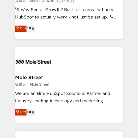
提供元：Sector Growth 🚀🇨🇦🇺🇸
with good people' and have worked with incredible
🚀 Why Sector Growth? Built for teams that need
brands. You can see some of them on our website,
HubSpot to actually work - not just be set up. 🔧
along with plenty of case studies.
HubSpot Experts: Onboarding, migrations,
Elite
5.0
automation, and training built for adoption. ⚡ Highly
Technical Execution: ERP, EMR and Custom
Integrations; complex builds delivered in weeks, not
months. 🤖 AI Consulting & Agents: AI-powered
workflows; automation agents; process optimization
inside HubSpot. 🏆 Industry Experience: 🏥
Healthcare: HIPAA implementations; secure data
Mole Street
workflows 💼 Financial Services: compliant
提供元：Mole Street
workflows; audit-ready reporting ⚖️ Legal: client
We are an Elite HubSpot Solutions Partner and
intake; pipeline and document workflows 🛒 E-
industry-leading technology and marketing
Commerce: Shopify, WooCommerce; lifecycle and
consultancy. Our focus is on enterprise and mid-
Elite
5.0
revenue automation 🏢 Real Estate: deal pipelines;
market B2B companies globally that want a strategic
portfolio and lifecycle management 🏭
approach to execute their goals through creative
Manufacturing: ERP integrations; operational
applications of our solutions; Technical HubSpot
alignment 🛡️ Compliance & Data Considerations:
Consulting, Content Marketing, Growth-Driven