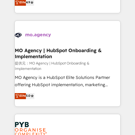
Elite
4.9
to your needs and sales objectives. With 125+
migrate, replatform, and scale smarter. We specialize
certifications, we are part of the most certified
in high-impact CRM and CMS migrations and
Canadian agencies, and we both hold Onboarding
onboarding from platforms like Salesforce, NetSuite,
Accreditations. Based in Canada (coast to coast), our
Zoho, Pardot, Marketo, Microsoft Dynamics, Wix,
services are offered in both English & French.
WordPress and legacy CRMs, turning fragmented
systems into unified, growth-ready HubSpot
architectures that accelerate revenue operations and
MO Agency | HubSpot Onboarding &
Implementation
performance. - Multi-object CRM migration, cleanup,
and implementation. - Pre-built and custom
提供元：MO Agency | HubSpot Onboarding &
Implementation
integrations across your full tech stack. - Custom
MO Agency is a HubSpot Elite Solutions Partner
object setup, CMS builds, and full-funnel automation.
offering HubSpot implementation, marketing
- Dashboards, lifecycle campaigns, and lead
automation, CRM and RevOps consulting, B2B SEO,
nurturing sequences. - Cross-hub setup across
Elite
5.0
paid media, content marketing, AEO and GEO (AI
Marketing, Sales, Operations, and Service Hubs. -
search optimisation), and HubSpot Content Hub and
Ongoing optimization, managed support, and
WordPress development. We work with enterprise
scalable retainers. Let’s make HubSpot your most
and growth-led companies across technology,
powerful growth engine. Built to convert, scale, and
professional services, financial services and
drive results.