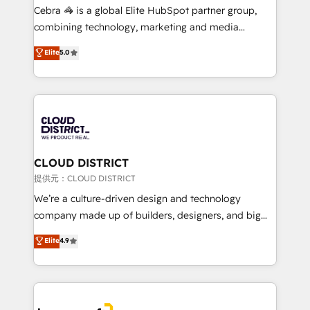
boost with a new HubSpot site Recognized leaders:
Cebra 🦓 is a global Elite HubSpot partner group,
🏆 HubSpot Platform Migration Impact Award 🏆
combining technology, marketing and media
Clutch HubSpot Global Leader 🏆 Finalist: HubSpot
expertise across Latin America and Southern
Elite
5.0
Inbound Campaign of the Year 🏆 Gold AVA Digital
Europe, with teams across 7 countries. Born in Chile,
Award for Best Website 🌟 Accreditations: CRM
we combine local insight with international reach to
Implementation, HubSpot Content Experience, CRM
help businesses grow through technology, creativity,
Data Migration & Custom Integration
AI and strategy. For over 12 years, we’ve delivered
500+ HubSpot implementations, building end-to-
end solutions that integrate CRM, AI automation,
inbound and loop marketing, content, and digital
CLOUD DISTRICT
creativity. Our multicultural team works in Spanish,
提供元：CLOUD DISTRICT
Portuguese, and English to design scalable strategies
We’re a culture-driven design and technology
that drive measurable growth. 🌎 Highlights: • 10+
company made up of builders, designers, and big
years as a HubSpot partner. • 2023 Impact Awards:
thinkers. We blend strategy, design, and
Elite
4.9
Platform Migration Excellence. • Top 3 Partner of the
development—always fueled by curiosity—to turn
Year LATAM 2022, 2023, 2024, 2025. • Partner of the
ideas, opportunities, and challenges into meaningful
Year 2024. • Organizer of Aliados.ai (AI, marketing &
experiences. To us, technology is more than just
tech global congress). 👉 Ready to scale your
code; it’s about creating things that are useful, cool,
business with HubSpot? Let Cebra’s experts help