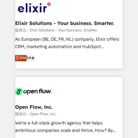
HIPAA-aware; CASL-compliant; GDPR-ready
Design, Migrations + Integrations. Mole Street’s
implementations where required 💡 Why 500+
mission is empowering others to realize their
Clients Choose Us: Elite Partner; technical, fast, and
greatness, which is achieved through creating
Elixir Solutions - Your business. Smarter.
built to scale.
absolute clarity, derived from a well-defined
提供元：Elixir Solutions - Your business. Smarter.
strategy, executed well, and reported on with clear
As European (BE, DE, FR, NL) company, Elixir offers
results. The culture is driven by core values; Joy, Grit,
CRM, marketing automation and HubSpot
Accountability, Curiosity, Authenticity, Growth
integration products and services to mid-market
Elite
5.0
Mindedness, and Clarity. We are driven to win for the
and enterprise customers. We ensure that your sales,
collective good of the company and its clientele, and
service and marketing department operates in the
dedicated to breaking the mold from the agency of
most effective way, while at the same time
the past into the consultancy of the future. Great
leveraging your commercial data for a fully
things are happening.
integrated buyers journey. Elixir is located in
Brussels, Munich "München", Cologne "Köln", Paris
and Amsterdam. Elixir is a first mover and leader
Open Flow, Inc.
when it comes to HubSpot sales and service
提供元：Open Flow, Inc.
implementations, highly renowned for our business
We’re a full-stack growth agency that helps
acumen, process (re-)design experience and a
ambitious companies scale and thrive. How? By
massive amount of success stories in this area. We
upgrading and streamlining every single revenue-