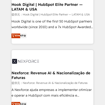
Revenue Operations - Inbound Marketing -
Hook Digital | HubSpot Elite Partner —
LATAM & USA
Outbound Marketing - HubSpot CMS Website
Design & Development We empower our clients to
提供元：Hook Digital | HubSpot Elite Partner — LATAM & USA
reach their full potential by providing transparent,
Hook Digital is one of the first 50 HubSpot partners
relationship-driven support. With over 300 HubSpot
worldwide (since 2010) and a 7x HubSpot Awarded
certifications and accreditations, we deliver both the
Elite Partner. With 500+ projects across the U.S.,
Elite
4.9
technical know-how and strategic guidance you
Brazil, and LATAM, we combine global expertise with
need to succeed.
regional experience. Today, we are Brazil’s largest
HubSpot Elite Partner—trusted by companies across
the Americas to scale smarter. ⚙️ CRM
Implementation & Migration Onboarding across all
Hubs, plus migrations from Salesforce, Pipedrive, RD
Station, Freshdesk, Intercom, and more. Custom
Nexforce: Revenue AI & Nacionalização de
Faturas
objects, automations, and integrations built for
growth. 🚀 AI-Driven GTM Orchestration Unify
提供元：Nexforce: Revenue AI & Nacionalização de Faturas
HubSpot with LinkedIn, WhatsApp, email, paid
A Nexforce ajuda empresas a implementar otimizar
media, and AI voice to drive pipeline. 🤖 AI Custom
e operar a HubSpot com mais eficiência e
Agent Development Deploy AI agents for
previsibilidade de receita. Combinamos Revenue
Elite
5.0