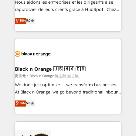
Nous aidons les entreprises et les dirigeants à se
business services. We prepare a customized
rapprocher de leurs clients grâce à HubSpot ! Chez
business case that demonstrates the value and
DIGITALISIM, nous avons l'intime conviction que la
Elite
5.0
impact of your digital transformation, including a
réussite des entreprises passe par l’innovation web,
detailed financial rationale with a focus on ROI and
le marketing digital, et la relation client ! C'est
TCO. As a trusted extension of your team, we
pourquoi, nos experts sont à la fois capables de
believe in the power of partnership. Together, we
gérer votre projet de création de site internet, votre
embark on a transformational journey that sets your
référencement, votre stratégie digitale et le pilotage
business up for long-term success. Unlock your
et l'intégration d'HubSpot ! Les grandes phases d'un
business. If not now, when?
projet HubSpot avec DIGITALISIM : 🧽 Nettoyage,
Black n Orange 🇺🇸 🇲🇽 🇨🇦
migration et intégration des bases de données. 🚀
提供元：Black n Orange 🇺🇸 🇲🇽 🇨🇦
Développement des interfaces avec vos logiciels
We don’t just optimize — we transform businesses.
métiers ⚙️ Configuration de la plateforme HubSpot
At Black n Orange, we go beyond traditional Inbound
📈 Configuration de rapports et tableaux de bord 🤝
Marketing with our exclusive methodologies:
Elite
5.0
Book Process & Guidelines utilisateurs 🎓
BOOMS and BOOST. Together, they form a powerful
Formations des utilisateurs
combination that has driven success for over 800
businesses worldwide. As Elite HubSpot Partners, we
specialize in crafting high-performance growth
strategies that integrate data-driven marketing,