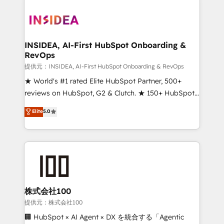
INSIDEA, AI-First HubSpot Onboarding &
RevOps
提供元：INSIDEA, AI-First HubSpot Onboarding & RevOps
★ World's #1 rated Elite HubSpot Partner, 500+
reviews on HubSpot, G2 & Clutch. ★ 150+ HubSpot
Certified Experts & Trainers across the team ★
Elite
5.0
1,500+ implementations across five continents ★ AI-
First, RevOps-led, Onboarding obsessed ★
Company of the Year 2024/25 INSIDEA helps
growing companies turn HubSpot into a revenue
engine. We onboard your team, migrate your data,
and build AI-powered workflows that drive adoption
from week one, in your time zone. What we do ➤
株式会社100
Onboarding: Live in weeks, with workflows built
提供元：株式会社100
around your business, not a template. ➤ Migration:
🏢 HubSpot × AI Agent × DX を統合する「Agentic