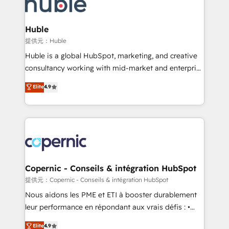
skills, processes, and internal team you need to
CRM Migrations using our in-house "HubScrub" Tool.
attract the right buyers, close deals faster, and grow
without outside dependencies. You’ll learn how to: •
Huble
Set up, audit, and organize your HubSpot portal •
提供元：Huble
Get your sales team fully using HubSpot • Track
Huble is a global HubSpot, marketing, and creative
pipeline and revenue across the entire buyer journey
consultancy working with mid-market and enterprise
• Build an in-house marketing team that drives
businesses. We go beyond implementation, shaping
Elite
4.9
growth • Create content and videos that attract
the strategy, processes, and teams that turn
buyers • Use AI to scale smarter Our coaching-led
HubSpot into a genuine growth engine. Named
approach works best for companies that are done
HubSpot's Global Partner of the Year in 2024,
with outsourcing and ready to build something that
consistently ranked among their top 5 partners
lasts. So if you're ready to become the most trusted
worldwide, and with over 15 years in the ecosystem,
voice in your market, let’s talk.
Huble has built a track record that speaks for itself.
One company, one operating model, delivering
Copernic - Conseils & intégration HubSpot
across offices and consulting teams in the UK, USA,
提供元：Copernic - Conseils & intégration HubSpot
Canada, Germany, France, Belgium, Singapore, and
Nous aidons les PME et ETI à booster durablement
South Africa. Certified compliant with ISO/IEC
leur performance en répondant aux vrais défis : •
27001:2022 and ISO 9001:2015 across all seven
Intégration de HubSpot avec d’autres outils (ERP,
Elite
4.9
international offices and 175+ employees.