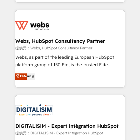
solve all your HubSpot challenges and improve user
sales, and service hubs • Built-in flexibility for
adoption, sales process and marketing results.
startups to global brands
Services 📚 Onboarding your team to HubSpot for
the first time 🔧 Designing and optimising your
HubSpot set-up for better results 🌐 Website design
and build using HubSpot 🔌 Integrating HubSpot
Webs, HubSpot Consultancy Partner
with other systems 🎓 Training your teams to be
提供元：Webs, HubSpot Consultancy Partner
HubSpot pros 📊 Lead generation services using
Webs, as part of the leading European HubSpot
HubSpot Why us? - SIX HubSpot Accreditations -
platform group of 150 Fte, is the trusted Elite
awarded by HubSpot after a rigorous process for
HubSpot CRM Partner offering you a roadmap on
Elite
4.8
CRM, Solutions Architecture, Onboarding , Data
maximizing EBITDA and achieving Commercial
Migration, Custom Integration & Platform
Excellence. With our targeted processes, we
Enablement -Onboarded over 500 businesses to
strengthen your digital transformation and minimize
HubSpot -Top 1% of partners worldwide -In-house
costs. As HubSpot's Advanced Accredited CRM
team of 25+ experts Contact us today to help you
Implementation partner, we provide expertise to
get more from your investment in HubSpot.
drive your business forward. Since 2015 we are fully
www.bbdboom.com
dedicated to HubSpot and with an experienced
DIGITALISIM - Expert Intégration HubSpot
team (50+), we work with reputable companies in
提供元：DIGITALISIM - Expert Intégration HubSpot
B2B sectors such as manufacturing, SaaS and