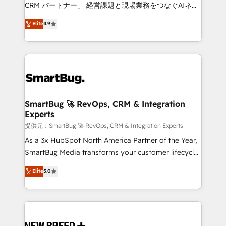
Move from any legacy CRM. Zero downtime, full data
CRM パートナー」 経営課題と現場業務をつなぐAIネイ
integrity. ➤ Implementation: Configure HubSpot to
ティブ・エージェンシーとして、HubSpot Eliteの実装
Elite
4.9
run your revenue process. Sales, marketing, and
力で顧客フロント業務を再設計します。 💡 100inc は何
service wired together. ➤ AI and Integrations: Layer
をする会社か？ HubSpotを共通基盤に、AIエージェン
Breeze AI, custom agents, and APIs to remove
トを組み込んだ顧客フロント業務（マーケティング・営
manual work. ➤ Ongoing Management: Monthly
業・CS）を組織全体で設計・実装する日本のAIネイテ
tune-ups, feature rollouts, adoption coaching. Buying
ィブ・エージェンシーです。事業部・グループ会社・部
HubSpot, switching to it, or reviving a stale portal?
門が分立する組織で、データと業務プロセスのサイロ化
We are built for the work.
を、CRMを軸とした全社共通基盤に再構築します。意
SmartBug 🚀 RevOps, CRM & Integration
Experts
思決定者・PMO・現場担当者に並走します。 1️⃣
HubSpot導入・活用支援 顧客データの一元化から、
提供元：SmartBug 🚀 RevOps, CRM & Integration Experts
GTMの見える化・自動化まで。全Hub統合運用、デー
As a 3x HubSpot North America Partner of the Year,
タ品質設計、グループ横断のCRM統合に対応します。
SmartBug Media transforms your customer lifecycle
2️⃣ AIエージェント組織構築 営業・マーケティング業務
into a revenue engine. Our unified ecosystem
Elite
5.0
の一部をAIが自律実行する組織への移行を設計・実装。
includes specialized divisions Globalia (AI &
Breeze・Claude等をHubSpotと連携させ、役割定義・
Software) and Point Success Media (Paid Media),
運用ルール・成果指標まで含めて設計します。 3️⃣ 全社
making this the official home for all three brands. 🔄
DX × AI推進のPMO伴走支援 複数部門をまたぐDX×AI変
Implementation & Integration - Seamless migrations
革を、構想から実装・定着までPMOとして主導。「設
and system integrations powered by Globalia’s