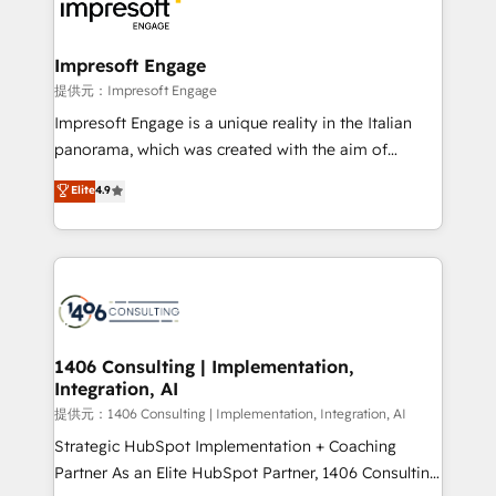
and—most importantly—simple. That’s why we lean
you grow faster, smarter, and with impact.
into bold ideas and shape them into thoughtful
products and strategies that actually make a
Impresoft Engage
difference.
提供元：Impresoft Engage
Impresoft Engage is a unique reality in the Italian
panorama, which was created with the aim of
putting Customer Experience at the center by
Elite
4.9
creating digital environments capable of integrating
people, processes and data. We offer the best
digital solutions on the market, ranging from CRM
processes and technologies to digital strategy, from
marketing automation to online and offline sales
processes through Customer Service Management,
allowing companies to optimize processes and meet
1406 Consulting | Implementation,
Integration, AI
the needs of the customer. We are part of Impresoft
Group, a group of specialized and complementary
提供元：1406 Consulting | Implementation, Integration, AI
companies that divide their offer into 4
Strategic HubSpot Implementation + Coaching
Competence Centers: Smart Manufacturing,
Partner As an Elite HubSpot Partner, 1406 Consulting
Customer First, Enabling Technologies & Security.