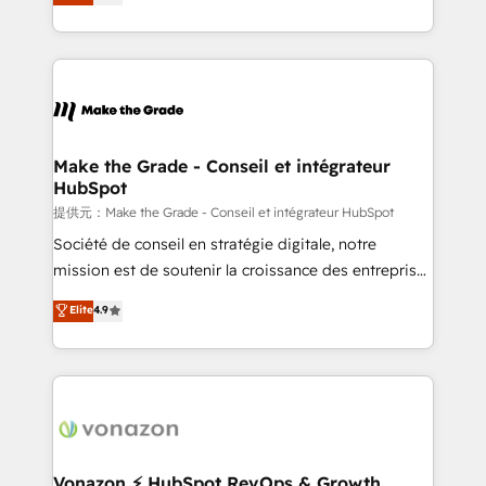
téléphonie, etc.) • Alignement des équipes grâce à un
outil et des données partagées • Amélioration de la
collecte et de l’analyse des données pour des
décisions éclairées • Optimisation de l’efficacité et
de la productivité des équipes Notre équipe de 30
consultants certifiés HubSpot aborde chaque projet
avec un engagement total, alignant processus
Make the Grade - Conseil et intégrateur
HubSpot
métiers et technologie, et guidant vos équipes à
travers le changement, tout en centrant vos objectifs
提供元：Make the Grade - Conseil et intégrateur HubSpot
d’entreprise. Grâce à une méthodologie éprouvée
Société de conseil en stratégie digitale, notre
auprès de plus de 400 clients, nous comprenons
mission est de soutenir la croissance des entreprises
rapidement vos enjeux et intégrons parfaitement
B2B à travers l’acquisition de nouveaux clients,
Elite
4.9
HubSpot dans votre organisation. Pour toute
l'intégration CRM et le développement des revenus
question technique ou besoin de structuration de
auprès de vos comptes existants. En France et à
votre projet HubSpot, contactez notre équipe pour
l'international, nous travaillons avec des ETI
un échange dédié.
ambitieuses, des grands groupes voulant aller au-
delà d’une simple transformation digitale et des
startups florissantes. Nos 3 grandes expertises sont :
➤ L’intégration de CRM et de méthodologie RevOps
Vonazon ⚡ HubSpot RevOps & Growth