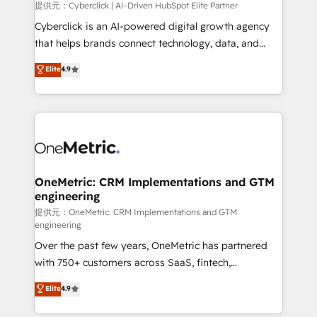
提供元：Cyberclick | AI-Driven HubSpot Elite Partner
Cyberclick is an AI-powered digital growth agency
that helps brands connect technology, data, and
creativity to achieve measurable results. Founded in
Elite
4.9
Barcelona and operating across Spain, LATAM, and
the UK, we support global companies in building
smarter marketing, sales, and customer success
strategies. As the only HubSpot Elite Partner in
Iberia (Spain & Portugal), we combine human insight
with intelligent automation to drive sustainable
growth. Our multidisciplinary team designs solutions
OneMetric: CRM Implementations and GTM
engineering
that simplify complexity, boost performance, and
turn innovation into real impact. 🌍 Highlights •
提供元：OneMetric: CRM Implementations and GTM
engineering
HubSpot Partner since 2012 • 2022 EMEA Impact
Over the past few years, OneMetric has partnered
Award: Best Integration • 150+ successful HubSpot
with 750+ customers across SaaS, fintech,
projects • Clients in 30+ industries • Proprietary
healthcare, real estate, and other industries. With
technology for integrations • Multilingual team:
Elite
4.9
150+ HubSpot-certified experts, we deliver scalable
English, Spanish, Portuguese & Italian 👉 Grow
solutions to complex GTM and RevOps challenges.
smarter with AI and HubSpot.