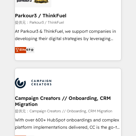
automation, and revenue intelligence to help
companies scale faster and smarter. 🔹 BOOMS:
Parkour3 / ThinkFuel
Demand generation for all your buyers With BOOMS,
提供元：Parkour3 / ThinkFuel
you invest in 100% of your buyers, accelerating your
At Parkour3 & ThinkFuel, we support companies in
growth and positioning yourself as an undisputed
developing their digital strategies by leveraging
leader. 🔹 BOOST: Optimize your digital
technologies and automating their marketing and
Elite
4.9
transformation process A methodology designed to
sales processes to generate growth. Our offer spans
implement HubSpot effectively and optimize your
from Strategy to Operations. We specialize in CRM
digital processes. 🔹 Trusted by Industry Leaders
onboarding and implementation, web design, sales
With an average rating of 4.9/5 and a proven track
& marketing automation, and digital marketing. With
record of business transformation, our growth-first
extensive experience working with tech companies
approach has helped brands dominate their
and manufacturers since 2002, we are committed to
markets.
empowering our clients and developing their
Campaign Creators // Onboarding, CRM
Migration
autonomy. Get to grips with HubSpot through
guided implementation and seamless integration of
提供元：Campaign Creators // Onboarding, CRM Migration
the CRM platform into your digital ecosystem. Would
With over 600+ HubSpot onboardings and complex
you like support in deploying your inbound
platform implementations delivered, CC is the go-to
marketing strategy? We'll provide support tailored
Elite Solutions Partner for businesses ready to