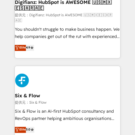
Transformation / Web Development • RevOps &
Digifianz: HubSpot is AWESOME 🇺🇸🇲🇽
🇪🇸🇦🇷🇦🇪
Sales Consulting • Marketing Automation What
makes us different? 🚀 Top 0.5% of global HubSpot
提供元：Digifianz: HubSpot is AWESOME 🇺🇸🇲🇽🇪🇸🇦🇷
🇦🇪
agencies ⚙️ The strongest technical ability and
You shouldn't struggle to make business happen. We
integration capabilities 💼 Consultative, long-term
help companies get out of the rut with experienced,
partners who will embed ourselves into your
process-oriented teams implementing HubSpot
business, processes and systems 🏢 We specialise in
Elite
4.9
Marketing, Sales, Service, CMS and Operations Hub,
working with mid-market and enterprise
so selling and actually engaging with your customers
organisations, global organisations and those with
feels easy and pain-free. We are a top ranked
complex use cases 🏆 CRM Implementation,
HubSpot Elite Partner, winner of Rookie of the Year
Platform Enablement, Custom Integration and
and Customer First Awards, 4.9/5 rating in HubSpot
Onboarding Accredited 🔐 ISO27001 & ISO9001
Reviews and 4.9/5 rating in Clutch Reviews. Digifianz
Certified
helps the following industries: logistics & 3PL, home
Six & Flow
improvement & construction, branding and
提供元：Six & Flow
commercialization, real estate, health, education,
Six & Flow is an AI-first HubSpot consultancy and
SaaS, Software Dev & IT and consulting, make the
RevOps partner helping ambitious organisations
most out of their HubSpot experience operating in
grow with clarity, confidence, and intelligence.
Elite
5.0
the United States, EU, UAE, Mexico and Latin
Operating across the UK, Netherlands, Ireland, and