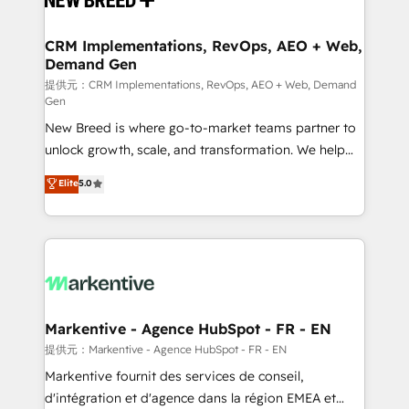
定の代行ではなく、設計の責任」を引き受け、部門横断
technical development team. - 19 HubSpot-certified
の統合・浸透・変革管理を実行します。 ▸ CMS戦略設
trainers to drive platform adoption. 📈 Revenue
CRM Implementations, RevOps, AEO + Web,
計・構築：リード獲得・CVR・SEOを前提にした情報設
Demand Gen
Generation - Full-funnel marketing and high-
計・導線設計・テンプレート設計をContent Hubで一体
performance advertising via Point Success Media. -
提供元：CRM Implementations, RevOps, AEO + Web, Demand
Gen
提供。 ▸ 既存CRM・MAからの移行支援：Salesforce・
Expert deployment of Breeze AI and custom agents
Marketo・Pardot等からの移行、カスタム設計、履歴
New Breed is where go-to-market teams partner to
to automate growth. 🏆 Elite Excellence - 8 platform
データ移行と活用設計まで。 ▸ AEO対応：ChatGPT・
unlock growth, scale, and transformation. We help
accreditations and deep HIPAA-compliance
Perplexity等のAI検索からの流入・引用を前提にコンテ
companies activate HubSpot’s AI-powered
expertise. - A team of 250+ experts dedicated to
Elite
5.0
ンツとサイト構造を最適化。 🏆 なぜ100incを選ぶの
customer platform and operationalize HubSpot’s
your resilient growth.
か？ ✓ HubSpot Eliteパートナー認定 ✓ HubSpotアワ
Loop Marketing framework through expert-led
ード受賞・HUGリーダー ✓ ISO27001:2022 /
services, smart agents, and purpose-built apps,
ISO9001:2015 取得 ✓ 400社以上の導入実績 ✓
tailored to your business. Together, we unlock
HubSpot大百科 出版 CRM・AI活用に関するご相談、現
results, fast. ⚙️CRM & RevOps: Align all Hubs to your
状整理の壁打ちなど、構想段階からお気軽にお問い合わ
buyer journey for clean data, scalability, & reporting.
せください。
🎯Demand Gen & ABM: Drive pipeline with inbound,
Markentive - Agence HubSpot - FR - EN
ABM, AEO, SEO, & paid media. 👩‍💻Web Design:
提供元：Markentive - Agence HubSpot - FR - EN
Build high-performing websites with UX, messaging,
Markentive fournit des services de conseil,
& conversion strategy that drive results. 🤖AI
d'intégration et d'agence dans la région EMEA et