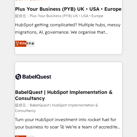
industrial sectors. Offices in Johannesburg, Cape
Town, Dubai & London. 500+ HubSpot CRM
Plus Your Business (PYB) UK • USA • Europe
implementations delivered. AI visibility coverage
提供元：Plus Your Business (PYB) UK • USA • Europe
across ChatGPT, Claude, Perplexity, Gemini and
HubSpot getting complicated? Multiple hubs, messy
Google AI Overviews. HubSpot Impact Award -
migrations, AI, governance. We organise that
Customer First HubSpot Impact Award - Integrations
complexity, so your team can put HubSpot to work...
Elite
5.0
Innovation HubSpot Impact Award - Platform
Welcome to our Profile! We help with: • CRM
Migration Excellence HubSpot Impact Award -
implementation, reports, workflows, and team
Platform Excellence 40+ full-time HubSpot
training • CRM migration from Salesforce, Pipedrive,
professionals. 100s of certifications and
Dynamics and others • Technical projects including
accreditations with HubSpot.
custom API integrations with ERP (and other
systems) • AI governance for HubSpot-centred
operations A little about us: • Boutique 'Elite' team of
BabelQuest | HubSpot Implementation &
Consultancy
12 • 150+ clients across Sales Hub, Marketing Hub,
Service Hub, Data Hub and CMS • ISO/IEC
提供元：BabelQuest | HubSpot Implementation &
Consultancy
27001:2022, ISO 9001:2015, and ISO 42001:2023
Turn your HubSpot investment into rocket fuel for
certified - the AI management standard • GuardHub:
your business to soar 🚀 We’re a team of accredited
our AI governance framework, built on ISO 42001
HubSpot experts ready to help you. We can
Ready for the next step? Click the 👈 '𝗖𝗼𝗻𝘁𝗮𝗰𝘁