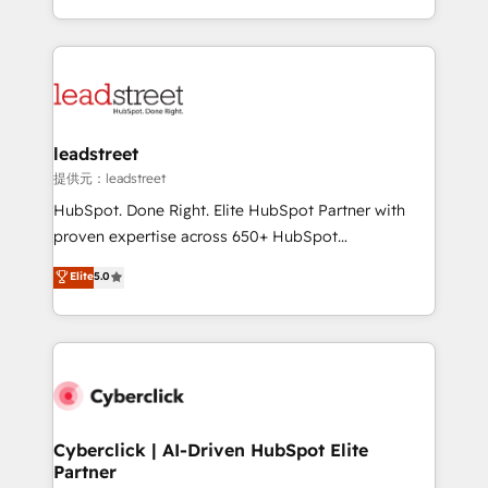
America. From casual user to super fan: make
Canada, we’ve delivered thousands of successful
HubSpot an experience you LOVE!
HubSpot projects for mid-market and enterprise
clients worldwide, with over 10 years experience. We
combine HubSpot, data, and AI to design connected
go-to-market systems that align people, process,
and technology for predictable, scalable revenue
leadstreet
growth. Our expertise spans RevOps, CRM and data
提供元：leadstreet
architecture, AI enablement, and strategic marketing,
HubSpot. Done Right. Elite HubSpot Partner with
delivered through our proprietary FLAIR framework
proven expertise across 650+ HubSpot
for responsible AI adoption. As a HubSpot Elite
implementations. With 12+ years of HubSpot
Elite
5.0
Partner and ISO 27001:2022 certified consultancy,
experience, we help you use the HubSpot platform
we blend strategy, creativity, and technology to help
to its fullest capacity, improve your current HubSpot
organisations scale smarter and grow stronger.
website, or build your new one.
Cyberclick | AI-Driven HubSpot Elite
Partner