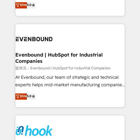
helps mid-market revenue teams transform how
Elite
5.0
The synergies generated by these integrations,
they sell, market, and serve. We don't just build your
together with the combination of talents, skills,
HubSpot—we teach your team to own it, then stay
solutions and services, have allowed the group to
to help you keep winning. What We Do ⚙️ CRM
build an unrivaled offering portfolio on the market
Implementations across Marketing, Sales, Service,
to accompany companies on their digital
Data & Content 📈 Sales & Marketing Alignment +
transformation journey.
Revenue Team Enablement 🤖 Breeze AI & Custom
Agent Creation 🔄 Custom Integrations & Data
Evenbound | HubSpot for Industrial
Companies
Migration Why 1406 We become part of your team.
Your team learns while we build. We fix what others
提供元：Evenbound | HubSpot for Industrial Companies
broke. Built for mid-market reality—practical
At Evenbound, our team of strategic and technical
solutions that work with your actual headcount and
experts helps mid-market manufacturing companies
constraints. By the Numbers 🏆 Top 1% of all
achieve real growth. We specialize in delivering
Elite
5.0
HubSpot partners 🔄 Top 5% globally in client
tailored solutions that drive results by leveraging
retention 📅 8+ years of consistent results since 2017
HubSpot’s platform and data to fuel success.
Who We Serve Revenue teams, marketing leaders,
Technical Solutions: - HubSpot Technical Consulting -
and sales ops at mid-market companies ready to
HubSpot CRM Implementation - HubSpot
move beyond spreadsheets into unified systems
Onboarding - Data Migration & Integrations -
that drive real business results.
Technical Audit & Optimization Strategic Solutions: -