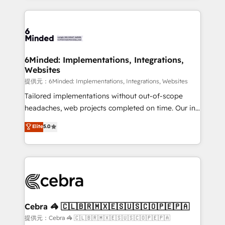
Our Expertise 🔹 Onboarding & Implementation:
Accredited HubSpot Partner, ensuring smooth setup
tailored to your GTM motion. 🔹 Migrations:
Accredited HubSpot Partner, ensuring migration
from other CRMs to HubSpot without data loss or
6Minded: Implementations, Integrations,
Websites
downtime. 🔹 RevOps Strategy: Align teams,
processes, and data to drive revenue efficiency. 🔹
提供元：6Minded: Implementations, Integrations, Websites
Integrations: Connect HubSpot with your tech stack
Tailored implementations without out-of-scope
for better adoption. 🔹 Custom Solutions: Build
headaches, web projects completed on time. Our in-
tailored apps, workflows, and configurations. We are
house team of certified CRM architects, experts,
Elite
5.0
SOC 2 Type II and ISO 27001 certified, reinforcing
developers, designers, and marketers handles all
our commitment to data security and compliance. At
aspects of your HubSpot. ✨ 400+ global clients ✨
OneMetric, we help revenue teams focus on the
100+ seamless migrations from 15+ different CRMs
OneMetric that matters most: revenue.
✨ 100,000+ hours in HubSpot projects, 75+ full Hub
implementations, and 5,000+ pages ✨ CS: Clients
generating 7-digit MRR from inbound campaigns ✨
CS: 245% organic growth & +751% new visitors for a
Cebra 🦓 🇨🇱🇧🇷🇲🇽🇪🇸🇺🇸🇨🇴🇵🇪🇵🇦
full-funnel HubSpot project ✨ CS: 415% conversion
提供元：Cebra 🦓 🇨🇱🇧🇷🇲🇽🇪🇸🇺🇸🇨🇴🇵🇪🇵🇦