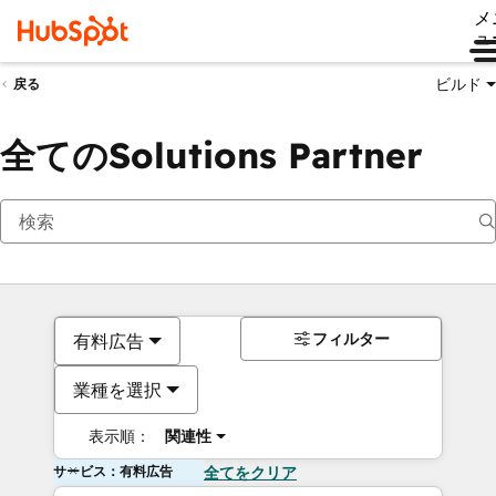
メ
ュ
ビルド
戻る
全てのSolutions Partner
フィルター
有料広告
業種を選択
表示順：
関連性
サービス：有料広告
全てをクリア