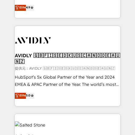
Strategy: Activate Breeze Agents, configure HubSpot
North America. Avec plus de 115 experts en
Elite
4.9
AI, & maximize AEO with tailored AI services. 🧩
marketing automation, Growth, Revops, CRM et
Integrations: Extend HubSpot with custom
webdesign. Markentive is both a consulting firm, a
integrations, hosting, & maintenance.
digital agency and an integrator. With over 115
experts in marketing automation, growth, revops,
CRM and webdesign (We focus on EMEA - USA
customers).
AVIDLY 🇬🇧🇫🇮🇸🇪🇩🇰🇺🇸🇨🇦🇳🇴🇩🇪🇦🇺
🇳🇿
提供元：AVIDLY 🇬🇧🇫🇮🇸🇪🇩🇰🇺🇸🇨🇦🇳🇴🇩🇪🇦🇺🇳🇿
HubSpot’s 5x Global Partner of the Year and 2024
EMEA & APAC Partner of the Year. The world’s most
experienced and fully accredited HubSpot Solutions
Elite
5.0
Partner. 🚀 With 2,750+ HubSpot projects delivered
and 370+ specialists across EMEA, APAC and NAM,
we de-risk complex CRM programmes and
accelerate ROI across every HubSpot Hub. 🧭 From
multi-region migrations to AI-powered automation,