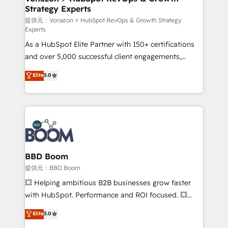
Strategy Experts
pour aligner les équipes marketing, commerciales et
support client (data migration, synchronisation API,
提供元：Vonazon ⚡ HubSpot RevOps & Growth Strategy
Experts
audit et maintenance) ➤ La création de sites internet
As a HubSpot Elite Partner with 150+ certifications
de conversion qui transforment les visiteurs en
and over 5,000 successful client engagements,
opportunités d'affaires ➤ La mise en place de
Vonazon turns marketing complexity into
stratégies d'acquisition marketing (SEO, SEA,
Elite
5.0
measurable, scalable growth. From onboarding to
inbound, automatisation marketing, ABM, IA,
enterprise-grade campaigns, our in-house team
emailing) Informations clés : - 10 ans d'expérience -
builds scalable strategies that drive long-term
100+ intégrations CRM HubSpot réussies - 40
revenue. ⚙️ HubSpot Integration & Optimization •
experts conseil - 150 certifications HubSpot
Seamless CRM, CMS, and automation setup •
cumulées
Complex platform migrations and data cleanups •
Custom APIs and third-party integrations 📈 End-to-
BBD Boom
End Revenue Acceleration • Lifecycle marketing and
提供元：BBD Boom
pipeline growth programs • Sales enablement tools
💥 Helping ambitious B2B businesses grow faster
and CRM optimization • Retention strategies with
with HubSpot. Performance and ROI focused. 💥
customer journey mapping 🏅 Elite-Level HubSpot
BBD Boom is the HubSpot partner that can help you
Elite
5.0
Execution • 750+ onboardings and 2,000+
to HubSpot Better. We work with your teams to
implementations • Deep expertise across marketing,