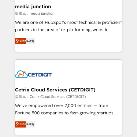
Mexico, USA, and Portugal—we've executed over a
media junction
hundred successful operations. Our approach,
提供元：media junction
rooted in RevOps principles, integrates analysis,
We are one of HubSpot's most technical & proficient
training, planning, and qualification. Leveraging
partners in the area of re-platforming, website
technology, data analytics, CRM optimization, and
design & development. We specialize in multi-hub
Elite
5.0
inbound marketing tactics, we focus on
implementations for mid-market & enterprise
understanding, nurturing, and converting leads.
companies. We are woman-owned, powered by
Partner with us to unlock your business's full
coffee, and we ❤️ dogs. We produce award-winning
potential and achieve sustained growth in today's
work for our clients. 🏆2023 Technical Expertise
competitive market.
Impact Award 🏆2022 Technical Expertise Impact
Award 🏆2022 Platform Migration Excellence Impact
Award 🏆2020 Elite Solutions Partner 🏆2019
Cetrix Cloud Services (CETDIGIT)
Integrations HubSpot Impact Award 🏆2019
提供元：Cetrix Cloud Services (CETDIGIT)
Marketing Enablement HubSpot Impact Award 🏆
We’ve empowered over 2,000 entities — from
2018 Website Design HubSpot Impact Award 🏆2017
Fortune 500 companies to fast-growing startups
Website Design HubSpot Impact Award 🏆2016
and nonprofits — to streamline operations, scale
Elite
5.0
Growth-Driven Design Agency of the Year 🏆2016
revenue, and unlock the full potential of HubSpot.
Sales Enablement HubSpot Impact Award 🏆2015
With deep technical and industry expertise, we fuse