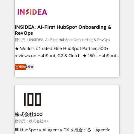
INSIDEA, AI-First HubSpot Onboarding &
RevOps
提供元：INSIDEA, AI-First HubSpot Onboarding & RevOps
★ World's #1 rated Elite HubSpot Partner, 500+
reviews on HubSpot, G2 & Clutch. ★ 150+ HubSpot
Certified Experts & Trainers across the team ★
Elite
5.0
1,500+ implementations across five continents ★ AI-
First, RevOps-led, Onboarding obsessed ★
Company of the Year 2024/25 INSIDEA helps
growing companies turn HubSpot into a revenue
engine. We onboard your team, migrate your data,
and build AI-powered workflows that drive adoption
from week one, in your time zone. What we do ➤
株式会社100
Onboarding: Live in weeks, with workflows built
提供元：株式会社100
around your business, not a template. ➤ Migration:
🏢 HubSpot × AI Agent × DX を統合する「Agentic