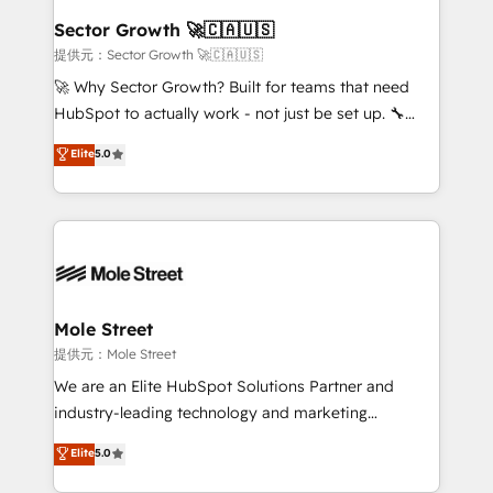
líder no ranking global de sucesso do cliente da
Implementation Certified Partner and we contribute
Sector Growth 🚀🇨🇦🇺🇸
HubSpot.
to their advisory council. We strive to do 'good work
提供元：Sector Growth 🚀🇨🇦🇺🇸
with good people' and have worked with incredible
🚀 Why Sector Growth? Built for teams that need
brands. You can see some of them on our website,
HubSpot to actually work - not just be set up. 🔧
along with plenty of case studies.
HubSpot Experts: Onboarding, migrations,
Elite
5.0
automation, and training built for adoption. ⚡ Highly
Technical Execution: ERP, EMR and Custom
Integrations; complex builds delivered in weeks, not
months. 🤖 AI Consulting & Agents: AI-powered
workflows; automation agents; process optimization
inside HubSpot. 🏆 Industry Experience: 🏥
Healthcare: HIPAA implementations; secure data
Mole Street
workflows 💼 Financial Services: compliant
提供元：Mole Street
workflows; audit-ready reporting ⚖️ Legal: client
We are an Elite HubSpot Solutions Partner and
intake; pipeline and document workflows 🛒 E-
industry-leading technology and marketing
Commerce: Shopify, WooCommerce; lifecycle and
consultancy. Our focus is on enterprise and mid-
Elite
5.0
revenue automation 🏢 Real Estate: deal pipelines;
market B2B companies globally that want a strategic
portfolio and lifecycle management 🏭
approach to execute their goals through creative