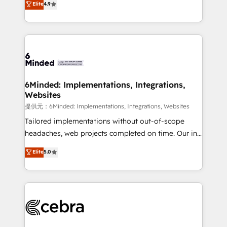
Elite
4.9
150+ HubSpot-certified experts, we deliver scalable
English, Spanish, Portuguese & Italian 👉 Grow
solutions to complex GTM and RevOps challenges.
smarter with AI and HubSpot.
Our Expertise 🔹 Onboarding & Implementation:
Accredited HubSpot Partner, ensuring smooth setup
tailored to your GTM motion. 🔹 Migrations:
Accredited HubSpot Partner, ensuring migration
from other CRMs to HubSpot without data loss or
6Minded: Implementations, Integrations,
Websites
downtime. 🔹 RevOps Strategy: Align teams,
processes, and data to drive revenue efficiency. 🔹
提供元：6Minded: Implementations, Integrations, Websites
Integrations: Connect HubSpot with your tech stack
Tailored implementations without out-of-scope
for better adoption. 🔹 Custom Solutions: Build
headaches, web projects completed on time. Our in-
tailored apps, workflows, and configurations. We are
house team of certified CRM architects, experts,
Elite
5.0
SOC 2 Type II and ISO 27001 certified, reinforcing
developers, designers, and marketers handles all
our commitment to data security and compliance. At
aspects of your HubSpot. ✨ 400+ global clients ✨
OneMetric, we help revenue teams focus on the
100+ seamless migrations from 15+ different CRMs
OneMetric that matters most: revenue.
✨ 100,000+ hours in HubSpot projects, 75+ full Hub
implementations, and 5,000+ pages ✨ CS: Clients
generating 7-digit MRR from inbound campaigns ✨