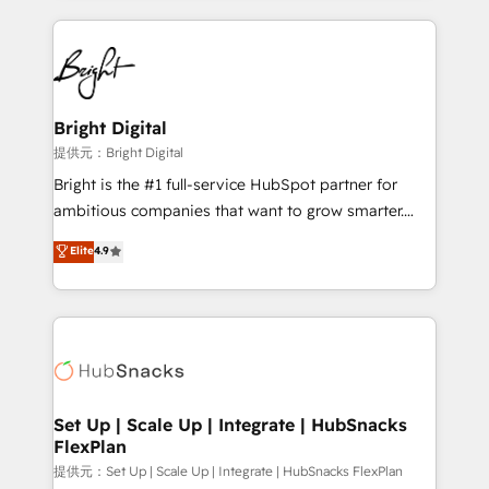
Growth-Driven Design Agency of the Year 🏆2015
automation, integration, and AI innovation to deliver
Became the 5th Agency to reach Diamond 🏆2014
lasting impact. We specialize in: • Turnkey and end-
HubSpot COS Performance Award 🏆2014 HubSpot
to-end HubSpot implementations • Onboarding for
COS Design Award 🏆2013 HubSpot Marketplace
Sales, Service, Marketing & Content Hubs • AI voice
Provider of the Year 🏆2011 Became a HubSpot
and chat agents, predictive automation, and smart
Bright Digital
Partner 📆Founded in 1997
workflows • Salesforce + HubSpot integration •
提供元：Bright Digital
RevOps and AI-driven sales enablement • Website
Bright is the #1 full-service HubSpot partner for
design and CMS development • ERP integration: SAP,
ambitious companies that want to grow smarter.
NetSuite, Microsoft Dynamics, … • Data cleansing
From HubSpot onboarding, to training, from
Elite
4.9
and CRM migration from any platform •
developing a new website to lead generation and
Client/member portals built on HubSpot • Custom
digital marketing; we do it all (and with great
and complex integrations: SAM.gov, GovWin,
results)! In short, our services include: - HubSpot
QuickBooks, PandaDoc, ClickUp, Shopify, Mapsly,
consultancy: onboarding, training, data migration -
WooCommerce, BuilderTrend, and more Experience
HubSpot development: websites, custom modules,
the difference — reach out to see how AI + HubSpot
integrations - Marketing & sales solutions: digital
can transform your business.
marketing, advertising, campaigns, content and
Set Up | Scale Up | Integrate | HubSnacks
FlexPlan
design We connect people, data and technology to
improve customer experiences. With our bright
提供元：Set Up | Scale Up | Integrate | HubSnacks FlexPlan