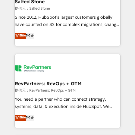
we turn complexity into clarity, human at global
Salted Stone
scale. 🏆 HubSpot’s CEO called us “the partner of the
提供元：Salted Stone
future.” Others agree it is proof of trust built through
Since 2012, HubSpot’s largest customers globally
measurable impact.
have counted on S2 for complex migrations, change
management, systems integration, and creative
Elite
5.0
solutions that deliver measurable impact and
transform brand experiences As one of the few full-
service creative agencies in the HubSpot
ecosystem, we blend strategy, technology, & award-
winning design to build scalable, globally
regionalized HubSpot websites, integrated
marketing campaigns, & RevOps frameworks that
RevPartners: RevOps + GTM
fuel long-term success We connect the entire
提供元：RevPartners: RevOps + GTM
customer lifecycle through seamless integrations,
You need a partner who can connect strategy,
ensure long-term adoption with change-
systems, data, & execution inside HubSpot. We
management programs, and align marketing, sales,
bridge the gap where most agencies fall short by
Elite
5.0
and service to drive sustainable growth With 6 key
combining GTM strategy with technical execution to
HubSpot accreditations and experience across
solve the right problem with the right solution. As the
hundreds of organizations in dozens of industries,