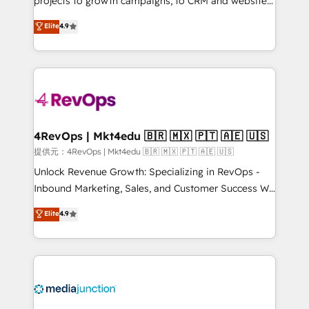
projects to growth campaigns, to CRM and websites.
HubSpot experts backed by over 10+ years of
Hire an agency that's experienced in every inch of
Elite
4.9
HubSpot experience ✔️Flexible pricing models —
HubSpot and willing to work hand-in-hand with your
Hourly-fee (assigned one Dedicated HubSpot
team to simplify the complex and build a better
Admin); Monthly-fee (HubSpot Admin + Project
experience for your team and customers.
Manager); and Fixed Project Cost (as per
requirement). ✔️Helped over 25,000+ customers so
far with our HubSpot solutions. ✔️Bespoke apps &
on-demand bundle services. Connect with us today!
4RevOps | Mkt4edu 🇧🇷 🇲🇽 🇵🇹 🇦🇪 🇺🇸
提供元：4RevOps | Mkt4edu 🇧🇷 🇲🇽 🇵🇹 🇦🇪 🇺🇸
Unlock Revenue Growth: Specializing in RevOps -
Inbound Marketing, Sales, and Customer Success We
specialize in driving revenue growth for companies
Elite
4.9
across industries through tailored marketing, sales,
and customer success strategies, utilizing RevOps
methodologies. As Latin America's largest HubSpot
partner and a global leader in education market, we
offer unparalleled insights. Operating in five
countries—Brazil, UAE (Abu Dhabi/Dubai/Sharjah),