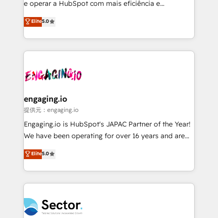
media, and AI voice to drive pipeline. 🤖 AI Custom
e operar a HubSpot com mais eficiência e
Agent Development Deploy AI agents for
previsibilidade de receita. Combinamos Revenue
Elite
5.0
prospecting, follow-ups, service triage, and
Operations (RevOps) e Inteligência Artificial para
knowledge retrieval—built in HubSpot. ⚡ Fast-Track
estruturar processos integrar sistemas organizar
& Growth-Track Services Fast-Track: Rapid HubSpot
dados e automatizar operações. O objetivo é
onboarding in weeks Growth-Track: Unlock
transformar a HubSpot em um verdadeiro sistema
advanced optimization & adoption 📍 São Paulo, BR
operacional de receita conectando equipes
• Des Moines, IA • New York, NY
tecnologia e dados em uma operação integrada.
Também somos distribuidores oficiais da HubSpot
engaging.io
e de mais de 150 softwares globais permitindo
提供元：engaging.io
contratar e pagar a HubSpot em reais com nota
Engaging.io is HubSpot's JAPAC Partner of the Year!
fiscal no Brasil e gerar economia de até 50% na
We have been operating for over 16 years and are
contratação de softwares internacionais.
one of HubSpot's most experienced and technically
Elite
5.0
Oferecemos ainda agentes de IA especializados em
capable Agency Partners globally. We specialise in
HubSpot que automatizam tarefas executam rotinas
complex CRM migrations, implementations,
no CRM e mantêm os dados organizados, como um
integrations, custom CMS portal development,
especialista operando a plataforma 24/7. Hoje 300+
design & UX for mid to large to multi national
empresas em 13 países utilizam a Nexforce. Somos
businesses. Our teams are based in North America
a maior parceira da HubSpot na América Latina e
and APAC. We are HubSpot's top-ranked Advanced