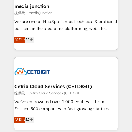
Mexico, USA, and Portugal—we've executed over a
media junction
hundred successful operations. Our approach,
提供元：media junction
rooted in RevOps principles, integrates analysis,
We are one of HubSpot's most technical & proficient
training, planning, and qualification. Leveraging
partners in the area of re-platforming, website
technology, data analytics, CRM optimization, and
design & development. We specialize in multi-hub
Elite
5.0
inbound marketing tactics, we focus on
implementations for mid-market & enterprise
understanding, nurturing, and converting leads.
companies. We are woman-owned, powered by
Partner with us to unlock your business's full
coffee, and we ❤️ dogs. We produce award-winning
potential and achieve sustained growth in today's
work for our clients. 🏆2023 Technical Expertise
competitive market.
Impact Award 🏆2022 Technical Expertise Impact
Award 🏆2022 Platform Migration Excellence Impact
Award 🏆2020 Elite Solutions Partner 🏆2019
Cetrix Cloud Services (CETDIGIT)
Integrations HubSpot Impact Award 🏆2019
提供元：Cetrix Cloud Services (CETDIGIT)
Marketing Enablement HubSpot Impact Award 🏆
We’ve empowered over 2,000 entities — from
2018 Website Design HubSpot Impact Award 🏆2017
Fortune 500 companies to fast-growing startups
Website Design HubSpot Impact Award 🏆2016
and nonprofits — to streamline operations, scale
Elite
5.0
Growth-Driven Design Agency of the Year 🏆2016
revenue, and unlock the full potential of HubSpot.
Sales Enablement HubSpot Impact Award 🏆2015
With deep technical and industry expertise, we fuse