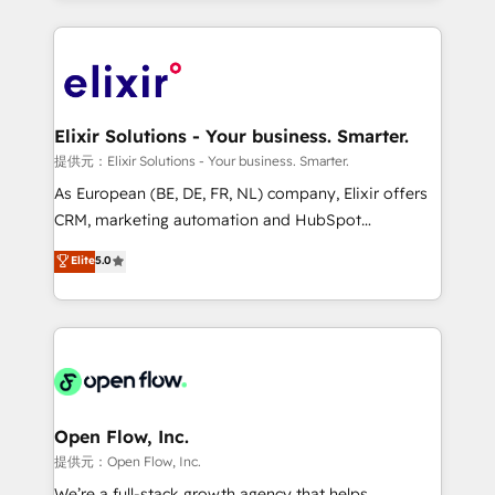
Manufacturing: ERP integrations; operational
applications of our solutions; Technical HubSpot
alignment 🛡️ Compliance & Data Considerations:
Consulting, Content Marketing, Growth-Driven
HIPAA-aware; CASL-compliant; GDPR-ready
Design, Migrations + Integrations. Mole Street’s
implementations where required 💡 Why 500+
mission is empowering others to realize their
Clients Choose Us: Elite Partner; technical, fast, and
greatness, which is achieved through creating
Elixir Solutions - Your business. Smarter.
built to scale.
absolute clarity, derived from a well-defined
提供元：Elixir Solutions - Your business. Smarter.
strategy, executed well, and reported on with clear
As European (BE, DE, FR, NL) company, Elixir offers
results. The culture is driven by core values; Joy, Grit,
CRM, marketing automation and HubSpot
Accountability, Curiosity, Authenticity, Growth
integration products and services to mid-market
Elite
5.0
Mindedness, and Clarity. We are driven to win for the
and enterprise customers. We ensure that your sales,
collective good of the company and its clientele, and
service and marketing department operates in the
dedicated to breaking the mold from the agency of
most effective way, while at the same time
the past into the consultancy of the future. Great
leveraging your commercial data for a fully
things are happening.
integrated buyers journey. Elixir is located in
Brussels, Munich "München", Cologne "Köln", Paris
and Amsterdam. Elixir is a first mover and leader
Open Flow, Inc.
when it comes to HubSpot sales and service
提供元：Open Flow, Inc.
implementations, highly renowned for our business
We’re a full-stack growth agency that helps