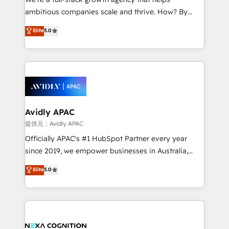
acumen, process (re-)design experience and a
ambitious companies scale and thrive. How? By
massive amount of success stories in this area. We
upgrading and streamlining every single revenue-
Elite
5.0
integrate HubSpot with complex solutions like SAP,
generating aspect of your business. We’re proud
MicroSoft, custom solutions,... Our company also has
HubSpot Elite Solutions Partners and devout CRM
strong experience with HubSpot CRM extension,
nerds who can harness HubSpot’s custom digital
mobile apps for Field Service Management and
tools to improve each touchpoint of your customer
Retail execution, CPQ, customer portals and
experience. Working hand-in-hand with your team,
HubSpot CMS developments. And we're champions
we’ll assemble a RevOps machine that drives more
when it comes to complex data migrations.
traffic, generates better leads and crushes your
Avidly APAC
revenue goals. We've worked with thousands of
提供元：Avidly APAC
HubSpot customers and we'd love to work with you
Officially APAC's #1 HubSpot Partner every year
too! Clients come to us for: Advanced CRM solutions
since 2019, we empower businesses in Australia,
System Integrations both Custom and Native to
New Zealand, and globally to realise their full
Elite
5.0
HubSpot Data System Migrations between systems
potential through enterprise HubSpot CRM
to HubSpot New lead generation strategies Time-
implementation. And we deliver best practice across
saving automations Fresh growth campaigns Robust
the whole HubSpot platform, covering marketing,
help desk Unified revenue operations Dynamic
sales, service, CMS and integrations. We work with
website development Award-winning creative
all businesses, from start-up to Enterprise, and have