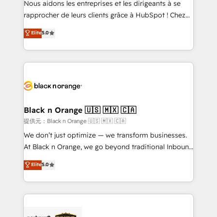
Nous aidons les entreprises et les dirigeants à se
business services. We prepare a customized
rapprocher de leurs clients grâce à HubSpot ! Chez
business case that demonstrates the value and
DIGITALISIM, nous avons l'intime conviction que la
Elite
5.0
impact of your digital transformation, including a
réussite des entreprises passe par l’innovation web,
detailed financial rationale with a focus on ROI and
le marketing digital, et la relation client ! C'est
TCO. As a trusted extension of your team, we
pourquoi, nos experts sont à la fois capables de
believe in the power of partnership. Together, we
gérer votre projet de création de site internet, votre
embark on a transformational journey that sets your
référencement, votre stratégie digitale et le pilotage
business up for long-term success. Unlock your
et l'intégration d'HubSpot ! Les grandes phases d'un
business. If not now, when?
projet HubSpot avec DIGITALISIM : 🧽 Nettoyage,
Black n Orange 🇺🇸 🇲🇽 🇨🇦
migration et intégration des bases de données. 🚀
提供元：Black n Orange 🇺🇸 🇲🇽 🇨🇦
Développement des interfaces avec vos logiciels
We don’t just optimize — we transform businesses.
métiers ⚙️ Configuration de la plateforme HubSpot
At Black n Orange, we go beyond traditional Inbound
📈 Configuration de rapports et tableaux de bord 🤝
Marketing with our exclusive methodologies:
Elite
5.0
Book Process & Guidelines utilisateurs 🎓
BOOMS and BOOST. Together, they form a powerful
Formations des utilisateurs
combination that has driven success for over 800
businesses worldwide. As Elite HubSpot Partners, we
specialize in crafting high-performance growth
strategies that integrate data-driven marketing,