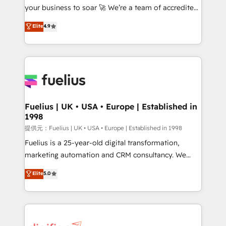
your business to soar 🚀 We’re a team of accredited
our AI governance framework, built on ISO 42001
HubSpot experts ready to help you. We can
Ready for the next step? Click the 👈 '𝗖𝗼𝗻𝘁𝗮𝗰𝘁
Elite
4.9
implement the platform into complex business
𝗯𝘂𝘀𝗶𝗻𝗲𝘀𝘀' button to get in touch (𝘸𝘦'𝘳𝘦 𝘴𝘶𝘱𝘦𝘳
environments, optimise what you've got and make
𝘳𝘦𝘴𝘱𝘰𝘯𝘴𝘪𝘷𝘦)
sure you can actually use it, build your website in
HubSpot or create an inbound marketing strategy
for you and execute it on HubSpot. We are on the
G-Cloud 14 CCS (Crown Commercial Service)
framework, meaning we've been accredited by
Fuelius | UK • USA • Europe | Established in
1998
HubSpot and vetted by the CCS, which means we
can support public sector companies as well the
提供元：Fuelius | UK • USA • Europe | Established in 1998
other ones listed in our profile. Our services: -
Fuelius is a 25-year-old digital transformation,
HubSpot implementation - HubSpot CMS website
marketing automation and CRM consultancy. We
build We can do lots of things. But everything we do
enable mid-market and enterprise clients to
Elite
5.0
is there for you to: - Grow revenue, and run your
maximise their return from digital and fuel their
business more efficiently - Build stronger
growth. We modernise platforms, streamline
relationships with customers - Make better
operations that are causing inefficiencies, improve
decisions with data - Find a new voice and reach
customer experiences, integrate systems, and
more people - Get the most out of your HubSpot