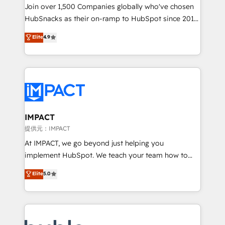
people, exciting ideas and can-do mentality, we
Join over 1,500 Companies globally who've chosen
ensure revenue growth on a daily basis. So tell us
HubSnacks as their on-ramp to HubSpot since 2014
your challenge; our passionate and growth driven
Simple pay-as-you-go plans that accelerate value...
Elite
4.9
team of 100+ experts is ready for you! Driving digital
1️⃣ Set Up | Onboarding New or Check-fixing existing
growth | www.brightdigital.com
HubSpot portals 2️⃣ Scale Up | 100% HubSpot Task
Execution... Global 24/7 ... All Experts 3️⃣ Integrate |
your entire Tech Stack with Custom Integrations
Slash months from your API Integration project... ⬅️
Click "Contact Business" ⬅️ to access 150+ Kickstart
Integration templates that put HubSpot in the center
IMPACT
of your tech stack, syncing... 🛍️ Shopify or
提供元：IMPACT
WooCommerce 💲 Stripe or Paypal 💰 Sage or
At IMPACT, we go beyond just helping you
Netsuite 🤖 Google or Microsoft ✍️ DocuSign or
implement HubSpot. We teach your team how to
PandaDoc 🌐 Avalara or Quaderno HubSnacks holds
master it. As the creators of the Endless Customers
Elite
5.0
the rare Advanced "Custom Integrations"
System™ (the next evolution of They Ask, You
Accreditation, securely sync data across... 🔄 any
Answer), we’re the only HubSpot partner built
apps, in any direction. Stuck on your old CRM..?
entirely around coaching and training. That means
Migrate | seamlessly off your old CRM onto a clean
we don’t do the work for you; we help you build the
new HubSpot portal with Advanced Website and