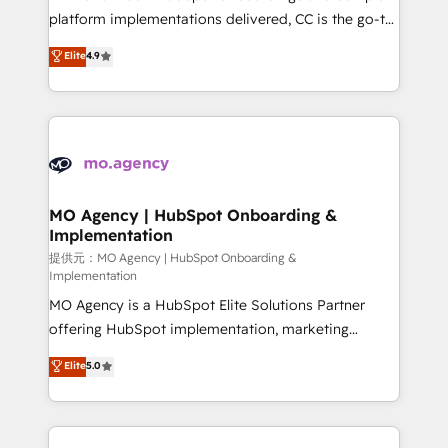
to your needs and sales objectives. With 125+
platform implementations delivered, CC is the go-to
certifications, we are part of the most certified
Elite Solutions Partner for businesses ready to
Elite
4.9
Canadian agencies, and we both hold Onboarding
migrate, replatform, and scale smarter. We specialize
Accreditations. Based in Canada (coast to coast), our
in high-impact CRM and CMS migrations and
services are offered in both English & French.
onboarding from platforms like Salesforce, NetSuite,
Zoho, Pardot, Marketo, Microsoft Dynamics, Wix,
WordPress and legacy CRMs, turning fragmented
systems into unified, growth-ready HubSpot
architectures that accelerate revenue operations and
MO Agency | HubSpot Onboarding &
Implementation
performance. - Multi-object CRM migration, cleanup,
and implementation. - Pre-built and custom
提供元：MO Agency | HubSpot Onboarding &
Implementation
integrations across your full tech stack. - Custom
MO Agency is a HubSpot Elite Solutions Partner
object setup, CMS builds, and full-funnel automation.
offering HubSpot implementation, marketing
- Dashboards, lifecycle campaigns, and lead
automation, CRM and RevOps consulting, B2B SEO,
nurturing sequences. - Cross-hub setup across
Elite
5.0
paid media, content marketing, AEO and GEO (AI
Marketing, Sales, Operations, and Service Hubs. -
search optimisation), and HubSpot Content Hub and
Ongoing optimization, managed support, and
WordPress development. We work with enterprise
scalable retainers. Let’s make HubSpot your most