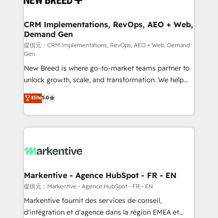
定の代行ではなく、設計の責任」を引き受け、部門横断
technical development team. - 19 HubSpot-certified
の統合・浸透・変革管理を実行します。 ▸ CMS戦略設
trainers to drive platform adoption. 📈 Revenue
CRM Implementations, RevOps, AEO + Web,
計・構築：リード獲得・CVR・SEOを前提にした情報設
Demand Gen
Generation - Full-funnel marketing and high-
計・導線設計・テンプレート設計をContent Hubで一体
performance advertising via Point Success Media. -
提供元：CRM Implementations, RevOps, AEO + Web, Demand
Gen
提供。 ▸ 既存CRM・MAからの移行支援：Salesforce・
Expert deployment of Breeze AI and custom agents
Marketo・Pardot等からの移行、カスタム設計、履歴
New Breed is where go-to-market teams partner to
to automate growth. 🏆 Elite Excellence - 8 platform
データ移行と活用設計まで。 ▸ AEO対応：ChatGPT・
unlock growth, scale, and transformation. We help
accreditations and deep HIPAA-compliance
Perplexity等のAI検索からの流入・引用を前提にコンテ
companies activate HubSpot’s AI-powered
expertise. - A team of 250+ experts dedicated to
Elite
5.0
ンツとサイト構造を最適化。 🏆 なぜ100incを選ぶの
customer platform and operationalize HubSpot’s
your resilient growth.
か？ ✓ HubSpot Eliteパートナー認定 ✓ HubSpotアワ
Loop Marketing framework through expert-led
ード受賞・HUGリーダー ✓ ISO27001:2022 /
services, smart agents, and purpose-built apps,
ISO9001:2015 取得 ✓ 400社以上の導入実績 ✓
tailored to your business. Together, we unlock
HubSpot大百科 出版 CRM・AI活用に関するご相談、現
results, fast. ⚙️CRM & RevOps: Align all Hubs to your
状整理の壁打ちなど、構想段階からお気軽にお問い合わ
buyer journey for clean data, scalability, & reporting.
せください。
🎯Demand Gen & ABM: Drive pipeline with inbound,
Markentive - Agence HubSpot - FR - EN
ABM, AEO, SEO, & paid media. 👩‍💻Web Design:
提供元：Markentive - Agence HubSpot - FR - EN
Build high-performing websites with UX, messaging,
Markentive fournit des services de conseil,
& conversion strategy that drive results. 🤖AI
d'intégration et d'agence dans la région EMEA et