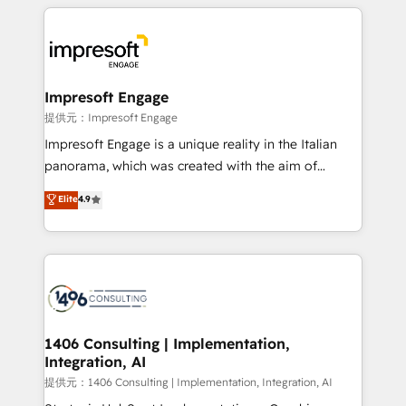
experiences. To us, technology is more than just
tech global congress). 👉 Ready to scale your
code; it’s about creating things that are useful, cool,
business with HubSpot? Let Cebra’s experts help
and—most importantly—simple. That’s why we lean
you grow faster, smarter, and with impact.
into bold ideas and shape them into thoughtful
products and strategies that actually make a
Impresoft Engage
difference.
提供元：Impresoft Engage
Impresoft Engage is a unique reality in the Italian
panorama, which was created with the aim of
putting Customer Experience at the center by
Elite
4.9
creating digital environments capable of integrating
people, processes and data. We offer the best
digital solutions on the market, ranging from CRM
processes and technologies to digital strategy, from
marketing automation to online and offline sales
processes through Customer Service Management,
allowing companies to optimize processes and meet
1406 Consulting | Implementation,
Integration, AI
the needs of the customer. We are part of Impresoft
Group, a group of specialized and complementary
提供元：1406 Consulting | Implementation, Integration, AI
companies that divide their offer into 4