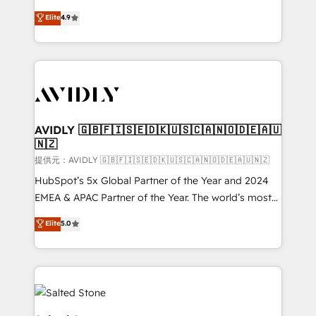
Strategy: Activate Breeze Agents, configure HubSpot
North America. Avec plus de 115 experts en
Elite
4.9
AI, & maximize AEO with tailored AI services. 🧩
marketing automation, Growth, Revops, CRM et
Integrations: Extend HubSpot with custom
webdesign. Markentive is both a consulting firm, a
integrations, hosting, & maintenance.
digital agency and an integrator. With over 115
experts in marketing automation, growth, revops,
CRM and webdesign (We focus on EMEA - USA
customers).
AVIDLY 🇬🇧🇫🇮🇸🇪🇩🇰🇺🇸🇨🇦🇳🇴🇩🇪🇦🇺
🇳🇿
提供元：AVIDLY 🇬🇧🇫🇮🇸🇪🇩🇰🇺🇸🇨🇦🇳🇴🇩🇪🇦🇺🇳🇿
HubSpot’s 5x Global Partner of the Year and 2024
EMEA & APAC Partner of the Year. The world’s most
experienced and fully accredited HubSpot Solutions
Elite
5.0
Partner. 🚀 With 2,750+ HubSpot projects delivered
and 370+ specialists across EMEA, APAC and NAM,
we de-risk complex CRM programmes and
accelerate ROI across every HubSpot Hub. 🧭 From
multi-region migrations to AI-powered automation,