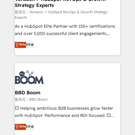
Strategy Experts
pour aligner les équipes marketing, commerciales et
support client (data migration, synchronisation API,
提供元：Vonazon ⚡ HubSpot RevOps & Growth Strategy
Experts
audit et maintenance) ➤ La création de sites internet
As a HubSpot Elite Partner with 150+ certifications
de conversion qui transforment les visiteurs en
and over 5,000 successful client engagements,
opportunités d'affaires ➤ La mise en place de
Vonazon turns marketing complexity into
stratégies d'acquisition marketing (SEO, SEA,
Elite
5.0
measurable, scalable growth. From onboarding to
inbound, automatisation marketing, ABM, IA,
enterprise-grade campaigns, our in-house team
emailing) Informations clés : - 10 ans d'expérience -
builds scalable strategies that drive long-term
100+ intégrations CRM HubSpot réussies - 40
revenue. ⚙️ HubSpot Integration & Optimization •
experts conseil - 150 certifications HubSpot
Seamless CRM, CMS, and automation setup •
cumulées
Complex platform migrations and data cleanups •
Custom APIs and third-party integrations 📈 End-to-
BBD Boom
End Revenue Acceleration • Lifecycle marketing and
提供元：BBD Boom
pipeline growth programs • Sales enablement tools
💥 Helping ambitious B2B businesses grow faster
and CRM optimization • Retention strategies with
with HubSpot. Performance and ROI focused. 💥
customer journey mapping 🏅 Elite-Level HubSpot
BBD Boom is the HubSpot partner that can help you
Elite
5.0
Execution • 750+ onboardings and 2,000+
to HubSpot Better. We work with your teams to
implementations • Deep expertise across marketing,