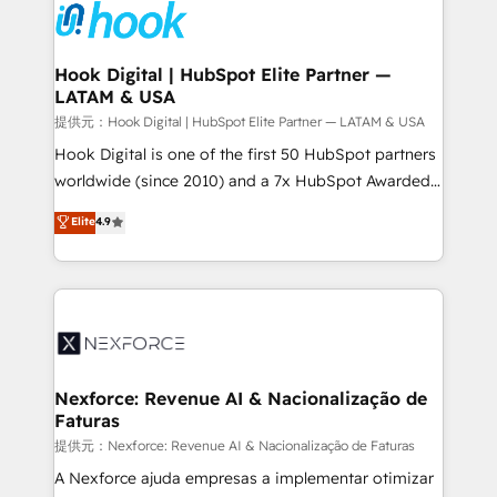
move beyond spreadsheets into unified systems
Onboarding - Data Migration & Integrations -
that drive real business results.
Technical Audit & Optimization Strategic Solutions: -
Revenue Operations - Inbound Marketing -
Hook Digital | HubSpot Elite Partner —
LATAM & USA
Outbound Marketing - HubSpot CMS Website
Design & Development We empower our clients to
提供元：Hook Digital | HubSpot Elite Partner — LATAM & USA
reach their full potential by providing transparent,
Hook Digital is one of the first 50 HubSpot partners
relationship-driven support. With over 300 HubSpot
worldwide (since 2010) and a 7x HubSpot Awarded
certifications and accreditations, we deliver both the
Elite Partner. With 500+ projects across the U.S.,
Elite
4.9
technical know-how and strategic guidance you
Brazil, and LATAM, we combine global expertise with
need to succeed.
regional experience. Today, we are Brazil’s largest
HubSpot Elite Partner—trusted by companies across
the Americas to scale smarter. ⚙️ CRM
Implementation & Migration Onboarding across all
Hubs, plus migrations from Salesforce, Pipedrive, RD
Station, Freshdesk, Intercom, and more. Custom
Nexforce: Revenue AI & Nacionalização de
Faturas
objects, automations, and integrations built for
growth. 🚀 AI-Driven GTM Orchestration Unify
提供元：Nexforce: Revenue AI & Nacionalização de Faturas
HubSpot with LinkedIn, WhatsApp, email, paid
A Nexforce ajuda empresas a implementar otimizar