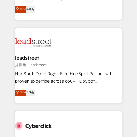
most out of their HubSpot experience operating in
grow with clarity, confidence, and intelligence.
Elite
5.0
the United States, EU, UAE, Mexico and Latin
Operating across the UK, Netherlands, Ireland, and
America. From casual user to super fan: make
Canada, we’ve delivered thousands of successful
HubSpot an experience you LOVE!
HubSpot projects for mid-market and enterprise
clients worldwide, with over 10 years experience. We
combine HubSpot, data, and AI to design connected
go-to-market systems that align people, process,
and technology for predictable, scalable revenue
leadstreet
growth. Our expertise spans RevOps, CRM and data
提供元：leadstreet
architecture, AI enablement, and strategic marketing,
HubSpot. Done Right. Elite HubSpot Partner with
delivered through our proprietary FLAIR framework
proven expertise across 650+ HubSpot
for responsible AI adoption. As a HubSpot Elite
implementations. With 12+ years of HubSpot
Elite
5.0
Partner and ISO 27001:2022 certified consultancy,
experience, we help you use the HubSpot platform
we blend strategy, creativity, and technology to help
to its fullest capacity, improve your current HubSpot
organisations scale smarter and grow stronger.
website, or build your new one.