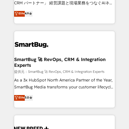
Move from any legacy CRM. Zero downtime, full data
CRM パートナー」 経営課題と現場業務をつなぐAIネイ
integrity. ➤ Implementation: Configure HubSpot to
ティブ・エージェンシーとして、HubSpot Eliteの実装
Elite
4.9
run your revenue process. Sales, marketing, and
力で顧客フロント業務を再設計します。 💡 100inc は何
service wired together. ➤ AI and Integrations: Layer
をする会社か？ HubSpotを共通基盤に、AIエージェン
Breeze AI, custom agents, and APIs to remove
トを組み込んだ顧客フロント業務（マーケティング・営
manual work. ➤ Ongoing Management: Monthly
業・CS）を組織全体で設計・実装する日本のAIネイテ
tune-ups, feature rollouts, adoption coaching. Buying
ィブ・エージェンシーです。事業部・グループ会社・部
HubSpot, switching to it, or reviving a stale portal?
門が分立する組織で、データと業務プロセスのサイロ化
We are built for the work.
を、CRMを軸とした全社共通基盤に再構築します。意
SmartBug 🚀 RevOps, CRM & Integration
Experts
思決定者・PMO・現場担当者に並走します。 1️⃣
HubSpot導入・活用支援 顧客データの一元化から、
提供元：SmartBug 🚀 RevOps, CRM & Integration Experts
GTMの見える化・自動化まで。全Hub統合運用、デー
As a 3x HubSpot North America Partner of the Year,
タ品質設計、グループ横断のCRM統合に対応します。
SmartBug Media transforms your customer lifecycle
2️⃣ AIエージェント組織構築 営業・マーケティング業務
into a revenue engine. Our unified ecosystem
Elite
5.0
の一部をAIが自律実行する組織への移行を設計・実装。
includes specialized divisions Globalia (AI &
Breeze・Claude等をHubSpotと連携させ、役割定義・
Software) and Point Success Media (Paid Media),
運用ルール・成果指標まで含めて設計します。 3️⃣ 全社
making this the official home for all three brands. 🔄
DX × AI推進のPMO伴走支援 複数部門をまたぐDX×AI変
Implementation & Integration - Seamless migrations
革を、構想から実装・定着までPMOとして主導。「設
and system integrations powered by Globalia’s