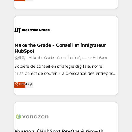
téléphonie, etc.) • Alignement des équipes grâce à un
outil et des données partagées • Amélioration de la
collecte et de l’analyse des données pour des
décisions éclairées • Optimisation de l’efficacité et
de la productivité des équipes Notre équipe de 30
consultants certifiés HubSpot aborde chaque projet
avec un engagement total, alignant processus
Make the Grade - Conseil et intégrateur
HubSpot
métiers et technologie, et guidant vos équipes à
travers le changement, tout en centrant vos objectifs
提供元：Make the Grade - Conseil et intégrateur HubSpot
d’entreprise. Grâce à une méthodologie éprouvée
Société de conseil en stratégie digitale, notre
auprès de plus de 400 clients, nous comprenons
mission est de soutenir la croissance des entreprises
rapidement vos enjeux et intégrons parfaitement
B2B à travers l’acquisition de nouveaux clients,
Elite
4.9
HubSpot dans votre organisation. Pour toute
l'intégration CRM et le développement des revenus
question technique ou besoin de structuration de
auprès de vos comptes existants. En France et à
votre projet HubSpot, contactez notre équipe pour
l'international, nous travaillons avec des ETI
un échange dédié.
ambitieuses, des grands groupes voulant aller au-
delà d’une simple transformation digitale et des
startups florissantes. Nos 3 grandes expertises sont :
➤ L’intégration de CRM et de méthodologie RevOps
Vonazon ⚡ HubSpot RevOps & Growth