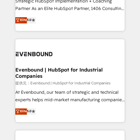
Strategic HubSpot Implementation + Coaching
Competence Centers: Smart Manufacturing,
Partner As an Elite HubSpot Partner, 1406 Consulting
Customer First, Enabling Technologies & Security.
helps mid-market revenue teams transform how
Elite
5.0
The synergies generated by these integrations,
they sell, market, and serve. We don't just build your
together with the combination of talents, skills,
HubSpot—we teach your team to own it, then stay
solutions and services, have allowed the group to
to help you keep winning. What We Do ⚙️ CRM
build an unrivaled offering portfolio on the market
Implementations across Marketing, Sales, Service,
to accompany companies on their digital
Data & Content 📈 Sales & Marketing Alignment +
transformation journey.
Revenue Team Enablement 🤖 Breeze AI & Custom
Agent Creation 🔄 Custom Integrations & Data
Evenbound | HubSpot for Industrial
Companies
Migration Why 1406 We become part of your team.
Your team learns while we build. We fix what others
提供元：Evenbound | HubSpot for Industrial Companies
broke. Built for mid-market reality—practical
At Evenbound, our team of strategic and technical
solutions that work with your actual headcount and
experts helps mid-market manufacturing companies
constraints. By the Numbers 🏆 Top 1% of all
achieve real growth. We specialize in delivering
Elite
5.0
HubSpot partners 🔄 Top 5% globally in client
tailored solutions that drive results by leveraging
retention 📅 8+ years of consistent results since 2017
HubSpot’s platform and data to fuel success.
Who We Serve Revenue teams, marketing leaders,
Technical Solutions: - HubSpot Technical Consulting -
and sales ops at mid-market companies ready to
HubSpot CRM Implementation - HubSpot