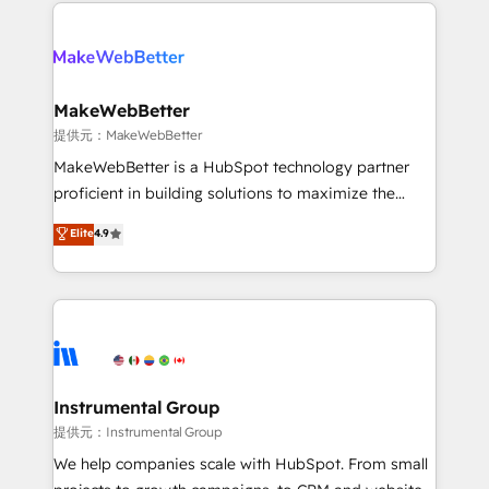
only firm in the world to hold Elite Partner
there’s a good chance one of our globally integrated
Accreditations with both HubSpot and Clay, our
teams has worked with clients just like you Let’s
clients gain a unique advantage in CRM architecture,
explore whether S2 is the partner you’ve been
pipeline generation, data intelligence, and go-to-
looking for...and get your next big initiative moving!
market execution. Why B2B Businesses Choose RP: -
MakeWebBetter
Secure: Soc2 compliant 🛡️ - Pricing: Implementations
提供元：MakeWebBetter
starting at $1,5k 💵 - Speed: Launch in 14 days ⚡ -
MakeWebBetter is a HubSpot technology partner
Global: 75+ RPers across five continents 🌐 - Scale:
proficient in building solutions to maximize the
Largest organically grown & fastest tiering Elite
operational efficiency of HubSpot. The fastest-
Elite
4.9
HubSpot Partner 🪴 - Sales Hub: More
growing tech-enabler & facilitator, MakeWebBetter,
implementations than any other Partner 💻 -
hands you the blend of HubSpot expertise &
Migrations: We convert Salesforce addicts to
eminent solutions & integrations. Trust us to
HubSpot evangelists 🧡 Don't hire a marketing
streamline your HubSpot experience. 🚀HubSpot
agency for an Ops problem. Don't hire a technical
Elite Partners with 10+ years of HubSpot experience
agency for a growth problem. Hire a partner built to
🤝HubSpot Premier Integration partner 🤝Google
solve both.
Premier Partner 2023 🌟5 HubSpot Accreditations 🌟
Instrumental Group
Won HubSpot Theme Challenge 2021 🌟INBOUND’19
提供元：Instrumental Group
HubSpot Rising Star Why us? Harnessing the full
We help companies scale with HubSpot. From small
potential of the powerful HubSpot CRM. ✔️A team of