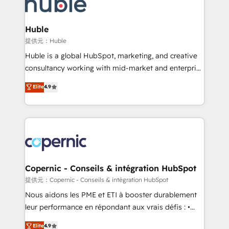
skills, processes, and internal team you need to
CRM Migrations using our in-house "HubScrub" Tool.
attract the right buyers, close deals faster, and grow
without outside dependencies. You’ll learn how to: •
Huble
Set up, audit, and organize your HubSpot portal •
提供元：Huble
Get your sales team fully using HubSpot • Track
Huble is a global HubSpot, marketing, and creative
pipeline and revenue across the entire buyer journey
consultancy working with mid-market and enterprise
• Build an in-house marketing team that drives
businesses. We go beyond implementation, shaping
Elite
4.9
growth • Create content and videos that attract
the strategy, processes, and teams that turn
buyers • Use AI to scale smarter Our coaching-led
HubSpot into a genuine growth engine. Named
approach works best for companies that are done
HubSpot's Global Partner of the Year in 2024,
with outsourcing and ready to build something that
consistently ranked among their top 5 partners
lasts. So if you're ready to become the most trusted
worldwide, and with over 15 years in the ecosystem,
voice in your market, let’s talk.
Huble has built a track record that speaks for itself.
One company, one operating model, delivering
Copernic - Conseils & intégration HubSpot
across offices and consulting teams in the UK, USA,
提供元：Copernic - Conseils & intégration HubSpot
Canada, Germany, France, Belgium, Singapore, and
Nous aidons les PME et ETI à booster durablement
South Africa. Certified compliant with ISO/IEC
leur performance en répondant aux vrais défis : •
27001:2022 and ISO 9001:2015 across all seven
Intégration de HubSpot avec d’autres outils (ERP,
Elite
4.9
international offices and 175+ employees.