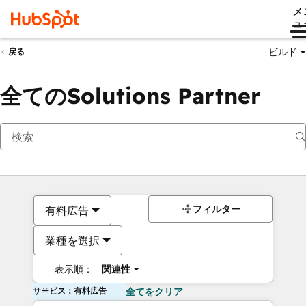
メ
ュ
ビルド
戻る
全てのSolutions Partner
フィルター
有料広告
業種を選択
表示順：
関連性
サービス：有料広告
全てをクリア