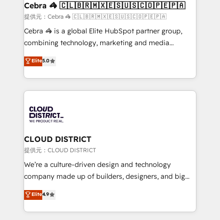
CS: 245% organic growth & +751% new visitors for a
Cebra 🦓 🇨🇱🇧🇷🇲🇽🇪🇸🇺🇸🇨🇴🇵🇪🇵🇦
full-funnel HubSpot project ✨ CS: 415% conversion
提供元：Cebra 🦓 🇨🇱🇧🇷🇲🇽🇪🇸🇺🇸🇨🇴🇵🇪🇵🇦
boost with a new HubSpot site Recognized leaders:
Cebra 🦓 is a global Elite HubSpot partner group,
🏆 HubSpot Platform Migration Impact Award 🏆
combining technology, marketing and media
Clutch HubSpot Global Leader 🏆 Finalist: HubSpot
expertise across Latin America and Southern
Elite
5.0
Inbound Campaign of the Year 🏆 Gold AVA Digital
Europe, with teams across 7 countries. Born in Chile,
Award for Best Website 🌟 Accreditations: CRM
we combine local insight with international reach to
Implementation, HubSpot Content Experience, CRM
help businesses grow through technology, creativity,
Data Migration & Custom Integration
AI and strategy. For over 12 years, we’ve delivered
500+ HubSpot implementations, building end-to-
end solutions that integrate CRM, AI automation,
inbound and loop marketing, content, and digital
CLOUD DISTRICT
creativity. Our multicultural team works in Spanish,
提供元：CLOUD DISTRICT
Portuguese, and English to design scalable strategies
We’re a culture-driven design and technology
that drive measurable growth. 🌎 Highlights: • 10+
company made up of builders, designers, and big
years as a HubSpot partner. • 2023 Impact Awards:
thinkers. We blend strategy, design, and
Elite
4.9
Platform Migration Excellence. • Top 3 Partner of the
development—always fueled by curiosity—to turn
Year LATAM 2022, 2023, 2024, 2025. • Partner of the
ideas, opportunities, and challenges into meaningful
Year 2024. • Organizer of Aliados.ai (AI, marketing &