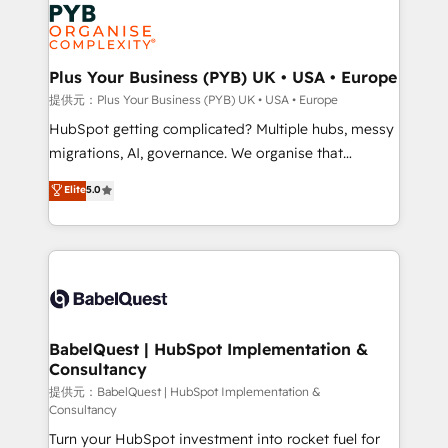
and growth-led companies across technology,
powerful growth engine. Built to convert, scale, and
professional services, financial services and
drive results.
industrial sectors. Offices in Johannesburg, Cape
Town, Dubai & London. 500+ HubSpot CRM
Plus Your Business (PYB) UK • USA • Europe
implementations delivered. AI visibility coverage
提供元：Plus Your Business (PYB) UK • USA • Europe
across ChatGPT, Claude, Perplexity, Gemini and
HubSpot getting complicated? Multiple hubs, messy
Google AI Overviews. HubSpot Impact Award -
migrations, AI, governance. We organise that
Customer First HubSpot Impact Award - Integrations
complexity, so your team can put HubSpot to work...
Elite
5.0
Innovation HubSpot Impact Award - Platform
Welcome to our Profile! We help with: • CRM
Migration Excellence HubSpot Impact Award -
implementation, reports, workflows, and team
Platform Excellence 40+ full-time HubSpot
training • CRM migration from Salesforce, Pipedrive,
professionals. 100s of certifications and
Dynamics and others • Technical projects including
accreditations with HubSpot.
custom API integrations with ERP (and other
systems) • AI governance for HubSpot-centred
operations A little about us: • Boutique 'Elite' team of
BabelQuest | HubSpot Implementation &
Consultancy
12 • 150+ clients across Sales Hub, Marketing Hub,
Service Hub, Data Hub and CMS • ISO/IEC
提供元：BabelQuest | HubSpot Implementation &
Consultancy
27001:2022, ISO 9001:2015, and ISO 42001:2023
Turn your HubSpot investment into rocket fuel for
certified - the AI management standard • GuardHub: