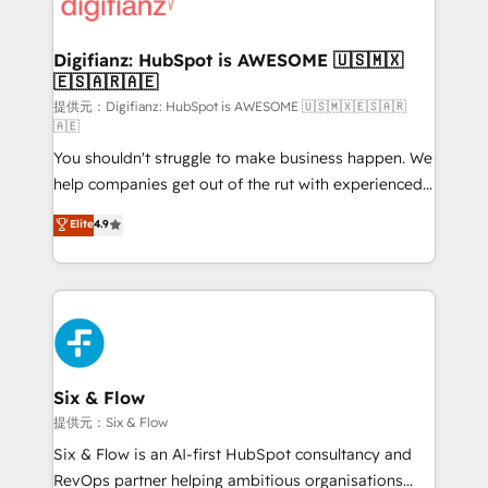
supercharge revenue operations Key services: • CRM
investment
Implementation • Systems Integration • Digital
Transformation / Web Development • RevOps &
Digifianz: HubSpot is AWESOME 🇺🇸🇲🇽
🇪🇸🇦🇷🇦🇪
Sales Consulting • Marketing Automation What
makes us different? 🚀 Top 0.5% of global HubSpot
提供元：Digifianz: HubSpot is AWESOME 🇺🇸🇲🇽🇪🇸🇦🇷
🇦🇪
agencies ⚙️ The strongest technical ability and
You shouldn't struggle to make business happen. We
integration capabilities 💼 Consultative, long-term
help companies get out of the rut with experienced,
partners who will embed ourselves into your
process-oriented teams implementing HubSpot
business, processes and systems 🏢 We specialise in
Elite
4.9
Marketing, Sales, Service, CMS and Operations Hub,
working with mid-market and enterprise
so selling and actually engaging with your customers
organisations, global organisations and those with
feels easy and pain-free. We are a top ranked
complex use cases 🏆 CRM Implementation,
HubSpot Elite Partner, winner of Rookie of the Year
Platform Enablement, Custom Integration and
and Customer First Awards, 4.9/5 rating in HubSpot
Onboarding Accredited 🔐 ISO27001 & ISO9001
Reviews and 4.9/5 rating in Clutch Reviews. Digifianz
Certified
helps the following industries: logistics & 3PL, home
Six & Flow
improvement & construction, branding and
提供元：Six & Flow
commercialization, real estate, health, education,
Six & Flow is an AI-first HubSpot consultancy and
SaaS, Software Dev & IT and consulting, make the
RevOps partner helping ambitious organisations