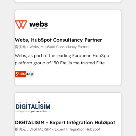
solve all your HubSpot challenges and improve user
sales, and service hubs • Built-in flexibility for
adoption, sales process and marketing results.
startups to global brands
Services 📚 Onboarding your team to HubSpot for
the first time 🔧 Designing and optimising your
HubSpot set-up for better results 🌐 Website design
and build using HubSpot 🔌 Integrating HubSpot
Webs, HubSpot Consultancy Partner
with other systems 🎓 Training your teams to be
提供元：Webs, HubSpot Consultancy Partner
HubSpot pros 📊 Lead generation services using
Webs, as part of the leading European HubSpot
HubSpot Why us? - SIX HubSpot Accreditations -
platform group of 150 Fte, is the trusted Elite
awarded by HubSpot after a rigorous process for
HubSpot CRM Partner offering you a roadmap on
Elite
4.8
CRM, Solutions Architecture, Onboarding , Data
maximizing EBITDA and achieving Commercial
Migration, Custom Integration & Platform
Excellence. With our targeted processes, we
Enablement -Onboarded over 500 businesses to
strengthen your digital transformation and minimize
HubSpot -Top 1% of partners worldwide -In-house
costs. As HubSpot's Advanced Accredited CRM
team of 25+ experts Contact us today to help you
Implementation partner, we provide expertise to
get more from your investment in HubSpot.
drive your business forward. Since 2015 we are fully
www.bbdboom.com
dedicated to HubSpot and with an experienced
DIGITALISIM - Expert Intégration HubSpot
team (50+), we work with reputable companies in
提供元：DIGITALISIM - Expert Intégration HubSpot
B2B sectors such as manufacturing, SaaS and