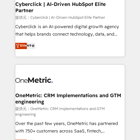
Cyberclick | AI-Driven HubSpot Elite
Partner
提供元：Cyberclick | AI-Driven HubSpot Elite Partner
Cyberclick is an AI-powered digital growth agency
that helps brands connect technology, data, and
creativity to achieve measurable results. Founded in
Elite
4.9
Barcelona and operating across Spain, LATAM, and
the UK, we support global companies in building
smarter marketing, sales, and customer success
strategies. As the only HubSpot Elite Partner in
Iberia (Spain & Portugal), we combine human insight
with intelligent automation to drive sustainable
growth. Our multidisciplinary team designs solutions
OneMetric: CRM Implementations and GTM
engineering
that simplify complexity, boost performance, and
turn innovation into real impact. 🌍 Highlights •
提供元：OneMetric: CRM Implementations and GTM
engineering
HubSpot Partner since 2012 • 2022 EMEA Impact
Over the past few years, OneMetric has partnered
Award: Best Integration • 150+ successful HubSpot
with 750+ customers across SaaS, fintech,
projects • Clients in 30+ industries • Proprietary
healthcare, real estate, and other industries. With
technology for integrations • Multilingual team: