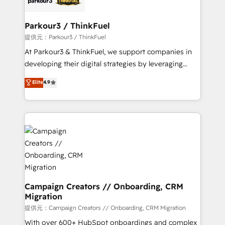
automation, and revenue intelligence to help
companies scale faster and smarter. 🔹 BOOMS:
Parkour3 / ThinkFuel
Demand generation for all your buyers With BOOMS,
提供元：Parkour3 / ThinkFuel
you invest in 100% of your buyers, accelerating your
At Parkour3 & ThinkFuel, we support companies in
growth and positioning yourself as an undisputed
developing their digital strategies by leveraging
leader. 🔹 BOOST: Optimize your digital
technologies and automating their marketing and
Elite
4.9
transformation process A methodology designed to
sales processes to generate growth. Our offer spans
implement HubSpot effectively and optimize your
from Strategy to Operations. We specialize in CRM
digital processes. 🔹 Trusted by Industry Leaders
onboarding and implementation, web design, sales
With an average rating of 4.9/5 and a proven track
& marketing automation, and digital marketing. With
record of business transformation, our growth-first
extensive experience working with tech companies
approach has helped brands dominate their
and manufacturers since 2002, we are committed to
markets.
empowering our clients and developing their
autonomy. Get to grips with HubSpot through
guided implementation and seamless integration of
Campaign Creators // Onboarding, CRM
Migration
the CRM platform into your digital ecosystem. Would
you like support in deploying your inbound
提供元：Campaign Creators // Onboarding, CRM Migration
marketing strategy? We'll provide support tailored
With over 600+ HubSpot onboardings and complex