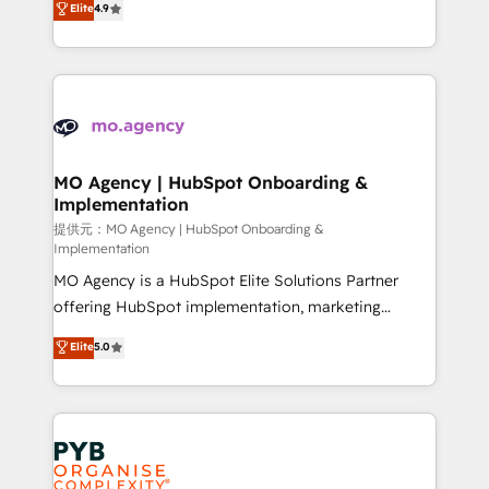
Elite
4.9
to your needs and sales objectives. With 125+
migrate, replatform, and scale smarter. We specialize
certifications, we are part of the most certified
in high-impact CRM and CMS migrations and
Canadian agencies, and we both hold Onboarding
onboarding from platforms like Salesforce, NetSuite,
Accreditations. Based in Canada (coast to coast), our
Zoho, Pardot, Marketo, Microsoft Dynamics, Wix,
services are offered in both English & French.
WordPress and legacy CRMs, turning fragmented
systems into unified, growth-ready HubSpot
architectures that accelerate revenue operations and
MO Agency | HubSpot Onboarding &
Implementation
performance. - Multi-object CRM migration, cleanup,
and implementation. - Pre-built and custom
提供元：MO Agency | HubSpot Onboarding &
Implementation
integrations across your full tech stack. - Custom
MO Agency is a HubSpot Elite Solutions Partner
object setup, CMS builds, and full-funnel automation.
offering HubSpot implementation, marketing
- Dashboards, lifecycle campaigns, and lead
automation, CRM and RevOps consulting, B2B SEO,
nurturing sequences. - Cross-hub setup across
Elite
5.0
paid media, content marketing, AEO and GEO (AI
Marketing, Sales, Operations, and Service Hubs. -
search optimisation), and HubSpot Content Hub and
Ongoing optimization, managed support, and
WordPress development. We work with enterprise
scalable retainers. Let’s make HubSpot your most
and growth-led companies across technology,
powerful growth engine. Built to convert, scale, and
professional services, financial services and
drive results.