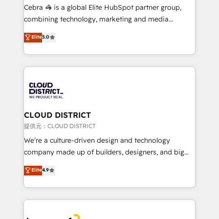
boost with a new HubSpot site Recognized leaders:
Cebra 🦓 is a global Elite HubSpot partner group,
🏆 HubSpot Platform Migration Impact Award 🏆
combining technology, marketing and media
Clutch HubSpot Global Leader 🏆 Finalist: HubSpot
expertise across Latin America and Southern
Elite
5.0
Inbound Campaign of the Year 🏆 Gold AVA Digital
Europe, with teams across 7 countries. Born in Chile,
Award for Best Website 🌟 Accreditations: CRM
we combine local insight with international reach to
Implementation, HubSpot Content Experience, CRM
help businesses grow through technology, creativity,
Data Migration & Custom Integration
AI and strategy. For over 12 years, we’ve delivered
500+ HubSpot implementations, building end-to-
end solutions that integrate CRM, AI automation,
inbound and loop marketing, content, and digital
CLOUD DISTRICT
creativity. Our multicultural team works in Spanish,
提供元：CLOUD DISTRICT
Portuguese, and English to design scalable strategies
We’re a culture-driven design and technology
that drive measurable growth. 🌎 Highlights: • 10+
company made up of builders, designers, and big
years as a HubSpot partner. • 2023 Impact Awards:
thinkers. We blend strategy, design, and
Elite
4.9
Platform Migration Excellence. • Top 3 Partner of the
development—always fueled by curiosity—to turn
Year LATAM 2022, 2023, 2024, 2025. • Partner of the
ideas, opportunities, and challenges into meaningful
Year 2024. • Organizer of Aliados.ai (AI, marketing &
experiences. To us, technology is more than just
tech global congress). 👉 Ready to scale your
code; it’s about creating things that are useful, cool,
business with HubSpot? Let Cebra’s experts help