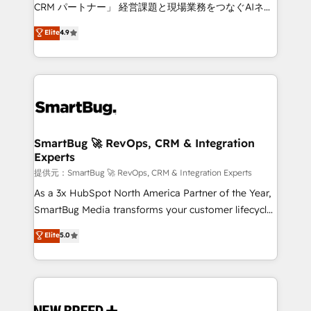
Move from any legacy CRM. Zero downtime, full data
CRM パートナー」 経営課題と現場業務をつなぐAIネイ
integrity. ➤ Implementation: Configure HubSpot to
ティブ・エージェンシーとして、HubSpot Eliteの実装
Elite
4.9
run your revenue process. Sales, marketing, and
力で顧客フロント業務を再設計します。 💡 100inc は何
service wired together. ➤ AI and Integrations: Layer
をする会社か？ HubSpotを共通基盤に、AIエージェン
Breeze AI, custom agents, and APIs to remove
トを組み込んだ顧客フロント業務（マーケティング・営
manual work. ➤ Ongoing Management: Monthly
業・CS）を組織全体で設計・実装する日本のAIネイテ
tune-ups, feature rollouts, adoption coaching. Buying
ィブ・エージェンシーです。事業部・グループ会社・部
HubSpot, switching to it, or reviving a stale portal?
門が分立する組織で、データと業務プロセスのサイロ化
We are built for the work.
を、CRMを軸とした全社共通基盤に再構築します。意
SmartBug 🚀 RevOps, CRM & Integration
Experts
思決定者・PMO・現場担当者に並走します。 1️⃣
HubSpot導入・活用支援 顧客データの一元化から、
提供元：SmartBug 🚀 RevOps, CRM & Integration Experts
GTMの見える化・自動化まで。全Hub統合運用、デー
As a 3x HubSpot North America Partner of the Year,
タ品質設計、グループ横断のCRM統合に対応します。
SmartBug Media transforms your customer lifecycle
2️⃣ AIエージェント組織構築 営業・マーケティング業務
into a revenue engine. Our unified ecosystem
Elite
5.0
の一部をAIが自律実行する組織への移行を設計・実装。
includes specialized divisions Globalia (AI &
Breeze・Claude等をHubSpotと連携させ、役割定義・
Software) and Point Success Media (Paid Media),
運用ルール・成果指標まで含めて設計します。 3️⃣ 全社
making this the official home for all three brands. 🔄
DX × AI推進のPMO伴走支援 複数部門をまたぐDX×AI変
Implementation & Integration - Seamless migrations
革を、構想から実装・定着までPMOとして主導。「設
and system integrations powered by Globalia’s