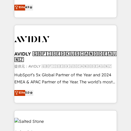
Strategy: Activate Breeze Agents, configure HubSpot
North America. Avec plus de 115 experts en
Elite
4.9
AI, & maximize AEO with tailored AI services. 🧩
marketing automation, Growth, Revops, CRM et
Integrations: Extend HubSpot with custom
webdesign. Markentive is both a consulting firm, a
integrations, hosting, & maintenance.
digital agency and an integrator. With over 115
experts in marketing automation, growth, revops,
CRM and webdesign (We focus on EMEA - USA
customers).
AVIDLY 🇬🇧🇫🇮🇸🇪🇩🇰🇺🇸🇨🇦🇳🇴🇩🇪🇦🇺
🇳🇿
提供元：AVIDLY 🇬🇧🇫🇮🇸🇪🇩🇰🇺🇸🇨🇦🇳🇴🇩🇪🇦🇺🇳🇿
HubSpot’s 5x Global Partner of the Year and 2024
EMEA & APAC Partner of the Year. The world’s most
experienced and fully accredited HubSpot Solutions
Elite
5.0
Partner. 🚀 With 2,750+ HubSpot projects delivered
and 370+ specialists across EMEA, APAC and NAM,
we de-risk complex CRM programmes and
accelerate ROI across every HubSpot Hub. 🧭 From
multi-region migrations to AI-powered automation,