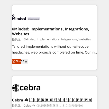
Our Expertise 🔹 Onboarding & Implementation:
Accredited HubSpot Partner, ensuring smooth setup
tailored to your GTM motion. 🔹 Migrations:
Accredited HubSpot Partner, ensuring migration
from other CRMs to HubSpot without data loss or
6Minded: Implementations, Integrations,
Websites
downtime. 🔹 RevOps Strategy: Align teams,
processes, and data to drive revenue efficiency. 🔹
提供元：6Minded: Implementations, Integrations, Websites
Integrations: Connect HubSpot with your tech stack
Tailored implementations without out-of-scope
for better adoption. 🔹 Custom Solutions: Build
headaches, web projects completed on time. Our in-
tailored apps, workflows, and configurations. We are
house team of certified CRM architects, experts,
Elite
5.0
SOC 2 Type II and ISO 27001 certified, reinforcing
developers, designers, and marketers handles all
our commitment to data security and compliance. At
aspects of your HubSpot. ✨ 400+ global clients ✨
OneMetric, we help revenue teams focus on the
100+ seamless migrations from 15+ different CRMs
OneMetric that matters most: revenue.
✨ 100,000+ hours in HubSpot projects, 75+ full Hub
implementations, and 5,000+ pages ✨ CS: Clients
generating 7-digit MRR from inbound campaigns ✨
CS: 245% organic growth & +751% new visitors for a
Cebra 🦓 🇨🇱🇧🇷🇲🇽🇪🇸🇺🇸🇨🇴🇵🇪🇵🇦
full-funnel HubSpot project ✨ CS: 415% conversion
提供元：Cebra 🦓 🇨🇱🇧🇷🇲🇽🇪🇸🇺🇸🇨🇴🇵🇪🇵🇦