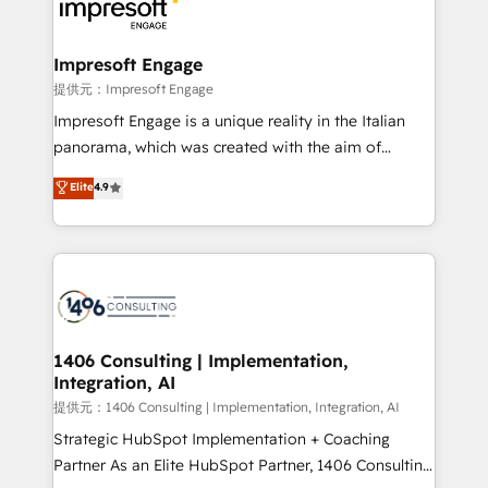
and—most importantly—simple. That’s why we lean
you grow faster, smarter, and with impact.
into bold ideas and shape them into thoughtful
products and strategies that actually make a
Impresoft Engage
difference.
提供元：Impresoft Engage
Impresoft Engage is a unique reality in the Italian
panorama, which was created with the aim of
putting Customer Experience at the center by
Elite
4.9
creating digital environments capable of integrating
people, processes and data. We offer the best
digital solutions on the market, ranging from CRM
processes and technologies to digital strategy, from
marketing automation to online and offline sales
processes through Customer Service Management,
allowing companies to optimize processes and meet
1406 Consulting | Implementation,
Integration, AI
the needs of the customer. We are part of Impresoft
Group, a group of specialized and complementary
提供元：1406 Consulting | Implementation, Integration, AI
companies that divide their offer into 4
Strategic HubSpot Implementation + Coaching
Competence Centers: Smart Manufacturing,
Partner As an Elite HubSpot Partner, 1406 Consulting
Customer First, Enabling Technologies & Security.