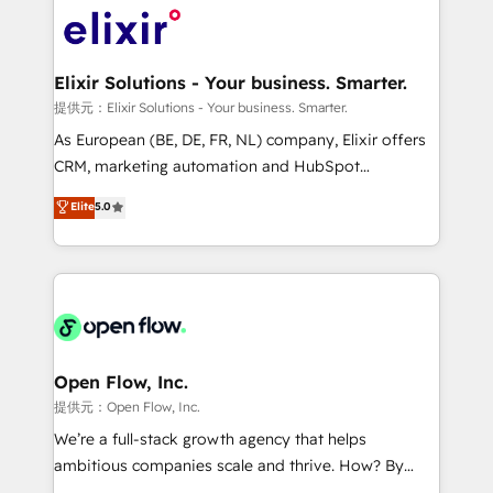
HIPAA-aware; CASL-compliant; GDPR-ready
Design, Migrations + Integrations. Mole Street’s
implementations where required 💡 Why 500+
mission is empowering others to realize their
Clients Choose Us: Elite Partner; technical, fast, and
greatness, which is achieved through creating
Elixir Solutions - Your business. Smarter.
built to scale.
absolute clarity, derived from a well-defined
提供元：Elixir Solutions - Your business. Smarter.
strategy, executed well, and reported on with clear
As European (BE, DE, FR, NL) company, Elixir offers
results. The culture is driven by core values; Joy, Grit,
CRM, marketing automation and HubSpot
Accountability, Curiosity, Authenticity, Growth
integration products and services to mid-market
Elite
5.0
Mindedness, and Clarity. We are driven to win for the
and enterprise customers. We ensure that your sales,
collective good of the company and its clientele, and
service and marketing department operates in the
dedicated to breaking the mold from the agency of
most effective way, while at the same time
the past into the consultancy of the future. Great
leveraging your commercial data for a fully
things are happening.
integrated buyers journey. Elixir is located in
Brussels, Munich "München", Cologne "Köln", Paris
and Amsterdam. Elixir is a first mover and leader
Open Flow, Inc.
when it comes to HubSpot sales and service
提供元：Open Flow, Inc.
implementations, highly renowned for our business
We’re a full-stack growth agency that helps
acumen, process (re-)design experience and a
ambitious companies scale and thrive. How? By
massive amount of success stories in this area. We
upgrading and streamlining every single revenue-