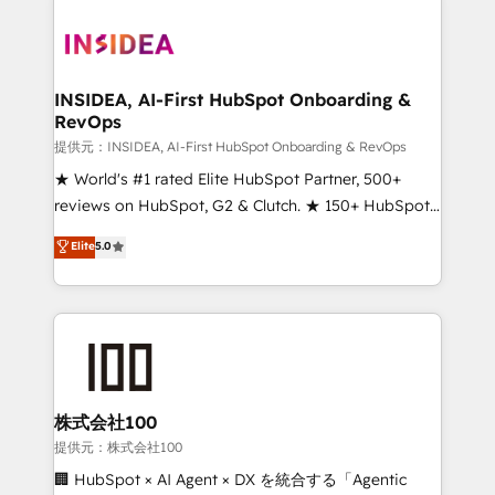
INSIDEA, AI-First HubSpot Onboarding &
RevOps
提供元：INSIDEA, AI-First HubSpot Onboarding & RevOps
★ World's #1 rated Elite HubSpot Partner, 500+
reviews on HubSpot, G2 & Clutch. ★ 150+ HubSpot
Certified Experts & Trainers across the team ★
Elite
5.0
1,500+ implementations across five continents ★ AI-
First, RevOps-led, Onboarding obsessed ★
Company of the Year 2024/25 INSIDEA helps
growing companies turn HubSpot into a revenue
engine. We onboard your team, migrate your data,
and build AI-powered workflows that drive adoption
from week one, in your time zone. What we do ➤
株式会社100
Onboarding: Live in weeks, with workflows built
提供元：株式会社100
around your business, not a template. ➤ Migration:
🏢 HubSpot × AI Agent × DX を統合する「Agentic