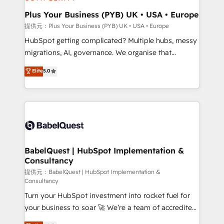
industrial sectors. Offices in Johannesburg, Cape
Town, Dubai & London. 500+ HubSpot CRM
Plus Your Business (PYB) UK • USA • Europe
implementations delivered. AI visibility coverage
提供元：Plus Your Business (PYB) UK • USA • Europe
across ChatGPT, Claude, Perplexity, Gemini and
HubSpot getting complicated? Multiple hubs, messy
Google AI Overviews. HubSpot Impact Award -
migrations, AI, governance. We organise that
Customer First HubSpot Impact Award - Integrations
complexity, so your team can put HubSpot to work...
Elite
5.0
Innovation HubSpot Impact Award - Platform
Welcome to our Profile! We help with: • CRM
Migration Excellence HubSpot Impact Award -
implementation, reports, workflows, and team
Platform Excellence 40+ full-time HubSpot
training • CRM migration from Salesforce, Pipedrive,
professionals. 100s of certifications and
Dynamics and others • Technical projects including
accreditations with HubSpot.
custom API integrations with ERP (and other
systems) • AI governance for HubSpot-centred
operations A little about us: • Boutique 'Elite' team of
BabelQuest | HubSpot Implementation &
Consultancy
12 • 150+ clients across Sales Hub, Marketing Hub,
Service Hub, Data Hub and CMS • ISO/IEC
提供元：BabelQuest | HubSpot Implementation &
Consultancy
27001:2022, ISO 9001:2015, and ISO 42001:2023
Turn your HubSpot investment into rocket fuel for
certified - the AI management standard • GuardHub:
your business to soar 🚀 We’re a team of accredited
our AI governance framework, built on ISO 42001
HubSpot experts ready to help you. We can
Ready for the next step? Click the 👈 '𝗖𝗼𝗻𝘁𝗮𝗰𝘁