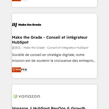
téléphonie, etc.) • Alignement des équipes grâce à un
outil et des données partagées • Amélioration de la
collecte et de l’analyse des données pour des
décisions éclairées • Optimisation de l’efficacité et
de la productivité des équipes Notre équipe de 30
consultants certifiés HubSpot aborde chaque projet
avec un engagement total, alignant processus
Make the Grade - Conseil et intégrateur
HubSpot
métiers et technologie, et guidant vos équipes à
travers le changement, tout en centrant vos objectifs
提供元：Make the Grade - Conseil et intégrateur HubSpot
d’entreprise. Grâce à une méthodologie éprouvée
Société de conseil en stratégie digitale, notre
auprès de plus de 400 clients, nous comprenons
mission est de soutenir la croissance des entreprises
rapidement vos enjeux et intégrons parfaitement
B2B à travers l’acquisition de nouveaux clients,
Elite
4.9
HubSpot dans votre organisation. Pour toute
l'intégration CRM et le développement des revenus
question technique ou besoin de structuration de
auprès de vos comptes existants. En France et à
votre projet HubSpot, contactez notre équipe pour
l'international, nous travaillons avec des ETI
un échange dédié.
ambitieuses, des grands groupes voulant aller au-
delà d’une simple transformation digitale et des
startups florissantes. Nos 3 grandes expertises sont :
➤ L’intégration de CRM et de méthodologie RevOps
Vonazon ⚡ HubSpot RevOps & Growth