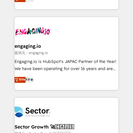
prospecting, follow-ups, service triage, and
Operations (RevOps) e Inteligência Artificial para
knowledge retrieval—built in HubSpot. ⚡ Fast-Track
estruturar processos integrar sistemas organizar
& Growth-Track Services Fast-Track: Rapid HubSpot
dados e automatizar operações. O objetivo é
onboarding in weeks Growth-Track: Unlock
transformar a HubSpot em um verdadeiro sistema
advanced optimization & adoption 📍 São Paulo, BR
operacional de receita conectando equipes
• Des Moines, IA • New York, NY
tecnologia e dados em uma operação integrada.
Também somos distribuidores oficiais da HubSpot
engaging.io
e de mais de 150 softwares globais permitindo
提供元：engaging.io
contratar e pagar a HubSpot em reais com nota
Engaging.io is HubSpot's JAPAC Partner of the Year!
fiscal no Brasil e gerar economia de até 50% na
We have been operating for over 16 years and are
contratação de softwares internacionais.
one of HubSpot's most experienced and technically
Elite
5.0
Oferecemos ainda agentes de IA especializados em
capable Agency Partners globally. We specialise in
HubSpot que automatizam tarefas executam rotinas
complex CRM migrations, implementations,
no CRM e mantêm os dados organizados, como um
integrations, custom CMS portal development,
especialista operando a plataforma 24/7. Hoje 300+
design & UX for mid to large to multi national
empresas em 13 países utilizam a Nexforce. Somos
businesses. Our teams are based in North America
a maior parceira da HubSpot na América Latina e
and APAC. We are HubSpot's top-ranked Advanced
líder no ranking global de sucesso do cliente da
Implementation Certified Partner and we contribute
Sector Growth 🚀🇨🇦🇺🇸
HubSpot.
to their advisory council. We strive to do 'good work