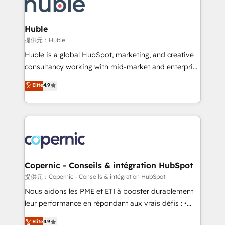
skills, processes, and internal team you need to
CRM Migrations using our in-house "HubScrub" Tool.
attract the right buyers, close deals faster, and grow
without outside dependencies. You’ll learn how to: •
Huble
Set up, audit, and organize your HubSpot portal •
提供元：Huble
Get your sales team fully using HubSpot • Track
Huble is a global HubSpot, marketing, and creative
pipeline and revenue across the entire buyer journey
consultancy working with mid-market and enterprise
• Build an in-house marketing team that drives
businesses. We go beyond implementation, shaping
Elite
4.9
growth • Create content and videos that attract
the strategy, processes, and teams that turn
buyers • Use AI to scale smarter Our coaching-led
HubSpot into a genuine growth engine. Named
approach works best for companies that are done
HubSpot's Global Partner of the Year in 2024,
with outsourcing and ready to build something that
consistently ranked among their top 5 partners
lasts. So if you're ready to become the most trusted
worldwide, and with over 15 years in the ecosystem,
voice in your market, let’s talk.
Huble has built a track record that speaks for itself.
One company, one operating model, delivering
Copernic - Conseils & intégration HubSpot
across offices and consulting teams in the UK, USA,
提供元：Copernic - Conseils & intégration HubSpot
Canada, Germany, France, Belgium, Singapore, and
Nous aidons les PME et ETI à booster durablement
South Africa. Certified compliant with ISO/IEC
leur performance en répondant aux vrais défis : •
27001:2022 and ISO 9001:2015 across all seven
Intégration de HubSpot avec d’autres outils (ERP,
Elite
4.9
international offices and 175+ employees.