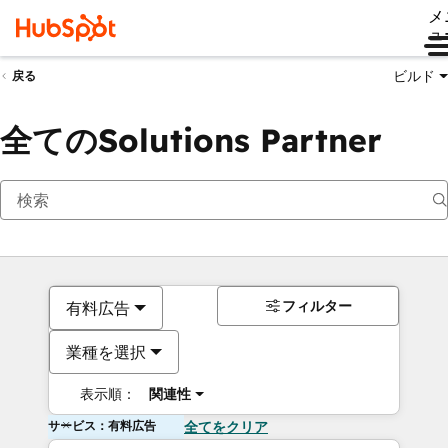
メ
ュ
ビルド
戻る
全てのSolutions Partner
フィルター
有料広告
業種を選択
表示順：
関連性
サービス：有料広告
全てをクリア