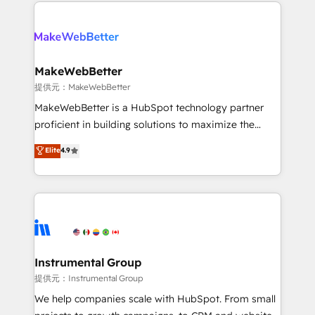
only firm in the world to hold Elite Partner
there’s a good chance one of our globally integrated
Accreditations with both HubSpot and Clay, our
teams has worked with clients just like you Let’s
clients gain a unique advantage in CRM architecture,
explore whether S2 is the partner you’ve been
pipeline generation, data intelligence, and go-to-
looking for...and get your next big initiative moving!
market execution. Why B2B Businesses Choose RP: -
MakeWebBetter
Secure: Soc2 compliant 🛡️ - Pricing: Implementations
提供元：MakeWebBetter
starting at $1,5k 💵 - Speed: Launch in 14 days ⚡ -
MakeWebBetter is a HubSpot technology partner
Global: 75+ RPers across five continents 🌐 - Scale:
proficient in building solutions to maximize the
Largest organically grown & fastest tiering Elite
operational efficiency of HubSpot. The fastest-
Elite
4.9
HubSpot Partner 🪴 - Sales Hub: More
growing tech-enabler & facilitator, MakeWebBetter,
implementations than any other Partner 💻 -
hands you the blend of HubSpot expertise &
Migrations: We convert Salesforce addicts to
eminent solutions & integrations. Trust us to
HubSpot evangelists 🧡 Don't hire a marketing
streamline your HubSpot experience. 🚀HubSpot
agency for an Ops problem. Don't hire a technical
Elite Partners with 10+ years of HubSpot experience
agency for a growth problem. Hire a partner built to
🤝HubSpot Premier Integration partner 🤝Google
solve both.
Premier Partner 2023 🌟5 HubSpot Accreditations 🌟
Instrumental Group
Won HubSpot Theme Challenge 2021 🌟INBOUND’19
提供元：Instrumental Group
HubSpot Rising Star Why us? Harnessing the full
We help companies scale with HubSpot. From small
potential of the powerful HubSpot CRM. ✔️A team of