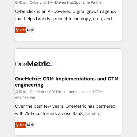
提供元：Cyberclick | AI-Driven HubSpot Elite Partner
Cyberclick is an AI-powered digital growth agency
that helps brands connect technology, data, and
creativity to achieve measurable results. Founded in
Elite
4.9
Barcelona and operating across Spain, LATAM, and
the UK, we support global companies in building
smarter marketing, sales, and customer success
strategies. As the only HubSpot Elite Partner in
Iberia (Spain & Portugal), we combine human insight
with intelligent automation to drive sustainable
growth. Our multidisciplinary team designs solutions
OneMetric: CRM Implementations and GTM
engineering
that simplify complexity, boost performance, and
turn innovation into real impact. 🌍 Highlights •
提供元：OneMetric: CRM Implementations and GTM
engineering
HubSpot Partner since 2012 • 2022 EMEA Impact
Over the past few years, OneMetric has partnered
Award: Best Integration • 150+ successful HubSpot
with 750+ customers across SaaS, fintech,
projects • Clients in 30+ industries • Proprietary
healthcare, real estate, and other industries. With
technology for integrations • Multilingual team:
Elite
4.9
150+ HubSpot-certified experts, we deliver scalable
English, Spanish, Portuguese & Italian 👉 Grow
solutions to complex GTM and RevOps challenges.
smarter with AI and HubSpot.