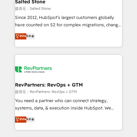
we turn complexity into clarity, human at global
Salted Stone
scale. 🏆 HubSpot’s CEO called us “the partner of the
提供元：Salted Stone
future.” Others agree it is proof of trust built through
Since 2012, HubSpot’s largest customers globally
measurable impact.
have counted on S2 for complex migrations, change
management, systems integration, and creative
Elite
5.0
solutions that deliver measurable impact and
transform brand experiences As one of the few full-
service creative agencies in the HubSpot
ecosystem, we blend strategy, technology, & award-
winning design to build scalable, globally
regionalized HubSpot websites, integrated
marketing campaigns, & RevOps frameworks that
RevPartners: RevOps + GTM
fuel long-term success We connect the entire
提供元：RevPartners: RevOps + GTM
customer lifecycle through seamless integrations,
You need a partner who can connect strategy,
ensure long-term adoption with change-
systems, data, & execution inside HubSpot. We
management programs, and align marketing, sales,
bridge the gap where most agencies fall short by
Elite
5.0
and service to drive sustainable growth With 6 key
combining GTM strategy with technical execution to
HubSpot accreditations and experience across
solve the right problem with the right solution. As the
hundreds of organizations in dozens of industries,