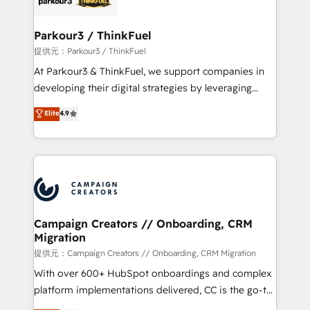
automation, and revenue intelligence to help
companies scale faster and smarter. 🔹 BOOMS:
Parkour3 / ThinkFuel
Demand generation for all your buyers With BOOMS,
提供元：Parkour3 / ThinkFuel
you invest in 100% of your buyers, accelerating your
At Parkour3 & ThinkFuel, we support companies in
growth and positioning yourself as an undisputed
developing their digital strategies by leveraging
leader. 🔹 BOOST: Optimize your digital
technologies and automating their marketing and
Elite
4.9
transformation process A methodology designed to
sales processes to generate growth. Our offer spans
implement HubSpot effectively and optimize your
from Strategy to Operations. We specialize in CRM
digital processes. 🔹 Trusted by Industry Leaders
onboarding and implementation, web design, sales
With an average rating of 4.9/5 and a proven track
& marketing automation, and digital marketing. With
record of business transformation, our growth-first
extensive experience working with tech companies
approach has helped brands dominate their
and manufacturers since 2002, we are committed to
markets.
empowering our clients and developing their
Campaign Creators // Onboarding, CRM
Migration
autonomy. Get to grips with HubSpot through
guided implementation and seamless integration of
提供元：Campaign Creators // Onboarding, CRM Migration
the CRM platform into your digital ecosystem. Would
With over 600+ HubSpot onboardings and complex
you like support in deploying your inbound
platform implementations delivered, CC is the go-to
marketing strategy? We'll provide support tailored
Elite Solutions Partner for businesses ready to