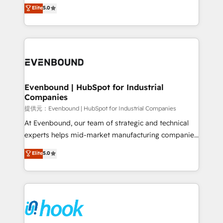
helps mid-market revenue teams transform how
Elite
5.0
The synergies generated by these integrations,
they sell, market, and serve. We don't just build your
together with the combination of talents, skills,
HubSpot—we teach your team to own it, then stay
solutions and services, have allowed the group to
to help you keep winning. What We Do ⚙️ CRM
build an unrivaled offering portfolio on the market
Implementations across Marketing, Sales, Service,
to accompany companies on their digital
Data & Content 📈 Sales & Marketing Alignment +
transformation journey.
Revenue Team Enablement 🤖 Breeze AI & Custom
Agent Creation 🔄 Custom Integrations & Data
Evenbound | HubSpot for Industrial
Companies
Migration Why 1406 We become part of your team.
Your team learns while we build. We fix what others
提供元：Evenbound | HubSpot for Industrial Companies
broke. Built for mid-market reality—practical
At Evenbound, our team of strategic and technical
solutions that work with your actual headcount and
experts helps mid-market manufacturing companies
constraints. By the Numbers 🏆 Top 1% of all
achieve real growth. We specialize in delivering
Elite
5.0
HubSpot partners 🔄 Top 5% globally in client
tailored solutions that drive results by leveraging
retention 📅 8+ years of consistent results since 2017
HubSpot’s platform and data to fuel success.
Who We Serve Revenue teams, marketing leaders,
Technical Solutions: - HubSpot Technical Consulting -
and sales ops at mid-market companies ready to
HubSpot CRM Implementation - HubSpot
move beyond spreadsheets into unified systems
Onboarding - Data Migration & Integrations -
that drive real business results.
Technical Audit & Optimization Strategic Solutions: -