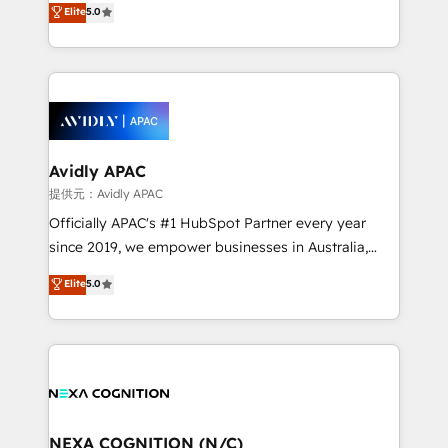
Elite
5.0
integrate HubSpot with complex solutions like SAP,
generating aspect of your business. We’re proud
MicroSoft, custom solutions,... Our company also has
HubSpot Elite Solutions Partners and devout CRM
strong experience with HubSpot CRM extension,
nerds who can harness HubSpot’s custom digital
mobile apps for Field Service Management and
tools to improve each touchpoint of your customer
Retail execution, CPQ, customer portals and
experience. Working hand-in-hand with your team,
HubSpot CMS developments. And we're champions
we’ll assemble a RevOps machine that drives more
when it comes to complex data migrations.
traffic, generates better leads and crushes your
Avidly APAC
revenue goals. We've worked with thousands of
提供元：Avidly APAC
HubSpot customers and we'd love to work with you
Officially APAC's #1 HubSpot Partner every year
too! Clients come to us for: Advanced CRM solutions
since 2019, we empower businesses in Australia,
System Integrations both Custom and Native to
New Zealand, and globally to realise their full
Elite
5.0
HubSpot Data System Migrations between systems
potential through enterprise HubSpot CRM
to HubSpot New lead generation strategies Time-
implementation. And we deliver best practice across
saving automations Fresh growth campaigns Robust
the whole HubSpot platform, covering marketing,
help desk Unified revenue operations Dynamic
sales, service, CMS and integrations. We work with
website development Award-winning creative
all businesses, from start-up to Enterprise, and have
design We live and breathe HubSpot and are ready
delivered the largest HubSpot implementations in
to take on real challenges!
the world. Our human approach to digital
NEXA COGNITION (N/C)