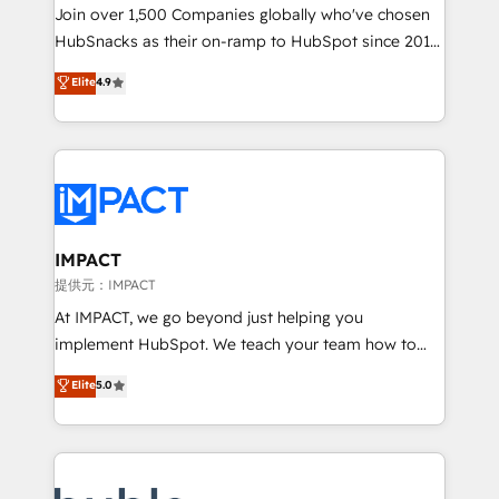
people, exciting ideas and can-do mentality, we
Join over 1,500 Companies globally who've chosen
ensure revenue growth on a daily basis. So tell us
HubSnacks as their on-ramp to HubSpot since 2014
your challenge; our passionate and growth driven
Simple pay-as-you-go plans that accelerate value...
Elite
4.9
team of 100+ experts is ready for you! Driving digital
1️⃣ Set Up | Onboarding New or Check-fixing existing
growth | www.brightdigital.com
HubSpot portals 2️⃣ Scale Up | 100% HubSpot Task
Execution... Global 24/7 ... All Experts 3️⃣ Integrate |
your entire Tech Stack with Custom Integrations
Slash months from your API Integration project... ⬅️
Click "Contact Business" ⬅️ to access 150+ Kickstart
Integration templates that put HubSpot in the center
IMPACT
of your tech stack, syncing... 🛍️ Shopify or
提供元：IMPACT
WooCommerce 💲 Stripe or Paypal 💰 Sage or
At IMPACT, we go beyond just helping you
Netsuite 🤖 Google or Microsoft ✍️ DocuSign or
implement HubSpot. We teach your team how to
PandaDoc 🌐 Avalara or Quaderno HubSnacks holds
master it. As the creators of the Endless Customers
Elite
5.0
the rare Advanced "Custom Integrations"
System™ (the next evolution of They Ask, You
Accreditation, securely sync data across... 🔄 any
Answer), we’re the only HubSpot partner built
apps, in any direction. Stuck on your old CRM..?
entirely around coaching and training. That means
Migrate | seamlessly off your old CRM onto a clean
we don’t do the work for you; we help you build the
new HubSpot portal with Advanced Website and