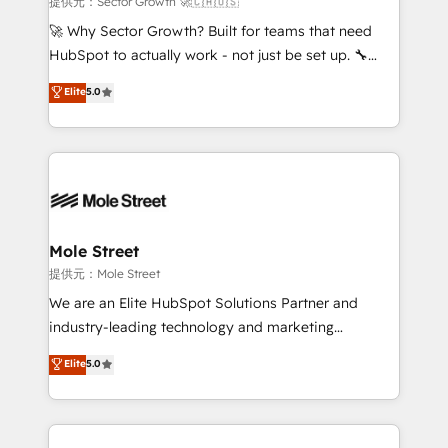
提供元：Sector Growth 🚀🇨🇦🇺🇸
with good people' and have worked with incredible
🚀 Why Sector Growth? Built for teams that need
brands. You can see some of them on our website,
HubSpot to actually work - not just be set up. 🔧
along with plenty of case studies.
HubSpot Experts: Onboarding, migrations,
Elite
5.0
automation, and training built for adoption. ⚡ Highly
Technical Execution: ERP, EMR and Custom
Integrations; complex builds delivered in weeks, not
months. 🤖 AI Consulting & Agents: AI-powered
workflows; automation agents; process optimization
inside HubSpot. 🏆 Industry Experience: 🏥
Healthcare: HIPAA implementations; secure data
Mole Street
workflows 💼 Financial Services: compliant
提供元：Mole Street
workflows; audit-ready reporting ⚖️ Legal: client
We are an Elite HubSpot Solutions Partner and
intake; pipeline and document workflows 🛒 E-
industry-leading technology and marketing
Commerce: Shopify, WooCommerce; lifecycle and
consultancy. Our focus is on enterprise and mid-
Elite
5.0
revenue automation 🏢 Real Estate: deal pipelines;
market B2B companies globally that want a strategic
portfolio and lifecycle management 🏭
approach to execute their goals through creative
Manufacturing: ERP integrations; operational
applications of our solutions; Technical HubSpot
alignment 🛡️ Compliance & Data Considerations:
Consulting, Content Marketing, Growth-Driven