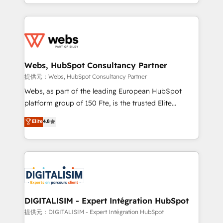
solve all your HubSpot challenges and improve user
sales, and service hubs • Built-in flexibility for
adoption, sales process and marketing results.
startups to global brands
Services 📚 Onboarding your team to HubSpot for
the first time 🔧 Designing and optimising your
HubSpot set-up for better results 🌐 Website design
and build using HubSpot 🔌 Integrating HubSpot
Webs, HubSpot Consultancy Partner
with other systems 🎓 Training your teams to be
提供元：Webs, HubSpot Consultancy Partner
HubSpot pros 📊 Lead generation services using
Webs, as part of the leading European HubSpot
HubSpot Why us? - SIX HubSpot Accreditations -
platform group of 150 Fte, is the trusted Elite
awarded by HubSpot after a rigorous process for
HubSpot CRM Partner offering you a roadmap on
Elite
4.8
CRM, Solutions Architecture, Onboarding , Data
maximizing EBITDA and achieving Commercial
Migration, Custom Integration & Platform
Excellence. With our targeted processes, we
Enablement -Onboarded over 500 businesses to
strengthen your digital transformation and minimize
HubSpot -Top 1% of partners worldwide -In-house
costs. As HubSpot's Advanced Accredited CRM
team of 25+ experts Contact us today to help you
Implementation partner, we provide expertise to
get more from your investment in HubSpot.
drive your business forward. Since 2015 we are fully
www.bbdboom.com
dedicated to HubSpot and with an experienced
DIGITALISIM - Expert Intégration HubSpot
team (50+), we work with reputable companies in
提供元：DIGITALISIM - Expert Intégration HubSpot
B2B sectors such as manufacturing, SaaS and