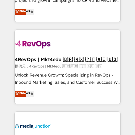
projects to growth campaigns, to CRM and websites.
HubSpot experts backed by over 10+ years of
Hire an agency that's experienced in every inch of
Elite
4.9
HubSpot experience ✔️Flexible pricing models —
HubSpot and willing to work hand-in-hand with your
Hourly-fee (assigned one Dedicated HubSpot
team to simplify the complex and build a better
Admin); Monthly-fee (HubSpot Admin + Project
experience for your team and customers.
Manager); and Fixed Project Cost (as per
requirement). ✔️Helped over 25,000+ customers so
far with our HubSpot solutions. ✔️Bespoke apps &
on-demand bundle services. Connect with us today!
4RevOps | Mkt4edu 🇧🇷 🇲🇽 🇵🇹 🇦🇪 🇺🇸
提供元：4RevOps | Mkt4edu 🇧🇷 🇲🇽 🇵🇹 🇦🇪 🇺🇸
Unlock Revenue Growth: Specializing in RevOps -
Inbound Marketing, Sales, and Customer Success We
specialize in driving revenue growth for companies
Elite
4.9
across industries through tailored marketing, sales,
and customer success strategies, utilizing RevOps
methodologies. As Latin America's largest HubSpot
partner and a global leader in education market, we
offer unparalleled insights. Operating in five
countries—Brazil, UAE (Abu Dhabi/Dubai/Sharjah),