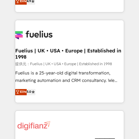
Elite
4.9
implement the platform into complex business
𝗯𝘂𝘀𝗶𝗻𝗲𝘀𝘀' button to get in touch (𝘸𝘦'𝘳𝘦 𝘴𝘶𝘱𝘦𝘳
environments, optimise what you've got and make
𝘳𝘦𝘴𝘱𝘰𝘯𝘴𝘪𝘷𝘦)
sure you can actually use it, build your website in
HubSpot or create an inbound marketing strategy
for you and execute it on HubSpot. We are on the
G-Cloud 14 CCS (Crown Commercial Service)
framework, meaning we've been accredited by
Fuelius | UK • USA • Europe | Established in
1998
HubSpot and vetted by the CCS, which means we
can support public sector companies as well the
提供元：Fuelius | UK • USA • Europe | Established in 1998
other ones listed in our profile. Our services: -
Fuelius is a 25-year-old digital transformation,
HubSpot implementation - HubSpot CMS website
marketing automation and CRM consultancy. We
build We can do lots of things. But everything we do
enable mid-market and enterprise clients to
Elite
5.0
is there for you to: - Grow revenue, and run your
maximise their return from digital and fuel their
business more efficiently - Build stronger
growth. We modernise platforms, streamline
relationships with customers - Make better
operations that are causing inefficiencies, improve
decisions with data - Find a new voice and reach
customer experiences, integrate systems, and
more people - Get the most out of your HubSpot
supercharge revenue operations Key services: • CRM
investment
Implementation • Systems Integration • Digital