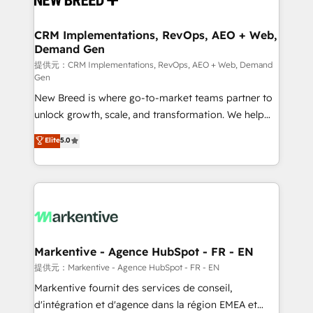
定の代行ではなく、設計の責任」を引き受け、部門横断
technical development team. - 19 HubSpot-certified
の統合・浸透・変革管理を実行します。 ▸ CMS戦略設
trainers to drive platform adoption. 📈 Revenue
CRM Implementations, RevOps, AEO + Web,
計・構築：リード獲得・CVR・SEOを前提にした情報設
Demand Gen
Generation - Full-funnel marketing and high-
計・導線設計・テンプレート設計をContent Hubで一体
performance advertising via Point Success Media. -
提供元：CRM Implementations, RevOps, AEO + Web, Demand
Gen
提供。 ▸ 既存CRM・MAからの移行支援：Salesforce・
Expert deployment of Breeze AI and custom agents
Marketo・Pardot等からの移行、カスタム設計、履歴
New Breed is where go-to-market teams partner to
to automate growth. 🏆 Elite Excellence - 8 platform
データ移行と活用設計まで。 ▸ AEO対応：ChatGPT・
unlock growth, scale, and transformation. We help
accreditations and deep HIPAA-compliance
Perplexity等のAI検索からの流入・引用を前提にコンテ
companies activate HubSpot’s AI-powered
expertise. - A team of 250+ experts dedicated to
Elite
5.0
ンツとサイト構造を最適化。 🏆 なぜ100incを選ぶの
customer platform and operationalize HubSpot’s
your resilient growth.
か？ ✓ HubSpot Eliteパートナー認定 ✓ HubSpotアワ
Loop Marketing framework through expert-led
ード受賞・HUGリーダー ✓ ISO27001:2022 /
services, smart agents, and purpose-built apps,
ISO9001:2015 取得 ✓ 400社以上の導入実績 ✓
tailored to your business. Together, we unlock
HubSpot大百科 出版 CRM・AI活用に関するご相談、現
results, fast. ⚙️CRM & RevOps: Align all Hubs to your
状整理の壁打ちなど、構想段階からお気軽にお問い合わ
buyer journey for clean data, scalability, & reporting.
せください。
🎯Demand Gen & ABM: Drive pipeline with inbound,
Markentive - Agence HubSpot - FR - EN
ABM, AEO, SEO, & paid media. 👩‍💻Web Design:
提供元：Markentive - Agence HubSpot - FR - EN
Build high-performing websites with UX, messaging,
Markentive fournit des services de conseil,
& conversion strategy that drive results. 🤖AI
d'intégration et d'agence dans la région EMEA et