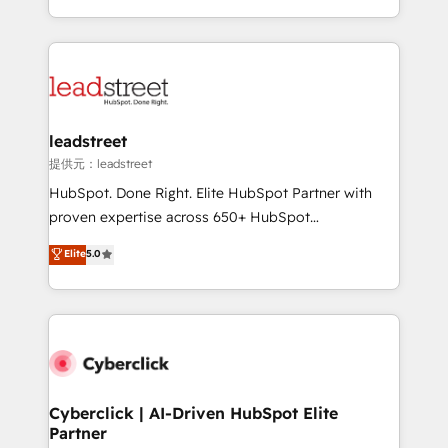
America. From casual user to super fan: make
Canada, we’ve delivered thousands of successful
HubSpot an experience you LOVE!
HubSpot projects for mid-market and enterprise
clients worldwide, with over 10 years experience. We
combine HubSpot, data, and AI to design connected
go-to-market systems that align people, process,
and technology for predictable, scalable revenue
leadstreet
growth. Our expertise spans RevOps, CRM and data
提供元：leadstreet
architecture, AI enablement, and strategic marketing,
HubSpot. Done Right. Elite HubSpot Partner with
delivered through our proprietary FLAIR framework
proven expertise across 650+ HubSpot
for responsible AI adoption. As a HubSpot Elite
implementations. With 12+ years of HubSpot
Elite
5.0
Partner and ISO 27001:2022 certified consultancy,
experience, we help you use the HubSpot platform
we blend strategy, creativity, and technology to help
to its fullest capacity, improve your current HubSpot
organisations scale smarter and grow stronger.
website, or build your new one.
Cyberclick | AI-Driven HubSpot Elite
Partner