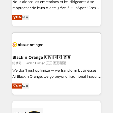
Nous aidons les entreprises et les dirigeants à se
business services. We prepare a customized
rapprocher de leurs clients grâce à HubSpot ! Chez
business case that demonstrates the value and
DIGITALISIM, nous avons l'intime conviction que la
Elite
5.0
impact of your digital transformation, including a
réussite des entreprises passe par l’innovation web,
detailed financial rationale with a focus on ROI and
le marketing digital, et la relation client ! C'est
TCO. As a trusted extension of your team, we
pourquoi, nos experts sont à la fois capables de
believe in the power of partnership. Together, we
gérer votre projet de création de site internet, votre
embark on a transformational journey that sets your
référencement, votre stratégie digitale et le pilotage
business up for long-term success. Unlock your
et l'intégration d'HubSpot ! Les grandes phases d'un
business. If not now, when?
projet HubSpot avec DIGITALISIM : 🧽 Nettoyage,
Black n Orange 🇺🇸 🇲🇽 🇨🇦
migration et intégration des bases de données. 🚀
提供元：Black n Orange 🇺🇸 🇲🇽 🇨🇦
Développement des interfaces avec vos logiciels
We don’t just optimize — we transform businesses.
métiers ⚙️ Configuration de la plateforme HubSpot
At Black n Orange, we go beyond traditional Inbound
📈 Configuration de rapports et tableaux de bord 🤝
Marketing with our exclusive methodologies:
Elite
5.0
Book Process & Guidelines utilisateurs 🎓
BOOMS and BOOST. Together, they form a powerful
Formations des utilisateurs
combination that has driven success for over 800
businesses worldwide. As Elite HubSpot Partners, we
specialize in crafting high-performance growth
strategies that integrate data-driven marketing,