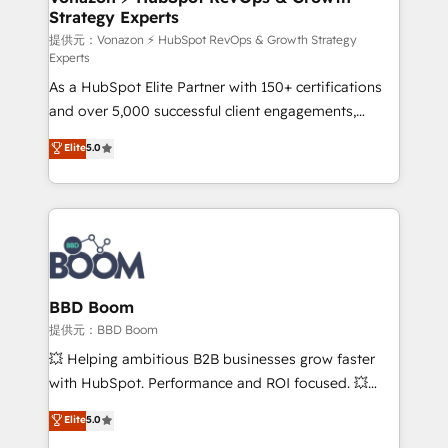
Strategy Experts
pour aligner les équipes marketing, commerciales et
support client (data migration, synchronisation API,
提供元：Vonazon ⚡ HubSpot RevOps & Growth Strategy
Experts
audit et maintenance) ➤ La création de sites internet
As a HubSpot Elite Partner with 150+ certifications
de conversion qui transforment les visiteurs en
and over 5,000 successful client engagements,
opportunités d'affaires ➤ La mise en place de
Vonazon turns marketing complexity into
stratégies d'acquisition marketing (SEO, SEA,
Elite
5.0
measurable, scalable growth. From onboarding to
inbound, automatisation marketing, ABM, IA,
enterprise-grade campaigns, our in-house team
emailing) Informations clés : - 10 ans d'expérience -
builds scalable strategies that drive long-term
100+ intégrations CRM HubSpot réussies - 40
revenue. ⚙️ HubSpot Integration & Optimization •
experts conseil - 150 certifications HubSpot
Seamless CRM, CMS, and automation setup •
cumulées
Complex platform migrations and data cleanups •
Custom APIs and third-party integrations 📈 End-to-
BBD Boom
End Revenue Acceleration • Lifecycle marketing and
提供元：BBD Boom
pipeline growth programs • Sales enablement tools
💥 Helping ambitious B2B businesses grow faster
and CRM optimization • Retention strategies with
with HubSpot. Performance and ROI focused. 💥
customer journey mapping 🏅 Elite-Level HubSpot
BBD Boom is the HubSpot partner that can help you
Elite
5.0
Execution • 750+ onboardings and 2,000+
to HubSpot Better. We work with your teams to
implementations • Deep expertise across marketing,