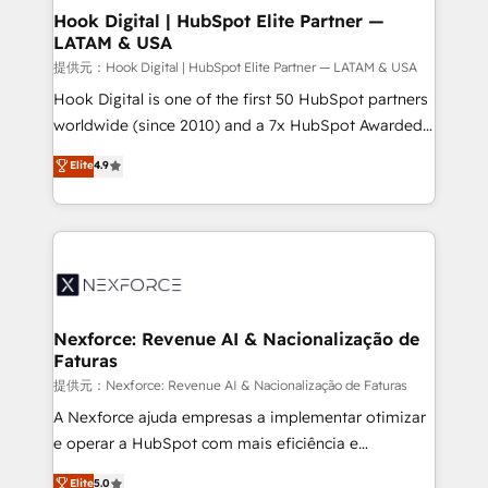
Revenue Operations - Inbound Marketing -
Hook Digital | HubSpot Elite Partner —
LATAM & USA
Outbound Marketing - HubSpot CMS Website
Design & Development We empower our clients to
提供元：Hook Digital | HubSpot Elite Partner — LATAM & USA
reach their full potential by providing transparent,
Hook Digital is one of the first 50 HubSpot partners
relationship-driven support. With over 300 HubSpot
worldwide (since 2010) and a 7x HubSpot Awarded
certifications and accreditations, we deliver both the
Elite Partner. With 500+ projects across the U.S.,
Elite
4.9
technical know-how and strategic guidance you
Brazil, and LATAM, we combine global expertise with
need to succeed.
regional experience. Today, we are Brazil’s largest
HubSpot Elite Partner—trusted by companies across
the Americas to scale smarter. ⚙️ CRM
Implementation & Migration Onboarding across all
Hubs, plus migrations from Salesforce, Pipedrive, RD
Station, Freshdesk, Intercom, and more. Custom
Nexforce: Revenue AI & Nacionalização de
Faturas
objects, automations, and integrations built for
growth. 🚀 AI-Driven GTM Orchestration Unify
提供元：Nexforce: Revenue AI & Nacionalização de Faturas
HubSpot with LinkedIn, WhatsApp, email, paid
A Nexforce ajuda empresas a implementar otimizar
media, and AI voice to drive pipeline. 🤖 AI Custom
e operar a HubSpot com mais eficiência e
Agent Development Deploy AI agents for
previsibilidade de receita. Combinamos Revenue
Elite
5.0