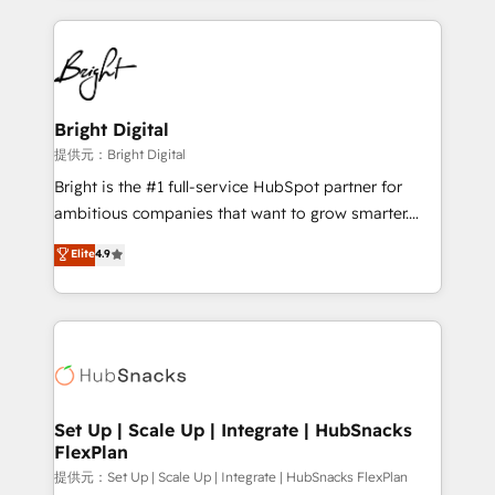
Growth-Driven Design Agency of the Year 🏆2015
automation, integration, and AI innovation to deliver
Became the 5th Agency to reach Diamond 🏆2014
lasting impact. We specialize in: • Turnkey and end-
HubSpot COS Performance Award 🏆2014 HubSpot
to-end HubSpot implementations • Onboarding for
COS Design Award 🏆2013 HubSpot Marketplace
Sales, Service, Marketing & Content Hubs • AI voice
Provider of the Year 🏆2011 Became a HubSpot
and chat agents, predictive automation, and smart
Bright Digital
Partner 📆Founded in 1997
workflows • Salesforce + HubSpot integration •
提供元：Bright Digital
RevOps and AI-driven sales enablement • Website
Bright is the #1 full-service HubSpot partner for
design and CMS development • ERP integration: SAP,
ambitious companies that want to grow smarter.
NetSuite, Microsoft Dynamics, … • Data cleansing
From HubSpot onboarding, to training, from
Elite
4.9
and CRM migration from any platform •
developing a new website to lead generation and
Client/member portals built on HubSpot • Custom
digital marketing; we do it all (and with great
and complex integrations: SAM.gov, GovWin,
results)! In short, our services include: - HubSpot
QuickBooks, PandaDoc, ClickUp, Shopify, Mapsly,
consultancy: onboarding, training, data migration -
WooCommerce, BuilderTrend, and more Experience
HubSpot development: websites, custom modules,
the difference — reach out to see how AI + HubSpot
integrations - Marketing & sales solutions: digital
can transform your business.
marketing, advertising, campaigns, content and
Set Up | Scale Up | Integrate | HubSnacks
FlexPlan
design We connect people, data and technology to
improve customer experiences. With our bright
提供元：Set Up | Scale Up | Integrate | HubSnacks FlexPlan