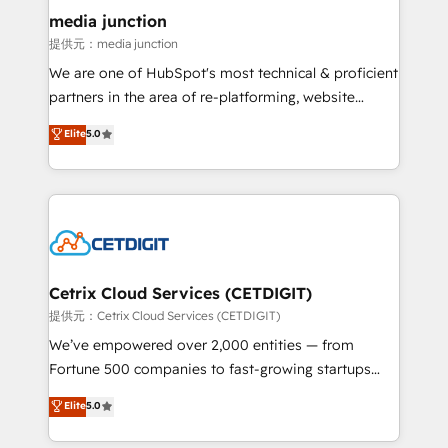
Mexico, USA, and Portugal—we've executed over a
media junction
hundred successful operations. Our approach,
提供元：media junction
rooted in RevOps principles, integrates analysis,
We are one of HubSpot's most technical & proficient
training, planning, and qualification. Leveraging
partners in the area of re-platforming, website
technology, data analytics, CRM optimization, and
design & development. We specialize in multi-hub
Elite
5.0
inbound marketing tactics, we focus on
implementations for mid-market & enterprise
understanding, nurturing, and converting leads.
companies. We are woman-owned, powered by
Partner with us to unlock your business's full
coffee, and we ❤️ dogs. We produce award-winning
potential and achieve sustained growth in today's
work for our clients. 🏆2023 Technical Expertise
competitive market.
Impact Award 🏆2022 Technical Expertise Impact
Award 🏆2022 Platform Migration Excellence Impact
Award 🏆2020 Elite Solutions Partner 🏆2019
Cetrix Cloud Services (CETDIGIT)
Integrations HubSpot Impact Award 🏆2019
提供元：Cetrix Cloud Services (CETDIGIT)
Marketing Enablement HubSpot Impact Award 🏆
We’ve empowered over 2,000 entities — from
2018 Website Design HubSpot Impact Award 🏆2017
Fortune 500 companies to fast-growing startups
Website Design HubSpot Impact Award 🏆2016
and nonprofits — to streamline operations, scale
Elite
5.0
Growth-Driven Design Agency of the Year 🏆2016
revenue, and unlock the full potential of HubSpot.
Sales Enablement HubSpot Impact Award 🏆2015
With deep technical and industry expertise, we fuse