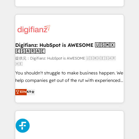
𝗯𝘂𝘀𝗶𝗻𝗲𝘀𝘀' button to get in touch (𝘸𝘦'𝘳𝘦 𝘴𝘶𝘱𝘦𝘳
growth. We modernise platforms, streamline
𝘳𝘦𝘴𝘱𝘰𝘯𝘴𝘪𝘷𝘦)
operations that are causing inefficiencies, improve
customer experiences, integrate systems, and
supercharge revenue operations Key services: • CRM
Implementation • Systems Integration • Digital
Transformation / Web Development • RevOps &
Digifianz: HubSpot is AWESOME 🇺🇸🇲🇽
🇪🇸🇦🇷🇦🇪
Sales Consulting • Marketing Automation What
makes us different? 🚀 Top 0.5% of global HubSpot
提供元：Digifianz: HubSpot is AWESOME 🇺🇸🇲🇽🇪🇸🇦🇷
🇦🇪
agencies ⚙️ The strongest technical ability and
You shouldn't struggle to make business happen. We
integration capabilities 💼 Consultative, long-term
help companies get out of the rut with experienced,
partners who will embed ourselves into your
process-oriented teams implementing HubSpot
business, processes and systems 🏢 We specialise in
Elite
4.9
Marketing, Sales, Service, CMS and Operations Hub,
working with mid-market and enterprise
so selling and actually engaging with your customers
organisations, global organisations and those with
feels easy and pain-free. We are a top ranked
complex use cases 🏆 CRM Implementation,
HubSpot Elite Partner, winner of Rookie of the Year
Platform Enablement, Custom Integration and
and Customer First Awards, 4.9/5 rating in HubSpot
Onboarding Accredited 🔐 ISO27001 & ISO9001
Reviews and 4.9/5 rating in Clutch Reviews. Digifianz
Certified