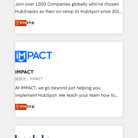
people, exciting ideas and can-do mentality, we
Join over 1,500 Companies globally who've chosen
ensure revenue growth on a daily basis. So tell us
HubSnacks as their on-ramp to HubSpot since 2014
your challenge; our passionate and growth driven
Simple pay-as-you-go plans that accelerate value...
Elite
4.9
team of 100+ experts is ready for you! Driving digital
1️⃣ Set Up | Onboarding New or Check-fixing existing
growth | www.brightdigital.com
HubSpot portals 2️⃣ Scale Up | 100% HubSpot Task
Execution... Global 24/7 ... All Experts 3️⃣ Integrate |
your entire Tech Stack with Custom Integrations
Slash months from your API Integration project... ⬅️
Click "Contact Business" ⬅️ to access 150+ Kickstart
Integration templates that put HubSpot in the center
IMPACT
of your tech stack, syncing... 🛍️ Shopify or
提供元：IMPACT
WooCommerce 💲 Stripe or Paypal 💰 Sage or
At IMPACT, we go beyond just helping you
Netsuite 🤖 Google or Microsoft ✍️ DocuSign or
implement HubSpot. We teach your team how to
PandaDoc 🌐 Avalara or Quaderno HubSnacks holds
master it. As the creators of the Endless Customers
Elite
5.0
the rare Advanced "Custom Integrations"
System™ (the next evolution of They Ask, You
Accreditation, securely sync data across... 🔄 any
Answer), we’re the only HubSpot partner built
apps, in any direction. Stuck on your old CRM..?
entirely around coaching and training. That means
Migrate | seamlessly off your old CRM onto a clean
we don’t do the work for you; we help you build the
new HubSpot portal with Advanced Website and