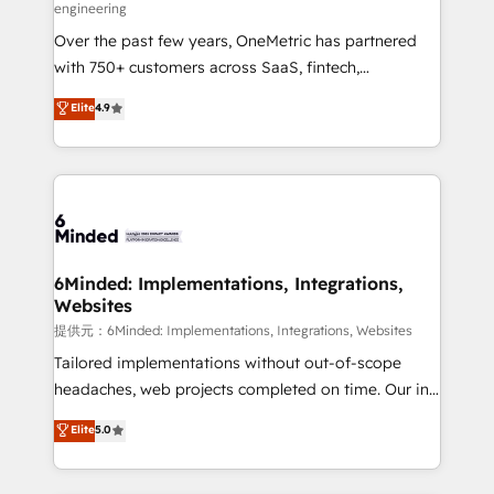
engineering
HubSpot Partner since 2012 • 2022 EMEA Impact
Over the past few years, OneMetric has partnered
Award: Best Integration • 150+ successful HubSpot
with 750+ customers across SaaS, fintech,
projects • Clients in 30+ industries • Proprietary
healthcare, real estate, and other industries. With
technology for integrations • Multilingual team:
Elite
4.9
150+ HubSpot-certified experts, we deliver scalable
English, Spanish, Portuguese & Italian 👉 Grow
solutions to complex GTM and RevOps challenges.
smarter with AI and HubSpot.
Our Expertise 🔹 Onboarding & Implementation:
Accredited HubSpot Partner, ensuring smooth setup
tailored to your GTM motion. 🔹 Migrations:
Accredited HubSpot Partner, ensuring migration
from other CRMs to HubSpot without data loss or
6Minded: Implementations, Integrations,
Websites
downtime. 🔹 RevOps Strategy: Align teams,
processes, and data to drive revenue efficiency. 🔹
提供元：6Minded: Implementations, Integrations, Websites
Integrations: Connect HubSpot with your tech stack
Tailored implementations without out-of-scope
for better adoption. 🔹 Custom Solutions: Build
headaches, web projects completed on time. Our in-
tailored apps, workflows, and configurations. We are
house team of certified CRM architects, experts,
Elite
5.0
SOC 2 Type II and ISO 27001 certified, reinforcing
developers, designers, and marketers handles all
our commitment to data security and compliance. At
aspects of your HubSpot. ✨ 400+ global clients ✨
OneMetric, we help revenue teams focus on the