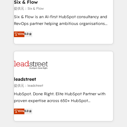
helps the following industries: logistics & 3PL, home
Six & Flow
improvement & construction, branding and
提供元：Six & Flow
commercialization, real estate, health, education,
Six & Flow is an AI-first HubSpot consultancy and
SaaS, Software Dev & IT and consulting, make the
RevOps partner helping ambitious organisations
most out of their HubSpot experience operating in
grow with clarity, confidence, and intelligence.
Elite
5.0
the United States, EU, UAE, Mexico and Latin
Operating across the UK, Netherlands, Ireland, and
America. From casual user to super fan: make
Canada, we’ve delivered thousands of successful
HubSpot an experience you LOVE!
HubSpot projects for mid-market and enterprise
clients worldwide, with over 10 years experience. We
combine HubSpot, data, and AI to design connected
go-to-market systems that align people, process,
and technology for predictable, scalable revenue
leadstreet
growth. Our expertise spans RevOps, CRM and data
提供元：leadstreet
architecture, AI enablement, and strategic marketing,
HubSpot. Done Right. Elite HubSpot Partner with
delivered through our proprietary FLAIR framework
proven expertise across 650+ HubSpot
for responsible AI adoption. As a HubSpot Elite
implementations. With 12+ years of HubSpot
Elite
5.0
Partner and ISO 27001:2022 certified consultancy,
experience, we help you use the HubSpot platform
we blend strategy, creativity, and technology to help
to its fullest capacity, improve your current HubSpot
organisations scale smarter and grow stronger.