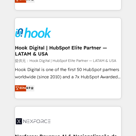
HubSpot partners 🔄 Top 5% globally in client
tailored solutions that drive results by leveraging
retention 📅 8+ years of consistent results since 2017
HubSpot’s platform and data to fuel success.
Who We Serve Revenue teams, marketing leaders,
Technical Solutions: - HubSpot Technical Consulting -
and sales ops at mid-market companies ready to
HubSpot CRM Implementation - HubSpot
move beyond spreadsheets into unified systems
Onboarding - Data Migration & Integrations -
that drive real business results.
Technical Audit & Optimization Strategic Solutions: -
Revenue Operations - Inbound Marketing -
Hook Digital | HubSpot Elite Partner —
LATAM & USA
Outbound Marketing - HubSpot CMS Website
Design & Development We empower our clients to
提供元：Hook Digital | HubSpot Elite Partner — LATAM & USA
reach their full potential by providing transparent,
Hook Digital is one of the first 50 HubSpot partners
relationship-driven support. With over 300 HubSpot
worldwide (since 2010) and a 7x HubSpot Awarded
certifications and accreditations, we deliver both the
Elite Partner. With 500+ projects across the U.S.,
Elite
4.9
technical know-how and strategic guidance you
Brazil, and LATAM, we combine global expertise with
need to succeed.
regional experience. Today, we are Brazil’s largest
HubSpot Elite Partner—trusted by companies across
the Americas to scale smarter. ⚙️ CRM
Implementation & Migration Onboarding across all
Hubs, plus migrations from Salesforce, Pipedrive, RD
Station, Freshdesk, Intercom, and more. Custom