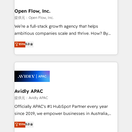
Brussels, Munich "München", Cologne "Köln", Paris
and Amsterdam. Elixir is a first mover and leader
Open Flow, Inc.
when it comes to HubSpot sales and service
提供元：Open Flow, Inc.
implementations, highly renowned for our business
We’re a full-stack growth agency that helps
acumen, process (re-)design experience and a
ambitious companies scale and thrive. How? By
massive amount of success stories in this area. We
upgrading and streamlining every single revenue-
Elite
5.0
integrate HubSpot with complex solutions like SAP,
generating aspect of your business. We’re proud
MicroSoft, custom solutions,... Our company also has
HubSpot Elite Solutions Partners and devout CRM
strong experience with HubSpot CRM extension,
nerds who can harness HubSpot’s custom digital
mobile apps for Field Service Management and
tools to improve each touchpoint of your customer
Retail execution, CPQ, customer portals and
experience. Working hand-in-hand with your team,
HubSpot CMS developments. And we're champions
we’ll assemble a RevOps machine that drives more
when it comes to complex data migrations.
traffic, generates better leads and crushes your
Avidly APAC
revenue goals. We've worked with thousands of
提供元：Avidly APAC
HubSpot customers and we'd love to work with you
Officially APAC's #1 HubSpot Partner every year
too! Clients come to us for: Advanced CRM solutions
since 2019, we empower businesses in Australia,
System Integrations both Custom and Native to
New Zealand, and globally to realise their full
Elite
5.0
HubSpot Data System Migrations between systems
potential through enterprise HubSpot CRM