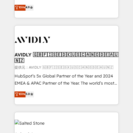
Strategy: Activate Breeze Agents, configure HubSpot
North America. Avec plus de 115 experts en
Elite
4.9
AI, & maximize AEO with tailored AI services. 🧩
marketing automation, Growth, Revops, CRM et
Integrations: Extend HubSpot with custom
webdesign. Markentive is both a consulting firm, a
integrations, hosting, & maintenance.
digital agency and an integrator. With over 115
experts in marketing automation, growth, revops,
CRM and webdesign (We focus on EMEA - USA
customers).
AVIDLY 🇬🇧🇫🇮🇸🇪🇩🇰🇺🇸🇨🇦🇳🇴🇩🇪🇦🇺
🇳🇿
提供元：AVIDLY 🇬🇧🇫🇮🇸🇪🇩🇰🇺🇸🇨🇦🇳🇴🇩🇪🇦🇺🇳🇿
HubSpot’s 5x Global Partner of the Year and 2024
EMEA & APAC Partner of the Year. The world’s most
experienced and fully accredited HubSpot Solutions
Elite
5.0
Partner. 🚀 With 2,750+ HubSpot projects delivered
and 370+ specialists across EMEA, APAC and NAM,
we de-risk complex CRM programmes and
accelerate ROI across every HubSpot Hub. 🧭 From
multi-region migrations to AI-powered automation,