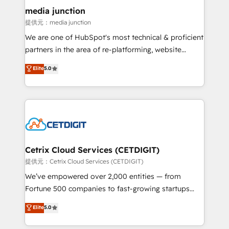
Mexico, USA, and Portugal—we've executed over a
media junction
hundred successful operations. Our approach,
提供元：media junction
rooted in RevOps principles, integrates analysis,
We are one of HubSpot's most technical & proficient
training, planning, and qualification. Leveraging
partners in the area of re-platforming, website
technology, data analytics, CRM optimization, and
design & development. We specialize in multi-hub
Elite
5.0
inbound marketing tactics, we focus on
implementations for mid-market & enterprise
understanding, nurturing, and converting leads.
companies. We are woman-owned, powered by
Partner with us to unlock your business's full
coffee, and we ❤️ dogs. We produce award-winning
potential and achieve sustained growth in today's
work for our clients. 🏆2023 Technical Expertise
competitive market.
Impact Award 🏆2022 Technical Expertise Impact
Award 🏆2022 Platform Migration Excellence Impact
Award 🏆2020 Elite Solutions Partner 🏆2019
Cetrix Cloud Services (CETDIGIT)
Integrations HubSpot Impact Award 🏆2019
提供元：Cetrix Cloud Services (CETDIGIT)
Marketing Enablement HubSpot Impact Award 🏆
We’ve empowered over 2,000 entities — from
2018 Website Design HubSpot Impact Award 🏆2017
Fortune 500 companies to fast-growing startups
Website Design HubSpot Impact Award 🏆2016
and nonprofits — to streamline operations, scale
Elite
5.0
Growth-Driven Design Agency of the Year 🏆2016
revenue, and unlock the full potential of HubSpot.
Sales Enablement HubSpot Impact Award 🏆2015
With deep technical and industry expertise, we fuse