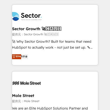
no CRM e mantêm os dados organizados, como um
integrations, custom CMS portal development,
especialista operando a plataforma 24/7. Hoje 300+
design & UX for mid to large to multi national
empresas em 13 países utilizam a Nexforce. Somos
businesses. Our teams are based in North America
a maior parceira da HubSpot na América Latina e
and APAC. We are HubSpot's top-ranked Advanced
líder no ranking global de sucesso do cliente da
Implementation Certified Partner and we contribute
Sector Growth 🚀🇨🇦🇺🇸
HubSpot.
to their advisory council. We strive to do 'good work
提供元：Sector Growth 🚀🇨🇦🇺🇸
with good people' and have worked with incredible
🚀 Why Sector Growth? Built for teams that need
brands. You can see some of them on our website,
HubSpot to actually work - not just be set up. 🔧
along with plenty of case studies.
HubSpot Experts: Onboarding, migrations,
Elite
5.0
automation, and training built for adoption. ⚡ Highly
Technical Execution: ERP, EMR and Custom
Integrations; complex builds delivered in weeks, not
months. 🤖 AI Consulting & Agents: AI-powered
workflows; automation agents; process optimization
inside HubSpot. 🏆 Industry Experience: 🏥
Healthcare: HIPAA implementations; secure data
Mole Street
workflows 💼 Financial Services: compliant
提供元：Mole Street
workflows; audit-ready reporting ⚖️ Legal: client
We are an Elite HubSpot Solutions Partner and