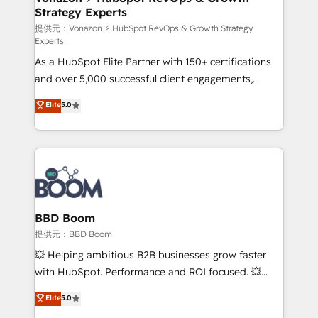
Strategy Experts
pour aligner les équipes marketing, commerciales et
support client (data migration, synchronisation API,
提供元：Vonazon ⚡ HubSpot RevOps & Growth Strategy
Experts
audit et maintenance) ➤ La création de sites internet
As a HubSpot Elite Partner with 150+ certifications
de conversion qui transforment les visiteurs en
and over 5,000 successful client engagements,
opportunités d'affaires ➤ La mise en place de
Vonazon turns marketing complexity into
stratégies d'acquisition marketing (SEO, SEA,
Elite
5.0
measurable, scalable growth. From onboarding to
inbound, automatisation marketing, ABM, IA,
enterprise-grade campaigns, our in-house team
emailing) Informations clés : - 10 ans d'expérience -
builds scalable strategies that drive long-term
100+ intégrations CRM HubSpot réussies - 40
revenue. ⚙️ HubSpot Integration & Optimization •
experts conseil - 150 certifications HubSpot
Seamless CRM, CMS, and automation setup •
cumulées
Complex platform migrations and data cleanups •
Custom APIs and third-party integrations 📈 End-to-
BBD Boom
End Revenue Acceleration • Lifecycle marketing and
提供元：BBD Boom
pipeline growth programs • Sales enablement tools
💥 Helping ambitious B2B businesses grow faster
and CRM optimization • Retention strategies with
with HubSpot. Performance and ROI focused. 💥
customer journey mapping 🏅 Elite-Level HubSpot
BBD Boom is the HubSpot partner that can help you
Elite
5.0
Execution • 750+ onboardings and 2,000+
to HubSpot Better. We work with your teams to
implementations • Deep expertise across marketing,