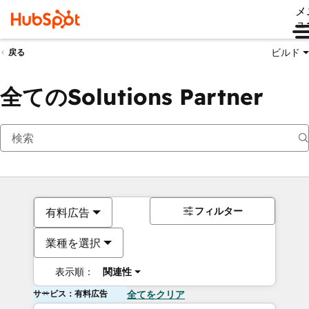
メ
ュ
ビルド
戻る
全てのSolutions Partner
フィルター
有料広告
業種を選択
表示順：
関連性
サービス：有料広告
全てをクリア