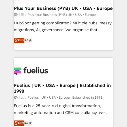
HubSpot Content Hub, WordPress development,
B2B SEO, paid media, and content. We work with
Plus Your Business (PYB) UK • USA • Europe
enterprise and growth-led companies across
提供元：Plus Your Business (PYB) UK • USA • Europe
technology, professional services, financial services
HubSpot getting complicated? Multiple hubs, messy
and industrial sectors. Offices in Johannesburg, Cape
migrations, AI, governance. We organise that
Town and London. 500+ HubSpot CRM
complexity, so your team can put HubSpot to work...
Elite
5.0
implementations delivered. AI visibility coverage
Welcome to our Profile! We help with: • CRM
across ChatGPT, Claude, Perplexity, Gemini and
implementation, reports, workflows, and team
Google AI Overviews. HubSpot Impact Award -
training • CRM migration from Salesforce, Pipedrive,
Customer First HubSpot Impact Award - Integrations
Dynamics and others • Technical projects including
Innovation HubSpot Impact Award - Platform
custom API integrations with ERP (and other
Migration Excellence HubSpot Impact Award -
systems) • AI governance for HubSpot-centred
Platform Excellence 35+ full-time HubSpot
operations A little about us: • Boutique 'Elite' team of
Fuelius | UK • USA • Europe | Established in
professionals.
1998
12 • 150+ clients across Sales Hub, Marketing Hub,
Service Hub, Data Hub and CMS • ISO/IEC
提供元：Fuelius | UK • USA • Europe | Established in 1998
27001:2022, ISO 9001:2015, and ISO 42001:2023
Fuelius is a 25-year-old digital transformation,
certified - the AI management standard • GuardHub:
marketing automation and CRM consultancy. We
our AI governance framework, built on ISO 42001
enable mid-market and enterprise clients to
Elite
5.0
Ready for the next step? Click the 👈 '𝗖𝗼𝗻𝘁𝗮𝗰𝘁
maximise their return from digital and fuel their