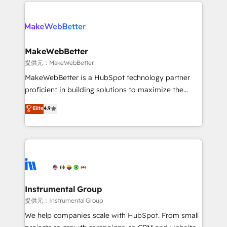
only firm in the world to hold Elite Partner
there’s a good chance one of our globally integrated
Accreditations with both HubSpot and Clay, our
teams has worked with clients just like you Let’s
clients gain a unique advantage in CRM architecture,
explore whether S2 is the partner you’ve been
pipeline generation, data intelligence, and go-to-
looking for...and get your next big initiative moving!
market execution. Why B2B Businesses Choose RP: -
MakeWebBetter
Secure: Soc2 compliant 🛡️ - Pricing: Implementations
提供元：MakeWebBetter
starting at $1,5k 💵 - Speed: Launch in 14 days ⚡ -
MakeWebBetter is a HubSpot technology partner
Global: 75+ RPers across five continents 🌐 - Scale:
proficient in building solutions to maximize the
Largest organically grown & fastest tiering Elite
operational efficiency of HubSpot. The fastest-
Elite
4.9
HubSpot Partner 🪴 - Sales Hub: More
growing tech-enabler & facilitator, MakeWebBetter,
implementations than any other Partner 💻 -
hands you the blend of HubSpot expertise &
Migrations: We convert Salesforce addicts to
eminent solutions & integrations. Trust us to
HubSpot evangelists 🧡 Don't hire a marketing
streamline your HubSpot experience. 🚀HubSpot
agency for an Ops problem. Don't hire a technical
Elite Partners with 10+ years of HubSpot experience
agency for a growth problem. Hire a partner built to
🤝HubSpot Premier Integration partner 🤝Google
solve both.
Premier Partner 2023 🌟5 HubSpot Accreditations 🌟
Instrumental Group
Won HubSpot Theme Challenge 2021 🌟INBOUND’19
提供元：Instrumental Group
HubSpot Rising Star Why us? Harnessing the full
We help companies scale with HubSpot. From small
potential of the powerful HubSpot CRM. ✔️A team of