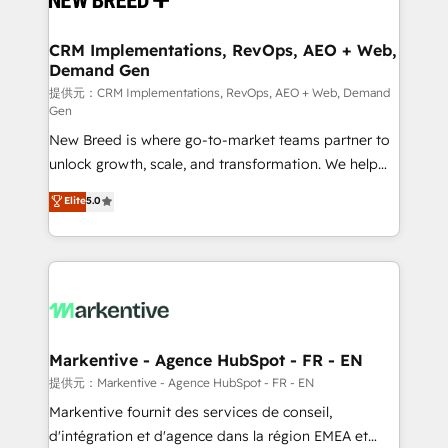
定の代行ではなく、設計の責任」を引き受け、部門横断
technical development team. - 19 HubSpot-certified
の統合・浸透・変革管理を実行します。 ▸ CMS戦略設
trainers to drive platform adoption. 📈 Revenue
CRM Implementations, RevOps, AEO + Web,
計・構築：リード獲得・CVR・SEOを前提にした情報設
Demand Gen
Generation - Full-funnel marketing and high-
計・導線設計・テンプレート設計をContent Hubで一体
performance advertising via Point Success Media. -
提供元：CRM Implementations, RevOps, AEO + Web, Demand
Gen
提供。 ▸ 既存CRM・MAからの移行支援：Salesforce・
Expert deployment of Breeze AI and custom agents
Marketo・Pardot等からの移行、カスタム設計、履歴
New Breed is where go-to-market teams partner to
to automate growth. 🏆 Elite Excellence - 8 platform
データ移行と活用設計まで。 ▸ AEO対応：ChatGPT・
unlock growth, scale, and transformation. We help
accreditations and deep HIPAA-compliance
Perplexity等のAI検索からの流入・引用を前提にコンテ
companies activate HubSpot’s AI-powered
expertise. - A team of 250+ experts dedicated to
Elite
5.0
ンツとサイト構造を最適化。 🏆 なぜ100incを選ぶの
customer platform and operationalize HubSpot’s
your resilient growth.
か？ ✓ HubSpot Eliteパートナー認定 ✓ HubSpotアワ
Loop Marketing framework through expert-led
ード受賞・HUGリーダー ✓ ISO27001:2022 /
services, smart agents, and purpose-built apps,
ISO9001:2015 取得 ✓ 400社以上の導入実績 ✓
tailored to your business. Together, we unlock
HubSpot大百科 出版 CRM・AI活用に関するご相談、現
results, fast. ⚙️CRM & RevOps: Align all Hubs to your
状整理の壁打ちなど、構想段階からお気軽にお問い合わ
buyer journey for clean data, scalability, & reporting.
せください。
🎯Demand Gen & ABM: Drive pipeline with inbound,
Markentive - Agence HubSpot - FR - EN
ABM, AEO, SEO, & paid media. 👩‍💻Web Design:
提供元：Markentive - Agence HubSpot - FR - EN
Build high-performing websites with UX, messaging,
Markentive fournit des services de conseil,
& conversion strategy that drive results. 🤖AI
d'intégration et d'agence dans la région EMEA et