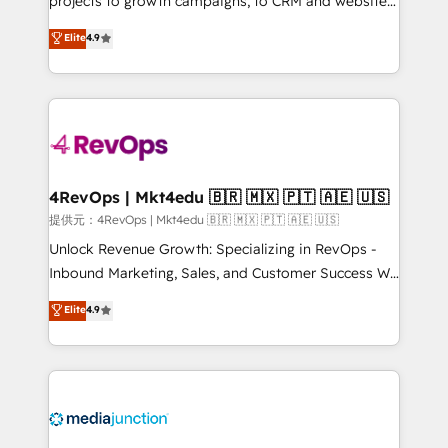
projects to growth campaigns, to CRM and websites.
HubSpot experts backed by over 10+ years of
Hire an agency that's experienced in every inch of
Elite
4.9
HubSpot experience ✔️Flexible pricing models —
HubSpot and willing to work hand-in-hand with your
Hourly-fee (assigned one Dedicated HubSpot
team to simplify the complex and build a better
Admin); Monthly-fee (HubSpot Admin + Project
experience for your team and customers.
Manager); and Fixed Project Cost (as per
requirement). ✔️Helped over 25,000+ customers so
far with our HubSpot solutions. ✔️Bespoke apps &
on-demand bundle services. Connect with us today!
4RevOps | Mkt4edu 🇧🇷 🇲🇽 🇵🇹 🇦🇪 🇺🇸
提供元：4RevOps | Mkt4edu 🇧🇷 🇲🇽 🇵🇹 🇦🇪 🇺🇸
Unlock Revenue Growth: Specializing in RevOps -
Inbound Marketing, Sales, and Customer Success We
specialize in driving revenue growth for companies
Elite
4.9
across industries through tailored marketing, sales,
and customer success strategies, utilizing RevOps
methodologies. As Latin America's largest HubSpot
partner and a global leader in education market, we
offer unparalleled insights. Operating in five
countries—Brazil, UAE (Abu Dhabi/Dubai/Sharjah),