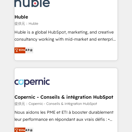
skills, processes, and internal team you need to
CRM Migrations using our in-house "HubScrub" Tool.
attract the right buyers, close deals faster, and grow
without outside dependencies. You’ll learn how to: •
Huble
Set up, audit, and organize your HubSpot portal •
提供元：Huble
Get your sales team fully using HubSpot • Track
Huble is a global HubSpot, marketing, and creative
pipeline and revenue across the entire buyer journey
consultancy working with mid-market and enterprise
• Build an in-house marketing team that drives
businesses. We go beyond implementation, shaping
Elite
4.9
growth • Create content and videos that attract
the strategy, processes, and teams that turn
buyers • Use AI to scale smarter Our coaching-led
HubSpot into a genuine growth engine. Named
approach works best for companies that are done
HubSpot's Global Partner of the Year in 2024,
with outsourcing and ready to build something that
consistently ranked among their top 5 partners
lasts. So if you're ready to become the most trusted
worldwide, and with over 15 years in the ecosystem,
voice in your market, let’s talk.
Huble has built a track record that speaks for itself.
One company, one operating model, delivering
Copernic - Conseils & intégration HubSpot
across offices and consulting teams in the UK, USA,
提供元：Copernic - Conseils & intégration HubSpot
Canada, Germany, France, Belgium, Singapore, and
Nous aidons les PME et ETI à booster durablement
South Africa. Certified compliant with ISO/IEC
leur performance en répondant aux vrais défis : •
27001:2022 and ISO 9001:2015 across all seven
Intégration de HubSpot avec d’autres outils (ERP,
Elite
4.9
international offices and 175+ employees.