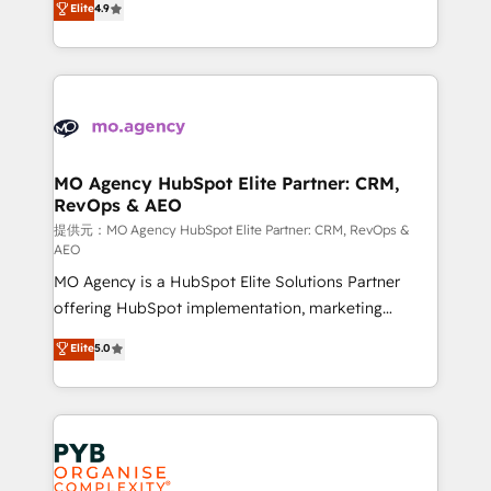
Elite
4.9
to your needs and sales objectives. With 125+
migrate, replatform, and scale smarter. We specialize
certifications, we are part of the most certified
in high-impact CRM and CMS migrations and
Canadian agencies, and we both hold Onboarding
onboarding from platforms like Salesforce, NetSuite,
Accreditations. Based in Canada (coast to coast), our
Zoho, Pardot, Marketo, Microsoft Dynamics, Wix,
services are offered in both English & French.
WordPress and legacy CRMs, turning fragmented
systems into unified, growth-ready HubSpot
architectures that accelerate revenue operations and
MO Agency HubSpot Elite Partner: CRM,
RevOps & AEO
performance. - Multi-object CRM migration, cleanup,
and implementation. - Pre-built and custom
提供元：MO Agency HubSpot Elite Partner: CRM, RevOps &
AEO
integrations across your full tech stack. - Custom
MO Agency is a HubSpot Elite Solutions Partner
object setup, CMS builds, and full-funnel automation.
offering HubSpot implementation, marketing
- Dashboards, lifecycle campaigns, and lead
automation, CRM and RevOps consulting, data
nurturing sequences. - Cross-hub setup across
Elite
5.0
architecture, sales enablement, lifecycle automation,
Marketing, Sales, Operations, and Service Hubs. -
lead scoring and revenue reporting. HubSpot,
Ongoing optimization, managed support, and
Salesforce and integrated enterprise stacks. Digital
scalable retainers. Let’s make HubSpot your most
Marketing, Answer Engine Optimisation, and
powerful growth engine. Built to convert, scale, and
Generative Engine Optimisation (AI Search),
drive results.