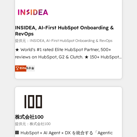
INSIDEA, AI-First HubSpot Onboarding &
RevOps
提供元：INSIDEA, AI-First HubSpot Onboarding & RevOps
★ World's #1 rated Elite HubSpot Partner, 500+
reviews on HubSpot, G2 & Clutch. ★ 150+ HubSpot
Certified Experts & Trainers across the team ★
Elite
5.0
1,500+ implementations across five continents ★ AI-
First, RevOps-led, Onboarding obsessed ★
Company of the Year 2024/25 INSIDEA helps
growing companies turn HubSpot into a revenue
engine. We onboard your team, migrate your data,
and build AI-powered workflows that drive adoption
from week one, in your time zone. What we do ➤
株式会社100
Onboarding: Live in weeks, with workflows built
提供元：株式会社100
around your business, not a template. ➤ Migration:
🏢 HubSpot × AI Agent × DX を統合する「Agentic