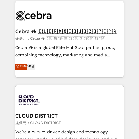
100+ seamless migrations from 15+ different CRMs
OneMetric that matters most: revenue.
✨ 100,000+ hours in HubSpot projects, 75+ full Hub
implementations, and 5,000+ pages ✨ CS: Clients
generating 7-digit MRR from inbound campaigns ✨
CS: 245% organic growth & +751% new visitors for a
Cebra 🦓 🇨🇱🇧🇷🇲🇽🇪🇸🇺🇸🇨🇴🇵🇪🇵🇦
full-funnel HubSpot project ✨ CS: 415% conversion
提供元：Cebra 🦓 🇨🇱🇧🇷🇲🇽🇪🇸🇺🇸🇨🇴🇵🇪🇵🇦
boost with a new HubSpot site Recognized leaders:
Cebra 🦓 is a global Elite HubSpot partner group,
🏆 HubSpot Platform Migration Impact Award 🏆
combining technology, marketing and media
Clutch HubSpot Global Leader 🏆 Finalist: HubSpot
expertise across Latin America and Southern
Elite
5.0
Inbound Campaign of the Year 🏆 Gold AVA Digital
Europe, with teams across 7 countries. Born in Chile,
Award for Best Website 🌟 Accreditations: CRM
we combine local insight with international reach to
Implementation, HubSpot Content Experience, CRM
help businesses grow through technology, creativity,
Data Migration & Custom Integration
AI and strategy. For over 12 years, we’ve delivered
500+ HubSpot implementations, building end-to-
end solutions that integrate CRM, AI automation,
inbound and loop marketing, content, and digital
CLOUD DISTRICT
creativity. Our multicultural team works in Spanish,
提供元：CLOUD DISTRICT
Portuguese, and English to design scalable strategies
We’re a culture-driven design and technology
that drive measurable growth. 🌎 Highlights: • 10+