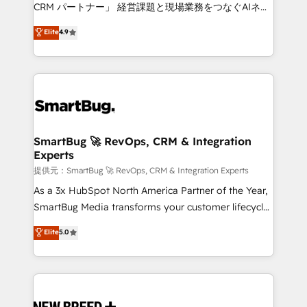
Move from any legacy CRM. Zero downtime, full data
CRM パートナー」 経営課題と現場業務をつなぐAIネイ
integrity. ➤ Implementation: Configure HubSpot to
ティブ・エージェンシーとして、HubSpot Eliteの実装
Elite
4.9
run your revenue process. Sales, marketing, and
力で顧客フロント業務を再設計します。 💡 100inc は何
service wired together. ➤ AI and Integrations: Layer
をする会社か？ HubSpotを共通基盤に、AIエージェン
Breeze AI, custom agents, and APIs to remove
トを組み込んだ顧客フロント業務（マーケティング・営
manual work. ➤ Ongoing Management: Monthly
業・CS）を組織全体で設計・実装する日本のAIネイテ
tune-ups, feature rollouts, adoption coaching. Buying
ィブ・エージェンシーです。事業部・グループ会社・部
HubSpot, switching to it, or reviving a stale portal?
門が分立する組織で、データと業務プロセスのサイロ化
We are built for the work.
を、CRMを軸とした全社共通基盤に再構築します。意
SmartBug 🚀 RevOps, CRM & Integration
Experts
思決定者・PMO・現場担当者に並走します。 1️⃣
HubSpot導入・活用支援 顧客データの一元化から、
提供元：SmartBug 🚀 RevOps, CRM & Integration Experts
GTMの見える化・自動化まで。全Hub統合運用、デー
As a 3x HubSpot North America Partner of the Year,
タ品質設計、グループ横断のCRM統合に対応します。
SmartBug Media transforms your customer lifecycle
2️⃣ AIエージェント組織構築 営業・マーケティング業務
into a revenue engine. Our unified ecosystem
Elite
5.0
の一部をAIが自律実行する組織への移行を設計・実装。
includes specialized divisions Globalia (AI &
Breeze・Claude等をHubSpotと連携させ、役割定義・
Software) and Point Success Media (Paid Media),
運用ルール・成果指標まで含めて設計します。 3️⃣ 全社
making this the official home for all three brands. 🔄
DX × AI推進のPMO伴走支援 複数部門をまたぐDX×AI変
Implementation & Integration - Seamless migrations
革を、構想から実装・定着までPMOとして主導。「設
and system integrations powered by Globalia’s