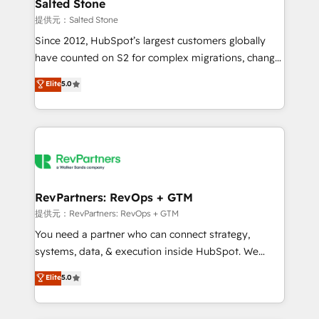
we turn complexity into clarity, human at global
Salted Stone
scale. 🏆 HubSpot’s CEO called us “the partner of the
提供元：Salted Stone
future.” Others agree it is proof of trust built through
Since 2012, HubSpot’s largest customers globally
measurable impact.
have counted on S2 for complex migrations, change
management, systems integration, and creative
Elite
5.0
solutions that deliver measurable impact and
transform brand experiences As one of the few full-
service creative agencies in the HubSpot
ecosystem, we blend strategy, technology, & award-
winning design to build scalable, globally
regionalized HubSpot websites, integrated
marketing campaigns, & RevOps frameworks that
RevPartners: RevOps + GTM
fuel long-term success We connect the entire
提供元：RevPartners: RevOps + GTM
customer lifecycle through seamless integrations,
You need a partner who can connect strategy,
ensure long-term adoption with change-
systems, data, & execution inside HubSpot. We
management programs, and align marketing, sales,
bridge the gap where most agencies fall short by
Elite
5.0
and service to drive sustainable growth With 6 key
combining GTM strategy with technical execution to
HubSpot accreditations and experience across
solve the right problem with the right solution. As the
hundreds of organizations in dozens of industries,