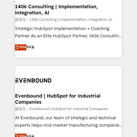
allowing companies to optimize processes and meet
1406 Consulting | Implementation,
Integration, AI
the needs of the customer. We are part of Impresoft
Group, a group of specialized and complementary
提供元：1406 Consulting | Implementation, Integration, AI
companies that divide their offer into 4
Strategic HubSpot Implementation + Coaching
Competence Centers: Smart Manufacturing,
Partner As an Elite HubSpot Partner, 1406 Consulting
Customer First, Enabling Technologies & Security.
helps mid-market revenue teams transform how
Elite
5.0
The synergies generated by these integrations,
they sell, market, and serve. We don't just build your
together with the combination of talents, skills,
HubSpot—we teach your team to own it, then stay
solutions and services, have allowed the group to
to help you keep winning. What We Do ⚙️ CRM
build an unrivaled offering portfolio on the market
Implementations across Marketing, Sales, Service,
to accompany companies on their digital
Data & Content 📈 Sales & Marketing Alignment +
transformation journey.
Revenue Team Enablement 🤖 Breeze AI & Custom
Agent Creation 🔄 Custom Integrations & Data
Evenbound | HubSpot for Industrial
Companies
Migration Why 1406 We become part of your team.
Your team learns while we build. We fix what others
提供元：Evenbound | HubSpot for Industrial Companies
broke. Built for mid-market reality—practical
At Evenbound, our team of strategic and technical
solutions that work with your actual headcount and
experts helps mid-market manufacturing companies
constraints. By the Numbers 🏆 Top 1% of all
achieve real growth. We specialize in delivering
Elite
5.0