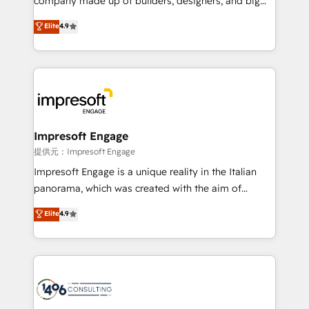
company made up of builders, designers, and big
years as a HubSpot partner. • 2023 Impact Awards:
thinkers. We blend strategy, design, and
Elite
4.9
Platform Migration Excellence. • Top 3 Partner of the
development—always fueled by curiosity—to turn
Year LATAM 2022, 2023, 2024, 2025. • Partner of the
ideas, opportunities, and challenges into meaningful
Year 2024. • Organizer of Aliados.ai (AI, marketing &
experiences. To us, technology is more than just
tech global congress). 👉 Ready to scale your
code; it’s about creating things that are useful, cool,
business with HubSpot? Let Cebra’s experts help
and—most importantly—simple. That’s why we lean
you grow faster, smarter, and with impact.
into bold ideas and shape them into thoughtful
products and strategies that actually make a
Impresoft Engage
difference.
提供元：Impresoft Engage
Impresoft Engage is a unique reality in the Italian
panorama, which was created with the aim of
putting Customer Experience at the center by
Elite
4.9
creating digital environments capable of integrating
people, processes and data. We offer the best
digital solutions on the market, ranging from CRM
processes and technologies to digital strategy, from
marketing automation to online and offline sales
processes through Customer Service Management,