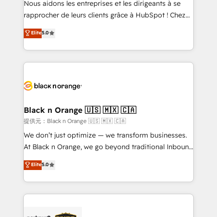
Nous aidons les entreprises et les dirigeants à se
business services. We prepare a customized
rapprocher de leurs clients grâce à HubSpot ! Chez
business case that demonstrates the value and
DIGITALISIM, nous avons l'intime conviction que la
Elite
5.0
impact of your digital transformation, including a
réussite des entreprises passe par l’innovation web,
detailed financial rationale with a focus on ROI and
le marketing digital, et la relation client ! C'est
TCO. As a trusted extension of your team, we
pourquoi, nos experts sont à la fois capables de
believe in the power of partnership. Together, we
gérer votre projet de création de site internet, votre
embark on a transformational journey that sets your
référencement, votre stratégie digitale et le pilotage
business up for long-term success. Unlock your
et l'intégration d'HubSpot ! Les grandes phases d'un
business. If not now, when?
projet HubSpot avec DIGITALISIM : 🧽 Nettoyage,
Black n Orange 🇺🇸 🇲🇽 🇨🇦
migration et intégration des bases de données. 🚀
提供元：Black n Orange 🇺🇸 🇲🇽 🇨🇦
Développement des interfaces avec vos logiciels
We don’t just optimize — we transform businesses.
métiers ⚙️ Configuration de la plateforme HubSpot
At Black n Orange, we go beyond traditional Inbound
📈 Configuration de rapports et tableaux de bord 🤝
Marketing with our exclusive methodologies:
Elite
5.0
Book Process & Guidelines utilisateurs 🎓
BOOMS and BOOST. Together, they form a powerful
Formations des utilisateurs
combination that has driven success for over 800
businesses worldwide. As Elite HubSpot Partners, we
specialize in crafting high-performance growth
strategies that integrate data-driven marketing,