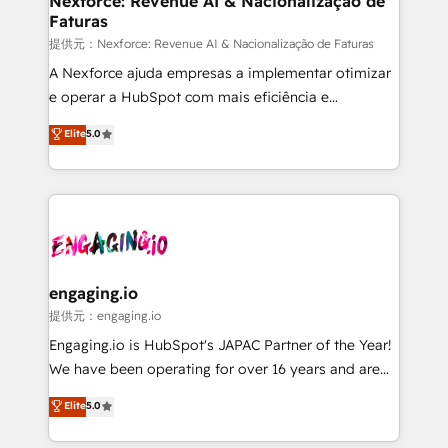
Nexforce: Revenue AI & Nacionalização de
Faturas
objects, automations, and integrations built for
growth. 🚀 AI-Driven GTM Orchestration Unify
提供元：Nexforce: Revenue AI & Nacionalização de Faturas
HubSpot with LinkedIn, WhatsApp, email, paid
A Nexforce ajuda empresas a implementar otimizar
media, and AI voice to drive pipeline. 🤖 AI Custom
e operar a HubSpot com mais eficiência e
Agent Development Deploy AI agents for
previsibilidade de receita. Combinamos Revenue
Elite
5.0
prospecting, follow-ups, service triage, and
Operations (RevOps) e Inteligência Artificial para
knowledge retrieval—built in HubSpot. ⚡ Fast-Track
estruturar processos integrar sistemas organizar
& Growth-Track Services Fast-Track: Rapid HubSpot
dados e automatizar operações. O objetivo é
onboarding in weeks Growth-Track: Unlock
transformar a HubSpot em um verdadeiro sistema
advanced optimization & adoption 📍 São Paulo, BR
operacional de receita conectando equipes
• Des Moines, IA • New York, NY
tecnologia e dados em uma operação integrada.
Também somos distribuidores oficiais da HubSpot
engaging.io
e de mais de 150 softwares globais permitindo
提供元：engaging.io
contratar e pagar a HubSpot em reais com nota
Engaging.io is HubSpot's JAPAC Partner of the Year!
fiscal no Brasil e gerar economia de até 50% na
We have been operating for over 16 years and are
contratação de softwares internacionais.
one of HubSpot's most experienced and technically
Elite
5.0
Oferecemos ainda agentes de IA especializados em
capable Agency Partners globally. We specialise in
HubSpot que automatizam tarefas executam rotinas
complex CRM migrations, implementations,