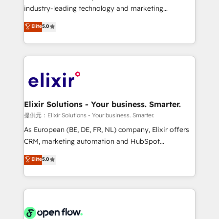
intake; pipeline and document workflows 🛒 E-
industry-leading technology and marketing
Commerce: Shopify, WooCommerce; lifecycle and
consultancy. Our focus is on enterprise and mid-
Elite
5.0
revenue automation 🏢 Real Estate: deal pipelines;
market B2B companies globally that want a strategic
portfolio and lifecycle management 🏭
approach to execute their goals through creative
Manufacturing: ERP integrations; operational
applications of our solutions; Technical HubSpot
alignment 🛡️ Compliance & Data Considerations:
Consulting, Content Marketing, Growth-Driven
HIPAA-aware; CASL-compliant; GDPR-ready
Design, Migrations + Integrations. Mole Street’s
implementations where required 💡 Why 500+
mission is empowering others to realize their
Clients Choose Us: Elite Partner; technical, fast, and
greatness, which is achieved through creating
Elixir Solutions - Your business. Smarter.
built to scale.
absolute clarity, derived from a well-defined
提供元：Elixir Solutions - Your business. Smarter.
strategy, executed well, and reported on with clear
As European (BE, DE, FR, NL) company, Elixir offers
results. The culture is driven by core values; Joy, Grit,
CRM, marketing automation and HubSpot
Accountability, Curiosity, Authenticity, Growth
integration products and services to mid-market
Elite
5.0
Mindedness, and Clarity. We are driven to win for the
and enterprise customers. We ensure that your sales,
collective good of the company and its clientele, and
service and marketing department operates in the
dedicated to breaking the mold from the agency of
most effective way, while at the same time
the past into the consultancy of the future. Great
leveraging your commercial data for a fully
things are happening.
integrated buyers journey. Elixir is located in