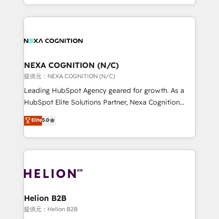
to HubSpot New lead generation strategies Time-
implementation. And we deliver best practice across
saving automations Fresh growth campaigns Robust
the whole HubSpot platform, covering marketing,
help desk Unified revenue operations Dynamic
sales, service, CMS and integrations. We work with
website development Award-winning creative
all businesses, from start-up to Enterprise, and have
design We live and breathe HubSpot and are ready
delivered the largest HubSpot implementations in
to take on real challenges!
the world. Our human approach to digital
NEXA COGNITION (N/C)
transformation is designed for businesses who want
提供元：NEXA COGNITION (N/C)
to grow. And we're passionate about APAC
Leading HubSpot Agency geared for growth. As a
businesses leading the world in technology, agility
HubSpot Elite Solutions Partner, Nexa Cognition
and productivity. We also have a proven track
ranks in the top 1% of global HubSpot Partners and
Elite
5.0
record migrating businesses from CRM & Marketing
has been one of the longest-standing partners since
Platforms such as Salesforce, Dynamics, Pipedrive,
2012. We empower businesses to harness the full
and Marketo onto HubSpot. Our methodology
potential of HubSpot by combining strategic
literally transforms the way the businesses we work
insights with technical excellence, we deliver
with attract and retain customers, manage their
bespoke HubSpot solutions tailored to drive
business people and processes, and how they
measurable growth and operational efficiency. Why
service their customers.
Choose Nexa Cognition? 🚀 HubSpot Expertise: Our
Helion B2B
certified team specialises in CRM implementation,
提供元：Helion B2B