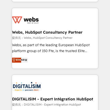
solve all your HubSpot challenges and improve user
sales, and service hubs • Built-in flexibility for
adoption, sales process and marketing results.
startups to global brands
Services 📚 Onboarding your team to HubSpot for
the first time 🔧 Designing and optimising your
HubSpot set-up for better results 🌐 Website design
and build using HubSpot 🔌 Integrating HubSpot
Webs, HubSpot Consultancy Partner
with other systems 🎓 Training your teams to be
提供元：Webs, HubSpot Consultancy Partner
HubSpot pros 📊 Lead generation services using
Webs, as part of the leading European HubSpot
HubSpot Why us? - SIX HubSpot Accreditations -
platform group of 150 Fte, is the trusted Elite
awarded by HubSpot after a rigorous process for
HubSpot CRM Partner offering you a roadmap on
Elite
4.8
CRM, Solutions Architecture, Onboarding , Data
maximizing EBITDA and achieving Commercial
Migration, Custom Integration & Platform
Excellence. With our targeted processes, we
Enablement -Onboarded over 500 businesses to
strengthen your digital transformation and minimize
HubSpot -Top 1% of partners worldwide -In-house
costs. As HubSpot's Advanced Accredited CRM
team of 25+ experts Contact us today to help you
Implementation partner, we provide expertise to
get more from your investment in HubSpot.
drive your business forward. Since 2015 we are fully
www.bbdboom.com
dedicated to HubSpot and with an experienced
DIGITALISIM - Expert Intégration HubSpot
team (50+), we work with reputable companies in
提供元：DIGITALISIM - Expert Intégration HubSpot
B2B sectors such as manufacturing, SaaS and