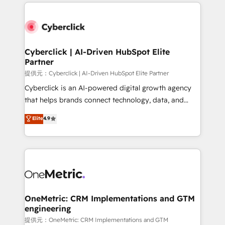
website, or build your new one.
Cyberclick | AI-Driven HubSpot Elite
Partner
提供元：Cyberclick | AI-Driven HubSpot Elite Partner
Cyberclick is an AI-powered digital growth agency
that helps brands connect technology, data, and
creativity to achieve measurable results. Founded in
Elite
4.9
Barcelona and operating across Spain, LATAM, and
the UK, we support global companies in building
smarter marketing, sales, and customer success
strategies. As the only HubSpot Elite Partner in
Iberia (Spain & Portugal), we combine human insight
with intelligent automation to drive sustainable
growth. Our multidisciplinary team designs solutions
OneMetric: CRM Implementations and GTM
engineering
that simplify complexity, boost performance, and
turn innovation into real impact. 🌍 Highlights •
提供元：OneMetric: CRM Implementations and GTM