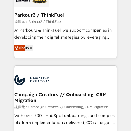
automation, and revenue intelligence to help
companies scale faster and smarter. 🔹 BOOMS:
Parkour3 / ThinkFuel
Demand generation for all your buyers With BOOMS,
提供元：Parkour3 / ThinkFuel
you invest in 100% of your buyers, accelerating your
At Parkour3 & ThinkFuel, we support companies in
growth and positioning yourself as an undisputed
developing their digital strategies by leveraging
leader. 🔹 BOOST: Optimize your digital
technologies and automating their marketing and
Elite
4.9
transformation process A methodology designed to
sales processes to generate growth. Our offer spans
implement HubSpot effectively and optimize your
from Strategy to Operations. We specialize in CRM
digital processes. 🔹 Trusted by Industry Leaders
onboarding and implementation, web design, sales
With an average rating of 4.9/5 and a proven track
& marketing automation, and digital marketing. With
record of business transformation, our growth-first
extensive experience working with tech companies
approach has helped brands dominate their
and manufacturers since 2002, we are committed to
markets.
empowering our clients and developing their
Campaign Creators // Onboarding, CRM
Migration
autonomy. Get to grips with HubSpot through
guided implementation and seamless integration of
提供元：Campaign Creators // Onboarding, CRM Migration
the CRM platform into your digital ecosystem. Would
With over 600+ HubSpot onboardings and complex
you like support in deploying your inbound
platform implementations delivered, CC is the go-to
marketing strategy? We'll provide support tailored
Elite Solutions Partner for businesses ready to