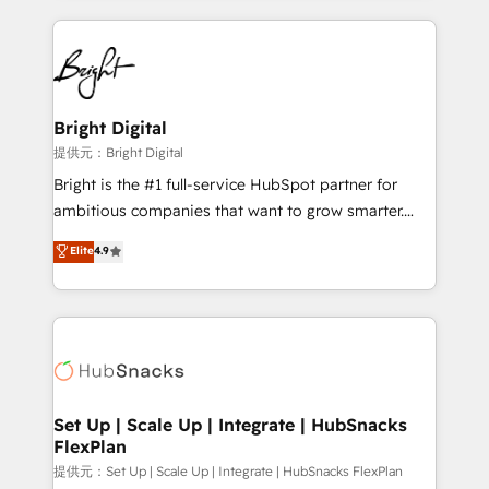
Growth-Driven Design Agency of the Year 🏆2015
automation, integration, and AI innovation to deliver
Became the 5th Agency to reach Diamond 🏆2014
lasting impact. We specialize in: • Turnkey and end-
HubSpot COS Performance Award 🏆2014 HubSpot
to-end HubSpot implementations • Onboarding for
COS Design Award 🏆2013 HubSpot Marketplace
Sales, Service, Marketing & Content Hubs • AI voice
Provider of the Year 🏆2011 Became a HubSpot
and chat agents, predictive automation, and smart
Bright Digital
Partner 📆Founded in 1997
workflows • Salesforce + HubSpot integration •
提供元：Bright Digital
RevOps and AI-driven sales enablement • Website
Bright is the #1 full-service HubSpot partner for
design and CMS development • ERP integration: SAP,
ambitious companies that want to grow smarter.
NetSuite, Microsoft Dynamics, … • Data cleansing
From HubSpot onboarding, to training, from
Elite
4.9
and CRM migration from any platform •
developing a new website to lead generation and
Client/member portals built on HubSpot • Custom
digital marketing; we do it all (and with great
and complex integrations: SAM.gov, GovWin,
results)! In short, our services include: - HubSpot
QuickBooks, PandaDoc, ClickUp, Shopify, Mapsly,
consultancy: onboarding, training, data migration -
WooCommerce, BuilderTrend, and more Experience
HubSpot development: websites, custom modules,
the difference — reach out to see how AI + HubSpot
integrations - Marketing & sales solutions: digital
can transform your business.
marketing, advertising, campaigns, content and
Set Up | Scale Up | Integrate | HubSnacks
FlexPlan
design We connect people, data and technology to
improve customer experiences. With our bright
提供元：Set Up | Scale Up | Integrate | HubSnacks FlexPlan