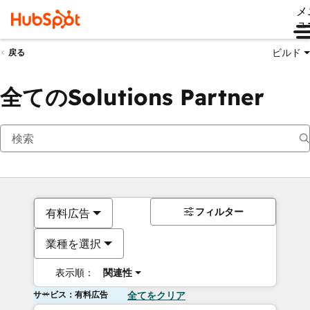
メ
ュ
ビルド
戻る
全てのSolutions Partner
フィルター
有料広告
業種を選択
表示順：
関連性
サービス：有料広告
全てをクリア