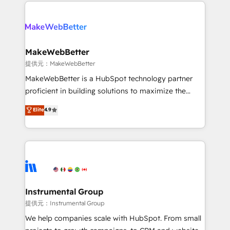
only firm in the world to hold Elite Partner
there’s a good chance one of our globally integrated
Accreditations with both HubSpot and Clay, our
teams has worked with clients just like you Let’s
clients gain a unique advantage in CRM architecture,
explore whether S2 is the partner you’ve been
pipeline generation, data intelligence, and go-to-
looking for...and get your next big initiative moving!
market execution. Why B2B Businesses Choose RP: -
MakeWebBetter
Secure: Soc2 compliant 🛡️ - Pricing: Implementations
提供元：MakeWebBetter
starting at $1,5k 💵 - Speed: Launch in 14 days ⚡ -
MakeWebBetter is a HubSpot technology partner
Global: 75+ RPers across five continents 🌐 - Scale:
proficient in building solutions to maximize the
Largest organically grown & fastest tiering Elite
operational efficiency of HubSpot. The fastest-
Elite
4.9
HubSpot Partner 🪴 - Sales Hub: More
growing tech-enabler & facilitator, MakeWebBetter,
implementations than any other Partner 💻 -
hands you the blend of HubSpot expertise &
Migrations: We convert Salesforce addicts to
eminent solutions & integrations. Trust us to
HubSpot evangelists 🧡 Don't hire a marketing
streamline your HubSpot experience. 🚀HubSpot
agency for an Ops problem. Don't hire a technical
Elite Partners with 10+ years of HubSpot experience
agency for a growth problem. Hire a partner built to
🤝HubSpot Premier Integration partner 🤝Google
solve both.
Premier Partner 2023 🌟5 HubSpot Accreditations 🌟
Instrumental Group
Won HubSpot Theme Challenge 2021 🌟INBOUND’19
提供元：Instrumental Group
HubSpot Rising Star Why us? Harnessing the full
We help companies scale with HubSpot. From small
potential of the powerful HubSpot CRM. ✔️A team of