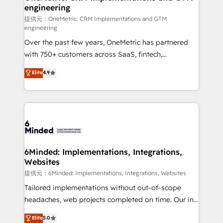
engineering
that simplify complexity, boost performance, and
turn innovation into real impact. 🌍 Highlights •
提供元：OneMetric: CRM Implementations and GTM
engineering
HubSpot Partner since 2012 • 2022 EMEA Impact
Over the past few years, OneMetric has partnered
Award: Best Integration • 150+ successful HubSpot
with 750+ customers across SaaS, fintech,
projects • Clients in 30+ industries • Proprietary
healthcare, real estate, and other industries. With
technology for integrations • Multilingual team:
Elite
4.9
150+ HubSpot-certified experts, we deliver scalable
English, Spanish, Portuguese & Italian 👉 Grow
solutions to complex GTM and RevOps challenges.
smarter with AI and HubSpot.
Our Expertise 🔹 Onboarding & Implementation:
Accredited HubSpot Partner, ensuring smooth setup
tailored to your GTM motion. 🔹 Migrations:
Accredited HubSpot Partner, ensuring migration
from other CRMs to HubSpot without data loss or
6Minded: Implementations, Integrations,
Websites
downtime. 🔹 RevOps Strategy: Align teams,
processes, and data to drive revenue efficiency. 🔹
提供元：6Minded: Implementations, Integrations, Websites
Integrations: Connect HubSpot with your tech stack
Tailored implementations without out-of-scope
for better adoption. 🔹 Custom Solutions: Build
headaches, web projects completed on time. Our in-
tailored apps, workflows, and configurations. We are
house team of certified CRM architects, experts,
Elite
5.0
SOC 2 Type II and ISO 27001 certified, reinforcing