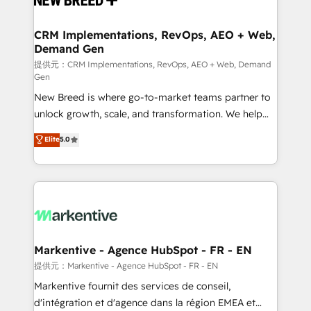
定の代行ではなく、設計の責任」を引き受け、部門横断
technical development team. - 19 HubSpot-certified
の統合・浸透・変革管理を実行します。 ▸ CMS戦略設
trainers to drive platform adoption. 📈 Revenue
CRM Implementations, RevOps, AEO + Web,
計・構築：リード獲得・CVR・SEOを前提にした情報設
Demand Gen
Generation - Full-funnel marketing and high-
計・導線設計・テンプレート設計をContent Hubで一体
performance advertising via Point Success Media. -
提供元：CRM Implementations, RevOps, AEO + Web, Demand
Gen
提供。 ▸ 既存CRM・MAからの移行支援：Salesforce・
Expert deployment of Breeze AI and custom agents
Marketo・Pardot等からの移行、カスタム設計、履歴
New Breed is where go-to-market teams partner to
to automate growth. 🏆 Elite Excellence - 8 platform
データ移行と活用設計まで。 ▸ AEO対応：ChatGPT・
unlock growth, scale, and transformation. We help
accreditations and deep HIPAA-compliance
Perplexity等のAI検索からの流入・引用を前提にコンテ
companies activate HubSpot’s AI-powered
expertise. - A team of 250+ experts dedicated to
Elite
5.0
ンツとサイト構造を最適化。 🏆 なぜ100incを選ぶの
customer platform and operationalize HubSpot’s
your resilient growth.
か？ ✓ HubSpot Eliteパートナー認定 ✓ HubSpotアワ
Loop Marketing framework through expert-led
ード受賞・HUGリーダー ✓ ISO27001:2022 /
services, smart agents, and purpose-built apps,
ISO9001:2015 取得 ✓ 400社以上の導入実績 ✓
tailored to your business. Together, we unlock
HubSpot大百科 出版 CRM・AI活用に関するご相談、現
results, fast. ⚙️CRM & RevOps: Align all Hubs to your
状整理の壁打ちなど、構想段階からお気軽にお問い合わ
buyer journey for clean data, scalability, & reporting.
せください。
🎯Demand Gen & ABM: Drive pipeline with inbound,
Markentive - Agence HubSpot - FR - EN
ABM, AEO, SEO, & paid media. 👩‍💻Web Design:
提供元：Markentive - Agence HubSpot - FR - EN
Build high-performing websites with UX, messaging,
Markentive fournit des services de conseil,
& conversion strategy that drive results. 🤖AI
d'intégration et d'agence dans la région EMEA et