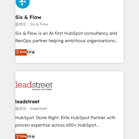
and Customer First Awards, 4.9/5 rating in HubSpot
Onboarding Accredited 🔐 ISO27001 & ISO9001
Reviews and 4.9/5 rating in Clutch Reviews. Digifianz
Certified
helps the following industries: logistics & 3PL, home
Six & Flow
improvement & construction, branding and
提供元：Six & Flow
commercialization, real estate, health, education,
Six & Flow is an AI-first HubSpot consultancy and
SaaS, Software Dev & IT and consulting, make the
RevOps partner helping ambitious organisations
most out of their HubSpot experience operating in
grow with clarity, confidence, and intelligence.
Elite
5.0
the United States, EU, UAE, Mexico and Latin
Operating across the UK, Netherlands, Ireland, and
America. From casual user to super fan: make
Canada, we’ve delivered thousands of successful
HubSpot an experience you LOVE!
HubSpot projects for mid-market and enterprise
clients worldwide, with over 10 years experience. We
combine HubSpot, data, and AI to design connected
go-to-market systems that align people, process,
and technology for predictable, scalable revenue
leadstreet
growth. Our expertise spans RevOps, CRM and data
提供元：leadstreet
architecture, AI enablement, and strategic marketing,
HubSpot. Done Right. Elite HubSpot Partner with
delivered through our proprietary FLAIR framework
proven expertise across 650+ HubSpot
for responsible AI adoption. As a HubSpot Elite
implementations. With 12+ years of HubSpot
Elite
5.0
Partner and ISO 27001:2022 certified consultancy,