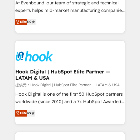
broke. Built for mid-market reality—practical
At Evenbound, our team of strategic and technical
solutions that work with your actual headcount and
experts helps mid-market manufacturing companies
constraints. By the Numbers 🏆 Top 1% of all
achieve real growth. We specialize in delivering
Elite
5.0
HubSpot partners 🔄 Top 5% globally in client
tailored solutions that drive results by leveraging
retention 📅 8+ years of consistent results since 2017
HubSpot’s platform and data to fuel success.
Who We Serve Revenue teams, marketing leaders,
Technical Solutions: - HubSpot Technical Consulting -
and sales ops at mid-market companies ready to
HubSpot CRM Implementation - HubSpot
move beyond spreadsheets into unified systems
Onboarding - Data Migration & Integrations -
that drive real business results.
Technical Audit & Optimization Strategic Solutions: -
Revenue Operations - Inbound Marketing -
Hook Digital | HubSpot Elite Partner —
LATAM & USA
Outbound Marketing - HubSpot CMS Website
Design & Development We empower our clients to
提供元：Hook Digital | HubSpot Elite Partner — LATAM & USA
reach their full potential by providing transparent,
Hook Digital is one of the first 50 HubSpot partners
relationship-driven support. With over 300 HubSpot
worldwide (since 2010) and a 7x HubSpot Awarded
certifications and accreditations, we deliver both the
Elite Partner. With 500+ projects across the U.S.,
Elite
4.9
technical know-how and strategic guidance you
Brazil, and LATAM, we combine global expertise with
need to succeed.
regional experience. Today, we are Brazil’s largest
HubSpot Elite Partner—trusted by companies across
the Americas to scale smarter. ⚙️ CRM