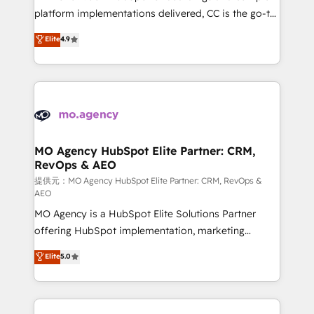
you like support in deploying your inbound
platform implementations delivered, CC is the go-to
marketing strategy? We'll provide support tailored
Elite Solutions Partner for businesses ready to
Elite
4.9
to your needs and sales objectives. With 125+
migrate, replatform, and scale smarter. We specialize
certifications, we are part of the most certified
in high-impact CRM and CMS migrations and
Canadian agencies, and we both hold Onboarding
onboarding from platforms like Salesforce, NetSuite,
Accreditations. Based in Canada (coast to coast), our
Zoho, Pardot, Marketo, Microsoft Dynamics, Wix,
services are offered in both English & French.
WordPress and legacy CRMs, turning fragmented
systems into unified, growth-ready HubSpot
architectures that accelerate revenue operations and
MO Agency HubSpot Elite Partner: CRM,
RevOps & AEO
performance. - Multi-object CRM migration, cleanup,
and implementation. - Pre-built and custom
提供元：MO Agency HubSpot Elite Partner: CRM, RevOps &
AEO
integrations across your full tech stack. - Custom
MO Agency is a HubSpot Elite Solutions Partner
object setup, CMS builds, and full-funnel automation.
offering HubSpot implementation, marketing
- Dashboards, lifecycle campaigns, and lead
automation, CRM and RevOps consulting, data
nurturing sequences. - Cross-hub setup across
Elite
5.0
architecture, sales enablement, lifecycle automation,
Marketing, Sales, Operations, and Service Hubs. -
lead scoring and revenue reporting. HubSpot,
Ongoing optimization, managed support, and
Salesforce and integrated enterprise stacks. Digital
scalable retainers. Let’s make HubSpot your most