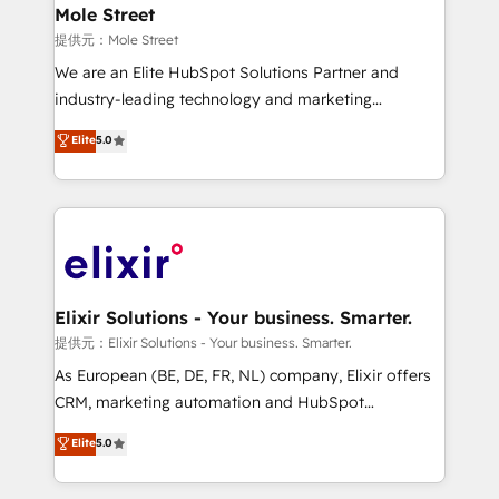
Healthcare: HIPAA implementations; secure data
Mole Street
workflows 💼 Financial Services: compliant
提供元：Mole Street
workflows; audit-ready reporting ⚖️ Legal: client
We are an Elite HubSpot Solutions Partner and
intake; pipeline and document workflows 🛒 E-
industry-leading technology and marketing
Commerce: Shopify, WooCommerce; lifecycle and
consultancy. Our focus is on enterprise and mid-
Elite
5.0
revenue automation 🏢 Real Estate: deal pipelines;
market B2B companies globally that want a strategic
portfolio and lifecycle management 🏭
approach to execute their goals through creative
Manufacturing: ERP integrations; operational
applications of our solutions; Technical HubSpot
alignment 🛡️ Compliance & Data Considerations:
Consulting, Content Marketing, Growth-Driven
HIPAA-aware; CASL-compliant; GDPR-ready
Design, Migrations + Integrations. Mole Street’s
implementations where required 💡 Why 500+
mission is empowering others to realize their
Clients Choose Us: Elite Partner; technical, fast, and
greatness, which is achieved through creating
Elixir Solutions - Your business. Smarter.
built to scale.
absolute clarity, derived from a well-defined
提供元：Elixir Solutions - Your business. Smarter.
strategy, executed well, and reported on with clear
As European (BE, DE, FR, NL) company, Elixir offers
results. The culture is driven by core values; Joy, Grit,
CRM, marketing automation and HubSpot
Accountability, Curiosity, Authenticity, Growth
integration products and services to mid-market
Elite
5.0
Mindedness, and Clarity. We are driven to win for the
and enterprise customers. We ensure that your sales,
collective good of the company and its clientele, and
service and marketing department operates in the