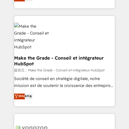
téléphonie, etc.) • Alignement des équipes grâce à un
outil et des données partagées • Amélioration de la
collecte et de l’analyse des données pour des
décisions éclairées • Optimisation de l’efficacité et
de la productivité des équipes Notre équipe de 30
consultants certifiés HubSpot aborde chaque projet
avec un engagement total, alignant processus
métiers et technologie, et guidant vos équipes à
travers le changement, tout en centrant vos objectifs
Make the Grade - Conseil et intégrateur
HubSpot
d’entreprise. Grâce à une méthodologie éprouvée
auprès de plus de 400 clients, nous comprenons
提供元：Make the Grade - Conseil et intégrateur HubSpot
rapidement vos enjeux et intégrons parfaitement
Société de conseil en stratégie digitale, notre
HubSpot dans votre organisation. Pour toute
mission est de soutenir la croissance des entreprises
question technique ou besoin de structuration de
B2B à travers l’acquisition de nouveaux clients,
Elite
4.9
votre projet HubSpot, contactez notre équipe pour
l'intégration CRM et le développement des revenus
un échange dédié.
auprès de vos comptes existants. En France et à
l'international, nous travaillons avec des ETI
ambitieuses, des grands groupes voulant aller au-
delà d’une simple transformation digitale et des