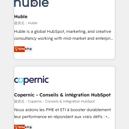
skills, processes, and internal team you need to
CRM Migrations using our in-house "HubScrub" Tool.
attract the right buyers, close deals faster, and grow
without outside dependencies. You’ll learn how to: •
Huble
Set up, audit, and organize your HubSpot portal •
提供元：Huble
Get your sales team fully using HubSpot • Track
Huble is a global HubSpot, marketing, and creative
pipeline and revenue across the entire buyer journey
consultancy working with mid-market and enterprise
• Build an in-house marketing team that drives
businesses. We go beyond implementation, shaping
Elite
4.9
growth • Create content and videos that attract
the strategy, processes, and teams that turn
buyers • Use AI to scale smarter Our coaching-led
HubSpot into a genuine growth engine. Named
approach works best for companies that are done
HubSpot's Global Partner of the Year in 2024,
with outsourcing and ready to build something that
consistently ranked among their top 5 partners
lasts. So if you're ready to become the most trusted
worldwide, and with over 15 years in the ecosystem,
voice in your market, let’s talk.
Huble has built a track record that speaks for itself.
One company, one operating model, delivering
Copernic - Conseils & intégration HubSpot
across offices and consulting teams in the UK, USA,
提供元：Copernic - Conseils & intégration HubSpot
Canada, Germany, France, Belgium, Singapore, and
Nous aidons les PME et ETI à booster durablement
South Africa. Certified compliant with ISO/IEC
leur performance en répondant aux vrais défis : •
27001:2022 and ISO 9001:2015 across all seven
Intégration de HubSpot avec d’autres outils (ERP,
Elite
4.9
international offices and 175+ employees.