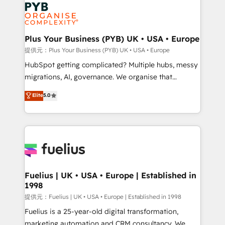
Marketing, Answer Engine Optimisation, and
powerful growth engine. Built to convert, scale, and
Generative Engine Optimisation (AI Search),
drive results.
HubSpot Content Hub, WordPress development,
B2B SEO, paid media, and content. We work with
Plus Your Business (PYB) UK • USA • Europe
enterprise and growth-led companies across
提供元：Plus Your Business (PYB) UK • USA • Europe
technology, professional services, financial services
HubSpot getting complicated? Multiple hubs, messy
and industrial sectors. Offices in Johannesburg, Cape
migrations, AI, governance. We organise that
Town and London. 500+ HubSpot CRM
complexity, so your team can put HubSpot to work...
Elite
5.0
implementations delivered. AI visibility coverage
Welcome to our Profile! We help with: • CRM
across ChatGPT, Claude, Perplexity, Gemini and
implementation, reports, workflows, and team
Google AI Overviews. HubSpot Impact Award -
training • CRM migration from Salesforce, Pipedrive,
Customer First HubSpot Impact Award - Integrations
Dynamics and others • Technical projects including
Innovation HubSpot Impact Award - Platform
custom API integrations with ERP (and other
Migration Excellence HubSpot Impact Award -
systems) • AI governance for HubSpot-centred
Platform Excellence 35+ full-time HubSpot
operations A little about us: • Boutique 'Elite' team of
Fuelius | UK • USA • Europe | Established in
professionals.
1998
12 • 150+ clients across Sales Hub, Marketing Hub,
Service Hub, Data Hub and CMS • ISO/IEC
提供元：Fuelius | UK • USA • Europe | Established in 1998
27001:2022, ISO 9001:2015, and ISO 42001:2023
Fuelius is a 25-year-old digital transformation,
certified - the AI management standard • GuardHub:
marketing automation and CRM consultancy. We