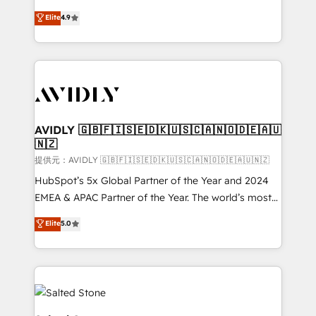
Strategy: Activate Breeze Agents, configure HubSpot
North America. Avec plus de 115 experts en
Elite
4.9
AI, & maximize AEO with tailored AI services. 🧩
marketing automation, Growth, Revops, CRM et
Integrations: Extend HubSpot with custom
webdesign. Markentive is both a consulting firm, a
integrations, hosting, & maintenance.
digital agency and an integrator. With over 115
experts in marketing automation, growth, revops,
CRM and webdesign (We focus on EMEA - USA
customers).
AVIDLY 🇬🇧🇫🇮🇸🇪🇩🇰🇺🇸🇨🇦🇳🇴🇩🇪🇦🇺
🇳🇿
提供元：AVIDLY 🇬🇧🇫🇮🇸🇪🇩🇰🇺🇸🇨🇦🇳🇴🇩🇪🇦🇺🇳🇿
HubSpot’s 5x Global Partner of the Year and 2024
EMEA & APAC Partner of the Year. The world’s most
experienced and fully accredited HubSpot Solutions
Elite
5.0
Partner. 🚀 With 2,750+ HubSpot projects delivered
and 370+ specialists across EMEA, APAC and NAM,
we de-risk complex CRM programmes and
accelerate ROI across every HubSpot Hub. 🧭 From
multi-region migrations to AI-powered automation,