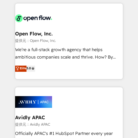
dedicated to breaking the mold from the agency of
most effective way, while at the same time
the past into the consultancy of the future. Great
leveraging your commercial data for a fully
things are happening.
integrated buyers journey. Elixir is located in
Brussels, Munich "München", Cologne "Köln", Paris
and Amsterdam. Elixir is a first mover and leader
Open Flow, Inc.
when it comes to HubSpot sales and service
提供元：Open Flow, Inc.
implementations, highly renowned for our business
We’re a full-stack growth agency that helps
acumen, process (re-)design experience and a
ambitious companies scale and thrive. How? By
massive amount of success stories in this area. We
upgrading and streamlining every single revenue-
Elite
5.0
integrate HubSpot with complex solutions like SAP,
generating aspect of your business. We’re proud
MicroSoft, custom solutions,... Our company also has
HubSpot Elite Solutions Partners and devout CRM
strong experience with HubSpot CRM extension,
nerds who can harness HubSpot’s custom digital
mobile apps for Field Service Management and
tools to improve each touchpoint of your customer
Retail execution, CPQ, customer portals and
experience. Working hand-in-hand with your team,
HubSpot CMS developments. And we're champions
we’ll assemble a RevOps machine that drives more
when it comes to complex data migrations.
traffic, generates better leads and crushes your
Avidly APAC
revenue goals. We've worked with thousands of
提供元：Avidly APAC
HubSpot customers and we'd love to work with you
Officially APAC's #1 HubSpot Partner every year