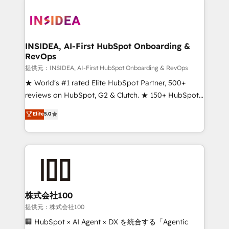
INSIDEA, AI-First HubSpot Onboarding &
RevOps
提供元：INSIDEA, AI-First HubSpot Onboarding & RevOps
★ World's #1 rated Elite HubSpot Partner, 500+
reviews on HubSpot, G2 & Clutch. ★ 150+ HubSpot
Certified Experts & Trainers across the team ★
Elite
5.0
1,500+ implementations across five continents ★ AI-
First, RevOps-led, Onboarding obsessed ★
Company of the Year 2024/25 INSIDEA helps
growing companies turn HubSpot into a revenue
engine. We onboard your team, migrate your data,
and build AI-powered workflows that drive adoption
from week one, in your time zone. What we do ➤
株式会社100
Onboarding: Live in weeks, with workflows built
提供元：株式会社100
around your business, not a template. ➤ Migration:
🏢 HubSpot × AI Agent × DX を統合する「Agentic