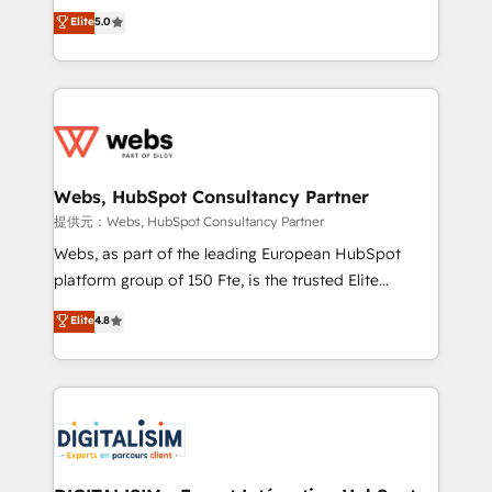
BBD Boom is the HubSpot partner that can help you
Elite
5.0
Execution • 750+ onboardings and 2,000+
to HubSpot Better. We work with your teams to
implementations • Deep expertise across marketing,
solve all your HubSpot challenges and improve user
sales, and service hubs • Built-in flexibility for
adoption, sales process and marketing results.
startups to global brands
Services 📚 Onboarding your team to HubSpot for
the first time 🔧 Designing and optimising your
HubSpot set-up for better results 🌐 Website design
and build using HubSpot 🔌 Integrating HubSpot
Webs, HubSpot Consultancy Partner
with other systems 🎓 Training your teams to be
提供元：Webs, HubSpot Consultancy Partner
HubSpot pros 📊 Lead generation services using
Webs, as part of the leading European HubSpot
HubSpot Why us? - SIX HubSpot Accreditations -
platform group of 150 Fte, is the trusted Elite
awarded by HubSpot after a rigorous process for
HubSpot CRM Partner offering you a roadmap on
Elite
4.8
CRM, Solutions Architecture, Onboarding , Data
maximizing EBITDA and achieving Commercial
Migration, Custom Integration & Platform
Excellence. With our targeted processes, we
Enablement -Onboarded over 500 businesses to
strengthen your digital transformation and minimize
HubSpot -Top 1% of partners worldwide -In-house
costs. As HubSpot's Advanced Accredited CRM
team of 25+ experts Contact us today to help you
Implementation partner, we provide expertise to
get more from your investment in HubSpot.
drive your business forward. Since 2015 we are fully
www.bbdboom.com
dedicated to HubSpot and with an experienced