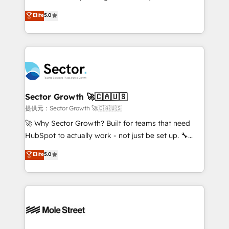
contratação de softwares internacionais.
one of HubSpot's most experienced and technically
Elite
5.0
Oferecemos ainda agentes de IA especializados em
capable Agency Partners globally. We specialise in
HubSpot que automatizam tarefas executam rotinas
complex CRM migrations, implementations,
no CRM e mantêm os dados organizados, como um
integrations, custom CMS portal development,
especialista operando a plataforma 24/7. Hoje 300+
design & UX for mid to large to multi national
empresas em 13 países utilizam a Nexforce. Somos
businesses. Our teams are based in North America
a maior parceira da HubSpot na América Latina e
and APAC. We are HubSpot's top-ranked Advanced
líder no ranking global de sucesso do cliente da
Implementation Certified Partner and we contribute
Sector Growth 🚀🇨🇦🇺🇸
HubSpot.
to their advisory council. We strive to do 'good work
提供元：Sector Growth 🚀🇨🇦🇺🇸
with good people' and have worked with incredible
🚀 Why Sector Growth? Built for teams that need
brands. You can see some of them on our website,
HubSpot to actually work - not just be set up. 🔧
along with plenty of case studies.
HubSpot Experts: Onboarding, migrations,
Elite
5.0
automation, and training built for adoption. ⚡ Highly
Technical Execution: ERP, EMR and Custom
Integrations; complex builds delivered in weeks, not
months. 🤖 AI Consulting & Agents: AI-powered
workflows; automation agents; process optimization
inside HubSpot. 🏆 Industry Experience: 🏥