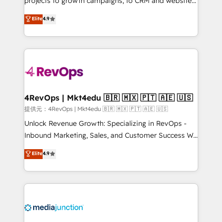
projects to growth campaigns, to CRM and websites.
HubSpot experts backed by over 10+ years of
Hire an agency that's experienced in every inch of
Elite
4.9
HubSpot experience ✔️Flexible pricing models —
HubSpot and willing to work hand-in-hand with your
Hourly-fee (assigned one Dedicated HubSpot
team to simplify the complex and build a better
Admin); Monthly-fee (HubSpot Admin + Project
experience for your team and customers.
Manager); and Fixed Project Cost (as per
requirement). ✔️Helped over 25,000+ customers so
far with our HubSpot solutions. ✔️Bespoke apps &
on-demand bundle services. Connect with us today!
4RevOps | Mkt4edu 🇧🇷 🇲🇽 🇵🇹 🇦🇪 🇺🇸
提供元：4RevOps | Mkt4edu 🇧🇷 🇲🇽 🇵🇹 🇦🇪 🇺🇸
Unlock Revenue Growth: Specializing in RevOps -
Inbound Marketing, Sales, and Customer Success We
specialize in driving revenue growth for companies
Elite
4.9
across industries through tailored marketing, sales,
and customer success strategies, utilizing RevOps
methodologies. As Latin America's largest HubSpot
partner and a global leader in education market, we
offer unparalleled insights. Operating in five
countries—Brazil, UAE (Abu Dhabi/Dubai/Sharjah),