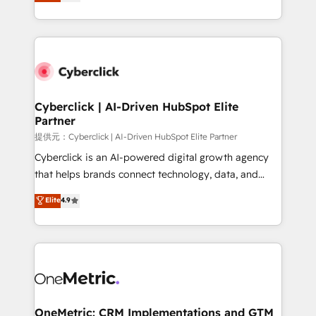
experience, we help you use the HubSpot platform
we blend strategy, creativity, and technology to help
to its fullest capacity, improve your current HubSpot
organisations scale smarter and grow stronger.
website, or build your new one.
Cyberclick | AI-Driven HubSpot Elite
Partner
提供元：Cyberclick | AI-Driven HubSpot Elite Partner
Cyberclick is an AI-powered digital growth agency
that helps brands connect technology, data, and
creativity to achieve measurable results. Founded in
Elite
4.9
Barcelona and operating across Spain, LATAM, and
the UK, we support global companies in building
smarter marketing, sales, and customer success
strategies. As the only HubSpot Elite Partner in
Iberia (Spain & Portugal), we combine human insight
with intelligent automation to drive sustainable
growth. Our multidisciplinary team designs solutions
OneMetric: CRM Implementations and GTM