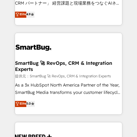
Move from any legacy CRM. Zero downtime, full data
CRM パートナー」 経営課題と現場業務をつなぐAIネイ
integrity. ➤ Implementation: Configure HubSpot to
ティブ・エージェンシーとして、HubSpot Eliteの実装
Elite
4.9
run your revenue process. Sales, marketing, and
力で顧客フロント業務を再設計します。 💡 100inc は何
service wired together. ➤ AI and Integrations: Layer
をする会社か？ HubSpotを共通基盤に、AIエージェン
Breeze AI, custom agents, and APIs to remove
トを組み込んだ顧客フロント業務（マーケティング・営
manual work. ➤ Ongoing Management: Monthly
業・CS）を組織全体で設計・実装する日本のAIネイテ
tune-ups, feature rollouts, adoption coaching. Buying
ィブ・エージェンシーです。事業部・グループ会社・部
HubSpot, switching to it, or reviving a stale portal?
門が分立する組織で、データと業務プロセスのサイロ化
We are built for the work.
を、CRMを軸とした全社共通基盤に再構築します。意
SmartBug 🚀 RevOps, CRM & Integration
Experts
思決定者・PMO・現場担当者に並走します。 1️⃣
HubSpot導入・活用支援 顧客データの一元化から、
提供元：SmartBug 🚀 RevOps, CRM & Integration Experts
GTMの見える化・自動化まで。全Hub統合運用、デー
As a 3x HubSpot North America Partner of the Year,
タ品質設計、グループ横断のCRM統合に対応します。
SmartBug Media transforms your customer lifecycle
2️⃣ AIエージェント組織構築 営業・マーケティング業務
into a revenue engine. Our unified ecosystem
Elite
5.0
の一部をAIが自律実行する組織への移行を設計・実装。
includes specialized divisions Globalia (AI &
Breeze・Claude等をHubSpotと連携させ、役割定義・
Software) and Point Success Media (Paid Media),
運用ルール・成果指標まで含めて設計します。 3️⃣ 全社
making this the official home for all three brands. 🔄
DX × AI推進のPMO伴走支援 複数部門をまたぐDX×AI変
Implementation & Integration - Seamless migrations
革を、構想から実装・定着までPMOとして主導。「設
and system integrations powered by Globalia’s