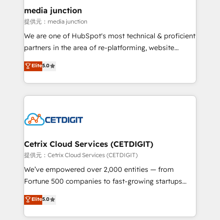
Mexico, USA, and Portugal—we've executed over a
media junction
hundred successful operations. Our approach,
提供元：media junction
rooted in RevOps principles, integrates analysis,
We are one of HubSpot's most technical & proficient
training, planning, and qualification. Leveraging
partners in the area of re-platforming, website
technology, data analytics, CRM optimization, and
design & development. We specialize in multi-hub
Elite
5.0
inbound marketing tactics, we focus on
implementations for mid-market & enterprise
understanding, nurturing, and converting leads.
companies. We are woman-owned, powered by
Partner with us to unlock your business's full
coffee, and we ❤️ dogs. We produce award-winning
potential and achieve sustained growth in today's
work for our clients. 🏆2023 Technical Expertise
competitive market.
Impact Award 🏆2022 Technical Expertise Impact
Award 🏆2022 Platform Migration Excellence Impact
Award 🏆2020 Elite Solutions Partner 🏆2019
Cetrix Cloud Services (CETDIGIT)
Integrations HubSpot Impact Award 🏆2019
提供元：Cetrix Cloud Services (CETDIGIT)
Marketing Enablement HubSpot Impact Award 🏆
We’ve empowered over 2,000 entities — from
2018 Website Design HubSpot Impact Award 🏆2017
Fortune 500 companies to fast-growing startups
Website Design HubSpot Impact Award 🏆2016
and nonprofits — to streamline operations, scale
Elite
5.0
Growth-Driven Design Agency of the Year 🏆2016
revenue, and unlock the full potential of HubSpot.
Sales Enablement HubSpot Impact Award 🏆2015
With deep technical and industry expertise, we fuse