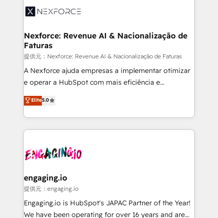
Implementation & Migration Onboarding across all
Hubs, plus migrations from Salesforce, Pipedrive, RD
Station, Freshdesk, Intercom, and more. Custom
Nexforce: Revenue AI & Nacionalização de
Faturas
objects, automations, and integrations built for
growth. 🚀 AI-Driven GTM Orchestration Unify
提供元：Nexforce: Revenue AI & Nacionalização de Faturas
HubSpot with LinkedIn, WhatsApp, email, paid
A Nexforce ajuda empresas a implementar otimizar
media, and AI voice to drive pipeline. 🤖 AI Custom
e operar a HubSpot com mais eficiência e
Agent Development Deploy AI agents for
previsibilidade de receita. Combinamos Revenue
Elite
5.0
prospecting, follow-ups, service triage, and
Operations (RevOps) e Inteligência Artificial para
knowledge retrieval—built in HubSpot. ⚡ Fast-Track
estruturar processos integrar sistemas organizar
& Growth-Track Services Fast-Track: Rapid HubSpot
dados e automatizar operações. O objetivo é
onboarding in weeks Growth-Track: Unlock
transformar a HubSpot em um verdadeiro sistema
advanced optimization & adoption 📍 São Paulo, BR
operacional de receita conectando equipes
• Des Moines, IA • New York, NY
tecnologia e dados em uma operação integrada.
Também somos distribuidores oficiais da HubSpot
engaging.io
e de mais de 150 softwares globais permitindo
提供元：engaging.io
contratar e pagar a HubSpot em reais com nota
Engaging.io is HubSpot's JAPAC Partner of the Year!
fiscal no Brasil e gerar economia de até 50% na
We have been operating for over 16 years and are