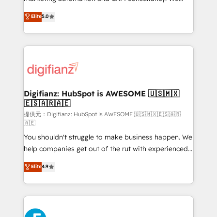
our AI governance framework, built on ISO 42001
enable mid-market and enterprise clients to
Elite
5.0
Ready for the next step? Click the 👈 '𝗖𝗼𝗻𝘁𝗮𝗰𝘁
maximise their return from digital and fuel their
𝗯𝘂𝘀𝗶𝗻𝗲𝘀𝘀' button to get in touch (𝘸𝘦'𝘳𝘦 𝘴𝘶𝘱𝘦𝘳
growth. We modernise platforms, streamline
𝘳𝘦𝘴𝘱𝘰𝘯𝘴𝘪𝘷𝘦)
operations that are causing inefficiencies, improve
customer experiences, integrate systems, and
supercharge revenue operations Key services: • CRM
Implementation • Systems Integration • Digital
Transformation / Web Development • RevOps &
Digifianz: HubSpot is AWESOME 🇺🇸🇲🇽
🇪🇸🇦🇷🇦🇪
Sales Consulting • Marketing Automation What
makes us different? 🚀 Top 0.5% of global HubSpot
提供元：Digifianz: HubSpot is AWESOME 🇺🇸🇲🇽🇪🇸🇦🇷
🇦🇪
agencies ⚙️ The strongest technical ability and
You shouldn't struggle to make business happen. We
integration capabilities 💼 Consultative, long-term
help companies get out of the rut with experienced,
partners who will embed ourselves into your
process-oriented teams implementing HubSpot
business, processes and systems 🏢 We specialise in
Elite
4.9
Marketing, Sales, Service, CMS and Operations Hub,
working with mid-market and enterprise
so selling and actually engaging with your customers
organisations, global organisations and those with
feels easy and pain-free. We are a top ranked
complex use cases 🏆 CRM Implementation,
HubSpot Elite Partner, winner of Rookie of the Year
Platform Enablement, Custom Integration and