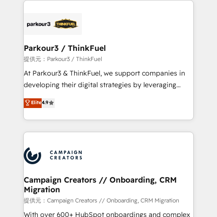
specialize in crafting high-performance growth
strategies that integrate data-driven marketing,
automation, and revenue intelligence to help
companies scale faster and smarter. 🔹 BOOMS:
Parkour3 / ThinkFuel
Demand generation for all your buyers With BOOMS,
提供元：Parkour3 / ThinkFuel
you invest in 100% of your buyers, accelerating your
At Parkour3 & ThinkFuel, we support companies in
growth and positioning yourself as an undisputed
developing their digital strategies by leveraging
leader. 🔹 BOOST: Optimize your digital
technologies and automating their marketing and
Elite
4.9
transformation process A methodology designed to
sales processes to generate growth. Our offer spans
implement HubSpot effectively and optimize your
from Strategy to Operations. We specialize in CRM
digital processes. 🔹 Trusted by Industry Leaders
onboarding and implementation, web design, sales
With an average rating of 4.9/5 and a proven track
& marketing automation, and digital marketing. With
record of business transformation, our growth-first
extensive experience working with tech companies
approach has helped brands dominate their
and manufacturers since 2002, we are committed to
markets.
empowering our clients and developing their
Campaign Creators // Onboarding, CRM
Migration
autonomy. Get to grips with HubSpot through
guided implementation and seamless integration of
提供元：Campaign Creators // Onboarding, CRM Migration
the CRM platform into your digital ecosystem. Would
With over 600+ HubSpot onboardings and complex