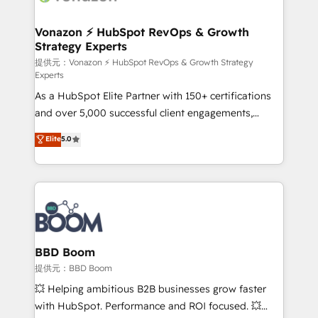
startups florissantes. Nos 3 grandes expertises sont :
➤ L’intégration de CRM et de méthodologie RevOps
Vonazon ⚡ HubSpot RevOps & Growth
Strategy Experts
pour aligner les équipes marketing, commerciales et
support client (data migration, synchronisation API,
提供元：Vonazon ⚡ HubSpot RevOps & Growth Strategy
Experts
audit et maintenance) ➤ La création de sites internet
As a HubSpot Elite Partner with 150+ certifications
de conversion qui transforment les visiteurs en
and over 5,000 successful client engagements,
opportunités d'affaires ➤ La mise en place de
Vonazon turns marketing complexity into
stratégies d'acquisition marketing (SEO, SEA,
Elite
5.0
measurable, scalable growth. From onboarding to
inbound, automatisation marketing, ABM, IA,
enterprise-grade campaigns, our in-house team
emailing) Informations clés : - 10 ans d'expérience -
builds scalable strategies that drive long-term
100+ intégrations CRM HubSpot réussies - 40
revenue. ⚙️ HubSpot Integration & Optimization •
experts conseil - 150 certifications HubSpot
Seamless CRM, CMS, and automation setup •
cumulées
Complex platform migrations and data cleanups •
Custom APIs and third-party integrations 📈 End-to-
BBD Boom
End Revenue Acceleration • Lifecycle marketing and
提供元：BBD Boom
pipeline growth programs • Sales enablement tools
💥 Helping ambitious B2B businesses grow faster
and CRM optimization • Retention strategies with
with HubSpot. Performance and ROI focused. 💥
customer journey mapping 🏅 Elite-Level HubSpot