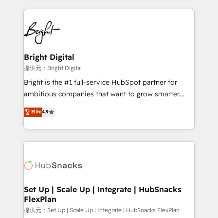
Growth-Driven Design Agency of the Year 🏆2015
automation, integration, and AI innovation to deliver
Became the 5th Agency to reach Diamond 🏆2014
lasting impact. We specialize in: • Turnkey and end-
HubSpot COS Performance Award 🏆2014 HubSpot
to-end HubSpot implementations • Onboarding for
COS Design Award 🏆2013 HubSpot Marketplace
Sales, Service, Marketing & Content Hubs • AI voice
Provider of the Year 🏆2011 Became a HubSpot
and chat agents, predictive automation, and smart
Bright Digital
Partner 📆Founded in 1997
workflows • Salesforce + HubSpot integration •
提供元：Bright Digital
RevOps and AI-driven sales enablement • Website
Bright is the #1 full-service HubSpot partner for
design and CMS development • ERP integration: SAP,
ambitious companies that want to grow smarter.
NetSuite, Microsoft Dynamics, … • Data cleansing
From HubSpot onboarding, to training, from
Elite
4.9
and CRM migration from any platform •
developing a new website to lead generation and
Client/member portals built on HubSpot • Custom
digital marketing; we do it all (and with great
and complex integrations: SAM.gov, GovWin,
results)! In short, our services include: - HubSpot
QuickBooks, PandaDoc, ClickUp, Shopify, Mapsly,
consultancy: onboarding, training, data migration -
WooCommerce, BuilderTrend, and more Experience
HubSpot development: websites, custom modules,
the difference — reach out to see how AI + HubSpot
integrations - Marketing & sales solutions: digital
can transform your business.
marketing, advertising, campaigns, content and
Set Up | Scale Up | Integrate | HubSnacks
FlexPlan
design We connect people, data and technology to
improve customer experiences. With our bright
提供元：Set Up | Scale Up | Integrate | HubSnacks FlexPlan