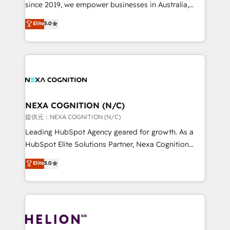
too! Clients come to us for: Advanced CRM solutions
since 2019, we empower businesses in Australia,
System Integrations both Custom and Native to
New Zealand, and globally to realise their full
Elite
5.0
HubSpot Data System Migrations between systems
potential through enterprise HubSpot CRM
to HubSpot New lead generation strategies Time-
implementation. And we deliver best practice across
saving automations Fresh growth campaigns Robust
the whole HubSpot platform, covering marketing,
help desk Unified revenue operations Dynamic
sales, service, CMS and integrations. We work with
website development Award-winning creative
all businesses, from start-up to Enterprise, and have
design We live and breathe HubSpot and are ready
delivered the largest HubSpot implementations in
to take on real challenges!
the world. Our human approach to digital
NEXA COGNITION (N/C)
transformation is designed for businesses who want
提供元：NEXA COGNITION (N/C)
to grow. And we're passionate about APAC
Leading HubSpot Agency geared for growth. As a
businesses leading the world in technology, agility
HubSpot Elite Solutions Partner, Nexa Cognition
and productivity. We also have a proven track
ranks in the top 1% of global HubSpot Partners and
Elite
5.0
record migrating businesses from CRM & Marketing
has been one of the longest-standing partners since
Platforms such as Salesforce, Dynamics, Pipedrive,
2012. We empower businesses to harness the full
and Marketo onto HubSpot. Our methodology
potential of HubSpot by combining strategic
literally transforms the way the businesses we work
insights with technical excellence, we deliver
with attract and retain customers, manage their
bespoke HubSpot solutions tailored to drive
business people and processes, and how they