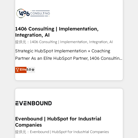
processes and technologies to digital strategy, from
marketing automation to online and offline sales
processes through Customer Service Management,
allowing companies to optimize processes and meet
1406 Consulting | Implementation,
Integration, AI
the needs of the customer. We are part of Impresoft
Group, a group of specialized and complementary
提供元：1406 Consulting | Implementation, Integration, AI
companies that divide their offer into 4
Strategic HubSpot Implementation + Coaching
Competence Centers: Smart Manufacturing,
Partner As an Elite HubSpot Partner, 1406 Consulting
Customer First, Enabling Technologies & Security.
helps mid-market revenue teams transform how
Elite
5.0
The synergies generated by these integrations,
they sell, market, and serve. We don't just build your
together with the combination of talents, skills,
HubSpot—we teach your team to own it, then stay
solutions and services, have allowed the group to
to help you keep winning. What We Do ⚙️ CRM
build an unrivaled offering portfolio on the market
Implementations across Marketing, Sales, Service,
to accompany companies on their digital
Data & Content 📈 Sales & Marketing Alignment +
transformation journey.
Revenue Team Enablement 🤖 Breeze AI & Custom
Agent Creation 🔄 Custom Integrations & Data
Evenbound | HubSpot for Industrial
Companies
Migration Why 1406 We become part of your team.
Your team learns while we build. We fix what others
提供元：Evenbound | HubSpot for Industrial Companies