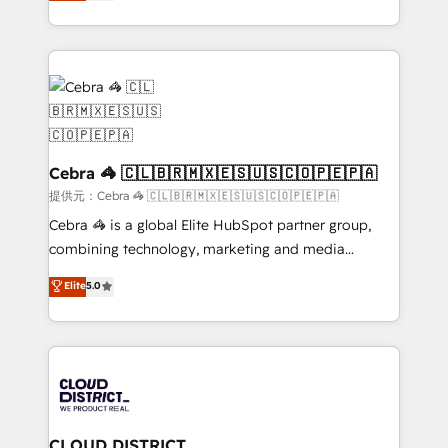
developers, designers, and marketers handles all
our commitment to data security and compliance. At
aspects of your HubSpot. ✨ 400+ global clients ✨
OneMetric, we help revenue teams focus on the
100+ seamless migrations from 15+ different CRMs
OneMetric that matters most: revenue.
✨ 100,000+ hours in HubSpot projects, 75+ full Hub
implementations, and 5,000+ pages ✨ CS: Clients
generating 7-digit MRR from inbound campaigns ✨
CS: 245% organic growth & +751% new visitors for a
full-funnel HubSpot project ✨ CS: 415% conversion
Cebra 🦓 🇨🇱🇧🇷🇲🇽🇪🇸🇺🇸🇨🇴🇵🇪🇵🇦
boost with a new HubSpot site Recognized leaders:
提供元：Cebra 🦓 🇨🇱🇧🇷🇲🇽🇪🇸🇺🇸🇨🇴🇵🇪🇵🇦
🏆 HubSpot Platform Migration Impact Award 🏆
Cebra 🦓 is a global Elite HubSpot partner group,
Clutch HubSpot Global Leader 🏆 Finalist: HubSpot
combining technology, marketing and media
Inbound Campaign of the Year 🏆 Gold AVA Digital
expertise across Latin America and Southern
Elite
5.0
Award for Best Website 🌟 Accreditations: CRM
Europe, with teams across 7 countries. Born in Chile,
Implementation, HubSpot Content Experience, CRM
we combine local insight with international reach to
Data Migration & Custom Integration
help businesses grow through technology, creativity,
AI and strategy. For over 12 years, we’ve delivered
500+ HubSpot implementations, building end-to-
end solutions that integrate CRM, AI automation,
inbound and loop marketing, content, and digital
CLOUD DISTRICT