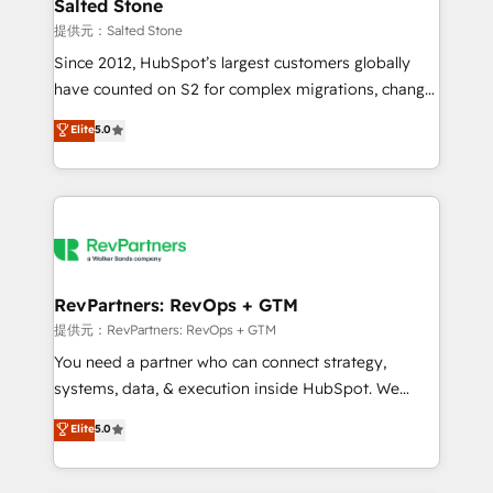
we turn complexity into clarity, human at global
Salted Stone
scale. 🏆 HubSpot’s CEO called us “the partner of the
提供元：Salted Stone
future.” Others agree it is proof of trust built through
Since 2012, HubSpot’s largest customers globally
measurable impact.
have counted on S2 for complex migrations, change
management, systems integration, and creative
Elite
5.0
solutions that deliver measurable impact and
transform brand experiences As one of the few full-
service creative agencies in the HubSpot
ecosystem, we blend strategy, technology, & award-
winning design to build scalable, globally
regionalized HubSpot websites, integrated
marketing campaigns, & RevOps frameworks that
RevPartners: RevOps + GTM
fuel long-term success We connect the entire
提供元：RevPartners: RevOps + GTM
customer lifecycle through seamless integrations,
You need a partner who can connect strategy,
ensure long-term adoption with change-
systems, data, & execution inside HubSpot. We
management programs, and align marketing, sales,
bridge the gap where most agencies fall short by
Elite
5.0
and service to drive sustainable growth With 6 key
combining GTM strategy with technical execution to
HubSpot accreditations and experience across
solve the right problem with the right solution. As the
hundreds of organizations in dozens of industries,