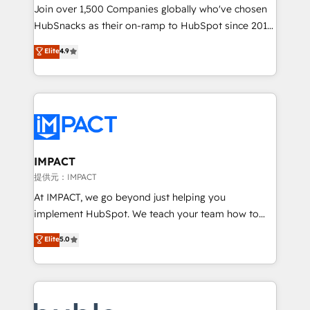
people, exciting ideas and can-do mentality, we
Join over 1,500 Companies globally who've chosen
ensure revenue growth on a daily basis. So tell us
HubSnacks as their on-ramp to HubSpot since 2014
your challenge; our passionate and growth driven
Simple pay-as-you-go plans that accelerate value...
Elite
4.9
team of 100+ experts is ready for you! Driving digital
1️⃣ Set Up | Onboarding New or Check-fixing existing
growth | www.brightdigital.com
HubSpot portals 2️⃣ Scale Up | 100% HubSpot Task
Execution... Global 24/7 ... All Experts 3️⃣ Integrate |
your entire Tech Stack with Custom Integrations
Slash months from your API Integration project... ⬅️
Click "Contact Business" ⬅️ to access 150+ Kickstart
Integration templates that put HubSpot in the center
IMPACT
of your tech stack, syncing... 🛍️ Shopify or
提供元：IMPACT
WooCommerce 💲 Stripe or Paypal 💰 Sage or
At IMPACT, we go beyond just helping you
Netsuite 🤖 Google or Microsoft ✍️ DocuSign or
implement HubSpot. We teach your team how to
PandaDoc 🌐 Avalara or Quaderno HubSnacks holds
master it. As the creators of the Endless Customers
Elite
5.0
the rare Advanced "Custom Integrations"
System™ (the next evolution of They Ask, You
Accreditation, securely sync data across... 🔄 any
Answer), we’re the only HubSpot partner built
apps, in any direction. Stuck on your old CRM..?
entirely around coaching and training. That means
Migrate | seamlessly off your old CRM onto a clean
we don’t do the work for you; we help you build the
new HubSpot portal with Advanced Website and