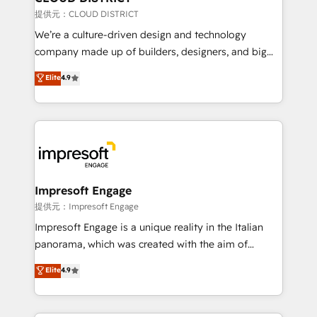
creativity. Our multicultural team works in Spanish,
提供元：CLOUD DISTRICT
Portuguese, and English to design scalable strategies
We’re a culture-driven design and technology
that drive measurable growth. 🌎 Highlights: • 10+
company made up of builders, designers, and big
years as a HubSpot partner. • 2023 Impact Awards:
thinkers. We blend strategy, design, and
Elite
4.9
Platform Migration Excellence. • Top 3 Partner of the
development—always fueled by curiosity—to turn
Year LATAM 2022, 2023, 2024, 2025. • Partner of the
ideas, opportunities, and challenges into meaningful
Year 2024. • Organizer of Aliados.ai (AI, marketing &
experiences. To us, technology is more than just
tech global congress). 👉 Ready to scale your
code; it’s about creating things that are useful, cool,
business with HubSpot? Let Cebra’s experts help
and—most importantly—simple. That’s why we lean
you grow faster, smarter, and with impact.
into bold ideas and shape them into thoughtful
products and strategies that actually make a
Impresoft Engage
difference.
提供元：Impresoft Engage
Impresoft Engage is a unique reality in the Italian
panorama, which was created with the aim of
putting Customer Experience at the center by
Elite
4.9
creating digital environments capable of integrating
people, processes and data. We offer the best
digital solutions on the market, ranging from CRM