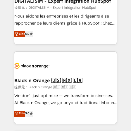
DIGITALISIM - Expert Intégration HubSpot
team (50+), we work with reputable companies in
提供元：DIGITALISIM - Expert Intégration HubSpot
B2B sectors such as manufacturing, SaaS and
Nous aidons les entreprises et les dirigeants à se
business services. We prepare a customized
rapprocher de leurs clients grâce à HubSpot ! Chez
business case that demonstrates the value and
DIGITALISIM, nous avons l'intime conviction que la
Elite
5.0
impact of your digital transformation, including a
réussite des entreprises passe par l’innovation web,
detailed financial rationale with a focus on ROI and
le marketing digital, et la relation client ! C'est
TCO. As a trusted extension of your team, we
pourquoi, nos experts sont à la fois capables de
believe in the power of partnership. Together, we
gérer votre projet de création de site internet, votre
embark on a transformational journey that sets your
référencement, votre stratégie digitale et le pilotage
business up for long-term success. Unlock your
et l'intégration d'HubSpot ! Les grandes phases d'un
business. If not now, when?
projet HubSpot avec DIGITALISIM : 🧽 Nettoyage,
Black n Orange 🇺🇸 🇲🇽 🇨🇦
migration et intégration des bases de données. 🚀
提供元：Black n Orange 🇺🇸 🇲🇽 🇨🇦
Développement des interfaces avec vos logiciels
We don’t just optimize — we transform businesses.
métiers ⚙️ Configuration de la plateforme HubSpot
At Black n Orange, we go beyond traditional Inbound
📈 Configuration de rapports et tableaux de bord 🤝
Marketing with our exclusive methodologies:
Elite
5.0
Book Process & Guidelines utilisateurs 🎓
BOOMS and BOOST. Together, they form a powerful
Formations des utilisateurs
combination that has driven success for over 800
businesses worldwide. As Elite HubSpot Partners, we