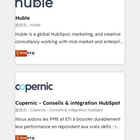
skills, processes, and internal team you need to
CRM Migrations using our in-house "HubScrub" Tool.
attract the right buyers, close deals faster, and grow
without outside dependencies. You’ll learn how to: •
Huble
Set up, audit, and organize your HubSpot portal •
提供元：Huble
Get your sales team fully using HubSpot • Track
Huble is a global HubSpot, marketing, and creative
pipeline and revenue across the entire buyer journey
consultancy working with mid-market and enterprise
• Build an in-house marketing team that drives
businesses. We go beyond implementation, shaping
Elite
4.9
growth • Create content and videos that attract
the strategy, processes, and teams that turn
buyers • Use AI to scale smarter Our coaching-led
HubSpot into a genuine growth engine. Named
approach works best for companies that are done
HubSpot's Global Partner of the Year in 2024,
with outsourcing and ready to build something that
consistently ranked among their top 5 partners
lasts. So if you're ready to become the most trusted
worldwide, and with over 15 years in the ecosystem,
voice in your market, let’s talk.
Huble has built a track record that speaks for itself.
One company, one operating model, delivering
Copernic - Conseils & intégration HubSpot
across offices and consulting teams in the UK, USA,
提供元：Copernic - Conseils & intégration HubSpot
Canada, Germany, France, Belgium, Singapore, and
Nous aidons les PME et ETI à booster durablement
South Africa. Certified compliant with ISO/IEC
leur performance en répondant aux vrais défis : •
27001:2022 and ISO 9001:2015 across all seven
Intégration de HubSpot avec d’autres outils (ERP,
Elite
4.9
international offices and 175+ employees.