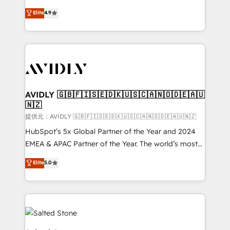
Strategy: Activate Breeze Agents, configure HubSpot
North America. Avec plus de 115 experts en
Elite
4.9
AI, & maximize AEO with tailored AI services. 🧩
marketing automation, Growth, Revops, CRM et
Integrations: Extend HubSpot with custom
webdesign. Markentive is both a consulting firm, a
integrations, hosting, & maintenance.
digital agency and an integrator. With over 115
experts in marketing automation, growth, revops,
CRM and webdesign (We focus on EMEA - USA
customers).
AVIDLY 🇬🇧🇫🇮🇸🇪🇩🇰🇺🇸🇨🇦🇳🇴🇩🇪🇦🇺
🇳🇿
提供元：AVIDLY 🇬🇧🇫🇮🇸🇪🇩🇰🇺🇸🇨🇦🇳🇴🇩🇪🇦🇺🇳🇿
HubSpot’s 5x Global Partner of the Year and 2024
EMEA & APAC Partner of the Year. The world’s most
experienced and fully accredited HubSpot Solutions
Elite
5.0
Partner. 🚀 With 2,750+ HubSpot projects delivered
and 370+ specialists across EMEA, APAC and NAM,
we de-risk complex CRM programmes and
accelerate ROI across every HubSpot Hub. 🧭 From
multi-region migrations to AI-powered automation,