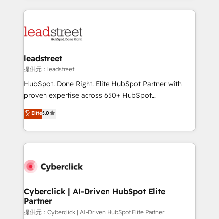
America. From casual user to super fan: make
HubSpot projects for mid-market and enterprise
HubSpot an experience you LOVE!
clients worldwide, with over 10 years experience. We
combine HubSpot, data, and AI to design connected
go-to-market systems that align people, process,
and technology for predictable, scalable revenue
leadstreet
growth. Our expertise spans RevOps, CRM and data
提供元：leadstreet
architecture, AI enablement, and strategic marketing,
HubSpot. Done Right. Elite HubSpot Partner with
delivered through our proprietary FLAIR framework
proven expertise across 650+ HubSpot
for responsible AI adoption. As a HubSpot Elite
implementations. With 12+ years of HubSpot
Elite
5.0
Partner and ISO 27001:2022 certified consultancy,
experience, we help you use the HubSpot platform
we blend strategy, creativity, and technology to help
to its fullest capacity, improve your current HubSpot
organisations scale smarter and grow stronger.
website, or build your new one.
Cyberclick | AI-Driven HubSpot Elite
Partner
提供元：Cyberclick | AI-Driven HubSpot Elite Partner