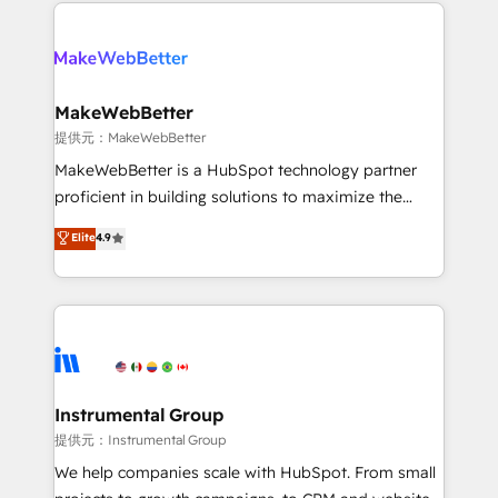
only firm in the world to hold Elite Partner
there’s a good chance one of our globally integrated
Accreditations with both HubSpot and Clay, our
teams has worked with clients just like you Let’s
clients gain a unique advantage in CRM architecture,
explore whether S2 is the partner you’ve been
pipeline generation, data intelligence, and go-to-
looking for...and get your next big initiative moving!
market execution. Why B2B Businesses Choose RP: -
MakeWebBetter
Secure: Soc2 compliant 🛡️ - Pricing: Implementations
提供元：MakeWebBetter
starting at $1,5k 💵 - Speed: Launch in 14 days ⚡ -
MakeWebBetter is a HubSpot technology partner
Global: 75+ RPers across five continents 🌐 - Scale:
proficient in building solutions to maximize the
Largest organically grown & fastest tiering Elite
operational efficiency of HubSpot. The fastest-
Elite
4.9
HubSpot Partner 🪴 - Sales Hub: More
growing tech-enabler & facilitator, MakeWebBetter,
implementations than any other Partner 💻 -
hands you the blend of HubSpot expertise &
Migrations: We convert Salesforce addicts to
eminent solutions & integrations. Trust us to
HubSpot evangelists 🧡 Don't hire a marketing
streamline your HubSpot experience. 🚀HubSpot
agency for an Ops problem. Don't hire a technical
Elite Partners with 10+ years of HubSpot experience
agency for a growth problem. Hire a partner built to
🤝HubSpot Premier Integration partner 🤝Google
solve both.
Premier Partner 2023 🌟5 HubSpot Accreditations 🌟
Instrumental Group
Won HubSpot Theme Challenge 2021 🌟INBOUND’19
提供元：Instrumental Group
HubSpot Rising Star Why us? Harnessing the full
We help companies scale with HubSpot. From small
potential of the powerful HubSpot CRM. ✔️A team of