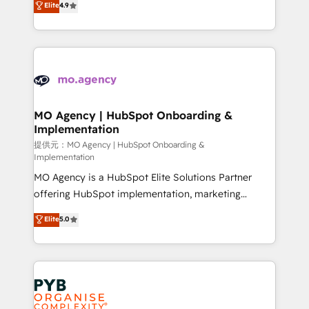
Elite
4.9
to your needs and sales objectives. With 125+
migrate, replatform, and scale smarter. We specialize
certifications, we are part of the most certified
in high-impact CRM and CMS migrations and
Canadian agencies, and we both hold Onboarding
onboarding from platforms like Salesforce, NetSuite,
Accreditations. Based in Canada (coast to coast), our
Zoho, Pardot, Marketo, Microsoft Dynamics, Wix,
services are offered in both English & French.
WordPress and legacy CRMs, turning fragmented
systems into unified, growth-ready HubSpot
architectures that accelerate revenue operations and
MO Agency | HubSpot Onboarding &
Implementation
performance. - Multi-object CRM migration, cleanup,
and implementation. - Pre-built and custom
提供元：MO Agency | HubSpot Onboarding &
Implementation
integrations across your full tech stack. - Custom
MO Agency is a HubSpot Elite Solutions Partner
object setup, CMS builds, and full-funnel automation.
offering HubSpot implementation, marketing
- Dashboards, lifecycle campaigns, and lead
automation, CRM and RevOps consulting, B2B SEO,
nurturing sequences. - Cross-hub setup across
Elite
5.0
paid media, content marketing, AEO and GEO (AI
Marketing, Sales, Operations, and Service Hubs. -
search optimisation), and HubSpot Content Hub and
Ongoing optimization, managed support, and
WordPress development. We work with enterprise
scalable retainers. Let’s make HubSpot your most
and growth-led companies across technology,
powerful growth engine. Built to convert, scale, and
professional services, financial services and
drive results.