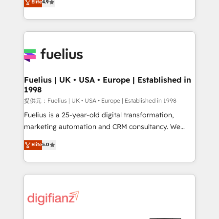
Elite
4.9
implement the platform into complex business
𝗯𝘂𝘀𝗶𝗻𝗲𝘀𝘀' button to get in touch (𝘸𝘦'𝘳𝘦 𝘴𝘶𝘱𝘦𝘳
environments, optimise what you've got and make
𝘳𝘦𝘴𝘱𝘰𝘯𝘴𝘪𝘷𝘦)
sure you can actually use it, build your website in
HubSpot or create an inbound marketing strategy
for you and execute it on HubSpot. We are on the
G-Cloud 14 CCS (Crown Commercial Service)
framework, meaning we've been accredited by
Fuelius | UK • USA • Europe | Established in
1998
HubSpot and vetted by the CCS, which means we
can support public sector companies as well the
提供元：Fuelius | UK • USA • Europe | Established in 1998
other ones listed in our profile. Our services: -
Fuelius is a 25-year-old digital transformation,
HubSpot implementation - HubSpot CMS website
marketing automation and CRM consultancy. We
build We can do lots of things. But everything we do
enable mid-market and enterprise clients to
Elite
5.0
is there for you to: - Grow revenue, and run your
maximise their return from digital and fuel their
business more efficiently - Build stronger
growth. We modernise platforms, streamline
relationships with customers - Make better
operations that are causing inefficiencies, improve
decisions with data - Find a new voice and reach
customer experiences, integrate systems, and
more people - Get the most out of your HubSpot
supercharge revenue operations Key services: • CRM
investment
Implementation • Systems Integration • Digital