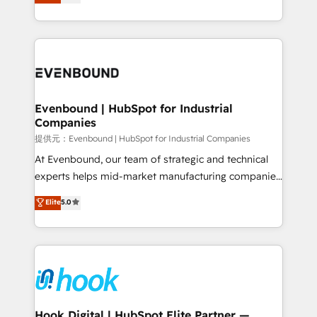
The synergies generated by these integrations,
they sell, market, and serve. We don't just build your
together with the combination of talents, skills,
HubSpot—we teach your team to own it, then stay
solutions and services, have allowed the group to
to help you keep winning. What We Do ⚙️ CRM
build an unrivaled offering portfolio on the market
Implementations across Marketing, Sales, Service,
to accompany companies on their digital
Data & Content 📈 Sales & Marketing Alignment +
transformation journey.
Revenue Team Enablement 🤖 Breeze AI & Custom
Agent Creation 🔄 Custom Integrations & Data
Evenbound | HubSpot for Industrial
Companies
Migration Why 1406 We become part of your team.
Your team learns while we build. We fix what others
提供元：Evenbound | HubSpot for Industrial Companies
broke. Built for mid-market reality—practical
At Evenbound, our team of strategic and technical
solutions that work with your actual headcount and
experts helps mid-market manufacturing companies
constraints. By the Numbers 🏆 Top 1% of all
achieve real growth. We specialize in delivering
Elite
5.0
HubSpot partners 🔄 Top 5% globally in client
tailored solutions that drive results by leveraging
retention 📅 8+ years of consistent results since 2017
HubSpot’s platform and data to fuel success.
Who We Serve Revenue teams, marketing leaders,
Technical Solutions: - HubSpot Technical Consulting -
and sales ops at mid-market companies ready to
HubSpot CRM Implementation - HubSpot
move beyond spreadsheets into unified systems
Onboarding - Data Migration & Integrations -
that drive real business results.
Technical Audit & Optimization Strategic Solutions: -
Revenue Operations - Inbound Marketing -
Hook Digital | HubSpot Elite Partner —