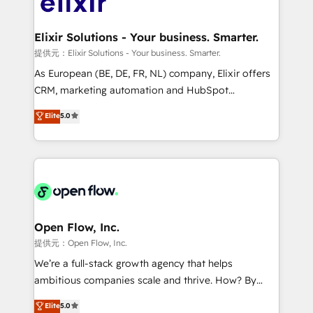
Design, Migrations + Integrations. Mole Street’s
implementations where required 💡 Why 500+
mission is empowering others to realize their
Clients Choose Us: Elite Partner; technical, fast, and
greatness, which is achieved through creating
Elixir Solutions - Your business. Smarter.
built to scale.
absolute clarity, derived from a well-defined
提供元：Elixir Solutions - Your business. Smarter.
strategy, executed well, and reported on with clear
As European (BE, DE, FR, NL) company, Elixir offers
results. The culture is driven by core values; Joy, Grit,
CRM, marketing automation and HubSpot
Accountability, Curiosity, Authenticity, Growth
integration products and services to mid-market
Elite
5.0
Mindedness, and Clarity. We are driven to win for the
and enterprise customers. We ensure that your sales,
collective good of the company and its clientele, and
service and marketing department operates in the
dedicated to breaking the mold from the agency of
most effective way, while at the same time
the past into the consultancy of the future. Great
leveraging your commercial data for a fully
things are happening.
integrated buyers journey. Elixir is located in
Brussels, Munich "München", Cologne "Köln", Paris
and Amsterdam. Elixir is a first mover and leader
Open Flow, Inc.
when it comes to HubSpot sales and service
提供元：Open Flow, Inc.
implementations, highly renowned for our business
We’re a full-stack growth agency that helps
acumen, process (re-)design experience and a
ambitious companies scale and thrive. How? By
massive amount of success stories in this area. We
upgrading and streamlining every single revenue-
Elite
5.0
integrate HubSpot with complex solutions like SAP,