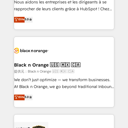
Nous aidons les entreprises et les dirigeants à se
business services. We prepare a customized
rapprocher de leurs clients grâce à HubSpot ! Chez
business case that demonstrates the value and
DIGITALISIM, nous avons l'intime conviction que la
Elite
5.0
impact of your digital transformation, including a
réussite des entreprises passe par l’innovation web,
detailed financial rationale with a focus on ROI and
le marketing digital, et la relation client ! C'est
TCO. As a trusted extension of your team, we
pourquoi, nos experts sont à la fois capables de
believe in the power of partnership. Together, we
gérer votre projet de création de site internet, votre
embark on a transformational journey that sets your
référencement, votre stratégie digitale et le pilotage
business up for long-term success. Unlock your
et l'intégration d'HubSpot ! Les grandes phases d'un
business. If not now, when?
projet HubSpot avec DIGITALISIM : 🧽 Nettoyage,
Black n Orange 🇺🇸 🇲🇽 🇨🇦
migration et intégration des bases de données. 🚀
提供元：Black n Orange 🇺🇸 🇲🇽 🇨🇦
Développement des interfaces avec vos logiciels
We don’t just optimize — we transform businesses.
métiers ⚙️ Configuration de la plateforme HubSpot
At Black n Orange, we go beyond traditional Inbound
📈 Configuration de rapports et tableaux de bord 🤝
Marketing with our exclusive methodologies:
Elite
5.0
Book Process & Guidelines utilisateurs 🎓
BOOMS and BOOST. Together, they form a powerful
Formations des utilisateurs
combination that has driven success for over 800
businesses worldwide. As Elite HubSpot Partners, we
specialize in crafting high-performance growth
strategies that integrate data-driven marketing,