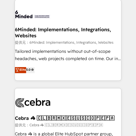
Accredited HubSpot Partner, ensuring smooth setup
tailored to your GTM motion. 🔹 Migrations:
Accredited HubSpot Partner, ensuring migration
from other CRMs to HubSpot without data loss or
6Minded: Implementations, Integrations,
Websites
downtime. 🔹 RevOps Strategy: Align teams,
processes, and data to drive revenue efficiency. 🔹
提供元：6Minded: Implementations, Integrations, Websites
Integrations: Connect HubSpot with your tech stack
Tailored implementations without out-of-scope
for better adoption. 🔹 Custom Solutions: Build
headaches, web projects completed on time. Our in-
tailored apps, workflows, and configurations. We are
house team of certified CRM architects, experts,
Elite
5.0
SOC 2 Type II and ISO 27001 certified, reinforcing
developers, designers, and marketers handles all
our commitment to data security and compliance. At
aspects of your HubSpot. ✨ 400+ global clients ✨
OneMetric, we help revenue teams focus on the
100+ seamless migrations from 15+ different CRMs
OneMetric that matters most: revenue.
✨ 100,000+ hours in HubSpot projects, 75+ full Hub
implementations, and 5,000+ pages ✨ CS: Clients
generating 7-digit MRR from inbound campaigns ✨
CS: 245% organic growth & +751% new visitors for a
Cebra 🦓 🇨🇱🇧🇷🇲🇽🇪🇸🇺🇸🇨🇴🇵🇪🇵🇦
full-funnel HubSpot project ✨ CS: 415% conversion
提供元：Cebra 🦓 🇨🇱🇧🇷🇲🇽🇪🇸🇺🇸🇨🇴🇵🇪🇵🇦
boost with a new HubSpot site Recognized leaders:
Cebra 🦓 is a global Elite HubSpot partner group,