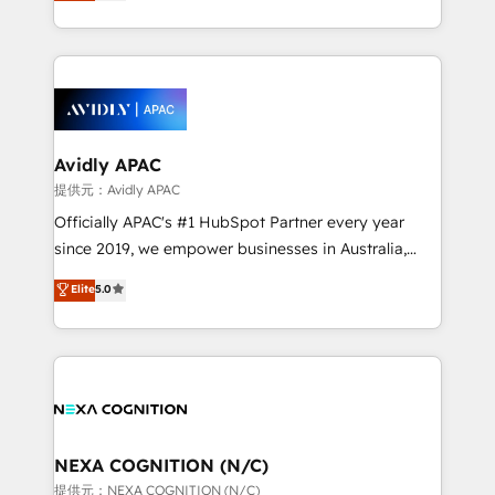
generating aspect of your business. We’re proud
MicroSoft, custom solutions,... Our company also has
HubSpot Elite Solutions Partners and devout CRM
strong experience with HubSpot CRM extension,
nerds who can harness HubSpot’s custom digital
mobile apps for Field Service Management and
tools to improve each touchpoint of your customer
Retail execution, CPQ, customer portals and
experience. Working hand-in-hand with your team,
HubSpot CMS developments. And we're champions
we’ll assemble a RevOps machine that drives more
when it comes to complex data migrations.
traffic, generates better leads and crushes your
Avidly APAC
revenue goals. We've worked with thousands of
提供元：Avidly APAC
HubSpot customers and we'd love to work with you
Officially APAC's #1 HubSpot Partner every year
too! Clients come to us for: Advanced CRM solutions
since 2019, we empower businesses in Australia,
System Integrations both Custom and Native to
New Zealand, and globally to realise their full
Elite
5.0
HubSpot Data System Migrations between systems
potential through enterprise HubSpot CRM
to HubSpot New lead generation strategies Time-
implementation. And we deliver best practice across
saving automations Fresh growth campaigns Robust
the whole HubSpot platform, covering marketing,
help desk Unified revenue operations Dynamic
sales, service, CMS and integrations. We work with
website development Award-winning creative
all businesses, from start-up to Enterprise, and have
design We live and breathe HubSpot and are ready
delivered the largest HubSpot implementations in
to take on real challenges!
the world. Our human approach to digital
NEXA COGNITION (N/C)
transformation is designed for businesses who want
提供元：NEXA COGNITION (N/C)