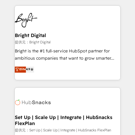
Growth-Driven Design Agency of the Year 🏆2015
automation, integration, and AI innovation to deliver
Became the 5th Agency to reach Diamond 🏆2014
lasting impact. We specialize in: • Turnkey and end-
HubSpot COS Performance Award 🏆2014 HubSpot
to-end HubSpot implementations • Onboarding for
COS Design Award 🏆2013 HubSpot Marketplace
Sales, Service, Marketing & Content Hubs • AI voice
Provider of the Year 🏆2011 Became a HubSpot
and chat agents, predictive automation, and smart
Bright Digital
Partner 📆Founded in 1997
workflows • Salesforce + HubSpot integration •
提供元：Bright Digital
RevOps and AI-driven sales enablement • Website
Bright is the #1 full-service HubSpot partner for
design and CMS development • ERP integration: SAP,
ambitious companies that want to grow smarter.
NetSuite, Microsoft Dynamics, … • Data cleansing
From HubSpot onboarding, to training, from
Elite
4.9
and CRM migration from any platform •
developing a new website to lead generation and
Client/member portals built on HubSpot • Custom
digital marketing; we do it all (and with great
and complex integrations: SAM.gov, GovWin,
results)! In short, our services include: - HubSpot
QuickBooks, PandaDoc, ClickUp, Shopify, Mapsly,
consultancy: onboarding, training, data migration -
WooCommerce, BuilderTrend, and more Experience
HubSpot development: websites, custom modules,
the difference — reach out to see how AI + HubSpot
integrations - Marketing & sales solutions: digital
can transform your business.
marketing, advertising, campaigns, content and
Set Up | Scale Up | Integrate | HubSnacks
FlexPlan
design We connect people, data and technology to
improve customer experiences. With our bright
提供元：Set Up | Scale Up | Integrate | HubSnacks FlexPlan