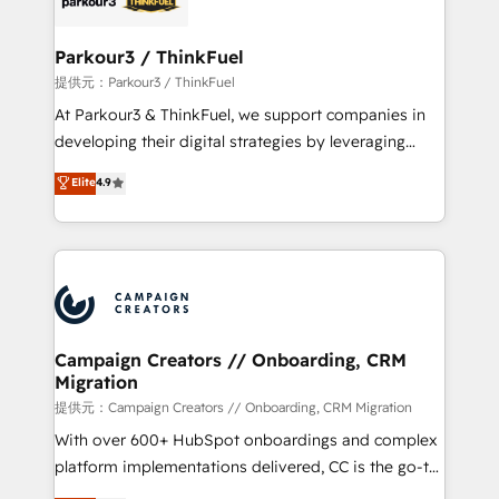
automation, and revenue intelligence to help
companies scale faster and smarter. 🔹 BOOMS:
Parkour3 / ThinkFuel
Demand generation for all your buyers With BOOMS,
提供元：Parkour3 / ThinkFuel
you invest in 100% of your buyers, accelerating your
At Parkour3 & ThinkFuel, we support companies in
growth and positioning yourself as an undisputed
developing their digital strategies by leveraging
leader. 🔹 BOOST: Optimize your digital
technologies and automating their marketing and
Elite
4.9
transformation process A methodology designed to
sales processes to generate growth. Our offer spans
implement HubSpot effectively and optimize your
from Strategy to Operations. We specialize in CRM
digital processes. 🔹 Trusted by Industry Leaders
onboarding and implementation, web design, sales
With an average rating of 4.9/5 and a proven track
& marketing automation, and digital marketing. With
record of business transformation, our growth-first
extensive experience working with tech companies
approach has helped brands dominate their
and manufacturers since 2002, we are committed to
markets.
empowering our clients and developing their
Campaign Creators // Onboarding, CRM
Migration
autonomy. Get to grips with HubSpot through
guided implementation and seamless integration of
提供元：Campaign Creators // Onboarding, CRM Migration
the CRM platform into your digital ecosystem. Would
With over 600+ HubSpot onboardings and complex
you like support in deploying your inbound
platform implementations delivered, CC is the go-to
marketing strategy? We'll provide support tailored
Elite Solutions Partner for businesses ready to