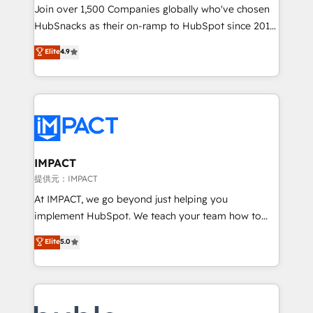
people, exciting ideas and can-do mentality, we
Join over 1,500 Companies globally who've chosen
ensure revenue growth on a daily basis. So tell us
HubSnacks as their on-ramp to HubSpot since 2014
your challenge; our passionate and growth driven
Simple pay-as-you-go plans that accelerate value...
Elite
4.9
team of 100+ experts is ready for you! Driving digital
1️⃣ Set Up | Onboarding New or Check-fixing existing
growth | www.brightdigital.com
HubSpot portals 2️⃣ Scale Up | 100% HubSpot Task
Execution... Global 24/7 ... All Experts 3️⃣ Integrate |
your entire Tech Stack with Custom Integrations
Slash months from your API Integration project... ⬅️
Click "Contact Business" ⬅️ to access 150+ Kickstart
Integration templates that put HubSpot in the center
IMPACT
of your tech stack, syncing... 🛍️ Shopify or
提供元：IMPACT
WooCommerce 💲 Stripe or Paypal 💰 Sage or
At IMPACT, we go beyond just helping you
Netsuite 🤖 Google or Microsoft ✍️ DocuSign or
implement HubSpot. We teach your team how to
PandaDoc 🌐 Avalara or Quaderno HubSnacks holds
master it. As the creators of the Endless Customers
Elite
5.0
the rare Advanced "Custom Integrations"
System™ (the next evolution of They Ask, You
Accreditation, securely sync data across... 🔄 any
Answer), we’re the only HubSpot partner built
apps, in any direction. Stuck on your old CRM..?
entirely around coaching and training. That means
Migrate | seamlessly off your old CRM onto a clean
we don’t do the work for you; we help you build the
new HubSpot portal with Advanced Website and