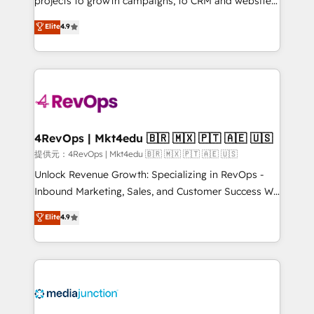
projects to growth campaigns, to CRM and websites.
HubSpot experts backed by over 10+ years of
Hire an agency that's experienced in every inch of
Elite
4.9
HubSpot experience ✔️Flexible pricing models —
HubSpot and willing to work hand-in-hand with your
Hourly-fee (assigned one Dedicated HubSpot
team to simplify the complex and build a better
Admin); Monthly-fee (HubSpot Admin + Project
experience for your team and customers.
Manager); and Fixed Project Cost (as per
requirement). ✔️Helped over 25,000+ customers so
far with our HubSpot solutions. ✔️Bespoke apps &
on-demand bundle services. Connect with us today!
4RevOps | Mkt4edu 🇧🇷 🇲🇽 🇵🇹 🇦🇪 🇺🇸
提供元：4RevOps | Mkt4edu 🇧🇷 🇲🇽 🇵🇹 🇦🇪 🇺🇸
Unlock Revenue Growth: Specializing in RevOps -
Inbound Marketing, Sales, and Customer Success We
specialize in driving revenue growth for companies
Elite
4.9
across industries through tailored marketing, sales,
and customer success strategies, utilizing RevOps
methodologies. As Latin America's largest HubSpot
partner and a global leader in education market, we
offer unparalleled insights. Operating in five
countries—Brazil, UAE (Abu Dhabi/Dubai/Sharjah),