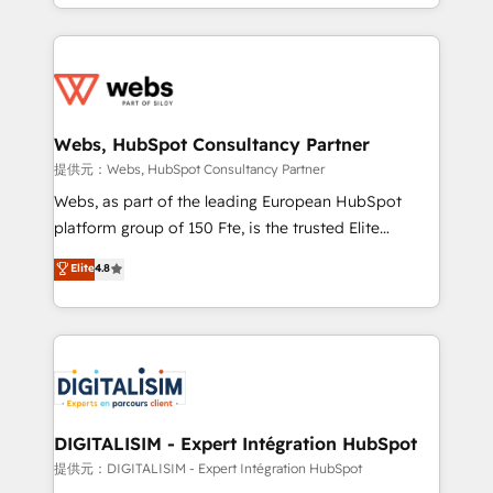
solve all your HubSpot challenges and improve user
sales, and service hubs • Built-in flexibility for
adoption, sales process and marketing results.
startups to global brands
Services 📚 Onboarding your team to HubSpot for
the first time 🔧 Designing and optimising your
HubSpot set-up for better results 🌐 Website design
and build using HubSpot 🔌 Integrating HubSpot
Webs, HubSpot Consultancy Partner
with other systems 🎓 Training your teams to be
提供元：Webs, HubSpot Consultancy Partner
HubSpot pros 📊 Lead generation services using
Webs, as part of the leading European HubSpot
HubSpot Why us? - SIX HubSpot Accreditations -
platform group of 150 Fte, is the trusted Elite
awarded by HubSpot after a rigorous process for
HubSpot CRM Partner offering you a roadmap on
Elite
4.8
CRM, Solutions Architecture, Onboarding , Data
maximizing EBITDA and achieving Commercial
Migration, Custom Integration & Platform
Excellence. With our targeted processes, we
Enablement -Onboarded over 500 businesses to
strengthen your digital transformation and minimize
HubSpot -Top 1% of partners worldwide -In-house
costs. As HubSpot's Advanced Accredited CRM
team of 25+ experts Contact us today to help you
Implementation partner, we provide expertise to
get more from your investment in HubSpot.
drive your business forward. Since 2015 we are fully
www.bbdboom.com
dedicated to HubSpot and with an experienced
DIGITALISIM - Expert Intégration HubSpot
team (50+), we work with reputable companies in
提供元：DIGITALISIM - Expert Intégration HubSpot
B2B sectors such as manufacturing, SaaS and