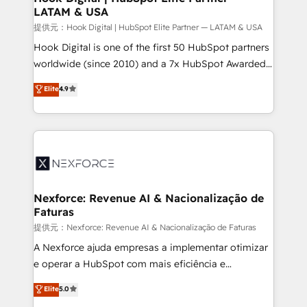
LATAM & USA
Outbound Marketing - HubSpot CMS Website
Design & Development We empower our clients to
提供元：Hook Digital | HubSpot Elite Partner — LATAM & USA
reach their full potential by providing transparent,
Hook Digital is one of the first 50 HubSpot partners
relationship-driven support. With over 300 HubSpot
worldwide (since 2010) and a 7x HubSpot Awarded
certifications and accreditations, we deliver both the
Elite Partner. With 500+ projects across the U.S.,
Elite
4.9
technical know-how and strategic guidance you
Brazil, and LATAM, we combine global expertise with
need to succeed.
regional experience. Today, we are Brazil’s largest
HubSpot Elite Partner—trusted by companies across
the Americas to scale smarter. ⚙️ CRM
Implementation & Migration Onboarding across all
Hubs, plus migrations from Salesforce, Pipedrive, RD
Station, Freshdesk, Intercom, and more. Custom
Nexforce: Revenue AI & Nacionalização de
Faturas
objects, automations, and integrations built for
growth. 🚀 AI-Driven GTM Orchestration Unify
提供元：Nexforce: Revenue AI & Nacionalização de Faturas
HubSpot with LinkedIn, WhatsApp, email, paid
A Nexforce ajuda empresas a implementar otimizar
media, and AI voice to drive pipeline. 🤖 AI Custom
e operar a HubSpot com mais eficiência e
Agent Development Deploy AI agents for
previsibilidade de receita. Combinamos Revenue
Elite
5.0
prospecting, follow-ups, service triage, and
Operations (RevOps) e Inteligência Artificial para