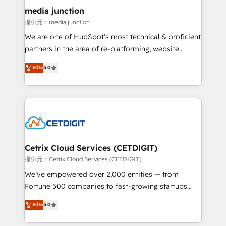
Mexico, USA, and Portugal—we've executed over a
media junction
hundred successful operations. Our approach,
提供元：media junction
rooted in RevOps principles, integrates analysis,
We are one of HubSpot's most technical & proficient
training, planning, and qualification. Leveraging
partners in the area of re-platforming, website
technology, data analytics, CRM optimization, and
design & development. We specialize in multi-hub
Elite
5.0
inbound marketing tactics, we focus on
implementations for mid-market & enterprise
understanding, nurturing, and converting leads.
companies. We are woman-owned, powered by
Partner with us to unlock your business's full
coffee, and we ❤️ dogs. We produce award-winning
potential and achieve sustained growth in today's
work for our clients. 🏆2023 Technical Expertise
competitive market.
Impact Award 🏆2022 Technical Expertise Impact
Award 🏆2022 Platform Migration Excellence Impact
Award 🏆2020 Elite Solutions Partner 🏆2019
Cetrix Cloud Services (CETDIGIT)
Integrations HubSpot Impact Award 🏆2019
提供元：Cetrix Cloud Services (CETDIGIT)
Marketing Enablement HubSpot Impact Award 🏆
We’ve empowered over 2,000 entities — from
2018 Website Design HubSpot Impact Award 🏆2017
Fortune 500 companies to fast-growing startups
Website Design HubSpot Impact Award 🏆2016
and nonprofits — to streamline operations, scale
Elite
5.0
Growth-Driven Design Agency of the Year 🏆2016
revenue, and unlock the full potential of HubSpot.
Sales Enablement HubSpot Impact Award 🏆2015
With deep technical and industry expertise, we fuse