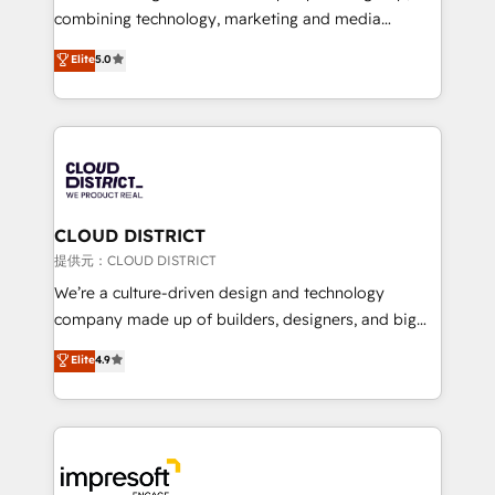
🏆 HubSpot Platform Migration Impact Award 🏆
combining technology, marketing and media
Clutch HubSpot Global Leader 🏆 Finalist: HubSpot
expertise across Latin America and Southern
Elite
5.0
Inbound Campaign of the Year 🏆 Gold AVA Digital
Europe, with teams across 7 countries. Born in Chile,
Award for Best Website 🌟 Accreditations: CRM
we combine local insight with international reach to
Implementation, HubSpot Content Experience, CRM
help businesses grow through technology, creativity,
Data Migration & Custom Integration
AI and strategy. For over 12 years, we’ve delivered
500+ HubSpot implementations, building end-to-
end solutions that integrate CRM, AI automation,
inbound and loop marketing, content, and digital
CLOUD DISTRICT
creativity. Our multicultural team works in Spanish,
提供元：CLOUD DISTRICT
Portuguese, and English to design scalable strategies
We’re a culture-driven design and technology
that drive measurable growth. 🌎 Highlights: • 10+
company made up of builders, designers, and big
years as a HubSpot partner. • 2023 Impact Awards:
thinkers. We blend strategy, design, and
Elite
4.9
Platform Migration Excellence. • Top 3 Partner of the
development—always fueled by curiosity—to turn
Year LATAM 2022, 2023, 2024, 2025. • Partner of the
ideas, opportunities, and challenges into meaningful
Year 2024. • Organizer of Aliados.ai (AI, marketing &
experiences. To us, technology is more than just
tech global congress). 👉 Ready to scale your
code; it’s about creating things that are useful, cool,
business with HubSpot? Let Cebra’s experts help
and—most importantly—simple. That’s why we lean