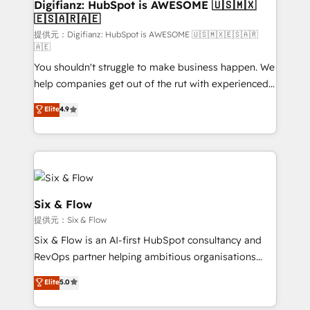
Transformation / Web Development • RevOps &
Digifianz: HubSpot is AWESOME 🇺🇸🇲🇽
🇪🇸🇦🇷🇦🇪
Sales Consulting • Marketing Automation What
makes us different? 🚀 Top 0.5% of global HubSpot
提供元：Digifianz: HubSpot is AWESOME 🇺🇸🇲🇽🇪🇸🇦🇷
🇦🇪
agencies ⚙️ The strongest technical ability and
You shouldn't struggle to make business happen. We
integration capabilities 💼 Consultative, long-term
help companies get out of the rut with experienced,
partners who will embed ourselves into your
process-oriented teams implementing HubSpot
business, processes and systems 🏢 We specialise in
Elite
4.9
Marketing, Sales, Service, CMS and Operations Hub,
working with mid-market and enterprise
so selling and actually engaging with your customers
organisations, global organisations and those with
feels easy and pain-free. We are a top ranked
complex use cases 🏆 CRM Implementation,
HubSpot Elite Partner, winner of Rookie of the Year
Platform Enablement, Custom Integration and
and Customer First Awards, 4.9/5 rating in HubSpot
Onboarding Accredited 🔐 ISO27001 & ISO9001
Reviews and 4.9/5 rating in Clutch Reviews. Digifianz
Certified
Six & Flow
helps the following industries: logistics & 3PL, home
提供元：Six & Flow
improvement & construction, branding and
Six & Flow is an AI-first HubSpot consultancy and
commercialization, real estate, health, education,
RevOps partner helping ambitious organisations
SaaS, Software Dev & IT and consulting, make the
grow with clarity, confidence, and intelligence.
most out of their HubSpot experience operating in
Elite
5.0
Operating across the UK, Netherlands, Ireland, and
the United States, EU, UAE, Mexico and Latin
Canada, we’ve delivered thousands of successful