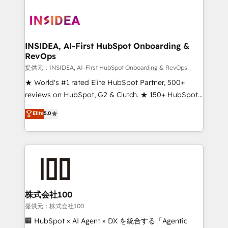
INSIDEA, AI-First HubSpot Onboarding &
RevOps
提供元：INSIDEA, AI-First HubSpot Onboarding & RevOps
★ World's #1 rated Elite HubSpot Partner, 500+
reviews on HubSpot, G2 & Clutch. ★ 150+ HubSpot
Certified Experts & Trainers across the team ★
Elite
5.0
1,500+ implementations across five continents ★ AI-
First, RevOps-led, Onboarding obsessed ★
Company of the Year 2024/25 INSIDEA helps
growing companies turn HubSpot into a revenue
engine. We onboard your team, migrate your data,
and build AI-powered workflows that drive adoption
from week one, in your time zone. What we do ➤
株式会社100
Onboarding: Live in weeks, with workflows built
提供元：株式会社100
around your business, not a template. ➤ Migration:
🏢 HubSpot × AI Agent × DX を統合する「Agentic