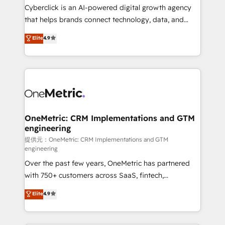
Cyberclick is an AI-powered digital growth agency
that helps brands connect technology, data, and
creativity to achieve measurable results. Founded in
Elite
4.9
Barcelona and operating across Spain, LATAM, and
the UK, we support global companies in building
smarter marketing, sales, and customer success
strategies. As the only HubSpot Elite Partner in
Iberia (Spain & Portugal), we combine human insight
with intelligent automation to drive sustainable
growth. Our multidisciplinary team designs solutions
OneMetric: CRM Implementations and GTM
engineering
that simplify complexity, boost performance, and
turn innovation into real impact. 🌍 Highlights •
提供元：OneMetric: CRM Implementations and GTM
engineering
HubSpot Partner since 2012 • 2022 EMEA Impact
Over the past few years, OneMetric has partnered
Award: Best Integration • 150+ successful HubSpot
with 750+ customers across SaaS, fintech,
projects • Clients in 30+ industries • Proprietary
healthcare, real estate, and other industries. With
technology for integrations • Multilingual team:
Elite
4.9
150+ HubSpot-certified experts, we deliver scalable
English, Spanish, Portuguese & Italian 👉 Grow
solutions to complex GTM and RevOps challenges.
smarter with AI and HubSpot.
Our Expertise 🔹 Onboarding & Implementation: