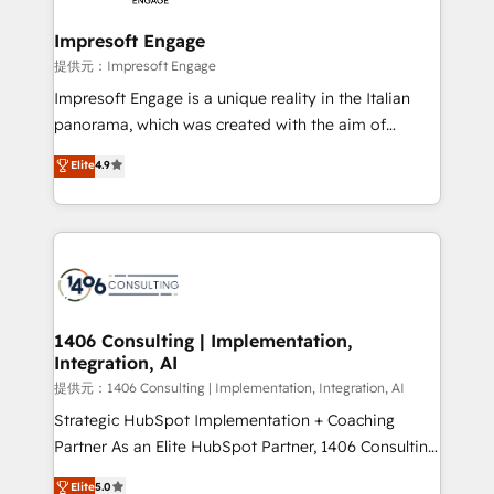
you grow faster, smarter, and with impact.
into bold ideas and shape them into thoughtful
products and strategies that actually make a
Impresoft Engage
difference.
提供元：Impresoft Engage
Impresoft Engage is a unique reality in the Italian
panorama, which was created with the aim of
putting Customer Experience at the center by
Elite
4.9
creating digital environments capable of integrating
people, processes and data. We offer the best
digital solutions on the market, ranging from CRM
processes and technologies to digital strategy, from
marketing automation to online and offline sales
processes through Customer Service Management,
allowing companies to optimize processes and meet
1406 Consulting | Implementation,
Integration, AI
the needs of the customer. We are part of Impresoft
Group, a group of specialized and complementary
提供元：1406 Consulting | Implementation, Integration, AI
companies that divide their offer into 4
Strategic HubSpot Implementation + Coaching
Competence Centers: Smart Manufacturing,
Partner As an Elite HubSpot Partner, 1406 Consulting
Customer First, Enabling Technologies & Security.
helps mid-market revenue teams transform how
Elite
5.0