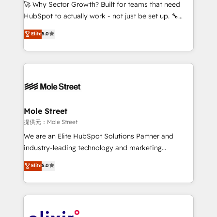
with good people' and have worked with incredible
🚀 Why Sector Growth? Built for teams that need
brands. You can see some of them on our website,
HubSpot to actually work - not just be set up. 🔧
along with plenty of case studies.
HubSpot Experts: Onboarding, migrations,
Elite
5.0
automation, and training built for adoption. ⚡ Highly
Technical Execution: ERP, EMR and Custom
Integrations; complex builds delivered in weeks, not
months. 🤖 AI Consulting & Agents: AI-powered
workflows; automation agents; process optimization
inside HubSpot. 🏆 Industry Experience: 🏥
Healthcare: HIPAA implementations; secure data
Mole Street
workflows 💼 Financial Services: compliant
提供元：Mole Street
workflows; audit-ready reporting ⚖️ Legal: client
We are an Elite HubSpot Solutions Partner and
intake; pipeline and document workflows 🛒 E-
industry-leading technology and marketing
Commerce: Shopify, WooCommerce; lifecycle and
consultancy. Our focus is on enterprise and mid-
Elite
5.0
revenue automation 🏢 Real Estate: deal pipelines;
market B2B companies globally that want a strategic
portfolio and lifecycle management 🏭
approach to execute their goals through creative
Manufacturing: ERP integrations; operational
applications of our solutions; Technical HubSpot
alignment 🛡️ Compliance & Data Considerations:
Consulting, Content Marketing, Growth-Driven
HIPAA-aware; CASL-compliant; GDPR-ready