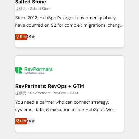
we turn complexity into clarity, human at global
Salted Stone
scale. 🏆 HubSpot’s CEO called us “the partner of the
提供元：Salted Stone
future.” Others agree it is proof of trust built through
Since 2012, HubSpot’s largest customers globally
measurable impact.
have counted on S2 for complex migrations, change
management, systems integration, and creative
Elite
5.0
solutions that deliver measurable impact and
transform brand experiences As one of the few full-
service creative agencies in the HubSpot
ecosystem, we blend strategy, technology, & award-
winning design to build scalable, globally
regionalized HubSpot websites, integrated
marketing campaigns, & RevOps frameworks that
RevPartners: RevOps + GTM
fuel long-term success We connect the entire
提供元：RevPartners: RevOps + GTM
customer lifecycle through seamless integrations,
You need a partner who can connect strategy,
ensure long-term adoption with change-
systems, data, & execution inside HubSpot. We
management programs, and align marketing, sales,
bridge the gap where most agencies fall short by
Elite
5.0
and service to drive sustainable growth With 6 key
combining GTM strategy with technical execution to
HubSpot accreditations and experience across
solve the right problem with the right solution. As the
hundreds of organizations in dozens of industries,