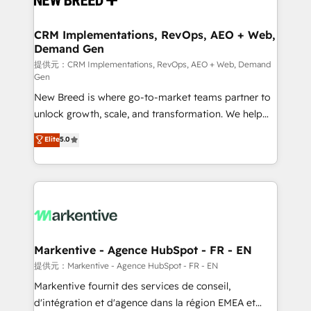
定の代行ではなく、設計の責任」を引き受け、部門横断
technical development team. - 19 HubSpot-certified
の統合・浸透・変革管理を実行します。 ▸ CMS戦略設
trainers to drive platform adoption. 📈 Revenue
CRM Implementations, RevOps, AEO + Web,
計・構築：リード獲得・CVR・SEOを前提にした情報設
Demand Gen
Generation - Full-funnel marketing and high-
計・導線設計・テンプレート設計をContent Hubで一体
performance advertising via Point Success Media. -
提供元：CRM Implementations, RevOps, AEO + Web, Demand
Gen
提供。 ▸ 既存CRM・MAからの移行支援：Salesforce・
Expert deployment of Breeze AI and custom agents
Marketo・Pardot等からの移行、カスタム設計、履歴
New Breed is where go-to-market teams partner to
to automate growth. 🏆 Elite Excellence - 8 platform
データ移行と活用設計まで。 ▸ AEO対応：ChatGPT・
unlock growth, scale, and transformation. We help
accreditations and deep HIPAA-compliance
Perplexity等のAI検索からの流入・引用を前提にコンテ
companies activate HubSpot’s AI-powered
expertise. - A team of 250+ experts dedicated to
Elite
5.0
ンツとサイト構造を最適化。 🏆 なぜ100incを選ぶの
customer platform and operationalize HubSpot’s
your resilient growth.
か？ ✓ HubSpot Eliteパートナー認定 ✓ HubSpotアワ
Loop Marketing framework through expert-led
ード受賞・HUGリーダー ✓ ISO27001:2022 /
services, smart agents, and purpose-built apps,
ISO9001:2015 取得 ✓ 400社以上の導入実績 ✓
tailored to your business. Together, we unlock
HubSpot大百科 出版 CRM・AI活用に関するご相談、現
results, fast. ⚙️CRM & RevOps: Align all Hubs to your
状整理の壁打ちなど、構想段階からお気軽にお問い合わ
buyer journey for clean data, scalability, & reporting.
せください。
🎯Demand Gen & ABM: Drive pipeline with inbound,
Markentive - Agence HubSpot - FR - EN
ABM, AEO, SEO, & paid media. 👩‍💻Web Design:
提供元：Markentive - Agence HubSpot - FR - EN
Build high-performing websites with UX, messaging,
Markentive fournit des services de conseil,
& conversion strategy that drive results. 🤖AI
d'intégration et d'agence dans la région EMEA et