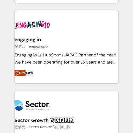
knowledge retrieval—built in HubSpot. ⚡ Fast-Track
estruturar processos integrar sistemas organizar
& Growth-Track Services Fast-Track: Rapid HubSpot
dados e automatizar operações. O objetivo é
onboarding in weeks Growth-Track: Unlock
transformar a HubSpot em um verdadeiro sistema
advanced optimization & adoption 📍 São Paulo, BR
operacional de receita conectando equipes
• Des Moines, IA • New York, NY
tecnologia e dados em uma operação integrada.
Também somos distribuidores oficiais da HubSpot
engaging.io
e de mais de 150 softwares globais permitindo
提供元：engaging.io
contratar e pagar a HubSpot em reais com nota
Engaging.io is HubSpot's JAPAC Partner of the Year!
fiscal no Brasil e gerar economia de até 50% na
We have been operating for over 16 years and are
contratação de softwares internacionais.
one of HubSpot's most experienced and technically
Elite
5.0
Oferecemos ainda agentes de IA especializados em
capable Agency Partners globally. We specialise in
HubSpot que automatizam tarefas executam rotinas
complex CRM migrations, implementations,
no CRM e mantêm os dados organizados, como um
integrations, custom CMS portal development,
especialista operando a plataforma 24/7. Hoje 300+
design & UX for mid to large to multi national
empresas em 13 países utilizam a Nexforce. Somos
businesses. Our teams are based in North America
a maior parceira da HubSpot na América Latina e
and APAC. We are HubSpot's top-ranked Advanced
líder no ranking global de sucesso do cliente da
Implementation Certified Partner and we contribute
Sector Growth 🚀🇨🇦🇺🇸
HubSpot.
to their advisory council. We strive to do 'good work
提供元：Sector Growth 🚀🇨🇦🇺🇸