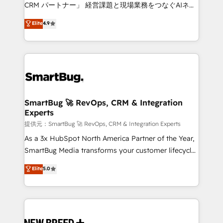
Move from any legacy CRM. Zero downtime, full data
CRM パートナー」 経営課題と現場業務をつなぐAIネイ
integrity. ➤ Implementation: Configure HubSpot to
ティブ・エージェンシーとして、HubSpot Eliteの実装
Elite
4.9
run your revenue process. Sales, marketing, and
力で顧客フロント業務を再設計します。 💡 100inc は何
service wired together. ➤ AI and Integrations: Layer
をする会社か？ HubSpotを共通基盤に、AIエージェン
Breeze AI, custom agents, and APIs to remove
トを組み込んだ顧客フロント業務（マーケティング・営
manual work. ➤ Ongoing Management: Monthly
業・CS）を組織全体で設計・実装する日本のAIネイテ
tune-ups, feature rollouts, adoption coaching. Buying
ィブ・エージェンシーです。事業部・グループ会社・部
HubSpot, switching to it, or reviving a stale portal?
門が分立する組織で、データと業務プロセスのサイロ化
We are built for the work.
を、CRMを軸とした全社共通基盤に再構築します。意
SmartBug 🚀 RevOps, CRM & Integration
Experts
思決定者・PMO・現場担当者に並走します。 1️⃣
HubSpot導入・活用支援 顧客データの一元化から、
提供元：SmartBug 🚀 RevOps, CRM & Integration Experts
GTMの見える化・自動化まで。全Hub統合運用、デー
As a 3x HubSpot North America Partner of the Year,
タ品質設計、グループ横断のCRM統合に対応します。
SmartBug Media transforms your customer lifecycle
2️⃣ AIエージェント組織構築 営業・マーケティング業務
into a revenue engine. Our unified ecosystem
Elite
5.0
の一部をAIが自律実行する組織への移行を設計・実装。
includes specialized divisions Globalia (AI &
Breeze・Claude等をHubSpotと連携させ、役割定義・
Software) and Point Success Media (Paid Media),
運用ルール・成果指標まで含めて設計します。 3️⃣ 全社
making this the official home for all three brands. 🔄
DX × AI推進のPMO伴走支援 複数部門をまたぐDX×AI変
Implementation & Integration - Seamless migrations
革を、構想から実装・定着までPMOとして主導。「設
and system integrations powered by Globalia’s