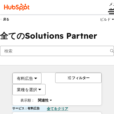
メ
ュ
ビルド
戻る
全てのSolutions Partner
フィルター
有料広告
業種を選択
表示順：
関連性
サービス：有料広告
全てをクリア