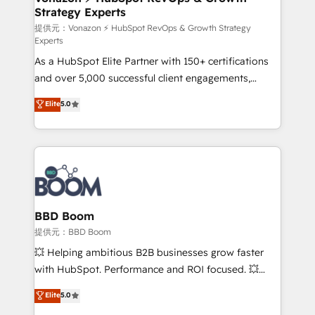
Strategy Experts
pour aligner les équipes marketing, commerciales et
support client (data migration, synchronisation API,
提供元：Vonazon ⚡ HubSpot RevOps & Growth Strategy
Experts
audit et maintenance) ➤ La création de sites internet
As a HubSpot Elite Partner with 150+ certifications
de conversion qui transforment les visiteurs en
and over 5,000 successful client engagements,
opportunités d'affaires ➤ La mise en place de
Vonazon turns marketing complexity into
stratégies d'acquisition marketing (SEO, SEA,
Elite
5.0
measurable, scalable growth. From onboarding to
inbound, automatisation marketing, ABM, IA,
enterprise-grade campaigns, our in-house team
emailing) Informations clés : - 10 ans d'expérience -
builds scalable strategies that drive long-term
100+ intégrations CRM HubSpot réussies - 40
revenue. ⚙️ HubSpot Integration & Optimization •
experts conseil - 150 certifications HubSpot
Seamless CRM, CMS, and automation setup •
cumulées
Complex platform migrations and data cleanups •
Custom APIs and third-party integrations 📈 End-to-
BBD Boom
End Revenue Acceleration • Lifecycle marketing and
提供元：BBD Boom
pipeline growth programs • Sales enablement tools
💥 Helping ambitious B2B businesses grow faster
and CRM optimization • Retention strategies with
with HubSpot. Performance and ROI focused. 💥
customer journey mapping 🏅 Elite-Level HubSpot
BBD Boom is the HubSpot partner that can help you
Elite
5.0
Execution • 750+ onboardings and 2,000+
to HubSpot Better. We work with your teams to
implementations • Deep expertise across marketing,