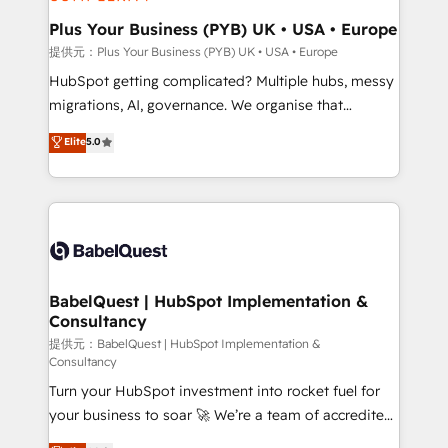
industrial sectors. Offices in Johannesburg, Cape
Town, Dubai & London. 500+ HubSpot CRM
Plus Your Business (PYB) UK • USA • Europe
implementations delivered. AI visibility coverage
提供元：Plus Your Business (PYB) UK • USA • Europe
across ChatGPT, Claude, Perplexity, Gemini and
HubSpot getting complicated? Multiple hubs, messy
Google AI Overviews. HubSpot Impact Award -
migrations, AI, governance. We organise that
Customer First HubSpot Impact Award - Integrations
complexity, so your team can put HubSpot to work...
Elite
5.0
Innovation HubSpot Impact Award - Platform
Welcome to our Profile! We help with: • CRM
Migration Excellence HubSpot Impact Award -
implementation, reports, workflows, and team
Platform Excellence 40+ full-time HubSpot
training • CRM migration from Salesforce, Pipedrive,
professionals. 100s of certifications and
Dynamics and others • Technical projects including
accreditations with HubSpot.
custom API integrations with ERP (and other
systems) • AI governance for HubSpot-centred
operations A little about us: • Boutique 'Elite' team of
BabelQuest | HubSpot Implementation &
Consultancy
12 • 150+ clients across Sales Hub, Marketing Hub,
Service Hub, Data Hub and CMS • ISO/IEC
提供元：BabelQuest | HubSpot Implementation &
Consultancy
27001:2022, ISO 9001:2015, and ISO 42001:2023
Turn your HubSpot investment into rocket fuel for
certified - the AI management standard • GuardHub:
your business to soar 🚀 We’re a team of accredited
our AI governance framework, built on ISO 42001
HubSpot experts ready to help you. We can
Ready for the next step? Click the 👈 '𝗖𝗼𝗻𝘁𝗮𝗰𝘁