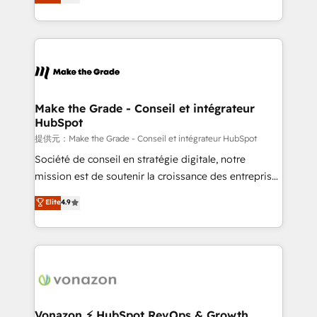
téléphonie, etc.) • Alignement des équipes grâce à un
outil et des données partagées • Amélioration de la
collecte et de l’analyse des données pour des
décisions éclairées • Optimisation de l’efficacité et
de la productivité des équipes Notre équipe de 30
consultants certifiés HubSpot aborde chaque projet
avec un engagement total, alignant processus
Make the Grade - Conseil et intégrateur
HubSpot
métiers et technologie, et guidant vos équipes à
travers le changement, tout en centrant vos objectifs
提供元：Make the Grade - Conseil et intégrateur HubSpot
d’entreprise. Grâce à une méthodologie éprouvée
Société de conseil en stratégie digitale, notre
auprès de plus de 400 clients, nous comprenons
mission est de soutenir la croissance des entreprises
rapidement vos enjeux et intégrons parfaitement
B2B à travers l’acquisition de nouveaux clients,
Elite
4.9
HubSpot dans votre organisation. Pour toute
l'intégration CRM et le développement des revenus
question technique ou besoin de structuration de
auprès de vos comptes existants. En France et à
votre projet HubSpot, contactez notre équipe pour
l'international, nous travaillons avec des ETI
un échange dédié.
ambitieuses, des grands groupes voulant aller au-
delà d’une simple transformation digitale et des
startups florissantes. Nos 3 grandes expertises sont :
➤ L’intégration de CRM et de méthodologie RevOps
Vonazon ⚡ HubSpot RevOps & Growth