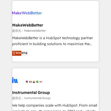
only firm in the world to hold Elite Partner
there’s a good chance one of our globally integrated
Accreditations with both HubSpot and Clay, our
teams has worked with clients just like you Let’s
clients gain a unique advantage in CRM architecture,
explore whether S2 is the partner you’ve been
pipeline generation, data intelligence, and go-to-
looking for...and get your next big initiative moving!
market execution. Why B2B Businesses Choose RP: -
MakeWebBetter
Secure: Soc2 compliant 🛡️ - Pricing: Implementations
提供元：MakeWebBetter
starting at $1,5k 💵 - Speed: Launch in 14 days ⚡ -
MakeWebBetter is a HubSpot technology partner
Global: 75+ RPers across five continents 🌐 - Scale:
proficient in building solutions to maximize the
Largest organically grown & fastest tiering Elite
operational efficiency of HubSpot. The fastest-
Elite
4.9
HubSpot Partner 🪴 - Sales Hub: More
growing tech-enabler & facilitator, MakeWebBetter,
implementations than any other Partner 💻 -
hands you the blend of HubSpot expertise &
Migrations: We convert Salesforce addicts to
eminent solutions & integrations. Trust us to
HubSpot evangelists 🧡 Don't hire a marketing
streamline your HubSpot experience. 🚀HubSpot
agency for an Ops problem. Don't hire a technical
Elite Partners with 10+ years of HubSpot experience
agency for a growth problem. Hire a partner built to
🤝HubSpot Premier Integration partner 🤝Google
solve both.
Premier Partner 2023 🌟5 HubSpot Accreditations 🌟
Instrumental Group
Won HubSpot Theme Challenge 2021 🌟INBOUND’19
提供元：Instrumental Group
HubSpot Rising Star Why us? Harnessing the full
We help companies scale with HubSpot. From small
potential of the powerful HubSpot CRM. ✔️A team of