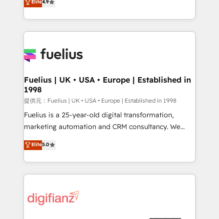
Elite
4.9
implement the platform into complex business
𝗯𝘂𝘀𝗶𝗻𝗲𝘀𝘀' button to get in touch (𝘸𝘦'𝘳𝘦 𝘴𝘶𝘱𝘦𝘳
environments, optimise what you've got and make
𝘳𝘦𝘴𝘱𝘰𝘯𝘴𝘪𝘷𝘦)
sure you can actually use it, build your website in
HubSpot or create an inbound marketing strategy
for you and execute it on HubSpot. We are on the
G-Cloud 14 CCS (Crown Commercial Service)
framework, meaning we've been accredited by
Fuelius | UK • USA • Europe | Established in
1998
HubSpot and vetted by the CCS, which means we
can support public sector companies as well the
提供元：Fuelius | UK • USA • Europe | Established in 1998
other ones listed in our profile. Our services: -
Fuelius is a 25-year-old digital transformation,
HubSpot implementation - HubSpot CMS website
marketing automation and CRM consultancy. We
build We can do lots of things. But everything we do
enable mid-market and enterprise clients to
Elite
5.0
is there for you to: - Grow revenue, and run your
maximise their return from digital and fuel their
business more efficiently - Build stronger
growth. We modernise platforms, streamline
relationships with customers - Make better
operations that are causing inefficiencies, improve
decisions with data - Find a new voice and reach
customer experiences, integrate systems, and
more people - Get the most out of your HubSpot
supercharge revenue operations Key services: • CRM
investment
Implementation • Systems Integration • Digital