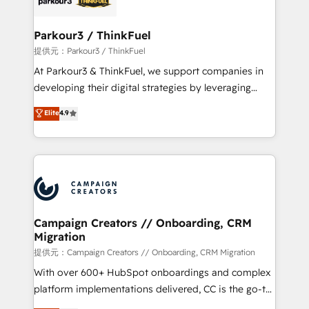
automation, and revenue intelligence to help
companies scale faster and smarter. 🔹 BOOMS:
Parkour3 / ThinkFuel
Demand generation for all your buyers With BOOMS,
提供元：Parkour3 / ThinkFuel
you invest in 100% of your buyers, accelerating your
At Parkour3 & ThinkFuel, we support companies in
growth and positioning yourself as an undisputed
developing their digital strategies by leveraging
leader. 🔹 BOOST: Optimize your digital
technologies and automating their marketing and
Elite
4.9
transformation process A methodology designed to
sales processes to generate growth. Our offer spans
implement HubSpot effectively and optimize your
from Strategy to Operations. We specialize in CRM
digital processes. 🔹 Trusted by Industry Leaders
onboarding and implementation, web design, sales
With an average rating of 4.9/5 and a proven track
& marketing automation, and digital marketing. With
record of business transformation, our growth-first
extensive experience working with tech companies
approach has helped brands dominate their
and manufacturers since 2002, we are committed to
markets.
empowering our clients and developing their
Campaign Creators // Onboarding, CRM
Migration
autonomy. Get to grips with HubSpot through
guided implementation and seamless integration of
提供元：Campaign Creators // Onboarding, CRM Migration
the CRM platform into your digital ecosystem. Would
With over 600+ HubSpot onboardings and complex
you like support in deploying your inbound
platform implementations delivered, CC is the go-to
marketing strategy? We'll provide support tailored
Elite Solutions Partner for businesses ready to