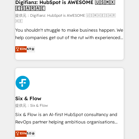
Transformation / Web Development • RevOps &
Digifianz: HubSpot is AWESOME 🇺🇸🇲🇽
🇪🇸🇦🇷🇦🇪
Sales Consulting • Marketing Automation What
makes us different? 🚀 Top 0.5% of global HubSpot
提供元：Digifianz: HubSpot is AWESOME 🇺🇸🇲🇽🇪🇸🇦🇷
🇦🇪
agencies ⚙️ The strongest technical ability and
You shouldn't struggle to make business happen. We
integration capabilities 💼 Consultative, long-term
help companies get out of the rut with experienced,
partners who will embed ourselves into your
process-oriented teams implementing HubSpot
business, processes and systems 🏢 We specialise in
Elite
4.9
Marketing, Sales, Service, CMS and Operations Hub,
working with mid-market and enterprise
so selling and actually engaging with your customers
organisations, global organisations and those with
feels easy and pain-free. We are a top ranked
complex use cases 🏆 CRM Implementation,
HubSpot Elite Partner, winner of Rookie of the Year
Platform Enablement, Custom Integration and
and Customer First Awards, 4.9/5 rating in HubSpot
Onboarding Accredited 🔐 ISO27001 & ISO9001
Reviews and 4.9/5 rating in Clutch Reviews. Digifianz
Certified
helps the following industries: logistics & 3PL, home
Six & Flow
improvement & construction, branding and
提供元：Six & Flow
commercialization, real estate, health, education,
Six & Flow is an AI-first HubSpot consultancy and
SaaS, Software Dev & IT and consulting, make the
RevOps partner helping ambitious organisations
most out of their HubSpot experience operating in
grow with clarity, confidence, and intelligence.
Elite
5.0
the United States, EU, UAE, Mexico and Latin
Operating across the UK, Netherlands, Ireland, and