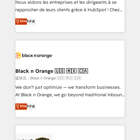
Nous aidons les entreprises et les dirigeants à se
business services. We prepare a customized
rapprocher de leurs clients grâce à HubSpot ! Chez
business case that demonstrates the value and
DIGITALISIM, nous avons l'intime conviction que la
Elite
5.0
impact of your digital transformation, including a
réussite des entreprises passe par l’innovation web,
detailed financial rationale with a focus on ROI and
le marketing digital, et la relation client ! C'est
TCO. As a trusted extension of your team, we
pourquoi, nos experts sont à la fois capables de
believe in the power of partnership. Together, we
gérer votre projet de création de site internet, votre
embark on a transformational journey that sets your
référencement, votre stratégie digitale et le pilotage
business up for long-term success. Unlock your
et l'intégration d'HubSpot ! Les grandes phases d'un
business. If not now, when?
projet HubSpot avec DIGITALISIM : 🧽 Nettoyage,
Black n Orange 🇺🇸 🇲🇽 🇨🇦
migration et intégration des bases de données. 🚀
提供元：Black n Orange 🇺🇸 🇲🇽 🇨🇦
Développement des interfaces avec vos logiciels
We don’t just optimize — we transform businesses.
métiers ⚙️ Configuration de la plateforme HubSpot
At Black n Orange, we go beyond traditional Inbound
📈 Configuration de rapports et tableaux de bord 🤝
Marketing with our exclusive methodologies:
Elite
5.0
Book Process & Guidelines utilisateurs 🎓
BOOMS and BOOST. Together, they form a powerful
Formations des utilisateurs
combination that has driven success for over 800
businesses worldwide. As Elite HubSpot Partners, we
specialize in crafting high-performance growth
strategies that integrate data-driven marketing,