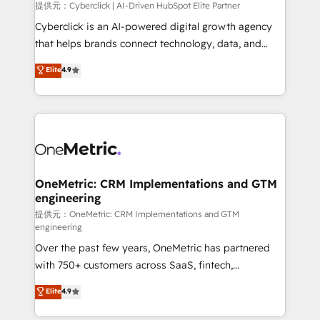
提供元：Cyberclick | AI-Driven HubSpot Elite Partner
Cyberclick is an AI-powered digital growth agency
that helps brands connect technology, data, and
creativity to achieve measurable results. Founded in
Elite
4.9
Barcelona and operating across Spain, LATAM, and
the UK, we support global companies in building
smarter marketing, sales, and customer success
strategies. As the only HubSpot Elite Partner in
Iberia (Spain & Portugal), we combine human insight
with intelligent automation to drive sustainable
growth. Our multidisciplinary team designs solutions
OneMetric: CRM Implementations and GTM
engineering
that simplify complexity, boost performance, and
turn innovation into real impact. 🌍 Highlights •
提供元：OneMetric: CRM Implementations and GTM
engineering
HubSpot Partner since 2012 • 2022 EMEA Impact
Over the past few years, OneMetric has partnered
Award: Best Integration • 150+ successful HubSpot
with 750+ customers across SaaS, fintech,
projects • Clients in 30+ industries • Proprietary
healthcare, real estate, and other industries. With
technology for integrations • Multilingual team:
Elite
4.9
150+ HubSpot-certified experts, we deliver scalable
English, Spanish, Portuguese & Italian 👉 Grow
solutions to complex GTM and RevOps challenges.
smarter with AI and HubSpot.