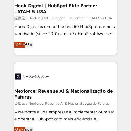
Revenue Operations - Inbound Marketing -
Hook Digital | HubSpot Elite Partner —
LATAM & USA
Outbound Marketing - HubSpot CMS Website
Design & Development We empower our clients to
提供元：Hook Digital | HubSpot Elite Partner — LATAM & USA
reach their full potential by providing transparent,
Hook Digital is one of the first 50 HubSpot partners
relationship-driven support. With over 300 HubSpot
worldwide (since 2010) and a 7x HubSpot Awarded
certifications and accreditations, we deliver both the
Elite Partner. With 500+ projects across the U.S.,
Elite
4.9
technical know-how and strategic guidance you
Brazil, and LATAM, we combine global expertise with
need to succeed.
regional experience. Today, we are Brazil’s largest
HubSpot Elite Partner—trusted by companies across
the Americas to scale smarter. ⚙️ CRM
Implementation & Migration Onboarding across all
Hubs, plus migrations from Salesforce, Pipedrive, RD
Station, Freshdesk, Intercom, and more. Custom
Nexforce: Revenue AI & Nacionalização de
Faturas
objects, automations, and integrations built for
growth. 🚀 AI-Driven GTM Orchestration Unify
提供元：Nexforce: Revenue AI & Nacionalização de Faturas
HubSpot with LinkedIn, WhatsApp, email, paid
A Nexforce ajuda empresas a implementar otimizar
media, and AI voice to drive pipeline. 🤖 AI Custom
e operar a HubSpot com mais eficiência e
Agent Development Deploy AI agents for
previsibilidade de receita. Combinamos Revenue
Elite
5.0