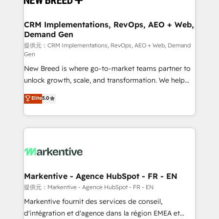
定の代行ではなく、設計の責任」を引き受け、部門横断
technical development team. - 19 HubSpot-certified
の統合・浸透・変革管理を実行します。 ▸ CMS戦略設
trainers to drive platform adoption. 📈 Revenue
CRM Implementations, RevOps, AEO + Web,
計・構築：リード獲得・CVR・SEOを前提にした情報設
Demand Gen
Generation - Full-funnel marketing and high-
計・導線設計・テンプレート設計をContent Hubで一体
performance advertising via Point Success Media. -
提供元：CRM Implementations, RevOps, AEO + Web, Demand
Gen
提供。 ▸ 既存CRM・MAからの移行支援：Salesforce・
Expert deployment of Breeze AI and custom agents
Marketo・Pardot等からの移行、カスタム設計、履歴
New Breed is where go-to-market teams partner to
to automate growth. 🏆 Elite Excellence - 8 platform
データ移行と活用設計まで。 ▸ AEO対応：ChatGPT・
unlock growth, scale, and transformation. We help
accreditations and deep HIPAA-compliance
Perplexity等のAI検索からの流入・引用を前提にコンテ
companies activate HubSpot’s AI-powered
expertise. - A team of 250+ experts dedicated to
Elite
5.0
ンツとサイト構造を最適化。 🏆 なぜ100incを選ぶの
customer platform and operationalize HubSpot’s
your resilient growth.
か？ ✓ HubSpot Eliteパートナー認定 ✓ HubSpotアワ
Loop Marketing framework through expert-led
ード受賞・HUGリーダー ✓ ISO27001:2022 /
services, smart agents, and purpose-built apps,
ISO9001:2015 取得 ✓ 400社以上の導入実績 ✓
tailored to your business. Together, we unlock
HubSpot大百科 出版 CRM・AI活用に関するご相談、現
results, fast. ⚙️CRM & RevOps: Align all Hubs to your
状整理の壁打ちなど、構想段階からお気軽にお問い合わ
buyer journey for clean data, scalability, & reporting.
せください。
🎯Demand Gen & ABM: Drive pipeline with inbound,
Markentive - Agence HubSpot - FR - EN
ABM, AEO, SEO, & paid media. 👩‍💻Web Design:
提供元：Markentive - Agence HubSpot - FR - EN
Build high-performing websites with UX, messaging,
Markentive fournit des services de conseil,
& conversion strategy that drive results. 🤖AI
d'intégration et d'agence dans la région EMEA et