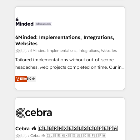
Our Expertise 🔹 Onboarding & Implementation:
Accredited HubSpot Partner, ensuring smooth setup
tailored to your GTM motion. 🔹 Migrations:
Accredited HubSpot Partner, ensuring migration
from other CRMs to HubSpot without data loss or
6Minded: Implementations, Integrations,
Websites
downtime. 🔹 RevOps Strategy: Align teams,
processes, and data to drive revenue efficiency. 🔹
提供元：6Minded: Implementations, Integrations, Websites
Integrations: Connect HubSpot with your tech stack
Tailored implementations without out-of-scope
for better adoption. 🔹 Custom Solutions: Build
headaches, web projects completed on time. Our in-
tailored apps, workflows, and configurations. We are
house team of certified CRM architects, experts,
Elite
5.0
SOC 2 Type II and ISO 27001 certified, reinforcing
developers, designers, and marketers handles all
our commitment to data security and compliance. At
aspects of your HubSpot. ✨ 400+ global clients ✨
OneMetric, we help revenue teams focus on the
100+ seamless migrations from 15+ different CRMs
OneMetric that matters most: revenue.
✨ 100,000+ hours in HubSpot projects, 75+ full Hub
implementations, and 5,000+ pages ✨ CS: Clients
generating 7-digit MRR from inbound campaigns ✨
CS: 245% organic growth & +751% new visitors for a
Cebra 🦓 🇨🇱🇧🇷🇲🇽🇪🇸🇺🇸🇨🇴🇵🇪🇵🇦
full-funnel HubSpot project ✨ CS: 415% conversion
提供元：Cebra 🦓 🇨🇱🇧🇷🇲🇽🇪🇸🇺🇸🇨🇴🇵🇪🇵🇦