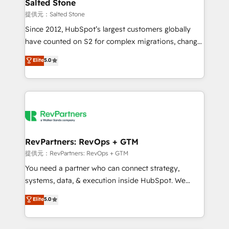
we turn complexity into clarity, human at global
Salted Stone
scale. 🏆 HubSpot’s CEO called us “the partner of the
提供元：Salted Stone
future.” Others agree it is proof of trust built through
Since 2012, HubSpot’s largest customers globally
measurable impact.
have counted on S2 for complex migrations, change
management, systems integration, and creative
Elite
5.0
solutions that deliver measurable impact and
transform brand experiences As one of the few full-
service creative agencies in the HubSpot
ecosystem, we blend strategy, technology, & award-
winning design to build scalable, globally
regionalized HubSpot websites, integrated
marketing campaigns, & RevOps frameworks that
RevPartners: RevOps + GTM
fuel long-term success We connect the entire
提供元：RevPartners: RevOps + GTM
customer lifecycle through seamless integrations,
You need a partner who can connect strategy,
ensure long-term adoption with change-
systems, data, & execution inside HubSpot. We
management programs, and align marketing, sales,
bridge the gap where most agencies fall short by
Elite
5.0
and service to drive sustainable growth With 6 key
combining GTM strategy with technical execution to
HubSpot accreditations and experience across
solve the right problem with the right solution. As the
hundreds of organizations in dozens of industries,