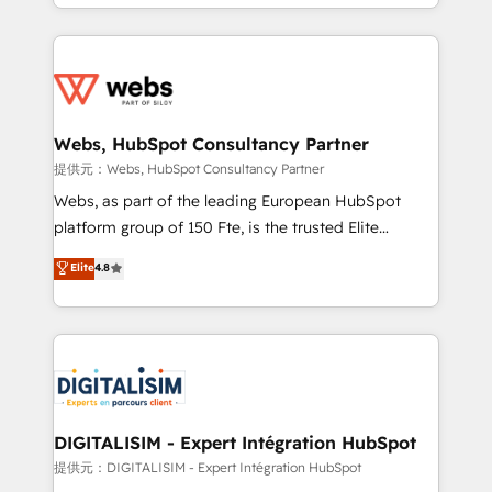
solve all your HubSpot challenges and improve user
sales, and service hubs • Built-in flexibility for
adoption, sales process and marketing results.
startups to global brands
Services 📚 Onboarding your team to HubSpot for
the first time 🔧 Designing and optimising your
HubSpot set-up for better results 🌐 Website design
and build using HubSpot 🔌 Integrating HubSpot
Webs, HubSpot Consultancy Partner
with other systems 🎓 Training your teams to be
提供元：Webs, HubSpot Consultancy Partner
HubSpot pros 📊 Lead generation services using
Webs, as part of the leading European HubSpot
HubSpot Why us? - SIX HubSpot Accreditations -
platform group of 150 Fte, is the trusted Elite
awarded by HubSpot after a rigorous process for
HubSpot CRM Partner offering you a roadmap on
Elite
4.8
CRM, Solutions Architecture, Onboarding , Data
maximizing EBITDA and achieving Commercial
Migration, Custom Integration & Platform
Excellence. With our targeted processes, we
Enablement -Onboarded over 500 businesses to
strengthen your digital transformation and minimize
HubSpot -Top 1% of partners worldwide -In-house
costs. As HubSpot's Advanced Accredited CRM
team of 25+ experts Contact us today to help you
Implementation partner, we provide expertise to
get more from your investment in HubSpot.
drive your business forward. Since 2015 we are fully
www.bbdboom.com
dedicated to HubSpot and with an experienced
DIGITALISIM - Expert Intégration HubSpot
team (50+), we work with reputable companies in
提供元：DIGITALISIM - Expert Intégration HubSpot
B2B sectors such as manufacturing, SaaS and