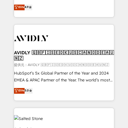
Strategy: Activate Breeze Agents, configure HubSpot
North America. Avec plus de 115 experts en
Elite
4.9
AI, & maximize AEO with tailored AI services. 🧩
marketing automation, Growth, Revops, CRM et
Integrations: Extend HubSpot with custom
webdesign. Markentive is both a consulting firm, a
integrations, hosting, & maintenance.
digital agency and an integrator. With over 115
experts in marketing automation, growth, revops,
CRM and webdesign (We focus on EMEA - USA
customers).
AVIDLY 🇬🇧🇫🇮🇸🇪🇩🇰🇺🇸🇨🇦🇳🇴🇩🇪🇦🇺
🇳🇿
提供元：AVIDLY 🇬🇧🇫🇮🇸🇪🇩🇰🇺🇸🇨🇦🇳🇴🇩🇪🇦🇺🇳🇿
HubSpot’s 5x Global Partner of the Year and 2024
EMEA & APAC Partner of the Year. The world’s most
experienced and fully accredited HubSpot Solutions
Elite
5.0
Partner. 🚀 With 2,750+ HubSpot projects delivered
and 370+ specialists across EMEA, APAC and NAM,
we de-risk complex CRM programmes and
accelerate ROI across every HubSpot Hub. 🧭 From
multi-region migrations to AI-powered automation,