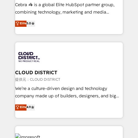
boost with a new HubSpot site Recognized leaders:
Cebra 🦓 is a global Elite HubSpot partner group,
🏆 HubSpot Platform Migration Impact Award 🏆
combining technology, marketing and media
Clutch HubSpot Global Leader 🏆 Finalist: HubSpot
expertise across Latin America and Southern
Elite
5.0
Inbound Campaign of the Year 🏆 Gold AVA Digital
Europe, with teams across 7 countries. Born in Chile,
Award for Best Website 🌟 Accreditations: CRM
we combine local insight with international reach to
Implementation, HubSpot Content Experience, CRM
help businesses grow through technology, creativity,
Data Migration & Custom Integration
AI and strategy. For over 12 years, we’ve delivered
500+ HubSpot implementations, building end-to-
end solutions that integrate CRM, AI automation,
inbound and loop marketing, content, and digital
CLOUD DISTRICT
creativity. Our multicultural team works in Spanish,
提供元：CLOUD DISTRICT
Portuguese, and English to design scalable strategies
We’re a culture-driven design and technology
that drive measurable growth. 🌎 Highlights: • 10+
company made up of builders, designers, and big
years as a HubSpot partner. • 2023 Impact Awards:
thinkers. We blend strategy, design, and
Elite
4.9
Platform Migration Excellence. • Top 3 Partner of the
development—always fueled by curiosity—to turn
Year LATAM 2022, 2023, 2024, 2025. • Partner of the
ideas, opportunities, and challenges into meaningful
Year 2024. • Organizer of Aliados.ai (AI, marketing &
experiences. To us, technology is more than just
tech global congress). 👉 Ready to scale your
code; it’s about creating things that are useful, cool,
business with HubSpot? Let Cebra’s experts help