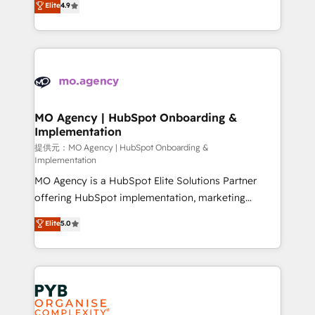
Elite
4.9
to your needs and sales objectives. With 125+
migrate, replatform, and scale smarter. We specialize
certifications, we are part of the most certified
in high-impact CRM and CMS migrations and
Canadian agencies, and we both hold Onboarding
onboarding from platforms like Salesforce, NetSuite,
Accreditations. Based in Canada (coast to coast), our
Zoho, Pardot, Marketo, Microsoft Dynamics, Wix,
services are offered in both English & French.
WordPress and legacy CRMs, turning fragmented
systems into unified, growth-ready HubSpot
architectures that accelerate revenue operations and
MO Agency | HubSpot Onboarding &
Implementation
performance. - Multi-object CRM migration, cleanup,
and implementation. - Pre-built and custom
提供元：MO Agency | HubSpot Onboarding &
Implementation
integrations across your full tech stack. - Custom
MO Agency is a HubSpot Elite Solutions Partner
object setup, CMS builds, and full-funnel automation.
offering HubSpot implementation, marketing
- Dashboards, lifecycle campaigns, and lead
automation, CRM and RevOps consulting, B2B SEO,
nurturing sequences. - Cross-hub setup across
Elite
5.0
paid media, content marketing, AEO and GEO (AI
Marketing, Sales, Operations, and Service Hubs. -
search optimisation), and HubSpot Content Hub and
Ongoing optimization, managed support, and
WordPress development. We work with enterprise
scalable retainers. Let’s make HubSpot your most
and growth-led companies across technology,
powerful growth engine. Built to convert, scale, and
professional services, financial services and
drive results.