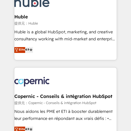
skills, processes, and internal team you need to
CRM Migrations using our in-house "HubScrub" Tool.
attract the right buyers, close deals faster, and grow
without outside dependencies. You’ll learn how to: •
Huble
Set up, audit, and organize your HubSpot portal •
提供元：Huble
Get your sales team fully using HubSpot • Track
Huble is a global HubSpot, marketing, and creative
pipeline and revenue across the entire buyer journey
consultancy working with mid-market and enterprise
• Build an in-house marketing team that drives
businesses. We go beyond implementation, shaping
Elite
4.9
growth • Create content and videos that attract
the strategy, processes, and teams that turn
buyers • Use AI to scale smarter Our coaching-led
HubSpot into a genuine growth engine. Named
approach works best for companies that are done
HubSpot's Global Partner of the Year in 2024,
with outsourcing and ready to build something that
consistently ranked among their top 5 partners
lasts. So if you're ready to become the most trusted
worldwide, and with over 15 years in the ecosystem,
voice in your market, let’s talk.
Huble has built a track record that speaks for itself.
One company, one operating model, delivering
Copernic - Conseils & intégration HubSpot
across offices and consulting teams in the UK, USA,
提供元：Copernic - Conseils & intégration HubSpot
Canada, Germany, France, Belgium, Singapore, and
Nous aidons les PME et ETI à booster durablement
South Africa. Certified compliant with ISO/IEC
leur performance en répondant aux vrais défis : •
27001:2022 and ISO 9001:2015 across all seven
Intégration de HubSpot avec d’autres outils (ERP,
Elite
4.9
international offices and 175+ employees.