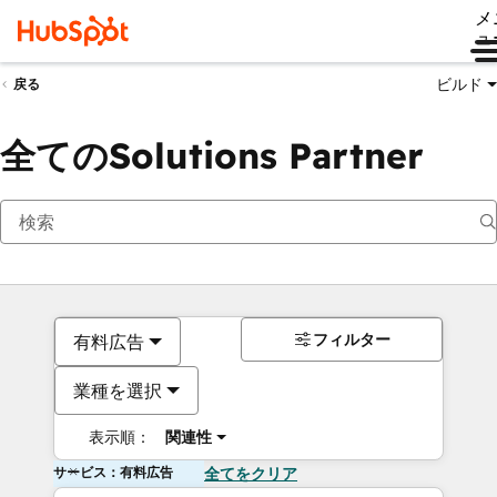
メ
ュ
ビルド
戻る
全てのSolutions Partner
フィルター
有料広告
業種を選択
表示順：
関連性
サービス：有料広告
全てをクリア