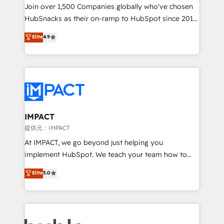
people, exciting ideas and can-do mentality, we
Join over 1,500 Companies globally who've chosen
ensure revenue growth on a daily basis. So tell us
HubSnacks as their on-ramp to HubSpot since 2014
your challenge; our passionate and growth driven
Simple pay-as-you-go plans that accelerate value...
Elite
4.9
team of 100+ experts is ready for you! Driving digital
1️⃣ Set Up | Onboarding New or Check-fixing existing
growth | www.brightdigital.com
HubSpot portals 2️⃣ Scale Up | 100% HubSpot Task
Execution... Global 24/7 ... All Experts 3️⃣ Integrate |
your entire Tech Stack with Custom Integrations
Slash months from your API Integration project... ⬅️
Click "Contact Business" ⬅️ to access 150+ Kickstart
Integration templates that put HubSpot in the center
IMPACT
of your tech stack, syncing... 🛍️ Shopify or
提供元：IMPACT
WooCommerce 💲 Stripe or Paypal 💰 Sage or
At IMPACT, we go beyond just helping you
Netsuite 🤖 Google or Microsoft ✍️ DocuSign or
implement HubSpot. We teach your team how to
PandaDoc 🌐 Avalara or Quaderno HubSnacks holds
master it. As the creators of the Endless Customers
Elite
5.0
the rare Advanced "Custom Integrations"
System™ (the next evolution of They Ask, You
Accreditation, securely sync data across... 🔄 any
Answer), we’re the only HubSpot partner built
apps, in any direction. Stuck on your old CRM..?
entirely around coaching and training. That means
Migrate | seamlessly off your old CRM onto a clean
we don’t do the work for you; we help you build the
new HubSpot portal with Advanced Website and