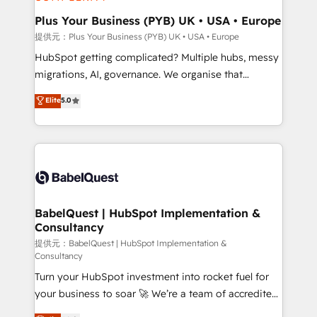
industrial sectors. Offices in Johannesburg, Cape
Town, Dubai & London. 500+ HubSpot CRM
Plus Your Business (PYB) UK • USA • Europe
implementations delivered. AI visibility coverage
提供元：Plus Your Business (PYB) UK • USA • Europe
across ChatGPT, Claude, Perplexity, Gemini and
HubSpot getting complicated? Multiple hubs, messy
Google AI Overviews. HubSpot Impact Award -
migrations, AI, governance. We organise that
Customer First HubSpot Impact Award - Integrations
complexity, so your team can put HubSpot to work...
Elite
5.0
Innovation HubSpot Impact Award - Platform
Welcome to our Profile! We help with: • CRM
Migration Excellence HubSpot Impact Award -
implementation, reports, workflows, and team
Platform Excellence 40+ full-time HubSpot
training • CRM migration from Salesforce, Pipedrive,
professionals. 100s of certifications and
Dynamics and others • Technical projects including
accreditations with HubSpot.
custom API integrations with ERP (and other
systems) • AI governance for HubSpot-centred
operations A little about us: • Boutique 'Elite' team of
BabelQuest | HubSpot Implementation &
Consultancy
12 • 150+ clients across Sales Hub, Marketing Hub,
Service Hub, Data Hub and CMS • ISO/IEC
提供元：BabelQuest | HubSpot Implementation &
Consultancy
27001:2022, ISO 9001:2015, and ISO 42001:2023
Turn your HubSpot investment into rocket fuel for
certified - the AI management standard • GuardHub:
your business to soar 🚀 We’re a team of accredited
our AI governance framework, built on ISO 42001
HubSpot experts ready to help you. We can
Ready for the next step? Click the 👈 '𝗖𝗼𝗻𝘁𝗮𝗰𝘁