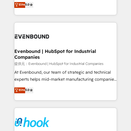
helps mid-market revenue teams transform how
Elite
5.0
The synergies generated by these integrations,
they sell, market, and serve. We don't just build your
together with the combination of talents, skills,
HubSpot—we teach your team to own it, then stay
solutions and services, have allowed the group to
to help you keep winning. What We Do ⚙️ CRM
build an unrivaled offering portfolio on the market
Implementations across Marketing, Sales, Service,
to accompany companies on their digital
Data & Content 📈 Sales & Marketing Alignment +
transformation journey.
Revenue Team Enablement 🤖 Breeze AI & Custom
Agent Creation 🔄 Custom Integrations & Data
Evenbound | HubSpot for Industrial
Companies
Migration Why 1406 We become part of your team.
Your team learns while we build. We fix what others
提供元：Evenbound | HubSpot for Industrial Companies
broke. Built for mid-market reality—practical
At Evenbound, our team of strategic and technical
solutions that work with your actual headcount and
experts helps mid-market manufacturing companies
constraints. By the Numbers 🏆 Top 1% of all
achieve real growth. We specialize in delivering
Elite
5.0
HubSpot partners 🔄 Top 5% globally in client
tailored solutions that drive results by leveraging
retention 📅 8+ years of consistent results since 2017
HubSpot’s platform and data to fuel success.
Who We Serve Revenue teams, marketing leaders,
Technical Solutions: - HubSpot Technical Consulting -
and sales ops at mid-market companies ready to
HubSpot CRM Implementation - HubSpot
move beyond spreadsheets into unified systems
Onboarding - Data Migration & Integrations -
that drive real business results.
Technical Audit & Optimization Strategic Solutions: -