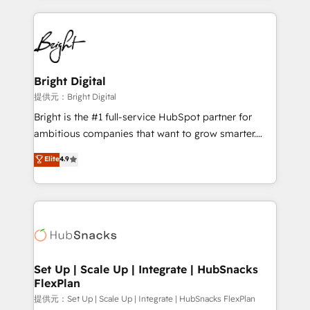
Growth-Driven Design Agency of the Year 🏆2015
automation, integration, and AI innovation to deliver
Became the 5th Agency to reach Diamond 🏆2014
lasting impact. We specialize in: • Turnkey and end-
HubSpot COS Performance Award 🏆2014 HubSpot
to-end HubSpot implementations • Onboarding for
COS Design Award 🏆2013 HubSpot Marketplace
Sales, Service, Marketing & Content Hubs • AI voice
Provider of the Year 🏆2011 Became a HubSpot
and chat agents, predictive automation, and smart
Bright Digital
Partner 📆Founded in 1997
workflows • Salesforce + HubSpot integration •
提供元：Bright Digital
RevOps and AI-driven sales enablement • Website
Bright is the #1 full-service HubSpot partner for
design and CMS development • ERP integration: SAP,
ambitious companies that want to grow smarter.
NetSuite, Microsoft Dynamics, … • Data cleansing
From HubSpot onboarding, to training, from
Elite
4.9
and CRM migration from any platform •
developing a new website to lead generation and
Client/member portals built on HubSpot • Custom
digital marketing; we do it all (and with great
and complex integrations: SAM.gov, GovWin,
results)! In short, our services include: - HubSpot
QuickBooks, PandaDoc, ClickUp, Shopify, Mapsly,
consultancy: onboarding, training, data migration -
WooCommerce, BuilderTrend, and more Experience
HubSpot development: websites, custom modules,
the difference — reach out to see how AI + HubSpot
integrations - Marketing & sales solutions: digital
can transform your business.
marketing, advertising, campaigns, content and
Set Up | Scale Up | Integrate | HubSnacks
FlexPlan
design We connect people, data and technology to
improve customer experiences. With our bright
提供元：Set Up | Scale Up | Integrate | HubSnacks FlexPlan