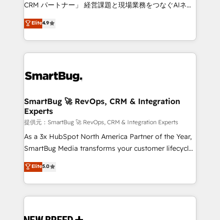
Move from any legacy CRM. Zero downtime, full data
CRM パートナー」 経営課題と現場業務をつなぐAIネイ
integrity. ➤ Implementation: Configure HubSpot to
ティブ・エージェンシーとして、HubSpot Eliteの実装
Elite
4.9
run your revenue process. Sales, marketing, and
力で顧客フロント業務を再設計します。 💡 100inc は何
service wired together. ➤ AI and Integrations: Layer
をする会社か？ HubSpotを共通基盤に、AIエージェン
Breeze AI, custom agents, and APIs to remove
トを組み込んだ顧客フロント業務（マーケティング・営
manual work. ➤ Ongoing Management: Monthly
業・CS）を組織全体で設計・実装する日本のAIネイテ
tune-ups, feature rollouts, adoption coaching. Buying
ィブ・エージェンシーです。事業部・グループ会社・部
HubSpot, switching to it, or reviving a stale portal?
門が分立する組織で、データと業務プロセスのサイロ化
We are built for the work.
を、CRMを軸とした全社共通基盤に再構築します。意
SmartBug 🚀 RevOps, CRM & Integration
Experts
思決定者・PMO・現場担当者に並走します。 1️⃣
HubSpot導入・活用支援 顧客データの一元化から、
提供元：SmartBug 🚀 RevOps, CRM & Integration Experts
GTMの見える化・自動化まで。全Hub統合運用、デー
As a 3x HubSpot North America Partner of the Year,
タ品質設計、グループ横断のCRM統合に対応します。
SmartBug Media transforms your customer lifecycle
2️⃣ AIエージェント組織構築 営業・マーケティング業務
into a revenue engine. Our unified ecosystem
Elite
5.0
の一部をAIが自律実行する組織への移行を設計・実装。
includes specialized divisions Globalia (AI &
Breeze・Claude等をHubSpotと連携させ、役割定義・
Software) and Point Success Media (Paid Media),
運用ルール・成果指標まで含めて設計します。 3️⃣ 全社
making this the official home for all three brands. 🔄
DX × AI推進のPMO伴走支援 複数部門をまたぐDX×AI変
Implementation & Integration - Seamless migrations
革を、構想から実装・定着までPMOとして主導。「設
and system integrations powered by Globalia’s