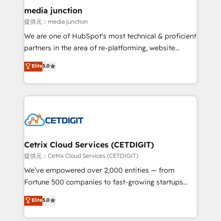
Mexico, USA, and Portugal—we've executed over a
media junction
hundred successful operations. Our approach,
提供元：media junction
rooted in RevOps principles, integrates analysis,
We are one of HubSpot's most technical & proficient
training, planning, and qualification. Leveraging
partners in the area of re-platforming, website
technology, data analytics, CRM optimization, and
design & development. We specialize in multi-hub
Elite
5.0
inbound marketing tactics, we focus on
implementations for mid-market & enterprise
understanding, nurturing, and converting leads.
companies. We are woman-owned, powered by
Partner with us to unlock your business's full
coffee, and we ❤️ dogs. We produce award-winning
potential and achieve sustained growth in today's
work for our clients. 🏆2023 Technical Expertise
competitive market.
Impact Award 🏆2022 Technical Expertise Impact
Award 🏆2022 Platform Migration Excellence Impact
Award 🏆2020 Elite Solutions Partner 🏆2019
Cetrix Cloud Services (CETDIGIT)
Integrations HubSpot Impact Award 🏆2019
提供元：Cetrix Cloud Services (CETDIGIT)
Marketing Enablement HubSpot Impact Award 🏆
We’ve empowered over 2,000 entities — from
2018 Website Design HubSpot Impact Award 🏆2017
Fortune 500 companies to fast-growing startups
Website Design HubSpot Impact Award 🏆2016
and nonprofits — to streamline operations, scale
Elite
5.0
Growth-Driven Design Agency of the Year 🏆2016
revenue, and unlock the full potential of HubSpot.
Sales Enablement HubSpot Impact Award 🏆2015
With deep technical and industry expertise, we fuse