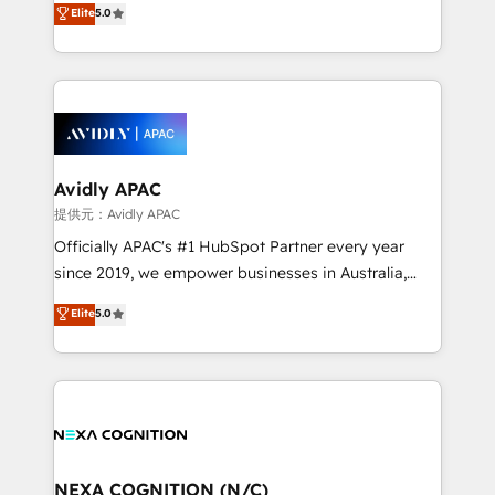
Elite
5.0
integrate HubSpot with complex solutions like SAP,
generating aspect of your business. We’re proud
MicroSoft, custom solutions,... Our company also has
HubSpot Elite Solutions Partners and devout CRM
strong experience with HubSpot CRM extension,
nerds who can harness HubSpot’s custom digital
mobile apps for Field Service Management and
tools to improve each touchpoint of your customer
Retail execution, CPQ, customer portals and
experience. Working hand-in-hand with your team,
HubSpot CMS developments. And we're champions
we’ll assemble a RevOps machine that drives more
when it comes to complex data migrations.
traffic, generates better leads and crushes your
Avidly APAC
revenue goals. We've worked with thousands of
提供元：Avidly APAC
HubSpot customers and we'd love to work with you
Officially APAC's #1 HubSpot Partner every year
too! Clients come to us for: Advanced CRM solutions
since 2019, we empower businesses in Australia,
System Integrations both Custom and Native to
New Zealand, and globally to realise their full
Elite
5.0
HubSpot Data System Migrations between systems
potential through enterprise HubSpot CRM
to HubSpot New lead generation strategies Time-
implementation. And we deliver best practice across
saving automations Fresh growth campaigns Robust
the whole HubSpot platform, covering marketing,
help desk Unified revenue operations Dynamic
sales, service, CMS and integrations. We work with
website development Award-winning creative
all businesses, from start-up to Enterprise, and have
design We live and breathe HubSpot and are ready
delivered the largest HubSpot implementations in
to take on real challenges!
the world. Our human approach to digital
NEXA COGNITION (N/C)