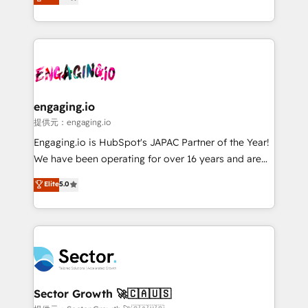
prospecting, follow-ups, service triage, and
Operations (RevOps) e Inteligência Artificial para
knowledge retrieval—built in HubSpot. ⚡ Fast-Track
estruturar processos integrar sistemas organizar
& Growth-Track Services Fast-Track: Rapid HubSpot
dados e automatizar operações. O objetivo é
onboarding in weeks Growth-Track: Unlock
transformar a HubSpot em um verdadeiro sistema
advanced optimization & adoption 📍 São Paulo, BR
operacional de receita conectando equipes
• Des Moines, IA • New York, NY
tecnologia e dados em uma operação integrada.
Também somos distribuidores oficiais da HubSpot
engaging.io
e de mais de 150 softwares globais permitindo
提供元：engaging.io
contratar e pagar a HubSpot em reais com nota
Engaging.io is HubSpot's JAPAC Partner of the Year!
fiscal no Brasil e gerar economia de até 50% na
We have been operating for over 16 years and are
contratação de softwares internacionais.
one of HubSpot's most experienced and technically
Elite
5.0
Oferecemos ainda agentes de IA especializados em
capable Agency Partners globally. We specialise in
HubSpot que automatizam tarefas executam rotinas
complex CRM migrations, implementations,
no CRM e mantêm os dados organizados, como um
integrations, custom CMS portal development,
especialista operando a plataforma 24/7. Hoje 300+
design & UX for mid to large to multi national
empresas em 13 países utilizam a Nexforce. Somos
businesses. Our teams are based in North America
a maior parceira da HubSpot na América Latina e
and APAC. We are HubSpot's top-ranked Advanced
líder no ranking global de sucesso do cliente da
Implementation Certified Partner and we contribute
Sector Growth 🚀🇨🇦🇺🇸
HubSpot.
to their advisory council. We strive to do 'good work