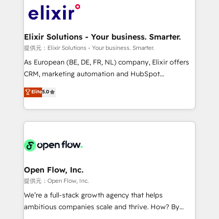
HIPAA-aware; CASL-compliant; GDPR-ready
Design, Migrations + Integrations. Mole Street’s
implementations where required 💡 Why 500+
mission is empowering others to realize their
Clients Choose Us: Elite Partner; technical, fast, and
greatness, which is achieved through creating
Elixir Solutions - Your business. Smarter.
built to scale.
absolute clarity, derived from a well-defined
提供元：Elixir Solutions - Your business. Smarter.
strategy, executed well, and reported on with clear
As European (BE, DE, FR, NL) company, Elixir offers
results. The culture is driven by core values; Joy, Grit,
CRM, marketing automation and HubSpot
Accountability, Curiosity, Authenticity, Growth
integration products and services to mid-market
Elite
5.0
Mindedness, and Clarity. We are driven to win for the
and enterprise customers. We ensure that your sales,
collective good of the company and its clientele, and
service and marketing department operates in the
dedicated to breaking the mold from the agency of
most effective way, while at the same time
the past into the consultancy of the future. Great
leveraging your commercial data for a fully
things are happening.
integrated buyers journey. Elixir is located in
Brussels, Munich "München", Cologne "Köln", Paris
and Amsterdam. Elixir is a first mover and leader
Open Flow, Inc.
when it comes to HubSpot sales and service
提供元：Open Flow, Inc.
implementations, highly renowned for our business
We’re a full-stack growth agency that helps
acumen, process (re-)design experience and a
ambitious companies scale and thrive. How? By
massive amount of success stories in this area. We
upgrading and streamlining every single revenue-