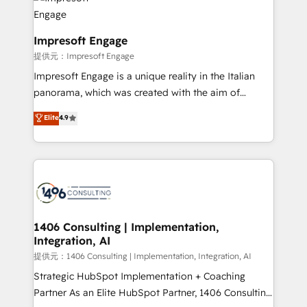
and—most importantly—simple. That’s why we lean
you grow faster, smarter, and with impact.
into bold ideas and shape them into thoughtful
products and strategies that actually make a
Impresoft Engage
difference.
提供元：Impresoft Engage
Impresoft Engage is a unique reality in the Italian
panorama, which was created with the aim of
putting Customer Experience at the center by
Elite
4.9
creating digital environments capable of integrating
people, processes and data. We offer the best
digital solutions on the market, ranging from CRM
processes and technologies to digital strategy, from
marketing automation to online and offline sales
processes through Customer Service Management,
allowing companies to optimize processes and meet
1406 Consulting | Implementation,
Integration, AI
the needs of the customer. We are part of Impresoft
Group, a group of specialized and complementary
提供元：1406 Consulting | Implementation, Integration, AI
companies that divide their offer into 4
Strategic HubSpot Implementation + Coaching
Competence Centers: Smart Manufacturing,
Partner As an Elite HubSpot Partner, 1406 Consulting
Customer First, Enabling Technologies & Security.