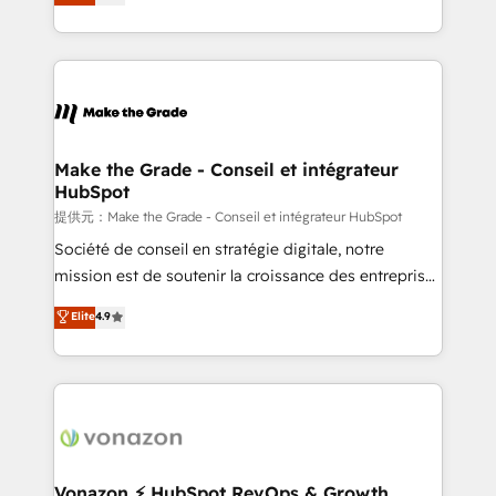
téléphonie, etc.) • Alignement des équipes grâce à un
outil et des données partagées • Amélioration de la
collecte et de l’analyse des données pour des
décisions éclairées • Optimisation de l’efficacité et
de la productivité des équipes Notre équipe de 30
consultants certifiés HubSpot aborde chaque projet
avec un engagement total, alignant processus
Make the Grade - Conseil et intégrateur
HubSpot
métiers et technologie, et guidant vos équipes à
travers le changement, tout en centrant vos objectifs
提供元：Make the Grade - Conseil et intégrateur HubSpot
d’entreprise. Grâce à une méthodologie éprouvée
Société de conseil en stratégie digitale, notre
auprès de plus de 400 clients, nous comprenons
mission est de soutenir la croissance des entreprises
rapidement vos enjeux et intégrons parfaitement
B2B à travers l’acquisition de nouveaux clients,
Elite
4.9
HubSpot dans votre organisation. Pour toute
l'intégration CRM et le développement des revenus
question technique ou besoin de structuration de
auprès de vos comptes existants. En France et à
votre projet HubSpot, contactez notre équipe pour
l'international, nous travaillons avec des ETI
un échange dédié.
ambitieuses, des grands groupes voulant aller au-
delà d’une simple transformation digitale et des
startups florissantes. Nos 3 grandes expertises sont :
➤ L’intégration de CRM et de méthodologie RevOps
Vonazon ⚡ HubSpot RevOps & Growth