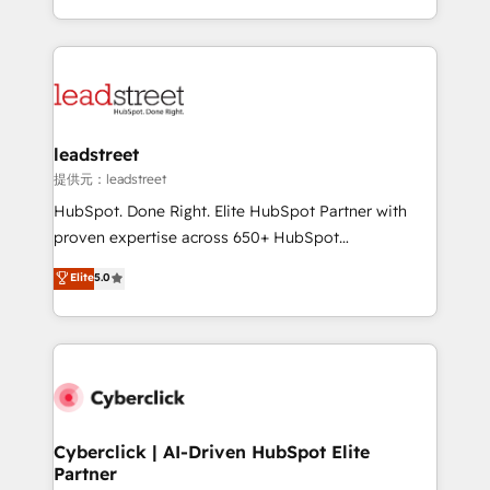
America. From casual user to super fan: make
Canada, we’ve delivered thousands of successful
HubSpot an experience you LOVE!
HubSpot projects for mid-market and enterprise
clients worldwide, with over 10 years experience. We
combine HubSpot, data, and AI to design connected
go-to-market systems that align people, process,
and technology for predictable, scalable revenue
leadstreet
growth. Our expertise spans RevOps, CRM and data
提供元：leadstreet
architecture, AI enablement, and strategic marketing,
HubSpot. Done Right. Elite HubSpot Partner with
delivered through our proprietary FLAIR framework
proven expertise across 650+ HubSpot
for responsible AI adoption. As a HubSpot Elite
implementations. With 12+ years of HubSpot
Elite
5.0
Partner and ISO 27001:2022 certified consultancy,
experience, we help you use the HubSpot platform
we blend strategy, creativity, and technology to help
to its fullest capacity, improve your current HubSpot
organisations scale smarter and grow stronger.
website, or build your new one.
Cyberclick | AI-Driven HubSpot Elite
Partner