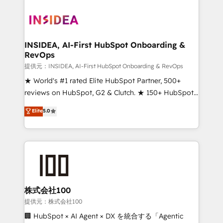
INSIDEA, AI-First HubSpot Onboarding &
RevOps
提供元：INSIDEA, AI-First HubSpot Onboarding & RevOps
★ World's #1 rated Elite HubSpot Partner, 500+
reviews on HubSpot, G2 & Clutch. ★ 150+ HubSpot
Certified Experts & Trainers across the team ★
Elite
5.0
1,500+ implementations across five continents ★ AI-
First, RevOps-led, Onboarding obsessed ★
Company of the Year 2024/25 INSIDEA helps
growing companies turn HubSpot into a revenue
engine. We onboard your team, migrate your data,
and build AI-powered workflows that drive adoption
from week one, in your time zone. What we do ➤
株式会社100
Onboarding: Live in weeks, with workflows built
提供元：株式会社100
around your business, not a template. ➤ Migration:
🏢 HubSpot × AI Agent × DX を統合する「Agentic