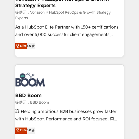
Strategy Experts
pour aligner les équipes marketing, commerciales et
support client (data migration, synchronisation API,
提供元：Vonazon ⚡ HubSpot RevOps & Growth Strategy
Experts
audit et maintenance) ➤ La création de sites internet
As a HubSpot Elite Partner with 150+ certifications
de conversion qui transforment les visiteurs en
and over 5,000 successful client engagements,
opportunités d'affaires ➤ La mise en place de
Vonazon turns marketing complexity into
stratégies d'acquisition marketing (SEO, SEA,
Elite
5.0
measurable, scalable growth. From onboarding to
inbound, automatisation marketing, ABM, IA,
enterprise-grade campaigns, our in-house team
emailing) Informations clés : - 10 ans d'expérience -
builds scalable strategies that drive long-term
100+ intégrations CRM HubSpot réussies - 40
revenue. ⚙️ HubSpot Integration & Optimization •
experts conseil - 150 certifications HubSpot
Seamless CRM, CMS, and automation setup •
cumulées
Complex platform migrations and data cleanups •
Custom APIs and third-party integrations 📈 End-to-
BBD Boom
End Revenue Acceleration • Lifecycle marketing and
提供元：BBD Boom
pipeline growth programs • Sales enablement tools
💥 Helping ambitious B2B businesses grow faster
and CRM optimization • Retention strategies with
with HubSpot. Performance and ROI focused. 💥
customer journey mapping 🏅 Elite-Level HubSpot
BBD Boom is the HubSpot partner that can help you
Elite
5.0
Execution • 750+ onboardings and 2,000+
to HubSpot Better. We work with your teams to
implementations • Deep expertise across marketing,