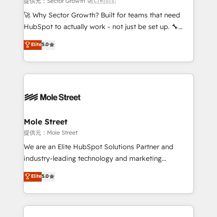
提供元：Sector Growth 🚀🇨🇦🇺🇸
with good people' and have worked with incredible
🚀 Why Sector Growth? Built for teams that need
brands. You can see some of them on our website,
HubSpot to actually work - not just be set up. 🔧
along with plenty of case studies.
HubSpot Experts: Onboarding, migrations,
Elite
5.0
automation, and training built for adoption. ⚡ Highly
Technical Execution: ERP, EMR and Custom
Integrations; complex builds delivered in weeks, not
months. 🤖 AI Consulting & Agents: AI-powered
workflows; automation agents; process optimization
inside HubSpot. 🏆 Industry Experience: 🏥
Healthcare: HIPAA implementations; secure data
Mole Street
workflows 💼 Financial Services: compliant
提供元：Mole Street
workflows; audit-ready reporting ⚖️ Legal: client
We are an Elite HubSpot Solutions Partner and
intake; pipeline and document workflows 🛒 E-
industry-leading technology and marketing
Commerce: Shopify, WooCommerce; lifecycle and
consultancy. Our focus is on enterprise and mid-
Elite
5.0
revenue automation 🏢 Real Estate: deal pipelines;
market B2B companies globally that want a strategic
portfolio and lifecycle management 🏭
approach to execute their goals through creative
Manufacturing: ERP integrations; operational
applications of our solutions; Technical HubSpot
alignment 🛡️ Compliance & Data Considerations:
Consulting, Content Marketing, Growth-Driven