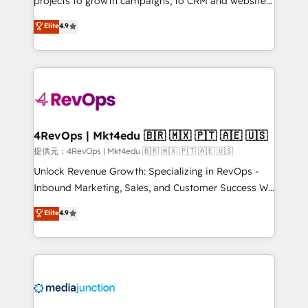
projects to growth campaigns, to CRM and websites.
HubSpot experts backed by over 10+ years of
Hire an agency that's experienced in every inch of
Elite
4.9
HubSpot experience ✔️Flexible pricing models —
HubSpot and willing to work hand-in-hand with your
Hourly-fee (assigned one Dedicated HubSpot
team to simplify the complex and build a better
Admin); Monthly-fee (HubSpot Admin + Project
experience for your team and customers.
Manager); and Fixed Project Cost (as per
requirement). ✔️Helped over 25,000+ customers so
far with our HubSpot solutions. ✔️Bespoke apps &
on-demand bundle services. Connect with us today!
4RevOps | Mkt4edu 🇧🇷 🇲🇽 🇵🇹 🇦🇪 🇺🇸
提供元：4RevOps | Mkt4edu 🇧🇷 🇲🇽 🇵🇹 🇦🇪 🇺🇸
Unlock Revenue Growth: Specializing in RevOps -
Inbound Marketing, Sales, and Customer Success We
specialize in driving revenue growth for companies
Elite
4.9
across industries through tailored marketing, sales,
and customer success strategies, utilizing RevOps
methodologies. As Latin America's largest HubSpot
partner and a global leader in education market, we
offer unparalleled insights. Operating in five
countries—Brazil, UAE (Abu Dhabi/Dubai/Sharjah),