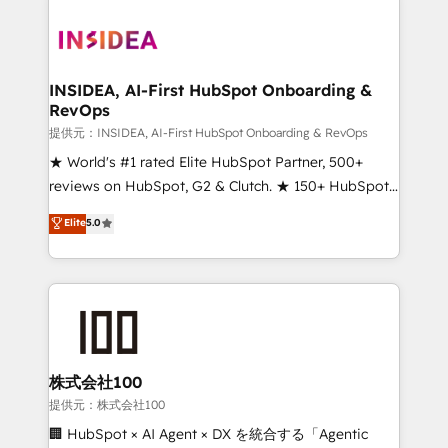
INSIDEA, AI-First HubSpot Onboarding &
RevOps
提供元：INSIDEA, AI-First HubSpot Onboarding & RevOps
★ World's #1 rated Elite HubSpot Partner, 500+
reviews on HubSpot, G2 & Clutch. ★ 150+ HubSpot
Certified Experts & Trainers across the team ★
Elite
5.0
1,500+ implementations across five continents ★ AI-
First, RevOps-led, Onboarding obsessed ★
Company of the Year 2024/25 INSIDEA helps
growing companies turn HubSpot into a revenue
engine. We onboard your team, migrate your data,
and build AI-powered workflows that drive adoption
from week one, in your time zone. What we do ➤
株式会社100
Onboarding: Live in weeks, with workflows built
提供元：株式会社100
around your business, not a template. ➤ Migration:
🏢 HubSpot × AI Agent × DX を統合する「Agentic