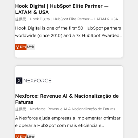
Revenue Operations - Inbound Marketing -
Hook Digital | HubSpot Elite Partner —
LATAM & USA
Outbound Marketing - HubSpot CMS Website
Design & Development We empower our clients to
提供元：Hook Digital | HubSpot Elite Partner — LATAM & USA
reach their full potential by providing transparent,
Hook Digital is one of the first 50 HubSpot partners
relationship-driven support. With over 300 HubSpot
worldwide (since 2010) and a 7x HubSpot Awarded
certifications and accreditations, we deliver both the
Elite Partner. With 500+ projects across the U.S.,
Elite
4.9
technical know-how and strategic guidance you
Brazil, and LATAM, we combine global expertise with
need to succeed.
regional experience. Today, we are Brazil’s largest
HubSpot Elite Partner—trusted by companies across
the Americas to scale smarter. ⚙️ CRM
Implementation & Migration Onboarding across all
Hubs, plus migrations from Salesforce, Pipedrive, RD
Station, Freshdesk, Intercom, and more. Custom
Nexforce: Revenue AI & Nacionalização de
Faturas
objects, automations, and integrations built for
growth. 🚀 AI-Driven GTM Orchestration Unify
提供元：Nexforce: Revenue AI & Nacionalização de Faturas
HubSpot with LinkedIn, WhatsApp, email, paid
A Nexforce ajuda empresas a implementar otimizar
media, and AI voice to drive pipeline. 🤖 AI Custom
e operar a HubSpot com mais eficiência e
Agent Development Deploy AI agents for
previsibilidade de receita. Combinamos Revenue
Elite
5.0