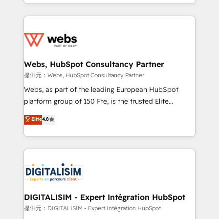
solve all your HubSpot challenges and improve user
sales, and service hubs • Built-in flexibility for
adoption, sales process and marketing results.
startups to global brands
Services 📚 Onboarding your team to HubSpot for
the first time 🔧 Designing and optimising your
HubSpot set-up for better results 🌐 Website design
and build using HubSpot 🔌 Integrating HubSpot
Webs, HubSpot Consultancy Partner
with other systems 🎓 Training your teams to be
提供元：Webs, HubSpot Consultancy Partner
HubSpot pros 📊 Lead generation services using
Webs, as part of the leading European HubSpot
HubSpot Why us? - SIX HubSpot Accreditations -
platform group of 150 Fte, is the trusted Elite
awarded by HubSpot after a rigorous process for
HubSpot CRM Partner offering you a roadmap on
Elite
4.8
CRM, Solutions Architecture, Onboarding , Data
maximizing EBITDA and achieving Commercial
Migration, Custom Integration & Platform
Excellence. With our targeted processes, we
Enablement -Onboarded over 500 businesses to
strengthen your digital transformation and minimize
HubSpot -Top 1% of partners worldwide -In-house
costs. As HubSpot's Advanced Accredited CRM
team of 25+ experts Contact us today to help you
Implementation partner, we provide expertise to
get more from your investment in HubSpot.
drive your business forward. Since 2015 we are fully
www.bbdboom.com
dedicated to HubSpot and with an experienced
DIGITALISIM - Expert Intégration HubSpot
team (50+), we work with reputable companies in
提供元：DIGITALISIM - Expert Intégration HubSpot
B2B sectors such as manufacturing, SaaS and