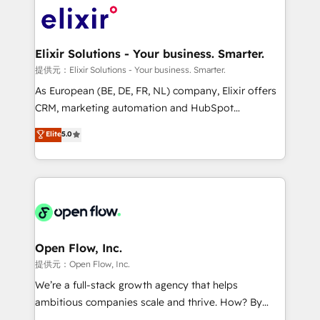
HIPAA-aware; CASL-compliant; GDPR-ready
Design, Migrations + Integrations. Mole Street’s
implementations where required 💡 Why 500+
mission is empowering others to realize their
Clients Choose Us: Elite Partner; technical, fast, and
greatness, which is achieved through creating
Elixir Solutions - Your business. Smarter.
built to scale.
absolute clarity, derived from a well-defined
提供元：Elixir Solutions - Your business. Smarter.
strategy, executed well, and reported on with clear
As European (BE, DE, FR, NL) company, Elixir offers
results. The culture is driven by core values; Joy, Grit,
CRM, marketing automation and HubSpot
Accountability, Curiosity, Authenticity, Growth
integration products and services to mid-market
Elite
5.0
Mindedness, and Clarity. We are driven to win for the
and enterprise customers. We ensure that your sales,
collective good of the company and its clientele, and
service and marketing department operates in the
dedicated to breaking the mold from the agency of
most effective way, while at the same time
the past into the consultancy of the future. Great
leveraging your commercial data for a fully
things are happening.
integrated buyers journey. Elixir is located in
Brussels, Munich "München", Cologne "Köln", Paris
and Amsterdam. Elixir is a first mover and leader
Open Flow, Inc.
when it comes to HubSpot sales and service
提供元：Open Flow, Inc.
implementations, highly renowned for our business
We’re a full-stack growth agency that helps
acumen, process (re-)design experience and a
ambitious companies scale and thrive. How? By
massive amount of success stories in this area. We
upgrading and streamlining every single revenue-