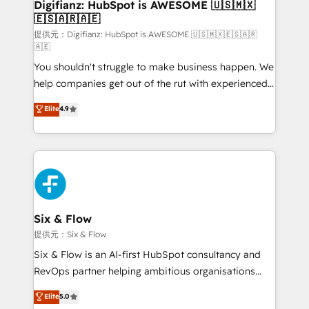
Transformation / Web Development • RevOps &
Digifianz: HubSpot is AWESOME 🇺🇸🇲🇽
🇪🇸🇦🇷🇦🇪
Sales Consulting • Marketing Automation What
makes us different? 🚀 Top 0.5% of global HubSpot
提供元：Digifianz: HubSpot is AWESOME 🇺🇸🇲🇽🇪🇸🇦🇷
🇦🇪
agencies ⚙️ The strongest technical ability and
You shouldn't struggle to make business happen. We
integration capabilities 💼 Consultative, long-term
help companies get out of the rut with experienced,
partners who will embed ourselves into your
process-oriented teams implementing HubSpot
business, processes and systems 🏢 We specialise in
Elite
4.9
Marketing, Sales, Service, CMS and Operations Hub,
working with mid-market and enterprise
so selling and actually engaging with your customers
organisations, global organisations and those with
feels easy and pain-free. We are a top ranked
complex use cases 🏆 CRM Implementation,
HubSpot Elite Partner, winner of Rookie of the Year
Platform Enablement, Custom Integration and
and Customer First Awards, 4.9/5 rating in HubSpot
Onboarding Accredited 🔐 ISO27001 & ISO9001
Reviews and 4.9/5 rating in Clutch Reviews. Digifianz
Certified
helps the following industries: logistics & 3PL, home
Six & Flow
improvement & construction, branding and
提供元：Six & Flow
commercialization, real estate, health, education,
Six & Flow is an AI-first HubSpot consultancy and
SaaS, Software Dev & IT and consulting, make the
RevOps partner helping ambitious organisations
most out of their HubSpot experience operating in
grow with clarity, confidence, and intelligence.
Elite
5.0
the United States, EU, UAE, Mexico and Latin
Operating across the UK, Netherlands, Ireland, and