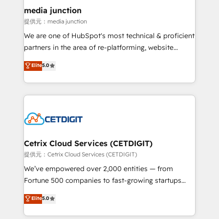
Mexico, USA, and Portugal—we've executed over a
media junction
hundred successful operations. Our approach,
提供元：media junction
rooted in RevOps principles, integrates analysis,
We are one of HubSpot's most technical & proficient
training, planning, and qualification. Leveraging
partners in the area of re-platforming, website
technology, data analytics, CRM optimization, and
design & development. We specialize in multi-hub
Elite
5.0
inbound marketing tactics, we focus on
implementations for mid-market & enterprise
understanding, nurturing, and converting leads.
companies. We are woman-owned, powered by
Partner with us to unlock your business's full
coffee, and we ❤️ dogs. We produce award-winning
potential and achieve sustained growth in today's
work for our clients. 🏆2023 Technical Expertise
competitive market.
Impact Award 🏆2022 Technical Expertise Impact
Award 🏆2022 Platform Migration Excellence Impact
Award 🏆2020 Elite Solutions Partner 🏆2019
Cetrix Cloud Services (CETDIGIT)
Integrations HubSpot Impact Award 🏆2019
提供元：Cetrix Cloud Services (CETDIGIT)
Marketing Enablement HubSpot Impact Award 🏆
We’ve empowered over 2,000 entities — from
2018 Website Design HubSpot Impact Award 🏆2017
Fortune 500 companies to fast-growing startups
Website Design HubSpot Impact Award 🏆2016
and nonprofits — to streamline operations, scale
Elite
5.0
Growth-Driven Design Agency of the Year 🏆2016
revenue, and unlock the full potential of HubSpot.
Sales Enablement HubSpot Impact Award 🏆2015
With deep technical and industry expertise, we fuse