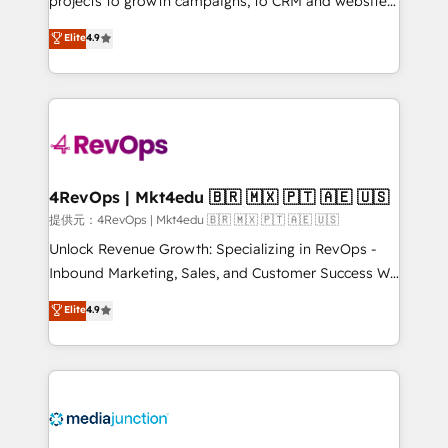
projects to growth campaigns, to CRM and websites.
HubSpot experts backed by over 10+ years of
Hire an agency that's experienced in every inch of
Elite
4.9
HubSpot experience ✔️Flexible pricing models —
HubSpot and willing to work hand-in-hand with your
Hourly-fee (assigned one Dedicated HubSpot
team to simplify the complex and build a better
Admin); Monthly-fee (HubSpot Admin + Project
experience for your team and customers.
Manager); and Fixed Project Cost (as per
requirement). ✔️Helped over 25,000+ customers so
far with our HubSpot solutions. ✔️Bespoke apps &
on-demand bundle services. Connect with us today!
4RevOps | Mkt4edu 🇧🇷 🇲🇽 🇵🇹 🇦🇪 🇺🇸
提供元：4RevOps | Mkt4edu 🇧🇷 🇲🇽 🇵🇹 🇦🇪 🇺🇸
Unlock Revenue Growth: Specializing in RevOps -
Inbound Marketing, Sales, and Customer Success We
specialize in driving revenue growth for companies
Elite
4.9
across industries through tailored marketing, sales,
and customer success strategies, utilizing RevOps
methodologies. As Latin America's largest HubSpot
partner and a global leader in education market, we
offer unparalleled insights. Operating in five
countries—Brazil, UAE (Abu Dhabi/Dubai/Sharjah),