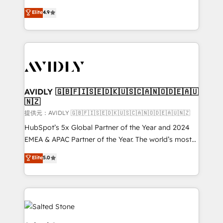
Strategy: Activate Breeze Agents, configure HubSpot
North America. Avec plus de 115 experts en
Elite
4.9
AI, & maximize AEO with tailored AI services. 🧩
marketing automation, Growth, Revops, CRM et
Integrations: Extend HubSpot with custom
webdesign. Markentive is both a consulting firm, a
integrations, hosting, & maintenance.
digital agency and an integrator. With over 115
experts in marketing automation, growth, revops,
CRM and webdesign (We focus on EMEA - USA
customers).
AVIDLY 🇬🇧🇫🇮🇸🇪🇩🇰🇺🇸🇨🇦🇳🇴🇩🇪🇦🇺
🇳🇿
提供元：AVIDLY 🇬🇧🇫🇮🇸🇪🇩🇰🇺🇸🇨🇦🇳🇴🇩🇪🇦🇺🇳🇿
HubSpot’s 5x Global Partner of the Year and 2024
EMEA & APAC Partner of the Year. The world’s most
experienced and fully accredited HubSpot Solutions
Elite
5.0
Partner. 🚀 With 2,750+ HubSpot projects delivered
and 370+ specialists across EMEA, APAC and NAM,
we de-risk complex CRM programmes and
accelerate ROI across every HubSpot Hub. 🧭 From
multi-region migrations to AI-powered automation,