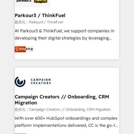
automation, and revenue intelligence to help
companies scale faster and smarter. 🔹 BOOMS:
Parkour3 / ThinkFuel
Demand generation for all your buyers With BOOMS,
提供元：Parkour3 / ThinkFuel
you invest in 100% of your buyers, accelerating your
At Parkour3 & ThinkFuel, we support companies in
growth and positioning yourself as an undisputed
developing their digital strategies by leveraging
leader. 🔹 BOOST: Optimize your digital
technologies and automating their marketing and
Elite
4.9
transformation process A methodology designed to
sales processes to generate growth. Our offer spans
implement HubSpot effectively and optimize your
from Strategy to Operations. We specialize in CRM
digital processes. 🔹 Trusted by Industry Leaders
onboarding and implementation, web design, sales
With an average rating of 4.9/5 and a proven track
& marketing automation, and digital marketing. With
record of business transformation, our growth-first
extensive experience working with tech companies
approach has helped brands dominate their
and manufacturers since 2002, we are committed to
markets.
empowering our clients and developing their
Campaign Creators // Onboarding, CRM
Migration
autonomy. Get to grips with HubSpot through
guided implementation and seamless integration of
提供元：Campaign Creators // Onboarding, CRM Migration
the CRM platform into your digital ecosystem. Would
With over 600+ HubSpot onboardings and complex
you like support in deploying your inbound
platform implementations delivered, CC is the go-to
marketing strategy? We'll provide support tailored
Elite Solutions Partner for businesses ready to