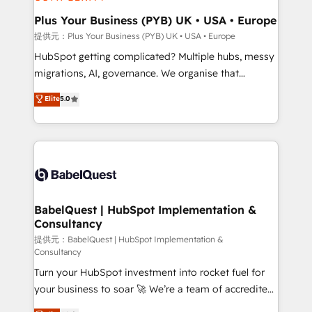
industrial sectors. Offices in Johannesburg, Cape
Town, Dubai & London. 500+ HubSpot CRM
Plus Your Business (PYB) UK • USA • Europe
implementations delivered. AI visibility coverage
提供元：Plus Your Business (PYB) UK • USA • Europe
across ChatGPT, Claude, Perplexity, Gemini and
HubSpot getting complicated? Multiple hubs, messy
Google AI Overviews. HubSpot Impact Award -
migrations, AI, governance. We organise that
Customer First HubSpot Impact Award - Integrations
complexity, so your team can put HubSpot to work...
Elite
5.0
Innovation HubSpot Impact Award - Platform
Welcome to our Profile! We help with: • CRM
Migration Excellence HubSpot Impact Award -
implementation, reports, workflows, and team
Platform Excellence 40+ full-time HubSpot
training • CRM migration from Salesforce, Pipedrive,
professionals. 100s of certifications and
Dynamics and others • Technical projects including
accreditations with HubSpot.
custom API integrations with ERP (and other
systems) • AI governance for HubSpot-centred
operations A little about us: • Boutique 'Elite' team of
BabelQuest | HubSpot Implementation &
Consultancy
12 • 150+ clients across Sales Hub, Marketing Hub,
Service Hub, Data Hub and CMS • ISO/IEC
提供元：BabelQuest | HubSpot Implementation &
Consultancy
27001:2022, ISO 9001:2015, and ISO 42001:2023
Turn your HubSpot investment into rocket fuel for
certified - the AI management standard • GuardHub:
your business to soar 🚀 We’re a team of accredited
our AI governance framework, built on ISO 42001
HubSpot experts ready to help you. We can
Ready for the next step? Click the 👈 '𝗖𝗼𝗻𝘁𝗮𝗰𝘁