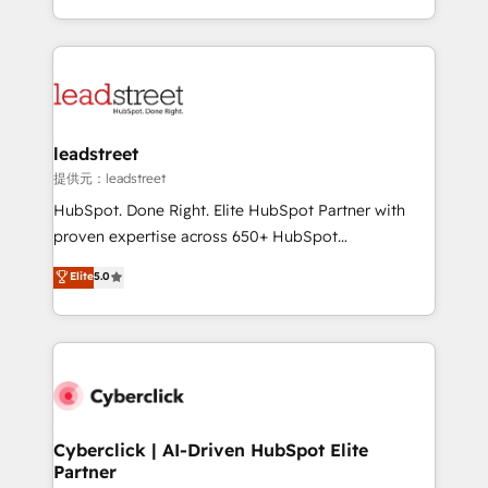
America. From casual user to super fan: make
Canada, we’ve delivered thousands of successful
HubSpot an experience you LOVE!
HubSpot projects for mid-market and enterprise
clients worldwide, with over 10 years experience. We
combine HubSpot, data, and AI to design connected
go-to-market systems that align people, process,
and technology for predictable, scalable revenue
leadstreet
growth. Our expertise spans RevOps, CRM and data
提供元：leadstreet
architecture, AI enablement, and strategic marketing,
HubSpot. Done Right. Elite HubSpot Partner with
delivered through our proprietary FLAIR framework
proven expertise across 650+ HubSpot
for responsible AI adoption. As a HubSpot Elite
implementations. With 12+ years of HubSpot
Elite
5.0
Partner and ISO 27001:2022 certified consultancy,
experience, we help you use the HubSpot platform
we blend strategy, creativity, and technology to help
to its fullest capacity, improve your current HubSpot
organisations scale smarter and grow stronger.
website, or build your new one.
Cyberclick | AI-Driven HubSpot Elite
Partner