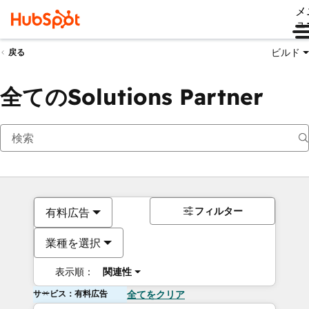
メ
ュ
ビルド
戻る
全てのSolutions Partner
フィルター
有料広告
業種を選択
表示順：
関連性
サービス：有料広告
全てをクリア