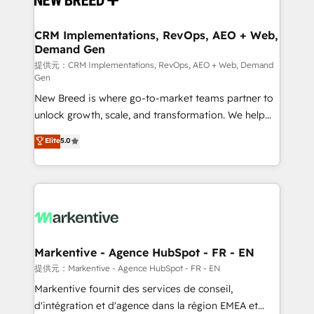
定の代行ではなく、設計の責任」を引き受け、部門横断
technical development team. - 19 HubSpot-certified
の統合・浸透・変革管理を実行します。 ▸ CMS戦略設
trainers to drive platform adoption. 📈 Revenue
CRM Implementations, RevOps, AEO + Web,
計・構築：リード獲得・CVR・SEOを前提にした情報設
Demand Gen
Generation - Full-funnel marketing and high-
計・導線設計・テンプレート設計をContent Hubで一体
performance advertising via Point Success Media. -
提供元：CRM Implementations, RevOps, AEO + Web, Demand
Gen
提供。 ▸ 既存CRM・MAからの移行支援：Salesforce・
Expert deployment of Breeze AI and custom agents
Marketo・Pardot等からの移行、カスタム設計、履歴
New Breed is where go-to-market teams partner to
to automate growth. 🏆 Elite Excellence - 8 platform
データ移行と活用設計まで。 ▸ AEO対応：ChatGPT・
unlock growth, scale, and transformation. We help
accreditations and deep HIPAA-compliance
Perplexity等のAI検索からの流入・引用を前提にコンテ
companies activate HubSpot’s AI-powered
expertise. - A team of 250+ experts dedicated to
Elite
5.0
ンツとサイト構造を最適化。 🏆 なぜ100incを選ぶの
customer platform and operationalize HubSpot’s
your resilient growth.
か？ ✓ HubSpot Eliteパートナー認定 ✓ HubSpotアワ
Loop Marketing framework through expert-led
ード受賞・HUGリーダー ✓ ISO27001:2022 /
services, smart agents, and purpose-built apps,
ISO9001:2015 取得 ✓ 400社以上の導入実績 ✓
tailored to your business. Together, we unlock
HubSpot大百科 出版 CRM・AI活用に関するご相談、現
results, fast. ⚙️CRM & RevOps: Align all Hubs to your
状整理の壁打ちなど、構想段階からお気軽にお問い合わ
buyer journey for clean data, scalability, & reporting.
せください。
🎯Demand Gen & ABM: Drive pipeline with inbound,
Markentive - Agence HubSpot - FR - EN
ABM, AEO, SEO, & paid media. 👩‍💻Web Design:
提供元：Markentive - Agence HubSpot - FR - EN
Build high-performing websites with UX, messaging,
Markentive fournit des services de conseil,
& conversion strategy that drive results. 🤖AI
d'intégration et d'agence dans la région EMEA et