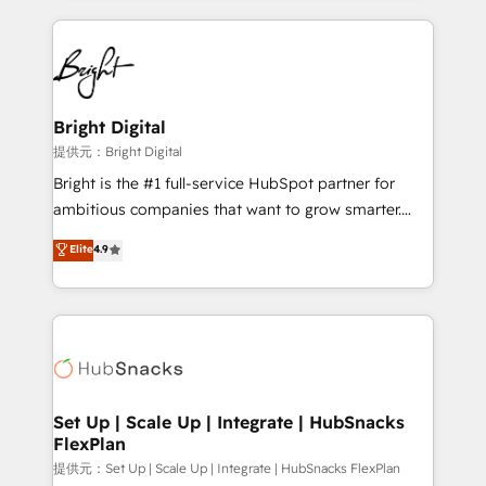
Growth-Driven Design Agency of the Year 🏆2015
automation, integration, and AI innovation to deliver
Became the 5th Agency to reach Diamond 🏆2014
lasting impact. We specialize in: • Turnkey and end-
HubSpot COS Performance Award 🏆2014 HubSpot
to-end HubSpot implementations • Onboarding for
COS Design Award 🏆2013 HubSpot Marketplace
Sales, Service, Marketing & Content Hubs • AI voice
Provider of the Year 🏆2011 Became a HubSpot
and chat agents, predictive automation, and smart
Bright Digital
Partner 📆Founded in 1997
workflows • Salesforce + HubSpot integration •
提供元：Bright Digital
RevOps and AI-driven sales enablement • Website
Bright is the #1 full-service HubSpot partner for
design and CMS development • ERP integration: SAP,
ambitious companies that want to grow smarter.
NetSuite, Microsoft Dynamics, … • Data cleansing
From HubSpot onboarding, to training, from
Elite
4.9
and CRM migration from any platform •
developing a new website to lead generation and
Client/member portals built on HubSpot • Custom
digital marketing; we do it all (and with great
and complex integrations: SAM.gov, GovWin,
results)! In short, our services include: - HubSpot
QuickBooks, PandaDoc, ClickUp, Shopify, Mapsly,
consultancy: onboarding, training, data migration -
WooCommerce, BuilderTrend, and more Experience
HubSpot development: websites, custom modules,
the difference — reach out to see how AI + HubSpot
integrations - Marketing & sales solutions: digital
can transform your business.
marketing, advertising, campaigns, content and
Set Up | Scale Up | Integrate | HubSnacks
FlexPlan
design We connect people, data and technology to
improve customer experiences. With our bright
提供元：Set Up | Scale Up | Integrate | HubSnacks FlexPlan