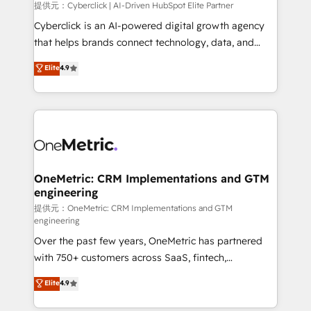
提供元：Cyberclick | AI-Driven HubSpot Elite Partner
Cyberclick is an AI-powered digital growth agency
that helps brands connect technology, data, and
creativity to achieve measurable results. Founded in
Elite
4.9
Barcelona and operating across Spain, LATAM, and
the UK, we support global companies in building
smarter marketing, sales, and customer success
strategies. As the only HubSpot Elite Partner in
Iberia (Spain & Portugal), we combine human insight
with intelligent automation to drive sustainable
growth. Our multidisciplinary team designs solutions
OneMetric: CRM Implementations and GTM
engineering
that simplify complexity, boost performance, and
turn innovation into real impact. 🌍 Highlights •
提供元：OneMetric: CRM Implementations and GTM
engineering
HubSpot Partner since 2012 • 2022 EMEA Impact
Over the past few years, OneMetric has partnered
Award: Best Integration • 150+ successful HubSpot
with 750+ customers across SaaS, fintech,
projects • Clients in 30+ industries • Proprietary
healthcare, real estate, and other industries. With
technology for integrations • Multilingual team:
Elite
4.9
150+ HubSpot-certified experts, we deliver scalable
English, Spanish, Portuguese & Italian 👉 Grow
solutions to complex GTM and RevOps challenges.
smarter with AI and HubSpot.