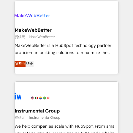
only firm in the world to hold Elite Partner
there’s a good chance one of our globally integrated
Accreditations with both HubSpot and Clay, our
teams has worked with clients just like you Let’s
clients gain a unique advantage in CRM architecture,
explore whether S2 is the partner you’ve been
pipeline generation, data intelligence, and go-to-
looking for...and get your next big initiative moving!
market execution. Why B2B Businesses Choose RP: -
MakeWebBetter
Secure: Soc2 compliant 🛡️ - Pricing: Implementations
提供元：MakeWebBetter
starting at $1,5k 💵 - Speed: Launch in 14 days ⚡ -
MakeWebBetter is a HubSpot technology partner
Global: 75+ RPers across five continents 🌐 - Scale:
proficient in building solutions to maximize the
Largest organically grown & fastest tiering Elite
operational efficiency of HubSpot. The fastest-
Elite
4.9
HubSpot Partner 🪴 - Sales Hub: More
growing tech-enabler & facilitator, MakeWebBetter,
implementations than any other Partner 💻 -
hands you the blend of HubSpot expertise &
Migrations: We convert Salesforce addicts to
eminent solutions & integrations. Trust us to
HubSpot evangelists 🧡 Don't hire a marketing
streamline your HubSpot experience. 🚀HubSpot
agency for an Ops problem. Don't hire a technical
Elite Partners with 10+ years of HubSpot experience
agency for a growth problem. Hire a partner built to
🤝HubSpot Premier Integration partner 🤝Google
solve both.
Premier Partner 2023 🌟5 HubSpot Accreditations 🌟
Instrumental Group
Won HubSpot Theme Challenge 2021 🌟INBOUND’19
提供元：Instrumental Group
HubSpot Rising Star Why us? Harnessing the full
We help companies scale with HubSpot. From small
potential of the powerful HubSpot CRM. ✔️A team of