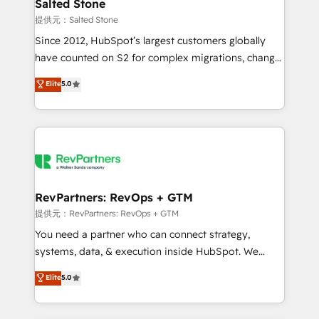
we turn complexity into clarity, human at global
Salted Stone
scale. 🏆 HubSpot’s CEO called us “the partner of the
提供元：Salted Stone
future.” Others agree it is proof of trust built through
Since 2012, HubSpot’s largest customers globally
measurable impact.
have counted on S2 for complex migrations, change
management, systems integration, and creative
Elite
5.0
solutions that deliver measurable impact and
transform brand experiences As one of the few full-
service creative agencies in the HubSpot
ecosystem, we blend strategy, technology, & award-
winning design to build scalable, globally
regionalized HubSpot websites, integrated
marketing campaigns, & RevOps frameworks that
RevPartners: RevOps + GTM
fuel long-term success We connect the entire
提供元：RevPartners: RevOps + GTM
customer lifecycle through seamless integrations,
You need a partner who can connect strategy,
ensure long-term adoption with change-
systems, data, & execution inside HubSpot. We
management programs, and align marketing, sales,
bridge the gap where most agencies fall short by
Elite
5.0
and service to drive sustainable growth With 6 key
combining GTM strategy with technical execution to
HubSpot accreditations and experience across
solve the right problem with the right solution. As the
hundreds of organizations in dozens of industries,