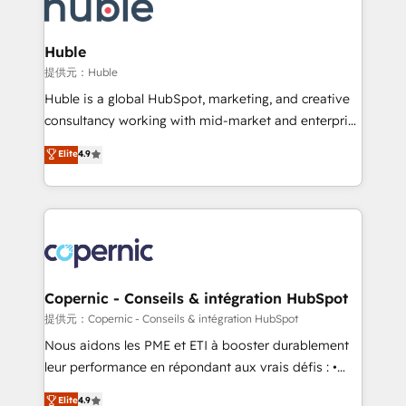
skills, processes, and internal team you need to
CRM Migrations using our in-house "HubScrub" Tool.
attract the right buyers, close deals faster, and grow
without outside dependencies. You’ll learn how to: •
Huble
Set up, audit, and organize your HubSpot portal •
提供元：Huble
Get your sales team fully using HubSpot • Track
Huble is a global HubSpot, marketing, and creative
pipeline and revenue across the entire buyer journey
consultancy working with mid-market and enterprise
• Build an in-house marketing team that drives
businesses. We go beyond implementation, shaping
Elite
4.9
growth • Create content and videos that attract
the strategy, processes, and teams that turn
buyers • Use AI to scale smarter Our coaching-led
HubSpot into a genuine growth engine. Named
approach works best for companies that are done
HubSpot's Global Partner of the Year in 2024,
with outsourcing and ready to build something that
consistently ranked among their top 5 partners
lasts. So if you're ready to become the most trusted
worldwide, and with over 15 years in the ecosystem,
voice in your market, let’s talk.
Huble has built a track record that speaks for itself.
One company, one operating model, delivering
Copernic - Conseils & intégration HubSpot
across offices and consulting teams in the UK, USA,
提供元：Copernic - Conseils & intégration HubSpot
Canada, Germany, France, Belgium, Singapore, and
Nous aidons les PME et ETI à booster durablement
South Africa. Certified compliant with ISO/IEC
leur performance en répondant aux vrais défis : •
27001:2022 and ISO 9001:2015 across all seven
Intégration de HubSpot avec d’autres outils (ERP,
Elite
4.9
international offices and 175+ employees.