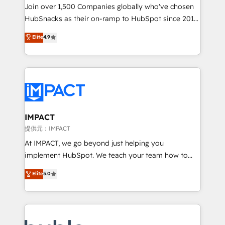
people, exciting ideas and can-do mentality, we
Join over 1,500 Companies globally who've chosen
ensure revenue growth on a daily basis. So tell us
HubSnacks as their on-ramp to HubSpot since 2014
your challenge; our passionate and growth driven
Simple pay-as-you-go plans that accelerate value...
Elite
4.9
team of 100+ experts is ready for you! Driving digital
1️⃣ Set Up | Onboarding New or Check-fixing existing
growth | www.brightdigital.com
HubSpot portals 2️⃣ Scale Up | 100% HubSpot Task
Execution... Global 24/7 ... All Experts 3️⃣ Integrate |
your entire Tech Stack with Custom Integrations
Slash months from your API Integration project... ⬅️
Click "Contact Business" ⬅️ to access 150+ Kickstart
Integration templates that put HubSpot in the center
IMPACT
of your tech stack, syncing... 🛍️ Shopify or
提供元：IMPACT
WooCommerce 💲 Stripe or Paypal 💰 Sage or
At IMPACT, we go beyond just helping you
Netsuite 🤖 Google or Microsoft ✍️ DocuSign or
implement HubSpot. We teach your team how to
PandaDoc 🌐 Avalara or Quaderno HubSnacks holds
master it. As the creators of the Endless Customers
Elite
5.0
the rare Advanced "Custom Integrations"
System™ (the next evolution of They Ask, You
Accreditation, securely sync data across... 🔄 any
Answer), we’re the only HubSpot partner built
apps, in any direction. Stuck on your old CRM..?
entirely around coaching and training. That means
Migrate | seamlessly off your old CRM onto a clean
we don’t do the work for you; we help you build the
new HubSpot portal with Advanced Website and