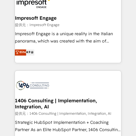
and—most importantly—simple. That’s why we lean
you grow faster, smarter, and with impact.
into bold ideas and shape them into thoughtful
products and strategies that actually make a
Impresoft Engage
difference.
提供元：Impresoft Engage
Impresoft Engage is a unique reality in the Italian
panorama, which was created with the aim of
putting Customer Experience at the center by
Elite
4.9
creating digital environments capable of integrating
people, processes and data. We offer the best
digital solutions on the market, ranging from CRM
processes and technologies to digital strategy, from
marketing automation to online and offline sales
processes through Customer Service Management,
allowing companies to optimize processes and meet
1406 Consulting | Implementation,
Integration, AI
the needs of the customer. We are part of Impresoft
Group, a group of specialized and complementary
提供元：1406 Consulting | Implementation, Integration, AI
companies that divide their offer into 4
Strategic HubSpot Implementation + Coaching
Competence Centers: Smart Manufacturing,
Partner As an Elite HubSpot Partner, 1406 Consulting
Customer First, Enabling Technologies & Security.