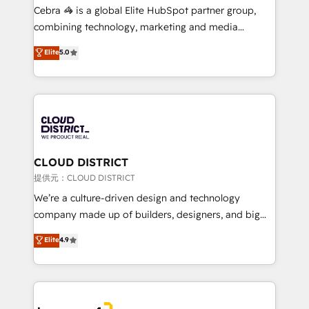
boost with a new HubSpot site Recognized leaders:
Cebra 🦓 is a global Elite HubSpot partner group,
🏆 HubSpot Platform Migration Impact Award 🏆
combining technology, marketing and media
Clutch HubSpot Global Leader 🏆 Finalist: HubSpot
expertise across Latin America and Southern
Elite
5.0
Inbound Campaign of the Year 🏆 Gold AVA Digital
Europe, with teams across 7 countries. Born in Chile,
Award for Best Website 🌟 Accreditations: CRM
we combine local insight with international reach to
Implementation, HubSpot Content Experience, CRM
help businesses grow through technology, creativity,
Data Migration & Custom Integration
AI and strategy. For over 12 years, we’ve delivered
500+ HubSpot implementations, building end-to-
end solutions that integrate CRM, AI automation,
inbound and loop marketing, content, and digital
CLOUD DISTRICT
creativity. Our multicultural team works in Spanish,
提供元：CLOUD DISTRICT
Portuguese, and English to design scalable strategies
We’re a culture-driven design and technology
that drive measurable growth. 🌎 Highlights: • 10+
company made up of builders, designers, and big
years as a HubSpot partner. • 2023 Impact Awards:
thinkers. We blend strategy, design, and
Elite
4.9
Platform Migration Excellence. • Top 3 Partner of the
development—always fueled by curiosity—to turn
Year LATAM 2022, 2023, 2024, 2025. • Partner of the
ideas, opportunities, and challenges into meaningful
Year 2024. • Organizer of Aliados.ai (AI, marketing &
experiences. To us, technology is more than just
tech global congress). 👉 Ready to scale your
code; it’s about creating things that are useful, cool,
business with HubSpot? Let Cebra’s experts help