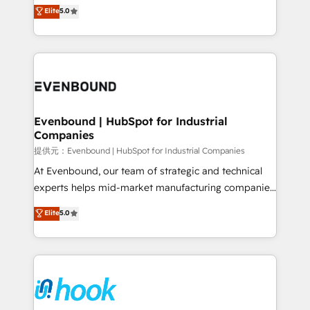
helps mid-market revenue teams transform how
Elite
5.0
The synergies generated by these integrations,
they sell, market, and serve. We don't just build your
together with the combination of talents, skills,
HubSpot—we teach your team to own it, then stay
solutions and services, have allowed the group to
to help you keep winning. What We Do ⚙️ CRM
build an unrivaled offering portfolio on the market
Implementations across Marketing, Sales, Service,
to accompany companies on their digital
Data & Content 📈 Sales & Marketing Alignment +
transformation journey.
Revenue Team Enablement 🤖 Breeze AI & Custom
Agent Creation 🔄 Custom Integrations & Data
Evenbound | HubSpot for Industrial
Companies
Migration Why 1406 We become part of your team.
Your team learns while we build. We fix what others
提供元：Evenbound | HubSpot for Industrial Companies
broke. Built for mid-market reality—practical
At Evenbound, our team of strategic and technical
solutions that work with your actual headcount and
experts helps mid-market manufacturing companies
constraints. By the Numbers 🏆 Top 1% of all
achieve real growth. We specialize in delivering
Elite
5.0
HubSpot partners 🔄 Top 5% globally in client
tailored solutions that drive results by leveraging
retention 📅 8+ years of consistent results since 2017
HubSpot’s platform and data to fuel success.
Who We Serve Revenue teams, marketing leaders,
Technical Solutions: - HubSpot Technical Consulting -
and sales ops at mid-market companies ready to
HubSpot CRM Implementation - HubSpot
move beyond spreadsheets into unified systems
Onboarding - Data Migration & Integrations -
that drive real business results.
Technical Audit & Optimization Strategic Solutions: -