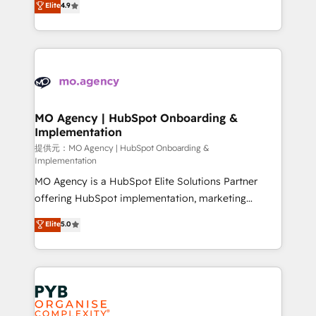
Elite
4.9
to your needs and sales objectives. With 125+
migrate, replatform, and scale smarter. We specialize
certifications, we are part of the most certified
in high-impact CRM and CMS migrations and
Canadian agencies, and we both hold Onboarding
onboarding from platforms like Salesforce, NetSuite,
Accreditations. Based in Canada (coast to coast), our
Zoho, Pardot, Marketo, Microsoft Dynamics, Wix,
services are offered in both English & French.
WordPress and legacy CRMs, turning fragmented
systems into unified, growth-ready HubSpot
architectures that accelerate revenue operations and
MO Agency | HubSpot Onboarding &
Implementation
performance. - Multi-object CRM migration, cleanup,
and implementation. - Pre-built and custom
提供元：MO Agency | HubSpot Onboarding &
Implementation
integrations across your full tech stack. - Custom
MO Agency is a HubSpot Elite Solutions Partner
object setup, CMS builds, and full-funnel automation.
offering HubSpot implementation, marketing
- Dashboards, lifecycle campaigns, and lead
automation, CRM and RevOps consulting, B2B SEO,
nurturing sequences. - Cross-hub setup across
Elite
5.0
paid media, content marketing, AEO and GEO (AI
Marketing, Sales, Operations, and Service Hubs. -
search optimisation), and HubSpot Content Hub and
Ongoing optimization, managed support, and
WordPress development. We work with enterprise
scalable retainers. Let’s make HubSpot your most
and growth-led companies across technology,
powerful growth engine. Built to convert, scale, and
professional services, financial services and
drive results.