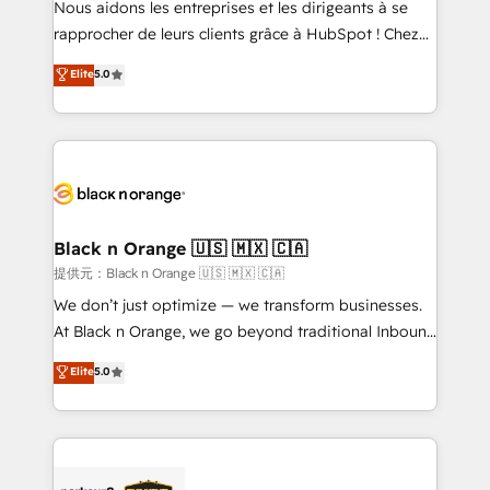
Nous aidons les entreprises et les dirigeants à se
business services. We prepare a customized
rapprocher de leurs clients grâce à HubSpot ! Chez
business case that demonstrates the value and
DIGITALISIM, nous avons l'intime conviction que la
Elite
5.0
impact of your digital transformation, including a
réussite des entreprises passe par l’innovation web,
detailed financial rationale with a focus on ROI and
le marketing digital, et la relation client ! C'est
TCO. As a trusted extension of your team, we
pourquoi, nos experts sont à la fois capables de
believe in the power of partnership. Together, we
gérer votre projet de création de site internet, votre
embark on a transformational journey that sets your
référencement, votre stratégie digitale et le pilotage
business up for long-term success. Unlock your
et l'intégration d'HubSpot ! Les grandes phases d'un
business. If not now, when?
projet HubSpot avec DIGITALISIM : 🧽 Nettoyage,
Black n Orange 🇺🇸 🇲🇽 🇨🇦
migration et intégration des bases de données. 🚀
提供元：Black n Orange 🇺🇸 🇲🇽 🇨🇦
Développement des interfaces avec vos logiciels
We don’t just optimize — we transform businesses.
métiers ⚙️ Configuration de la plateforme HubSpot
At Black n Orange, we go beyond traditional Inbound
📈 Configuration de rapports et tableaux de bord 🤝
Marketing with our exclusive methodologies:
Elite
5.0
Book Process & Guidelines utilisateurs 🎓
BOOMS and BOOST. Together, they form a powerful
Formations des utilisateurs
combination that has driven success for over 800
businesses worldwide. As Elite HubSpot Partners, we
specialize in crafting high-performance growth
strategies that integrate data-driven marketing,