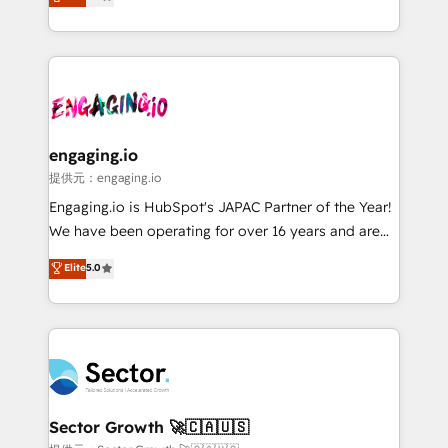
prospecting, follow-ups, service triage, and
Operations (RevOps) e Inteligência Artificial para
knowledge retrieval—built in HubSpot. ⚡ Fast-Track
estruturar processos integrar sistemas organizar
& Growth-Track Services Fast-Track: Rapid HubSpot
dados e automatizar operações. O objetivo é
onboarding in weeks Growth-Track: Unlock
transformar a HubSpot em um verdadeiro sistema
advanced optimization & adoption 📍 São Paulo, BR
operacional de receita conectando equipes
• Des Moines, IA • New York, NY
tecnologia e dados em uma operação integrada.
Também somos distribuidores oficiais da HubSpot
engaging.io
e de mais de 150 softwares globais permitindo
提供元：engaging.io
contratar e pagar a HubSpot em reais com nota
Engaging.io is HubSpot's JAPAC Partner of the Year!
fiscal no Brasil e gerar economia de até 50% na
We have been operating for over 16 years and are
contratação de softwares internacionais.
one of HubSpot's most experienced and technically
Elite
5.0
Oferecemos ainda agentes de IA especializados em
capable Agency Partners globally. We specialise in
HubSpot que automatizam tarefas executam rotinas
complex CRM migrations, implementations,
no CRM e mantêm os dados organizados, como um
integrations, custom CMS portal development,
especialista operando a plataforma 24/7. Hoje 300+
design & UX for mid to large to multi national
empresas em 13 países utilizam a Nexforce. Somos
businesses. Our teams are based in North America
a maior parceira da HubSpot na América Latina e
and APAC. We are HubSpot's top-ranked Advanced
líder no ranking global de sucesso do cliente da
Implementation Certified Partner and we contribute
Sector Growth 🚀🇨🇦🇺🇸
HubSpot.
to their advisory council. We strive to do 'good work