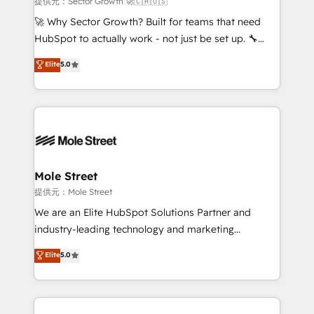
提供元：Sector Growth 🚀🇨🇦🇺🇸
with good people' and have worked with incredible
🚀 Why Sector Growth? Built for teams that need
brands. You can see some of them on our website,
HubSpot to actually work - not just be set up. 🔧
along with plenty of case studies.
HubSpot Experts: Onboarding, migrations,
Elite
5.0
automation, and training built for adoption. ⚡ Highly
Technical Execution: ERP, EMR and Custom
Integrations; complex builds delivered in weeks, not
months. 🤖 AI Consulting & Agents: AI-powered
workflows; automation agents; process optimization
inside HubSpot. 🏆 Industry Experience: 🏥
Healthcare: HIPAA implementations; secure data
Mole Street
workflows 💼 Financial Services: compliant
提供元：Mole Street
workflows; audit-ready reporting ⚖️ Legal: client
We are an Elite HubSpot Solutions Partner and
intake; pipeline and document workflows 🛒 E-
industry-leading technology and marketing
Commerce: Shopify, WooCommerce; lifecycle and
consultancy. Our focus is on enterprise and mid-
Elite
5.0
revenue automation 🏢 Real Estate: deal pipelines;
market B2B companies globally that want a strategic
portfolio and lifecycle management 🏭
approach to execute their goals through creative
Manufacturing: ERP integrations; operational
applications of our solutions; Technical HubSpot
alignment 🛡️ Compliance & Data Considerations:
Consulting, Content Marketing, Growth-Driven