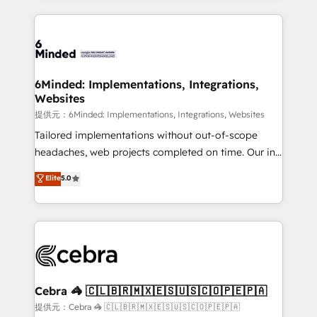
Our Expertise 🔹 Onboarding & Implementation:
Accredited HubSpot Partner, ensuring smooth setup
tailored to your GTM motion. 🔹 Migrations:
Accredited HubSpot Partner, ensuring migration
from other CRMs to HubSpot without data loss or
6Minded: Implementations, Integrations,
Websites
downtime. 🔹 RevOps Strategy: Align teams,
processes, and data to drive revenue efficiency. 🔹
提供元：6Minded: Implementations, Integrations, Websites
Integrations: Connect HubSpot with your tech stack
Tailored implementations without out-of-scope
for better adoption. 🔹 Custom Solutions: Build
headaches, web projects completed on time. Our in-
tailored apps, workflows, and configurations. We are
house team of certified CRM architects, experts,
Elite
5.0
SOC 2 Type II and ISO 27001 certified, reinforcing
developers, designers, and marketers handles all
our commitment to data security and compliance. At
aspects of your HubSpot. ✨ 400+ global clients ✨
OneMetric, we help revenue teams focus on the
100+ seamless migrations from 15+ different CRMs
OneMetric that matters most: revenue.
✨ 100,000+ hours in HubSpot projects, 75+ full Hub
implementations, and 5,000+ pages ✨ CS: Clients
generating 7-digit MRR from inbound campaigns ✨
CS: 245% organic growth & +751% new visitors for a
Cebra 🦓 🇨🇱🇧🇷🇲🇽🇪🇸🇺🇸🇨🇴🇵🇪🇵🇦
full-funnel HubSpot project ✨ CS: 415% conversion
提供元：Cebra 🦓 🇨🇱🇧🇷🇲🇽🇪🇸🇺🇸🇨🇴🇵🇪🇵🇦