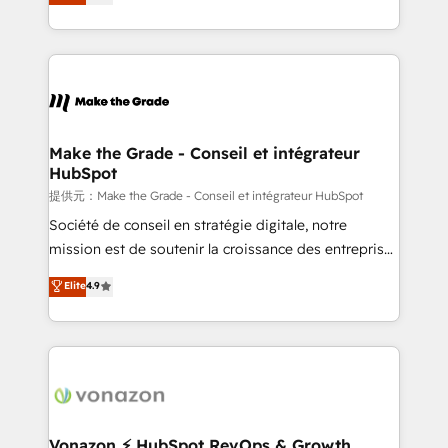
téléphonie, etc.) • Alignement des équipes grâce à un
outil et des données partagées • Amélioration de la
collecte et de l’analyse des données pour des
décisions éclairées • Optimisation de l’efficacité et
de la productivité des équipes Notre équipe de 30
consultants certifiés HubSpot aborde chaque projet
avec un engagement total, alignant processus
Make the Grade - Conseil et intégrateur
HubSpot
métiers et technologie, et guidant vos équipes à
travers le changement, tout en centrant vos objectifs
提供元：Make the Grade - Conseil et intégrateur HubSpot
d’entreprise. Grâce à une méthodologie éprouvée
Société de conseil en stratégie digitale, notre
auprès de plus de 400 clients, nous comprenons
mission est de soutenir la croissance des entreprises
rapidement vos enjeux et intégrons parfaitement
B2B à travers l’acquisition de nouveaux clients,
Elite
4.9
HubSpot dans votre organisation. Pour toute
l'intégration CRM et le développement des revenus
question technique ou besoin de structuration de
auprès de vos comptes existants. En France et à
votre projet HubSpot, contactez notre équipe pour
l'international, nous travaillons avec des ETI
un échange dédié.
ambitieuses, des grands groupes voulant aller au-
delà d’une simple transformation digitale et des
startups florissantes. Nos 3 grandes expertises sont :
➤ L’intégration de CRM et de méthodologie RevOps
Vonazon ⚡ HubSpot RevOps & Growth