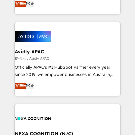
Elite
5.0
integrate HubSpot with complex solutions like SAP,
generating aspect of your business. We’re proud
MicroSoft, custom solutions,... Our company also has
HubSpot Elite Solutions Partners and devout CRM
strong experience with HubSpot CRM extension,
nerds who can harness HubSpot’s custom digital
mobile apps for Field Service Management and
tools to improve each touchpoint of your customer
Retail execution, CPQ, customer portals and
experience. Working hand-in-hand with your team,
HubSpot CMS developments. And we're champions
we’ll assemble a RevOps machine that drives more
when it comes to complex data migrations.
traffic, generates better leads and crushes your
Avidly APAC
revenue goals. We've worked with thousands of
提供元：Avidly APAC
HubSpot customers and we'd love to work with you
Officially APAC's #1 HubSpot Partner every year
too! Clients come to us for: Advanced CRM solutions
since 2019, we empower businesses in Australia,
System Integrations both Custom and Native to
New Zealand, and globally to realise their full
Elite
5.0
HubSpot Data System Migrations between systems
potential through enterprise HubSpot CRM
to HubSpot New lead generation strategies Time-
implementation. And we deliver best practice across
saving automations Fresh growth campaigns Robust
the whole HubSpot platform, covering marketing,
help desk Unified revenue operations Dynamic
sales, service, CMS and integrations. We work with
website development Award-winning creative
all businesses, from start-up to Enterprise, and have
design We live and breathe HubSpot and are ready
delivered the largest HubSpot implementations in
to take on real challenges!
the world. Our human approach to digital
NEXA COGNITION (N/C)