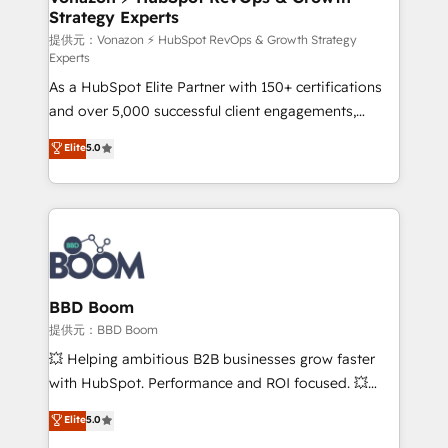
Strategy Experts
pour aligner les équipes marketing, commerciales et
support client (data migration, synchronisation API,
提供元：Vonazon ⚡ HubSpot RevOps & Growth Strategy
Experts
audit et maintenance) ➤ La création de sites internet
As a HubSpot Elite Partner with 150+ certifications
de conversion qui transforment les visiteurs en
and over 5,000 successful client engagements,
opportunités d'affaires ➤ La mise en place de
Vonazon turns marketing complexity into
stratégies d'acquisition marketing (SEO, SEA,
Elite
5.0
measurable, scalable growth. From onboarding to
inbound, automatisation marketing, ABM, IA,
enterprise-grade campaigns, our in-house team
emailing) Informations clés : - 10 ans d'expérience -
builds scalable strategies that drive long-term
100+ intégrations CRM HubSpot réussies - 40
revenue. ⚙️ HubSpot Integration & Optimization •
experts conseil - 150 certifications HubSpot
Seamless CRM, CMS, and automation setup •
cumulées
Complex platform migrations and data cleanups •
Custom APIs and third-party integrations 📈 End-to-
BBD Boom
End Revenue Acceleration • Lifecycle marketing and
提供元：BBD Boom
pipeline growth programs • Sales enablement tools
💥 Helping ambitious B2B businesses grow faster
and CRM optimization • Retention strategies with
with HubSpot. Performance and ROI focused. 💥
customer journey mapping 🏅 Elite-Level HubSpot
BBD Boom is the HubSpot partner that can help you
Elite
5.0
Execution • 750+ onboardings and 2,000+
to HubSpot Better. We work with your teams to
implementations • Deep expertise across marketing,