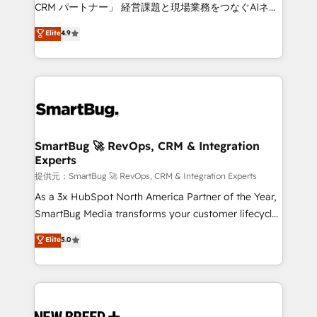
Move from any legacy CRM. Zero downtime, full data
CRM パートナー」 経営課題と現場業務をつなぐAIネイ
integrity. ➤ Implementation: Configure HubSpot to
ティブ・エージェンシーとして、HubSpot Eliteの実装
Elite
4.9
run your revenue process. Sales, marketing, and
力で顧客フロント業務を再設計します。 💡 100inc は何
service wired together. ➤ AI and Integrations: Layer
をする会社か？ HubSpotを共通基盤に、AIエージェン
Breeze AI, custom agents, and APIs to remove
トを組み込んだ顧客フロント業務（マーケティング・営
manual work. ➤ Ongoing Management: Monthly
業・CS）を組織全体で設計・実装する日本のAIネイテ
tune-ups, feature rollouts, adoption coaching. Buying
ィブ・エージェンシーです。事業部・グループ会社・部
HubSpot, switching to it, or reviving a stale portal?
門が分立する組織で、データと業務プロセスのサイロ化
We are built for the work.
を、CRMを軸とした全社共通基盤に再構築します。意
SmartBug 🚀 RevOps, CRM & Integration
Experts
思決定者・PMO・現場担当者に並走します。 1️⃣
HubSpot導入・活用支援 顧客データの一元化から、
提供元：SmartBug 🚀 RevOps, CRM & Integration Experts
GTMの見える化・自動化まで。全Hub統合運用、デー
As a 3x HubSpot North America Partner of the Year,
タ品質設計、グループ横断のCRM統合に対応します。
SmartBug Media transforms your customer lifecycle
2️⃣ AIエージェント組織構築 営業・マーケティング業務
into a revenue engine. Our unified ecosystem
Elite
5.0
の一部をAIが自律実行する組織への移行を設計・実装。
includes specialized divisions Globalia (AI &
Breeze・Claude等をHubSpotと連携させ、役割定義・
Software) and Point Success Media (Paid Media),
運用ルール・成果指標まで含めて設計します。 3️⃣ 全社
making this the official home for all three brands. 🔄
DX × AI推進のPMO伴走支援 複数部門をまたぐDX×AI変
Implementation & Integration - Seamless migrations
革を、構想から実装・定着までPMOとして主導。「設
and system integrations powered by Globalia’s