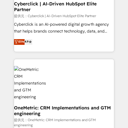
Cyberclick | AI-Driven HubSpot Elite
Partner
提供元：Cyberclick | AI-Driven HubSpot Elite Partner
Cyberclick is an AI-powered digital growth agency
that helps brands connect technology, data, and
creativity to achieve measurable results. Founded in
Elite
4.9
Barcelona and operating across Spain, LATAM, and
the UK, we support global companies in building
smarter marketing, sales, and customer success
strategies. As the only HubSpot Elite Partner in
Iberia (Spain & Portugal), we combine human insight
with intelligent automation to drive sustainable
growth. Our multidisciplinary team designs solutions
that simplify complexity, boost performance, and
turn innovation into real impact. 🌍 Highlights •
HubSpot Partner since 2012 • 2022 EMEA Impact
OneMetric: CRM Implementations and GTM
engineering
Award: Best Integration • 150+ successful HubSpot
projects • Clients in 30+ industries • Proprietary
提供元：OneMetric: CRM Implementations and GTM
engineering
technology for integrations • Multilingual team: