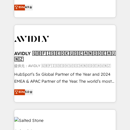
Strategy: Activate Breeze Agents, configure HubSpot
North America. Avec plus de 115 experts en
Elite
4.9
AI, & maximize AEO with tailored AI services. 🧩
marketing automation, Growth, Revops, CRM et
Integrations: Extend HubSpot with custom
webdesign. Markentive is both a consulting firm, a
integrations, hosting, & maintenance.
digital agency and an integrator. With over 115
experts in marketing automation, growth, revops,
CRM and webdesign (We focus on EMEA - USA
customers).
AVIDLY 🇬🇧🇫🇮🇸🇪🇩🇰🇺🇸🇨🇦🇳🇴🇩🇪🇦🇺
🇳🇿
提供元：AVIDLY 🇬🇧🇫🇮🇸🇪🇩🇰🇺🇸🇨🇦🇳🇴🇩🇪🇦🇺🇳🇿
HubSpot’s 5x Global Partner of the Year and 2024
EMEA & APAC Partner of the Year. The world’s most
experienced and fully accredited HubSpot Solutions
Elite
5.0
Partner. 🚀 With 2,750+ HubSpot projects delivered
and 370+ specialists across EMEA, APAC and NAM,
we de-risk complex CRM programmes and
accelerate ROI across every HubSpot Hub. 🧭 From
multi-region migrations to AI-powered automation,