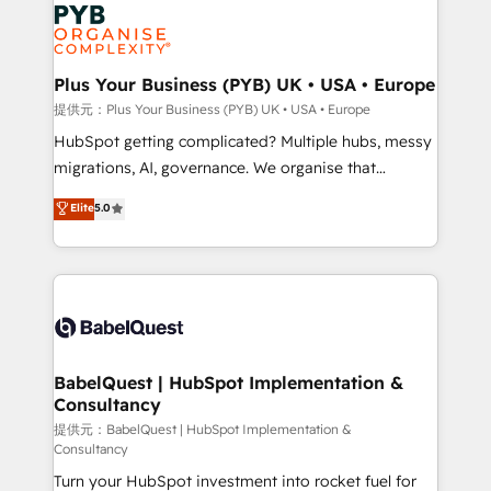
Marketing, Answer Engine Optimisation, and
powerful growth engine. Built to convert, scale, and
Generative Engine Optimisation (AI Search),
drive results.
HubSpot Content Hub, WordPress development,
B2B SEO, paid media, and content. We work with
Plus Your Business (PYB) UK • USA • Europe
enterprise and growth-led companies across
提供元：Plus Your Business (PYB) UK • USA • Europe
technology, professional services, financial services
HubSpot getting complicated? Multiple hubs, messy
and industrial sectors. Offices in Johannesburg, Cape
migrations, AI, governance. We organise that
Town and London. 500+ HubSpot CRM
complexity, so your team can put HubSpot to work...
Elite
5.0
implementations delivered. AI visibility coverage
Welcome to our Profile! We help with: • CRM
across ChatGPT, Claude, Perplexity, Gemini and
implementation, reports, workflows, and team
Google AI Overviews. HubSpot Impact Award -
training • CRM migration from Salesforce, Pipedrive,
Customer First HubSpot Impact Award - Integrations
Dynamics and others • Technical projects including
Innovation HubSpot Impact Award - Platform
custom API integrations with ERP (and other
Migration Excellence HubSpot Impact Award -
systems) • AI governance for HubSpot-centred
Platform Excellence 35+ full-time HubSpot
operations A little about us: • Boutique 'Elite' team of
BabelQuest | HubSpot Implementation &
professionals.
Consultancy
12 • 150+ clients across Sales Hub, Marketing Hub,
Service Hub, Data Hub and CMS • ISO/IEC
提供元：BabelQuest | HubSpot Implementation &
Consultancy
27001:2022, ISO 9001:2015, and ISO 42001:2023
Turn your HubSpot investment into rocket fuel for
certified - the AI management standard • GuardHub: