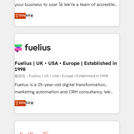
your business to soar 🚀 We’re a team of accredited
our AI governance framework, built on ISO 42001
HubSpot experts ready to help you. We can
Ready for the next step? Click the 👈 '𝗖𝗼𝗻𝘁𝗮𝗰𝘁
Elite
4.9
implement the platform into complex business
𝗯𝘂𝘀𝗶𝗻𝗲𝘀𝘀' button to get in touch (𝘸𝘦'𝘳𝘦 𝘴𝘶𝘱𝘦𝘳
environments, optimise what you've got and make
𝘳𝘦𝘴𝘱𝘰𝘯𝘴𝘪𝘷𝘦)
sure you can actually use it, build your website in
HubSpot or create an inbound marketing strategy
for you and execute it on HubSpot. We are on the
G-Cloud 14 CCS (Crown Commercial Service)
framework, meaning we've been accredited by
Fuelius | UK • USA • Europe | Established in
1998
HubSpot and vetted by the CCS, which means we
can support public sector companies as well the
提供元：Fuelius | UK • USA • Europe | Established in 1998
other ones listed in our profile. Our services: -
Fuelius is a 25-year-old digital transformation,
HubSpot implementation - HubSpot CMS website
marketing automation and CRM consultancy. We
build We can do lots of things. But everything we do
enable mid-market and enterprise clients to
Elite
5.0
is there for you to: - Grow revenue, and run your
maximise their return from digital and fuel their
business more efficiently - Build stronger
growth. We modernise platforms, streamline
relationships with customers - Make better
operations that are causing inefficiencies, improve
decisions with data - Find a new voice and reach
customer experiences, integrate systems, and
more people - Get the most out of your HubSpot