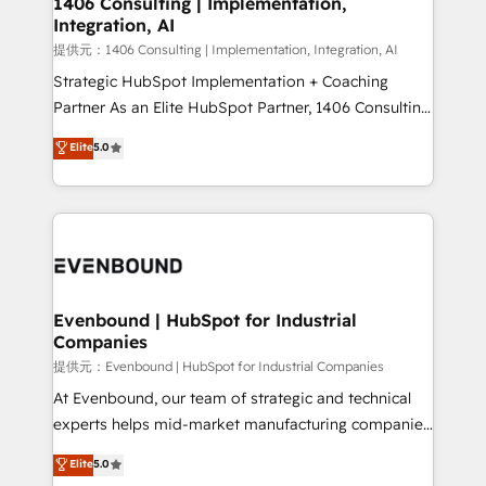
1406 Consulting | Implementation,
Integration, AI
the needs of the customer. We are part of Impresoft
Group, a group of specialized and complementary
提供元：1406 Consulting | Implementation, Integration, AI
companies that divide their offer into 4
Strategic HubSpot Implementation + Coaching
Competence Centers: Smart Manufacturing,
Partner As an Elite HubSpot Partner, 1406 Consulting
Customer First, Enabling Technologies & Security.
helps mid-market revenue teams transform how
Elite
5.0
The synergies generated by these integrations,
they sell, market, and serve. We don't just build your
together with the combination of talents, skills,
HubSpot—we teach your team to own it, then stay
solutions and services, have allowed the group to
to help you keep winning. What We Do ⚙️ CRM
build an unrivaled offering portfolio on the market
Implementations across Marketing, Sales, Service,
to accompany companies on their digital
Data & Content 📈 Sales & Marketing Alignment +
transformation journey.
Revenue Team Enablement 🤖 Breeze AI & Custom
Agent Creation 🔄 Custom Integrations & Data
Evenbound | HubSpot for Industrial
Companies
Migration Why 1406 We become part of your team.
Your team learns while we build. We fix what others
提供元：Evenbound | HubSpot for Industrial Companies
broke. Built for mid-market reality—practical
At Evenbound, our team of strategic and technical
solutions that work with your actual headcount and
experts helps mid-market manufacturing companies
constraints. By the Numbers 🏆 Top 1% of all
achieve real growth. We specialize in delivering
Elite
5.0
HubSpot partners 🔄 Top 5% globally in client
tailored solutions that drive results by leveraging