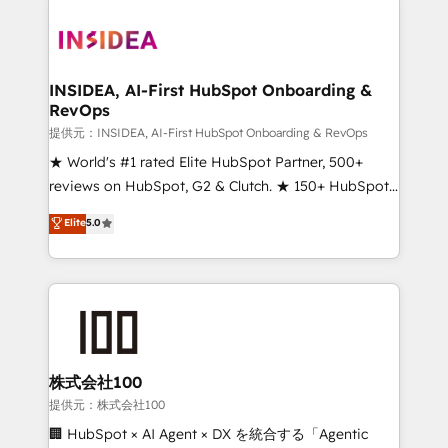
INSIDEA, AI-First HubSpot Onboarding &
RevOps
提供元：INSIDEA, AI-First HubSpot Onboarding & RevOps
★ World's #1 rated Elite HubSpot Partner, 500+
reviews on HubSpot, G2 & Clutch. ★ 150+ HubSpot
Certified Experts & Trainers across the team ★
Elite
5.0
1,500+ implementations across five continents ★ AI-
First, RevOps-led, Onboarding obsessed ★
Company of the Year 2024/25 INSIDEA helps
growing companies turn HubSpot into a revenue
engine. We onboard your team, migrate your data,
and build AI-powered workflows that drive adoption
from week one, in your time zone. What we do ➤
株式会社100
Onboarding: Live in weeks, with workflows built
提供元：株式会社100
around your business, not a template. ➤ Migration:
🏢 HubSpot × AI Agent × DX を統合する「Agentic