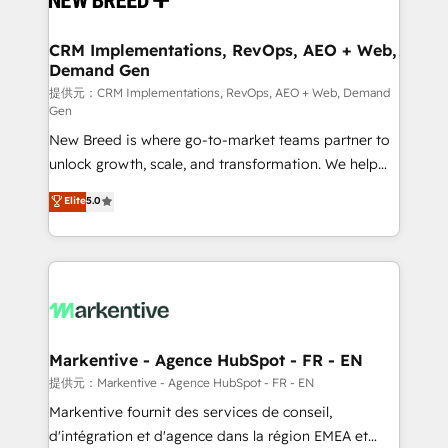
定の代行ではなく、設計の責任」を引き受け、部門横断
technical development team. - 19 HubSpot-certified
の統合・浸透・変革管理を実行します。 ▸ CMS戦略設
trainers to drive platform adoption. 📈 Revenue
CRM Implementations, RevOps, AEO + Web,
計・構築：リード獲得・CVR・SEOを前提にした情報設
Demand Gen
Generation - Full-funnel marketing and high-
計・導線設計・テンプレート設計をContent Hubで一体
performance advertising via Point Success Media. -
提供元：CRM Implementations, RevOps, AEO + Web, Demand
Gen
提供。 ▸ 既存CRM・MAからの移行支援：Salesforce・
Expert deployment of Breeze AI and custom agents
Marketo・Pardot等からの移行、カスタム設計、履歴
New Breed is where go-to-market teams partner to
to automate growth. 🏆 Elite Excellence - 8 platform
データ移行と活用設計まで。 ▸ AEO対応：ChatGPT・
unlock growth, scale, and transformation. We help
accreditations and deep HIPAA-compliance
Perplexity等のAI検索からの流入・引用を前提にコンテ
companies activate HubSpot’s AI-powered
expertise. - A team of 250+ experts dedicated to
Elite
5.0
ンツとサイト構造を最適化。 🏆 なぜ100incを選ぶの
customer platform and operationalize HubSpot’s
your resilient growth.
か？ ✓ HubSpot Eliteパートナー認定 ✓ HubSpotアワ
Loop Marketing framework through expert-led
ード受賞・HUGリーダー ✓ ISO27001:2022 /
services, smart agents, and purpose-built apps,
ISO9001:2015 取得 ✓ 400社以上の導入実績 ✓
tailored to your business. Together, we unlock
HubSpot大百科 出版 CRM・AI活用に関するご相談、現
results, fast. ⚙️CRM & RevOps: Align all Hubs to your
状整理の壁打ちなど、構想段階からお気軽にお問い合わ
buyer journey for clean data, scalability, & reporting.
せください。
🎯Demand Gen & ABM: Drive pipeline with inbound,
Markentive - Agence HubSpot - FR - EN
ABM, AEO, SEO, & paid media. 👩‍💻Web Design:
提供元：Markentive - Agence HubSpot - FR - EN
Build high-performing websites with UX, messaging,
Markentive fournit des services de conseil,
& conversion strategy that drive results. 🤖AI
d'intégration et d'agence dans la région EMEA et