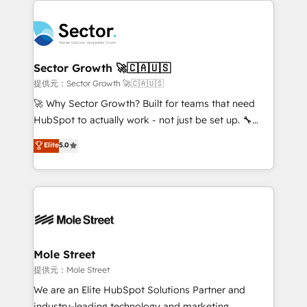
especialista operando a plataforma 24/7. Hoje 300+
design & UX for mid to large to multi national
empresas em 13 países utilizam a Nexforce. Somos
businesses. Our teams are based in North America
a maior parceira da HubSpot na América Latina e
and APAC. We are HubSpot's top-ranked Advanced
líder no ranking global de sucesso do cliente da
Implementation Certified Partner and we contribute
Sector Growth 🚀🇨🇦🇺🇸
HubSpot.
to their advisory council. We strive to do 'good work
提供元：Sector Growth 🚀🇨🇦🇺🇸
with good people' and have worked with incredible
🚀 Why Sector Growth? Built for teams that need
brands. You can see some of them on our website,
HubSpot to actually work - not just be set up. 🔧
along with plenty of case studies.
HubSpot Experts: Onboarding, migrations,
Elite
5.0
automation, and training built for adoption. ⚡ Highly
Technical Execution: ERP, EMR and Custom
Integrations; complex builds delivered in weeks, not
months. 🤖 AI Consulting & Agents: AI-powered
workflows; automation agents; process optimization
inside HubSpot. 🏆 Industry Experience: 🏥
Healthcare: HIPAA implementations; secure data
Mole Street
workflows 💼 Financial Services: compliant
提供元：Mole Street
workflows; audit-ready reporting ⚖️ Legal: client
We are an Elite HubSpot Solutions Partner and
intake; pipeline and document workflows 🛒 E-
industry-leading technology and marketing