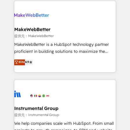
only firm in the world to hold Elite Partner
there’s a good chance one of our globally integrated
Accreditations with both HubSpot and Clay, our
teams has worked with clients just like you Let’s
clients gain a unique advantage in CRM architecture,
explore whether S2 is the partner you’ve been
pipeline generation, data intelligence, and go-to-
looking for...and get your next big initiative moving!
market execution. Why B2B Businesses Choose RP: -
MakeWebBetter
Secure: Soc2 compliant 🛡️ - Pricing: Implementations
提供元：MakeWebBetter
starting at $1,5k 💵 - Speed: Launch in 14 days ⚡ -
MakeWebBetter is a HubSpot technology partner
Global: 75+ RPers across five continents 🌐 - Scale:
proficient in building solutions to maximize the
Largest organically grown & fastest tiering Elite
operational efficiency of HubSpot. The fastest-
Elite
4.9
HubSpot Partner 🪴 - Sales Hub: More
growing tech-enabler & facilitator, MakeWebBetter,
implementations than any other Partner 💻 -
hands you the blend of HubSpot expertise &
Migrations: We convert Salesforce addicts to
eminent solutions & integrations. Trust us to
HubSpot evangelists 🧡 Don't hire a marketing
streamline your HubSpot experience. 🚀HubSpot
agency for an Ops problem. Don't hire a technical
Elite Partners with 10+ years of HubSpot experience
agency for a growth problem. Hire a partner built to
🤝HubSpot Premier Integration partner 🤝Google
solve both.
Premier Partner 2023 🌟5 HubSpot Accreditations 🌟
Instrumental Group
Won HubSpot Theme Challenge 2021 🌟INBOUND’19
提供元：Instrumental Group
HubSpot Rising Star Why us? Harnessing the full
We help companies scale with HubSpot. From small
potential of the powerful HubSpot CRM. ✔️A team of