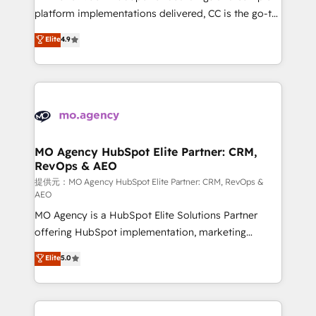
you like support in deploying your inbound
platform implementations delivered, CC is the go-to
marketing strategy? We'll provide support tailored
Elite Solutions Partner for businesses ready to
Elite
4.9
to your needs and sales objectives. With 125+
migrate, replatform, and scale smarter. We specialize
certifications, we are part of the most certified
in high-impact CRM and CMS migrations and
Canadian agencies, and we both hold Onboarding
onboarding from platforms like Salesforce, NetSuite,
Accreditations. Based in Canada (coast to coast), our
Zoho, Pardot, Marketo, Microsoft Dynamics, Wix,
services are offered in both English & French.
WordPress and legacy CRMs, turning fragmented
systems into unified, growth-ready HubSpot
architectures that accelerate revenue operations and
MO Agency HubSpot Elite Partner: CRM,
RevOps & AEO
performance. - Multi-object CRM migration, cleanup,
and implementation. - Pre-built and custom
提供元：MO Agency HubSpot Elite Partner: CRM, RevOps &
AEO
integrations across your full tech stack. - Custom
MO Agency is a HubSpot Elite Solutions Partner
object setup, CMS builds, and full-funnel automation.
offering HubSpot implementation, marketing
- Dashboards, lifecycle campaigns, and lead
automation, CRM and RevOps consulting, data
nurturing sequences. - Cross-hub setup across
Elite
5.0
architecture, sales enablement, lifecycle automation,
Marketing, Sales, Operations, and Service Hubs. -
lead scoring and revenue reporting. HubSpot,
Ongoing optimization, managed support, and
Salesforce and integrated enterprise stacks. Digital
scalable retainers. Let’s make HubSpot your most