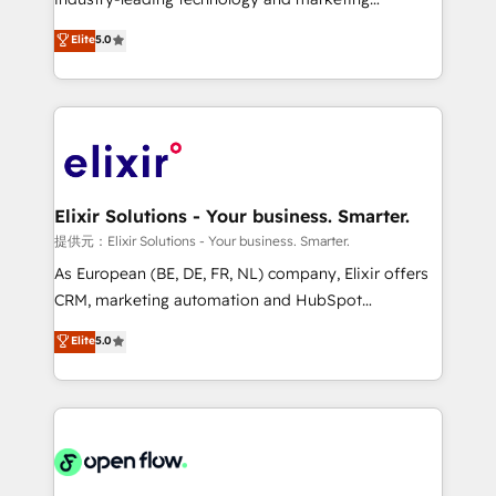
Commerce: Shopify, WooCommerce; lifecycle and
consultancy. Our focus is on enterprise and mid-
Elite
5.0
revenue automation 🏢 Real Estate: deal pipelines;
market B2B companies globally that want a strategic
portfolio and lifecycle management 🏭
approach to execute their goals through creative
Manufacturing: ERP integrations; operational
applications of our solutions; Technical HubSpot
alignment 🛡️ Compliance & Data Considerations:
Consulting, Content Marketing, Growth-Driven
HIPAA-aware; CASL-compliant; GDPR-ready
Design, Migrations + Integrations. Mole Street’s
implementations where required 💡 Why 500+
mission is empowering others to realize their
Clients Choose Us: Elite Partner; technical, fast, and
greatness, which is achieved through creating
Elixir Solutions - Your business. Smarter.
built to scale.
absolute clarity, derived from a well-defined
提供元：Elixir Solutions - Your business. Smarter.
strategy, executed well, and reported on with clear
As European (BE, DE, FR, NL) company, Elixir offers
results. The culture is driven by core values; Joy, Grit,
CRM, marketing automation and HubSpot
Accountability, Curiosity, Authenticity, Growth
integration products and services to mid-market
Elite
5.0
Mindedness, and Clarity. We are driven to win for the
and enterprise customers. We ensure that your sales,
collective good of the company and its clientele, and
service and marketing department operates in the
dedicated to breaking the mold from the agency of
most effective way, while at the same time
the past into the consultancy of the future. Great
leveraging your commercial data for a fully
things are happening.
integrated buyers journey. Elixir is located in
Brussels, Munich "München", Cologne "Köln", Paris