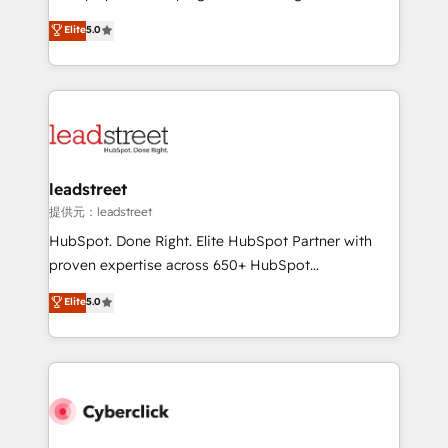
most out of their HubSpot experience operating in
grow with clarity, confidence, and intelligence.
Elite
5.0
the United States, EU, UAE, Mexico and Latin
Operating across the UK, Netherlands, Ireland, and
America. From casual user to super fan: make
Canada, we’ve delivered thousands of successful
HubSpot an experience you LOVE!
HubSpot projects for mid-market and enterprise
clients worldwide, with over 10 years experience. We
combine HubSpot, data, and AI to design connected
go-to-market systems that align people, process,
and technology for predictable, scalable revenue
leadstreet
growth. Our expertise spans RevOps, CRM and data
提供元：leadstreet
architecture, AI enablement, and strategic marketing,
HubSpot. Done Right. Elite HubSpot Partner with
delivered through our proprietary FLAIR framework
proven expertise across 650+ HubSpot
for responsible AI adoption. As a HubSpot Elite
implementations. With 12+ years of HubSpot
Elite
5.0
Partner and ISO 27001:2022 certified consultancy,
experience, we help you use the HubSpot platform
we blend strategy, creativity, and technology to help
to its fullest capacity, improve your current HubSpot
organisations scale smarter and grow stronger.
website, or build your new one.