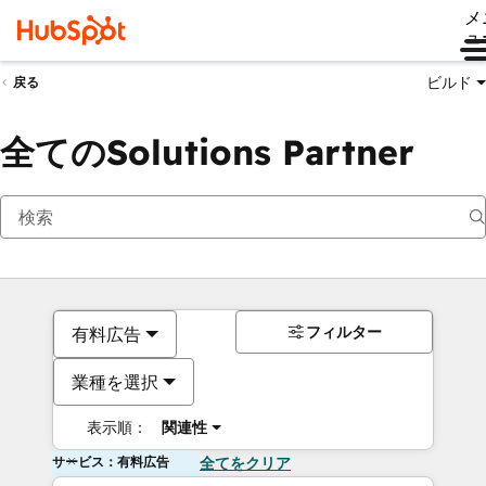
メ
ュ
ビルド
戻る
全てのSolutions Partner
フィルター
有料広告
業種を選択
表示順：
関連性
サービス：有料広告
全てをクリア