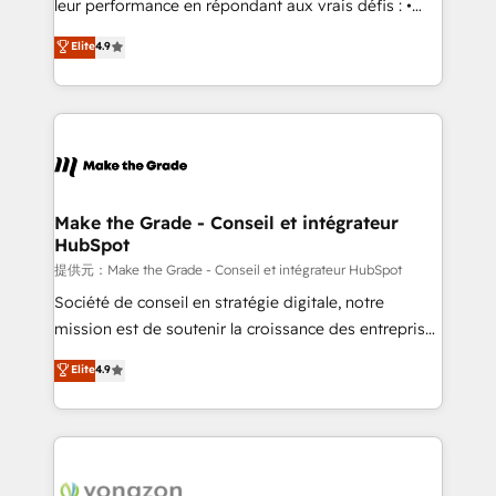
leur performance en répondant aux vrais défis : •
27001:2022 and ISO 9001:2015 across all seven
Intégration de HubSpot avec d’autres outils (ERP,
Elite
4.9
international offices and 175+ employees.
téléphonie, etc.) • Alignement des équipes grâce à un
outil et des données partagées • Amélioration de la
collecte et de l’analyse des données pour des
décisions éclairées • Optimisation de l’efficacité et
de la productivité des équipes Notre équipe de 30
consultants certifiés HubSpot aborde chaque projet
avec un engagement total, alignant processus
Make the Grade - Conseil et intégrateur
HubSpot
métiers et technologie, et guidant vos équipes à
travers le changement, tout en centrant vos objectifs
提供元：Make the Grade - Conseil et intégrateur HubSpot
d’entreprise. Grâce à une méthodologie éprouvée
Société de conseil en stratégie digitale, notre
auprès de plus de 400 clients, nous comprenons
mission est de soutenir la croissance des entreprises
rapidement vos enjeux et intégrons parfaitement
B2B à travers l’acquisition de nouveaux clients,
Elite
4.9
HubSpot dans votre organisation. Pour toute
l'intégration CRM et le développement des revenus
question technique ou besoin de structuration de
auprès de vos comptes existants. En France et à
votre projet HubSpot, contactez notre équipe pour
l'international, nous travaillons avec des ETI
un échange dédié.
ambitieuses, des grands groupes voulant aller au-
delà d’une simple transformation digitale et des