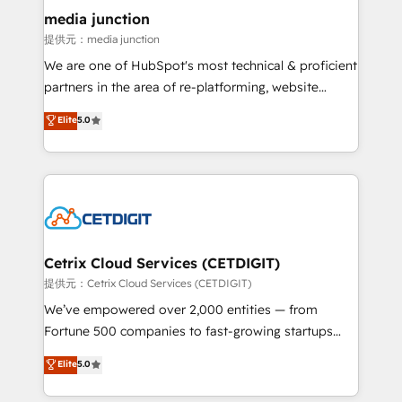
Mexico, USA, and Portugal—we've executed over a
media junction
hundred successful operations. Our approach,
提供元：media junction
rooted in RevOps principles, integrates analysis,
We are one of HubSpot's most technical & proficient
training, planning, and qualification. Leveraging
partners in the area of re-platforming, website
technology, data analytics, CRM optimization, and
design & development. We specialize in multi-hub
Elite
5.0
inbound marketing tactics, we focus on
implementations for mid-market & enterprise
understanding, nurturing, and converting leads.
companies. We are woman-owned, powered by
Partner with us to unlock your business's full
coffee, and we ❤️ dogs. We produce award-winning
potential and achieve sustained growth in today's
work for our clients. 🏆2023 Technical Expertise
competitive market.
Impact Award 🏆2022 Technical Expertise Impact
Award 🏆2022 Platform Migration Excellence Impact
Award 🏆2020 Elite Solutions Partner 🏆2019
Cetrix Cloud Services (CETDIGIT)
Integrations HubSpot Impact Award 🏆2019
提供元：Cetrix Cloud Services (CETDIGIT)
Marketing Enablement HubSpot Impact Award 🏆
We’ve empowered over 2,000 entities — from
2018 Website Design HubSpot Impact Award 🏆2017
Fortune 500 companies to fast-growing startups
Website Design HubSpot Impact Award 🏆2016
and nonprofits — to streamline operations, scale
Elite
5.0
Growth-Driven Design Agency of the Year 🏆2016
revenue, and unlock the full potential of HubSpot.
Sales Enablement HubSpot Impact Award 🏆2015
With deep technical and industry expertise, we fuse