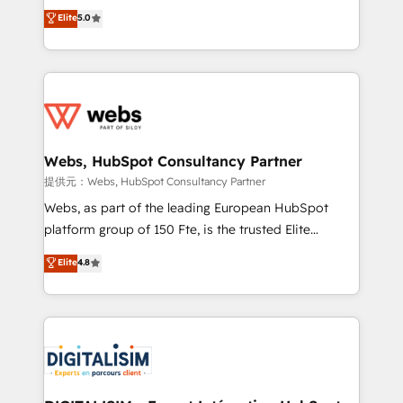
BBD Boom is the HubSpot partner that can help you
Elite
5.0
Execution • 750+ onboardings and 2,000+
to HubSpot Better. We work with your teams to
implementations • Deep expertise across marketing,
solve all your HubSpot challenges and improve user
sales, and service hubs • Built-in flexibility for
adoption, sales process and marketing results.
startups to global brands
Services 📚 Onboarding your team to HubSpot for
the first time 🔧 Designing and optimising your
HubSpot set-up for better results 🌐 Website design
and build using HubSpot 🔌 Integrating HubSpot
Webs, HubSpot Consultancy Partner
with other systems 🎓 Training your teams to be
提供元：Webs, HubSpot Consultancy Partner
HubSpot pros 📊 Lead generation services using
Webs, as part of the leading European HubSpot
HubSpot Why us? - SIX HubSpot Accreditations -
platform group of 150 Fte, is the trusted Elite
awarded by HubSpot after a rigorous process for
HubSpot CRM Partner offering you a roadmap on
Elite
4.8
CRM, Solutions Architecture, Onboarding , Data
maximizing EBITDA and achieving Commercial
Migration, Custom Integration & Platform
Excellence. With our targeted processes, we
Enablement -Onboarded over 500 businesses to
strengthen your digital transformation and minimize
HubSpot -Top 1% of partners worldwide -In-house
costs. As HubSpot's Advanced Accredited CRM
team of 25+ experts Contact us today to help you
Implementation partner, we provide expertise to
get more from your investment in HubSpot.
drive your business forward. Since 2015 we are fully
www.bbdboom.com
dedicated to HubSpot and with an experienced