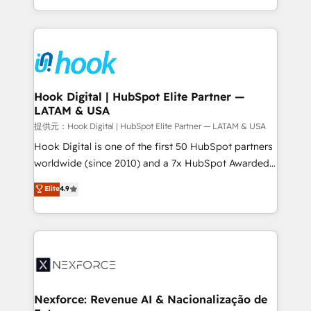
retention 📅 8+ years of consistent results since 2017
HubSpot’s platform and data to fuel success.
Who We Serve Revenue teams, marketing leaders,
Technical Solutions: - HubSpot Technical Consulting -
and sales ops at mid-market companies ready to
HubSpot CRM Implementation - HubSpot
move beyond spreadsheets into unified systems
Onboarding - Data Migration & Integrations -
that drive real business results.
Technical Audit & Optimization Strategic Solutions: -
Revenue Operations - Inbound Marketing -
Hook Digital | HubSpot Elite Partner —
LATAM & USA
Outbound Marketing - HubSpot CMS Website
Design & Development We empower our clients to
提供元：Hook Digital | HubSpot Elite Partner — LATAM & USA
reach their full potential by providing transparent,
Hook Digital is one of the first 50 HubSpot partners
relationship-driven support. With over 300 HubSpot
worldwide (since 2010) and a 7x HubSpot Awarded
certifications and accreditations, we deliver both the
Elite Partner. With 500+ projects across the U.S.,
Elite
4.9
technical know-how and strategic guidance you
Brazil, and LATAM, we combine global expertise with
need to succeed.
regional experience. Today, we are Brazil’s largest
HubSpot Elite Partner—trusted by companies across
the Americas to scale smarter. ⚙️ CRM
Implementation & Migration Onboarding across all
Hubs, plus migrations from Salesforce, Pipedrive, RD
Station, Freshdesk, Intercom, and more. Custom
Nexforce: Revenue AI & Nacionalização de