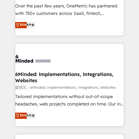
Over the past few years, OneMetric has partnered
English, Spanish, Portuguese & Italian 👉 Grow
with 750+ customers across SaaS, fintech,
smarter with AI and HubSpot.
healthcare, real estate, and other industries. With
Elite
4.9
150+ HubSpot-certified experts, we deliver scalable
solutions to complex GTM and RevOps challenges.
Our Expertise 🔹 Onboarding & Implementation:
Accredited HubSpot Partner, ensuring smooth setup
tailored to your GTM motion. 🔹 Migrations:
Accredited HubSpot Partner, ensuring migration
from other CRMs to HubSpot without data loss or
6Minded: Implementations, Integrations,
Websites
downtime. 🔹 RevOps Strategy: Align teams,
processes, and data to drive revenue efficiency. 🔹
提供元：6Minded: Implementations, Integrations, Websites
Integrations: Connect HubSpot with your tech stack
Tailored implementations without out-of-scope
for better adoption. 🔹 Custom Solutions: Build
headaches, web projects completed on time. Our in-
tailored apps, workflows, and configurations. We are
house team of certified CRM architects, experts,
Elite
5.0
SOC 2 Type II and ISO 27001 certified, reinforcing
developers, designers, and marketers handles all
our commitment to data security and compliance. At
aspects of your HubSpot. ✨ 400+ global clients ✨
OneMetric, we help revenue teams focus on the
100+ seamless migrations from 15+ different CRMs