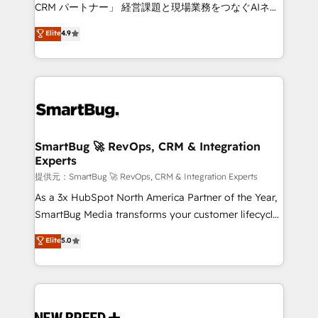
Move from any legacy CRM. Zero downtime, full data
CRM パートナー」 経営課題と現場業務をつなぐAIネイ
integrity. ➤ Implementation: Configure HubSpot to
ティブ・エージェンシーとして、HubSpot Eliteの実装
Elite
4.9
run your revenue process. Sales, marketing, and
力で顧客フロント業務を再設計します。 💡 100inc は何
service wired together. ➤ AI and Integrations: Layer
をする会社か？ HubSpotを共通基盤に、AIエージェン
Breeze AI, custom agents, and APIs to remove
トを組み込んだ顧客フロント業務（マーケティング・営
manual work. ➤ Ongoing Management: Monthly
業・CS）を組織全体で設計・実装する日本のAIネイテ
tune-ups, feature rollouts, adoption coaching. Buying
ィブ・エージェンシーです。事業部・グループ会社・部
HubSpot, switching to it, or reviving a stale portal?
門が分立する組織で、データと業務プロセスのサイロ化
We are built for the work.
を、CRMを軸とした全社共通基盤に再構築します。意
SmartBug 🚀 RevOps, CRM & Integration
Experts
思決定者・PMO・現場担当者に並走します。 1️⃣
HubSpot導入・活用支援 顧客データの一元化から、
提供元：SmartBug 🚀 RevOps, CRM & Integration Experts
GTMの見える化・自動化まで。全Hub統合運用、デー
As a 3x HubSpot North America Partner of the Year,
タ品質設計、グループ横断のCRM統合に対応します。
SmartBug Media transforms your customer lifecycle
2️⃣ AIエージェント組織構築 営業・マーケティング業務
into a revenue engine. Our unified ecosystem
Elite
5.0
の一部をAIが自律実行する組織への移行を設計・実装。
includes specialized divisions Globalia (AI &
Breeze・Claude等をHubSpotと連携させ、役割定義・
Software) and Point Success Media (Paid Media),
運用ルール・成果指標まで含めて設計します。 3️⃣ 全社
making this the official home for all three brands. 🔄
DX × AI推進のPMO伴走支援 複数部門をまたぐDX×AI変
Implementation & Integration - Seamless migrations
革を、構想から実装・定着までPMOとして主導。「設
and system integrations powered by Globalia’s