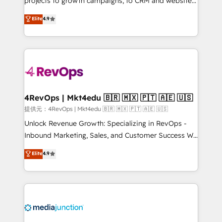
projects to growth campaigns, to CRM and websites.
HubSpot experts backed by over 10+ years of
Hire an agency that's experienced in every inch of
Elite
4.9
HubSpot experience ✔️Flexible pricing models —
HubSpot and willing to work hand-in-hand with your
Hourly-fee (assigned one Dedicated HubSpot
team to simplify the complex and build a better
Admin); Monthly-fee (HubSpot Admin + Project
experience for your team and customers.
Manager); and Fixed Project Cost (as per
requirement). ✔️Helped over 25,000+ customers so
far with our HubSpot solutions. ✔️Bespoke apps &
on-demand bundle services. Connect with us today!
4RevOps | Mkt4edu 🇧🇷 🇲🇽 🇵🇹 🇦🇪 🇺🇸
提供元：4RevOps | Mkt4edu 🇧🇷 🇲🇽 🇵🇹 🇦🇪 🇺🇸
Unlock Revenue Growth: Specializing in RevOps -
Inbound Marketing, Sales, and Customer Success We
specialize in driving revenue growth for companies
Elite
4.9
across industries through tailored marketing, sales,
and customer success strategies, utilizing RevOps
methodologies. As Latin America's largest HubSpot
partner and a global leader in education market, we
offer unparalleled insights. Operating in five
countries—Brazil, UAE (Abu Dhabi/Dubai/Sharjah),