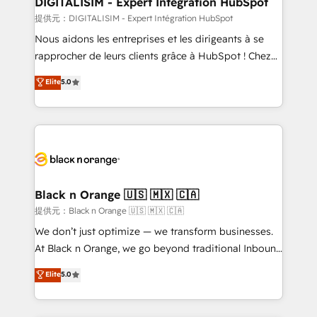
DIGITALISIM - Expert Intégration HubSpot
team (50+), we work with reputable companies in
提供元：DIGITALISIM - Expert Intégration HubSpot
B2B sectors such as manufacturing, SaaS and
Nous aidons les entreprises et les dirigeants à se
business services. We prepare a customized
rapprocher de leurs clients grâce à HubSpot ! Chez
business case that demonstrates the value and
DIGITALISIM, nous avons l'intime conviction que la
Elite
5.0
impact of your digital transformation, including a
réussite des entreprises passe par l’innovation web,
detailed financial rationale with a focus on ROI and
le marketing digital, et la relation client ! C'est
TCO. As a trusted extension of your team, we
pourquoi, nos experts sont à la fois capables de
believe in the power of partnership. Together, we
gérer votre projet de création de site internet, votre
embark on a transformational journey that sets your
référencement, votre stratégie digitale et le pilotage
business up for long-term success. Unlock your
et l'intégration d'HubSpot ! Les grandes phases d'un
business. If not now, when?
projet HubSpot avec DIGITALISIM : 🧽 Nettoyage,
Black n Orange 🇺🇸 🇲🇽 🇨🇦
migration et intégration des bases de données. 🚀
提供元：Black n Orange 🇺🇸 🇲🇽 🇨🇦
Développement des interfaces avec vos logiciels
We don’t just optimize — we transform businesses.
métiers ⚙️ Configuration de la plateforme HubSpot
At Black n Orange, we go beyond traditional Inbound
📈 Configuration de rapports et tableaux de bord 🤝
Marketing with our exclusive methodologies:
Elite
5.0
Book Process & Guidelines utilisateurs 🎓
BOOMS and BOOST. Together, they form a powerful
Formations des utilisateurs
combination that has driven success for over 800
businesses worldwide. As Elite HubSpot Partners, we