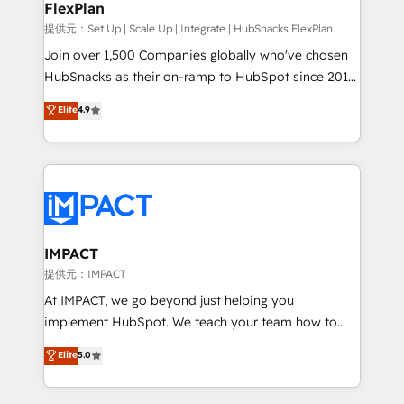
FlexPlan
people, exciting ideas and can-do mentality, we
ensure revenue growth on a daily basis. So tell us
提供元：Set Up | Scale Up | Integrate | HubSnacks FlexPlan
your challenge; our passionate and growth driven
Join over 1,500 Companies globally who've chosen
team of 100+ experts is ready for you! Driving digital
HubSnacks as their on-ramp to HubSpot since 2014
growth | www.brightdigital.com
Simple pay-as-you-go plans that accelerate value...
Elite
4.9
1️⃣ Set Up | Onboarding New or Check-fixing existing
HubSpot portals 2️⃣ Scale Up | 100% HubSpot Task
Execution... Global 24/7 ... All Experts 3️⃣ Integrate |
your entire Tech Stack with Custom Integrations
Slash months from your API Integration project... ⬅️
Click "Contact Business" ⬅️ to access 150+ Kickstart
Integration templates that put HubSpot in the center
IMPACT
of your tech stack, syncing... 🛍️ Shopify or
提供元：IMPACT
WooCommerce 💲 Stripe or Paypal 💰 Sage or
At IMPACT, we go beyond just helping you
Netsuite 🤖 Google or Microsoft ✍️ DocuSign or
implement HubSpot. We teach your team how to
PandaDoc 🌐 Avalara or Quaderno HubSnacks holds
master it. As the creators of the Endless Customers
Elite
5.0
the rare Advanced "Custom Integrations"
System™ (the next evolution of They Ask, You
Accreditation, securely sync data across... 🔄 any
Answer), we’re the only HubSpot partner built
apps, in any direction. Stuck on your old CRM..?