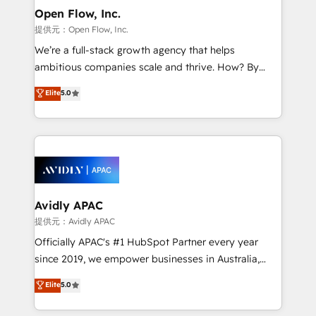
and Amsterdam. Elixir is a first mover and leader
Open Flow, Inc.
when it comes to HubSpot sales and service
提供元：Open Flow, Inc.
implementations, highly renowned for our business
We’re a full-stack growth agency that helps
acumen, process (re-)design experience and a
ambitious companies scale and thrive. How? By
massive amount of success stories in this area. We
upgrading and streamlining every single revenue-
Elite
5.0
integrate HubSpot with complex solutions like SAP,
generating aspect of your business. We’re proud
MicroSoft, custom solutions,... Our company also has
HubSpot Elite Solutions Partners and devout CRM
strong experience with HubSpot CRM extension,
nerds who can harness HubSpot’s custom digital
mobile apps for Field Service Management and
tools to improve each touchpoint of your customer
Retail execution, CPQ, customer portals and
experience. Working hand-in-hand with your team,
HubSpot CMS developments. And we're champions
we’ll assemble a RevOps machine that drives more
when it comes to complex data migrations.
traffic, generates better leads and crushes your
Avidly APAC
revenue goals. We've worked with thousands of
提供元：Avidly APAC
HubSpot customers and we'd love to work with you
Officially APAC's #1 HubSpot Partner every year
too! Clients come to us for: Advanced CRM solutions
since 2019, we empower businesses in Australia,
System Integrations both Custom and Native to
New Zealand, and globally to realise their full
Elite
5.0
HubSpot Data System Migrations between systems
potential through enterprise HubSpot CRM
to HubSpot New lead generation strategies Time-
implementation. And we deliver best practice across