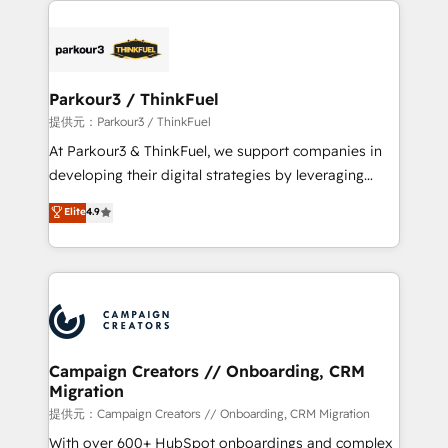
specialize in crafting high-performance growth
strategies that integrate data-driven marketing,
automation, and revenue intelligence to help
companies scale faster and smarter. 🔹 BOOMS:
Parkour3 / ThinkFuel
Demand generation for all your buyers With BOOMS,
提供元：Parkour3 / ThinkFuel
you invest in 100% of your buyers, accelerating your
At Parkour3 & ThinkFuel, we support companies in
growth and positioning yourself as an undisputed
developing their digital strategies by leveraging
leader. 🔹 BOOST: Optimize your digital
technologies and automating their marketing and
Elite
4.9
transformation process A methodology designed to
sales processes to generate growth. Our offer spans
implement HubSpot effectively and optimize your
from Strategy to Operations. We specialize in CRM
digital processes. 🔹 Trusted by Industry Leaders
onboarding and implementation, web design, sales
With an average rating of 4.9/5 and a proven track
& marketing automation, and digital marketing. With
record of business transformation, our growth-first
extensive experience working with tech companies
approach has helped brands dominate their
and manufacturers since 2002, we are committed to
markets.
empowering our clients and developing their
Campaign Creators // Onboarding, CRM
Migration
autonomy. Get to grips with HubSpot through
guided implementation and seamless integration of
提供元：Campaign Creators // Onboarding, CRM Migration
the CRM platform into your digital ecosystem. Would
With over 600+ HubSpot onboardings and complex