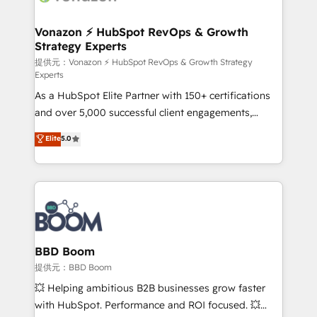
startups florissantes. Nos 3 grandes expertises sont :
➤ L’intégration de CRM et de méthodologie RevOps
Vonazon ⚡ HubSpot RevOps & Growth
Strategy Experts
pour aligner les équipes marketing, commerciales et
support client (data migration, synchronisation API,
提供元：Vonazon ⚡ HubSpot RevOps & Growth Strategy
Experts
audit et maintenance) ➤ La création de sites internet
As a HubSpot Elite Partner with 150+ certifications
de conversion qui transforment les visiteurs en
and over 5,000 successful client engagements,
opportunités d'affaires ➤ La mise en place de
Vonazon turns marketing complexity into
stratégies d'acquisition marketing (SEO, SEA,
Elite
5.0
measurable, scalable growth. From onboarding to
inbound, automatisation marketing, ABM, IA,
enterprise-grade campaigns, our in-house team
emailing) Informations clés : - 10 ans d'expérience -
builds scalable strategies that drive long-term
100+ intégrations CRM HubSpot réussies - 40
revenue. ⚙️ HubSpot Integration & Optimization •
experts conseil - 150 certifications HubSpot
Seamless CRM, CMS, and automation setup •
cumulées
Complex platform migrations and data cleanups •
Custom APIs and third-party integrations 📈 End-to-
BBD Boom
End Revenue Acceleration • Lifecycle marketing and
提供元：BBD Boom
pipeline growth programs • Sales enablement tools
💥 Helping ambitious B2B businesses grow faster
and CRM optimization • Retention strategies with
with HubSpot. Performance and ROI focused. 💥
customer journey mapping 🏅 Elite-Level HubSpot