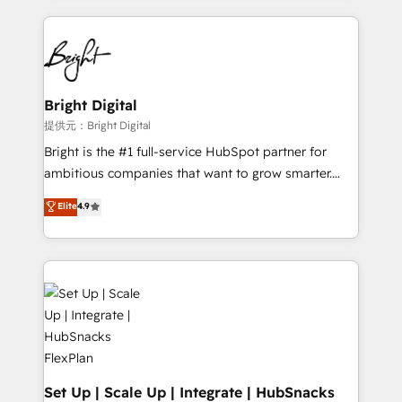
Growth-Driven Design Agency of the Year 🏆2015
automation, integration, and AI innovation to deliver
Became the 5th Agency to reach Diamond 🏆2014
lasting impact. We specialize in: • Turnkey and end-
HubSpot COS Performance Award 🏆2014 HubSpot
to-end HubSpot implementations • Onboarding for
COS Design Award 🏆2013 HubSpot Marketplace
Sales, Service, Marketing & Content Hubs • AI voice
Provider of the Year 🏆2011 Became a HubSpot
and chat agents, predictive automation, and smart
Bright Digital
Partner 📆Founded in 1997
workflows • Salesforce + HubSpot integration •
提供元：Bright Digital
RevOps and AI-driven sales enablement • Website
Bright is the #1 full-service HubSpot partner for
design and CMS development • ERP integration: SAP,
ambitious companies that want to grow smarter.
NetSuite, Microsoft Dynamics, … • Data cleansing
From HubSpot onboarding, to training, from
Elite
4.9
and CRM migration from any platform •
developing a new website to lead generation and
Client/member portals built on HubSpot • Custom
digital marketing; we do it all (and with great
and complex integrations: SAM.gov, GovWin,
results)! In short, our services include: - HubSpot
QuickBooks, PandaDoc, ClickUp, Shopify, Mapsly,
consultancy: onboarding, training, data migration -
WooCommerce, BuilderTrend, and more Experience
HubSpot development: websites, custom modules,
the difference — reach out to see how AI + HubSpot
integrations - Marketing & sales solutions: digital
can transform your business.
marketing, advertising, campaigns, content and
design We connect people, data and technology to
improve customer experiences. With our bright
Set Up | Scale Up | Integrate | HubSnacks