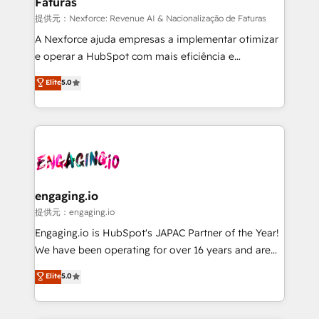
Faturas
objects, automations, and integrations built for
growth. 🚀 AI-Driven GTM Orchestration Unify
提供元：Nexforce: Revenue AI & Nacionalização de Faturas
HubSpot with LinkedIn, WhatsApp, email, paid
A Nexforce ajuda empresas a implementar otimizar
media, and AI voice to drive pipeline. 🤖 AI Custom
e operar a HubSpot com mais eficiência e
Agent Development Deploy AI agents for
previsibilidade de receita. Combinamos Revenue
Elite
5.0
prospecting, follow-ups, service triage, and
Operations (RevOps) e Inteligência Artificial para
knowledge retrieval—built in HubSpot. ⚡ Fast-Track
estruturar processos integrar sistemas organizar
& Growth-Track Services Fast-Track: Rapid HubSpot
dados e automatizar operações. O objetivo é
onboarding in weeks Growth-Track: Unlock
transformar a HubSpot em um verdadeiro sistema
advanced optimization & adoption 📍 São Paulo, BR
operacional de receita conectando equipes
• Des Moines, IA • New York, NY
tecnologia e dados em uma operação integrada.
Também somos distribuidores oficiais da HubSpot
engaging.io
e de mais de 150 softwares globais permitindo
提供元：engaging.io
contratar e pagar a HubSpot em reais com nota
Engaging.io is HubSpot's JAPAC Partner of the Year!
fiscal no Brasil e gerar economia de até 50% na
We have been operating for over 16 years and are
contratação de softwares internacionais.
one of HubSpot's most experienced and technically
Elite
5.0
Oferecemos ainda agentes de IA especializados em
capable Agency Partners globally. We specialise in
HubSpot que automatizam tarefas executam rotinas
complex CRM migrations, implementations,
no CRM e mantêm os dados organizados, como um
integrations, custom CMS portal development,