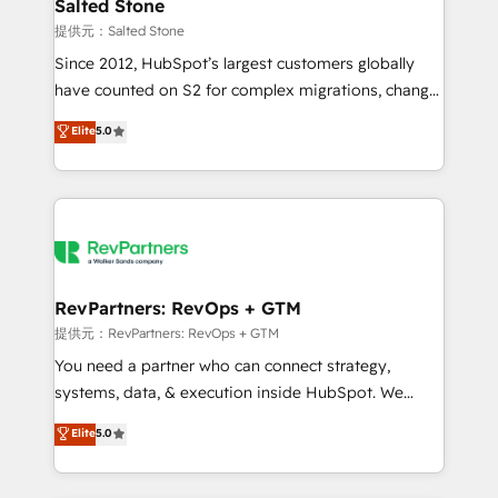
we turn complexity into clarity, human at global
Salted Stone
scale. 🏆 HubSpot’s CEO called us “the partner of the
提供元：Salted Stone
future.” Others agree it is proof of trust built through
Since 2012, HubSpot’s largest customers globally
measurable impact.
have counted on S2 for complex migrations, change
management, systems integration, and creative
Elite
5.0
solutions that deliver measurable impact and
transform brand experiences As one of the few full-
service creative agencies in the HubSpot
ecosystem, we blend strategy, technology, & award-
winning design to build scalable, globally
regionalized HubSpot websites, integrated
marketing campaigns, & RevOps frameworks that
RevPartners: RevOps + GTM
fuel long-term success We connect the entire
提供元：RevPartners: RevOps + GTM
customer lifecycle through seamless integrations,
You need a partner who can connect strategy,
ensure long-term adoption with change-
systems, data, & execution inside HubSpot. We
management programs, and align marketing, sales,
bridge the gap where most agencies fall short by
Elite
5.0
and service to drive sustainable growth With 6 key
combining GTM strategy with technical execution to
HubSpot accreditations and experience across
solve the right problem with the right solution. As the
hundreds of organizations in dozens of industries,