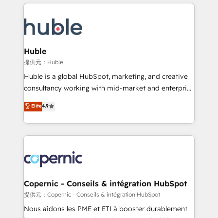
entirely around coaching and training. That means
Migrate | seamlessly off your old CRM onto a clean
we don’t do the work for you; we help you build the
new HubSpot portal with Advanced Website and
skills, processes, and internal team you need to
CRM Migrations using our in-house "HubScrub" Tool.
attract the right buyers, close deals faster, and grow
without outside dependencies. You’ll learn how to: •
Huble
Set up, audit, and organize your HubSpot portal •
提供元：Huble
Get your sales team fully using HubSpot • Track
Huble is a global HubSpot, marketing, and creative
pipeline and revenue across the entire buyer journey
consultancy working with mid-market and enterprise
• Build an in-house marketing team that drives
businesses. We go beyond implementation, shaping
Elite
4.9
growth • Create content and videos that attract
the strategy, processes, and teams that turn
buyers • Use AI to scale smarter Our coaching-led
HubSpot into a genuine growth engine. Named
approach works best for companies that are done
HubSpot's Global Partner of the Year in 2024,
with outsourcing and ready to build something that
consistently ranked among their top 5 partners
lasts. So if you're ready to become the most trusted
worldwide, and with over 15 years in the ecosystem,
voice in your market, let’s talk.
Huble has built a track record that speaks for itself.
One company, one operating model, delivering
Copernic - Conseils & intégration HubSpot
across offices and consulting teams in the UK, USA,
提供元：Copernic - Conseils & intégration HubSpot
Canada, Germany, France, Belgium, Singapore, and
Nous aidons les PME et ETI à booster durablement
South Africa. Certified compliant with ISO/IEC