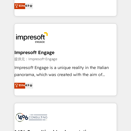
thinkers. We blend strategy, design, and
Elite
4.9
Platform Migration Excellence. • Top 3 Partner of the
development—always fueled by curiosity—to turn
Year LATAM 2022, 2023, 2024, 2025. • Partner of the
ideas, opportunities, and challenges into meaningful
Year 2024. • Organizer of Aliados.ai (AI, marketing &
experiences. To us, technology is more than just
tech global congress). 👉 Ready to scale your
code; it’s about creating things that are useful, cool,
business with HubSpot? Let Cebra’s experts help
and—most importantly—simple. That’s why we lean
you grow faster, smarter, and with impact.
into bold ideas and shape them into thoughtful
products and strategies that actually make a
Impresoft Engage
difference.
提供元：Impresoft Engage
Impresoft Engage is a unique reality in the Italian
panorama, which was created with the aim of
putting Customer Experience at the center by
Elite
4.9
creating digital environments capable of integrating
people, processes and data. We offer the best
digital solutions on the market, ranging from CRM
processes and technologies to digital strategy, from
marketing automation to online and offline sales
processes through Customer Service Management,
allowing companies to optimize processes and meet