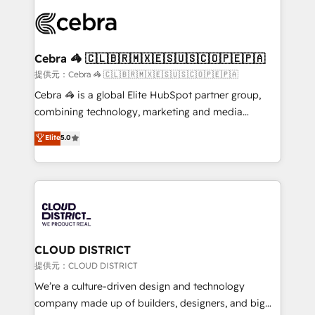
OneMetric that matters most: revenue.
✨ 100,000+ hours in HubSpot projects, 75+ full Hub
implementations, and 5,000+ pages ✨ CS: Clients
generating 7-digit MRR from inbound campaigns ✨
CS: 245% organic growth & +751% new visitors for a
Cebra 🦓 🇨🇱🇧🇷🇲🇽🇪🇸🇺🇸🇨🇴🇵🇪🇵🇦
full-funnel HubSpot project ✨ CS: 415% conversion
提供元：Cebra 🦓 🇨🇱🇧🇷🇲🇽🇪🇸🇺🇸🇨🇴🇵🇪🇵🇦
boost with a new HubSpot site Recognized leaders:
Cebra 🦓 is a global Elite HubSpot partner group,
🏆 HubSpot Platform Migration Impact Award 🏆
combining technology, marketing and media
Clutch HubSpot Global Leader 🏆 Finalist: HubSpot
expertise across Latin America and Southern
Elite
5.0
Inbound Campaign of the Year 🏆 Gold AVA Digital
Europe, with teams across 7 countries. Born in Chile,
Award for Best Website 🌟 Accreditations: CRM
we combine local insight with international reach to
Implementation, HubSpot Content Experience, CRM
help businesses grow through technology, creativity,
Data Migration & Custom Integration
AI and strategy. For over 12 years, we’ve delivered
500+ HubSpot implementations, building end-to-
end solutions that integrate CRM, AI automation,
inbound and loop marketing, content, and digital
CLOUD DISTRICT
creativity. Our multicultural team works in Spanish,
提供元：CLOUD DISTRICT
Portuguese, and English to design scalable strategies
We’re a culture-driven design and technology
that drive measurable growth. 🌎 Highlights: • 10+
company made up of builders, designers, and big
years as a HubSpot partner. • 2023 Impact Awards: