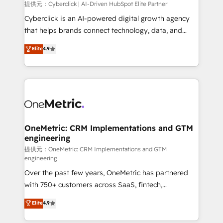
提供元：Cyberclick | AI-Driven HubSpot Elite Partner
Cyberclick is an AI-powered digital growth agency
that helps brands connect technology, data, and
creativity to achieve measurable results. Founded in
Elite
4.9
Barcelona and operating across Spain, LATAM, and
the UK, we support global companies in building
smarter marketing, sales, and customer success
strategies. As the only HubSpot Elite Partner in
Iberia (Spain & Portugal), we combine human insight
with intelligent automation to drive sustainable
growth. Our multidisciplinary team designs solutions
OneMetric: CRM Implementations and GTM
engineering
that simplify complexity, boost performance, and
turn innovation into real impact. 🌍 Highlights •
提供元：OneMetric: CRM Implementations and GTM
engineering
HubSpot Partner since 2012 • 2022 EMEA Impact
Over the past few years, OneMetric has partnered
Award: Best Integration • 150+ successful HubSpot
with 750+ customers across SaaS, fintech,
projects • Clients in 30+ industries • Proprietary
healthcare, real estate, and other industries. With
technology for integrations • Multilingual team:
Elite
4.9
150+ HubSpot-certified experts, we deliver scalable
English, Spanish, Portuguese & Italian 👉 Grow
solutions to complex GTM and RevOps challenges.
smarter with AI and HubSpot.