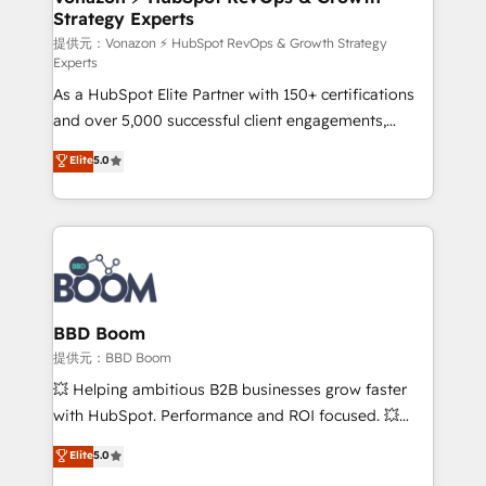
Strategy Experts
pour aligner les équipes marketing, commerciales et
support client (data migration, synchronisation API,
提供元：Vonazon ⚡ HubSpot RevOps & Growth Strategy
Experts
audit et maintenance) ➤ La création de sites internet
As a HubSpot Elite Partner with 150+ certifications
de conversion qui transforment les visiteurs en
and over 5,000 successful client engagements,
opportunités d'affaires ➤ La mise en place de
Vonazon turns marketing complexity into
stratégies d'acquisition marketing (SEO, SEA,
Elite
5.0
measurable, scalable growth. From onboarding to
inbound, automatisation marketing, ABM, IA,
enterprise-grade campaigns, our in-house team
emailing) Informations clés : - 10 ans d'expérience -
builds scalable strategies that drive long-term
100+ intégrations CRM HubSpot réussies - 40
revenue. ⚙️ HubSpot Integration & Optimization •
experts conseil - 150 certifications HubSpot
Seamless CRM, CMS, and automation setup •
cumulées
Complex platform migrations and data cleanups •
Custom APIs and third-party integrations 📈 End-to-
BBD Boom
End Revenue Acceleration • Lifecycle marketing and
提供元：BBD Boom
pipeline growth programs • Sales enablement tools
💥 Helping ambitious B2B businesses grow faster
and CRM optimization • Retention strategies with
with HubSpot. Performance and ROI focused. 💥
customer journey mapping 🏅 Elite-Level HubSpot
BBD Boom is the HubSpot partner that can help you
Elite
5.0
Execution • 750+ onboardings and 2,000+
to HubSpot Better. We work with your teams to
implementations • Deep expertise across marketing,