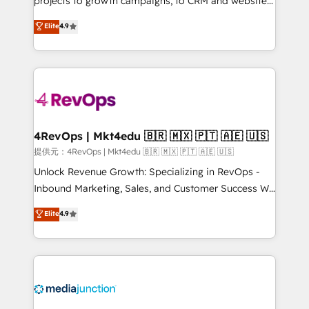
projects to growth campaigns, to CRM and websites.
HubSpot experts backed by over 10+ years of
Hire an agency that's experienced in every inch of
Elite
4.9
HubSpot experience ✔️Flexible pricing models —
HubSpot and willing to work hand-in-hand with your
Hourly-fee (assigned one Dedicated HubSpot
team to simplify the complex and build a better
Admin); Monthly-fee (HubSpot Admin + Project
experience for your team and customers.
Manager); and Fixed Project Cost (as per
requirement). ✔️Helped over 25,000+ customers so
far with our HubSpot solutions. ✔️Bespoke apps &
on-demand bundle services. Connect with us today!
4RevOps | Mkt4edu 🇧🇷 🇲🇽 🇵🇹 🇦🇪 🇺🇸
提供元：4RevOps | Mkt4edu 🇧🇷 🇲🇽 🇵🇹 🇦🇪 🇺🇸
Unlock Revenue Growth: Specializing in RevOps -
Inbound Marketing, Sales, and Customer Success We
specialize in driving revenue growth for companies
Elite
4.9
across industries through tailored marketing, sales,
and customer success strategies, utilizing RevOps
methodologies. As Latin America's largest HubSpot
partner and a global leader in education market, we
offer unparalleled insights. Operating in five
countries—Brazil, UAE (Abu Dhabi/Dubai/Sharjah),