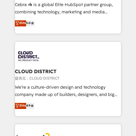
boost with a new HubSpot site Recognized leaders:
Cebra 🦓 is a global Elite HubSpot partner group,
🏆 HubSpot Platform Migration Impact Award 🏆
combining technology, marketing and media
Clutch HubSpot Global Leader 🏆 Finalist: HubSpot
expertise across Latin America and Southern
Elite
5.0
Inbound Campaign of the Year 🏆 Gold AVA Digital
Europe, with teams across 7 countries. Born in Chile,
Award for Best Website 🌟 Accreditations: CRM
we combine local insight with international reach to
Implementation, HubSpot Content Experience, CRM
help businesses grow through technology, creativity,
Data Migration & Custom Integration
AI and strategy. For over 12 years, we’ve delivered
500+ HubSpot implementations, building end-to-
end solutions that integrate CRM, AI automation,
inbound and loop marketing, content, and digital
CLOUD DISTRICT
creativity. Our multicultural team works in Spanish,
提供元：CLOUD DISTRICT
Portuguese, and English to design scalable strategies
We’re a culture-driven design and technology
that drive measurable growth. 🌎 Highlights: • 10+
company made up of builders, designers, and big
years as a HubSpot partner. • 2023 Impact Awards:
thinkers. We blend strategy, design, and
Elite
4.9
Platform Migration Excellence. • Top 3 Partner of the
development—always fueled by curiosity—to turn
Year LATAM 2022, 2023, 2024, 2025. • Partner of the
ideas, opportunities, and challenges into meaningful
Year 2024. • Organizer of Aliados.ai (AI, marketing &
experiences. To us, technology is more than just
tech global congress). 👉 Ready to scale your
code; it’s about creating things that are useful, cool,
business with HubSpot? Let Cebra’s experts help