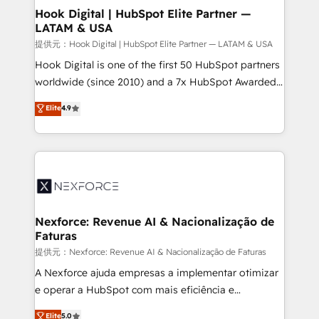
Revenue Operations - Inbound Marketing -
Hook Digital | HubSpot Elite Partner —
LATAM & USA
Outbound Marketing - HubSpot CMS Website
Design & Development We empower our clients to
提供元：Hook Digital | HubSpot Elite Partner — LATAM & USA
reach their full potential by providing transparent,
Hook Digital is one of the first 50 HubSpot partners
relationship-driven support. With over 300 HubSpot
worldwide (since 2010) and a 7x HubSpot Awarded
certifications and accreditations, we deliver both the
Elite Partner. With 500+ projects across the U.S.,
Elite
4.9
technical know-how and strategic guidance you
Brazil, and LATAM, we combine global expertise with
need to succeed.
regional experience. Today, we are Brazil’s largest
HubSpot Elite Partner—trusted by companies across
the Americas to scale smarter. ⚙️ CRM
Implementation & Migration Onboarding across all
Hubs, plus migrations from Salesforce, Pipedrive, RD
Station, Freshdesk, Intercom, and more. Custom
Nexforce: Revenue AI & Nacionalização de
Faturas
objects, automations, and integrations built for
growth. 🚀 AI-Driven GTM Orchestration Unify
提供元：Nexforce: Revenue AI & Nacionalização de Faturas
HubSpot with LinkedIn, WhatsApp, email, paid
A Nexforce ajuda empresas a implementar otimizar
media, and AI voice to drive pipeline. 🤖 AI Custom
e operar a HubSpot com mais eficiência e
Agent Development Deploy AI agents for
previsibilidade de receita. Combinamos Revenue
Elite
5.0