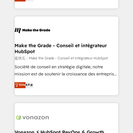
téléphonie, etc.) • Alignement des équipes grâce à un
outil et des données partagées • Amélioration de la
collecte et de l’analyse des données pour des
décisions éclairées • Optimisation de l’efficacité et
de la productivité des équipes Notre équipe de 30
consultants certifiés HubSpot aborde chaque projet
avec un engagement total, alignant processus
Make the Grade - Conseil et intégrateur
HubSpot
métiers et technologie, et guidant vos équipes à
travers le changement, tout en centrant vos objectifs
提供元：Make the Grade - Conseil et intégrateur HubSpot
d’entreprise. Grâce à une méthodologie éprouvée
Société de conseil en stratégie digitale, notre
auprès de plus de 400 clients, nous comprenons
mission est de soutenir la croissance des entreprises
rapidement vos enjeux et intégrons parfaitement
B2B à travers l’acquisition de nouveaux clients,
Elite
4.9
HubSpot dans votre organisation. Pour toute
l'intégration CRM et le développement des revenus
question technique ou besoin de structuration de
auprès de vos comptes existants. En France et à
votre projet HubSpot, contactez notre équipe pour
l'international, nous travaillons avec des ETI
un échange dédié.
ambitieuses, des grands groupes voulant aller au-
delà d’une simple transformation digitale et des
startups florissantes. Nos 3 grandes expertises sont :
➤ L’intégration de CRM et de méthodologie RevOps
Vonazon ⚡ HubSpot RevOps & Growth