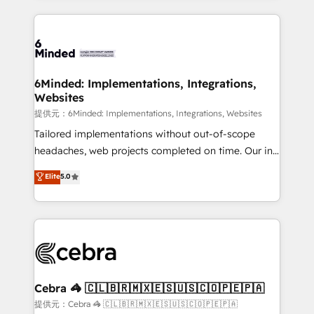
Our Expertise 🔹 Onboarding & Implementation:
Accredited HubSpot Partner, ensuring smooth setup
tailored to your GTM motion. 🔹 Migrations:
Accredited HubSpot Partner, ensuring migration
from other CRMs to HubSpot without data loss or
6Minded: Implementations, Integrations,
Websites
downtime. 🔹 RevOps Strategy: Align teams,
processes, and data to drive revenue efficiency. 🔹
提供元：6Minded: Implementations, Integrations, Websites
Integrations: Connect HubSpot with your tech stack
Tailored implementations without out-of-scope
for better adoption. 🔹 Custom Solutions: Build
headaches, web projects completed on time. Our in-
tailored apps, workflows, and configurations. We are
house team of certified CRM architects, experts,
Elite
5.0
SOC 2 Type II and ISO 27001 certified, reinforcing
developers, designers, and marketers handles all
our commitment to data security and compliance. At
aspects of your HubSpot. ✨ 400+ global clients ✨
OneMetric, we help revenue teams focus on the
100+ seamless migrations from 15+ different CRMs
OneMetric that matters most: revenue.
✨ 100,000+ hours in HubSpot projects, 75+ full Hub
implementations, and 5,000+ pages ✨ CS: Clients
generating 7-digit MRR from inbound campaigns ✨
CS: 245% organic growth & +751% new visitors for a
Cebra 🦓 🇨🇱🇧🇷🇲🇽🇪🇸🇺🇸🇨🇴🇵🇪🇵🇦
full-funnel HubSpot project ✨ CS: 415% conversion
提供元：Cebra 🦓 🇨🇱🇧🇷🇲🇽🇪🇸🇺🇸🇨🇴🇵🇪🇵🇦