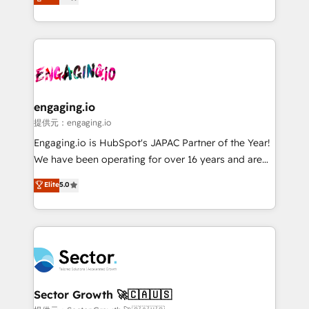
prospecting, follow-ups, service triage, and
Operations (RevOps) e Inteligência Artificial para
knowledge retrieval—built in HubSpot. ⚡ Fast-Track
estruturar processos integrar sistemas organizar
& Growth-Track Services Fast-Track: Rapid HubSpot
dados e automatizar operações. O objetivo é
onboarding in weeks Growth-Track: Unlock
transformar a HubSpot em um verdadeiro sistema
advanced optimization & adoption 📍 São Paulo, BR
operacional de receita conectando equipes
• Des Moines, IA • New York, NY
tecnologia e dados em uma operação integrada.
Também somos distribuidores oficiais da HubSpot
engaging.io
e de mais de 150 softwares globais permitindo
提供元：engaging.io
contratar e pagar a HubSpot em reais com nota
Engaging.io is HubSpot's JAPAC Partner of the Year!
fiscal no Brasil e gerar economia de até 50% na
We have been operating for over 16 years and are
contratação de softwares internacionais.
one of HubSpot's most experienced and technically
Elite
5.0
Oferecemos ainda agentes de IA especializados em
capable Agency Partners globally. We specialise in
HubSpot que automatizam tarefas executam rotinas
complex CRM migrations, implementations,
no CRM e mantêm os dados organizados, como um
integrations, custom CMS portal development,
especialista operando a plataforma 24/7. Hoje 300+
design & UX for mid to large to multi national
empresas em 13 países utilizam a Nexforce. Somos
businesses. Our teams are based in North America
a maior parceira da HubSpot na América Latina e
and APAC. We are HubSpot's top-ranked Advanced
líder no ranking global de sucesso do cliente da
Implementation Certified Partner and we contribute
Sector Growth 🚀🇨🇦🇺🇸
HubSpot.
to their advisory council. We strive to do 'good work