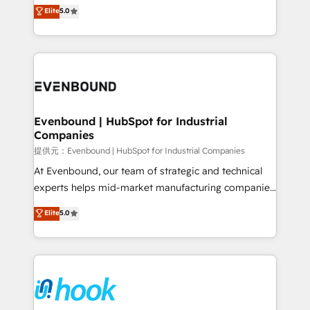
helps mid-market revenue teams transform how
Elite
5.0
The synergies generated by these integrations,
they sell, market, and serve. We don't just build your
together with the combination of talents, skills,
HubSpot—we teach your team to own it, then stay
solutions and services, have allowed the group to
to help you keep winning. What We Do ⚙️ CRM
build an unrivaled offering portfolio on the market
Implementations across Marketing, Sales, Service,
to accompany companies on their digital
Data & Content 📈 Sales & Marketing Alignment +
transformation journey.
Revenue Team Enablement 🤖 Breeze AI & Custom
Agent Creation 🔄 Custom Integrations & Data
Evenbound | HubSpot for Industrial
Companies
Migration Why 1406 We become part of your team.
Your team learns while we build. We fix what others
提供元：Evenbound | HubSpot for Industrial Companies
broke. Built for mid-market reality—practical
At Evenbound, our team of strategic and technical
solutions that work with your actual headcount and
experts helps mid-market manufacturing companies
constraints. By the Numbers 🏆 Top 1% of all
achieve real growth. We specialize in delivering
Elite
5.0
HubSpot partners 🔄 Top 5% globally in client
tailored solutions that drive results by leveraging
retention 📅 8+ years of consistent results since 2017
HubSpot’s platform and data to fuel success.
Who We Serve Revenue teams, marketing leaders,
Technical Solutions: - HubSpot Technical Consulting -
and sales ops at mid-market companies ready to
HubSpot CRM Implementation - HubSpot
move beyond spreadsheets into unified systems
Onboarding - Data Migration & Integrations -
that drive real business results.
Technical Audit & Optimization Strategic Solutions: -