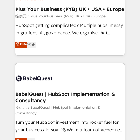
industrial sectors. Offices in Johannesburg, Cape
Town, Dubai & London. 500+ HubSpot CRM
Plus Your Business (PYB) UK • USA • Europe
implementations delivered. AI visibility coverage
提供元：Plus Your Business (PYB) UK • USA • Europe
across ChatGPT, Claude, Perplexity, Gemini and
HubSpot getting complicated? Multiple hubs, messy
Google AI Overviews. HubSpot Impact Award -
migrations, AI, governance. We organise that
Customer First HubSpot Impact Award - Integrations
complexity, so your team can put HubSpot to work...
Elite
5.0
Innovation HubSpot Impact Award - Platform
Welcome to our Profile! We help with: • CRM
Migration Excellence HubSpot Impact Award -
implementation, reports, workflows, and team
Platform Excellence 40+ full-time HubSpot
training • CRM migration from Salesforce, Pipedrive,
professionals. 100s of certifications and
Dynamics and others • Technical projects including
accreditations with HubSpot.
custom API integrations with ERP (and other
systems) • AI governance for HubSpot-centred
operations A little about us: • Boutique 'Elite' team of
BabelQuest | HubSpot Implementation &
Consultancy
12 • 150+ clients across Sales Hub, Marketing Hub,
Service Hub, Data Hub and CMS • ISO/IEC
提供元：BabelQuest | HubSpot Implementation &
Consultancy
27001:2022, ISO 9001:2015, and ISO 42001:2023
Turn your HubSpot investment into rocket fuel for
certified - the AI management standard • GuardHub:
your business to soar 🚀 We’re a team of accredited
our AI governance framework, built on ISO 42001
HubSpot experts ready to help you. We can
Ready for the next step? Click the 👈 '𝗖𝗼𝗻𝘁𝗮𝗰𝘁