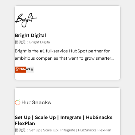
Growth-Driven Design Agency of the Year 🏆2015
automation, integration, and AI innovation to deliver
Became the 5th Agency to reach Diamond 🏆2014
lasting impact. We specialize in: • Turnkey and end-
HubSpot COS Performance Award 🏆2014 HubSpot
to-end HubSpot implementations • Onboarding for
COS Design Award 🏆2013 HubSpot Marketplace
Sales, Service, Marketing & Content Hubs • AI voice
Provider of the Year 🏆2011 Became a HubSpot
and chat agents, predictive automation, and smart
Bright Digital
Partner 📆Founded in 1997
workflows • Salesforce + HubSpot integration •
提供元：Bright Digital
RevOps and AI-driven sales enablement • Website
Bright is the #1 full-service HubSpot partner for
design and CMS development • ERP integration: SAP,
ambitious companies that want to grow smarter.
NetSuite, Microsoft Dynamics, … • Data cleansing
From HubSpot onboarding, to training, from
Elite
4.9
and CRM migration from any platform •
developing a new website to lead generation and
Client/member portals built on HubSpot • Custom
digital marketing; we do it all (and with great
and complex integrations: SAM.gov, GovWin,
results)! In short, our services include: - HubSpot
QuickBooks, PandaDoc, ClickUp, Shopify, Mapsly,
consultancy: onboarding, training, data migration -
WooCommerce, BuilderTrend, and more Experience
HubSpot development: websites, custom modules,
the difference — reach out to see how AI + HubSpot
integrations - Marketing & sales solutions: digital
can transform your business.
marketing, advertising, campaigns, content and
Set Up | Scale Up | Integrate | HubSnacks
FlexPlan
design We connect people, data and technology to
improve customer experiences. With our bright
提供元：Set Up | Scale Up | Integrate | HubSnacks FlexPlan