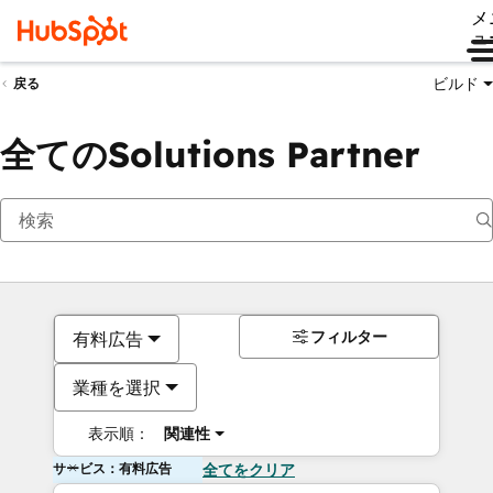
メ
ュ
ビルド
戻る
全てのSolutions Partner
フィルター
有料広告
業種を選択
表示順：
関連性
サービス：有料広告
全てをクリア