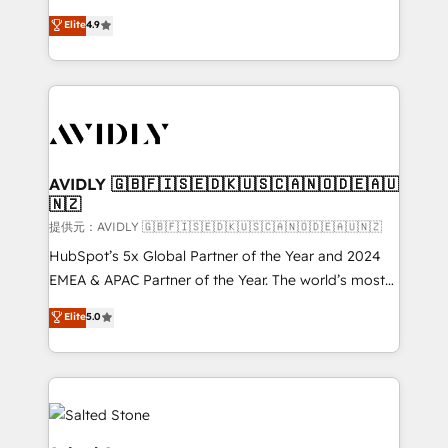
Strategy: Activate Breeze Agents, configure HubSpot
North America. Avec plus de 115 experts en
Elite
4.9
AI, & maximize AEO with tailored AI services. 🧩
marketing automation, Growth, Revops, CRM et
Integrations: Extend HubSpot with custom
webdesign. Markentive is both a consulting firm, a
integrations, hosting, & maintenance.
digital agency and an integrator. With over 115
experts in marketing automation, growth, revops,
CRM and webdesign (We focus on EMEA - USA
customers).
AVIDLY 🇬🇧🇫🇮🇸🇪🇩🇰🇺🇸🇨🇦🇳🇴🇩🇪🇦🇺
🇳🇿
提供元：AVIDLY 🇬🇧🇫🇮🇸🇪🇩🇰🇺🇸🇨🇦🇳🇴🇩🇪🇦🇺🇳🇿
HubSpot’s 5x Global Partner of the Year and 2024
EMEA & APAC Partner of the Year. The world’s most
experienced and fully accredited HubSpot Solutions
Elite
5.0
Partner. 🚀 With 2,750+ HubSpot projects delivered
and 370+ specialists across EMEA, APAC and NAM,
we de-risk complex CRM programmes and
accelerate ROI across every HubSpot Hub. 🧭 From
multi-region migrations to AI-powered automation,