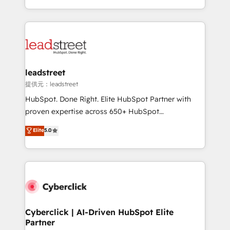
America. From casual user to super fan: make
Canada, we’ve delivered thousands of successful
HubSpot an experience you LOVE!
HubSpot projects for mid-market and enterprise
clients worldwide, with over 10 years experience. We
combine HubSpot, data, and AI to design connected
go-to-market systems that align people, process,
and technology for predictable, scalable revenue
leadstreet
growth. Our expertise spans RevOps, CRM and data
提供元：leadstreet
architecture, AI enablement, and strategic marketing,
HubSpot. Done Right. Elite HubSpot Partner with
delivered through our proprietary FLAIR framework
proven expertise across 650+ HubSpot
for responsible AI adoption. As a HubSpot Elite
implementations. With 12+ years of HubSpot
Elite
5.0
Partner and ISO 27001:2022 certified consultancy,
experience, we help you use the HubSpot platform
we blend strategy, creativity, and technology to help
to its fullest capacity, improve your current HubSpot
organisations scale smarter and grow stronger.
website, or build your new one.
Cyberclick | AI-Driven HubSpot Elite
Partner