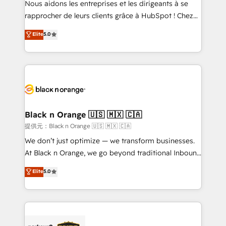
Nous aidons les entreprises et les dirigeants à se
business services. We prepare a customized
rapprocher de leurs clients grâce à HubSpot ! Chez
business case that demonstrates the value and
DIGITALISIM, nous avons l'intime conviction que la
Elite
5.0
impact of your digital transformation, including a
réussite des entreprises passe par l’innovation web,
detailed financial rationale with a focus on ROI and
le marketing digital, et la relation client ! C'est
TCO. As a trusted extension of your team, we
pourquoi, nos experts sont à la fois capables de
believe in the power of partnership. Together, we
gérer votre projet de création de site internet, votre
embark on a transformational journey that sets your
référencement, votre stratégie digitale et le pilotage
business up for long-term success. Unlock your
et l'intégration d'HubSpot ! Les grandes phases d'un
business. If not now, when?
projet HubSpot avec DIGITALISIM : 🧽 Nettoyage,
Black n Orange 🇺🇸 🇲🇽 🇨🇦
migration et intégration des bases de données. 🚀
提供元：Black n Orange 🇺🇸 🇲🇽 🇨🇦
Développement des interfaces avec vos logiciels
We don’t just optimize — we transform businesses.
métiers ⚙️ Configuration de la plateforme HubSpot
At Black n Orange, we go beyond traditional Inbound
📈 Configuration de rapports et tableaux de bord 🤝
Marketing with our exclusive methodologies:
Elite
5.0
Book Process & Guidelines utilisateurs 🎓
BOOMS and BOOST. Together, they form a powerful
Formations des utilisateurs
combination that has driven success for over 800
businesses worldwide. As Elite HubSpot Partners, we
specialize in crafting high-performance growth
strategies that integrate data-driven marketing,