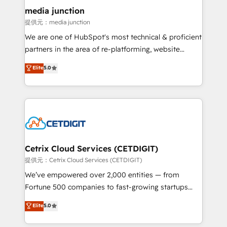
Mexico, USA, and Portugal—we've executed over a
media junction
hundred successful operations. Our approach,
提供元：media junction
rooted in RevOps principles, integrates analysis,
We are one of HubSpot's most technical & proficient
training, planning, and qualification. Leveraging
partners in the area of re-platforming, website
technology, data analytics, CRM optimization, and
design & development. We specialize in multi-hub
Elite
5.0
inbound marketing tactics, we focus on
implementations for mid-market & enterprise
understanding, nurturing, and converting leads.
companies. We are woman-owned, powered by
Partner with us to unlock your business's full
coffee, and we ❤️ dogs. We produce award-winning
potential and achieve sustained growth in today's
work for our clients. 🏆2023 Technical Expertise
competitive market.
Impact Award 🏆2022 Technical Expertise Impact
Award 🏆2022 Platform Migration Excellence Impact
Award 🏆2020 Elite Solutions Partner 🏆2019
Cetrix Cloud Services (CETDIGIT)
Integrations HubSpot Impact Award 🏆2019
提供元：Cetrix Cloud Services (CETDIGIT)
Marketing Enablement HubSpot Impact Award 🏆
We’ve empowered over 2,000 entities — from
2018 Website Design HubSpot Impact Award 🏆2017
Fortune 500 companies to fast-growing startups
Website Design HubSpot Impact Award 🏆2016
and nonprofits — to streamline operations, scale
Elite
5.0
Growth-Driven Design Agency of the Year 🏆2016
revenue, and unlock the full potential of HubSpot.
Sales Enablement HubSpot Impact Award 🏆2015
With deep technical and industry expertise, we fuse