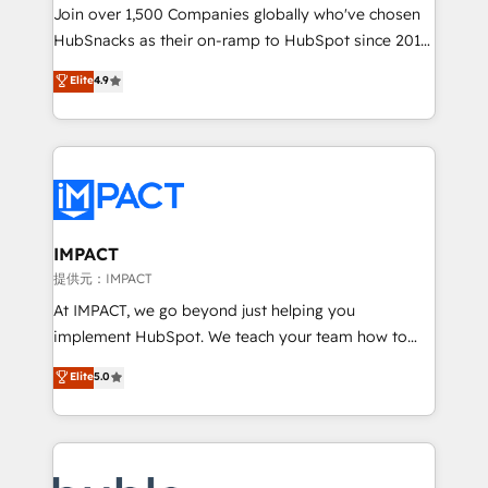
people, exciting ideas and can-do mentality, we
Join over 1,500 Companies globally who've chosen
ensure revenue growth on a daily basis. So tell us
HubSnacks as their on-ramp to HubSpot since 2014
your challenge; our passionate and growth driven
Simple pay-as-you-go plans that accelerate value...
Elite
4.9
team of 100+ experts is ready for you! Driving digital
1️⃣ Set Up | Onboarding New or Check-fixing existing
growth | www.brightdigital.com
HubSpot portals 2️⃣ Scale Up | 100% HubSpot Task
Execution... Global 24/7 ... All Experts 3️⃣ Integrate |
your entire Tech Stack with Custom Integrations
Slash months from your API Integration project... ⬅️
Click "Contact Business" ⬅️ to access 150+ Kickstart
Integration templates that put HubSpot in the center
IMPACT
of your tech stack, syncing... 🛍️ Shopify or
提供元：IMPACT
WooCommerce 💲 Stripe or Paypal 💰 Sage or
At IMPACT, we go beyond just helping you
Netsuite 🤖 Google or Microsoft ✍️ DocuSign or
implement HubSpot. We teach your team how to
PandaDoc 🌐 Avalara or Quaderno HubSnacks holds
master it. As the creators of the Endless Customers
Elite
5.0
the rare Advanced "Custom Integrations"
System™ (the next evolution of They Ask, You
Accreditation, securely sync data across... 🔄 any
Answer), we’re the only HubSpot partner built
apps, in any direction. Stuck on your old CRM..?
entirely around coaching and training. That means
Migrate | seamlessly off your old CRM onto a clean
we don’t do the work for you; we help you build the
new HubSpot portal with Advanced Website and