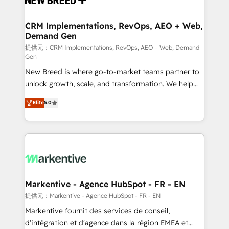
定の代行ではなく、設計の責任」を引き受け、部門横断
technical development team. - 19 HubSpot-certified
の統合・浸透・変革管理を実行します。 ▸ CMS戦略設
trainers to drive platform adoption. 📈 Revenue
CRM Implementations, RevOps, AEO + Web,
計・構築：リード獲得・CVR・SEOを前提にした情報設
Demand Gen
Generation - Full-funnel marketing and high-
計・導線設計・テンプレート設計をContent Hubで一体
performance advertising via Point Success Media. -
提供元：CRM Implementations, RevOps, AEO + Web, Demand
Gen
提供。 ▸ 既存CRM・MAからの移行支援：Salesforce・
Expert deployment of Breeze AI and custom agents
Marketo・Pardot等からの移行、カスタム設計、履歴
New Breed is where go-to-market teams partner to
to automate growth. 🏆 Elite Excellence - 8 platform
データ移行と活用設計まで。 ▸ AEO対応：ChatGPT・
unlock growth, scale, and transformation. We help
accreditations and deep HIPAA-compliance
Perplexity等のAI検索からの流入・引用を前提にコンテ
companies activate HubSpot’s AI-powered
expertise. - A team of 250+ experts dedicated to
Elite
5.0
ンツとサイト構造を最適化。 🏆 なぜ100incを選ぶの
customer platform and operationalize HubSpot’s
your resilient growth.
か？ ✓ HubSpot Eliteパートナー認定 ✓ HubSpotアワ
Loop Marketing framework through expert-led
ード受賞・HUGリーダー ✓ ISO27001:2022 /
services, smart agents, and purpose-built apps,
ISO9001:2015 取得 ✓ 400社以上の導入実績 ✓
tailored to your business. Together, we unlock
HubSpot大百科 出版 CRM・AI活用に関するご相談、現
results, fast. ⚙️CRM & RevOps: Align all Hubs to your
状整理の壁打ちなど、構想段階からお気軽にお問い合わ
buyer journey for clean data, scalability, & reporting.
せください。
🎯Demand Gen & ABM: Drive pipeline with inbound,
Markentive - Agence HubSpot - FR - EN
ABM, AEO, SEO, & paid media. 👩‍💻Web Design:
提供元：Markentive - Agence HubSpot - FR - EN
Build high-performing websites with UX, messaging,
Markentive fournit des services de conseil,
& conversion strategy that drive results. 🤖AI
d'intégration et d'agence dans la région EMEA et