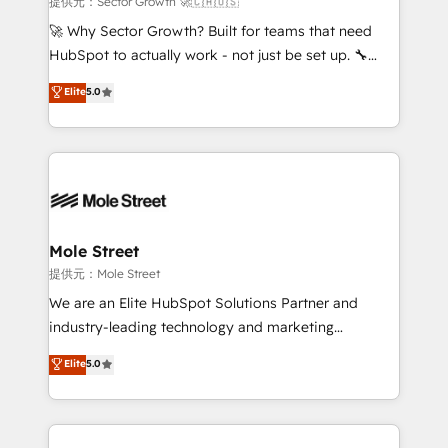
提供元：Sector Growth 🚀🇨🇦🇺🇸
with good people' and have worked with incredible
🚀 Why Sector Growth? Built for teams that need
brands. You can see some of them on our website,
HubSpot to actually work - not just be set up. 🔧
along with plenty of case studies.
HubSpot Experts: Onboarding, migrations,
Elite
5.0
automation, and training built for adoption. ⚡ Highly
Technical Execution: ERP, EMR and Custom
Integrations; complex builds delivered in weeks, not
months. 🤖 AI Consulting & Agents: AI-powered
workflows; automation agents; process optimization
inside HubSpot. 🏆 Industry Experience: 🏥
Healthcare: HIPAA implementations; secure data
Mole Street
workflows 💼 Financial Services: compliant
提供元：Mole Street
workflows; audit-ready reporting ⚖️ Legal: client
We are an Elite HubSpot Solutions Partner and
intake; pipeline and document workflows 🛒 E-
industry-leading technology and marketing
Commerce: Shopify, WooCommerce; lifecycle and
consultancy. Our focus is on enterprise and mid-
Elite
5.0
revenue automation 🏢 Real Estate: deal pipelines;
market B2B companies globally that want a strategic
portfolio and lifecycle management 🏭
approach to execute their goals through creative
Manufacturing: ERP integrations; operational
applications of our solutions; Technical HubSpot
alignment 🛡️ Compliance & Data Considerations:
Consulting, Content Marketing, Growth-Driven