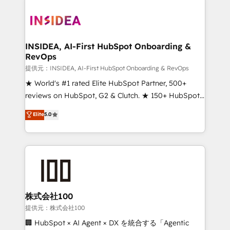
INSIDEA, AI-First HubSpot Onboarding &
RevOps
提供元：INSIDEA, AI-First HubSpot Onboarding & RevOps
★ World's #1 rated Elite HubSpot Partner, 500+
reviews on HubSpot, G2 & Clutch. ★ 150+ HubSpot
Certified Experts & Trainers across the team ★
Elite
5.0
1,500+ implementations across five continents ★ AI-
First, RevOps-led, Onboarding obsessed ★
Company of the Year 2024/25 INSIDEA helps
growing companies turn HubSpot into a revenue
engine. We onboard your team, migrate your data,
and build AI-powered workflows that drive adoption
from week one, in your time zone. What we do ➤
株式会社100
Onboarding: Live in weeks, with workflows built
提供元：株式会社100
around your business, not a template. ➤ Migration:
🏢 HubSpot × AI Agent × DX を統合する「Agentic