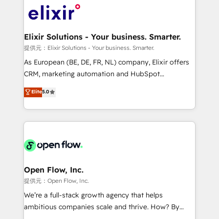
HIPAA-aware; CASL-compliant; GDPR-ready
Design, Migrations + Integrations. Mole Street’s
implementations where required 💡 Why 500+
mission is empowering others to realize their
Clients Choose Us: Elite Partner; technical, fast, and
greatness, which is achieved through creating
Elixir Solutions - Your business. Smarter.
built to scale.
absolute clarity, derived from a well-defined
提供元：Elixir Solutions - Your business. Smarter.
strategy, executed well, and reported on with clear
As European (BE, DE, FR, NL) company, Elixir offers
results. The culture is driven by core values; Joy, Grit,
CRM, marketing automation and HubSpot
Accountability, Curiosity, Authenticity, Growth
integration products and services to mid-market
Elite
5.0
Mindedness, and Clarity. We are driven to win for the
and enterprise customers. We ensure that your sales,
collective good of the company and its clientele, and
service and marketing department operates in the
dedicated to breaking the mold from the agency of
most effective way, while at the same time
the past into the consultancy of the future. Great
leveraging your commercial data for a fully
things are happening.
integrated buyers journey. Elixir is located in
Brussels, Munich "München", Cologne "Köln", Paris
and Amsterdam. Elixir is a first mover and leader
Open Flow, Inc.
when it comes to HubSpot sales and service
提供元：Open Flow, Inc.
implementations, highly renowned for our business
We’re a full-stack growth agency that helps
acumen, process (re-)design experience and a
ambitious companies scale and thrive. How? By
massive amount of success stories in this area. We
upgrading and streamlining every single revenue-