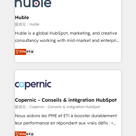
skills, processes, and internal team you need to
CRM Migrations using our in-house "HubScrub" Tool.
attract the right buyers, close deals faster, and grow
without outside dependencies. You’ll learn how to: •
Huble
Set up, audit, and organize your HubSpot portal •
提供元：Huble
Get your sales team fully using HubSpot • Track
Huble is a global HubSpot, marketing, and creative
pipeline and revenue across the entire buyer journey
consultancy working with mid-market and enterprise
• Build an in-house marketing team that drives
businesses. We go beyond implementation, shaping
Elite
4.9
growth • Create content and videos that attract
the strategy, processes, and teams that turn
buyers • Use AI to scale smarter Our coaching-led
HubSpot into a genuine growth engine. Named
approach works best for companies that are done
HubSpot's Global Partner of the Year in 2024,
with outsourcing and ready to build something that
consistently ranked among their top 5 partners
lasts. So if you're ready to become the most trusted
worldwide, and with over 15 years in the ecosystem,
voice in your market, let’s talk.
Huble has built a track record that speaks for itself.
One company, one operating model, delivering
Copernic - Conseils & intégration HubSpot
across offices and consulting teams in the UK, USA,
提供元：Copernic - Conseils & intégration HubSpot
Canada, Germany, France, Belgium, Singapore, and
Nous aidons les PME et ETI à booster durablement
South Africa. Certified compliant with ISO/IEC
leur performance en répondant aux vrais défis : •
27001:2022 and ISO 9001:2015 across all seven
Intégration de HubSpot avec d’autres outils (ERP,
Elite
4.9
international offices and 175+ employees.