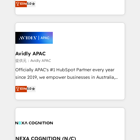
Elite
5.0
integrate HubSpot with complex solutions like SAP,
generating aspect of your business. We’re proud
MicroSoft, custom solutions,... Our company also has
HubSpot Elite Solutions Partners and devout CRM
strong experience with HubSpot CRM extension,
nerds who can harness HubSpot’s custom digital
mobile apps for Field Service Management and
tools to improve each touchpoint of your customer
Retail execution, CPQ, customer portals and
experience. Working hand-in-hand with your team,
HubSpot CMS developments. And we're champions
we’ll assemble a RevOps machine that drives more
when it comes to complex data migrations.
traffic, generates better leads and crushes your
Avidly APAC
revenue goals. We've worked with thousands of
提供元：Avidly APAC
HubSpot customers and we'd love to work with you
Officially APAC's #1 HubSpot Partner every year
too! Clients come to us for: Advanced CRM solutions
since 2019, we empower businesses in Australia,
System Integrations both Custom and Native to
New Zealand, and globally to realise their full
Elite
5.0
HubSpot Data System Migrations between systems
potential through enterprise HubSpot CRM
to HubSpot New lead generation strategies Time-
implementation. And we deliver best practice across
saving automations Fresh growth campaigns Robust
the whole HubSpot platform, covering marketing,
help desk Unified revenue operations Dynamic
sales, service, CMS and integrations. We work with
website development Award-winning creative
all businesses, from start-up to Enterprise, and have
design We live and breathe HubSpot and are ready
delivered the largest HubSpot implementations in
to take on real challenges!
the world. Our human approach to digital
NEXA COGNITION (N/C)