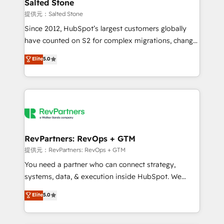
we turn complexity into clarity, human at global
Salted Stone
scale. 🏆 HubSpot’s CEO called us “the partner of the
提供元：Salted Stone
future.” Others agree it is proof of trust built through
Since 2012, HubSpot’s largest customers globally
measurable impact.
have counted on S2 for complex migrations, change
management, systems integration, and creative
Elite
5.0
solutions that deliver measurable impact and
transform brand experiences As one of the few full-
service creative agencies in the HubSpot
ecosystem, we blend strategy, technology, & award-
winning design to build scalable, globally
regionalized HubSpot websites, integrated
marketing campaigns, & RevOps frameworks that
RevPartners: RevOps + GTM
fuel long-term success We connect the entire
提供元：RevPartners: RevOps + GTM
customer lifecycle through seamless integrations,
You need a partner who can connect strategy,
ensure long-term adoption with change-
systems, data, & execution inside HubSpot. We
management programs, and align marketing, sales,
bridge the gap where most agencies fall short by
Elite
5.0
and service to drive sustainable growth With 6 key
combining GTM strategy with technical execution to
HubSpot accreditations and experience across
solve the right problem with the right solution. As the
hundreds of organizations in dozens of industries,