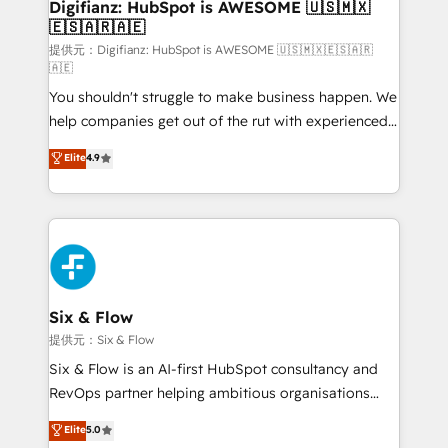
Transformation / Web Development • RevOps &
Digifianz: HubSpot is AWESOME 🇺🇸🇲🇽
🇪🇸🇦🇷🇦🇪
Sales Consulting • Marketing Automation What
makes us different? 🚀 Top 0.5% of global HubSpot
提供元：Digifianz: HubSpot is AWESOME 🇺🇸🇲🇽🇪🇸🇦🇷
🇦🇪
agencies ⚙️ The strongest technical ability and
You shouldn't struggle to make business happen. We
integration capabilities 💼 Consultative, long-term
help companies get out of the rut with experienced,
partners who will embed ourselves into your
process-oriented teams implementing HubSpot
business, processes and systems 🏢 We specialise in
Elite
4.9
Marketing, Sales, Service, CMS and Operations Hub,
working with mid-market and enterprise
so selling and actually engaging with your customers
organisations, global organisations and those with
feels easy and pain-free. We are a top ranked
complex use cases 🏆 CRM Implementation,
HubSpot Elite Partner, winner of Rookie of the Year
Platform Enablement, Custom Integration and
and Customer First Awards, 4.9/5 rating in HubSpot
Onboarding Accredited 🔐 ISO27001 & ISO9001
Reviews and 4.9/5 rating in Clutch Reviews. Digifianz
Certified
helps the following industries: logistics & 3PL, home
Six & Flow
improvement & construction, branding and
提供元：Six & Flow
commercialization, real estate, health, education,
Six & Flow is an AI-first HubSpot consultancy and
SaaS, Software Dev & IT and consulting, make the
RevOps partner helping ambitious organisations
most out of their HubSpot experience operating in
grow with clarity, confidence, and intelligence.
Elite
5.0
the United States, EU, UAE, Mexico and Latin
Operating across the UK, Netherlands, Ireland, and