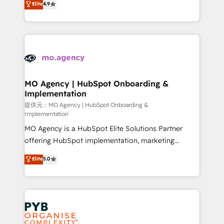
Elite
4.9
to your needs and sales objectives. With 125+
migrate, replatform, and scale smarter. We specialize
certifications, we are part of the most certified
in high-impact CRM and CMS migrations and
Canadian agencies, and we both hold Onboarding
onboarding from platforms like Salesforce, NetSuite,
Accreditations. Based in Canada (coast to coast), our
Zoho, Pardot, Marketo, Microsoft Dynamics, Wix,
services are offered in both English & French.
WordPress and legacy CRMs, turning fragmented
systems into unified, growth-ready HubSpot
architectures that accelerate revenue operations and
MO Agency | HubSpot Onboarding &
Implementation
performance. - Multi-object CRM migration, cleanup,
and implementation. - Pre-built and custom
提供元：MO Agency | HubSpot Onboarding &
Implementation
integrations across your full tech stack. - Custom
MO Agency is a HubSpot Elite Solutions Partner
object setup, CMS builds, and full-funnel automation.
offering HubSpot implementation, marketing
- Dashboards, lifecycle campaigns, and lead
automation, CRM and RevOps consulting, B2B SEO,
nurturing sequences. - Cross-hub setup across
Elite
5.0
paid media, content marketing, AEO and GEO (AI
Marketing, Sales, Operations, and Service Hubs. -
search optimisation), and HubSpot Content Hub and
Ongoing optimization, managed support, and
WordPress development. We work with enterprise
scalable retainers. Let’s make HubSpot your most
and growth-led companies across technology,
powerful growth engine. Built to convert, scale, and
professional services, financial services and
drive results.