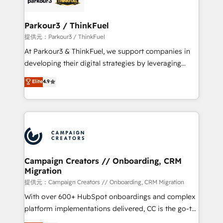
automation, and revenue intelligence to help
companies scale faster and smarter. 🔹 BOOMS:
Parkour3 / ThinkFuel
Demand generation for all your buyers With BOOMS,
提供元：Parkour3 / ThinkFuel
you invest in 100% of your buyers, accelerating your
At Parkour3 & ThinkFuel, we support companies in
growth and positioning yourself as an undisputed
developing their digital strategies by leveraging
leader. 🔹 BOOST: Optimize your digital
technologies and automating their marketing and
Elite
4.9
transformation process A methodology designed to
sales processes to generate growth. Our offer spans
implement HubSpot effectively and optimize your
from Strategy to Operations. We specialize in CRM
digital processes. 🔹 Trusted by Industry Leaders
onboarding and implementation, web design, sales
With an average rating of 4.9/5 and a proven track
& marketing automation, and digital marketing. With
record of business transformation, our growth-first
extensive experience working with tech companies
approach has helped brands dominate their
and manufacturers since 2002, we are committed to
markets.
empowering our clients and developing their
Campaign Creators // Onboarding, CRM
Migration
autonomy. Get to grips with HubSpot through
guided implementation and seamless integration of
提供元：Campaign Creators // Onboarding, CRM Migration
the CRM platform into your digital ecosystem. Would
With over 600+ HubSpot onboardings and complex
you like support in deploying your inbound
platform implementations delivered, CC is the go-to
marketing strategy? We'll provide support tailored
Elite Solutions Partner for businesses ready to