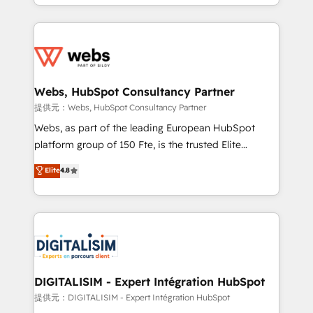
solve all your HubSpot challenges and improve user
sales, and service hubs • Built-in flexibility for
adoption, sales process and marketing results.
startups to global brands
Services 📚 Onboarding your team to HubSpot for
the first time 🔧 Designing and optimising your
HubSpot set-up for better results 🌐 Website design
and build using HubSpot 🔌 Integrating HubSpot
Webs, HubSpot Consultancy Partner
with other systems 🎓 Training your teams to be
提供元：Webs, HubSpot Consultancy Partner
HubSpot pros 📊 Lead generation services using
Webs, as part of the leading European HubSpot
HubSpot Why us? - SIX HubSpot Accreditations -
platform group of 150 Fte, is the trusted Elite
awarded by HubSpot after a rigorous process for
HubSpot CRM Partner offering you a roadmap on
Elite
4.8
CRM, Solutions Architecture, Onboarding , Data
maximizing EBITDA and achieving Commercial
Migration, Custom Integration & Platform
Excellence. With our targeted processes, we
Enablement -Onboarded over 500 businesses to
strengthen your digital transformation and minimize
HubSpot -Top 1% of partners worldwide -In-house
costs. As HubSpot's Advanced Accredited CRM
team of 25+ experts Contact us today to help you
Implementation partner, we provide expertise to
get more from your investment in HubSpot.
drive your business forward. Since 2015 we are fully
www.bbdboom.com
dedicated to HubSpot and with an experienced
DIGITALISIM - Expert Intégration HubSpot
team (50+), we work with reputable companies in
提供元：DIGITALISIM - Expert Intégration HubSpot
B2B sectors such as manufacturing, SaaS and