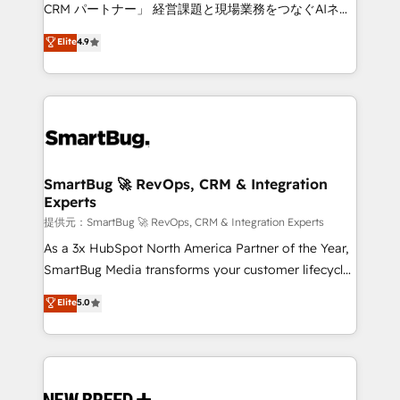
Move from any legacy CRM. Zero downtime, full data
CRM パートナー」 経営課題と現場業務をつなぐAIネイ
integrity. ➤ Implementation: Configure HubSpot to
ティブ・エージェンシーとして、HubSpot Eliteの実装
Elite
4.9
run your revenue process. Sales, marketing, and
力で顧客フロント業務を再設計します。 💡 100inc は何
service wired together. ➤ AI and Integrations: Layer
をする会社か？ HubSpotを共通基盤に、AIエージェン
Breeze AI, custom agents, and APIs to remove
トを組み込んだ顧客フロント業務（マーケティング・営
manual work. ➤ Ongoing Management: Monthly
業・CS）を組織全体で設計・実装する日本のAIネイテ
tune-ups, feature rollouts, adoption coaching. Buying
ィブ・エージェンシーです。事業部・グループ会社・部
HubSpot, switching to it, or reviving a stale portal?
門が分立する組織で、データと業務プロセスのサイロ化
We are built for the work.
を、CRMを軸とした全社共通基盤に再構築します。意
SmartBug 🚀 RevOps, CRM & Integration
Experts
思決定者・PMO・現場担当者に並走します。 1️⃣
HubSpot導入・活用支援 顧客データの一元化から、
提供元：SmartBug 🚀 RevOps, CRM & Integration Experts
GTMの見える化・自動化まで。全Hub統合運用、デー
As a 3x HubSpot North America Partner of the Year,
タ品質設計、グループ横断のCRM統合に対応します。
SmartBug Media transforms your customer lifecycle
2️⃣ AIエージェント組織構築 営業・マーケティング業務
into a revenue engine. Our unified ecosystem
Elite
5.0
の一部をAIが自律実行する組織への移行を設計・実装。
includes specialized divisions Globalia (AI &
Breeze・Claude等をHubSpotと連携させ、役割定義・
Software) and Point Success Media (Paid Media),
運用ルール・成果指標まで含めて設計します。 3️⃣ 全社
making this the official home for all three brands. 🔄
DX × AI推進のPMO伴走支援 複数部門をまたぐDX×AI変
Implementation & Integration - Seamless migrations
革を、構想から実装・定着までPMOとして主導。「設
and system integrations powered by Globalia’s