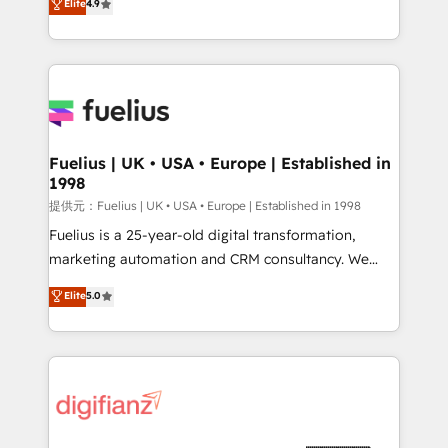
Elite
4.9
implement the platform into complex business
𝗯𝘂𝘀𝗶𝗻𝗲𝘀𝘀' button to get in touch (𝘸𝘦'𝘳𝘦 𝘴𝘶𝘱𝘦𝘳
environments, optimise what you've got and make
𝘳𝘦𝘴𝘱𝘰𝘯𝘴𝘪𝘷𝘦)
sure you can actually use it, build your website in
HubSpot or create an inbound marketing strategy
for you and execute it on HubSpot. We are on the
G-Cloud 14 CCS (Crown Commercial Service)
framework, meaning we've been accredited by
Fuelius | UK • USA • Europe | Established in
1998
HubSpot and vetted by the CCS, which means we
can support public sector companies as well the
提供元：Fuelius | UK • USA • Europe | Established in 1998
other ones listed in our profile. Our services: -
Fuelius is a 25-year-old digital transformation,
HubSpot implementation - HubSpot CMS website
marketing automation and CRM consultancy. We
build We can do lots of things. But everything we do
enable mid-market and enterprise clients to
Elite
5.0
is there for you to: - Grow revenue, and run your
maximise their return from digital and fuel their
business more efficiently - Build stronger
growth. We modernise platforms, streamline
relationships with customers - Make better
operations that are causing inefficiencies, improve
decisions with data - Find a new voice and reach
customer experiences, integrate systems, and
more people - Get the most out of your HubSpot
supercharge revenue operations Key services: • CRM
investment
Implementation • Systems Integration • Digital