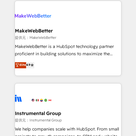
only firm in the world to hold Elite Partner
there’s a good chance one of our globally integrated
Accreditations with both HubSpot and Clay, our
teams has worked with clients just like you Let’s
clients gain a unique advantage in CRM architecture,
explore whether S2 is the partner you’ve been
pipeline generation, data intelligence, and go-to-
looking for...and get your next big initiative moving!
market execution. Why B2B Businesses Choose RP: -
MakeWebBetter
Secure: Soc2 compliant 🛡️ - Pricing: Implementations
提供元：MakeWebBetter
starting at $1,5k 💵 - Speed: Launch in 14 days ⚡ -
MakeWebBetter is a HubSpot technology partner
Global: 75+ RPers across five continents 🌐 - Scale:
proficient in building solutions to maximize the
Largest organically grown & fastest tiering Elite
operational efficiency of HubSpot. The fastest-
Elite
4.9
HubSpot Partner 🪴 - Sales Hub: More
growing tech-enabler & facilitator, MakeWebBetter,
implementations than any other Partner 💻 -
hands you the blend of HubSpot expertise &
Migrations: We convert Salesforce addicts to
eminent solutions & integrations. Trust us to
HubSpot evangelists 🧡 Don't hire a marketing
streamline your HubSpot experience. 🚀HubSpot
agency for an Ops problem. Don't hire a technical
Elite Partners with 10+ years of HubSpot experience
agency for a growth problem. Hire a partner built to
🤝HubSpot Premier Integration partner 🤝Google
solve both.
Premier Partner 2023 🌟5 HubSpot Accreditations 🌟
Instrumental Group
Won HubSpot Theme Challenge 2021 🌟INBOUND’19
提供元：Instrumental Group
HubSpot Rising Star Why us? Harnessing the full
We help companies scale with HubSpot. From small
potential of the powerful HubSpot CRM. ✔️A team of