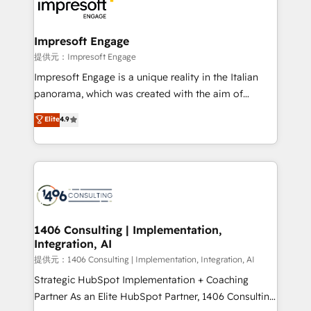
and—most importantly—simple. That’s why we lean
you grow faster, smarter, and with impact.
into bold ideas and shape them into thoughtful
products and strategies that actually make a
Impresoft Engage
difference.
提供元：Impresoft Engage
Impresoft Engage is a unique reality in the Italian
panorama, which was created with the aim of
putting Customer Experience at the center by
Elite
4.9
creating digital environments capable of integrating
people, processes and data. We offer the best
digital solutions on the market, ranging from CRM
processes and technologies to digital strategy, from
marketing automation to online and offline sales
processes through Customer Service Management,
allowing companies to optimize processes and meet
1406 Consulting | Implementation,
Integration, AI
the needs of the customer. We are part of Impresoft
Group, a group of specialized and complementary
提供元：1406 Consulting | Implementation, Integration, AI
companies that divide their offer into 4
Strategic HubSpot Implementation + Coaching
Competence Centers: Smart Manufacturing,
Partner As an Elite HubSpot Partner, 1406 Consulting
Customer First, Enabling Technologies & Security.