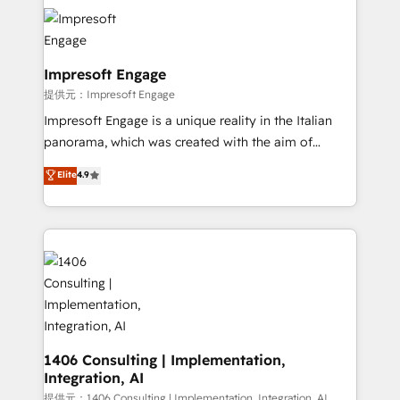
code; it’s about creating things that are useful, cool,
business with HubSpot? Let Cebra’s experts help
and—most importantly—simple. That’s why we lean
you grow faster, smarter, and with impact.
into bold ideas and shape them into thoughtful
products and strategies that actually make a
Impresoft Engage
difference.
提供元：Impresoft Engage
Impresoft Engage is a unique reality in the Italian
panorama, which was created with the aim of
putting Customer Experience at the center by
Elite
4.9
creating digital environments capable of integrating
people, processes and data. We offer the best
digital solutions on the market, ranging from CRM
processes and technologies to digital strategy, from
marketing automation to online and offline sales
processes through Customer Service Management,
allowing companies to optimize processes and meet
the needs of the customer. We are part of Impresoft
Group, a group of specialized and complementary
1406 Consulting | Implementation,
Integration, AI
companies that divide their offer into 4
Competence Centers: Smart Manufacturing,
提供元：1406 Consulting | Implementation, Integration, AI