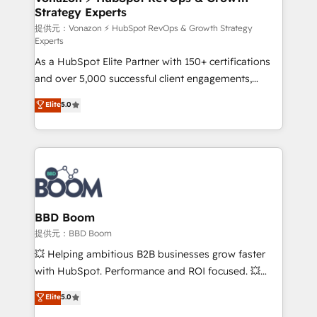
Strategy Experts
pour aligner les équipes marketing, commerciales et
support client (data migration, synchronisation API,
提供元：Vonazon ⚡ HubSpot RevOps & Growth Strategy
Experts
audit et maintenance) ➤ La création de sites internet
As a HubSpot Elite Partner with 150+ certifications
de conversion qui transforment les visiteurs en
and over 5,000 successful client engagements,
opportunités d'affaires ➤ La mise en place de
Vonazon turns marketing complexity into
stratégies d'acquisition marketing (SEO, SEA,
Elite
5.0
measurable, scalable growth. From onboarding to
inbound, automatisation marketing, ABM, IA,
enterprise-grade campaigns, our in-house team
emailing) Informations clés : - 10 ans d'expérience -
builds scalable strategies that drive long-term
100+ intégrations CRM HubSpot réussies - 40
revenue. ⚙️ HubSpot Integration & Optimization •
experts conseil - 150 certifications HubSpot
Seamless CRM, CMS, and automation setup •
cumulées
Complex platform migrations and data cleanups •
Custom APIs and third-party integrations 📈 End-to-
BBD Boom
End Revenue Acceleration • Lifecycle marketing and
提供元：BBD Boom
pipeline growth programs • Sales enablement tools
💥 Helping ambitious B2B businesses grow faster
and CRM optimization • Retention strategies with
with HubSpot. Performance and ROI focused. 💥
customer journey mapping 🏅 Elite-Level HubSpot
BBD Boom is the HubSpot partner that can help you
Elite
5.0
Execution • 750+ onboardings and 2,000+
to HubSpot Better. We work with your teams to
implementations • Deep expertise across marketing,