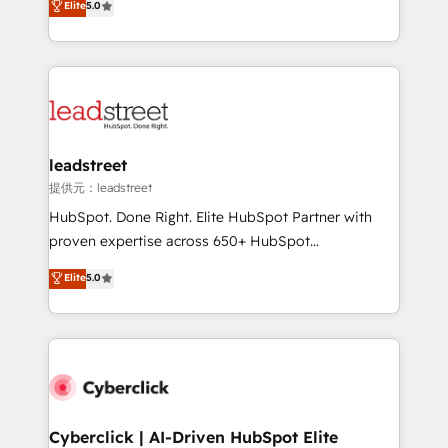
Elite
5.0
the United States, EU, UAE, Mexico and Latin
Operating across the UK, Netherlands, Ireland, and
America. From casual user to super fan: make
Canada, we’ve delivered thousands of successful
HubSpot an experience you LOVE!
HubSpot projects for mid-market and enterprise
clients worldwide, with over 10 years experience. We
combine HubSpot, data, and AI to design connected
go-to-market systems that align people, process,
and technology for predictable, scalable revenue
leadstreet
growth. Our expertise spans RevOps, CRM and data
提供元：leadstreet
architecture, AI enablement, and strategic marketing,
HubSpot. Done Right. Elite HubSpot Partner with
delivered through our proprietary FLAIR framework
proven expertise across 650+ HubSpot
for responsible AI adoption. As a HubSpot Elite
implementations. With 12+ years of HubSpot
Elite
5.0
Partner and ISO 27001:2022 certified consultancy,
experience, we help you use the HubSpot platform
we blend strategy, creativity, and technology to help
to its fullest capacity, improve your current HubSpot
organisations scale smarter and grow stronger.
website, or build your new one.
Cyberclick | AI-Driven HubSpot Elite