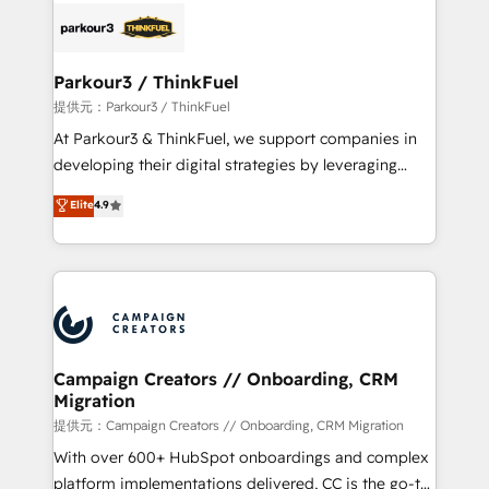
strategies that integrate data-driven marketing,
automation, and revenue intelligence to help
companies scale faster and smarter. 🔹 BOOMS:
Parkour3 / ThinkFuel
Demand generation for all your buyers With BOOMS,
提供元：Parkour3 / ThinkFuel
you invest in 100% of your buyers, accelerating your
At Parkour3 & ThinkFuel, we support companies in
growth and positioning yourself as an undisputed
developing their digital strategies by leveraging
leader. 🔹 BOOST: Optimize your digital
technologies and automating their marketing and
Elite
4.9
transformation process A methodology designed to
sales processes to generate growth. Our offer spans
implement HubSpot effectively and optimize your
from Strategy to Operations. We specialize in CRM
digital processes. 🔹 Trusted by Industry Leaders
onboarding and implementation, web design, sales
With an average rating of 4.9/5 and a proven track
& marketing automation, and digital marketing. With
record of business transformation, our growth-first
extensive experience working with tech companies
approach has helped brands dominate their
and manufacturers since 2002, we are committed to
markets.
empowering our clients and developing their
Campaign Creators // Onboarding, CRM
Migration
autonomy. Get to grips with HubSpot through
guided implementation and seamless integration of
提供元：Campaign Creators // Onboarding, CRM Migration
the CRM platform into your digital ecosystem. Would
With over 600+ HubSpot onboardings and complex
you like support in deploying your inbound
platform implementations delivered, CC is the go-to