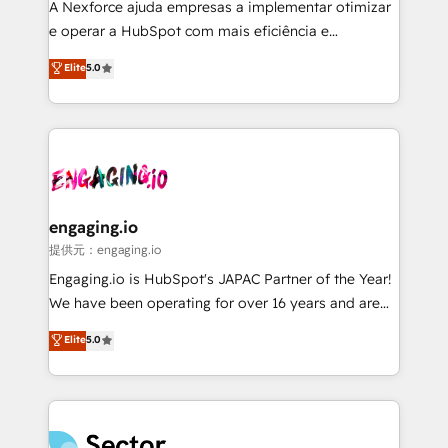
HubSpot with LinkedIn, WhatsApp, email, paid
A Nexforce ajuda empresas a implementar otimizar
media, and AI voice to drive pipeline. 🤖 AI Custom
e operar a HubSpot com mais eficiência e
Agent Development Deploy AI agents for
previsibilidade de receita. Combinamos Revenue
Elite
5.0
prospecting, follow-ups, service triage, and
Operations (RevOps) e Inteligência Artificial para
knowledge retrieval—built in HubSpot. ⚡ Fast-Track
estruturar processos integrar sistemas organizar
& Growth-Track Services Fast-Track: Rapid HubSpot
dados e automatizar operações. O objetivo é
onboarding in weeks Growth-Track: Unlock
transformar a HubSpot em um verdadeiro sistema
advanced optimization & adoption 📍 São Paulo, BR
operacional de receita conectando equipes
• Des Moines, IA • New York, NY
tecnologia e dados em uma operação integrada.
Também somos distribuidores oficiais da HubSpot
engaging.io
e de mais de 150 softwares globais permitindo
提供元：engaging.io
contratar e pagar a HubSpot em reais com nota
Engaging.io is HubSpot's JAPAC Partner of the Year!
fiscal no Brasil e gerar economia de até 50% na
We have been operating for over 16 years and are
contratação de softwares internacionais.
one of HubSpot's most experienced and technically
Elite
5.0
Oferecemos ainda agentes de IA especializados em
capable Agency Partners globally. We specialise in
HubSpot que automatizam tarefas executam rotinas
complex CRM migrations, implementations,
no CRM e mantêm os dados organizados, como um
integrations, custom CMS portal development,
especialista operando a plataforma 24/7. Hoje 300+
design & UX for mid to large to multi national
empresas em 13 países utilizam a Nexforce. Somos
businesses. Our teams are based in North America