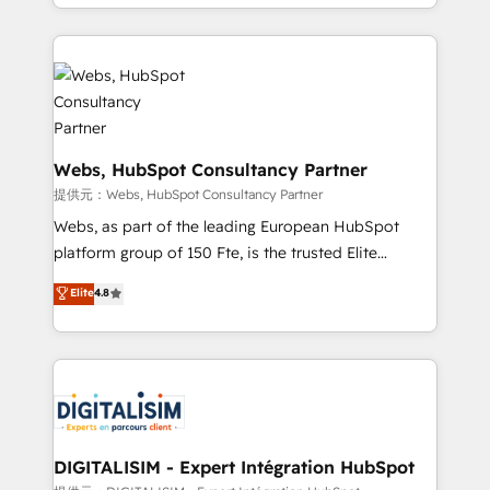
solve all your HubSpot challenges and improve user
sales, and service hubs • Built-in flexibility for
adoption, sales process and marketing results.
startups to global brands
Services 📚 Onboarding your team to HubSpot for
the first time 🔧 Designing and optimising your
HubSpot set-up for better results 🌐 Website design
and build using HubSpot 🔌 Integrating HubSpot
with other systems 🎓 Training your teams to be
Webs, HubSpot Consultancy Partner
HubSpot pros 📊 Lead generation services using
提供元：Webs, HubSpot Consultancy Partner
HubSpot Why us? - SIX HubSpot Accreditations -
Webs, as part of the leading European HubSpot
awarded by HubSpot after a rigorous process for
platform group of 150 Fte, is the trusted Elite
CRM, Solutions Architecture, Onboarding , Data
HubSpot CRM Partner offering you a roadmap on
Elite
4.8
Migration, Custom Integration & Platform
maximizing EBITDA and achieving Commercial
Enablement -Onboarded over 500 businesses to
Excellence. With our targeted processes, we
HubSpot -Top 1% of partners worldwide -In-house
strengthen your digital transformation and minimize
team of 25+ experts Contact us today to help you
costs. As HubSpot's Advanced Accredited CRM
get more from your investment in HubSpot.
Implementation partner, we provide expertise to
www.bbdboom.com
drive your business forward. Since 2015 we are fully
dedicated to HubSpot and with an experienced
DIGITALISIM - Expert Intégration HubSpot
team (50+), we work with reputable companies in