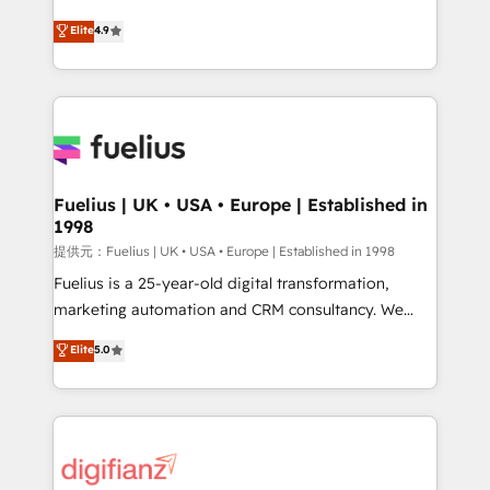
HubSpot experts ready to help you. We can
Ready for the next step? Click the 👈 '𝗖𝗼𝗻𝘁𝗮𝗰𝘁
Elite
4.9
implement the platform into complex business
𝗯𝘂𝘀𝗶𝗻𝗲𝘀𝘀' button to get in touch (𝘸𝘦'𝘳𝘦 𝘴𝘶𝘱𝘦𝘳
environments, optimise what you've got and make
𝘳𝘦𝘴𝘱𝘰𝘯𝘴𝘪𝘷𝘦)
sure you can actually use it, build your website in
HubSpot or create an inbound marketing strategy
for you and execute it on HubSpot. We are on the
G-Cloud 14 CCS (Crown Commercial Service)
framework, meaning we've been accredited by
Fuelius | UK • USA • Europe | Established in
1998
HubSpot and vetted by the CCS, which means we
can support public sector companies as well the
提供元：Fuelius | UK • USA • Europe | Established in 1998
other ones listed in our profile. Our services: -
Fuelius is a 25-year-old digital transformation,
HubSpot implementation - HubSpot CMS website
marketing automation and CRM consultancy. We
build We can do lots of things. But everything we do
enable mid-market and enterprise clients to
Elite
5.0
is there for you to: - Grow revenue, and run your
maximise their return from digital and fuel their
business more efficiently - Build stronger
growth. We modernise platforms, streamline
relationships with customers - Make better
operations that are causing inefficiencies, improve
decisions with data - Find a new voice and reach
customer experiences, integrate systems, and
more people - Get the most out of your HubSpot
supercharge revenue operations Key services: • CRM
investment