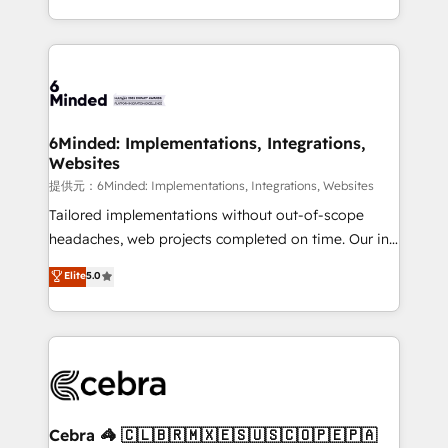
solutions to complex GTM and RevOps challenges.
smarter with AI and HubSpot.
Our Expertise 🔹 Onboarding & Implementation:
Accredited HubSpot Partner, ensuring smooth setup
tailored to your GTM motion. 🔹 Migrations:
Accredited HubSpot Partner, ensuring migration
from other CRMs to HubSpot without data loss or
6Minded: Implementations, Integrations,
Websites
downtime. 🔹 RevOps Strategy: Align teams,
processes, and data to drive revenue efficiency. 🔹
提供元：6Minded: Implementations, Integrations, Websites
Integrations: Connect HubSpot with your tech stack
Tailored implementations without out-of-scope
for better adoption. 🔹 Custom Solutions: Build
headaches, web projects completed on time. Our in-
tailored apps, workflows, and configurations. We are
house team of certified CRM architects, experts,
Elite
5.0
SOC 2 Type II and ISO 27001 certified, reinforcing
developers, designers, and marketers handles all
our commitment to data security and compliance. At
aspects of your HubSpot. ✨ 400+ global clients ✨
OneMetric, we help revenue teams focus on the
100+ seamless migrations from 15+ different CRMs
OneMetric that matters most: revenue.
✨ 100,000+ hours in HubSpot projects, 75+ full Hub
implementations, and 5,000+ pages ✨ CS: Clients
generating 7-digit MRR from inbound campaigns ✨
CS: 245% organic growth & +751% new visitors for a
Cebra 🦓 🇨🇱🇧🇷🇲🇽🇪🇸🇺🇸🇨🇴🇵🇪🇵🇦