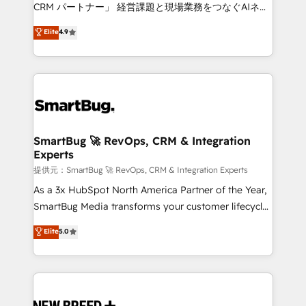
Move from any legacy CRM. Zero downtime, full data
CRM パートナー」 経営課題と現場業務をつなぐAIネイ
integrity. ➤ Implementation: Configure HubSpot to
ティブ・エージェンシーとして、HubSpot Eliteの実装
Elite
4.9
run your revenue process. Sales, marketing, and
力で顧客フロント業務を再設計します。 💡 100inc は何
service wired together. ➤ AI and Integrations: Layer
をする会社か？ HubSpotを共通基盤に、AIエージェン
Breeze AI, custom agents, and APIs to remove
トを組み込んだ顧客フロント業務（マーケティング・営
manual work. ➤ Ongoing Management: Monthly
業・CS）を組織全体で設計・実装する日本のAIネイテ
tune-ups, feature rollouts, adoption coaching. Buying
ィブ・エージェンシーです。事業部・グループ会社・部
HubSpot, switching to it, or reviving a stale portal?
門が分立する組織で、データと業務プロセスのサイロ化
We are built for the work.
を、CRMを軸とした全社共通基盤に再構築します。意
SmartBug 🚀 RevOps, CRM & Integration
Experts
思決定者・PMO・現場担当者に並走します。 1️⃣
HubSpot導入・活用支援 顧客データの一元化から、
提供元：SmartBug 🚀 RevOps, CRM & Integration Experts
GTMの見える化・自動化まで。全Hub統合運用、デー
As a 3x HubSpot North America Partner of the Year,
タ品質設計、グループ横断のCRM統合に対応します。
SmartBug Media transforms your customer lifecycle
2️⃣ AIエージェント組織構築 営業・マーケティング業務
into a revenue engine. Our unified ecosystem
Elite
5.0
の一部をAIが自律実行する組織への移行を設計・実装。
includes specialized divisions Globalia (AI &
Breeze・Claude等をHubSpotと連携させ、役割定義・
Software) and Point Success Media (Paid Media),
運用ルール・成果指標まで含めて設計します。 3️⃣ 全社
making this the official home for all three brands. 🔄
DX × AI推進のPMO伴走支援 複数部門をまたぐDX×AI変
Implementation & Integration - Seamless migrations
革を、構想から実装・定着までPMOとして主導。「設
and system integrations powered by Globalia’s