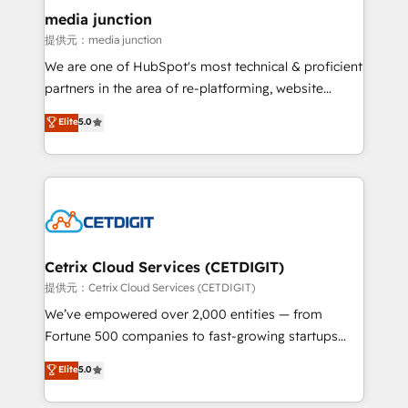
Mexico, USA, and Portugal—we've executed over a
media junction
hundred successful operations. Our approach,
提供元：media junction
rooted in RevOps principles, integrates analysis,
We are one of HubSpot's most technical & proficient
training, planning, and qualification. Leveraging
partners in the area of re-platforming, website
technology, data analytics, CRM optimization, and
design & development. We specialize in multi-hub
Elite
5.0
inbound marketing tactics, we focus on
implementations for mid-market & enterprise
understanding, nurturing, and converting leads.
companies. We are woman-owned, powered by
Partner with us to unlock your business's full
coffee, and we ❤️ dogs. We produce award-winning
potential and achieve sustained growth in today's
work for our clients. 🏆2023 Technical Expertise
competitive market.
Impact Award 🏆2022 Technical Expertise Impact
Award 🏆2022 Platform Migration Excellence Impact
Award 🏆2020 Elite Solutions Partner 🏆2019
Cetrix Cloud Services (CETDIGIT)
Integrations HubSpot Impact Award 🏆2019
提供元：Cetrix Cloud Services (CETDIGIT)
Marketing Enablement HubSpot Impact Award 🏆
We’ve empowered over 2,000 entities — from
2018 Website Design HubSpot Impact Award 🏆2017
Fortune 500 companies to fast-growing startups
Website Design HubSpot Impact Award 🏆2016
and nonprofits — to streamline operations, scale
Elite
5.0
Growth-Driven Design Agency of the Year 🏆2016
revenue, and unlock the full potential of HubSpot.
Sales Enablement HubSpot Impact Award 🏆2015
With deep technical and industry expertise, we fuse