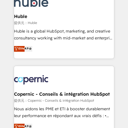
skills, processes, and internal team you need to
CRM Migrations using our in-house "HubScrub" Tool.
attract the right buyers, close deals faster, and grow
without outside dependencies. You’ll learn how to: •
Huble
Set up, audit, and organize your HubSpot portal •
提供元：Huble
Get your sales team fully using HubSpot • Track
Huble is a global HubSpot, marketing, and creative
pipeline and revenue across the entire buyer journey
consultancy working with mid-market and enterprise
• Build an in-house marketing team that drives
businesses. We go beyond implementation, shaping
Elite
4.9
growth • Create content and videos that attract
the strategy, processes, and teams that turn
buyers • Use AI to scale smarter Our coaching-led
HubSpot into a genuine growth engine. Named
approach works best for companies that are done
HubSpot's Global Partner of the Year in 2024,
with outsourcing and ready to build something that
consistently ranked among their top 5 partners
lasts. So if you're ready to become the most trusted
worldwide, and with over 15 years in the ecosystem,
voice in your market, let’s talk.
Huble has built a track record that speaks for itself.
One company, one operating model, delivering
Copernic - Conseils & intégration HubSpot
across offices and consulting teams in the UK, USA,
提供元：Copernic - Conseils & intégration HubSpot
Canada, Germany, France, Belgium, Singapore, and
Nous aidons les PME et ETI à booster durablement
South Africa. Certified compliant with ISO/IEC
leur performance en répondant aux vrais défis : •
27001:2022 and ISO 9001:2015 across all seven
Intégration de HubSpot avec d’autres outils (ERP,
Elite
4.9
international offices and 175+ employees.