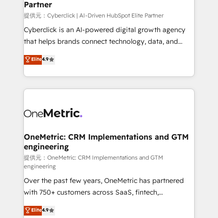
Partner
提供元：Cyberclick | AI-Driven HubSpot Elite Partner
Cyberclick is an AI-powered digital growth agency
that helps brands connect technology, data, and
creativity to achieve measurable results. Founded in
Elite
4.9
Barcelona and operating across Spain, LATAM, and
the UK, we support global companies in building
smarter marketing, sales, and customer success
strategies. As the only HubSpot Elite Partner in
Iberia (Spain & Portugal), we combine human insight
with intelligent automation to drive sustainable
growth. Our multidisciplinary team designs solutions
OneMetric: CRM Implementations and GTM
engineering
that simplify complexity, boost performance, and
turn innovation into real impact. 🌍 Highlights •
提供元：OneMetric: CRM Implementations and GTM
engineering
HubSpot Partner since 2012 • 2022 EMEA Impact
Over the past few years, OneMetric has partnered
Award: Best Integration • 150+ successful HubSpot
with 750+ customers across SaaS, fintech,
projects • Clients in 30+ industries • Proprietary
healthcare, real estate, and other industries. With
technology for integrations • Multilingual team:
Elite
4.9
150+ HubSpot-certified experts, we deliver scalable
English, Spanish, Portuguese & Italian 👉 Grow