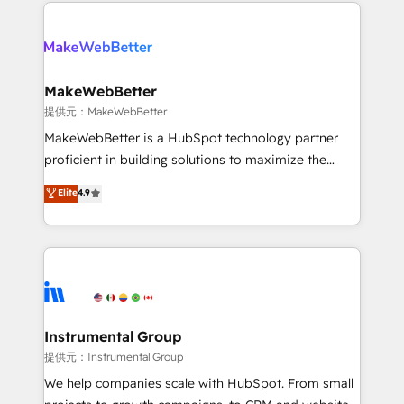
only firm in the world to hold Elite Partner
there’s a good chance one of our globally integrated
Accreditations with both HubSpot and Clay, our
teams has worked with clients just like you Let’s
clients gain a unique advantage in CRM architecture,
explore whether S2 is the partner you’ve been
pipeline generation, data intelligence, and go-to-
looking for...and get your next big initiative moving!
market execution. Why B2B Businesses Choose RP: -
MakeWebBetter
Secure: Soc2 compliant 🛡️ - Pricing: Implementations
提供元：MakeWebBetter
starting at $1,5k 💵 - Speed: Launch in 14 days ⚡ -
MakeWebBetter is a HubSpot technology partner
Global: 75+ RPers across five continents 🌐 - Scale:
proficient in building solutions to maximize the
Largest organically grown & fastest tiering Elite
operational efficiency of HubSpot. The fastest-
Elite
4.9
HubSpot Partner 🪴 - Sales Hub: More
growing tech-enabler & facilitator, MakeWebBetter,
implementations than any other Partner 💻 -
hands you the blend of HubSpot expertise &
Migrations: We convert Salesforce addicts to
eminent solutions & integrations. Trust us to
HubSpot evangelists 🧡 Don't hire a marketing
streamline your HubSpot experience. 🚀HubSpot
agency for an Ops problem. Don't hire a technical
Elite Partners with 10+ years of HubSpot experience
agency for a growth problem. Hire a partner built to
🤝HubSpot Premier Integration partner 🤝Google
solve both.
Premier Partner 2023 🌟5 HubSpot Accreditations 🌟
Instrumental Group
Won HubSpot Theme Challenge 2021 🌟INBOUND’19
提供元：Instrumental Group
HubSpot Rising Star Why us? Harnessing the full
We help companies scale with HubSpot. From small
potential of the powerful HubSpot CRM. ✔️A team of