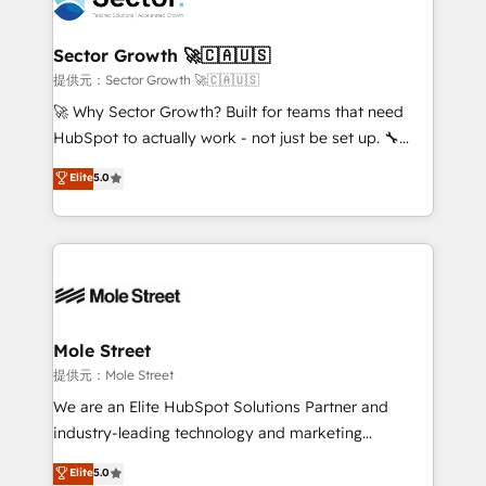
a maior parceira da HubSpot na América Latina e
and APAC. We are HubSpot's top-ranked Advanced
líder no ranking global de sucesso do cliente da
Implementation Certified Partner and we contribute
Sector Growth 🚀🇨🇦🇺🇸
HubSpot.
to their advisory council. We strive to do 'good work
提供元：Sector Growth 🚀🇨🇦🇺🇸
with good people' and have worked with incredible
🚀 Why Sector Growth? Built for teams that need
brands. You can see some of them on our website,
HubSpot to actually work - not just be set up. 🔧
along with plenty of case studies.
HubSpot Experts: Onboarding, migrations,
Elite
5.0
automation, and training built for adoption. ⚡ Highly
Technical Execution: ERP, EMR and Custom
Integrations; complex builds delivered in weeks, not
months. 🤖 AI Consulting & Agents: AI-powered
workflows; automation agents; process optimization
inside HubSpot. 🏆 Industry Experience: 🏥
Healthcare: HIPAA implementations; secure data
Mole Street
workflows 💼 Financial Services: compliant
提供元：Mole Street
workflows; audit-ready reporting ⚖️ Legal: client
We are an Elite HubSpot Solutions Partner and
intake; pipeline and document workflows 🛒 E-
industry-leading technology and marketing
Commerce: Shopify, WooCommerce; lifecycle and
consultancy. Our focus is on enterprise and mid-
Elite
5.0
revenue automation 🏢 Real Estate: deal pipelines;
market B2B companies globally that want a strategic