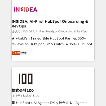
INSIDEA, AI-First HubSpot Onboarding &
RevOps
提供元：INSIDEA, AI-First HubSpot Onboarding & RevOps
★ World's #1 rated Elite HubSpot Partner, 500+
reviews on HubSpot, G2 & Clutch. ★ 150+ HubSpot
Certified Experts & Trainers across the team ★
Elite
5.0
1,500+ implementations across five continents ★ AI-
First, RevOps-led, Onboarding obsessed ★
Company of the Year 2024/25 INSIDEA helps
growing companies turn HubSpot into a revenue
engine. We onboard your team, migrate your data,
and build AI-powered workflows that drive adoption
from week one, in your time zone. What we do ➤
株式会社100
Onboarding: Live in weeks, with workflows built
提供元：株式会社100
around your business, not a template. ➤ Migration:
🏢 HubSpot × AI Agent × DX を統合する「Agentic