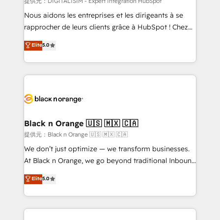
提供元：DIGITALISIM - Expert Intégration HubSpot
B2B sectors such as manufacturing, SaaS and
Nous aidons les entreprises et les dirigeants à se
business services. We prepare a customized
rapprocher de leurs clients grâce à HubSpot ! Chez
business case that demonstrates the value and
DIGITALISIM, nous avons l'intime conviction que la
Elite
5.0
impact of your digital transformation, including a
réussite des entreprises passe par l’innovation web,
detailed financial rationale with a focus on ROI and
le marketing digital, et la relation client ! C'est
TCO. As a trusted extension of your team, we
pourquoi, nos experts sont à la fois capables de
believe in the power of partnership. Together, we
gérer votre projet de création de site internet, votre
embark on a transformational journey that sets your
référencement, votre stratégie digitale et le pilotage
business up for long-term success. Unlock your
et l'intégration d'HubSpot ! Les grandes phases d'un
business. If not now, when?
projet HubSpot avec DIGITALISIM : 🧽 Nettoyage,
Black n Orange 🇺🇸 🇲🇽 🇨🇦
migration et intégration des bases de données. 🚀
提供元：Black n Orange 🇺🇸 🇲🇽 🇨🇦
Développement des interfaces avec vos logiciels
We don’t just optimize — we transform businesses.
métiers ⚙️ Configuration de la plateforme HubSpot
At Black n Orange, we go beyond traditional Inbound
📈 Configuration de rapports et tableaux de bord 🤝
Marketing with our exclusive methodologies:
Elite
5.0
Book Process & Guidelines utilisateurs 🎓
BOOMS and BOOST. Together, they form a powerful
Formations des utilisateurs
combination that has driven success for over 800
businesses worldwide. As Elite HubSpot Partners, we
specialize in crafting high-performance growth