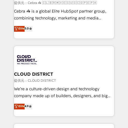
full-funnel HubSpot project ✨ CS: 415% conversion
提供元：Cebra 🦓 🇨🇱🇧🇷🇲🇽🇪🇸🇺🇸🇨🇴🇵🇪🇵🇦
boost with a new HubSpot site Recognized leaders:
Cebra 🦓 is a global Elite HubSpot partner group,
🏆 HubSpot Platform Migration Impact Award 🏆
combining technology, marketing and media
Clutch HubSpot Global Leader 🏆 Finalist: HubSpot
expertise across Latin America and Southern
Elite
5.0
Inbound Campaign of the Year 🏆 Gold AVA Digital
Europe, with teams across 7 countries. Born in Chile,
Award for Best Website 🌟 Accreditations: CRM
we combine local insight with international reach to
Implementation, HubSpot Content Experience, CRM
help businesses grow through technology, creativity,
Data Migration & Custom Integration
AI and strategy. For over 12 years, we’ve delivered
500+ HubSpot implementations, building end-to-
end solutions that integrate CRM, AI automation,
inbound and loop marketing, content, and digital
CLOUD DISTRICT
creativity. Our multicultural team works in Spanish,
提供元：CLOUD DISTRICT
Portuguese, and English to design scalable strategies
We’re a culture-driven design and technology
that drive measurable growth. 🌎 Highlights: • 10+
company made up of builders, designers, and big
years as a HubSpot partner. • 2023 Impact Awards:
thinkers. We blend strategy, design, and
Elite
4.9
Platform Migration Excellence. • Top 3 Partner of the
development—always fueled by curiosity—to turn
Year LATAM 2022, 2023, 2024, 2025. • Partner of the
ideas, opportunities, and challenges into meaningful
Year 2024. • Organizer of Aliados.ai (AI, marketing &
experiences. To us, technology is more than just
tech global congress). 👉 Ready to scale your