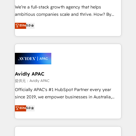
implementations, highly renowned for our business
We’re a full-stack growth agency that helps
acumen, process (re-)design experience and a
ambitious companies scale and thrive. How? By
massive amount of success stories in this area. We
upgrading and streamlining every single revenue-
Elite
5.0
integrate HubSpot with complex solutions like SAP,
generating aspect of your business. We’re proud
MicroSoft, custom solutions,... Our company also has
HubSpot Elite Solutions Partners and devout CRM
strong experience with HubSpot CRM extension,
nerds who can harness HubSpot’s custom digital
mobile apps for Field Service Management and
tools to improve each touchpoint of your customer
Retail execution, CPQ, customer portals and
experience. Working hand-in-hand with your team,
HubSpot CMS developments. And we're champions
we’ll assemble a RevOps machine that drives more
when it comes to complex data migrations.
traffic, generates better leads and crushes your
Avidly APAC
revenue goals. We've worked with thousands of
提供元：Avidly APAC
HubSpot customers and we'd love to work with you
Officially APAC's #1 HubSpot Partner every year
too! Clients come to us for: Advanced CRM solutions
since 2019, we empower businesses in Australia,
System Integrations both Custom and Native to
New Zealand, and globally to realise their full
Elite
5.0
HubSpot Data System Migrations between systems
potential through enterprise HubSpot CRM
to HubSpot New lead generation strategies Time-
implementation. And we deliver best practice across
saving automations Fresh growth campaigns Robust
the whole HubSpot platform, covering marketing,
help desk Unified revenue operations Dynamic
sales, service, CMS and integrations. We work with