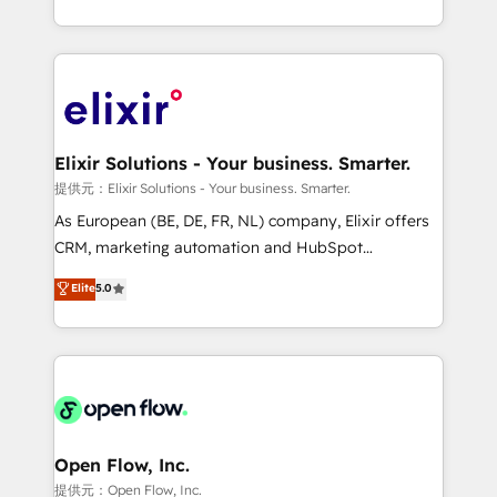
portfolio and lifecycle management 🏭
approach to execute their goals through creative
Manufacturing: ERP integrations; operational
applications of our solutions; Technical HubSpot
alignment 🛡️ Compliance & Data Considerations:
Consulting, Content Marketing, Growth-Driven
HIPAA-aware; CASL-compliant; GDPR-ready
Design, Migrations + Integrations. Mole Street’s
implementations where required 💡 Why 500+
mission is empowering others to realize their
Clients Choose Us: Elite Partner; technical, fast, and
greatness, which is achieved through creating
Elixir Solutions - Your business. Smarter.
built to scale.
absolute clarity, derived from a well-defined
提供元：Elixir Solutions - Your business. Smarter.
strategy, executed well, and reported on with clear
As European (BE, DE, FR, NL) company, Elixir offers
results. The culture is driven by core values; Joy, Grit,
CRM, marketing automation and HubSpot
Accountability, Curiosity, Authenticity, Growth
integration products and services to mid-market
Elite
5.0
Mindedness, and Clarity. We are driven to win for the
and enterprise customers. We ensure that your sales,
collective good of the company and its clientele, and
service and marketing department operates in the
dedicated to breaking the mold from the agency of
most effective way, while at the same time
the past into the consultancy of the future. Great
leveraging your commercial data for a fully
things are happening.
integrated buyers journey. Elixir is located in
Brussels, Munich "München", Cologne "Köln", Paris
and Amsterdam. Elixir is a first mover and leader
Open Flow, Inc.
when it comes to HubSpot sales and service
提供元：Open Flow, Inc.