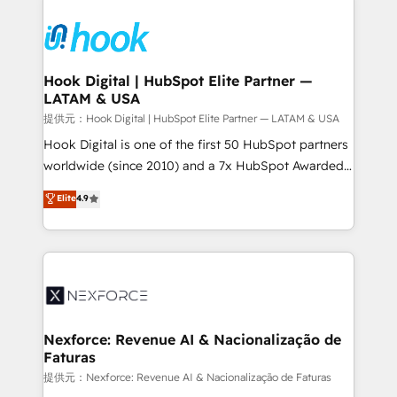
and sales ops at mid-market companies ready to
HubSpot CRM Implementation - HubSpot
move beyond spreadsheets into unified systems
Onboarding - Data Migration & Integrations -
that drive real business results.
Technical Audit & Optimization Strategic Solutions: -
Revenue Operations - Inbound Marketing -
Hook Digital | HubSpot Elite Partner —
LATAM & USA
Outbound Marketing - HubSpot CMS Website
Design & Development We empower our clients to
提供元：Hook Digital | HubSpot Elite Partner — LATAM & USA
reach their full potential by providing transparent,
Hook Digital is one of the first 50 HubSpot partners
relationship-driven support. With over 300 HubSpot
worldwide (since 2010) and a 7x HubSpot Awarded
certifications and accreditations, we deliver both the
Elite Partner. With 500+ projects across the U.S.,
Elite
4.9
technical know-how and strategic guidance you
Brazil, and LATAM, we combine global expertise with
need to succeed.
regional experience. Today, we are Brazil’s largest
HubSpot Elite Partner—trusted by companies across
the Americas to scale smarter. ⚙️ CRM
Implementation & Migration Onboarding across all
Hubs, plus migrations from Salesforce, Pipedrive, RD
Station, Freshdesk, Intercom, and more. Custom
Nexforce: Revenue AI & Nacionalização de
Faturas
objects, automations, and integrations built for
growth. 🚀 AI-Driven GTM Orchestration Unify
提供元：Nexforce: Revenue AI & Nacionalização de Faturas