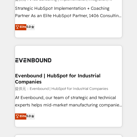
Customer First, Enabling Technologies & Security.
Strategic HubSpot Implementation + Coaching
The synergies generated by these integrations,
Partner As an Elite HubSpot Partner, 1406 Consulting
together with the combination of talents, skills,
helps mid-market revenue teams transform how
Elite
5.0
solutions and services, have allowed the group to
they sell, market, and serve. We don't just build your
build an unrivaled offering portfolio on the market
HubSpot—we teach your team to own it, then stay
to accompany companies on their digital
to help you keep winning. What We Do ⚙️ CRM
transformation journey.
Implementations across Marketing, Sales, Service,
Data & Content 📈 Sales & Marketing Alignment +
Revenue Team Enablement 🤖 Breeze AI & Custom
Agent Creation 🔄 Custom Integrations & Data
Evenbound | HubSpot for Industrial
Companies
Migration Why 1406 We become part of your team.
Your team learns while we build. We fix what others
提供元：Evenbound | HubSpot for Industrial Companies
broke. Built for mid-market reality—practical
At Evenbound, our team of strategic and technical
solutions that work with your actual headcount and
experts helps mid-market manufacturing companies
constraints. By the Numbers 🏆 Top 1% of all
achieve real growth. We specialize in delivering
Elite
5.0
HubSpot partners 🔄 Top 5% globally in client
tailored solutions that drive results by leveraging
retention 📅 8+ years of consistent results since 2017
HubSpot’s platform and data to fuel success.
Who We Serve Revenue teams, marketing leaders,
Technical Solutions: - HubSpot Technical Consulting -