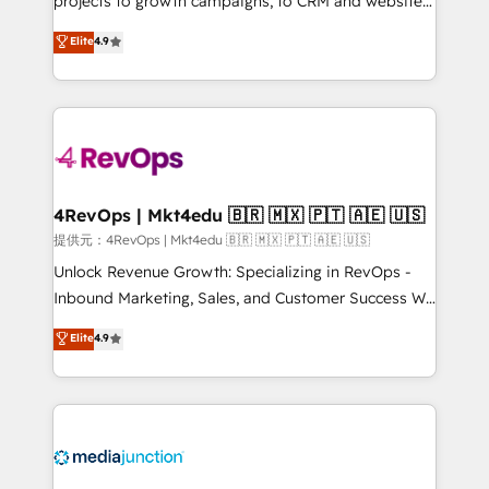
projects to growth campaigns, to CRM and websites.
HubSpot experts backed by over 10+ years of
Hire an agency that's experienced in every inch of
Elite
4.9
HubSpot experience ✔️Flexible pricing models —
HubSpot and willing to work hand-in-hand with your
Hourly-fee (assigned one Dedicated HubSpot
team to simplify the complex and build a better
Admin); Monthly-fee (HubSpot Admin + Project
experience for your team and customers.
Manager); and Fixed Project Cost (as per
requirement). ✔️Helped over 25,000+ customers so
far with our HubSpot solutions. ✔️Bespoke apps &
on-demand bundle services. Connect with us today!
4RevOps | Mkt4edu 🇧🇷 🇲🇽 🇵🇹 🇦🇪 🇺🇸
提供元：4RevOps | Mkt4edu 🇧🇷 🇲🇽 🇵🇹 🇦🇪 🇺🇸
Unlock Revenue Growth: Specializing in RevOps -
Inbound Marketing, Sales, and Customer Success We
specialize in driving revenue growth for companies
Elite
4.9
across industries through tailored marketing, sales,
and customer success strategies, utilizing RevOps
methodologies. As Latin America's largest HubSpot
partner and a global leader in education market, we
offer unparalleled insights. Operating in five
countries—Brazil, UAE (Abu Dhabi/Dubai/Sharjah),