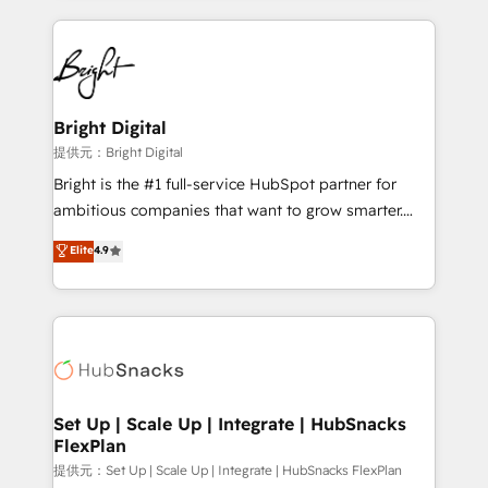
Growth-Driven Design Agency of the Year 🏆2015
automation, integration, and AI innovation to deliver
Became the 5th Agency to reach Diamond 🏆2014
lasting impact. We specialize in: • Turnkey and end-
HubSpot COS Performance Award 🏆2014 HubSpot
to-end HubSpot implementations • Onboarding for
COS Design Award 🏆2013 HubSpot Marketplace
Sales, Service, Marketing & Content Hubs • AI voice
Provider of the Year 🏆2011 Became a HubSpot
and chat agents, predictive automation, and smart
Bright Digital
Partner 📆Founded in 1997
workflows • Salesforce + HubSpot integration •
提供元：Bright Digital
RevOps and AI-driven sales enablement • Website
Bright is the #1 full-service HubSpot partner for
design and CMS development • ERP integration: SAP,
ambitious companies that want to grow smarter.
NetSuite, Microsoft Dynamics, … • Data cleansing
From HubSpot onboarding, to training, from
Elite
4.9
and CRM migration from any platform •
developing a new website to lead generation and
Client/member portals built on HubSpot • Custom
digital marketing; we do it all (and with great
and complex integrations: SAM.gov, GovWin,
results)! In short, our services include: - HubSpot
QuickBooks, PandaDoc, ClickUp, Shopify, Mapsly,
consultancy: onboarding, training, data migration -
WooCommerce, BuilderTrend, and more Experience
HubSpot development: websites, custom modules,
the difference — reach out to see how AI + HubSpot
integrations - Marketing & sales solutions: digital
can transform your business.
marketing, advertising, campaigns, content and
Set Up | Scale Up | Integrate | HubSnacks
FlexPlan
design We connect people, data and technology to
improve customer experiences. With our bright
提供元：Set Up | Scale Up | Integrate | HubSnacks FlexPlan