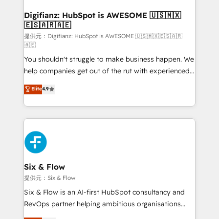
Implementation • Systems Integration • Digital
Transformation / Web Development • RevOps &
Digifianz: HubSpot is AWESOME 🇺🇸🇲🇽
🇪🇸🇦🇷🇦🇪
Sales Consulting • Marketing Automation What
makes us different? 🚀 Top 0.5% of global HubSpot
提供元：Digifianz: HubSpot is AWESOME 🇺🇸🇲🇽🇪🇸🇦🇷
🇦🇪
agencies ⚙️ The strongest technical ability and
You shouldn't struggle to make business happen. We
integration capabilities 💼 Consultative, long-term
help companies get out of the rut with experienced,
partners who will embed ourselves into your
process-oriented teams implementing HubSpot
business, processes and systems 🏢 We specialise in
Elite
4.9
Marketing, Sales, Service, CMS and Operations Hub,
working with mid-market and enterprise
so selling and actually engaging with your customers
organisations, global organisations and those with
feels easy and pain-free. We are a top ranked
complex use cases 🏆 CRM Implementation,
HubSpot Elite Partner, winner of Rookie of the Year
Platform Enablement, Custom Integration and
and Customer First Awards, 4.9/5 rating in HubSpot
Onboarding Accredited 🔐 ISO27001 & ISO9001
Reviews and 4.9/5 rating in Clutch Reviews. Digifianz
Certified
helps the following industries: logistics & 3PL, home
Six & Flow
improvement & construction, branding and
提供元：Six & Flow
commercialization, real estate, health, education,
Six & Flow is an AI-first HubSpot consultancy and
SaaS, Software Dev & IT and consulting, make the
RevOps partner helping ambitious organisations
most out of their HubSpot experience operating in
grow with clarity, confidence, and intelligence.