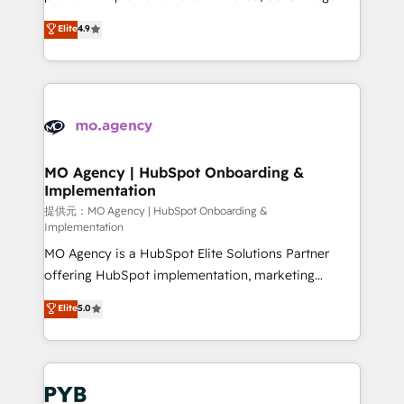
marketing strategy? We'll provide support tailored
Elite Solutions Partner for businesses ready to
Elite
4.9
to your needs and sales objectives. With 125+
migrate, replatform, and scale smarter. We specialize
certifications, we are part of the most certified
in high-impact CRM and CMS migrations and
Canadian agencies, and we both hold Onboarding
onboarding from platforms like Salesforce, NetSuite,
Accreditations. Based in Canada (coast to coast), our
Zoho, Pardot, Marketo, Microsoft Dynamics, Wix,
services are offered in both English & French.
WordPress and legacy CRMs, turning fragmented
systems into unified, growth-ready HubSpot
architectures that accelerate revenue operations and
MO Agency | HubSpot Onboarding &
Implementation
performance. - Multi-object CRM migration, cleanup,
and implementation. - Pre-built and custom
提供元：MO Agency | HubSpot Onboarding &
Implementation
integrations across your full tech stack. - Custom
MO Agency is a HubSpot Elite Solutions Partner
object setup, CMS builds, and full-funnel automation.
offering HubSpot implementation, marketing
- Dashboards, lifecycle campaigns, and lead
automation, CRM and RevOps consulting, B2B SEO,
nurturing sequences. - Cross-hub setup across
Elite
5.0
paid media, content marketing, AEO and GEO (AI
Marketing, Sales, Operations, and Service Hubs. -
search optimisation), and HubSpot Content Hub and
Ongoing optimization, managed support, and
WordPress development. We work with enterprise
scalable retainers. Let’s make HubSpot your most
and growth-led companies across technology,
powerful growth engine. Built to convert, scale, and