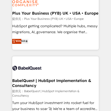
professional services, financial services and
drive results.
industrial sectors. Offices in Johannesburg, Cape
Town, Dubai & London. 500+ HubSpot CRM
Plus Your Business (PYB) UK • USA • Europe
implementations delivered. AI visibility coverage
提供元：Plus Your Business (PYB) UK • USA • Europe
across ChatGPT, Claude, Perplexity, Gemini and
HubSpot getting complicated? Multiple hubs, messy
Google AI Overviews. HubSpot Impact Award -
migrations, AI, governance. We organise that
Customer First HubSpot Impact Award - Integrations
complexity, so your team can put HubSpot to work...
Elite
5.0
Innovation HubSpot Impact Award - Platform
Welcome to our Profile! We help with: • CRM
Migration Excellence HubSpot Impact Award -
implementation, reports, workflows, and team
Platform Excellence 40+ full-time HubSpot
training • CRM migration from Salesforce, Pipedrive,
professionals. 100s of certifications and
Dynamics and others • Technical projects including
accreditations with HubSpot.
custom API integrations with ERP (and other
systems) • AI governance for HubSpot-centred
operations A little about us: • Boutique 'Elite' team of
BabelQuest | HubSpot Implementation &
Consultancy
12 • 150+ clients across Sales Hub, Marketing Hub,
Service Hub, Data Hub and CMS • ISO/IEC
提供元：BabelQuest | HubSpot Implementation &
Consultancy
27001:2022, ISO 9001:2015, and ISO 42001:2023
Turn your HubSpot investment into rocket fuel for
certified - the AI management standard • GuardHub:
your business to soar 🚀 We’re a team of accredited
our AI governance framework, built on ISO 42001