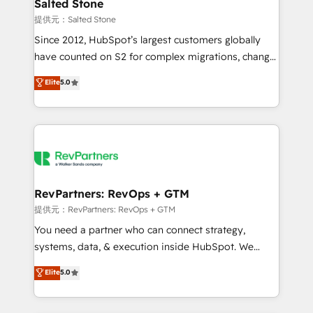
we turn complexity into clarity, human at global
Salted Stone
scale. 🏆 HubSpot’s CEO called us “the partner of the
提供元：Salted Stone
future.” Others agree it is proof of trust built through
Since 2012, HubSpot’s largest customers globally
measurable impact.
have counted on S2 for complex migrations, change
management, systems integration, and creative
Elite
5.0
solutions that deliver measurable impact and
transform brand experiences As one of the few full-
service creative agencies in the HubSpot
ecosystem, we blend strategy, technology, & award-
winning design to build scalable, globally
regionalized HubSpot websites, integrated
marketing campaigns, & RevOps frameworks that
RevPartners: RevOps + GTM
fuel long-term success We connect the entire
提供元：RevPartners: RevOps + GTM
customer lifecycle through seamless integrations,
You need a partner who can connect strategy,
ensure long-term adoption with change-
systems, data, & execution inside HubSpot. We
management programs, and align marketing, sales,
bridge the gap where most agencies fall short by
Elite
5.0
and service to drive sustainable growth With 6 key
combining GTM strategy with technical execution to
HubSpot accreditations and experience across
solve the right problem with the right solution. As the
hundreds of organizations in dozens of industries,