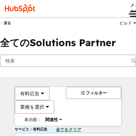
メ
ュ
ビルド
戻る
全てのSolutions Partner
フィルター
有料広告
業種を選択
表示順：
関連性
サービス：有料広告
全てをクリア