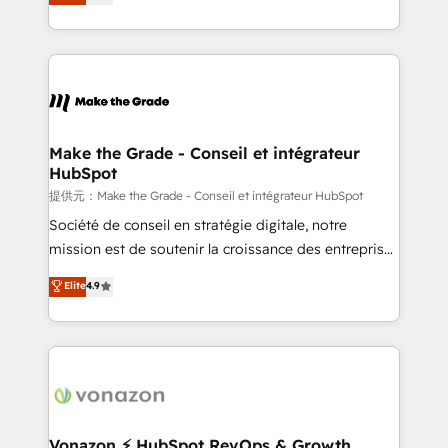
téléphonie, etc.) • Alignement des équipes grâce à un
outil et des données partagées • Amélioration de la
collecte et de l’analyse des données pour des
décisions éclairées • Optimisation de l’efficacité et
de la productivité des équipes Notre équipe de 30
consultants certifiés HubSpot aborde chaque projet
avec un engagement total, alignant processus
Make the Grade - Conseil et intégrateur
HubSpot
métiers et technologie, et guidant vos équipes à
travers le changement, tout en centrant vos objectifs
提供元：Make the Grade - Conseil et intégrateur HubSpot
d’entreprise. Grâce à une méthodologie éprouvée
Société de conseil en stratégie digitale, notre
auprès de plus de 400 clients, nous comprenons
mission est de soutenir la croissance des entreprises
rapidement vos enjeux et intégrons parfaitement
B2B à travers l’acquisition de nouveaux clients,
Elite
4.9
HubSpot dans votre organisation. Pour toute
l'intégration CRM et le développement des revenus
question technique ou besoin de structuration de
auprès de vos comptes existants. En France et à
votre projet HubSpot, contactez notre équipe pour
l'international, nous travaillons avec des ETI
un échange dédié.
ambitieuses, des grands groupes voulant aller au-
delà d’une simple transformation digitale et des
startups florissantes. Nos 3 grandes expertises sont :
➤ L’intégration de CRM et de méthodologie RevOps
Vonazon ⚡ HubSpot RevOps & Growth