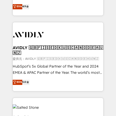
Strategy: Activate Breeze Agents, configure HubSpot
North America. Avec plus de 115 experts en
Elite
4.9
AI, & maximize AEO with tailored AI services. 🧩
marketing automation, Growth, Revops, CRM et
Integrations: Extend HubSpot with custom
webdesign. Markentive is both a consulting firm, a
integrations, hosting, & maintenance.
digital agency and an integrator. With over 115
experts in marketing automation, growth, revops,
CRM and webdesign (We focus on EMEA - USA
customers).
AVIDLY 🇬🇧🇫🇮🇸🇪🇩🇰🇺🇸🇨🇦🇳🇴🇩🇪🇦🇺
🇳🇿
提供元：AVIDLY 🇬🇧🇫🇮🇸🇪🇩🇰🇺🇸🇨🇦🇳🇴🇩🇪🇦🇺🇳🇿
HubSpot’s 5x Global Partner of the Year and 2024
EMEA & APAC Partner of the Year. The world’s most
experienced and fully accredited HubSpot Solutions
Elite
5.0
Partner. 🚀 With 2,750+ HubSpot projects delivered
and 370+ specialists across EMEA, APAC and NAM,
we de-risk complex CRM programmes and
accelerate ROI across every HubSpot Hub. 🧭 From
multi-region migrations to AI-powered automation,