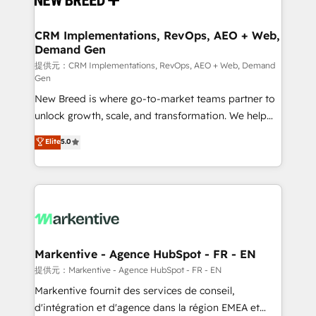
定の代行ではなく、設計の責任」を引き受け、部門横断
technical development team. - 19 HubSpot-certified
の統合・浸透・変革管理を実行します。 ▸ CMS戦略設
trainers to drive platform adoption. 📈 Revenue
CRM Implementations, RevOps, AEO + Web,
計・構築：リード獲得・CVR・SEOを前提にした情報設
Demand Gen
Generation - Full-funnel marketing and high-
計・導線設計・テンプレート設計をContent Hubで一体
performance advertising via Point Success Media. -
提供元：CRM Implementations, RevOps, AEO + Web, Demand
Gen
提供。 ▸ 既存CRM・MAからの移行支援：Salesforce・
Expert deployment of Breeze AI and custom agents
Marketo・Pardot等からの移行、カスタム設計、履歴
New Breed is where go-to-market teams partner to
to automate growth. 🏆 Elite Excellence - 8 platform
データ移行と活用設計まで。 ▸ AEO対応：ChatGPT・
unlock growth, scale, and transformation. We help
accreditations and deep HIPAA-compliance
Perplexity等のAI検索からの流入・引用を前提にコンテ
companies activate HubSpot’s AI-powered
expertise. - A team of 250+ experts dedicated to
Elite
5.0
ンツとサイト構造を最適化。 🏆 なぜ100incを選ぶの
customer platform and operationalize HubSpot’s
your resilient growth.
か？ ✓ HubSpot Eliteパートナー認定 ✓ HubSpotアワ
Loop Marketing framework through expert-led
ード受賞・HUGリーダー ✓ ISO27001:2022 /
services, smart agents, and purpose-built apps,
ISO9001:2015 取得 ✓ 400社以上の導入実績 ✓
tailored to your business. Together, we unlock
HubSpot大百科 出版 CRM・AI活用に関するご相談、現
results, fast. ⚙️CRM & RevOps: Align all Hubs to your
状整理の壁打ちなど、構想段階からお気軽にお問い合わ
buyer journey for clean data, scalability, & reporting.
せください。
🎯Demand Gen & ABM: Drive pipeline with inbound,
Markentive - Agence HubSpot - FR - EN
ABM, AEO, SEO, & paid media. 👩‍💻Web Design:
提供元：Markentive - Agence HubSpot - FR - EN
Build high-performing websites with UX, messaging,
Markentive fournit des services de conseil,
& conversion strategy that drive results. 🤖AI
d'intégration et d'agence dans la région EMEA et