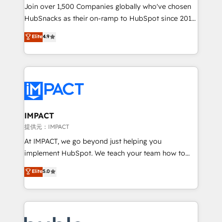
people, exciting ideas and can-do mentality, we
Join over 1,500 Companies globally who've chosen
ensure revenue growth on a daily basis. So tell us
HubSnacks as their on-ramp to HubSpot since 2014
your challenge; our passionate and growth driven
Simple pay-as-you-go plans that accelerate value...
Elite
4.9
team of 100+ experts is ready for you! Driving digital
1️⃣ Set Up | Onboarding New or Check-fixing existing
growth | www.brightdigital.com
HubSpot portals 2️⃣ Scale Up | 100% HubSpot Task
Execution... Global 24/7 ... All Experts 3️⃣ Integrate |
your entire Tech Stack with Custom Integrations
Slash months from your API Integration project... ⬅️
Click "Contact Business" ⬅️ to access 150+ Kickstart
Integration templates that put HubSpot in the center
IMPACT
of your tech stack, syncing... 🛍️ Shopify or
提供元：IMPACT
WooCommerce 💲 Stripe or Paypal 💰 Sage or
At IMPACT, we go beyond just helping you
Netsuite 🤖 Google or Microsoft ✍️ DocuSign or
implement HubSpot. We teach your team how to
PandaDoc 🌐 Avalara or Quaderno HubSnacks holds
master it. As the creators of the Endless Customers
Elite
5.0
the rare Advanced "Custom Integrations"
System™ (the next evolution of They Ask, You
Accreditation, securely sync data across... 🔄 any
Answer), we’re the only HubSpot partner built
apps, in any direction. Stuck on your old CRM..?
entirely around coaching and training. That means
Migrate | seamlessly off your old CRM onto a clean
we don’t do the work for you; we help you build the
new HubSpot portal with Advanced Website and