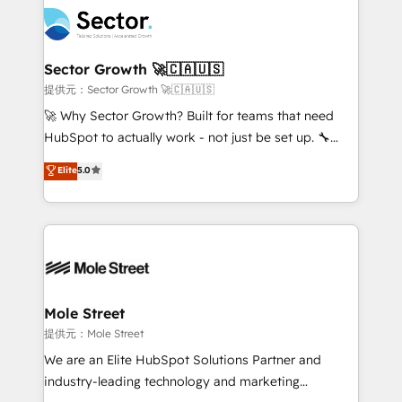
design & UX for mid to large to multi national
empresas em 13 países utilizam a Nexforce. Somos
businesses. Our teams are based in North America
a maior parceira da HubSpot na América Latina e
and APAC. We are HubSpot's top-ranked Advanced
líder no ranking global de sucesso do cliente da
Implementation Certified Partner and we contribute
Sector Growth 🚀🇨🇦🇺🇸
HubSpot.
to their advisory council. We strive to do 'good work
提供元：Sector Growth 🚀🇨🇦🇺🇸
with good people' and have worked with incredible
🚀 Why Sector Growth? Built for teams that need
brands. You can see some of them on our website,
HubSpot to actually work - not just be set up. 🔧
along with plenty of case studies.
HubSpot Experts: Onboarding, migrations,
Elite
5.0
automation, and training built for adoption. ⚡ Highly
Technical Execution: ERP, EMR and Custom
Integrations; complex builds delivered in weeks, not
months. 🤖 AI Consulting & Agents: AI-powered
workflows; automation agents; process optimization
inside HubSpot. 🏆 Industry Experience: 🏥
Healthcare: HIPAA implementations; secure data
Mole Street
workflows 💼 Financial Services: compliant
提供元：Mole Street
workflows; audit-ready reporting ⚖️ Legal: client
We are an Elite HubSpot Solutions Partner and
intake; pipeline and document workflows 🛒 E-
industry-leading technology and marketing
Commerce: Shopify, WooCommerce; lifecycle and