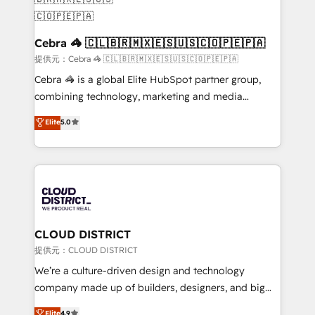
generating 7-digit MRR from inbound campaigns ✨
CS: 245% organic growth & +751% new visitors for a
full-funnel HubSpot project ✨ CS: 415% conversion
Cebra 🦓 🇨🇱🇧🇷🇲🇽🇪🇸🇺🇸🇨🇴🇵🇪🇵🇦
boost with a new HubSpot site Recognized leaders:
提供元：Cebra 🦓 🇨🇱🇧🇷🇲🇽🇪🇸🇺🇸🇨🇴🇵🇪🇵🇦
🏆 HubSpot Platform Migration Impact Award 🏆
Cebra 🦓 is a global Elite HubSpot partner group,
Clutch HubSpot Global Leader 🏆 Finalist: HubSpot
combining technology, marketing and media
Inbound Campaign of the Year 🏆 Gold AVA Digital
expertise across Latin America and Southern
Elite
5.0
Award for Best Website 🌟 Accreditations: CRM
Europe, with teams across 7 countries. Born in Chile,
Implementation, HubSpot Content Experience, CRM
we combine local insight with international reach to
Data Migration & Custom Integration
help businesses grow through technology, creativity,
AI and strategy. For over 12 years, we’ve delivered
500+ HubSpot implementations, building end-to-
end solutions that integrate CRM, AI automation,
inbound and loop marketing, content, and digital
CLOUD DISTRICT
creativity. Our multicultural team works in Spanish,
提供元：CLOUD DISTRICT
Portuguese, and English to design scalable strategies
We’re a culture-driven design and technology
that drive measurable growth. 🌎 Highlights: • 10+
company made up of builders, designers, and big
years as a HubSpot partner. • 2023 Impact Awards:
thinkers. We blend strategy, design, and
Elite
4.9