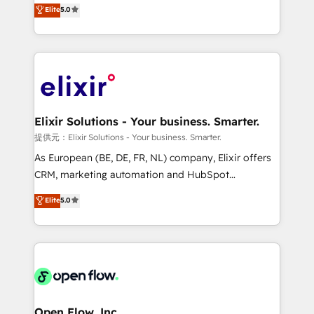
consultancy. Our focus is on enterprise and mid-
Elite
5.0
revenue automation 🏢 Real Estate: deal pipelines;
market B2B companies globally that want a strategic
portfolio and lifecycle management 🏭
approach to execute their goals through creative
Manufacturing: ERP integrations; operational
applications of our solutions; Technical HubSpot
alignment 🛡️ Compliance & Data Considerations:
Consulting, Content Marketing, Growth-Driven
HIPAA-aware; CASL-compliant; GDPR-ready
Design, Migrations + Integrations. Mole Street’s
implementations where required 💡 Why 500+
mission is empowering others to realize their
Clients Choose Us: Elite Partner; technical, fast, and
greatness, which is achieved through creating
Elixir Solutions - Your business. Smarter.
built to scale.
absolute clarity, derived from a well-defined
提供元：Elixir Solutions - Your business. Smarter.
strategy, executed well, and reported on with clear
As European (BE, DE, FR, NL) company, Elixir offers
results. The culture is driven by core values; Joy, Grit,
CRM, marketing automation and HubSpot
Accountability, Curiosity, Authenticity, Growth
integration products and services to mid-market
Elite
5.0
Mindedness, and Clarity. We are driven to win for the
and enterprise customers. We ensure that your sales,
collective good of the company and its clientele, and
service and marketing department operates in the
dedicated to breaking the mold from the agency of
most effective way, while at the same time
the past into the consultancy of the future. Great
leveraging your commercial data for a fully
things are happening.
integrated buyers journey. Elixir is located in
Brussels, Munich "München", Cologne "Köln", Paris
and Amsterdam. Elixir is a first mover and leader
Open Flow, Inc.