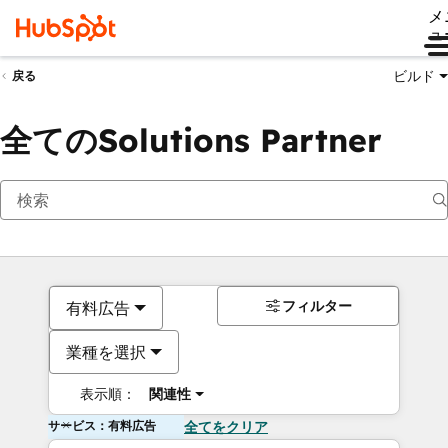
メ
ュ
ビルド
戻る
全てのSolutions Partner
フィルター
有料広告
業種を選択
表示順：
関連性
サービス：有料広告
全てをクリア