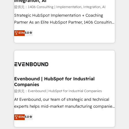
Integration, AI
the needs of the customer. We are part of Impresoft
Group, a group of specialized and complementary
提供元：1406 Consulting | Implementation, Integration, AI
companies that divide their offer into 4
Strategic HubSpot Implementation + Coaching
Competence Centers: Smart Manufacturing,
Partner As an Elite HubSpot Partner, 1406 Consulting
Customer First, Enabling Technologies & Security.
helps mid-market revenue teams transform how
Elite
5.0
The synergies generated by these integrations,
they sell, market, and serve. We don't just build your
together with the combination of talents, skills,
HubSpot—we teach your team to own it, then stay
solutions and services, have allowed the group to
to help you keep winning. What We Do ⚙️ CRM
build an unrivaled offering portfolio on the market
Implementations across Marketing, Sales, Service,
to accompany companies on their digital
Data & Content 📈 Sales & Marketing Alignment +
transformation journey.
Revenue Team Enablement 🤖 Breeze AI & Custom
Agent Creation 🔄 Custom Integrations & Data
Evenbound | HubSpot for Industrial
Companies
Migration Why 1406 We become part of your team.
Your team learns while we build. We fix what others
提供元：Evenbound | HubSpot for Industrial Companies
broke. Built for mid-market reality—practical
At Evenbound, our team of strategic and technical
solutions that work with your actual headcount and
experts helps mid-market manufacturing companies
constraints. By the Numbers 🏆 Top 1% of all
achieve real growth. We specialize in delivering
Elite
5.0
HubSpot partners 🔄 Top 5% globally in client
tailored solutions that drive results by leveraging
retention 📅 8+ years of consistent results since 2017
HubSpot’s platform and data to fuel success.