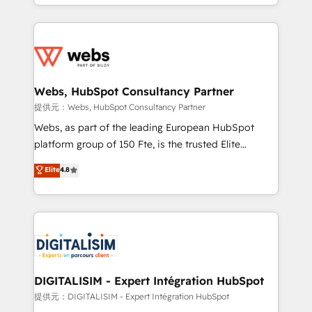
solve all your HubSpot challenges and improve user
sales, and service hubs • Built-in flexibility for
adoption, sales process and marketing results.
startups to global brands
Services 📚 Onboarding your team to HubSpot for
the first time 🔧 Designing and optimising your
HubSpot set-up for better results 🌐 Website design
and build using HubSpot 🔌 Integrating HubSpot
Webs, HubSpot Consultancy Partner
with other systems 🎓 Training your teams to be
提供元：Webs, HubSpot Consultancy Partner
HubSpot pros 📊 Lead generation services using
Webs, as part of the leading European HubSpot
HubSpot Why us? - SIX HubSpot Accreditations -
platform group of 150 Fte, is the trusted Elite
awarded by HubSpot after a rigorous process for
HubSpot CRM Partner offering you a roadmap on
Elite
4.8
CRM, Solutions Architecture, Onboarding , Data
maximizing EBITDA and achieving Commercial
Migration, Custom Integration & Platform
Excellence. With our targeted processes, we
Enablement -Onboarded over 500 businesses to
strengthen your digital transformation and minimize
HubSpot -Top 1% of partners worldwide -In-house
costs. As HubSpot's Advanced Accredited CRM
team of 25+ experts Contact us today to help you
Implementation partner, we provide expertise to
get more from your investment in HubSpot.
drive your business forward. Since 2015 we are fully
www.bbdboom.com
dedicated to HubSpot and with an experienced
DIGITALISIM - Expert Intégration HubSpot
team (50+), we work with reputable companies in
提供元：DIGITALISIM - Expert Intégration HubSpot
B2B sectors such as manufacturing, SaaS and