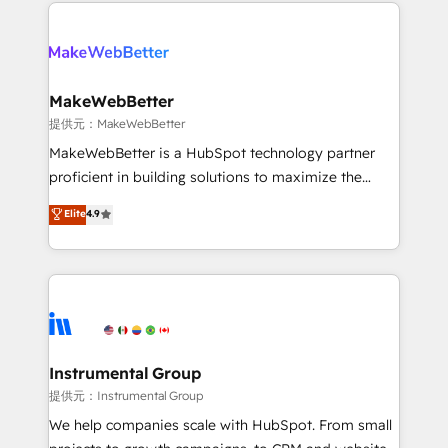
only firm in the world to hold Elite Partner
there’s a good chance one of our globally integrated
Accreditations with both HubSpot and Clay, our
teams has worked with clients just like you Let’s
clients gain a unique advantage in CRM architecture,
explore whether S2 is the partner you’ve been
pipeline generation, data intelligence, and go-to-
looking for...and get your next big initiative moving!
market execution. Why B2B Businesses Choose RP: -
MakeWebBetter
Secure: Soc2 compliant 🛡️ - Pricing: Implementations
提供元：MakeWebBetter
starting at $1,5k 💵 - Speed: Launch in 14 days ⚡ -
MakeWebBetter is a HubSpot technology partner
Global: 75+ RPers across five continents 🌐 - Scale:
proficient in building solutions to maximize the
Largest organically grown & fastest tiering Elite
operational efficiency of HubSpot. The fastest-
Elite
4.9
HubSpot Partner 🪴 - Sales Hub: More
growing tech-enabler & facilitator, MakeWebBetter,
implementations than any other Partner 💻 -
hands you the blend of HubSpot expertise &
Migrations: We convert Salesforce addicts to
eminent solutions & integrations. Trust us to
HubSpot evangelists 🧡 Don't hire a marketing
streamline your HubSpot experience. 🚀HubSpot
agency for an Ops problem. Don't hire a technical
Elite Partners with 10+ years of HubSpot experience
agency for a growth problem. Hire a partner built to
🤝HubSpot Premier Integration partner 🤝Google
solve both.
Premier Partner 2023 🌟5 HubSpot Accreditations 🌟
Instrumental Group
Won HubSpot Theme Challenge 2021 🌟INBOUND’19
提供元：Instrumental Group
HubSpot Rising Star Why us? Harnessing the full
We help companies scale with HubSpot. From small
potential of the powerful HubSpot CRM. ✔️A team of