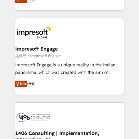
Platform Migration Excellence. • Top 3 Partner of the
development—always fueled by curiosity—to turn
Year LATAM 2022, 2023, 2024, 2025. • Partner of the
ideas, opportunities, and challenges into meaningful
Year 2024. • Organizer of Aliados.ai (AI, marketing &
experiences. To us, technology is more than just
tech global congress). 👉 Ready to scale your
code; it’s about creating things that are useful, cool,
business with HubSpot? Let Cebra’s experts help
and—most importantly—simple. That’s why we lean
you grow faster, smarter, and with impact.
into bold ideas and shape them into thoughtful
products and strategies that actually make a
Impresoft Engage
difference.
提供元：Impresoft Engage
Impresoft Engage is a unique reality in the Italian
panorama, which was created with the aim of
putting Customer Experience at the center by
Elite
4.9
creating digital environments capable of integrating
people, processes and data. We offer the best
digital solutions on the market, ranging from CRM
processes and technologies to digital strategy, from
marketing automation to online and offline sales
processes through Customer Service Management,
allowing companies to optimize processes and meet
1406 Consulting | Implementation,