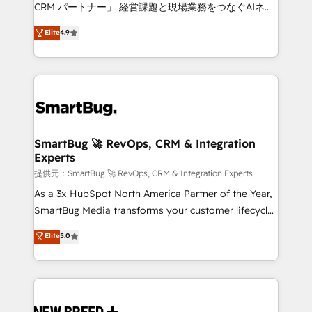
Move from any legacy CRM. Zero downtime, full data
CRM パートナー」 経営課題と現場業務をつなぐAIネイ
integrity. ➤ Implementation: Configure HubSpot to
ティブ・エージェンシーとして、HubSpot Eliteの実装
Elite
4.9
run your revenue process. Sales, marketing, and
力で顧客フロント業務を再設計します。 💡 100inc は何
service wired together. ➤ AI and Integrations: Layer
をする会社か？ HubSpotを共通基盤に、AIエージェン
Breeze AI, custom agents, and APIs to remove
トを組み込んだ顧客フロント業務（マーケティング・営
manual work. ➤ Ongoing Management: Monthly
業・CS）を組織全体で設計・実装する日本のAIネイテ
tune-ups, feature rollouts, adoption coaching. Buying
ィブ・エージェンシーです。事業部・グループ会社・部
HubSpot, switching to it, or reviving a stale portal?
門が分立する組織で、データと業務プロセスのサイロ化
We are built for the work.
を、CRMを軸とした全社共通基盤に再構築します。意
SmartBug 🚀 RevOps, CRM & Integration
Experts
思決定者・PMO・現場担当者に並走します。 1️⃣
HubSpot導入・活用支援 顧客データの一元化から、
提供元：SmartBug 🚀 RevOps, CRM & Integration Experts
GTMの見える化・自動化まで。全Hub統合運用、デー
As a 3x HubSpot North America Partner of the Year,
タ品質設計、グループ横断のCRM統合に対応します。
SmartBug Media transforms your customer lifecycle
2️⃣ AIエージェント組織構築 営業・マーケティング業務
into a revenue engine. Our unified ecosystem
Elite
5.0
の一部をAIが自律実行する組織への移行を設計・実装。
includes specialized divisions Globalia (AI &
Breeze・Claude等をHubSpotと連携させ、役割定義・
Software) and Point Success Media (Paid Media),
運用ルール・成果指標まで含めて設計します。 3️⃣ 全社
making this the official home for all three brands. 🔄
DX × AI推進のPMO伴走支援 複数部門をまたぐDX×AI変
Implementation & Integration - Seamless migrations
革を、構想から実装・定着までPMOとして主導。「設
and system integrations powered by Globalia’s