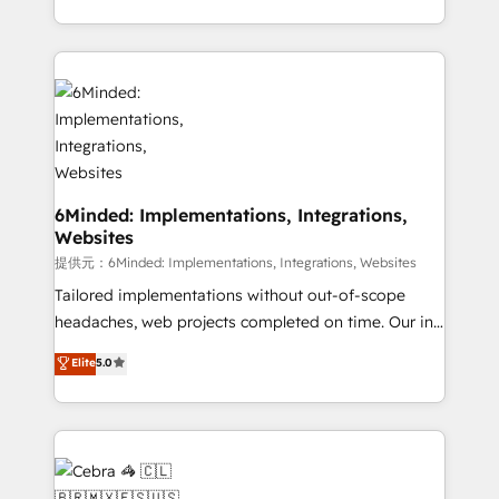
solutions to complex GTM and RevOps challenges.
smarter with AI and HubSpot.
Our Expertise 🔹 Onboarding & Implementation:
Accredited HubSpot Partner, ensuring smooth setup
tailored to your GTM motion. 🔹 Migrations:
Accredited HubSpot Partner, ensuring migration
from other CRMs to HubSpot without data loss or
downtime. 🔹 RevOps Strategy: Align teams,
processes, and data to drive revenue efficiency. 🔹
6Minded: Implementations, Integrations,
Websites
Integrations: Connect HubSpot with your tech stack
for better adoption. 🔹 Custom Solutions: Build
提供元：6Minded: Implementations, Integrations, Websites
tailored apps, workflows, and configurations. We are
Tailored implementations without out-of-scope
SOC 2 Type II and ISO 27001 certified, reinforcing
headaches, web projects completed on time. Our in-
our commitment to data security and compliance. At
house team of certified CRM architects, experts,
Elite
5.0
OneMetric, we help revenue teams focus on the
developers, designers, and marketers handles all
OneMetric that matters most: revenue.
aspects of your HubSpot. ✨ 400+ global clients ✨
100+ seamless migrations from 15+ different CRMs
✨ 100,000+ hours in HubSpot projects, 75+ full Hub
implementations, and 5,000+ pages ✨ CS: Clients