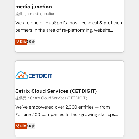
Mexico, USA, and Portugal—we've executed over a
media junction
hundred successful operations. Our approach,
提供元：media junction
rooted in RevOps principles, integrates analysis,
We are one of HubSpot's most technical & proficient
training, planning, and qualification. Leveraging
partners in the area of re-platforming, website
technology, data analytics, CRM optimization, and
design & development. We specialize in multi-hub
Elite
5.0
inbound marketing tactics, we focus on
implementations for mid-market & enterprise
understanding, nurturing, and converting leads.
companies. We are woman-owned, powered by
Partner with us to unlock your business's full
coffee, and we ❤️ dogs. We produce award-winning
potential and achieve sustained growth in today's
work for our clients. 🏆2023 Technical Expertise
competitive market.
Impact Award 🏆2022 Technical Expertise Impact
Award 🏆2022 Platform Migration Excellence Impact
Award 🏆2020 Elite Solutions Partner 🏆2019
Cetrix Cloud Services (CETDIGIT)
Integrations HubSpot Impact Award 🏆2019
提供元：Cetrix Cloud Services (CETDIGIT)
Marketing Enablement HubSpot Impact Award 🏆
We’ve empowered over 2,000 entities — from
2018 Website Design HubSpot Impact Award 🏆2017
Fortune 500 companies to fast-growing startups
Website Design HubSpot Impact Award 🏆2016
and nonprofits — to streamline operations, scale
Elite
5.0
Growth-Driven Design Agency of the Year 🏆2016
revenue, and unlock the full potential of HubSpot.
Sales Enablement HubSpot Impact Award 🏆2015
With deep technical and industry expertise, we fuse