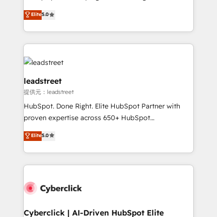
most out of their HubSpot experience operating in
grow with clarity, confidence, and intelligence.
Elite
5.0
the United States, EU, UAE, Mexico and Latin
Operating across the UK, Netherlands, Ireland, and
America. From casual user to super fan: make
Canada, we’ve delivered thousands of successful
HubSpot an experience you LOVE!
HubSpot projects for mid-market and enterprise
clients worldwide, with over 10 years experience. We
combine HubSpot, data, and AI to design connected
go-to-market systems that align people, process,
leadstreet
and technology for predictable, scalable revenue
提供元：leadstreet
growth. Our expertise spans RevOps, CRM and data
HubSpot. Done Right. Elite HubSpot Partner with
architecture, AI enablement, and strategic marketing,
proven expertise across 650+ HubSpot
delivered through our proprietary FLAIR framework
implementations. With 12+ years of HubSpot
for responsible AI adoption. As a HubSpot Elite
Elite
5.0
experience, we help you use the HubSpot platform
Partner and ISO 27001:2022 certified consultancy,
to its fullest capacity, improve your current HubSpot
we blend strategy, creativity, and technology to help
website, or build your new one.
organisations scale smarter and grow stronger.
Cyberclick | AI-Driven HubSpot Elite