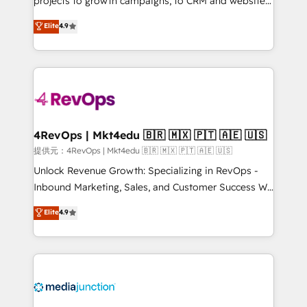
projects to growth campaigns, to CRM and websites.
HubSpot experts backed by over 10+ years of
Hire an agency that's experienced in every inch of
Elite
4.9
HubSpot experience ✔️Flexible pricing models —
HubSpot and willing to work hand-in-hand with your
Hourly-fee (assigned one Dedicated HubSpot
team to simplify the complex and build a better
Admin); Monthly-fee (HubSpot Admin + Project
experience for your team and customers.
Manager); and Fixed Project Cost (as per
requirement). ✔️Helped over 25,000+ customers so
far with our HubSpot solutions. ✔️Bespoke apps &
on-demand bundle services. Connect with us today!
4RevOps | Mkt4edu 🇧🇷 🇲🇽 🇵🇹 🇦🇪 🇺🇸
提供元：4RevOps | Mkt4edu 🇧🇷 🇲🇽 🇵🇹 🇦🇪 🇺🇸
Unlock Revenue Growth: Specializing in RevOps -
Inbound Marketing, Sales, and Customer Success We
specialize in driving revenue growth for companies
Elite
4.9
across industries through tailored marketing, sales,
and customer success strategies, utilizing RevOps
methodologies. As Latin America's largest HubSpot
partner and a global leader in education market, we
offer unparalleled insights. Operating in five
countries—Brazil, UAE (Abu Dhabi/Dubai/Sharjah),