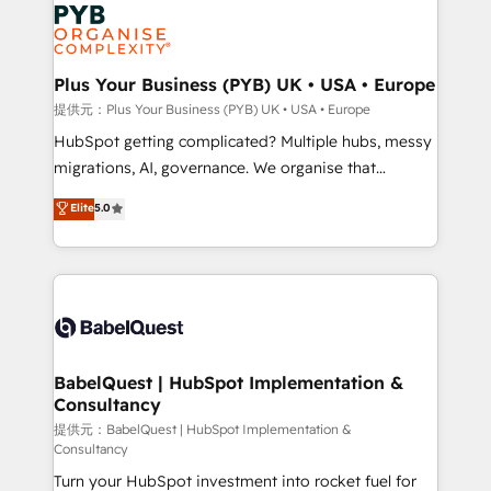
and growth-led companies across technology,
professional services, financial services and
industrial sectors. Offices in Johannesburg, Cape
Town, Dubai & London. 500+ HubSpot CRM
Plus Your Business (PYB) UK • USA • Europe
implementations delivered. AI visibility coverage
提供元：Plus Your Business (PYB) UK • USA • Europe
across ChatGPT, Claude, Perplexity, Gemini and
HubSpot getting complicated? Multiple hubs, messy
Google AI Overviews. HubSpot Impact Award -
migrations, AI, governance. We organise that
Customer First HubSpot Impact Award - Integrations
complexity, so your team can put HubSpot to work...
Elite
5.0
Innovation HubSpot Impact Award - Platform
Welcome to our Profile! We help with: • CRM
Migration Excellence HubSpot Impact Award -
implementation, reports, workflows, and team
Platform Excellence 40+ full-time HubSpot
training • CRM migration from Salesforce, Pipedrive,
professionals. 100s of certifications and
Dynamics and others • Technical projects including
accreditations with HubSpot.
custom API integrations with ERP (and other
systems) • AI governance for HubSpot-centred
operations A little about us: • Boutique 'Elite' team of
BabelQuest | HubSpot Implementation &
Consultancy
12 • 150+ clients across Sales Hub, Marketing Hub,
Service Hub, Data Hub and CMS • ISO/IEC
提供元：BabelQuest | HubSpot Implementation &
Consultancy
27001:2022, ISO 9001:2015, and ISO 42001:2023
Turn your HubSpot investment into rocket fuel for
certified - the AI management standard • GuardHub: