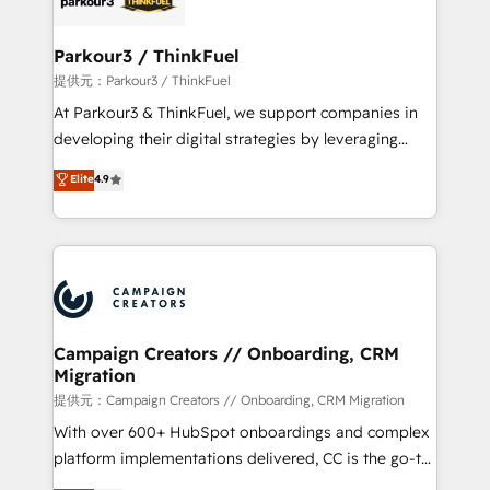
automation, and revenue intelligence to help
companies scale faster and smarter. 🔹 BOOMS:
Parkour3 / ThinkFuel
Demand generation for all your buyers With BOOMS,
提供元：Parkour3 / ThinkFuel
you invest in 100% of your buyers, accelerating your
At Parkour3 & ThinkFuel, we support companies in
growth and positioning yourself as an undisputed
developing their digital strategies by leveraging
leader. 🔹 BOOST: Optimize your digital
technologies and automating their marketing and
Elite
4.9
transformation process A methodology designed to
sales processes to generate growth. Our offer spans
implement HubSpot effectively and optimize your
from Strategy to Operations. We specialize in CRM
digital processes. 🔹 Trusted by Industry Leaders
onboarding and implementation, web design, sales
With an average rating of 4.9/5 and a proven track
& marketing automation, and digital marketing. With
record of business transformation, our growth-first
extensive experience working with tech companies
approach has helped brands dominate their
and manufacturers since 2002, we are committed to
markets.
empowering our clients and developing their
Campaign Creators // Onboarding, CRM
Migration
autonomy. Get to grips with HubSpot through
guided implementation and seamless integration of
提供元：Campaign Creators // Onboarding, CRM Migration
the CRM platform into your digital ecosystem. Would
With over 600+ HubSpot onboardings and complex
you like support in deploying your inbound
platform implementations delivered, CC is the go-to
marketing strategy? We'll provide support tailored
Elite Solutions Partner for businesses ready to