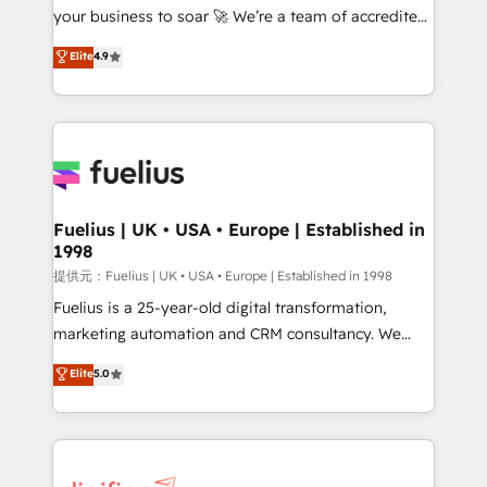
your business to soar 🚀 We’re a team of accredited
our AI governance framework, built on ISO 42001
HubSpot experts ready to help you. We can
Ready for the next step? Click the 👈 '𝗖𝗼𝗻𝘁𝗮𝗰𝘁
Elite
4.9
implement the platform into complex business
𝗯𝘂𝘀𝗶𝗻𝗲𝘀𝘀' button to get in touch (𝘸𝘦'𝘳𝘦 𝘴𝘶𝘱𝘦𝘳
environments, optimise what you've got and make
𝘳𝘦𝘴𝘱𝘰𝘯𝘴𝘪𝘷𝘦)
sure you can actually use it, build your website in
HubSpot or create an inbound marketing strategy
for you and execute it on HubSpot. We are on the
G-Cloud 14 CCS (Crown Commercial Service)
framework, meaning we've been accredited by
Fuelius | UK • USA • Europe | Established in
1998
HubSpot and vetted by the CCS, which means we
can support public sector companies as well the
提供元：Fuelius | UK • USA • Europe | Established in 1998
other ones listed in our profile. Our services: -
Fuelius is a 25-year-old digital transformation,
HubSpot implementation - HubSpot CMS website
marketing automation and CRM consultancy. We
build We can do lots of things. But everything we do
enable mid-market and enterprise clients to
Elite
5.0
is there for you to: - Grow revenue, and run your
maximise their return from digital and fuel their
business more efficiently - Build stronger
growth. We modernise platforms, streamline
relationships with customers - Make better
operations that are causing inefficiencies, improve
decisions with data - Find a new voice and reach
customer experiences, integrate systems, and
more people - Get the most out of your HubSpot