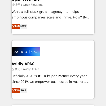
when it comes to HubSpot sales and service
提供元：Open Flow, Inc.
implementations, highly renowned for our business
We’re a full-stack growth agency that helps
acumen, process (re-)design experience and a
ambitious companies scale and thrive. How? By
massive amount of success stories in this area. We
upgrading and streamlining every single revenue-
Elite
5.0
integrate HubSpot with complex solutions like SAP,
generating aspect of your business. We’re proud
MicroSoft, custom solutions,... Our company also has
HubSpot Elite Solutions Partners and devout CRM
strong experience with HubSpot CRM extension,
nerds who can harness HubSpot’s custom digital
mobile apps for Field Service Management and
tools to improve each touchpoint of your customer
Retail execution, CPQ, customer portals and
experience. Working hand-in-hand with your team,
HubSpot CMS developments. And we're champions
we’ll assemble a RevOps machine that drives more
when it comes to complex data migrations.
traffic, generates better leads and crushes your
Avidly APAC
revenue goals. We've worked with thousands of
提供元：Avidly APAC
HubSpot customers and we'd love to work with you
Officially APAC's #1 HubSpot Partner every year
too! Clients come to us for: Advanced CRM solutions
since 2019, we empower businesses in Australia,
System Integrations both Custom and Native to
New Zealand, and globally to realise their full
Elite
5.0
HubSpot Data System Migrations between systems
potential through enterprise HubSpot CRM
to HubSpot New lead generation strategies Time-
implementation. And we deliver best practice across
saving automations Fresh growth campaigns Robust
the whole HubSpot platform, covering marketing,