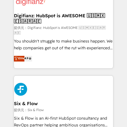
supercharge revenue operations Key services: • CRM
investment
Implementation • Systems Integration • Digital
Transformation / Web Development • RevOps &
Digifianz: HubSpot is AWESOME 🇺🇸🇲🇽
🇪🇸🇦🇷🇦🇪
Sales Consulting • Marketing Automation What
makes us different? 🚀 Top 0.5% of global HubSpot
提供元：Digifianz: HubSpot is AWESOME 🇺🇸🇲🇽🇪🇸🇦🇷
🇦🇪
agencies ⚙️ The strongest technical ability and
You shouldn't struggle to make business happen. We
integration capabilities 💼 Consultative, long-term
help companies get out of the rut with experienced,
partners who will embed ourselves into your
process-oriented teams implementing HubSpot
business, processes and systems 🏢 We specialise in
Elite
4.9
Marketing, Sales, Service, CMS and Operations Hub,
working with mid-market and enterprise
so selling and actually engaging with your customers
organisations, global organisations and those with
feels easy and pain-free. We are a top ranked
complex use cases 🏆 CRM Implementation,
HubSpot Elite Partner, winner of Rookie of the Year
Platform Enablement, Custom Integration and
and Customer First Awards, 4.9/5 rating in HubSpot
Onboarding Accredited 🔐 ISO27001 & ISO9001
Reviews and 4.9/5 rating in Clutch Reviews. Digifianz
Certified
helps the following industries: logistics & 3PL, home
Six & Flow
improvement & construction, branding and
提供元：Six & Flow
commercialization, real estate, health, education,
Six & Flow is an AI-first HubSpot consultancy and
SaaS, Software Dev & IT and consulting, make the
RevOps partner helping ambitious organisations