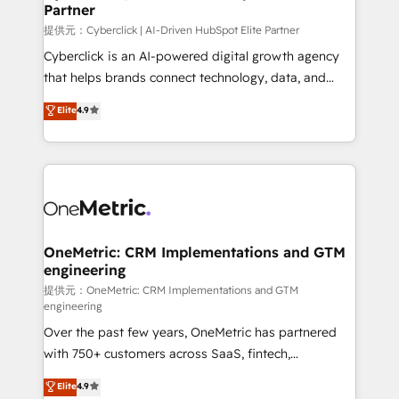
Partner
提供元：Cyberclick | AI-Driven HubSpot Elite Partner
Cyberclick is an AI-powered digital growth agency
that helps brands connect technology, data, and
creativity to achieve measurable results. Founded in
Elite
4.9
Barcelona and operating across Spain, LATAM, and
the UK, we support global companies in building
smarter marketing, sales, and customer success
strategies. As the only HubSpot Elite Partner in
Iberia (Spain & Portugal), we combine human insight
with intelligent automation to drive sustainable
growth. Our multidisciplinary team designs solutions
OneMetric: CRM Implementations and GTM
engineering
that simplify complexity, boost performance, and
turn innovation into real impact. 🌍 Highlights •
提供元：OneMetric: CRM Implementations and GTM
engineering
HubSpot Partner since 2012 • 2022 EMEA Impact
Over the past few years, OneMetric has partnered
Award: Best Integration • 150+ successful HubSpot
with 750+ customers across SaaS, fintech,
projects • Clients in 30+ industries • Proprietary
healthcare, real estate, and other industries. With
technology for integrations • Multilingual team:
Elite
4.9
150+ HubSpot-certified experts, we deliver scalable
English, Spanish, Portuguese & Italian 👉 Grow