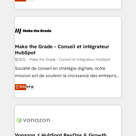
téléphonie, etc.) • Alignement des équipes grâce à un
outil et des données partagées • Amélioration de la
collecte et de l’analyse des données pour des
décisions éclairées • Optimisation de l’efficacité et
de la productivité des équipes Notre équipe de 30
consultants certifiés HubSpot aborde chaque projet
avec un engagement total, alignant processus
Make the Grade - Conseil et intégrateur
HubSpot
métiers et technologie, et guidant vos équipes à
travers le changement, tout en centrant vos objectifs
提供元：Make the Grade - Conseil et intégrateur HubSpot
d’entreprise. Grâce à une méthodologie éprouvée
Société de conseil en stratégie digitale, notre
auprès de plus de 400 clients, nous comprenons
mission est de soutenir la croissance des entreprises
rapidement vos enjeux et intégrons parfaitement
B2B à travers l’acquisition de nouveaux clients,
Elite
4.9
HubSpot dans votre organisation. Pour toute
l'intégration CRM et le développement des revenus
question technique ou besoin de structuration de
auprès de vos comptes existants. En France et à
votre projet HubSpot, contactez notre équipe pour
l'international, nous travaillons avec des ETI
un échange dédié.
ambitieuses, des grands groupes voulant aller au-
delà d’une simple transformation digitale et des
startups florissantes. Nos 3 grandes expertises sont :
➤ L’intégration de CRM et de méthodologie RevOps
Vonazon ⚡ HubSpot RevOps & Growth