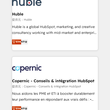
skills, processes, and internal team you need to
CRM Migrations using our in-house "HubScrub" Tool.
attract the right buyers, close deals faster, and grow
without outside dependencies. You’ll learn how to: •
Huble
Set up, audit, and organize your HubSpot portal •
提供元：Huble
Get your sales team fully using HubSpot • Track
Huble is a global HubSpot, marketing, and creative
pipeline and revenue across the entire buyer journey
consultancy working with mid-market and enterprise
• Build an in-house marketing team that drives
businesses. We go beyond implementation, shaping
Elite
4.9
growth • Create content and videos that attract
the strategy, processes, and teams that turn
buyers • Use AI to scale smarter Our coaching-led
HubSpot into a genuine growth engine. Named
approach works best for companies that are done
HubSpot's Global Partner of the Year in 2024,
with outsourcing and ready to build something that
consistently ranked among their top 5 partners
lasts. So if you're ready to become the most trusted
worldwide, and with over 15 years in the ecosystem,
voice in your market, let’s talk.
Huble has built a track record that speaks for itself.
One company, one operating model, delivering
Copernic - Conseils & intégration HubSpot
across offices and consulting teams in the UK, USA,
提供元：Copernic - Conseils & intégration HubSpot
Canada, Germany, France, Belgium, Singapore, and
Nous aidons les PME et ETI à booster durablement
South Africa. Certified compliant with ISO/IEC
leur performance en répondant aux vrais défis : •
27001:2022 and ISO 9001:2015 across all seven
Intégration de HubSpot avec d’autres outils (ERP,
Elite
4.9
international offices and 175+ employees.