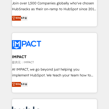
people, exciting ideas and can-do mentality, we
Join over 1,500 Companies globally who've chosen
ensure revenue growth on a daily basis. So tell us
HubSnacks as their on-ramp to HubSpot since 2014
your challenge; our passionate and growth driven
Simple pay-as-you-go plans that accelerate value...
Elite
4.9
team of 100+ experts is ready for you! Driving digital
1️⃣ Set Up | Onboarding New or Check-fixing existing
growth | www.brightdigital.com
HubSpot portals 2️⃣ Scale Up | 100% HubSpot Task
Execution... Global 24/7 ... All Experts 3️⃣ Integrate |
your entire Tech Stack with Custom Integrations
Slash months from your API Integration project... ⬅️
Click "Contact Business" ⬅️ to access 150+ Kickstart
Integration templates that put HubSpot in the center
IMPACT
of your tech stack, syncing... 🛍️ Shopify or
提供元：IMPACT
WooCommerce 💲 Stripe or Paypal 💰 Sage or
At IMPACT, we go beyond just helping you
Netsuite 🤖 Google or Microsoft ✍️ DocuSign or
implement HubSpot. We teach your team how to
PandaDoc 🌐 Avalara or Quaderno HubSnacks holds
master it. As the creators of the Endless Customers
Elite
5.0
the rare Advanced "Custom Integrations"
System™ (the next evolution of They Ask, You
Accreditation, securely sync data across... 🔄 any
Answer), we’re the only HubSpot partner built
apps, in any direction. Stuck on your old CRM..?
entirely around coaching and training. That means
Migrate | seamlessly off your old CRM onto a clean
we don’t do the work for you; we help you build the
new HubSpot portal with Advanced Website and