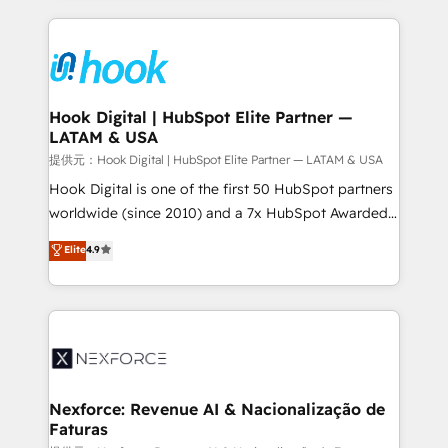
Who We Serve Revenue teams, marketing leaders,
Technical Solutions: - HubSpot Technical Consulting -
and sales ops at mid-market companies ready to
HubSpot CRM Implementation - HubSpot
move beyond spreadsheets into unified systems
Onboarding - Data Migration & Integrations -
that drive real business results.
Technical Audit & Optimization Strategic Solutions: -
Revenue Operations - Inbound Marketing -
Hook Digital | HubSpot Elite Partner —
LATAM & USA
Outbound Marketing - HubSpot CMS Website
Design & Development We empower our clients to
提供元：Hook Digital | HubSpot Elite Partner — LATAM & USA
reach their full potential by providing transparent,
Hook Digital is one of the first 50 HubSpot partners
relationship-driven support. With over 300 HubSpot
worldwide (since 2010) and a 7x HubSpot Awarded
certifications and accreditations, we deliver both the
Elite Partner. With 500+ projects across the U.S.,
Elite
4.9
technical know-how and strategic guidance you
Brazil, and LATAM, we combine global expertise with
need to succeed.
regional experience. Today, we are Brazil’s largest
HubSpot Elite Partner—trusted by companies across
the Americas to scale smarter. ⚙️ CRM
Implementation & Migration Onboarding across all
Hubs, plus migrations from Salesforce, Pipedrive, RD
Station, Freshdesk, Intercom, and more. Custom
Nexforce: Revenue AI & Nacionalização de
Faturas
objects, automations, and integrations built for