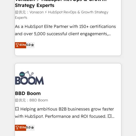
Strategy Experts
pour aligner les équipes marketing, commerciales et
support client (data migration, synchronisation API,
提供元：Vonazon ⚡ HubSpot RevOps & Growth Strategy
Experts
audit et maintenance) ➤ La création de sites internet
As a HubSpot Elite Partner with 150+ certifications
de conversion qui transforment les visiteurs en
and over 5,000 successful client engagements,
opportunités d'affaires ➤ La mise en place de
Vonazon turns marketing complexity into
stratégies d'acquisition marketing (SEO, SEA,
Elite
5.0
measurable, scalable growth. From onboarding to
inbound, automatisation marketing, ABM, IA,
enterprise-grade campaigns, our in-house team
emailing) Informations clés : - 10 ans d'expérience -
builds scalable strategies that drive long-term
100+ intégrations CRM HubSpot réussies - 40
revenue. ⚙️ HubSpot Integration & Optimization •
experts conseil - 150 certifications HubSpot
Seamless CRM, CMS, and automation setup •
cumulées
Complex platform migrations and data cleanups •
Custom APIs and third-party integrations 📈 End-to-
BBD Boom
End Revenue Acceleration • Lifecycle marketing and
提供元：BBD Boom
pipeline growth programs • Sales enablement tools
💥 Helping ambitious B2B businesses grow faster
and CRM optimization • Retention strategies with
with HubSpot. Performance and ROI focused. 💥
customer journey mapping 🏅 Elite-Level HubSpot
BBD Boom is the HubSpot partner that can help you
Elite
5.0
Execution • 750+ onboardings and 2,000+
to HubSpot Better. We work with your teams to
implementations • Deep expertise across marketing,