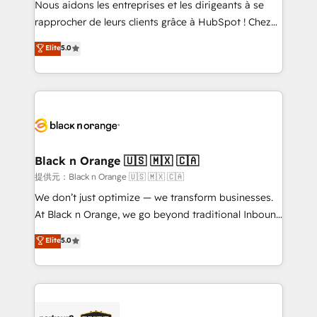
Nous aidons les entreprises et les dirigeants à se
business services. We prepare a customized
rapprocher de leurs clients grâce à HubSpot ! Chez
business case that demonstrates the value and
DIGITALISIM, nous avons l'intime conviction que la
Elite
5.0
impact of your digital transformation, including a
réussite des entreprises passe par l’innovation web,
detailed financial rationale with a focus on ROI and
le marketing digital, et la relation client ! C'est
TCO. As a trusted extension of your team, we
pourquoi, nos experts sont à la fois capables de
believe in the power of partnership. Together, we
gérer votre projet de création de site internet, votre
embark on a transformational journey that sets your
référencement, votre stratégie digitale et le pilotage
business up for long-term success. Unlock your
et l'intégration d'HubSpot ! Les grandes phases d'un
business. If not now, when?
projet HubSpot avec DIGITALISIM : 🧽 Nettoyage,
Black n Orange 🇺🇸 🇲🇽 🇨🇦
migration et intégration des bases de données. 🚀
提供元：Black n Orange 🇺🇸 🇲🇽 🇨🇦
Développement des interfaces avec vos logiciels
We don’t just optimize — we transform businesses.
métiers ⚙️ Configuration de la plateforme HubSpot
At Black n Orange, we go beyond traditional Inbound
📈 Configuration de rapports et tableaux de bord 🤝
Marketing with our exclusive methodologies:
Elite
5.0
Book Process & Guidelines utilisateurs 🎓
BOOMS and BOOST. Together, they form a powerful
Formations des utilisateurs
combination that has driven success for over 800
businesses worldwide. As Elite HubSpot Partners, we
specialize in crafting high-performance growth
strategies that integrate data-driven marketing,