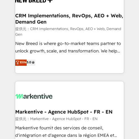
定の代行ではなく、設計の責任」を引き受け、部門横断
technical development team. - 19 HubSpot-certified
の統合・浸透・変革管理を実行します。 ▸ CMS戦略設
trainers to drive platform adoption. 📈 Revenue
CRM Implementations, RevOps, AEO + Web,
計・構築：リード獲得・CVR・SEOを前提にした情報設
Demand Gen
Generation - Full-funnel marketing and high-
計・導線設計・テンプレート設計をContent Hubで一体
performance advertising via Point Success Media. -
提供元：CRM Implementations, RevOps, AEO + Web, Demand
Gen
提供。 ▸ 既存CRM・MAからの移行支援：Salesforce・
Expert deployment of Breeze AI and custom agents
Marketo・Pardot等からの移行、カスタム設計、履歴
New Breed is where go-to-market teams partner to
to automate growth. 🏆 Elite Excellence - 8 platform
データ移行と活用設計まで。 ▸ AEO対応：ChatGPT・
unlock growth, scale, and transformation. We help
accreditations and deep HIPAA-compliance
Perplexity等のAI検索からの流入・引用を前提にコンテ
companies activate HubSpot’s AI-powered
expertise. - A team of 250+ experts dedicated to
Elite
5.0
ンツとサイト構造を最適化。 🏆 なぜ100incを選ぶの
customer platform and operationalize HubSpot’s
your resilient growth.
か？ ✓ HubSpot Eliteパートナー認定 ✓ HubSpotアワ
Loop Marketing framework through expert-led
ード受賞・HUGリーダー ✓ ISO27001:2022 /
services, smart agents, and purpose-built apps,
ISO9001:2015 取得 ✓ 400社以上の導入実績 ✓
tailored to your business. Together, we unlock
HubSpot大百科 出版 CRM・AI活用に関するご相談、現
results, fast. ⚙️CRM & RevOps: Align all Hubs to your
状整理の壁打ちなど、構想段階からお気軽にお問い合わ
buyer journey for clean data, scalability, & reporting.
せください。
🎯Demand Gen & ABM: Drive pipeline with inbound,
Markentive - Agence HubSpot - FR - EN
ABM, AEO, SEO, & paid media. 👩‍💻Web Design:
提供元：Markentive - Agence HubSpot - FR - EN
Build high-performing websites with UX, messaging,
Markentive fournit des services de conseil,
& conversion strategy that drive results. 🤖AI
d'intégration et d'agence dans la région EMEA et