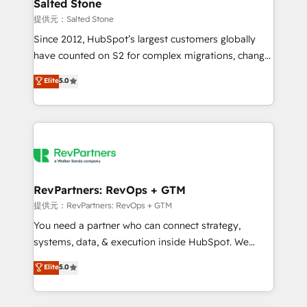
we turn complexity into clarity, human at global
Salted Stone
scale. 🏆 HubSpot’s CEO called us “the partner of the
提供元：Salted Stone
future.” Others agree it is proof of trust built through
Since 2012, HubSpot’s largest customers globally
measurable impact.
have counted on S2 for complex migrations, change
management, systems integration, and creative
Elite
5.0
solutions that deliver measurable impact and
transform brand experiences As one of the few full-
service creative agencies in the HubSpot
ecosystem, we blend strategy, technology, & award-
winning design to build scalable, globally
regionalized HubSpot websites, integrated
marketing campaigns, & RevOps frameworks that
RevPartners: RevOps + GTM
fuel long-term success We connect the entire
提供元：RevPartners: RevOps + GTM
customer lifecycle through seamless integrations,
You need a partner who can connect strategy,
ensure long-term adoption with change-
systems, data, & execution inside HubSpot. We
management programs, and align marketing, sales,
bridge the gap where most agencies fall short by
Elite
5.0
and service to drive sustainable growth With 6 key
combining GTM strategy with technical execution to
HubSpot accreditations and experience across
solve the right problem with the right solution. As the
hundreds of organizations in dozens of industries,