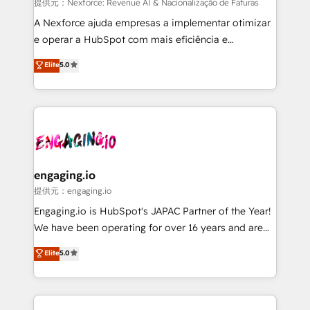
growth. 🚀 AI-Driven GTM Orchestration Unify
提供元：Nexforce: Revenue AI & Nacionalização de Faturas
HubSpot with LinkedIn, WhatsApp, email, paid
A Nexforce ajuda empresas a implementar otimizar
media, and AI voice to drive pipeline. 🤖 AI Custom
e operar a HubSpot com mais eficiência e
Agent Development Deploy AI agents for
previsibilidade de receita. Combinamos Revenue
Elite
5.0
prospecting, follow-ups, service triage, and
Operations (RevOps) e Inteligência Artificial para
knowledge retrieval—built in HubSpot. ⚡ Fast-Track
estruturar processos integrar sistemas organizar
& Growth-Track Services Fast-Track: Rapid HubSpot
dados e automatizar operações. O objetivo é
onboarding in weeks Growth-Track: Unlock
transformar a HubSpot em um verdadeiro sistema
advanced optimization & adoption 📍 São Paulo, BR
operacional de receita conectando equipes
• Des Moines, IA • New York, NY
tecnologia e dados em uma operação integrada.
Também somos distribuidores oficiais da HubSpot
engaging.io
e de mais de 150 softwares globais permitindo
提供元：engaging.io
contratar e pagar a HubSpot em reais com nota
Engaging.io is HubSpot's JAPAC Partner of the Year!
fiscal no Brasil e gerar economia de até 50% na
We have been operating for over 16 years and are
contratação de softwares internacionais.
one of HubSpot's most experienced and technically
Elite
5.0
Oferecemos ainda agentes de IA especializados em
capable Agency Partners globally. We specialise in
HubSpot que automatizam tarefas executam rotinas
complex CRM migrations, implementations,
no CRM e mantêm os dados organizados, como um
integrations, custom CMS portal development,
especialista operando a plataforma 24/7. Hoje 300+