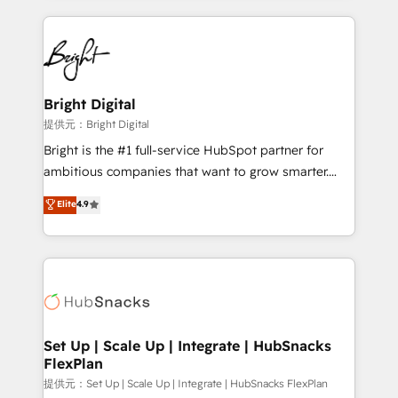
Growth-Driven Design Agency of the Year 🏆2015
automation, integration, and AI innovation to deliver
Became the 5th Agency to reach Diamond 🏆2014
lasting impact. We specialize in: • Turnkey and end-
HubSpot COS Performance Award 🏆2014 HubSpot
to-end HubSpot implementations • Onboarding for
COS Design Award 🏆2013 HubSpot Marketplace
Sales, Service, Marketing & Content Hubs • AI voice
Provider of the Year 🏆2011 Became a HubSpot
and chat agents, predictive automation, and smart
Bright Digital
Partner 📆Founded in 1997
workflows • Salesforce + HubSpot integration •
提供元：Bright Digital
RevOps and AI-driven sales enablement • Website
Bright is the #1 full-service HubSpot partner for
design and CMS development • ERP integration: SAP,
ambitious companies that want to grow smarter.
NetSuite, Microsoft Dynamics, … • Data cleansing
From HubSpot onboarding, to training, from
Elite
4.9
and CRM migration from any platform •
developing a new website to lead generation and
Client/member portals built on HubSpot • Custom
digital marketing; we do it all (and with great
and complex integrations: SAM.gov, GovWin,
results)! In short, our services include: - HubSpot
QuickBooks, PandaDoc, ClickUp, Shopify, Mapsly,
consultancy: onboarding, training, data migration -
WooCommerce, BuilderTrend, and more Experience
HubSpot development: websites, custom modules,
the difference — reach out to see how AI + HubSpot
integrations - Marketing & sales solutions: digital
can transform your business.
marketing, advertising, campaigns, content and
Set Up | Scale Up | Integrate | HubSnacks
FlexPlan
design We connect people, data and technology to
improve customer experiences. With our bright
提供元：Set Up | Scale Up | Integrate | HubSnacks FlexPlan