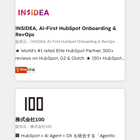
INSIDEA, AI-First HubSpot Onboarding &
RevOps
提供元：INSIDEA, AI-First HubSpot Onboarding & RevOps
★ World's #1 rated Elite HubSpot Partner, 500+
reviews on HubSpot, G2 & Clutch. ★ 150+ HubSpot
Certified Experts & Trainers across the team ★
Elite
5.0
1,500+ implementations across five continents ★ AI-
First, RevOps-led, Onboarding obsessed ★
Company of the Year 2024/25 INSIDEA helps
growing companies turn HubSpot into a revenue
engine. We onboard your team, migrate your data,
and build AI-powered workflows that drive adoption
from week one, in your time zone. What we do ➤
株式会社100
Onboarding: Live in weeks, with workflows built
提供元：株式会社100
around your business, not a template. ➤ Migration:
🏢 HubSpot × AI Agent × DX を統合する「Agentic