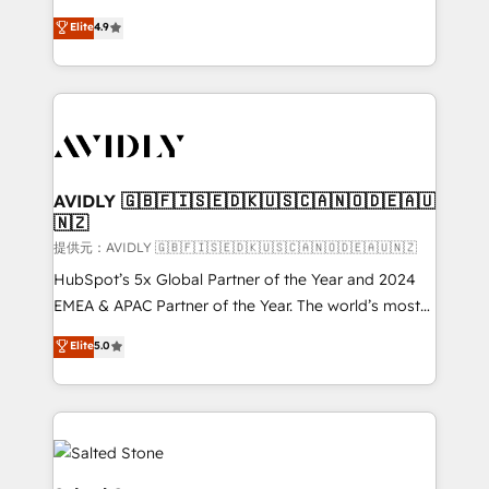
Strategy: Activate Breeze Agents, configure HubSpot
North America. Avec plus de 115 experts en
Elite
4.9
AI, & maximize AEO with tailored AI services. 🧩
marketing automation, Growth, Revops, CRM et
Integrations: Extend HubSpot with custom
webdesign. Markentive is both a consulting firm, a
integrations, hosting, & maintenance.
digital agency and an integrator. With over 115
experts in marketing automation, growth, revops,
CRM and webdesign (We focus on EMEA - USA
customers).
AVIDLY 🇬🇧🇫🇮🇸🇪🇩🇰🇺🇸🇨🇦🇳🇴🇩🇪🇦🇺
🇳🇿
提供元：AVIDLY 🇬🇧🇫🇮🇸🇪🇩🇰🇺🇸🇨🇦🇳🇴🇩🇪🇦🇺🇳🇿
HubSpot’s 5x Global Partner of the Year and 2024
EMEA & APAC Partner of the Year. The world’s most
experienced and fully accredited HubSpot Solutions
Elite
5.0
Partner. 🚀 With 2,750+ HubSpot projects delivered
and 370+ specialists across EMEA, APAC and NAM,
we de-risk complex CRM programmes and
accelerate ROI across every HubSpot Hub. 🧭 From
multi-region migrations to AI-powered automation,