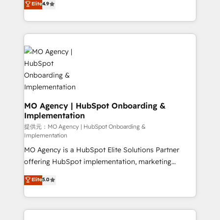
Elite
4.9
to your needs and sales objectives. With 125+
migrate, replatform, and scale smarter. We specialize
certifications, we are part of the most certified
in high-impact CRM and CMS migrations and
Canadian agencies, and we both hold Onboarding
onboarding from platforms like Salesforce, NetSuite,
Accreditations. Based in Canada (coast to coast), our
Zoho, Pardot, Marketo, Microsoft Dynamics, Wix,
services are offered in both English & French.
WordPress and legacy CRMs, turning fragmented
systems into unified, growth-ready HubSpot
architectures that accelerate revenue operations and
performance. - Multi-object CRM migration, cleanup,
and implementation. - Pre-built and custom
MO Agency | HubSpot Onboarding &
Implementation
integrations across your full tech stack. - Custom
object setup, CMS builds, and full-funnel automation.
提供元：MO Agency | HubSpot Onboarding &
Implementation
- Dashboards, lifecycle campaigns, and lead
MO Agency is a HubSpot Elite Solutions Partner
nurturing sequences. - Cross-hub setup across
offering HubSpot implementation, marketing
Marketing, Sales, Operations, and Service Hubs. -
automation, CRM and RevOps consulting, B2B SEO,
Ongoing optimization, managed support, and
Elite
5.0
paid media, content marketing, AEO and GEO (AI
scalable retainers. Let’s make HubSpot your most
search optimisation), and HubSpot Content Hub and
powerful growth engine. Built to convert, scale, and
WordPress development. We work with enterprise
drive results.