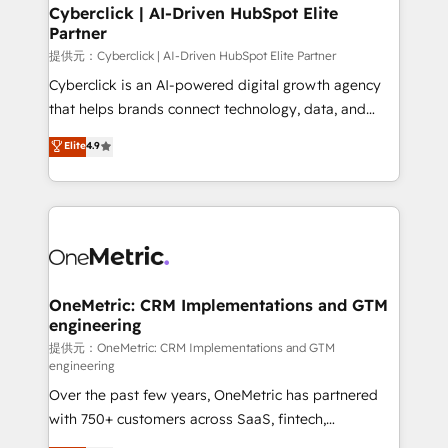
Cyberclick | AI-Driven HubSpot Elite
Partner
提供元：Cyberclick | AI-Driven HubSpot Elite Partner
Cyberclick is an AI-powered digital growth agency
that helps brands connect technology, data, and
creativity to achieve measurable results. Founded in
Elite
4.9
Barcelona and operating across Spain, LATAM, and
the UK, we support global companies in building
smarter marketing, sales, and customer success
strategies. As the only HubSpot Elite Partner in
Iberia (Spain & Portugal), we combine human insight
with intelligent automation to drive sustainable
growth. Our multidisciplinary team designs solutions
OneMetric: CRM Implementations and GTM
engineering
that simplify complexity, boost performance, and
turn innovation into real impact. 🌍 Highlights •
提供元：OneMetric: CRM Implementations and GTM
engineering
HubSpot Partner since 2012 • 2022 EMEA Impact
Over the past few years, OneMetric has partnered
Award: Best Integration • 150+ successful HubSpot
with 750+ customers across SaaS, fintech,
projects • Clients in 30+ industries • Proprietary
healthcare, real estate, and other industries. With
technology for integrations • Multilingual team: