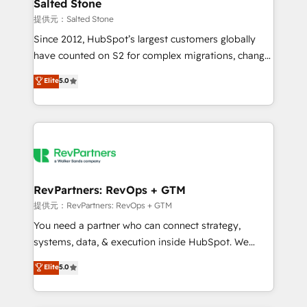
we turn complexity into clarity, human at global
Salted Stone
scale. 🏆 HubSpot’s CEO called us “the partner of the
提供元：Salted Stone
future.” Others agree it is proof of trust built through
Since 2012, HubSpot’s largest customers globally
measurable impact.
have counted on S2 for complex migrations, change
management, systems integration, and creative
Elite
5.0
solutions that deliver measurable impact and
transform brand experiences As one of the few full-
service creative agencies in the HubSpot
ecosystem, we blend strategy, technology, & award-
winning design to build scalable, globally
regionalized HubSpot websites, integrated
marketing campaigns, & RevOps frameworks that
RevPartners: RevOps + GTM
fuel long-term success We connect the entire
提供元：RevPartners: RevOps + GTM
customer lifecycle through seamless integrations,
You need a partner who can connect strategy,
ensure long-term adoption with change-
systems, data, & execution inside HubSpot. We
management programs, and align marketing, sales,
bridge the gap where most agencies fall short by
Elite
5.0
and service to drive sustainable growth With 6 key
combining GTM strategy with technical execution to
HubSpot accreditations and experience across
solve the right problem with the right solution. As the
hundreds of organizations in dozens of industries,