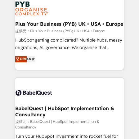
and growth-led companies across technology,
powerful growth engine. Built to convert, scale, and
professional services, financial services and
drive results.
industrial sectors. Offices in Johannesburg, Cape
Town, Dubai & London. 500+ HubSpot CRM
Plus Your Business (PYB) UK • USA • Europe
implementations delivered. AI visibility coverage
提供元：Plus Your Business (PYB) UK • USA • Europe
across ChatGPT, Claude, Perplexity, Gemini and
HubSpot getting complicated? Multiple hubs, messy
Google AI Overviews. HubSpot Impact Award -
migrations, AI, governance. We organise that
Customer First HubSpot Impact Award - Integrations
complexity, so your team can put HubSpot to work...
Elite
5.0
Innovation HubSpot Impact Award - Platform
Welcome to our Profile! We help with: • CRM
Migration Excellence HubSpot Impact Award -
implementation, reports, workflows, and team
Platform Excellence 40+ full-time HubSpot
training • CRM migration from Salesforce, Pipedrive,
professionals. 100s of certifications and
Dynamics and others • Technical projects including
accreditations with HubSpot.
custom API integrations with ERP (and other
systems) • AI governance for HubSpot-centred
operations A little about us: • Boutique 'Elite' team of
BabelQuest | HubSpot Implementation &
Consultancy
12 • 150+ clients across Sales Hub, Marketing Hub,
Service Hub, Data Hub and CMS • ISO/IEC
提供元：BabelQuest | HubSpot Implementation &
Consultancy
27001:2022, ISO 9001:2015, and ISO 42001:2023
Turn your HubSpot investment into rocket fuel for
certified - the AI management standard • GuardHub: