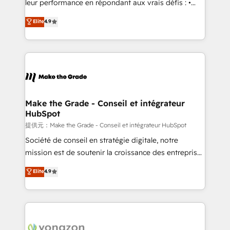
leur performance en répondant aux vrais défis : •
27001:2022 and ISO 9001:2015 across all seven
Intégration de HubSpot avec d’autres outils (ERP,
Elite
4.9
international offices and 175+ employees.
téléphonie, etc.) • Alignement des équipes grâce à un
outil et des données partagées • Amélioration de la
collecte et de l’analyse des données pour des
décisions éclairées • Optimisation de l’efficacité et
de la productivité des équipes Notre équipe de 30
consultants certifiés HubSpot aborde chaque projet
avec un engagement total, alignant processus
Make the Grade - Conseil et intégrateur
HubSpot
métiers et technologie, et guidant vos équipes à
travers le changement, tout en centrant vos objectifs
提供元：Make the Grade - Conseil et intégrateur HubSpot
d’entreprise. Grâce à une méthodologie éprouvée
Société de conseil en stratégie digitale, notre
auprès de plus de 400 clients, nous comprenons
mission est de soutenir la croissance des entreprises
rapidement vos enjeux et intégrons parfaitement
B2B à travers l’acquisition de nouveaux clients,
Elite
4.9
HubSpot dans votre organisation. Pour toute
l'intégration CRM et le développement des revenus
question technique ou besoin de structuration de
auprès de vos comptes existants. En France et à
votre projet HubSpot, contactez notre équipe pour
l'international, nous travaillons avec des ETI
un échange dédié.
ambitieuses, des grands groupes voulant aller au-
delà d’une simple transformation digitale et des