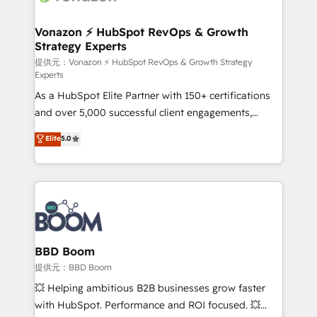
startups florissantes. Nos 3 grandes expertises sont :
➤ L’intégration de CRM et de méthodologie RevOps
Vonazon ⚡ HubSpot RevOps & Growth
Strategy Experts
pour aligner les équipes marketing, commerciales et
support client (data migration, synchronisation API,
提供元：Vonazon ⚡ HubSpot RevOps & Growth Strategy
Experts
audit et maintenance) ➤ La création de sites internet
As a HubSpot Elite Partner with 150+ certifications
de conversion qui transforment les visiteurs en
and over 5,000 successful client engagements,
opportunités d'affaires ➤ La mise en place de
Vonazon turns marketing complexity into
stratégies d'acquisition marketing (SEO, SEA,
Elite
5.0
measurable, scalable growth. From onboarding to
inbound, automatisation marketing, ABM, IA,
enterprise-grade campaigns, our in-house team
emailing) Informations clés : - 10 ans d'expérience -
builds scalable strategies that drive long-term
100+ intégrations CRM HubSpot réussies - 40
revenue. ⚙️ HubSpot Integration & Optimization •
experts conseil - 150 certifications HubSpot
Seamless CRM, CMS, and automation setup •
cumulées
Complex platform migrations and data cleanups •
Custom APIs and third-party integrations 📈 End-to-
BBD Boom
End Revenue Acceleration • Lifecycle marketing and
提供元：BBD Boom
pipeline growth programs • Sales enablement tools
💥 Helping ambitious B2B businesses grow faster
and CRM optimization • Retention strategies with
with HubSpot. Performance and ROI focused. 💥
customer journey mapping 🏅 Elite-Level HubSpot