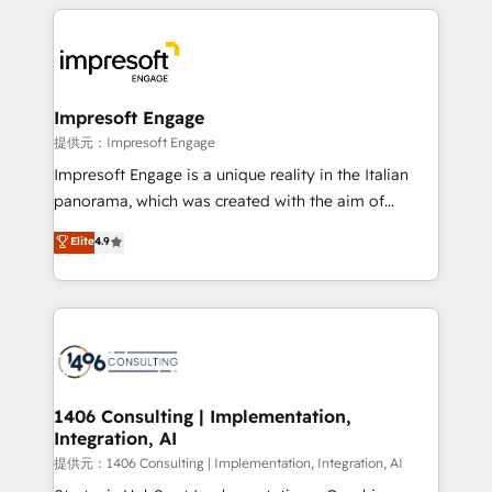
experiences. To us, technology is more than just
tech global congress). 👉 Ready to scale your
code; it’s about creating things that are useful, cool,
business with HubSpot? Let Cebra’s experts help
and—most importantly—simple. That’s why we lean
you grow faster, smarter, and with impact.
into bold ideas and shape them into thoughtful
products and strategies that actually make a
Impresoft Engage
difference.
提供元：Impresoft Engage
Impresoft Engage is a unique reality in the Italian
panorama, which was created with the aim of
putting Customer Experience at the center by
Elite
4.9
creating digital environments capable of integrating
people, processes and data. We offer the best
digital solutions on the market, ranging from CRM
processes and technologies to digital strategy, from
marketing automation to online and offline sales
processes through Customer Service Management,
allowing companies to optimize processes and meet
1406 Consulting | Implementation,
Integration, AI
the needs of the customer. We are part of Impresoft
Group, a group of specialized and complementary
提供元：1406 Consulting | Implementation, Integration, AI
companies that divide their offer into 4