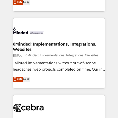
Elite
4.9
150+ HubSpot-certified experts, we deliver scalable
English, Spanish, Portuguese & Italian 👉 Grow
solutions to complex GTM and RevOps challenges.
smarter with AI and HubSpot.
Our Expertise 🔹 Onboarding & Implementation:
Accredited HubSpot Partner, ensuring smooth setup
tailored to your GTM motion. 🔹 Migrations:
Accredited HubSpot Partner, ensuring migration
from other CRMs to HubSpot without data loss or
6Minded: Implementations, Integrations,
Websites
downtime. 🔹 RevOps Strategy: Align teams,
processes, and data to drive revenue efficiency. 🔹
提供元：6Minded: Implementations, Integrations, Websites
Integrations: Connect HubSpot with your tech stack
Tailored implementations without out-of-scope
for better adoption. 🔹 Custom Solutions: Build
headaches, web projects completed on time. Our in-
tailored apps, workflows, and configurations. We are
house team of certified CRM architects, experts,
Elite
5.0
SOC 2 Type II and ISO 27001 certified, reinforcing
developers, designers, and marketers handles all
our commitment to data security and compliance. At
aspects of your HubSpot. ✨ 400+ global clients ✨
OneMetric, we help revenue teams focus on the
100+ seamless migrations from 15+ different CRMs
OneMetric that matters most: revenue.
✨ 100,000+ hours in HubSpot projects, 75+ full Hub
implementations, and 5,000+ pages ✨ CS: Clients
generating 7-digit MRR from inbound campaigns ✨