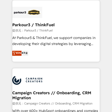
specialize in crafting high-performance growth
strategies that integrate data-driven marketing,
automation, and revenue intelligence to help
companies scale faster and smarter. 🔹 BOOMS:
Parkour3 / ThinkFuel
Demand generation for all your buyers With BOOMS,
提供元：Parkour3 / ThinkFuel
you invest in 100% of your buyers, accelerating your
At Parkour3 & ThinkFuel, we support companies in
growth and positioning yourself as an undisputed
developing their digital strategies by leveraging
leader. 🔹 BOOST: Optimize your digital
technologies and automating their marketing and
Elite
4.9
transformation process A methodology designed to
sales processes to generate growth. Our offer spans
implement HubSpot effectively and optimize your
from Strategy to Operations. We specialize in CRM
digital processes. 🔹 Trusted by Industry Leaders
onboarding and implementation, web design, sales
With an average rating of 4.9/5 and a proven track
& marketing automation, and digital marketing. With
record of business transformation, our growth-first
extensive experience working with tech companies
approach has helped brands dominate their
and manufacturers since 2002, we are committed to
markets.
empowering our clients and developing their
Campaign Creators // Onboarding, CRM
Migration
autonomy. Get to grips with HubSpot through
guided implementation and seamless integration of
提供元：Campaign Creators // Onboarding, CRM Migration
the CRM platform into your digital ecosystem. Would
With over 600+ HubSpot onboardings and complex