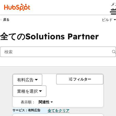
メ
ュ
ビルド
戻る
全てのSolutions Partner
フィルター
有料広告
業種を選択
表示順：
関連性
サービス：有料広告
全てをクリア