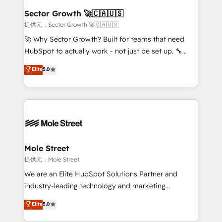
líder no ranking global de sucesso do cliente da
Implementation Certified Partner and we contribute
Sector Growth 🚀🇨🇦🇺🇸
HubSpot.
to their advisory council. We strive to do 'good work
提供元：Sector Growth 🚀🇨🇦🇺🇸
with good people' and have worked with incredible
🚀 Why Sector Growth? Built for teams that need
brands. You can see some of them on our website,
HubSpot to actually work - not just be set up. 🔧
along with plenty of case studies.
HubSpot Experts: Onboarding, migrations,
Elite
5.0
automation, and training built for adoption. ⚡ Highly
Technical Execution: ERP, EMR and Custom
Integrations; complex builds delivered in weeks, not
months. 🤖 AI Consulting & Agents: AI-powered
workflows; automation agents; process optimization
inside HubSpot. 🏆 Industry Experience: 🏥
Healthcare: HIPAA implementations; secure data
Mole Street
workflows 💼 Financial Services: compliant
提供元：Mole Street
workflows; audit-ready reporting ⚖️ Legal: client
We are an Elite HubSpot Solutions Partner and
intake; pipeline and document workflows 🛒 E-
industry-leading technology and marketing
Commerce: Shopify, WooCommerce; lifecycle and
consultancy. Our focus is on enterprise and mid-
Elite
5.0
revenue automation 🏢 Real Estate: deal pipelines;
market B2B companies globally that want a strategic
portfolio and lifecycle management 🏭
approach to execute their goals through creative