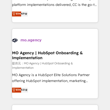
you like support in deploying your inbound
platform implementations delivered, CC is the go-to
marketing strategy? We'll provide support tailored
Elite Solutions Partner for businesses ready to
Elite
4.9
to your needs and sales objectives. With 125+
migrate, replatform, and scale smarter. We specialize
certifications, we are part of the most certified
in high-impact CRM and CMS migrations and
Canadian agencies, and we both hold Onboarding
onboarding from platforms like Salesforce, NetSuite,
Accreditations. Based in Canada (coast to coast), our
Zoho, Pardot, Marketo, Microsoft Dynamics, Wix,
services are offered in both English & French.
WordPress and legacy CRMs, turning fragmented
systems into unified, growth-ready HubSpot
architectures that accelerate revenue operations and
MO Agency | HubSpot Onboarding &
Implementation
performance. - Multi-object CRM migration, cleanup,
and implementation. - Pre-built and custom
提供元：MO Agency | HubSpot Onboarding &
Implementation
integrations across your full tech stack. - Custom
MO Agency is a HubSpot Elite Solutions Partner
object setup, CMS builds, and full-funnel automation.
offering HubSpot implementation, marketing
- Dashboards, lifecycle campaigns, and lead
automation, CRM and RevOps consulting, B2B SEO,
nurturing sequences. - Cross-hub setup across
Elite
5.0
paid media, content marketing, AEO and GEO (AI
Marketing, Sales, Operations, and Service Hubs. -
search optimisation), and HubSpot Content Hub and
Ongoing optimization, managed support, and
WordPress development. We work with enterprise
scalable retainers. Let’s make HubSpot your most