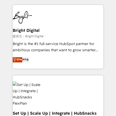
Growth-Driven Design Agency of the Year 🏆2015
automation, integration, and AI innovation to deliver
Became the 5th Agency to reach Diamond 🏆2014
lasting impact. We specialize in: • Turnkey and end-
HubSpot COS Performance Award 🏆2014 HubSpot
to-end HubSpot implementations • Onboarding for
COS Design Award 🏆2013 HubSpot Marketplace
Sales, Service, Marketing & Content Hubs • AI voice
Provider of the Year 🏆2011 Became a HubSpot
and chat agents, predictive automation, and smart
Bright Digital
Partner 📆Founded in 1997
workflows • Salesforce + HubSpot integration •
提供元：Bright Digital
RevOps and AI-driven sales enablement • Website
Bright is the #1 full-service HubSpot partner for
design and CMS development • ERP integration: SAP,
ambitious companies that want to grow smarter.
NetSuite, Microsoft Dynamics, … • Data cleansing
From HubSpot onboarding, to training, from
Elite
4.9
and CRM migration from any platform •
developing a new website to lead generation and
Client/member portals built on HubSpot • Custom
digital marketing; we do it all (and with great
and complex integrations: SAM.gov, GovWin,
results)! In short, our services include: - HubSpot
QuickBooks, PandaDoc, ClickUp, Shopify, Mapsly,
consultancy: onboarding, training, data migration -
WooCommerce, BuilderTrend, and more Experience
HubSpot development: websites, custom modules,
the difference — reach out to see how AI + HubSpot
integrations - Marketing & sales solutions: digital
can transform your business.
marketing, advertising, campaigns, content and
design We connect people, data and technology to
improve customer experiences. With our bright
Set Up | Scale Up | Integrate | HubSnacks