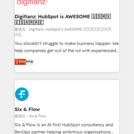
supercharge revenue operations Key services: • CRM
investment
Implementation • Systems Integration • Digital
Transformation / Web Development • RevOps &
Digifianz: HubSpot is AWESOME 🇺🇸🇲🇽
🇪🇸🇦🇷🇦🇪
Sales Consulting • Marketing Automation What
makes us different? 🚀 Top 0.5% of global HubSpot
提供元：Digifianz: HubSpot is AWESOME 🇺🇸🇲🇽🇪🇸🇦🇷
🇦🇪
agencies ⚙️ The strongest technical ability and
You shouldn't struggle to make business happen. We
integration capabilities 💼 Consultative, long-term
help companies get out of the rut with experienced,
partners who will embed ourselves into your
process-oriented teams implementing HubSpot
business, processes and systems 🏢 We specialise in
Elite
4.9
Marketing, Sales, Service, CMS and Operations Hub,
working with mid-market and enterprise
so selling and actually engaging with your customers
organisations, global organisations and those with
feels easy and pain-free. We are a top ranked
complex use cases 🏆 CRM Implementation,
HubSpot Elite Partner, winner of Rookie of the Year
Platform Enablement, Custom Integration and
and Customer First Awards, 4.9/5 rating in HubSpot
Onboarding Accredited 🔐 ISO27001 & ISO9001
Reviews and 4.9/5 rating in Clutch Reviews. Digifianz
Certified
helps the following industries: logistics & 3PL, home
Six & Flow
improvement & construction, branding and
提供元：Six & Flow
commercialization, real estate, health, education,
Six & Flow is an AI-first HubSpot consultancy and
SaaS, Software Dev & IT and consulting, make the
RevOps partner helping ambitious organisations