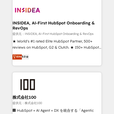
INSIDEA, AI-First HubSpot Onboarding &
RevOps
提供元：INSIDEA, AI-First HubSpot Onboarding & RevOps
★ World's #1 rated Elite HubSpot Partner, 500+
reviews on HubSpot, G2 & Clutch. ★ 150+ HubSpot
Certified Experts & Trainers across the team ★
Elite
5.0
1,500+ implementations across five continents ★ AI-
First, RevOps-led, Onboarding obsessed ★
Company of the Year 2024/25 INSIDEA helps
growing companies turn HubSpot into a revenue
engine. We onboard your team, migrate your data,
and build AI-powered workflows that drive adoption
from week one, in your time zone. What we do ➤
株式会社100
Onboarding: Live in weeks, with workflows built
提供元：株式会社100
around your business, not a template. ➤ Migration:
🏢 HubSpot × AI Agent × DX を統合する「Agentic