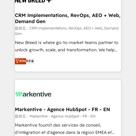
定の代行ではなく、設計の責任」を引き受け、部門横断
technical development team. - 19 HubSpot-certified
の統合・浸透・変革管理を実行します。 ▸ CMS戦略設
trainers to drive platform adoption. 📈 Revenue
CRM Implementations, RevOps, AEO + Web,
計・構築：リード獲得・CVR・SEOを前提にした情報設
Demand Gen
Generation - Full-funnel marketing and high-
計・導線設計・テンプレート設計をContent Hubで一体
performance advertising via Point Success Media. -
提供元：CRM Implementations, RevOps, AEO + Web, Demand
Gen
提供。 ▸ 既存CRM・MAからの移行支援：Salesforce・
Expert deployment of Breeze AI and custom agents
Marketo・Pardot等からの移行、カスタム設計、履歴
New Breed is where go-to-market teams partner to
to automate growth. 🏆 Elite Excellence - 8 platform
データ移行と活用設計まで。 ▸ AEO対応：ChatGPT・
unlock growth, scale, and transformation. We help
accreditations and deep HIPAA-compliance
Perplexity等のAI検索からの流入・引用を前提にコンテ
companies activate HubSpot’s AI-powered
expertise. - A team of 250+ experts dedicated to
Elite
5.0
ンツとサイト構造を最適化。 🏆 なぜ100incを選ぶの
customer platform and operationalize HubSpot’s
your resilient growth.
か？ ✓ HubSpot Eliteパートナー認定 ✓ HubSpotアワ
Loop Marketing framework through expert-led
ード受賞・HUGリーダー ✓ ISO27001:2022 /
services, smart agents, and purpose-built apps,
ISO9001:2015 取得 ✓ 400社以上の導入実績 ✓
tailored to your business. Together, we unlock
HubSpot大百科 出版 CRM・AI活用に関するご相談、現
results, fast. ⚙️CRM & RevOps: Align all Hubs to your
状整理の壁打ちなど、構想段階からお気軽にお問い合わ
buyer journey for clean data, scalability, & reporting.
せください。
🎯Demand Gen & ABM: Drive pipeline with inbound,
Markentive - Agence HubSpot - FR - EN
ABM, AEO, SEO, & paid media. 👩‍💻Web Design:
提供元：Markentive - Agence HubSpot - FR - EN
Build high-performing websites with UX, messaging,
Markentive fournit des services de conseil,
& conversion strategy that drive results. 🤖AI
d'intégration et d'agence dans la région EMEA et