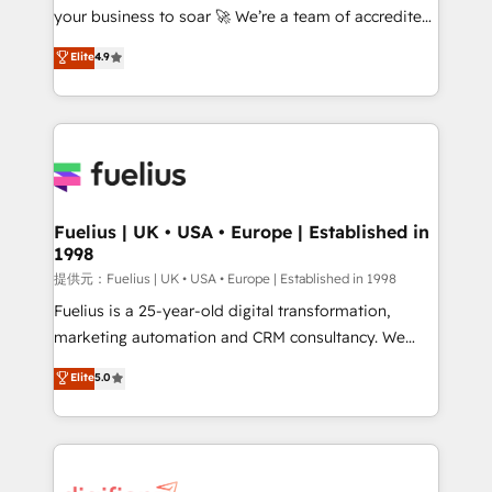
your business to soar 🚀 We’re a team of accredited
our AI governance framework, built on ISO 42001
HubSpot experts ready to help you. We can
Ready for the next step? Click the 👈 '𝗖𝗼𝗻𝘁𝗮𝗰𝘁
Elite
4.9
implement the platform into complex business
𝗯𝘂𝘀𝗶𝗻𝗲𝘀𝘀' button to get in touch (𝘸𝘦'𝘳𝘦 𝘴𝘶𝘱𝘦𝘳
environments, optimise what you've got and make
𝘳𝘦𝘴𝘱𝘰𝘯𝘴𝘪𝘷𝘦)
sure you can actually use it, build your website in
HubSpot or create an inbound marketing strategy
for you and execute it on HubSpot. We are on the
G-Cloud 14 CCS (Crown Commercial Service)
framework, meaning we've been accredited by
Fuelius | UK • USA • Europe | Established in
1998
HubSpot and vetted by the CCS, which means we
can support public sector companies as well the
提供元：Fuelius | UK • USA • Europe | Established in 1998
other ones listed in our profile. Our services: -
Fuelius is a 25-year-old digital transformation,
HubSpot implementation - HubSpot CMS website
marketing automation and CRM consultancy. We
build We can do lots of things. But everything we do
enable mid-market and enterprise clients to
Elite
5.0
is there for you to: - Grow revenue, and run your
maximise their return from digital and fuel their
business more efficiently - Build stronger
growth. We modernise platforms, streamline
relationships with customers - Make better
operations that are causing inefficiencies, improve
decisions with data - Find a new voice and reach
customer experiences, integrate systems, and
more people - Get the most out of your HubSpot