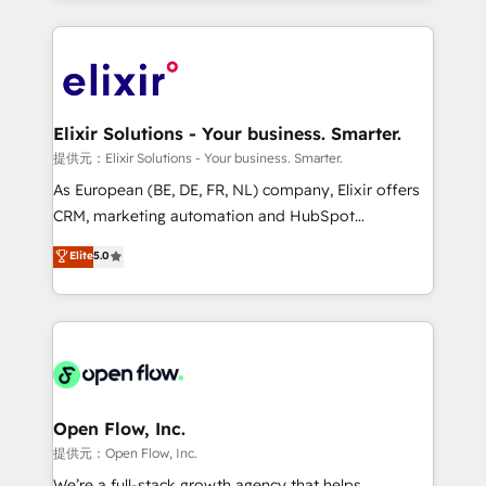
Manufacturing: ERP integrations; operational
applications of our solutions; Technical HubSpot
alignment 🛡️ Compliance & Data Considerations:
Consulting, Content Marketing, Growth-Driven
HIPAA-aware; CASL-compliant; GDPR-ready
Design, Migrations + Integrations. Mole Street’s
implementations where required 💡 Why 500+
mission is empowering others to realize their
Clients Choose Us: Elite Partner; technical, fast, and
greatness, which is achieved through creating
Elixir Solutions - Your business. Smarter.
built to scale.
absolute clarity, derived from a well-defined
提供元：Elixir Solutions - Your business. Smarter.
strategy, executed well, and reported on with clear
As European (BE, DE, FR, NL) company, Elixir offers
results. The culture is driven by core values; Joy, Grit,
CRM, marketing automation and HubSpot
Accountability, Curiosity, Authenticity, Growth
integration products and services to mid-market
Elite
5.0
Mindedness, and Clarity. We are driven to win for the
and enterprise customers. We ensure that your sales,
collective good of the company and its clientele, and
service and marketing department operates in the
dedicated to breaking the mold from the agency of
most effective way, while at the same time
the past into the consultancy of the future. Great
leveraging your commercial data for a fully
things are happening.
integrated buyers journey. Elixir is located in
Brussels, Munich "München", Cologne "Köln", Paris
and Amsterdam. Elixir is a first mover and leader
Open Flow, Inc.
when it comes to HubSpot sales and service
提供元：Open Flow, Inc.
implementations, highly renowned for our business
We’re a full-stack growth agency that helps