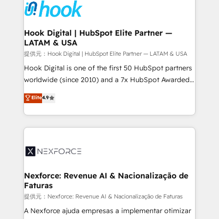
move beyond spreadsheets into unified systems
Onboarding - Data Migration & Integrations -
that drive real business results.
Technical Audit & Optimization Strategic Solutions: -
Revenue Operations - Inbound Marketing -
Hook Digital | HubSpot Elite Partner —
LATAM & USA
Outbound Marketing - HubSpot CMS Website
Design & Development We empower our clients to
提供元：Hook Digital | HubSpot Elite Partner — LATAM & USA
reach their full potential by providing transparent,
Hook Digital is one of the first 50 HubSpot partners
relationship-driven support. With over 300 HubSpot
worldwide (since 2010) and a 7x HubSpot Awarded
certifications and accreditations, we deliver both the
Elite Partner. With 500+ projects across the U.S.,
Elite
4.9
technical know-how and strategic guidance you
Brazil, and LATAM, we combine global expertise with
need to succeed.
regional experience. Today, we are Brazil’s largest
HubSpot Elite Partner—trusted by companies across
the Americas to scale smarter. ⚙️ CRM
Implementation & Migration Onboarding across all
Hubs, plus migrations from Salesforce, Pipedrive, RD
Station, Freshdesk, Intercom, and more. Custom
Nexforce: Revenue AI & Nacionalização de
Faturas
objects, automations, and integrations built for
growth. 🚀 AI-Driven GTM Orchestration Unify
提供元：Nexforce: Revenue AI & Nacionalização de Faturas
HubSpot with LinkedIn, WhatsApp, email, paid
A Nexforce ajuda empresas a implementar otimizar