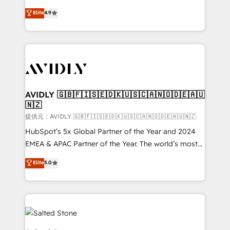
Strategy: Activate Breeze Agents, configure HubSpot
North America. Avec plus de 115 experts en
Elite
4.9
AI, & maximize AEO with tailored AI services. 🧩
marketing automation, Growth, Revops, CRM et
Integrations: Extend HubSpot with custom
webdesign. Markentive is both a consulting firm, a
integrations, hosting, & maintenance.
digital agency and an integrator. With over 115
experts in marketing automation, growth, revops,
CRM and webdesign (We focus on EMEA - USA
customers).
AVIDLY 🇬🇧🇫🇮🇸🇪🇩🇰🇺🇸🇨🇦🇳🇴🇩🇪🇦🇺
🇳🇿
提供元：AVIDLY 🇬🇧🇫🇮🇸🇪🇩🇰🇺🇸🇨🇦🇳🇴🇩🇪🇦🇺🇳🇿
HubSpot’s 5x Global Partner of the Year and 2024
EMEA & APAC Partner of the Year. The world’s most
experienced and fully accredited HubSpot Solutions
Elite
5.0
Partner. 🚀 With 2,750+ HubSpot projects delivered
and 370+ specialists across EMEA, APAC and NAM,
we de-risk complex CRM programmes and
accelerate ROI across every HubSpot Hub. 🧭 From
multi-region migrations to AI-powered automation,