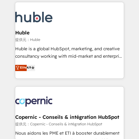
entirely around coaching and training. That means
Migrate | seamlessly off your old CRM onto a clean
we don’t do the work for you; we help you build the
new HubSpot portal with Advanced Website and
skills, processes, and internal team you need to
CRM Migrations using our in-house "HubScrub" Tool.
attract the right buyers, close deals faster, and grow
without outside dependencies. You’ll learn how to: •
Huble
Set up, audit, and organize your HubSpot portal •
提供元：Huble
Get your sales team fully using HubSpot • Track
Huble is a global HubSpot, marketing, and creative
pipeline and revenue across the entire buyer journey
consultancy working with mid-market and enterprise
• Build an in-house marketing team that drives
businesses. We go beyond implementation, shaping
Elite
4.9
growth • Create content and videos that attract
the strategy, processes, and teams that turn
buyers • Use AI to scale smarter Our coaching-led
HubSpot into a genuine growth engine. Named
approach works best for companies that are done
HubSpot's Global Partner of the Year in 2024,
with outsourcing and ready to build something that
consistently ranked among their top 5 partners
lasts. So if you're ready to become the most trusted
worldwide, and with over 15 years in the ecosystem,
voice in your market, let’s talk.
Huble has built a track record that speaks for itself.
One company, one operating model, delivering
Copernic - Conseils & intégration HubSpot
across offices and consulting teams in the UK, USA,
提供元：Copernic - Conseils & intégration HubSpot
Canada, Germany, France, Belgium, Singapore, and
Nous aidons les PME et ETI à booster durablement
South Africa. Certified compliant with ISO/IEC