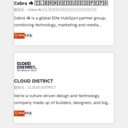
CS: 245% organic growth & +751% new visitors for a
Cebra 🦓 🇨🇱🇧🇷🇲🇽🇪🇸🇺🇸🇨🇴🇵🇪🇵🇦
full-funnel HubSpot project ✨ CS: 415% conversion
提供元：Cebra 🦓 🇨🇱🇧🇷🇲🇽🇪🇸🇺🇸🇨🇴🇵🇪🇵🇦
boost with a new HubSpot site Recognized leaders:
Cebra 🦓 is a global Elite HubSpot partner group,
🏆 HubSpot Platform Migration Impact Award 🏆
combining technology, marketing and media
Clutch HubSpot Global Leader 🏆 Finalist: HubSpot
expertise across Latin America and Southern
Elite
5.0
Inbound Campaign of the Year 🏆 Gold AVA Digital
Europe, with teams across 7 countries. Born in Chile,
Award for Best Website 🌟 Accreditations: CRM
we combine local insight with international reach to
Implementation, HubSpot Content Experience, CRM
help businesses grow through technology, creativity,
Data Migration & Custom Integration
AI and strategy. For over 12 years, we’ve delivered
500+ HubSpot implementations, building end-to-
end solutions that integrate CRM, AI automation,
inbound and loop marketing, content, and digital
CLOUD DISTRICT
creativity. Our multicultural team works in Spanish,
提供元：CLOUD DISTRICT
Portuguese, and English to design scalable strategies
We’re a culture-driven design and technology
that drive measurable growth. 🌎 Highlights: • 10+
company made up of builders, designers, and big
years as a HubSpot partner. • 2023 Impact Awards:
thinkers. We blend strategy, design, and
Elite
4.9
Platform Migration Excellence. • Top 3 Partner of the
development—always fueled by curiosity—to turn
Year LATAM 2022, 2023, 2024, 2025. • Partner of the
ideas, opportunities, and challenges into meaningful
Year 2024. • Organizer of Aliados.ai (AI, marketing &