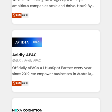
acumen, process (re-)design experience and a
ambitious companies scale and thrive. How? By
massive amount of success stories in this area. We
upgrading and streamlining every single revenue-
Elite
5.0
integrate HubSpot with complex solutions like SAP,
generating aspect of your business. We’re proud
MicroSoft, custom solutions,... Our company also has
HubSpot Elite Solutions Partners and devout CRM
strong experience with HubSpot CRM extension,
nerds who can harness HubSpot’s custom digital
mobile apps for Field Service Management and
tools to improve each touchpoint of your customer
Retail execution, CPQ, customer portals and
experience. Working hand-in-hand with your team,
HubSpot CMS developments. And we're champions
we’ll assemble a RevOps machine that drives more
when it comes to complex data migrations.
traffic, generates better leads and crushes your
Avidly APAC
revenue goals. We've worked with thousands of
提供元：Avidly APAC
HubSpot customers and we'd love to work with you
Officially APAC's #1 HubSpot Partner every year
too! Clients come to us for: Advanced CRM solutions
since 2019, we empower businesses in Australia,
System Integrations both Custom and Native to
New Zealand, and globally to realise their full
Elite
5.0
HubSpot Data System Migrations between systems
potential through enterprise HubSpot CRM
to HubSpot New lead generation strategies Time-
implementation. And we deliver best practice across
saving automations Fresh growth campaigns Robust
the whole HubSpot platform, covering marketing,
help desk Unified revenue operations Dynamic
sales, service, CMS and integrations. We work with
website development Award-winning creative
all businesses, from start-up to Enterprise, and have