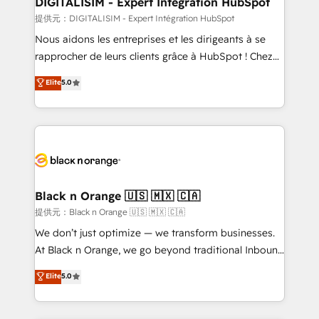
DIGITALISIM - Expert Intégration HubSpot
team (50+), we work with reputable companies in
提供元：DIGITALISIM - Expert Intégration HubSpot
B2B sectors such as manufacturing, SaaS and
Nous aidons les entreprises et les dirigeants à se
business services. We prepare a customized
rapprocher de leurs clients grâce à HubSpot ! Chez
business case that demonstrates the value and
DIGITALISIM, nous avons l'intime conviction que la
Elite
5.0
impact of your digital transformation, including a
réussite des entreprises passe par l’innovation web,
detailed financial rationale with a focus on ROI and
le marketing digital, et la relation client ! C'est
TCO. As a trusted extension of your team, we
pourquoi, nos experts sont à la fois capables de
believe in the power of partnership. Together, we
gérer votre projet de création de site internet, votre
embark on a transformational journey that sets your
référencement, votre stratégie digitale et le pilotage
business up for long-term success. Unlock your
et l'intégration d'HubSpot ! Les grandes phases d'un
business. If not now, when?
projet HubSpot avec DIGITALISIM : 🧽 Nettoyage,
Black n Orange 🇺🇸 🇲🇽 🇨🇦
migration et intégration des bases de données. 🚀
提供元：Black n Orange 🇺🇸 🇲🇽 🇨🇦
Développement des interfaces avec vos logiciels
We don’t just optimize — we transform businesses.
métiers ⚙️ Configuration de la plateforme HubSpot
At Black n Orange, we go beyond traditional Inbound
📈 Configuration de rapports et tableaux de bord 🤝
Marketing with our exclusive methodologies:
Elite
5.0
Book Process & Guidelines utilisateurs 🎓
BOOMS and BOOST. Together, they form a powerful
Formations des utilisateurs
combination that has driven success for over 800
businesses worldwide. As Elite HubSpot Partners, we