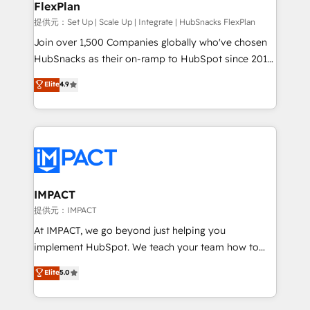
FlexPlan
people, exciting ideas and can-do mentality, we
ensure revenue growth on a daily basis. So tell us
提供元：Set Up | Scale Up | Integrate | HubSnacks FlexPlan
your challenge; our passionate and growth driven
Join over 1,500 Companies globally who've chosen
team of 100+ experts is ready for you! Driving digital
HubSnacks as their on-ramp to HubSpot since 2014
growth | www.brightdigital.com
Simple pay-as-you-go plans that accelerate value...
Elite
4.9
1️⃣ Set Up | Onboarding New or Check-fixing existing
HubSpot portals 2️⃣ Scale Up | 100% HubSpot Task
Execution... Global 24/7 ... All Experts 3️⃣ Integrate |
your entire Tech Stack with Custom Integrations
Slash months from your API Integration project... ⬅️
Click "Contact Business" ⬅️ to access 150+ Kickstart
Integration templates that put HubSpot in the center
IMPACT
of your tech stack, syncing... 🛍️ Shopify or
提供元：IMPACT
WooCommerce 💲 Stripe or Paypal 💰 Sage or
At IMPACT, we go beyond just helping you
Netsuite 🤖 Google or Microsoft ✍️ DocuSign or
implement HubSpot. We teach your team how to
PandaDoc 🌐 Avalara or Quaderno HubSnacks holds
master it. As the creators of the Endless Customers
Elite
5.0
the rare Advanced "Custom Integrations"
System™ (the next evolution of They Ask, You
Accreditation, securely sync data across... 🔄 any
Answer), we’re the only HubSpot partner built
apps, in any direction. Stuck on your old CRM..?