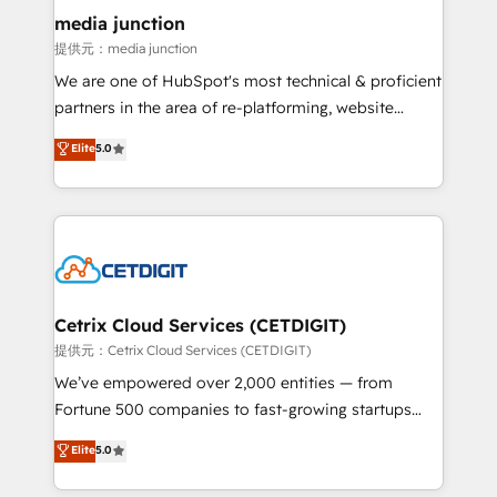
Mexico, USA, and Portugal—we've executed over a
media junction
hundred successful operations. Our approach,
提供元：media junction
rooted in RevOps principles, integrates analysis,
We are one of HubSpot's most technical & proficient
training, planning, and qualification. Leveraging
partners in the area of re-platforming, website
technology, data analytics, CRM optimization, and
design & development. We specialize in multi-hub
Elite
5.0
inbound marketing tactics, we focus on
implementations for mid-market & enterprise
understanding, nurturing, and converting leads.
companies. We are woman-owned, powered by
Partner with us to unlock your business's full
coffee, and we ❤️ dogs. We produce award-winning
potential and achieve sustained growth in today's
work for our clients. 🏆2023 Technical Expertise
competitive market.
Impact Award 🏆2022 Technical Expertise Impact
Award 🏆2022 Platform Migration Excellence Impact
Award 🏆2020 Elite Solutions Partner 🏆2019
Cetrix Cloud Services (CETDIGIT)
Integrations HubSpot Impact Award 🏆2019
提供元：Cetrix Cloud Services (CETDIGIT)
Marketing Enablement HubSpot Impact Award 🏆
We’ve empowered over 2,000 entities — from
2018 Website Design HubSpot Impact Award 🏆2017
Fortune 500 companies to fast-growing startups
Website Design HubSpot Impact Award 🏆2016
and nonprofits — to streamline operations, scale
Elite
5.0
Growth-Driven Design Agency of the Year 🏆2016
revenue, and unlock the full potential of HubSpot.
Sales Enablement HubSpot Impact Award 🏆2015
With deep technical and industry expertise, we fuse