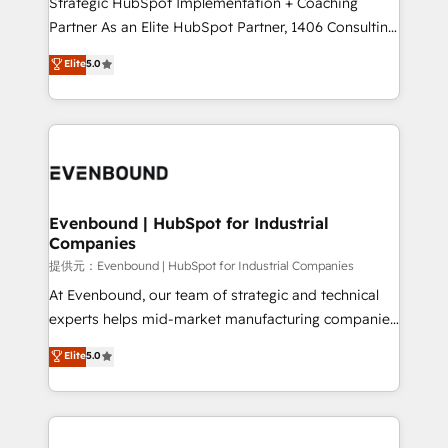
Strategic HubSpot Implementation + Coaching
Competence Centers: Smart Manufacturing,
Partner As an Elite HubSpot Partner, 1406 Consulting
Customer First, Enabling Technologies & Security.
helps mid-market revenue teams transform how
Elite
5.0
The synergies generated by these integrations,
they sell, market, and serve. We don't just build your
together with the combination of talents, skills,
HubSpot—we teach your team to own it, then stay
solutions and services, have allowed the group to
to help you keep winning. What We Do ⚙️ CRM
build an unrivaled offering portfolio on the market
Implementations across Marketing, Sales, Service,
to accompany companies on their digital
Data & Content 📈 Sales & Marketing Alignment +
transformation journey.
Revenue Team Enablement 🤖 Breeze AI & Custom
Agent Creation 🔄 Custom Integrations & Data
Evenbound | HubSpot for Industrial
Companies
Migration Why 1406 We become part of your team.
Your team learns while we build. We fix what others
提供元：Evenbound | HubSpot for Industrial Companies
broke. Built for mid-market reality—practical
At Evenbound, our team of strategic and technical
solutions that work with your actual headcount and
experts helps mid-market manufacturing companies
constraints. By the Numbers 🏆 Top 1% of all
achieve real growth. We specialize in delivering
Elite
5.0
HubSpot partners 🔄 Top 5% globally in client
tailored solutions that drive results by leveraging
retention 📅 8+ years of consistent results since 2017
HubSpot’s platform and data to fuel success.
Who We Serve Revenue teams, marketing leaders,
Technical Solutions: - HubSpot Technical Consulting -
and sales ops at mid-market companies ready to
HubSpot CRM Implementation - HubSpot