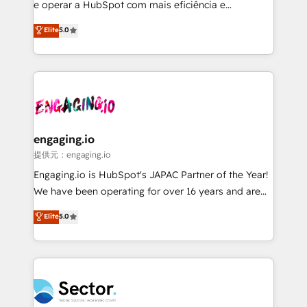
media, and AI voice to drive pipeline. 🤖 AI Custom
e operar a HubSpot com mais eficiência e
Agent Development Deploy AI agents for
previsibilidade de receita. Combinamos Revenue
Elite
5.0
prospecting, follow-ups, service triage, and
Operations (RevOps) e Inteligência Artificial para
knowledge retrieval—built in HubSpot. ⚡ Fast-Track
estruturar processos integrar sistemas organizar
& Growth-Track Services Fast-Track: Rapid HubSpot
dados e automatizar operações. O objetivo é
onboarding in weeks Growth-Track: Unlock
transformar a HubSpot em um verdadeiro sistema
advanced optimization & adoption 📍 São Paulo, BR
operacional de receita conectando equipes
• Des Moines, IA • New York, NY
tecnologia e dados em uma operação integrada.
Também somos distribuidores oficiais da HubSpot
engaging.io
e de mais de 150 softwares globais permitindo
提供元：engaging.io
contratar e pagar a HubSpot em reais com nota
Engaging.io is HubSpot's JAPAC Partner of the Year!
fiscal no Brasil e gerar economia de até 50% na
We have been operating for over 16 years and are
contratação de softwares internacionais.
one of HubSpot's most experienced and technically
Elite
5.0
Oferecemos ainda agentes de IA especializados em
capable Agency Partners globally. We specialise in
HubSpot que automatizam tarefas executam rotinas
complex CRM migrations, implementations,
no CRM e mantêm os dados organizados, como um
integrations, custom CMS portal development,
especialista operando a plataforma 24/7. Hoje 300+
design & UX for mid to large to multi national
empresas em 13 países utilizam a Nexforce. Somos
businesses. Our teams are based in North America
a maior parceira da HubSpot na América Latina e
and APAC. We are HubSpot's top-ranked Advanced