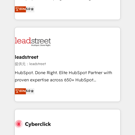
most out of their HubSpot experience operating in
grow with clarity, confidence, and intelligence.
Elite
5.0
the United States, EU, UAE, Mexico and Latin
Operating across the UK, Netherlands, Ireland, and
America. From casual user to super fan: make
Canada, we’ve delivered thousands of successful
HubSpot an experience you LOVE!
HubSpot projects for mid-market and enterprise
clients worldwide, with over 10 years experience. We
combine HubSpot, data, and AI to design connected
go-to-market systems that align people, process,
and technology for predictable, scalable revenue
leadstreet
growth. Our expertise spans RevOps, CRM and data
提供元：leadstreet
architecture, AI enablement, and strategic marketing,
HubSpot. Done Right. Elite HubSpot Partner with
delivered through our proprietary FLAIR framework
proven expertise across 650+ HubSpot
for responsible AI adoption. As a HubSpot Elite
implementations. With 12+ years of HubSpot
Elite
5.0
Partner and ISO 27001:2022 certified consultancy,
experience, we help you use the HubSpot platform
we blend strategy, creativity, and technology to help
to its fullest capacity, improve your current HubSpot
organisations scale smarter and grow stronger.
website, or build your new one.