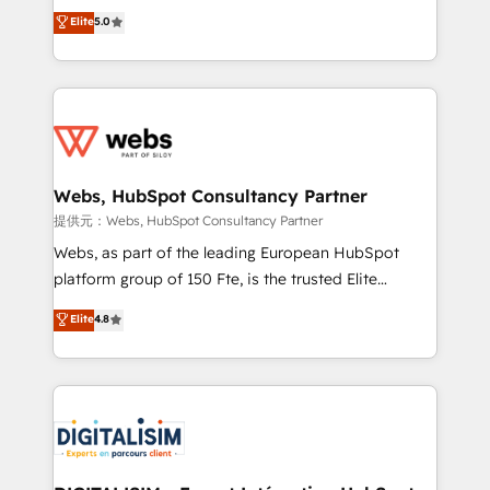
BBD Boom is the HubSpot partner that can help you
Elite
5.0
Execution • 750+ onboardings and 2,000+
to HubSpot Better. We work with your teams to
implementations • Deep expertise across marketing,
solve all your HubSpot challenges and improve user
sales, and service hubs • Built-in flexibility for
adoption, sales process and marketing results.
startups to global brands
Services 📚 Onboarding your team to HubSpot for
the first time 🔧 Designing and optimising your
HubSpot set-up for better results 🌐 Website design
and build using HubSpot 🔌 Integrating HubSpot
Webs, HubSpot Consultancy Partner
with other systems 🎓 Training your teams to be
提供元：Webs, HubSpot Consultancy Partner
HubSpot pros 📊 Lead generation services using
Webs, as part of the leading European HubSpot
HubSpot Why us? - SIX HubSpot Accreditations -
platform group of 150 Fte, is the trusted Elite
awarded by HubSpot after a rigorous process for
HubSpot CRM Partner offering you a roadmap on
Elite
4.8
CRM, Solutions Architecture, Onboarding , Data
maximizing EBITDA and achieving Commercial
Migration, Custom Integration & Platform
Excellence. With our targeted processes, we
Enablement -Onboarded over 500 businesses to
strengthen your digital transformation and minimize
HubSpot -Top 1% of partners worldwide -In-house
costs. As HubSpot's Advanced Accredited CRM
team of 25+ experts Contact us today to help you
Implementation partner, we provide expertise to
get more from your investment in HubSpot.
drive your business forward. Since 2015 we are fully
www.bbdboom.com
dedicated to HubSpot and with an experienced