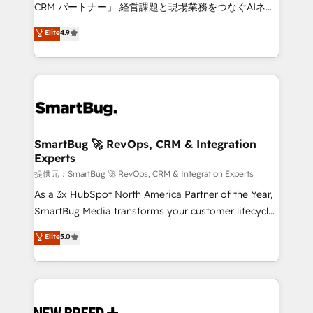
Move from any legacy CRM. Zero downtime, full data
CRM パートナー」 経営課題と現場業務をつなぐAIネイ
integrity. ➤ Implementation: Configure HubSpot to
ティブ・エージェンシーとして、HubSpot Eliteの実装
Elite
4.9
run your revenue process. Sales, marketing, and
力で顧客フロント業務を再設計します。 💡 100inc は何
service wired together. ➤ AI and Integrations: Layer
をする会社か？ HubSpotを共通基盤に、AIエージェン
Breeze AI, custom agents, and APIs to remove
トを組み込んだ顧客フロント業務（マーケティング・営
manual work. ➤ Ongoing Management: Monthly
業・CS）を組織全体で設計・実装する日本のAIネイテ
tune-ups, feature rollouts, adoption coaching. Buying
ィブ・エージェンシーです。事業部・グループ会社・部
HubSpot, switching to it, or reviving a stale portal?
門が分立する組織で、データと業務プロセスのサイロ化
We are built for the work.
を、CRMを軸とした全社共通基盤に再構築します。意
SmartBug 🚀 RevOps, CRM & Integration
Experts
思決定者・PMO・現場担当者に並走します。 1️⃣
HubSpot導入・活用支援 顧客データの一元化から、
提供元：SmartBug 🚀 RevOps, CRM & Integration Experts
GTMの見える化・自動化まで。全Hub統合運用、デー
As a 3x HubSpot North America Partner of the Year,
タ品質設計、グループ横断のCRM統合に対応します。
SmartBug Media transforms your customer lifecycle
2️⃣ AIエージェント組織構築 営業・マーケティング業務
into a revenue engine. Our unified ecosystem
Elite
5.0
の一部をAIが自律実行する組織への移行を設計・実装。
includes specialized divisions Globalia (AI &
Breeze・Claude等をHubSpotと連携させ、役割定義・
Software) and Point Success Media (Paid Media),
運用ルール・成果指標まで含めて設計します。 3️⃣ 全社
making this the official home for all three brands. 🔄
DX × AI推進のPMO伴走支援 複数部門をまたぐDX×AI変
Implementation & Integration - Seamless migrations
革を、構想から実装・定着までPMOとして主導。「設
and system integrations powered by Globalia’s