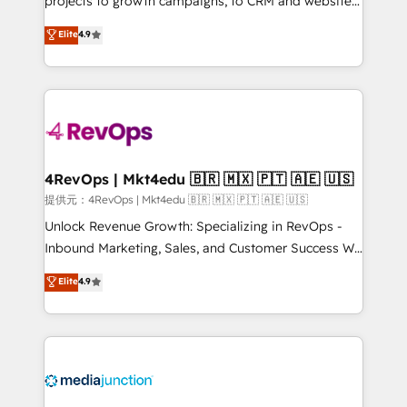
projects to growth campaigns, to CRM and websites.
HubSpot experts backed by over 10+ years of
Hire an agency that's experienced in every inch of
Elite
4.9
HubSpot experience ✔️Flexible pricing models —
HubSpot and willing to work hand-in-hand with your
Hourly-fee (assigned one Dedicated HubSpot
team to simplify the complex and build a better
Admin); Monthly-fee (HubSpot Admin + Project
experience for your team and customers.
Manager); and Fixed Project Cost (as per
requirement). ✔️Helped over 25,000+ customers so
far with our HubSpot solutions. ✔️Bespoke apps &
on-demand bundle services. Connect with us today!
4RevOps | Mkt4edu 🇧🇷 🇲🇽 🇵🇹 🇦🇪 🇺🇸
提供元：4RevOps | Mkt4edu 🇧🇷 🇲🇽 🇵🇹 🇦🇪 🇺🇸
Unlock Revenue Growth: Specializing in RevOps -
Inbound Marketing, Sales, and Customer Success We
specialize in driving revenue growth for companies
Elite
4.9
across industries through tailored marketing, sales,
and customer success strategies, utilizing RevOps
methodologies. As Latin America's largest HubSpot
partner and a global leader in education market, we
offer unparalleled insights. Operating in five
countries—Brazil, UAE (Abu Dhabi/Dubai/Sharjah),