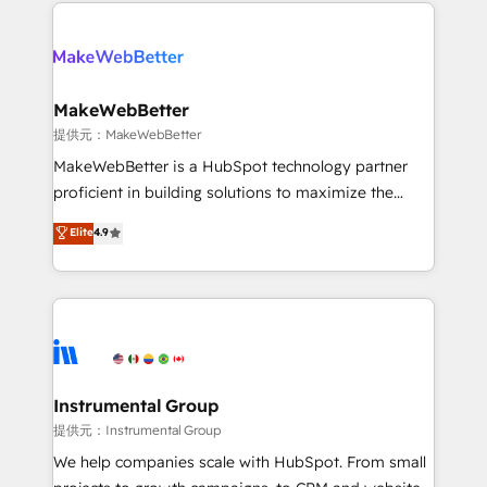
only firm in the world to hold Elite Partner
there’s a good chance one of our globally integrated
Accreditations with both HubSpot and Clay, our
teams has worked with clients just like you Let’s
clients gain a unique advantage in CRM architecture,
explore whether S2 is the partner you’ve been
pipeline generation, data intelligence, and go-to-
looking for...and get your next big initiative moving!
market execution. Why B2B Businesses Choose RP: -
MakeWebBetter
Secure: Soc2 compliant 🛡️ - Pricing: Implementations
提供元：MakeWebBetter
starting at $1,5k 💵 - Speed: Launch in 14 days ⚡ -
MakeWebBetter is a HubSpot technology partner
Global: 75+ RPers across five continents 🌐 - Scale:
proficient in building solutions to maximize the
Largest organically grown & fastest tiering Elite
operational efficiency of HubSpot. The fastest-
Elite
4.9
HubSpot Partner 🪴 - Sales Hub: More
growing tech-enabler & facilitator, MakeWebBetter,
implementations than any other Partner 💻 -
hands you the blend of HubSpot expertise &
Migrations: We convert Salesforce addicts to
eminent solutions & integrations. Trust us to
HubSpot evangelists 🧡 Don't hire a marketing
streamline your HubSpot experience. 🚀HubSpot
agency for an Ops problem. Don't hire a technical
Elite Partners with 10+ years of HubSpot experience
agency for a growth problem. Hire a partner built to
🤝HubSpot Premier Integration partner 🤝Google
solve both.
Premier Partner 2023 🌟5 HubSpot Accreditations 🌟
Instrumental Group
Won HubSpot Theme Challenge 2021 🌟INBOUND’19
提供元：Instrumental Group
HubSpot Rising Star Why us? Harnessing the full
We help companies scale with HubSpot. From small
potential of the powerful HubSpot CRM. ✔️A team of