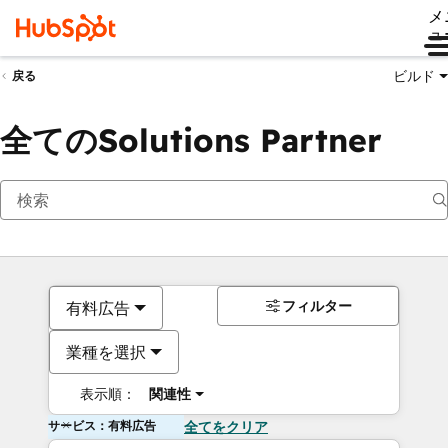
メ
ュ
ビルド
戻る
全てのSolutions Partner
フィルター
有料広告
業種を選択
表示順：
関連性
サービス：有料広告
全てをクリア