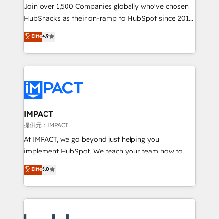
people, exciting ideas and can-do mentality, we
Join over 1,500 Companies globally who've chosen
ensure revenue growth on a daily basis. So tell us
HubSnacks as their on-ramp to HubSpot since 2014
your challenge; our passionate and growth driven
Simple pay-as-you-go plans that accelerate value...
Elite
4.9
team of 100+ experts is ready for you! Driving digital
1️⃣ Set Up | Onboarding New or Check-fixing existing
growth | www.brightdigital.com
HubSpot portals 2️⃣ Scale Up | 100% HubSpot Task
Execution... Global 24/7 ... All Experts 3️⃣ Integrate |
your entire Tech Stack with Custom Integrations
Slash months from your API Integration project... ⬅️
Click "Contact Business" ⬅️ to access 150+ Kickstart
Integration templates that put HubSpot in the center
IMPACT
of your tech stack, syncing... 🛍️ Shopify or
提供元：IMPACT
WooCommerce 💲 Stripe or Paypal 💰 Sage or
At IMPACT, we go beyond just helping you
Netsuite 🤖 Google or Microsoft ✍️ DocuSign or
implement HubSpot. We teach your team how to
PandaDoc 🌐 Avalara or Quaderno HubSnacks holds
master it. As the creators of the Endless Customers
Elite
5.0
the rare Advanced "Custom Integrations"
System™ (the next evolution of They Ask, You
Accreditation, securely sync data across... 🔄 any
Answer), we’re the only HubSpot partner built
apps, in any direction. Stuck on your old CRM..?
entirely around coaching and training. That means
Migrate | seamlessly off your old CRM onto a clean
we don’t do the work for you; we help you build the
new HubSpot portal with Advanced Website and