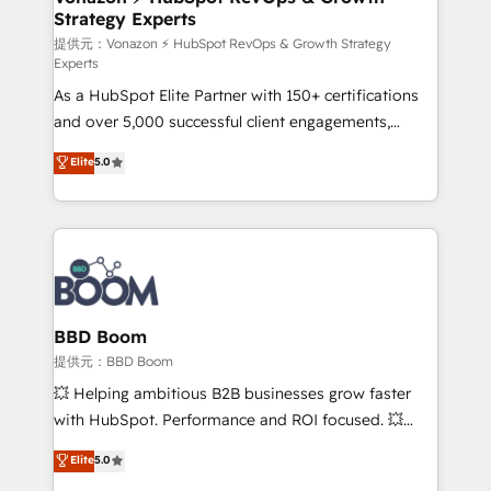
Strategy Experts
pour aligner les équipes marketing, commerciales et
support client (data migration, synchronisation API,
提供元：Vonazon ⚡ HubSpot RevOps & Growth Strategy
Experts
audit et maintenance) ➤ La création de sites internet
As a HubSpot Elite Partner with 150+ certifications
de conversion qui transforment les visiteurs en
and over 5,000 successful client engagements,
opportunités d'affaires ➤ La mise en place de
Vonazon turns marketing complexity into
stratégies d'acquisition marketing (SEO, SEA,
Elite
5.0
measurable, scalable growth. From onboarding to
inbound, automatisation marketing, ABM, IA,
enterprise-grade campaigns, our in-house team
emailing) Informations clés : - 10 ans d'expérience -
builds scalable strategies that drive long-term
100+ intégrations CRM HubSpot réussies - 40
revenue. ⚙️ HubSpot Integration & Optimization •
experts conseil - 150 certifications HubSpot
Seamless CRM, CMS, and automation setup •
cumulées
Complex platform migrations and data cleanups •
Custom APIs and third-party integrations 📈 End-to-
BBD Boom
End Revenue Acceleration • Lifecycle marketing and
提供元：BBD Boom
pipeline growth programs • Sales enablement tools
💥 Helping ambitious B2B businesses grow faster
and CRM optimization • Retention strategies with
with HubSpot. Performance and ROI focused. 💥
customer journey mapping 🏅 Elite-Level HubSpot
BBD Boom is the HubSpot partner that can help you
Elite
5.0
Execution • 750+ onboardings and 2,000+
to HubSpot Better. We work with your teams to
implementations • Deep expertise across marketing,