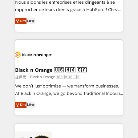
Nous aidons les entreprises et les dirigeants à se
business services. We prepare a customized
rapprocher de leurs clients grâce à HubSpot ! Chez
business case that demonstrates the value and
DIGITALISIM, nous avons l'intime conviction que la
Elite
5.0
impact of your digital transformation, including a
réussite des entreprises passe par l’innovation web,
detailed financial rationale with a focus on ROI and
le marketing digital, et la relation client ! C'est
TCO. As a trusted extension of your team, we
pourquoi, nos experts sont à la fois capables de
believe in the power of partnership. Together, we
gérer votre projet de création de site internet, votre
embark on a transformational journey that sets your
référencement, votre stratégie digitale et le pilotage
business up for long-term success. Unlock your
et l'intégration d'HubSpot ! Les grandes phases d'un
business. If not now, when?
projet HubSpot avec DIGITALISIM : 🧽 Nettoyage,
Black n Orange 🇺🇸 🇲🇽 🇨🇦
migration et intégration des bases de données. 🚀
提供元：Black n Orange 🇺🇸 🇲🇽 🇨🇦
Développement des interfaces avec vos logiciels
We don’t just optimize — we transform businesses.
métiers ⚙️ Configuration de la plateforme HubSpot
At Black n Orange, we go beyond traditional Inbound
📈 Configuration de rapports et tableaux de bord 🤝
Marketing with our exclusive methodologies:
Elite
5.0
Book Process & Guidelines utilisateurs 🎓
BOOMS and BOOST. Together, they form a powerful
Formations des utilisateurs
combination that has driven success for over 800
businesses worldwide. As Elite HubSpot Partners, we
specialize in crafting high-performance growth
strategies that integrate data-driven marketing,