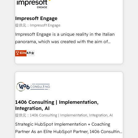
and—most importantly—simple. That’s why we lean
you grow faster, smarter, and with impact.
into bold ideas and shape them into thoughtful
products and strategies that actually make a
Impresoft Engage
difference.
提供元：Impresoft Engage
Impresoft Engage is a unique reality in the Italian
panorama, which was created with the aim of
putting Customer Experience at the center by
Elite
4.9
creating digital environments capable of integrating
people, processes and data. We offer the best
digital solutions on the market, ranging from CRM
processes and technologies to digital strategy, from
marketing automation to online and offline sales
processes through Customer Service Management,
allowing companies to optimize processes and meet
1406 Consulting | Implementation,
Integration, AI
the needs of the customer. We are part of Impresoft
Group, a group of specialized and complementary
提供元：1406 Consulting | Implementation, Integration, AI
companies that divide their offer into 4
Strategic HubSpot Implementation + Coaching
Competence Centers: Smart Manufacturing,
Partner As an Elite HubSpot Partner, 1406 Consulting
Customer First, Enabling Technologies & Security.