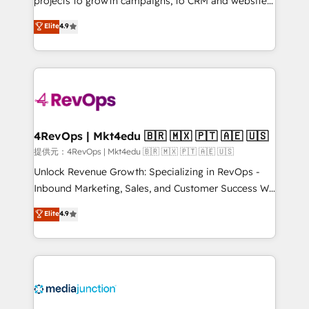
projects to growth campaigns, to CRM and websites.
HubSpot experts backed by over 10+ years of
Hire an agency that's experienced in every inch of
Elite
4.9
HubSpot experience ✔️Flexible pricing models —
HubSpot and willing to work hand-in-hand with your
Hourly-fee (assigned one Dedicated HubSpot
team to simplify the complex and build a better
Admin); Monthly-fee (HubSpot Admin + Project
experience for your team and customers.
Manager); and Fixed Project Cost (as per
requirement). ✔️Helped over 25,000+ customers so
far with our HubSpot solutions. ✔️Bespoke apps &
on-demand bundle services. Connect with us today!
4RevOps | Mkt4edu 🇧🇷 🇲🇽 🇵🇹 🇦🇪 🇺🇸
提供元：4RevOps | Mkt4edu 🇧🇷 🇲🇽 🇵🇹 🇦🇪 🇺🇸
Unlock Revenue Growth: Specializing in RevOps -
Inbound Marketing, Sales, and Customer Success We
specialize in driving revenue growth for companies
Elite
4.9
across industries through tailored marketing, sales,
and customer success strategies, utilizing RevOps
methodologies. As Latin America's largest HubSpot
partner and a global leader in education market, we
offer unparalleled insights. Operating in five
countries—Brazil, UAE (Abu Dhabi/Dubai/Sharjah),