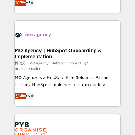
Elite
4.9
to your needs and sales objectives. With 125+
migrate, replatform, and scale smarter. We specialize
certifications, we are part of the most certified
in high-impact CRM and CMS migrations and
Canadian agencies, and we both hold Onboarding
onboarding from platforms like Salesforce, NetSuite,
Accreditations. Based in Canada (coast to coast), our
Zoho, Pardot, Marketo, Microsoft Dynamics, Wix,
services are offered in both English & French.
WordPress and legacy CRMs, turning fragmented
systems into unified, growth-ready HubSpot
architectures that accelerate revenue operations and
MO Agency | HubSpot Onboarding &
Implementation
performance. - Multi-object CRM migration, cleanup,
and implementation. - Pre-built and custom
提供元：MO Agency | HubSpot Onboarding &
Implementation
integrations across your full tech stack. - Custom
MO Agency is a HubSpot Elite Solutions Partner
object setup, CMS builds, and full-funnel automation.
offering HubSpot implementation, marketing
- Dashboards, lifecycle campaigns, and lead
automation, CRM and RevOps consulting, B2B SEO,
nurturing sequences. - Cross-hub setup across
Elite
5.0
paid media, content marketing, AEO and GEO (AI
Marketing, Sales, Operations, and Service Hubs. -
search optimisation), and HubSpot Content Hub and
Ongoing optimization, managed support, and
WordPress development. We work with enterprise
scalable retainers. Let’s make HubSpot your most
and growth-led companies across technology,
powerful growth engine. Built to convert, scale, and
professional services, financial services and
drive results.