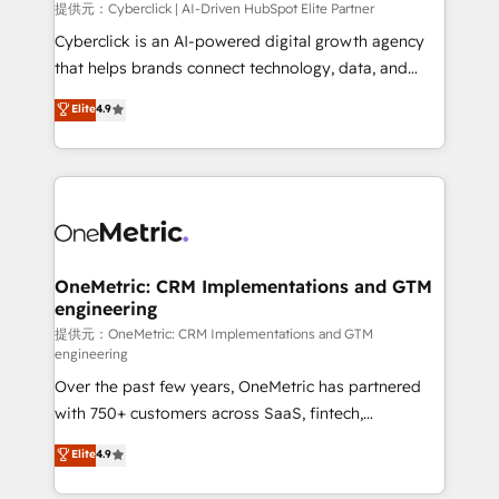
提供元：Cyberclick | AI-Driven HubSpot Elite Partner
Cyberclick is an AI-powered digital growth agency
that helps brands connect technology, data, and
creativity to achieve measurable results. Founded in
Elite
4.9
Barcelona and operating across Spain, LATAM, and
the UK, we support global companies in building
smarter marketing, sales, and customer success
strategies. As the only HubSpot Elite Partner in
Iberia (Spain & Portugal), we combine human insight
with intelligent automation to drive sustainable
growth. Our multidisciplinary team designs solutions
OneMetric: CRM Implementations and GTM
engineering
that simplify complexity, boost performance, and
turn innovation into real impact. 🌍 Highlights •
提供元：OneMetric: CRM Implementations and GTM
engineering
HubSpot Partner since 2012 • 2022 EMEA Impact
Over the past few years, OneMetric has partnered
Award: Best Integration • 150+ successful HubSpot
with 750+ customers across SaaS, fintech,
projects • Clients in 30+ industries • Proprietary
healthcare, real estate, and other industries. With
technology for integrations • Multilingual team:
Elite
4.9
150+ HubSpot-certified experts, we deliver scalable
English, Spanish, Portuguese & Italian 👉 Grow
solutions to complex GTM and RevOps challenges.
smarter with AI and HubSpot.