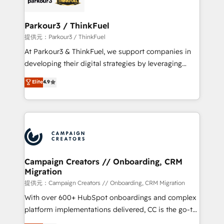
automation, and revenue intelligence to help
companies scale faster and smarter. 🔹 BOOMS:
Parkour3 / ThinkFuel
Demand generation for all your buyers With BOOMS,
提供元：Parkour3 / ThinkFuel
you invest in 100% of your buyers, accelerating your
At Parkour3 & ThinkFuel, we support companies in
growth and positioning yourself as an undisputed
developing their digital strategies by leveraging
leader. 🔹 BOOST: Optimize your digital
technologies and automating their marketing and
Elite
4.9
transformation process A methodology designed to
sales processes to generate growth. Our offer spans
implement HubSpot effectively and optimize your
from Strategy to Operations. We specialize in CRM
digital processes. 🔹 Trusted by Industry Leaders
onboarding and implementation, web design, sales
With an average rating of 4.9/5 and a proven track
& marketing automation, and digital marketing. With
record of business transformation, our growth-first
extensive experience working with tech companies
approach has helped brands dominate their
and manufacturers since 2002, we are committed to
markets.
empowering our clients and developing their
Campaign Creators // Onboarding, CRM
Migration
autonomy. Get to grips with HubSpot through
guided implementation and seamless integration of
提供元：Campaign Creators // Onboarding, CRM Migration
the CRM platform into your digital ecosystem. Would
With over 600+ HubSpot onboardings and complex
you like support in deploying your inbound
platform implementations delivered, CC is the go-to
marketing strategy? We'll provide support tailored
Elite Solutions Partner for businesses ready to