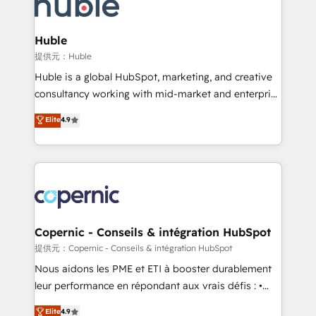
skills, processes, and internal team you need to
CRM Migrations using our in-house "HubScrub" Tool.
attract the right buyers, close deals faster, and grow
without outside dependencies. You’ll learn how to: •
Huble
Set up, audit, and organize your HubSpot portal •
提供元：Huble
Get your sales team fully using HubSpot • Track
Huble is a global HubSpot, marketing, and creative
pipeline and revenue across the entire buyer journey
consultancy working with mid-market and enterprise
• Build an in-house marketing team that drives
businesses. We go beyond implementation, shaping
Elite
4.9
growth • Create content and videos that attract
the strategy, processes, and teams that turn
buyers • Use AI to scale smarter Our coaching-led
HubSpot into a genuine growth engine. Named
approach works best for companies that are done
HubSpot's Global Partner of the Year in 2024,
with outsourcing and ready to build something that
consistently ranked among their top 5 partners
lasts. So if you're ready to become the most trusted
worldwide, and with over 15 years in the ecosystem,
voice in your market, let’s talk.
Huble has built a track record that speaks for itself.
One company, one operating model, delivering
Copernic - Conseils & intégration HubSpot
across offices and consulting teams in the UK, USA,
提供元：Copernic - Conseils & intégration HubSpot
Canada, Germany, France, Belgium, Singapore, and
Nous aidons les PME et ETI à booster durablement
South Africa. Certified compliant with ISO/IEC
leur performance en répondant aux vrais défis : •
27001:2022 and ISO 9001:2015 across all seven
Intégration de HubSpot avec d’autres outils (ERP,
Elite
4.9
international offices and 175+ employees.