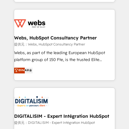
solve all your HubSpot challenges and improve user
sales, and service hubs • Built-in flexibility for
adoption, sales process and marketing results.
startups to global brands
Services 📚 Onboarding your team to HubSpot for
the first time 🔧 Designing and optimising your
HubSpot set-up for better results 🌐 Website design
and build using HubSpot 🔌 Integrating HubSpot
Webs, HubSpot Consultancy Partner
with other systems 🎓 Training your teams to be
提供元：Webs, HubSpot Consultancy Partner
HubSpot pros 📊 Lead generation services using
Webs, as part of the leading European HubSpot
HubSpot Why us? - SIX HubSpot Accreditations -
platform group of 150 Fte, is the trusted Elite
awarded by HubSpot after a rigorous process for
HubSpot CRM Partner offering you a roadmap on
Elite
4.8
CRM, Solutions Architecture, Onboarding , Data
maximizing EBITDA and achieving Commercial
Migration, Custom Integration & Platform
Excellence. With our targeted processes, we
Enablement -Onboarded over 500 businesses to
strengthen your digital transformation and minimize
HubSpot -Top 1% of partners worldwide -In-house
costs. As HubSpot's Advanced Accredited CRM
team of 25+ experts Contact us today to help you
Implementation partner, we provide expertise to
get more from your investment in HubSpot.
drive your business forward. Since 2015 we are fully
www.bbdboom.com
dedicated to HubSpot and with an experienced
DIGITALISIM - Expert Intégration HubSpot
team (50+), we work with reputable companies in
提供元：DIGITALISIM - Expert Intégration HubSpot
B2B sectors such as manufacturing, SaaS and