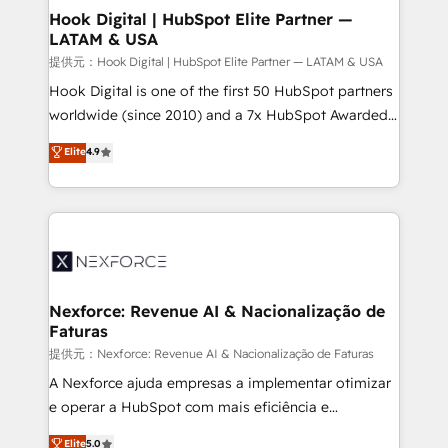
Revenue Operations - Inbound Marketing -
Hook Digital | HubSpot Elite Partner —
LATAM & USA
Outbound Marketing - HubSpot CMS Website
Design & Development We empower our clients to
提供元：Hook Digital | HubSpot Elite Partner — LATAM & USA
reach their full potential by providing transparent,
Hook Digital is one of the first 50 HubSpot partners
relationship-driven support. With over 300 HubSpot
worldwide (since 2010) and a 7x HubSpot Awarded
certifications and accreditations, we deliver both the
Elite Partner. With 500+ projects across the U.S.,
Elite
4.9
technical know-how and strategic guidance you
Brazil, and LATAM, we combine global expertise with
need to succeed.
regional experience. Today, we are Brazil’s largest
HubSpot Elite Partner—trusted by companies across
the Americas to scale smarter. ⚙️ CRM
Implementation & Migration Onboarding across all
Hubs, plus migrations from Salesforce, Pipedrive, RD
Station, Freshdesk, Intercom, and more. Custom
Nexforce: Revenue AI & Nacionalização de
Faturas
objects, automations, and integrations built for
growth. 🚀 AI-Driven GTM Orchestration Unify
提供元：Nexforce: Revenue AI & Nacionalização de Faturas
HubSpot with LinkedIn, WhatsApp, email, paid
A Nexforce ajuda empresas a implementar otimizar
media, and AI voice to drive pipeline. 🤖 AI Custom
e operar a HubSpot com mais eficiência e
Agent Development Deploy AI agents for
previsibilidade de receita. Combinamos Revenue
Elite
5.0