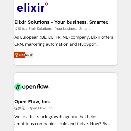
HIPAA-aware; CASL-compliant; GDPR-ready
Design, Migrations + Integrations. Mole Street’s
implementations where required 💡 Why 500+
mission is empowering others to realize their
Clients Choose Us: Elite Partner; technical, fast, and
greatness, which is achieved through creating
Elixir Solutions - Your business. Smarter.
built to scale.
absolute clarity, derived from a well-defined
提供元：Elixir Solutions - Your business. Smarter.
strategy, executed well, and reported on with clear
As European (BE, DE, FR, NL) company, Elixir offers
results. The culture is driven by core values; Joy, Grit,
CRM, marketing automation and HubSpot
Accountability, Curiosity, Authenticity, Growth
integration products and services to mid-market
Elite
5.0
Mindedness, and Clarity. We are driven to win for the
and enterprise customers. We ensure that your sales,
collective good of the company and its clientele, and
service and marketing department operates in the
dedicated to breaking the mold from the agency of
most effective way, while at the same time
the past into the consultancy of the future. Great
leveraging your commercial data for a fully
things are happening.
integrated buyers journey. Elixir is located in
Brussels, Munich "München", Cologne "Köln", Paris
and Amsterdam. Elixir is a first mover and leader
Open Flow, Inc.
when it comes to HubSpot sales and service
提供元：Open Flow, Inc.
implementations, highly renowned for our business
We’re a full-stack growth agency that helps
acumen, process (re-)design experience and a
ambitious companies scale and thrive. How? By
massive amount of success stories in this area. We
upgrading and streamlining every single revenue-