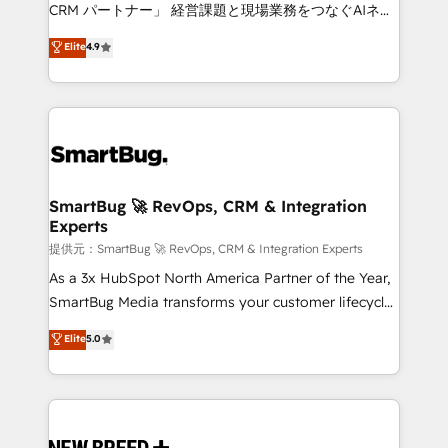
Move from any legacy CRM. Zero downtime, full data
CRM パートナー」 経営課題と現場業務をつなぐAIネイ
integrity. ➤ Implementation: Configure HubSpot to
ティブ・エージェンシーとして、HubSpot Eliteの実装
Elite
4.9
run your revenue process. Sales, marketing, and
力で顧客フロント業務を再設計します。 💡 100inc は何
service wired together. ➤ AI and Integrations: Layer
をする会社か？ HubSpotを共通基盤に、AIエージェン
Breeze AI, custom agents, and APIs to remove
トを組み込んだ顧客フロント業務（マーケティング・営
manual work. ➤ Ongoing Management: Monthly
業・CS）を組織全体で設計・実装する日本のAIネイテ
tune-ups, feature rollouts, adoption coaching. Buying
ィブ・エージェンシーです。事業部・グループ会社・部
HubSpot, switching to it, or reviving a stale portal?
門が分立する組織で、データと業務プロセスのサイロ化
We are built for the work.
を、CRMを軸とした全社共通基盤に再構築します。意
SmartBug 🚀 RevOps, CRM & Integration
Experts
思決定者・PMO・現場担当者に並走します。 1️⃣
HubSpot導入・活用支援 顧客データの一元化から、
提供元：SmartBug 🚀 RevOps, CRM & Integration Experts
GTMの見える化・自動化まで。全Hub統合運用、デー
As a 3x HubSpot North America Partner of the Year,
タ品質設計、グループ横断のCRM統合に対応します。
SmartBug Media transforms your customer lifecycle
2️⃣ AIエージェント組織構築 営業・マーケティング業務
into a revenue engine. Our unified ecosystem
Elite
5.0
の一部をAIが自律実行する組織への移行を設計・実装。
includes specialized divisions Globalia (AI &
Breeze・Claude等をHubSpotと連携させ、役割定義・
Software) and Point Success Media (Paid Media),
運用ルール・成果指標まで含めて設計します。 3️⃣ 全社
making this the official home for all three brands. 🔄
DX × AI推進のPMO伴走支援 複数部門をまたぐDX×AI変
Implementation & Integration - Seamless migrations
革を、構想から実装・定着までPMOとして主導。「設
and system integrations powered by Globalia’s