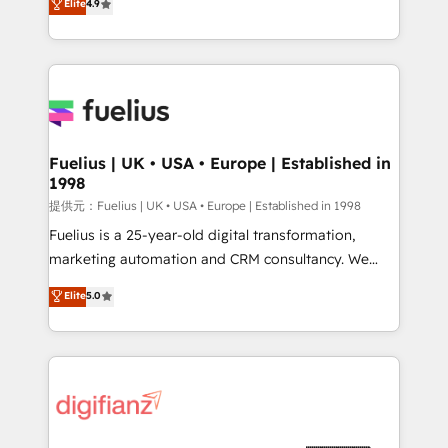
Elite
4.9
implement the platform into complex business
𝗯𝘂𝘀𝗶𝗻𝗲𝘀𝘀' button to get in touch (𝘸𝘦'𝘳𝘦 𝘴𝘶𝘱𝘦𝘳
environments, optimise what you've got and make
𝘳𝘦𝘴𝘱𝘰𝘯𝘴𝘪𝘷𝘦)
sure you can actually use it, build your website in
HubSpot or create an inbound marketing strategy
for you and execute it on HubSpot. We are on the
G-Cloud 14 CCS (Crown Commercial Service)
framework, meaning we've been accredited by
Fuelius | UK • USA • Europe | Established in
1998
HubSpot and vetted by the CCS, which means we
can support public sector companies as well the
提供元：Fuelius | UK • USA • Europe | Established in 1998
other ones listed in our profile. Our services: -
Fuelius is a 25-year-old digital transformation,
HubSpot implementation - HubSpot CMS website
marketing automation and CRM consultancy. We
build We can do lots of things. But everything we do
enable mid-market and enterprise clients to
Elite
5.0
is there for you to: - Grow revenue, and run your
maximise their return from digital and fuel their
business more efficiently - Build stronger
growth. We modernise platforms, streamline
relationships with customers - Make better
operations that are causing inefficiencies, improve
decisions with data - Find a new voice and reach
customer experiences, integrate systems, and
more people - Get the most out of your HubSpot
supercharge revenue operations Key services: • CRM
investment
Implementation • Systems Integration • Digital