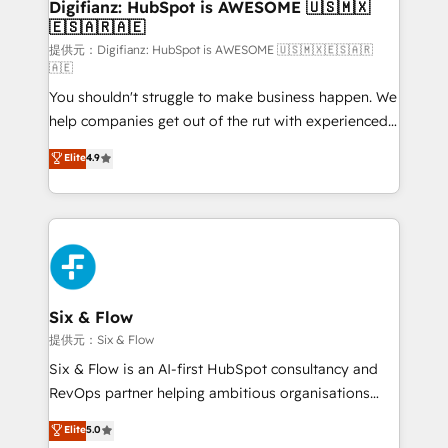
Transformation / Web Development • RevOps &
Digifianz: HubSpot is AWESOME 🇺🇸🇲🇽
🇪🇸🇦🇷🇦🇪
Sales Consulting • Marketing Automation What
makes us different? 🚀 Top 0.5% of global HubSpot
提供元：Digifianz: HubSpot is AWESOME 🇺🇸🇲🇽🇪🇸🇦🇷
🇦🇪
agencies ⚙️ The strongest technical ability and
You shouldn't struggle to make business happen. We
integration capabilities 💼 Consultative, long-term
help companies get out of the rut with experienced,
partners who will embed ourselves into your
process-oriented teams implementing HubSpot
business, processes and systems 🏢 We specialise in
Elite
4.9
Marketing, Sales, Service, CMS and Operations Hub,
working with mid-market and enterprise
so selling and actually engaging with your customers
organisations, global organisations and those with
feels easy and pain-free. We are a top ranked
complex use cases 🏆 CRM Implementation,
HubSpot Elite Partner, winner of Rookie of the Year
Platform Enablement, Custom Integration and
and Customer First Awards, 4.9/5 rating in HubSpot
Onboarding Accredited 🔐 ISO27001 & ISO9001
Reviews and 4.9/5 rating in Clutch Reviews. Digifianz
Certified
helps the following industries: logistics & 3PL, home
Six & Flow
improvement & construction, branding and
提供元：Six & Flow
commercialization, real estate, health, education,
Six & Flow is an AI-first HubSpot consultancy and
SaaS, Software Dev & IT and consulting, make the
RevOps partner helping ambitious organisations
most out of their HubSpot experience operating in
grow with clarity, confidence, and intelligence.
Elite
5.0
the United States, EU, UAE, Mexico and Latin
Operating across the UK, Netherlands, Ireland, and