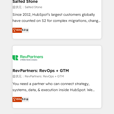
we turn complexity into clarity, human at global
Salted Stone
scale. 🏆 HubSpot’s CEO called us “the partner of the
提供元：Salted Stone
future.” Others agree it is proof of trust built through
Since 2012, HubSpot’s largest customers globally
measurable impact.
have counted on S2 for complex migrations, change
management, systems integration, and creative
Elite
5.0
solutions that deliver measurable impact and
transform brand experiences As one of the few full-
service creative agencies in the HubSpot
ecosystem, we blend strategy, technology, & award-
winning design to build scalable, globally
regionalized HubSpot websites, integrated
marketing campaigns, & RevOps frameworks that
RevPartners: RevOps + GTM
fuel long-term success We connect the entire
提供元：RevPartners: RevOps + GTM
customer lifecycle through seamless integrations,
You need a partner who can connect strategy,
ensure long-term adoption with change-
systems, data, & execution inside HubSpot. We
management programs, and align marketing, sales,
bridge the gap where most agencies fall short by
Elite
5.0
and service to drive sustainable growth With 6 key
combining GTM strategy with technical execution to
HubSpot accreditations and experience across
solve the right problem with the right solution. As the
hundreds of organizations in dozens of industries,