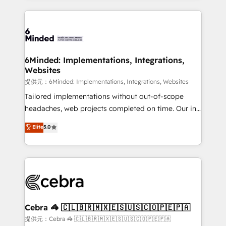
Our Expertise 🔹 Onboarding & Implementation:
Accredited HubSpot Partner, ensuring smooth setup
tailored to your GTM motion. 🔹 Migrations:
Accredited HubSpot Partner, ensuring migration
from other CRMs to HubSpot without data loss or
6Minded: Implementations, Integrations,
Websites
downtime. 🔹 RevOps Strategy: Align teams,
processes, and data to drive revenue efficiency. 🔹
提供元：6Minded: Implementations, Integrations, Websites
Integrations: Connect HubSpot with your tech stack
Tailored implementations without out-of-scope
for better adoption. 🔹 Custom Solutions: Build
headaches, web projects completed on time. Our in-
tailored apps, workflows, and configurations. We are
house team of certified CRM architects, experts,
Elite
5.0
SOC 2 Type II and ISO 27001 certified, reinforcing
developers, designers, and marketers handles all
our commitment to data security and compliance. At
aspects of your HubSpot. ✨ 400+ global clients ✨
OneMetric, we help revenue teams focus on the
100+ seamless migrations from 15+ different CRMs
OneMetric that matters most: revenue.
✨ 100,000+ hours in HubSpot projects, 75+ full Hub
implementations, and 5,000+ pages ✨ CS: Clients
generating 7-digit MRR from inbound campaigns ✨
CS: 245% organic growth & +751% new visitors for a
Cebra 🦓 🇨🇱🇧🇷🇲🇽🇪🇸🇺🇸🇨🇴🇵🇪🇵🇦
full-funnel HubSpot project ✨ CS: 415% conversion
提供元：Cebra 🦓 🇨🇱🇧🇷🇲🇽🇪🇸🇺🇸🇨🇴🇵🇪🇵🇦