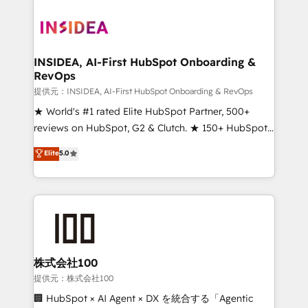
INSIDEA, AI-First HubSpot Onboarding &
RevOps
提供元：INSIDEA, AI-First HubSpot Onboarding & RevOps
★ World's #1 rated Elite HubSpot Partner, 500+
reviews on HubSpot, G2 & Clutch. ★ 150+ HubSpot
Certified Experts & Trainers across the team ★
Elite
5.0
1,500+ implementations across five continents ★ AI-
First, RevOps-led, Onboarding obsessed ★
Company of the Year 2024/25 INSIDEA helps
growing companies turn HubSpot into a revenue
engine. We onboard your team, migrate your data,
and build AI-powered workflows that drive adoption
from week one, in your time zone. What we do ➤
株式会社100
Onboarding: Live in weeks, with workflows built
提供元：株式会社100
around your business, not a template. ➤ Migration:
🏢 HubSpot × AI Agent × DX を統合する「Agentic