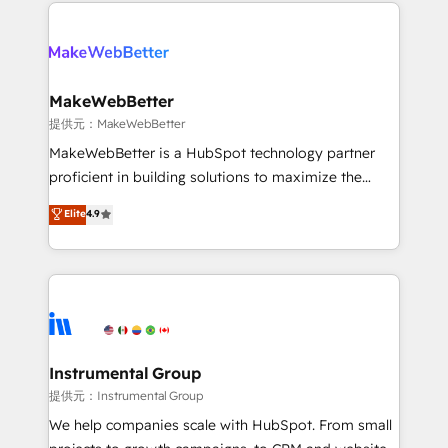
only firm in the world to hold Elite Partner
there’s a good chance one of our globally integrated
Accreditations with both HubSpot and Clay, our
teams has worked with clients just like you Let’s
clients gain a unique advantage in CRM architecture,
explore whether S2 is the partner you’ve been
pipeline generation, data intelligence, and go-to-
looking for...and get your next big initiative moving!
market execution. Why B2B Businesses Choose RP: -
MakeWebBetter
Secure: Soc2 compliant 🛡️ - Pricing: Implementations
提供元：MakeWebBetter
starting at $1,5k 💵 - Speed: Launch in 14 days ⚡ -
MakeWebBetter is a HubSpot technology partner
Global: 75+ RPers across five continents 🌐 - Scale:
proficient in building solutions to maximize the
Largest organically grown & fastest tiering Elite
operational efficiency of HubSpot. The fastest-
Elite
4.9
HubSpot Partner 🪴 - Sales Hub: More
growing tech-enabler & facilitator, MakeWebBetter,
implementations than any other Partner 💻 -
hands you the blend of HubSpot expertise &
Migrations: We convert Salesforce addicts to
eminent solutions & integrations. Trust us to
HubSpot evangelists 🧡 Don't hire a marketing
streamline your HubSpot experience. 🚀HubSpot
agency for an Ops problem. Don't hire a technical
Elite Partners with 10+ years of HubSpot experience
agency for a growth problem. Hire a partner built to
🤝HubSpot Premier Integration partner 🤝Google
solve both.
Premier Partner 2023 🌟5 HubSpot Accreditations 🌟
Instrumental Group
Won HubSpot Theme Challenge 2021 🌟INBOUND’19
提供元：Instrumental Group
HubSpot Rising Star Why us? Harnessing the full
We help companies scale with HubSpot. From small
potential of the powerful HubSpot CRM. ✔️A team of