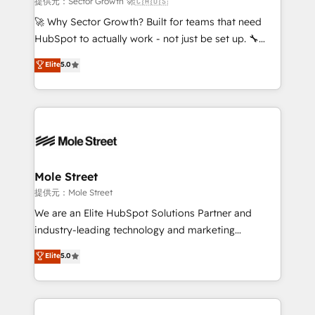
提供元：Sector Growth 🚀🇨🇦🇺🇸
with good people' and have worked with incredible
🚀 Why Sector Growth? Built for teams that need
brands. You can see some of them on our website,
HubSpot to actually work - not just be set up. 🔧
along with plenty of case studies.
HubSpot Experts: Onboarding, migrations,
Elite
5.0
automation, and training built for adoption. ⚡ Highly
Technical Execution: ERP, EMR and Custom
Integrations; complex builds delivered in weeks, not
months. 🤖 AI Consulting & Agents: AI-powered
workflows; automation agents; process optimization
inside HubSpot. 🏆 Industry Experience: 🏥
Healthcare: HIPAA implementations; secure data
Mole Street
workflows 💼 Financial Services: compliant
提供元：Mole Street
workflows; audit-ready reporting ⚖️ Legal: client
We are an Elite HubSpot Solutions Partner and
intake; pipeline and document workflows 🛒 E-
industry-leading technology and marketing
Commerce: Shopify, WooCommerce; lifecycle and
consultancy. Our focus is on enterprise and mid-
Elite
5.0
revenue automation 🏢 Real Estate: deal pipelines;
market B2B companies globally that want a strategic
portfolio and lifecycle management 🏭
approach to execute their goals through creative
Manufacturing: ERP integrations; operational
applications of our solutions; Technical HubSpot
alignment 🛡️ Compliance & Data Considerations:
Consulting, Content Marketing, Growth-Driven