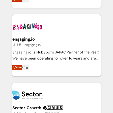
prospecting, follow-ups, service triage, and
Operations (RevOps) e Inteligência Artificial para
knowledge retrieval—built in HubSpot. ⚡ Fast-Track
estruturar processos integrar sistemas organizar
& Growth-Track Services Fast-Track: Rapid HubSpot
dados e automatizar operações. O objetivo é
onboarding in weeks Growth-Track: Unlock
transformar a HubSpot em um verdadeiro sistema
advanced optimization & adoption 📍 São Paulo, BR
operacional de receita conectando equipes
• Des Moines, IA • New York, NY
tecnologia e dados em uma operação integrada.
Também somos distribuidores oficiais da HubSpot
engaging.io
e de mais de 150 softwares globais permitindo
提供元：engaging.io
contratar e pagar a HubSpot em reais com nota
Engaging.io is HubSpot's JAPAC Partner of the Year!
fiscal no Brasil e gerar economia de até 50% na
We have been operating for over 16 years and are
contratação de softwares internacionais.
one of HubSpot's most experienced and technically
Elite
5.0
Oferecemos ainda agentes de IA especializados em
capable Agency Partners globally. We specialise in
HubSpot que automatizam tarefas executam rotinas
complex CRM migrations, implementations,
no CRM e mantêm os dados organizados, como um
integrations, custom CMS portal development,
especialista operando a plataforma 24/7. Hoje 300+
design & UX for mid to large to multi national
empresas em 13 países utilizam a Nexforce. Somos
businesses. Our teams are based in North America
a maior parceira da HubSpot na América Latina e
and APAC. We are HubSpot's top-ranked Advanced
líder no ranking global de sucesso do cliente da
Implementation Certified Partner and we contribute
Sector Growth 🚀🇨🇦🇺🇸
HubSpot.
to their advisory council. We strive to do 'good work