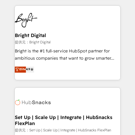
Growth-Driven Design Agency of the Year 🏆2015
automation, integration, and AI innovation to deliver
Became the 5th Agency to reach Diamond 🏆2014
lasting impact. We specialize in: • Turnkey and end-
HubSpot COS Performance Award 🏆2014 HubSpot
to-end HubSpot implementations • Onboarding for
COS Design Award 🏆2013 HubSpot Marketplace
Sales, Service, Marketing & Content Hubs • AI voice
Provider of the Year 🏆2011 Became a HubSpot
and chat agents, predictive automation, and smart
Bright Digital
Partner 📆Founded in 1997
workflows • Salesforce + HubSpot integration •
提供元：Bright Digital
RevOps and AI-driven sales enablement • Website
Bright is the #1 full-service HubSpot partner for
design and CMS development • ERP integration: SAP,
ambitious companies that want to grow smarter.
NetSuite, Microsoft Dynamics, … • Data cleansing
From HubSpot onboarding, to training, from
Elite
4.9
and CRM migration from any platform •
developing a new website to lead generation and
Client/member portals built on HubSpot • Custom
digital marketing; we do it all (and with great
and complex integrations: SAM.gov, GovWin,
results)! In short, our services include: - HubSpot
QuickBooks, PandaDoc, ClickUp, Shopify, Mapsly,
consultancy: onboarding, training, data migration -
WooCommerce, BuilderTrend, and more Experience
HubSpot development: websites, custom modules,
the difference — reach out to see how AI + HubSpot
integrations - Marketing & sales solutions: digital
can transform your business.
marketing, advertising, campaigns, content and
Set Up | Scale Up | Integrate | HubSnacks
FlexPlan
design We connect people, data and technology to
improve customer experiences. With our bright
提供元：Set Up | Scale Up | Integrate | HubSnacks FlexPlan