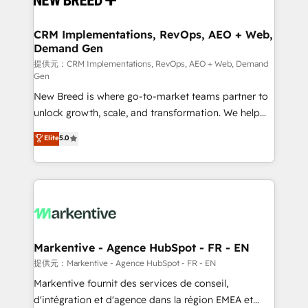
定の代行ではなく、設計の責任」を引き受け、部門横断
technical development team. - 19 HubSpot-certified
の統合・浸透・変革管理を実行します。 ▸ CMS戦略設
trainers to drive platform adoption. 📈 Revenue
CRM Implementations, RevOps, AEO + Web,
計・構築：リード獲得・CVR・SEOを前提にした情報設
Demand Gen
Generation - Full-funnel marketing and high-
計・導線設計・テンプレート設計をContent Hubで一体
performance advertising via Point Success Media. -
提供元：CRM Implementations, RevOps, AEO + Web, Demand
Gen
提供。 ▸ 既存CRM・MAからの移行支援：Salesforce・
Expert deployment of Breeze AI and custom agents
Marketo・Pardot等からの移行、カスタム設計、履歴
New Breed is where go-to-market teams partner to
to automate growth. 🏆 Elite Excellence - 8 platform
データ移行と活用設計まで。 ▸ AEO対応：ChatGPT・
unlock growth, scale, and transformation. We help
accreditations and deep HIPAA-compliance
Perplexity等のAI検索からの流入・引用を前提にコンテ
companies activate HubSpot’s AI-powered
expertise. - A team of 250+ experts dedicated to
Elite
5.0
ンツとサイト構造を最適化。 🏆 なぜ100incを選ぶの
customer platform and operationalize HubSpot’s
your resilient growth.
か？ ✓ HubSpot Eliteパートナー認定 ✓ HubSpotアワ
Loop Marketing framework through expert-led
ード受賞・HUGリーダー ✓ ISO27001:2022 /
services, smart agents, and purpose-built apps,
ISO9001:2015 取得 ✓ 400社以上の導入実績 ✓
tailored to your business. Together, we unlock
HubSpot大百科 出版 CRM・AI活用に関するご相談、現
results, fast. ⚙️CRM & RevOps: Align all Hubs to your
状整理の壁打ちなど、構想段階からお気軽にお問い合わ
buyer journey for clean data, scalability, & reporting.
せください。
🎯Demand Gen & ABM: Drive pipeline with inbound,
Markentive - Agence HubSpot - FR - EN
ABM, AEO, SEO, & paid media. 👩‍💻Web Design:
提供元：Markentive - Agence HubSpot - FR - EN
Build high-performing websites with UX, messaging,
Markentive fournit des services de conseil,
& conversion strategy that drive results. 🤖AI
d'intégration et d'agence dans la région EMEA et