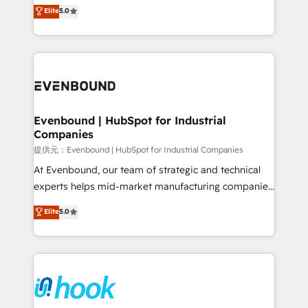
helps mid-market revenue teams transform how
Elite
5.0
The synergies generated by these integrations,
they sell, market, and serve. We don't just build your
together with the combination of talents, skills,
HubSpot—we teach your team to own it, then stay
solutions and services, have allowed the group to
to help you keep winning. What We Do ⚙️ CRM
build an unrivaled offering portfolio on the market
Implementations across Marketing, Sales, Service,
to accompany companies on their digital
Data & Content 📈 Sales & Marketing Alignment +
transformation journey.
Revenue Team Enablement 🤖 Breeze AI & Custom
Agent Creation 🔄 Custom Integrations & Data
Evenbound | HubSpot for Industrial
Companies
Migration Why 1406 We become part of your team.
Your team learns while we build. We fix what others
提供元：Evenbound | HubSpot for Industrial Companies
broke. Built for mid-market reality—practical
At Evenbound, our team of strategic and technical
solutions that work with your actual headcount and
experts helps mid-market manufacturing companies
constraints. By the Numbers 🏆 Top 1% of all
achieve real growth. We specialize in delivering
Elite
5.0
HubSpot partners 🔄 Top 5% globally in client
tailored solutions that drive results by leveraging
retention 📅 8+ years of consistent results since 2017
HubSpot’s platform and data to fuel success.
Who We Serve Revenue teams, marketing leaders,
Technical Solutions: - HubSpot Technical Consulting -
and sales ops at mid-market companies ready to
HubSpot CRM Implementation - HubSpot
move beyond spreadsheets into unified systems
Onboarding - Data Migration & Integrations -
that drive real business results.
Technical Audit & Optimization Strategic Solutions: -