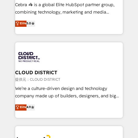
boost with a new HubSpot site Recognized leaders:
Cebra 🦓 is a global Elite HubSpot partner group,
🏆 HubSpot Platform Migration Impact Award 🏆
combining technology, marketing and media
Clutch HubSpot Global Leader 🏆 Finalist: HubSpot
expertise across Latin America and Southern
Elite
5.0
Inbound Campaign of the Year 🏆 Gold AVA Digital
Europe, with teams across 7 countries. Born in Chile,
Award for Best Website 🌟 Accreditations: CRM
we combine local insight with international reach to
Implementation, HubSpot Content Experience, CRM
help businesses grow through technology, creativity,
Data Migration & Custom Integration
AI and strategy. For over 12 years, we’ve delivered
500+ HubSpot implementations, building end-to-
end solutions that integrate CRM, AI automation,
inbound and loop marketing, content, and digital
CLOUD DISTRICT
creativity. Our multicultural team works in Spanish,
提供元：CLOUD DISTRICT
Portuguese, and English to design scalable strategies
We’re a culture-driven design and technology
that drive measurable growth. 🌎 Highlights: • 10+
company made up of builders, designers, and big
years as a HubSpot partner. • 2023 Impact Awards:
thinkers. We blend strategy, design, and
Elite
4.9
Platform Migration Excellence. • Top 3 Partner of the
development—always fueled by curiosity—to turn
Year LATAM 2022, 2023, 2024, 2025. • Partner of the
ideas, opportunities, and challenges into meaningful
Year 2024. • Organizer of Aliados.ai (AI, marketing &
experiences. To us, technology is more than just
tech global congress). 👉 Ready to scale your
code; it’s about creating things that are useful, cool,
business with HubSpot? Let Cebra’s experts help