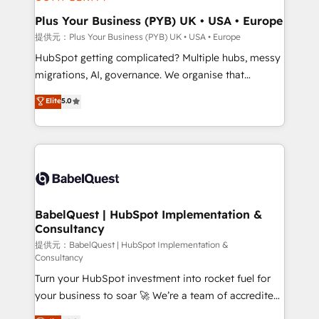
industrial sectors. Offices in Johannesburg, Cape
Town, Dubai & London. 500+ HubSpot CRM
Plus Your Business (PYB) UK • USA • Europe
implementations delivered. AI visibility coverage
提供元：Plus Your Business (PYB) UK • USA • Europe
across ChatGPT, Claude, Perplexity, Gemini and
HubSpot getting complicated? Multiple hubs, messy
Google AI Overviews. HubSpot Impact Award -
migrations, AI, governance. We organise that
Customer First HubSpot Impact Award - Integrations
complexity, so your team can put HubSpot to work...
Elite
5.0
Innovation HubSpot Impact Award - Platform
Welcome to our Profile! We help with: • CRM
Migration Excellence HubSpot Impact Award -
implementation, reports, workflows, and team
Platform Excellence 40+ full-time HubSpot
training • CRM migration from Salesforce, Pipedrive,
professionals. 100s of certifications and
Dynamics and others • Technical projects including
accreditations with HubSpot.
custom API integrations with ERP (and other
systems) • AI governance for HubSpot-centred
operations A little about us: • Boutique 'Elite' team of
BabelQuest | HubSpot Implementation &
Consultancy
12 • 150+ clients across Sales Hub, Marketing Hub,
Service Hub, Data Hub and CMS • ISO/IEC
提供元：BabelQuest | HubSpot Implementation &
Consultancy
27001:2022, ISO 9001:2015, and ISO 42001:2023
Turn your HubSpot investment into rocket fuel for
certified - the AI management standard • GuardHub:
your business to soar 🚀 We’re a team of accredited
our AI governance framework, built on ISO 42001
HubSpot experts ready to help you. We can
Ready for the next step? Click the 👈 '𝗖𝗼𝗻𝘁𝗮𝗰𝘁