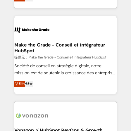
téléphonie, etc.) • Alignement des équipes grâce à un
outil et des données partagées • Amélioration de la
collecte et de l’analyse des données pour des
décisions éclairées • Optimisation de l’efficacité et
de la productivité des équipes Notre équipe de 30
consultants certifiés HubSpot aborde chaque projet
avec un engagement total, alignant processus
Make the Grade - Conseil et intégrateur
HubSpot
métiers et technologie, et guidant vos équipes à
travers le changement, tout en centrant vos objectifs
提供元：Make the Grade - Conseil et intégrateur HubSpot
d’entreprise. Grâce à une méthodologie éprouvée
Société de conseil en stratégie digitale, notre
auprès de plus de 400 clients, nous comprenons
mission est de soutenir la croissance des entreprises
rapidement vos enjeux et intégrons parfaitement
B2B à travers l’acquisition de nouveaux clients,
Elite
4.9
HubSpot dans votre organisation. Pour toute
l'intégration CRM et le développement des revenus
question technique ou besoin de structuration de
auprès de vos comptes existants. En France et à
votre projet HubSpot, contactez notre équipe pour
l'international, nous travaillons avec des ETI
un échange dédié.
ambitieuses, des grands groupes voulant aller au-
delà d’une simple transformation digitale et des
startups florissantes. Nos 3 grandes expertises sont :
➤ L’intégration de CRM et de méthodologie RevOps
Vonazon ⚡ HubSpot RevOps & Growth