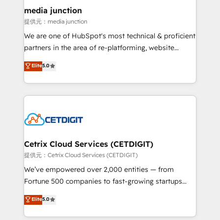
Mexico, USA, and Portugal—we've executed over a
media junction
hundred successful operations. Our approach,
提供元：media junction
rooted in RevOps principles, integrates analysis,
We are one of HubSpot's most technical & proficient
training, planning, and qualification. Leveraging
partners in the area of re-platforming, website
technology, data analytics, CRM optimization, and
design & development. We specialize in multi-hub
Elite
5.0
inbound marketing tactics, we focus on
implementations for mid-market & enterprise
understanding, nurturing, and converting leads.
companies. We are woman-owned, powered by
Partner with us to unlock your business's full
coffee, and we ❤️ dogs. We produce award-winning
potential and achieve sustained growth in today's
work for our clients. 🏆2023 Technical Expertise
competitive market.
Impact Award 🏆2022 Technical Expertise Impact
Award 🏆2022 Platform Migration Excellence Impact
Award 🏆2020 Elite Solutions Partner 🏆2019
Cetrix Cloud Services (CETDIGIT)
Integrations HubSpot Impact Award 🏆2019
提供元：Cetrix Cloud Services (CETDIGIT)
Marketing Enablement HubSpot Impact Award 🏆
We’ve empowered over 2,000 entities — from
2018 Website Design HubSpot Impact Award 🏆2017
Fortune 500 companies to fast-growing startups
Website Design HubSpot Impact Award 🏆2016
and nonprofits — to streamline operations, scale
Elite
5.0
Growth-Driven Design Agency of the Year 🏆2016
revenue, and unlock the full potential of HubSpot.
Sales Enablement HubSpot Impact Award 🏆2015
With deep technical and industry expertise, we fuse