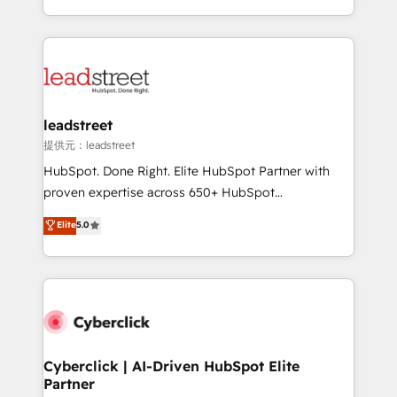
America. From casual user to super fan: make
Canada, we’ve delivered thousands of successful
HubSpot an experience you LOVE!
HubSpot projects for mid-market and enterprise
clients worldwide, with over 10 years experience. We
combine HubSpot, data, and AI to design connected
go-to-market systems that align people, process,
and technology for predictable, scalable revenue
leadstreet
growth. Our expertise spans RevOps, CRM and data
提供元：leadstreet
architecture, AI enablement, and strategic marketing,
HubSpot. Done Right. Elite HubSpot Partner with
delivered through our proprietary FLAIR framework
proven expertise across 650+ HubSpot
for responsible AI adoption. As a HubSpot Elite
implementations. With 12+ years of HubSpot
Elite
5.0
Partner and ISO 27001:2022 certified consultancy,
experience, we help you use the HubSpot platform
we blend strategy, creativity, and technology to help
to its fullest capacity, improve your current HubSpot
organisations scale smarter and grow stronger.
website, or build your new one.
Cyberclick | AI-Driven HubSpot Elite
Partner