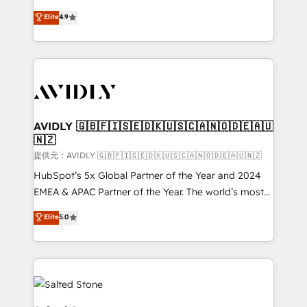
Strategy: Activate Breeze Agents, configure HubSpot
North America. Avec plus de 115 experts en
Elite
4.9
AI, & maximize AEO with tailored AI services. 🧩
marketing automation, Growth, Revops, CRM et
Integrations: Extend HubSpot with custom
webdesign. Markentive is both a consulting firm, a
integrations, hosting, & maintenance.
digital agency and an integrator. With over 115
experts in marketing automation, growth, revops,
CRM and webdesign (We focus on EMEA - USA
customers).
AVIDLY 🇬🇧🇫🇮🇸🇪🇩🇰🇺🇸🇨🇦🇳🇴🇩🇪🇦🇺
🇳🇿
提供元：AVIDLY 🇬🇧🇫🇮🇸🇪🇩🇰🇺🇸🇨🇦🇳🇴🇩🇪🇦🇺🇳🇿
HubSpot’s 5x Global Partner of the Year and 2024
EMEA & APAC Partner of the Year. The world’s most
experienced and fully accredited HubSpot Solutions
Elite
5.0
Partner. 🚀 With 2,750+ HubSpot projects delivered
and 370+ specialists across EMEA, APAC and NAM,
we de-risk complex CRM programmes and
accelerate ROI across every HubSpot Hub. 🧭 From
multi-region migrations to AI-powered automation,