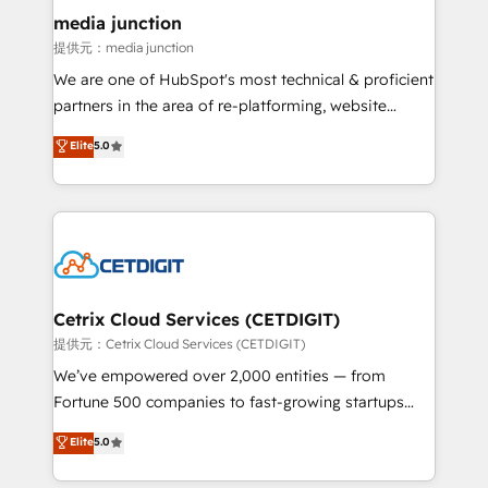
Mexico, USA, and Portugal—we've executed over a
media junction
hundred successful operations. Our approach,
提供元：media junction
rooted in RevOps principles, integrates analysis,
We are one of HubSpot's most technical & proficient
training, planning, and qualification. Leveraging
partners in the area of re-platforming, website
technology, data analytics, CRM optimization, and
design & development. We specialize in multi-hub
Elite
5.0
inbound marketing tactics, we focus on
implementations for mid-market & enterprise
understanding, nurturing, and converting leads.
companies. We are woman-owned, powered by
Partner with us to unlock your business's full
coffee, and we ❤️ dogs. We produce award-winning
potential and achieve sustained growth in today's
work for our clients. 🏆2023 Technical Expertise
competitive market.
Impact Award 🏆2022 Technical Expertise Impact
Award 🏆2022 Platform Migration Excellence Impact
Award 🏆2020 Elite Solutions Partner 🏆2019
Cetrix Cloud Services (CETDIGIT)
Integrations HubSpot Impact Award 🏆2019
提供元：Cetrix Cloud Services (CETDIGIT)
Marketing Enablement HubSpot Impact Award 🏆
We’ve empowered over 2,000 entities — from
2018 Website Design HubSpot Impact Award 🏆2017
Fortune 500 companies to fast-growing startups
Website Design HubSpot Impact Award 🏆2016
and nonprofits — to streamline operations, scale
Elite
5.0
Growth-Driven Design Agency of the Year 🏆2016
revenue, and unlock the full potential of HubSpot.
Sales Enablement HubSpot Impact Award 🏆2015
With deep technical and industry expertise, we fuse