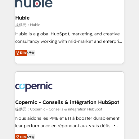
skills, processes, and internal team you need to
CRM Migrations using our in-house "HubScrub" Tool.
attract the right buyers, close deals faster, and grow
without outside dependencies. You’ll learn how to: •
Huble
Set up, audit, and organize your HubSpot portal •
提供元：Huble
Get your sales team fully using HubSpot • Track
Huble is a global HubSpot, marketing, and creative
pipeline and revenue across the entire buyer journey
consultancy working with mid-market and enterprise
• Build an in-house marketing team that drives
businesses. We go beyond implementation, shaping
Elite
4.9
growth • Create content and videos that attract
the strategy, processes, and teams that turn
buyers • Use AI to scale smarter Our coaching-led
HubSpot into a genuine growth engine. Named
approach works best for companies that are done
HubSpot's Global Partner of the Year in 2024,
with outsourcing and ready to build something that
consistently ranked among their top 5 partners
lasts. So if you're ready to become the most trusted
worldwide, and with over 15 years in the ecosystem,
voice in your market, let’s talk.
Huble has built a track record that speaks for itself.
One company, one operating model, delivering
Copernic - Conseils & intégration HubSpot
across offices and consulting teams in the UK, USA,
提供元：Copernic - Conseils & intégration HubSpot
Canada, Germany, France, Belgium, Singapore, and
Nous aidons les PME et ETI à booster durablement
South Africa. Certified compliant with ISO/IEC
leur performance en répondant aux vrais défis : •
27001:2022 and ISO 9001:2015 across all seven
Intégration de HubSpot avec d’autres outils (ERP,
Elite
4.9
international offices and 175+ employees.