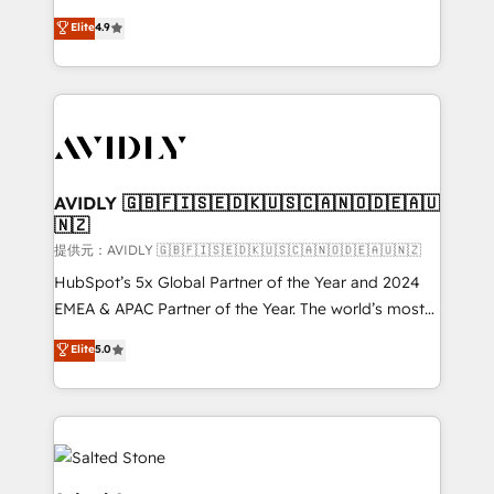
Strategy: Activate Breeze Agents, configure HubSpot
North America. Avec plus de 115 experts en
Elite
4.9
AI, & maximize AEO with tailored AI services. 🧩
marketing automation, Growth, Revops, CRM et
Integrations: Extend HubSpot with custom
webdesign. Markentive is both a consulting firm, a
integrations, hosting, & maintenance.
digital agency and an integrator. With over 115
experts in marketing automation, growth, revops,
CRM and webdesign (We focus on EMEA - USA
customers).
AVIDLY 🇬🇧🇫🇮🇸🇪🇩🇰🇺🇸🇨🇦🇳🇴🇩🇪🇦🇺
🇳🇿
提供元：AVIDLY 🇬🇧🇫🇮🇸🇪🇩🇰🇺🇸🇨🇦🇳🇴🇩🇪🇦🇺🇳🇿
HubSpot’s 5x Global Partner of the Year and 2024
EMEA & APAC Partner of the Year. The world’s most
experienced and fully accredited HubSpot Solutions
Elite
5.0
Partner. 🚀 With 2,750+ HubSpot projects delivered
and 370+ specialists across EMEA, APAC and NAM,
we de-risk complex CRM programmes and
accelerate ROI across every HubSpot Hub. 🧭 From
multi-region migrations to AI-powered automation,