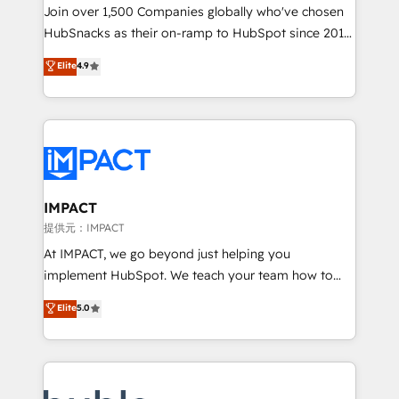
people, exciting ideas and can-do mentality, we
Join over 1,500 Companies globally who've chosen
ensure revenue growth on a daily basis. So tell us
HubSnacks as their on-ramp to HubSpot since 2014
your challenge; our passionate and growth driven
Simple pay-as-you-go plans that accelerate value...
Elite
4.9
team of 100+ experts is ready for you! Driving digital
1️⃣ Set Up | Onboarding New or Check-fixing existing
growth | www.brightdigital.com
HubSpot portals 2️⃣ Scale Up | 100% HubSpot Task
Execution... Global 24/7 ... All Experts 3️⃣ Integrate |
your entire Tech Stack with Custom Integrations
Slash months from your API Integration project... ⬅️
Click "Contact Business" ⬅️ to access 150+ Kickstart
Integration templates that put HubSpot in the center
IMPACT
of your tech stack, syncing... 🛍️ Shopify or
提供元：IMPACT
WooCommerce 💲 Stripe or Paypal 💰 Sage or
At IMPACT, we go beyond just helping you
Netsuite 🤖 Google or Microsoft ✍️ DocuSign or
implement HubSpot. We teach your team how to
PandaDoc 🌐 Avalara or Quaderno HubSnacks holds
master it. As the creators of the Endless Customers
Elite
5.0
the rare Advanced "Custom Integrations"
System™ (the next evolution of They Ask, You
Accreditation, securely sync data across... 🔄 any
Answer), we’re the only HubSpot partner built
apps, in any direction. Stuck on your old CRM..?
entirely around coaching and training. That means
Migrate | seamlessly off your old CRM onto a clean
we don’t do the work for you; we help you build the
new HubSpot portal with Advanced Website and