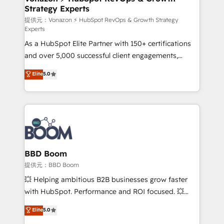
Strategy Experts
pour aligner les équipes marketing, commerciales et
support client (data migration, synchronisation API,
提供元：Vonazon ⚡ HubSpot RevOps & Growth Strategy
Experts
audit et maintenance) ➤ La création de sites internet
As a HubSpot Elite Partner with 150+ certifications
de conversion qui transforment les visiteurs en
and over 5,000 successful client engagements,
opportunités d'affaires ➤ La mise en place de
Vonazon turns marketing complexity into
stratégies d'acquisition marketing (SEO, SEA,
Elite
5.0
measurable, scalable growth. From onboarding to
inbound, automatisation marketing, ABM, IA,
enterprise-grade campaigns, our in-house team
emailing) Informations clés : - 10 ans d'expérience -
builds scalable strategies that drive long-term
100+ intégrations CRM HubSpot réussies - 40
revenue. ⚙️ HubSpot Integration & Optimization •
experts conseil - 150 certifications HubSpot
Seamless CRM, CMS, and automation setup •
cumulées
Complex platform migrations and data cleanups •
Custom APIs and third-party integrations 📈 End-to-
BBD Boom
End Revenue Acceleration • Lifecycle marketing and
提供元：BBD Boom
pipeline growth programs • Sales enablement tools
💥 Helping ambitious B2B businesses grow faster
and CRM optimization • Retention strategies with
with HubSpot. Performance and ROI focused. 💥
customer journey mapping 🏅 Elite-Level HubSpot
BBD Boom is the HubSpot partner that can help you
Elite
5.0
Execution • 750+ onboardings and 2,000+
to HubSpot Better. We work with your teams to
implementations • Deep expertise across marketing,