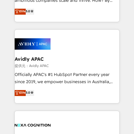
ambitious companies scale and thrive. How? By
massive amount of success stories in this area. We
upgrading and streamlining every single revenue-
Elite
5.0
integrate HubSpot with complex solutions like SAP,
generating aspect of your business. We’re proud
MicroSoft, custom solutions,... Our company also has
HubSpot Elite Solutions Partners and devout CRM
strong experience with HubSpot CRM extension,
nerds who can harness HubSpot’s custom digital
mobile apps for Field Service Management and
tools to improve each touchpoint of your customer
Retail execution, CPQ, customer portals and
experience. Working hand-in-hand with your team,
HubSpot CMS developments. And we're champions
we’ll assemble a RevOps machine that drives more
when it comes to complex data migrations.
traffic, generates better leads and crushes your
Avidly APAC
revenue goals. We've worked with thousands of
提供元：Avidly APAC
HubSpot customers and we'd love to work with you
Officially APAC's #1 HubSpot Partner every year
too! Clients come to us for: Advanced CRM solutions
since 2019, we empower businesses in Australia,
System Integrations both Custom and Native to
New Zealand, and globally to realise their full
Elite
5.0
HubSpot Data System Migrations between systems
potential through enterprise HubSpot CRM
to HubSpot New lead generation strategies Time-
implementation. And we deliver best practice across
saving automations Fresh growth campaigns Robust
the whole HubSpot platform, covering marketing,
help desk Unified revenue operations Dynamic
sales, service, CMS and integrations. We work with
website development Award-winning creative
all businesses, from start-up to Enterprise, and have
design We live and breathe HubSpot and are ready
delivered the largest HubSpot implementations in