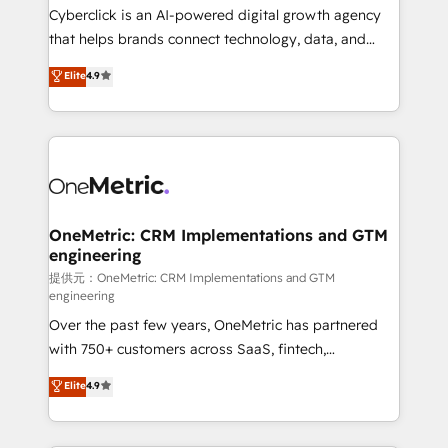
Cyberclick is an AI-powered digital growth agency
that helps brands connect technology, data, and
creativity to achieve measurable results. Founded in
Elite
4.9
Barcelona and operating across Spain, LATAM, and
the UK, we support global companies in building
smarter marketing, sales, and customer success
strategies. As the only HubSpot Elite Partner in
Iberia (Spain & Portugal), we combine human insight
with intelligent automation to drive sustainable
growth. Our multidisciplinary team designs solutions
OneMetric: CRM Implementations and GTM
engineering
that simplify complexity, boost performance, and
turn innovation into real impact. 🌍 Highlights •
提供元：OneMetric: CRM Implementations and GTM
engineering
HubSpot Partner since 2012 • 2022 EMEA Impact
Over the past few years, OneMetric has partnered
Award: Best Integration • 150+ successful HubSpot
with 750+ customers across SaaS, fintech,
projects • Clients in 30+ industries • Proprietary
healthcare, real estate, and other industries. With
technology for integrations • Multilingual team:
Elite
4.9
150+ HubSpot-certified experts, we deliver scalable
English, Spanish, Portuguese & Italian 👉 Grow
solutions to complex GTM and RevOps challenges.
smarter with AI and HubSpot.
Our Expertise 🔹 Onboarding & Implementation: