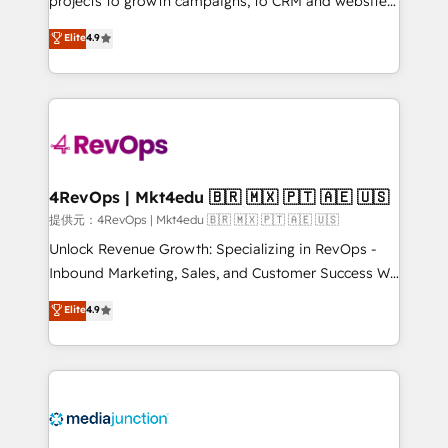
projects to growth campaigns, to CRM and websites.
HubSpot experts backed by over 10+ years of
Hire an agency that's experienced in every inch of
Elite
4.9
HubSpot experience ✔️Flexible pricing models —
HubSpot and willing to work hand-in-hand with your
Hourly-fee (assigned one Dedicated HubSpot
team to simplify the complex and build a better
Admin); Monthly-fee (HubSpot Admin + Project
experience for your team and customers.
Manager); and Fixed Project Cost (as per
requirement). ✔️Helped over 25,000+ customers so
far with our HubSpot solutions. ✔️Bespoke apps &
on-demand bundle services. Connect with us today!
4RevOps | Mkt4edu 🇧🇷 🇲🇽 🇵🇹 🇦🇪 🇺🇸
提供元：4RevOps | Mkt4edu 🇧🇷 🇲🇽 🇵🇹 🇦🇪 🇺🇸
Unlock Revenue Growth: Specializing in RevOps -
Inbound Marketing, Sales, and Customer Success We
specialize in driving revenue growth for companies
Elite
4.9
across industries through tailored marketing, sales,
and customer success strategies, utilizing RevOps
methodologies. As Latin America's largest HubSpot
partner and a global leader in education market, we
offer unparalleled insights. Operating in five
countries—Brazil, UAE (Abu Dhabi/Dubai/Sharjah),