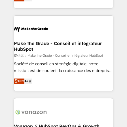
téléphonie, etc.) • Alignement des équipes grâce à un
outil et des données partagées • Amélioration de la
collecte et de l’analyse des données pour des
décisions éclairées • Optimisation de l’efficacité et
de la productivité des équipes Notre équipe de 30
consultants certifiés HubSpot aborde chaque projet
avec un engagement total, alignant processus
Make the Grade - Conseil et intégrateur
HubSpot
métiers et technologie, et guidant vos équipes à
travers le changement, tout en centrant vos objectifs
提供元：Make the Grade - Conseil et intégrateur HubSpot
d’entreprise. Grâce à une méthodologie éprouvée
Société de conseil en stratégie digitale, notre
auprès de plus de 400 clients, nous comprenons
mission est de soutenir la croissance des entreprises
rapidement vos enjeux et intégrons parfaitement
B2B à travers l’acquisition de nouveaux clients,
Elite
4.9
HubSpot dans votre organisation. Pour toute
l'intégration CRM et le développement des revenus
question technique ou besoin de structuration de
auprès de vos comptes existants. En France et à
votre projet HubSpot, contactez notre équipe pour
l'international, nous travaillons avec des ETI
un échange dédié.
ambitieuses, des grands groupes voulant aller au-
delà d’une simple transformation digitale et des
startups florissantes. Nos 3 grandes expertises sont :
➤ L’intégration de CRM et de méthodologie RevOps
Vonazon ⚡ HubSpot RevOps & Growth