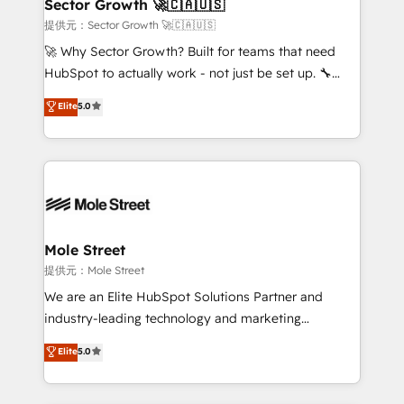
Implementation Certified Partner and we contribute
Sector Growth 🚀🇨🇦🇺🇸
HubSpot.
to their advisory council. We strive to do 'good work
提供元：Sector Growth 🚀🇨🇦🇺🇸
with good people' and have worked with incredible
🚀 Why Sector Growth? Built for teams that need
brands. You can see some of them on our website,
HubSpot to actually work - not just be set up. 🔧
along with plenty of case studies.
HubSpot Experts: Onboarding, migrations,
Elite
5.0
automation, and training built for adoption. ⚡ Highly
Technical Execution: ERP, EMR and Custom
Integrations; complex builds delivered in weeks, not
months. 🤖 AI Consulting & Agents: AI-powered
workflows; automation agents; process optimization
inside HubSpot. 🏆 Industry Experience: 🏥
Healthcare: HIPAA implementations; secure data
Mole Street
workflows 💼 Financial Services: compliant
提供元：Mole Street
workflows; audit-ready reporting ⚖️ Legal: client
We are an Elite HubSpot Solutions Partner and
intake; pipeline and document workflows 🛒 E-
industry-leading technology and marketing
Commerce: Shopify, WooCommerce; lifecycle and
consultancy. Our focus is on enterprise and mid-
Elite
5.0
revenue automation 🏢 Real Estate: deal pipelines;
market B2B companies globally that want a strategic
portfolio and lifecycle management 🏭
approach to execute their goals through creative
Manufacturing: ERP integrations; operational