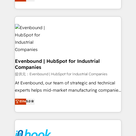
The synergies generated by these integrations,
they sell, market, and serve. We don't just build your
together with the combination of talents, skills,
HubSpot—we teach your team to own it, then stay
solutions and services, have allowed the group to
to help you keep winning. What We Do ⚙️ CRM
build an unrivaled offering portfolio on the market
Implementations across Marketing, Sales, Service,
to accompany companies on their digital
Data & Content 📈 Sales & Marketing Alignment +
transformation journey.
Revenue Team Enablement 🤖 Breeze AI & Custom
Agent Creation 🔄 Custom Integrations & Data
Migration Why 1406 We become part of your team.
Your team learns while we build. We fix what others
Evenbound | HubSpot for Industrial
Companies
broke. Built for mid-market reality—practical
solutions that work with your actual headcount and
提供元：Evenbound | HubSpot for Industrial Companies
constraints. By the Numbers 🏆 Top 1% of all
At Evenbound, our team of strategic and technical
HubSpot partners 🔄 Top 5% globally in client
experts helps mid-market manufacturing companies
retention 📅 8+ years of consistent results since 2017
achieve real growth. We specialize in delivering
Elite
5.0
Who We Serve Revenue teams, marketing leaders,
tailored solutions that drive results by leveraging
and sales ops at mid-market companies ready to
HubSpot’s platform and data to fuel success.
move beyond spreadsheets into unified systems
Technical Solutions: - HubSpot Technical Consulting -
that drive real business results.
HubSpot CRM Implementation - HubSpot
Onboarding - Data Migration & Integrations -