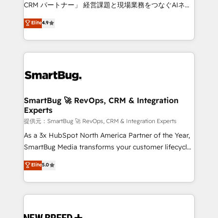
Move from any legacy CRM. Zero downtime, full data
CRM パートナー」 経営課題と現場業務をつなぐAIネイ
integrity. ➤ Implementation: Configure HubSpot to
ティブ・エージェンシーとして、HubSpot Eliteの実装
Elite
4.9
run your revenue process. Sales, marketing, and
力で顧客フロント業務を再設計します。 💡 100inc は何
service wired together. ➤ AI and Integrations: Layer
をする会社か？ HubSpotを共通基盤に、AIエージェン
Breeze AI, custom agents, and APIs to remove
トを組み込んだ顧客フロント業務（マーケティング・営
manual work. ➤ Ongoing Management: Monthly
業・CS）を組織全体で設計・実装する日本のAIネイテ
tune-ups, feature rollouts, adoption coaching. Buying
ィブ・エージェンシーです。事業部・グループ会社・部
HubSpot, switching to it, or reviving a stale portal?
門が分立する組織で、データと業務プロセスのサイロ化
We are built for the work.
を、CRMを軸とした全社共通基盤に再構築します。意
SmartBug 🚀 RevOps, CRM & Integration
Experts
思決定者・PMO・現場担当者に並走します。 1️⃣
HubSpot導入・活用支援 顧客データの一元化から、
提供元：SmartBug 🚀 RevOps, CRM & Integration Experts
GTMの見える化・自動化まで。全Hub統合運用、デー
As a 3x HubSpot North America Partner of the Year,
タ品質設計、グループ横断のCRM統合に対応します。
SmartBug Media transforms your customer lifecycle
2️⃣ AIエージェント組織構築 営業・マーケティング業務
into a revenue engine. Our unified ecosystem
Elite
5.0
の一部をAIが自律実行する組織への移行を設計・実装。
includes specialized divisions Globalia (AI &
Breeze・Claude等をHubSpotと連携させ、役割定義・
Software) and Point Success Media (Paid Media),
運用ルール・成果指標まで含めて設計します。 3️⃣ 全社
making this the official home for all three brands. 🔄
DX × AI推進のPMO伴走支援 複数部門をまたぐDX×AI変
Implementation & Integration - Seamless migrations
革を、構想から実装・定着までPMOとして主導。「設
and system integrations powered by Globalia’s