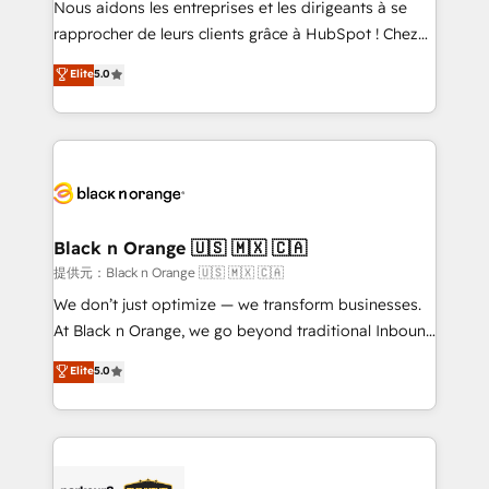
Nous aidons les entreprises et les dirigeants à se
business services. We prepare a customized
rapprocher de leurs clients grâce à HubSpot ! Chez
business case that demonstrates the value and
DIGITALISIM, nous avons l'intime conviction que la
Elite
5.0
impact of your digital transformation, including a
réussite des entreprises passe par l’innovation web,
detailed financial rationale with a focus on ROI and
le marketing digital, et la relation client ! C'est
TCO. As a trusted extension of your team, we
pourquoi, nos experts sont à la fois capables de
believe in the power of partnership. Together, we
gérer votre projet de création de site internet, votre
embark on a transformational journey that sets your
référencement, votre stratégie digitale et le pilotage
business up for long-term success. Unlock your
et l'intégration d'HubSpot ! Les grandes phases d'un
business. If not now, when?
projet HubSpot avec DIGITALISIM : 🧽 Nettoyage,
Black n Orange 🇺🇸 🇲🇽 🇨🇦
migration et intégration des bases de données. 🚀
提供元：Black n Orange 🇺🇸 🇲🇽 🇨🇦
Développement des interfaces avec vos logiciels
We don’t just optimize — we transform businesses.
métiers ⚙️ Configuration de la plateforme HubSpot
At Black n Orange, we go beyond traditional Inbound
📈 Configuration de rapports et tableaux de bord 🤝
Marketing with our exclusive methodologies:
Elite
5.0
Book Process & Guidelines utilisateurs 🎓
BOOMS and BOOST. Together, they form a powerful
Formations des utilisateurs
combination that has driven success for over 800
businesses worldwide. As Elite HubSpot Partners, we
specialize in crafting high-performance growth
strategies that integrate data-driven marketing,