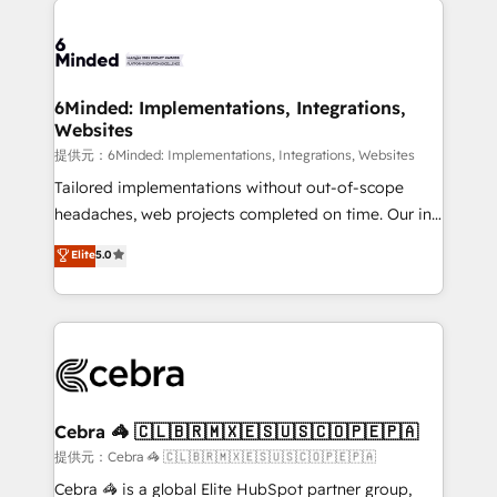
Accredited HubSpot Partner, ensuring smooth setup
tailored to your GTM motion. 🔹 Migrations:
Accredited HubSpot Partner, ensuring migration
from other CRMs to HubSpot without data loss or
6Minded: Implementations, Integrations,
Websites
downtime. 🔹 RevOps Strategy: Align teams,
processes, and data to drive revenue efficiency. 🔹
提供元：6Minded: Implementations, Integrations, Websites
Integrations: Connect HubSpot with your tech stack
Tailored implementations without out-of-scope
for better adoption. 🔹 Custom Solutions: Build
headaches, web projects completed on time. Our in-
tailored apps, workflows, and configurations. We are
house team of certified CRM architects, experts,
Elite
5.0
SOC 2 Type II and ISO 27001 certified, reinforcing
developers, designers, and marketers handles all
our commitment to data security and compliance. At
aspects of your HubSpot. ✨ 400+ global clients ✨
OneMetric, we help revenue teams focus on the
100+ seamless migrations from 15+ different CRMs
OneMetric that matters most: revenue.
✨ 100,000+ hours in HubSpot projects, 75+ full Hub
implementations, and 5,000+ pages ✨ CS: Clients
generating 7-digit MRR from inbound campaigns ✨
CS: 245% organic growth & +751% new visitors for a
Cebra 🦓 🇨🇱🇧🇷🇲🇽🇪🇸🇺🇸🇨🇴🇵🇪🇵🇦
full-funnel HubSpot project ✨ CS: 415% conversion
提供元：Cebra 🦓 🇨🇱🇧🇷🇲🇽🇪🇸🇺🇸🇨🇴🇵🇪🇵🇦
boost with a new HubSpot site Recognized leaders:
Cebra 🦓 is a global Elite HubSpot partner group,