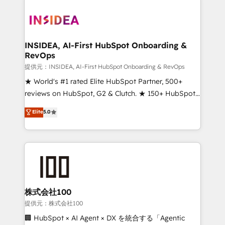
INSIDEA, AI-First HubSpot Onboarding &
RevOps
提供元：INSIDEA, AI-First HubSpot Onboarding & RevOps
★ World's #1 rated Elite HubSpot Partner, 500+
reviews on HubSpot, G2 & Clutch. ★ 150+ HubSpot
Certified Experts & Trainers across the team ★
Elite
5.0
1,500+ implementations across five continents ★ AI-
First, RevOps-led, Onboarding obsessed ★
Company of the Year 2024/25 INSIDEA helps
growing companies turn HubSpot into a revenue
engine. We onboard your team, migrate your data,
and build AI-powered workflows that drive adoption
from week one, in your time zone. What we do ➤
株式会社100
Onboarding: Live in weeks, with workflows built
提供元：株式会社100
around your business, not a template. ➤ Migration:
🏢 HubSpot × AI Agent × DX を統合する「Agentic