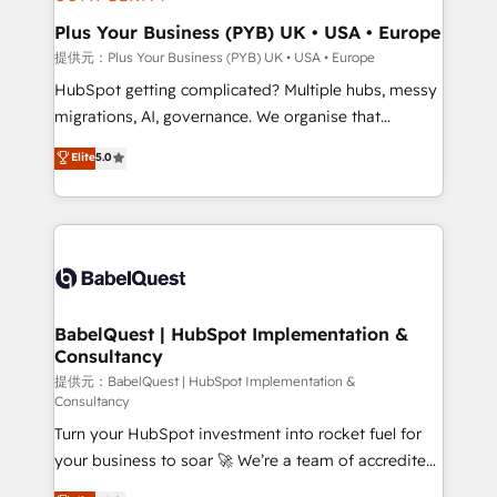
industrial sectors. Offices in Johannesburg, Cape
Town, Dubai & London. 500+ HubSpot CRM
Plus Your Business (PYB) UK • USA • Europe
implementations delivered. AI visibility coverage
提供元：Plus Your Business (PYB) UK • USA • Europe
across ChatGPT, Claude, Perplexity, Gemini and
HubSpot getting complicated? Multiple hubs, messy
Google AI Overviews. HubSpot Impact Award -
migrations, AI, governance. We organise that
Customer First HubSpot Impact Award - Integrations
complexity, so your team can put HubSpot to work...
Elite
5.0
Innovation HubSpot Impact Award - Platform
Welcome to our Profile! We help with: • CRM
Migration Excellence HubSpot Impact Award -
implementation, reports, workflows, and team
Platform Excellence 40+ full-time HubSpot
training • CRM migration from Salesforce, Pipedrive,
professionals. 100s of certifications and
Dynamics and others • Technical projects including
accreditations with HubSpot.
custom API integrations with ERP (and other
systems) • AI governance for HubSpot-centred
operations A little about us: • Boutique 'Elite' team of
BabelQuest | HubSpot Implementation &
Consultancy
12 • 150+ clients across Sales Hub, Marketing Hub,
Service Hub, Data Hub and CMS • ISO/IEC
提供元：BabelQuest | HubSpot Implementation &
Consultancy
27001:2022, ISO 9001:2015, and ISO 42001:2023
Turn your HubSpot investment into rocket fuel for
certified - the AI management standard • GuardHub:
your business to soar 🚀 We’re a team of accredited
our AI governance framework, built on ISO 42001
HubSpot experts ready to help you. We can
Ready for the next step? Click the 👈 '𝗖𝗼𝗻𝘁𝗮𝗰𝘁