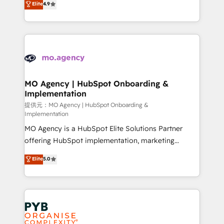
Elite
4.9
to your needs and sales objectives. With 125+
migrate, replatform, and scale smarter. We specialize
certifications, we are part of the most certified
in high-impact CRM and CMS migrations and
Canadian agencies, and we both hold Onboarding
onboarding from platforms like Salesforce, NetSuite,
Accreditations. Based in Canada (coast to coast), our
Zoho, Pardot, Marketo, Microsoft Dynamics, Wix,
services are offered in both English & French.
WordPress and legacy CRMs, turning fragmented
systems into unified, growth-ready HubSpot
architectures that accelerate revenue operations and
MO Agency | HubSpot Onboarding &
Implementation
performance. - Multi-object CRM migration, cleanup,
and implementation. - Pre-built and custom
提供元：MO Agency | HubSpot Onboarding &
Implementation
integrations across your full tech stack. - Custom
MO Agency is a HubSpot Elite Solutions Partner
object setup, CMS builds, and full-funnel automation.
offering HubSpot implementation, marketing
- Dashboards, lifecycle campaigns, and lead
automation, CRM and RevOps consulting, B2B SEO,
nurturing sequences. - Cross-hub setup across
Elite
5.0
paid media, content marketing, AEO and GEO (AI
Marketing, Sales, Operations, and Service Hubs. -
search optimisation), and HubSpot Content Hub and
Ongoing optimization, managed support, and
WordPress development. We work with enterprise
scalable retainers. Let’s make HubSpot your most
and growth-led companies across technology,
powerful growth engine. Built to convert, scale, and
professional services, financial services and
drive results.