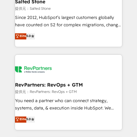
we turn complexity into clarity, human at global
Salted Stone
scale. 🏆 HubSpot’s CEO called us “the partner of the
提供元：Salted Stone
future.” Others agree it is proof of trust built through
Since 2012, HubSpot’s largest customers globally
measurable impact.
have counted on S2 for complex migrations, change
management, systems integration, and creative
Elite
5.0
solutions that deliver measurable impact and
transform brand experiences As one of the few full-
service creative agencies in the HubSpot
ecosystem, we blend strategy, technology, & award-
winning design to build scalable, globally
regionalized HubSpot websites, integrated
marketing campaigns, & RevOps frameworks that
RevPartners: RevOps + GTM
fuel long-term success We connect the entire
提供元：RevPartners: RevOps + GTM
customer lifecycle through seamless integrations,
You need a partner who can connect strategy,
ensure long-term adoption with change-
systems, data, & execution inside HubSpot. We
management programs, and align marketing, sales,
bridge the gap where most agencies fall short by
Elite
5.0
and service to drive sustainable growth With 6 key
combining GTM strategy with technical execution to
HubSpot accreditations and experience across
solve the right problem with the right solution. As the
hundreds of organizations in dozens of industries,