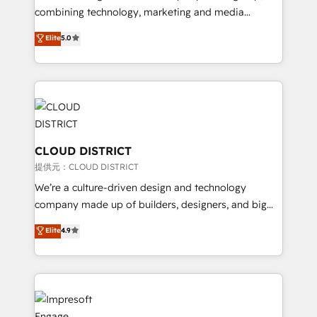
🏆 HubSpot Platform Migration Impact Award 🏆
combining technology, marketing and media
Clutch HubSpot Global Leader 🏆 Finalist: HubSpot
expertise across Latin America and Southern
Elite
5.0
Inbound Campaign of the Year 🏆 Gold AVA Digital
Europe, with teams across 7 countries. Born in Chile,
Award for Best Website 🌟 Accreditations: CRM
we combine local insight with international reach to
Implementation, HubSpot Content Experience, CRM
help businesses grow through technology, creativity,
Data Migration & Custom Integration
AI and strategy. For over 12 years, we’ve delivered
500+ HubSpot implementations, building end-to-
end solutions that integrate CRM, AI automation,
inbound and loop marketing, content, and digital
CLOUD DISTRICT
creativity. Our multicultural team works in Spanish,
提供元：CLOUD DISTRICT
Portuguese, and English to design scalable strategies
We’re a culture-driven design and technology
that drive measurable growth. 🌎 Highlights: • 10+
company made up of builders, designers, and big
years as a HubSpot partner. • 2023 Impact Awards:
thinkers. We blend strategy, design, and
Elite
4.9
Platform Migration Excellence. • Top 3 Partner of the
development—always fueled by curiosity—to turn
Year LATAM 2022, 2023, 2024, 2025. • Partner of the
ideas, opportunities, and challenges into meaningful
Year 2024. • Organizer of Aliados.ai (AI, marketing &
experiences. To us, technology is more than just
tech global congress). 👉 Ready to scale your
code; it’s about creating things that are useful, cool,
business with HubSpot? Let Cebra’s experts help
and—most importantly—simple. That’s why we lean