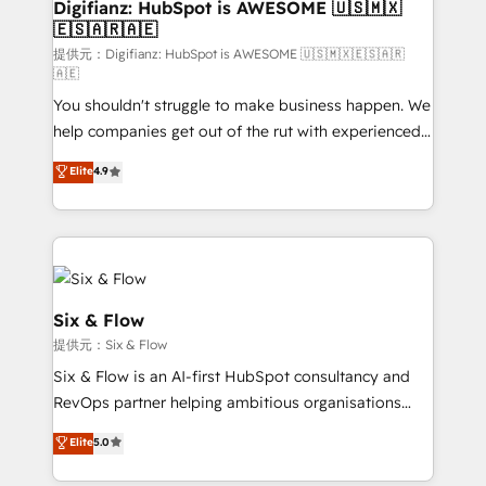
Transformation / Web Development • RevOps &
Digifianz: HubSpot is AWESOME 🇺🇸🇲🇽
🇪🇸🇦🇷🇦🇪
Sales Consulting • Marketing Automation What
makes us different? 🚀 Top 0.5% of global HubSpot
提供元：Digifianz: HubSpot is AWESOME 🇺🇸🇲🇽🇪🇸🇦🇷
🇦🇪
agencies ⚙️ The strongest technical ability and
You shouldn't struggle to make business happen. We
integration capabilities 💼 Consultative, long-term
help companies get out of the rut with experienced,
partners who will embed ourselves into your
process-oriented teams implementing HubSpot
business, processes and systems 🏢 We specialise in
Elite
4.9
Marketing, Sales, Service, CMS and Operations Hub,
working with mid-market and enterprise
so selling and actually engaging with your customers
organisations, global organisations and those with
feels easy and pain-free. We are a top ranked
complex use cases 🏆 CRM Implementation,
HubSpot Elite Partner, winner of Rookie of the Year
Platform Enablement, Custom Integration and
and Customer First Awards, 4.9/5 rating in HubSpot
Onboarding Accredited 🔐 ISO27001 & ISO9001
Reviews and 4.9/5 rating in Clutch Reviews. Digifianz
Certified
Six & Flow
helps the following industries: logistics & 3PL, home
提供元：Six & Flow
improvement & construction, branding and
Six & Flow is an AI-first HubSpot consultancy and
commercialization, real estate, health, education,
RevOps partner helping ambitious organisations
SaaS, Software Dev & IT and consulting, make the
grow with clarity, confidence, and intelligence.
most out of their HubSpot experience operating in
Elite
5.0
Operating across the UK, Netherlands, Ireland, and
the United States, EU, UAE, Mexico and Latin
Canada, we’ve delivered thousands of successful