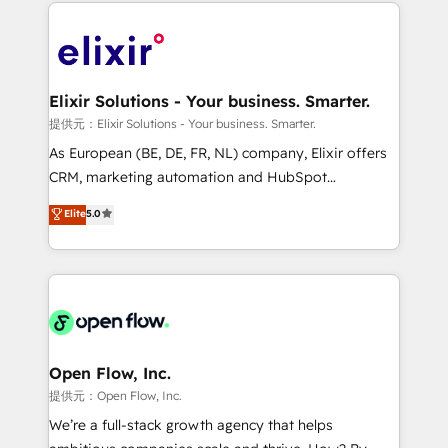
applications of our solutions; Technical HubSpot
alignment 🛡️ Compliance & Data Considerations:
Consulting, Content Marketing, Growth-Driven
HIPAA-aware; CASL-compliant; GDPR-ready
Design, Migrations + Integrations. Mole Street’s
implementations where required 💡 Why 500+
mission is empowering others to realize their
Clients Choose Us: Elite Partner; technical, fast, and
greatness, which is achieved through creating
Elixir Solutions - Your business. Smarter.
built to scale.
absolute clarity, derived from a well-defined
提供元：Elixir Solutions - Your business. Smarter.
strategy, executed well, and reported on with clear
As European (BE, DE, FR, NL) company, Elixir offers
results. The culture is driven by core values; Joy, Grit,
CRM, marketing automation and HubSpot
Accountability, Curiosity, Authenticity, Growth
integration products and services to mid-market
Elite
5.0
Mindedness, and Clarity. We are driven to win for the
and enterprise customers. We ensure that your sales,
collective good of the company and its clientele, and
service and marketing department operates in the
dedicated to breaking the mold from the agency of
most effective way, while at the same time
the past into the consultancy of the future. Great
leveraging your commercial data for a fully
things are happening.
integrated buyers journey. Elixir is located in
Brussels, Munich "München", Cologne "Köln", Paris
and Amsterdam. Elixir is a first mover and leader
Open Flow, Inc.
when it comes to HubSpot sales and service
提供元：Open Flow, Inc.
implementations, highly renowned for our business
We’re a full-stack growth agency that helps
acumen, process (re-)design experience and a