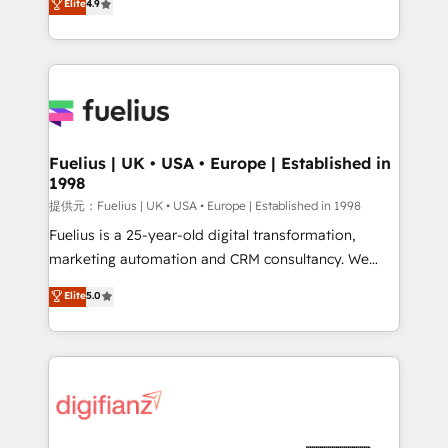
Elite
4.9
implement the platform into complex business
𝗯𝘂𝘀𝗶𝗻𝗲𝘀𝘀' button to get in touch (𝘸𝘦'𝘳𝘦 𝘴𝘶𝘱𝘦𝘳
environments, optimise what you've got and make
𝘳𝘦𝘴𝘱𝘰𝘯𝘴𝘪𝘷𝘦)
sure you can actually use it, build your website in
HubSpot or create an inbound marketing strategy
for you and execute it on HubSpot. We are on the
G-Cloud 14 CCS (Crown Commercial Service)
framework, meaning we've been accredited by
Fuelius | UK • USA • Europe | Established in
1998
HubSpot and vetted by the CCS, which means we
can support public sector companies as well the
提供元：Fuelius | UK • USA • Europe | Established in 1998
other ones listed in our profile. Our services: -
Fuelius is a 25-year-old digital transformation,
HubSpot implementation - HubSpot CMS website
marketing automation and CRM consultancy. We
build We can do lots of things. But everything we do
enable mid-market and enterprise clients to
Elite
5.0
is there for you to: - Grow revenue, and run your
maximise their return from digital and fuel their
business more efficiently - Build stronger
growth. We modernise platforms, streamline
relationships with customers - Make better
operations that are causing inefficiencies, improve
decisions with data - Find a new voice and reach
customer experiences, integrate systems, and
more people - Get the most out of your HubSpot
supercharge revenue operations Key services: • CRM
investment
Implementation • Systems Integration • Digital