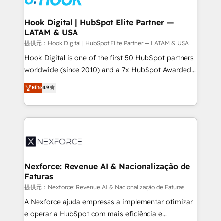
Technical Audit & Optimization Strategic Solutions: -
Revenue Operations - Inbound Marketing -
Hook Digital | HubSpot Elite Partner —
LATAM & USA
Outbound Marketing - HubSpot CMS Website
Design & Development We empower our clients to
提供元：Hook Digital | HubSpot Elite Partner — LATAM & USA
reach their full potential by providing transparent,
Hook Digital is one of the first 50 HubSpot partners
relationship-driven support. With over 300 HubSpot
worldwide (since 2010) and a 7x HubSpot Awarded
certifications and accreditations, we deliver both the
Elite Partner. With 500+ projects across the U.S.,
Elite
4.9
technical know-how and strategic guidance you
Brazil, and LATAM, we combine global expertise with
need to succeed.
regional experience. Today, we are Brazil’s largest
HubSpot Elite Partner—trusted by companies across
the Americas to scale smarter. ⚙️ CRM
Implementation & Migration Onboarding across all
Hubs, plus migrations from Salesforce, Pipedrive, RD
Station, Freshdesk, Intercom, and more. Custom
Nexforce: Revenue AI & Nacionalização de
Faturas
objects, automations, and integrations built for
growth. 🚀 AI-Driven GTM Orchestration Unify
提供元：Nexforce: Revenue AI & Nacionalização de Faturas
HubSpot with LinkedIn, WhatsApp, email, paid
A Nexforce ajuda empresas a implementar otimizar
media, and AI voice to drive pipeline. 🤖 AI Custom
e operar a HubSpot com mais eficiência e