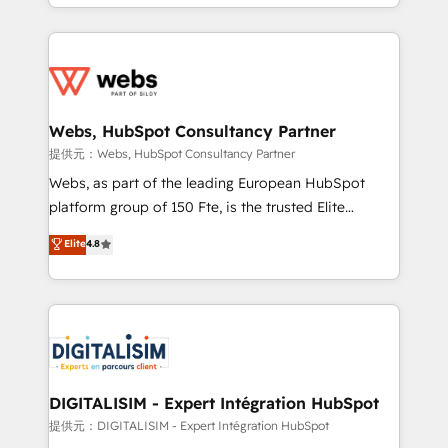
solve all your HubSpot challenges and improve user
sales, and service hubs • Built-in flexibility for
adoption, sales process and marketing results.
startups to global brands
Services 📚 Onboarding your team to HubSpot for
the first time 🔧 Designing and optimising your
HubSpot set-up for better results 🌐 Website design
and build using HubSpot 🔌 Integrating HubSpot
Webs, HubSpot Consultancy Partner
with other systems 🎓 Training your teams to be
提供元：Webs, HubSpot Consultancy Partner
HubSpot pros 📊 Lead generation services using
Webs, as part of the leading European HubSpot
HubSpot Why us? - SIX HubSpot Accreditations -
platform group of 150 Fte, is the trusted Elite
awarded by HubSpot after a rigorous process for
HubSpot CRM Partner offering you a roadmap on
Elite
4.8
CRM, Solutions Architecture, Onboarding , Data
maximizing EBITDA and achieving Commercial
Migration, Custom Integration & Platform
Excellence. With our targeted processes, we
Enablement -Onboarded over 500 businesses to
strengthen your digital transformation and minimize
HubSpot -Top 1% of partners worldwide -In-house
costs. As HubSpot's Advanced Accredited CRM
team of 25+ experts Contact us today to help you
Implementation partner, we provide expertise to
get more from your investment in HubSpot.
drive your business forward. Since 2015 we are fully
www.bbdboom.com
dedicated to HubSpot and with an experienced
DIGITALISIM - Expert Intégration HubSpot
team (50+), we work with reputable companies in
提供元：DIGITALISIM - Expert Intégration HubSpot
B2B sectors such as manufacturing, SaaS and