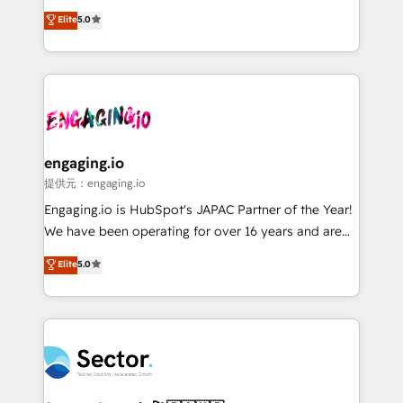
Agent Development Deploy AI agents for
previsibilidade de receita. Combinamos Revenue
Elite
5.0
prospecting, follow-ups, service triage, and
Operations (RevOps) e Inteligência Artificial para
knowledge retrieval—built in HubSpot. ⚡ Fast-Track
estruturar processos integrar sistemas organizar
& Growth-Track Services Fast-Track: Rapid HubSpot
dados e automatizar operações. O objetivo é
onboarding in weeks Growth-Track: Unlock
transformar a HubSpot em um verdadeiro sistema
advanced optimization & adoption 📍 São Paulo, BR
operacional de receita conectando equipes
• Des Moines, IA • New York, NY
tecnologia e dados em uma operação integrada.
Também somos distribuidores oficiais da HubSpot
engaging.io
e de mais de 150 softwares globais permitindo
提供元：engaging.io
contratar e pagar a HubSpot em reais com nota
Engaging.io is HubSpot's JAPAC Partner of the Year!
fiscal no Brasil e gerar economia de até 50% na
We have been operating for over 16 years and are
contratação de softwares internacionais.
one of HubSpot's most experienced and technically
Elite
5.0
Oferecemos ainda agentes de IA especializados em
capable Agency Partners globally. We specialise in
HubSpot que automatizam tarefas executam rotinas
complex CRM migrations, implementations,
no CRM e mantêm os dados organizados, como um
integrations, custom CMS portal development,
especialista operando a plataforma 24/7. Hoje 300+
design & UX for mid to large to multi national
empresas em 13 países utilizam a Nexforce. Somos
businesses. Our teams are based in North America
a maior parceira da HubSpot na América Latina e
and APAC. We are HubSpot's top-ranked Advanced
líder no ranking global de sucesso do cliente da