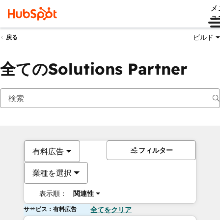
メ
ュ
ビルド
戻る
全てのSolutions Partner
フィルター
有料広告
業種を選択
表示順：
関連性
サービス：有料広告
全てをクリア