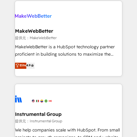
only firm in the world to hold Elite Partner
there’s a good chance one of our globally integrated
Accreditations with both HubSpot and Clay, our
teams has worked with clients just like you Let’s
clients gain a unique advantage in CRM architecture,
explore whether S2 is the partner you’ve been
pipeline generation, data intelligence, and go-to-
looking for...and get your next big initiative moving!
market execution. Why B2B Businesses Choose RP: -
MakeWebBetter
Secure: Soc2 compliant 🛡️ - Pricing: Implementations
提供元：MakeWebBetter
starting at $1,5k 💵 - Speed: Launch in 14 days ⚡ -
MakeWebBetter is a HubSpot technology partner
Global: 75+ RPers across five continents 🌐 - Scale:
proficient in building solutions to maximize the
Largest organically grown & fastest tiering Elite
operational efficiency of HubSpot. The fastest-
Elite
4.9
HubSpot Partner 🪴 - Sales Hub: More
growing tech-enabler & facilitator, MakeWebBetter,
implementations than any other Partner 💻 -
hands you the blend of HubSpot expertise &
Migrations: We convert Salesforce addicts to
eminent solutions & integrations. Trust us to
HubSpot evangelists 🧡 Don't hire a marketing
streamline your HubSpot experience. 🚀HubSpot
agency for an Ops problem. Don't hire a technical
Elite Partners with 10+ years of HubSpot experience
agency for a growth problem. Hire a partner built to
🤝HubSpot Premier Integration partner 🤝Google
solve both.
Premier Partner 2023 🌟5 HubSpot Accreditations 🌟
Instrumental Group
Won HubSpot Theme Challenge 2021 🌟INBOUND’19
提供元：Instrumental Group
HubSpot Rising Star Why us? Harnessing the full
We help companies scale with HubSpot. From small
potential of the powerful HubSpot CRM. ✔️A team of