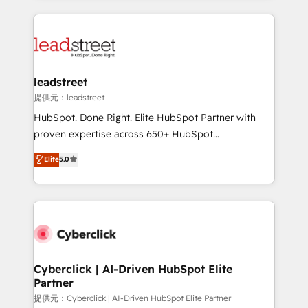
America. From casual user to super fan: make
HubSpot projects for mid-market and enterprise
HubSpot an experience you LOVE!
clients worldwide, with over 10 years experience. We
combine HubSpot, data, and AI to design connected
go-to-market systems that align people, process,
and technology for predictable, scalable revenue
leadstreet
growth. Our expertise spans RevOps, CRM and data
提供元：leadstreet
architecture, AI enablement, and strategic marketing,
HubSpot. Done Right. Elite HubSpot Partner with
delivered through our proprietary FLAIR framework
proven expertise across 650+ HubSpot
for responsible AI adoption. As a HubSpot Elite
implementations. With 12+ years of HubSpot
Elite
5.0
Partner and ISO 27001:2022 certified consultancy,
experience, we help you use the HubSpot platform
we blend strategy, creativity, and technology to help
to its fullest capacity, improve your current HubSpot
organisations scale smarter and grow stronger.
website, or build your new one.
Cyberclick | AI-Driven HubSpot Elite
Partner
提供元：Cyberclick | AI-Driven HubSpot Elite Partner