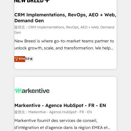
定の代行ではなく、設計の責任」を引き受け、部門横断
technical development team. - 19 HubSpot-certified
の統合・浸透・変革管理を実行します。 ▸ CMS戦略設
trainers to drive platform adoption. 📈 Revenue
CRM Implementations, RevOps, AEO + Web,
計・構築：リード獲得・CVR・SEOを前提にした情報設
Demand Gen
Generation - Full-funnel marketing and high-
計・導線設計・テンプレート設計をContent Hubで一体
performance advertising via Point Success Media. -
提供元：CRM Implementations, RevOps, AEO + Web, Demand
Gen
提供。 ▸ 既存CRM・MAからの移行支援：Salesforce・
Expert deployment of Breeze AI and custom agents
Marketo・Pardot等からの移行、カスタム設計、履歴
New Breed is where go-to-market teams partner to
to automate growth. 🏆 Elite Excellence - 8 platform
データ移行と活用設計まで。 ▸ AEO対応：ChatGPT・
unlock growth, scale, and transformation. We help
accreditations and deep HIPAA-compliance
Perplexity等のAI検索からの流入・引用を前提にコンテ
companies activate HubSpot’s AI-powered
expertise. - A team of 250+ experts dedicated to
Elite
5.0
ンツとサイト構造を最適化。 🏆 なぜ100incを選ぶの
customer platform and operationalize HubSpot’s
your resilient growth.
か？ ✓ HubSpot Eliteパートナー認定 ✓ HubSpotアワ
Loop Marketing framework through expert-led
ード受賞・HUGリーダー ✓ ISO27001:2022 /
services, smart agents, and purpose-built apps,
ISO9001:2015 取得 ✓ 400社以上の導入実績 ✓
tailored to your business. Together, we unlock
HubSpot大百科 出版 CRM・AI活用に関するご相談、現
results, fast. ⚙️CRM & RevOps: Align all Hubs to your
状整理の壁打ちなど、構想段階からお気軽にお問い合わ
buyer journey for clean data, scalability, & reporting.
せください。
🎯Demand Gen & ABM: Drive pipeline with inbound,
Markentive - Agence HubSpot - FR - EN
ABM, AEO, SEO, & paid media. 👩‍💻Web Design:
提供元：Markentive - Agence HubSpot - FR - EN
Build high-performing websites with UX, messaging,
Markentive fournit des services de conseil,
& conversion strategy that drive results. 🤖AI
d'intégration et d'agence dans la région EMEA et