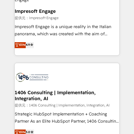
you grow faster, smarter, and with impact.
into bold ideas and shape them into thoughtful
products and strategies that actually make a
Impresoft Engage
difference.
提供元：Impresoft Engage
Impresoft Engage is a unique reality in the Italian
panorama, which was created with the aim of
putting Customer Experience at the center by
Elite
4.9
creating digital environments capable of integrating
people, processes and data. We offer the best
digital solutions on the market, ranging from CRM
processes and technologies to digital strategy, from
marketing automation to online and offline sales
processes through Customer Service Management,
allowing companies to optimize processes and meet
1406 Consulting | Implementation,
Integration, AI
the needs of the customer. We are part of Impresoft
Group, a group of specialized and complementary
提供元：1406 Consulting | Implementation, Integration, AI
companies that divide their offer into 4
Strategic HubSpot Implementation + Coaching
Competence Centers: Smart Manufacturing,
Partner As an Elite HubSpot Partner, 1406 Consulting
Customer First, Enabling Technologies & Security.
helps mid-market revenue teams transform how
Elite
5.0