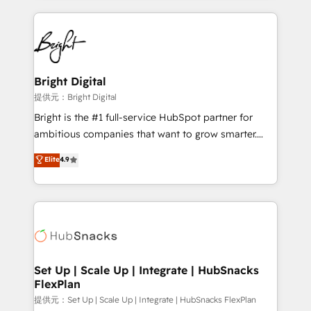
Growth-Driven Design Agency of the Year 🏆2015
automation, integration, and AI innovation to deliver
Became the 5th Agency to reach Diamond 🏆2014
lasting impact. We specialize in: • Turnkey and end-
HubSpot COS Performance Award 🏆2014 HubSpot
to-end HubSpot implementations • Onboarding for
COS Design Award 🏆2013 HubSpot Marketplace
Sales, Service, Marketing & Content Hubs • AI voice
Provider of the Year 🏆2011 Became a HubSpot
and chat agents, predictive automation, and smart
Bright Digital
Partner 📆Founded in 1997
workflows • Salesforce + HubSpot integration •
提供元：Bright Digital
RevOps and AI-driven sales enablement • Website
Bright is the #1 full-service HubSpot partner for
design and CMS development • ERP integration: SAP,
ambitious companies that want to grow smarter.
NetSuite, Microsoft Dynamics, … • Data cleansing
From HubSpot onboarding, to training, from
Elite
4.9
and CRM migration from any platform •
developing a new website to lead generation and
Client/member portals built on HubSpot • Custom
digital marketing; we do it all (and with great
and complex integrations: SAM.gov, GovWin,
results)! In short, our services include: - HubSpot
QuickBooks, PandaDoc, ClickUp, Shopify, Mapsly,
consultancy: onboarding, training, data migration -
WooCommerce, BuilderTrend, and more Experience
HubSpot development: websites, custom modules,
the difference — reach out to see how AI + HubSpot
integrations - Marketing & sales solutions: digital
can transform your business.
marketing, advertising, campaigns, content and
Set Up | Scale Up | Integrate | HubSnacks
FlexPlan
design We connect people, data and technology to
improve customer experiences. With our bright
提供元：Set Up | Scale Up | Integrate | HubSnacks FlexPlan