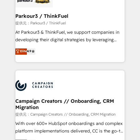
automation, and revenue intelligence to help
companies scale faster and smarter. 🔹 BOOMS:
Parkour3 / ThinkFuel
Demand generation for all your buyers With BOOMS,
提供元：Parkour3 / ThinkFuel
you invest in 100% of your buyers, accelerating your
At Parkour3 & ThinkFuel, we support companies in
growth and positioning yourself as an undisputed
developing their digital strategies by leveraging
leader. 🔹 BOOST: Optimize your digital
technologies and automating their marketing and
Elite
4.9
transformation process A methodology designed to
sales processes to generate growth. Our offer spans
implement HubSpot effectively and optimize your
from Strategy to Operations. We specialize in CRM
digital processes. 🔹 Trusted by Industry Leaders
onboarding and implementation, web design, sales
With an average rating of 4.9/5 and a proven track
& marketing automation, and digital marketing. With
record of business transformation, our growth-first
extensive experience working with tech companies
approach has helped brands dominate their
and manufacturers since 2002, we are committed to
markets.
empowering our clients and developing their
Campaign Creators // Onboarding, CRM
Migration
autonomy. Get to grips with HubSpot through
guided implementation and seamless integration of
提供元：Campaign Creators // Onboarding, CRM Migration
the CRM platform into your digital ecosystem. Would
With over 600+ HubSpot onboardings and complex
you like support in deploying your inbound
platform implementations delivered, CC is the go-to
marketing strategy? We'll provide support tailored
Elite Solutions Partner for businesses ready to