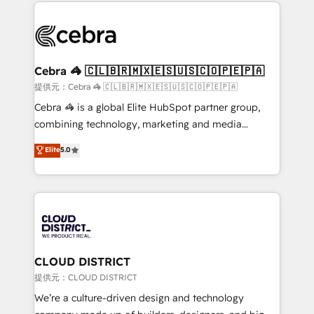
100+ seamless migrations from 15+ different CRMs
OneMetric that matters most: revenue.
✨ 100,000+ hours in HubSpot projects, 75+ full Hub
implementations, and 5,000+ pages ✨ CS: Clients
generating 7-digit MRR from inbound campaigns ✨
CS: 245% organic growth & +751% new visitors for a
Cebra 🦓 🇨🇱🇧🇷🇲🇽🇪🇸🇺🇸🇨🇴🇵🇪🇵🇦
full-funnel HubSpot project ✨ CS: 415% conversion
提供元：Cebra 🦓 🇨🇱🇧🇷🇲🇽🇪🇸🇺🇸🇨🇴🇵🇪🇵🇦
boost with a new HubSpot site Recognized leaders:
Cebra 🦓 is a global Elite HubSpot partner group,
🏆 HubSpot Platform Migration Impact Award 🏆
combining technology, marketing and media
Clutch HubSpot Global Leader 🏆 Finalist: HubSpot
expertise across Latin America and Southern
Elite
5.0
Inbound Campaign of the Year 🏆 Gold AVA Digital
Europe, with teams across 7 countries. Born in Chile,
Award for Best Website 🌟 Accreditations: CRM
we combine local insight with international reach to
Implementation, HubSpot Content Experience, CRM
help businesses grow through technology, creativity,
Data Migration & Custom Integration
AI and strategy. For over 12 years, we’ve delivered
500+ HubSpot implementations, building end-to-
end solutions that integrate CRM, AI automation,
inbound and loop marketing, content, and digital
CLOUD DISTRICT
creativity. Our multicultural team works in Spanish,
提供元：CLOUD DISTRICT
Portuguese, and English to design scalable strategies
We’re a culture-driven design and technology
that drive measurable growth. 🌎 Highlights: • 10+