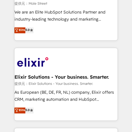
workflows 💼 Financial Services: compliant
提供元：Mole Street
workflows; audit-ready reporting ⚖️ Legal: client
We are an Elite HubSpot Solutions Partner and
intake; pipeline and document workflows 🛒 E-
industry-leading technology and marketing
Commerce: Shopify, WooCommerce; lifecycle and
consultancy. Our focus is on enterprise and mid-
Elite
5.0
revenue automation 🏢 Real Estate: deal pipelines;
market B2B companies globally that want a strategic
portfolio and lifecycle management 🏭
approach to execute their goals through creative
Manufacturing: ERP integrations; operational
applications of our solutions; Technical HubSpot
alignment 🛡️ Compliance & Data Considerations:
Consulting, Content Marketing, Growth-Driven
HIPAA-aware; CASL-compliant; GDPR-ready
Design, Migrations + Integrations. Mole Street’s
implementations where required 💡 Why 500+
mission is empowering others to realize their
Clients Choose Us: Elite Partner; technical, fast, and
greatness, which is achieved through creating
Elixir Solutions - Your business. Smarter.
built to scale.
absolute clarity, derived from a well-defined
提供元：Elixir Solutions - Your business. Smarter.
strategy, executed well, and reported on with clear
As European (BE, DE, FR, NL) company, Elixir offers
results. The culture is driven by core values; Joy, Grit,
CRM, marketing automation and HubSpot
Accountability, Curiosity, Authenticity, Growth
integration products and services to mid-market
Elite
5.0
Mindedness, and Clarity. We are driven to win for the
and enterprise customers. We ensure that your sales,
collective good of the company and its clientele, and
service and marketing department operates in the
dedicated to breaking the mold from the agency of
most effective way, while at the same time