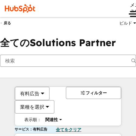
メ
ュ
ビルド
戻る
全てのSolutions Partner
フィルター
有料広告
業種を選択
表示順：
関連性
サービス：有料広告
全てをクリア