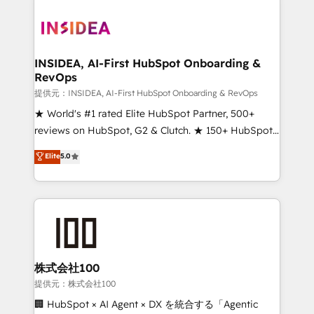
INSIDEA, AI-First HubSpot Onboarding &
RevOps
提供元：INSIDEA, AI-First HubSpot Onboarding & RevOps
★ World's #1 rated Elite HubSpot Partner, 500+
reviews on HubSpot, G2 & Clutch. ★ 150+ HubSpot
Certified Experts & Trainers across the team ★
Elite
5.0
1,500+ implementations across five continents ★ AI-
First, RevOps-led, Onboarding obsessed ★
Company of the Year 2024/25 INSIDEA helps
growing companies turn HubSpot into a revenue
engine. We onboard your team, migrate your data,
and build AI-powered workflows that drive adoption
from week one, in your time zone. What we do ➤
株式会社100
Onboarding: Live in weeks, with workflows built
提供元：株式会社100
around your business, not a template. ➤ Migration:
🏢 HubSpot × AI Agent × DX を統合する「Agentic