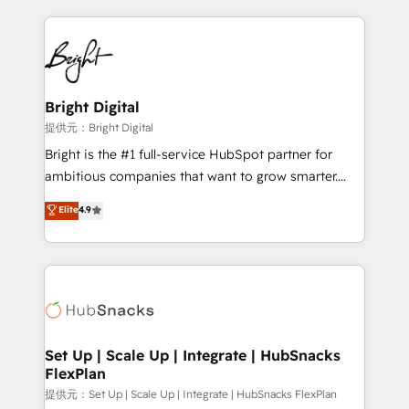
Growth-Driven Design Agency of the Year 🏆2015
automation, integration, and AI innovation to deliver
Became the 5th Agency to reach Diamond 🏆2014
lasting impact. We specialize in: • Turnkey and end-
HubSpot COS Performance Award 🏆2014 HubSpot
to-end HubSpot implementations • Onboarding for
COS Design Award 🏆2013 HubSpot Marketplace
Sales, Service, Marketing & Content Hubs • AI voice
Provider of the Year 🏆2011 Became a HubSpot
and chat agents, predictive automation, and smart
Bright Digital
Partner 📆Founded in 1997
workflows • Salesforce + HubSpot integration •
提供元：Bright Digital
RevOps and AI-driven sales enablement • Website
Bright is the #1 full-service HubSpot partner for
design and CMS development • ERP integration: SAP,
ambitious companies that want to grow smarter.
NetSuite, Microsoft Dynamics, … • Data cleansing
From HubSpot onboarding, to training, from
Elite
4.9
and CRM migration from any platform •
developing a new website to lead generation and
Client/member portals built on HubSpot • Custom
digital marketing; we do it all (and with great
and complex integrations: SAM.gov, GovWin,
results)! In short, our services include: - HubSpot
QuickBooks, PandaDoc, ClickUp, Shopify, Mapsly,
consultancy: onboarding, training, data migration -
WooCommerce, BuilderTrend, and more Experience
HubSpot development: websites, custom modules,
the difference — reach out to see how AI + HubSpot
integrations - Marketing & sales solutions: digital
can transform your business.
marketing, advertising, campaigns, content and
Set Up | Scale Up | Integrate | HubSnacks
FlexPlan
design We connect people, data and technology to
improve customer experiences. With our bright
提供元：Set Up | Scale Up | Integrate | HubSnacks FlexPlan