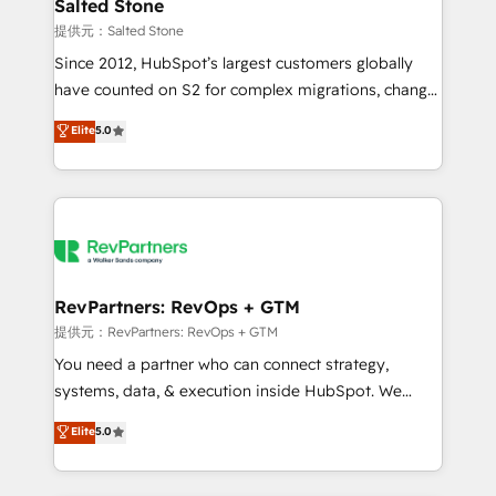
we turn complexity into clarity, human at global
Salted Stone
scale. 🏆 HubSpot’s CEO called us “the partner of the
提供元：Salted Stone
future.” Others agree it is proof of trust built through
Since 2012, HubSpot’s largest customers globally
measurable impact.
have counted on S2 for complex migrations, change
management, systems integration, and creative
Elite
5.0
solutions that deliver measurable impact and
transform brand experiences As one of the few full-
service creative agencies in the HubSpot
ecosystem, we blend strategy, technology, & award-
winning design to build scalable, globally
regionalized HubSpot websites, integrated
marketing campaigns, & RevOps frameworks that
RevPartners: RevOps + GTM
fuel long-term success We connect the entire
提供元：RevPartners: RevOps + GTM
customer lifecycle through seamless integrations,
You need a partner who can connect strategy,
ensure long-term adoption with change-
systems, data, & execution inside HubSpot. We
management programs, and align marketing, sales,
bridge the gap where most agencies fall short by
Elite
5.0
and service to drive sustainable growth With 6 key
combining GTM strategy with technical execution to
HubSpot accreditations and experience across
solve the right problem with the right solution. As the
hundreds of organizations in dozens of industries,