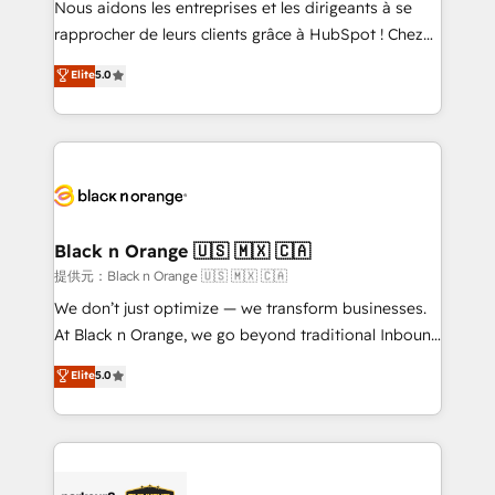
Nous aidons les entreprises et les dirigeants à se
business services. We prepare a customized
rapprocher de leurs clients grâce à HubSpot ! Chez
business case that demonstrates the value and
DIGITALISIM, nous avons l'intime conviction que la
Elite
5.0
impact of your digital transformation, including a
réussite des entreprises passe par l’innovation web,
detailed financial rationale with a focus on ROI and
le marketing digital, et la relation client ! C'est
TCO. As a trusted extension of your team, we
pourquoi, nos experts sont à la fois capables de
believe in the power of partnership. Together, we
gérer votre projet de création de site internet, votre
embark on a transformational journey that sets your
référencement, votre stratégie digitale et le pilotage
business up for long-term success. Unlock your
et l'intégration d'HubSpot ! Les grandes phases d'un
business. If not now, when?
projet HubSpot avec DIGITALISIM : 🧽 Nettoyage,
Black n Orange 🇺🇸 🇲🇽 🇨🇦
migration et intégration des bases de données. 🚀
提供元：Black n Orange 🇺🇸 🇲🇽 🇨🇦
Développement des interfaces avec vos logiciels
We don’t just optimize — we transform businesses.
métiers ⚙️ Configuration de la plateforme HubSpot
At Black n Orange, we go beyond traditional Inbound
📈 Configuration de rapports et tableaux de bord 🤝
Marketing with our exclusive methodologies:
Elite
5.0
Book Process & Guidelines utilisateurs 🎓
BOOMS and BOOST. Together, they form a powerful
Formations des utilisateurs
combination that has driven success for over 800
businesses worldwide. As Elite HubSpot Partners, we
specialize in crafting high-performance growth
strategies that integrate data-driven marketing,