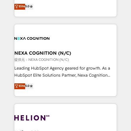
System Integrations both Custom and Native to
New Zealand, and globally to realise their full
Elite
5.0
HubSpot Data System Migrations between systems
potential through enterprise HubSpot CRM
to HubSpot New lead generation strategies Time-
implementation. And we deliver best practice across
saving automations Fresh growth campaigns Robust
the whole HubSpot platform, covering marketing,
help desk Unified revenue operations Dynamic
sales, service, CMS and integrations. We work with
website development Award-winning creative
all businesses, from start-up to Enterprise, and have
design We live and breathe HubSpot and are ready
delivered the largest HubSpot implementations in
to take on real challenges!
the world. Our human approach to digital
NEXA COGNITION (N/C)
transformation is designed for businesses who want
提供元：NEXA COGNITION (N/C)
to grow. And we're passionate about APAC
Leading HubSpot Agency geared for growth. As a
businesses leading the world in technology, agility
HubSpot Elite Solutions Partner, Nexa Cognition
and productivity. We also have a proven track
ranks in the top 1% of global HubSpot Partners and
Elite
5.0
record migrating businesses from CRM & Marketing
has been one of the longest-standing partners since
Platforms such as Salesforce, Dynamics, Pipedrive,
2012. We empower businesses to harness the full
and Marketo onto HubSpot. Our methodology
potential of HubSpot by combining strategic
literally transforms the way the businesses we work
insights with technical excellence, we deliver
with attract and retain customers, manage their
bespoke HubSpot solutions tailored to drive
business people and processes, and how they
measurable growth and operational efficiency. Why
service their customers.