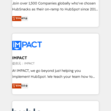
people, exciting ideas and can-do mentality, we
Join over 1,500 Companies globally who've chosen
ensure revenue growth on a daily basis. So tell us
HubSnacks as their on-ramp to HubSpot since 2014
your challenge; our passionate and growth driven
Simple pay-as-you-go plans that accelerate value...
Elite
4.9
team of 100+ experts is ready for you! Driving digital
1️⃣ Set Up | Onboarding New or Check-fixing existing
growth | www.brightdigital.com
HubSpot portals 2️⃣ Scale Up | 100% HubSpot Task
Execution... Global 24/7 ... All Experts 3️⃣ Integrate |
your entire Tech Stack with Custom Integrations
Slash months from your API Integration project... ⬅️
Click "Contact Business" ⬅️ to access 150+ Kickstart
Integration templates that put HubSpot in the center
IMPACT
of your tech stack, syncing... 🛍️ Shopify or
提供元：IMPACT
WooCommerce 💲 Stripe or Paypal 💰 Sage or
At IMPACT, we go beyond just helping you
Netsuite 🤖 Google or Microsoft ✍️ DocuSign or
implement HubSpot. We teach your team how to
PandaDoc 🌐 Avalara or Quaderno HubSnacks holds
master it. As the creators of the Endless Customers
Elite
5.0
the rare Advanced "Custom Integrations"
System™ (the next evolution of They Ask, You
Accreditation, securely sync data across... 🔄 any
Answer), we’re the only HubSpot partner built
apps, in any direction. Stuck on your old CRM..?
entirely around coaching and training. That means
Migrate | seamlessly off your old CRM onto a clean
we don’t do the work for you; we help you build the
new HubSpot portal with Advanced Website and