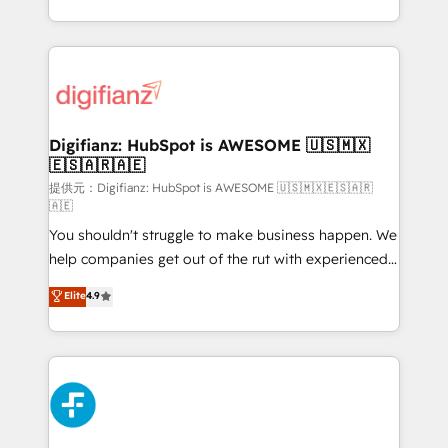
𝗯𝘂𝘀𝗶𝗻𝗲𝘀𝘀' button to get in touch (𝘸𝘦'𝘳𝘦 𝘴𝘶𝘱𝘦𝘳
growth. We modernise platforms, streamline
𝘳𝘦𝘴𝘱𝘰𝘯𝘴𝘪𝘷𝘦)
operations that are causing inefficiencies, improve
customer experiences, integrate systems, and
supercharge revenue operations Key services: • CRM
Implementation • Systems Integration • Digital
Transformation / Web Development • RevOps &
Digifianz: HubSpot is AWESOME 🇺🇸🇲🇽
🇪🇸🇦🇷🇦🇪
Sales Consulting • Marketing Automation What
makes us different? 🚀 Top 0.5% of global HubSpot
提供元：Digifianz: HubSpot is AWESOME 🇺🇸🇲🇽🇪🇸🇦🇷
🇦🇪
agencies ⚙️ The strongest technical ability and
You shouldn't struggle to make business happen. We
integration capabilities 💼 Consultative, long-term
help companies get out of the rut with experienced,
partners who will embed ourselves into your
process-oriented teams implementing HubSpot
business, processes and systems 🏢 We specialise in
Elite
4.9
Marketing, Sales, Service, CMS and Operations Hub,
working with mid-market and enterprise
so selling and actually engaging with your customers
organisations, global organisations and those with
feels easy and pain-free. We are a top ranked
complex use cases 🏆 CRM Implementation,
HubSpot Elite Partner, winner of Rookie of the Year
Platform Enablement, Custom Integration and
and Customer First Awards, 4.9/5 rating in HubSpot
Onboarding Accredited 🔐 ISO27001 & ISO9001
Reviews and 4.9/5 rating in Clutch Reviews. Digifianz
Certified