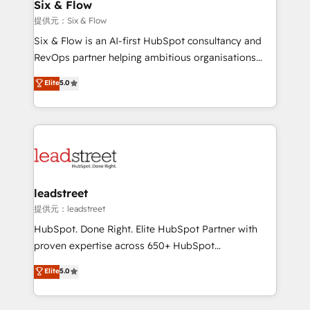
helps the following industries: logistics & 3PL, home
Six & Flow
improvement & construction, branding and
提供元：Six & Flow
commercialization, real estate, health, education,
Six & Flow is an AI-first HubSpot consultancy and
SaaS, Software Dev & IT and consulting, make the
RevOps partner helping ambitious organisations
most out of their HubSpot experience operating in
grow with clarity, confidence, and intelligence.
Elite
5.0
the United States, EU, UAE, Mexico and Latin
Operating across the UK, Netherlands, Ireland, and
America. From casual user to super fan: make
Canada, we’ve delivered thousands of successful
HubSpot an experience you LOVE!
HubSpot projects for mid-market and enterprise
clients worldwide, with over 10 years experience. We
combine HubSpot, data, and AI to design connected
go-to-market systems that align people, process,
and technology for predictable, scalable revenue
leadstreet
growth. Our expertise spans RevOps, CRM and data
提供元：leadstreet
architecture, AI enablement, and strategic marketing,
HubSpot. Done Right. Elite HubSpot Partner with
delivered through our proprietary FLAIR framework
proven expertise across 650+ HubSpot
for responsible AI adoption. As a HubSpot Elite
implementations. With 12+ years of HubSpot
Elite
5.0
Partner and ISO 27001:2022 certified consultancy,
experience, we help you use the HubSpot platform
we blend strategy, creativity, and technology to help
to its fullest capacity, improve your current HubSpot
organisations scale smarter and grow stronger.