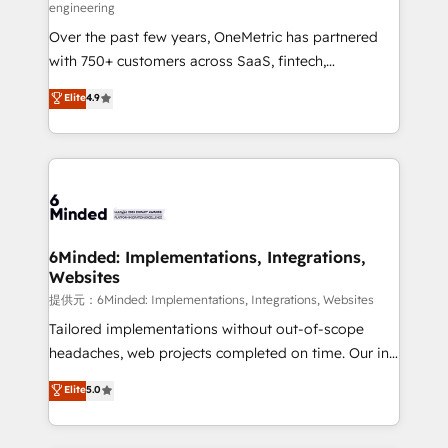
engineering
HubSpot Partner since 2012 • 2022 EMEA Impact
Over the past few years, OneMetric has partnered
Award: Best Integration • 150+ successful HubSpot
with 750+ customers across SaaS, fintech,
projects • Clients in 30+ industries • Proprietary
healthcare, real estate, and other industries. With
technology for integrations • Multilingual team:
Elite
4.9
150+ HubSpot-certified experts, we deliver scalable
English, Spanish, Portuguese & Italian 👉 Grow
solutions to complex GTM and RevOps challenges.
smarter with AI and HubSpot.
Our Expertise 🔹 Onboarding & Implementation:
Accredited HubSpot Partner, ensuring smooth setup
tailored to your GTM motion. 🔹 Migrations:
Accredited HubSpot Partner, ensuring migration
from other CRMs to HubSpot without data loss or
6Minded: Implementations, Integrations,
Websites
downtime. 🔹 RevOps Strategy: Align teams,
processes, and data to drive revenue efficiency. 🔹
提供元：6Minded: Implementations, Integrations, Websites
Integrations: Connect HubSpot with your tech stack
Tailored implementations without out-of-scope
for better adoption. 🔹 Custom Solutions: Build
headaches, web projects completed on time. Our in-
tailored apps, workflows, and configurations. We are
house team of certified CRM architects, experts,
Elite
5.0
SOC 2 Type II and ISO 27001 certified, reinforcing
developers, designers, and marketers handles all
our commitment to data security and compliance. At
aspects of your HubSpot. ✨ 400+ global clients ✨
OneMetric, we help revenue teams focus on the