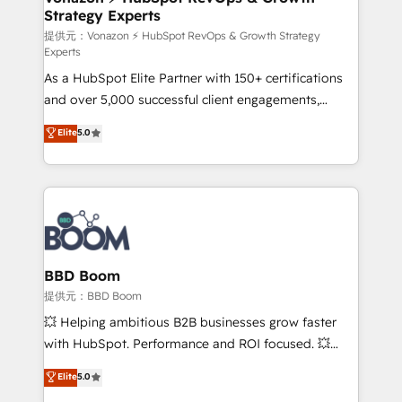
Strategy Experts
pour aligner les équipes marketing, commerciales et
support client (data migration, synchronisation API,
提供元：Vonazon ⚡ HubSpot RevOps & Growth Strategy
Experts
audit et maintenance) ➤ La création de sites internet
As a HubSpot Elite Partner with 150+ certifications
de conversion qui transforment les visiteurs en
and over 5,000 successful client engagements,
opportunités d'affaires ➤ La mise en place de
Vonazon turns marketing complexity into
stratégies d'acquisition marketing (SEO, SEA,
Elite
5.0
measurable, scalable growth. From onboarding to
inbound, automatisation marketing, ABM, IA,
enterprise-grade campaigns, our in-house team
emailing) Informations clés : - 10 ans d'expérience -
builds scalable strategies that drive long-term
100+ intégrations CRM HubSpot réussies - 40
revenue. ⚙️ HubSpot Integration & Optimization •
experts conseil - 150 certifications HubSpot
Seamless CRM, CMS, and automation setup •
cumulées
Complex platform migrations and data cleanups •
Custom APIs and third-party integrations 📈 End-to-
BBD Boom
End Revenue Acceleration • Lifecycle marketing and
提供元：BBD Boom
pipeline growth programs • Sales enablement tools
💥 Helping ambitious B2B businesses grow faster
and CRM optimization • Retention strategies with
with HubSpot. Performance and ROI focused. 💥
customer journey mapping 🏅 Elite-Level HubSpot
BBD Boom is the HubSpot partner that can help you
Elite
5.0
Execution • 750+ onboardings and 2,000+
to HubSpot Better. We work with your teams to
implementations • Deep expertise across marketing,