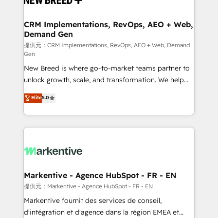
定の代行ではなく、設計の責任」を引き受け、部門横断
technical development team. - 19 HubSpot-certified
の統合・浸透・変革管理を実行します。 ▸ CMS戦略設
trainers to drive platform adoption. 📈 Revenue
CRM Implementations, RevOps, AEO + Web,
計・構築：リード獲得・CVR・SEOを前提にした情報設
Demand Gen
Generation - Full-funnel marketing and high-
計・導線設計・テンプレート設計をContent Hubで一体
performance advertising via Point Success Media. -
提供元：CRM Implementations, RevOps, AEO + Web, Demand
Gen
提供。 ▸ 既存CRM・MAからの移行支援：Salesforce・
Expert deployment of Breeze AI and custom agents
Marketo・Pardot等からの移行、カスタム設計、履歴
New Breed is where go-to-market teams partner to
to automate growth. 🏆 Elite Excellence - 8 platform
データ移行と活用設計まで。 ▸ AEO対応：ChatGPT・
unlock growth, scale, and transformation. We help
accreditations and deep HIPAA-compliance
Perplexity等のAI検索からの流入・引用を前提にコンテ
companies activate HubSpot’s AI-powered
expertise. - A team of 250+ experts dedicated to
Elite
5.0
ンツとサイト構造を最適化。 🏆 なぜ100incを選ぶの
customer platform and operationalize HubSpot’s
your resilient growth.
か？ ✓ HubSpot Eliteパートナー認定 ✓ HubSpotアワ
Loop Marketing framework through expert-led
ード受賞・HUGリーダー ✓ ISO27001:2022 /
services, smart agents, and purpose-built apps,
ISO9001:2015 取得 ✓ 400社以上の導入実績 ✓
tailored to your business. Together, we unlock
HubSpot大百科 出版 CRM・AI活用に関するご相談、現
results, fast. ⚙️CRM & RevOps: Align all Hubs to your
状整理の壁打ちなど、構想段階からお気軽にお問い合わ
buyer journey for clean data, scalability, & reporting.
せください。
🎯Demand Gen & ABM: Drive pipeline with inbound,
Markentive - Agence HubSpot - FR - EN
ABM, AEO, SEO, & paid media. 👩‍💻Web Design:
提供元：Markentive - Agence HubSpot - FR - EN
Build high-performing websites with UX, messaging,
Markentive fournit des services de conseil,
& conversion strategy that drive results. 🤖AI
d'intégration et d'agence dans la région EMEA et