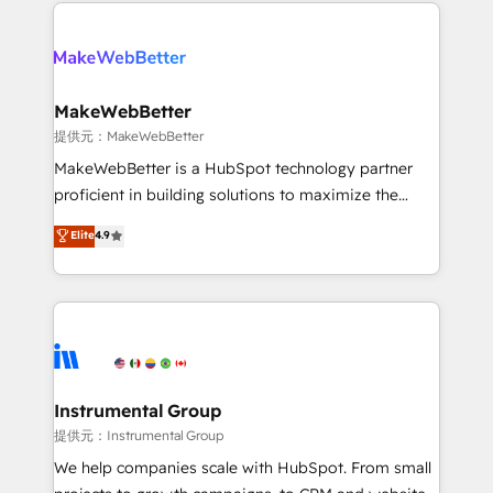
only firm in the world to hold Elite Partner
there’s a good chance one of our globally integrated
Accreditations with both HubSpot and Clay, our
teams has worked with clients just like you Let’s
clients gain a unique advantage in CRM architecture,
explore whether S2 is the partner you’ve been
pipeline generation, data intelligence, and go-to-
looking for...and get your next big initiative moving!
market execution. Why B2B Businesses Choose RP: -
MakeWebBetter
Secure: Soc2 compliant 🛡️ - Pricing: Implementations
提供元：MakeWebBetter
starting at $1,5k 💵 - Speed: Launch in 14 days ⚡ -
MakeWebBetter is a HubSpot technology partner
Global: 75+ RPers across five continents 🌐 - Scale:
proficient in building solutions to maximize the
Largest organically grown & fastest tiering Elite
operational efficiency of HubSpot. The fastest-
Elite
4.9
HubSpot Partner 🪴 - Sales Hub: More
growing tech-enabler & facilitator, MakeWebBetter,
implementations than any other Partner 💻 -
hands you the blend of HubSpot expertise &
Migrations: We convert Salesforce addicts to
eminent solutions & integrations. Trust us to
HubSpot evangelists 🧡 Don't hire a marketing
streamline your HubSpot experience. 🚀HubSpot
agency for an Ops problem. Don't hire a technical
Elite Partners with 10+ years of HubSpot experience
agency for a growth problem. Hire a partner built to
🤝HubSpot Premier Integration partner 🤝Google
solve both.
Premier Partner 2023 🌟5 HubSpot Accreditations 🌟
Instrumental Group
Won HubSpot Theme Challenge 2021 🌟INBOUND’19
提供元：Instrumental Group
HubSpot Rising Star Why us? Harnessing the full
We help companies scale with HubSpot. From small
potential of the powerful HubSpot CRM. ✔️A team of