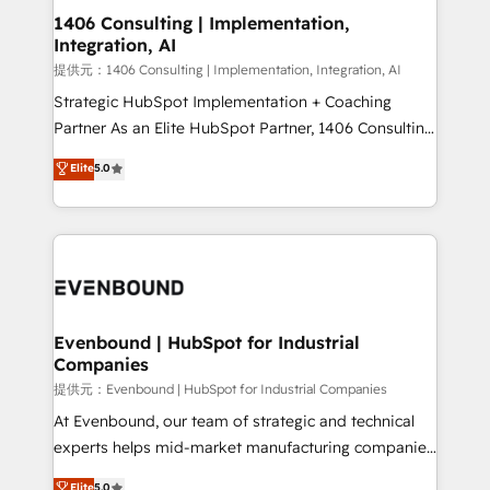
allowing companies to optimize processes and meet
1406 Consulting | Implementation,
Integration, AI
the needs of the customer. We are part of Impresoft
Group, a group of specialized and complementary
提供元：1406 Consulting | Implementation, Integration, AI
companies that divide their offer into 4
Strategic HubSpot Implementation + Coaching
Competence Centers: Smart Manufacturing,
Partner As an Elite HubSpot Partner, 1406 Consulting
Customer First, Enabling Technologies & Security.
helps mid-market revenue teams transform how
Elite
5.0
The synergies generated by these integrations,
they sell, market, and serve. We don't just build your
together with the combination of talents, skills,
HubSpot—we teach your team to own it, then stay
solutions and services, have allowed the group to
to help you keep winning. What We Do ⚙️ CRM
build an unrivaled offering portfolio on the market
Implementations across Marketing, Sales, Service,
to accompany companies on their digital
Data & Content 📈 Sales & Marketing Alignment +
transformation journey.
Revenue Team Enablement 🤖 Breeze AI & Custom
Agent Creation 🔄 Custom Integrations & Data
Evenbound | HubSpot for Industrial
Companies
Migration Why 1406 We become part of your team.
Your team learns while we build. We fix what others
提供元：Evenbound | HubSpot for Industrial Companies
broke. Built for mid-market reality—practical
At Evenbound, our team of strategic and technical
solutions that work with your actual headcount and
experts helps mid-market manufacturing companies
constraints. By the Numbers 🏆 Top 1% of all
achieve real growth. We specialize in delivering
Elite
5.0