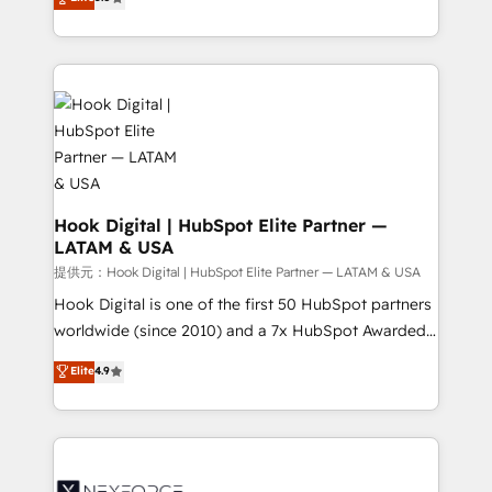
HubSpot partners 🔄 Top 5% globally in client
tailored solutions that drive results by leveraging
retention 📅 8+ years of consistent results since 2017
HubSpot’s platform and data to fuel success.
Who We Serve Revenue teams, marketing leaders,
Technical Solutions: - HubSpot Technical Consulting -
and sales ops at mid-market companies ready to
HubSpot CRM Implementation - HubSpot
move beyond spreadsheets into unified systems
Onboarding - Data Migration & Integrations -
that drive real business results.
Technical Audit & Optimization Strategic Solutions: -
Revenue Operations - Inbound Marketing -
Outbound Marketing - HubSpot CMS Website
Design & Development We empower our clients to
Hook Digital | HubSpot Elite Partner —
LATAM & USA
reach their full potential by providing transparent,
relationship-driven support. With over 300 HubSpot
提供元：Hook Digital | HubSpot Elite Partner — LATAM & USA
certifications and accreditations, we deliver both the
Hook Digital is one of the first 50 HubSpot partners
technical know-how and strategic guidance you
worldwide (since 2010) and a 7x HubSpot Awarded
need to succeed.
Elite Partner. With 500+ projects across the U.S.,
Elite
4.9
Brazil, and LATAM, we combine global expertise with
regional experience. Today, we are Brazil’s largest
HubSpot Elite Partner—trusted by companies across
the Americas to scale smarter. ⚙️ CRM
Implementation & Migration Onboarding across all