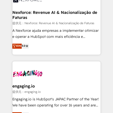
Hubs, plus migrations from Salesforce, Pipedrive, RD
Station, Freshdesk, Intercom, and more. Custom
Nexforce: Revenue AI & Nacionalização de
Faturas
objects, automations, and integrations built for
growth. 🚀 AI-Driven GTM Orchestration Unify
提供元：Nexforce: Revenue AI & Nacionalização de Faturas
HubSpot with LinkedIn, WhatsApp, email, paid
A Nexforce ajuda empresas a implementar otimizar
media, and AI voice to drive pipeline. 🤖 AI Custom
e operar a HubSpot com mais eficiência e
Agent Development Deploy AI agents for
previsibilidade de receita. Combinamos Revenue
Elite
5.0
prospecting, follow-ups, service triage, and
Operations (RevOps) e Inteligência Artificial para
knowledge retrieval—built in HubSpot. ⚡ Fast-Track
estruturar processos integrar sistemas organizar
& Growth-Track Services Fast-Track: Rapid HubSpot
dados e automatizar operações. O objetivo é
onboarding in weeks Growth-Track: Unlock
transformar a HubSpot em um verdadeiro sistema
advanced optimization & adoption 📍 São Paulo, BR
operacional de receita conectando equipes
• Des Moines, IA • New York, NY
tecnologia e dados em uma operação integrada.
Também somos distribuidores oficiais da HubSpot
engaging.io
e de mais de 150 softwares globais permitindo
提供元：engaging.io
contratar e pagar a HubSpot em reais com nota
Engaging.io is HubSpot's JAPAC Partner of the Year!
fiscal no Brasil e gerar economia de até 50% na
We have been operating for over 16 years and are
contratação de softwares internacionais.
one of HubSpot's most experienced and technically