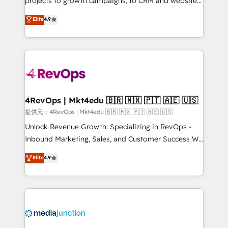
projects to growth campaigns, to CRM and websites.
HubSpot experts backed by over 10+ years of
Hire an agency that's experienced in every inch of
Elite
4.9
HubSpot experience ✔️Flexible pricing models —
HubSpot and willing to work hand-in-hand with your
Hourly-fee (assigned one Dedicated HubSpot
team to simplify the complex and build a better
Admin); Monthly-fee (HubSpot Admin + Project
experience for your team and customers.
Manager); and Fixed Project Cost (as per
requirement). ✔️Helped over 25,000+ customers so
far with our HubSpot solutions. ✔️Bespoke apps &
on-demand bundle services. Connect with us today!
4RevOps | Mkt4edu 🇧🇷 🇲🇽 🇵🇹 🇦🇪 🇺🇸
提供元：4RevOps | Mkt4edu 🇧🇷 🇲🇽 🇵🇹 🇦🇪 🇺🇸
Unlock Revenue Growth: Specializing in RevOps -
Inbound Marketing, Sales, and Customer Success We
specialize in driving revenue growth for companies
Elite
4.9
across industries through tailored marketing, sales,
and customer success strategies, utilizing RevOps
methodologies. As Latin America's largest HubSpot
partner and a global leader in education market, we
offer unparalleled insights. Operating in five
countries—Brazil, UAE (Abu Dhabi/Dubai/Sharjah),