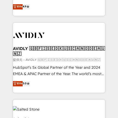
Strategy: Activate Breeze Agents, configure HubSpot
North America. Avec plus de 115 experts en
Elite
4.9
AI, & maximize AEO with tailored AI services. 🧩
marketing automation, Growth, Revops, CRM et
Integrations: Extend HubSpot with custom
webdesign. Markentive is both a consulting firm, a
integrations, hosting, & maintenance.
digital agency and an integrator. With over 115
experts in marketing automation, growth, revops,
CRM and webdesign (We focus on EMEA - USA
customers).
AVIDLY 🇬🇧🇫🇮🇸🇪🇩🇰🇺🇸🇨🇦🇳🇴🇩🇪🇦🇺
🇳🇿
提供元：AVIDLY 🇬🇧🇫🇮🇸🇪🇩🇰🇺🇸🇨🇦🇳🇴🇩🇪🇦🇺🇳🇿
HubSpot’s 5x Global Partner of the Year and 2024
EMEA & APAC Partner of the Year. The world’s most
experienced and fully accredited HubSpot Solutions
Elite
5.0
Partner. 🚀 With 2,750+ HubSpot projects delivered
and 370+ specialists across EMEA, APAC and NAM,
we de-risk complex CRM programmes and
accelerate ROI across every HubSpot Hub. 🧭 From
multi-region migrations to AI-powered automation,