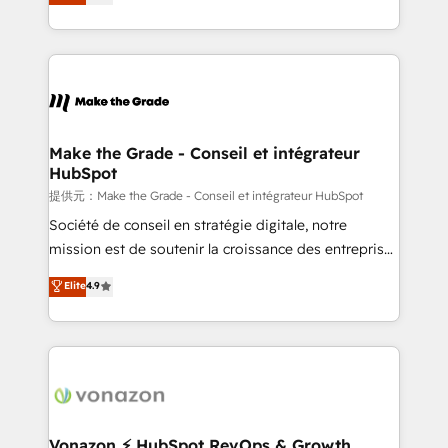
téléphonie, etc.) • Alignement des équipes grâce à un
outil et des données partagées • Amélioration de la
collecte et de l’analyse des données pour des
décisions éclairées • Optimisation de l’efficacité et
de la productivité des équipes Notre équipe de 30
consultants certifiés HubSpot aborde chaque projet
avec un engagement total, alignant processus
Make the Grade - Conseil et intégrateur
HubSpot
métiers et technologie, et guidant vos équipes à
travers le changement, tout en centrant vos objectifs
提供元：Make the Grade - Conseil et intégrateur HubSpot
d’entreprise. Grâce à une méthodologie éprouvée
Société de conseil en stratégie digitale, notre
auprès de plus de 400 clients, nous comprenons
mission est de soutenir la croissance des entreprises
rapidement vos enjeux et intégrons parfaitement
B2B à travers l’acquisition de nouveaux clients,
Elite
4.9
HubSpot dans votre organisation. Pour toute
l'intégration CRM et le développement des revenus
question technique ou besoin de structuration de
auprès de vos comptes existants. En France et à
votre projet HubSpot, contactez notre équipe pour
l'international, nous travaillons avec des ETI
un échange dédié.
ambitieuses, des grands groupes voulant aller au-
delà d’une simple transformation digitale et des
startups florissantes. Nos 3 grandes expertises sont :
➤ L’intégration de CRM et de méthodologie RevOps
Vonazon ⚡ HubSpot RevOps & Growth