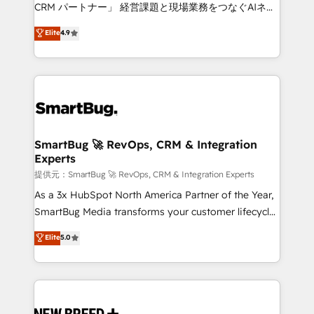
Move from any legacy CRM. Zero downtime, full data
CRM パートナー」 経営課題と現場業務をつなぐAIネイ
integrity. ➤ Implementation: Configure HubSpot to
ティブ・エージェンシーとして、HubSpot Eliteの実装
Elite
4.9
run your revenue process. Sales, marketing, and
力で顧客フロント業務を再設計します。 💡 100inc は何
service wired together. ➤ AI and Integrations: Layer
をする会社か？ HubSpotを共通基盤に、AIエージェン
Breeze AI, custom agents, and APIs to remove
トを組み込んだ顧客フロント業務（マーケティング・営
manual work. ➤ Ongoing Management: Monthly
業・CS）を組織全体で設計・実装する日本のAIネイテ
tune-ups, feature rollouts, adoption coaching. Buying
ィブ・エージェンシーです。事業部・グループ会社・部
HubSpot, switching to it, or reviving a stale portal?
門が分立する組織で、データと業務プロセスのサイロ化
We are built for the work.
を、CRMを軸とした全社共通基盤に再構築します。意
SmartBug 🚀 RevOps, CRM & Integration
Experts
思決定者・PMO・現場担当者に並走します。 1️⃣
HubSpot導入・活用支援 顧客データの一元化から、
提供元：SmartBug 🚀 RevOps, CRM & Integration Experts
GTMの見える化・自動化まで。全Hub統合運用、デー
As a 3x HubSpot North America Partner of the Year,
タ品質設計、グループ横断のCRM統合に対応します。
SmartBug Media transforms your customer lifecycle
2️⃣ AIエージェント組織構築 営業・マーケティング業務
into a revenue engine. Our unified ecosystem
Elite
5.0
の一部をAIが自律実行する組織への移行を設計・実装。
includes specialized divisions Globalia (AI &
Breeze・Claude等をHubSpotと連携させ、役割定義・
Software) and Point Success Media (Paid Media),
運用ルール・成果指標まで含めて設計します。 3️⃣ 全社
making this the official home for all three brands. 🔄
DX × AI推進のPMO伴走支援 複数部門をまたぐDX×AI変
Implementation & Integration - Seamless migrations
革を、構想から実装・定着までPMOとして主導。「設
and system integrations powered by Globalia’s