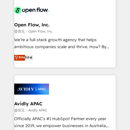
the past into the consultancy of the future. Great
leveraging your commercial data for a fully
things are happening.
integrated buyers journey. Elixir is located in
Brussels, Munich "München", Cologne "Köln", Paris
and Amsterdam. Elixir is a first mover and leader
Open Flow, Inc.
when it comes to HubSpot sales and service
提供元：Open Flow, Inc.
implementations, highly renowned for our business
We’re a full-stack growth agency that helps
acumen, process (re-)design experience and a
ambitious companies scale and thrive. How? By
massive amount of success stories in this area. We
upgrading and streamlining every single revenue-
Elite
5.0
integrate HubSpot with complex solutions like SAP,
generating aspect of your business. We’re proud
MicroSoft, custom solutions,... Our company also has
HubSpot Elite Solutions Partners and devout CRM
strong experience with HubSpot CRM extension,
nerds who can harness HubSpot’s custom digital
mobile apps for Field Service Management and
tools to improve each touchpoint of your customer
Retail execution, CPQ, customer portals and
experience. Working hand-in-hand with your team,
HubSpot CMS developments. And we're champions
we’ll assemble a RevOps machine that drives more
when it comes to complex data migrations.
traffic, generates better leads and crushes your
Avidly APAC
revenue goals. We've worked with thousands of
提供元：Avidly APAC
HubSpot customers and we'd love to work with you
Officially APAC's #1 HubSpot Partner every year
too! Clients come to us for: Advanced CRM solutions
since 2019, we empower businesses in Australia,