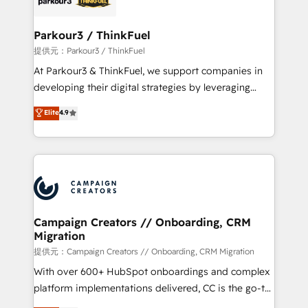
automation, and revenue intelligence to help
companies scale faster and smarter. 🔹 BOOMS:
Parkour3 / ThinkFuel
Demand generation for all your buyers With BOOMS,
提供元：Parkour3 / ThinkFuel
you invest in 100% of your buyers, accelerating your
At Parkour3 & ThinkFuel, we support companies in
growth and positioning yourself as an undisputed
developing their digital strategies by leveraging
leader. 🔹 BOOST: Optimize your digital
technologies and automating their marketing and
Elite
4.9
transformation process A methodology designed to
sales processes to generate growth. Our offer spans
implement HubSpot effectively and optimize your
from Strategy to Operations. We specialize in CRM
digital processes. 🔹 Trusted by Industry Leaders
onboarding and implementation, web design, sales
With an average rating of 4.9/5 and a proven track
& marketing automation, and digital marketing. With
record of business transformation, our growth-first
extensive experience working with tech companies
approach has helped brands dominate their
and manufacturers since 2002, we are committed to
markets.
empowering our clients and developing their
Campaign Creators // Onboarding, CRM
Migration
autonomy. Get to grips with HubSpot through
guided implementation and seamless integration of
提供元：Campaign Creators // Onboarding, CRM Migration
the CRM platform into your digital ecosystem. Would
With over 600+ HubSpot onboardings and complex
you like support in deploying your inbound
platform implementations delivered, CC is the go-to
marketing strategy? We'll provide support tailored
Elite Solutions Partner for businesses ready to