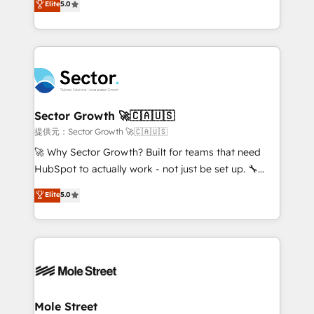
Elite
5.0
Oferecemos ainda agentes de IA especializados em
capable Agency Partners globally. We specialise in
HubSpot que automatizam tarefas executam rotinas
complex CRM migrations, implementations,
no CRM e mantêm os dados organizados, como um
integrations, custom CMS portal development,
especialista operando a plataforma 24/7. Hoje 300+
design & UX for mid to large to multi national
empresas em 13 países utilizam a Nexforce. Somos
businesses. Our teams are based in North America
a maior parceira da HubSpot na América Latina e
and APAC. We are HubSpot's top-ranked Advanced
líder no ranking global de sucesso do cliente da
Implementation Certified Partner and we contribute
Sector Growth 🚀🇨🇦🇺🇸
HubSpot.
to their advisory council. We strive to do 'good work
提供元：Sector Growth 🚀🇨🇦🇺🇸
with good people' and have worked with incredible
🚀 Why Sector Growth? Built for teams that need
brands. You can see some of them on our website,
HubSpot to actually work - not just be set up. 🔧
along with plenty of case studies.
HubSpot Experts: Onboarding, migrations,
Elite
5.0
automation, and training built for adoption. ⚡ Highly
Technical Execution: ERP, EMR and Custom
Integrations; complex builds delivered in weeks, not
months. 🤖 AI Consulting & Agents: AI-powered
workflows; automation agents; process optimization
inside HubSpot. 🏆 Industry Experience: 🏥
Healthcare: HIPAA implementations; secure data
Mole Street