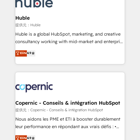
skills, processes, and internal team you need to
CRM Migrations using our in-house "HubScrub" Tool.
attract the right buyers, close deals faster, and grow
without outside dependencies. You’ll learn how to: •
Huble
Set up, audit, and organize your HubSpot portal •
提供元：Huble
Get your sales team fully using HubSpot • Track
Huble is a global HubSpot, marketing, and creative
pipeline and revenue across the entire buyer journey
consultancy working with mid-market and enterprise
• Build an in-house marketing team that drives
businesses. We go beyond implementation, shaping
Elite
4.9
growth • Create content and videos that attract
the strategy, processes, and teams that turn
buyers • Use AI to scale smarter Our coaching-led
HubSpot into a genuine growth engine. Named
approach works best for companies that are done
HubSpot's Global Partner of the Year in 2024,
with outsourcing and ready to build something that
consistently ranked among their top 5 partners
lasts. So if you're ready to become the most trusted
worldwide, and with over 15 years in the ecosystem,
voice in your market, let’s talk.
Huble has built a track record that speaks for itself.
One company, one operating model, delivering
Copernic - Conseils & intégration HubSpot
across offices and consulting teams in the UK, USA,
提供元：Copernic - Conseils & intégration HubSpot
Canada, Germany, France, Belgium, Singapore, and
Nous aidons les PME et ETI à booster durablement
South Africa. Certified compliant with ISO/IEC
leur performance en répondant aux vrais défis : •
27001:2022 and ISO 9001:2015 across all seven
Intégration de HubSpot avec d’autres outils (ERP,
Elite
4.9
international offices and 175+ employees.