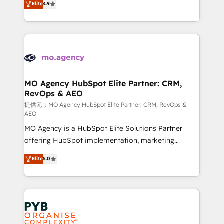
Elite
4.9
to your needs and sales objectives. With 125+
migrate, replatform, and scale smarter. We specialize
certifications, we are part of the most certified
in high-impact CRM and CMS migrations and
Canadian agencies, and we both hold Onboarding
onboarding from platforms like Salesforce, NetSuite,
Accreditations. Based in Canada (coast to coast), our
Zoho, Pardot, Marketo, Microsoft Dynamics, Wix,
services are offered in both English & French.
WordPress and legacy CRMs, turning fragmented
systems into unified, growth-ready HubSpot
architectures that accelerate revenue operations and
MO Agency HubSpot Elite Partner: CRM,
RevOps & AEO
performance. - Multi-object CRM migration, cleanup,
and implementation. - Pre-built and custom
提供元：MO Agency HubSpot Elite Partner: CRM, RevOps &
AEO
integrations across your full tech stack. - Custom
MO Agency is a HubSpot Elite Solutions Partner
object setup, CMS builds, and full-funnel automation.
offering HubSpot implementation, marketing
- Dashboards, lifecycle campaigns, and lead
automation, CRM and RevOps consulting, data
nurturing sequences. - Cross-hub setup across
Elite
5.0
architecture, sales enablement, lifecycle automation,
Marketing, Sales, Operations, and Service Hubs. -
lead scoring and revenue reporting. HubSpot,
Ongoing optimization, managed support, and
Salesforce and integrated enterprise stacks. Digital
scalable retainers. Let’s make HubSpot your most
Marketing, Answer Engine Optimisation, and
powerful growth engine. Built to convert, scale, and
Generative Engine Optimisation (AI Search),
drive results.