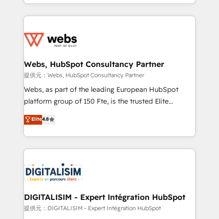
solve all your HubSpot challenges and improve user
sales, and service hubs • Built-in flexibility for
adoption, sales process and marketing results.
startups to global brands
Services 📚 Onboarding your team to HubSpot for
the first time 🔧 Designing and optimising your
HubSpot set-up for better results 🌐 Website design
and build using HubSpot 🔌 Integrating HubSpot
Webs, HubSpot Consultancy Partner
with other systems 🎓 Training your teams to be
提供元：Webs, HubSpot Consultancy Partner
HubSpot pros 📊 Lead generation services using
Webs, as part of the leading European HubSpot
HubSpot Why us? - SIX HubSpot Accreditations -
platform group of 150 Fte, is the trusted Elite
awarded by HubSpot after a rigorous process for
HubSpot CRM Partner offering you a roadmap on
Elite
4.8
CRM, Solutions Architecture, Onboarding , Data
maximizing EBITDA and achieving Commercial
Migration, Custom Integration & Platform
Excellence. With our targeted processes, we
Enablement -Onboarded over 500 businesses to
strengthen your digital transformation and minimize
HubSpot -Top 1% of partners worldwide -In-house
costs. As HubSpot's Advanced Accredited CRM
team of 25+ experts Contact us today to help you
Implementation partner, we provide expertise to
get more from your investment in HubSpot.
drive your business forward. Since 2015 we are fully
www.bbdboom.com
dedicated to HubSpot and with an experienced
DIGITALISIM - Expert Intégration HubSpot
team (50+), we work with reputable companies in
提供元：DIGITALISIM - Expert Intégration HubSpot
B2B sectors such as manufacturing, SaaS and