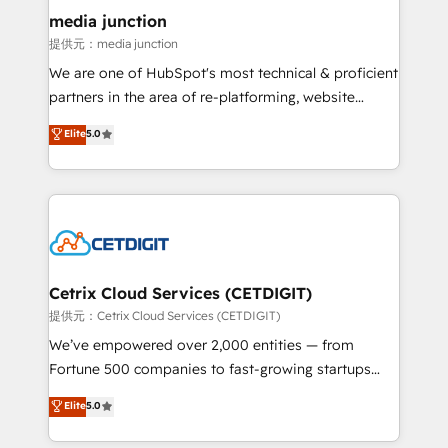
Mexico, USA, and Portugal—we've executed over a
media junction
hundred successful operations. Our approach,
提供元：media junction
rooted in RevOps principles, integrates analysis,
We are one of HubSpot's most technical & proficient
training, planning, and qualification. Leveraging
partners in the area of re-platforming, website
technology, data analytics, CRM optimization, and
design & development. We specialize in multi-hub
Elite
5.0
inbound marketing tactics, we focus on
implementations for mid-market & enterprise
understanding, nurturing, and converting leads.
companies. We are woman-owned, powered by
Partner with us to unlock your business's full
coffee, and we ❤️ dogs. We produce award-winning
potential and achieve sustained growth in today's
work for our clients. 🏆2023 Technical Expertise
competitive market.
Impact Award 🏆2022 Technical Expertise Impact
Award 🏆2022 Platform Migration Excellence Impact
Award 🏆2020 Elite Solutions Partner 🏆2019
Cetrix Cloud Services (CETDIGIT)
Integrations HubSpot Impact Award 🏆2019
提供元：Cetrix Cloud Services (CETDIGIT)
Marketing Enablement HubSpot Impact Award 🏆
We’ve empowered over 2,000 entities — from
2018 Website Design HubSpot Impact Award 🏆2017
Fortune 500 companies to fast-growing startups
Website Design HubSpot Impact Award 🏆2016
and nonprofits — to streamline operations, scale
Elite
5.0
Growth-Driven Design Agency of the Year 🏆2016
revenue, and unlock the full potential of HubSpot.
Sales Enablement HubSpot Impact Award 🏆2015
With deep technical and industry expertise, we fuse