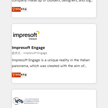
company made up of builders, designers, and big
years as a HubSpot partner. • 2023 Impact Awards:
thinkers. We blend strategy, design, and
Elite
4.9
Platform Migration Excellence. • Top 3 Partner of the
development—always fueled by curiosity—to turn
Year LATAM 2022, 2023, 2024, 2025. • Partner of the
ideas, opportunities, and challenges into meaningful
Year 2024. • Organizer of Aliados.ai (AI, marketing &
experiences. To us, technology is more than just
tech global congress). 👉 Ready to scale your
code; it’s about creating things that are useful, cool,
business with HubSpot? Let Cebra’s experts help
and—most importantly—simple. That’s why we lean
you grow faster, smarter, and with impact.
into bold ideas and shape them into thoughtful
products and strategies that actually make a
Impresoft Engage
difference.
提供元：Impresoft Engage
Impresoft Engage is a unique reality in the Italian
panorama, which was created with the aim of
putting Customer Experience at the center by
Elite
4.9
creating digital environments capable of integrating
people, processes and data. We offer the best
digital solutions on the market, ranging from CRM
processes and technologies to digital strategy, from
marketing automation to online and offline sales
processes through Customer Service Management,