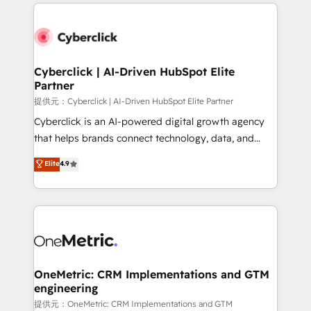
website, or build your new one.
Cyberclick | AI-Driven HubSpot Elite
Partner
提供元：Cyberclick | AI-Driven HubSpot Elite Partner
Cyberclick is an AI-powered digital growth agency
that helps brands connect technology, data, and
creativity to achieve measurable results. Founded in
Elite
4.9
Barcelona and operating across Spain, LATAM, and
the UK, we support global companies in building
smarter marketing, sales, and customer success
strategies. As the only HubSpot Elite Partner in
Iberia (Spain & Portugal), we combine human insight
with intelligent automation to drive sustainable
growth. Our multidisciplinary team designs solutions
OneMetric: CRM Implementations and GTM
engineering
that simplify complexity, boost performance, and
turn innovation into real impact. 🌍 Highlights •
提供元：OneMetric: CRM Implementations and GTM