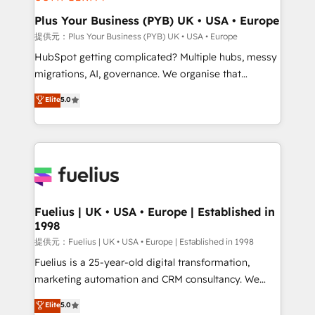
HubSpot Content Hub, WordPress development,
B2B SEO, paid media, and content. We work with
Plus Your Business (PYB) UK • USA • Europe
enterprise and growth-led companies across
提供元：Plus Your Business (PYB) UK • USA • Europe
technology, professional services, financial services
HubSpot getting complicated? Multiple hubs, messy
and industrial sectors. Offices in Johannesburg, Cape
migrations, AI, governance. We organise that
Town and London. 500+ HubSpot CRM
complexity, so your team can put HubSpot to work...
Elite
5.0
implementations delivered. AI visibility coverage
Welcome to our Profile! We help with: • CRM
across ChatGPT, Claude, Perplexity, Gemini and
implementation, reports, workflows, and team
Google AI Overviews. HubSpot Impact Award -
training • CRM migration from Salesforce, Pipedrive,
Customer First HubSpot Impact Award - Integrations
Dynamics and others • Technical projects including
Innovation HubSpot Impact Award - Platform
custom API integrations with ERP (and other
Migration Excellence HubSpot Impact Award -
systems) • AI governance for HubSpot-centred
Platform Excellence 35+ full-time HubSpot
operations A little about us: • Boutique 'Elite' team of
Fuelius | UK • USA • Europe | Established in
professionals.
1998
12 • 150+ clients across Sales Hub, Marketing Hub,
Service Hub, Data Hub and CMS • ISO/IEC
提供元：Fuelius | UK • USA • Europe | Established in 1998
27001:2022, ISO 9001:2015, and ISO 42001:2023
Fuelius is a 25-year-old digital transformation,
certified - the AI management standard • GuardHub:
marketing automation and CRM consultancy. We
our AI governance framework, built on ISO 42001
enable mid-market and enterprise clients to
Elite
5.0
Ready for the next step? Click the 👈 '𝗖𝗼𝗻𝘁𝗮𝗰𝘁
maximise their return from digital and fuel their