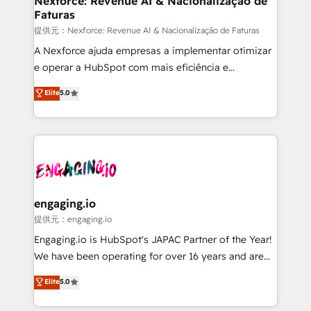
Nexforce: Revenue AI & Nacionalização de
Faturas
objects, automations, and integrations built for
growth. 🚀 AI-Driven GTM Orchestration Unify
提供元：Nexforce: Revenue AI & Nacionalização de Faturas
HubSpot with LinkedIn, WhatsApp, email, paid
A Nexforce ajuda empresas a implementar otimizar
media, and AI voice to drive pipeline. 🤖 AI Custom
e operar a HubSpot com mais eficiência e
Agent Development Deploy AI agents for
previsibilidade de receita. Combinamos Revenue
Elite
5.0
prospecting, follow-ups, service triage, and
Operations (RevOps) e Inteligência Artificial para
knowledge retrieval—built in HubSpot. ⚡ Fast-Track
estruturar processos integrar sistemas organizar
& Growth-Track Services Fast-Track: Rapid HubSpot
dados e automatizar operações. O objetivo é
onboarding in weeks Growth-Track: Unlock
transformar a HubSpot em um verdadeiro sistema
advanced optimization & adoption 📍 São Paulo, BR
operacional de receita conectando equipes
• Des Moines, IA • New York, NY
tecnologia e dados em uma operação integrada.
Também somos distribuidores oficiais da HubSpot
engaging.io
e de mais de 150 softwares globais permitindo
提供元：engaging.io
contratar e pagar a HubSpot em reais com nota
Engaging.io is HubSpot's JAPAC Partner of the Year!
fiscal no Brasil e gerar economia de até 50% na
We have been operating for over 16 years and are
contratação de softwares internacionais.
one of HubSpot's most experienced and technically
Elite
5.0
Oferecemos ainda agentes de IA especializados em
capable Agency Partners globally. We specialise in
HubSpot que automatizam tarefas executam rotinas
complex CRM migrations, implementations,