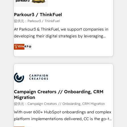
automation, and revenue intelligence to help
companies scale faster and smarter. 🔹 BOOMS:
Parkour3 / ThinkFuel
Demand generation for all your buyers With BOOMS,
提供元：Parkour3 / ThinkFuel
you invest in 100% of your buyers, accelerating your
At Parkour3 & ThinkFuel, we support companies in
growth and positioning yourself as an undisputed
developing their digital strategies by leveraging
leader. 🔹 BOOST: Optimize your digital
technologies and automating their marketing and
Elite
4.9
transformation process A methodology designed to
sales processes to generate growth. Our offer spans
implement HubSpot effectively and optimize your
from Strategy to Operations. We specialize in CRM
digital processes. 🔹 Trusted by Industry Leaders
onboarding and implementation, web design, sales
With an average rating of 4.9/5 and a proven track
& marketing automation, and digital marketing. With
record of business transformation, our growth-first
extensive experience working with tech companies
approach has helped brands dominate their
and manufacturers since 2002, we are committed to
markets.
empowering our clients and developing their
Campaign Creators // Onboarding, CRM
Migration
autonomy. Get to grips with HubSpot through
guided implementation and seamless integration of
提供元：Campaign Creators // Onboarding, CRM Migration
the CRM platform into your digital ecosystem. Would
With over 600+ HubSpot onboardings and complex
you like support in deploying your inbound
platform implementations delivered, CC is the go-to
marketing strategy? We'll provide support tailored
Elite Solutions Partner for businesses ready to