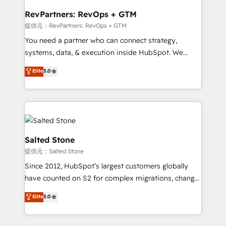
we turn complexity into clarity, human at global
scale. 🏆 HubSpot’s CEO called us “the partner of the
RevPartners: RevOps + GTM
future.” Others agree it is proof of trust built through
提供元：RevPartners: RevOps + GTM
measurable impact.
You need a partner who can connect strategy,
systems, data, & execution inside HubSpot. We
bridge the gap where most agencies fall short by
Elite
5.0
combining GTM strategy with technical execution to
solve the right problem with the right solution. As the
only firm in the world to hold Elite Partner
Accreditations with both HubSpot and Clay, our
clients gain a unique advantage in CRM architecture,
pipeline generation, data intelligence, and go-to-
Salted Stone
market execution. Why B2B Businesses Choose RP: -
提供元：Salted Stone
Secure: Soc2 compliant 🛡️ - Pricing: Implementations
Since 2012, HubSpot’s largest customers globally
starting at $1,5k 💵 - Speed: Launch in 14 days ⚡ -
have counted on S2 for complex migrations, change
Global: 250 professionals across five continents 🌐 -
management, systems integration, and creative
Scale: Fastest tiering Elite HubSpot Partner 🪴 -
Elite
5.0
solutions that deliver measurable impact and
Sales Hub: More implementations than any other
transform brand experiences As one of the few full-
Partner 💻 - Migrations: We convert Salesforce