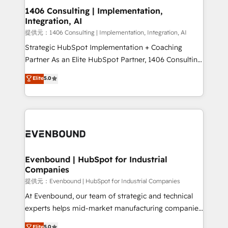
allowing companies to optimize processes and meet
1406 Consulting | Implementation,
Integration, AI
the needs of the customer. We are part of Impresoft
Group, a group of specialized and complementary
提供元：1406 Consulting | Implementation, Integration, AI
companies that divide their offer into 4
Strategic HubSpot Implementation + Coaching
Competence Centers: Smart Manufacturing,
Partner As an Elite HubSpot Partner, 1406 Consulting
Customer First, Enabling Technologies & Security.
helps mid-market revenue teams transform how
Elite
5.0
The synergies generated by these integrations,
they sell, market, and serve. We don't just build your
together with the combination of talents, skills,
HubSpot—we teach your team to own it, then stay
solutions and services, have allowed the group to
to help you keep winning. What We Do ⚙️ CRM
build an unrivaled offering portfolio on the market
Implementations across Marketing, Sales, Service,
to accompany companies on their digital
Data & Content 📈 Sales & Marketing Alignment +
transformation journey.
Revenue Team Enablement 🤖 Breeze AI & Custom
Agent Creation 🔄 Custom Integrations & Data
Evenbound | HubSpot for Industrial
Companies
Migration Why 1406 We become part of your team.
Your team learns while we build. We fix what others
提供元：Evenbound | HubSpot for Industrial Companies
broke. Built for mid-market reality—practical
At Evenbound, our team of strategic and technical
solutions that work with your actual headcount and
experts helps mid-market manufacturing companies
constraints. By the Numbers 🏆 Top 1% of all
achieve real growth. We specialize in delivering
Elite
5.0