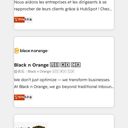
Nous aidons les entreprises et les dirigeants à se
business services. We prepare a customized
rapprocher de leurs clients grâce à HubSpot ! Chez
business case that demonstrates the value and
DIGITALISIM, nous avons l'intime conviction que la
Elite
5.0
impact of your digital transformation, including a
réussite des entreprises passe par l’innovation web,
detailed financial rationale with a focus on ROI and
le marketing digital, et la relation client ! C'est
TCO. As a trusted extension of your team, we
pourquoi, nos experts sont à la fois capables de
believe in the power of partnership. Together, we
gérer votre projet de création de site internet, votre
embark on a transformational journey that sets your
référencement, votre stratégie digitale et le pilotage
business up for long-term success. Unlock your
et l'intégration d'HubSpot ! Les grandes phases d'un
business. If not now, when?
projet HubSpot avec DIGITALISIM : 🧽 Nettoyage,
Black n Orange 🇺🇸 🇲🇽 🇨🇦
migration et intégration des bases de données. 🚀
提供元：Black n Orange 🇺🇸 🇲🇽 🇨🇦
Développement des interfaces avec vos logiciels
We don’t just optimize — we transform businesses.
métiers ⚙️ Configuration de la plateforme HubSpot
At Black n Orange, we go beyond traditional Inbound
📈 Configuration de rapports et tableaux de bord 🤝
Marketing with our exclusive methodologies:
Elite
5.0
Book Process & Guidelines utilisateurs 🎓
BOOMS and BOOST. Together, they form a powerful
Formations des utilisateurs
combination that has driven success for over 800
businesses worldwide. As Elite HubSpot Partners, we
specialize in crafting high-performance growth
strategies that integrate data-driven marketing,