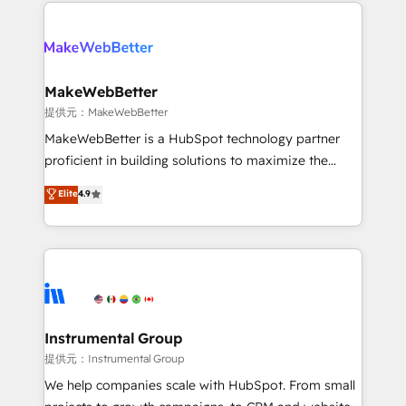
service creative agencies in the HubSpot
addicts to HubSpot evangelists 🧡 Don't hire a
ecosystem, we blend strategy, technology, & award-
marketing agency for an Ops problem. Don't hire a
winning design to build scalable, globally
technical agency for a growth problem. Hire a
regionalized HubSpot websites, integrated
partner built to solve both.
marketing campaigns, & RevOps frameworks that
MakeWebBetter
fuel long-term success We connect the entire
提供元：MakeWebBetter
customer lifecycle through seamless integrations,
MakeWebBetter is a HubSpot technology partner
ensure long-term adoption with change-
proficient in building solutions to maximize the
management programs, and align marketing, sales,
operational efficiency of HubSpot. The fastest-
Elite
4.9
and service to drive sustainable growth With 6 key
growing tech-enabler & facilitator, MakeWebBetter,
HubSpot accreditations and experience across
hands you the blend of HubSpot expertise &
hundreds of organizations in dozens of industries,
eminent solutions & integrations. Trust us to
there’s a good chance one of our globally integrated
streamline your HubSpot experience. 🚀HubSpot
teams has worked with clients just like you Let’s
Elite Partners with 10+ years of HubSpot experience
explore whether S2 is the partner you’ve been
🤝HubSpot Premier Integration partner 🤝Google
looking for...and get your next big initiative moving!
Premier Partner 2023 🌟5 HubSpot Accreditations 🌟
Instrumental Group
Won HubSpot Theme Challenge 2021 🌟INBOUND’19
提供元：Instrumental Group
HubSpot Rising Star Why us? Harnessing the full
We help companies scale with HubSpot. From small
potential of the powerful HubSpot CRM. ✔️A team of