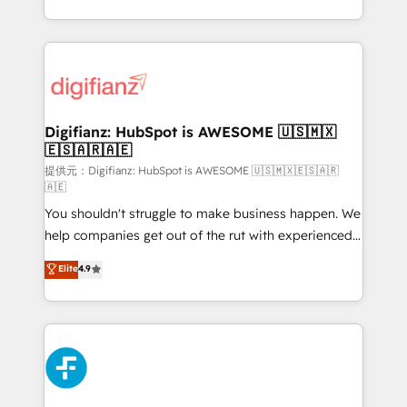
(𝘸𝘦'𝘳𝘦 𝘴𝘶𝘱𝘦𝘳 𝘳𝘦𝘴𝘱𝘰𝘯𝘴𝘪𝘷𝘦)
growth. We modernise platforms, streamline
operations that are causing inefficiencies, improve
customer experiences, integrate systems, and
supercharge revenue operations Key services: • CRM
Implementation • Systems Integration • Digital
Transformation / Web Development • RevOps &
Digifianz: HubSpot is AWESOME 🇺🇸🇲🇽
🇪🇸🇦🇷🇦🇪
Sales Consulting • Marketing Automation What
makes us different? 🚀 Top 0.5% of global HubSpot
提供元：Digifianz: HubSpot is AWESOME 🇺🇸🇲🇽🇪🇸🇦🇷
🇦🇪
agencies ⚙️ The strongest technical ability and
You shouldn't struggle to make business happen. We
integration capabilities 💼 Consultative, long-term
help companies get out of the rut with experienced,
partners who will embed ourselves into your
process-oriented teams implementing HubSpot
business, processes and systems 🏢 We specialise in
Elite
4.9
Marketing, Sales, Service, CMS and Operations Hub,
working with mid-market and enterprise
so selling and actually engaging with your customers
organisations, global organisations and those with
feels easy and pain-free. We are a top ranked
complex use cases 🏆 CRM Implementation,
HubSpot Elite Partner, winner of Rookie of the Year
Platform Enablement, Custom Integration and
and Customer First Awards, 4.9/5 rating in HubSpot
Onboarding Accredited 🔐 ISO27001 & ISO9001
Reviews and 4.9/5 rating in Clutch Reviews. Digifianz
Certified