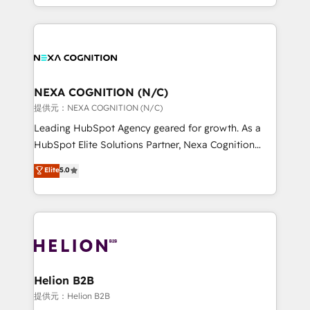
to HubSpot New lead generation strategies Time-
implementation. And we deliver best practice across
saving automations Fresh growth campaigns Robust
the whole HubSpot platform, covering marketing,
help desk Unified revenue operations Dynamic
sales, service, CMS and integrations. We work with
website development Award-winning creative
all businesses, from start-up to Enterprise, and have
design We live and breathe HubSpot and are ready
delivered the largest HubSpot implementations in
to take on real challenges!
the world. Our human approach to digital
NEXA COGNITION (N/C)
transformation is designed for businesses who want
提供元：NEXA COGNITION (N/C)
to grow. And we're passionate about APAC
Leading HubSpot Agency geared for growth. As a
businesses leading the world in technology, agility
HubSpot Elite Solutions Partner, Nexa Cognition
and productivity. We also have a proven track
ranks in the top 1% of global HubSpot Partners and
Elite
5.0
record migrating businesses from CRM & Marketing
has been one of the longest-standing partners since
Platforms such as Salesforce, Dynamics, Pipedrive,
2012. We empower businesses to harness the full
and Marketo onto HubSpot. Our methodology
potential of HubSpot by combining strategic
literally transforms the way the businesses we work
insights with technical excellence, we deliver
with attract and retain customers, manage their
bespoke HubSpot solutions tailored to drive
business people and processes, and how they
measurable growth and operational efficiency. Why
service their customers.
Choose Nexa Cognition? 🚀 HubSpot Expertise: Our
Helion B2B
certified team specialises in CRM implementation,
提供元：Helion B2B