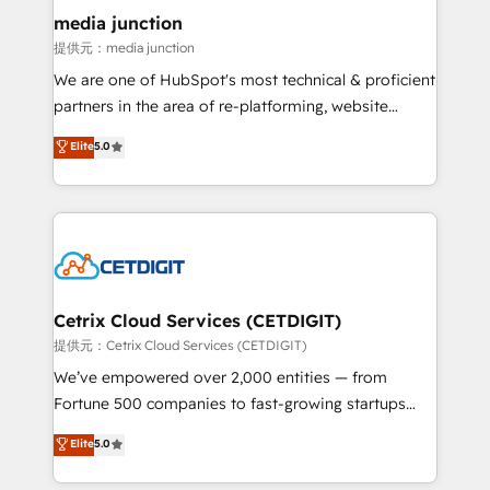
Mexico, USA, and Portugal—we've executed over a
media junction
hundred successful operations. Our approach,
提供元：media junction
rooted in RevOps principles, integrates analysis,
We are one of HubSpot's most technical & proficient
training, planning, and qualification. Leveraging
partners in the area of re-platforming, website
technology, data analytics, CRM optimization, and
design & development. We specialize in multi-hub
Elite
5.0
inbound marketing tactics, we focus on
implementations for mid-market & enterprise
understanding, nurturing, and converting leads.
companies. We are woman-owned, powered by
Partner with us to unlock your business's full
coffee, and we ❤️ dogs. We produce award-winning
potential and achieve sustained growth in today's
work for our clients. 🏆2023 Technical Expertise
competitive market.
Impact Award 🏆2022 Technical Expertise Impact
Award 🏆2022 Platform Migration Excellence Impact
Award 🏆2020 Elite Solutions Partner 🏆2019
Cetrix Cloud Services (CETDIGIT)
Integrations HubSpot Impact Award 🏆2019
提供元：Cetrix Cloud Services (CETDIGIT)
Marketing Enablement HubSpot Impact Award 🏆
We’ve empowered over 2,000 entities — from
2018 Website Design HubSpot Impact Award 🏆2017
Fortune 500 companies to fast-growing startups
Website Design HubSpot Impact Award 🏆2016
and nonprofits — to streamline operations, scale
Elite
5.0
Growth-Driven Design Agency of the Year 🏆2016
revenue, and unlock the full potential of HubSpot.
Sales Enablement HubSpot Impact Award 🏆2015
With deep technical and industry expertise, we fuse