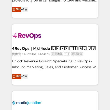
projects to growth campaigns, to CRM and websites.
HubSpot experts backed by over 10+ years of
Hire an agency that's experienced in every inch of
Elite
4.9
HubSpot experience ✔️Flexible pricing models —
HubSpot and willing to work hand-in-hand with your
Hourly-fee (assigned one Dedicated HubSpot
team to simplify the complex and build a better
Admin); Monthly-fee (HubSpot Admin + Project
experience for your team and customers.
Manager); and Fixed Project Cost (as per
requirement). ✔️Helped over 25,000+ customers so
far with our HubSpot solutions. ✔️Bespoke apps &
on-demand bundle services. Connect with us today!
4RevOps | Mkt4edu 🇧🇷 🇲🇽 🇵🇹 🇦🇪 🇺🇸
提供元：4RevOps | Mkt4edu 🇧🇷 🇲🇽 🇵🇹 🇦🇪 🇺🇸
Unlock Revenue Growth: Specializing in RevOps -
Inbound Marketing, Sales, and Customer Success We
specialize in driving revenue growth for companies
Elite
4.9
across industries through tailored marketing, sales,
and customer success strategies, utilizing RevOps
methodologies. As Latin America's largest HubSpot
partner and a global leader in education market, we
offer unparalleled insights. Operating in five
countries—Brazil, UAE (Abu Dhabi/Dubai/Sharjah),