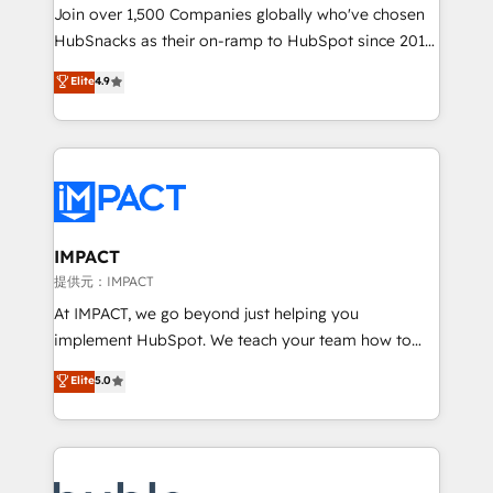
people, exciting ideas and can-do mentality, we
Join over 1,500 Companies globally who've chosen
ensure revenue growth on a daily basis. So tell us
HubSnacks as their on-ramp to HubSpot since 2014
your challenge; our passionate and growth driven
Simple pay-as-you-go plans that accelerate value...
Elite
4.9
team of 100+ experts is ready for you! Driving digital
1️⃣ Set Up | Onboarding New or Check-fixing existing
growth | www.brightdigital.com
HubSpot portals 2️⃣ Scale Up | 100% HubSpot Task
Execution... Global 24/7 ... All Experts 3️⃣ Integrate |
your entire Tech Stack with Custom Integrations
Slash months from your API Integration project... ⬅️
Click "Contact Business" ⬅️ to access 150+ Kickstart
Integration templates that put HubSpot in the center
IMPACT
of your tech stack, syncing... 🛍️ Shopify or
提供元：IMPACT
WooCommerce 💲 Stripe or Paypal 💰 Sage or
At IMPACT, we go beyond just helping you
Netsuite 🤖 Google or Microsoft ✍️ DocuSign or
implement HubSpot. We teach your team how to
PandaDoc 🌐 Avalara or Quaderno HubSnacks holds
master it. As the creators of the Endless Customers
Elite
5.0
the rare Advanced "Custom Integrations"
System™ (the next evolution of They Ask, You
Accreditation, securely sync data across... 🔄 any
Answer), we’re the only HubSpot partner built
apps, in any direction. Stuck on your old CRM..?
entirely around coaching and training. That means
Migrate | seamlessly off your old CRM onto a clean
we don’t do the work for you; we help you build the
new HubSpot portal with Advanced Website and