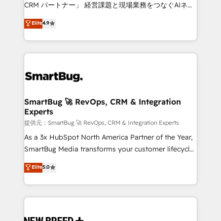
Move from any legacy CRM. Zero downtime, full data
CRM パートナー」 経営課題と現場業務をつなぐAIネイ
integrity. ➤ Implementation: Configure HubSpot to
ティブ・エージェンシーとして、HubSpot Eliteの実装
Elite
4.9
run your revenue process. Sales, marketing, and
力で顧客フロント業務を再設計します。 💡 100inc は何
service wired together. ➤ AI and Integrations: Layer
をする会社か？ HubSpotを共通基盤に、AIエージェン
Breeze AI, custom agents, and APIs to remove
トを組み込んだ顧客フロント業務（マーケティング・営
manual work. ➤ Ongoing Management: Monthly
業・CS）を組織全体で設計・実装する日本のAIネイテ
tune-ups, feature rollouts, adoption coaching. Buying
ィブ・エージェンシーです。事業部・グループ会社・部
HubSpot, switching to it, or reviving a stale portal?
門が分立する組織で、データと業務プロセスのサイロ化
We are built for the work.
を、CRMを軸とした全社共通基盤に再構築します。意
SmartBug 🚀 RevOps, CRM & Integration
Experts
思決定者・PMO・現場担当者に並走します。 1️⃣
HubSpot導入・活用支援 顧客データの一元化から、
提供元：SmartBug 🚀 RevOps, CRM & Integration Experts
GTMの見える化・自動化まで。全Hub統合運用、デー
As a 3x HubSpot North America Partner of the Year,
タ品質設計、グループ横断のCRM統合に対応します。
SmartBug Media transforms your customer lifecycle
2️⃣ AIエージェント組織構築 営業・マーケティング業務
into a revenue engine. Our unified ecosystem
Elite
5.0
の一部をAIが自律実行する組織への移行を設計・実装。
includes specialized divisions Globalia (AI &
Breeze・Claude等をHubSpotと連携させ、役割定義・
Software) and Point Success Media (Paid Media),
運用ルール・成果指標まで含めて設計します。 3️⃣ 全社
making this the official home for all three brands. 🔄
DX × AI推進のPMO伴走支援 複数部門をまたぐDX×AI変
Implementation & Integration - Seamless migrations
革を、構想から実装・定着までPMOとして主導。「設
and system integrations powered by Globalia’s