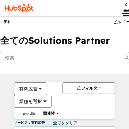
メ
ュ
ビルド
戻る
全てのSolutions Partner
フィルター
有料広告
業種を選択
表示順：
関連性
サービス：有料広告
全てをクリア