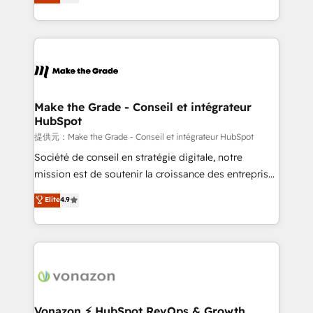
HubSpot un vrai levier de performance pour votre
organisation. Cela passe par la compréhension de
vos processus, la fiabilisation de vos données et
l'alignement de vos équipes — avant même d'ouvrir
la plateforme. Nos domaines d'intervention : -
Intégration & paramétrage HubSpot - Migration CRM
& reprise de données - Stratégie RevOps &
Make the Grade - Conseil et intégrateur
HubSpot
alignement Marketing / Sales - Data, reporting &
tableaux de bord - Onboarding, audit &
提供元：Make the Grade - Conseil et intégrateur HubSpot
optimisation - Intégrations métiers (ERP, téléphonie,
Société de conseil en stratégie digitale, notre
e-commerce) - Formation & accompagnement au
mission est de soutenir la croissance des entreprises
changement Nous intervenons auprès des PME, ETI
B2B à travers l’acquisition de nouveaux clients,
Elite
4.9
et grandes entreprises en France et à l'international,
l'intégration CRM et le développement des revenus
dans des secteurs variés : SaaS, immobilier,
auprès de vos comptes existants. En France et à
industrie, éducation, banque & assurance, transport
l'international, nous travaillons avec des ETI
& logistique.
ambitieuses, des grands groupes voulant aller au-
delà d’une simple transformation digitale et des
startups florissantes. Nos 3 grandes expertises sont :
➤ L’intégration de CRM et de méthodologie RevOps
Vonazon ⚡ HubSpot RevOps & Growth