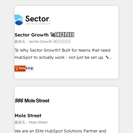
no CRM e mantêm os dados organizados, como um
integrations, custom CMS portal development,
especialista operando a plataforma 24/7. Hoje 300+
design & UX for mid to large to multi national
empresas em 13 países utilizam a Nexforce. Somos
businesses. Our teams are based in North America
a maior parceira da HubSpot na América Latina e
and APAC. We are HubSpot's top-ranked Advanced
líder no ranking global de sucesso do cliente da
Implementation Certified Partner and we contribute
Sector Growth 🚀🇨🇦🇺🇸
HubSpot.
to their advisory council. We strive to do 'good work
提供元：Sector Growth 🚀🇨🇦🇺🇸
with good people' and have worked with incredible
🚀 Why Sector Growth? Built for teams that need
brands. You can see some of them on our website,
HubSpot to actually work - not just be set up. 🔧
along with plenty of case studies.
HubSpot Experts: Onboarding, migrations,
Elite
5.0
automation, and training built for adoption. ⚡ Highly
Technical Execution: ERP, EMR and Custom
Integrations; complex builds delivered in weeks, not
months. 🤖 AI Consulting & Agents: AI-powered
workflows; automation agents; process optimization
inside HubSpot. 🏆 Industry Experience: 🏥
Healthcare: HIPAA implementations; secure data
Mole Street
workflows 💼 Financial Services: compliant
提供元：Mole Street
workflows; audit-ready reporting ⚖️ Legal: client
We are an Elite HubSpot Solutions Partner and