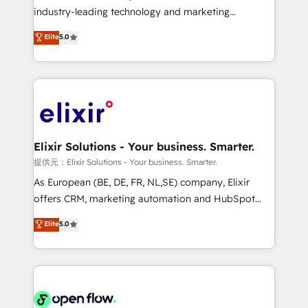
intake; pipeline and document workflows 🛒 E-
industry-leading technology and marketing
Commerce: Shopify, WooCommerce; lifecycle and
consultancy. Our focus is on enterprise and mid-
Elite
5.0
revenue automation 🏢 Real Estate: deal pipelines;
market B2B companies globally that want a strategic
portfolio and lifecycle management 🏭
approach to execute their goals through creative
Manufacturing: ERP integrations; operational
applications of our solutions; Technical HubSpot
alignment 🛡️ Compliance & Data Considerations:
Consulting, Content Marketing, Growth-Driven
HIPAA-aware; CASL-compliant; GDPR-ready
Design, Migrations + Integrations. Mole Street’s
implementations where required 💡 Why 500+
mission is empowering others to realize their
Clients Choose Us: Elite Partner; technical, fast, and
greatness, which is achieved through creating
Elixir Solutions - Your business. Smarter.
built to scale.
absolute clarity, derived from a well-defined
提供元：Elixir Solutions - Your business. Smarter.
strategy, executed well, and reported on with clear
As European (BE, DE, FR, NL,SE) company, Elixir
results. The culture is driven by core values; Joy, Grit,
offers CRM, marketing automation and HubSpot
Accountability, Curiosity, Authenticity, Growth
integration products and services to mid-market
Elite
5.0
Mindedness, and Clarity. We are driven to win for the
and enterprise customers. We ensure that your sales,
collective good of the company and its clientele, and
service and marketing department operates in the
dedicated to breaking the mold from the agency of
most effective way, while at the same time
the past into the consultancy of the future. Great
leveraging your commercial data for a fully
things are happening.
integrated buyers journey. Elixir is located in