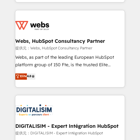
solve all your HubSpot challenges and improve user
sales, and service hubs • Built-in flexibility for
adoption, sales process and marketing results.
startups to global brands
Services 📚 Onboarding your team to HubSpot for
the first time 🔧 Designing and optimising your
HubSpot set-up for better results 🌐 Website design
and build using HubSpot 🔌 Integrating HubSpot
Webs, HubSpot Consultancy Partner
with other systems 🎓 Training your teams to be
提供元：Webs, HubSpot Consultancy Partner
HubSpot pros 📊 Lead generation services using
Webs, as part of the leading European HubSpot
HubSpot Why us? - SIX HubSpot Accreditations -
platform group of 150 Fte, is the trusted Elite
awarded by HubSpot after a rigorous process for
HubSpot CRM Partner offering you a roadmap on
Elite
4.8
CRM, Solutions Architecture, Onboarding , Data
maximizing EBITDA and achieving Commercial
Migration, Custom Integration & Platform
Excellence. With our targeted processes, we
Enablement -Onboarded over 500 businesses to
strengthen your digital transformation and minimize
HubSpot -Top 1% of partners worldwide -In-house
costs. As HubSpot's Advanced Accredited CRM
team of 25+ experts Contact us today to help you
Implementation partner, we provide expertise to
get more from your investment in HubSpot.
drive your business forward. Since 2015 we are fully
www.bbdboom.com
dedicated to HubSpot and with an experienced
DIGITALISIM - Expert Intégration HubSpot
team (50+), we work with reputable companies in
提供元：DIGITALISIM - Expert Intégration HubSpot
B2B sectors such as manufacturing, SaaS and