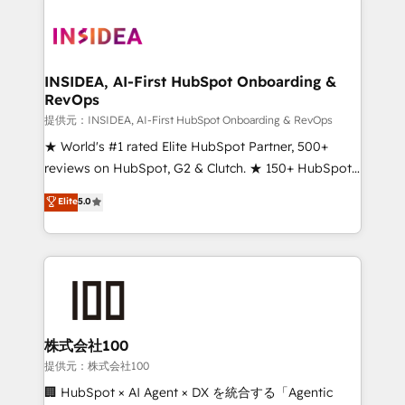
INSIDEA, AI-First HubSpot Onboarding &
RevOps
提供元：INSIDEA, AI-First HubSpot Onboarding & RevOps
★ World's #1 rated Elite HubSpot Partner, 500+
reviews on HubSpot, G2 & Clutch. ★ 150+ HubSpot
Certified Experts & Trainers across the team ★
Elite
5.0
1,500+ implementations across five continents ★ AI-
First, RevOps-led, Onboarding obsessed ★
Company of the Year 2024/25 INSIDEA helps
growing companies turn HubSpot into a revenue
engine. We onboard your team, migrate your data,
and build AI-powered workflows that drive adoption
from week one, in your time zone. What we do ➤
株式会社100
Onboarding: Live in weeks, with workflows built
提供元：株式会社100
around your business, not a template. ➤ Migration:
🏢 HubSpot × AI Agent × DX を統合する「Agentic