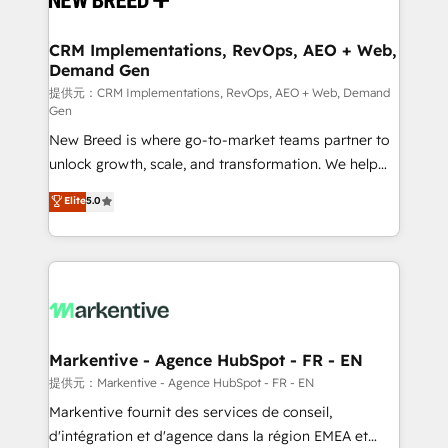
定の代行ではなく、設計の責任」を引き受け、部門横断
technical development team. - 19 HubSpot-certified
の統合・浸透・変革管理を実行します。 ▸ CMS戦略設
trainers to drive platform adoption. 📈 Revenue
CRM Implementations, RevOps, AEO + Web,
計・構築：リード獲得・CVR・SEOを前提にした情報設
Demand Gen
Generation - Full-funnel marketing and high-
計・導線設計・テンプレート設計をContent Hubで一体
performance advertising via Point Success Media. -
提供元：CRM Implementations, RevOps, AEO + Web, Demand
Gen
提供。 ▸ 既存CRM・MAからの移行支援：Salesforce・
Expert deployment of Breeze AI and custom agents
Marketo・Pardot等からの移行、カスタム設計、履歴
New Breed is where go-to-market teams partner to
to automate growth. 🏆 Elite Excellence - 8 platform
データ移行と活用設計まで。 ▸ AEO対応：ChatGPT・
unlock growth, scale, and transformation. We help
accreditations and deep HIPAA-compliance
Perplexity等のAI検索からの流入・引用を前提にコンテ
companies activate HubSpot’s AI-powered
expertise. - A team of 250+ experts dedicated to
Elite
5.0
ンツとサイト構造を最適化。 🏆 なぜ100incを選ぶの
customer platform and operationalize HubSpot’s
your resilient growth.
か？ ✓ HubSpot Eliteパートナー認定 ✓ HubSpotアワ
Loop Marketing framework through expert-led
ード受賞・HUGリーダー ✓ ISO27001:2022 /
services, smart agents, and purpose-built apps,
ISO9001:2015 取得 ✓ 400社以上の導入実績 ✓
tailored to your business. Together, we unlock
HubSpot大百科 出版 CRM・AI活用に関するご相談、現
results, fast. ⚙️CRM & RevOps: Align all Hubs to your
状整理の壁打ちなど、構想段階からお気軽にお問い合わ
buyer journey for clean data, scalability, & reporting.
せください。
🎯Demand Gen & ABM: Drive pipeline with inbound,
Markentive - Agence HubSpot - FR - EN
ABM, AEO, SEO, & paid media. 👩‍💻Web Design:
提供元：Markentive - Agence HubSpot - FR - EN
Build high-performing websites with UX, messaging,
Markentive fournit des services de conseil,
& conversion strategy that drive results. 🤖AI
d'intégration et d'agence dans la région EMEA et