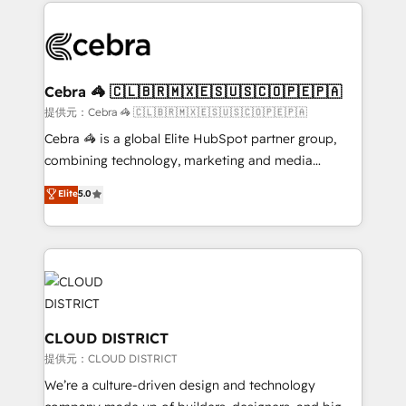
100+ seamless migrations from 15+ different CRMs
OneMetric that matters most: revenue.
✨ 100,000+ hours in HubSpot projects, 75+ full Hub
implementations, and 5,000+ pages ✨ CS: Clients
generating 7-digit MRR from inbound campaigns ✨
CS: 245% organic growth & +751% new visitors for a
Cebra 🦓 🇨🇱🇧🇷🇲🇽🇪🇸🇺🇸🇨🇴🇵🇪🇵🇦
full-funnel HubSpot project ✨ CS: 415% conversion
提供元：Cebra 🦓 🇨🇱🇧🇷🇲🇽🇪🇸🇺🇸🇨🇴🇵🇪🇵🇦
boost with a new HubSpot site Recognized leaders:
Cebra 🦓 is a global Elite HubSpot partner group,
🏆 HubSpot Platform Migration Impact Award 🏆
combining technology, marketing and media
Clutch HubSpot Global Leader 🏆 Finalist: HubSpot
expertise across Latin America and Southern
Elite
5.0
Inbound Campaign of the Year 🏆 Gold AVA Digital
Europe, with teams across 7 countries. Born in Chile,
Award for Best Website 🌟 Accreditations: CRM
we combine local insight with international reach to
Implementation, HubSpot Content Experience, CRM
help businesses grow through technology, creativity,
Data Migration & Custom Integration
AI and strategy. For over 12 years, we’ve delivered
500+ HubSpot implementations, building end-to-
end solutions that integrate CRM, AI automation,
inbound and loop marketing, content, and digital
CLOUD DISTRICT
creativity. Our multicultural team works in Spanish,
提供元：CLOUD DISTRICT
Portuguese, and English to design scalable strategies
We’re a culture-driven design and technology
that drive measurable growth. 🌎 Highlights: • 10+