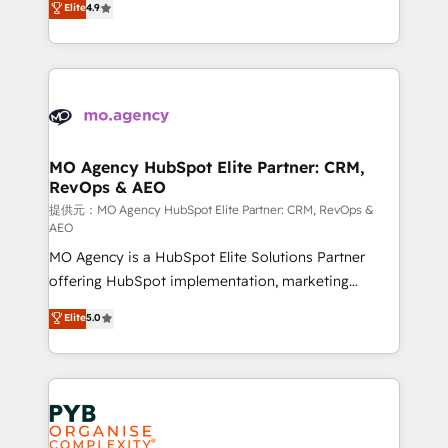
Elite
4.9
to your needs and sales objectives. With 125+
migrate, replatform, and scale smarter. We specialize
certifications, we are part of the most certified
in high-impact CRM and CMS migrations and
Canadian agencies, and we both hold Onboarding
onboarding from platforms like Salesforce, NetSuite,
Accreditations. Based in Canada (coast to coast), our
Zoho, Pardot, Marketo, Microsoft Dynamics, Wix,
services are offered in both English & French.
WordPress and legacy CRMs, turning fragmented
systems into unified, growth-ready HubSpot
architectures that accelerate revenue operations and
MO Agency HubSpot Elite Partner: CRM,
RevOps & AEO
performance. - Multi-object CRM migration, cleanup,
and implementation. - Pre-built and custom
提供元：MO Agency HubSpot Elite Partner: CRM, RevOps &
AEO
integrations across your full tech stack. - Custom
MO Agency is a HubSpot Elite Solutions Partner
object setup, CMS builds, and full-funnel automation.
offering HubSpot implementation, marketing
- Dashboards, lifecycle campaigns, and lead
automation, CRM and RevOps consulting, data
nurturing sequences. - Cross-hub setup across
Elite
5.0
architecture, sales enablement, lifecycle automation,
Marketing, Sales, Operations, and Service Hubs. -
lead scoring and revenue reporting. HubSpot,
Ongoing optimization, managed support, and
Salesforce and integrated enterprise stacks. Digital
scalable retainers. Let’s make HubSpot your most
Marketing, Answer Engine Optimisation, and
powerful growth engine. Built to convert, scale, and
Generative Engine Optimisation (AI Search),
drive results.