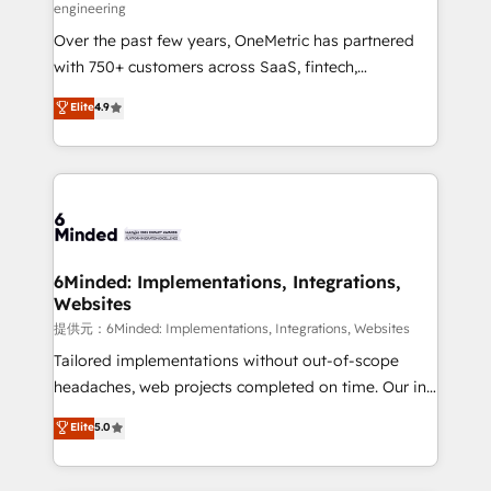
engineering
HubSpot Partner since 2012 • 2022 EMEA Impact
Over the past few years, OneMetric has partnered
Award: Best Integration • 150+ successful HubSpot
with 750+ customers across SaaS, fintech,
projects • Clients in 30+ industries • Proprietary
healthcare, real estate, and other industries. With
technology for integrations • Multilingual team:
Elite
4.9
150+ HubSpot-certified experts, we deliver scalable
English, Spanish, Portuguese & Italian 👉 Grow
solutions to complex GTM and RevOps challenges.
smarter with AI and HubSpot.
Our Expertise 🔹 Onboarding & Implementation:
Accredited HubSpot Partner, ensuring smooth setup
tailored to your GTM motion. 🔹 Migrations:
Accredited HubSpot Partner, ensuring migration
from other CRMs to HubSpot without data loss or
6Minded: Implementations, Integrations,
Websites
downtime. 🔹 RevOps Strategy: Align teams,
processes, and data to drive revenue efficiency. 🔹
提供元：6Minded: Implementations, Integrations, Websites
Integrations: Connect HubSpot with your tech stack
Tailored implementations without out-of-scope
for better adoption. 🔹 Custom Solutions: Build
headaches, web projects completed on time. Our in-
tailored apps, workflows, and configurations. We are
house team of certified CRM architects, experts,
Elite
5.0
SOC 2 Type II and ISO 27001 certified, reinforcing
developers, designers, and marketers handles all
our commitment to data security and compliance. At
aspects of your HubSpot. ✨ 400+ global clients ✨
OneMetric, we help revenue teams focus on the