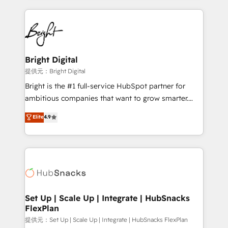
Growth-Driven Design Agency of the Year 🏆2015
automation, integration, and AI innovation to deliver
Became the 5th Agency to reach Diamond 🏆2014
lasting impact. We specialize in: • Turnkey and end-
HubSpot COS Performance Award 🏆2014 HubSpot
to-end HubSpot implementations • Onboarding for
COS Design Award 🏆2013 HubSpot Marketplace
Sales, Service, Marketing & Content Hubs • AI voice
Provider of the Year 🏆2011 Became a HubSpot
and chat agents, predictive automation, and smart
Bright Digital
Partner 📆Founded in 1997
workflows • Salesforce + HubSpot integration •
提供元：Bright Digital
RevOps and AI-driven sales enablement • Website
Bright is the #1 full-service HubSpot partner for
design and CMS development • ERP integration: SAP,
ambitious companies that want to grow smarter.
NetSuite, Microsoft Dynamics, … • Data cleansing
From HubSpot onboarding, to training, from
Elite
4.9
and CRM migration from any platform •
developing a new website to lead generation and
Client/member portals built on HubSpot • Custom
digital marketing; we do it all (and with great
and complex integrations: SAM.gov, GovWin,
results)! In short, our services include: - HubSpot
QuickBooks, PandaDoc, ClickUp, Shopify, Mapsly,
consultancy: onboarding, training, data migration -
WooCommerce, BuilderTrend, and more Experience
HubSpot development: websites, custom modules,
the difference — reach out to see how AI + HubSpot
integrations - Marketing & sales solutions: digital
can transform your business.
marketing, advertising, campaigns, content and
Set Up | Scale Up | Integrate | HubSnacks
FlexPlan
design We connect people, data and technology to
improve customer experiences. With our bright
提供元：Set Up | Scale Up | Integrate | HubSnacks FlexPlan