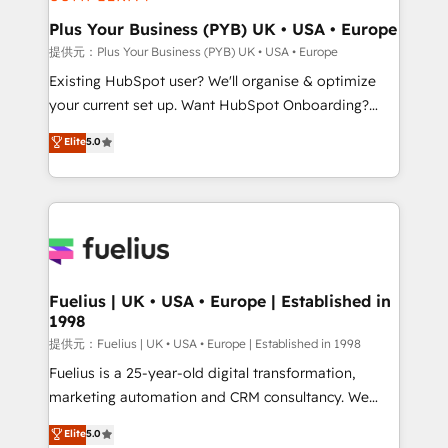
HubSpot Content Hub, WordPress development,
B2B SEO, paid media, and content. We work with
Plus Your Business (PYB) UK • USA • Europe
enterprise and growth-led companies across
提供元：Plus Your Business (PYB) UK • USA • Europe
technology, professional services, financial services
Existing HubSpot user? We'll organise & optimize
and industrial sectors. Offices in Johannesburg, Cape
your current set up. Want HubSpot Onboarding?
Town and London. 500+ HubSpot CRM
We'll customise your CRM & automate your business
Elite
5.0
implementations delivered. AI visibility coverage
processes. Welcome to our Profile! We can help
across ChatGPT, Claude, Perplexity, Gemini and
with... • CRM implementation, reports & workflows,
Google AI Overviews. HubSpot Impact Award -
and team training • CRM migration: Salesforce,
Customer First HubSpot Impact Award - Integrations
Pipedrive, Dynamics etc • Technical projects inc.
Innovation HubSpot Impact Award - Platform
Custom API integrations A little about us... • Boutique
Migration Excellence HubSpot Impact Award -
'Elite' Team (12 super skilled members) • 150+ Clients
Platform Excellence 35+ full-time HubSpot
for Sales Hub, Marketing Hub, Service Hub, Data
Fuelius | UK • USA • Europe | Established in
professionals.
1998
Hub and Website (CMS) • ISO/IEC 27001:2022, ISO
9001:2015 and now... ISO 42001: 2023 certified •
提供元：Fuelius | UK • USA • Europe | Established in 1998
Exclusive AI 'GuardHub' governance framework,
Fuelius is a 25-year-old digital transformation,
based on ISO 42001 - helping you 'organise
marketing automation and CRM consultancy. We
complexity' 𝗥𝗲𝗮𝗱𝘆 𝗳𝗼𝗿 𝘁𝗵𝗲 𝗻𝗲𝘅𝘁 𝘀𝘁𝗲𝗽? Click the
enable mid-market and enterprise clients to
Elite
5.0
👈 '𝗖𝗼𝗻𝘁𝗮𝗰𝘁 𝗯𝘂𝘀𝗶𝗻𝗲𝘀𝘀' button to get in touch
maximise their return from digital and fuel their