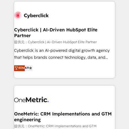
website, or build your new one.
Cyberclick | AI-Driven HubSpot Elite
Partner
提供元：Cyberclick | AI-Driven HubSpot Elite Partner
Cyberclick is an AI-powered digital growth agency
that helps brands connect technology, data, and
creativity to achieve measurable results. Founded in
Elite
4.9
Barcelona and operating across Spain, LATAM, and
the UK, we support global companies in building
smarter marketing, sales, and customer success
strategies. As the only HubSpot Elite Partner in
Iberia (Spain & Portugal), we combine human insight
with intelligent automation to drive sustainable
growth. Our multidisciplinary team designs solutions
OneMetric: CRM Implementations and GTM
engineering
that simplify complexity, boost performance, and
turn innovation into real impact. 🌍 Highlights •
提供元：OneMetric: CRM Implementations and GTM