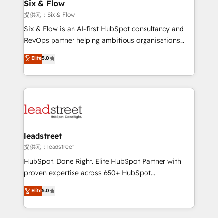
helps the following industries: logistics & 3PL, home
Six & Flow
improvement & construction, branding and
提供元：Six & Flow
commercialization, real estate, health, education,
Six & Flow is an AI-first HubSpot consultancy and
SaaS, Software Dev & IT and consulting, make the
RevOps partner helping ambitious organisations
most out of their HubSpot experience operating in
grow with clarity, confidence, and intelligence.
Elite
5.0
the United States, EU, UAE, Mexico and Latin
Operating across the UK, Netherlands, Ireland, and
America. From casual user to super fan: make
Canada, we’ve delivered thousands of successful
HubSpot an experience you LOVE!
HubSpot projects for mid-market and enterprise
clients worldwide, with over 10 years experience. We
combine HubSpot, data, and AI to design connected
go-to-market systems that align people, process,
and technology for predictable, scalable revenue
leadstreet
growth. Our expertise spans RevOps, CRM and data
提供元：leadstreet
architecture, AI enablement, and strategic marketing,
HubSpot. Done Right. Elite HubSpot Partner with
delivered through our proprietary FLAIR framework
proven expertise across 650+ HubSpot
for responsible AI adoption. As a HubSpot Elite
implementations. With 12+ years of HubSpot
Elite
5.0
Partner and ISO 27001:2022 certified consultancy,
experience, we help you use the HubSpot platform
we blend strategy, creativity, and technology to help
to its fullest capacity, improve your current HubSpot
organisations scale smarter and grow stronger.