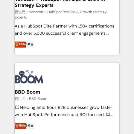
Strategy Experts
pour aligner les équipes marketing, commerciales et
support client (data migration, synchronisation API,
提供元：Vonazon ⚡ HubSpot RevOps & Growth Strategy
Experts
audit et maintenance) ➤ La création de sites internet
As a HubSpot Elite Partner with 150+ certifications
de conversion qui transforment les visiteurs en
and over 5,000 successful client engagements,
opportunités d'affaires ➤ La mise en place de
Vonazon turns marketing complexity into
stratégies d'acquisition marketing (SEO, SEA,
Elite
5.0
measurable, scalable growth. From onboarding to
inbound, automatisation marketing, ABM, IA,
enterprise-grade campaigns, our in-house team
emailing) Informations clés : - 10 ans d'expérience -
builds scalable strategies that drive long-term
100+ intégrations CRM HubSpot réussies - 40
revenue. ⚙️ HubSpot Integration & Optimization •
experts conseil - 150 certifications HubSpot
Seamless CRM, CMS, and automation setup •
cumulées
Complex platform migrations and data cleanups •
Custom APIs and third-party integrations 📈 End-to-
BBD Boom
End Revenue Acceleration • Lifecycle marketing and
提供元：BBD Boom
pipeline growth programs • Sales enablement tools
💥 Helping ambitious B2B businesses grow faster
and CRM optimization • Retention strategies with
with HubSpot. Performance and ROI focused. 💥
customer journey mapping 🏅 Elite-Level HubSpot
BBD Boom is the HubSpot partner that can help you
Elite
5.0
Execution • 750+ onboardings and 2,000+
to HubSpot Better. We work with your teams to
implementations • Deep expertise across marketing,