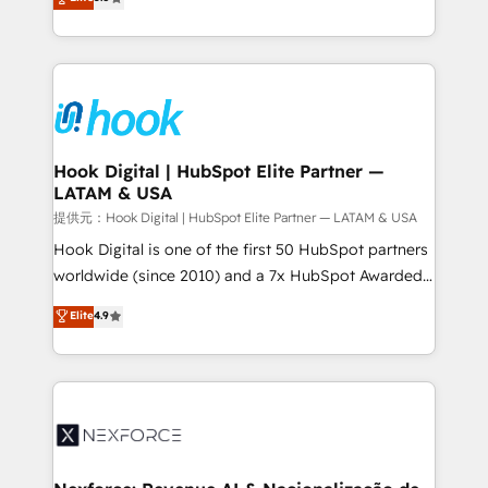
HubSpot partners 🔄 Top 5% globally in client
tailored solutions that drive results by leveraging
retention 📅 8+ years of consistent results since 2017
HubSpot’s platform and data to fuel success.
Who We Serve Revenue teams, marketing leaders,
Technical Solutions: - HubSpot Technical Consulting -
and sales ops at mid-market companies ready to
HubSpot CRM Implementation - HubSpot
move beyond spreadsheets into unified systems
Onboarding - Data Migration & Integrations -
that drive real business results.
Technical Audit & Optimization Strategic Solutions: -
Revenue Operations - Inbound Marketing -
Hook Digital | HubSpot Elite Partner —
LATAM & USA
Outbound Marketing - HubSpot CMS Website
Design & Development We empower our clients to
提供元：Hook Digital | HubSpot Elite Partner — LATAM & USA
reach their full potential by providing transparent,
Hook Digital is one of the first 50 HubSpot partners
relationship-driven support. With over 300 HubSpot
worldwide (since 2010) and a 7x HubSpot Awarded
certifications and accreditations, we deliver both the
Elite Partner. With 500+ projects across the U.S.,
Elite
4.9
technical know-how and strategic guidance you
Brazil, and LATAM, we combine global expertise with
need to succeed.
regional experience. Today, we are Brazil’s largest
HubSpot Elite Partner—trusted by companies across
the Americas to scale smarter. ⚙️ CRM
Implementation & Migration Onboarding across all
Hubs, plus migrations from Salesforce, Pipedrive, RD
Station, Freshdesk, Intercom, and more. Custom