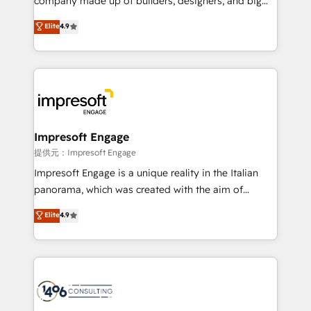
company made up of builders, designers, and big
years as a HubSpot partner. • 2023 Impact Awards:
thinkers. We blend strategy, design, and
Elite
4.9
Platform Migration Excellence. • Top 3 Partner of the
development—always fueled by curiosity—to turn
Year LATAM 2022, 2023, 2024, 2025. • Partner of the
ideas, opportunities, and challenges into meaningful
Year 2024. • Organizer of Aliados.ai (AI, marketing &
experiences. To us, technology is more than just
tech global congress). 👉 Ready to scale your
code; it’s about creating things that are useful, cool,
business with HubSpot? Let Cebra’s experts help
and—most importantly—simple. That’s why we lean
you grow faster, smarter, and with impact.
into bold ideas and shape them into thoughtful
products and strategies that actually make a
Impresoft Engage
difference.
提供元：Impresoft Engage
Impresoft Engage is a unique reality in the Italian
panorama, which was created with the aim of
putting Customer Experience at the center by
Elite
4.9
creating digital environments capable of integrating
people, processes and data. We offer the best
digital solutions on the market, ranging from CRM
processes and technologies to digital strategy, from
marketing automation to online and offline sales
processes through Customer Service Management,