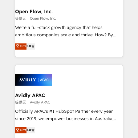
Brussels, Munich, Cologne "Köln", Paris, Amsterdam
and Stockholm Elixir is a first mover and leader
Open Flow, Inc.
when it comes to HubSpot sales and service
提供元：Open Flow, Inc.
implementations, highly renowned for our business
We’re a full-stack growth agency that helps
acumen, process (re-)design experience and a
ambitious companies scale and thrive. How? By
massive amount of success stories in this area. We
upgrading and streamlining every single revenue-
Elite
5.0
integrate HubSpot with complex solutions like SAP,
generating aspect of your business. We’re proud
MicroSoft, custom solutions,... Our company also has
HubSpot Elite Solutions Partners and devout CRM
strong experience with HubSpot UI extensions,
nerds who can harness HubSpot’s custom digital
mobile apps for Field Service Mgt and Retail
tools to improve each touchpoint of your customer
execution, CPQ, customer portals and HubSpot CMS
experience. Working hand-in-hand with your team,
developments. And we're champions when it comes
we’ll assemble a RevOps machine that drives more
to complex data migrations.
traffic, generates better leads and crushes your
Avidly APAC
revenue goals. We've worked with thousands of
提供元：Avidly APAC
HubSpot customers and we'd love to work with you
Officially APAC's #1 HubSpot Partner every year
too! Clients come to us for: Advanced CRM solutions
since 2019, we empower businesses in Australia,
System Integrations both Custom and Native to
New Zealand, and globally to realise their full
Elite
5.0
HubSpot Data System Migrations between systems
potential through enterprise HubSpot CRM