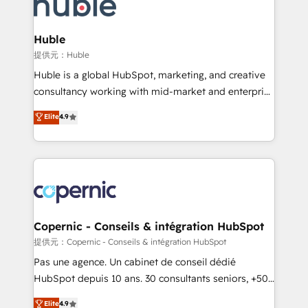
skills, processes, and internal team you need to
CRM Migrations using our in-house "HubScrub" Tool.
attract the right buyers, close deals faster, and grow
without outside dependencies. You’ll learn how to: •
Huble
Set up, audit, and organize your HubSpot portal •
提供元：Huble
Get your sales team fully using HubSpot • Track
Huble is a global HubSpot, marketing, and creative
pipeline and revenue across the entire buyer journey
consultancy working with mid-market and enterprise
• Build an in-house marketing team that drives
businesses. We go beyond implementation, shaping
Elite
4.9
growth • Create content and videos that attract
the strategy, processes, and teams that turn
buyers • Use AI to scale smarter Our coaching-led
HubSpot into a genuine growth engine. Named
approach works best for companies that are done
HubSpot's Global Partner of the Year in 2024,
with outsourcing and ready to build something that
consistently ranked among their top 5 partners
lasts. So if you're ready to become the most trusted
worldwide, and with over 15 years in the ecosystem,
voice in your market, let’s talk.
Huble has built a track record that speaks for itself.
One company, one operating model, delivering
Copernic - Conseils & intégration HubSpot
across offices and consulting teams in the UK, USA,
提供元：Copernic - Conseils & intégration HubSpot
Canada, Germany, France, Belgium, Singapore, and
Pas une agence. Un cabinet de conseil dédié
South Africa. Certified compliant with ISO/IEC
HubSpot depuis 10 ans. 30 consultants seniors, +500
27001:2022 and ISO 9001:2015 across all seven
clients, un ROI mesurable. Notre mission : faire de
Elite
4.9
international offices and 175+ employees.