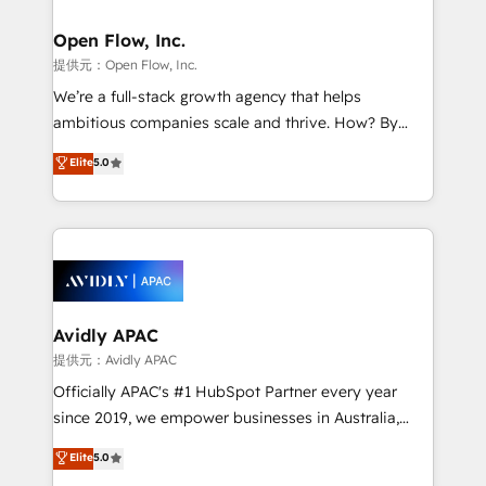
Brussels, Munich, Cologne "Köln", Paris, Amsterdam
and Stockholm Elixir is a first mover and leader
Open Flow, Inc.
when it comes to HubSpot sales and service
提供元：Open Flow, Inc.
implementations, highly renowned for our business
We’re a full-stack growth agency that helps
acumen, process (re-)design experience and a
ambitious companies scale and thrive. How? By
massive amount of success stories in this area. We
upgrading and streamlining every single revenue-
Elite
5.0
integrate HubSpot with complex solutions like SAP,
generating aspect of your business. We’re proud
MicroSoft, custom solutions,... Our company also has
HubSpot Elite Solutions Partners and devout CRM
strong experience with HubSpot UI extensions,
nerds who can harness HubSpot’s custom digital
mobile apps for Field Service Mgt and Retail
tools to improve each touchpoint of your customer
execution, CPQ, customer portals and HubSpot CMS
experience. Working hand-in-hand with your team,
developments. And we're champions when it comes
we’ll assemble a RevOps machine that drives more
to complex data migrations.
traffic, generates better leads and crushes your
Avidly APAC
revenue goals. We've worked with thousands of
提供元：Avidly APAC
HubSpot customers and we'd love to work with you
Officially APAC's #1 HubSpot Partner every year
too! Clients come to us for: Advanced CRM solutions
since 2019, we empower businesses in Australia,
System Integrations both Custom and Native to
New Zealand, and globally to realise their full
Elite
5.0
HubSpot Data System Migrations between systems
potential through enterprise HubSpot CRM