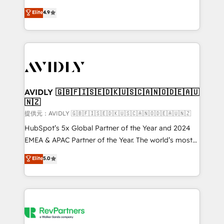
Strategy: Activate Breeze Agents, configure HubSpot
North America. Avec plus de 115 experts en
Elite
4.9
AI, & maximize AEO with tailored AI services. 🧩
marketing automation, Growth, Revops, CRM et
Integrations: Extend HubSpot with custom
webdesign. Markentive is both a consulting firm, a
integrations, hosting, & maintenance.
digital agency and an integrator. With over 115
experts in marketing automation, growth, revops,
CRM and webdesign (We focus on EMEA - USA
customers).
AVIDLY 🇬🇧🇫🇮🇸🇪🇩🇰🇺🇸🇨🇦🇳🇴🇩🇪🇦🇺
🇳🇿
提供元：AVIDLY 🇬🇧🇫🇮🇸🇪🇩🇰🇺🇸🇨🇦🇳🇴🇩🇪🇦🇺🇳🇿
HubSpot’s 5x Global Partner of the Year and 2024
EMEA & APAC Partner of the Year. The world’s most
experienced and fully accredited HubSpot Solutions
Elite
5.0
Partner. 🚀 With 2,750+ HubSpot projects delivered
and 370+ specialists across EMEA, APAC and NAM,
we de-risk complex CRM programmes and
accelerate ROI across every HubSpot Hub. 🧭 From
multi-region migrations to AI-powered automation,