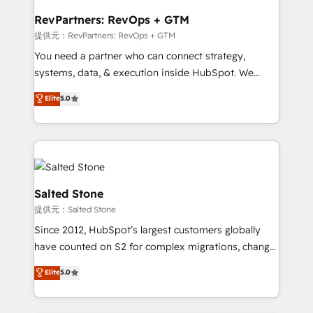
we turn complexity into clarity, human at global
scale. 🏆 HubSpot’s CEO called us “the partner of the
RevPartners: RevOps + GTM
future.” Others agree it is proof of trust built through
提供元：RevPartners: RevOps + GTM
measurable impact.
You need a partner who can connect strategy,
systems, data, & execution inside HubSpot. We
bridge the gap where most agencies fall short by
Elite
5.0
combining GTM strategy with technical execution to
solve the right problem with the right solution. As the
only firm in the world to hold Elite Partner
Accreditations with both HubSpot and Clay, our
clients gain a unique advantage in CRM architecture,
pipeline generation, data intelligence, and go-to-
Salted Stone
market execution. Why B2B Businesses Choose RP: -
提供元：Salted Stone
Secure: Soc2 compliant 🛡️ - Pricing: Implementations
Since 2012, HubSpot’s largest customers globally
starting at $1,5k 💵 - Speed: Launch in 14 days ⚡ -
have counted on S2 for complex migrations, change
Global: 250 professionals across five continents 🌐 -
management, systems integration, and creative
Scale: Fastest tiering Elite HubSpot Partner 🪴 -
Elite
5.0
solutions that deliver measurable impact and
Sales Hub: More implementations than any other
transform brand experiences As one of the few full-
Partner 💻 - Migrations: We convert Salesforce