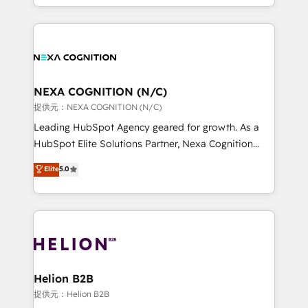
to HubSpot New lead generation strategies Time-
implementation. And we deliver best practice across
saving automations Fresh growth campaigns Robust
the whole HubSpot platform, covering marketing,
help desk Unified revenue operations Dynamic
sales, service, CMS and integrations. We work with
website development Award-winning creative
all businesses, from start-up to Enterprise, and have
design We live and breathe HubSpot and are ready
delivered the largest HubSpot implementations in
to take on real challenges!
the world. Our human approach to digital
NEXA COGNITION (N/C)
transformation is designed for businesses who want
提供元：NEXA COGNITION (N/C)
to grow. And we're passionate about APAC
Leading HubSpot Agency geared for growth. As a
businesses leading the world in technology, agility
HubSpot Elite Solutions Partner, Nexa Cognition
and productivity. We also have a proven track
ranks in the top 1% of global HubSpot Partners and
Elite
5.0
record migrating businesses from CRM & Marketing
has been one of the longest-standing partners since
Platforms such as Salesforce, Dynamics, Pipedrive,
2012. We empower businesses to harness the full
and Marketo onto HubSpot. Our methodology
potential of HubSpot by combining strategic
literally transforms the way the businesses we work
insights with technical excellence, we deliver
with attract and retain customers, manage their
bespoke HubSpot solutions tailored to drive
business people and processes, and how they
measurable growth and operational efficiency. Why
service their customers.
Choose Nexa Cognition? 🚀 HubSpot Expertise: Our
Helion B2B
certified team specialises in CRM implementation,
提供元：Helion B2B