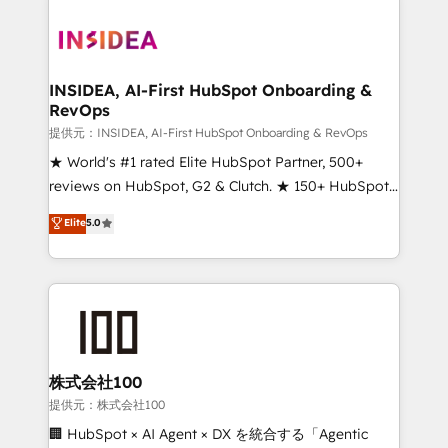
INSIDEA, AI-First HubSpot Onboarding &
RevOps
提供元：INSIDEA, AI-First HubSpot Onboarding & RevOps
★ World's #1 rated Elite HubSpot Partner, 500+
reviews on HubSpot, G2 & Clutch. ★ 150+ HubSpot
Certified Experts & Trainers across the team ★
Elite
5.0
1,500+ implementations across five continents ★ AI-
First, RevOps-led, Onboarding obsessed ★
Company of the Year 2024/25 INSIDEA helps
growing companies turn HubSpot into a revenue
engine. We onboard your team, migrate your data,
and build AI-powered workflows that drive adoption
from week one, in your time zone. What we do ➤
株式会社100
Onboarding: Live in weeks, with workflows built
提供元：株式会社100
around your business, not a template. ➤ Migration:
🏢 HubSpot × AI Agent × DX を統合する「Agentic