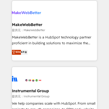
service creative agencies in the HubSpot
addicts to HubSpot evangelists 🧡 Don't hire a
ecosystem, we blend strategy, technology, & award-
marketing agency for an Ops problem. Don't hire a
winning design to build scalable, globally
technical agency for a growth problem. Hire a
regionalized HubSpot websites, integrated
partner built to solve both.
marketing campaigns, & RevOps frameworks that
MakeWebBetter
fuel long-term success We connect the entire
提供元：MakeWebBetter
customer lifecycle through seamless integrations,
MakeWebBetter is a HubSpot technology partner
ensure long-term adoption with change-
proficient in building solutions to maximize the
management programs, and align marketing, sales,
operational efficiency of HubSpot. The fastest-
Elite
4.9
and service to drive sustainable growth With 6 key
growing tech-enabler & facilitator, MakeWebBetter,
HubSpot accreditations and experience across
hands you the blend of HubSpot expertise &
hundreds of organizations in dozens of industries,
eminent solutions & integrations. Trust us to
there’s a good chance one of our globally integrated
streamline your HubSpot experience. 🚀HubSpot
teams has worked with clients just like you Let’s
Elite Partners with 10+ years of HubSpot experience
explore whether S2 is the partner you’ve been
🤝HubSpot Premier Integration partner 🤝Google
looking for...and get your next big initiative moving!
Premier Partner 2023 🌟5 HubSpot Accreditations 🌟
Instrumental Group
Won HubSpot Theme Challenge 2021 🌟INBOUND’19
提供元：Instrumental Group
HubSpot Rising Star Why us? Harnessing the full
We help companies scale with HubSpot. From small
potential of the powerful HubSpot CRM. ✔️A team of