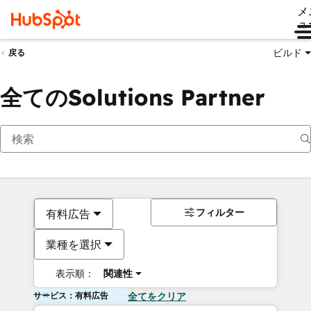
メ
ュ
ビルド
戻る
全てのSolutions Partner
フィルター
有料広告
業種を選択
表示順：
関連性
サービス：有料広告
全てをクリア