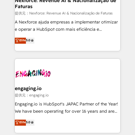
Nexforce: Revenue AI & Nacionalização de
Faturas
objects, automations, and integrations built for
growth. 🚀 AI-Driven GTM Orchestration Unify
提供元：Nexforce: Revenue AI & Nacionalização de Faturas
HubSpot with LinkedIn, WhatsApp, email, paid
A Nexforce ajuda empresas a implementar otimizar
media, and AI voice to drive pipeline. 🤖 AI Custom
e operar a HubSpot com mais eficiência e
Agent Development Deploy AI agents for
previsibilidade de receita. Combinamos Revenue
Elite
5.0
prospecting, follow-ups, service triage, and
Operations (RevOps) e Inteligência Artificial para
knowledge retrieval—built in HubSpot. ⚡ Fast-Track
estruturar processos integrar sistemas organizar
& Growth-Track Services Fast-Track: Rapid HubSpot
dados e automatizar operações. O objetivo é
onboarding in weeks Growth-Track: Unlock
transformar a HubSpot em um verdadeiro sistema
advanced optimization & adoption 📍 São Paulo, BR
operacional de receita conectando equipes
• Des Moines, IA • New York, NY
tecnologia e dados em uma operação integrada.
Também somos distribuidores oficiais da HubSpot
engaging.io
e de mais de 150 softwares globais permitindo
提供元：engaging.io
contratar e pagar a HubSpot em reais com nota
Engaging.io is HubSpot's JAPAC Partner of the Year!
fiscal no Brasil e gerar economia de até 50% na
We have been operating for over 16 years and are
contratação de softwares internacionais.
one of HubSpot's most experienced and technically
Elite
5.0
Oferecemos ainda agentes de IA especializados em
capable Agency Partners globally. We specialise in
HubSpot que automatizam tarefas executam rotinas
complex CRM migrations, implementations,