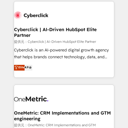
website, or build your new one.
Cyberclick | AI-Driven HubSpot Elite
Partner
提供元：Cyberclick | AI-Driven HubSpot Elite Partner
Cyberclick is an AI-powered digital growth agency
that helps brands connect technology, data, and
creativity to achieve measurable results. Founded in
Elite
4.9
Barcelona and operating across Spain, LATAM, and
the UK, we support global companies in building
smarter marketing, sales, and customer success
strategies. As the only HubSpot Elite Partner in
Iberia (Spain & Portugal), we combine human insight
with intelligent automation to drive sustainable
growth. Our multidisciplinary team designs solutions
OneMetric: CRM Implementations and GTM
engineering
that simplify complexity, boost performance, and
turn innovation into real impact. 🌍 Highlights •
提供元：OneMetric: CRM Implementations and GTM