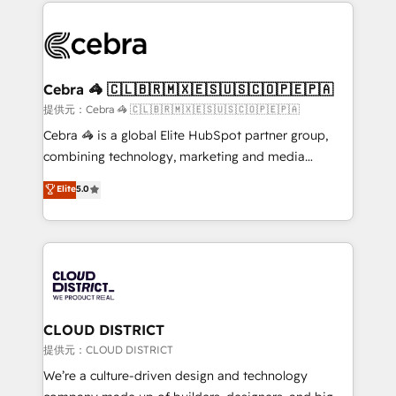
100+ seamless migrations from 15+ different CRMs
OneMetric that matters most: revenue.
✨ 100,000+ hours in HubSpot projects, 75+ full Hub
implementations, and 5,000+ pages ✨ CS: Clients
generating 7-digit MRR from inbound campaigns ✨
CS: 245% organic growth & +751% new visitors for a
Cebra 🦓 🇨🇱🇧🇷🇲🇽🇪🇸🇺🇸🇨🇴🇵🇪🇵🇦
full-funnel HubSpot project ✨ CS: 415% conversion
提供元：Cebra 🦓 🇨🇱🇧🇷🇲🇽🇪🇸🇺🇸🇨🇴🇵🇪🇵🇦
boost with a new HubSpot site Recognized leaders:
Cebra 🦓 is a global Elite HubSpot partner group,
🏆 HubSpot Platform Migration Impact Award 🏆
combining technology, marketing and media
Clutch HubSpot Global Leader 🏆 Finalist: HubSpot
expertise across Latin America and Southern
Elite
5.0
Inbound Campaign of the Year 🏆 Gold AVA Digital
Europe, with teams across 7 countries. Born in Chile,
Award for Best Website 🌟 Accreditations: CRM
we combine local insight with international reach to
Implementation, HubSpot Content Experience, CRM
help businesses grow through technology, creativity,
Data Migration & Custom Integration
AI and strategy. For over 12 years, we’ve delivered
500+ HubSpot implementations, building end-to-
end solutions that integrate CRM, AI automation,
inbound and loop marketing, content, and digital
CLOUD DISTRICT
creativity. Our multicultural team works in Spanish,
提供元：CLOUD DISTRICT
Portuguese, and English to design scalable strategies
We’re a culture-driven design and technology
that drive measurable growth. 🌎 Highlights: • 10+