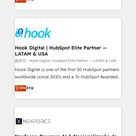
HubSpot partners 🔄 Top 5% globally in client
tailored solutions that drive results by leveraging
retention 📅 8+ years of consistent results since 2017
HubSpot’s platform and data to fuel success.
Who We Serve Revenue teams, marketing leaders,
Technical Solutions: - HubSpot Technical Consulting -
and sales ops at mid-market companies ready to
HubSpot CRM Implementation - HubSpot
move beyond spreadsheets into unified systems
Onboarding - Data Migration & Integrations -
that drive real business results.
Technical Audit & Optimization Strategic Solutions: -
Revenue Operations - Inbound Marketing -
Hook Digital | HubSpot Elite Partner —
LATAM & USA
Outbound Marketing - HubSpot CMS Website
Design & Development We empower our clients to
提供元：Hook Digital | HubSpot Elite Partner — LATAM & USA
reach their full potential by providing transparent,
Hook Digital is one of the first 50 HubSpot partners
relationship-driven support. With over 300 HubSpot
worldwide (since 2010) and a 7x HubSpot Awarded
certifications and accreditations, we deliver both the
Elite Partner. With 500+ projects across the U.S.,
Elite
4.9
technical know-how and strategic guidance you
Brazil, and LATAM, we combine global expertise with
need to succeed.
regional experience. Today, we are Brazil’s largest
HubSpot Elite Partner—trusted by companies across
the Americas to scale smarter. ⚙️ CRM
Implementation & Migration Onboarding across all
Hubs, plus migrations from Salesforce, Pipedrive, RD
Station, Freshdesk, Intercom, and more. Custom