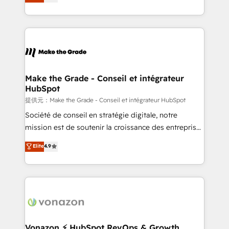
HubSpot un vrai levier de performance pour votre
organisation. Cela passe par la compréhension de
vos processus, la fiabilisation de vos données et
l'alignement de vos équipes — avant même d'ouvrir
la plateforme. Nos domaines d'intervention : -
Intégration & paramétrage HubSpot - Migration CRM
& reprise de données - Stratégie RevOps &
Make the Grade - Conseil et intégrateur
HubSpot
alignement Marketing / Sales - Data, reporting &
tableaux de bord - Onboarding, audit &
提供元：Make the Grade - Conseil et intégrateur HubSpot
optimisation - Intégrations métiers (ERP, téléphonie,
Société de conseil en stratégie digitale, notre
e-commerce) - Formation & accompagnement au
mission est de soutenir la croissance des entreprises
changement Nous intervenons auprès des PME, ETI
B2B à travers l’acquisition de nouveaux clients,
Elite
4.9
et grandes entreprises en France et à l'international,
l'intégration CRM et le développement des revenus
dans des secteurs variés : SaaS, immobilier,
auprès de vos comptes existants. En France et à
industrie, éducation, banque & assurance, transport
l'international, nous travaillons avec des ETI
& logistique.
ambitieuses, des grands groupes voulant aller au-
delà d’une simple transformation digitale et des
startups florissantes. Nos 3 grandes expertises sont :
➤ L’intégration de CRM et de méthodologie RevOps
Vonazon ⚡ HubSpot RevOps & Growth