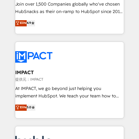
people, exciting ideas and can-do mentality, we
Join over 1,500 Companies globally who've chosen
ensure revenue growth on a daily basis. So tell us
HubSnacks as their on-ramp to HubSpot since 2014
your challenge; our passionate and growth driven
Simple pay-as-you-go plans that accelerate value...
Elite
4.9
team of 100+ experts is ready for you! Driving digital
1️⃣ Set Up | Onboarding New or Check-fixing existing
growth | www.brightdigital.com
HubSpot portals 2️⃣ Scale Up | 100% HubSpot Task
Execution... Global 24/7 ... All Experts 3️⃣ Integrate |
your entire Tech Stack with Custom Integrations
Slash months from your API Integration project... ⬅️
Click "Contact Business" ⬅️ to access 150+ Kickstart
Integration templates that put HubSpot in the center
IMPACT
of your tech stack, syncing... 🛍️ Shopify or
提供元：IMPACT
WooCommerce 💲 Stripe or Paypal 💰 Sage or
At IMPACT, we go beyond just helping you
Netsuite 🤖 Google or Microsoft ✍️ DocuSign or
implement HubSpot. We teach your team how to
PandaDoc 🌐 Avalara or Quaderno HubSnacks holds
master it. As the creators of the Endless Customers
Elite
5.0
the rare Advanced "Custom Integrations"
System™ (the next evolution of They Ask, You
Accreditation, securely sync data across... 🔄 any
Answer), we’re the only HubSpot partner built
apps, in any direction. Stuck on your old CRM..?
entirely around coaching and training. That means
Migrate | seamlessly off your old CRM onto a clean
we don’t do the work for you; we help you build the
new HubSpot portal with Advanced Website and