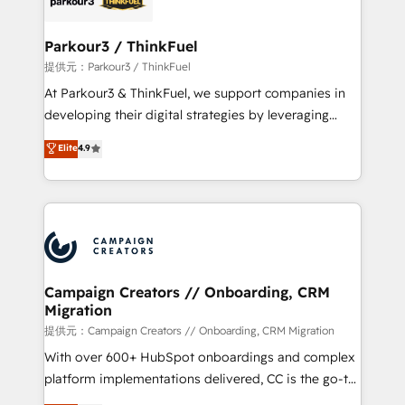
automation, and revenue intelligence to help
companies scale faster and smarter. 🔹 BOOMS:
Parkour3 / ThinkFuel
Demand generation for all your buyers With BOOMS,
提供元：Parkour3 / ThinkFuel
you invest in 100% of your buyers, accelerating your
At Parkour3 & ThinkFuel, we support companies in
growth and positioning yourself as an undisputed
developing their digital strategies by leveraging
leader. 🔹 BOOST: Optimize your digital
technologies and automating their marketing and
Elite
4.9
transformation process A methodology designed to
sales processes to generate growth. Our offer spans
implement HubSpot effectively and optimize your
from Strategy to Operations. We specialize in CRM
digital processes. 🔹 Trusted by Industry Leaders
onboarding and implementation, web design, sales
With an average rating of 4.9/5 and a proven track
& marketing automation, and digital marketing. With
record of business transformation, our growth-first
extensive experience working with tech companies
approach has helped brands dominate their
and manufacturers since 2002, we are committed to
markets.
empowering our clients and developing their
Campaign Creators // Onboarding, CRM
Migration
autonomy. Get to grips with HubSpot through
guided implementation and seamless integration of
提供元：Campaign Creators // Onboarding, CRM Migration
the CRM platform into your digital ecosystem. Would
With over 600+ HubSpot onboardings and complex
you like support in deploying your inbound
platform implementations delivered, CC is the go-to
marketing strategy? We'll provide support tailored
Elite Solutions Partner for businesses ready to