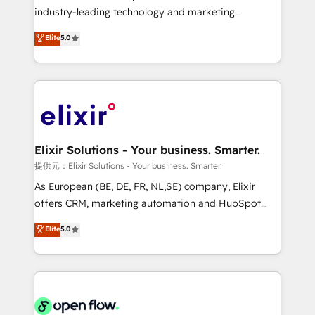
intake; pipeline and document workflows 🛒 E-
industry-leading technology and marketing
Commerce: Shopify, WooCommerce; lifecycle and
consultancy. Our focus is on enterprise and mid-
Elite
5.0
revenue automation 🏢 Real Estate: deal pipelines;
market B2B companies globally that want a strategic
portfolio and lifecycle management 🏭
approach to execute their goals through creative
Manufacturing: ERP integrations; operational
applications of our solutions; Technical HubSpot
alignment 🛡️ Compliance & Data Considerations:
Consulting, Content Marketing, Growth-Driven
HIPAA-aware; CASL-compliant; GDPR-ready
Design, Migrations + Integrations. Mole Street’s
implementations where required 💡 Why 500+
mission is empowering others to realize their
Clients Choose Us: Elite Partner; technical, fast, and
greatness, which is achieved through creating
Elixir Solutions - Your business. Smarter.
built to scale.
absolute clarity, derived from a well-defined
提供元：Elixir Solutions - Your business. Smarter.
strategy, executed well, and reported on with clear
As European (BE, DE, FR, NL,SE) company, Elixir
results. The culture is driven by core values; Joy, Grit,
offers CRM, marketing automation and HubSpot
Accountability, Curiosity, Authenticity, Growth
integration products and services to mid-market
Elite
5.0
Mindedness, and Clarity. We are driven to win for the
and enterprise customers. We ensure that your sales,
collective good of the company and its clientele, and
service and marketing department operates in the
dedicated to breaking the mold from the agency of
most effective way, while at the same time
the past into the consultancy of the future. Great
leveraging your commercial data for a fully
things are happening.
integrated buyers journey. Elixir is located in