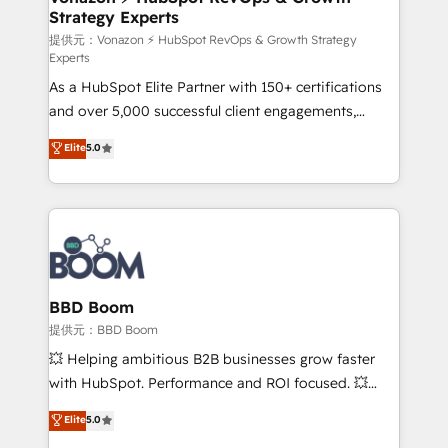
Strategy Experts
pour aligner les équipes marketing, commerciales et
support client (data migration, synchronisation API,
提供元：Vonazon ⚡ HubSpot RevOps & Growth Strategy
Experts
audit et maintenance) ➤ La création de sites internet
As a HubSpot Elite Partner with 150+ certifications
de conversion qui transforment les visiteurs en
and over 5,000 successful client engagements,
opportunités d'affaires ➤ La mise en place de
Vonazon turns marketing complexity into
stratégies d'acquisition marketing (SEO, SEA,
Elite
5.0
measurable, scalable growth. From onboarding to
inbound, automatisation marketing, ABM, IA,
enterprise-grade campaigns, our in-house team
emailing) Informations clés : - 10 ans d'expérience -
builds scalable strategies that drive long-term
100+ intégrations CRM HubSpot réussies - 40
revenue. ⚙️ HubSpot Integration & Optimization •
experts conseil - 150 certifications HubSpot
Seamless CRM, CMS, and automation setup •
cumulées
Complex platform migrations and data cleanups •
Custom APIs and third-party integrations 📈 End-to-
BBD Boom
End Revenue Acceleration • Lifecycle marketing and
提供元：BBD Boom
pipeline growth programs • Sales enablement tools
💥 Helping ambitious B2B businesses grow faster
and CRM optimization • Retention strategies with
with HubSpot. Performance and ROI focused. 💥
customer journey mapping 🏅 Elite-Level HubSpot
BBD Boom is the HubSpot partner that can help you
Elite
5.0
Execution • 750+ onboardings and 2,000+
to HubSpot Better. We work with your teams to
implementations • Deep expertise across marketing,