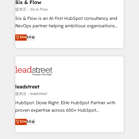
helps the following industries: logistics & 3PL, home
Six & Flow
improvement & construction, branding and
提供元：Six & Flow
commercialization, real estate, health, education,
Six & Flow is an AI-first HubSpot consultancy and
SaaS, Software Dev & IT and consulting, make the
RevOps partner helping ambitious organisations
most out of their HubSpot experience operating in
grow with clarity, confidence, and intelligence.
Elite
5.0
the United States, EU, UAE, Mexico and Latin
Operating across the UK, Netherlands, Ireland, and
America. From casual user to super fan: make
Canada, we’ve delivered thousands of successful
HubSpot an experience you LOVE!
HubSpot projects for mid-market and enterprise
clients worldwide, with over 10 years experience. We
combine HubSpot, data, and AI to design connected
go-to-market systems that align people, process,
and technology for predictable, scalable revenue
leadstreet
growth. Our expertise spans RevOps, CRM and data
提供元：leadstreet
architecture, AI enablement, and strategic marketing,
HubSpot. Done Right. Elite HubSpot Partner with
delivered through our proprietary FLAIR framework
proven expertise across 650+ HubSpot
for responsible AI adoption. As a HubSpot Elite
implementations. With 12+ years of HubSpot
Elite
5.0
Partner and ISO 27001:2022 certified consultancy,
experience, we help you use the HubSpot platform
we blend strategy, creativity, and technology to help
to its fullest capacity, improve your current HubSpot
organisations scale smarter and grow stronger.