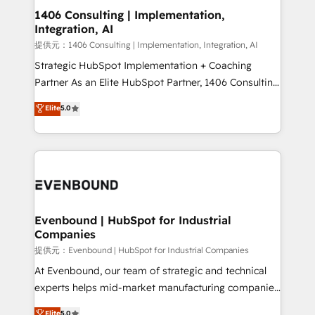
allowing companies to optimize processes and meet
1406 Consulting | Implementation,
Integration, AI
the needs of the customer. We are part of Impresoft
Group, a group of specialized and complementary
提供元：1406 Consulting | Implementation, Integration, AI
companies that divide their offer into 4
Strategic HubSpot Implementation + Coaching
Competence Centers: Smart Manufacturing,
Partner As an Elite HubSpot Partner, 1406 Consulting
Customer First, Enabling Technologies & Security.
helps mid-market revenue teams transform how
Elite
5.0
The synergies generated by these integrations,
they sell, market, and serve. We don't just build your
together with the combination of talents, skills,
HubSpot—we teach your team to own it, then stay
solutions and services, have allowed the group to
to help you keep winning. What We Do ⚙️ CRM
build an unrivaled offering portfolio on the market
Implementations across Marketing, Sales, Service,
to accompany companies on their digital
Data & Content 📈 Sales & Marketing Alignment +
transformation journey.
Revenue Team Enablement 🤖 Breeze AI & Custom
Agent Creation 🔄 Custom Integrations & Data
Evenbound | HubSpot for Industrial
Companies
Migration Why 1406 We become part of your team.
Your team learns while we build. We fix what others
提供元：Evenbound | HubSpot for Industrial Companies
broke. Built for mid-market reality—practical
At Evenbound, our team of strategic and technical
solutions that work with your actual headcount and
experts helps mid-market manufacturing companies
constraints. By the Numbers 🏆 Top 1% of all
achieve real growth. We specialize in delivering
Elite
5.0