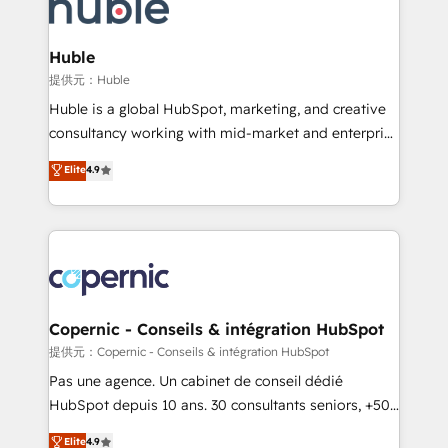
skills, processes, and internal team you need to
CRM Migrations using our in-house "HubScrub" Tool.
attract the right buyers, close deals faster, and grow
without outside dependencies. You’ll learn how to: •
Huble
Set up, audit, and organize your HubSpot portal •
提供元：Huble
Get your sales team fully using HubSpot • Track
Huble is a global HubSpot, marketing, and creative
pipeline and revenue across the entire buyer journey
consultancy working with mid-market and enterprise
• Build an in-house marketing team that drives
businesses. We go beyond implementation, shaping
Elite
4.9
growth • Create content and videos that attract
the strategy, processes, and teams that turn
buyers • Use AI to scale smarter Our coaching-led
HubSpot into a genuine growth engine. Named
approach works best for companies that are done
HubSpot's Global Partner of the Year in 2024,
with outsourcing and ready to build something that
consistently ranked among their top 5 partners
lasts. So if you're ready to become the most trusted
worldwide, and with over 15 years in the ecosystem,
voice in your market, let’s talk.
Huble has built a track record that speaks for itself.
One company, one operating model, delivering
Copernic - Conseils & intégration HubSpot
across offices and consulting teams in the UK, USA,
提供元：Copernic - Conseils & intégration HubSpot
Canada, Germany, France, Belgium, Singapore, and
Pas une agence. Un cabinet de conseil dédié
South Africa. Certified compliant with ISO/IEC
HubSpot depuis 10 ans. 30 consultants seniors, +500
27001:2022 and ISO 9001:2015 across all seven
clients, un ROI mesurable. Notre mission : faire de
Elite
4.9
international offices and 175+ employees.