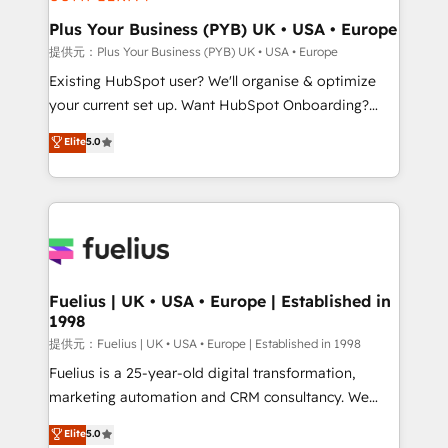
HubSpot Content Hub, WordPress development,
B2B SEO, paid media, and content. We work with
Plus Your Business (PYB) UK • USA • Europe
enterprise and growth-led companies across
提供元：Plus Your Business (PYB) UK • USA • Europe
technology, professional services, financial services
Existing HubSpot user? We'll organise & optimize
and industrial sectors. Offices in Johannesburg, Cape
your current set up. Want HubSpot Onboarding?
Town and London. 500+ HubSpot CRM
We'll customise your CRM & automate your business
Elite
5.0
implementations delivered. AI visibility coverage
processes. Welcome to our Profile! We can help
across ChatGPT, Claude, Perplexity, Gemini and
with... • CRM implementation, reports & workflows,
Google AI Overviews. HubSpot Impact Award -
and team training • CRM migration: Salesforce,
Customer First HubSpot Impact Award - Integrations
Pipedrive, Dynamics etc • Technical projects inc.
Innovation HubSpot Impact Award - Platform
Custom API integrations A little about us... • Boutique
Migration Excellence HubSpot Impact Award -
'Elite' Team (12 super skilled members) • 150+ Clients
Platform Excellence 35+ full-time HubSpot
for Sales Hub, Marketing Hub, Service Hub, Data
Fuelius | UK • USA • Europe | Established in
professionals.
1998
Hub and Website (CMS) • ISO/IEC 27001:2022, ISO
9001:2015 and now... ISO 42001: 2023 certified •
提供元：Fuelius | UK • USA • Europe | Established in 1998
Exclusive AI 'GuardHub' governance framework,
Fuelius is a 25-year-old digital transformation,
based on ISO 42001 - helping you 'organise
marketing automation and CRM consultancy. We
complexity' 𝗥𝗲𝗮𝗱𝘆 𝗳𝗼𝗿 𝘁𝗵𝗲 𝗻𝗲𝘅𝘁 𝘀𝘁𝗲𝗽? Click the
enable mid-market and enterprise clients to
Elite
5.0
👈 '𝗖𝗼𝗻𝘁𝗮𝗰𝘁 𝗯𝘂𝘀𝗶𝗻𝗲𝘀𝘀' button to get in touch
maximise their return from digital and fuel their