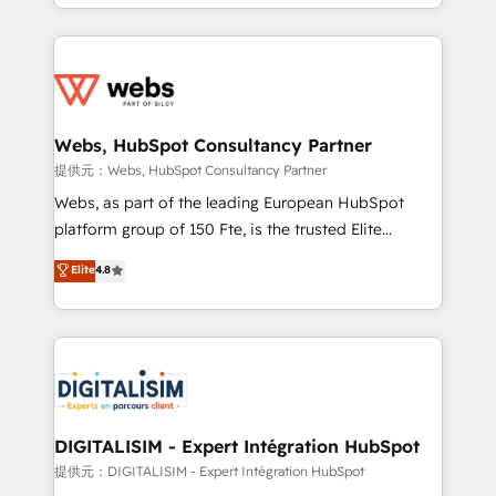
solve all your HubSpot challenges and improve user
sales, and service hubs • Built-in flexibility for
adoption, sales process and marketing results.
startups to global brands
Services 📚 Onboarding your team to HubSpot for
the first time 🔧 Designing and optimising your
HubSpot set-up for better results 🌐 Website design
and build using HubSpot 🔌 Integrating HubSpot
Webs, HubSpot Consultancy Partner
with other systems 🎓 Training your teams to be
提供元：Webs, HubSpot Consultancy Partner
HubSpot pros 📊 Lead generation services using
Webs, as part of the leading European HubSpot
HubSpot Why us? - SIX HubSpot Accreditations -
platform group of 150 Fte, is the trusted Elite
awarded by HubSpot after a rigorous process for
HubSpot CRM Partner offering you a roadmap on
Elite
4.8
CRM, Solutions Architecture, Onboarding , Data
maximizing EBITDA and achieving Commercial
Migration, Custom Integration & Platform
Excellence. With our targeted processes, we
Enablement -Onboarded over 500 businesses to
strengthen your digital transformation and minimize
HubSpot -Top 1% of partners worldwide -In-house
costs. As HubSpot's Advanced Accredited CRM
team of 25+ experts Contact us today to help you
Implementation partner, we provide expertise to
get more from your investment in HubSpot.
drive your business forward. Since 2015 we are fully
www.bbdboom.com
dedicated to HubSpot and with an experienced
DIGITALISIM - Expert Intégration HubSpot
team (50+), we work with reputable companies in
提供元：DIGITALISIM - Expert Intégration HubSpot
B2B sectors such as manufacturing, SaaS and