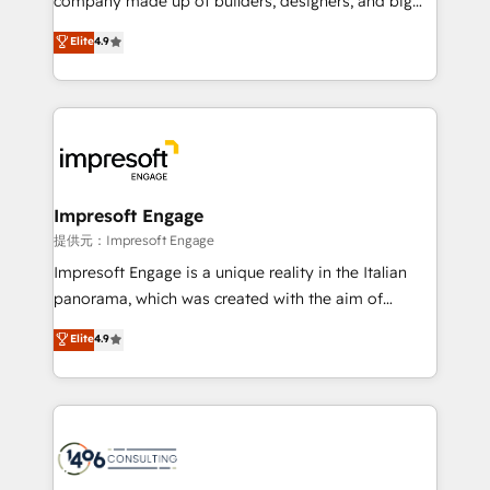
company made up of builders, designers, and big
years as a HubSpot partner. • 2023 Impact Awards:
thinkers. We blend strategy, design, and
Elite
4.9
Platform Migration Excellence. • Top 3 Partner of the
development—always fueled by curiosity—to turn
Year LATAM 2022, 2023, 2024, 2025. • Partner of the
ideas, opportunities, and challenges into meaningful
Year 2024. • Organizer of Aliados.ai (AI, marketing &
experiences. To us, technology is more than just
tech global congress). 👉 Ready to scale your
code; it’s about creating things that are useful, cool,
business with HubSpot? Let Cebra’s experts help
and—most importantly—simple. That’s why we lean
you grow faster, smarter, and with impact.
into bold ideas and shape them into thoughtful
products and strategies that actually make a
Impresoft Engage
difference.
提供元：Impresoft Engage
Impresoft Engage is a unique reality in the Italian
panorama, which was created with the aim of
putting Customer Experience at the center by
Elite
4.9
creating digital environments capable of integrating
people, processes and data. We offer the best
digital solutions on the market, ranging from CRM
processes and technologies to digital strategy, from
marketing automation to online and offline sales
processes through Customer Service Management,