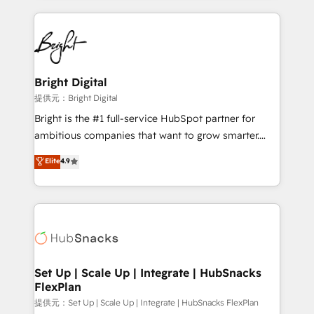
Growth-Driven Design Agency of the Year 🏆2015
automation, integration, and AI innovation to deliver
Became the 5th Agency to reach Diamond 🏆2014
lasting impact. We specialize in: • Turnkey and end-
HubSpot COS Performance Award 🏆2014 HubSpot
to-end HubSpot implementations • Onboarding for
COS Design Award 🏆2013 HubSpot Marketplace
Sales, Service, Marketing & Content Hubs • AI voice
Provider of the Year 🏆2011 Became a HubSpot
and chat agents, predictive automation, and smart
Bright Digital
Partner 📆Founded in 1997
workflows • Salesforce + HubSpot integration •
提供元：Bright Digital
RevOps and AI-driven sales enablement • Website
Bright is the #1 full-service HubSpot partner for
design and CMS development • ERP integration: SAP,
ambitious companies that want to grow smarter.
NetSuite, Microsoft Dynamics, … • Data cleansing
From HubSpot onboarding, to training, from
Elite
4.9
and CRM migration from any platform •
developing a new website to lead generation and
Client/member portals built on HubSpot • Custom
digital marketing; we do it all (and with great
and complex integrations: SAM.gov, GovWin,
results)! In short, our services include: - HubSpot
QuickBooks, PandaDoc, ClickUp, Shopify, Mapsly,
consultancy: onboarding, training, data migration -
WooCommerce, BuilderTrend, and more Experience
HubSpot development: websites, custom modules,
the difference — reach out to see how AI + HubSpot
integrations - Marketing & sales solutions: digital
can transform your business.
marketing, advertising, campaigns, content and
Set Up | Scale Up | Integrate | HubSnacks
FlexPlan
design We connect people, data and technology to
improve customer experiences. With our bright
提供元：Set Up | Scale Up | Integrate | HubSnacks FlexPlan