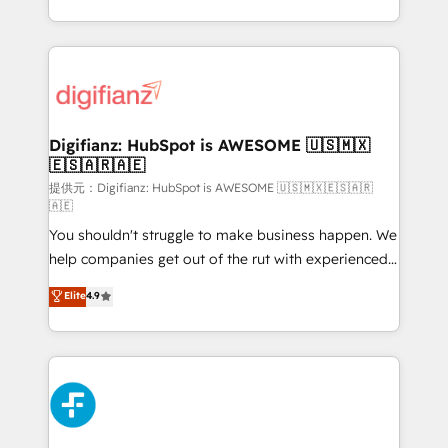
(𝘸𝘦'𝘳𝘦 𝘴𝘶𝘱𝘦𝘳 𝘳𝘦𝘴𝘱𝘰𝘯𝘴𝘪𝘷𝘦)
growth. We modernise platforms, streamline
operations that are causing inefficiencies, improve
customer experiences, integrate systems, and
supercharge revenue operations Key services: • CRM
Implementation • Systems Integration • Digital
Transformation / Web Development • RevOps &
Digifianz: HubSpot is AWESOME 🇺🇸🇲🇽
🇪🇸🇦🇷🇦🇪
Sales Consulting • Marketing Automation What
makes us different? 🚀 Top 0.5% of global HubSpot
提供元：Digifianz: HubSpot is AWESOME 🇺🇸🇲🇽🇪🇸🇦🇷
🇦🇪
agencies ⚙️ The strongest technical ability and
You shouldn't struggle to make business happen. We
integration capabilities 💼 Consultative, long-term
help companies get out of the rut with experienced,
partners who will embed ourselves into your
process-oriented teams implementing HubSpot
business, processes and systems 🏢 We specialise in
Elite
4.9
Marketing, Sales, Service, CMS and Operations Hub,
working with mid-market and enterprise
so selling and actually engaging with your customers
organisations, global organisations and those with
feels easy and pain-free. We are a top ranked
complex use cases 🏆 CRM Implementation,
HubSpot Elite Partner, winner of Rookie of the Year
Platform Enablement, Custom Integration and
and Customer First Awards, 4.9/5 rating in HubSpot
Onboarding Accredited 🔐 ISO27001 & ISO9001
Reviews and 4.9/5 rating in Clutch Reviews. Digifianz
Certified