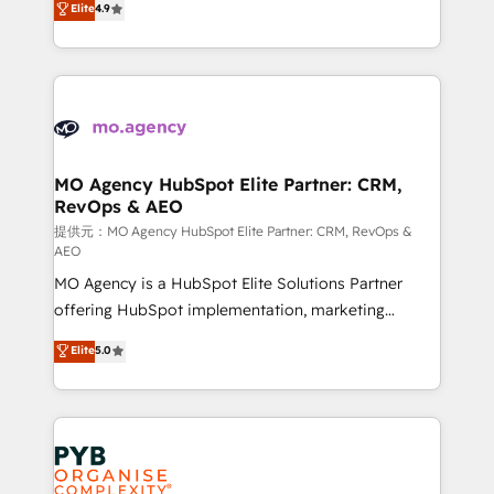
Elite
4.9
to your needs and sales objectives. With 125+
migrate, replatform, and scale smarter. We specialize
certifications, we are part of the most certified
in high-impact CRM and CMS migrations and
Canadian agencies, and we both hold Onboarding
onboarding from platforms like Salesforce, NetSuite,
Accreditations. Based in Canada (coast to coast), our
Zoho, Pardot, Marketo, Microsoft Dynamics, Wix,
services are offered in both English & French.
WordPress and legacy CRMs, turning fragmented
systems into unified, growth-ready HubSpot
architectures that accelerate revenue operations and
MO Agency HubSpot Elite Partner: CRM,
RevOps & AEO
performance. - Multi-object CRM migration, cleanup,
and implementation. - Pre-built and custom
提供元：MO Agency HubSpot Elite Partner: CRM, RevOps &
AEO
integrations across your full tech stack. - Custom
MO Agency is a HubSpot Elite Solutions Partner
object setup, CMS builds, and full-funnel automation.
offering HubSpot implementation, marketing
- Dashboards, lifecycle campaigns, and lead
automation, CRM and RevOps consulting, data
nurturing sequences. - Cross-hub setup across
Elite
5.0
architecture, sales enablement, lifecycle automation,
Marketing, Sales, Operations, and Service Hubs. -
lead scoring and revenue reporting. HubSpot,
Ongoing optimization, managed support, and
Salesforce and integrated enterprise stacks. Digital
scalable retainers. Let’s make HubSpot your most
Marketing, Answer Engine Optimisation, and
powerful growth engine. Built to convert, scale, and
Generative Engine Optimisation (AI Search),
drive results.