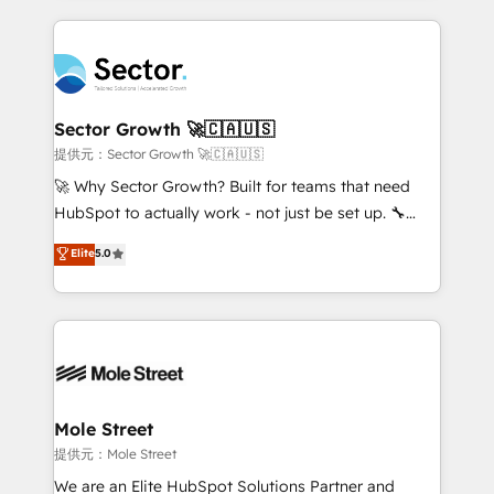
no CRM e mantêm os dados organizados, como um
integrations, custom CMS portal development,
especialista operando a plataforma 24/7. Hoje 300+
design & UX for mid to large to multi national
empresas em 13 países utilizam a Nexforce. Somos
businesses. Our teams are based in North America
a maior parceira da HubSpot na América Latina e
and APAC. We are HubSpot's top-ranked Advanced
líder no ranking global de sucesso do cliente da
Implementation Certified Partner and we contribute
Sector Growth 🚀🇨🇦🇺🇸
HubSpot.
to their advisory council. We strive to do 'good work
提供元：Sector Growth 🚀🇨🇦🇺🇸
with good people' and have worked with incredible
🚀 Why Sector Growth? Built for teams that need
brands. You can see some of them on our website,
HubSpot to actually work - not just be set up. 🔧
along with plenty of case studies.
HubSpot Experts: Onboarding, migrations,
Elite
5.0
automation, and training built for adoption. ⚡ Highly
Technical Execution: ERP, EMR and Custom
Integrations; complex builds delivered in weeks, not
months. 🤖 AI Consulting & Agents: AI-powered
workflows; automation agents; process optimization
inside HubSpot. 🏆 Industry Experience: 🏥
Healthcare: HIPAA implementations; secure data
Mole Street
workflows 💼 Financial Services: compliant
提供元：Mole Street
workflows; audit-ready reporting ⚖️ Legal: client
We are an Elite HubSpot Solutions Partner and