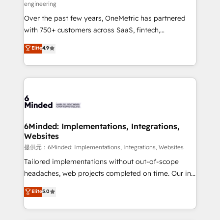
engineering
HubSpot Partner since 2012 • 2022 EMEA Impact
Over the past few years, OneMetric has partnered
Award: Best Integration • 150+ successful HubSpot
with 750+ customers across SaaS, fintech,
projects • Clients in 30+ industries • Proprietary
healthcare, real estate, and other industries. With
technology for integrations • Multilingual team:
Elite
4.9
150+ HubSpot-certified experts, we deliver scalable
English, Spanish, Portuguese & Italian 👉 Grow
solutions to complex GTM and RevOps challenges.
smarter with AI and HubSpot.
Our Expertise 🔹 Onboarding & Implementation:
Accredited HubSpot Partner, ensuring smooth setup
tailored to your GTM motion. 🔹 Migrations:
Accredited HubSpot Partner, ensuring migration
from other CRMs to HubSpot without data loss or
6Minded: Implementations, Integrations,
Websites
downtime. 🔹 RevOps Strategy: Align teams,
processes, and data to drive revenue efficiency. 🔹
提供元：6Minded: Implementations, Integrations, Websites
Integrations: Connect HubSpot with your tech stack
Tailored implementations without out-of-scope
for better adoption. 🔹 Custom Solutions: Build
headaches, web projects completed on time. Our in-
tailored apps, workflows, and configurations. We are
house team of certified CRM architects, experts,
Elite
5.0
SOC 2 Type II and ISO 27001 certified, reinforcing
developers, designers, and marketers handles all
our commitment to data security and compliance. At
aspects of your HubSpot. ✨ 400+ global clients ✨
OneMetric, we help revenue teams focus on the