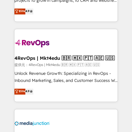
projects to growth campaigns, to CRM and websites.
HubSpot experts backed by over 10+ years of
Hire an agency that's experienced in every inch of
Elite
4.9
HubSpot experience ✔️Flexible pricing models —
HubSpot and willing to work hand-in-hand with your
Hourly-fee (assigned one Dedicated HubSpot
team to simplify the complex and build a better
Admin); Monthly-fee (HubSpot Admin + Project
experience for your team and customers.
Manager); and Fixed Project Cost (as per
requirement). ✔️Helped over 25,000+ customers so
far with our HubSpot solutions. ✔️Bespoke apps &
on-demand bundle services. Connect with us today!
4RevOps | Mkt4edu 🇧🇷 🇲🇽 🇵🇹 🇦🇪 🇺🇸
提供元：4RevOps | Mkt4edu 🇧🇷 🇲🇽 🇵🇹 🇦🇪 🇺🇸
Unlock Revenue Growth: Specializing in RevOps -
Inbound Marketing, Sales, and Customer Success We
specialize in driving revenue growth for companies
Elite
4.9
across industries through tailored marketing, sales,
and customer success strategies, utilizing RevOps
methodologies. As Latin America's largest HubSpot
partner and a global leader in education market, we
offer unparalleled insights. Operating in five
countries—Brazil, UAE (Abu Dhabi/Dubai/Sharjah),