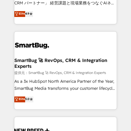
Move from any legacy CRM. Zero downtime, full data
CRM パートナー」 経営課題と現場業務をつなぐAIネイ
integrity. ➤ Implementation: Configure HubSpot to
ティブ・エージェンシーとして、HubSpot Eliteの実装
Elite
4.9
run your revenue process. Sales, marketing, and
力で顧客フロント業務を再設計します。 💡 100inc は何
service wired together. ➤ AI and Integrations: Layer
をする会社か？ HubSpotを共通基盤に、AIエージェン
Breeze AI, custom agents, and APIs to remove
トを組み込んだ顧客フロント業務（マーケティング・営
manual work. ➤ Ongoing Management: Monthly
業・CS）を組織全体で設計・実装する日本のAIネイテ
tune-ups, feature rollouts, adoption coaching. Buying
ィブ・エージェンシーです。事業部・グループ会社・部
HubSpot, switching to it, or reviving a stale portal?
門が分立する組織で、データと業務プロセスのサイロ化
We are built for the work.
を、CRMを軸とした全社共通基盤に再構築します。意
SmartBug 🚀 RevOps, CRM & Integration
Experts
思決定者・PMO・現場担当者に並走します。 1️⃣
HubSpot導入・活用支援 顧客データの一元化から、
提供元：SmartBug 🚀 RevOps, CRM & Integration Experts
GTMの見える化・自動化まで。全Hub統合運用、デー
As a 3x HubSpot North America Partner of the Year,
タ品質設計、グループ横断のCRM統合に対応します。
SmartBug Media transforms your customer lifecycle
2️⃣ AIエージェント組織構築 営業・マーケティング業務
into a revenue engine. Our unified ecosystem
Elite
5.0
の一部をAIが自律実行する組織への移行を設計・実装。
includes specialized divisions Globalia (AI &
Breeze・Claude等をHubSpotと連携させ、役割定義・
Software) and Point Success Media (Paid Media),
運用ルール・成果指標まで含めて設計します。 3️⃣ 全社
making this the official home for all three brands. 🔄
DX × AI推進のPMO伴走支援 複数部門をまたぐDX×AI変
Implementation & Integration - Seamless migrations
革を、構想から実装・定着までPMOとして主導。「設
and system integrations powered by Globalia’s