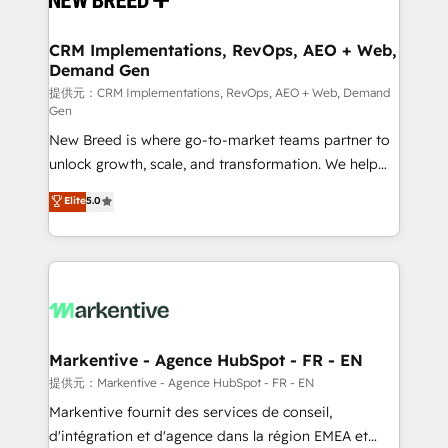
定の代行ではなく、設計の責任」を引き受け、部門横断
technical development team. - 19 HubSpot-certified
の統合・浸透・変革管理を実行します。 ▸ CMS戦略設
trainers to drive platform adoption. 📈 Revenue
CRM Implementations, RevOps, AEO + Web,
計・構築：リード獲得・CVR・SEOを前提にした情報設
Demand Gen
Generation - Full-funnel marketing and high-
計・導線設計・テンプレート設計をContent Hubで一体
performance advertising via Point Success Media. -
提供元：CRM Implementations, RevOps, AEO + Web, Demand
Gen
提供。 ▸ 既存CRM・MAからの移行支援：Salesforce・
Expert deployment of Breeze AI and custom agents
Marketo・Pardot等からの移行、カスタム設計、履歴
New Breed is where go-to-market teams partner to
to automate growth. 🏆 Elite Excellence - 8 platform
データ移行と活用設計まで。 ▸ AEO対応：ChatGPT・
unlock growth, scale, and transformation. We help
accreditations and deep HIPAA-compliance
Perplexity等のAI検索からの流入・引用を前提にコンテ
companies activate HubSpot’s AI-powered
expertise. - A team of 250+ experts dedicated to
Elite
5.0
ンツとサイト構造を最適化。 🏆 なぜ100incを選ぶの
customer platform and operationalize HubSpot’s
your resilient growth.
か？ ✓ HubSpot Eliteパートナー認定 ✓ HubSpotアワ
Loop Marketing framework through expert-led
ード受賞・HUGリーダー ✓ ISO27001:2022 /
services, smart agents, and purpose-built apps,
ISO9001:2015 取得 ✓ 400社以上の導入実績 ✓
tailored to your business. Together, we unlock
HubSpot大百科 出版 CRM・AI活用に関するご相談、現
results, fast. ⚙️CRM & RevOps: Align all Hubs to your
状整理の壁打ちなど、構想段階からお気軽にお問い合わ
buyer journey for clean data, scalability, & reporting.
せください。
🎯Demand Gen & ABM: Drive pipeline with inbound,
Markentive - Agence HubSpot - FR - EN
ABM, AEO, SEO, & paid media. 👩‍💻Web Design:
提供元：Markentive - Agence HubSpot - FR - EN
Build high-performing websites with UX, messaging,
Markentive fournit des services de conseil,
& conversion strategy that drive results. 🤖AI
d'intégration et d'agence dans la région EMEA et