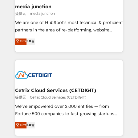
Mexico, USA, and Portugal—we've executed over a
media junction
hundred successful operations. Our approach,
提供元：media junction
rooted in RevOps principles, integrates analysis,
We are one of HubSpot's most technical & proficient
training, planning, and qualification. Leveraging
partners in the area of re-platforming, website
technology, data analytics, CRM optimization, and
design & development. We specialize in multi-hub
Elite
5.0
inbound marketing tactics, we focus on
implementations for mid-market & enterprise
understanding, nurturing, and converting leads.
companies. We are woman-owned, powered by
Partner with us to unlock your business's full
coffee, and we ❤️ dogs. We produce award-winning
potential and achieve sustained growth in today's
work for our clients. 🏆2023 Technical Expertise
competitive market.
Impact Award 🏆2022 Technical Expertise Impact
Award 🏆2022 Platform Migration Excellence Impact
Award 🏆2020 Elite Solutions Partner 🏆2019
Cetrix Cloud Services (CETDIGIT)
Integrations HubSpot Impact Award 🏆2019
提供元：Cetrix Cloud Services (CETDIGIT)
Marketing Enablement HubSpot Impact Award 🏆
We’ve empowered over 2,000 entities — from
2018 Website Design HubSpot Impact Award 🏆2017
Fortune 500 companies to fast-growing startups
Website Design HubSpot Impact Award 🏆2016
and nonprofits — to streamline operations, scale
Elite
5.0
Growth-Driven Design Agency of the Year 🏆2016
revenue, and unlock the full potential of HubSpot.
Sales Enablement HubSpot Impact Award 🏆2015
With deep technical and industry expertise, we fuse