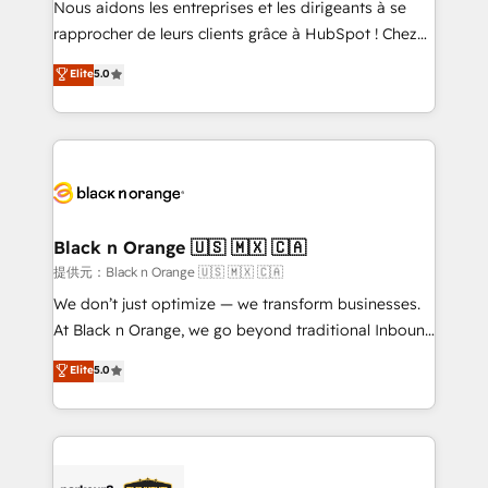
Nous aidons les entreprises et les dirigeants à se
business services. We prepare a customized
rapprocher de leurs clients grâce à HubSpot ! Chez
business case that demonstrates the value and
DIGITALISIM, nous avons l'intime conviction que la
Elite
5.0
impact of your digital transformation, including a
réussite des entreprises passe par l’innovation web,
detailed financial rationale with a focus on ROI and
le marketing digital, et la relation client ! C'est
TCO. As a trusted extension of your team, we
pourquoi, nos experts sont à la fois capables de
believe in the power of partnership. Together, we
gérer votre projet de création de site internet, votre
embark on a transformational journey that sets your
référencement, votre stratégie digitale et le pilotage
business up for long-term success. Unlock your
et l'intégration d'HubSpot ! Les grandes phases d'un
business. If not now, when?
projet HubSpot avec DIGITALISIM : 🧽 Nettoyage,
Black n Orange 🇺🇸 🇲🇽 🇨🇦
migration et intégration des bases de données. 🚀
提供元：Black n Orange 🇺🇸 🇲🇽 🇨🇦
Développement des interfaces avec vos logiciels
We don’t just optimize — we transform businesses.
métiers ⚙️ Configuration de la plateforme HubSpot
At Black n Orange, we go beyond traditional Inbound
📈 Configuration de rapports et tableaux de bord 🤝
Marketing with our exclusive methodologies:
Elite
5.0
Book Process & Guidelines utilisateurs 🎓
BOOMS and BOOST. Together, they form a powerful
Formations des utilisateurs
combination that has driven success for over 800
businesses worldwide. As Elite HubSpot Partners, we
specialize in crafting high-performance growth
strategies that integrate data-driven marketing,