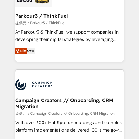
automation, and revenue intelligence to help
companies scale faster and smarter. 🔹 BOOMS:
Parkour3 / ThinkFuel
Demand generation for all your buyers With BOOMS,
提供元：Parkour3 / ThinkFuel
you invest in 100% of your buyers, accelerating your
At Parkour3 & ThinkFuel, we support companies in
growth and positioning yourself as an undisputed
developing their digital strategies by leveraging
leader. 🔹 BOOST: Optimize your digital
technologies and automating their marketing and
Elite
4.9
transformation process A methodology designed to
sales processes to generate growth. Our offer spans
implement HubSpot effectively and optimize your
from Strategy to Operations. We specialize in CRM
digital processes. 🔹 Trusted by Industry Leaders
onboarding and implementation, web design, sales
With an average rating of 4.9/5 and a proven track
& marketing automation, and digital marketing. With
record of business transformation, our growth-first
extensive experience working with tech companies
approach has helped brands dominate their
and manufacturers since 2002, we are committed to
markets.
empowering our clients and developing their
Campaign Creators // Onboarding, CRM
Migration
autonomy. Get to grips with HubSpot through
guided implementation and seamless integration of
提供元：Campaign Creators // Onboarding, CRM Migration
the CRM platform into your digital ecosystem. Would
With over 600+ HubSpot onboardings and complex
you like support in deploying your inbound
platform implementations delivered, CC is the go-to
marketing strategy? We'll provide support tailored
Elite Solutions Partner for businesses ready to