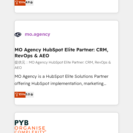
Elite
4.9
to your needs and sales objectives. With 125+
migrate, replatform, and scale smarter. We specialize
certifications, we are part of the most certified
in high-impact CRM and CMS migrations and
Canadian agencies, and we both hold Onboarding
onboarding from platforms like Salesforce, NetSuite,
Accreditations. Based in Canada (coast to coast), our
Zoho, Pardot, Marketo, Microsoft Dynamics, Wix,
services are offered in both English & French.
WordPress and legacy CRMs, turning fragmented
systems into unified, growth-ready HubSpot
architectures that accelerate revenue operations and
MO Agency HubSpot Elite Partner: CRM,
RevOps & AEO
performance. - Multi-object CRM migration, cleanup,
and implementation. - Pre-built and custom
提供元：MO Agency HubSpot Elite Partner: CRM, RevOps &
AEO
integrations across your full tech stack. - Custom
MO Agency is a HubSpot Elite Solutions Partner
object setup, CMS builds, and full-funnel automation.
offering HubSpot implementation, marketing
- Dashboards, lifecycle campaigns, and lead
automation, CRM and RevOps consulting, data
nurturing sequences. - Cross-hub setup across
Elite
5.0
architecture, sales enablement, lifecycle automation,
Marketing, Sales, Operations, and Service Hubs. -
lead scoring and revenue reporting. HubSpot,
Ongoing optimization, managed support, and
Salesforce and integrated enterprise stacks. Digital
scalable retainers. Let’s make HubSpot your most
Marketing, Answer Engine Optimisation, and
powerful growth engine. Built to convert, scale, and
Generative Engine Optimisation (AI Search),
drive results.