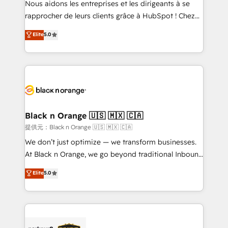
Nous aidons les entreprises et les dirigeants à se
business services. We prepare a customized
rapprocher de leurs clients grâce à HubSpot ! Chez
business case that demonstrates the value and
DIGITALISIM, nous avons l'intime conviction que la
Elite
5.0
impact of your digital transformation, including a
réussite des entreprises passe par l’innovation web,
detailed financial rationale with a focus on ROI and
le marketing digital, et la relation client ! C'est
TCO. As a trusted extension of your team, we
pourquoi, nos experts sont à la fois capables de
believe in the power of partnership. Together, we
gérer votre projet de création de site internet, votre
embark on a transformational journey that sets your
référencement, votre stratégie digitale et le pilotage
business up for long-term success. Unlock your
et l'intégration d'HubSpot ! Les grandes phases d'un
business. If not now, when?
projet HubSpot avec DIGITALISIM : 🧽 Nettoyage,
Black n Orange 🇺🇸 🇲🇽 🇨🇦
migration et intégration des bases de données. 🚀
提供元：Black n Orange 🇺🇸 🇲🇽 🇨🇦
Développement des interfaces avec vos logiciels
We don’t just optimize — we transform businesses.
métiers ⚙️ Configuration de la plateforme HubSpot
At Black n Orange, we go beyond traditional Inbound
📈 Configuration de rapports et tableaux de bord 🤝
Marketing with our exclusive methodologies:
Elite
5.0
Book Process & Guidelines utilisateurs 🎓
BOOMS and BOOST. Together, they form a powerful
Formations des utilisateurs
combination that has driven success for over 800
businesses worldwide. As Elite HubSpot Partners, we
specialize in crafting high-performance growth
strategies that integrate data-driven marketing,