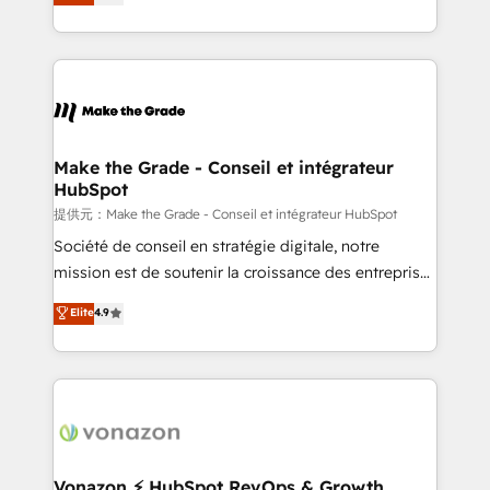
HubSpot un vrai levier de performance pour votre
organisation. Cela passe par la compréhension de
vos processus, la fiabilisation de vos données et
l'alignement de vos équipes — avant même d'ouvrir
la plateforme. Nos domaines d'intervention : -
Intégration & paramétrage HubSpot - Migration CRM
& reprise de données - Stratégie RevOps &
Make the Grade - Conseil et intégrateur
HubSpot
alignement Marketing / Sales - Data, reporting &
tableaux de bord - Onboarding, audit &
提供元：Make the Grade - Conseil et intégrateur HubSpot
optimisation - Intégrations métiers (ERP, téléphonie,
Société de conseil en stratégie digitale, notre
e-commerce) - Formation & accompagnement au
mission est de soutenir la croissance des entreprises
changement Nous intervenons auprès des PME, ETI
B2B à travers l’acquisition de nouveaux clients,
Elite
4.9
et grandes entreprises en France et à l'international,
l'intégration CRM et le développement des revenus
dans des secteurs variés : SaaS, immobilier,
auprès de vos comptes existants. En France et à
industrie, éducation, banque & assurance, transport
l'international, nous travaillons avec des ETI
& logistique.
ambitieuses, des grands groupes voulant aller au-
delà d’une simple transformation digitale et des
startups florissantes. Nos 3 grandes expertises sont :
➤ L’intégration de CRM et de méthodologie RevOps
Vonazon ⚡ HubSpot RevOps & Growth