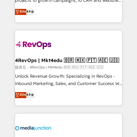
projects to growth campaigns, to CRM and websites.
HubSpot experts backed by over 10+ years of
Hire an agency that's experienced in every inch of
Elite
4.9
HubSpot experience ✔️Flexible pricing models —
HubSpot and willing to work hand-in-hand with your
Hourly-fee (assigned one Dedicated HubSpot
team to simplify the complex and build a better
Admin); Monthly-fee (HubSpot Admin + Project
experience for your team and customers.
Manager); and Fixed Project Cost (as per
requirement). ✔️Helped over 25,000+ customers so
far with our HubSpot solutions. ✔️Bespoke apps &
on-demand bundle services. Connect with us today!
4RevOps | Mkt4edu 🇧🇷 🇲🇽 🇵🇹 🇦🇪 🇺🇸
提供元：4RevOps | Mkt4edu 🇧🇷 🇲🇽 🇵🇹 🇦🇪 🇺🇸
Unlock Revenue Growth: Specializing in RevOps -
Inbound Marketing, Sales, and Customer Success We
specialize in driving revenue growth for companies
Elite
4.9
across industries through tailored marketing, sales,
and customer success strategies, utilizing RevOps
methodologies. As Latin America's largest HubSpot
partner and a global leader in education market, we
offer unparalleled insights. Operating in five
countries—Brazil, UAE (Abu Dhabi/Dubai/Sharjah),