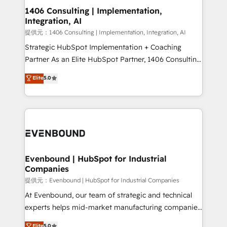
allowing companies to optimize processes and meet
1406 Consulting | Implementation,
Integration, AI
the needs of the customer. We are part of Impresoft
Group, a group of specialized and complementary
提供元：1406 Consulting | Implementation, Integration, AI
companies that divide their offer into 4
Strategic HubSpot Implementation + Coaching
Competence Centers: Smart Manufacturing,
Partner As an Elite HubSpot Partner, 1406 Consulting
Customer First, Enabling Technologies & Security.
helps mid-market revenue teams transform how
Elite
5.0
The synergies generated by these integrations,
they sell, market, and serve. We don't just build your
together with the combination of talents, skills,
HubSpot—we teach your team to own it, then stay
solutions and services, have allowed the group to
to help you keep winning. What We Do ⚙️ CRM
build an unrivaled offering portfolio on the market
Implementations across Marketing, Sales, Service,
to accompany companies on their digital
Data & Content 📈 Sales & Marketing Alignment +
transformation journey.
Revenue Team Enablement 🤖 Breeze AI & Custom
Agent Creation 🔄 Custom Integrations & Data
Evenbound | HubSpot for Industrial
Companies
Migration Why 1406 We become part of your team.
Your team learns while we build. We fix what others
提供元：Evenbound | HubSpot for Industrial Companies
broke. Built for mid-market reality—practical
At Evenbound, our team of strategic and technical
solutions that work with your actual headcount and
experts helps mid-market manufacturing companies
constraints. By the Numbers 🏆 Top 1% of all
achieve real growth. We specialize in delivering
Elite
5.0