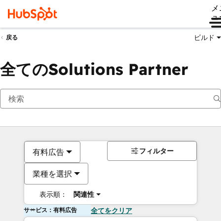
メ
ュ
ビルド
戻る
全てのSolutions Partner
フィルター
有料広告
業種を選択
表示順：
関連性
サービス：有料広告
全てをクリア