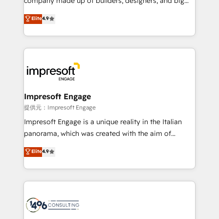
company made up of builders, designers, and big
years as a HubSpot partner. • 2023 Impact Awards:
thinkers. We blend strategy, design, and
Elite
4.9
Platform Migration Excellence. • Top 3 Partner of the
development—always fueled by curiosity—to turn
Year LATAM 2022, 2023, 2024, 2025. • Partner of the
ideas, opportunities, and challenges into meaningful
Year 2024. • Organizer of Aliados.ai (AI, marketing &
experiences. To us, technology is more than just
tech global congress). 👉 Ready to scale your
code; it’s about creating things that are useful, cool,
business with HubSpot? Let Cebra’s experts help
and—most importantly—simple. That’s why we lean
you grow faster, smarter, and with impact.
into bold ideas and shape them into thoughtful
products and strategies that actually make a
Impresoft Engage
difference.
提供元：Impresoft Engage
Impresoft Engage is a unique reality in the Italian
panorama, which was created with the aim of
putting Customer Experience at the center by
Elite
4.9
creating digital environments capable of integrating
people, processes and data. We offer the best
digital solutions on the market, ranging from CRM
processes and technologies to digital strategy, from
marketing automation to online and offline sales
processes through Customer Service Management,