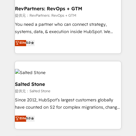
we turn complexity into clarity, human at global
scale. 🏆 HubSpot’s CEO called us “the partner of the
RevPartners: RevOps + GTM
future.” Others agree it is proof of trust built through
提供元：RevPartners: RevOps + GTM
measurable impact.
You need a partner who can connect strategy,
systems, data, & execution inside HubSpot. We
bridge the gap where most agencies fall short by
Elite
5.0
combining GTM strategy with technical execution to
solve the right problem with the right solution. As the
only firm in the world to hold Elite Partner
Accreditations with both HubSpot and Clay, our
clients gain a unique advantage in CRM architecture,
pipeline generation, data intelligence, and go-to-
Salted Stone
market execution. Why B2B Businesses Choose RP: -
提供元：Salted Stone
Secure: Soc2 compliant 🛡️ - Pricing: Implementations
Since 2012, HubSpot’s largest customers globally
starting at $1,5k 💵 - Speed: Launch in 14 days ⚡ -
have counted on S2 for complex migrations, change
Global: 250 professionals across five continents 🌐 -
management, systems integration, and creative
Scale: Fastest tiering Elite HubSpot Partner 🪴 -
Elite
5.0
solutions that deliver measurable impact and
Sales Hub: More implementations than any other
transform brand experiences As one of the few full-
Partner 💻 - Migrations: We convert Salesforce