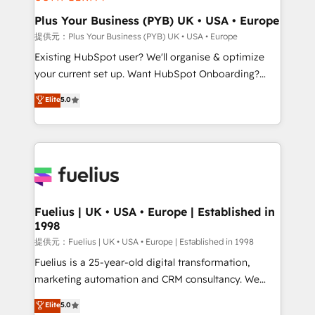
HubSpot Content Hub, WordPress development,
B2B SEO, paid media, and content. We work with
Plus Your Business (PYB) UK • USA • Europe
enterprise and growth-led companies across
提供元：Plus Your Business (PYB) UK • USA • Europe
technology, professional services, financial services
Existing HubSpot user? We'll organise & optimize
and industrial sectors. Offices in Johannesburg, Cape
your current set up. Want HubSpot Onboarding?
Town and London. 500+ HubSpot CRM
We'll customise your CRM & automate your business
Elite
5.0
implementations delivered. AI visibility coverage
processes. Welcome to our Profile! We can help
across ChatGPT, Claude, Perplexity, Gemini and
with... • CRM implementation, reports & workflows,
Google AI Overviews. HubSpot Impact Award -
and team training • CRM migration: Salesforce,
Customer First HubSpot Impact Award - Integrations
Pipedrive, Dynamics etc • Technical projects inc.
Innovation HubSpot Impact Award - Platform
Custom API integrations A little about us... • Boutique
Migration Excellence HubSpot Impact Award -
'Elite' Team (12 super skilled members) • 150+ Clients
Platform Excellence 35+ full-time HubSpot
for Sales Hub, Marketing Hub, Service Hub, Data
Fuelius | UK • USA • Europe | Established in
professionals.
1998
Hub and Website (CMS) • ISO/IEC 27001:2022, ISO
9001:2015 and now... ISO 42001: 2023 certified •
提供元：Fuelius | UK • USA • Europe | Established in 1998
Exclusive AI 'GuardHub' governance framework,
Fuelius is a 25-year-old digital transformation,
based on ISO 42001 - helping you 'organise
marketing automation and CRM consultancy. We
complexity' 𝗥𝗲𝗮𝗱𝘆 𝗳𝗼𝗿 𝘁𝗵𝗲 𝗻𝗲𝘅𝘁 𝘀𝘁𝗲𝗽? Click the
enable mid-market and enterprise clients to
Elite
5.0
👈 '𝗖𝗼𝗻𝘁𝗮𝗰𝘁 𝗯𝘂𝘀𝗶𝗻𝗲𝘀𝘀' button to get in touch
maximise their return from digital and fuel their