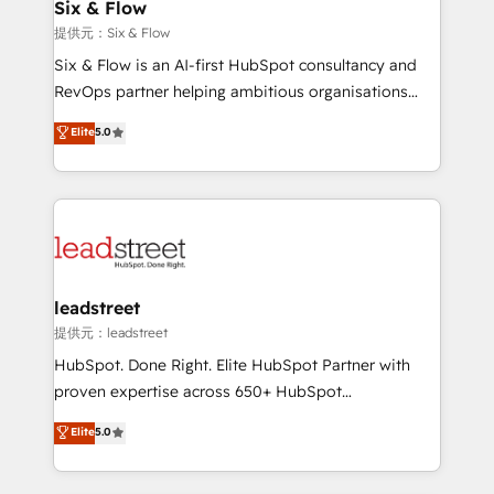
helps the following industries: logistics & 3PL, home
Six & Flow
improvement & construction, branding and
提供元：Six & Flow
commercialization, real estate, health, education,
Six & Flow is an AI-first HubSpot consultancy and
SaaS, Software Dev & IT and consulting, make the
RevOps partner helping ambitious organisations
most out of their HubSpot experience operating in
grow with clarity, confidence, and intelligence.
Elite
5.0
the United States, EU, UAE, Mexico and Latin
Operating across the UK, Netherlands, Ireland, and
America. From casual user to super fan: make
Canada, we’ve delivered thousands of successful
HubSpot an experience you LOVE!
HubSpot projects for mid-market and enterprise
clients worldwide, with over 10 years experience. We
combine HubSpot, data, and AI to design connected
go-to-market systems that align people, process,
and technology for predictable, scalable revenue
leadstreet
growth. Our expertise spans RevOps, CRM and data
提供元：leadstreet
architecture, AI enablement, and strategic marketing,
HubSpot. Done Right. Elite HubSpot Partner with
delivered through our proprietary FLAIR framework
proven expertise across 650+ HubSpot
for responsible AI adoption. As a HubSpot Elite
implementations. With 12+ years of HubSpot
Elite
5.0
Partner and ISO 27001:2022 certified consultancy,
experience, we help you use the HubSpot platform
we blend strategy, creativity, and technology to help
to its fullest capacity, improve your current HubSpot
organisations scale smarter and grow stronger.