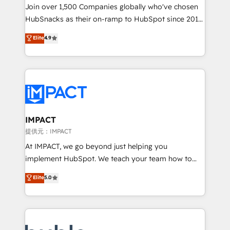
people, exciting ideas and can-do mentality, we
Join over 1,500 Companies globally who've chosen
ensure revenue growth on a daily basis. So tell us
HubSnacks as their on-ramp to HubSpot since 2014
your challenge; our passionate and growth driven
Simple pay-as-you-go plans that accelerate value...
Elite
4.9
team of 100+ experts is ready for you! Driving digital
1️⃣ Set Up | Onboarding New or Check-fixing existing
growth | www.brightdigital.com
HubSpot portals 2️⃣ Scale Up | 100% HubSpot Task
Execution... Global 24/7 ... All Experts 3️⃣ Integrate |
your entire Tech Stack with Custom Integrations
Slash months from your API Integration project... ⬅️
Click "Contact Business" ⬅️ to access 150+ Kickstart
Integration templates that put HubSpot in the center
IMPACT
of your tech stack, syncing... 🛍️ Shopify or
提供元：IMPACT
WooCommerce 💲 Stripe or Paypal 💰 Sage or
At IMPACT, we go beyond just helping you
Netsuite 🤖 Google or Microsoft ✍️ DocuSign or
implement HubSpot. We teach your team how to
PandaDoc 🌐 Avalara or Quaderno HubSnacks holds
master it. As the creators of the Endless Customers
Elite
5.0
the rare Advanced "Custom Integrations"
System™ (the next evolution of They Ask, You
Accreditation, securely sync data across... 🔄 any
Answer), we’re the only HubSpot partner built
apps, in any direction. Stuck on your old CRM..?
entirely around coaching and training. That means
Migrate | seamlessly off your old CRM onto a clean
we don’t do the work for you; we help you build the
new HubSpot portal with Advanced Website and