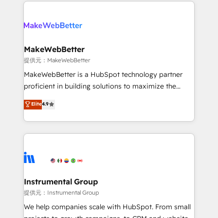
service creative agencies in the HubSpot
addicts to HubSpot evangelists 🧡 Don't hire a
ecosystem, we blend strategy, technology, & award-
marketing agency for an Ops problem. Don't hire a
winning design to build scalable, globally
technical agency for a growth problem. Hire a
regionalized HubSpot websites, integrated
partner built to solve both.
marketing campaigns, & RevOps frameworks that
MakeWebBetter
fuel long-term success We connect the entire
提供元：MakeWebBetter
customer lifecycle through seamless integrations,
MakeWebBetter is a HubSpot technology partner
ensure long-term adoption with change-
proficient in building solutions to maximize the
management programs, and align marketing, sales,
operational efficiency of HubSpot. The fastest-
Elite
4.9
and service to drive sustainable growth With 6 key
growing tech-enabler & facilitator, MakeWebBetter,
HubSpot accreditations and experience across
hands you the blend of HubSpot expertise &
hundreds of organizations in dozens of industries,
eminent solutions & integrations. Trust us to
there’s a good chance one of our globally integrated
streamline your HubSpot experience. 🚀HubSpot
teams has worked with clients just like you Let’s
Elite Partners with 10+ years of HubSpot experience
explore whether S2 is the partner you’ve been
🤝HubSpot Premier Integration partner 🤝Google
looking for...and get your next big initiative moving!
Premier Partner 2023 🌟5 HubSpot Accreditations 🌟
Instrumental Group
Won HubSpot Theme Challenge 2021 🌟INBOUND’19
提供元：Instrumental Group
HubSpot Rising Star Why us? Harnessing the full
We help companies scale with HubSpot. From small
potential of the powerful HubSpot CRM. ✔️A team of