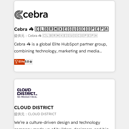
100+ seamless migrations from 15+ different CRMs
OneMetric that matters most: revenue.
✨ 100,000+ hours in HubSpot projects, 75+ full Hub
implementations, and 5,000+ pages ✨ CS: Clients
generating 7-digit MRR from inbound campaigns ✨
CS: 245% organic growth & +751% new visitors for a
Cebra 🦓 🇨🇱🇧🇷🇲🇽🇪🇸🇺🇸🇨🇴🇵🇪🇵🇦
full-funnel HubSpot project ✨ CS: 415% conversion
提供元：Cebra 🦓 🇨🇱🇧🇷🇲🇽🇪🇸🇺🇸🇨🇴🇵🇪🇵🇦
boost with a new HubSpot site Recognized leaders:
Cebra 🦓 is a global Elite HubSpot partner group,
🏆 HubSpot Platform Migration Impact Award 🏆
combining technology, marketing and media
Clutch HubSpot Global Leader 🏆 Finalist: HubSpot
expertise across Latin America and Southern
Elite
5.0
Inbound Campaign of the Year 🏆 Gold AVA Digital
Europe, with teams across 7 countries. Born in Chile,
Award for Best Website 🌟 Accreditations: CRM
we combine local insight with international reach to
Implementation, HubSpot Content Experience, CRM
help businesses grow through technology, creativity,
Data Migration & Custom Integration
AI and strategy. For over 12 years, we’ve delivered
500+ HubSpot implementations, building end-to-
end solutions that integrate CRM, AI automation,
inbound and loop marketing, content, and digital
CLOUD DISTRICT
creativity. Our multicultural team works in Spanish,
提供元：CLOUD DISTRICT
Portuguese, and English to design scalable strategies
We’re a culture-driven design and technology
that drive measurable growth. 🌎 Highlights: • 10+