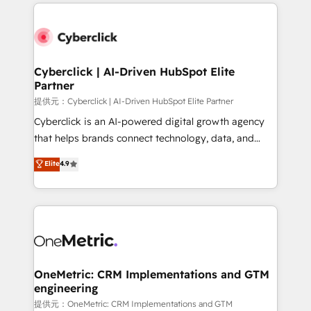
website, or build your new one.
Cyberclick | AI-Driven HubSpot Elite
Partner
提供元：Cyberclick | AI-Driven HubSpot Elite Partner
Cyberclick is an AI-powered digital growth agency
that helps brands connect technology, data, and
creativity to achieve measurable results. Founded in
Elite
4.9
Barcelona and operating across Spain, LATAM, and
the UK, we support global companies in building
smarter marketing, sales, and customer success
strategies. As the only HubSpot Elite Partner in
Iberia (Spain & Portugal), we combine human insight
with intelligent automation to drive sustainable
growth. Our multidisciplinary team designs solutions
OneMetric: CRM Implementations and GTM
engineering
that simplify complexity, boost performance, and
turn innovation into real impact. 🌍 Highlights •
提供元：OneMetric: CRM Implementations and GTM