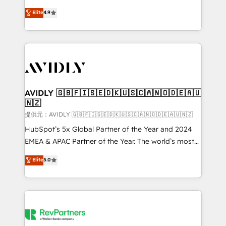
Strategy: Activate Breeze Agents, configure HubSpot
North America. Avec plus de 115 experts en
Elite
4.9
AI, & maximize AEO with tailored AI services. 🧩
marketing automation, Growth, Revops, CRM et
Integrations: Extend HubSpot with custom
webdesign. Markentive is both a consulting firm, a
integrations, hosting, & maintenance.
digital agency and an integrator. With over 115
experts in marketing automation, growth, revops,
CRM and webdesign (We focus on EMEA - USA
customers).
AVIDLY 🇬🇧🇫🇮🇸🇪🇩🇰🇺🇸🇨🇦🇳🇴🇩🇪🇦🇺
🇳🇿
提供元：AVIDLY 🇬🇧🇫🇮🇸🇪🇩🇰🇺🇸🇨🇦🇳🇴🇩🇪🇦🇺🇳🇿
HubSpot’s 5x Global Partner of the Year and 2024
EMEA & APAC Partner of the Year. The world’s most
experienced and fully accredited HubSpot Solutions
Elite
5.0
Partner. 🚀 With 2,750+ HubSpot projects delivered
and 370+ specialists across EMEA, APAC and NAM,
we de-risk complex CRM programmes and
accelerate ROI across every HubSpot Hub. 🧭 From
multi-region migrations to AI-powered automation,