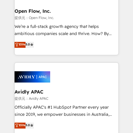
Brussels, Munich, Cologne "Köln", Paris, Amsterdam
and Stockholm Elixir is a first mover and leader
Open Flow, Inc.
when it comes to HubSpot sales and service
提供元：Open Flow, Inc.
implementations, highly renowned for our business
We’re a full-stack growth agency that helps
acumen, process (re-)design experience and a
ambitious companies scale and thrive. How? By
massive amount of success stories in this area. We
upgrading and streamlining every single revenue-
Elite
5.0
integrate HubSpot with complex solutions like SAP,
generating aspect of your business. We’re proud
MicroSoft, custom solutions,... Our company also has
HubSpot Elite Solutions Partners and devout CRM
strong experience with HubSpot UI extensions,
nerds who can harness HubSpot’s custom digital
mobile apps for Field Service Mgt and Retail
tools to improve each touchpoint of your customer
execution, CPQ, customer portals and HubSpot CMS
experience. Working hand-in-hand with your team,
developments. And we're champions when it comes
we’ll assemble a RevOps machine that drives more
to complex data migrations.
traffic, generates better leads and crushes your
Avidly APAC
revenue goals. We've worked with thousands of
提供元：Avidly APAC
HubSpot customers and we'd love to work with you
Officially APAC's #1 HubSpot Partner every year
too! Clients come to us for: Advanced CRM solutions
since 2019, we empower businesses in Australia,
System Integrations both Custom and Native to
New Zealand, and globally to realise their full
Elite
5.0
HubSpot Data System Migrations between systems
potential through enterprise HubSpot CRM