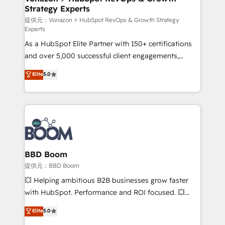
Strategy Experts
pour aligner les équipes marketing, commerciales et
support client (data migration, synchronisation API,
提供元：Vonazon ⚡ HubSpot RevOps & Growth Strategy
Experts
audit et maintenance) ➤ La création de sites internet
As a HubSpot Elite Partner with 150+ certifications
de conversion qui transforment les visiteurs en
and over 5,000 successful client engagements,
opportunités d'affaires ➤ La mise en place de
Vonazon turns marketing complexity into
stratégies d'acquisition marketing (SEO, SEA,
Elite
5.0
measurable, scalable growth. From onboarding to
inbound, automatisation marketing, ABM, IA,
enterprise-grade campaigns, our in-house team
emailing) Informations clés : - 10 ans d'expérience -
builds scalable strategies that drive long-term
100+ intégrations CRM HubSpot réussies - 40
revenue. ⚙️ HubSpot Integration & Optimization •
experts conseil - 150 certifications HubSpot
Seamless CRM, CMS, and automation setup •
cumulées
Complex platform migrations and data cleanups •
Custom APIs and third-party integrations 📈 End-to-
BBD Boom
End Revenue Acceleration • Lifecycle marketing and
提供元：BBD Boom
pipeline growth programs • Sales enablement tools
💥 Helping ambitious B2B businesses grow faster
and CRM optimization • Retention strategies with
with HubSpot. Performance and ROI focused. 💥
customer journey mapping 🏅 Elite-Level HubSpot
BBD Boom is the HubSpot partner that can help you
Elite
5.0
Execution • 750+ onboardings and 2,000+
to HubSpot Better. We work with your teams to
implementations • Deep expertise across marketing,