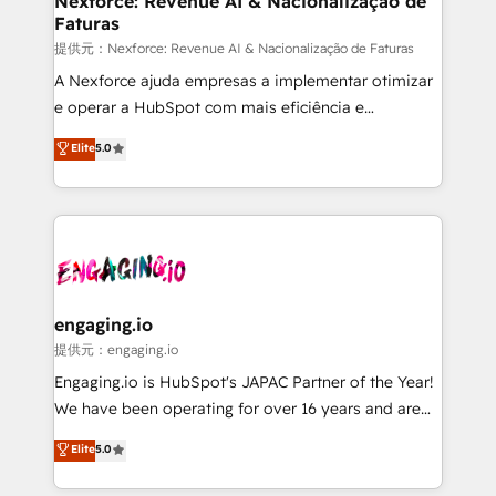
Nexforce: Revenue AI & Nacionalização de
Faturas
objects, automations, and integrations built for
growth. 🚀 AI-Driven GTM Orchestration Unify
提供元：Nexforce: Revenue AI & Nacionalização de Faturas
HubSpot with LinkedIn, WhatsApp, email, paid
A Nexforce ajuda empresas a implementar otimizar
media, and AI voice to drive pipeline. 🤖 AI Custom
e operar a HubSpot com mais eficiência e
Agent Development Deploy AI agents for
previsibilidade de receita. Combinamos Revenue
Elite
5.0
prospecting, follow-ups, service triage, and
Operations (RevOps) e Inteligência Artificial para
knowledge retrieval—built in HubSpot. ⚡ Fast-Track
estruturar processos integrar sistemas organizar
& Growth-Track Services Fast-Track: Rapid HubSpot
dados e automatizar operações. O objetivo é
onboarding in weeks Growth-Track: Unlock
transformar a HubSpot em um verdadeiro sistema
advanced optimization & adoption 📍 São Paulo, BR
operacional de receita conectando equipes
• Des Moines, IA • New York, NY
tecnologia e dados em uma operação integrada.
Também somos distribuidores oficiais da HubSpot
engaging.io
e de mais de 150 softwares globais permitindo
提供元：engaging.io
contratar e pagar a HubSpot em reais com nota
Engaging.io is HubSpot's JAPAC Partner of the Year!
fiscal no Brasil e gerar economia de até 50% na
We have been operating for over 16 years and are
contratação de softwares internacionais.
one of HubSpot's most experienced and technically
Elite
5.0
Oferecemos ainda agentes de IA especializados em
capable Agency Partners globally. We specialise in
HubSpot que automatizam tarefas executam rotinas
complex CRM migrations, implementations,