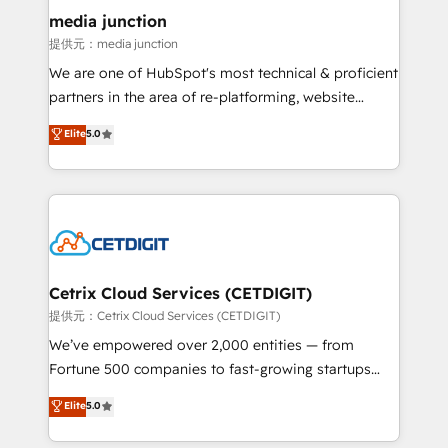
Mexico, USA, and Portugal—we've executed over a
media junction
hundred successful operations. Our approach,
提供元：media junction
rooted in RevOps principles, integrates analysis,
We are one of HubSpot's most technical & proficient
training, planning, and qualification. Leveraging
partners in the area of re-platforming, website
technology, data analytics, CRM optimization, and
design & development. We specialize in multi-hub
Elite
5.0
inbound marketing tactics, we focus on
implementations for mid-market & enterprise
understanding, nurturing, and converting leads.
companies. We are woman-owned, powered by
Partner with us to unlock your business's full
coffee, and we ❤️ dogs. We produce award-winning
potential and achieve sustained growth in today's
work for our clients. 🏆2023 Technical Expertise
competitive market.
Impact Award 🏆2022 Technical Expertise Impact
Award 🏆2022 Platform Migration Excellence Impact
Award 🏆2020 Elite Solutions Partner 🏆2019
Cetrix Cloud Services (CETDIGIT)
Integrations HubSpot Impact Award 🏆2019
提供元：Cetrix Cloud Services (CETDIGIT)
Marketing Enablement HubSpot Impact Award 🏆
We’ve empowered over 2,000 entities — from
2018 Website Design HubSpot Impact Award 🏆2017
Fortune 500 companies to fast-growing startups
Website Design HubSpot Impact Award 🏆2016
and nonprofits — to streamline operations, scale
Elite
5.0
Growth-Driven Design Agency of the Year 🏆2016
revenue, and unlock the full potential of HubSpot.
Sales Enablement HubSpot Impact Award 🏆2015
With deep technical and industry expertise, we fuse