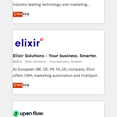
intake; pipeline and document workflows 🛒 E-
industry-leading technology and marketing
Commerce: Shopify, WooCommerce; lifecycle and
consultancy. Our focus is on enterprise and mid-
Elite
5.0
revenue automation 🏢 Real Estate: deal pipelines;
market B2B companies globally that want a strategic
portfolio and lifecycle management 🏭
approach to execute their goals through creative
Manufacturing: ERP integrations; operational
applications of our solutions; Technical HubSpot
alignment 🛡️ Compliance & Data Considerations:
Consulting, Content Marketing, Growth-Driven
HIPAA-aware; CASL-compliant; GDPR-ready
Design, Migrations + Integrations. Mole Street’s
implementations where required 💡 Why 500+
mission is empowering others to realize their
Clients Choose Us: Elite Partner; technical, fast, and
greatness, which is achieved through creating
Elixir Solutions - Your business. Smarter.
built to scale.
absolute clarity, derived from a well-defined
提供元：Elixir Solutions - Your business. Smarter.
strategy, executed well, and reported on with clear
As European (BE, DE, FR, NL,SE) company, Elixir
results. The culture is driven by core values; Joy, Grit,
offers CRM, marketing automation and HubSpot
Accountability, Curiosity, Authenticity, Growth
integration products and services to mid-market
Elite
5.0
Mindedness, and Clarity. We are driven to win for the
and enterprise customers. We ensure that your sales,
collective good of the company and its clientele, and
service and marketing department operates in the
dedicated to breaking the mold from the agency of
most effective way, while at the same time
the past into the consultancy of the future. Great
leveraging your commercial data for a fully
things are happening.
integrated buyers journey. Elixir is located in