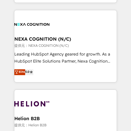
to HubSpot New lead generation strategies Time-
implementation. And we deliver best practice across
saving automations Fresh growth campaigns Robust
the whole HubSpot platform, covering marketing,
help desk Unified revenue operations Dynamic
sales, service, CMS and integrations. We work with
website development Award-winning creative
all businesses, from start-up to Enterprise, and have
design We live and breathe HubSpot and are ready
delivered the largest HubSpot implementations in
to take on real challenges!
the world. Our human approach to digital
NEXA COGNITION (N/C)
transformation is designed for businesses who want
提供元：NEXA COGNITION (N/C)
to grow. And we're passionate about APAC
Leading HubSpot Agency geared for growth. As a
businesses leading the world in technology, agility
HubSpot Elite Solutions Partner, Nexa Cognition
and productivity. We also have a proven track
ranks in the top 1% of global HubSpot Partners and
Elite
5.0
record migrating businesses from CRM & Marketing
has been one of the longest-standing partners since
Platforms such as Salesforce, Dynamics, Pipedrive,
2012. We empower businesses to harness the full
and Marketo onto HubSpot. Our methodology
potential of HubSpot by combining strategic
literally transforms the way the businesses we work
insights with technical excellence, we deliver
with attract and retain customers, manage their
bespoke HubSpot solutions tailored to drive
business people and processes, and how they
measurable growth and operational efficiency. Why
service their customers.
Choose Nexa Cognition? 🚀 HubSpot Expertise: Our
Helion B2B
certified team specialises in CRM implementation,
提供元：Helion B2B