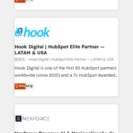
HubSpot partners 🔄 Top 5% globally in client
tailored solutions that drive results by leveraging
retention 📅 8+ years of consistent results since 2017
HubSpot’s platform and data to fuel success.
Who We Serve Revenue teams, marketing leaders,
Technical Solutions: - HubSpot Technical Consulting -
and sales ops at mid-market companies ready to
HubSpot CRM Implementation - HubSpot
move beyond spreadsheets into unified systems
Onboarding - Data Migration & Integrations -
that drive real business results.
Technical Audit & Optimization Strategic Solutions: -
Revenue Operations - Inbound Marketing -
Hook Digital | HubSpot Elite Partner —
LATAM & USA
Outbound Marketing - HubSpot CMS Website
Design & Development We empower our clients to
提供元：Hook Digital | HubSpot Elite Partner — LATAM & USA
reach their full potential by providing transparent,
Hook Digital is one of the first 50 HubSpot partners
relationship-driven support. With over 300 HubSpot
worldwide (since 2010) and a 7x HubSpot Awarded
certifications and accreditations, we deliver both the
Elite Partner. With 500+ projects across the U.S.,
Elite
4.9
technical know-how and strategic guidance you
Brazil, and LATAM, we combine global expertise with
need to succeed.
regional experience. Today, we are Brazil’s largest
HubSpot Elite Partner—trusted by companies across
the Americas to scale smarter. ⚙️ CRM
Implementation & Migration Onboarding across all
Hubs, plus migrations from Salesforce, Pipedrive, RD
Station, Freshdesk, Intercom, and more. Custom