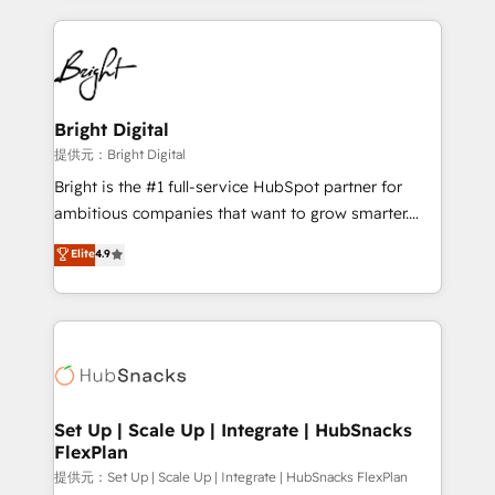
Growth-Driven Design Agency of the Year 🏆2015
automation, integration, and AI innovation to deliver
Became the 5th Agency to reach Diamond 🏆2014
lasting impact. We specialize in: • Turnkey and end-
HubSpot COS Performance Award 🏆2014 HubSpot
to-end HubSpot implementations • Onboarding for
COS Design Award 🏆2013 HubSpot Marketplace
Sales, Service, Marketing & Content Hubs • AI voice
Provider of the Year 🏆2011 Became a HubSpot
and chat agents, predictive automation, and smart
Bright Digital
Partner 📆Founded in 1997
workflows • Salesforce + HubSpot integration •
提供元：Bright Digital
RevOps and AI-driven sales enablement • Website
Bright is the #1 full-service HubSpot partner for
design and CMS development • ERP integration: SAP,
ambitious companies that want to grow smarter.
NetSuite, Microsoft Dynamics, … • Data cleansing
From HubSpot onboarding, to training, from
Elite
4.9
and CRM migration from any platform •
developing a new website to lead generation and
Client/member portals built on HubSpot • Custom
digital marketing; we do it all (and with great
and complex integrations: SAM.gov, GovWin,
results)! In short, our services include: - HubSpot
QuickBooks, PandaDoc, ClickUp, Shopify, Mapsly,
consultancy: onboarding, training, data migration -
WooCommerce, BuilderTrend, and more Experience
HubSpot development: websites, custom modules,
the difference — reach out to see how AI + HubSpot
integrations - Marketing & sales solutions: digital
can transform your business.
marketing, advertising, campaigns, content and
Set Up | Scale Up | Integrate | HubSnacks
FlexPlan
design We connect people, data and technology to
improve customer experiences. With our bright
提供元：Set Up | Scale Up | Integrate | HubSnacks FlexPlan