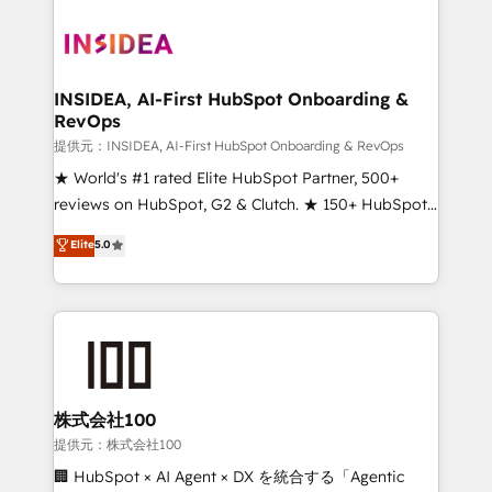
INSIDEA, AI-First HubSpot Onboarding &
RevOps
提供元：INSIDEA, AI-First HubSpot Onboarding & RevOps
★ World's #1 rated Elite HubSpot Partner, 500+
reviews on HubSpot, G2 & Clutch. ★ 150+ HubSpot
Certified Experts & Trainers across the team ★
Elite
5.0
1,500+ implementations across five continents ★ AI-
First, RevOps-led, Onboarding obsessed ★
Company of the Year 2024/25 INSIDEA helps
growing companies turn HubSpot into a revenue
engine. We onboard your team, migrate your data,
and build AI-powered workflows that drive adoption
from week one, in your time zone. What we do ➤
株式会社100
Onboarding: Live in weeks, with workflows built
提供元：株式会社100
around your business, not a template. ➤ Migration:
🏢 HubSpot × AI Agent × DX を統合する「Agentic