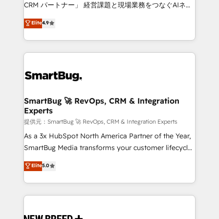
Move from any legacy CRM. Zero downtime, full data
CRM パートナー」 経営課題と現場業務をつなぐAIネイ
integrity. ➤ Implementation: Configure HubSpot to
ティブ・エージェンシーとして、HubSpot Eliteの実装
Elite
4.9
run your revenue process. Sales, marketing, and
力で顧客フロント業務を再設計します。 💡 100inc は何
service wired together. ➤ AI and Integrations: Layer
をする会社か？ HubSpotを共通基盤に、AIエージェン
Breeze AI, custom agents, and APIs to remove
トを組み込んだ顧客フロント業務（マーケティング・営
manual work. ➤ Ongoing Management: Monthly
業・CS）を組織全体で設計・実装する日本のAIネイテ
tune-ups, feature rollouts, adoption coaching. Buying
ィブ・エージェンシーです。事業部・グループ会社・部
HubSpot, switching to it, or reviving a stale portal?
門が分立する組織で、データと業務プロセスのサイロ化
We are built for the work.
を、CRMを軸とした全社共通基盤に再構築します。意
SmartBug 🚀 RevOps, CRM & Integration
Experts
思決定者・PMO・現場担当者に並走します。 1️⃣
HubSpot導入・活用支援 顧客データの一元化から、
提供元：SmartBug 🚀 RevOps, CRM & Integration Experts
GTMの見える化・自動化まで。全Hub統合運用、デー
As a 3x HubSpot North America Partner of the Year,
タ品質設計、グループ横断のCRM統合に対応します。
SmartBug Media transforms your customer lifecycle
2️⃣ AIエージェント組織構築 営業・マーケティング業務
into a revenue engine. Our unified ecosystem
Elite
5.0
の一部をAIが自律実行する組織への移行を設計・実装。
includes specialized divisions Globalia (AI &
Breeze・Claude等をHubSpotと連携させ、役割定義・
Software) and Point Success Media (Paid Media),
運用ルール・成果指標まで含めて設計します。 3️⃣ 全社
making this the official home for all three brands. 🔄
DX × AI推進のPMO伴走支援 複数部門をまたぐDX×AI変
Implementation & Integration - Seamless migrations
革を、構想から実装・定着までPMOとして主導。「設
and system integrations powered by Globalia’s