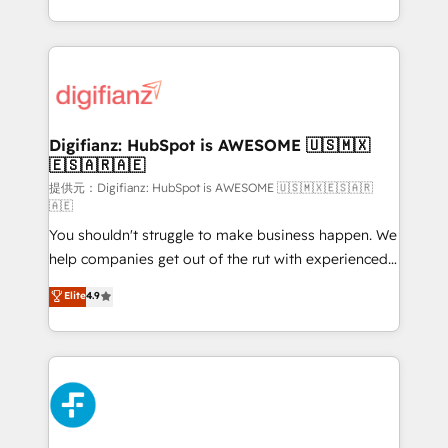
(𝘸𝘦'𝘳𝘦 𝘴𝘶𝘱𝘦𝘳 𝘳𝘦𝘴𝘱𝘰𝘯𝘴𝘪𝘷𝘦)
growth. We modernise platforms, streamline
operations that are causing inefficiencies, improve
customer experiences, integrate systems, and
supercharge revenue operations Key services: • CRM
Implementation • Systems Integration • Digital
Transformation / Web Development • RevOps &
Digifianz: HubSpot is AWESOME 🇺🇸🇲🇽
🇪🇸🇦🇷🇦🇪
Sales Consulting • Marketing Automation What
makes us different? 🚀 Top 0.5% of global HubSpot
提供元：Digifianz: HubSpot is AWESOME 🇺🇸🇲🇽🇪🇸🇦🇷
🇦🇪
agencies ⚙️ The strongest technical ability and
You shouldn't struggle to make business happen. We
integration capabilities 💼 Consultative, long-term
help companies get out of the rut with experienced,
partners who will embed ourselves into your
process-oriented teams implementing HubSpot
business, processes and systems 🏢 We specialise in
Elite
4.9
Marketing, Sales, Service, CMS and Operations Hub,
working with mid-market and enterprise
so selling and actually engaging with your customers
organisations, global organisations and those with
feels easy and pain-free. We are a top ranked
complex use cases 🏆 CRM Implementation,
HubSpot Elite Partner, winner of Rookie of the Year
Platform Enablement, Custom Integration and
and Customer First Awards, 4.9/5 rating in HubSpot
Onboarding Accredited 🔐 ISO27001 & ISO9001
Reviews and 4.9/5 rating in Clutch Reviews. Digifianz
Certified