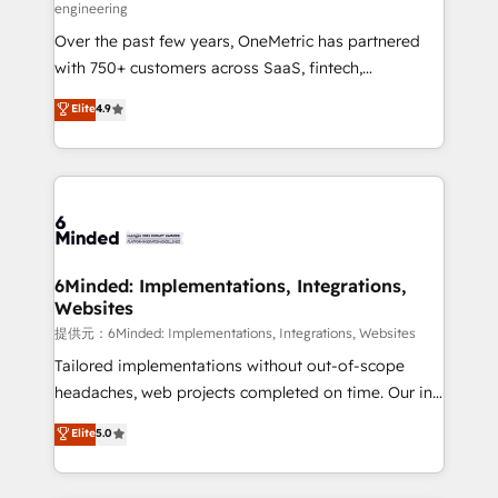
engineering
HubSpot Partner since 2012 • 2022 EMEA Impact
Over the past few years, OneMetric has partnered
Award: Best Integration • 150+ successful HubSpot
with 750+ customers across SaaS, fintech,
projects • Clients in 30+ industries • Proprietary
healthcare, real estate, and other industries. With
technology for integrations • Multilingual team:
Elite
4.9
150+ HubSpot-certified experts, we deliver scalable
English, Spanish, Portuguese & Italian 👉 Grow
solutions to complex GTM and RevOps challenges.
smarter with AI and HubSpot.
Our Expertise 🔹 Onboarding & Implementation:
Accredited HubSpot Partner, ensuring smooth setup
tailored to your GTM motion. 🔹 Migrations:
Accredited HubSpot Partner, ensuring migration
from other CRMs to HubSpot without data loss or
6Minded: Implementations, Integrations,
Websites
downtime. 🔹 RevOps Strategy: Align teams,
processes, and data to drive revenue efficiency. 🔹
提供元：6Minded: Implementations, Integrations, Websites
Integrations: Connect HubSpot with your tech stack
Tailored implementations without out-of-scope
for better adoption. 🔹 Custom Solutions: Build
headaches, web projects completed on time. Our in-
tailored apps, workflows, and configurations. We are
house team of certified CRM architects, experts,
Elite
5.0
SOC 2 Type II and ISO 27001 certified, reinforcing
developers, designers, and marketers handles all
our commitment to data security and compliance. At
aspects of your HubSpot. ✨ 400+ global clients ✨
OneMetric, we help revenue teams focus on the