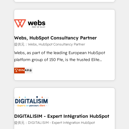
solve all your HubSpot challenges and improve user
sales, and service hubs • Built-in flexibility for
adoption, sales process and marketing results.
startups to global brands
Services 📚 Onboarding your team to HubSpot for
the first time 🔧 Designing and optimising your
HubSpot set-up for better results 🌐 Website design
and build using HubSpot 🔌 Integrating HubSpot
Webs, HubSpot Consultancy Partner
with other systems 🎓 Training your teams to be
提供元：Webs, HubSpot Consultancy Partner
HubSpot pros 📊 Lead generation services using
Webs, as part of the leading European HubSpot
HubSpot Why us? - SIX HubSpot Accreditations -
platform group of 150 Fte, is the trusted Elite
awarded by HubSpot after a rigorous process for
HubSpot CRM Partner offering you a roadmap on
Elite
4.8
CRM, Solutions Architecture, Onboarding , Data
maximizing EBITDA and achieving Commercial
Migration, Custom Integration & Platform
Excellence. With our targeted processes, we
Enablement -Onboarded over 500 businesses to
strengthen your digital transformation and minimize
HubSpot -Top 1% of partners worldwide -In-house
costs. As HubSpot's Advanced Accredited CRM
team of 25+ experts Contact us today to help you
Implementation partner, we provide expertise to
get more from your investment in HubSpot.
drive your business forward. Since 2015 we are fully
www.bbdboom.com
dedicated to HubSpot and with an experienced
DIGITALISIM - Expert Intégration HubSpot
team (50+), we work with reputable companies in
提供元：DIGITALISIM - Expert Intégration HubSpot
B2B sectors such as manufacturing, SaaS and