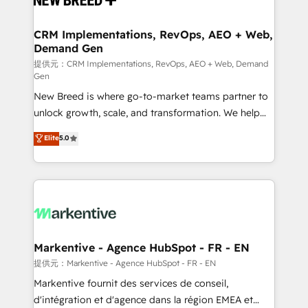
定の代行ではなく、設計の責任」を引き受け、部門横断
technical development team. - 19 HubSpot-certified
の統合・浸透・変革管理を実行します。 ▸ CMS戦略設
trainers to drive platform adoption. 📈 Revenue
CRM Implementations, RevOps, AEO + Web,
計・構築：リード獲得・CVR・SEOを前提にした情報設
Demand Gen
Generation - Full-funnel marketing and high-
計・導線設計・テンプレート設計をContent Hubで一体
performance advertising via Point Success Media. -
提供元：CRM Implementations, RevOps, AEO + Web, Demand
Gen
提供。 ▸ 既存CRM・MAからの移行支援：Salesforce・
Expert deployment of Breeze AI and custom agents
Marketo・Pardot等からの移行、カスタム設計、履歴
New Breed is where go-to-market teams partner to
to automate growth. 🏆 Elite Excellence - 8 platform
データ移行と活用設計まで。 ▸ AEO対応：ChatGPT・
unlock growth, scale, and transformation. We help
accreditations and deep HIPAA-compliance
Perplexity等のAI検索からの流入・引用を前提にコンテ
companies activate HubSpot’s AI-powered
expertise. - A team of 250+ experts dedicated to
Elite
5.0
ンツとサイト構造を最適化。 🏆 なぜ100incを選ぶの
customer platform and operationalize HubSpot’s
your resilient growth.
か？ ✓ HubSpot Eliteパートナー認定 ✓ HubSpotアワ
Loop Marketing framework through expert-led
ード受賞・HUGリーダー ✓ ISO27001:2022 /
services, smart agents, and purpose-built apps,
ISO9001:2015 取得 ✓ 400社以上の導入実績 ✓
tailored to your business. Together, we unlock
HubSpot大百科 出版 CRM・AI活用に関するご相談、現
results, fast. ⚙️CRM & RevOps: Align all Hubs to your
状整理の壁打ちなど、構想段階からお気軽にお問い合わ
buyer journey for clean data, scalability, & reporting.
せください。
🎯Demand Gen & ABM: Drive pipeline with inbound,
Markentive - Agence HubSpot - FR - EN
ABM, AEO, SEO, & paid media. 👩‍💻Web Design:
提供元：Markentive - Agence HubSpot - FR - EN
Build high-performing websites with UX, messaging,
Markentive fournit des services de conseil,
& conversion strategy that drive results. 🤖AI
d'intégration et d'agence dans la région EMEA et