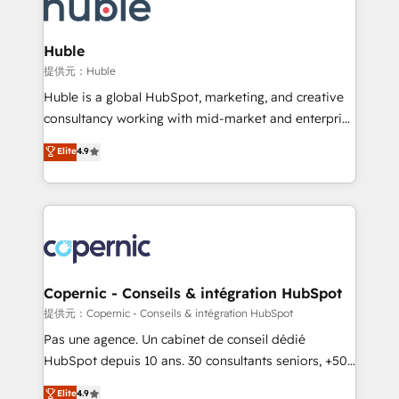
skills, processes, and internal team you need to
CRM Migrations using our in-house "HubScrub" Tool.
attract the right buyers, close deals faster, and grow
without outside dependencies. You’ll learn how to: •
Huble
Set up, audit, and organize your HubSpot portal •
提供元：Huble
Get your sales team fully using HubSpot • Track
Huble is a global HubSpot, marketing, and creative
pipeline and revenue across the entire buyer journey
consultancy working with mid-market and enterprise
• Build an in-house marketing team that drives
businesses. We go beyond implementation, shaping
Elite
4.9
growth • Create content and videos that attract
the strategy, processes, and teams that turn
buyers • Use AI to scale smarter Our coaching-led
HubSpot into a genuine growth engine. Named
approach works best for companies that are done
HubSpot's Global Partner of the Year in 2024,
with outsourcing and ready to build something that
consistently ranked among their top 5 partners
lasts. So if you're ready to become the most trusted
worldwide, and with over 15 years in the ecosystem,
voice in your market, let’s talk.
Huble has built a track record that speaks for itself.
One company, one operating model, delivering
Copernic - Conseils & intégration HubSpot
across offices and consulting teams in the UK, USA,
提供元：Copernic - Conseils & intégration HubSpot
Canada, Germany, France, Belgium, Singapore, and
Pas une agence. Un cabinet de conseil dédié
South Africa. Certified compliant with ISO/IEC
HubSpot depuis 10 ans. 30 consultants seniors, +500
27001:2022 and ISO 9001:2015 across all seven
clients, un ROI mesurable. Notre mission : faire de
Elite
4.9
international offices and 175+ employees.