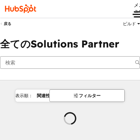
メ
ュ
ビルド
戻る
全てのSolutions Partner
表示順：
関連性
フィルター
読
み
込
み