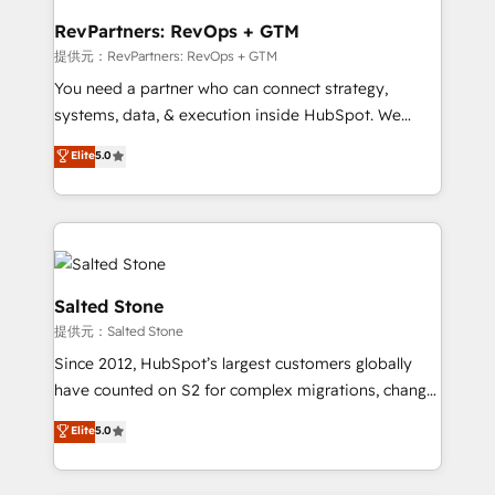
we turn complexity into clarity, human at global
scale. 🏆 HubSpot’s CEO called us “the partner of the
RevPartners: RevOps + GTM
future.” Others agree it is proof of trust built through
提供元：RevPartners: RevOps + GTM
measurable impact.
You need a partner who can connect strategy,
systems, data, & execution inside HubSpot. We
bridge the gap where most agencies fall short by
Elite
5.0
combining GTM strategy with technical execution to
solve the right problem with the right solution. As the
only firm in the world to hold Elite Partner
Accreditations with both HubSpot and Clay, our
clients gain a unique advantage in CRM architecture,
pipeline generation, data intelligence, and go-to-
Salted Stone
market execution. Why B2B Businesses Choose RP: -
提供元：Salted Stone
Secure: Soc2 compliant 🛡️ - Pricing: Implementations
Since 2012, HubSpot’s largest customers globally
starting at $1,5k 💵 - Speed: Launch in 14 days ⚡ -
have counted on S2 for complex migrations, change
Global: 250 professionals across five continents 🌐 -
management, systems integration, and creative
Scale: Fastest tiering Elite HubSpot Partner 🪴 -
Elite
5.0
solutions that deliver measurable impact and
Sales Hub: More implementations than any other
transform brand experiences As one of the few full-
Partner 💻 - Migrations: We convert Salesforce