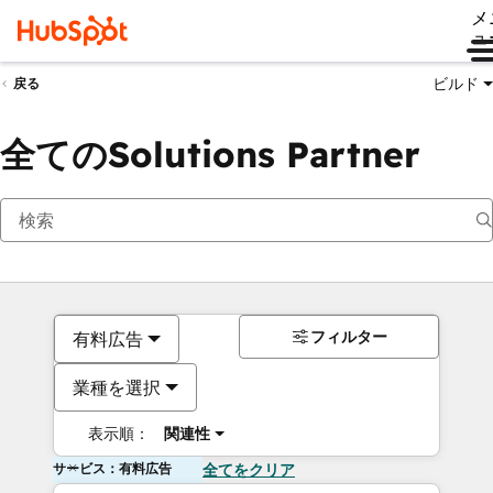
メ
ュ
ビルド
戻る
全てのSolutions Partner
フィルター
有料広告
業種を選択
表示順：
関連性
サービス：有料広告
全てをクリア