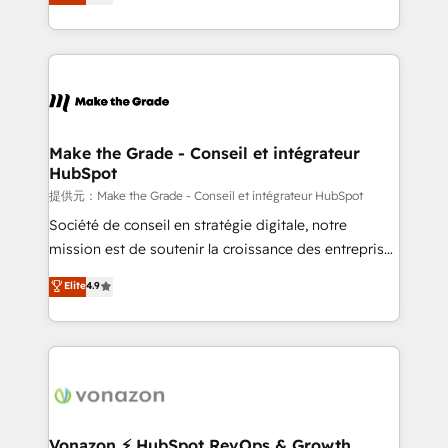
HubSpot un vrai levier de performance pour votre
organisation. Cela passe par la compréhension de
vos processus, la fiabilisation de vos données et
l'alignement de vos équipes — avant même d'ouvrir
la plateforme. Nos domaines d'intervention : -
Intégration & paramétrage HubSpot - Migration CRM
& reprise de données - Stratégie RevOps &
Make the Grade - Conseil et intégrateur
HubSpot
alignement Marketing / Sales - Data, reporting &
tableaux de bord - Onboarding, audit &
提供元：Make the Grade - Conseil et intégrateur HubSpot
optimisation - Intégrations métiers (ERP, téléphonie,
Société de conseil en stratégie digitale, notre
e-commerce) - Formation & accompagnement au
mission est de soutenir la croissance des entreprises
changement Nous intervenons auprès des PME, ETI
B2B à travers l’acquisition de nouveaux clients,
Elite
4.9
et grandes entreprises en France et à l'international,
l'intégration CRM et le développement des revenus
dans des secteurs variés : SaaS, immobilier,
auprès de vos comptes existants. En France et à
industrie, éducation, banque & assurance, transport
l'international, nous travaillons avec des ETI
& logistique.
ambitieuses, des grands groupes voulant aller au-
delà d’une simple transformation digitale et des
startups florissantes. Nos 3 grandes expertises sont :
➤ L’intégration de CRM et de méthodologie RevOps
Vonazon ⚡ HubSpot RevOps & Growth