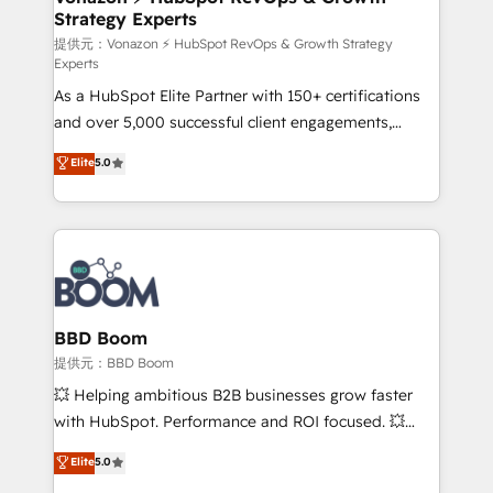
Strategy Experts
pour aligner les équipes marketing, commerciales et
support client (data migration, synchronisation API,
提供元：Vonazon ⚡ HubSpot RevOps & Growth Strategy
Experts
audit et maintenance) ➤ La création de sites internet
As a HubSpot Elite Partner with 150+ certifications
de conversion qui transforment les visiteurs en
and over 5,000 successful client engagements,
opportunités d'affaires ➤ La mise en place de
Vonazon turns marketing complexity into
stratégies d'acquisition marketing (SEO, SEA,
Elite
5.0
measurable, scalable growth. From onboarding to
inbound, automatisation marketing, ABM, IA,
enterprise-grade campaigns, our in-house team
emailing) Informations clés : - 10 ans d'expérience -
builds scalable strategies that drive long-term
100+ intégrations CRM HubSpot réussies - 40
revenue. ⚙️ HubSpot Integration & Optimization •
experts conseil - 150 certifications HubSpot
Seamless CRM, CMS, and automation setup •
cumulées
Complex platform migrations and data cleanups •
Custom APIs and third-party integrations 📈 End-to-
BBD Boom
End Revenue Acceleration • Lifecycle marketing and
提供元：BBD Boom
pipeline growth programs • Sales enablement tools
💥 Helping ambitious B2B businesses grow faster
and CRM optimization • Retention strategies with
with HubSpot. Performance and ROI focused. 💥
customer journey mapping 🏅 Elite-Level HubSpot
BBD Boom is the HubSpot partner that can help you
Elite
5.0
Execution • 750+ onboardings and 2,000+
to HubSpot Better. We work with your teams to
implementations • Deep expertise across marketing,