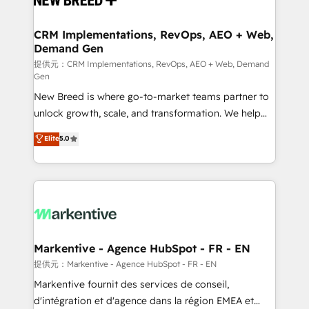
定の代行ではなく、設計の責任」を引き受け、部門横断
technical development team. - 19 HubSpot-certified
の統合・浸透・変革管理を実行します。 ▸ CMS戦略設
trainers to drive platform adoption. 📈 Revenue
CRM Implementations, RevOps, AEO + Web,
計・構築：リード獲得・CVR・SEOを前提にした情報設
Demand Gen
Generation - Full-funnel marketing and high-
計・導線設計・テンプレート設計をContent Hubで一体
performance advertising via Point Success Media. -
提供元：CRM Implementations, RevOps, AEO + Web, Demand
Gen
提供。 ▸ 既存CRM・MAからの移行支援：Salesforce・
Expert deployment of Breeze AI and custom agents
Marketo・Pardot等からの移行、カスタム設計、履歴
New Breed is where go-to-market teams partner to
to automate growth. 🏆 Elite Excellence - 8 platform
データ移行と活用設計まで。 ▸ AEO対応：ChatGPT・
unlock growth, scale, and transformation. We help
accreditations and deep HIPAA-compliance
Perplexity等のAI検索からの流入・引用を前提にコンテ
companies activate HubSpot’s AI-powered
expertise. - A team of 250+ experts dedicated to
Elite
5.0
ンツとサイト構造を最適化。 🏆 なぜ100incを選ぶの
customer platform and operationalize HubSpot’s
your resilient growth.
か？ ✓ HubSpot Eliteパートナー認定 ✓ HubSpotアワ
Loop Marketing framework through expert-led
ード受賞・HUGリーダー ✓ ISO27001:2022 /
services, smart agents, and purpose-built apps,
ISO9001:2015 取得 ✓ 400社以上の導入実績 ✓
tailored to your business. Together, we unlock
HubSpot大百科 出版 CRM・AI活用に関するご相談、現
results, fast. ⚙️CRM & RevOps: Align all Hubs to your
状整理の壁打ちなど、構想段階からお気軽にお問い合わ
buyer journey for clean data, scalability, & reporting.
せください。
🎯Demand Gen & ABM: Drive pipeline with inbound,
Markentive - Agence HubSpot - FR - EN
ABM, AEO, SEO, & paid media. 👩‍💻Web Design:
提供元：Markentive - Agence HubSpot - FR - EN
Build high-performing websites with UX, messaging,
Markentive fournit des services de conseil,
& conversion strategy that drive results. 🤖AI
d'intégration et d'agence dans la région EMEA et