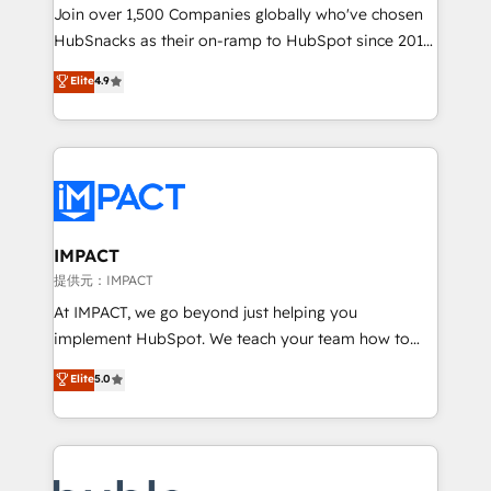
people, exciting ideas and can-do mentality, we
Join over 1,500 Companies globally who've chosen
ensure revenue growth on a daily basis. So tell us
HubSnacks as their on-ramp to HubSpot since 2014
your challenge; our passionate and growth driven
Simple pay-as-you-go plans that accelerate value...
Elite
4.9
team of 100+ experts is ready for you! Driving digital
1️⃣ Set Up | Onboarding New or Check-fixing existing
growth | www.brightdigital.com
HubSpot portals 2️⃣ Scale Up | 100% HubSpot Task
Execution... Global 24/7 ... All Experts 3️⃣ Integrate |
your entire Tech Stack with Custom Integrations
Slash months from your API Integration project... ⬅️
Click "Contact Business" ⬅️ to access 150+ Kickstart
Integration templates that put HubSpot in the center
IMPACT
of your tech stack, syncing... 🛍️ Shopify or
提供元：IMPACT
WooCommerce 💲 Stripe or Paypal 💰 Sage or
At IMPACT, we go beyond just helping you
Netsuite 🤖 Google or Microsoft ✍️ DocuSign or
implement HubSpot. We teach your team how to
PandaDoc 🌐 Avalara or Quaderno HubSnacks holds
master it. As the creators of the Endless Customers
Elite
5.0
the rare Advanced "Custom Integrations"
System™ (the next evolution of They Ask, You
Accreditation, securely sync data across... 🔄 any
Answer), we’re the only HubSpot partner built
apps, in any direction. Stuck on your old CRM..?
entirely around coaching and training. That means
Migrate | seamlessly off your old CRM onto a clean
we don’t do the work for you; we help you build the
new HubSpot portal with Advanced Website and