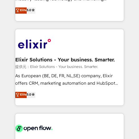
Commerce: Shopify, WooCommerce; lifecycle and
consultancy. Our focus is on enterprise and mid-
Elite
5.0
revenue automation 🏢 Real Estate: deal pipelines;
market B2B companies globally that want a strategic
portfolio and lifecycle management 🏭
approach to execute their goals through creative
Manufacturing: ERP integrations; operational
applications of our solutions; Technical HubSpot
alignment 🛡️ Compliance & Data Considerations:
Consulting, Content Marketing, Growth-Driven
HIPAA-aware; CASL-compliant; GDPR-ready
Design, Migrations + Integrations. Mole Street’s
implementations where required 💡 Why 500+
mission is empowering others to realize their
Clients Choose Us: Elite Partner; technical, fast, and
greatness, which is achieved through creating
Elixir Solutions - Your business. Smarter.
built to scale.
absolute clarity, derived from a well-defined
提供元：Elixir Solutions - Your business. Smarter.
strategy, executed well, and reported on with clear
As European (BE, DE, FR, NL,SE) company, Elixir
results. The culture is driven by core values; Joy, Grit,
offers CRM, marketing automation and HubSpot
Accountability, Curiosity, Authenticity, Growth
integration products and services to mid-market
Elite
5.0
Mindedness, and Clarity. We are driven to win for the
and enterprise customers. We ensure that your sales,
collective good of the company and its clientele, and
service and marketing department operates in the
dedicated to breaking the mold from the agency of
most effective way, while at the same time
the past into the consultancy of the future. Great
leveraging your commercial data for a fully
things are happening.
integrated buyers journey. Elixir is located in
Brussels, Munich, Cologne "Köln", Paris, Amsterdam