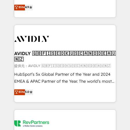
Strategy: Activate Breeze Agents, configure HubSpot
North America. Avec plus de 115 experts en
Elite
4.9
AI, & maximize AEO with tailored AI services. 🧩
marketing automation, Growth, Revops, CRM et
Integrations: Extend HubSpot with custom
webdesign. Markentive is both a consulting firm, a
integrations, hosting, & maintenance.
digital agency and an integrator. With over 115
experts in marketing automation, growth, revops,
CRM and webdesign (We focus on EMEA - USA
customers).
AVIDLY 🇬🇧🇫🇮🇸🇪🇩🇰🇺🇸🇨🇦🇳🇴🇩🇪🇦🇺
🇳🇿
提供元：AVIDLY 🇬🇧🇫🇮🇸🇪🇩🇰🇺🇸🇨🇦🇳🇴🇩🇪🇦🇺🇳🇿
HubSpot’s 5x Global Partner of the Year and 2024
EMEA & APAC Partner of the Year. The world’s most
experienced and fully accredited HubSpot Solutions
Elite
5.0
Partner. 🚀 With 2,750+ HubSpot projects delivered
and 370+ specialists across EMEA, APAC and NAM,
we de-risk complex CRM programmes and
accelerate ROI across every HubSpot Hub. 🧭 From
multi-region migrations to AI-powered automation,