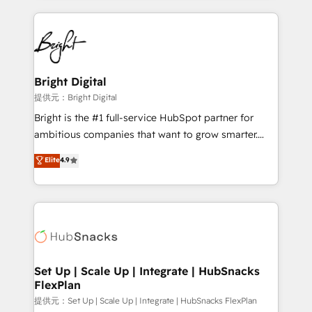
Growth-Driven Design Agency of the Year 🏆2015
automation, integration, and AI innovation to deliver
Became the 5th Agency to reach Diamond 🏆2014
lasting impact. We specialize in: • Turnkey and end-
HubSpot COS Performance Award 🏆2014 HubSpot
to-end HubSpot implementations • Onboarding for
COS Design Award 🏆2013 HubSpot Marketplace
Sales, Service, Marketing & Content Hubs • AI voice
Provider of the Year 🏆2011 Became a HubSpot
and chat agents, predictive automation, and smart
Bright Digital
Partner 📆Founded in 1997
workflows • Salesforce + HubSpot integration •
提供元：Bright Digital
RevOps and AI-driven sales enablement • Website
Bright is the #1 full-service HubSpot partner for
design and CMS development • ERP integration: SAP,
ambitious companies that want to grow smarter.
NetSuite, Microsoft Dynamics, … • Data cleansing
From HubSpot onboarding, to training, from
Elite
4.9
and CRM migration from any platform •
developing a new website to lead generation and
Client/member portals built on HubSpot • Custom
digital marketing; we do it all (and with great
and complex integrations: SAM.gov, GovWin,
results)! In short, our services include: - HubSpot
QuickBooks, PandaDoc, ClickUp, Shopify, Mapsly,
consultancy: onboarding, training, data migration -
WooCommerce, BuilderTrend, and more Experience
HubSpot development: websites, custom modules,
the difference — reach out to see how AI + HubSpot
integrations - Marketing & sales solutions: digital
can transform your business.
marketing, advertising, campaigns, content and
Set Up | Scale Up | Integrate | HubSnacks
FlexPlan
design We connect people, data and technology to
improve customer experiences. With our bright
提供元：Set Up | Scale Up | Integrate | HubSnacks FlexPlan