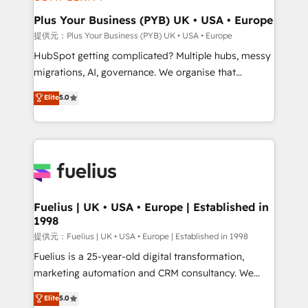
HubSpot Content Hub, WordPress development,
B2B SEO, paid media, and content. We work with
Plus Your Business (PYB) UK • USA • Europe
enterprise and growth-led companies across
提供元：Plus Your Business (PYB) UK • USA • Europe
technology, professional services, financial services
HubSpot getting complicated? Multiple hubs, messy
and industrial sectors. Offices in Johannesburg, Cape
migrations, AI, governance. We organise that
Town and London. 500+ HubSpot CRM
complexity, so your team can put HubSpot to work...
Elite
5.0
implementations delivered. AI visibility coverage
Welcome to our Profile! We help with: • CRM
across ChatGPT, Claude, Perplexity, Gemini and
implementation, reports, workflows, and team
Google AI Overviews. HubSpot Impact Award -
training • CRM migration from Salesforce, Pipedrive,
Customer First HubSpot Impact Award - Integrations
Dynamics and others • Technical projects including
Innovation HubSpot Impact Award - Platform
custom API integrations with ERP (and other
Migration Excellence HubSpot Impact Award -
systems) • AI governance for HubSpot-centred
Platform Excellence 35+ full-time HubSpot
operations A little about us: • Boutique 'Elite' team of
Fuelius | UK • USA • Europe | Established in
professionals.
1998
12 • 150+ clients across Sales Hub, Marketing Hub,
Service Hub, Data Hub and CMS • ISO/IEC
提供元：Fuelius | UK • USA • Europe | Established in 1998
27001:2022, ISO 9001:2015, and ISO 42001:2023
Fuelius is a 25-year-old digital transformation,
certified - the AI management standard • GuardHub:
marketing automation and CRM consultancy. We
our AI governance framework, built on ISO 42001
enable mid-market and enterprise clients to
Elite
5.0
Ready for the next step? Click the 👈 '𝗖𝗼𝗻𝘁𝗮𝗰𝘁
maximise their return from digital and fuel their