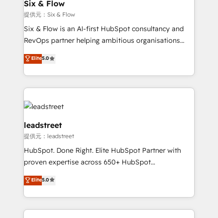
helps the following industries: logistics & 3PL, home
Six & Flow
improvement & construction, branding and
提供元：Six & Flow
commercialization, real estate, health, education,
Six & Flow is an AI-first HubSpot consultancy and
SaaS, Software Dev & IT and consulting, make the
RevOps partner helping ambitious organisations
most out of their HubSpot experience operating in
grow with clarity, confidence, and intelligence.
Elite
5.0
the United States, EU, UAE, Mexico and Latin
Operating across the UK, Netherlands, Ireland, and
America. From casual user to super fan: make
Canada, we’ve delivered thousands of successful
HubSpot an experience you LOVE!
HubSpot projects for mid-market and enterprise
clients worldwide, with over 10 years experience. We
combine HubSpot, data, and AI to design connected
go-to-market systems that align people, process,
leadstreet
and technology for predictable, scalable revenue
提供元：leadstreet
growth. Our expertise spans RevOps, CRM and data
HubSpot. Done Right. Elite HubSpot Partner with
architecture, AI enablement, and strategic marketing,
proven expertise across 650+ HubSpot
delivered through our proprietary FLAIR framework
implementations. With 12+ years of HubSpot
for responsible AI adoption. As a HubSpot Elite
Elite
5.0
experience, we help you use the HubSpot platform
Partner and ISO 27001:2022 certified consultancy,
to its fullest capacity, improve your current HubSpot
we blend strategy, creativity, and technology to help
website, or build your new one.
organisations scale smarter and grow stronger.