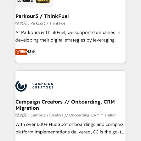
automation, and revenue intelligence to help
companies scale faster and smarter. 🔹 BOOMS:
Parkour3 / ThinkFuel
Demand generation for all your buyers With BOOMS,
提供元：Parkour3 / ThinkFuel
you invest in 100% of your buyers, accelerating your
At Parkour3 & ThinkFuel, we support companies in
growth and positioning yourself as an undisputed
developing their digital strategies by leveraging
leader. 🔹 BOOST: Optimize your digital
technologies and automating their marketing and
Elite
4.9
transformation process A methodology designed to
sales processes to generate growth. Our offer spans
implement HubSpot effectively and optimize your
from Strategy to Operations. We specialize in CRM
digital processes. 🔹 Trusted by Industry Leaders
onboarding and implementation, web design, sales
With an average rating of 4.9/5 and a proven track
& marketing automation, and digital marketing. With
record of business transformation, our growth-first
extensive experience working with tech companies
approach has helped brands dominate their
and manufacturers since 2002, we are committed to
markets.
empowering our clients and developing their
Campaign Creators // Onboarding, CRM
Migration
autonomy. Get to grips with HubSpot through
guided implementation and seamless integration of
提供元：Campaign Creators // Onboarding, CRM Migration
the CRM platform into your digital ecosystem. Would
With over 600+ HubSpot onboardings and complex
you like support in deploying your inbound
platform implementations delivered, CC is the go-to
marketing strategy? We'll provide support tailored
Elite Solutions Partner for businesses ready to