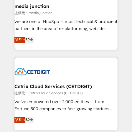
Mexico, USA, and Portugal—we've executed over a
media junction
hundred successful operations. Our approach,
提供元：media junction
rooted in RevOps principles, integrates analysis,
We are one of HubSpot's most technical & proficient
training, planning, and qualification. Leveraging
partners in the area of re-platforming, website
technology, data analytics, CRM optimization, and
design & development. We specialize in multi-hub
Elite
5.0
inbound marketing tactics, we focus on
implementations for mid-market & enterprise
understanding, nurturing, and converting leads.
companies. We are woman-owned, powered by
Partner with us to unlock your business's full
coffee, and we ❤️ dogs. We produce award-winning
potential and achieve sustained growth in today's
work for our clients. 🏆2023 Technical Expertise
competitive market.
Impact Award 🏆2022 Technical Expertise Impact
Award 🏆2022 Platform Migration Excellence Impact
Award 🏆2020 Elite Solutions Partner 🏆2019
Cetrix Cloud Services (CETDIGIT)
Integrations HubSpot Impact Award 🏆2019
提供元：Cetrix Cloud Services (CETDIGIT)
Marketing Enablement HubSpot Impact Award 🏆
We’ve empowered over 2,000 entities — from
2018 Website Design HubSpot Impact Award 🏆2017
Fortune 500 companies to fast-growing startups
Website Design HubSpot Impact Award 🏆2016
and nonprofits — to streamline operations, scale
Elite
5.0
Growth-Driven Design Agency of the Year 🏆2016
revenue, and unlock the full potential of HubSpot.
Sales Enablement HubSpot Impact Award 🏆2015
With deep technical and industry expertise, we fuse