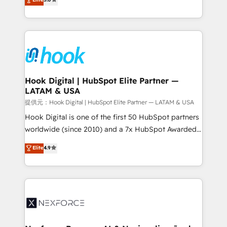
HubSpot partners 🔄 Top 5% globally in client
tailored solutions that drive results by leveraging
retention 📅 8+ years of consistent results since 2017
HubSpot’s platform and data to fuel success.
Who We Serve Revenue teams, marketing leaders,
Technical Solutions: - HubSpot Technical Consulting -
and sales ops at mid-market companies ready to
HubSpot CRM Implementation - HubSpot
move beyond spreadsheets into unified systems
Onboarding - Data Migration & Integrations -
that drive real business results.
Technical Audit & Optimization Strategic Solutions: -
Revenue Operations - Inbound Marketing -
Hook Digital | HubSpot Elite Partner —
LATAM & USA
Outbound Marketing - HubSpot CMS Website
Design & Development We empower our clients to
提供元：Hook Digital | HubSpot Elite Partner — LATAM & USA
reach their full potential by providing transparent,
Hook Digital is one of the first 50 HubSpot partners
relationship-driven support. With over 300 HubSpot
worldwide (since 2010) and a 7x HubSpot Awarded
certifications and accreditations, we deliver both the
Elite Partner. With 500+ projects across the U.S.,
Elite
4.9
technical know-how and strategic guidance you
Brazil, and LATAM, we combine global expertise with
need to succeed.
regional experience. Today, we are Brazil’s largest
HubSpot Elite Partner—trusted by companies across
the Americas to scale smarter. ⚙️ CRM
Implementation & Migration Onboarding across all
Hubs, plus migrations from Salesforce, Pipedrive, RD
Station, Freshdesk, Intercom, and more. Custom