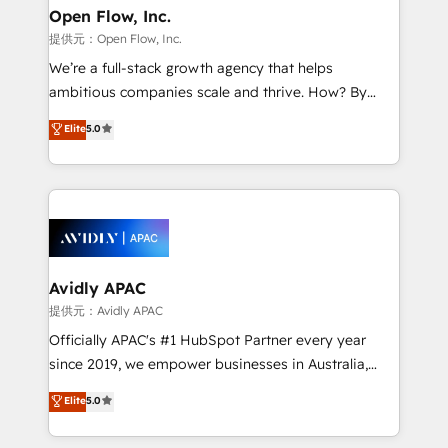
and Stockholm Elixir is a first mover and leader
Open Flow, Inc.
when it comes to HubSpot sales and service
提供元：Open Flow, Inc.
implementations, highly renowned for our business
We’re a full-stack growth agency that helps
acumen, process (re-)design experience and a
ambitious companies scale and thrive. How? By
massive amount of success stories in this area. We
upgrading and streamlining every single revenue-
Elite
5.0
integrate HubSpot with complex solutions like SAP,
generating aspect of your business. We’re proud
MicroSoft, custom solutions,... Our company also has
HubSpot Elite Solutions Partners and devout CRM
strong experience with HubSpot UI extensions,
nerds who can harness HubSpot’s custom digital
mobile apps for Field Service Mgt and Retail
tools to improve each touchpoint of your customer
execution, CPQ, customer portals and HubSpot CMS
experience. Working hand-in-hand with your team,
developments. And we're champions when it comes
we’ll assemble a RevOps machine that drives more
to complex data migrations.
traffic, generates better leads and crushes your
Avidly APAC
revenue goals. We've worked with thousands of
提供元：Avidly APAC
HubSpot customers and we'd love to work with you
Officially APAC's #1 HubSpot Partner every year
too! Clients come to us for: Advanced CRM solutions
since 2019, we empower businesses in Australia,
System Integrations both Custom and Native to
New Zealand, and globally to realise their full
Elite
5.0
HubSpot Data System Migrations between systems
potential through enterprise HubSpot CRM
to HubSpot New lead generation strategies Time-
implementation. And we deliver best practice across