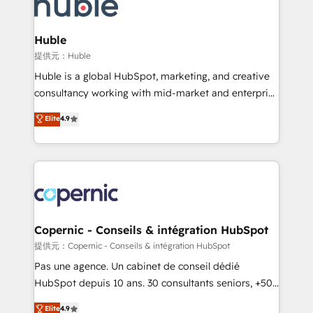
skills, processes, and internal team you need to
CRM Migrations using our in-house "HubScrub" Tool.
attract the right buyers, close deals faster, and grow
without outside dependencies. You’ll learn how to: •
Huble
Set up, audit, and organize your HubSpot portal •
提供元：Huble
Get your sales team fully using HubSpot • Track
Huble is a global HubSpot, marketing, and creative
pipeline and revenue across the entire buyer journey
consultancy working with mid-market and enterprise
• Build an in-house marketing team that drives
businesses. We go beyond implementation, shaping
Elite
4.9
growth • Create content and videos that attract
the strategy, processes, and teams that turn
buyers • Use AI to scale smarter Our coaching-led
HubSpot into a genuine growth engine. Named
approach works best for companies that are done
HubSpot's Global Partner of the Year in 2024,
with outsourcing and ready to build something that
consistently ranked among their top 5 partners
lasts. So if you're ready to become the most trusted
worldwide, and with over 15 years in the ecosystem,
voice in your market, let’s talk.
Huble has built a track record that speaks for itself.
One company, one operating model, delivering
Copernic - Conseils & intégration HubSpot
across offices and consulting teams in the UK, USA,
提供元：Copernic - Conseils & intégration HubSpot
Canada, Germany, France, Belgium, Singapore, and
Pas une agence. Un cabinet de conseil dédié
South Africa. Certified compliant with ISO/IEC
HubSpot depuis 10 ans. 30 consultants seniors, +500
27001:2022 and ISO 9001:2015 across all seven
clients, un ROI mesurable. Notre mission : faire de
Elite
4.9
international offices and 175+ employees.