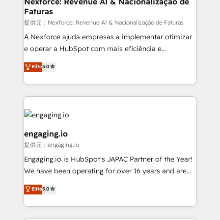
Nexforce: Revenue AI & Nacionalização de
Faturas
objects, automations, and integrations built for
growth. 🚀 AI-Driven GTM Orchestration Unify
提供元：Nexforce: Revenue AI & Nacionalização de Faturas
HubSpot with LinkedIn, WhatsApp, email, paid
A Nexforce ajuda empresas a implementar otimizar
media, and AI voice to drive pipeline. 🤖 AI Custom
e operar a HubSpot com mais eficiência e
Agent Development Deploy AI agents for
previsibilidade de receita. Combinamos Revenue
Elite
5.0
prospecting, follow-ups, service triage, and
Operations (RevOps) e Inteligência Artificial para
knowledge retrieval—built in HubSpot. ⚡ Fast-Track
estruturar processos integrar sistemas organizar
& Growth-Track Services Fast-Track: Rapid HubSpot
dados e automatizar operações. O objetivo é
onboarding in weeks Growth-Track: Unlock
transformar a HubSpot em um verdadeiro sistema
advanced optimization & adoption 📍 São Paulo, BR
operacional de receita conectando equipes
• Des Moines, IA • New York, NY
tecnologia e dados em uma operação integrada.
engaging.io
Também somos distribuidores oficiais da HubSpot
提供元：engaging.io
e de mais de 150 softwares globais permitindo
Engaging.io is HubSpot's JAPAC Partner of the Year!
contratar e pagar a HubSpot em reais com nota
We have been operating for over 16 years and are
fiscal no Brasil e gerar economia de até 50% na
one of HubSpot's most experienced and technically
contratação de softwares internacionais.
Elite
5.0
capable Agency Partners globally. We specialise in
Oferecemos ainda agentes de IA especializados em
complex CRM migrations, implementations,
HubSpot que automatizam tarefas executam rotinas
integrations, custom CMS portal development,