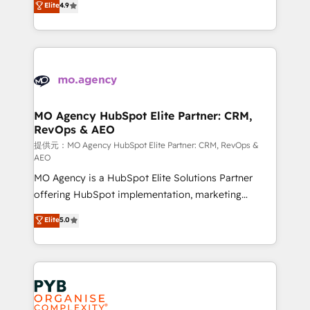
Elite
4.9
to your needs and sales objectives. With 125+
migrate, replatform, and scale smarter. We specialize
certifications, we are part of the most certified
in high-impact CRM and CMS migrations and
Canadian agencies, and we both hold Onboarding
onboarding from platforms like Salesforce, NetSuite,
Accreditations. Based in Canada (coast to coast), our
Zoho, Pardot, Marketo, Microsoft Dynamics, Wix,
services are offered in both English & French.
WordPress and legacy CRMs, turning fragmented
systems into unified, growth-ready HubSpot
architectures that accelerate revenue operations and
MO Agency HubSpot Elite Partner: CRM,
RevOps & AEO
performance. - Multi-object CRM migration, cleanup,
and implementation. - Pre-built and custom
提供元：MO Agency HubSpot Elite Partner: CRM, RevOps &
AEO
integrations across your full tech stack. - Custom
MO Agency is a HubSpot Elite Solutions Partner
object setup, CMS builds, and full-funnel automation.
offering HubSpot implementation, marketing
- Dashboards, lifecycle campaigns, and lead
automation, CRM and RevOps consulting, data
nurturing sequences. - Cross-hub setup across
Elite
5.0
architecture, sales enablement, lifecycle automation,
Marketing, Sales, Operations, and Service Hubs. -
lead scoring and revenue reporting. HubSpot,
Ongoing optimization, managed support, and
Salesforce and integrated enterprise stacks. Digital
scalable retainers. Let’s make HubSpot your most
Marketing, Answer Engine Optimisation, and
powerful growth engine. Built to convert, scale, and
Generative Engine Optimisation (AI Search),
drive results.