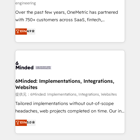
engineering
HubSpot Partner since 2012 • 2022 EMEA Impact
Over the past few years, OneMetric has partnered
Award: Best Integration • 150+ successful HubSpot
with 750+ customers across SaaS, fintech,
projects • Clients in 30+ industries • Proprietary
healthcare, real estate, and other industries. With
technology for integrations • Multilingual team:
Elite
4.9
150+ HubSpot-certified experts, we deliver scalable
English, Spanish, Portuguese & Italian 👉 Grow
solutions to complex GTM and RevOps challenges.
smarter with AI and HubSpot.
Our Expertise 🔹 Onboarding & Implementation:
Accredited HubSpot Partner, ensuring smooth setup
tailored to your GTM motion. 🔹 Migrations:
Accredited HubSpot Partner, ensuring migration
from other CRMs to HubSpot without data loss or
6Minded: Implementations, Integrations,
Websites
downtime. 🔹 RevOps Strategy: Align teams,
processes, and data to drive revenue efficiency. 🔹
提供元：6Minded: Implementations, Integrations, Websites
Integrations: Connect HubSpot with your tech stack
Tailored implementations without out-of-scope
for better adoption. 🔹 Custom Solutions: Build
headaches, web projects completed on time. Our in-
tailored apps, workflows, and configurations. We are
house team of certified CRM architects, experts,
Elite
5.0
SOC 2 Type II and ISO 27001 certified, reinforcing
developers, designers, and marketers handles all
our commitment to data security and compliance. At
aspects of your HubSpot. ✨ 400+ global clients ✨
OneMetric, we help revenue teams focus on the