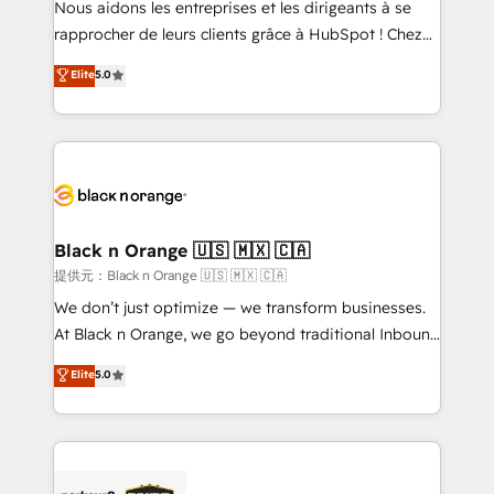
Nous aidons les entreprises et les dirigeants à se
business services. We prepare a customized
rapprocher de leurs clients grâce à HubSpot ! Chez
business case that demonstrates the value and
DIGITALISIM, nous avons l'intime conviction que la
Elite
5.0
impact of your digital transformation, including a
réussite des entreprises passe par l’innovation web,
detailed financial rationale with a focus on ROI and
le marketing digital, et la relation client ! C'est
TCO. As a trusted extension of your team, we
pourquoi, nos experts sont à la fois capables de
believe in the power of partnership. Together, we
gérer votre projet de création de site internet, votre
embark on a transformational journey that sets your
référencement, votre stratégie digitale et le pilotage
business up for long-term success. Unlock your
et l'intégration d'HubSpot ! Les grandes phases d'un
business. If not now, when?
projet HubSpot avec DIGITALISIM : 🧽 Nettoyage,
Black n Orange 🇺🇸 🇲🇽 🇨🇦
migration et intégration des bases de données. 🚀
提供元：Black n Orange 🇺🇸 🇲🇽 🇨🇦
Développement des interfaces avec vos logiciels
We don’t just optimize — we transform businesses.
métiers ⚙️ Configuration de la plateforme HubSpot
At Black n Orange, we go beyond traditional Inbound
📈 Configuration de rapports et tableaux de bord 🤝
Marketing with our exclusive methodologies:
Elite
5.0
Book Process & Guidelines utilisateurs 🎓
BOOMS and BOOST. Together, they form a powerful
Formations des utilisateurs
combination that has driven success for over 800
businesses worldwide. As Elite HubSpot Partners, we
specialize in crafting high-performance growth
strategies that integrate data-driven marketing,