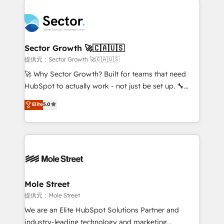
no CRM e mantêm os dados organizados, como um
design & UX for mid to large to multi national
especialista operando a plataforma 24/7. Hoje 300+
businesses. Our teams are based in North America
empresas em 13 países utilizam a Nexforce. Somos
and APAC. We are HubSpot's top-ranked Advanced
a maior parceira da HubSpot na América Latina e
Implementation Certified Partner and we contribute
Sector Growth 🚀🇨🇦🇺🇸
líder no ranking global de sucesso do cliente da
to their advisory council. We strive to do 'good work
提供元：Sector Growth 🚀🇨🇦🇺🇸
HubSpot.
with good people' and have worked with incredible
🚀 Why Sector Growth? Built for teams that need
brands. You can see some of them on our website,
HubSpot to actually work - not just be set up. 🔧
along with plenty of case studies.
HubSpot Experts: Onboarding, migrations,
Elite
5.0
automation, and training built for adoption. ⚡ Highly
Technical Execution: ERP, EMR and Custom
Integrations; complex builds delivered in weeks, not
months. 🤖 AI Consulting & Agents: AI-powered
workflows; automation agents; process optimization
inside HubSpot. 🏆 Industry Experience: 🏥
Healthcare: HIPAA implementations; secure data
Mole Street
workflows 💼 Financial Services: compliant
提供元：Mole Street
workflows; audit-ready reporting ⚖️ Legal: client
We are an Elite HubSpot Solutions Partner and
intake; pipeline and document workflows 🛒 E-
industry-leading technology and marketing