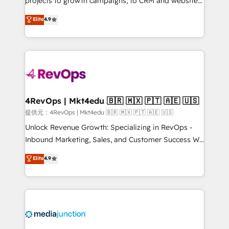
projects to growth campaigns, to CRM and websites.
HubSpot experts backed by over 10+ years of
Hire an agency that's experienced in every inch of
Elite
4.9
HubSpot experience ✔️Flexible pricing models —
HubSpot and willing to work hand-in-hand with your
Hourly-fee (assigned one Dedicated HubSpot
team to simplify the complex and build a better
Admin); Monthly-fee (HubSpot Admin + Project
experience for your team and customers.
Manager); and Fixed Project Cost (as per
requirement). ✔️Helped over 25,000+ customers so
far with our HubSpot solutions. ✔️Bespoke apps &
on-demand bundle services. Connect with us today!
4RevOps | Mkt4edu 🇧🇷 🇲🇽 🇵🇹 🇦🇪 🇺🇸
提供元：4RevOps | Mkt4edu 🇧🇷 🇲🇽 🇵🇹 🇦🇪 🇺🇸
Unlock Revenue Growth: Specializing in RevOps -
Inbound Marketing, Sales, and Customer Success We
specialize in driving revenue growth for companies
Elite
4.9
across industries through tailored marketing, sales,
and customer success strategies, utilizing RevOps
methodologies. As Latin America's largest HubSpot
partner and a global leader in education market, we
offer unparalleled insights. Operating in five
countries—Brazil, UAE (Abu Dhabi/Dubai/Sharjah),