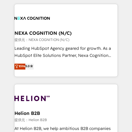
saving automations Fresh growth campaigns Robust
the whole HubSpot platform, covering marketing,
help desk Unified revenue operations Dynamic
sales, service, CMS and integrations. We work with
website development Award-winning creative
all businesses, from start-up to Enterprise, and have
design We live and breathe HubSpot and are ready
delivered the largest HubSpot implementations in
to take on real challenges!
the world. Our human approach to digital
NEXA COGNITION (N/C)
transformation is designed for businesses who want
提供元：NEXA COGNITION (N/C)
to grow. And we're passionate about APAC
Leading HubSpot Agency geared for growth. As a
businesses leading the world in technology, agility
HubSpot Elite Solutions Partner, Nexa Cognition
and productivity. We also have a proven track
ranks in the top 1% of global HubSpot Partners and
Elite
5.0
record migrating businesses from CRM & Marketing
has been one of the longest-standing partners since
Platforms such as Salesforce, Dynamics, Pipedrive,
2012. We empower businesses to harness the full
and Marketo onto HubSpot. Our methodology
potential of HubSpot by combining strategic
literally transforms the way the businesses we work
insights with technical excellence, we deliver
with attract and retain customers, manage their
bespoke HubSpot solutions tailored to drive
business people and processes, and how they
measurable growth and operational efficiency. Why
service their customers.
Choose Nexa Cognition? 🚀 HubSpot Expertise: Our
Helion B2B
certified team specialises in CRM implementation,
提供元：Helion B2B
marketing automation, and revenue operations. 🤝
At Helion B2B, we help ambitious B2B companies