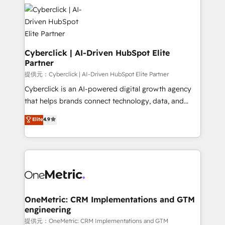
Cyberclick | AI-Driven HubSpot Elite
Partner
提供元：Cyberclick | AI-Driven HubSpot Elite Partner
Cyberclick is an AI-powered digital growth agency
that helps brands connect technology, data, and
creativity to achieve measurable results. Founded in
Elite
4.9
Barcelona and operating across Spain, LATAM, and
the UK, we support global companies in building
smarter marketing, sales, and customer success
strategies. As the only HubSpot Elite Partner in
Iberia (Spain & Portugal), we combine human insight
with intelligent automation to drive sustainable
growth. Our multidisciplinary team designs solutions
OneMetric: CRM Implementations and GTM
engineering
that simplify complexity, boost performance, and
turn innovation into real impact. 🌍 Highlights •
提供元：OneMetric: CRM Implementations and GTM