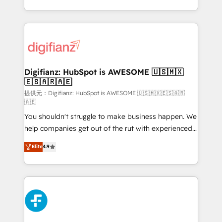
𝗯𝘂𝘀𝗶𝗻𝗲𝘀𝘀' button to get in touch (𝘸𝘦'𝘳𝘦 𝘴𝘶𝘱𝘦𝘳
growth. We modernise platforms, streamline
𝘳𝘦𝘴𝘱𝘰𝘯𝘴𝘪𝘷𝘦)
operations that are causing inefficiencies, improve
customer experiences, integrate systems, and
supercharge revenue operations Key services: • CRM
Implementation • Systems Integration • Digital
Transformation / Web Development • RevOps &
Digifianz: HubSpot is AWESOME 🇺🇸🇲🇽
🇪🇸🇦🇷🇦🇪
Sales Consulting • Marketing Automation What
makes us different? 🚀 Top 0.5% of global HubSpot
提供元：Digifianz: HubSpot is AWESOME 🇺🇸🇲🇽🇪🇸🇦🇷
🇦🇪
agencies ⚙️ The strongest technical ability and
You shouldn't struggle to make business happen. We
integration capabilities 💼 Consultative, long-term
help companies get out of the rut with experienced,
partners who will embed ourselves into your
process-oriented teams implementing HubSpot
business, processes and systems 🏢 We specialise in
Elite
4.9
Marketing, Sales, Service, CMS and Operations Hub,
working with mid-market and enterprise
so selling and actually engaging with your customers
organisations, global organisations and those with
feels easy and pain-free. We are a top ranked
complex use cases 🏆 CRM Implementation,
HubSpot Elite Partner, winner of Rookie of the Year
Platform Enablement, Custom Integration and
and Customer First Awards, 4.9/5 rating in HubSpot
Onboarding Accredited 🔐 ISO27001 & ISO9001
Reviews and 4.9/5 rating in Clutch Reviews. Digifianz
Certified