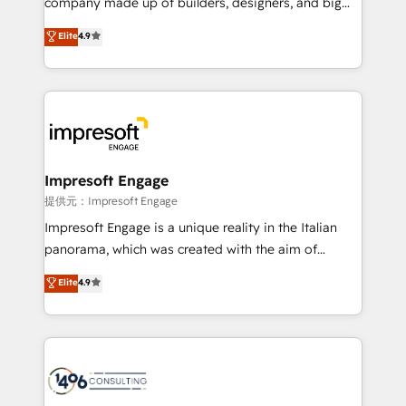
company made up of builders, designers, and big
years as a HubSpot partner. • 2023 Impact Awards:
thinkers. We blend strategy, design, and
Elite
4.9
Platform Migration Excellence. • Top 3 Partner of the
development—always fueled by curiosity—to turn
Year LATAM 2022, 2023, 2024, 2025. • Partner of the
ideas, opportunities, and challenges into meaningful
Year 2024. • Organizer of Aliados.ai (AI, marketing &
experiences. To us, technology is more than just
tech global congress). 👉 Ready to scale your
code; it’s about creating things that are useful, cool,
business with HubSpot? Let Cebra’s experts help
and—most importantly—simple. That’s why we lean
you grow faster, smarter, and with impact.
into bold ideas and shape them into thoughtful
products and strategies that actually make a
Impresoft Engage
difference.
提供元：Impresoft Engage
Impresoft Engage is a unique reality in the Italian
panorama, which was created with the aim of
putting Customer Experience at the center by
Elite
4.9
creating digital environments capable of integrating
people, processes and data. We offer the best
digital solutions on the market, ranging from CRM
processes and technologies to digital strategy, from
marketing automation to online and offline sales
processes through Customer Service Management,