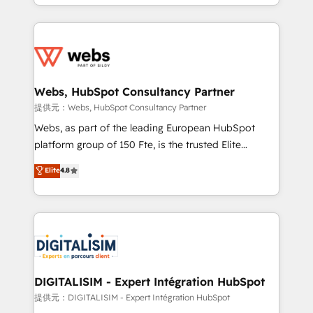
solve all your HubSpot challenges and improve user
sales, and service hubs • Built-in flexibility for
adoption, sales process and marketing results.
startups to global brands
Services 📚 Onboarding your team to HubSpot for
the first time 🔧 Designing and optimising your
HubSpot set-up for better results 🌐 Website design
and build using HubSpot 🔌 Integrating HubSpot
Webs, HubSpot Consultancy Partner
with other systems 🎓 Training your teams to be
提供元：Webs, HubSpot Consultancy Partner
HubSpot pros 📊 Lead generation services using
Webs, as part of the leading European HubSpot
HubSpot Why us? - SIX HubSpot Accreditations -
platform group of 150 Fte, is the trusted Elite
awarded by HubSpot after a rigorous process for
HubSpot CRM Partner offering you a roadmap on
Elite
4.8
CRM, Solutions Architecture, Onboarding , Data
maximizing EBITDA and achieving Commercial
Migration, Custom Integration & Platform
Excellence. With our targeted processes, we
Enablement -Onboarded over 500 businesses to
strengthen your digital transformation and minimize
HubSpot -Top 1% of partners worldwide -In-house
costs. As HubSpot's Advanced Accredited CRM
team of 25+ experts Contact us today to help you
Implementation partner, we provide expertise to
get more from your investment in HubSpot.
drive your business forward. Since 2015 we are fully
www.bbdboom.com
dedicated to HubSpot and with an experienced
DIGITALISIM - Expert Intégration HubSpot
team (50+), we work with reputable companies in
提供元：DIGITALISIM - Expert Intégration HubSpot
B2B sectors such as manufacturing, SaaS and