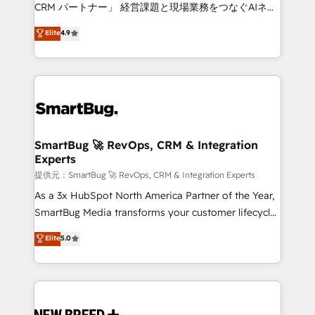
Move from any legacy CRM. Zero downtime, full data
CRM パートナー」 経営課題と現場業務をつなぐAIネイ
integrity. ➤ Implementation: Configure HubSpot to
ティブ・エージェンシーとして、HubSpot Eliteの実装
Elite
4.9
run your revenue process. Sales, marketing, and
力で顧客フロント業務を再設計します。 💡 100inc は何
service wired together. ➤ AI and Integrations: Layer
をする会社か？ HubSpotを共通基盤に、AIエージェン
Breeze AI, custom agents, and APIs to remove
トを組み込んだ顧客フロント業務（マーケティング・営
manual work. ➤ Ongoing Management: Monthly
業・CS）を組織全体で設計・実装する日本のAIネイテ
tune-ups, feature rollouts, adoption coaching. Buying
ィブ・エージェンシーです。事業部・グループ会社・部
HubSpot, switching to it, or reviving a stale portal?
門が分立する組織で、データと業務プロセスのサイロ化
We are built for the work.
を、CRMを軸とした全社共通基盤に再構築します。意
SmartBug 🚀 RevOps, CRM & Integration
Experts
思決定者・PMO・現場担当者に並走します。 1️⃣
HubSpot導入・活用支援 顧客データの一元化から、
提供元：SmartBug 🚀 RevOps, CRM & Integration Experts
GTMの見える化・自動化まで。全Hub統合運用、デー
As a 3x HubSpot North America Partner of the Year,
タ品質設計、グループ横断のCRM統合に対応します。
SmartBug Media transforms your customer lifecycle
2️⃣ AIエージェント組織構築 営業・マーケティング業務
into a revenue engine. Our unified ecosystem
Elite
5.0
の一部をAIが自律実行する組織への移行を設計・実装。
includes specialized divisions Globalia (AI &
Breeze・Claude等をHubSpotと連携させ、役割定義・
Software) and Point Success Media (Paid Media),
運用ルール・成果指標まで含めて設計します。 3️⃣ 全社
making this the official home for all three brands. 🔄
DX × AI推進のPMO伴走支援 複数部門をまたぐDX×AI変
Implementation & Integration - Seamless migrations
革を、構想から実装・定着までPMOとして主導。「設
and system integrations powered by Globalia’s