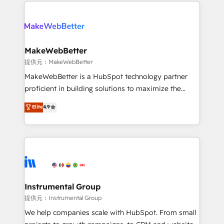
service creative agencies in the HubSpot
addicts to HubSpot evangelists 🧡 Don't hire a
ecosystem, we blend strategy, technology, & award-
marketing agency for an Ops problem. Don't hire a
winning design to build scalable, globally
technical agency for a growth problem. Hire a
regionalized HubSpot websites, integrated
partner built to solve both.
marketing campaigns, & RevOps frameworks that
MakeWebBetter
fuel long-term success We connect the entire
提供元：MakeWebBetter
customer lifecycle through seamless integrations,
MakeWebBetter is a HubSpot technology partner
ensure long-term adoption with change-
proficient in building solutions to maximize the
management programs, and align marketing, sales,
operational efficiency of HubSpot. The fastest-
Elite
4.9
and service to drive sustainable growth With 6 key
growing tech-enabler & facilitator, MakeWebBetter,
HubSpot accreditations and experience across
hands you the blend of HubSpot expertise &
hundreds of organizations in dozens of industries,
eminent solutions & integrations. Trust us to
there’s a good chance one of our globally integrated
streamline your HubSpot experience. 🚀HubSpot
teams has worked with clients just like you Let’s
Elite Partners with 10+ years of HubSpot experience
explore whether S2 is the partner you’ve been
🤝HubSpot Premier Integration partner 🤝Google
looking for...and get your next big initiative moving!
Premier Partner 2023 🌟5 HubSpot Accreditations 🌟
Instrumental Group
Won HubSpot Theme Challenge 2021 🌟INBOUND’19
提供元：Instrumental Group
HubSpot Rising Star Why us? Harnessing the full
We help companies scale with HubSpot. From small
potential of the powerful HubSpot CRM. ✔️A team of