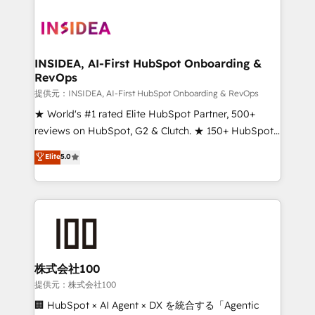
INSIDEA, AI-First HubSpot Onboarding &
RevOps
提供元：INSIDEA, AI-First HubSpot Onboarding & RevOps
★ World's #1 rated Elite HubSpot Partner, 500+
reviews on HubSpot, G2 & Clutch. ★ 150+ HubSpot
Certified Experts & Trainers across the team ★
Elite
5.0
1,500+ implementations across five continents ★ AI-
First, RevOps-led, Onboarding obsessed ★
Company of the Year 2024/25 INSIDEA helps
growing companies turn HubSpot into a revenue
engine. We onboard your team, migrate your data,
and build AI-powered workflows that drive adoption
from week one, in your time zone. What we do ➤
株式会社100
Onboarding: Live in weeks, with workflows built
提供元：株式会社100
around your business, not a template. ➤ Migration:
🏢 HubSpot × AI Agent × DX を統合する「Agentic