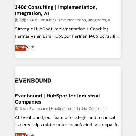
allowing companies to optimize processes and meet
1406 Consulting | Implementation,
Integration, AI
the needs of the customer. We are part of Impresoft
Group, a group of specialized and complementary
提供元：1406 Consulting | Implementation, Integration, AI
companies that divide their offer into 4
Strategic HubSpot Implementation + Coaching
Competence Centers: Smart Manufacturing,
Partner As an Elite HubSpot Partner, 1406 Consulting
Customer First, Enabling Technologies & Security.
helps mid-market revenue teams transform how
Elite
5.0
The synergies generated by these integrations,
they sell, market, and serve. We don't just build your
together with the combination of talents, skills,
HubSpot—we teach your team to own it, then stay
solutions and services, have allowed the group to
to help you keep winning. What We Do ⚙️ CRM
build an unrivaled offering portfolio on the market
Implementations across Marketing, Sales, Service,
to accompany companies on their digital
Data & Content 📈 Sales & Marketing Alignment +
transformation journey.
Revenue Team Enablement 🤖 Breeze AI & Custom
Agent Creation 🔄 Custom Integrations & Data
Evenbound | HubSpot for Industrial
Companies
Migration Why 1406 We become part of your team.
Your team learns while we build. We fix what others
提供元：Evenbound | HubSpot for Industrial Companies
broke. Built for mid-market reality—practical
At Evenbound, our team of strategic and technical
solutions that work with your actual headcount and
experts helps mid-market manufacturing companies
constraints. By the Numbers 🏆 Top 1% of all
achieve real growth. We specialize in delivering
Elite
5.0