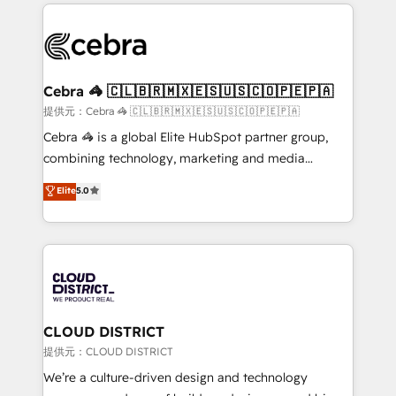
100+ seamless migrations from 15+ different CRMs
OneMetric that matters most: revenue.
✨ 100,000+ hours in HubSpot projects, 75+ full Hub
implementations, and 5,000+ pages ✨ CS: Clients
generating 7-digit MRR from inbound campaigns ✨
CS: 245% organic growth & +751% new visitors for a
Cebra 🦓 🇨🇱🇧🇷🇲🇽🇪🇸🇺🇸🇨🇴🇵🇪🇵🇦
full-funnel HubSpot project ✨ CS: 415% conversion
提供元：Cebra 🦓 🇨🇱🇧🇷🇲🇽🇪🇸🇺🇸🇨🇴🇵🇪🇵🇦
boost with a new HubSpot site Recognized leaders:
Cebra 🦓 is a global Elite HubSpot partner group,
🏆 HubSpot Platform Migration Impact Award 🏆
combining technology, marketing and media
Clutch HubSpot Global Leader 🏆 Finalist: HubSpot
expertise across Latin America and Southern
Elite
5.0
Inbound Campaign of the Year 🏆 Gold AVA Digital
Europe, with teams across 7 countries. Born in Chile,
Award for Best Website 🌟 Accreditations: CRM
we combine local insight with international reach to
Implementation, HubSpot Content Experience, CRM
help businesses grow through technology, creativity,
Data Migration & Custom Integration
AI and strategy. For over 12 years, we’ve delivered
500+ HubSpot implementations, building end-to-
end solutions that integrate CRM, AI automation,
inbound and loop marketing, content, and digital
CLOUD DISTRICT
creativity. Our multicultural team works in Spanish,
提供元：CLOUD DISTRICT
Portuguese, and English to design scalable strategies
We’re a culture-driven design and technology
that drive measurable growth. 🌎 Highlights: • 10+