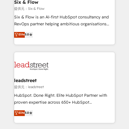
helps the following industries: logistics & 3PL, home
Six & Flow
improvement & construction, branding and
提供元：Six & Flow
commercialization, real estate, health, education,
Six & Flow is an AI-first HubSpot consultancy and
SaaS, Software Dev & IT and consulting, make the
RevOps partner helping ambitious organisations
most out of their HubSpot experience operating in
grow with clarity, confidence, and intelligence.
Elite
5.0
the United States, EU, UAE, Mexico and Latin
Operating across the UK, Netherlands, Ireland, and
America. From casual user to super fan: make
Canada, we’ve delivered thousands of successful
HubSpot an experience you LOVE!
HubSpot projects for mid-market and enterprise
clients worldwide, with over 10 years experience. We
combine HubSpot, data, and AI to design connected
go-to-market systems that align people, process,
and technology for predictable, scalable revenue
leadstreet
growth. Our expertise spans RevOps, CRM and data
提供元：leadstreet
architecture, AI enablement, and strategic marketing,
HubSpot. Done Right. Elite HubSpot Partner with
delivered through our proprietary FLAIR framework
proven expertise across 650+ HubSpot
for responsible AI adoption. As a HubSpot Elite
implementations. With 12+ years of HubSpot
Elite
5.0
Partner and ISO 27001:2022 certified consultancy,
experience, we help you use the HubSpot platform
we blend strategy, creativity, and technology to help
to its fullest capacity, improve your current HubSpot
organisations scale smarter and grow stronger.