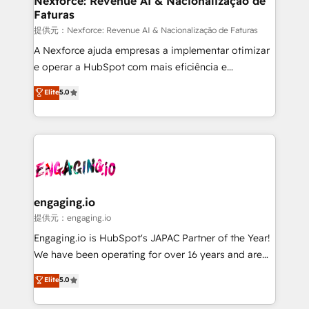
Nexforce: Revenue AI & Nacionalização de
Faturas
objects, automations, and integrations built for
growth. 🚀 AI-Driven GTM Orchestration Unify
提供元：Nexforce: Revenue AI & Nacionalização de Faturas
HubSpot with LinkedIn, WhatsApp, email, paid
A Nexforce ajuda empresas a implementar otimizar
media, and AI voice to drive pipeline. 🤖 AI Custom
e operar a HubSpot com mais eficiência e
Agent Development Deploy AI agents for
previsibilidade de receita. Combinamos Revenue
Elite
5.0
prospecting, follow-ups, service triage, and
Operations (RevOps) e Inteligência Artificial para
knowledge retrieval—built in HubSpot. ⚡ Fast-Track
estruturar processos integrar sistemas organizar
& Growth-Track Services Fast-Track: Rapid HubSpot
dados e automatizar operações. O objetivo é
onboarding in weeks Growth-Track: Unlock
transformar a HubSpot em um verdadeiro sistema
advanced optimization & adoption 📍 São Paulo, BR
operacional de receita conectando equipes
• Des Moines, IA • New York, NY
tecnologia e dados em uma operação integrada.
Também somos distribuidores oficiais da HubSpot
engaging.io
e de mais de 150 softwares globais permitindo
提供元：engaging.io
contratar e pagar a HubSpot em reais com nota
Engaging.io is HubSpot's JAPAC Partner of the Year!
fiscal no Brasil e gerar economia de até 50% na
We have been operating for over 16 years and are
contratação de softwares internacionais.
one of HubSpot's most experienced and technically
Elite
5.0
Oferecemos ainda agentes de IA especializados em
capable Agency Partners globally. We specialise in
HubSpot que automatizam tarefas executam rotinas
complex CRM migrations, implementations,