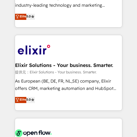
intake; pipeline and document workflows 🛒 E-
industry-leading technology and marketing
Commerce: Shopify, WooCommerce; lifecycle and
consultancy. Our focus is on enterprise and mid-
Elite
5.0
revenue automation 🏢 Real Estate: deal pipelines;
market B2B companies globally that want a strategic
portfolio and lifecycle management 🏭
approach to execute their goals through creative
Manufacturing: ERP integrations; operational
applications of our solutions; Technical HubSpot
alignment 🛡️ Compliance & Data Considerations:
Consulting, Content Marketing, Growth-Driven
HIPAA-aware; CASL-compliant; GDPR-ready
Design, Migrations + Integrations. Mole Street’s
implementations where required 💡 Why 500+
mission is empowering others to realize their
Clients Choose Us: Elite Partner; technical, fast, and
greatness, which is achieved through creating
Elixir Solutions - Your business. Smarter.
built to scale.
absolute clarity, derived from a well-defined
提供元：Elixir Solutions - Your business. Smarter.
strategy, executed well, and reported on with clear
As European (BE, DE, FR, NL,SE) company, Elixir
results. The culture is driven by core values; Joy, Grit,
offers CRM, marketing automation and HubSpot
Accountability, Curiosity, Authenticity, Growth
integration products and services to mid-market
Elite
5.0
Mindedness, and Clarity. We are driven to win for the
and enterprise customers. We ensure that your sales,
collective good of the company and its clientele, and
service and marketing department operates in the
dedicated to breaking the mold from the agency of
most effective way, while at the same time
the past into the consultancy of the future. Great
leveraging your commercial data for a fully
things are happening.
integrated buyers journey. Elixir is located in