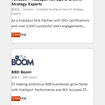
Strategy Experts
pour aligner les équipes marketing, commerciales et
support client (data migration, synchronisation API,
提供元：Vonazon ⚡ HubSpot RevOps & Growth Strategy
Experts
audit et maintenance) ➤ La création de sites internet
As a HubSpot Elite Partner with 150+ certifications
de conversion qui transforment les visiteurs en
and over 5,000 successful client engagements,
opportunités d'affaires ➤ La mise en place de
Vonazon turns marketing complexity into
stratégies d'acquisition marketing (SEO, SEA,
Elite
5.0
measurable, scalable growth. From onboarding to
inbound, automatisation marketing, ABM, IA,
enterprise-grade campaigns, our in-house team
emailing) Informations clés : - 10 ans d'expérience -
builds scalable strategies that drive long-term
100+ intégrations CRM HubSpot réussies - 40
revenue. ⚙️ HubSpot Integration & Optimization •
experts conseil - 150 certifications HubSpot
Seamless CRM, CMS, and automation setup •
cumulées
Complex platform migrations and data cleanups •
Custom APIs and third-party integrations 📈 End-to-
BBD Boom
End Revenue Acceleration • Lifecycle marketing and
提供元：BBD Boom
pipeline growth programs • Sales enablement tools
💥 Helping ambitious B2B businesses grow faster
and CRM optimization • Retention strategies with
with HubSpot. Performance and ROI focused. 💥
customer journey mapping 🏅 Elite-Level HubSpot
BBD Boom is the HubSpot partner that can help you
Elite
5.0
Execution • 750+ onboardings and 2,000+
to HubSpot Better. We work with your teams to
implementations • Deep expertise across marketing,