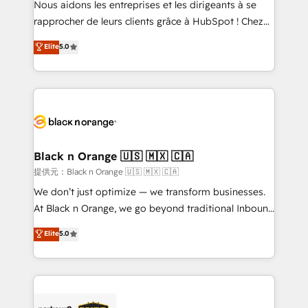
Nous aidons les entreprises et les dirigeants à se
business services. We prepare a customized
rapprocher de leurs clients grâce à HubSpot ! Chez
business case that demonstrates the value and
DIGITALISIM, nous avons l'intime conviction que la
Elite
5.0
impact of your digital transformation, including a
réussite des entreprises passe par l’innovation web,
detailed financial rationale with a focus on ROI and
le marketing digital, et la relation client ! C'est
TCO. As a trusted extension of your team, we
pourquoi, nos experts sont à la fois capables de
believe in the power of partnership. Together, we
gérer votre projet de création de site internet, votre
embark on a transformational journey that sets your
référencement, votre stratégie digitale et le pilotage
business up for long-term success. Unlock your
et l'intégration d'HubSpot ! Les grandes phases d'un
business. If not now, when?
projet HubSpot avec DIGITALISIM : 🧽 Nettoyage,
Black n Orange 🇺🇸 🇲🇽 🇨🇦
migration et intégration des bases de données. 🚀
提供元：Black n Orange 🇺🇸 🇲🇽 🇨🇦
Développement des interfaces avec vos logiciels
We don’t just optimize — we transform businesses.
métiers ⚙️ Configuration de la plateforme HubSpot
At Black n Orange, we go beyond traditional Inbound
📈 Configuration de rapports et tableaux de bord 🤝
Marketing with our exclusive methodologies:
Elite
5.0
Book Process & Guidelines utilisateurs 🎓
BOOMS and BOOST. Together, they form a powerful
Formations des utilisateurs
combination that has driven success for over 800
businesses worldwide. As Elite HubSpot Partners, we
specialize in crafting high-performance growth
strategies that integrate data-driven marketing,