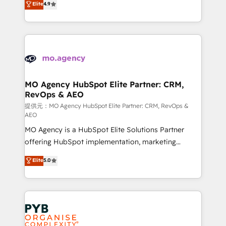
Elite
4.9
to your needs and sales objectives. With 125+
migrate, replatform, and scale smarter. We specialize
certifications, we are part of the most certified
in high-impact CRM and CMS migrations and
Canadian agencies, and we both hold Onboarding
onboarding from platforms like Salesforce, NetSuite,
Accreditations. Based in Canada (coast to coast), our
Zoho, Pardot, Marketo, Microsoft Dynamics, Wix,
services are offered in both English & French.
WordPress and legacy CRMs, turning fragmented
systems into unified, growth-ready HubSpot
architectures that accelerate revenue operations and
MO Agency HubSpot Elite Partner: CRM,
RevOps & AEO
performance. - Multi-object CRM migration, cleanup,
and implementation. - Pre-built and custom
提供元：MO Agency HubSpot Elite Partner: CRM, RevOps &
AEO
integrations across your full tech stack. - Custom
MO Agency is a HubSpot Elite Solutions Partner
object setup, CMS builds, and full-funnel automation.
offering HubSpot implementation, marketing
- Dashboards, lifecycle campaigns, and lead
automation, CRM and RevOps consulting, data
nurturing sequences. - Cross-hub setup across
Elite
5.0
architecture, sales enablement, lifecycle automation,
Marketing, Sales, Operations, and Service Hubs. -
lead scoring and revenue reporting. HubSpot,
Ongoing optimization, managed support, and
Salesforce and integrated enterprise stacks. Digital
scalable retainers. Let’s make HubSpot your most
Marketing, Answer Engine Optimisation, and
powerful growth engine. Built to convert, scale, and
Generative Engine Optimisation (AI Search),
drive results.