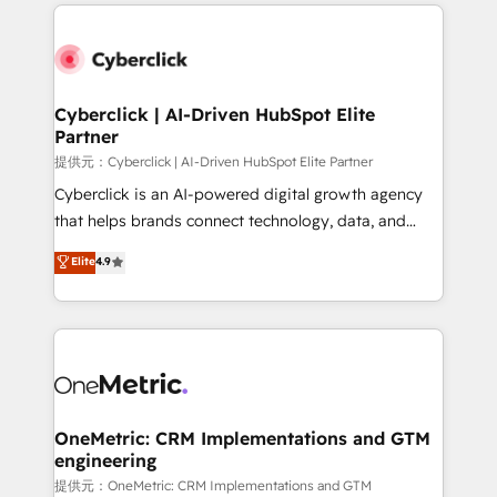
website, or build your new one.
Cyberclick | AI-Driven HubSpot Elite
Partner
提供元：Cyberclick | AI-Driven HubSpot Elite Partner
Cyberclick is an AI-powered digital growth agency
that helps brands connect technology, data, and
creativity to achieve measurable results. Founded in
Elite
4.9
Barcelona and operating across Spain, LATAM, and
the UK, we support global companies in building
smarter marketing, sales, and customer success
strategies. As the only HubSpot Elite Partner in
Iberia (Spain & Portugal), we combine human insight
with intelligent automation to drive sustainable
growth. Our multidisciplinary team designs solutions
OneMetric: CRM Implementations and GTM
engineering
that simplify complexity, boost performance, and
turn innovation into real impact. 🌍 Highlights •
提供元：OneMetric: CRM Implementations and GTM