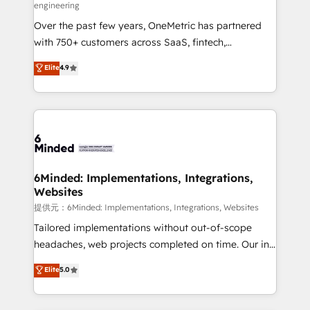
engineering
HubSpot Partner since 2012 • 2022 EMEA Impact
Over the past few years, OneMetric has partnered
Award: Best Integration • 150+ successful HubSpot
with 750+ customers across SaaS, fintech,
projects • Clients in 30+ industries • Proprietary
healthcare, real estate, and other industries. With
technology for integrations • Multilingual team:
Elite
4.9
150+ HubSpot-certified experts, we deliver scalable
English, Spanish, Portuguese & Italian 👉 Grow
solutions to complex GTM and RevOps challenges.
smarter with AI and HubSpot.
Our Expertise 🔹 Onboarding & Implementation:
Accredited HubSpot Partner, ensuring smooth setup
tailored to your GTM motion. 🔹 Migrations:
Accredited HubSpot Partner, ensuring migration
from other CRMs to HubSpot without data loss or
6Minded: Implementations, Integrations,
Websites
downtime. 🔹 RevOps Strategy: Align teams,
processes, and data to drive revenue efficiency. 🔹
提供元：6Minded: Implementations, Integrations, Websites
Integrations: Connect HubSpot with your tech stack
Tailored implementations without out-of-scope
for better adoption. 🔹 Custom Solutions: Build
headaches, web projects completed on time. Our in-
tailored apps, workflows, and configurations. We are
house team of certified CRM architects, experts,
Elite
5.0
SOC 2 Type II and ISO 27001 certified, reinforcing
developers, designers, and marketers handles all
our commitment to data security and compliance. At
aspects of your HubSpot. ✨ 400+ global clients ✨
OneMetric, we help revenue teams focus on the