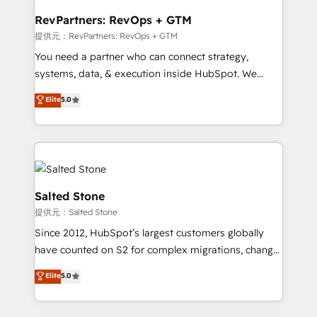
we turn complexity into clarity, human at global
scale. 🏆 HubSpot’s CEO called us “the partner of the
RevPartners: RevOps + GTM
future.” Others agree it is proof of trust built through
提供元：RevPartners: RevOps + GTM
measurable impact.
You need a partner who can connect strategy,
systems, data, & execution inside HubSpot. We
bridge the gap where most agencies fall short by
Elite
5.0
combining GTM strategy with technical execution to
solve the right problem with the right solution. As the
only firm in the world to hold Elite Partner
Accreditations with both HubSpot and Clay, our
clients gain a unique advantage in CRM architecture,
pipeline generation, data intelligence, and go-to-
Salted Stone
market execution. Why B2B Businesses Choose RP: -
提供元：Salted Stone
Secure: Soc2 compliant 🛡️ - Pricing: Implementations
Since 2012, HubSpot’s largest customers globally
starting at $1,5k 💵 - Speed: Launch in 14 days ⚡ -
have counted on S2 for complex migrations, change
Global: 250 professionals across five continents 🌐 -
management, systems integration, and creative
Scale: Fastest tiering Elite HubSpot Partner 🪴 -
Elite
5.0
solutions that deliver measurable impact and
Sales Hub: More implementations than any other
transform brand experiences As one of the few full-
Partner 💻 - Migrations: We convert Salesforce