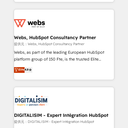
solve all your HubSpot challenges and improve user
sales, and service hubs • Built-in flexibility for
adoption, sales process and marketing results.
startups to global brands
Services 📚 Onboarding your team to HubSpot for
the first time 🔧 Designing and optimising your
HubSpot set-up for better results 🌐 Website design
and build using HubSpot 🔌 Integrating HubSpot
Webs, HubSpot Consultancy Partner
with other systems 🎓 Training your teams to be
提供元：Webs, HubSpot Consultancy Partner
HubSpot pros 📊 Lead generation services using
Webs, as part of the leading European HubSpot
HubSpot Why us? - SIX HubSpot Accreditations -
platform group of 150 Fte, is the trusted Elite
awarded by HubSpot after a rigorous process for
HubSpot CRM Partner offering you a roadmap on
Elite
4.8
CRM, Solutions Architecture, Onboarding , Data
maximizing EBITDA and achieving Commercial
Migration, Custom Integration & Platform
Excellence. With our targeted processes, we
Enablement -Onboarded over 500 businesses to
strengthen your digital transformation and minimize
HubSpot -Top 1% of partners worldwide -In-house
costs. As HubSpot's Advanced Accredited CRM
team of 25+ experts Contact us today to help you
Implementation partner, we provide expertise to
get more from your investment in HubSpot.
drive your business forward. Since 2015 we are fully
www.bbdboom.com
dedicated to HubSpot and with an experienced
DIGITALISIM - Expert Intégration HubSpot
team (50+), we work with reputable companies in
提供元：DIGITALISIM - Expert Intégration HubSpot
B2B sectors such as manufacturing, SaaS and