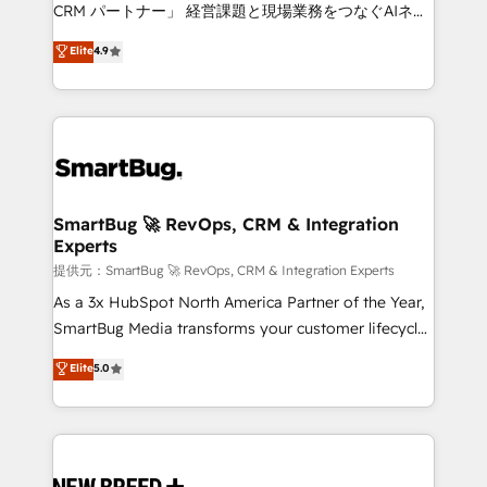
Move from any legacy CRM. Zero downtime, full data
CRM パートナー」 経営課題と現場業務をつなぐAIネイ
integrity. ➤ Implementation: Configure HubSpot to
ティブ・エージェンシーとして、HubSpot Eliteの実装
Elite
4.9
run your revenue process. Sales, marketing, and
力で顧客フロント業務を再設計します。 💡 100inc は何
service wired together. ➤ AI and Integrations: Layer
をする会社か？ HubSpotを共通基盤に、AIエージェン
Breeze AI, custom agents, and APIs to remove
トを組み込んだ顧客フロント業務（マーケティング・営
manual work. ➤ Ongoing Management: Monthly
業・CS）を組織全体で設計・実装する日本のAIネイテ
tune-ups, feature rollouts, adoption coaching. Buying
ィブ・エージェンシーです。事業部・グループ会社・部
HubSpot, switching to it, or reviving a stale portal?
門が分立する組織で、データと業務プロセスのサイロ化
We are built for the work.
を、CRMを軸とした全社共通基盤に再構築します。意
SmartBug 🚀 RevOps, CRM & Integration
Experts
思決定者・PMO・現場担当者に並走します。 1️⃣
HubSpot導入・活用支援 顧客データの一元化から、
提供元：SmartBug 🚀 RevOps, CRM & Integration Experts
GTMの見える化・自動化まで。全Hub統合運用、デー
As a 3x HubSpot North America Partner of the Year,
タ品質設計、グループ横断のCRM統合に対応します。
SmartBug Media transforms your customer lifecycle
2️⃣ AIエージェント組織構築 営業・マーケティング業務
into a revenue engine. Our unified ecosystem
Elite
5.0
の一部をAIが自律実行する組織への移行を設計・実装。
includes specialized divisions Globalia (AI &
Breeze・Claude等をHubSpotと連携させ、役割定義・
Software) and Point Success Media (Paid Media),
運用ルール・成果指標まで含めて設計します。 3️⃣ 全社
making this the official home for all three brands. 🔄
DX × AI推進のPMO伴走支援 複数部門をまたぐDX×AI変
Implementation & Integration - Seamless migrations
革を、構想から実装・定着までPMOとして主導。「設
and system integrations powered by Globalia’s