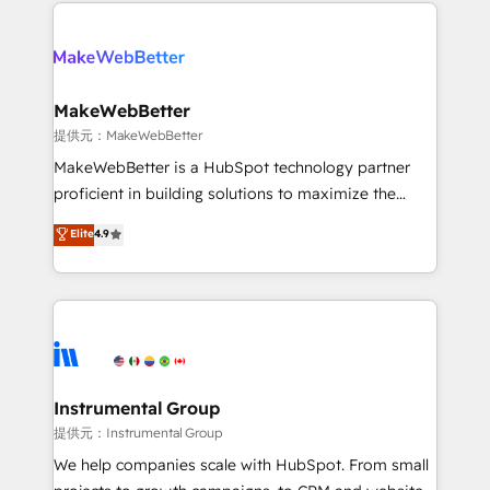
service creative agencies in the HubSpot
addicts to HubSpot evangelists 🧡 Don't hire a
ecosystem, we blend strategy, technology, & award-
marketing agency for an Ops problem. Don't hire a
winning design to build scalable, globally
technical agency for a growth problem. Hire a
regionalized HubSpot websites, integrated
partner built to solve both.
marketing campaigns, & RevOps frameworks that
MakeWebBetter
fuel long-term success We connect the entire
提供元：MakeWebBetter
customer lifecycle through seamless integrations,
MakeWebBetter is a HubSpot technology partner
ensure long-term adoption with change-
proficient in building solutions to maximize the
management programs, and align marketing, sales,
operational efficiency of HubSpot. The fastest-
Elite
4.9
and service to drive sustainable growth With 6 key
growing tech-enabler & facilitator, MakeWebBetter,
HubSpot accreditations and experience across
hands you the blend of HubSpot expertise &
hundreds of organizations in dozens of industries,
eminent solutions & integrations. Trust us to
there’s a good chance one of our globally integrated
streamline your HubSpot experience. 🚀HubSpot
teams has worked with clients just like you Let’s
Elite Partners with 10+ years of HubSpot experience
explore whether S2 is the partner you’ve been
🤝HubSpot Premier Integration partner 🤝Google
looking for...and get your next big initiative moving!
Premier Partner 2023 🌟5 HubSpot Accreditations 🌟
Instrumental Group
Won HubSpot Theme Challenge 2021 🌟INBOUND’19
提供元：Instrumental Group
HubSpot Rising Star Why us? Harnessing the full
We help companies scale with HubSpot. From small
potential of the powerful HubSpot CRM. ✔️A team of