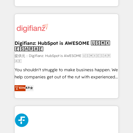
(𝘸𝘦'𝘳𝘦 𝘴𝘶𝘱𝘦𝘳 𝘳𝘦𝘴𝘱𝘰𝘯𝘴𝘪𝘷𝘦)
growth. We modernise platforms, streamline
operations that are causing inefficiencies, improve
customer experiences, integrate systems, and
supercharge revenue operations Key services: • CRM
Implementation • Systems Integration • Digital
Transformation / Web Development • RevOps &
Digifianz: HubSpot is AWESOME 🇺🇸🇲🇽
🇪🇸🇦🇷🇦🇪
Sales Consulting • Marketing Automation What
makes us different? 🚀 Top 0.5% of global HubSpot
提供元：Digifianz: HubSpot is AWESOME 🇺🇸🇲🇽🇪🇸🇦🇷
🇦🇪
agencies ⚙️ The strongest technical ability and
You shouldn't struggle to make business happen. We
integration capabilities 💼 Consultative, long-term
help companies get out of the rut with experienced,
partners who will embed ourselves into your
process-oriented teams implementing HubSpot
business, processes and systems 🏢 We specialise in
Elite
4.9
Marketing, Sales, Service, CMS and Operations Hub,
working with mid-market and enterprise
so selling and actually engaging with your customers
organisations, global organisations and those with
feels easy and pain-free. We are a top ranked
complex use cases 🏆 CRM Implementation,
HubSpot Elite Partner, winner of Rookie of the Year
Platform Enablement, Custom Integration and
and Customer First Awards, 4.9/5 rating in HubSpot
Onboarding Accredited 🔐 ISO27001 & ISO9001
Reviews and 4.9/5 rating in Clutch Reviews. Digifianz
Certified