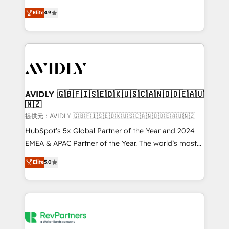
Strategy: Activate Breeze Agents, configure HubSpot
North America. Avec plus de 115 experts en
Elite
4.9
AI, & maximize AEO with tailored AI services. 🧩
marketing automation, Growth, Revops, CRM et
Integrations: Extend HubSpot with custom
webdesign. Markentive is both a consulting firm, a
integrations, hosting, & maintenance.
digital agency and an integrator. With over 115
experts in marketing automation, growth, revops,
CRM and webdesign (We focus on EMEA - USA
customers).
AVIDLY 🇬🇧🇫🇮🇸🇪🇩🇰🇺🇸🇨🇦🇳🇴🇩🇪🇦🇺
🇳🇿
提供元：AVIDLY 🇬🇧🇫🇮🇸🇪🇩🇰🇺🇸🇨🇦🇳🇴🇩🇪🇦🇺🇳🇿
HubSpot’s 5x Global Partner of the Year and 2024
EMEA & APAC Partner of the Year. The world’s most
experienced and fully accredited HubSpot Solutions
Elite
5.0
Partner. 🚀 With 2,750+ HubSpot projects delivered
and 370+ specialists across EMEA, APAC and NAM,
we de-risk complex CRM programmes and
accelerate ROI across every HubSpot Hub. 🧭 From
multi-region migrations to AI-powered automation,