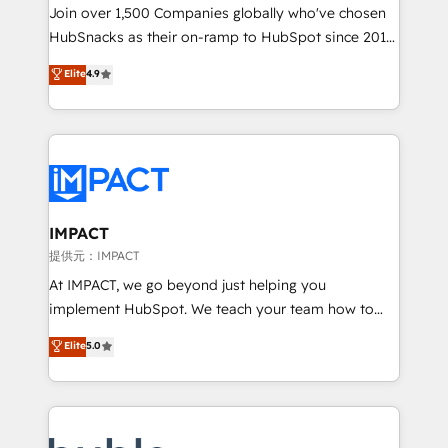
people, exciting ideas and can-do mentality, we
Join over 1,500 Companies globally who've chosen
ensure revenue growth on a daily basis. So tell us
HubSnacks as their on-ramp to HubSpot since 2014
your challenge; our passionate and growth driven
Simple pay-as-you-go plans that accelerate value...
Elite
4.9
team of 100+ experts is ready for you! Driving digital
1️⃣ Set Up | Onboarding New or Check-fixing existing
growth | www.brightdigital.com
HubSpot portals 2️⃣ Scale Up | 100% HubSpot Task
Execution... Global 24/7 ... All Experts 3️⃣ Integrate |
your entire Tech Stack with Custom Integrations
Slash months from your API Integration project... ⬅️
Click "Contact Business" ⬅️ to access 150+ Kickstart
Integration templates that put HubSpot in the center
IMPACT
of your tech stack, syncing... 🛍️ Shopify or
提供元：IMPACT
WooCommerce 💲 Stripe or Paypal 💰 Sage or
At IMPACT, we go beyond just helping you
Netsuite 🤖 Google or Microsoft ✍️ DocuSign or
implement HubSpot. We teach your team how to
PandaDoc 🌐 Avalara or Quaderno HubSnacks holds
master it. As the creators of the Endless Customers
Elite
5.0
the rare Advanced "Custom Integrations"
System™ (the next evolution of They Ask, You
Accreditation, securely sync data across... 🔄 any
Answer), we’re the only HubSpot partner built
apps, in any direction. Stuck on your old CRM..?
entirely around coaching and training. That means
Migrate | seamlessly off your old CRM onto a clean
we don’t do the work for you; we help you build the
new HubSpot portal with Advanced Website and