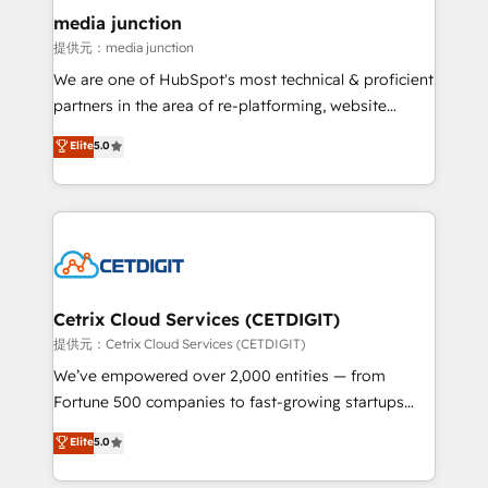
Mexico, USA, and Portugal—we've executed over a
media junction
hundred successful operations. Our approach,
提供元：media junction
rooted in RevOps principles, integrates analysis,
We are one of HubSpot's most technical & proficient
training, planning, and qualification. Leveraging
partners in the area of re-platforming, website
technology, data analytics, CRM optimization, and
design & development. We specialize in multi-hub
Elite
5.0
inbound marketing tactics, we focus on
implementations for mid-market & enterprise
understanding, nurturing, and converting leads.
companies. We are woman-owned, powered by
Partner with us to unlock your business's full
coffee, and we ❤️ dogs. We produce award-winning
potential and achieve sustained growth in today's
work for our clients. 🏆2023 Technical Expertise
competitive market.
Impact Award 🏆2022 Technical Expertise Impact
Award 🏆2022 Platform Migration Excellence Impact
Award 🏆2020 Elite Solutions Partner 🏆2019
Cetrix Cloud Services (CETDIGIT)
Integrations HubSpot Impact Award 🏆2019
提供元：Cetrix Cloud Services (CETDIGIT)
Marketing Enablement HubSpot Impact Award 🏆
We’ve empowered over 2,000 entities — from
2018 Website Design HubSpot Impact Award 🏆2017
Fortune 500 companies to fast-growing startups
Website Design HubSpot Impact Award 🏆2016
and nonprofits — to streamline operations, scale
Elite
5.0
Growth-Driven Design Agency of the Year 🏆2016
revenue, and unlock the full potential of HubSpot.
Sales Enablement HubSpot Impact Award 🏆2015
With deep technical and industry expertise, we fuse