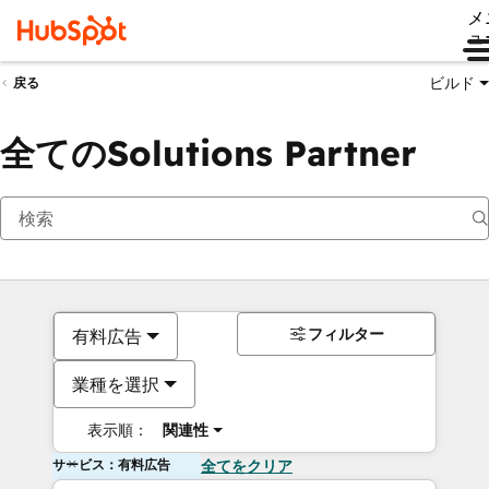
メ
ュ
ビルド
戻る
全てのSolutions Partner
フィルター
有料広告
業種を選択
表示順：
関連性
サービス：有料広告
全てをクリア