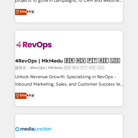
projects to growth campaigns, to CRM and websites.
HubSpot experts backed by over 10+ years of
Hire an agency that's experienced in every inch of
Elite
4.9
HubSpot experience ✔️Flexible pricing models —
HubSpot and willing to work hand-in-hand with your
Hourly-fee (assigned one Dedicated HubSpot
team to simplify the complex and build a better
Admin); Monthly-fee (HubSpot Admin + Project
experience for your team and customers.
Manager); and Fixed Project Cost (as per
requirement). ✔️Helped over 25,000+ customers so
far with our HubSpot solutions. ✔️Bespoke apps &
on-demand bundle services. Connect with us today!
4RevOps | Mkt4edu 🇧🇷 🇲🇽 🇵🇹 🇦🇪 🇺🇸
提供元：4RevOps | Mkt4edu 🇧🇷 🇲🇽 🇵🇹 🇦🇪 🇺🇸
Unlock Revenue Growth: Specializing in RevOps -
Inbound Marketing, Sales, and Customer Success We
specialize in driving revenue growth for companies
Elite
4.9
across industries through tailored marketing, sales,
and customer success strategies, utilizing RevOps
methodologies. As Latin America's largest HubSpot
partner and a global leader in education market, we
offer unparalleled insights. Operating in five
countries—Brazil, UAE (Abu Dhabi/Dubai/Sharjah),