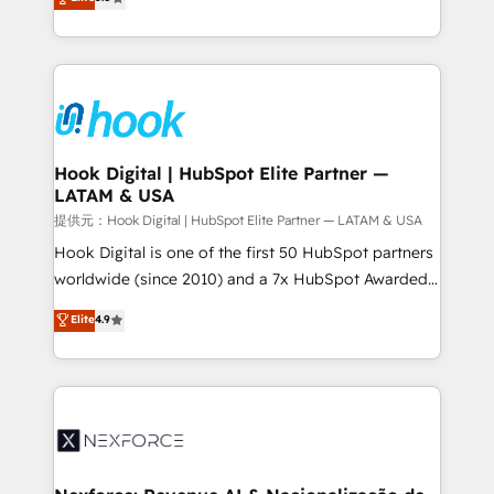
HubSpot partners 🔄 Top 5% globally in client
tailored solutions that drive results by leveraging
retention 📅 8+ years of consistent results since 2017
HubSpot’s platform and data to fuel success.
Who We Serve Revenue teams, marketing leaders,
Technical Solutions: - HubSpot Technical Consulting -
and sales ops at mid-market companies ready to
HubSpot CRM Implementation - HubSpot
move beyond spreadsheets into unified systems
Onboarding - Data Migration & Integrations -
that drive real business results.
Technical Audit & Optimization Strategic Solutions: -
Revenue Operations - Inbound Marketing -
Hook Digital | HubSpot Elite Partner —
LATAM & USA
Outbound Marketing - HubSpot CMS Website
Design & Development We empower our clients to
提供元：Hook Digital | HubSpot Elite Partner — LATAM & USA
reach their full potential by providing transparent,
Hook Digital is one of the first 50 HubSpot partners
relationship-driven support. With over 300 HubSpot
worldwide (since 2010) and a 7x HubSpot Awarded
certifications and accreditations, we deliver both the
Elite Partner. With 500+ projects across the U.S.,
Elite
4.9
technical know-how and strategic guidance you
Brazil, and LATAM, we combine global expertise with
need to succeed.
regional experience. Today, we are Brazil’s largest
HubSpot Elite Partner—trusted by companies across
the Americas to scale smarter. ⚙️ CRM
Implementation & Migration Onboarding across all
Hubs, plus migrations from Salesforce, Pipedrive, RD
Station, Freshdesk, Intercom, and more. Custom