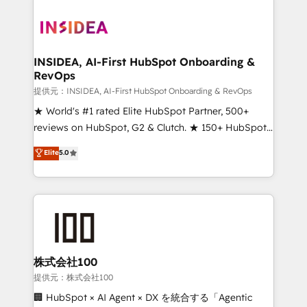
INSIDEA, AI-First HubSpot Onboarding &
RevOps
提供元：INSIDEA, AI-First HubSpot Onboarding & RevOps
★ World's #1 rated Elite HubSpot Partner, 500+
reviews on HubSpot, G2 & Clutch. ★ 150+ HubSpot
Certified Experts & Trainers across the team ★
Elite
5.0
1,500+ implementations across five continents ★ AI-
First, RevOps-led, Onboarding obsessed ★
Company of the Year 2024/25 INSIDEA helps
growing companies turn HubSpot into a revenue
engine. We onboard your team, migrate your data,
and build AI-powered workflows that drive adoption
from week one, in your time zone. What we do ➤
株式会社100
Onboarding: Live in weeks, with workflows built
提供元：株式会社100
around your business, not a template. ➤ Migration:
🏢 HubSpot × AI Agent × DX を統合する「Agentic