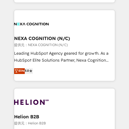
to HubSpot New lead generation strategies Time-
implementation. And we deliver best practice across
saving automations Fresh growth campaigns Robust
the whole HubSpot platform, covering marketing,
help desk Unified revenue operations Dynamic
sales, service, CMS and integrations. We work with
website development Award-winning creative
all businesses, from start-up to Enterprise, and have
design We live and breathe HubSpot and are ready
delivered the largest HubSpot implementations in
to take on real challenges!
the world. Our human approach to digital
NEXA COGNITION (N/C)
transformation is designed for businesses who want
提供元：NEXA COGNITION (N/C)
to grow. And we're passionate about APAC
Leading HubSpot Agency geared for growth. As a
businesses leading the world in technology, agility
HubSpot Elite Solutions Partner, Nexa Cognition
and productivity. We also have a proven track
ranks in the top 1% of global HubSpot Partners and
Elite
5.0
record migrating businesses from CRM & Marketing
has been one of the longest-standing partners since
Platforms such as Salesforce, Dynamics, Pipedrive,
2012. We empower businesses to harness the full
and Marketo onto HubSpot. Our methodology
potential of HubSpot by combining strategic
literally transforms the way the businesses we work
insights with technical excellence, we deliver
with attract and retain customers, manage their
bespoke HubSpot solutions tailored to drive
business people and processes, and how they
measurable growth and operational efficiency. Why
service their customers.
Choose Nexa Cognition? 🚀 HubSpot Expertise: Our
Helion B2B
certified team specialises in CRM implementation,
提供元：Helion B2B