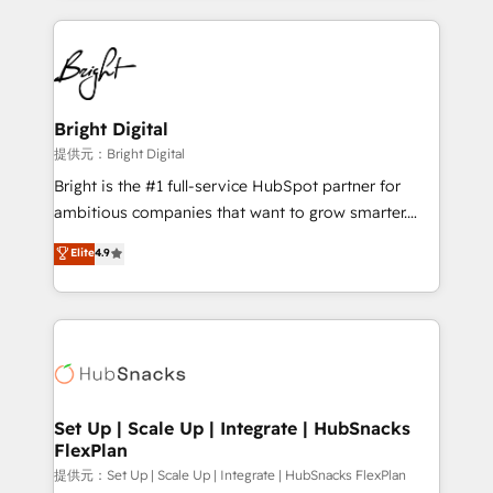
Growth-Driven Design Agency of the Year 🏆2015
automation, integration, and AI innovation to deliver
Became the 5th Agency to reach Diamond 🏆2014
lasting impact. We specialize in: • Turnkey and end-
HubSpot COS Performance Award 🏆2014 HubSpot
to-end HubSpot implementations • Onboarding for
COS Design Award 🏆2013 HubSpot Marketplace
Sales, Service, Marketing & Content Hubs • AI voice
Provider of the Year 🏆2011 Became a HubSpot
and chat agents, predictive automation, and smart
Bright Digital
Partner 📆Founded in 1997
workflows • Salesforce + HubSpot integration •
提供元：Bright Digital
RevOps and AI-driven sales enablement • Website
Bright is the #1 full-service HubSpot partner for
design and CMS development • ERP integration: SAP,
ambitious companies that want to grow smarter.
NetSuite, Microsoft Dynamics, … • Data cleansing
From HubSpot onboarding, to training, from
Elite
4.9
and CRM migration from any platform •
developing a new website to lead generation and
Client/member portals built on HubSpot • Custom
digital marketing; we do it all (and with great
and complex integrations: SAM.gov, GovWin,
results)! In short, our services include: - HubSpot
QuickBooks, PandaDoc, ClickUp, Shopify, Mapsly,
consultancy: onboarding, training, data migration -
WooCommerce, BuilderTrend, and more Experience
HubSpot development: websites, custom modules,
the difference — reach out to see how AI + HubSpot
integrations - Marketing & sales solutions: digital
can transform your business.
marketing, advertising, campaigns, content and
Set Up | Scale Up | Integrate | HubSnacks
FlexPlan
design We connect people, data and technology to
improve customer experiences. With our bright
提供元：Set Up | Scale Up | Integrate | HubSnacks FlexPlan