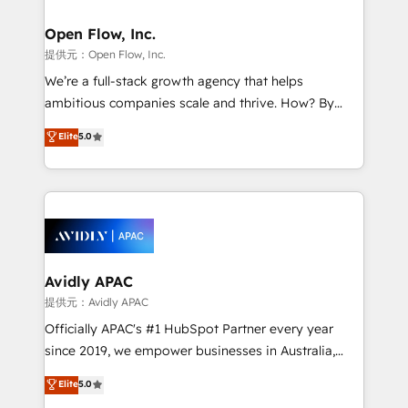
Brussels, Munich, Cologne "Köln", Paris, Amsterdam
and Stockholm Elixir is a first mover and leader
Open Flow, Inc.
when it comes to HubSpot sales and service
提供元：Open Flow, Inc.
implementations, highly renowned for our business
We’re a full-stack growth agency that helps
acumen, process (re-)design experience and a
ambitious companies scale and thrive. How? By
massive amount of success stories in this area. We
upgrading and streamlining every single revenue-
Elite
5.0
integrate HubSpot with complex solutions like SAP,
generating aspect of your business. We’re proud
MicroSoft, custom solutions,... Our company also has
HubSpot Elite Solutions Partners and devout CRM
strong experience with HubSpot UI extensions,
nerds who can harness HubSpot’s custom digital
mobile apps for Field Service Mgt and Retail
tools to improve each touchpoint of your customer
execution, CPQ, customer portals and HubSpot CMS
experience. Working hand-in-hand with your team,
developments. And we're champions when it comes
we’ll assemble a RevOps machine that drives more
to complex data migrations.
traffic, generates better leads and crushes your
Avidly APAC
revenue goals. We've worked with thousands of
提供元：Avidly APAC
HubSpot customers and we'd love to work with you
Officially APAC's #1 HubSpot Partner every year
too! Clients come to us for: Advanced CRM solutions
since 2019, we empower businesses in Australia,
System Integrations both Custom and Native to
New Zealand, and globally to realise their full
Elite
5.0
HubSpot Data System Migrations between systems
potential through enterprise HubSpot CRM