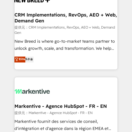
定の代行ではなく、設計の責任」を引き受け、部門横断
technical development team. - 19 HubSpot-certified
の統合・浸透・変革管理を実行します。 ▸ CMS戦略設
trainers to drive platform adoption. 📈 Revenue
CRM Implementations, RevOps, AEO + Web,
計・構築：リード獲得・CVR・SEOを前提にした情報設
Demand Gen
Generation - Full-funnel marketing and high-
計・導線設計・テンプレート設計をContent Hubで一体
performance advertising via Point Success Media. -
提供元：CRM Implementations, RevOps, AEO + Web, Demand
Gen
提供。 ▸ 既存CRM・MAからの移行支援：Salesforce・
Expert deployment of Breeze AI and custom agents
Marketo・Pardot等からの移行、カスタム設計、履歴
New Breed is where go-to-market teams partner to
to automate growth. 🏆 Elite Excellence - 8 platform
データ移行と活用設計まで。 ▸ AEO対応：ChatGPT・
unlock growth, scale, and transformation. We help
accreditations and deep HIPAA-compliance
Perplexity等のAI検索からの流入・引用を前提にコンテ
companies activate HubSpot’s AI-powered
expertise. - A team of 250+ experts dedicated to
Elite
5.0
ンツとサイト構造を最適化。 🏆 なぜ100incを選ぶの
customer platform and operationalize HubSpot’s
your resilient growth.
か？ ✓ HubSpot Eliteパートナー認定 ✓ HubSpotアワ
Loop Marketing framework through expert-led
ード受賞・HUGリーダー ✓ ISO27001:2022 /
services, smart agents, and purpose-built apps,
ISO9001:2015 取得 ✓ 400社以上の導入実績 ✓
tailored to your business. Together, we unlock
HubSpot大百科 出版 CRM・AI活用に関するご相談、現
results, fast. ⚙️CRM & RevOps: Align all Hubs to your
状整理の壁打ちなど、構想段階からお気軽にお問い合わ
buyer journey for clean data, scalability, & reporting.
せください。
🎯Demand Gen & ABM: Drive pipeline with inbound,
Markentive - Agence HubSpot - FR - EN
ABM, AEO, SEO, & paid media. 👩‍💻Web Design:
提供元：Markentive - Agence HubSpot - FR - EN
Build high-performing websites with UX, messaging,
Markentive fournit des services de conseil,
& conversion strategy that drive results. 🤖AI
d'intégration et d'agence dans la région EMEA et