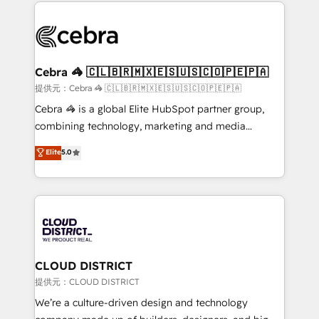
100+ seamless migrations from 15+ different CRMs
OneMetric that matters most: revenue.
✨ 100,000+ hours in HubSpot projects, 75+ full Hub
implementations, and 5,000+ pages ✨ CS: Clients
generating 7-digit MRR from inbound campaigns ✨
CS: 245% organic growth & +751% new visitors for a
Cebra 🦓 🇨🇱🇧🇷🇲🇽🇪🇸🇺🇸🇨🇴🇵🇪🇵🇦
full-funnel HubSpot project ✨ CS: 415% conversion
提供元：Cebra 🦓 🇨🇱🇧🇷🇲🇽🇪🇸🇺🇸🇨🇴🇵🇪🇵🇦
boost with a new HubSpot site Recognized leaders:
Cebra 🦓 is a global Elite HubSpot partner group,
🏆 HubSpot Platform Migration Impact Award 🏆
combining technology, marketing and media
Clutch HubSpot Global Leader 🏆 Finalist: HubSpot
expertise across Latin America and Southern
Elite
5.0
Inbound Campaign of the Year 🏆 Gold AVA Digital
Europe, with teams across 7 countries. Born in Chile,
Award for Best Website 🌟 Accreditations: CRM
we combine local insight with international reach to
Implementation, HubSpot Content Experience, CRM
help businesses grow through technology, creativity,
Data Migration & Custom Integration
AI and strategy. For over 12 years, we’ve delivered
500+ HubSpot implementations, building end-to-
end solutions that integrate CRM, AI automation,
inbound and loop marketing, content, and digital
CLOUD DISTRICT
creativity. Our multicultural team works in Spanish,
提供元：CLOUD DISTRICT
Portuguese, and English to design scalable strategies
We’re a culture-driven design and technology
that drive measurable growth. 🌎 Highlights: • 10+