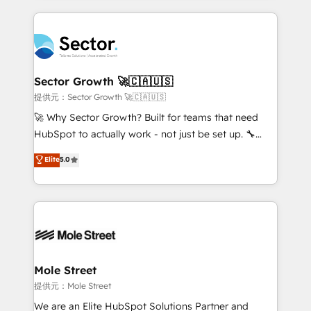
no CRM e mantêm os dados organizados, como um
integrations, custom CMS portal development,
especialista operando a plataforma 24/7. Hoje 300+
design & UX for mid to large to multi national
empresas em 13 países utilizam a Nexforce. Somos
businesses. Our teams are based in North America
a maior parceira da HubSpot na América Latina e
and APAC. We are HubSpot's top-ranked Advanced
líder no ranking global de sucesso do cliente da
Implementation Certified Partner and we contribute
Sector Growth 🚀🇨🇦🇺🇸
HubSpot.
to their advisory council. We strive to do 'good work
提供元：Sector Growth 🚀🇨🇦🇺🇸
with good people' and have worked with incredible
🚀 Why Sector Growth? Built for teams that need
brands. You can see some of them on our website,
HubSpot to actually work - not just be set up. 🔧
along with plenty of case studies.
HubSpot Experts: Onboarding, migrations,
Elite
5.0
automation, and training built for adoption. ⚡ Highly
Technical Execution: ERP, EMR and Custom
Integrations; complex builds delivered in weeks, not
months. 🤖 AI Consulting & Agents: AI-powered
workflows; automation agents; process optimization
inside HubSpot. 🏆 Industry Experience: 🏥
Healthcare: HIPAA implementations; secure data
Mole Street
workflows 💼 Financial Services: compliant
提供元：Mole Street
workflows; audit-ready reporting ⚖️ Legal: client
We are an Elite HubSpot Solutions Partner and