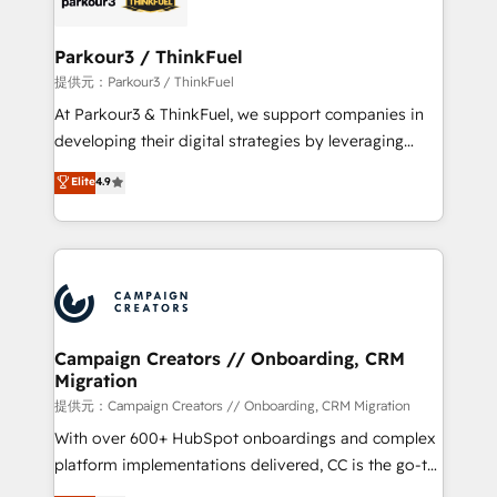
automation, and revenue intelligence to help
companies scale faster and smarter. 🔹 BOOMS:
Parkour3 / ThinkFuel
Demand generation for all your buyers With BOOMS,
提供元：Parkour3 / ThinkFuel
you invest in 100% of your buyers, accelerating your
At Parkour3 & ThinkFuel, we support companies in
growth and positioning yourself as an undisputed
developing their digital strategies by leveraging
leader. 🔹 BOOST: Optimize your digital
technologies and automating their marketing and
Elite
4.9
transformation process A methodology designed to
sales processes to generate growth. Our offer spans
implement HubSpot effectively and optimize your
from Strategy to Operations. We specialize in CRM
digital processes. 🔹 Trusted by Industry Leaders
onboarding and implementation, web design, sales
With an average rating of 4.9/5 and a proven track
& marketing automation, and digital marketing. With
record of business transformation, our growth-first
extensive experience working with tech companies
approach has helped brands dominate their
and manufacturers since 2002, we are committed to
markets.
empowering our clients and developing their
Campaign Creators // Onboarding, CRM
Migration
autonomy. Get to grips with HubSpot through
guided implementation and seamless integration of
提供元：Campaign Creators // Onboarding, CRM Migration
the CRM platform into your digital ecosystem. Would
With over 600+ HubSpot onboardings and complex
you like support in deploying your inbound
platform implementations delivered, CC is the go-to
marketing strategy? We'll provide support tailored
Elite Solutions Partner for businesses ready to