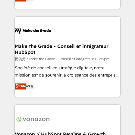
HubSpot un vrai levier de performance pour votre
organisation. Cela passe par la compréhension de
vos processus, la fiabilisation de vos données et
l'alignement de vos équipes — avant même d'ouvrir
la plateforme. Nos domaines d'intervention : -
Intégration & paramétrage HubSpot - Migration CRM
& reprise de données - Stratégie RevOps &
Make the Grade - Conseil et intégrateur
HubSpot
alignement Marketing / Sales - Data, reporting &
tableaux de bord - Onboarding, audit &
提供元：Make the Grade - Conseil et intégrateur HubSpot
optimisation - Intégrations métiers (ERP, téléphonie,
Société de conseil en stratégie digitale, notre
e-commerce) - Formation & accompagnement au
mission est de soutenir la croissance des entreprises
changement Nous intervenons auprès des PME, ETI
B2B à travers l’acquisition de nouveaux clients,
Elite
4.9
et grandes entreprises en France et à l'international,
l'intégration CRM et le développement des revenus
dans des secteurs variés : SaaS, immobilier,
auprès de vos comptes existants. En France et à
industrie, éducation, banque & assurance, transport
l'international, nous travaillons avec des ETI
& logistique.
ambitieuses, des grands groupes voulant aller au-
delà d’une simple transformation digitale et des
startups florissantes. Nos 3 grandes expertises sont :
➤ L’intégration de CRM et de méthodologie RevOps
Vonazon ⚡ HubSpot RevOps & Growth