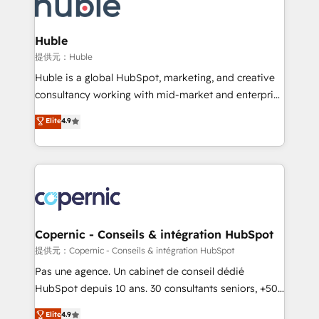
skills, processes, and internal team you need to
CRM Migrations using our in-house "HubScrub" Tool.
attract the right buyers, close deals faster, and grow
without outside dependencies. You’ll learn how to: •
Huble
Set up, audit, and organize your HubSpot portal •
提供元：Huble
Get your sales team fully using HubSpot • Track
Huble is a global HubSpot, marketing, and creative
pipeline and revenue across the entire buyer journey
consultancy working with mid-market and enterprise
• Build an in-house marketing team that drives
businesses. We go beyond implementation, shaping
Elite
4.9
growth • Create content and videos that attract
the strategy, processes, and teams that turn
buyers • Use AI to scale smarter Our coaching-led
HubSpot into a genuine growth engine. Named
approach works best for companies that are done
HubSpot's Global Partner of the Year in 2024,
with outsourcing and ready to build something that
consistently ranked among their top 5 partners
lasts. So if you're ready to become the most trusted
worldwide, and with over 15 years in the ecosystem,
voice in your market, let’s talk.
Huble has built a track record that speaks for itself.
One company, one operating model, delivering
Copernic - Conseils & intégration HubSpot
across offices and consulting teams in the UK, USA,
提供元：Copernic - Conseils & intégration HubSpot
Canada, Germany, France, Belgium, Singapore, and
Pas une agence. Un cabinet de conseil dédié
South Africa. Certified compliant with ISO/IEC
HubSpot depuis 10 ans. 30 consultants seniors, +500
27001:2022 and ISO 9001:2015 across all seven
clients, un ROI mesurable. Notre mission : faire de
Elite
4.9
international offices and 175+ employees.