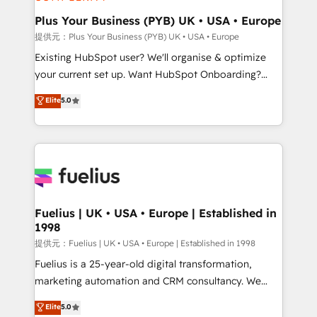
HubSpot Content Hub, WordPress development,
B2B SEO, paid media, and content. We work with
Plus Your Business (PYB) UK • USA • Europe
enterprise and growth-led companies across
提供元：Plus Your Business (PYB) UK • USA • Europe
technology, professional services, financial services
Existing HubSpot user? We'll organise & optimize
and industrial sectors. Offices in Johannesburg, Cape
your current set up. Want HubSpot Onboarding?
Town and London. 500+ HubSpot CRM
We'll customise your CRM & automate your business
Elite
5.0
implementations delivered. AI visibility coverage
processes. Welcome to our Profile! We can help
across ChatGPT, Claude, Perplexity, Gemini and
with... • CRM implementation, reports & workflows,
Google AI Overviews. HubSpot Impact Award -
and team training • CRM migration: Salesforce,
Customer First HubSpot Impact Award - Integrations
Pipedrive, Dynamics etc • Technical projects inc.
Innovation HubSpot Impact Award - Platform
Custom API integrations A little about us... • Boutique
Migration Excellence HubSpot Impact Award -
'Elite' Team (12 super skilled members) • 150+ Clients
Platform Excellence 35+ full-time HubSpot
for Sales Hub, Marketing Hub, Service Hub, Data
Fuelius | UK • USA • Europe | Established in
professionals.
1998
Hub and Website (CMS) • ISO/IEC 27001:2022, ISO
9001:2015 and now... ISO 42001: 2023 certified •
提供元：Fuelius | UK • USA • Europe | Established in 1998
Exclusive AI 'GuardHub' governance framework,
Fuelius is a 25-year-old digital transformation,
based on ISO 42001 - helping you 'organise
marketing automation and CRM consultancy. We
complexity' 𝗥𝗲𝗮𝗱𝘆 𝗳𝗼𝗿 𝘁𝗵𝗲 𝗻𝗲𝘅𝘁 𝘀𝘁𝗲𝗽? Click the
enable mid-market and enterprise clients to
Elite
5.0
👈 '𝗖𝗼𝗻𝘁𝗮𝗰𝘁 𝗯𝘂𝘀𝗶𝗻𝗲𝘀𝘀' button to get in touch
maximise their return from digital and fuel their