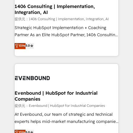
allowing companies to optimize processes and meet
1406 Consulting | Implementation,
Integration, AI
the needs of the customer. We are part of Impresoft
Group, a group of specialized and complementary
提供元：1406 Consulting | Implementation, Integration, AI
companies that divide their offer into 4
Strategic HubSpot Implementation + Coaching
Competence Centers: Smart Manufacturing,
Partner As an Elite HubSpot Partner, 1406 Consulting
Customer First, Enabling Technologies & Security.
helps mid-market revenue teams transform how
Elite
5.0
The synergies generated by these integrations,
they sell, market, and serve. We don't just build your
together with the combination of talents, skills,
HubSpot—we teach your team to own it, then stay
solutions and services, have allowed the group to
to help you keep winning. What We Do ⚙️ CRM
build an unrivaled offering portfolio on the market
Implementations across Marketing, Sales, Service,
to accompany companies on their digital
Data & Content 📈 Sales & Marketing Alignment +
transformation journey.
Revenue Team Enablement 🤖 Breeze AI & Custom
Agent Creation 🔄 Custom Integrations & Data
Evenbound | HubSpot for Industrial
Companies
Migration Why 1406 We become part of your team.
Your team learns while we build. We fix what others
提供元：Evenbound | HubSpot for Industrial Companies
broke. Built for mid-market reality—practical
At Evenbound, our team of strategic and technical
solutions that work with your actual headcount and
experts helps mid-market manufacturing companies
constraints. By the Numbers 🏆 Top 1% of all
achieve real growth. We specialize in delivering
Elite
5.0