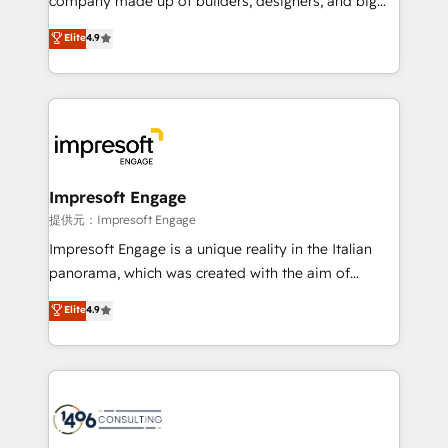
company made up of builders, designers, and big
years as a HubSpot partner. • 2023 Impact Awards:
thinkers. We blend strategy, design, and
Elite
4.9
Platform Migration Excellence. • Top 3 Partner of the
development—always fueled by curiosity—to turn
Year LATAM 2022, 2023, 2024, 2025. • Partner of the
ideas, opportunities, and challenges into meaningful
Year 2024. • Organizer of Aliados.ai (AI, marketing &
experiences. To us, technology is more than just
tech global congress). 👉 Ready to scale your
code; it’s about creating things that are useful, cool,
business with HubSpot? Let Cebra’s experts help
and—most importantly—simple. That’s why we lean
you grow faster, smarter, and with impact.
into bold ideas and shape them into thoughtful
products and strategies that actually make a
Impresoft Engage
difference.
提供元：Impresoft Engage
Impresoft Engage is a unique reality in the Italian
panorama, which was created with the aim of
putting Customer Experience at the center by
Elite
4.9
creating digital environments capable of integrating
people, processes and data. We offer the best
digital solutions on the market, ranging from CRM
processes and technologies to digital strategy, from
marketing automation to online and offline sales
processes through Customer Service Management,