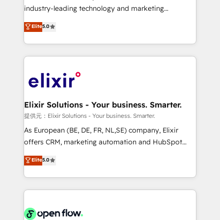
intake; pipeline and document workflows 🛒 E-
industry-leading technology and marketing
Commerce: Shopify, WooCommerce; lifecycle and
consultancy. Our focus is on enterprise and mid-
Elite
5.0
revenue automation 🏢 Real Estate: deal pipelines;
market B2B companies globally that want a strategic
portfolio and lifecycle management 🏭
approach to execute their goals through creative
Manufacturing: ERP integrations; operational
applications of our solutions; Technical HubSpot
alignment 🛡️ Compliance & Data Considerations:
Consulting, Content Marketing, Growth-Driven
HIPAA-aware; CASL-compliant; GDPR-ready
Design, Migrations + Integrations. Mole Street’s
implementations where required 💡 Why 500+
mission is empowering others to realize their
Clients Choose Us: Elite Partner; technical, fast, and
greatness, which is achieved through creating
Elixir Solutions - Your business. Smarter.
built to scale.
absolute clarity, derived from a well-defined
提供元：Elixir Solutions - Your business. Smarter.
strategy, executed well, and reported on with clear
As European (BE, DE, FR, NL,SE) company, Elixir
results. The culture is driven by core values; Joy, Grit,
offers CRM, marketing automation and HubSpot
Accountability, Curiosity, Authenticity, Growth
integration products and services to mid-market
Elite
5.0
Mindedness, and Clarity. We are driven to win for the
and enterprise customers. We ensure that your sales,
collective good of the company and its clientele, and
service and marketing department operates in the
dedicated to breaking the mold from the agency of
most effective way, while at the same time
the past into the consultancy of the future. Great
leveraging your commercial data for a fully
things are happening.
integrated buyers journey. Elixir is located in