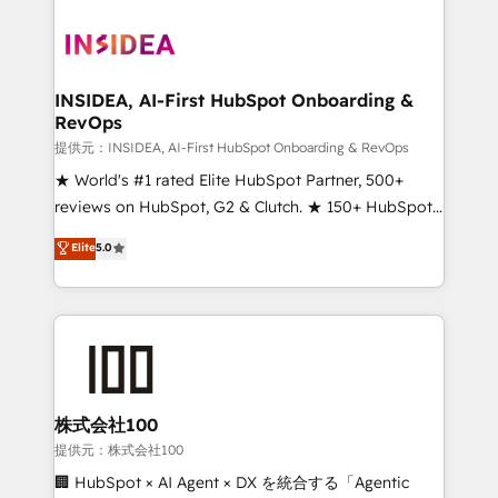
INSIDEA, AI-First HubSpot Onboarding &
RevOps
提供元：INSIDEA, AI-First HubSpot Onboarding & RevOps
★ World's #1 rated Elite HubSpot Partner, 500+
reviews on HubSpot, G2 & Clutch. ★ 150+ HubSpot
Certified Experts & Trainers across the team ★
Elite
5.0
1,500+ implementations across five continents ★ AI-
First, RevOps-led, Onboarding obsessed ★
Company of the Year 2024/25 INSIDEA helps
growing companies turn HubSpot into a revenue
engine. We onboard your team, migrate your data,
and build AI-powered workflows that drive adoption
from week one, in your time zone. What we do ➤
株式会社100
Onboarding: Live in weeks, with workflows built
提供元：株式会社100
around your business, not a template. ➤ Migration:
🏢 HubSpot × AI Agent × DX を統合する「Agentic