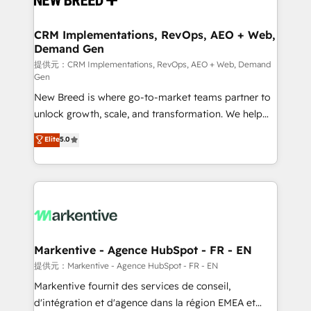
定の代行ではなく、設計の責任」を引き受け、部門横断
technical development team. - 19 HubSpot-certified
の統合・浸透・変革管理を実行します。 ▸ CMS戦略設
trainers to drive platform adoption. 📈 Revenue
CRM Implementations, RevOps, AEO + Web,
計・構築：リード獲得・CVR・SEOを前提にした情報設
Demand Gen
Generation - Full-funnel marketing and high-
計・導線設計・テンプレート設計をContent Hubで一体
performance advertising via Point Success Media. -
提供元：CRM Implementations, RevOps, AEO + Web, Demand
Gen
提供。 ▸ 既存CRM・MAからの移行支援：Salesforce・
Expert deployment of Breeze AI and custom agents
Marketo・Pardot等からの移行、カスタム設計、履歴
New Breed is where go-to-market teams partner to
to automate growth. 🏆 Elite Excellence - 8 platform
データ移行と活用設計まで。 ▸ AEO対応：ChatGPT・
unlock growth, scale, and transformation. We help
accreditations and deep HIPAA-compliance
Perplexity等のAI検索からの流入・引用を前提にコンテ
companies activate HubSpot’s AI-powered
expertise. - A team of 250+ experts dedicated to
Elite
5.0
ンツとサイト構造を最適化。 🏆 なぜ100incを選ぶの
customer platform and operationalize HubSpot’s
your resilient growth.
か？ ✓ HubSpot Eliteパートナー認定 ✓ HubSpotアワ
Loop Marketing framework through expert-led
ード受賞・HUGリーダー ✓ ISO27001:2022 /
services, smart agents, and purpose-built apps,
ISO9001:2015 取得 ✓ 400社以上の導入実績 ✓
tailored to your business. Together, we unlock
HubSpot大百科 出版 CRM・AI活用に関するご相談、現
results, fast. ⚙️CRM & RevOps: Align all Hubs to your
状整理の壁打ちなど、構想段階からお気軽にお問い合わ
buyer journey for clean data, scalability, & reporting.
せください。
🎯Demand Gen & ABM: Drive pipeline with inbound,
Markentive - Agence HubSpot - FR - EN
ABM, AEO, SEO, & paid media. 👩‍💻Web Design:
提供元：Markentive - Agence HubSpot - FR - EN
Build high-performing websites with UX, messaging,
Markentive fournit des services de conseil,
& conversion strategy that drive results. 🤖AI
d'intégration et d'agence dans la région EMEA et