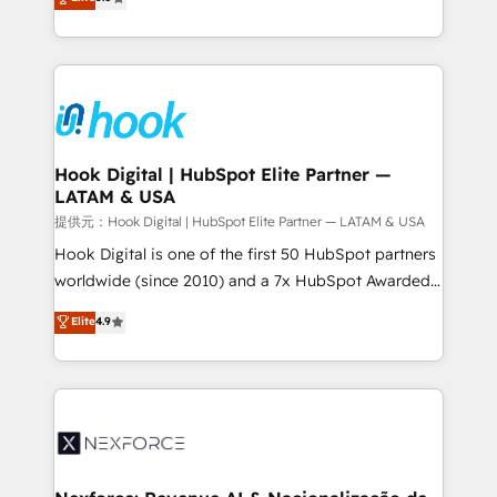
HubSpot partners 🔄 Top 5% globally in client
tailored solutions that drive results by leveraging
retention 📅 8+ years of consistent results since 2017
HubSpot’s platform and data to fuel success.
Who We Serve Revenue teams, marketing leaders,
Technical Solutions: - HubSpot Technical Consulting -
and sales ops at mid-market companies ready to
HubSpot CRM Implementation - HubSpot
move beyond spreadsheets into unified systems
Onboarding - Data Migration & Integrations -
that drive real business results.
Technical Audit & Optimization Strategic Solutions: -
Revenue Operations - Inbound Marketing -
Hook Digital | HubSpot Elite Partner —
LATAM & USA
Outbound Marketing - HubSpot CMS Website
Design & Development We empower our clients to
提供元：Hook Digital | HubSpot Elite Partner — LATAM & USA
reach their full potential by providing transparent,
Hook Digital is one of the first 50 HubSpot partners
relationship-driven support. With over 300 HubSpot
worldwide (since 2010) and a 7x HubSpot Awarded
certifications and accreditations, we deliver both the
Elite Partner. With 500+ projects across the U.S.,
Elite
4.9
technical know-how and strategic guidance you
Brazil, and LATAM, we combine global expertise with
need to succeed.
regional experience. Today, we are Brazil’s largest
HubSpot Elite Partner—trusted by companies across
the Americas to scale smarter. ⚙️ CRM
Implementation & Migration Onboarding across all
Hubs, plus migrations from Salesforce, Pipedrive, RD
Station, Freshdesk, Intercom, and more. Custom