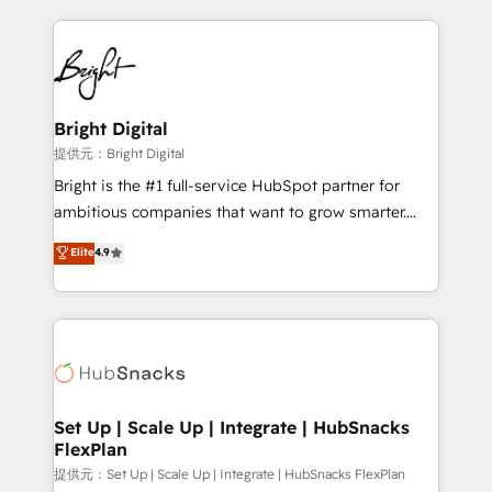
Growth-Driven Design Agency of the Year 🏆2015
automation, integration, and AI innovation to deliver
Became the 5th Agency to reach Diamond 🏆2014
lasting impact. We specialize in: • Turnkey and end-
HubSpot COS Performance Award 🏆2014 HubSpot
to-end HubSpot implementations • Onboarding for
COS Design Award 🏆2013 HubSpot Marketplace
Sales, Service, Marketing & Content Hubs • AI voice
Provider of the Year 🏆2011 Became a HubSpot
and chat agents, predictive automation, and smart
Bright Digital
Partner 📆Founded in 1997
workflows • Salesforce + HubSpot integration •
提供元：Bright Digital
RevOps and AI-driven sales enablement • Website
Bright is the #1 full-service HubSpot partner for
design and CMS development • ERP integration: SAP,
ambitious companies that want to grow smarter.
NetSuite, Microsoft Dynamics, … • Data cleansing
From HubSpot onboarding, to training, from
Elite
4.9
and CRM migration from any platform •
developing a new website to lead generation and
Client/member portals built on HubSpot • Custom
digital marketing; we do it all (and with great
and complex integrations: SAM.gov, GovWin,
results)! In short, our services include: - HubSpot
QuickBooks, PandaDoc, ClickUp, Shopify, Mapsly,
consultancy: onboarding, training, data migration -
WooCommerce, BuilderTrend, and more Experience
HubSpot development: websites, custom modules,
the difference — reach out to see how AI + HubSpot
integrations - Marketing & sales solutions: digital
can transform your business.
marketing, advertising, campaigns, content and
Set Up | Scale Up | Integrate | HubSnacks
FlexPlan
design We connect people, data and technology to
improve customer experiences. With our bright
提供元：Set Up | Scale Up | Integrate | HubSnacks FlexPlan