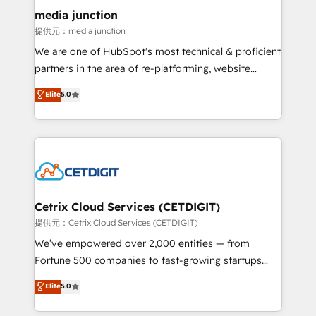
Mexico, USA, and Portugal—we've executed over a
media junction
hundred successful operations. Our approach,
提供元：media junction
rooted in RevOps principles, integrates analysis,
We are one of HubSpot's most technical & proficient
training, planning, and qualification. Leveraging
partners in the area of re-platforming, website
technology, data analytics, CRM optimization, and
design & development. We specialize in multi-hub
Elite
5.0
inbound marketing tactics, we focus on
implementations for mid-market & enterprise
understanding, nurturing, and converting leads.
companies. We are woman-owned, powered by
Partner with us to unlock your business's full
coffee, and we ❤️ dogs. We produce award-winning
potential and achieve sustained growth in today's
work for our clients. 🏆2023 Technical Expertise
competitive market.
Impact Award 🏆2022 Technical Expertise Impact
Award 🏆2022 Platform Migration Excellence Impact
Award 🏆2020 Elite Solutions Partner 🏆2019
Cetrix Cloud Services (CETDIGIT)
Integrations HubSpot Impact Award 🏆2019
提供元：Cetrix Cloud Services (CETDIGIT)
Marketing Enablement HubSpot Impact Award 🏆
We’ve empowered over 2,000 entities — from
2018 Website Design HubSpot Impact Award 🏆2017
Fortune 500 companies to fast-growing startups
Website Design HubSpot Impact Award 🏆2016
and nonprofits — to streamline operations, scale
Elite
5.0
Growth-Driven Design Agency of the Year 🏆2016
revenue, and unlock the full potential of HubSpot.
Sales Enablement HubSpot Impact Award 🏆2015
With deep technical and industry expertise, we fuse