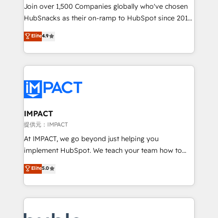
people, exciting ideas and can-do mentality, we
Join over 1,500 Companies globally who've chosen
ensure revenue growth on a daily basis. So tell us
HubSnacks as their on-ramp to HubSpot since 2014
your challenge; our passionate and growth driven
Simple pay-as-you-go plans that accelerate value...
Elite
4.9
team of 100+ experts is ready for you! Driving digital
1️⃣ Set Up | Onboarding New or Check-fixing existing
growth | www.brightdigital.com
HubSpot portals 2️⃣ Scale Up | 100% HubSpot Task
Execution... Global 24/7 ... All Experts 3️⃣ Integrate |
your entire Tech Stack with Custom Integrations
Slash months from your API Integration project... ⬅️
Click "Contact Business" ⬅️ to access 150+ Kickstart
Integration templates that put HubSpot in the center
IMPACT
of your tech stack, syncing... 🛍️ Shopify or
提供元：IMPACT
WooCommerce 💲 Stripe or Paypal 💰 Sage or
At IMPACT, we go beyond just helping you
Netsuite 🤖 Google or Microsoft ✍️ DocuSign or
implement HubSpot. We teach your team how to
PandaDoc 🌐 Avalara or Quaderno HubSnacks holds
master it. As the creators of the Endless Customers
Elite
5.0
the rare Advanced "Custom Integrations"
System™ (the next evolution of They Ask, You
Accreditation, securely sync data across... 🔄 any
Answer), we’re the only HubSpot partner built
apps, in any direction. Stuck on your old CRM..?
entirely around coaching and training. That means
Migrate | seamlessly off your old CRM onto a clean
we don’t do the work for you; we help you build the
new HubSpot portal with Advanced Website and