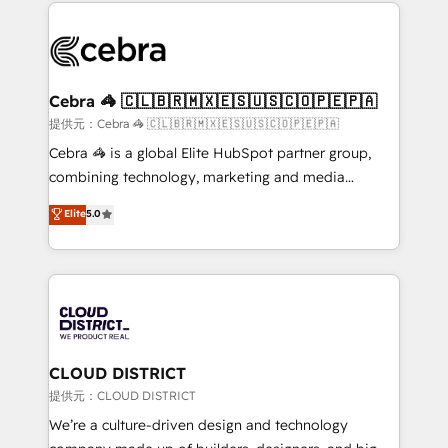
100+ seamless migrations from 15+ different CRMs
OneMetric that matters most: revenue.
✨ 100,000+ hours in HubSpot projects, 75+ full Hub
implementations, and 5,000+ pages ✨ CS: Clients
generating 7-digit MRR from inbound campaigns ✨
CS: 245% organic growth & +751% new visitors for a
Cebra 🦓 🇨🇱🇧🇷🇲🇽🇪🇸🇺🇸🇨🇴🇵🇪🇵🇦
full-funnel HubSpot project ✨ CS: 415% conversion
提供元：Cebra 🦓 🇨🇱🇧🇷🇲🇽🇪🇸🇺🇸🇨🇴🇵🇪🇵🇦
boost with a new HubSpot site Recognized leaders:
Cebra 🦓 is a global Elite HubSpot partner group,
🏆 HubSpot Platform Migration Impact Award 🏆
combining technology, marketing and media
Clutch HubSpot Global Leader 🏆 Finalist: HubSpot
expertise across Latin America and Southern
Elite
5.0
Inbound Campaign of the Year 🏆 Gold AVA Digital
Europe, with teams across 7 countries. Born in Chile,
Award for Best Website 🌟 Accreditations: CRM
we combine local insight with international reach to
Implementation, HubSpot Content Experience, CRM
help businesses grow through technology, creativity,
Data Migration & Custom Integration
AI and strategy. For over 12 years, we’ve delivered
500+ HubSpot implementations, building end-to-
end solutions that integrate CRM, AI automation,
inbound and loop marketing, content, and digital
CLOUD DISTRICT
creativity. Our multicultural team works in Spanish,
提供元：CLOUD DISTRICT
Portuguese, and English to design scalable strategies
We’re a culture-driven design and technology
that drive measurable growth. 🌎 Highlights: • 10+