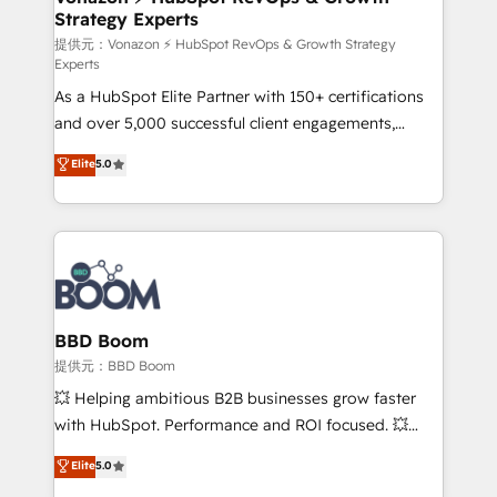
Strategy Experts
pour aligner les équipes marketing, commerciales et
support client (data migration, synchronisation API,
提供元：Vonazon ⚡ HubSpot RevOps & Growth Strategy
Experts
audit et maintenance) ➤ La création de sites internet
As a HubSpot Elite Partner with 150+ certifications
de conversion qui transforment les visiteurs en
and over 5,000 successful client engagements,
opportunités d'affaires ➤ La mise en place de
Vonazon turns marketing complexity into
stratégies d'acquisition marketing (SEO, SEA,
Elite
5.0
measurable, scalable growth. From onboarding to
inbound, automatisation marketing, ABM, IA,
enterprise-grade campaigns, our in-house team
emailing) Informations clés : - 10 ans d'expérience -
builds scalable strategies that drive long-term
100+ intégrations CRM HubSpot réussies - 40
revenue. ⚙️ HubSpot Integration & Optimization •
experts conseil - 150 certifications HubSpot
Seamless CRM, CMS, and automation setup •
cumulées
Complex platform migrations and data cleanups •
Custom APIs and third-party integrations 📈 End-to-
BBD Boom
End Revenue Acceleration • Lifecycle marketing and
提供元：BBD Boom
pipeline growth programs • Sales enablement tools
💥 Helping ambitious B2B businesses grow faster
and CRM optimization • Retention strategies with
with HubSpot. Performance and ROI focused. 💥
customer journey mapping 🏅 Elite-Level HubSpot
BBD Boom is the HubSpot partner that can help you
Elite
5.0
Execution • 750+ onboardings and 2,000+
to HubSpot Better. We work with your teams to
implementations • Deep expertise across marketing,