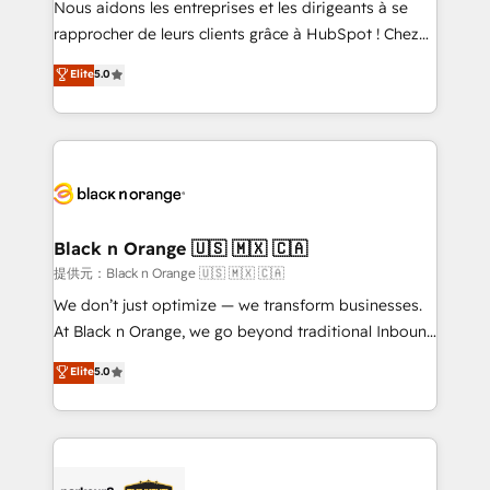
Nous aidons les entreprises et les dirigeants à se
business services. We prepare a customized
rapprocher de leurs clients grâce à HubSpot ! Chez
business case that demonstrates the value and
DIGITALISIM, nous avons l'intime conviction que la
Elite
5.0
impact of your digital transformation, including a
réussite des entreprises passe par l’innovation web,
detailed financial rationale with a focus on ROI and
le marketing digital, et la relation client ! C'est
TCO. As a trusted extension of your team, we
pourquoi, nos experts sont à la fois capables de
believe in the power of partnership. Together, we
gérer votre projet de création de site internet, votre
embark on a transformational journey that sets your
référencement, votre stratégie digitale et le pilotage
business up for long-term success. Unlock your
et l'intégration d'HubSpot ! Les grandes phases d'un
business. If not now, when?
projet HubSpot avec DIGITALISIM : 🧽 Nettoyage,
Black n Orange 🇺🇸 🇲🇽 🇨🇦
migration et intégration des bases de données. 🚀
提供元：Black n Orange 🇺🇸 🇲🇽 🇨🇦
Développement des interfaces avec vos logiciels
We don’t just optimize — we transform businesses.
métiers ⚙️ Configuration de la plateforme HubSpot
At Black n Orange, we go beyond traditional Inbound
📈 Configuration de rapports et tableaux de bord 🤝
Marketing with our exclusive methodologies:
Elite
5.0
Book Process & Guidelines utilisateurs 🎓
BOOMS and BOOST. Together, they form a powerful
Formations des utilisateurs
combination that has driven success for over 800
businesses worldwide. As Elite HubSpot Partners, we
specialize in crafting high-performance growth
strategies that integrate data-driven marketing,