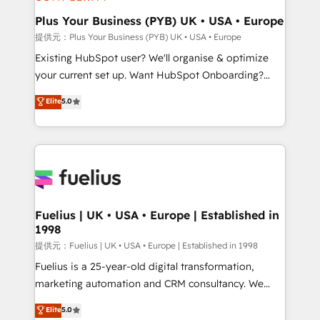
HubSpot Content Hub, WordPress development,
B2B SEO, paid media, and content. We work with
Plus Your Business (PYB) UK • USA • Europe
enterprise and growth-led companies across
提供元：Plus Your Business (PYB) UK • USA • Europe
technology, professional services, financial services
Existing HubSpot user? We'll organise & optimize
and industrial sectors. Offices in Johannesburg, Cape
your current set up. Want HubSpot Onboarding?
Town and London. 500+ HubSpot CRM
We'll customise your CRM & automate your business
Elite
5.0
implementations delivered. AI visibility coverage
processes. Welcome to our Profile! We can help
across ChatGPT, Claude, Perplexity, Gemini and
with... • CRM implementation, reports & workflows,
Google AI Overviews. HubSpot Impact Award -
and team training • CRM migration: Salesforce,
Customer First HubSpot Impact Award - Integrations
Pipedrive, Dynamics etc • Technical projects inc.
Innovation HubSpot Impact Award - Platform
Custom API integrations A little about us... • Boutique
Migration Excellence HubSpot Impact Award -
'Elite' Team (12 super skilled members) • 150+ Clients
Platform Excellence 35+ full-time HubSpot
for Sales Hub, Marketing Hub, Service Hub, Data
Fuelius | UK • USA • Europe | Established in
professionals.
1998
Hub and Website (CMS) • ISO/IEC 27001:2022, ISO
9001:2015 and now... ISO 42001: 2023 certified •
提供元：Fuelius | UK • USA • Europe | Established in 1998
Exclusive AI 'GuardHub' governance framework,
Fuelius is a 25-year-old digital transformation,
based on ISO 42001 - helping you 'organise
marketing automation and CRM consultancy. We
complexity' 𝗥𝗲𝗮𝗱𝘆 𝗳𝗼𝗿 𝘁𝗵𝗲 𝗻𝗲𝘅𝘁 𝘀𝘁𝗲𝗽? Click the
enable mid-market and enterprise clients to
Elite
5.0
👈 '𝗖𝗼𝗻𝘁𝗮𝗰𝘁 𝗯𝘂𝘀𝗶𝗻𝗲𝘀𝘀' button to get in touch
maximise their return from digital and fuel their