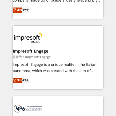
company made up of builders, designers, and big
years as a HubSpot partner. • 2023 Impact Awards:
thinkers. We blend strategy, design, and
Elite
4.9
Platform Migration Excellence. • Top 3 Partner of the
development—always fueled by curiosity—to turn
Year LATAM 2022, 2023, 2024, 2025. • Partner of the
ideas, opportunities, and challenges into meaningful
Year 2024. • Organizer of Aliados.ai (AI, marketing &
experiences. To us, technology is more than just
tech global congress). 👉 Ready to scale your
code; it’s about creating things that are useful, cool,
business with HubSpot? Let Cebra’s experts help
and—most importantly—simple. That’s why we lean
you grow faster, smarter, and with impact.
into bold ideas and shape them into thoughtful
products and strategies that actually make a
Impresoft Engage
difference.
提供元：Impresoft Engage
Impresoft Engage is a unique reality in the Italian
panorama, which was created with the aim of
putting Customer Experience at the center by
Elite
4.9
creating digital environments capable of integrating
people, processes and data. We offer the best
digital solutions on the market, ranging from CRM
processes and technologies to digital strategy, from
marketing automation to online and offline sales
processes through Customer Service Management,