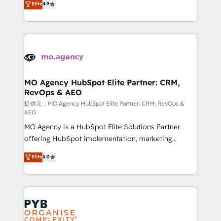
Elite
4.9
to your needs and sales objectives. With 125+
migrate, replatform, and scale smarter. We specialize
certifications, we are part of the most certified
in high-impact CRM and CMS migrations and
Canadian agencies, and we both hold Onboarding
onboarding from platforms like Salesforce, NetSuite,
Accreditations. Based in Canada (coast to coast), our
Zoho, Pardot, Marketo, Microsoft Dynamics, Wix,
services are offered in both English & French.
WordPress and legacy CRMs, turning fragmented
systems into unified, growth-ready HubSpot
architectures that accelerate revenue operations and
MO Agency HubSpot Elite Partner: CRM,
RevOps & AEO
performance. - Multi-object CRM migration, cleanup,
and implementation. - Pre-built and custom
提供元：MO Agency HubSpot Elite Partner: CRM, RevOps &
AEO
integrations across your full tech stack. - Custom
MO Agency is a HubSpot Elite Solutions Partner
object setup, CMS builds, and full-funnel automation.
offering HubSpot implementation, marketing
- Dashboards, lifecycle campaigns, and lead
automation, CRM and RevOps consulting, data
nurturing sequences. - Cross-hub setup across
Elite
5.0
architecture, sales enablement, lifecycle automation,
Marketing, Sales, Operations, and Service Hubs. -
lead scoring and revenue reporting. HubSpot,
Ongoing optimization, managed support, and
Salesforce and integrated enterprise stacks. Digital
scalable retainers. Let’s make HubSpot your most
Marketing, Answer Engine Optimisation, and
powerful growth engine. Built to convert, scale, and
Generative Engine Optimisation (AI Search),
drive results.