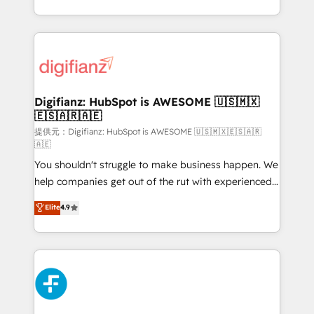
(𝘸𝘦'𝘳𝘦 𝘴𝘶𝘱𝘦𝘳 𝘳𝘦𝘴𝘱𝘰𝘯𝘴𝘪𝘷𝘦)
growth. We modernise platforms, streamline
operations that are causing inefficiencies, improve
customer experiences, integrate systems, and
supercharge revenue operations Key services: • CRM
Implementation • Systems Integration • Digital
Transformation / Web Development • RevOps &
Digifianz: HubSpot is AWESOME 🇺🇸🇲🇽
🇪🇸🇦🇷🇦🇪
Sales Consulting • Marketing Automation What
makes us different? 🚀 Top 0.5% of global HubSpot
提供元：Digifianz: HubSpot is AWESOME 🇺🇸🇲🇽🇪🇸🇦🇷
🇦🇪
agencies ⚙️ The strongest technical ability and
You shouldn't struggle to make business happen. We
integration capabilities 💼 Consultative, long-term
help companies get out of the rut with experienced,
partners who will embed ourselves into your
process-oriented teams implementing HubSpot
business, processes and systems 🏢 We specialise in
Elite
4.9
Marketing, Sales, Service, CMS and Operations Hub,
working with mid-market and enterprise
so selling and actually engaging with your customers
organisations, global organisations and those with
feels easy and pain-free. We are a top ranked
complex use cases 🏆 CRM Implementation,
HubSpot Elite Partner, winner of Rookie of the Year
Platform Enablement, Custom Integration and
and Customer First Awards, 4.9/5 rating in HubSpot
Onboarding Accredited 🔐 ISO27001 & ISO9001
Reviews and 4.9/5 rating in Clutch Reviews. Digifianz
Certified