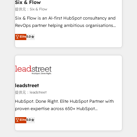
helps the following industries: logistics & 3PL, home
Six & Flow
improvement & construction, branding and
提供元：Six & Flow
commercialization, real estate, health, education,
Six & Flow is an AI-first HubSpot consultancy and
SaaS, Software Dev & IT and consulting, make the
RevOps partner helping ambitious organisations
most out of their HubSpot experience operating in
grow with clarity, confidence, and intelligence.
Elite
5.0
the United States, EU, UAE, Mexico and Latin
Operating across the UK, Netherlands, Ireland, and
America. From casual user to super fan: make
Canada, we’ve delivered thousands of successful
HubSpot an experience you LOVE!
HubSpot projects for mid-market and enterprise
clients worldwide, with over 10 years experience. We
combine HubSpot, data, and AI to design connected
go-to-market systems that align people, process,
and technology for predictable, scalable revenue
leadstreet
growth. Our expertise spans RevOps, CRM and data
提供元：leadstreet
architecture, AI enablement, and strategic marketing,
HubSpot. Done Right. Elite HubSpot Partner with
delivered through our proprietary FLAIR framework
proven expertise across 650+ HubSpot
for responsible AI adoption. As a HubSpot Elite
implementations. With 12+ years of HubSpot
Elite
5.0
Partner and ISO 27001:2022 certified consultancy,
experience, we help you use the HubSpot platform
we blend strategy, creativity, and technology to help
to its fullest capacity, improve your current HubSpot
organisations scale smarter and grow stronger.