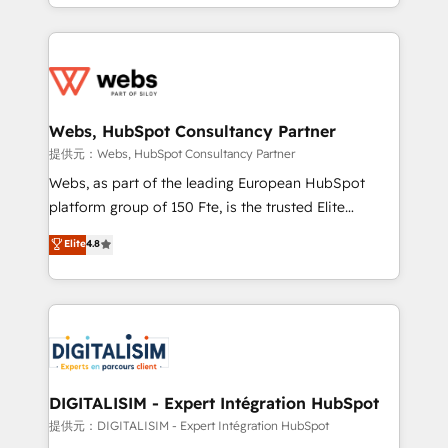
solve all your HubSpot challenges and improve user
sales, and service hubs • Built-in flexibility for
adoption, sales process and marketing results.
startups to global brands
Services 📚 Onboarding your team to HubSpot for
the first time 🔧 Designing and optimising your
HubSpot set-up for better results 🌐 Website design
and build using HubSpot 🔌 Integrating HubSpot
Webs, HubSpot Consultancy Partner
with other systems 🎓 Training your teams to be
提供元：Webs, HubSpot Consultancy Partner
HubSpot pros 📊 Lead generation services using
Webs, as part of the leading European HubSpot
HubSpot Why us? - SIX HubSpot Accreditations -
platform group of 150 Fte, is the trusted Elite
awarded by HubSpot after a rigorous process for
HubSpot CRM Partner offering you a roadmap on
Elite
4.8
CRM, Solutions Architecture, Onboarding , Data
maximizing EBITDA and achieving Commercial
Migration, Custom Integration & Platform
Excellence. With our targeted processes, we
Enablement -Onboarded over 500 businesses to
strengthen your digital transformation and minimize
HubSpot -Top 1% of partners worldwide -In-house
costs. As HubSpot's Advanced Accredited CRM
team of 25+ experts Contact us today to help you
Implementation partner, we provide expertise to
get more from your investment in HubSpot.
drive your business forward. Since 2015 we are fully
www.bbdboom.com
dedicated to HubSpot and with an experienced
DIGITALISIM - Expert Intégration HubSpot
team (50+), we work with reputable companies in
提供元：DIGITALISIM - Expert Intégration HubSpot
B2B sectors such as manufacturing, SaaS and