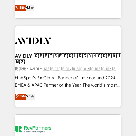
Strategy: Activate Breeze Agents, configure HubSpot
North America. Avec plus de 115 experts en
Elite
4.9
AI, & maximize AEO with tailored AI services. 🧩
marketing automation, Growth, Revops, CRM et
Integrations: Extend HubSpot with custom
webdesign. Markentive is both a consulting firm, a
integrations, hosting, & maintenance.
digital agency and an integrator. With over 115
experts in marketing automation, growth, revops,
CRM and webdesign (We focus on EMEA - USA
customers).
AVIDLY 🇬🇧🇫🇮🇸🇪🇩🇰🇺🇸🇨🇦🇳🇴🇩🇪🇦🇺
🇳🇿
提供元：AVIDLY 🇬🇧🇫🇮🇸🇪🇩🇰🇺🇸🇨🇦🇳🇴🇩🇪🇦🇺🇳🇿
HubSpot’s 5x Global Partner of the Year and 2024
EMEA & APAC Partner of the Year. The world’s most
experienced and fully accredited HubSpot Solutions
Elite
5.0
Partner. 🚀 With 2,750+ HubSpot projects delivered
and 370+ specialists across EMEA, APAC and NAM,
we de-risk complex CRM programmes and
accelerate ROI across every HubSpot Hub. 🧭 From
multi-region migrations to AI-powered automation,