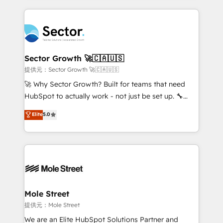
no CRM e mantêm os dados organizados, como um
integrations, custom CMS portal development,
especialista operando a plataforma 24/7. Hoje 300+
design & UX for mid to large to multi national
empresas em 13 países utilizam a Nexforce. Somos
businesses. Our teams are based in North America
a maior parceira da HubSpot na América Latina e
and APAC. We are HubSpot's top-ranked Advanced
líder no ranking global de sucesso do cliente da
Implementation Certified Partner and we contribute
Sector Growth 🚀🇨🇦🇺🇸
HubSpot.
to their advisory council. We strive to do 'good work
提供元：Sector Growth 🚀🇨🇦🇺🇸
with good people' and have worked with incredible
🚀 Why Sector Growth? Built for teams that need
brands. You can see some of them on our website,
HubSpot to actually work - not just be set up. 🔧
along with plenty of case studies.
HubSpot Experts: Onboarding, migrations,
Elite
5.0
automation, and training built for adoption. ⚡ Highly
Technical Execution: ERP, EMR and Custom
Integrations; complex builds delivered in weeks, not
months. 🤖 AI Consulting & Agents: AI-powered
workflows; automation agents; process optimization
inside HubSpot. 🏆 Industry Experience: 🏥
Healthcare: HIPAA implementations; secure data
Mole Street
workflows 💼 Financial Services: compliant
提供元：Mole Street
workflows; audit-ready reporting ⚖️ Legal: client
We are an Elite HubSpot Solutions Partner and