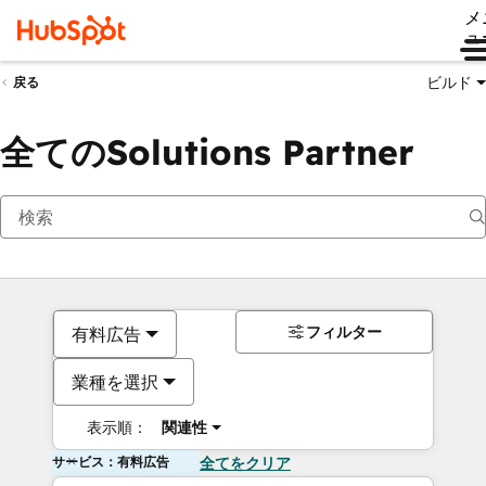
メ
ュ
ビルド
戻る
全てのSolutions Partner
フィルター
有料広告
業種を選択
表示順：
関連性
サービス：有料広告
全てをクリア