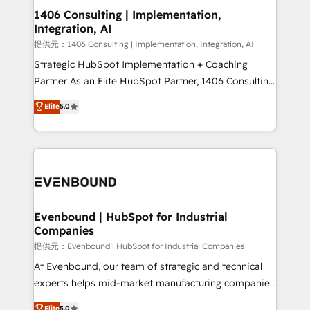
allowing companies to optimize processes and meet
1406 Consulting | Implementation,
Integration, AI
the needs of the customer. We are part of Impresoft
Group, a group of specialized and complementary
提供元：1406 Consulting | Implementation, Integration, AI
companies that divide their offer into 4
Strategic HubSpot Implementation + Coaching
Competence Centers: Smart Manufacturing,
Partner As an Elite HubSpot Partner, 1406 Consulting
Customer First, Enabling Technologies & Security.
helps mid-market revenue teams transform how
Elite
5.0
The synergies generated by these integrations,
they sell, market, and serve. We don't just build your
together with the combination of talents, skills,
HubSpot—we teach your team to own it, then stay
solutions and services, have allowed the group to
to help you keep winning. What We Do ⚙️ CRM
build an unrivaled offering portfolio on the market
Implementations across Marketing, Sales, Service,
to accompany companies on their digital
Data & Content 📈 Sales & Marketing Alignment +
transformation journey.
Revenue Team Enablement 🤖 Breeze AI & Custom
Agent Creation 🔄 Custom Integrations & Data
Evenbound | HubSpot for Industrial
Companies
Migration Why 1406 We become part of your team.
Your team learns while we build. We fix what others
提供元：Evenbound | HubSpot for Industrial Companies
broke. Built for mid-market reality—practical
At Evenbound, our team of strategic and technical
solutions that work with your actual headcount and
experts helps mid-market manufacturing companies
constraints. By the Numbers 🏆 Top 1% of all
achieve real growth. We specialize in delivering
Elite
5.0