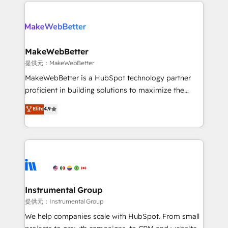
service creative agencies in the HubSpot
addicts to HubSpot evangelists 🧡 Don't hire a
ecosystem, we blend strategy, technology, & award-
marketing agency for an Ops problem. Don't hire a
winning design to build scalable, globally
technical agency for a growth problem. Hire a
regionalized HubSpot websites, integrated
partner built to solve both.
marketing campaigns, & RevOps frameworks that
MakeWebBetter
fuel long-term success We connect the entire
提供元：MakeWebBetter
customer lifecycle through seamless integrations,
MakeWebBetter is a HubSpot technology partner
ensure long-term adoption with change-
proficient in building solutions to maximize the
management programs, and align marketing, sales,
operational efficiency of HubSpot. The fastest-
Elite
4.9
and service to drive sustainable growth With 6 key
growing tech-enabler & facilitator, MakeWebBetter,
HubSpot accreditations and experience across
hands you the blend of HubSpot expertise &
hundreds of organizations in dozens of industries,
eminent solutions & integrations. Trust us to
there’s a good chance one of our globally integrated
streamline your HubSpot experience. 🚀HubSpot
teams has worked with clients just like you Let’s
Elite Partners with 10+ years of HubSpot experience
explore whether S2 is the partner you’ve been
🤝HubSpot Premier Integration partner 🤝Google
looking for...and get your next big initiative moving!
Premier Partner 2023 🌟5 HubSpot Accreditations 🌟
Instrumental Group
Won HubSpot Theme Challenge 2021 🌟INBOUND’19
提供元：Instrumental Group
HubSpot Rising Star Why us? Harnessing the full
We help companies scale with HubSpot. From small
potential of the powerful HubSpot CRM. ✔️A team of