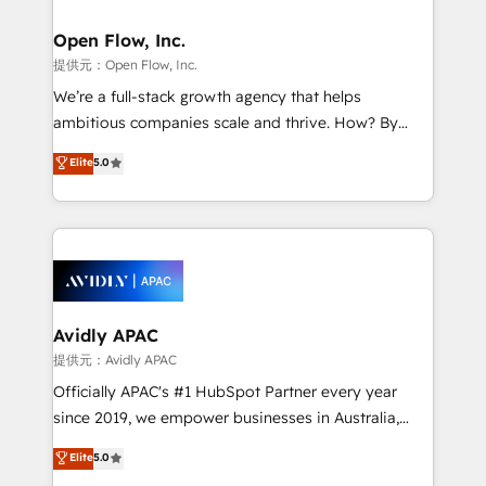
Brussels, Munich, Cologne "Köln", Paris, Amsterdam
and Stockholm Elixir is a first mover and leader
Open Flow, Inc.
when it comes to HubSpot sales and service
提供元：Open Flow, Inc.
implementations, highly renowned for our business
We’re a full-stack growth agency that helps
acumen, process (re-)design experience and a
ambitious companies scale and thrive. How? By
massive amount of success stories in this area. We
upgrading and streamlining every single revenue-
Elite
5.0
integrate HubSpot with complex solutions like SAP,
generating aspect of your business. We’re proud
MicroSoft, custom solutions,... Our company also has
HubSpot Elite Solutions Partners and devout CRM
strong experience with HubSpot UI extensions,
nerds who can harness HubSpot’s custom digital
mobile apps for Field Service Mgt and Retail
tools to improve each touchpoint of your customer
execution, CPQ, customer portals and HubSpot CMS
experience. Working hand-in-hand with your team,
developments. And we're champions when it comes
we’ll assemble a RevOps machine that drives more
to complex data migrations.
traffic, generates better leads and crushes your
Avidly APAC
revenue goals. We've worked with thousands of
提供元：Avidly APAC
HubSpot customers and we'd love to work with you
Officially APAC's #1 HubSpot Partner every year
too! Clients come to us for: Advanced CRM solutions
since 2019, we empower businesses in Australia,
System Integrations both Custom and Native to
New Zealand, and globally to realise their full
Elite
5.0
HubSpot Data System Migrations between systems
potential through enterprise HubSpot CRM