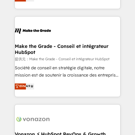
HubSpot un vrai levier de performance pour votre
organisation. Cela passe par la compréhension de
vos processus, la fiabilisation de vos données et
l'alignement de vos équipes — avant même d'ouvrir
la plateforme. Nos domaines d'intervention : -
Intégration & paramétrage HubSpot - Migration CRM
& reprise de données - Stratégie RevOps &
Make the Grade - Conseil et intégrateur
HubSpot
alignement Marketing / Sales - Data, reporting &
tableaux de bord - Onboarding, audit &
提供元：Make the Grade - Conseil et intégrateur HubSpot
optimisation - Intégrations métiers (ERP, téléphonie,
Société de conseil en stratégie digitale, notre
e-commerce) - Formation & accompagnement au
mission est de soutenir la croissance des entreprises
changement Nous intervenons auprès des PME, ETI
B2B à travers l’acquisition de nouveaux clients,
Elite
4.9
et grandes entreprises en France et à l'international,
l'intégration CRM et le développement des revenus
dans des secteurs variés : SaaS, immobilier,
auprès de vos comptes existants. En France et à
industrie, éducation, banque & assurance, transport
l'international, nous travaillons avec des ETI
& logistique.
ambitieuses, des grands groupes voulant aller au-
delà d’une simple transformation digitale et des
startups florissantes. Nos 3 grandes expertises sont :
➤ L’intégration de CRM et de méthodologie RevOps
Vonazon ⚡ HubSpot RevOps & Growth