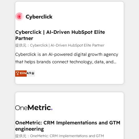
website, or build your new one.
Cyberclick | AI-Driven HubSpot Elite
Partner
提供元：Cyberclick | AI-Driven HubSpot Elite Partner
Cyberclick is an AI-powered digital growth agency
that helps brands connect technology, data, and
creativity to achieve measurable results. Founded in
Elite
4.9
Barcelona and operating across Spain, LATAM, and
the UK, we support global companies in building
smarter marketing, sales, and customer success
strategies. As the only HubSpot Elite Partner in
Iberia (Spain & Portugal), we combine human insight
with intelligent automation to drive sustainable
growth. Our multidisciplinary team designs solutions
OneMetric: CRM Implementations and GTM
engineering
that simplify complexity, boost performance, and
turn innovation into real impact. 🌍 Highlights •
提供元：OneMetric: CRM Implementations and GTM