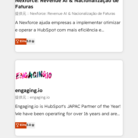
Nexforce: Revenue AI & Nacionalização de
Faturas
objects, automations, and integrations built for
growth. 🚀 AI-Driven GTM Orchestration Unify
提供元：Nexforce: Revenue AI & Nacionalização de Faturas
HubSpot with LinkedIn, WhatsApp, email, paid
A Nexforce ajuda empresas a implementar otimizar
media, and AI voice to drive pipeline. 🤖 AI Custom
e operar a HubSpot com mais eficiência e
Agent Development Deploy AI agents for
previsibilidade de receita. Combinamos Revenue
Elite
5.0
prospecting, follow-ups, service triage, and
Operations (RevOps) e Inteligência Artificial para
knowledge retrieval—built in HubSpot. ⚡ Fast-Track
estruturar processos integrar sistemas organizar
& Growth-Track Services Fast-Track: Rapid HubSpot
dados e automatizar operações. O objetivo é
onboarding in weeks Growth-Track: Unlock
transformar a HubSpot em um verdadeiro sistema
advanced optimization & adoption 📍 São Paulo, BR
operacional de receita conectando equipes
• Des Moines, IA • New York, NY
tecnologia e dados em uma operação integrada.
Também somos distribuidores oficiais da HubSpot
engaging.io
e de mais de 150 softwares globais permitindo
提供元：engaging.io
contratar e pagar a HubSpot em reais com nota
Engaging.io is HubSpot's JAPAC Partner of the Year!
fiscal no Brasil e gerar economia de até 50% na
We have been operating for over 16 years and are
contratação de softwares internacionais.
one of HubSpot's most experienced and technically
Elite
5.0
Oferecemos ainda agentes de IA especializados em
capable Agency Partners globally. We specialise in
HubSpot que automatizam tarefas executam rotinas
complex CRM migrations, implementations,