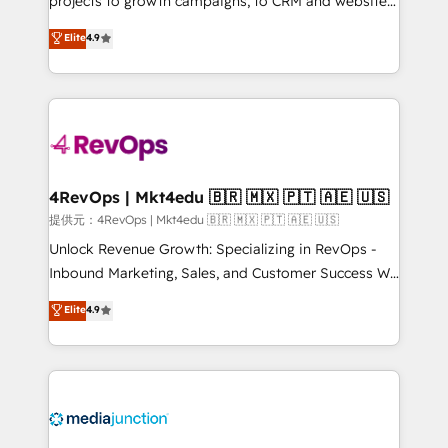
projects to growth campaigns, to CRM and websites.
HubSpot experts backed by over 10+ years of
Hire an agency that's experienced in every inch of
Elite
4.9
HubSpot experience ✔️Flexible pricing models —
HubSpot and willing to work hand-in-hand with your
Hourly-fee (assigned one Dedicated HubSpot
team to simplify the complex and build a better
Admin); Monthly-fee (HubSpot Admin + Project
experience for your team and customers.
Manager); and Fixed Project Cost (as per
requirement). ✔️Helped over 25,000+ customers so
far with our HubSpot solutions. ✔️Bespoke apps &
on-demand bundle services. Connect with us today!
4RevOps | Mkt4edu 🇧🇷 🇲🇽 🇵🇹 🇦🇪 🇺🇸
提供元：4RevOps | Mkt4edu 🇧🇷 🇲🇽 🇵🇹 🇦🇪 🇺🇸
Unlock Revenue Growth: Specializing in RevOps -
Inbound Marketing, Sales, and Customer Success We
specialize in driving revenue growth for companies
Elite
4.9
across industries through tailored marketing, sales,
and customer success strategies, utilizing RevOps
methodologies. As Latin America's largest HubSpot
partner and a global leader in education market, we
offer unparalleled insights. Operating in five
countries—Brazil, UAE (Abu Dhabi/Dubai/Sharjah),