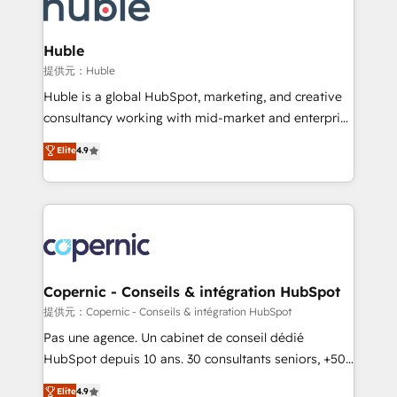
skills, processes, and internal team you need to
CRM Migrations using our in-house "HubScrub" Tool.
attract the right buyers, close deals faster, and grow
without outside dependencies. You’ll learn how to: •
Huble
Set up, audit, and organize your HubSpot portal •
提供元：Huble
Get your sales team fully using HubSpot • Track
Huble is a global HubSpot, marketing, and creative
pipeline and revenue across the entire buyer journey
consultancy working with mid-market and enterprise
• Build an in-house marketing team that drives
businesses. We go beyond implementation, shaping
Elite
4.9
growth • Create content and videos that attract
the strategy, processes, and teams that turn
buyers • Use AI to scale smarter Our coaching-led
HubSpot into a genuine growth engine. Named
approach works best for companies that are done
HubSpot's Global Partner of the Year in 2024,
with outsourcing and ready to build something that
consistently ranked among their top 5 partners
lasts. So if you're ready to become the most trusted
worldwide, and with over 15 years in the ecosystem,
voice in your market, let’s talk.
Huble has built a track record that speaks for itself.
One company, one operating model, delivering
Copernic - Conseils & intégration HubSpot
across offices and consulting teams in the UK, USA,
提供元：Copernic - Conseils & intégration HubSpot
Canada, Germany, France, Belgium, Singapore, and
Pas une agence. Un cabinet de conseil dédié
South Africa. Certified compliant with ISO/IEC
HubSpot depuis 10 ans. 30 consultants seniors, +500
27001:2022 and ISO 9001:2015 across all seven
clients, un ROI mesurable. Notre mission : faire de
Elite
4.9
international offices and 175+ employees.