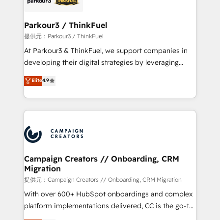
automation, and revenue intelligence to help
companies scale faster and smarter. 🔹 BOOMS:
Parkour3 / ThinkFuel
Demand generation for all your buyers With BOOMS,
提供元：Parkour3 / ThinkFuel
you invest in 100% of your buyers, accelerating your
At Parkour3 & ThinkFuel, we support companies in
growth and positioning yourself as an undisputed
developing their digital strategies by leveraging
leader. 🔹 BOOST: Optimize your digital
technologies and automating their marketing and
Elite
4.9
transformation process A methodology designed to
sales processes to generate growth. Our offer spans
implement HubSpot effectively and optimize your
from Strategy to Operations. We specialize in CRM
digital processes. 🔹 Trusted by Industry Leaders
onboarding and implementation, web design, sales
With an average rating of 4.9/5 and a proven track
& marketing automation, and digital marketing. With
record of business transformation, our growth-first
extensive experience working with tech companies
approach has helped brands dominate their
and manufacturers since 2002, we are committed to
markets.
empowering our clients and developing their
Campaign Creators // Onboarding, CRM
Migration
autonomy. Get to grips with HubSpot through
guided implementation and seamless integration of
提供元：Campaign Creators // Onboarding, CRM Migration
the CRM platform into your digital ecosystem. Would
With over 600+ HubSpot onboardings and complex
you like support in deploying your inbound
platform implementations delivered, CC is the go-to
marketing strategy? We'll provide support tailored
Elite Solutions Partner for businesses ready to