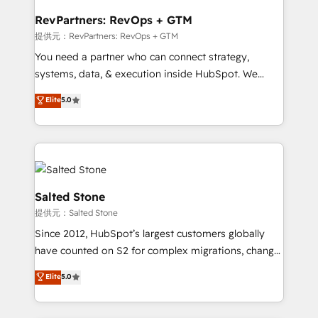
we turn complexity into clarity, human at global
scale. 🏆 HubSpot’s CEO called us “the partner of the
RevPartners: RevOps + GTM
future.” Others agree it is proof of trust built through
提供元：RevPartners: RevOps + GTM
measurable impact.
You need a partner who can connect strategy,
systems, data, & execution inside HubSpot. We
bridge the gap where most agencies fall short by
Elite
5.0
combining GTM strategy with technical execution to
solve the right problem with the right solution. As the
only firm in the world to hold Elite Partner
Accreditations with both HubSpot and Clay, our
clients gain a unique advantage in CRM architecture,
pipeline generation, data intelligence, and go-to-
Salted Stone
market execution. Why B2B Businesses Choose RP: -
提供元：Salted Stone
Secure: Soc2 compliant 🛡️ - Pricing: Implementations
Since 2012, HubSpot’s largest customers globally
starting at $1,5k 💵 - Speed: Launch in 14 days ⚡ -
have counted on S2 for complex migrations, change
Global: 250 professionals across five continents 🌐 -
management, systems integration, and creative
Scale: Fastest tiering Elite HubSpot Partner 🪴 -
Elite
5.0
solutions that deliver measurable impact and
Sales Hub: More implementations than any other
transform brand experiences As one of the few full-
Partner 💻 - Migrations: We convert Salesforce