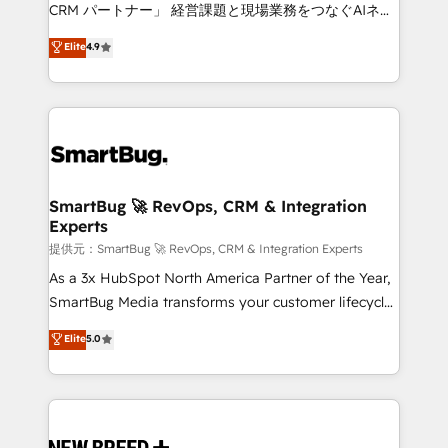
Move from any legacy CRM. Zero downtime, full data
CRM パートナー」 経営課題と現場業務をつなぐAIネイ
integrity. ➤ Implementation: Configure HubSpot to
ティブ・エージェンシーとして、HubSpot Eliteの実装
Elite
4.9
run your revenue process. Sales, marketing, and
力で顧客フロント業務を再設計します。 💡 100inc は何
service wired together. ➤ AI and Integrations: Layer
をする会社か？ HubSpotを共通基盤に、AIエージェン
Breeze AI, custom agents, and APIs to remove
トを組み込んだ顧客フロント業務（マーケティング・営
manual work. ➤ Ongoing Management: Monthly
業・CS）を組織全体で設計・実装する日本のAIネイテ
tune-ups, feature rollouts, adoption coaching. Buying
ィブ・エージェンシーです。事業部・グループ会社・部
HubSpot, switching to it, or reviving a stale portal?
門が分立する組織で、データと業務プロセスのサイロ化
We are built for the work.
を、CRMを軸とした全社共通基盤に再構築します。意
SmartBug 🚀 RevOps, CRM & Integration
Experts
思決定者・PMO・現場担当者に並走します。 1️⃣
HubSpot導入・活用支援 顧客データの一元化から、
提供元：SmartBug 🚀 RevOps, CRM & Integration Experts
GTMの見える化・自動化まで。全Hub統合運用、デー
As a 3x HubSpot North America Partner of the Year,
タ品質設計、グループ横断のCRM統合に対応します。
SmartBug Media transforms your customer lifecycle
2️⃣ AIエージェント組織構築 営業・マーケティング業務
into a revenue engine. Our unified ecosystem
Elite
5.0
の一部をAIが自律実行する組織への移行を設計・実装。
includes specialized divisions Globalia (AI &
Breeze・Claude等をHubSpotと連携させ、役割定義・
Software) and Point Success Media (Paid Media),
運用ルール・成果指標まで含めて設計します。 3️⃣ 全社
making this the official home for all three brands. 🔄
DX × AI推進のPMO伴走支援 複数部門をまたぐDX×AI変
Implementation & Integration - Seamless migrations
革を、構想から実装・定着までPMOとして主導。「設
and system integrations powered by Globalia’s