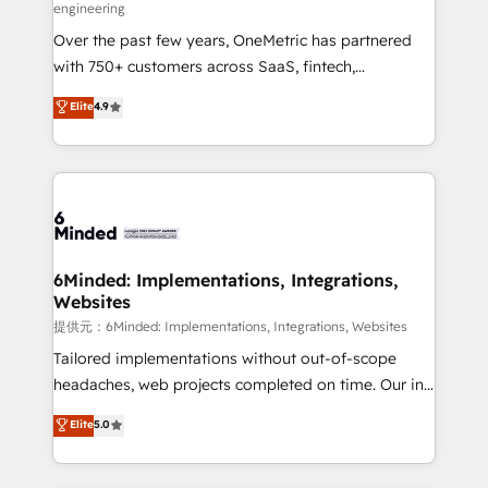
engineering
HubSpot Partner since 2012 • 2022 EMEA Impact
Over the past few years, OneMetric has partnered
Award: Best Integration • 150+ successful HubSpot
with 750+ customers across SaaS, fintech,
projects • Clients in 30+ industries • Proprietary
healthcare, real estate, and other industries. With
technology for integrations • Multilingual team:
Elite
4.9
150+ HubSpot-certified experts, we deliver scalable
English, Spanish, Portuguese & Italian 👉 Grow
solutions to complex GTM and RevOps challenges.
smarter with AI and HubSpot.
Our Expertise 🔹 Onboarding & Implementation:
Accredited HubSpot Partner, ensuring smooth setup
tailored to your GTM motion. 🔹 Migrations:
Accredited HubSpot Partner, ensuring migration
from other CRMs to HubSpot without data loss or
6Minded: Implementations, Integrations,
Websites
downtime. 🔹 RevOps Strategy: Align teams,
processes, and data to drive revenue efficiency. 🔹
提供元：6Minded: Implementations, Integrations, Websites
Integrations: Connect HubSpot with your tech stack
Tailored implementations without out-of-scope
for better adoption. 🔹 Custom Solutions: Build
headaches, web projects completed on time. Our in-
tailored apps, workflows, and configurations. We are
house team of certified CRM architects, experts,
Elite
5.0
SOC 2 Type II and ISO 27001 certified, reinforcing
developers, designers, and marketers handles all
our commitment to data security and compliance. At
aspects of your HubSpot. ✨ 400+ global clients ✨
OneMetric, we help revenue teams focus on the