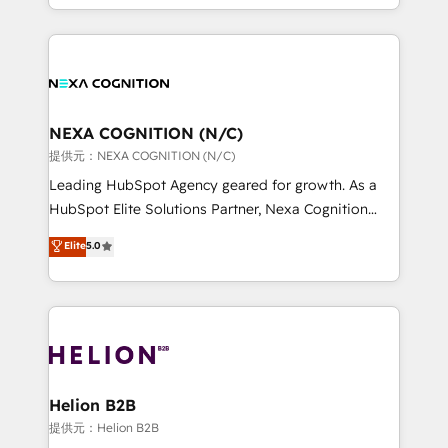
to HubSpot New lead generation strategies Time-
implementation. And we deliver best practice across
saving automations Fresh growth campaigns Robust
the whole HubSpot platform, covering marketing,
help desk Unified revenue operations Dynamic
sales, service, CMS and integrations. We work with
website development Award-winning creative
all businesses, from start-up to Enterprise, and have
design We live and breathe HubSpot and are ready
delivered the largest HubSpot implementations in
to take on real challenges!
the world. Our human approach to digital
NEXA COGNITION (N/C)
transformation is designed for businesses who want
提供元：NEXA COGNITION (N/C)
to grow. And we're passionate about APAC
Leading HubSpot Agency geared for growth. As a
businesses leading the world in technology, agility
HubSpot Elite Solutions Partner, Nexa Cognition
and productivity. We also have a proven track
ranks in the top 1% of global HubSpot Partners and
Elite
5.0
record migrating businesses from CRM & Marketing
has been one of the longest-standing partners since
Platforms such as Salesforce, Dynamics, Pipedrive,
2012. We empower businesses to harness the full
and Marketo onto HubSpot. Our methodology
potential of HubSpot by combining strategic
literally transforms the way the businesses we work
insights with technical excellence, we deliver
with attract and retain customers, manage their
bespoke HubSpot solutions tailored to drive
business people and processes, and how they
measurable growth and operational efficiency. Why
service their customers.
Choose Nexa Cognition? 🚀 HubSpot Expertise: Our
Helion B2B
certified team specialises in CRM implementation,
提供元：Helion B2B