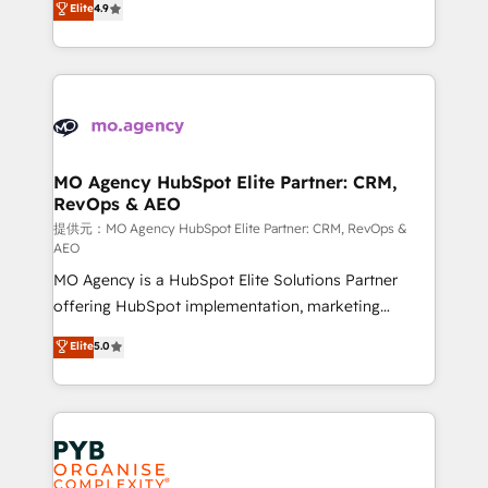
Elite
4.9
to your needs and sales objectives. With 125+
migrate, replatform, and scale smarter. We specialize
certifications, we are part of the most certified
in high-impact CRM and CMS migrations and
Canadian agencies, and we both hold Onboarding
onboarding from platforms like Salesforce, NetSuite,
Accreditations. Based in Canada (coast to coast), our
Zoho, Pardot, Marketo, Microsoft Dynamics, Wix,
services are offered in both English & French.
WordPress and legacy CRMs, turning fragmented
systems into unified, growth-ready HubSpot
architectures that accelerate revenue operations and
MO Agency HubSpot Elite Partner: CRM,
RevOps & AEO
performance. - Multi-object CRM migration, cleanup,
and implementation. - Pre-built and custom
提供元：MO Agency HubSpot Elite Partner: CRM, RevOps &
AEO
integrations across your full tech stack. - Custom
MO Agency is a HubSpot Elite Solutions Partner
object setup, CMS builds, and full-funnel automation.
offering HubSpot implementation, marketing
- Dashboards, lifecycle campaigns, and lead
automation, CRM and RevOps consulting, data
nurturing sequences. - Cross-hub setup across
Elite
5.0
architecture, sales enablement, lifecycle automation,
Marketing, Sales, Operations, and Service Hubs. -
lead scoring and revenue reporting. HubSpot,
Ongoing optimization, managed support, and
Salesforce and integrated enterprise stacks. Digital
scalable retainers. Let’s make HubSpot your most
Marketing, Answer Engine Optimisation, and
powerful growth engine. Built to convert, scale, and
Generative Engine Optimisation (AI Search),
drive results.