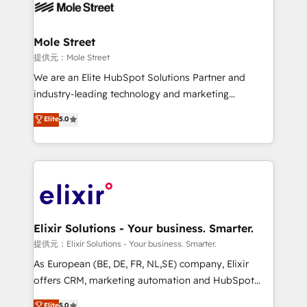
workflows; automation agents; process optimization
inside HubSpot. 🏆 Industry Experience: 🏥
Healthcare: HIPAA implementations; secure data
Mole Street
workflows 💼 Financial Services: compliant
提供元：Mole Street
workflows; audit-ready reporting ⚖️ Legal: client
We are an Elite HubSpot Solutions Partner and
intake; pipeline and document workflows 🛒 E-
industry-leading technology and marketing
Commerce: Shopify, WooCommerce; lifecycle and
consultancy. Our focus is on enterprise and mid-
Elite
5.0
revenue automation 🏢 Real Estate: deal pipelines;
market B2B companies globally that want a strategic
portfolio and lifecycle management 🏭
approach to execute their goals through creative
Manufacturing: ERP integrations; operational
applications of our solutions; Technical HubSpot
alignment 🛡️ Compliance & Data Considerations:
Consulting, Content Marketing, Growth-Driven
HIPAA-aware; CASL-compliant; GDPR-ready
Design, Migrations + Integrations. Mole Street’s
implementations where required 💡 Why 500+
mission is empowering others to realize their
Clients Choose Us: Elite Partner; technical, fast, and
greatness, which is achieved through creating
Elixir Solutions - Your business. Smarter.
built to scale.
absolute clarity, derived from a well-defined
提供元：Elixir Solutions - Your business. Smarter.
strategy, executed well, and reported on with clear
As European (BE, DE, FR, NL,SE) company, Elixir
results. The culture is driven by core values; Joy, Grit,
offers CRM, marketing automation and HubSpot
Accountability, Curiosity, Authenticity, Growth
integration products and services to mid-market
Elite
5.0