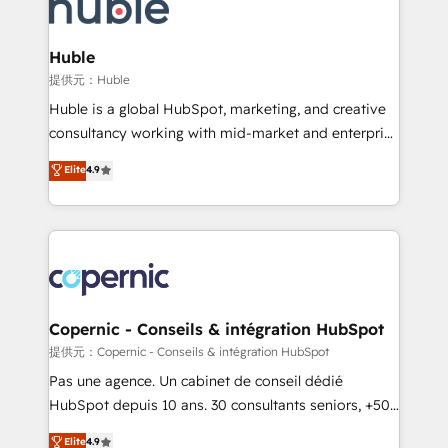
skills, processes, and internal team you need to
CRM Migrations using our in-house "HubScrub" Tool.
attract the right buyers, close deals faster, and grow
without outside dependencies. You’ll learn how to: •
Huble
Set up, audit, and organize your HubSpot portal •
提供元：Huble
Get your sales team fully using HubSpot • Track
Huble is a global HubSpot, marketing, and creative
pipeline and revenue across the entire buyer journey
consultancy working with mid-market and enterprise
• Build an in-house marketing team that drives
businesses. We go beyond implementation, shaping
Elite
4.9
growth • Create content and videos that attract
the strategy, processes, and teams that turn
buyers • Use AI to scale smarter Our coaching-led
HubSpot into a genuine growth engine. Named
approach works best for companies that are done
HubSpot's Global Partner of the Year in 2024,
with outsourcing and ready to build something that
consistently ranked among their top 5 partners
lasts. So if you're ready to become the most trusted
worldwide, and with over 15 years in the ecosystem,
voice in your market, let’s talk.
Huble has built a track record that speaks for itself.
One company, one operating model, delivering
Copernic - Conseils & intégration HubSpot
across offices and consulting teams in the UK, USA,
提供元：Copernic - Conseils & intégration HubSpot
Canada, Germany, France, Belgium, Singapore, and
Pas une agence. Un cabinet de conseil dédié
South Africa. Certified compliant with ISO/IEC
HubSpot depuis 10 ans. 30 consultants seniors, +500
27001:2022 and ISO 9001:2015 across all seven
clients, un ROI mesurable. Notre mission : faire de
Elite
4.9
international offices and 175+ employees.