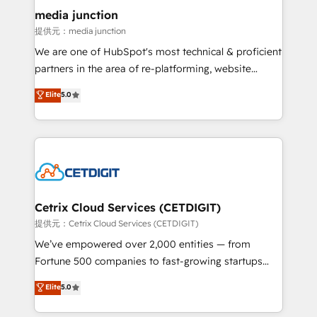
Mexico, USA, and Portugal—we've executed over a
media junction
hundred successful operations. Our approach,
提供元：media junction
rooted in RevOps principles, integrates analysis,
We are one of HubSpot's most technical & proficient
training, planning, and qualification. Leveraging
partners in the area of re-platforming, website
technology, data analytics, CRM optimization, and
design & development. We specialize in multi-hub
Elite
5.0
inbound marketing tactics, we focus on
implementations for mid-market & enterprise
understanding, nurturing, and converting leads.
companies. We are woman-owned, powered by
Partner with us to unlock your business's full
coffee, and we ❤️ dogs. We produce award-winning
potential and achieve sustained growth in today's
work for our clients. 🏆2023 Technical Expertise
competitive market.
Impact Award 🏆2022 Technical Expertise Impact
Award 🏆2022 Platform Migration Excellence Impact
Award 🏆2020 Elite Solutions Partner 🏆2019
Cetrix Cloud Services (CETDIGIT)
Integrations HubSpot Impact Award 🏆2019
提供元：Cetrix Cloud Services (CETDIGIT)
Marketing Enablement HubSpot Impact Award 🏆
We’ve empowered over 2,000 entities — from
2018 Website Design HubSpot Impact Award 🏆2017
Fortune 500 companies to fast-growing startups
Website Design HubSpot Impact Award 🏆2016
and nonprofits — to streamline operations, scale
Elite
5.0
Growth-Driven Design Agency of the Year 🏆2016
revenue, and unlock the full potential of HubSpot.
Sales Enablement HubSpot Impact Award 🏆2015
With deep technical and industry expertise, we fuse