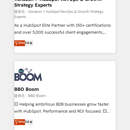
Strategy Experts
pour aligner les équipes marketing, commerciales et
support client (data migration, synchronisation API,
提供元：Vonazon ⚡ HubSpot RevOps & Growth Strategy
Experts
audit et maintenance) ➤ La création de sites internet
As a HubSpot Elite Partner with 150+ certifications
de conversion qui transforment les visiteurs en
and over 5,000 successful client engagements,
opportunités d'affaires ➤ La mise en place de
Vonazon turns marketing complexity into
stratégies d'acquisition marketing (SEO, SEA,
Elite
5.0
measurable, scalable growth. From onboarding to
inbound, automatisation marketing, ABM, IA,
enterprise-grade campaigns, our in-house team
emailing) Informations clés : - 10 ans d'expérience -
builds scalable strategies that drive long-term
100+ intégrations CRM HubSpot réussies - 40
revenue. ⚙️ HubSpot Integration & Optimization •
experts conseil - 150 certifications HubSpot
Seamless CRM, CMS, and automation setup •
cumulées
Complex platform migrations and data cleanups •
Custom APIs and third-party integrations 📈 End-to-
BBD Boom
End Revenue Acceleration • Lifecycle marketing and
提供元：BBD Boom
pipeline growth programs • Sales enablement tools
💥 Helping ambitious B2B businesses grow faster
and CRM optimization • Retention strategies with
with HubSpot. Performance and ROI focused. 💥
customer journey mapping 🏅 Elite-Level HubSpot
BBD Boom is the HubSpot partner that can help you
Elite
5.0
Execution • 750+ onboardings and 2,000+
to HubSpot Better. We work with your teams to
implementations • Deep expertise across marketing,