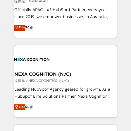
revenue goals. We've worked with thousands of
提供元：Avidly APAC
HubSpot customers and we'd love to work with you
Officially APAC's #1 HubSpot Partner every year
too! Clients come to us for: Advanced CRM solutions
since 2019, we empower businesses in Australia,
System Integrations both Custom and Native to
New Zealand, and globally to realise their full
Elite
5.0
HubSpot Data System Migrations between systems
potential through enterprise HubSpot CRM
to HubSpot New lead generation strategies Time-
implementation. And we deliver best practice across
saving automations Fresh growth campaigns Robust
the whole HubSpot platform, covering marketing,
help desk Unified revenue operations Dynamic
sales, service, CMS and integrations. We work with
website development Award-winning creative
all businesses, from start-up to Enterprise, and have
design We live and breathe HubSpot and are ready
delivered the largest HubSpot implementations in
to take on real challenges!
the world. Our human approach to digital
NEXA COGNITION (N/C)
transformation is designed for businesses who want
提供元：NEXA COGNITION (N/C)
to grow. And we're passionate about APAC
Leading HubSpot Agency geared for growth. As a
businesses leading the world in technology, agility
HubSpot Elite Solutions Partner, Nexa Cognition
and productivity. We also have a proven track
ranks in the top 1% of global HubSpot Partners and
Elite
5.0
record migrating businesses from CRM & Marketing
has been one of the longest-standing partners since
Platforms such as Salesforce, Dynamics, Pipedrive,
2012. We empower businesses to harness the full
and Marketo onto HubSpot. Our methodology
potential of HubSpot by combining strategic
literally transforms the way the businesses we work