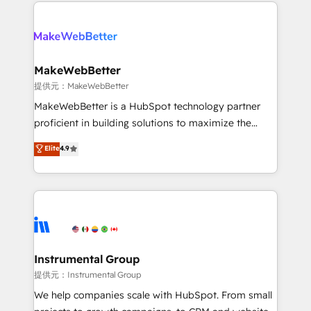
service creative agencies in the HubSpot
addicts to HubSpot evangelists 🧡 Don't hire a
ecosystem, we blend strategy, technology, & award-
marketing agency for an Ops problem. Don't hire a
winning design to build scalable, globally
technical agency for a growth problem. Hire a
regionalized HubSpot websites, integrated
partner built to solve both.
marketing campaigns, & RevOps frameworks that
MakeWebBetter
fuel long-term success We connect the entire
提供元：MakeWebBetter
customer lifecycle through seamless integrations,
MakeWebBetter is a HubSpot technology partner
ensure long-term adoption with change-
proficient in building solutions to maximize the
management programs, and align marketing, sales,
operational efficiency of HubSpot. The fastest-
Elite
4.9
and service to drive sustainable growth With 6 key
growing tech-enabler & facilitator, MakeWebBetter,
HubSpot accreditations and experience across
hands you the blend of HubSpot expertise &
hundreds of organizations in dozens of industries,
eminent solutions & integrations. Trust us to
there’s a good chance one of our globally integrated
streamline your HubSpot experience. 🚀HubSpot
teams has worked with clients just like you Let’s
Elite Partners with 10+ years of HubSpot experience
explore whether S2 is the partner you’ve been
🤝HubSpot Premier Integration partner 🤝Google
looking for...and get your next big initiative moving!
Premier Partner 2023 🌟5 HubSpot Accreditations 🌟
Instrumental Group
Won HubSpot Theme Challenge 2021 🌟INBOUND’19
提供元：Instrumental Group
HubSpot Rising Star Why us? Harnessing the full
We help companies scale with HubSpot. From small
potential of the powerful HubSpot CRM. ✔️A team of