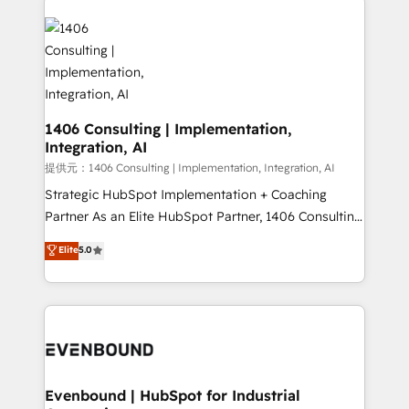
processes and technologies to digital strategy, from
marketing automation to online and offline sales
processes through Customer Service Management,
allowing companies to optimize processes and meet
the needs of the customer. We are part of Impresoft
Group, a group of specialized and complementary
1406 Consulting | Implementation,
Integration, AI
companies that divide their offer into 4
Competence Centers: Smart Manufacturing,
提供元：1406 Consulting | Implementation, Integration, AI
Customer First, Enabling Technologies & Security.
Strategic HubSpot Implementation + Coaching
The synergies generated by these integrations,
Partner As an Elite HubSpot Partner, 1406 Consulting
together with the combination of talents, skills,
helps mid-market revenue teams transform how
Elite
5.0
solutions and services, have allowed the group to
they sell, market, and serve. We don't just build your
build an unrivaled offering portfolio on the market
HubSpot—we teach your team to own it, then stay
to accompany companies on their digital
to help you keep winning. What We Do ⚙️ CRM
transformation journey.
Implementations across Marketing, Sales, Service,
Data & Content 📈 Sales & Marketing Alignment +
Revenue Team Enablement 🤖 Breeze AI & Custom
Agent Creation 🔄 Custom Integrations & Data
Evenbound | HubSpot for Industrial