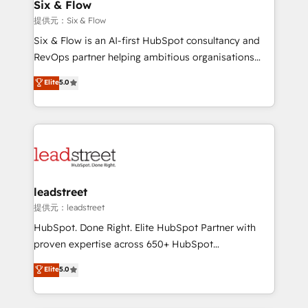
helps the following industries: logistics & 3PL, home
Six & Flow
improvement & construction, branding and
提供元：Six & Flow
commercialization, real estate, health, education,
Six & Flow is an AI-first HubSpot consultancy and
SaaS, Software Dev & IT and consulting, make the
RevOps partner helping ambitious organisations
most out of their HubSpot experience operating in
grow with clarity, confidence, and intelligence.
Elite
5.0
the United States, EU, UAE, Mexico and Latin
Operating across the UK, Netherlands, Ireland, and
America. From casual user to super fan: make
Canada, we’ve delivered thousands of successful
HubSpot an experience you LOVE!
HubSpot projects for mid-market and enterprise
clients worldwide, with over 10 years experience. We
combine HubSpot, data, and AI to design connected
go-to-market systems that align people, process,
and technology for predictable, scalable revenue
leadstreet
growth. Our expertise spans RevOps, CRM and data
提供元：leadstreet
architecture, AI enablement, and strategic marketing,
HubSpot. Done Right. Elite HubSpot Partner with
delivered through our proprietary FLAIR framework
proven expertise across 650+ HubSpot
for responsible AI adoption. As a HubSpot Elite
implementations. With 12+ years of HubSpot
Elite
5.0
Partner and ISO 27001:2022 certified consultancy,
experience, we help you use the HubSpot platform
we blend strategy, creativity, and technology to help
to its fullest capacity, improve your current HubSpot
organisations scale smarter and grow stronger.