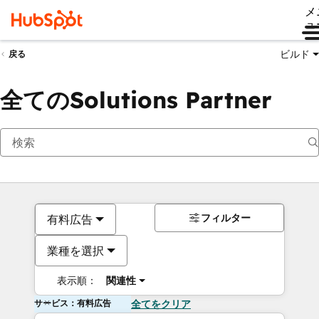
メ
ュ
ビルド
戻る
全てのSolutions Partner
フィルター
有料広告
業種を選択
表示順：
関連性
サービス：有料広告
全てをクリア