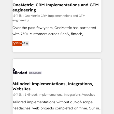
HubSpot Partner since 2012 • 2022 EMEA Impact
OneMetric: CRM Implementations and GTM
engineering
Award: Best Integration • 150+ successful HubSpot
projects • Clients in 30+ industries • Proprietary
提供元：OneMetric: CRM Implementations and GTM
engineering
technology for integrations • Multilingual team:
Over the past few years, OneMetric has partnered
English, Spanish, Portuguese & Italian 👉 Grow
with 750+ customers across SaaS, fintech,
smarter with AI and HubSpot.
healthcare, real estate, and other industries. With
Elite
4.9
150+ HubSpot-certified experts, we deliver scalable
solutions to complex GTM and RevOps challenges.
Our Expertise 🔹 Onboarding & Implementation:
Accredited HubSpot Partner, ensuring smooth setup
tailored to your GTM motion. 🔹 Migrations:
Accredited HubSpot Partner, ensuring migration
from other CRMs to HubSpot without data loss or
6Minded: Implementations, Integrations,
Websites
downtime. 🔹 RevOps Strategy: Align teams,
processes, and data to drive revenue efficiency. 🔹
提供元：6Minded: Implementations, Integrations, Websites
Integrations: Connect HubSpot with your tech stack
Tailored implementations without out-of-scope
for better adoption. 🔹 Custom Solutions: Build
headaches, web projects completed on time. Our in-
tailored apps, workflows, and configurations. We are