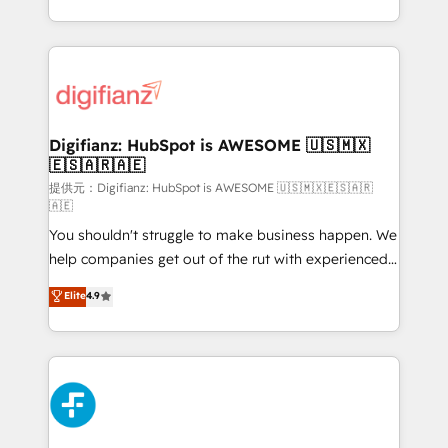
(𝘸𝘦'𝘳𝘦 𝘴𝘶𝘱𝘦𝘳 𝘳𝘦𝘴𝘱𝘰𝘯𝘴𝘪𝘷𝘦)
growth. We modernise platforms, streamline
operations that are causing inefficiencies, improve
customer experiences, integrate systems, and
supercharge revenue operations Key services: • CRM
Implementation • Systems Integration • Digital
Transformation / Web Development • RevOps &
Digifianz: HubSpot is AWESOME 🇺🇸🇲🇽
🇪🇸🇦🇷🇦🇪
Sales Consulting • Marketing Automation What
makes us different? 🚀 Top 0.5% of global HubSpot
提供元：Digifianz: HubSpot is AWESOME 🇺🇸🇲🇽🇪🇸🇦🇷
🇦🇪
agencies ⚙️ The strongest technical ability and
You shouldn't struggle to make business happen. We
integration capabilities 💼 Consultative, long-term
help companies get out of the rut with experienced,
partners who will embed ourselves into your
process-oriented teams implementing HubSpot
business, processes and systems 🏢 We specialise in
Elite
4.9
Marketing, Sales, Service, CMS and Operations Hub,
working with mid-market and enterprise
so selling and actually engaging with your customers
organisations, global organisations and those with
feels easy and pain-free. We are a top ranked
complex use cases 🏆 CRM Implementation,
HubSpot Elite Partner, winner of Rookie of the Year
Platform Enablement, Custom Integration and
and Customer First Awards, 4.9/5 rating in HubSpot
Onboarding Accredited 🔐 ISO27001 & ISO9001
Reviews and 4.9/5 rating in Clutch Reviews. Digifianz
Certified