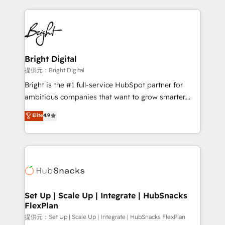
Growth-Driven Design Agency of the Year 🏆2015
automation, integration, and AI innovation to deliver
Became the 5th Agency to reach Diamond 🏆2014
lasting impact. We specialize in: • Turnkey and end-
HubSpot COS Performance Award 🏆2014 HubSpot
to-end HubSpot implementations • Onboarding for
COS Design Award 🏆2013 HubSpot Marketplace
Sales, Service, Marketing & Content Hubs • AI voice
Provider of the Year 🏆2011 Became a HubSpot
and chat agents, predictive automation, and smart
Bright Digital
Partner 📆Founded in 1997
workflows • Salesforce + HubSpot integration •
提供元：Bright Digital
RevOps and AI-driven sales enablement • Website
Bright is the #1 full-service HubSpot partner for
design and CMS development • ERP integration: SAP,
ambitious companies that want to grow smarter.
NetSuite, Microsoft Dynamics, … • Data cleansing
From HubSpot onboarding, to training, from
Elite
4.9
and CRM migration from any platform •
developing a new website to lead generation and
Client/member portals built on HubSpot • Custom
digital marketing; we do it all (and with great
and complex integrations: SAM.gov, GovWin,
results)! In short, our services include: - HubSpot
QuickBooks, PandaDoc, ClickUp, Shopify, Mapsly,
consultancy: onboarding, training, data migration -
WooCommerce, BuilderTrend, and more Experience
HubSpot development: websites, custom modules,
the difference — reach out to see how AI + HubSpot
integrations - Marketing & sales solutions: digital
can transform your business.
marketing, advertising, campaigns, content and
Set Up | Scale Up | Integrate | HubSnacks
FlexPlan
design We connect people, data and technology to
improve customer experiences. With our bright
提供元：Set Up | Scale Up | Integrate | HubSnacks FlexPlan