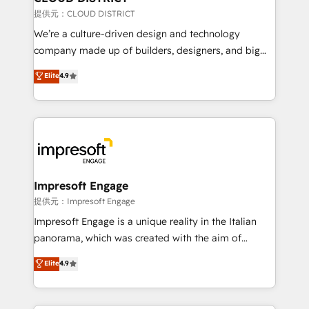
creativity. Our multicultural team works in Spanish,
提供元：CLOUD DISTRICT
Portuguese, and English to design scalable strategies
We’re a culture-driven design and technology
that drive measurable growth. 🌎 Highlights: • 10+
company made up of builders, designers, and big
years as a HubSpot partner. • 2023 Impact Awards:
thinkers. We blend strategy, design, and
Elite
4.9
Platform Migration Excellence. • Top 3 Partner of the
development—always fueled by curiosity—to turn
Year LATAM 2022, 2023, 2024, 2025. • Partner of the
ideas, opportunities, and challenges into meaningful
Year 2024. • Organizer of Aliados.ai (AI, marketing &
experiences. To us, technology is more than just
tech global congress). 👉 Ready to scale your
code; it’s about creating things that are useful, cool,
business with HubSpot? Let Cebra’s experts help
and—most importantly—simple. That’s why we lean
you grow faster, smarter, and with impact.
into bold ideas and shape them into thoughtful
products and strategies that actually make a
Impresoft Engage
difference.
提供元：Impresoft Engage
Impresoft Engage is a unique reality in the Italian
panorama, which was created with the aim of
putting Customer Experience at the center by
Elite
4.9
creating digital environments capable of integrating
people, processes and data. We offer the best
digital solutions on the market, ranging from CRM