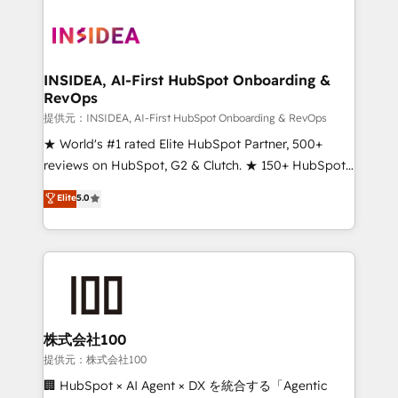
INSIDEA, AI-First HubSpot Onboarding &
RevOps
提供元：INSIDEA, AI-First HubSpot Onboarding & RevOps
★ World's #1 rated Elite HubSpot Partner, 500+
reviews on HubSpot, G2 & Clutch. ★ 150+ HubSpot
Certified Experts & Trainers across the team ★
Elite
5.0
1,500+ implementations across five continents ★ AI-
First, RevOps-led, Onboarding obsessed ★
Company of the Year 2024/25 INSIDEA helps
growing companies turn HubSpot into a revenue
engine. We onboard your team, migrate your data,
and build AI-powered workflows that drive adoption
from week one, in your time zone. What we do ➤
株式会社100
Onboarding: Live in weeks, with workflows built
提供元：株式会社100
around your business, not a template. ➤ Migration:
🏢 HubSpot × AI Agent × DX を統合する「Agentic