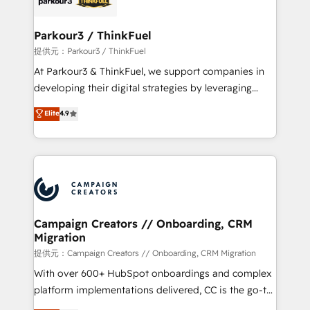
automation, and revenue intelligence to help
companies scale faster and smarter. 🔹 BOOMS:
Parkour3 / ThinkFuel
Demand generation for all your buyers With BOOMS,
提供元：Parkour3 / ThinkFuel
you invest in 100% of your buyers, accelerating your
At Parkour3 & ThinkFuel, we support companies in
growth and positioning yourself as an undisputed
developing their digital strategies by leveraging
leader. 🔹 BOOST: Optimize your digital
technologies and automating their marketing and
Elite
4.9
transformation process A methodology designed to
sales processes to generate growth. Our offer spans
implement HubSpot effectively and optimize your
from Strategy to Operations. We specialize in CRM
digital processes. 🔹 Trusted by Industry Leaders
onboarding and implementation, web design, sales
With an average rating of 4.9/5 and a proven track
& marketing automation, and digital marketing. With
record of business transformation, our growth-first
extensive experience working with tech companies
approach has helped brands dominate their
and manufacturers since 2002, we are committed to
markets.
empowering our clients and developing their
Campaign Creators // Onboarding, CRM
Migration
autonomy. Get to grips with HubSpot through
guided implementation and seamless integration of
提供元：Campaign Creators // Onboarding, CRM Migration
the CRM platform into your digital ecosystem. Would
With over 600+ HubSpot onboardings and complex
you like support in deploying your inbound
platform implementations delivered, CC is the go-to
marketing strategy? We'll provide support tailored
Elite Solutions Partner for businesses ready to