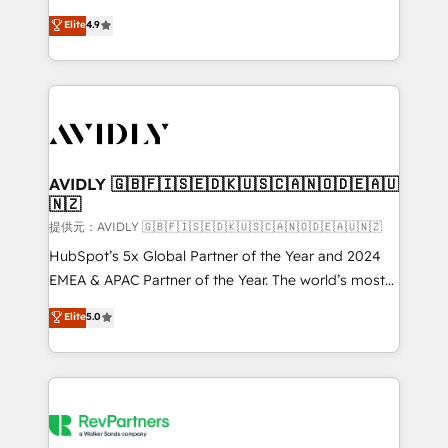
Strategy: Activate Breeze Agents, configure HubSpot
North America. Avec plus de 115 experts en
Elite
4.9
AI, & maximize AEO with tailored AI services. 🧩
marketing automation, Growth, Revops, CRM et
Integrations: Extend HubSpot with custom
webdesign. Markentive is both a consulting firm, a
integrations, hosting, & maintenance.
digital agency and an integrator. With over 115
experts in marketing automation, growth, revops,
CRM and webdesign (We focus on EMEA - USA
customers).
AVIDLY 🇬🇧🇫🇮🇸🇪🇩🇰🇺🇸🇨🇦🇳🇴🇩🇪🇦🇺
🇳🇿
提供元：AVIDLY 🇬🇧🇫🇮🇸🇪🇩🇰🇺🇸🇨🇦🇳🇴🇩🇪🇦🇺🇳🇿
HubSpot’s 5x Global Partner of the Year and 2024
EMEA & APAC Partner of the Year. The world’s most
experienced and fully accredited HubSpot Solutions
Elite
5.0
Partner. 🚀 With 2,750+ HubSpot projects delivered
and 370+ specialists across EMEA, APAC and NAM,
we de-risk complex CRM programmes and
accelerate ROI across every HubSpot Hub. 🧭 From
multi-region migrations to AI-powered automation,