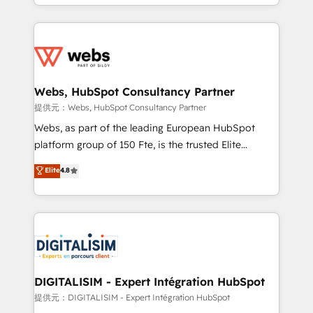
solve all your HubSpot challenges and improve user
sales, and service hubs • Built-in flexibility for
adoption, sales process and marketing results.
startups to global brands
Services 📚 Onboarding your team to HubSpot for
the first time 🔧 Designing and optimising your
HubSpot set-up for better results 🌐 Website design
and build using HubSpot 🔌 Integrating HubSpot
Webs, HubSpot Consultancy Partner
with other systems 🎓 Training your teams to be
提供元：Webs, HubSpot Consultancy Partner
HubSpot pros 📊 Lead generation services using
Webs, as part of the leading European HubSpot
HubSpot Why us? - SIX HubSpot Accreditations -
platform group of 150 Fte, is the trusted Elite
awarded by HubSpot after a rigorous process for
HubSpot CRM Partner offering you a roadmap on
Elite
4.8
CRM, Solutions Architecture, Onboarding , Data
maximizing EBITDA and achieving Commercial
Migration, Custom Integration & Platform
Excellence. With our targeted processes, we
Enablement -Onboarded over 500 businesses to
strengthen your digital transformation and minimize
HubSpot -Top 1% of partners worldwide -In-house
costs. As HubSpot's Advanced Accredited CRM
team of 25+ experts Contact us today to help you
Implementation partner, we provide expertise to
get more from your investment in HubSpot.
drive your business forward. Since 2015 we are fully
www.bbdboom.com
dedicated to HubSpot and with an experienced
DIGITALISIM - Expert Intégration HubSpot
team (50+), we work with reputable companies in
提供元：DIGITALISIM - Expert Intégration HubSpot
B2B sectors such as manufacturing, SaaS and