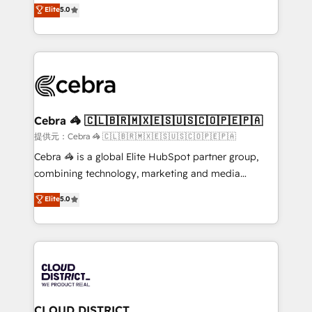
house team of certified CRM architects, experts,
Elite
5.0
SOC 2 Type II and ISO 27001 certified, reinforcing
developers, designers, and marketers handles all
our commitment to data security and compliance. At
aspects of your HubSpot. ✨ 400+ global clients ✨
OneMetric, we help revenue teams focus on the
100+ seamless migrations from 15+ different CRMs
OneMetric that matters most: revenue.
✨ 100,000+ hours in HubSpot projects, 75+ full Hub
implementations, and 5,000+ pages ✨ CS: Clients
generating 7-digit MRR from inbound campaigns ✨
CS: 245% organic growth & +751% new visitors for a
Cebra 🦓 🇨🇱🇧🇷🇲🇽🇪🇸🇺🇸🇨🇴🇵🇪🇵🇦
full-funnel HubSpot project ✨ CS: 415% conversion
提供元：Cebra 🦓 🇨🇱🇧🇷🇲🇽🇪🇸🇺🇸🇨🇴🇵🇪🇵🇦
boost with a new HubSpot site Recognized leaders:
Cebra 🦓 is a global Elite HubSpot partner group,
🏆 HubSpot Platform Migration Impact Award 🏆
combining technology, marketing and media
Clutch HubSpot Global Leader 🏆 Finalist: HubSpot
expertise across Latin America and Southern
Elite
5.0
Inbound Campaign of the Year 🏆 Gold AVA Digital
Europe, with teams across 7 countries. Born in Chile,
Award for Best Website 🌟 Accreditations: CRM
we combine local insight with international reach to
Implementation, HubSpot Content Experience, CRM
help businesses grow through technology, creativity,
Data Migration & Custom Integration
AI and strategy. For over 12 years, we’ve delivered
500+ HubSpot implementations, building end-to-
end solutions that integrate CRM, AI automation,
inbound and loop marketing, content, and digital
CLOUD DISTRICT