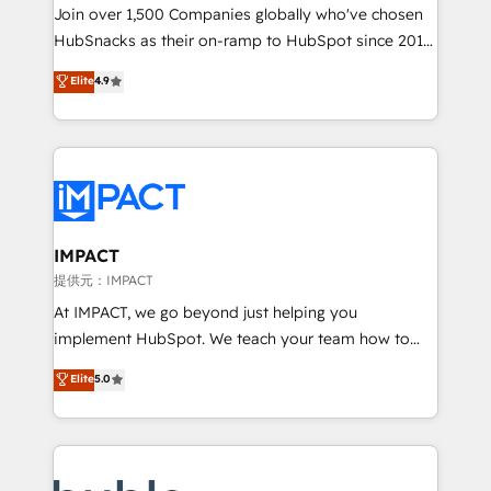
people, exciting ideas and can-do mentality, we
Join over 1,500 Companies globally who've chosen
ensure revenue growth on a daily basis. So tell us
HubSnacks as their on-ramp to HubSpot since 2014
your challenge; our passionate and growth driven
Simple pay-as-you-go plans that accelerate value...
Elite
4.9
team of 100+ experts is ready for you! Driving digital
1️⃣ Set Up | Onboarding New or Check-fixing existing
growth | www.brightdigital.com
HubSpot portals 2️⃣ Scale Up | 100% HubSpot Task
Execution... Global 24/7 ... All Experts 3️⃣ Integrate |
your entire Tech Stack with Custom Integrations
Slash months from your API Integration project... ⬅️
Click "Contact Business" ⬅️ to access 150+ Kickstart
Integration templates that put HubSpot in the center
IMPACT
of your tech stack, syncing... 🛍️ Shopify or
提供元：IMPACT
WooCommerce 💲 Stripe or Paypal 💰 Sage or
At IMPACT, we go beyond just helping you
Netsuite 🤖 Google or Microsoft ✍️ DocuSign or
implement HubSpot. We teach your team how to
PandaDoc 🌐 Avalara or Quaderno HubSnacks holds
master it. As the creators of the Endless Customers
Elite
5.0
the rare Advanced "Custom Integrations"
System™ (the next evolution of They Ask, You
Accreditation, securely sync data across... 🔄 any
Answer), we’re the only HubSpot partner built
apps, in any direction. Stuck on your old CRM..?
entirely around coaching and training. That means
Migrate | seamlessly off your old CRM onto a clean
we don’t do the work for you; we help you build the
new HubSpot portal with Advanced Website and