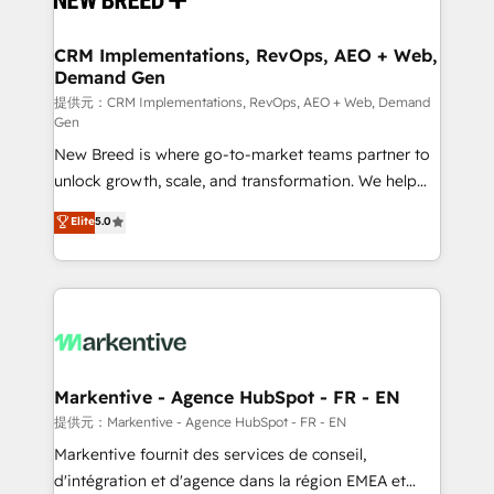
定の代行ではなく、設計の責任」を引き受け、部門横断
technical development team. - 19 HubSpot-certified
の統合・浸透・変革管理を実行します。 ▸ CMS戦略設
trainers to drive platform adoption. 📈 Revenue
CRM Implementations, RevOps, AEO + Web,
計・構築：リード獲得・CVR・SEOを前提にした情報設
Demand Gen
Generation - Full-funnel marketing and high-
計・導線設計・テンプレート設計をContent Hubで一体
performance advertising via Point Success Media. -
提供元：CRM Implementations, RevOps, AEO + Web, Demand
Gen
提供。 ▸ 既存CRM・MAからの移行支援：Salesforce・
Expert deployment of Breeze AI and custom agents
Marketo・Pardot等からの移行、カスタム設計、履歴
New Breed is where go-to-market teams partner to
to automate growth. 🏆 Elite Excellence - 8 platform
データ移行と活用設計まで。 ▸ AEO対応：ChatGPT・
unlock growth, scale, and transformation. We help
accreditations and deep HIPAA-compliance
Perplexity等のAI検索からの流入・引用を前提にコンテ
companies activate HubSpot’s AI-powered
expertise. - A team of 250+ experts dedicated to
Elite
5.0
ンツとサイト構造を最適化。 🏆 なぜ100incを選ぶの
customer platform and operationalize HubSpot’s
your resilient growth.
か？ ✓ HubSpot Eliteパートナー認定 ✓ HubSpotアワ
Loop Marketing framework through expert-led
ード受賞・HUGリーダー ✓ ISO27001:2022 /
services, smart agents, and purpose-built apps,
ISO9001:2015 取得 ✓ 400社以上の導入実績 ✓
tailored to your business. Together, we unlock
HubSpot大百科 出版 CRM・AI活用に関するご相談、現
results, fast. ⚙️CRM & RevOps: Align all Hubs to your
状整理の壁打ちなど、構想段階からお気軽にお問い合わ
buyer journey for clean data, scalability, & reporting.
せください。
🎯Demand Gen & ABM: Drive pipeline with inbound,
Markentive - Agence HubSpot - FR - EN
ABM, AEO, SEO, & paid media. 👩‍💻Web Design:
提供元：Markentive - Agence HubSpot - FR - EN
Build high-performing websites with UX, messaging,
Markentive fournit des services de conseil,
& conversion strategy that drive results. 🤖AI
d'intégration et d'agence dans la région EMEA et