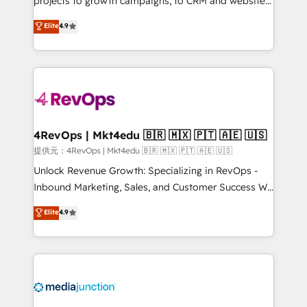
projects to growth campaigns, to CRM and websites.
HubSpot experts backed by over 10+ years of
Hire an agency that's experienced in every inch of
Elite
4.9
HubSpot experience ✔️Flexible pricing models —
HubSpot and willing to work hand-in-hand with your
Hourly-fee (assigned one Dedicated HubSpot
team to simplify the complex and build a better
Admin); Monthly-fee (HubSpot Admin + Project
experience for your team and customers.
Manager); and Fixed Project Cost (as per
requirement). ✔️Helped over 25,000+ customers so
far with our HubSpot solutions. ✔️Bespoke apps &
on-demand bundle services. Connect with us today!
4RevOps | Mkt4edu 🇧🇷 🇲🇽 🇵🇹 🇦🇪 🇺🇸
提供元：4RevOps | Mkt4edu 🇧🇷 🇲🇽 🇵🇹 🇦🇪 🇺🇸
Unlock Revenue Growth: Specializing in RevOps -
Inbound Marketing, Sales, and Customer Success We
specialize in driving revenue growth for companies
Elite
4.9
across industries through tailored marketing, sales,
and customer success strategies, utilizing RevOps
methodologies. As Latin America's largest HubSpot
partner and a global leader in education market, we
offer unparalleled insights. Operating in five
countries—Brazil, UAE (Abu Dhabi/Dubai/Sharjah),