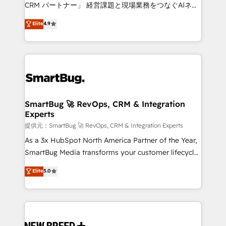
Move from any legacy CRM. Zero downtime, full data
CRM パートナー」 経営課題と現場業務をつなぐAIネイ
integrity. ➤ Implementation: Configure HubSpot to
ティブ・エージェンシーとして、HubSpot Eliteの実装
Elite
4.9
run your revenue process. Sales, marketing, and
力で顧客フロント業務を再設計します。 💡 100inc は何
service wired together. ➤ AI and Integrations: Layer
をする会社か？ HubSpotを共通基盤に、AIエージェン
Breeze AI, custom agents, and APIs to remove
トを組み込んだ顧客フロント業務（マーケティング・営
manual work. ➤ Ongoing Management: Monthly
業・CS）を組織全体で設計・実装する日本のAIネイテ
tune-ups, feature rollouts, adoption coaching. Buying
ィブ・エージェンシーです。事業部・グループ会社・部
HubSpot, switching to it, or reviving a stale portal?
門が分立する組織で、データと業務プロセスのサイロ化
We are built for the work.
を、CRMを軸とした全社共通基盤に再構築します。意
SmartBug 🚀 RevOps, CRM & Integration
Experts
思決定者・PMO・現場担当者に並走します。 1️⃣
HubSpot導入・活用支援 顧客データの一元化から、
提供元：SmartBug 🚀 RevOps, CRM & Integration Experts
GTMの見える化・自動化まで。全Hub統合運用、デー
As a 3x HubSpot North America Partner of the Year,
タ品質設計、グループ横断のCRM統合に対応します。
SmartBug Media transforms your customer lifecycle
2️⃣ AIエージェント組織構築 営業・マーケティング業務
into a revenue engine. Our unified ecosystem
Elite
5.0
の一部をAIが自律実行する組織への移行を設計・実装。
includes specialized divisions Globalia (AI &
Breeze・Claude等をHubSpotと連携させ、役割定義・
Software) and Point Success Media (Paid Media),
運用ルール・成果指標まで含めて設計します。 3️⃣ 全社
making this the official home for all three brands. 🔄
DX × AI推進のPMO伴走支援 複数部門をまたぐDX×AI変
Implementation & Integration - Seamless migrations
革を、構想から実装・定着までPMOとして主導。「設
and system integrations powered by Globalia’s