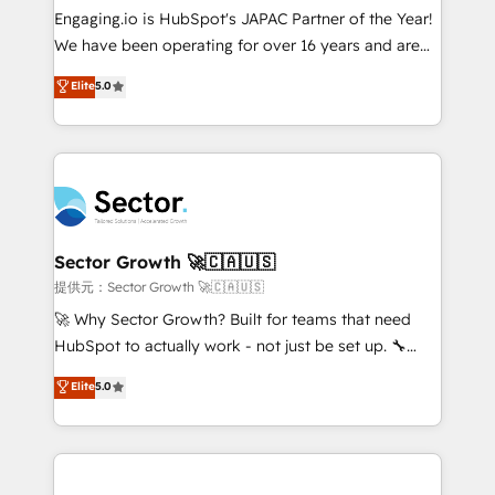
contratar e pagar a HubSpot em reais com nota
Engaging.io is HubSpot's JAPAC Partner of the Year!
fiscal no Brasil e gerar economia de até 50% na
We have been operating for over 16 years and are
contratação de softwares internacionais.
one of HubSpot's most experienced and technically
Elite
5.0
Oferecemos ainda agentes de IA especializados em
capable Agency Partners globally. We specialise in
HubSpot que automatizam tarefas executam rotinas
complex CRM migrations, implementations,
no CRM e mantêm os dados organizados, como um
integrations, custom CMS portal development,
especialista operando a plataforma 24/7. Hoje 300+
design & UX for mid to large to multi national
empresas em 13 países utilizam a Nexforce. Somos
businesses. Our teams are based in North America
a maior parceira da HubSpot na América Latina e
and APAC. We are HubSpot's top-ranked Advanced
líder no ranking global de sucesso do cliente da
Implementation Certified Partner and we contribute
Sector Growth 🚀🇨🇦🇺🇸
HubSpot.
to their advisory council. We strive to do 'good work
提供元：Sector Growth 🚀🇨🇦🇺🇸
with good people' and have worked with incredible
🚀 Why Sector Growth? Built for teams that need
brands. You can see some of them on our website,
HubSpot to actually work - not just be set up. 🔧
along with plenty of case studies.
HubSpot Experts: Onboarding, migrations,
Elite
5.0
automation, and training built for adoption. ⚡ Highly
Technical Execution: ERP, EMR and Custom
Integrations; complex builds delivered in weeks, not
months. 🤖 AI Consulting & Agents: AI-powered