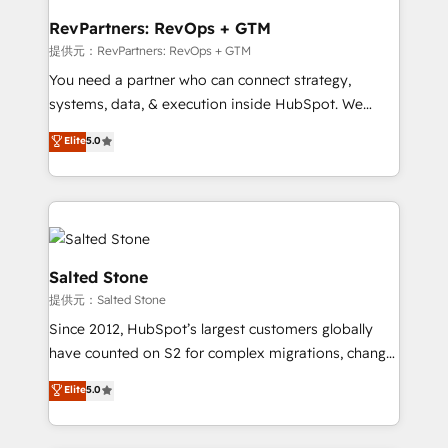
we turn complexity into clarity, human at global
scale. 🏆 HubSpot’s CEO called us “the partner of the
RevPartners: RevOps + GTM
future.” Others agree it is proof of trust built through
提供元：RevPartners: RevOps + GTM
measurable impact.
You need a partner who can connect strategy,
systems, data, & execution inside HubSpot. We
bridge the gap where most agencies fall short by
Elite
5.0
combining GTM strategy with technical execution to
solve the right problem with the right solution. As the
only firm in the world to hold Elite Partner
Accreditations with both HubSpot and Clay, our
clients gain a unique advantage in CRM architecture,
pipeline generation, data intelligence, and go-to-
Salted Stone
market execution. Why B2B Businesses Choose RP: -
提供元：Salted Stone
Secure: Soc2 compliant 🛡️ - Pricing: Implementations
Since 2012, HubSpot’s largest customers globally
starting at $1,5k 💵 - Speed: Launch in 14 days ⚡ -
have counted on S2 for complex migrations, change
Global: 250 professionals across five continents 🌐 -
management, systems integration, and creative
Scale: Fastest tiering Elite HubSpot Partner 🪴 -
Elite
5.0
solutions that deliver measurable impact and
Sales Hub: More implementations than any other
transform brand experiences As one of the few full-
Partner 💻 - Migrations: We convert Salesforce