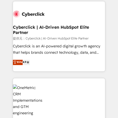
website, or build your new one.
Cyberclick | AI-Driven HubSpot Elite
Partner
提供元：Cyberclick | AI-Driven HubSpot Elite Partner
Cyberclick is an AI-powered digital growth agency
that helps brands connect technology, data, and
creativity to achieve measurable results. Founded in
Elite
4.9
Barcelona and operating across Spain, LATAM, and
the UK, we support global companies in building
smarter marketing, sales, and customer success
strategies. As the only HubSpot Elite Partner in
Iberia (Spain & Portugal), we combine human insight
with intelligent automation to drive sustainable
growth. Our multidisciplinary team designs solutions
that simplify complexity, boost performance, and
turn innovation into real impact. 🌍 Highlights •