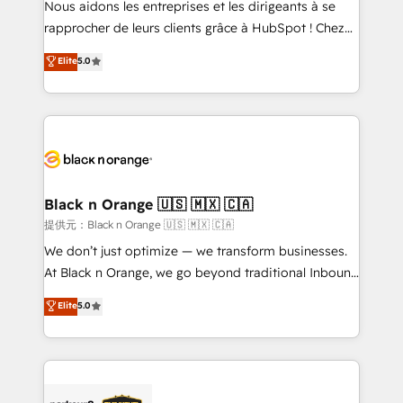
Nous aidons les entreprises et les dirigeants à se
business services. We prepare a customized
rapprocher de leurs clients grâce à HubSpot ! Chez
business case that demonstrates the value and
DIGITALISIM, nous avons l'intime conviction que la
Elite
5.0
impact of your digital transformation, including a
réussite des entreprises passe par l’innovation web,
detailed financial rationale with a focus on ROI and
le marketing digital, et la relation client ! C'est
TCO. As a trusted extension of your team, we
pourquoi, nos experts sont à la fois capables de
believe in the power of partnership. Together, we
gérer votre projet de création de site internet, votre
embark on a transformational journey that sets your
référencement, votre stratégie digitale et le pilotage
business up for long-term success. Unlock your
et l'intégration d'HubSpot ! Les grandes phases d'un
business. If not now, when?
projet HubSpot avec DIGITALISIM : 🧽 Nettoyage,
Black n Orange 🇺🇸 🇲🇽 🇨🇦
migration et intégration des bases de données. 🚀
提供元：Black n Orange 🇺🇸 🇲🇽 🇨🇦
Développement des interfaces avec vos logiciels
We don’t just optimize — we transform businesses.
métiers ⚙️ Configuration de la plateforme HubSpot
At Black n Orange, we go beyond traditional Inbound
📈 Configuration de rapports et tableaux de bord 🤝
Marketing with our exclusive methodologies:
Elite
5.0
Book Process & Guidelines utilisateurs 🎓
BOOMS and BOOST. Together, they form a powerful
Formations des utilisateurs
combination that has driven success for over 800
businesses worldwide. As Elite HubSpot Partners, we
specialize in crafting high-performance growth
strategies that integrate data-driven marketing,