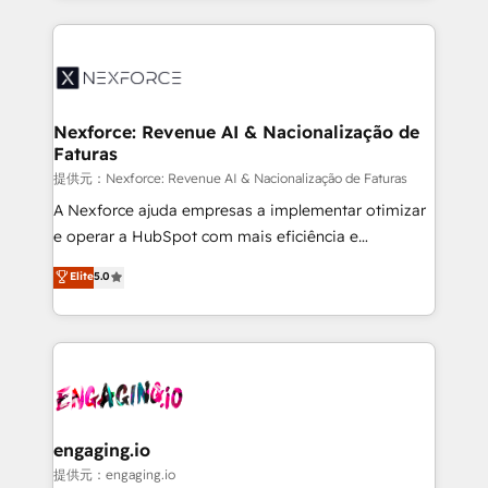
HubSpot Elite Partner—trusted by companies across
the Americas to scale smarter. ⚙️ CRM
Implementation & Migration Onboarding across all
Hubs, plus migrations from Salesforce, Pipedrive, RD
Station, Freshdesk, Intercom, and more. Custom
Nexforce: Revenue AI & Nacionalização de
Faturas
objects, automations, and integrations built for
growth. 🚀 AI-Driven GTM Orchestration Unify
提供元：Nexforce: Revenue AI & Nacionalização de Faturas
HubSpot with LinkedIn, WhatsApp, email, paid
A Nexforce ajuda empresas a implementar otimizar
media, and AI voice to drive pipeline. 🤖 AI Custom
e operar a HubSpot com mais eficiência e
Agent Development Deploy AI agents for
previsibilidade de receita. Combinamos Revenue
Elite
5.0
prospecting, follow-ups, service triage, and
Operations (RevOps) e Inteligência Artificial para
knowledge retrieval—built in HubSpot. ⚡ Fast-Track
estruturar processos integrar sistemas organizar
& Growth-Track Services Fast-Track: Rapid HubSpot
dados e automatizar operações. O objetivo é
onboarding in weeks Growth-Track: Unlock
transformar a HubSpot em um verdadeiro sistema
advanced optimization & adoption 📍 São Paulo, BR
operacional de receita conectando equipes
• Des Moines, IA • New York, NY
tecnologia e dados em uma operação integrada.
Também somos distribuidores oficiais da HubSpot
engaging.io
e de mais de 150 softwares globais permitindo
提供元：engaging.io