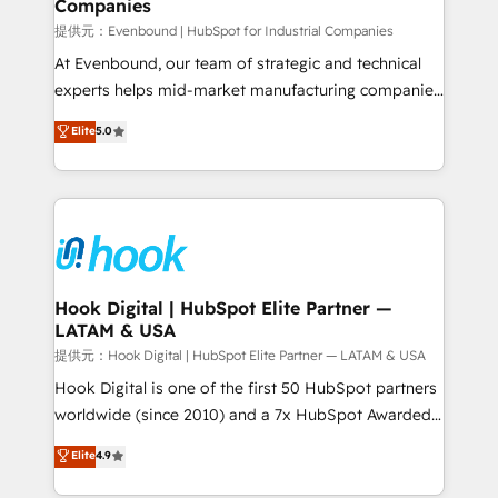
Companies
Migration Why 1406 We become part of your team.
Your team learns while we build. We fix what others
提供元：Evenbound | HubSpot for Industrial Companies
broke. Built for mid-market reality—practical
At Evenbound, our team of strategic and technical
solutions that work with your actual headcount and
experts helps mid-market manufacturing companies
constraints. By the Numbers 🏆 Top 1% of all
achieve real growth. We specialize in delivering
Elite
5.0
HubSpot partners 🔄 Top 5% globally in client
tailored solutions that drive results by leveraging
retention 📅 8+ years of consistent results since 2017
HubSpot’s platform and data to fuel success.
Who We Serve Revenue teams, marketing leaders,
Technical Solutions: - HubSpot Technical Consulting -
and sales ops at mid-market companies ready to
HubSpot CRM Implementation - HubSpot
move beyond spreadsheets into unified systems
Onboarding - Data Migration & Integrations -
that drive real business results.
Technical Audit & Optimization Strategic Solutions: -
Revenue Operations - Inbound Marketing -
Hook Digital | HubSpot Elite Partner —
LATAM & USA
Outbound Marketing - HubSpot CMS Website
Design & Development We empower our clients to
提供元：Hook Digital | HubSpot Elite Partner — LATAM & USA
reach their full potential by providing transparent,
Hook Digital is one of the first 50 HubSpot partners
relationship-driven support. With over 300 HubSpot
worldwide (since 2010) and a 7x HubSpot Awarded
certifications and accreditations, we deliver both the
Elite Partner. With 500+ projects across the U.S.,
Elite
4.9
technical know-how and strategic guidance you
Brazil, and LATAM, we combine global expertise with
need to succeed.
regional experience. Today, we are Brazil’s largest