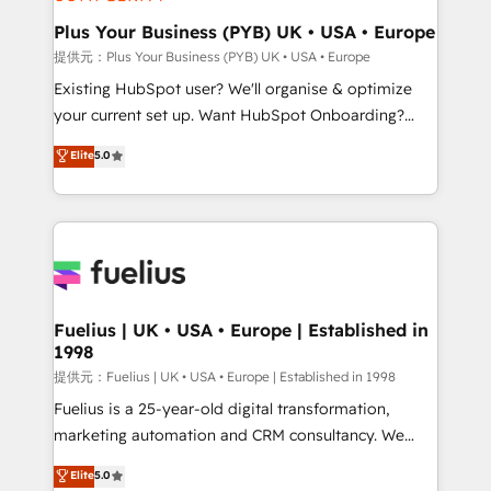
HubSpot Content Hub, WordPress development,
B2B SEO, paid media, and content. We work with
Plus Your Business (PYB) UK • USA • Europe
enterprise and growth-led companies across
提供元：Plus Your Business (PYB) UK • USA • Europe
technology, professional services, financial services
Existing HubSpot user? We'll organise & optimize
and industrial sectors. Offices in Johannesburg, Cape
your current set up. Want HubSpot Onboarding?
Town and London. 500+ HubSpot CRM
We'll customise your CRM & automate your business
Elite
5.0
implementations delivered. AI visibility coverage
processes. Welcome to our Profile! We can help
across ChatGPT, Claude, Perplexity, Gemini and
with... • CRM implementation, reports & workflows,
Google AI Overviews. HubSpot Impact Award -
and team training • CRM migration: Salesforce,
Customer First HubSpot Impact Award - Integrations
Pipedrive, Dynamics etc • Technical projects inc.
Innovation HubSpot Impact Award - Platform
Custom API integrations A little about us... • Boutique
Migration Excellence HubSpot Impact Award -
'Elite' Team (12 super skilled members) • 150+ Clients
Platform Excellence 35+ full-time HubSpot
for Sales Hub, Marketing Hub, Service Hub, Data
Fuelius | UK • USA • Europe | Established in
professionals.
1998
Hub and Website (CMS) • ISO/IEC 27001:2022, ISO
9001:2015 and now... ISO 42001: 2023 certified •
提供元：Fuelius | UK • USA • Europe | Established in 1998
Exclusive AI 'GuardHub' governance framework,
Fuelius is a 25-year-old digital transformation,
based on ISO 42001 - helping you 'organise
marketing automation and CRM consultancy. We
complexity' 𝗥𝗲𝗮𝗱𝘆 𝗳𝗼𝗿 𝘁𝗵𝗲 𝗻𝗲𝘅𝘁 𝘀𝘁𝗲𝗽? Click the
enable mid-market and enterprise clients to
Elite
5.0
👈 '𝗖𝗼𝗻𝘁𝗮𝗰𝘁 𝗯𝘂𝘀𝗶𝗻𝗲𝘀𝘀' button to get in touch
maximise their return from digital and fuel their