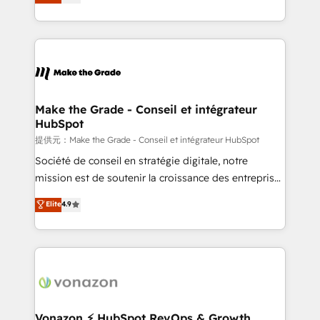
HubSpot un vrai levier de performance pour votre
organisation. Cela passe par la compréhension de
vos processus, la fiabilisation de vos données et
l'alignement de vos équipes — avant même d'ouvrir
la plateforme. Nos domaines d'intervention : -
Intégration & paramétrage HubSpot - Migration CRM
& reprise de données - Stratégie RevOps &
Make the Grade - Conseil et intégrateur
HubSpot
alignement Marketing / Sales - Data, reporting &
tableaux de bord - Onboarding, audit &
提供元：Make the Grade - Conseil et intégrateur HubSpot
optimisation - Intégrations métiers (ERP, téléphonie,
Société de conseil en stratégie digitale, notre
e-commerce) - Formation & accompagnement au
mission est de soutenir la croissance des entreprises
changement Nous intervenons auprès des PME, ETI
B2B à travers l’acquisition de nouveaux clients,
Elite
4.9
et grandes entreprises en France et à l'international,
l'intégration CRM et le développement des revenus
dans des secteurs variés : SaaS, immobilier,
auprès de vos comptes existants. En France et à
industrie, éducation, banque & assurance, transport
l'international, nous travaillons avec des ETI
& logistique.
ambitieuses, des grands groupes voulant aller au-
delà d’une simple transformation digitale et des
startups florissantes. Nos 3 grandes expertises sont :
➤ L’intégration de CRM et de méthodologie RevOps
Vonazon ⚡ HubSpot RevOps & Growth