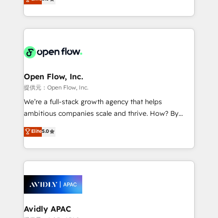
Mindedness, and Clarity. We are driven to win for the
and enterprise customers. We ensure that your sales,
collective good of the company and its clientele, and
service and marketing department operates in the
dedicated to breaking the mold from the agency of
most effective way, while at the same time
the past into the consultancy of the future. Great
leveraging your commercial data for a fully
things are happening.
integrated buyers journey. Elixir is located in
Brussels, Munich, Cologne "Köln", Paris, Amsterdam
and Stockholm Elixir is a first mover and leader
Open Flow, Inc.
when it comes to HubSpot sales and service
提供元：Open Flow, Inc.
implementations, highly renowned for our business
We’re a full-stack growth agency that helps
acumen, process (re-)design experience and a
ambitious companies scale and thrive. How? By
massive amount of success stories in this area. We
upgrading and streamlining every single revenue-
Elite
5.0
integrate HubSpot with complex solutions like SAP,
generating aspect of your business. We’re proud
MicroSoft, custom solutions,... Our company also has
HubSpot Elite Solutions Partners and devout CRM
strong experience with HubSpot UI extensions,
nerds who can harness HubSpot’s custom digital
mobile apps for Field Service Mgt and Retail
tools to improve each touchpoint of your customer
execution, CPQ, customer portals and HubSpot CMS
experience. Working hand-in-hand with your team,
developments. And we're champions when it comes
we’ll assemble a RevOps machine that drives more
to complex data migrations.
traffic, generates better leads and crushes your
Avidly APAC