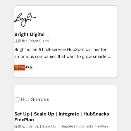
Growth-Driven Design Agency of the Year 🏆2015
automation, integration, and AI innovation to deliver
Became the 5th Agency to reach Diamond 🏆2014
lasting impact. We specialize in: • Turnkey and end-
HubSpot COS Performance Award 🏆2014 HubSpot
to-end HubSpot implementations • Onboarding for
COS Design Award 🏆2013 HubSpot Marketplace
Sales, Service, Marketing & Content Hubs • AI voice
Provider of the Year 🏆2011 Became a HubSpot
and chat agents, predictive automation, and smart
Bright Digital
Partner 📆Founded in 1997
workflows • Salesforce + HubSpot integration •
提供元：Bright Digital
RevOps and AI-driven sales enablement • Website
Bright is the #1 full-service HubSpot partner for
design and CMS development • ERP integration: SAP,
ambitious companies that want to grow smarter.
NetSuite, Microsoft Dynamics, … • Data cleansing
From HubSpot onboarding, to training, from
Elite
4.9
and CRM migration from any platform •
developing a new website to lead generation and
Client/member portals built on HubSpot • Custom
digital marketing; we do it all (and with great
and complex integrations: SAM.gov, GovWin,
results)! In short, our services include: - HubSpot
QuickBooks, PandaDoc, ClickUp, Shopify, Mapsly,
consultancy: onboarding, training, data migration -
WooCommerce, BuilderTrend, and more Experience
HubSpot development: websites, custom modules,
the difference — reach out to see how AI + HubSpot
integrations - Marketing & sales solutions: digital
can transform your business.
marketing, advertising, campaigns, content and
Set Up | Scale Up | Integrate | HubSnacks
FlexPlan
design We connect people, data and technology to
improve customer experiences. With our bright
提供元：Set Up | Scale Up | Integrate | HubSnacks FlexPlan