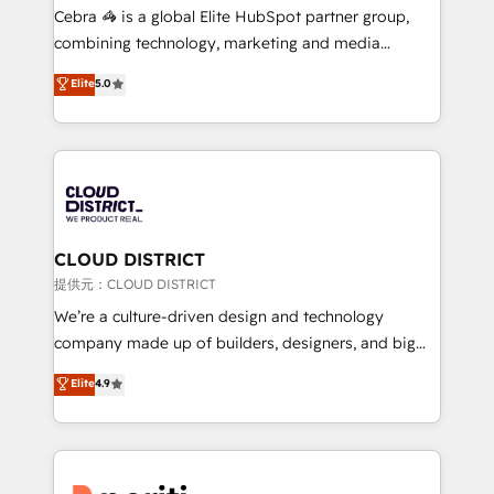
boost with a new HubSpot site Recognized leaders:
Cebra 🦓 is a global Elite HubSpot partner group,
🏆 HubSpot Platform Migration Impact Award 🏆
combining technology, marketing and media
Clutch HubSpot Global Leader 🏆 Finalist: HubSpot
expertise across Latin America and Southern
Elite
5.0
Inbound Campaign of the Year 🏆 Gold AVA Digital
Europe, with teams across 7 countries. Born in Chile,
Award for Best Website 🌟 Accreditations: CRM
we combine local insight with international reach to
Implementation, HubSpot Content Experience, CRM
help businesses grow through technology, creativity,
Data Migration & Custom Integration
AI and strategy. For over 12 years, we’ve delivered
500+ HubSpot implementations, building end-to-
end solutions that integrate CRM, AI automation,
inbound and loop marketing, content, and digital
CLOUD DISTRICT
creativity. Our multicultural team works in Spanish,
提供元：CLOUD DISTRICT
Portuguese, and English to design scalable strategies
We’re a culture-driven design and technology
that drive measurable growth. 🌎 Highlights: • 10+
company made up of builders, designers, and big
years as a HubSpot partner. • 2023 Impact Awards:
thinkers. We blend strategy, design, and
Elite
4.9
Platform Migration Excellence. • Top 3 Partner of the
development—always fueled by curiosity—to turn
Year LATAM 2022, 2023, 2024, 2025. • Partner of the
ideas, opportunities, and challenges into meaningful
Year 2024. • Organizer of Aliados.ai (AI, marketing &
experiences. To us, technology is more than just
tech global congress). 👉 Ready to scale your
code; it’s about creating things that are useful, cool,
business with HubSpot? Let Cebra’s experts help