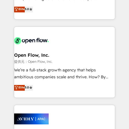
Accountability, Curiosity, Authenticity, Growth
integration products and services to mid-market
Elite
5.0
Mindedness, and Clarity. We are driven to win for the
and enterprise customers. We ensure that your sales,
collective good of the company and its clientele, and
service and marketing department operates in the
dedicated to breaking the mold from the agency of
most effective way, while at the same time
the past into the consultancy of the future. Great
leveraging your commercial data for a fully
things are happening.
integrated buyers journey. Elixir is located in
Brussels, Munich "München", Cologne "Köln", Paris
and Amsterdam. Elixir is a first mover and leader
Open Flow, Inc.
when it comes to HubSpot sales and service
提供元：Open Flow, Inc.
implementations, highly renowned for our business
We’re a full-stack growth agency that helps
acumen, process (re-)design experience and a
ambitious companies scale and thrive. How? By
massive amount of success stories in this area. We
upgrading and streamlining every single revenue-
Elite
5.0
integrate HubSpot with complex solutions like SAP,
generating aspect of your business. We’re proud
MicroSoft, custom solutions,... Our company also has
HubSpot Elite Solutions Partners and devout CRM
strong experience with HubSpot CRM extension,
nerds who can harness HubSpot’s custom digital
mobile apps for Field Service Management and
tools to improve each touchpoint of your customer
Retail execution, CPQ, customer portals and
experience. Working hand-in-hand with your team,
HubSpot CMS developments. And we're champions
we’ll assemble a RevOps machine that drives more