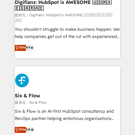
Transformation / Web Development • RevOps &
Digifianz: HubSpot is AWESOME 🇺🇸🇲🇽
🇪🇸🇦🇷🇦🇪
Sales Consulting • Marketing Automation What
makes us different? 🚀 Top 0.5% of global HubSpot
提供元：Digifianz: HubSpot is AWESOME 🇺🇸🇲🇽🇪🇸🇦🇷
🇦🇪
agencies ⚙️ The strongest technical ability and
You shouldn't struggle to make business happen. We
integration capabilities 💼 Consultative, long-term
help companies get out of the rut with experienced,
partners who will embed ourselves into your
process-oriented teams implementing HubSpot
business, processes and systems 🏢 We specialise in
Elite
4.9
Marketing, Sales, Service, CMS and Operations Hub,
working with mid-market and enterprise
so selling and actually engaging with your customers
organisations, global organisations and those with
feels easy and pain-free. We are a top ranked
complex use cases 🏆 CRM Implementation,
HubSpot Elite Partner, winner of Rookie of the Year
Platform Enablement, Custom Integration and
and Customer First Awards, 4.9/5 rating in HubSpot
Onboarding Accredited 🔐 ISO27001 & ISO9001
Reviews and 4.9/5 rating in Clutch Reviews. Digifianz
Certified
helps the following industries: logistics & 3PL, home
Six & Flow
improvement & construction, branding and
提供元：Six & Flow
commercialization, real estate, health, education,
Six & Flow is an AI-first HubSpot consultancy and
SaaS, Software Dev & IT and consulting, make the
RevOps partner helping ambitious organisations
most out of their HubSpot experience operating in
grow with clarity, confidence, and intelligence.
Elite
5.0
the United States, EU, UAE, Mexico and Latin
Operating across the UK, Netherlands, Ireland, and