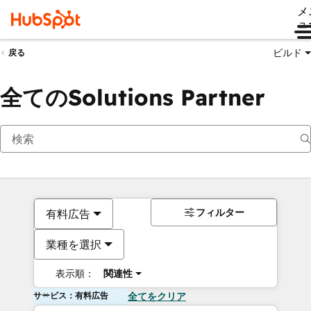
メ
ュ
ビルド
戻る
全てのSolutions Partner
フィルター
有料広告
業種を選択
表示順：
関連性
サービス：有料広告
全てをクリア