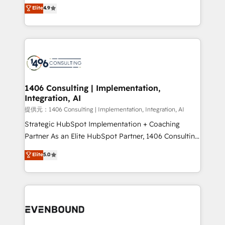
putting Customer Experience at the center by
Elite
4.9
represent key aspects of the project's success.
creating digital environments capable of integrating
people, processes and data. We offer the best
digital solutions on the market, ranging from CRM
processes and technologies to digital strategy, from
marketing automation to online and offline sales
processes through Customer Service Management,
allowing companies to optimize processes and meet
1406 Consulting | Implementation,
Integration, AI
the needs of the customer. We are part of Impresoft
Group, a group of specialized and complementary
提供元：1406 Consulting | Implementation, Integration, AI
companies that divide their offer into 4
Strategic HubSpot Implementation + Coaching
Competence Centers: Smart Manufacturing,
Partner As an Elite HubSpot Partner, 1406 Consulting
Customer First, Enabling Technologies & Security.
helps mid-market revenue teams transform how
Elite
5.0
The synergies generated by these integrations,
they sell, market, and serve. We don't just build your
together with the combination of talents, skills,
HubSpot—we teach your team to own it, then stay
solutions and services, have allowed the group to
to help you keep winning. What We Do ⚙️ CRM
build an unrivaled offering portfolio on the market
Implementations across Marketing, Sales, Service,
to accompany companies on their digital
Data & Content 📈 Sales & Marketing Alignment +
transformation journey.
Revenue Team Enablement 🤖 Breeze AI & Custom