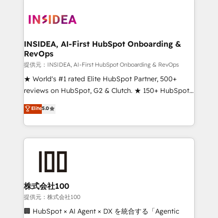
INSIDEA, AI-First HubSpot Onboarding &
RevOps
提供元：INSIDEA, AI-First HubSpot Onboarding & RevOps
★ World's #1 rated Elite HubSpot Partner, 500+
reviews on HubSpot, G2 & Clutch. ★ 150+ HubSpot
Certified Experts & Trainers across the team ★
Elite
5.0
1,500+ implementations across five continents ★ AI-
First, RevOps-led, Onboarding obsessed ★
Company of the Year 2024/25 INSIDEA helps
growing companies turn HubSpot into a revenue
engine. We onboard your team, migrate your data,
and build AI-powered workflows that drive adoption
from week one, in your time zone. What we do ➤
株式会社100
Onboarding: Live in weeks, with workflows built
提供元：株式会社100
around your business, not a template. ➤ Migration:
🏢 HubSpot × AI Agent × DX を統合する「Agentic