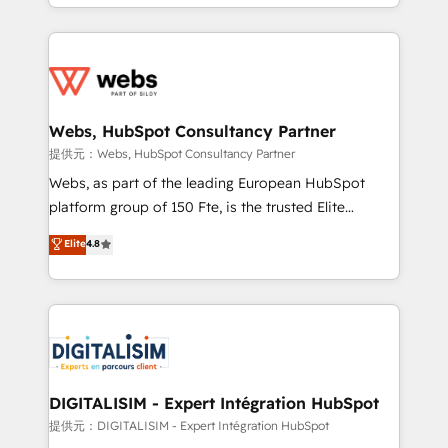
solve all your HubSpot challenges and improve user
sales, and service hubs • Built-in flexibility for
adoption, sales process and marketing results.
startups to global brands
Services 📚 Onboarding your team to HubSpot for
the first time 🔧 Designing and optimising your
HubSpot set-up for better results 🌐 Website design
and build using HubSpot 🔌 Integrating HubSpot
Webs, HubSpot Consultancy Partner
with other systems 🎓 Training your teams to be
提供元：Webs, HubSpot Consultancy Partner
HubSpot pros 📊 Lead generation services using
Webs, as part of the leading European HubSpot
HubSpot Why us? - SIX HubSpot Accreditations -
platform group of 150 Fte, is the trusted Elite
awarded by HubSpot after a rigorous process for
HubSpot CRM Partner offering you a roadmap on
Elite
4.8
CRM, Solutions Architecture, Onboarding , Data
maximizing EBITDA and achieving Commercial
Migration, Custom Integration & Platform
Excellence. With our targeted processes, we
Enablement -Onboarded over 500 businesses to
strengthen your digital transformation and minimize
HubSpot -Top 1% of partners worldwide -In-house
costs. As HubSpot's Advanced Accredited CRM
team of 25+ experts Contact us today to help you
Implementation partner, we provide expertise to
get more from your investment in HubSpot.
drive your business forward. Since 2015 we are fully
www.bbdboom.com
dedicated to HubSpot and with an experienced
DIGITALISIM - Expert Intégration HubSpot
team (50+), we work with reputable companies in
提供元：DIGITALISIM - Expert Intégration HubSpot
B2B sectors such as manufacturing, SaaS and