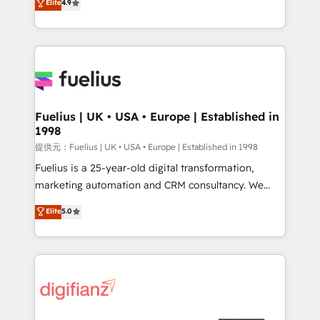
Elite
4.9
implement the platform into complex business
𝘴𝘶𝘱𝘦𝘳 𝘳𝘦𝘴𝘱𝘰𝘯𝘴𝘪𝘷𝘦)
environments, optimise what you've got and make
sure you can actually use it, build your website in
HubSpot or create an inbound marketing strategy
for you and execute it on HubSpot. We are on the
G-Cloud 14 CCS (Crown Commercial Service)
framework, meaning we've been accredited by
Fuelius | UK • USA • Europe | Established in
1998
HubSpot and vetted by the CCS, which means we
can support public sector companies as well the
提供元：Fuelius | UK • USA • Europe | Established in 1998
other ones listed in our profile. Our services: -
Fuelius is a 25-year-old digital transformation,
HubSpot implementation - HubSpot CMS website
marketing automation and CRM consultancy. We
build We can do lots of things. But everything we do
enable mid-market and enterprise clients to
Elite
5.0
is there for you to: - Grow revenue, and run your
maximise their return from digital and fuel their
business more efficiently - Build stronger
growth. We modernise platforms, streamline
relationships with customers - Make better
operations that are causing inefficiencies, improve
decisions with data - Find a new voice and reach
customer experiences, integrate systems, and
more people - Get the most out of your HubSpot
supercharge revenue operations Key services: • CRM
investment
Implementation • Systems Integration • Digital