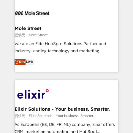
months. 🤖 AI Consulting & Agents: AI-powered
workflows; automation agents; process optimization
inside HubSpot. 🏆 Industry Experience: 🏥
Healthcare: HIPAA implementations; secure data
Mole Street
workflows 💼 Financial Services: compliant
提供元：Mole Street
workflows; audit-ready reporting ⚖️ Legal: client
We are an Elite HubSpot Solutions Partner and
intake; pipeline and document workflows 🛒 E-
industry-leading technology and marketing
Commerce: Shopify, WooCommerce; lifecycle and
consultancy. Our focus is on enterprise and mid-
Elite
5.0
revenue automation 🏢 Real Estate: deal pipelines;
market B2B companies globally that want a strategic
portfolio and lifecycle management 🏭
approach to execute their goals through creative
Manufacturing: ERP integrations; operational
applications of our solutions; Technical HubSpot
alignment 🛡️ Compliance & Data Considerations:
Consulting, Content Marketing, Growth-Driven
HIPAA-aware; CASL-compliant; GDPR-ready
Design, Migrations + Integrations. Mole Street’s
implementations where required 💡 Why 500+
mission is empowering others to realize their
Clients Choose Us: Elite Partner; technical, fast, and
greatness, which is achieved through creating
Elixir Solutions - Your business. Smarter.
built to scale.
absolute clarity, derived from a well-defined
提供元：Elixir Solutions - Your business. Smarter.
strategy, executed well, and reported on with clear
As European (BE, DE, FR, NL) company, Elixir offers
results. The culture is driven by core values; Joy, Grit,
CRM, marketing automation and HubSpot