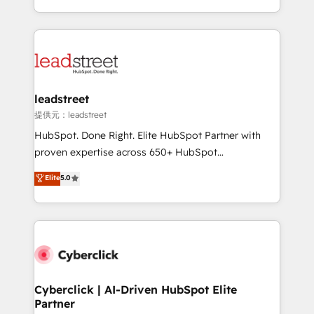
America. From casual user to super fan: make
Canada, we’ve delivered thousands of successful
HubSpot an experience you LOVE!
HubSpot projects for mid-market and enterprise
clients worldwide, with over 10 years experience. We
combine HubSpot, data, and AI to design connected
go-to-market systems that align people, process,
and technology for predictable, scalable revenue
leadstreet
growth. Our expertise spans RevOps, CRM and data
提供元：leadstreet
architecture, AI enablement, and strategic marketing,
HubSpot. Done Right. Elite HubSpot Partner with
delivered through our proprietary FLAIR framework
proven expertise across 650+ HubSpot
for responsible AI adoption. As a HubSpot Elite
implementations. With 12+ years of HubSpot
Elite
5.0
Partner and ISO 27001:2022 certified consultancy,
experience, we help you use the HubSpot platform
we blend strategy, creativity, and technology to help
to its fullest capacity, improve your current HubSpot
organisations scale smarter and grow stronger.
website, or build your new one.
Cyberclick | AI-Driven HubSpot Elite
Partner