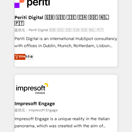
and—most importantly—simple. That’s why we lean
you grow faster, smarter, and with impact.
into bold ideas and shape them into thoughtful
products and strategies that actually make a
Periti Digital 🇬🇧 🇺🇸 🇮🇪 🇨🇦 🇩🇪 🇳🇱
🇵🇹
difference.
提供元：Periti Digital 🇬🇧 🇺🇸 🇮🇪 🇨🇦 🇩🇪 🇳🇱 🇵🇹
Periti Digital is an international HubSpot consultancy
with offices in Dublin, Munich, Rotterdam, Lisbon
and New York. 🔎 We are focused on enhancing
Elite
5.0
revenue-generation strategies for clients through
complete integration of core business processes
and systems (such as ERP and e-commerce
platforms) with HubSpot, driving efficiency and
results. 🎯 We present a solution-centric approach
and we're focused on HubSpot. We work with some
of HubSpot's most important customers to generate
Impresoft Engage
value from the platform in the long term. 🤖 We have
提供元：Impresoft Engage
worked 400+ HubSpot customers across industries
Impresoft Engage is a unique reality in the Italian
but specialise in the more complex projects where
panorama, which was created with the aim of
data migration, AI, and systems integrations