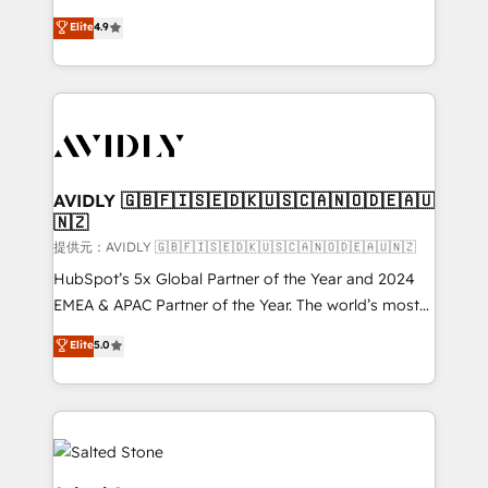
Strategy: Activate Breeze Agents, configure HubSpot
North America. Avec plus de 115 experts en
Elite
4.9
AI, & maximize AEO with tailored AI services. 🧩
marketing automation, Growth, Revops, CRM et
Integrations: Extend HubSpot with custom
webdesign. Markentive is both a consulting firm, a
integrations, hosting, & maintenance.
digital agency and an integrator. With over 115
experts in marketing automation, growth, revops,
CRM and webdesign (We focus on EMEA - USA
customers).
AVIDLY 🇬🇧🇫🇮🇸🇪🇩🇰🇺🇸🇨🇦🇳🇴🇩🇪🇦🇺
🇳🇿
提供元：AVIDLY 🇬🇧🇫🇮🇸🇪🇩🇰🇺🇸🇨🇦🇳🇴🇩🇪🇦🇺🇳🇿
HubSpot’s 5x Global Partner of the Year and 2024
EMEA & APAC Partner of the Year. The world’s most
experienced and fully accredited HubSpot Solutions
Elite
5.0
Partner. 🚀 With 2,750+ HubSpot projects delivered
and 370+ specialists across EMEA, APAC and NAM,
we de-risk complex CRM programmes and
accelerate ROI across every HubSpot Hub. 🧭 From
multi-region migrations to AI-powered automation,