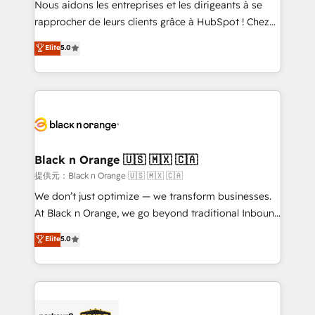
Nous aidons les entreprises et les dirigeants à se
business services. We prepare a customized
rapprocher de leurs clients grâce à HubSpot ! Chez
business case that demonstrates the value and
DIGITALISIM, nous avons l'intime conviction que la
Elite
5.0
impact of your digital transformation, including a
réussite des entreprises passe par l’innovation web,
detailed financial rationale with a focus on ROI and
le marketing digital, et la relation client ! C'est
TCO. As a trusted extension of your team, we
pourquoi, nos experts sont à la fois capables de
believe in the power of partnership. Together, we
gérer votre projet de création de site internet, votre
embark on a transformational journey that sets your
référencement, votre stratégie digitale et le pilotage
business up for long-term success. Unlock your
et l'intégration d'HubSpot ! Les grandes phases d'un
business. If not now, when?
projet HubSpot avec DIGITALISIM : 🧽 Nettoyage,
Black n Orange 🇺🇸 🇲🇽 🇨🇦
migration et intégration des bases de données. 🚀
提供元：Black n Orange 🇺🇸 🇲🇽 🇨🇦
Développement des interfaces avec vos logiciels
We don’t just optimize — we transform businesses.
métiers ⚙️ Configuration de la plateforme HubSpot
At Black n Orange, we go beyond traditional Inbound
📈 Configuration de rapports et tableaux de bord 🤝
Marketing with our exclusive methodologies:
Elite
5.0
Book Process & Guidelines utilisateurs 🎓
BOOMS and BOOST. Together, they form a powerful
Formations des utilisateurs
combination that has driven success for over 800
businesses worldwide. As Elite HubSpot Partners, we
specialize in crafting high-performance growth
strategies that integrate data-driven marketing,