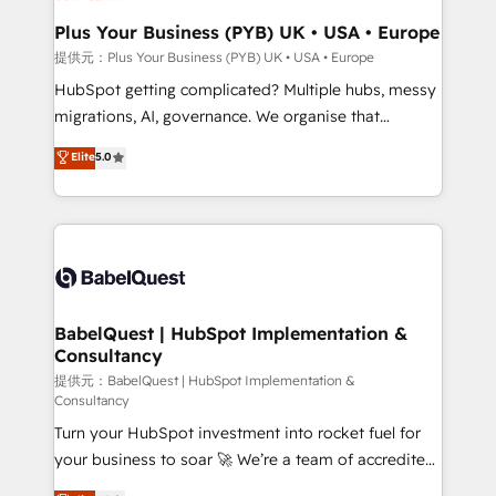
industrial sectors. Offices in Johannesburg, Cape
Town, Dubai & London. 500+ HubSpot CRM
Plus Your Business (PYB) UK • USA • Europe
implementations delivered. AI visibility coverage
提供元：Plus Your Business (PYB) UK • USA • Europe
across ChatGPT, Claude, Perplexity, Gemini and
HubSpot getting complicated? Multiple hubs, messy
Google AI Overviews. HubSpot Impact Award -
migrations, AI, governance. We organise that
Customer First HubSpot Impact Award - Integrations
complexity, so your team can put HubSpot to work...
Elite
5.0
Innovation HubSpot Impact Award - Platform
Welcome to our Profile! We help with: • CRM
Migration Excellence HubSpot Impact Award -
implementation, reports, workflows, and team
Platform Excellence 40+ full-time HubSpot
training • CRM migration from Salesforce, Pipedrive,
professionals. 100s of certifications and
Dynamics and others • Technical projects including
accreditations with HubSpot.
custom API integrations • AI governance for
HubSpot-centred operations A little about us: •
Boutique 'Elite' team of 12 • 150+ clients across Sales
BabelQuest | HubSpot Implementation &
Consultancy
Hub, Marketing Hub, Service Hub, Data Hub and
CMS • ISO/IEC 27001:2022, ISO 9001:2015, and ISO
提供元：BabelQuest | HubSpot Implementation &
Consultancy
42001:2023 certified - the AI management standard •
Turn your HubSpot investment into rocket fuel for
GuardHub: our AI governance framework, built on
your business to soar 🚀 We’re a team of accredited
ISO 42001 Ready for the next step? Click the 👈
HubSpot experts ready to help you. We can
'𝗖𝗼𝗻𝘁𝗮𝗰𝘁 𝗯𝘂𝘀𝗶𝗻𝗲𝘀𝘀' button to get in touch (𝘸𝘦'𝘳𝘦