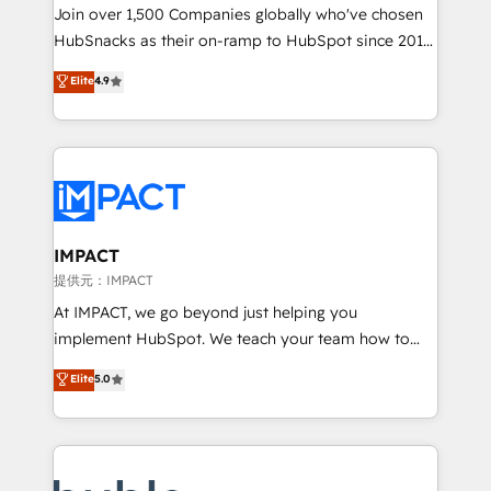
people, exciting ideas and can-do mentality, we
Join over 1,500 Companies globally who've chosen
ensure revenue growth on a daily basis. So tell us
HubSnacks as their on-ramp to HubSpot since 2014
your challenge; our passionate and growth driven
Simple pay-as-you-go plans that accelerate value...
Elite
4.9
team of 100+ experts is ready for you! Driving digital
1️⃣ Set Up | Onboarding New or Check-fixing existing
growth | www.brightdigital.com
HubSpot portals 2️⃣ Scale Up | 100% HubSpot Task
Execution... Global 24/7 ... All Experts 3️⃣ Integrate |
your entire Tech Stack with Custom Integrations
Slash months from your API Integration project... ⬅️
Click "Contact Business" ⬅️ to access 150+ Kickstart
Integration templates that put HubSpot in the center
IMPACT
of your tech stack, syncing... 🛍️ Shopify or
提供元：IMPACT
WooCommerce 💲 Stripe or Paypal 💰 Sage or
At IMPACT, we go beyond just helping you
Netsuite 🤖 Google or Microsoft ✍️ DocuSign or
implement HubSpot. We teach your team how to
PandaDoc 🌐 Avalara or Quaderno HubSnacks holds
master it. As the creators of the Endless Customers
Elite
5.0
the rare Advanced "Custom Integrations"
System™ (the next evolution of They Ask, You
Accreditation, securely sync data across... 🔄 any
Answer), we’re the only HubSpot partner built
apps, in any direction. Stuck on your old CRM..?
entirely around coaching and training. That means
Migrate | seamlessly off your old CRM onto a clean
we don’t do the work for you; we help you build the
new HubSpot portal with Advanced Website and