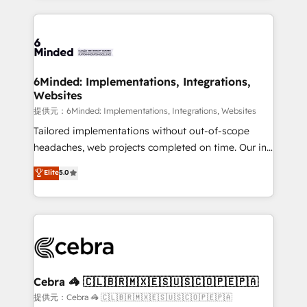
Our Expertise 🔹 Onboarding & Implementation:
Accredited HubSpot Partner, ensuring smooth setup
tailored to your GTM motion. 🔹 Migrations: Move
from other CRMs to HubSpot without data loss or
downtime. 🔹 RevOps Strategy: Align teams,
6Minded: Implementations, Integrations,
Websites
processes, and data to drive revenue efficiency. 🔹
Integrations: Connect HubSpot with your tech stack
提供元：6Minded: Implementations, Integrations, Websites
for better adoption. 🔹 Custom Solutions: Build
Tailored implementations without out-of-scope
tailored apps, workflows, and configurations. We are
headaches, web projects completed on time. Our in-
SOC 2 Type II and ISO 27001 certified, reinforcing
house team of certified CRM architects, experts,
Elite
5.0
our commitment to data security and compliance. At
developers, designers, and marketers handles all
OneMetric, we help revenue teams focus on the
aspects of your HubSpot. ✨ 400+ global clients ✨
OneMetric that matters most: revenue.
100+ seamless migrations from 15+ different CRMs
✨ 100,000+ hours in HubSpot projects, 75+ full Hub
implementations, and 5,000+ pages ✨ CS: Clients
generating 7-digit MRR from inbound campaigns ✨
CS: 245% organic growth & +751% new visitors for a
Cebra 🦓 🇨🇱🇧🇷🇲🇽🇪🇸🇺🇸🇨🇴🇵🇪🇵🇦
full-funnel HubSpot project ✨ CS: 415% conversion
提供元：Cebra 🦓 🇨🇱🇧🇷🇲🇽🇪🇸🇺🇸🇨🇴🇵🇪🇵🇦