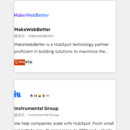
only firm in the world to hold Elite Partner
there’s a good chance one of our globally integrated
Accreditations with both HubSpot and Clay, our
teams has worked with clients just like you Let’s
clients gain a unique advantage in CRM architecture,
explore whether S2 is the partner you’ve been
pipeline generation, data intelligence, and go-to-
looking for...and get your next big initiative moving!
market execution. Why B2B Businesses Choose RP: -
MakeWebBetter
Secure: Soc2 compliant 🛡️ - Pricing: Implementations
提供元：MakeWebBetter
starting at $1,5k 💵 - Speed: Launch in 14 days ⚡ -
MakeWebBetter is a HubSpot technology partner
Global: 75+ RPers across five continents 🌐 - Scale:
proficient in building solutions to maximize the
Largest organically grown & fastest tiering Elite
operational efficiency of HubSpot. The fastest-
Elite
4.9
HubSpot Partner 🪴 - Sales Hub: More
growing tech-enabler & facilitator, MakeWebBetter,
implementations than any other Partner 💻 -
hands you the blend of HubSpot expertise &
Migrations: We convert Salesforce addicts to
eminent solutions & integrations. Trust us to
HubSpot evangelists 🧡 Don't hire a marketing
streamline your HubSpot experience. 🚀HubSpot
agency for an Ops problem. Don't hire a technical
Elite Partners with 10+ years of HubSpot experience
agency for a growth problem. Hire a partner built to
🤝HubSpot Premier Integration partner 🤝Google
solve both.
Premier Partner 2023 🌟5 HubSpot Accreditations 🌟
Instrumental Group
Won HubSpot Theme Challenge 2021 🌟INBOUND’19
提供元：Instrumental Group
HubSpot Rising Star Why us? Harnessing the full
We help companies scale with HubSpot. From small
potential of the powerful HubSpot CRM. ✔️A team of