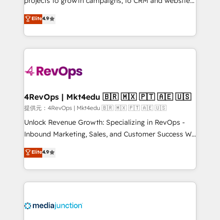
projects to growth campaigns, to CRM and websites.
HubSpot experts backed by over 10+ years of
Hire an agency that's experienced in every inch of
Elite
4.9
HubSpot experience ✔️Flexible pricing models —
HubSpot and willing to work hand-in-hand with your
Hourly-fee (assigned one Dedicated HubSpot
team to simplify the complex and build a better
Admin); Monthly-fee (HubSpot Admin + Project
experience for your team and customers.
Manager); and Fixed Project Cost (as per
requirement). ✔️Helped over 25,000+ customers so
far with our HubSpot solutions. ✔️Bespoke apps &
on-demand bundle services. Connect with us today!
4RevOps | Mkt4edu 🇧🇷 🇲🇽 🇵🇹 🇦🇪 🇺🇸
提供元：4RevOps | Mkt4edu 🇧🇷 🇲🇽 🇵🇹 🇦🇪 🇺🇸
Unlock Revenue Growth: Specializing in RevOps -
Inbound Marketing, Sales, and Customer Success We
specialize in driving revenue growth for companies
Elite
4.9
across industries through tailored marketing, sales,
and customer success strategies, utilizing RevOps
methodologies. As Latin America's largest HubSpot
partner and a global leader in education market, we
offer unparalleled insights. Operating in five
countries—Brazil, UAE (Abu Dhabi/Dubai/Sharjah),