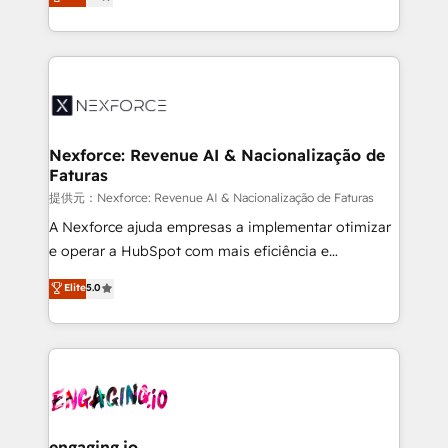
technical know-how and strategic guidance you
Brazil, and LATAM, we combine global expertise with
need to succeed.
regional experience. Today, we are Brazil’s largest
HubSpot Elite Partner—trusted by companies across
the Americas to scale smarter. ⚙️ CRM
Implementation & Migration Onboarding across all
Hubs, plus migrations from Salesforce, Pipedrive, RD
Station, Freshdesk, Intercom, and more. Custom
Nexforce: Revenue AI & Nacionalização de
Faturas
objects, automations, and integrations built for
growth. 🚀 AI-Driven GTM Orchestration Unify
提供元：Nexforce: Revenue AI & Nacionalização de Faturas
HubSpot with LinkedIn, WhatsApp, email, paid
A Nexforce ajuda empresas a implementar otimizar
media, and AI voice to drive pipeline. 🤖 AI Custom
e operar a HubSpot com mais eficiência e
Agent Development Deploy AI agents for
previsibilidade de receita. Combinamos Revenue
Elite
5.0
prospecting, follow-ups, service triage, and
Operations (RevOps) e Inteligência Artificial para
knowledge retrieval—built in HubSpot. ⚡ Fast-Track
estruturar processos integrar sistemas organizar
& Growth-Track Services Fast-Track: Rapid HubSpot
dados e automatizar operações. O objetivo é
onboarding in weeks Growth-Track: Unlock
transformar a HubSpot em um verdadeiro sistema
advanced optimization & adoption 📍 São Paulo, BR
operacional de receita conectando equipes
• Des Moines, IA • New York, NY
tecnologia e dados em uma operação integrada.
Também somos distribuidores oficiais da HubSpot
engaging.io