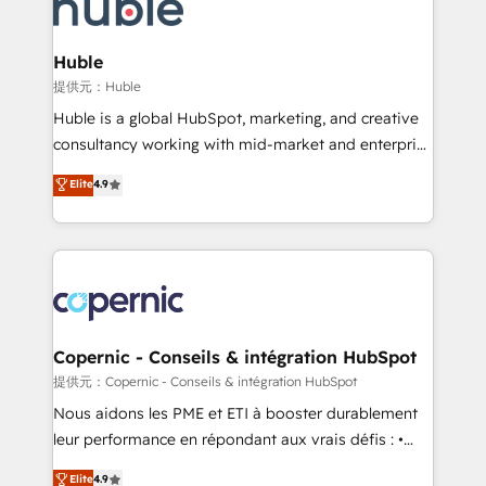
skills, processes, and internal team you need to
CRM Migrations using our in-house "HubScrub" Tool.
attract the right buyers, close deals faster, and grow
without outside dependencies. You’ll learn how to: •
Huble
Set up, audit, and organize your HubSpot portal •
提供元：Huble
Get your sales team fully using HubSpot • Track
Huble is a global HubSpot, marketing, and creative
pipeline and revenue across the entire buyer journey
consultancy working with mid-market and enterprise
• Build an in-house marketing team that drives
businesses. We go beyond implementation, shaping
Elite
4.9
growth • Create content and videos that attract
the strategy, processes, and teams that turn
buyers • Use AI to scale smarter Our coaching-led
HubSpot into a genuine growth engine. Named
approach works best for companies that are done
HubSpot's Global Partner of the Year in 2024,
with outsourcing and ready to build something that
consistently ranked among their top 5 partners
lasts. So if you're ready to become the most trusted
worldwide, and with over 15 years in the ecosystem,
voice in your market, let’s talk.
Huble has built a track record that speaks for itself.
One company, one operating model, delivering
Copernic - Conseils & intégration HubSpot
across offices and consulting teams in the UK, USA,
提供元：Copernic - Conseils & intégration HubSpot
Canada, Germany, France, Belgium, Singapore, and
Nous aidons les PME et ETI à booster durablement
South Africa. Certified compliant with ISO/IEC
leur performance en répondant aux vrais défis : •
27001:2022 and ISO 9001:2015 across all seven
Intégration de HubSpot avec d’autres outils (ERP,
Elite
4.9
international offices and 175+ employees.