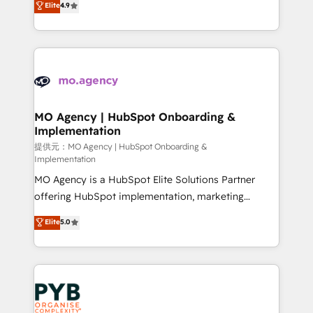
Elite
4.9
to your needs and sales objectives. With 125+
migrate, replatform, and scale smarter. We specialize
certifications, we are part of the most certified
in high-impact CRM and CMS migrations and
Canadian agencies, and we both hold Onboarding
onboarding from platforms like Salesforce, NetSuite,
Accreditations. Based in Canada (coast to coast), our
Zoho, Pardot, Marketo, Microsoft Dynamics, Wix,
services are offered in both English & French.
WordPress and legacy CRMs, turning fragmented
systems into unified, growth-ready HubSpot
architectures that accelerate revenue operations and
MO Agency | HubSpot Onboarding &
Implementation
performance. - Multi-object CRM migration, cleanup,
and implementation. - Pre-built and custom
提供元：MO Agency | HubSpot Onboarding &
Implementation
integrations across your full tech stack. - Custom
MO Agency is a HubSpot Elite Solutions Partner
object setup, CMS builds, and full-funnel automation.
offering HubSpot implementation, marketing
- Dashboards, lifecycle campaigns, and lead
automation, CRM and RevOps consulting, B2B SEO,
nurturing sequences. - Cross-hub setup across
Elite
5.0
paid media, content marketing, AEO and GEO (AI
Marketing, Sales, Operations, and Service Hubs. -
search optimisation), and HubSpot Content Hub and
Ongoing optimization, managed support, and
WordPress development. We work with enterprise
scalable retainers. Let’s make HubSpot your most
and growth-led companies across technology,
powerful growth engine. Built to convert, scale, and
professional services, financial services and
drive results.