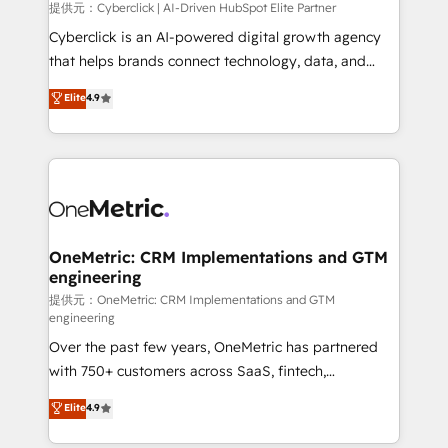
提供元：Cyberclick | AI-Driven HubSpot Elite Partner
Cyberclick is an AI-powered digital growth agency
that helps brands connect technology, data, and
creativity to achieve measurable results. Founded in
Elite
4.9
Barcelona and operating across Spain, LATAM, and
the UK, we support global companies in building
smarter marketing, sales, and customer success
strategies. As the only HubSpot Elite Partner in
Iberia (Spain & Portugal), we combine human insight
with intelligent automation to drive sustainable
growth. Our multidisciplinary team designs solutions
OneMetric: CRM Implementations and GTM
engineering
that simplify complexity, boost performance, and
turn innovation into real impact. 🌍 Highlights •
提供元：OneMetric: CRM Implementations and GTM
engineering
HubSpot Partner since 2012 • 2022 EMEA Impact
Over the past few years, OneMetric has partnered
Award: Best Integration • 150+ successful HubSpot
with 750+ customers across SaaS, fintech,
projects • Clients in 30+ industries • Proprietary
healthcare, real estate, and other industries. With
technology for integrations • Multilingual team:
Elite
4.9
150+ HubSpot-certified experts, we deliver scalable
English, Spanish, Portuguese & Italian 👉 Grow
solutions to complex GTM and RevOps challenges.
smarter with AI and HubSpot.