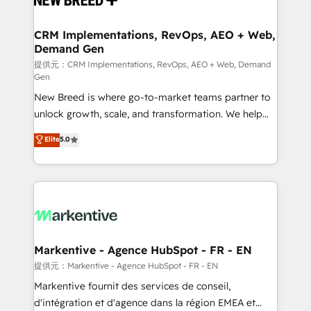
定の代行ではなく、設計の責任」を引き受け、部門横断
technical development team. - 19 HubSpot-certified
の統合・浸透・変革管理を実行します。 ▸ CMS戦略設
trainers to drive platform adoption. 📈 Revenue
CRM Implementations, RevOps, AEO + Web,
計・構築：リード獲得・CVR・SEOを前提にした情報設
Demand Gen
Generation - Full-funnel marketing and high-
計・導線設計・テンプレート設計をContent Hubで一体
performance advertising via Point Success Media. -
提供元：CRM Implementations, RevOps, AEO + Web, Demand
Gen
提供。 ▸ 既存CRM・MAからの移行支援：Salesforce・
Expert deployment of Breeze AI and custom agents
Marketo・Pardot等からの移行、カスタム設計、履歴
New Breed is where go-to-market teams partner to
to automate growth. 🏆 Elite Excellence - 8 platform
データ移行と活用設計まで。 ▸ AEO対応：ChatGPT・
unlock growth, scale, and transformation. We help
accreditations and deep HIPAA-compliance
Perplexity等のAI検索からの流入・引用を前提にコンテ
companies activate HubSpot’s AI-powered
expertise. - A team of 250+ experts dedicated to
Elite
5.0
ンツとサイト構造を最適化。 🏆 なぜ100incを選ぶの
customer platform and operationalize HubSpot’s
your resilient growth.
か？ ✓ HubSpot Eliteパートナー認定 ✓ HubSpotアワ
Loop Marketing framework through expert-led
ード受賞・HUGリーダー ✓ ISO27001:2022 /
services, smart agents, and purpose-built apps,
ISO9001:2015 取得 ✓ 400社以上の導入実績 ✓
tailored to your business. Together, we unlock
HubSpot大百科 出版 CRM・AI活用に関するご相談、現
results, fast. ⚙️CRM & RevOps: Align all Hubs to your
状整理の壁打ちなど、構想段階からお気軽にお問い合わ
buyer journey for clean data, scalability, & reporting.
せください。
🎯Demand Gen & ABM: Drive pipeline with inbound,
Markentive - Agence HubSpot - FR - EN
ABM, AEO, SEO, & paid media. 👩‍💻Web Design:
提供元：Markentive - Agence HubSpot - FR - EN
Build high-performing websites with UX, messaging,
Markentive fournit des services de conseil,
& conversion strategy that drive results. 🤖AI
d'intégration et d'agence dans la région EMEA et