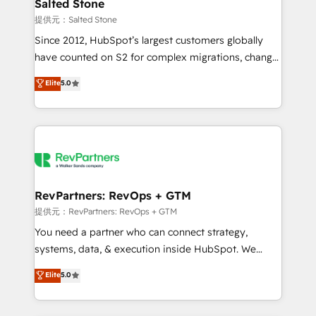
we turn complexity into clarity, human at global
Salted Stone
scale. 🏆 HubSpot’s CEO called us “the partner of the
提供元：Salted Stone
future.” Others agree it is proof of trust built through
Since 2012, HubSpot’s largest customers globally
measurable impact.
have counted on S2 for complex migrations, change
management, systems integration, and creative
Elite
5.0
solutions that deliver measurable impact and
transform brand experiences As one of the few full-
service creative agencies in the HubSpot
ecosystem, we blend strategy, technology, & award-
winning design to build scalable, globally
regionalized HubSpot websites, integrated
marketing campaigns, & RevOps frameworks that
RevPartners: RevOps + GTM
fuel long-term success We connect the entire
提供元：RevPartners: RevOps + GTM
customer lifecycle through seamless integrations,
You need a partner who can connect strategy,
ensure long-term adoption with change-
systems, data, & execution inside HubSpot. We
management programs, and align marketing, sales,
bridge the gap where most agencies fall short by
Elite
5.0
and service to drive sustainable growth With 6 key
combining GTM strategy with technical execution to
HubSpot accreditations and experience across
solve the right problem with the right solution. As the
hundreds of organizations in dozens of industries,