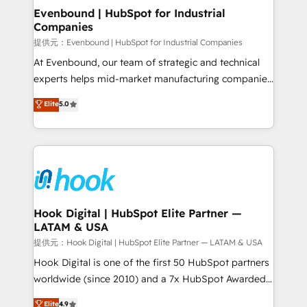
Agent Creation 🔄 Custom Integrations & Data
Evenbound | HubSpot for Industrial
Companies
Migration Why 1406 We become part of your team.
Your team learns while we build. We fix what others
提供元：Evenbound | HubSpot for Industrial Companies
broke. Built for mid-market reality—practical
At Evenbound, our team of strategic and technical
solutions that work with your actual headcount and
experts helps mid-market manufacturing companies
constraints. By the Numbers 🏆 Top 1% of all
achieve real growth. We specialize in delivering
Elite
5.0
HubSpot partners 🔄 Top 5% globally in client
tailored solutions that drive results by leveraging
retention 📅 8+ years of consistent results since 2017
HubSpot’s platform and data to fuel success.
Who We Serve Revenue teams, marketing leaders,
Technical Solutions: - HubSpot Technical Consulting -
and sales ops at mid-market companies ready to
HubSpot CRM Implementation - HubSpot
move beyond spreadsheets into unified systems
Onboarding - Data Migration & Integrations -
that drive real business results.
Technical Audit & Optimization Strategic Solutions: -
Revenue Operations - Inbound Marketing -
Hook Digital | HubSpot Elite Partner —
LATAM & USA
Outbound Marketing - HubSpot CMS Website
Design & Development We empower our clients to
提供元：Hook Digital | HubSpot Elite Partner — LATAM & USA
reach their full potential by providing transparent,
Hook Digital is one of the first 50 HubSpot partners
relationship-driven support. With over 300 HubSpot
worldwide (since 2010) and a 7x HubSpot Awarded
certifications and accreditations, we deliver both the
Elite Partner. With 500+ projects across the U.S.,
Elite
4.9