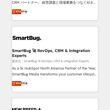
Move from any legacy CRM. Zero downtime, full data
CRM パートナー」 経営課題と現場業務をつなぐAIネイ
integrity. ➤ Implementation: Configure HubSpot to
ティブ・エージェンシーとして、HubSpot Eliteの実装
Elite
4.9
run your revenue process. Sales, marketing, and
力で顧客フロント業務を再設計します。 💡 100inc は何
service wired together. ➤ AI and Integrations: Layer
をする会社か？ HubSpotを共通基盤に、AIエージェン
Breeze AI, custom agents, and APIs to remove
トを組み込んだ顧客フロント業務（マーケティング・営
manual work. ➤ Ongoing Management: Monthly
業・CS）を組織全体で設計・実装する日本のAIネイテ
tune-ups, feature rollouts, adoption coaching. Buying
ィブ・エージェンシーです。事業部・グループ会社・部
HubSpot, switching to it, or reviving a stale portal?
門が分立する組織で、データと業務プロセスのサイロ化
We are built for the work.
を、CRMを軸とした全社共通基盤に再構築します。意
SmartBug 🚀 RevOps, CRM & Integration
Experts
思決定者・PMO・現場担当者に並走します。 1️⃣
HubSpot導入・活用支援 顧客データの一元化から、
提供元：SmartBug 🚀 RevOps, CRM & Integration Experts
GTMの見える化・自動化まで。全Hub統合運用、デー
As a 3x HubSpot North America Partner of the Year,
タ品質設計、グループ横断のCRM統合に対応します。
SmartBug Media transforms your customer lifecycle
2️⃣ AIエージェント組織構築 営業・マーケティング業務
into a revenue engine. Our unified ecosystem
Elite
5.0
の一部をAIが自律実行する組織への移行を設計・実装。
includes specialized divisions Globalia (AI &
Breeze・Claude等をHubSpotと連携させ、役割定義・
Software) and Point Success Media (Paid Media),
運用ルール・成果指標まで含めて設計します。 3️⃣ 全社
making this the official home for all three brands. 🔄
DX × AI推進のPMO伴走支援 複数部門をまたぐDX×AI変
Implementation & Integration - Seamless migrations
革を、構想から実装・定着までPMOとして主導。「設
and system integrations powered by Globalia’s