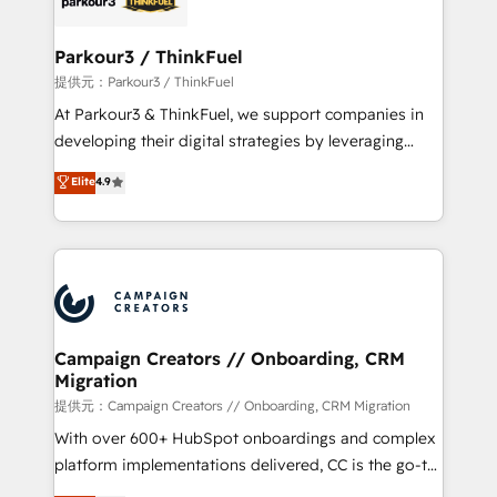
automation, and revenue intelligence to help
companies scale faster and smarter. 🔹 BOOMS:
Parkour3 / ThinkFuel
Demand generation for all your buyers With BOOMS,
提供元：Parkour3 / ThinkFuel
you invest in 100% of your buyers, accelerating your
At Parkour3 & ThinkFuel, we support companies in
growth and positioning yourself as an undisputed
developing their digital strategies by leveraging
leader. 🔹 BOOST: Optimize your digital
technologies and automating their marketing and
Elite
4.9
transformation process A methodology designed to
sales processes to generate growth. Our offer spans
implement HubSpot effectively and optimize your
from Strategy to Operations. We specialize in CRM
digital processes. 🔹 Trusted by Industry Leaders
onboarding and implementation, web design, sales
With an average rating of 4.9/5 and a proven track
& marketing automation, and digital marketing. With
record of business transformation, our growth-first
extensive experience working with tech companies
approach has helped brands dominate their
and manufacturers since 2002, we are committed to
markets.
empowering our clients and developing their
Campaign Creators // Onboarding, CRM
Migration
autonomy. Get to grips with HubSpot through
guided implementation and seamless integration of
提供元：Campaign Creators // Onboarding, CRM Migration
the CRM platform into your digital ecosystem. Would
With over 600+ HubSpot onboardings and complex
you like support in deploying your inbound
platform implementations delivered, CC is the go-to
marketing strategy? We'll provide support tailored
Elite Solutions Partner for businesses ready to