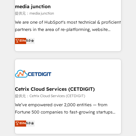
Mexico, USA, and Portugal—we've executed over a
media junction
hundred successful operations. Our approach,
提供元：media junction
rooted in RevOps principles, integrates analysis,
We are one of HubSpot's most technical & proficient
training, planning, and qualification. Leveraging
partners in the area of re-platforming, website
technology, data analytics, CRM optimization, and
design & development. We specialize in multi-hub
Elite
5.0
inbound marketing tactics, we focus on
implementations for mid-market & enterprise
understanding, nurturing, and converting leads.
companies. We are woman-owned, powered by
Partner with us to unlock your business's full
coffee, and we ❤️ dogs. We produce award-winning
potential and achieve sustained growth in today's
work for our clients. 🏆2023 Technical Expertise
competitive market.
Impact Award 🏆2022 Technical Expertise Impact
Award 🏆2022 Platform Migration Excellence Impact
Award 🏆2020 Elite Solutions Partner 🏆2019
Cetrix Cloud Services (CETDIGIT)
Integrations HubSpot Impact Award 🏆2019
提供元：Cetrix Cloud Services (CETDIGIT)
Marketing Enablement HubSpot Impact Award 🏆
We’ve empowered over 2,000 entities — from
2018 Website Design HubSpot Impact Award 🏆2017
Fortune 500 companies to fast-growing startups
Website Design HubSpot Impact Award 🏆2016
and nonprofits — to streamline operations, scale
Elite
5.0
Growth-Driven Design Agency of the Year 🏆2016
revenue, and unlock the full potential of HubSpot.
Sales Enablement HubSpot Impact Award 🏆2015
With deep technical and industry expertise, we fuse