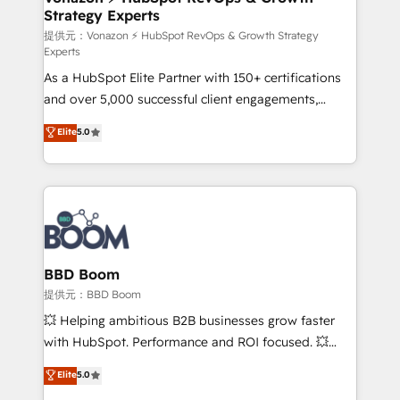
Strategy Experts
pour aligner les équipes marketing, commerciales et
support client (data migration, synchronisation API,
提供元：Vonazon ⚡ HubSpot RevOps & Growth Strategy
Experts
audit et maintenance) ➤ La création de sites internet
As a HubSpot Elite Partner with 150+ certifications
de conversion qui transforment les visiteurs en
and over 5,000 successful client engagements,
opportunités d'affaires ➤ La mise en place de
Vonazon turns marketing complexity into
stratégies d'acquisition marketing (SEO, SEA,
Elite
5.0
measurable, scalable growth. From onboarding to
inbound, automatisation marketing, ABM, IA,
enterprise-grade campaigns, our in-house team
emailing) Informations clés : - 10 ans d'expérience -
builds scalable strategies that drive long-term
100+ intégrations CRM HubSpot réussies - 40
revenue. ⚙️ HubSpot Integration & Optimization •
experts conseil - 150 certifications HubSpot
Seamless CRM, CMS, and automation setup •
cumulées
Complex platform migrations and data cleanups •
Custom APIs and third-party integrations 📈 End-to-
BBD Boom
End Revenue Acceleration • Lifecycle marketing and
提供元：BBD Boom
pipeline growth programs • Sales enablement tools
💥 Helping ambitious B2B businesses grow faster
and CRM optimization • Retention strategies with
with HubSpot. Performance and ROI focused. 💥
customer journey mapping 🏅 Elite-Level HubSpot
BBD Boom is the HubSpot partner that can help you
Elite
5.0
Execution • 750+ onboardings and 2,000+
to HubSpot Better. We work with your teams to
implementations • Deep expertise across marketing,