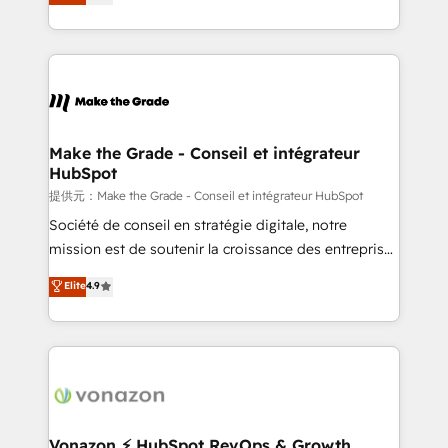
téléphonie, etc.) • Alignement des équipes grâce à un
outil et des données partagées • Amélioration de la
collecte et de l’analyse des données pour des
décisions éclairées • Optimisation de l’efficacité et
de la productivité des équipes Notre équipe de 30
consultants certifiés HubSpot aborde chaque projet
avec un engagement total, alignant processus
Make the Grade - Conseil et intégrateur
HubSpot
métiers et technologie, et guidant vos équipes à
travers le changement, tout en centrant vos objectifs
提供元：Make the Grade - Conseil et intégrateur HubSpot
d’entreprise. Grâce à une méthodologie éprouvée
Société de conseil en stratégie digitale, notre
auprès de plus de 400 clients, nous comprenons
mission est de soutenir la croissance des entreprises
rapidement vos enjeux et intégrons parfaitement
B2B à travers l’acquisition de nouveaux clients,
Elite
4.9
HubSpot dans votre organisation. Pour toute
l'intégration CRM et le développement des revenus
question technique ou besoin de structuration de
auprès de vos comptes existants. En France et à
votre projet HubSpot, contactez notre équipe pour
l'international, nous travaillons avec des ETI
un échange dédié.
ambitieuses, des grands groupes voulant aller au-
delà d’une simple transformation digitale et des
startups florissantes. Nos 3 grandes expertises sont :
➤ L’intégration de CRM et de méthodologie RevOps
Vonazon ⚡ HubSpot RevOps & Growth