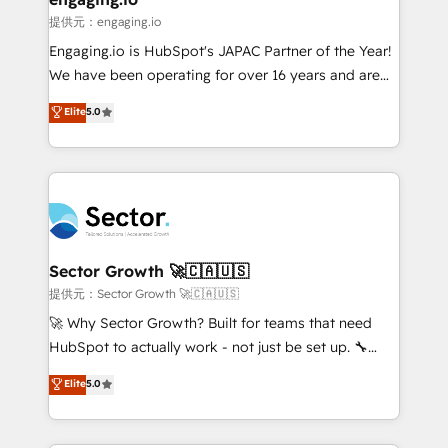
e de mais de 150 softwares globais permitindo
提供元：engaging.io
contratar e pagar a HubSpot em reais com nota
Engaging.io is HubSpot's JAPAC Partner of the Year!
fiscal no Brasil e gerar economia de até 50% na
We have been operating for over 16 years and are
contratação de softwares internacionais.
one of HubSpot's most experienced and technically
Elite
5.0
Oferecemos ainda agentes de IA especializados em
capable Agency Partners globally. We specialise in
HubSpot que automatizam tarefas executam rotinas
complex CRM migrations, implementations,
no CRM e mantêm os dados organizados, como um
integrations, custom CMS portal development,
especialista operando a plataforma 24/7. Hoje 300+
design & UX for mid to large to multi national
empresas em 13 países utilizam a Nexforce. Somos
businesses. Our teams are based in North America
a maior parceira da HubSpot na América Latina e
and APAC. We are HubSpot's top-ranked Advanced
líder no ranking global de sucesso do cliente da
Implementation Certified Partner and we contribute
Sector Growth 🚀🇨🇦🇺🇸
HubSpot.
to their advisory council. We strive to do 'good work
提供元：Sector Growth 🚀🇨🇦🇺🇸
with good people' and have worked with incredible
🚀 Why Sector Growth? Built for teams that need
brands. You can see some of them on our website,
HubSpot to actually work - not just be set up. 🔧
along with plenty of case studies.
HubSpot Experts: Onboarding, migrations,
Elite
5.0
automation, and training built for adoption. ⚡ Highly
Technical Execution: ERP, EMR and Custom
Integrations; complex builds delivered in weeks, not