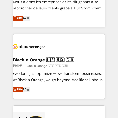
Nous aidons les entreprises et les dirigeants à se
business services. We prepare a customized
rapprocher de leurs clients grâce à HubSpot ! Chez
business case that demonstrates the value and
DIGITALISIM, nous avons l'intime conviction que la
Elite
5.0
impact of your digital transformation, including a
réussite des entreprises passe par l’innovation web,
detailed financial rationale with a focus on ROI and
le marketing digital, et la relation client ! C'est
TCO. As a trusted extension of your team, we
pourquoi, nos experts sont à la fois capables de
believe in the power of partnership. Together, we
gérer votre projet de création de site internet, votre
embark on a transformational journey that sets your
référencement, votre stratégie digitale et le pilotage
business up for long-term success. Unlock your
et l'intégration d'HubSpot ! Les grandes phases d'un
business. If not now, when?
projet HubSpot avec DIGITALISIM : 🧽 Nettoyage,
Black n Orange 🇺🇸 🇲🇽 🇨🇦
migration et intégration des bases de données. 🚀
提供元：Black n Orange 🇺🇸 🇲🇽 🇨🇦
Développement des interfaces avec vos logiciels
We don’t just optimize — we transform businesses.
métiers ⚙️ Configuration de la plateforme HubSpot
At Black n Orange, we go beyond traditional Inbound
📈 Configuration de rapports et tableaux de bord 🤝
Marketing with our exclusive methodologies:
Elite
5.0
Book Process & Guidelines utilisateurs 🎓
BOOMS and BOOST. Together, they form a powerful
Formations des utilisateurs
combination that has driven success for over 800
businesses worldwide. As Elite HubSpot Partners, we
specialize in crafting high-performance growth
strategies that integrate data-driven marketing,