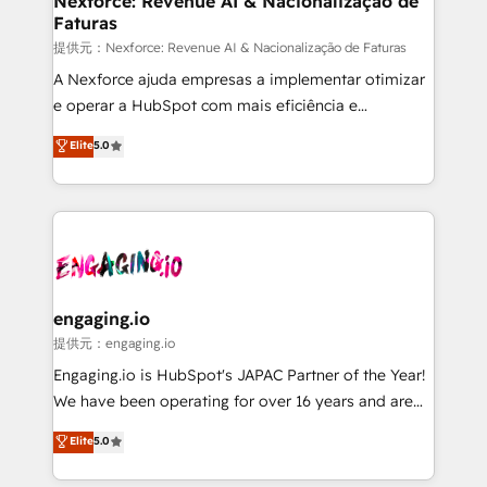
Nexforce: Revenue AI & Nacionalização de
Faturas
objects, automations, and integrations built for
growth. 🚀 AI-Driven GTM Orchestration Unify
提供元：Nexforce: Revenue AI & Nacionalização de Faturas
HubSpot with LinkedIn, WhatsApp, email, paid
A Nexforce ajuda empresas a implementar otimizar
media, and AI voice to drive pipeline. 🤖 AI Custom
e operar a HubSpot com mais eficiência e
Agent Development Deploy AI agents for
previsibilidade de receita. Combinamos Revenue
Elite
5.0
prospecting, follow-ups, service triage, and
Operations (RevOps) e Inteligência Artificial para
knowledge retrieval—built in HubSpot. ⚡ Fast-Track
estruturar processos integrar sistemas organizar
& Growth-Track Services Fast-Track: Rapid HubSpot
dados e automatizar operações. O objetivo é
onboarding in weeks Growth-Track: Unlock
transformar a HubSpot em um verdadeiro sistema
advanced optimization & adoption 📍 São Paulo, BR
operacional de receita conectando equipes
• Des Moines, IA • New York, NY
tecnologia e dados em uma operação integrada.
Também somos distribuidores oficiais da HubSpot
engaging.io
e de mais de 150 softwares globais permitindo
提供元：engaging.io
contratar e pagar a HubSpot em reais com nota
Engaging.io is HubSpot's JAPAC Partner of the Year!
fiscal no Brasil e gerar economia de até 50% na
We have been operating for over 16 years and are
contratação de softwares internacionais.
one of HubSpot's most experienced and technically
Elite
5.0
Oferecemos ainda agentes de IA especializados em
capable Agency Partners globally. We specialise in
HubSpot que automatizam tarefas executam rotinas
complex CRM migrations, implementations,