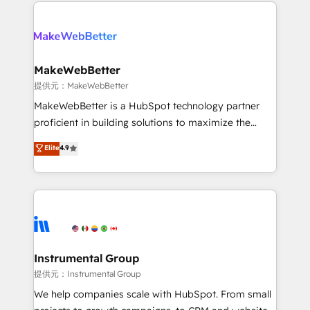
service creative agencies in the HubSpot
addicts to HubSpot evangelists 🧡 Don't hire a
ecosystem, we blend strategy, technology, & award-
marketing agency for an Ops problem. Don't hire a
winning design to build scalable, globally
technical agency for a growth problem. Hire a
regionalized HubSpot websites, integrated
partner built to solve both.
marketing campaigns, & RevOps frameworks that
MakeWebBetter
fuel long-term success We connect the entire
提供元：MakeWebBetter
customer lifecycle through seamless integrations,
MakeWebBetter is a HubSpot technology partner
ensure long-term adoption with change-
proficient in building solutions to maximize the
management programs, and align marketing, sales,
operational efficiency of HubSpot. The fastest-
Elite
4.9
and service to drive sustainable growth With 6 key
growing tech-enabler & facilitator, MakeWebBetter,
HubSpot accreditations and experience across
hands you the blend of HubSpot expertise &
hundreds of organizations in dozens of industries,
eminent solutions & integrations. Trust us to
there’s a good chance one of our globally integrated
streamline your HubSpot experience. 🚀HubSpot
teams has worked with clients just like you Let’s
Elite Partners with 10+ years of HubSpot experience
explore whether S2 is the partner you’ve been
🤝HubSpot Premier Integration partner 🤝Google
looking for...and get your next big initiative moving!
Premier Partner 2023 🌟5 HubSpot Accreditations 🌟
Instrumental Group
Won HubSpot Theme Challenge 2021 🌟INBOUND’19
提供元：Instrumental Group
HubSpot Rising Star Why us? Harnessing the full
We help companies scale with HubSpot. From small
potential of the powerful HubSpot CRM. ✔️A team of