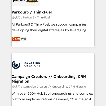
automation, and revenue intelligence to help
companies scale faster and smarter. 🔹 BOOMS:
Parkour3 / ThinkFuel
Demand generation for all your buyers With BOOMS,
提供元：Parkour3 / ThinkFuel
you invest in 100% of your buyers, accelerating your
At Parkour3 & ThinkFuel, we support companies in
growth and positioning yourself as an undisputed
developing their digital strategies by leveraging
leader. 🔹 BOOST: Optimize your digital
technologies and automating their marketing and
Elite
4.9
transformation process A methodology designed to
sales processes to generate growth. Our offer spans
implement HubSpot effectively and optimize your
from Strategy to Operations. We specialize in CRM
digital processes. 🔹 Trusted by Industry Leaders
onboarding and implementation, web design, sales
With an average rating of 4.9/5 and a proven track
& marketing automation, and digital marketing. With
record of business transformation, our growth-first
extensive experience working with tech companies
approach has helped brands dominate their
and manufacturers since 2002, we are committed to
markets.
empowering our clients and developing their
Campaign Creators // Onboarding, CRM
Migration
autonomy. Get to grips with HubSpot through
guided implementation and seamless integration of
提供元：Campaign Creators // Onboarding, CRM Migration
the CRM platform into your digital ecosystem. Would
With over 600+ HubSpot onboardings and complex
you like support in deploying your inbound
platform implementations delivered, CC is the go-to
marketing strategy? We'll provide support tailored
Elite Solutions Partner for businesses ready to