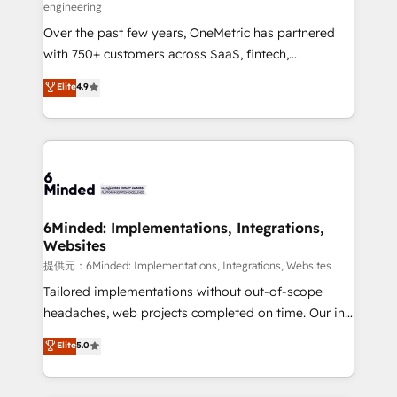
engineering
HubSpot Partner since 2012 • 2022 EMEA Impact
Over the past few years, OneMetric has partnered
Award: Best Integration • 150+ successful HubSpot
with 750+ customers across SaaS, fintech,
projects • Clients in 30+ industries • Proprietary
healthcare, real estate, and other industries. With
technology for integrations • Multilingual team:
Elite
4.9
150+ HubSpot-certified experts, we deliver scalable
English, Spanish, Portuguese & Italian 👉 Grow
solutions to complex GTM and RevOps challenges.
smarter with AI and HubSpot.
Our Expertise 🔹 Onboarding & Implementation:
Accredited HubSpot Partner, ensuring smooth setup
tailored to your GTM motion. 🔹 Migrations:
Accredited HubSpot Partner, ensuring migration
from other CRMs to HubSpot without data loss or
6Minded: Implementations, Integrations,
Websites
downtime. 🔹 RevOps Strategy: Align teams,
processes, and data to drive revenue efficiency. 🔹
提供元：6Minded: Implementations, Integrations, Websites
Integrations: Connect HubSpot with your tech stack
Tailored implementations without out-of-scope
for better adoption. 🔹 Custom Solutions: Build
headaches, web projects completed on time. Our in-
tailored apps, workflows, and configurations. We are
house team of certified CRM architects, experts,
Elite
5.0
SOC 2 Type II and ISO 27001 certified, reinforcing
developers, designers, and marketers handles all
our commitment to data security and compliance. At
aspects of your HubSpot. ✨ 400+ global clients ✨
OneMetric, we help revenue teams focus on the