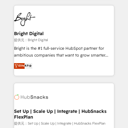
Growth-Driven Design Agency of the Year 🏆2015
automation, integration, and AI innovation to deliver
Became the 5th Agency to reach Diamond 🏆2014
lasting impact. We specialize in: • Turnkey and end-
HubSpot COS Performance Award 🏆2014 HubSpot
to-end HubSpot implementations • Onboarding for
COS Design Award 🏆2013 HubSpot Marketplace
Sales, Service, Marketing & Content Hubs • AI voice
Provider of the Year 🏆2011 Became a HubSpot
and chat agents, predictive automation, and smart
Bright Digital
Partner 📆Founded in 1997
workflows • Salesforce + HubSpot integration •
提供元：Bright Digital
Website design and CMS development • ERP
Bright is the #1 full-service HubSpot partner for
integration: SAP, NetSuite, Microsoft Dynamics, … •
ambitious companies that want to grow smarter.
Data cleansing and CRM migration from any
From HubSpot onboarding, to training, from
Elite
4.9
platform • Client/member portals built on HubSpot •
developing a new website to lead generation and
CaterSuite for the catering industry • Custom and
digital marketing; we do it all (and with great
complex integrations: SAM.gov, GovWin,
results)! In short, our services include: - HubSpot
QuickBooks, PandaDoc, ClickUp, Shopify, Mapsly,
consultancy: onboarding, training, data migration -
WooCommerce, BuilderTrend, and more Experience
HubSpot development: websites, custom modules,
the difference — reach out to see how AI + HubSpot
integrations - Marketing & sales solutions: digital
can transform your business.
marketing, advertising, campaigns, content and
Set Up | Scale Up | Integrate | HubSnacks
FlexPlan
design We connect people, data and technology to
improve customer experiences. With our bright
提供元：Set Up | Scale Up | Integrate | HubSnacks FlexPlan