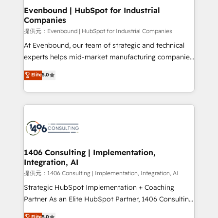
allowing companies to optimize processes and meet
Evenbound | HubSpot for Industrial
Companies
the needs of the customer. We are part of Impresoft
Group, a group of specialized and complementary
提供元：Evenbound | HubSpot for Industrial Companies
companies that divide their offer into 4
At Evenbound, our team of strategic and technical
Competence Centers: Smart Manufacturing,
experts helps mid-market manufacturing companies
Customer First, Enabling Technologies & Security.
achieve real growth. We specialize in delivering
Elite
5.0
The synergies generated by these integrations,
tailored solutions that drive results by leveraging
together with the combination of talents, skills,
HubSpot’s platform and data to fuel success.
solutions and services, have allowed the group to
Technical Solutions: - HubSpot Technical Consulting -
build an unrivaled offering portfolio on the market
HubSpot CRM Implementation - HubSpot
to accompany companies on their digital
Onboarding - Data Migration & Integrations -
transformation journey.
Technical Audit & Optimization Strategic Solutions: -
Revenue Operations - Inbound Marketing -
1406 Consulting | Implementation,
Integration, AI
Outbound Marketing - HubSpot CMS Website
Design & Development We empower our clients to
提供元：1406 Consulting | Implementation, Integration, AI
reach their full potential by providing transparent,
Strategic HubSpot Implementation + Coaching
relationship-driven support. With over 300 HubSpot
Partner As an Elite HubSpot Partner, 1406 Consulting
certifications and accreditations, we deliver both the
helps mid-market revenue teams transform how
Elite
5.0