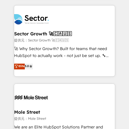
no CRM e mantêm os dados organizados, como um
integrations, custom CMS portal development,
especialista operando a plataforma 24/7. Hoje 300+
design & UX for mid to large to multi national
empresas em 13 países utilizam a Nexforce. Somos
businesses. Our teams are based in North America
a maior parceira da HubSpot na América Latina e
and APAC. We are HubSpot's top-ranked Advanced
líder no ranking global de sucesso do cliente da
Implementation Certified Partner and we contribute
Sector Growth 🚀🇨🇦🇺🇸
HubSpot.
to their advisory council. We strive to do 'good work
提供元：Sector Growth 🚀🇨🇦🇺🇸
with good people' and have worked with incredible
🚀 Why Sector Growth? Built for teams that need
brands. You can see some of them on our website,
HubSpot to actually work - not just be set up. 🔧
along with plenty of case studies.
HubSpot Experts: Onboarding, migrations,
Elite
5.0
automation, and training built for adoption. ⚡ Highly
Technical Execution: ERP, EMR and Custom
Integrations; complex builds delivered in weeks, not
months. 🤖 AI Consulting & Agents: AI-powered
workflows; automation agents; process optimization
inside HubSpot. 🏆 Industry Experience: 🏥
Healthcare: HIPAA implementations; secure data
Mole Street
workflows 💼 Financial Services: compliant
提供元：Mole Street
workflows; audit-ready reporting ⚖️ Legal: client
We are an Elite HubSpot Solutions Partner and