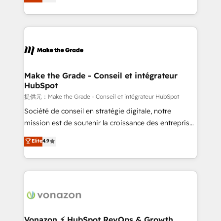
HubSpot un vrai levier de performance pour votre
organisation. Cela passe par la compréhension de
vos processus, la fiabilisation de vos données et
l'alignement de vos équipes — avant même d'ouvrir
la plateforme. Nos domaines d'intervention : -
Intégration & paramétrage HubSpot - Migration CRM
& reprise de données - Stratégie RevOps &
Make the Grade - Conseil et intégrateur
HubSpot
alignement Marketing / Sales - Data, reporting &
tableaux de bord - Onboarding, audit &
提供元：Make the Grade - Conseil et intégrateur HubSpot
optimisation - Intégrations métiers (ERP, téléphonie,
Société de conseil en stratégie digitale, notre
e-commerce) - Formation & accompagnement au
mission est de soutenir la croissance des entreprises
changement Nous intervenons auprès des PME, ETI
B2B à travers l’acquisition de nouveaux clients,
Elite
4.9
et grandes entreprises en France et à l'international,
l'intégration CRM et le développement des revenus
dans des secteurs variés : SaaS, immobilier,
auprès de vos comptes existants. En France et à
industrie, éducation, banque & assurance, transport
l'international, nous travaillons avec des ETI
& logistique.
ambitieuses, des grands groupes voulant aller au-
delà d’une simple transformation digitale et des
startups florissantes. Nos 3 grandes expertises sont :
➤ L’intégration de CRM et de méthodologie RevOps
Vonazon ⚡ HubSpot RevOps & Growth