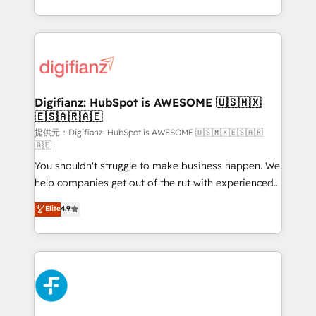
𝗯𝘂𝘀𝗶𝗻𝗲𝘀𝘀' button to get in touch (𝘸𝘦'𝘳𝘦 𝘴𝘶𝘱𝘦𝘳
growth. We modernise platforms, streamline
𝘳𝘦𝘴𝘱𝘰𝘯𝘴𝘪𝘷𝘦)
operations that are causing inefficiencies, improve
customer experiences, integrate systems, and
supercharge revenue operations Key services: • CRM
Implementation • Systems Integration • Digital
Transformation / Web Development • RevOps &
Digifianz: HubSpot is AWESOME 🇺🇸🇲🇽
🇪🇸🇦🇷🇦🇪
Sales Consulting • Marketing Automation What
makes us different? 🚀 Top 0.5% of global HubSpot
提供元：Digifianz: HubSpot is AWESOME 🇺🇸🇲🇽🇪🇸🇦🇷
🇦🇪
agencies ⚙️ The strongest technical ability and
You shouldn't struggle to make business happen. We
integration capabilities 💼 Consultative, long-term
help companies get out of the rut with experienced,
partners who will embed ourselves into your
process-oriented teams implementing HubSpot
business, processes and systems 🏢 We specialise in
Elite
4.9
Marketing, Sales, Service, CMS and Operations Hub,
working with mid-market and enterprise
so selling and actually engaging with your customers
organisations, global organisations and those with
feels easy and pain-free. We are a top ranked
complex use cases 🏆 CRM Implementation,
HubSpot Elite Partner, winner of Rookie of the Year
Platform Enablement, Custom Integration and
and Customer First Awards, 4.9/5 rating in HubSpot
Onboarding Accredited 🔐 ISO27001 & ISO9001
Reviews and 4.9/5 rating in Clutch Reviews. Digifianz
Certified