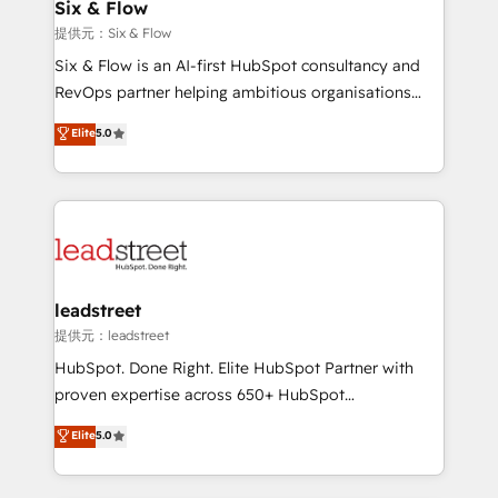
helps the following industries: logistics & 3PL, home
Six & Flow
improvement & construction, branding and
提供元：Six & Flow
commercialization, real estate, health, education,
Six & Flow is an AI-first HubSpot consultancy and
SaaS, Software Dev & IT and consulting, make the
RevOps partner helping ambitious organisations
most out of their HubSpot experience operating in
grow with clarity, confidence, and intelligence.
Elite
5.0
the United States, EU, UAE, Mexico and Latin
Operating across the UK, Netherlands, Ireland, and
America. From casual user to super fan: make
Canada, we’ve delivered thousands of successful
HubSpot an experience you LOVE!
HubSpot projects for mid-market and enterprise
clients worldwide, with over 10 years experience. We
combine HubSpot, data, and AI to design connected
go-to-market systems that align people, process,
and technology for predictable, scalable revenue
leadstreet
growth. Our expertise spans RevOps, CRM and data
提供元：leadstreet
architecture, AI enablement, and strategic marketing,
HubSpot. Done Right. Elite HubSpot Partner with
delivered through our proprietary FLAIR framework
proven expertise across 650+ HubSpot
for responsible AI adoption. As a HubSpot Elite
implementations. With 12+ years of HubSpot
Elite
5.0
Partner and ISO 27001:2022 certified consultancy,
experience, we help you use the HubSpot platform
we blend strategy, creativity, and technology to help
to its fullest capacity, improve your current HubSpot
organisations scale smarter and grow stronger.