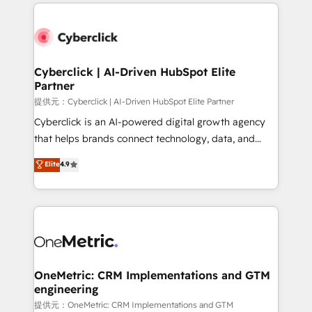
website, or build your new one.
Cyberclick | AI-Driven HubSpot Elite
Partner
提供元：Cyberclick | AI-Driven HubSpot Elite Partner
Cyberclick is an AI-powered digital growth agency
that helps brands connect technology, data, and
creativity to achieve measurable results. Founded in
Elite
4.9
Barcelona and operating across Spain, LATAM, and
the UK, we support global companies in building
smarter marketing, sales, and customer success
strategies. As the only HubSpot Elite Partner in
Iberia (Spain & Portugal), we combine human insight
with intelligent automation to drive sustainable
growth. Our multidisciplinary team designs solutions
OneMetric: CRM Implementations and GTM
engineering
that simplify complexity, boost performance, and
turn innovation into real impact. 🌍 Highlights •
提供元：OneMetric: CRM Implementations and GTM