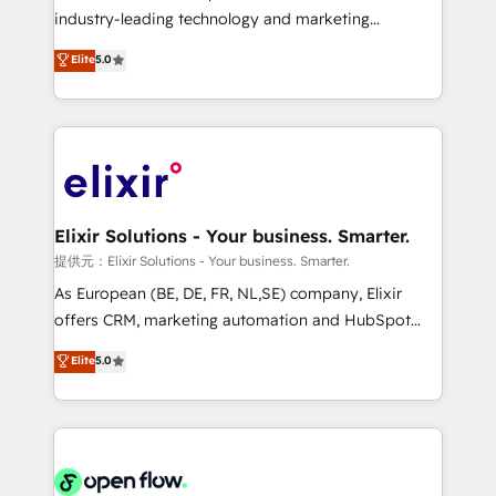
intake; pipeline and document workflows 🛒 E-
industry-leading technology and marketing
Commerce: Shopify, WooCommerce; lifecycle and
consultancy. Our focus is on enterprise and mid-
Elite
5.0
revenue automation 🏢 Real Estate: deal pipelines;
market B2B companies globally that want a strategic
portfolio and lifecycle management 🏭
approach to execute their goals through creative
Manufacturing: ERP integrations; operational
applications of our solutions; Technical HubSpot
alignment 🛡️ Compliance & Data Considerations:
Consulting, Content Marketing, Growth-Driven
HIPAA-aware; CASL-compliant; GDPR-ready
Design, Migrations + Integrations. Mole Street’s
implementations where required 💡 Why 500+
mission is empowering others to realize their
Clients Choose Us: Elite Partner; technical, fast, and
greatness, which is achieved through creating
Elixir Solutions - Your business. Smarter.
built to scale.
absolute clarity, derived from a well-defined
提供元：Elixir Solutions - Your business. Smarter.
strategy, executed well, and reported on with clear
As European (BE, DE, FR, NL,SE) company, Elixir
results. The culture is driven by core values; Joy, Grit,
offers CRM, marketing automation and HubSpot
Accountability, Curiosity, Authenticity, Growth
integration products and services to mid-market
Elite
5.0
Mindedness, and Clarity. We are driven to win for the
and enterprise customers. We ensure that your sales,
collective good of the company and its clientele, and
service and marketing department operates in the
dedicated to breaking the mold from the agency of
most effective way, while at the same time
the past into the consultancy of the future. Great
leveraging your commercial data for a fully
things are happening.
integrated buyers journey. Elixir is located in