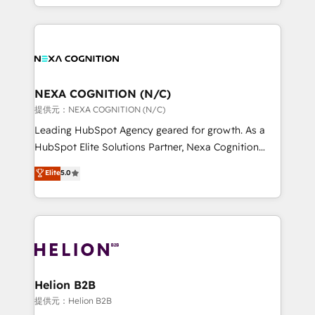
to HubSpot New lead generation strategies Time-
implementation. And we deliver best practice across
saving automations Fresh growth campaigns Robust
the whole HubSpot platform, covering marketing,
help desk Unified revenue operations Dynamic
sales, service, CMS and integrations. We work with
website development Award-winning creative
all businesses, from start-up to Enterprise, and have
design We live and breathe HubSpot and are ready
delivered the largest HubSpot implementations in
to take on real challenges!
the world. Our human approach to digital
NEXA COGNITION (N/C)
transformation is designed for businesses who want
提供元：NEXA COGNITION (N/C)
to grow. And we're passionate about APAC
Leading HubSpot Agency geared for growth. As a
businesses leading the world in technology, agility
HubSpot Elite Solutions Partner, Nexa Cognition
and productivity. We also have a proven track
ranks in the top 1% of global HubSpot Partners and
Elite
5.0
record migrating businesses from CRM & Marketing
has been one of the longest-standing partners since
Platforms such as Salesforce, Dynamics, Pipedrive,
2012. We empower businesses to harness the full
and Marketo onto HubSpot. Our methodology
potential of HubSpot by combining strategic
literally transforms the way the businesses we work
insights with technical excellence, we deliver
with attract and retain customers, manage their
bespoke HubSpot solutions tailored to drive
business people and processes, and how they
measurable growth and operational efficiency. Why
service their customers.
Choose Nexa Cognition? 🚀 HubSpot Expertise: Our
Helion B2B
certified team specialises in CRM implementation,
提供元：Helion B2B