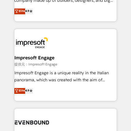
company made up of builders, designers, and big
years as a HubSpot partner. • 2023 Impact Awards:
thinkers. We blend strategy, design, and
Elite
4.9
Platform Migration Excellence. • Top 3 Partner of the
development—always fueled by curiosity—to turn
Year LATAM 2022, 2023, 2024, 2025. • Partner of the
ideas, opportunities, and challenges into meaningful
Year 2024. • Organizer of Aliados.ai (AI, marketing &
experiences. To us, technology is more than just
tech global congress). 👉 Ready to scale your
code; it’s about creating things that are useful, cool,
business with HubSpot? Let Cebra’s experts help
and—most importantly—simple. That’s why we lean
you grow faster, smarter, and with impact.
into bold ideas and shape them into thoughtful
products and strategies that actually make a
Impresoft Engage
difference.
提供元：Impresoft Engage
Impresoft Engage is a unique reality in the Italian
panorama, which was created with the aim of
putting Customer Experience at the center by
Elite
4.9
creating digital environments capable of integrating
people, processes and data. We offer the best
digital solutions on the market, ranging from CRM
processes and technologies to digital strategy, from
marketing automation to online and offline sales
processes through Customer Service Management,