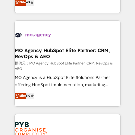
Elite
4.9
to your needs and sales objectives. With 125+
migrate, replatform, and scale smarter. We specialize
certifications, we are part of the most certified
in high-impact CRM and CMS migrations and
Canadian agencies, and we both hold Onboarding
onboarding from platforms like Salesforce, NetSuite,
Accreditations. Based in Canada (coast to coast), our
Zoho, Pardot, Marketo, Microsoft Dynamics, Wix,
services are offered in both English & French.
WordPress and legacy CRMs, turning fragmented
systems into unified, growth-ready HubSpot
architectures that accelerate revenue operations and
MO Agency HubSpot Elite Partner: CRM,
RevOps & AEO
performance. - Multi-object CRM migration, cleanup,
and implementation. - Pre-built and custom
提供元：MO Agency HubSpot Elite Partner: CRM, RevOps &
AEO
integrations across your full tech stack. - Custom
MO Agency is a HubSpot Elite Solutions Partner
object setup, CMS builds, and full-funnel automation.
offering HubSpot implementation, marketing
- Dashboards, lifecycle campaigns, and lead
automation, CRM and RevOps consulting, data
nurturing sequences. - Cross-hub setup across
Elite
5.0
architecture, sales enablement, lifecycle automation,
Marketing, Sales, Operations, and Service Hubs. -
lead scoring and revenue reporting. HubSpot,
Ongoing optimization, managed support, and
Salesforce and integrated enterprise stacks. Digital
scalable retainers. Let’s make HubSpot your most
Marketing, Answer Engine Optimisation, and
powerful growth engine. Built to convert, scale, and
Generative Engine Optimisation (AI Search),
drive results.