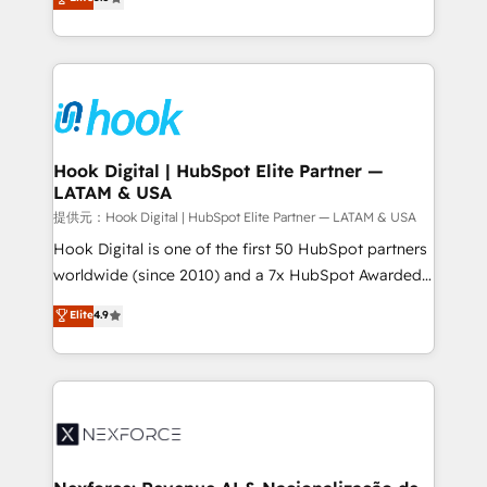
technical know-how and strategic guidance you
they sell, market, and serve. We don't just build your
need to succeed.
HubSpot—we teach your team to own it, then stay
to help you keep winning. What We Do ⚙️ CRM
Implementations across Marketing, Sales, Service,
Data & Content 📈 Sales & Marketing Alignment +
Revenue Team Enablement 🤖 Breeze AI & Custom
Agent Creation 🔄 Custom Integrations & Data
Hook Digital | HubSpot Elite Partner —
LATAM & USA
Migration Why 1406 We become part of your team.
Your team learns while we build. We fix what others
提供元：Hook Digital | HubSpot Elite Partner — LATAM & USA
broke. Built for mid-market reality—practical
Hook Digital is one of the first 50 HubSpot partners
solutions that work with your actual headcount and
worldwide (since 2010) and a 7x HubSpot Awarded
constraints. By the Numbers 🏆 Top 1% of all
Elite Partner. With 500+ projects across the U.S.,
Elite
4.9
HubSpot partners 🔄 Top 5% globally in client
Brazil, and LATAM, we combine global expertise with
retention 📅 8+ years of consistent results since 2017
regional experience. Today, we are Brazil’s largest
Who We Serve Revenue teams, marketing leaders,
HubSpot Elite Partner—trusted by companies across
and sales ops at mid-market companies ready to
the Americas to scale smarter. ⚙️ CRM
move beyond spreadsheets into unified systems
Implementation & Migration Onboarding across all
that drive real business results.
Hubs, plus migrations from Salesforce, Pipedrive, RD
Station, Freshdesk, Intercom, and more. Custom