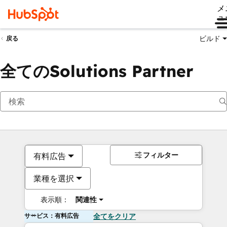
メ
ュ
ビルド
戻る
全てのSolutions Partner
フィルター
有料広告
業種を選択
表示順：
関連性
サービス：有料広告
全てをクリア