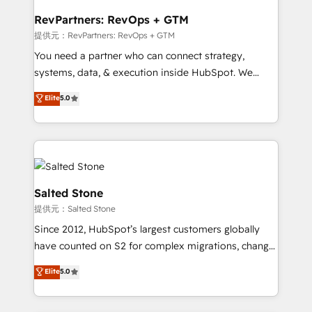
we turn complexity into clarity, human at global
scale. 🏆 HubSpot’s CEO called us “the partner of the
RevPartners: RevOps + GTM
future.” Others agree it is proof of trust built through
提供元：RevPartners: RevOps + GTM
measurable impact.
You need a partner who can connect strategy,
systems, data, & execution inside HubSpot. We
bridge the gap where most agencies fall short by
Elite
5.0
combining GTM strategy with technical execution to
solve the right problem with the right solution. As the
only firm in the world to hold Elite Partner
Accreditations with both HubSpot and Clay, our
clients gain a unique advantage in CRM architecture,
pipeline generation, data intelligence, and go-to-
Salted Stone
market execution. Why B2B Businesses Choose RP: -
提供元：Salted Stone
Secure: Soc2 compliant 🛡️ - Pricing: Implementations
Since 2012, HubSpot’s largest customers globally
starting at $1,5k 💵 - Speed: Launch in 14 days ⚡ -
have counted on S2 for complex migrations, change
Global: 250 professionals across five continents 🌐 -
management, systems integration, and creative
Scale: Fastest tiering Elite HubSpot Partner 🪴 -
Elite
5.0
solutions that deliver measurable impact and
Sales Hub: More implementations than any other
transform brand experiences As one of the few full-
Partner 💻 - Migrations: We convert Salesforce