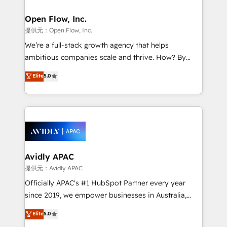
Brussels, Munich, Cologne "Köln", Paris, Amsterdam
and Stockholm Elixir is a first mover and leader
Open Flow, Inc.
when it comes to HubSpot sales and service
提供元：Open Flow, Inc.
implementations, highly renowned for our business
We’re a full-stack growth agency that helps
acumen, process (re-)design experience and a
ambitious companies scale and thrive. How? By
massive amount of success stories in this area. We
upgrading and streamlining every single revenue-
Elite
5.0
integrate HubSpot with complex solutions like SAP,
generating aspect of your business. We’re proud
MicroSoft, custom solutions,... Our company also has
HubSpot Elite Solutions Partners and devout CRM
strong experience with HubSpot UI extensions,
nerds who can harness HubSpot’s custom digital
mobile apps for Field Service Mgt and Retail
tools to improve each touchpoint of your customer
execution, CPQ, customer portals and HubSpot CMS
experience. Working hand-in-hand with your team,
developments. And we're champions when it comes
we’ll assemble a RevOps machine that drives more
to complex data migrations.
traffic, generates better leads and crushes your
Avidly APAC
revenue goals. We've worked with thousands of
提供元：Avidly APAC
HubSpot customers and we'd love to work with you
Officially APAC's #1 HubSpot Partner every year
too! Clients come to us for: Advanced CRM solutions
since 2019, we empower businesses in Australia,
System Integrations both Custom and Native to
New Zealand, and globally to realise their full
Elite
5.0
HubSpot Data System Migrations between systems
potential through enterprise HubSpot CRM