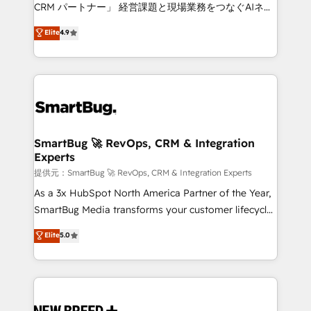
Move from any legacy CRM. Zero downtime, full data
CRM パートナー」 経営課題と現場業務をつなぐAIネイ
integrity. ➤ Implementation: Configure HubSpot to
ティブ・エージェンシーとして、HubSpot Eliteの実装
Elite
4.9
run your revenue process. Sales, marketing, and
力で顧客フロント業務を再設計します。 💡 100inc は何
service wired together. ➤ AI and Integrations: Layer
をする会社か？ HubSpotを共通基盤に、AIエージェン
Breeze AI, custom agents, and APIs to remove
トを組み込んだ顧客フロント業務（マーケティング・営
manual work. ➤ Ongoing Management: Monthly
業・CS）を組織全体で設計・実装する日本のAIネイテ
tune-ups, feature rollouts, adoption coaching. Buying
ィブ・エージェンシーです。事業部・グループ会社・部
HubSpot, switching to it, or reviving a stale portal?
門が分立する組織で、データと業務プロセスのサイロ化
We are built for the work.
を、CRMを軸とした全社共通基盤に再構築します。意
SmartBug 🚀 RevOps, CRM & Integration
Experts
思決定者・PMO・現場担当者に並走します。 1️⃣
HubSpot導入・活用支援 顧客データの一元化から、
提供元：SmartBug 🚀 RevOps, CRM & Integration Experts
GTMの見える化・自動化まで。全Hub統合運用、デー
As a 3x HubSpot North America Partner of the Year,
タ品質設計、グループ横断のCRM統合に対応します。
SmartBug Media transforms your customer lifecycle
2️⃣ AIエージェント組織構築 営業・マーケティング業務
into a revenue engine. Our unified ecosystem
Elite
5.0
の一部をAIが自律実行する組織への移行を設計・実装。
includes specialized divisions Globalia (AI &
Breeze・Claude等をHubSpotと連携させ、役割定義・
Software) and Point Success Media (Paid Media),
運用ルール・成果指標まで含めて設計します。 3️⃣ 全社
making this the official home for all three brands. 🔄
DX × AI推進のPMO伴走支援 複数部門をまたぐDX×AI変
Implementation & Integration - Seamless migrations
革を、構想から実装・定着までPMOとして主導。「設
and system integrations powered by Globalia’s