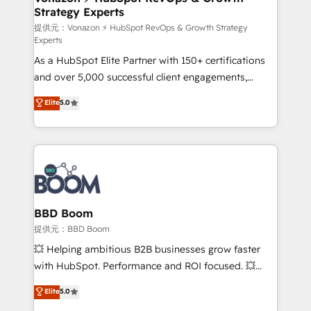
Strategy Experts
pour aligner les équipes marketing, commerciales et
support client (data migration, synchronisation API,
提供元：Vonazon ⚡ HubSpot RevOps & Growth Strategy
Experts
audit et maintenance) ➤ La création de sites internet
As a HubSpot Elite Partner with 150+ certifications
de conversion qui transforment les visiteurs en
and over 5,000 successful client engagements,
opportunités d'affaires ➤ La mise en place de
Vonazon turns marketing complexity into
stratégies d'acquisition marketing (SEO, SEA,
Elite
5.0
measurable, scalable growth. From onboarding to
inbound, automatisation marketing, ABM, IA,
enterprise-grade campaigns, our in-house team
emailing) Informations clés : - 10 ans d'expérience -
builds scalable strategies that drive long-term
100+ intégrations CRM HubSpot réussies - 40
revenue. ⚙️ HubSpot Integration & Optimization •
experts conseil - 150 certifications HubSpot
Seamless CRM, CMS, and automation setup •
cumulées
Complex platform migrations and data cleanups •
Custom APIs and third-party integrations 📈 End-to-
BBD Boom
End Revenue Acceleration • Lifecycle marketing and
提供元：BBD Boom
pipeline growth programs • Sales enablement tools
💥 Helping ambitious B2B businesses grow faster
and CRM optimization • Retention strategies with
with HubSpot. Performance and ROI focused. 💥
customer journey mapping 🏅 Elite-Level HubSpot
BBD Boom is the HubSpot partner that can help you
Elite
5.0
Execution • 750+ onboardings and 2,000+
to HubSpot Better. We work with your teams to
implementations • Deep expertise across marketing,