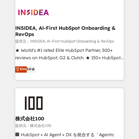
INSIDEA, AI-First HubSpot Onboarding &
RevOps
提供元：INSIDEA, AI-First HubSpot Onboarding & RevOps
★ World's #1 rated Elite HubSpot Partner, 500+
reviews on HubSpot, G2 & Clutch. ★ 150+ HubSpot
Certified Experts & Trainers across the team ★
Elite
5.0
1,500+ implementations across five continents ★ AI-
First, RevOps-led, Onboarding obsessed ★
Company of the Year 2024/25 INSIDEA helps
growing companies turn HubSpot into a revenue
engine. We onboard your team, migrate your data,
and build AI-powered workflows that drive adoption
from week one, in your time zone. What we do ➤
株式会社100
Onboarding: Live in weeks, with workflows built
提供元：株式会社100
around your business, not a template. ➤ Migration:
🏢 HubSpot × AI Agent × DX を統合する「Agentic