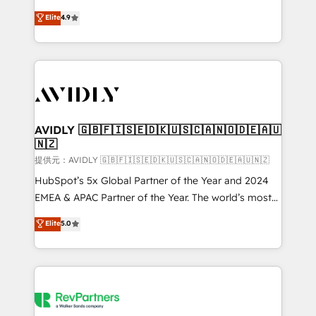
Strategy: Activate Breeze Agents, configure HubSpot
North America. Avec plus de 115 experts en
Elite
4.9
AI, & maximize AEO with tailored AI services. 🧩
marketing automation, Growth, Revops, CRM et
Integrations: Extend HubSpot with custom
webdesign. Markentive is both a consulting firm, a
integrations, hosting, & maintenance.
digital agency and an integrator. With over 115
experts in marketing automation, growth, revops,
CRM and webdesign (We focus on EMEA - USA
customers).
AVIDLY 🇬🇧🇫🇮🇸🇪🇩🇰🇺🇸🇨🇦🇳🇴🇩🇪🇦🇺
🇳🇿
提供元：AVIDLY 🇬🇧🇫🇮🇸🇪🇩🇰🇺🇸🇨🇦🇳🇴🇩🇪🇦🇺🇳🇿
HubSpot’s 5x Global Partner of the Year and 2024
EMEA & APAC Partner of the Year. The world’s most
experienced and fully accredited HubSpot Solutions
Elite
5.0
Partner. 🚀 With 2,750+ HubSpot projects delivered
and 370+ specialists across EMEA, APAC and NAM,
we de-risk complex CRM programmes and
accelerate ROI across every HubSpot Hub. 🧭 From
multi-region migrations to AI-powered automation,