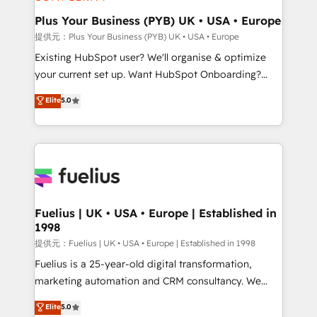
HubSpot Content Hub, WordPress development,
B2B SEO, paid media, and content. We work with
Plus Your Business (PYB) UK • USA • Europe
enterprise and growth-led companies across
提供元：Plus Your Business (PYB) UK • USA • Europe
technology, professional services, financial services
Existing HubSpot user? We'll organise & optimize
and industrial sectors. Offices in Johannesburg, Cape
your current set up. Want HubSpot Onboarding?
Town and London. 500+ HubSpot CRM
We'll customise your CRM & automate your business
Elite
5.0
implementations delivered. AI visibility coverage
processes. Welcome to our Profile! We can help
across ChatGPT, Claude, Perplexity, Gemini and
with... • CRM implementation, reports & workflows,
Google AI Overviews. HubSpot Impact Award -
and team training • CRM migration: Salesforce,
Customer First HubSpot Impact Award - Integrations
Pipedrive, Dynamics etc • Technical projects inc.
Innovation HubSpot Impact Award - Platform
Custom API integrations & ERP systems inc. SAP and
Migration Excellence HubSpot Impact Award -
Netsuite A little about us... • Boutique 'Elite' Team (12
Platform Excellence 35+ full-time HubSpot
super skilled members) • 150+ Clients for Sales Hub,
Fuelius | UK • USA • Europe | Established in
professionals.
1998
Marketing Hub, Service Hub, Data Hub and Website
(CMS) • ISO/IEC 27001:2022, ISO 9001:2015 and
提供元：Fuelius | UK • USA • Europe | Established in 1998
now... ISO 42001: 2023 certified • Exclusive AI
Fuelius is a 25-year-old digital transformation,
'GuardHub' governance framework, based on ISO
marketing automation and CRM consultancy. We
42001 - helping you 'organise complexity' 𝗥𝗲𝗮𝗱𝘆
enable mid-market and enterprise clients to
Elite
5.0
𝗳𝗼𝗿 𝘁𝗵𝗲 𝗻𝗲𝘅𝘁 𝘀𝘁𝗲𝗽? Click the 👈 '𝗖𝗼𝗻𝘁𝗮𝗰𝘁
maximise their return from digital and fuel their