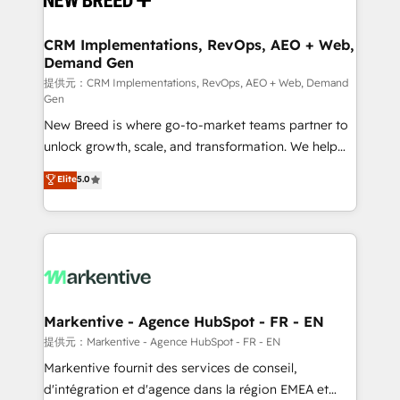
定の代行ではなく、設計の責任」を引き受け、部門横断
technical development team. - 19 HubSpot-certified
の統合・浸透・変革管理を実行します。 ▸ CMS戦略設
trainers to drive platform adoption. 📈 Revenue
CRM Implementations, RevOps, AEO + Web,
計・構築：リード獲得・CVR・SEOを前提にした情報設
Demand Gen
Generation - Full-funnel marketing and high-
計・導線設計・テンプレート設計をContent Hubで一体
performance advertising via Point Success Media. -
提供元：CRM Implementations, RevOps, AEO + Web, Demand
Gen
提供。 ▸ 既存CRM・MAからの移行支援：Salesforce・
Expert deployment of Breeze AI and custom agents
Marketo・Pardot等からの移行、カスタム設計、履歴
New Breed is where go-to-market teams partner to
to automate growth. 🏆 Elite Excellence - 8 platform
データ移行と活用設計まで。 ▸ AEO対応：ChatGPT・
unlock growth, scale, and transformation. We help
accreditations and deep HIPAA-compliance
Perplexity等のAI検索からの流入・引用を前提にコンテ
companies activate HubSpot’s AI-powered
expertise. - A team of 250+ experts dedicated to
Elite
5.0
ンツとサイト構造を最適化。 🏆 なぜ100incを選ぶの
customer platform and operationalize HubSpot’s
your resilient growth.
か？ ✓ HubSpot Eliteパートナー認定 ✓ HubSpotアワ
Loop Marketing framework through expert-led
ード受賞・HUGリーダー ✓ ISO27001:2022 /
services, smart agents, and purpose-built apps,
ISO9001:2015 取得 ✓ 400社以上の導入実績 ✓
tailored to your business. Together, we unlock
HubSpot大百科 出版 CRM・AI活用に関するご相談、現
results, fast. ⚙️CRM & RevOps: Align all Hubs to your
状整理の壁打ちなど、構想段階からお気軽にお問い合わ
buyer journey for clean data, scalability, & reporting.
せください。
🎯Demand Gen & ABM: Drive pipeline with inbound,
Markentive - Agence HubSpot - FR - EN
ABM, AEO, SEO, & paid media. 👩‍💻Web Design:
提供元：Markentive - Agence HubSpot - FR - EN
Build high-performing websites with UX, messaging,
Markentive fournit des services de conseil,
& conversion strategy that drive results. 🤖AI
d'intégration et d'agence dans la région EMEA et