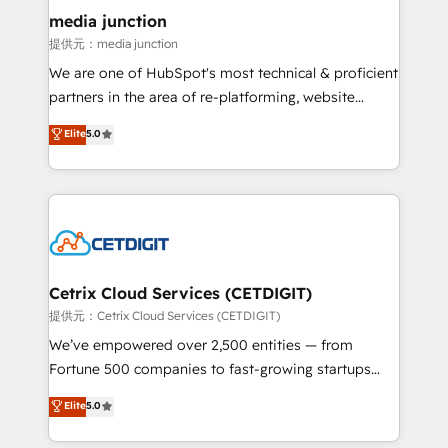
Mexico, USA, and Portugal—we've executed over a
media junction
hundred successful operations. Our approach,
提供元：media junction
rooted in RevOps principles, integrates analysis,
We are one of HubSpot's most technical & proficient
training, planning, and qualification. Leveraging
partners in the area of re-platforming, website
technology, data analytics, CRM optimization, and
design & development. We specialize in multi-hub
Elite
5.0
inbound marketing tactics, we focus on
implementations for mid-market & enterprise
understanding, nurturing, and converting leads.
companies. We are woman-owned, powered by
Partner with us to unlock your business's full
coffee, and we ❤️ dogs. We produce award-winning
potential and achieve sustained growth in today's
work for our clients. 🏆2023 Technical Expertise
competitive market.
Impact Award 🏆2022 Technical Expertise Impact
Award 🏆2022 Platform Migration Excellence Impact
Award 🏆2020 Elite Solutions Partner 🏆2019
Cetrix Cloud Services (CETDIGIT)
Integrations HubSpot Impact Award 🏆2019
提供元：Cetrix Cloud Services (CETDIGIT)
Marketing Enablement HubSpot Impact Award 🏆
We’ve empowered over 2,500 entities — from
2018 Website Design HubSpot Impact Award 🏆2017
Fortune 500 companies to fast-growing startups
Website Design HubSpot Impact Award 🏆2016
and nonprofits — to streamline operations, scale
Elite
5.0
Growth-Driven Design Agency of the Year 🏆2016
revenue, and unlock the full potential of HubSpot.
Sales Enablement HubSpot Impact Award 🏆2015
With deep technical and industry expertise, we fuse