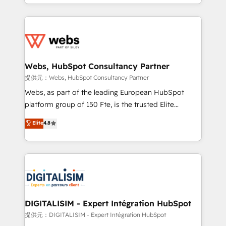
solve all your HubSpot challenges and improve user
sales, and service hubs • Built-in flexibility for
adoption, sales process and marketing results.
startups to global brands
Services 📚 Onboarding your team to HubSpot for
the first time 🔧 Designing and optimising your
HubSpot set-up for better results 🌐 Website design
and build using HubSpot 🔌 Integrating HubSpot
Webs, HubSpot Consultancy Partner
with other systems 🎓 Training your teams to be
提供元：Webs, HubSpot Consultancy Partner
HubSpot pros 📊 Lead generation services using
Webs, as part of the leading European HubSpot
HubSpot Why us? - SIX HubSpot Accreditations -
platform group of 150 Fte, is the trusted Elite
awarded by HubSpot after a rigorous process for
HubSpot CRM Partner offering you a roadmap on
Elite
4.8
CRM, Solutions Architecture, Onboarding , Data
maximizing EBITDA and achieving Commercial
Migration, Custom Integration & Platform
Excellence. With our targeted processes, we
Enablement -Onboarded over 500 businesses to
strengthen your digital transformation and minimize
HubSpot -Top 1% of partners worldwide -In-house
costs. As HubSpot's Advanced Accredited CRM
team of 25+ experts Contact us today to help you
Implementation partner, we provide expertise to
get more from your investment in HubSpot.
drive your business forward. Since 2015 we are fully
www.bbdboom.com
dedicated to HubSpot and with an experienced
DIGITALISIM - Expert Intégration HubSpot
team (50+), we work with reputable companies in
提供元：DIGITALISIM - Expert Intégration HubSpot
B2B sectors such as manufacturing, SaaS and