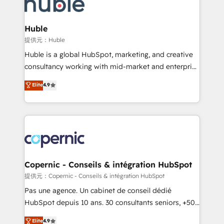
skills, processes, and internal team you need to
CRM Migrations using our in-house "HubScrub" Tool.
attract the right buyers, close deals faster, and grow
without outside dependencies. You’ll learn how to: •
Huble
Set up, audit, and organize your HubSpot portal •
提供元：Huble
Get your sales team fully using HubSpot • Track
Huble is a global HubSpot, marketing, and creative
pipeline and revenue across the entire buyer journey
consultancy working with mid-market and enterprise
• Build an in-house marketing team that drives
businesses. We go beyond implementation, shaping
Elite
4.9
growth • Create content and videos that attract
the strategy, processes, and teams that turn
buyers • Use AI to scale smarter Our coaching-led
HubSpot into a genuine growth engine. Named
approach works best for companies that are done
HubSpot's Global Partner of the Year in 2024,
with outsourcing and ready to build something that
consistently ranked among their top 5 partners
lasts. So if you're ready to become the most trusted
worldwide, and with over 15 years in the ecosystem,
voice in your market, let’s talk.
Huble has built a track record that speaks for itself.
One company, one operating model, delivering
Copernic - Conseils & intégration HubSpot
across offices and consulting teams in the UK, USA,
提供元：Copernic - Conseils & intégration HubSpot
Canada, Germany, France, Belgium, Singapore, and
Pas une agence. Un cabinet de conseil dédié
South Africa. Certified compliant with ISO/IEC
HubSpot depuis 10 ans. 30 consultants seniors, +500
27001:2022 and ISO 9001:2015 across all seven
clients, un ROI mesurable. Notre mission : faire de
Elite
4.9
international offices and 175+ employees.