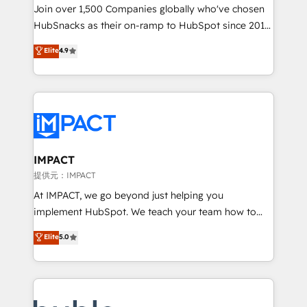
people, exciting ideas and can-do mentality, we
Join over 1,500 Companies globally who've chosen
ensure revenue growth on a daily basis. So tell us
HubSnacks as their on-ramp to HubSpot since 2014
your challenge; our passionate and growth driven
Simple pay-as-you-go plans that accelerate value...
Elite
4.9
team of 100+ experts is ready for you! Driving digital
1️⃣ Set Up | Onboarding New or Check-fixing existing
growth | www.brightdigital.com
HubSpot portals 2️⃣ Scale Up | 100% HubSpot Task
Execution... Global 24/7 ... All Experts 3️⃣ Integrate |
your entire Tech Stack with Custom Integrations
Slash months from your API Integration project... ⬅️
Click "Contact Business" ⬅️ to access 150+ Kickstart
Integration templates that put HubSpot in the center
IMPACT
of your tech stack, syncing... 🛍️ Shopify or
提供元：IMPACT
WooCommerce 💲 Stripe or Paypal 💰 Sage or
At IMPACT, we go beyond just helping you
Netsuite 🤖 Google or Microsoft ✍️ DocuSign or
implement HubSpot. We teach your team how to
PandaDoc 🌐 Avalara or Quaderno HubSnacks holds
master it. As the creators of the Endless Customers
Elite
5.0
the rare Advanced "Custom Integrations"
System™ (the next evolution of They Ask, You
Accreditation, securely sync data across... 🔄 any
Answer), we’re the only HubSpot partner built
apps, in any direction. Stuck on your old CRM..?
entirely around coaching and training. That means
Migrate | seamlessly off your old CRM onto a clean
we don’t do the work for you; we help you build the
new HubSpot portal with Advanced Website and