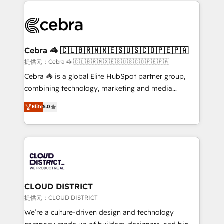
100+ seamless migrations from 15+ different CRMs
OneMetric that matters most: revenue.
✨ 100,000+ hours in HubSpot projects, 75+ full Hub
implementations, and 5,000+ pages ✨ CS: Clients
generating 7-digit MRR from inbound campaigns ✨
CS: 245% organic growth & +751% new visitors for a
Cebra 🦓 🇨🇱🇧🇷🇲🇽🇪🇸🇺🇸🇨🇴🇵🇪🇵🇦
full-funnel HubSpot project ✨ CS: 415% conversion
提供元：Cebra 🦓 🇨🇱🇧🇷🇲🇽🇪🇸🇺🇸🇨🇴🇵🇪🇵🇦
boost with a new HubSpot site Recognized leaders:
Cebra 🦓 is a global Elite HubSpot partner group,
🏆 HubSpot Platform Migration Impact Award 🏆
combining technology, marketing and media
Clutch HubSpot Global Leader 🏆 Finalist: HubSpot
expertise across Latin America and Southern
Elite
5.0
Inbound Campaign of the Year 🏆 Gold AVA Digital
Europe, with teams across 7 countries. Born in Chile,
Award for Best Website 🌟 Accreditations: CRM
we combine local insight with international reach to
Implementation, HubSpot Content Experience, CRM
help businesses grow through technology, creativity,
Data Migration & Custom Integration
AI and strategy. For over 12 years, we’ve delivered
500+ HubSpot implementations, building end-to-
end solutions that integrate CRM, AI automation,
inbound and loop marketing, content, and digital
CLOUD DISTRICT
creativity. Our multicultural team works in Spanish,
提供元：CLOUD DISTRICT
Portuguese, and English to design scalable strategies
We’re a culture-driven design and technology
that drive measurable growth. 🌎 Highlights: • 10+