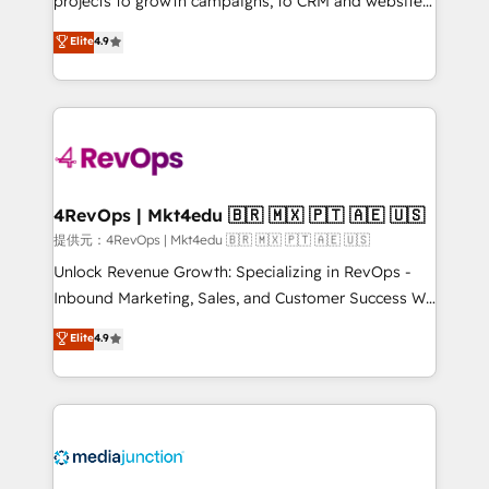
projects to growth campaigns, to CRM and websites.
HubSpot experts backed by over 10+ years of
Hire an agency that's experienced in every inch of
Elite
4.9
HubSpot experience ✔️Flexible pricing models —
HubSpot and willing to work hand-in-hand with your
Hourly-fee (assigned one Dedicated HubSpot
team to simplify the complex and build a better
Admin); Monthly-fee (HubSpot Admin + Project
experience for your team and customers.
Manager); and Fixed Project Cost (as per
requirement). ✔️Helped over 25,000+ customers so
far with our HubSpot solutions. ✔️Bespoke apps &
on-demand bundle services. Connect with us today!
4RevOps | Mkt4edu 🇧🇷 🇲🇽 🇵🇹 🇦🇪 🇺🇸
提供元：4RevOps | Mkt4edu 🇧🇷 🇲🇽 🇵🇹 🇦🇪 🇺🇸
Unlock Revenue Growth: Specializing in RevOps -
Inbound Marketing, Sales, and Customer Success We
specialize in driving revenue growth for companies
Elite
4.9
across industries through tailored marketing, sales,
and customer success strategies, utilizing RevOps
methodologies. As Latin America's largest HubSpot
partner and a global leader in education market, we
offer unparalleled insights. Operating in five
countries—Brazil, UAE (Abu Dhabi/Dubai/Sharjah),