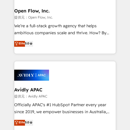
Brussels, Munich, Cologne "Köln", Paris, Amsterdam
and Stockholm Elixir is a first mover and leader
Open Flow, Inc.
when it comes to HubSpot sales and service
提供元：Open Flow, Inc.
implementations, highly renowned for our business
We’re a full-stack growth agency that helps
acumen, process (re-)design experience and a
ambitious companies scale and thrive. How? By
massive amount of success stories in this area. We
upgrading and streamlining every single revenue-
Elite
5.0
integrate HubSpot with complex solutions like SAP,
generating aspect of your business. We’re proud
MicroSoft, custom solutions,... Our company also has
HubSpot Elite Solutions Partners and devout CRM
strong experience with HubSpot UI extensions,
nerds who can harness HubSpot’s custom digital
mobile apps for Field Service Mgt and Retail
tools to improve each touchpoint of your customer
execution, CPQ, customer portals and HubSpot CMS
experience. Working hand-in-hand with your team,
developments. And we're champions when it comes
we’ll assemble a RevOps machine that drives more
to complex data migrations.
traffic, generates better leads and crushes your
Avidly APAC
revenue goals. We've worked with thousands of
提供元：Avidly APAC
HubSpot customers and we'd love to work with you
Officially APAC's #1 HubSpot Partner every year
too! Clients come to us for: Advanced CRM solutions
since 2019, we empower businesses in Australia,
System Integrations both Custom and Native to
New Zealand, and globally to realise their full
Elite
5.0
HubSpot Data System Migrations between systems
potential through enterprise HubSpot CRM