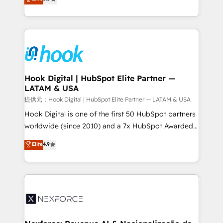
HubSpot partners 🔄 Top 5% globally in client
tailored solutions that drive results by leveraging
retention 📅 8+ years of consistent results since 2017
HubSpot’s platform and data to fuel success.
Who We Serve Revenue teams, marketing leaders,
Technical Solutions: - HubSpot Technical Consulting -
and sales ops at mid-market companies ready to
HubSpot CRM Implementation - HubSpot
move beyond spreadsheets into unified systems
Onboarding - Data Migration & Integrations -
that drive real business results.
Technical Audit & Optimization Strategic Solutions: -
Revenue Operations - Inbound Marketing -
Hook Digital | HubSpot Elite Partner —
LATAM & USA
Outbound Marketing - HubSpot CMS Website
Design & Development We empower our clients to
提供元：Hook Digital | HubSpot Elite Partner — LATAM & USA
reach their full potential by providing transparent,
Hook Digital is one of the first 50 HubSpot partners
relationship-driven support. With over 300 HubSpot
worldwide (since 2010) and a 7x HubSpot Awarded
certifications and accreditations, we deliver both the
Elite Partner. With 500+ projects across the U.S.,
Elite
4.9
technical know-how and strategic guidance you
Brazil, and LATAM, we combine global expertise with
need to succeed.
regional experience. Today, we are Brazil’s largest
HubSpot Elite Partner—trusted by companies across
the Americas to scale smarter. ⚙️ CRM
Implementation & Migration Onboarding across all
Hubs, plus migrations from Salesforce, Pipedrive, RD
Station, Freshdesk, Intercom, and more. Custom