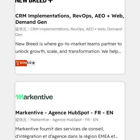
定の代行ではなく、設計の責任」を引き受け、部門横断
technical development team. - 19 HubSpot-certified
の統合・浸透・変革管理を実行します。 ▸ CMS戦略設
trainers to drive platform adoption. 📈 Revenue
CRM Implementations, RevOps, AEO + Web,
計・構築：リード獲得・CVR・SEOを前提にした情報設
Demand Gen
Generation - Full-funnel marketing and high-
計・導線設計・テンプレート設計をContent Hubで一体
performance advertising via Point Success Media. -
提供元：CRM Implementations, RevOps, AEO + Web, Demand
Gen
提供。 ▸ 既存CRM・MAからの移行支援：Salesforce・
Expert deployment of Breeze AI and custom agents
Marketo・Pardot等からの移行、カスタム設計、履歴
New Breed is where go-to-market teams partner to
to automate growth. 🏆 Elite Excellence - 8 platform
データ移行と活用設計まで。 ▸ AEO対応：ChatGPT・
unlock growth, scale, and transformation. We help
accreditations and deep HIPAA-compliance
Perplexity等のAI検索からの流入・引用を前提にコンテ
companies activate HubSpot’s AI-powered
expertise. - A team of 250+ experts dedicated to
Elite
5.0
ンツとサイト構造を最適化。 🏆 なぜ100incを選ぶの
customer platform and operationalize HubSpot’s
your resilient growth.
か？ ✓ HubSpot Eliteパートナー認定 ✓ HubSpotアワ
Loop Marketing framework through expert-led
ード受賞・HUGリーダー ✓ ISO27001:2022 /
services, smart agents, and purpose-built apps,
ISO9001:2015 取得 ✓ 400社以上の導入実績 ✓
tailored to your business. Together, we unlock
HubSpot大百科 出版 CRM・AI活用に関するご相談、現
results, fast. ⚙️CRM & RevOps: Align all Hubs to your
状整理の壁打ちなど、構想段階からお気軽にお問い合わ
buyer journey for clean data, scalability, & reporting.
せください。
🎯Demand Gen & ABM: Drive pipeline with inbound,
Markentive - Agence HubSpot - FR - EN
ABM, AEO, SEO, & paid media. 👩‍💻Web Design:
提供元：Markentive - Agence HubSpot - FR - EN
Build high-performing websites with UX, messaging,
Markentive fournit des services de conseil,
& conversion strategy that drive results. 🤖AI
d'intégration et d'agence dans la région EMEA et