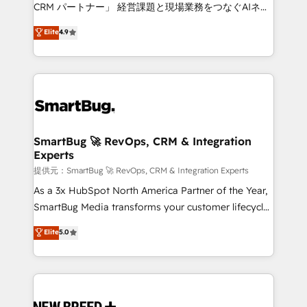
Move from any legacy CRM. Zero downtime, full data
CRM パートナー」 経営課題と現場業務をつなぐAIネイ
integrity. ➤ Implementation: Configure HubSpot to
ティブ・エージェンシーとして、HubSpot Eliteの実装
Elite
4.9
run your revenue process. Sales, marketing, and
力で顧客フロント業務を再設計します。 💡 100inc は何
service wired together. ➤ AI and Integrations: Layer
をする会社か？ HubSpotを共通基盤に、AIエージェン
Breeze AI, custom agents, and APIs to remove
トを組み込んだ顧客フロント業務（マーケティング・営
manual work. ➤ Ongoing Management: Monthly
業・CS）を組織全体で設計・実装する日本のAIネイテ
tune-ups, feature rollouts, adoption coaching. Buying
ィブ・エージェンシーです。事業部・グループ会社・部
HubSpot, switching to it, or reviving a stale portal?
門が分立する組織で、データと業務プロセスのサイロ化
We are built for the work.
を、CRMを軸とした全社共通基盤に再構築します。意
SmartBug 🚀 RevOps, CRM & Integration
Experts
思決定者・PMO・現場担当者に並走します。 1️⃣
HubSpot導入・活用支援 顧客データの一元化から、
提供元：SmartBug 🚀 RevOps, CRM & Integration Experts
GTMの見える化・自動化まで。全Hub統合運用、デー
As a 3x HubSpot North America Partner of the Year,
タ品質設計、グループ横断のCRM統合に対応します。
SmartBug Media transforms your customer lifecycle
2️⃣ AIエージェント組織構築 営業・マーケティング業務
into a revenue engine. Our unified ecosystem
Elite
5.0
の一部をAIが自律実行する組織への移行を設計・実装。
includes specialized divisions Globalia (AI &
Breeze・Claude等をHubSpotと連携させ、役割定義・
Software) and Point Success Media (Paid Media),
運用ルール・成果指標まで含めて設計します。 3️⃣ 全社
making this the official home for all three brands. 🔄
DX × AI推進のPMO伴走支援 複数部門をまたぐDX×AI変
Implementation & Integration - Seamless migrations
革を、構想から実装・定着までPMOとして主導。「設
and system integrations powered by Globalia’s