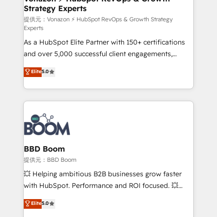
Strategy Experts
pour aligner les équipes marketing, commerciales et
support client (data migration, synchronisation API,
提供元：Vonazon ⚡ HubSpot RevOps & Growth Strategy
Experts
audit et maintenance) ➤ La création de sites internet
As a HubSpot Elite Partner with 150+ certifications
de conversion qui transforment les visiteurs en
and over 5,000 successful client engagements,
opportunités d'affaires ➤ La mise en place de
Vonazon turns marketing complexity into
stratégies d'acquisition marketing (SEO, SEA,
Elite
5.0
measurable, scalable growth. From onboarding to
inbound, automatisation marketing, ABM, IA,
enterprise-grade campaigns, our in-house team
emailing) Informations clés : - 10 ans d'expérience -
builds scalable strategies that drive long-term
100+ intégrations CRM HubSpot réussies - 40
revenue. ⚙️ HubSpot Integration & Optimization •
experts conseil - 150 certifications HubSpot
Seamless CRM, CMS, and automation setup •
cumulées
Complex platform migrations and data cleanups •
Custom APIs and third-party integrations 📈 End-to-
BBD Boom
End Revenue Acceleration • Lifecycle marketing and
提供元：BBD Boom
pipeline growth programs • Sales enablement tools
💥 Helping ambitious B2B businesses grow faster
and CRM optimization • Retention strategies with
with HubSpot. Performance and ROI focused. 💥
customer journey mapping 🏅 Elite-Level HubSpot
BBD Boom is the HubSpot partner that can help you
Elite
5.0
Execution • 750+ onboardings and 2,000+
to HubSpot Better. We work with your teams to
implementations • Deep expertise across marketing,