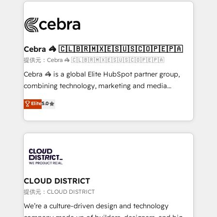
100+ seamless migrations from 15+ different CRMs
OneMetric that matters most: revenue.
✨ 100,000+ hours in HubSpot projects, 75+ full Hub
implementations, and 5,000+ pages ✨ CS: Clients
generating 7-digit MRR from inbound campaigns ✨
CS: 245% organic growth & +751% new visitors for a
Cebra 🦓 🇨🇱🇧🇷🇲🇽🇪🇸🇺🇸🇨🇴🇵🇪🇵🇦
full-funnel HubSpot project ✨ CS: 415% conversion
提供元：Cebra 🦓 🇨🇱🇧🇷🇲🇽🇪🇸🇺🇸🇨🇴🇵🇪🇵🇦
boost with a new HubSpot site Recognized leaders:
Cebra 🦓 is a global Elite HubSpot partner group,
🏆 HubSpot Platform Migration Impact Award 🏆
combining technology, marketing and media
Clutch HubSpot Global Leader 🏆 Finalist: HubSpot
expertise across Latin America and Southern
Elite
5.0
Inbound Campaign of the Year 🏆 Gold AVA Digital
Europe, with teams across 7 countries. Born in Chile,
Award for Best Website 🌟 Accreditations: CRM
we combine local insight with international reach to
Implementation, HubSpot Content Experience, CRM
help businesses grow through technology, creativity,
Data Migration & Custom Integration
AI and strategy. For over 12 years, we’ve delivered
500+ HubSpot implementations, building end-to-
end solutions that integrate CRM, AI automation,
inbound and loop marketing, content, and digital
CLOUD DISTRICT
creativity. Our multicultural team works in Spanish,
提供元：CLOUD DISTRICT
Portuguese, and English to design scalable strategies
We’re a culture-driven design and technology
that drive measurable growth. 🌎 Highlights: • 10+