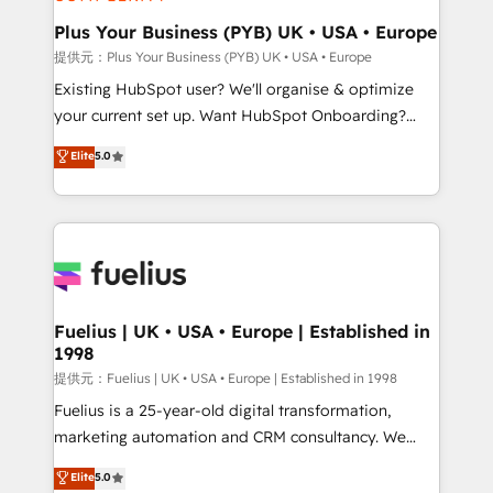
HubSpot Content Hub, WordPress development,
B2B SEO, paid media, and content. We work with
Plus Your Business (PYB) UK • USA • Europe
enterprise and growth-led companies across
提供元：Plus Your Business (PYB) UK • USA • Europe
technology, professional services, financial services
Existing HubSpot user? We'll organise & optimize
and industrial sectors. Offices in Johannesburg, Cape
your current set up. Want HubSpot Onboarding?
Town and London. 500+ HubSpot CRM
We'll customise your CRM & automate your business
Elite
5.0
implementations delivered. AI visibility coverage
processes. Welcome to our Profile! We can help
across ChatGPT, Claude, Perplexity, Gemini and
with... • CRM implementation, reports & workflows,
Google AI Overviews. HubSpot Impact Award -
and team training • CRM migration: Salesforce,
Customer First HubSpot Impact Award - Integrations
Pipedrive, Dynamics etc • Technical projects inc.
Innovation HubSpot Impact Award - Platform
Custom API integrations A little about us... • Boutique
Migration Excellence HubSpot Impact Award -
'Elite' Team (12 super skilled members) • 150+ Clients
Platform Excellence 35+ full-time HubSpot
for Sales Hub, Marketing Hub, Service Hub, Data
Fuelius | UK • USA • Europe | Established in
professionals.
1998
Hub and Website (CMS) • ISO/IEC 27001:2022, ISO
9001:2015 and now... ISO 42001: 2023 certified •
提供元：Fuelius | UK • USA • Europe | Established in 1998
Exclusive AI 'GuardHub' governance framework,
Fuelius is a 25-year-old digital transformation,
based on ISO 42001 - helping you 'organise
marketing automation and CRM consultancy. We
complexity' 𝗥𝗲𝗮𝗱𝘆 𝗳𝗼𝗿 𝘁𝗵𝗲 𝗻𝗲𝘅𝘁 𝘀𝘁𝗲𝗽? Click the
enable mid-market and enterprise clients to
Elite
5.0
👈 '𝗖𝗼𝗻𝘁𝗮𝗰𝘁 𝗯𝘂𝘀𝗶𝗻𝗲𝘀𝘀' button to get in touch
maximise their return from digital and fuel their