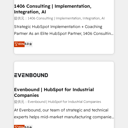
allowing companies to optimize processes and meet
1406 Consulting | Implementation,
Integration, AI
the needs of the customer. We are part of Impresoft
Group, a group of specialized and complementary
提供元：1406 Consulting | Implementation, Integration, AI
companies that divide their offer into 4
Strategic HubSpot Implementation + Coaching
Competence Centers: Smart Manufacturing,
Partner As an Elite HubSpot Partner, 1406 Consulting
Customer First, Enabling Technologies & Security.
helps mid-market revenue teams transform how
Elite
5.0
The synergies generated by these integrations,
they sell, market, and serve. We don't just build your
together with the combination of talents, skills,
HubSpot—we teach your team to own it, then stay
solutions and services, have allowed the group to
to help you keep winning. What We Do ⚙️ CRM
build an unrivaled offering portfolio on the market
Implementations across Marketing, Sales, Service,
to accompany companies on their digital
Data & Content 📈 Sales & Marketing Alignment +
transformation journey.
Revenue Team Enablement 🤖 Breeze AI & Custom
Agent Creation 🔄 Custom Integrations & Data
Evenbound | HubSpot for Industrial
Companies
Migration Why 1406 We become part of your team.
Your team learns while we build. We fix what others
提供元：Evenbound | HubSpot for Industrial Companies
broke. Built for mid-market reality—practical
At Evenbound, our team of strategic and technical
solutions that work with your actual headcount and
experts helps mid-market manufacturing companies
constraints. By the Numbers 🏆 Top 1% of all
achieve real growth. We specialize in delivering
Elite
5.0