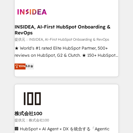
INSIDEA, AI-First HubSpot Onboarding &
RevOps
提供元：INSIDEA, AI-First HubSpot Onboarding & RevOps
★ World's #1 rated Elite HubSpot Partner, 500+
reviews on HubSpot, G2 & Clutch. ★ 150+ HubSpot
Certified Experts & Trainers across the team ★
Elite
5.0
1,500+ implementations across five continents ★ AI-
First, RevOps-led, Onboarding obsessed ★
Company of the Year 2024/25 INSIDEA helps
growing companies turn HubSpot into a revenue
engine. We onboard your team, migrate your data,
and build AI-powered workflows that drive adoption
from week one, in your time zone. What we do ➤
株式会社100
Onboarding: Live in weeks, with workflows built
提供元：株式会社100
around your business, not a template. ➤ Migration:
🏢 HubSpot × AI Agent × DX を統合する「Agentic