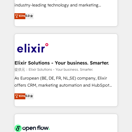
intake; pipeline and document workflows 🛒 E-
industry-leading technology and marketing
Commerce: Shopify, WooCommerce; lifecycle and
consultancy. Our focus is on enterprise and mid-
Elite
5.0
revenue automation 🏢 Real Estate: deal pipelines;
market B2B companies globally that want a strategic
portfolio and lifecycle management 🏭
approach to execute their goals through creative
Manufacturing: ERP integrations; operational
applications of our solutions; Technical HubSpot
alignment 🛡️ Compliance & Data Considerations:
Consulting, Content Marketing, Growth-Driven
HIPAA-aware; CASL-compliant; GDPR-ready
Design, Migrations + Integrations. Mole Street’s
implementations where required 💡 Why 500+
mission is empowering others to realize their
Clients Choose Us: Elite Partner; technical, fast, and
greatness, which is achieved through creating
Elixir Solutions - Your business. Smarter.
built to scale.
absolute clarity, derived from a well-defined
提供元：Elixir Solutions - Your business. Smarter.
strategy, executed well, and reported on with clear
As European (BE, DE, FR, NL,SE) company, Elixir
results. The culture is driven by core values; Joy, Grit,
offers CRM, marketing automation and HubSpot
Accountability, Curiosity, Authenticity, Growth
integration products and services to mid-market
Elite
5.0
Mindedness, and Clarity. We are driven to win for the
and enterprise customers. We ensure that your sales,
collective good of the company and its clientele, and
service and marketing department operates in the
dedicated to breaking the mold from the agency of
most effective way, while at the same time
the past into the consultancy of the future. Great
leveraging your commercial data for a fully
things are happening.
integrated buyers journey. Elixir is located in