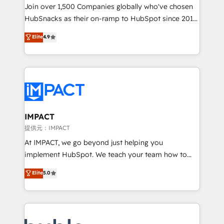
people, exciting ideas and can-do mentality, we
Join over 1,500 Companies globally who've chosen
ensure revenue growth on a daily basis. So tell us
HubSnacks as their on-ramp to HubSpot since 2014
your challenge; our passionate and growth driven
Simple pay-as-you-go plans that accelerate value...
Elite
4.9
team of 100+ experts is ready for you! Driving digital
1️⃣ Set Up | Onboarding New or Check-fixing existing
growth | www.brightdigital.com
HubSpot portals 2️⃣ Scale Up | 100% HubSpot Task
Execution... Global 24/7 ... All Experts 3️⃣ Integrate |
your entire Tech Stack with Custom Integrations
Slash months from your API Integration project... ⬅️
Click "Contact Business" ⬅️ to access 150+ Kickstart
Integration templates that put HubSpot in the center
IMPACT
of your tech stack, syncing... 🛍️ Shopify or
提供元：IMPACT
WooCommerce 💲 Stripe or Paypal 💰 Sage or
At IMPACT, we go beyond just helping you
Netsuite 🤖 Google or Microsoft ✍️ DocuSign or
implement HubSpot. We teach your team how to
PandaDoc 🌐 Avalara or Quaderno HubSnacks holds
master it. As the creators of the Endless Customers
Elite
5.0
the rare Advanced "Custom Integrations"
System™ (the next evolution of They Ask, You
Accreditation, securely sync data across... 🔄 any
Answer), we’re the only HubSpot partner built
apps, in any direction. Stuck on your old CRM..?
entirely around coaching and training. That means
Migrate | seamlessly off your old CRM onto a clean
we don’t do the work for you; we help you build the
new HubSpot portal with Advanced Website and