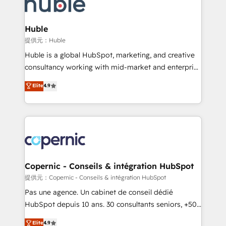
skills, processes, and internal team you need to
CRM Migrations using our in-house "HubScrub" Tool.
attract the right buyers, close deals faster, and grow
without outside dependencies. You’ll learn how to: •
Huble
Set up, audit, and organize your HubSpot portal •
提供元：Huble
Get your sales team fully using HubSpot • Track
Huble is a global HubSpot, marketing, and creative
pipeline and revenue across the entire buyer journey
consultancy working with mid-market and enterprise
• Build an in-house marketing team that drives
businesses. We go beyond implementation, shaping
Elite
4.9
growth • Create content and videos that attract
the strategy, processes, and teams that turn
buyers • Use AI to scale smarter Our coaching-led
HubSpot into a genuine growth engine. Named
approach works best for companies that are done
HubSpot's Global Partner of the Year in 2024,
with outsourcing and ready to build something that
consistently ranked among their top 5 partners
lasts. So if you're ready to become the most trusted
worldwide, and with over 15 years in the ecosystem,
voice in your market, let’s talk.
Huble has built a track record that speaks for itself.
One company, one operating model, delivering
Copernic - Conseils & intégration HubSpot
across offices and consulting teams in the UK, USA,
提供元：Copernic - Conseils & intégration HubSpot
Canada, Germany, France, Belgium, Singapore, and
Pas une agence. Un cabinet de conseil dédié
South Africa. Certified compliant with ISO/IEC
HubSpot depuis 10 ans. 30 consultants seniors, +500
27001:2022 and ISO 9001:2015 across all seven
clients, un ROI mesurable. Notre mission : faire de
Elite
4.9
international offices and 175+ employees.