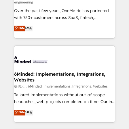
engineering
HubSpot Partner since 2012 • 2022 EMEA Impact
Over the past few years, OneMetric has partnered
Award: Best Integration • 150+ successful HubSpot
with 750+ customers across SaaS, fintech,
projects • Clients in 30+ industries • Proprietary
healthcare, real estate, and other industries. With
technology for integrations • Multilingual team:
Elite
4.9
150+ HubSpot-certified experts, we deliver scalable
English, Spanish, Portuguese & Italian 👉 Grow
solutions to complex GTM and RevOps challenges.
smarter with AI and HubSpot.
Our Expertise 🔹 Onboarding & Implementation:
Accredited HubSpot Partner, ensuring smooth setup
tailored to your GTM motion. 🔹 Migrations:
Accredited HubSpot Partner, ensuring migration
from other CRMs to HubSpot without data loss or
6Minded: Implementations, Integrations,
Websites
downtime. 🔹 RevOps Strategy: Align teams,
processes, and data to drive revenue efficiency. 🔹
提供元：6Minded: Implementations, Integrations, Websites
Integrations: Connect HubSpot with your tech stack
Tailored implementations without out-of-scope
for better adoption. 🔹 Custom Solutions: Build
headaches, web projects completed on time. Our in-
tailored apps, workflows, and configurations. We are
house team of certified CRM architects, experts,
Elite
5.0
SOC 2 Type II and ISO 27001 certified, reinforcing
developers, designers, and marketers handles all
our commitment to data security and compliance. At
aspects of your HubSpot. ✨ 400+ global clients ✨
OneMetric, we help revenue teams focus on the