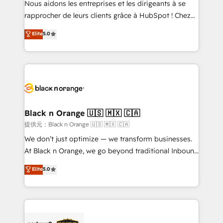
Nous aidons les entreprises et les dirigeants à se
business services. We prepare a customized
rapprocher de leurs clients grâce à HubSpot ! Chez
business case that demonstrates the value and
DIGITALISIM, nous avons l'intime conviction que la
Elite
5.0
impact of your digital transformation, including a
réussite des entreprises passe par l’innovation web,
detailed financial rationale with a focus on ROI and
le marketing digital, et la relation client ! C'est
TCO. As a trusted extension of your team, we
pourquoi, nos experts sont à la fois capables de
believe in the power of partnership. Together, we
gérer votre projet de création de site internet, votre
embark on a transformational journey that sets your
référencement, votre stratégie digitale et le pilotage
business up for long-term success. Unlock your
et l'intégration d'HubSpot ! Les grandes phases d'un
business. If not now, when?
projet HubSpot avec DIGITALISIM : 🧽 Nettoyage,
Black n Orange 🇺🇸 🇲🇽 🇨🇦
migration et intégration des bases de données. 🚀
提供元：Black n Orange 🇺🇸 🇲🇽 🇨🇦
Développement des interfaces avec vos logiciels
We don’t just optimize — we transform businesses.
métiers ⚙️ Configuration de la plateforme HubSpot
At Black n Orange, we go beyond traditional Inbound
📈 Configuration de rapports et tableaux de bord 🤝
Marketing with our exclusive methodologies:
Elite
5.0
Book Process & Guidelines utilisateurs 🎓
BOOMS and BOOST. Together, they form a powerful
Formations des utilisateurs
combination that has driven success for over 800
businesses worldwide. As Elite HubSpot Partners, we
specialize in crafting high-performance growth
strategies that integrate data-driven marketing,