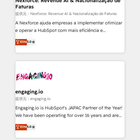
Nexforce: Revenue AI & Nacionalização de
Faturas
objects, automations, and integrations built for
growth. 🚀 AI-Driven GTM Orchestration Unify
提供元：Nexforce: Revenue AI & Nacionalização de Faturas
HubSpot with LinkedIn, WhatsApp, email, paid
A Nexforce ajuda empresas a implementar otimizar
media, and AI voice to drive pipeline. 🤖 AI Custom
e operar a HubSpot com mais eficiência e
Agent Development Deploy AI agents for
previsibilidade de receita. Combinamos Revenue
Elite
5.0
prospecting, follow-ups, service triage, and
Operations (RevOps) e Inteligência Artificial para
knowledge retrieval—built in HubSpot. ⚡ Fast-Track
estruturar processos integrar sistemas organizar
& Growth-Track Services Fast-Track: Rapid HubSpot
dados e automatizar operações. O objetivo é
onboarding in weeks Growth-Track: Unlock
transformar a HubSpot em um verdadeiro sistema
advanced optimization & adoption 📍 São Paulo, BR
operacional de receita conectando equipes
• Des Moines, IA • New York, NY
tecnologia e dados em uma operação integrada.
Também somos distribuidores oficiais da HubSpot
engaging.io
e de mais de 150 softwares globais permitindo
提供元：engaging.io
contratar e pagar a HubSpot em reais com nota
Engaging.io is HubSpot's JAPAC Partner of the Year!
fiscal no Brasil e gerar economia de até 50% na
We have been operating for over 16 years and are
contratação de softwares internacionais.
one of HubSpot's most experienced and technically
Elite
5.0
Oferecemos ainda agentes de IA especializados em
capable Agency Partners globally. We specialise in
HubSpot que automatizam tarefas executam rotinas
complex CRM migrations, implementations,