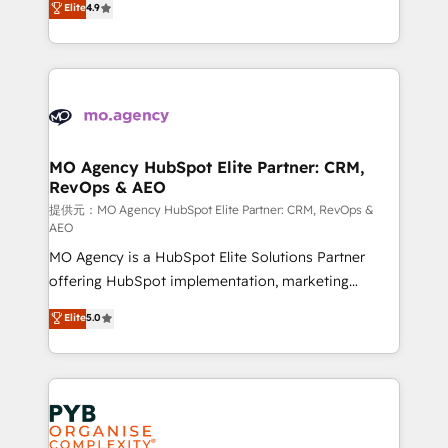
Elite
4.9
to your needs and sales objectives. With 125+
migrate, replatform, and scale smarter. We specialize
certifications, we are part of the most certified
in high-impact CRM and CMS migrations and
Canadian agencies, and we both hold Onboarding
onboarding from platforms like Salesforce, NetSuite,
Accreditations. Based in Canada (coast to coast), our
Zoho, Pardot, Marketo, Microsoft Dynamics, Wix,
services are offered in both English & French.
WordPress and legacy CRMs, turning fragmented
systems into unified, growth-ready HubSpot
architectures that accelerate revenue operations and
MO Agency HubSpot Elite Partner: CRM,
RevOps & AEO
performance. - Multi-object CRM migration, cleanup,
and implementation. - Pre-built and custom
提供元：MO Agency HubSpot Elite Partner: CRM, RevOps &
AEO
integrations across your full tech stack. - Custom
MO Agency is a HubSpot Elite Solutions Partner
object setup, CMS builds, and full-funnel automation.
offering HubSpot implementation, marketing
- Dashboards, lifecycle campaigns, and lead
automation, CRM and RevOps consulting, data
nurturing sequences. - Cross-hub setup across
Elite
5.0
architecture, sales enablement, lifecycle automation,
Marketing, Sales, Operations, and Service Hubs. -
lead scoring and revenue reporting. HubSpot,
Ongoing optimization, managed support, and
Salesforce and integrated enterprise stacks. Digital
scalable retainers. Let’s make HubSpot your most
Marketing, Answer Engine Optimisation, and
powerful growth engine. Built to convert, scale, and
Generative Engine Optimisation (AI Search),
drive results.