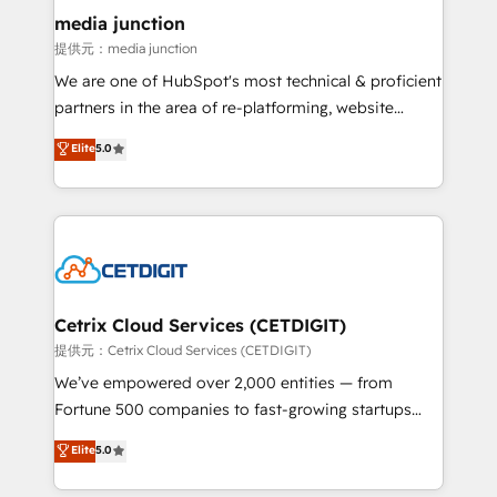
Mexico, USA, and Portugal—we've executed over a
media junction
hundred successful operations. Our approach,
提供元：media junction
rooted in RevOps principles, integrates analysis,
We are one of HubSpot's most technical & proficient
training, planning, and qualification. Leveraging
partners in the area of re-platforming, website
technology, data analytics, CRM optimization, and
design & development. We specialize in multi-hub
Elite
5.0
inbound marketing tactics, we focus on
implementations for mid-market & enterprise
understanding, nurturing, and converting leads.
companies. We are woman-owned, powered by
Partner with us to unlock your business's full
coffee, and we ❤️ dogs. We produce award-winning
potential and achieve sustained growth in today's
work for our clients. 🏆2023 Technical Expertise
competitive market.
Impact Award 🏆2022 Technical Expertise Impact
Award 🏆2022 Platform Migration Excellence Impact
Award 🏆2020 Elite Solutions Partner 🏆2019
Cetrix Cloud Services (CETDIGIT)
Integrations HubSpot Impact Award 🏆2019
提供元：Cetrix Cloud Services (CETDIGIT)
Marketing Enablement HubSpot Impact Award 🏆
We’ve empowered over 2,000 entities — from
2018 Website Design HubSpot Impact Award 🏆2017
Fortune 500 companies to fast-growing startups
Website Design HubSpot Impact Award 🏆2016
and nonprofits — to streamline operations, scale
Elite
5.0
Growth-Driven Design Agency of the Year 🏆2016
revenue, and unlock the full potential of HubSpot.
Sales Enablement HubSpot Impact Award 🏆2015
With deep technical and industry expertise, we fuse