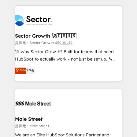
no CRM e mantêm os dados organizados, como um
integrations, custom CMS portal development,
especialista operando a plataforma 24/7. Hoje 300+
design & UX for mid to large to multi national
empresas em 13 países utilizam a Nexforce. Somos
businesses. Our teams are based in North America
a maior parceira da HubSpot na América Latina e
and APAC. We are HubSpot's top-ranked Advanced
líder no ranking global de sucesso do cliente da
Implementation Certified Partner and we contribute
Sector Growth 🚀🇨🇦🇺🇸
HubSpot.
to their advisory council. We strive to do 'good work
提供元：Sector Growth 🚀🇨🇦🇺🇸
with good people' and have worked with incredible
🚀 Why Sector Growth? Built for teams that need
brands. You can see some of them on our website,
HubSpot to actually work - not just be set up. 🔧
along with plenty of case studies.
HubSpot Experts: Onboarding, migrations,
Elite
5.0
automation, and training built for adoption. ⚡ Highly
Technical Execution: ERP, EMR and Custom
Integrations; complex builds delivered in weeks, not
months. 🤖 AI Consulting & Agents: AI-powered
workflows; automation agents; process optimization
inside HubSpot. 🏆 Industry Experience: 🏥
Healthcare: HIPAA implementations; secure data
Mole Street
workflows 💼 Financial Services: compliant
提供元：Mole Street
workflows; audit-ready reporting ⚖️ Legal: client
We are an Elite HubSpot Solutions Partner and