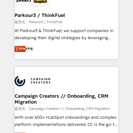
automation, and revenue intelligence to help
companies scale faster and smarter. 🔹 BOOMS:
Parkour3 / ThinkFuel
Demand generation for all your buyers With BOOMS,
提供元：Parkour3 / ThinkFuel
you invest in 100% of your buyers, accelerating your
At Parkour3 & ThinkFuel, we support companies in
growth and positioning yourself as an undisputed
developing their digital strategies by leveraging
leader. 🔹 BOOST: Optimize your digital
technologies and automating their marketing and
Elite
4.9
transformation process A methodology designed to
sales processes to generate growth. Our offer spans
implement HubSpot effectively and optimize your
from Strategy to Operations. We specialize in CRM
digital processes. 🔹 Trusted by Industry Leaders
onboarding and implementation, web design, sales
With an average rating of 4.9/5 and a proven track
& marketing automation, and digital marketing. With
record of business transformation, our growth-first
extensive experience working with tech companies
approach has helped brands dominate their
and manufacturers since 2002, we are committed to
markets.
empowering our clients and developing their
Campaign Creators // Onboarding, CRM
Migration
autonomy. Get to grips with HubSpot through
guided implementation and seamless integration of
提供元：Campaign Creators // Onboarding, CRM Migration
the CRM platform into your digital ecosystem. Would
With over 600+ HubSpot onboardings and complex
you like support in deploying your inbound
platform implementations delivered, CC is the go-to
marketing strategy? We'll provide support tailored
Elite Solutions Partner for businesses ready to