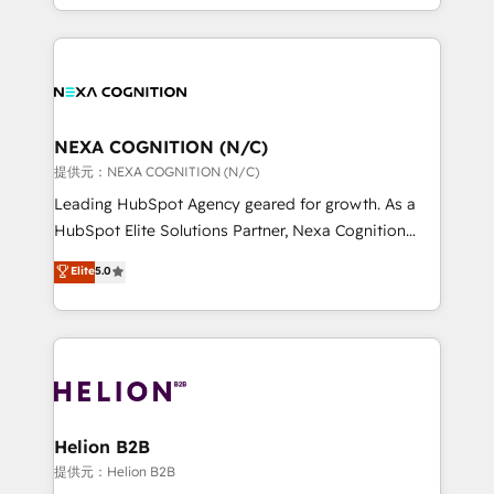
to HubSpot New lead generation strategies Time-
implementation. And we deliver best practice across
saving automations Fresh growth campaigns Robust
the whole HubSpot platform, covering marketing,
help desk Unified revenue operations Dynamic
sales, service, CMS and integrations. We work with
website development Award-winning creative
all businesses, from start-up to Enterprise, and have
design We live and breathe HubSpot and are ready
delivered the largest HubSpot implementations in
to take on real challenges!
the world. Our human approach to digital
NEXA COGNITION (N/C)
transformation is designed for businesses who want
提供元：NEXA COGNITION (N/C)
to grow. And we're passionate about APAC
Leading HubSpot Agency geared for growth. As a
businesses leading the world in technology, agility
HubSpot Elite Solutions Partner, Nexa Cognition
and productivity. We also have a proven track
ranks in the top 1% of global HubSpot Partners and
Elite
5.0
record migrating businesses from CRM & Marketing
has been one of the longest-standing partners since
Platforms such as Salesforce, Dynamics, Pipedrive,
2012. We empower businesses to harness the full
and Marketo onto HubSpot. Our methodology
potential of HubSpot by combining strategic
literally transforms the way the businesses we work
insights with technical excellence, we deliver
with attract and retain customers, manage their
bespoke HubSpot solutions tailored to drive
business people and processes, and how they
measurable growth and operational efficiency. Why
service their customers.
Choose Nexa Cognition? 🚀 HubSpot Expertise: Our
Helion B2B
certified team specialises in CRM implementation,
提供元：Helion B2B