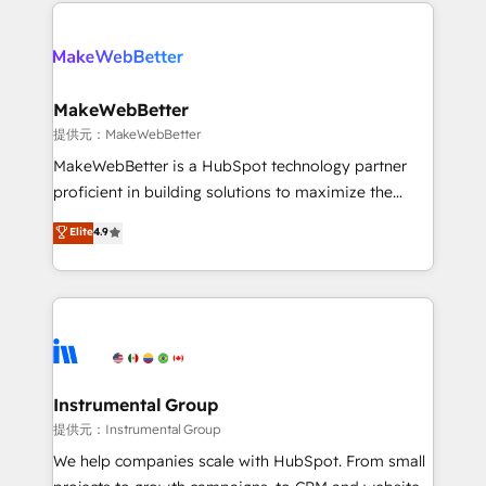
service creative agencies in the HubSpot
addicts to HubSpot evangelists 🧡 Don't hire a
ecosystem, we blend strategy, technology, & award-
marketing agency for an Ops problem. Don't hire a
winning design to build scalable, globally
technical agency for a growth problem. Hire a
regionalized HubSpot websites, integrated
partner built to solve both.
marketing campaigns, & RevOps frameworks that
MakeWebBetter
fuel long-term success We connect the entire
提供元：MakeWebBetter
customer lifecycle through seamless integrations,
MakeWebBetter is a HubSpot technology partner
ensure long-term adoption with change-
proficient in building solutions to maximize the
management programs, and align marketing, sales,
operational efficiency of HubSpot. The fastest-
Elite
4.9
and service to drive sustainable growth With 6 key
growing tech-enabler & facilitator, MakeWebBetter,
HubSpot accreditations and experience across
hands you the blend of HubSpot expertise &
hundreds of organizations in dozens of industries,
eminent solutions & integrations. Trust us to
there’s a good chance one of our globally integrated
streamline your HubSpot experience. 🚀HubSpot
teams has worked with clients just like you Let’s
Elite Partners with 10+ years of HubSpot experience
explore whether S2 is the partner you’ve been
🤝HubSpot Premier Integration partner 🤝Google
looking for...and get your next big initiative moving!
Premier Partner 2023 🌟5 HubSpot Accreditations 🌟
Instrumental Group
Won HubSpot Theme Challenge 2021 🌟INBOUND’19
提供元：Instrumental Group
HubSpot Rising Star Why us? Harnessing the full
We help companies scale with HubSpot. From small
potential of the powerful HubSpot CRM. ✔️A team of