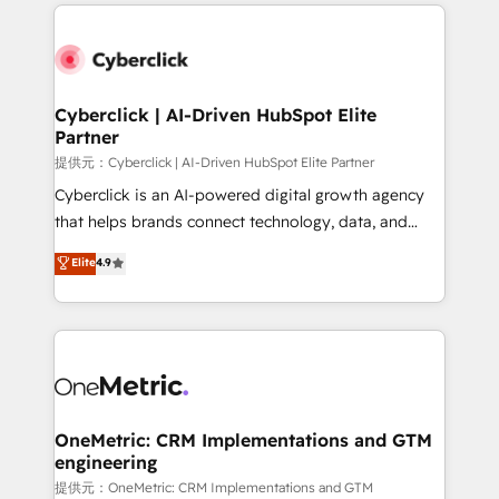
website, or build your new one.
Cyberclick | AI-Driven HubSpot Elite
Partner
提供元：Cyberclick | AI-Driven HubSpot Elite Partner
Cyberclick is an AI-powered digital growth agency
that helps brands connect technology, data, and
creativity to achieve measurable results. Founded in
Elite
4.9
Barcelona and operating across Spain, LATAM, and
the UK, we support global companies in building
smarter marketing, sales, and customer success
strategies. As the only HubSpot Elite Partner in
Iberia (Spain & Portugal), we combine human insight
with intelligent automation to drive sustainable
growth. Our multidisciplinary team designs solutions
OneMetric: CRM Implementations and GTM
engineering
that simplify complexity, boost performance, and
turn innovation into real impact. 🌍 Highlights •
提供元：OneMetric: CRM Implementations and GTM