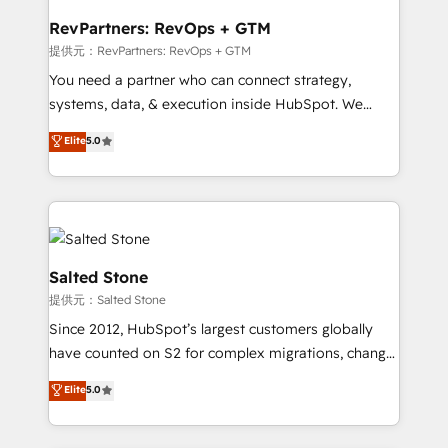
we turn complexity into clarity, human at global
scale. 🏆 HubSpot’s CEO called us “the partner of the
RevPartners: RevOps + GTM
future.” Others agree it is proof of trust built through
提供元：RevPartners: RevOps + GTM
measurable impact.
You need a partner who can connect strategy,
systems, data, & execution inside HubSpot. We
bridge the gap where most agencies fall short by
Elite
5.0
combining GTM strategy with technical execution to
solve the right problem with the right solution. As the
only firm in the world to hold Elite Partner
Accreditations with both HubSpot and Clay, our
clients gain a unique advantage in CRM architecture,
pipeline generation, data intelligence, and go-to-
Salted Stone
market execution. Why B2B Businesses Choose RP: -
提供元：Salted Stone
Secure: Soc2 compliant 🛡️ - Pricing: Implementations
Since 2012, HubSpot’s largest customers globally
starting at $1,5k 💵 - Speed: Launch in 14 days ⚡ -
have counted on S2 for complex migrations, change
Global: 250 professionals across five continents 🌐 -
management, systems integration, and creative
Scale: Fastest tiering Elite HubSpot Partner 🪴 -
Elite
5.0
solutions that deliver measurable impact and
Sales Hub: More implementations than any other
transform brand experiences As one of the few full-
Partner 💻 - Migrations: We convert Salesforce