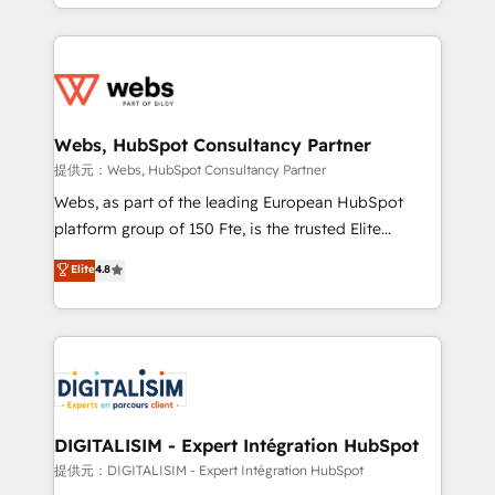
solve all your HubSpot challenges and improve user
sales, and service hubs • Built-in flexibility for
adoption, sales process and marketing results.
startups to global brands
Services 📚 Onboarding your team to HubSpot for
the first time 🔧 Designing and optimising your
HubSpot set-up for better results 🌐 Website design
and build using HubSpot 🔌 Integrating HubSpot
Webs, HubSpot Consultancy Partner
with other systems 🎓 Training your teams to be
提供元：Webs, HubSpot Consultancy Partner
HubSpot pros 📊 Lead generation services using
Webs, as part of the leading European HubSpot
HubSpot Why us? - SIX HubSpot Accreditations -
platform group of 150 Fte, is the trusted Elite
awarded by HubSpot after a rigorous process for
HubSpot CRM Partner offering you a roadmap on
Elite
4.8
CRM, Solutions Architecture, Onboarding , Data
maximizing EBITDA and achieving Commercial
Migration, Custom Integration & Platform
Excellence. With our targeted processes, we
Enablement -Onboarded over 500 businesses to
strengthen your digital transformation and minimize
HubSpot -Top 1% of partners worldwide -In-house
costs. As HubSpot's Advanced Accredited CRM
team of 25+ experts Contact us today to help you
Implementation partner, we provide expertise to
get more from your investment in HubSpot.
drive your business forward. Since 2015 we are fully
www.bbdboom.com
dedicated to HubSpot and with an experienced
DIGITALISIM - Expert Intégration HubSpot
team (50+), we work with reputable companies in
提供元：DIGITALISIM - Expert Intégration HubSpot
B2B sectors such as manufacturing, SaaS and