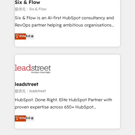
helps the following industries: logistics & 3PL, home
Six & Flow
improvement & construction, branding and
提供元：Six & Flow
commercialization, real estate, health, education,
Six & Flow is an AI-first HubSpot consultancy and
SaaS, Software Dev & IT and consulting, make the
RevOps partner helping ambitious organisations
most out of their HubSpot experience operating in
grow with clarity, confidence, and intelligence.
Elite
5.0
the United States, EU, UAE, Mexico and Latin
Operating across the UK, Netherlands, Ireland, and
America. From casual user to super fan: make
Canada, we’ve delivered thousands of successful
HubSpot an experience you LOVE!
HubSpot projects for mid-market and enterprise
clients worldwide, with over 10 years experience. We
combine HubSpot, data, and AI to design connected
go-to-market systems that align people, process,
and technology for predictable, scalable revenue
leadstreet
growth. Our expertise spans RevOps, CRM and data
提供元：leadstreet
architecture, AI enablement, and strategic marketing,
HubSpot. Done Right. Elite HubSpot Partner with
delivered through our proprietary FLAIR framework
proven expertise across 650+ HubSpot
for responsible AI adoption. As a HubSpot Elite
implementations. With 12+ years of HubSpot
Elite
5.0
Partner and ISO 27001:2022 certified consultancy,
experience, we help you use the HubSpot platform
we blend strategy, creativity, and technology to help
to its fullest capacity, improve your current HubSpot
organisations scale smarter and grow stronger.