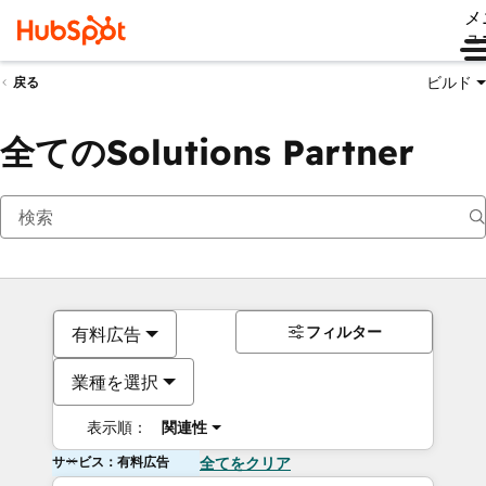
メ
ュ
ビルド
戻る
全てのSolutions Partner
フィルター
有料広告
業種を選択
表示順：
関連性
サービス：有料広告
全てをクリア