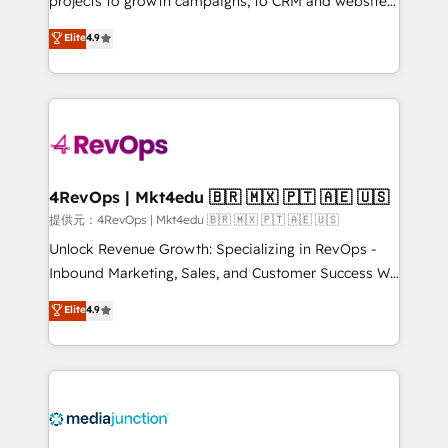
projects to growth campaigns, to CRM and websites.
HubSpot experts backed by over 10+ years of
Hire an agency that's experienced in every inch of
Elite
4.9
HubSpot experience ✔️Flexible pricing models —
HubSpot and willing to work hand-in-hand with your
Hourly-fee (assigned one Dedicated HubSpot
team to simplify the complex and build a better
Admin); Monthly-fee (HubSpot Admin + Project
experience for your team and customers.
Manager); and Fixed Project Cost (as per
requirement). ✔️Helped over 25,000+ customers so
far with our HubSpot solutions. ✔️Bespoke apps &
on-demand bundle services. Connect with us today!
4RevOps | Mkt4edu 🇧🇷 🇲🇽 🇵🇹 🇦🇪 🇺🇸
提供元：4RevOps | Mkt4edu 🇧🇷 🇲🇽 🇵🇹 🇦🇪 🇺🇸
Unlock Revenue Growth: Specializing in RevOps -
Inbound Marketing, Sales, and Customer Success We
specialize in driving revenue growth for companies
Elite
4.9
across industries through tailored marketing, sales,
and customer success strategies, utilizing RevOps
methodologies. As Latin America's largest HubSpot
partner and a global leader in education market, we
offer unparalleled insights. Operating in five
countries—Brazil, UAE (Abu Dhabi/Dubai/Sharjah),