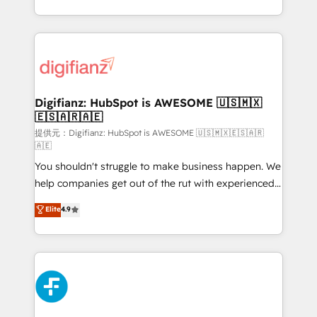
(𝘸𝘦'𝘳𝘦 𝘴𝘶𝘱𝘦𝘳 𝘳𝘦𝘴𝘱𝘰𝘯𝘴𝘪𝘷𝘦)
growth. We modernise platforms, streamline
operations that are causing inefficiencies, improve
customer experiences, integrate systems, and
supercharge revenue operations Key services: • CRM
Implementation • Systems Integration • Digital
Transformation / Web Development • RevOps &
Digifianz: HubSpot is AWESOME 🇺🇸🇲🇽
🇪🇸🇦🇷🇦🇪
Sales Consulting • Marketing Automation What
makes us different? 🚀 Top 0.5% of global HubSpot
提供元：Digifianz: HubSpot is AWESOME 🇺🇸🇲🇽🇪🇸🇦🇷
🇦🇪
agencies ⚙️ The strongest technical ability and
You shouldn't struggle to make business happen. We
integration capabilities 💼 Consultative, long-term
help companies get out of the rut with experienced,
partners who will embed ourselves into your
process-oriented teams implementing HubSpot
business, processes and systems 🏢 We specialise in
Elite
4.9
Marketing, Sales, Service, CMS and Operations Hub,
working with mid-market and enterprise
so selling and actually engaging with your customers
organisations, global organisations and those with
feels easy and pain-free. We are a top ranked
complex use cases 🏆 CRM Implementation,
HubSpot Elite Partner, winner of Rookie of the Year
Platform Enablement, Custom Integration and
and Customer First Awards, 4.9/5 rating in HubSpot
Onboarding Accredited 🔐 ISO27001 & ISO9001
Reviews and 4.9/5 rating in Clutch Reviews. Digifianz
Certified