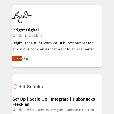
Growth-Driven Design Agency of the Year 🏆2015
automation, integration, and AI innovation to deliver
Became the 5th Agency to reach Diamond 🏆2014
lasting impact. We specialize in: • Turnkey and end-
HubSpot COS Performance Award 🏆2014 HubSpot
to-end HubSpot implementations • Onboarding for
COS Design Award 🏆2013 HubSpot Marketplace
Sales, Service, Marketing & Content Hubs • AI voice
Provider of the Year 🏆2011 Became a HubSpot
and chat agents, predictive automation, and smart
Bright Digital
Partner 📆Founded in 1997
workflows • Salesforce + HubSpot integration •
提供元：Bright Digital
RevOps and AI-driven sales enablement • Website
Bright is the #1 full-service HubSpot partner for
design and CMS development • ERP integration: SAP,
ambitious companies that want to grow smarter.
NetSuite, Microsoft Dynamics, … • Data cleansing
From HubSpot onboarding, to training, from
Elite
4.9
and CRM migration from any platform •
developing a new website to lead generation and
Client/member portals built on HubSpot • Custom
digital marketing; we do it all (and with great
and complex integrations: SAM.gov, GovWin,
results)! In short, our services include: - HubSpot
QuickBooks, PandaDoc, ClickUp, Shopify, Mapsly,
consultancy: onboarding, training, data migration -
WooCommerce, BuilderTrend, and more Experience
HubSpot development: websites, custom modules,
the difference — reach out to see how AI + HubSpot
integrations - Marketing & sales solutions: digital
can transform your business.
marketing, advertising, campaigns, content and
Set Up | Scale Up | Integrate | HubSnacks
FlexPlan
design We connect people, data and technology to
improve customer experiences. With our bright
提供元：Set Up | Scale Up | Integrate | HubSnacks FlexPlan