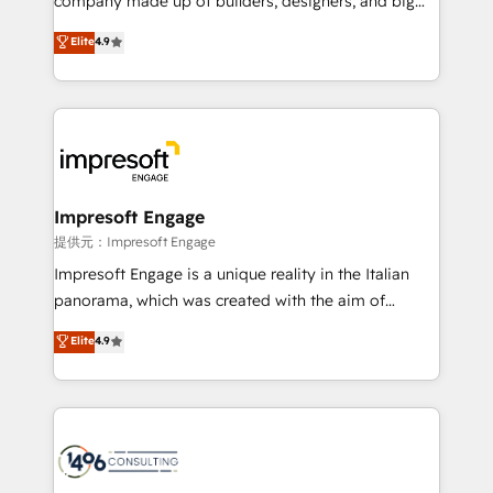
company made up of builders, designers, and big
years as a HubSpot partner. • 2023 Impact Awards:
thinkers. We blend strategy, design, and
Elite
4.9
Platform Migration Excellence. • Top 3 Partner of the
development—always fueled by curiosity—to turn
Year LATAM 2022, 2023, 2024, 2025. • Partner of the
ideas, opportunities, and challenges into meaningful
Year 2024. • Organizer of Aliados.ai (AI, marketing &
experiences. To us, technology is more than just
tech global congress). 👉 Ready to scale your
code; it’s about creating things that are useful, cool,
business with HubSpot? Let Cebra’s experts help
and—most importantly—simple. That’s why we lean
you grow faster, smarter, and with impact.
into bold ideas and shape them into thoughtful
products and strategies that actually make a
Impresoft Engage
difference.
提供元：Impresoft Engage
Impresoft Engage is a unique reality in the Italian
panorama, which was created with the aim of
putting Customer Experience at the center by
Elite
4.9
creating digital environments capable of integrating
people, processes and data. We offer the best
digital solutions on the market, ranging from CRM
processes and technologies to digital strategy, from
marketing automation to online and offline sales
processes through Customer Service Management,