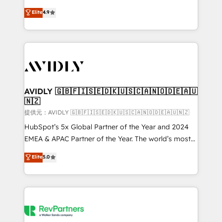
Strategy: Activate Breeze Agents, configure HubSpot
North America. Avec plus de 115 experts en
Elite
4.9
AI, & maximize AEO with tailored AI services. 🧩
marketing automation, Growth, Revops, CRM et
Integrations: Extend HubSpot with custom
webdesign. Markentive is both a consulting firm, a
integrations, hosting, & maintenance.
digital agency and an integrator. With over 115
experts in marketing automation, growth, revops,
CRM and webdesign (We focus on EMEA - USA
customers).
AVIDLY 🇬🇧🇫🇮🇸🇪🇩🇰🇺🇸🇨🇦🇳🇴🇩🇪🇦🇺
🇳🇿
提供元：AVIDLY 🇬🇧🇫🇮🇸🇪🇩🇰🇺🇸🇨🇦🇳🇴🇩🇪🇦🇺🇳🇿
HubSpot’s 5x Global Partner of the Year and 2024
EMEA & APAC Partner of the Year. The world’s most
experienced and fully accredited HubSpot Solutions
Elite
5.0
Partner. 🚀 With 2,750+ HubSpot projects delivered
and 370+ specialists across EMEA, APAC and NAM,
we de-risk complex CRM programmes and
accelerate ROI across every HubSpot Hub. 🧭 From
multi-region migrations to AI-powered automation,