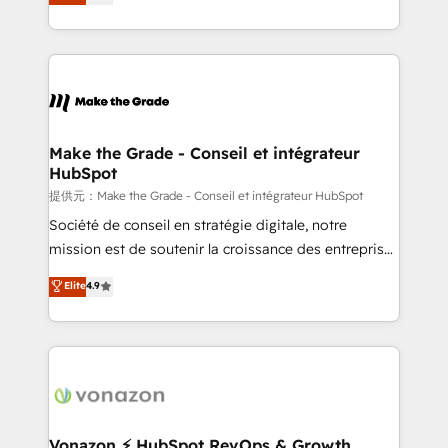
HubSpot un vrai levier de performance pour votre
organisation. Cela passe par la compréhension de
vos processus, la fiabilisation de vos données et
l'alignement de vos équipes — avant même d'ouvrir
la plateforme. Nos domaines d'intervention : -
Intégration & paramétrage HubSpot - Migration CRM
& reprise de données - Stratégie RevOps &
Make the Grade - Conseil et intégrateur
HubSpot
alignement Marketing / Sales - Data, reporting &
tableaux de bord - Onboarding, audit &
提供元：Make the Grade - Conseil et intégrateur HubSpot
optimisation - Intégrations métiers (ERP, téléphonie,
Société de conseil en stratégie digitale, notre
e-commerce) - Formation & accompagnement au
mission est de soutenir la croissance des entreprises
changement Nous intervenons auprès des PME, ETI
B2B à travers l’acquisition de nouveaux clients,
Elite
4.9
et grandes entreprises en France et à l'international,
l'intégration CRM et le développement des revenus
dans des secteurs variés : SaaS, immobilier,
auprès de vos comptes existants. En France et à
industrie, éducation, banque & assurance, transport
l'international, nous travaillons avec des ETI
& logistique.
ambitieuses, des grands groupes voulant aller au-
delà d’une simple transformation digitale et des
startups florissantes. Nos 3 grandes expertises sont :
➤ L’intégration de CRM et de méthodologie RevOps
Vonazon ⚡ HubSpot RevOps & Growth