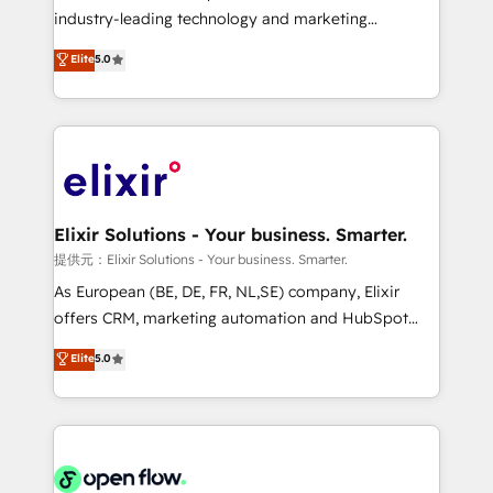
intake; pipeline and document workflows 🛒 E-
industry-leading technology and marketing
Commerce: Shopify, WooCommerce; lifecycle and
consultancy. Our focus is on enterprise and mid-
Elite
5.0
revenue automation 🏢 Real Estate: deal pipelines;
market B2B companies globally that want a strategic
portfolio and lifecycle management 🏭
approach to execute their goals through creative
Manufacturing: ERP integrations; operational
applications of our solutions; Technical HubSpot
alignment 🛡️ Compliance & Data Considerations:
Consulting, Content Marketing, Growth-Driven
HIPAA-aware; CASL-compliant; GDPR-ready
Design, Migrations + Integrations. Mole Street’s
implementations where required 💡 Why 500+
mission is empowering others to realize their
Clients Choose Us: Elite Partner; technical, fast, and
greatness, which is achieved through creating
Elixir Solutions - Your business. Smarter.
built to scale.
absolute clarity, derived from a well-defined
提供元：Elixir Solutions - Your business. Smarter.
strategy, executed well, and reported on with clear
As European (BE, DE, FR, NL,SE) company, Elixir
results. The culture is driven by core values; Joy, Grit,
offers CRM, marketing automation and HubSpot
Accountability, Curiosity, Authenticity, Growth
integration products and services to mid-market
Elite
5.0
Mindedness, and Clarity. We are driven to win for the
and enterprise customers. We ensure that your sales,
collective good of the company and its clientele, and
service and marketing department operates in the
dedicated to breaking the mold from the agency of
most effective way, while at the same time
the past into the consultancy of the future. Great
leveraging your commercial data for a fully
things are happening.
integrated buyers journey. Elixir is located in