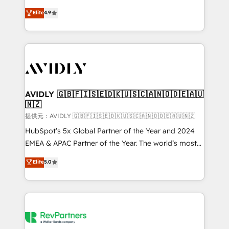
Strategy: Activate Breeze Agents, configure HubSpot
North America. Avec plus de 115 experts en
Elite
4.9
AI, & maximize AEO with tailored AI services. 🧩
marketing automation, Growth, Revops, CRM et
Integrations: Extend HubSpot with custom
webdesign. Markentive is both a consulting firm, a
integrations, hosting, & maintenance.
digital agency and an integrator. With over 115
experts in marketing automation, growth, revops,
CRM and webdesign (We focus on EMEA - USA
customers).
AVIDLY 🇬🇧🇫🇮🇸🇪🇩🇰🇺🇸🇨🇦🇳🇴🇩🇪🇦🇺
🇳🇿
提供元：AVIDLY 🇬🇧🇫🇮🇸🇪🇩🇰🇺🇸🇨🇦🇳🇴🇩🇪🇦🇺🇳🇿
HubSpot’s 5x Global Partner of the Year and 2024
EMEA & APAC Partner of the Year. The world’s most
experienced and fully accredited HubSpot Solutions
Elite
5.0
Partner. 🚀 With 2,750+ HubSpot projects delivered
and 370+ specialists across EMEA, APAC and NAM,
we de-risk complex CRM programmes and
accelerate ROI across every HubSpot Hub. 🧭 From
multi-region migrations to AI-powered automation,