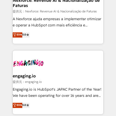
Nexforce: Revenue AI & Nacionalização de
Faturas
objects, automations, and integrations built for
growth. 🚀 AI-Driven GTM Orchestration Unify
提供元：Nexforce: Revenue AI & Nacionalização de Faturas
HubSpot with LinkedIn, WhatsApp, email, paid
A Nexforce ajuda empresas a implementar otimizar
media, and AI voice to drive pipeline. 🤖 AI Custom
e operar a HubSpot com mais eficiência e
Agent Development Deploy AI agents for
previsibilidade de receita. Combinamos Revenue
Elite
5.0
prospecting, follow-ups, service triage, and
Operations (RevOps) e Inteligência Artificial para
knowledge retrieval—built in HubSpot. ⚡ Fast-Track
estruturar processos integrar sistemas organizar
& Growth-Track Services Fast-Track: Rapid HubSpot
dados e automatizar operações. O objetivo é
onboarding in weeks Growth-Track: Unlock
transformar a HubSpot em um verdadeiro sistema
advanced optimization & adoption 📍 São Paulo, BR
operacional de receita conectando equipes
• Des Moines, IA • New York, NY
tecnologia e dados em uma operação integrada.
Também somos distribuidores oficiais da HubSpot
engaging.io
e de mais de 150 softwares globais permitindo
提供元：engaging.io
contratar e pagar a HubSpot em reais com nota
Engaging.io is HubSpot's JAPAC Partner of the Year!
fiscal no Brasil e gerar economia de até 50% na
We have been operating for over 16 years and are
contratação de softwares internacionais.
one of HubSpot's most experienced and technically
Elite
5.0
Oferecemos ainda agentes de IA especializados em
capable Agency Partners globally. We specialise in
HubSpot que automatizam tarefas executam rotinas
complex CRM migrations, implementations,