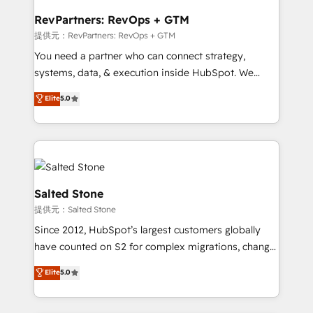
we turn complexity into clarity, human at global
scale. 🏆 HubSpot’s CEO called us “the partner of the
RevPartners: RevOps + GTM
future.” Others agree it is proof of trust built through
提供元：RevPartners: RevOps + GTM
measurable impact.
You need a partner who can connect strategy,
systems, data, & execution inside HubSpot. We
bridge the gap where most agencies fall short by
Elite
5.0
combining GTM strategy with technical execution to
solve the right problem with the right solution. As the
only firm in the world to hold Elite Partner
Accreditations with both HubSpot and Clay, our
clients gain a unique advantage in CRM architecture,
pipeline generation, data intelligence, and go-to-
Salted Stone
market execution. Why B2B Businesses Choose RP: -
提供元：Salted Stone
Secure: Soc2 compliant 🛡️ - Pricing: Implementations
Since 2012, HubSpot’s largest customers globally
starting at $1,5k 💵 - Speed: Launch in 14 days ⚡ -
have counted on S2 for complex migrations, change
Global: 250 professionals across five continents 🌐 -
management, systems integration, and creative
Scale: Fastest tiering Elite HubSpot Partner 🪴 -
Elite
5.0
solutions that deliver measurable impact and
Sales Hub: More implementations than any other
transform brand experiences As one of the few full-
Partner 💻 - Migrations: We convert Salesforce