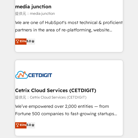
Mexico, USA, and Portugal—we've executed over a
media junction
hundred successful operations. Our approach,
提供元：media junction
rooted in RevOps principles, integrates analysis,
We are one of HubSpot's most technical & proficient
training, planning, and qualification. Leveraging
partners in the area of re-platforming, website
technology, data analytics, CRM optimization, and
design & development. We specialize in multi-hub
Elite
5.0
inbound marketing tactics, we focus on
implementations for mid-market & enterprise
understanding, nurturing, and converting leads.
companies. We are woman-owned, powered by
Partner with us to unlock your business's full
coffee, and we ❤️ dogs. We produce award-winning
potential and achieve sustained growth in today's
work for our clients. 🏆2023 Technical Expertise
competitive market.
Impact Award 🏆2022 Technical Expertise Impact
Award 🏆2022 Platform Migration Excellence Impact
Award 🏆2020 Elite Solutions Partner 🏆2019
Cetrix Cloud Services (CETDIGIT)
Integrations HubSpot Impact Award 🏆2019
提供元：Cetrix Cloud Services (CETDIGIT)
Marketing Enablement HubSpot Impact Award 🏆
We’ve empowered over 2,000 entities — from
2018 Website Design HubSpot Impact Award 🏆2017
Fortune 500 companies to fast-growing startups
Website Design HubSpot Impact Award 🏆2016
and nonprofits — to streamline operations, scale
Elite
5.0
Growth-Driven Design Agency of the Year 🏆2016
revenue, and unlock the full potential of HubSpot.
Sales Enablement HubSpot Impact Award 🏆2015
With deep technical and industry expertise, we fuse