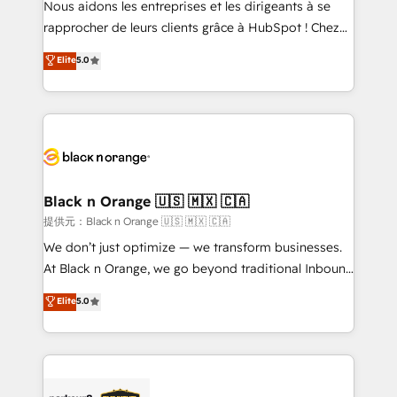
Nous aidons les entreprises et les dirigeants à se
business services. We prepare a customized
rapprocher de leurs clients grâce à HubSpot ! Chez
business case that demonstrates the value and
DIGITALISIM, nous avons l'intime conviction que la
Elite
5.0
impact of your digital transformation, including a
réussite des entreprises passe par l’innovation web,
detailed financial rationale with a focus on ROI and
le marketing digital, et la relation client ! C'est
TCO. As a trusted extension of your team, we
pourquoi, nos experts sont à la fois capables de
believe in the power of partnership. Together, we
gérer votre projet de création de site internet, votre
embark on a transformational journey that sets your
référencement, votre stratégie digitale et le pilotage
business up for long-term success. Unlock your
et l'intégration d'HubSpot ! Les grandes phases d'un
business. If not now, when?
projet HubSpot avec DIGITALISIM : 🧽 Nettoyage,
Black n Orange 🇺🇸 🇲🇽 🇨🇦
migration et intégration des bases de données. 🚀
提供元：Black n Orange 🇺🇸 🇲🇽 🇨🇦
Développement des interfaces avec vos logiciels
We don’t just optimize — we transform businesses.
métiers ⚙️ Configuration de la plateforme HubSpot
At Black n Orange, we go beyond traditional Inbound
📈 Configuration de rapports et tableaux de bord 🤝
Marketing with our exclusive methodologies:
Elite
5.0
Book Process & Guidelines utilisateurs 🎓
BOOMS and BOOST. Together, they form a powerful
Formations des utilisateurs
combination that has driven success for over 800
businesses worldwide. As Elite HubSpot Partners, we
specialize in crafting high-performance growth
strategies that integrate data-driven marketing,