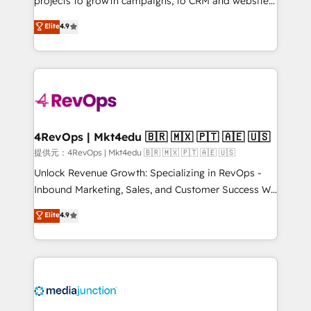
projects to growth campaigns, to CRM and websites.
HubSpot experts backed by over 10+ years of
Hire an agency that's experienced in every inch of
Elite
4.9
HubSpot experience ✔️Flexible pricing models —
HubSpot and willing to work hand-in-hand with your
Hourly-fee (assigned one Dedicated HubSpot
team to simplify the complex and build a better
Admin); Monthly-fee (HubSpot Admin + Project
experience for your team and customers.
Manager); and Fixed Project Cost (as per
requirement). ✔️Helped over 25,000+ customers so
far with our HubSpot solutions. ✔️Bespoke apps &
on-demand bundle services. Connect with us today!
4RevOps | Mkt4edu 🇧🇷 🇲🇽 🇵🇹 🇦🇪 🇺🇸
提供元：4RevOps | Mkt4edu 🇧🇷 🇲🇽 🇵🇹 🇦🇪 🇺🇸
Unlock Revenue Growth: Specializing in RevOps -
Inbound Marketing, Sales, and Customer Success We
specialize in driving revenue growth for companies
Elite
4.9
across industries through tailored marketing, sales,
and customer success strategies, utilizing RevOps
methodologies. As Latin America's largest HubSpot
partner and a global leader in education market, we
offer unparalleled insights. Operating in five
countries—Brazil, UAE (Abu Dhabi/Dubai/Sharjah),