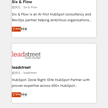
helps the following industries: logistics & 3PL, home
Six & Flow
improvement & construction, branding and
提供元：Six & Flow
commercialization, real estate, health, education,
Six & Flow is an AI-first HubSpot consultancy and
SaaS, Software Dev & IT and consulting, make the
RevOps partner helping ambitious organisations
most out of their HubSpot experience operating in
grow with clarity, confidence, and intelligence.
Elite
5.0
the United States, EU, UAE, Mexico and Latin
Operating across the UK, Netherlands, Ireland, and
America. From casual user to super fan: make
Canada, we’ve delivered thousands of successful
HubSpot an experience you LOVE!
HubSpot projects for mid-market and enterprise
clients worldwide, with over 10 years experience. We
combine HubSpot, data, and AI to design connected
go-to-market systems that align people, process,
and technology for predictable, scalable revenue
leadstreet
growth. Our expertise spans RevOps, CRM and data
提供元：leadstreet
architecture, AI enablement, and strategic marketing,
HubSpot. Done Right. Elite HubSpot Partner with
delivered through our proprietary FLAIR framework
proven expertise across 650+ HubSpot
for responsible AI adoption. As a HubSpot Elite
implementations. With 12+ years of HubSpot
Elite
5.0
Partner and ISO 27001:2022 certified consultancy,
experience, we help you use the HubSpot platform
we blend strategy, creativity, and technology to help
to its fullest capacity, improve your current HubSpot
organisations scale smarter and grow stronger.