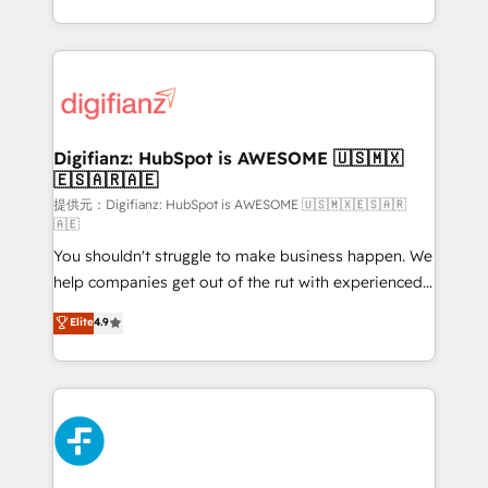
(𝘸𝘦'𝘳𝘦 𝘴𝘶𝘱𝘦𝘳 𝘳𝘦𝘴𝘱𝘰𝘯𝘴𝘪𝘷𝘦)
growth. We modernise platforms, streamline
operations that are causing inefficiencies, improve
customer experiences, integrate systems, and
supercharge revenue operations Key services: • CRM
Implementation • Systems Integration • Digital
Transformation / Web Development • RevOps &
Digifianz: HubSpot is AWESOME 🇺🇸🇲🇽
🇪🇸🇦🇷🇦🇪
Sales Consulting • Marketing Automation What
makes us different? 🚀 Top 0.5% of global HubSpot
提供元：Digifianz: HubSpot is AWESOME 🇺🇸🇲🇽🇪🇸🇦🇷
🇦🇪
agencies ⚙️ The strongest technical ability and
You shouldn't struggle to make business happen. We
integration capabilities 💼 Consultative, long-term
help companies get out of the rut with experienced,
partners who will embed ourselves into your
process-oriented teams implementing HubSpot
business, processes and systems 🏢 We specialise in
Elite
4.9
Marketing, Sales, Service, CMS and Operations Hub,
working with mid-market and enterprise
so selling and actually engaging with your customers
organisations, global organisations and those with
feels easy and pain-free. We are a top ranked
complex use cases 🏆 CRM Implementation,
HubSpot Elite Partner, winner of Rookie of the Year
Platform Enablement, Custom Integration and
and Customer First Awards, 4.9/5 rating in HubSpot
Onboarding Accredited 🔐 ISO27001 & ISO9001
Reviews and 4.9/5 rating in Clutch Reviews. Digifianz
Certified