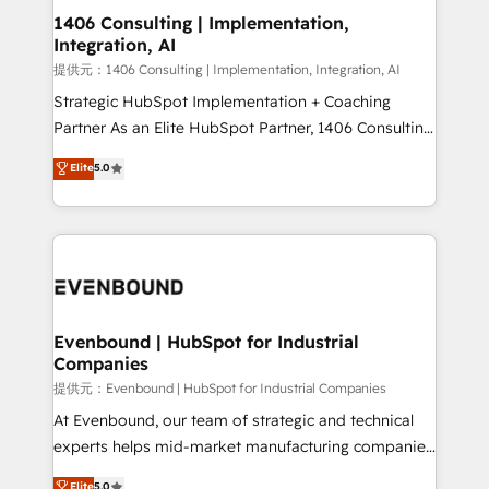
allowing companies to optimize processes and meet
1406 Consulting | Implementation,
Integration, AI
the needs of the customer. We are part of Impresoft
Group, a group of specialized and complementary
提供元：1406 Consulting | Implementation, Integration, AI
companies that divide their offer into 4
Strategic HubSpot Implementation + Coaching
Competence Centers: Smart Manufacturing,
Partner As an Elite HubSpot Partner, 1406 Consulting
Customer First, Enabling Technologies & Security.
helps mid-market revenue teams transform how
Elite
5.0
The synergies generated by these integrations,
they sell, market, and serve. We don't just build your
together with the combination of talents, skills,
HubSpot—we teach your team to own it, then stay
solutions and services, have allowed the group to
to help you keep winning. What We Do ⚙️ CRM
build an unrivaled offering portfolio on the market
Implementations across Marketing, Sales, Service,
to accompany companies on their digital
Data & Content 📈 Sales & Marketing Alignment +
transformation journey.
Revenue Team Enablement 🤖 Breeze AI & Custom
Agent Creation 🔄 Custom Integrations & Data
Evenbound | HubSpot for Industrial
Companies
Migration Why 1406 We become part of your team.
Your team learns while we build. We fix what others
提供元：Evenbound | HubSpot for Industrial Companies
broke. Built for mid-market reality—practical
At Evenbound, our team of strategic and technical
solutions that work with your actual headcount and
experts helps mid-market manufacturing companies
constraints. By the Numbers 🏆 Top 1% of all
achieve real growth. We specialize in delivering
Elite
5.0