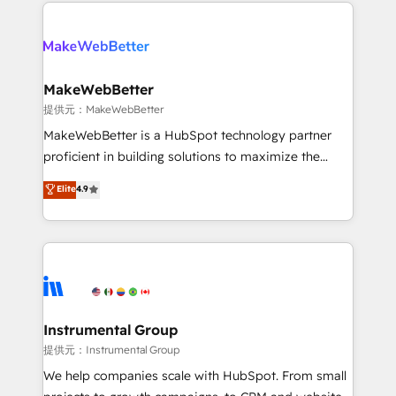
service creative agencies in the HubSpot
addicts to HubSpot evangelists 🧡 Don't hire a
ecosystem, we blend strategy, technology, & award-
marketing agency for an Ops problem. Don't hire a
winning design to build scalable, globally
technical agency for a growth problem. Hire a
regionalized HubSpot websites, integrated
partner built to solve both.
marketing campaigns, & RevOps frameworks that
MakeWebBetter
fuel long-term success We connect the entire
提供元：MakeWebBetter
customer lifecycle through seamless integrations,
MakeWebBetter is a HubSpot technology partner
ensure long-term adoption with change-
proficient in building solutions to maximize the
management programs, and align marketing, sales,
operational efficiency of HubSpot. The fastest-
Elite
4.9
and service to drive sustainable growth With 6 key
growing tech-enabler & facilitator, MakeWebBetter,
HubSpot accreditations and experience across
hands you the blend of HubSpot expertise &
hundreds of organizations in dozens of industries,
eminent solutions & integrations. Trust us to
there’s a good chance one of our globally integrated
streamline your HubSpot experience. 🚀HubSpot
teams has worked with clients just like you Let’s
Elite Partners with 10+ years of HubSpot experience
explore whether S2 is the partner you’ve been
🤝HubSpot Premier Integration partner 🤝Google
looking for...and get your next big initiative moving!
Premier Partner 2023 🌟5 HubSpot Accreditations 🌟
Instrumental Group
Won HubSpot Theme Challenge 2021 🌟INBOUND’19
提供元：Instrumental Group
HubSpot Rising Star Why us? Harnessing the full
We help companies scale with HubSpot. From small
potential of the powerful HubSpot CRM. ✔️A team of