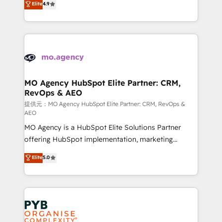
Elite
4.9
to your needs and sales objectives. With 125+
migrate, replatform, and scale smarter. We specialize
certifications, we are part of the most certified
in high-impact CRM and CMS migrations and
Canadian agencies, and we both hold Onboarding
onboarding from platforms like Salesforce, NetSuite,
Accreditations. Based in Canada (coast to coast), our
Zoho, Pardot, Marketo, Microsoft Dynamics, Wix,
services are offered in both English & French.
WordPress and legacy CRMs, turning fragmented
systems into unified, growth-ready HubSpot
architectures that accelerate revenue operations and
MO Agency HubSpot Elite Partner: CRM,
RevOps & AEO
performance. - Multi-object CRM migration, cleanup,
and implementation. - Pre-built and custom
提供元：MO Agency HubSpot Elite Partner: CRM, RevOps &
AEO
integrations across your full tech stack. - Custom
MO Agency is a HubSpot Elite Solutions Partner
object setup, CMS builds, and full-funnel automation.
offering HubSpot implementation, marketing
- Dashboards, lifecycle campaigns, and lead
automation, CRM and RevOps consulting, data
nurturing sequences. - Cross-hub setup across
Elite
5.0
architecture, sales enablement, lifecycle automation,
Marketing, Sales, Operations, and Service Hubs. -
lead scoring and revenue reporting. HubSpot,
Ongoing optimization, managed support, and
Salesforce and integrated enterprise stacks. Digital
scalable retainers. Let’s make HubSpot your most
Marketing, Answer Engine Optimisation, and
powerful growth engine. Built to convert, scale, and
Generative Engine Optimisation (AI Search),
drive results.