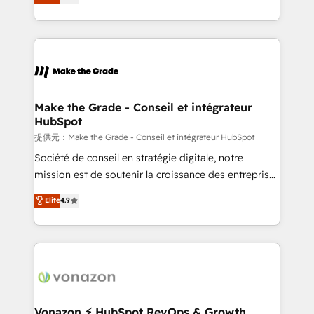
HubSpot un vrai levier de performance pour votre
organisation. Cela passe par la compréhension de
vos processus, la fiabilisation de vos données et
l'alignement de vos équipes — avant même d'ouvrir
la plateforme. Nos domaines d'intervention : -
Intégration & paramétrage HubSpot - Migration CRM
& reprise de données - Stratégie RevOps &
Make the Grade - Conseil et intégrateur
HubSpot
alignement Marketing / Sales - Data, reporting &
tableaux de bord - Onboarding, audit &
提供元：Make the Grade - Conseil et intégrateur HubSpot
optimisation - Intégrations métiers (ERP, téléphonie,
Société de conseil en stratégie digitale, notre
e-commerce) - Formation & accompagnement au
mission est de soutenir la croissance des entreprises
changement Nous intervenons auprès des PME, ETI
B2B à travers l’acquisition de nouveaux clients,
Elite
4.9
et grandes entreprises en France et à l'international,
l'intégration CRM et le développement des revenus
dans des secteurs variés : SaaS, immobilier,
auprès de vos comptes existants. En France et à
industrie, éducation, banque & assurance, transport
l'international, nous travaillons avec des ETI
& logistique.
ambitieuses, des grands groupes voulant aller au-
delà d’une simple transformation digitale et des
startups florissantes. Nos 3 grandes expertises sont :
➤ L’intégration de CRM et de méthodologie RevOps
Vonazon ⚡ HubSpot RevOps & Growth