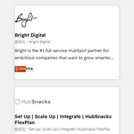
Growth-Driven Design Agency of the Year 🏆2015
automation, integration, and AI innovation to deliver
Became the 5th Agency to reach Diamond 🏆2014
lasting impact. We specialize in: • Turnkey and end-
HubSpot COS Performance Award 🏆2014 HubSpot
to-end HubSpot implementations • Onboarding for
COS Design Award 🏆2013 HubSpot Marketplace
Sales, Service, Marketing & Content Hubs • AI voice
Provider of the Year 🏆2011 Became a HubSpot
and chat agents, predictive automation, and smart
Bright Digital
Partner 📆Founded in 1997
workflows • Salesforce + HubSpot integration •
提供元：Bright Digital
RevOps and AI-driven sales enablement • Website
Bright is the #1 full-service HubSpot partner for
design and CMS development • ERP integration: SAP,
ambitious companies that want to grow smarter.
NetSuite, Microsoft Dynamics, … • Data cleansing
From HubSpot onboarding, to training, from
Elite
4.9
and CRM migration from any platform •
developing a new website to lead generation and
Client/member portals built on HubSpot • Custom
digital marketing; we do it all (and with great
and complex integrations: SAM.gov, GovWin,
results)! In short, our services include: - HubSpot
QuickBooks, PandaDoc, ClickUp, Shopify, Mapsly,
consultancy: onboarding, training, data migration -
WooCommerce, BuilderTrend, and more Experience
HubSpot development: websites, custom modules,
the difference — reach out to see how AI + HubSpot
integrations - Marketing & sales solutions: digital
can transform your business.
marketing, advertising, campaigns, content and
Set Up | Scale Up | Integrate | HubSnacks
FlexPlan
design We connect people, data and technology to
improve customer experiences. With our bright
提供元：Set Up | Scale Up | Integrate | HubSnacks FlexPlan