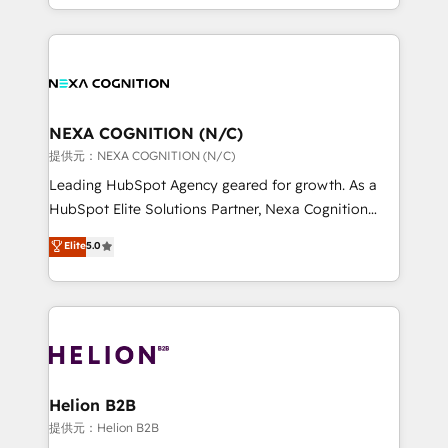
to HubSpot New lead generation strategies Time-
implementation. And we deliver best practice across
saving automations Fresh growth campaigns Robust
the whole HubSpot platform, covering marketing,
help desk Unified revenue operations Dynamic
sales, service, CMS and integrations. We work with
website development Award-winning creative
all businesses, from start-up to Enterprise, and have
design We live and breathe HubSpot and are ready
delivered the largest HubSpot implementations in
to take on real challenges!
the world. Our human approach to digital
NEXA COGNITION (N/C)
transformation is designed for businesses who want
提供元：NEXA COGNITION (N/C)
to grow. And we're passionate about APAC
Leading HubSpot Agency geared for growth. As a
businesses leading the world in technology, agility
HubSpot Elite Solutions Partner, Nexa Cognition
and productivity. We also have a proven track
ranks in the top 1% of global HubSpot Partners and
Elite
5.0
record migrating businesses from CRM & Marketing
has been one of the longest-standing partners since
Platforms such as Salesforce, Dynamics, Pipedrive,
2012. We empower businesses to harness the full
and Marketo onto HubSpot. Our methodology
potential of HubSpot by combining strategic
literally transforms the way the businesses we work
insights with technical excellence, we deliver
with attract and retain customers, manage their
bespoke HubSpot solutions tailored to drive
business people and processes, and how they
measurable growth and operational efficiency. Why
service their customers.
Choose Nexa Cognition? 🚀 HubSpot Expertise: Our
Helion B2B
certified team specialises in CRM implementation,
提供元：Helion B2B