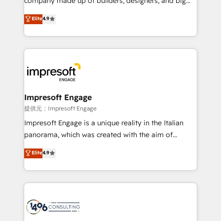
company made up of builders, designers, and big
years as a HubSpot partner. • 2023 Impact Awards:
thinkers. We blend strategy, design, and
Elite
4.9
Platform Migration Excellence. • Top 3 Partner of the
development—always fueled by curiosity—to turn
Year LATAM 2022, 2023, 2024, 2025. • Partner of the
ideas, opportunities, and challenges into meaningful
Year 2024. • Organizer of Aliados.ai (AI, marketing &
experiences. To us, technology is more than just
tech global congress). 👉 Ready to scale your
code; it’s about creating things that are useful, cool,
business with HubSpot? Let Cebra’s experts help
and—most importantly—simple. That’s why we lean
you grow faster, smarter, and with impact.
into bold ideas and shape them into thoughtful
products and strategies that actually make a
Impresoft Engage
difference.
提供元：Impresoft Engage
Impresoft Engage is a unique reality in the Italian
panorama, which was created with the aim of
putting Customer Experience at the center by
Elite
4.9
creating digital environments capable of integrating
people, processes and data. We offer the best
digital solutions on the market, ranging from CRM
processes and technologies to digital strategy, from
marketing automation to online and offline sales
processes through Customer Service Management,