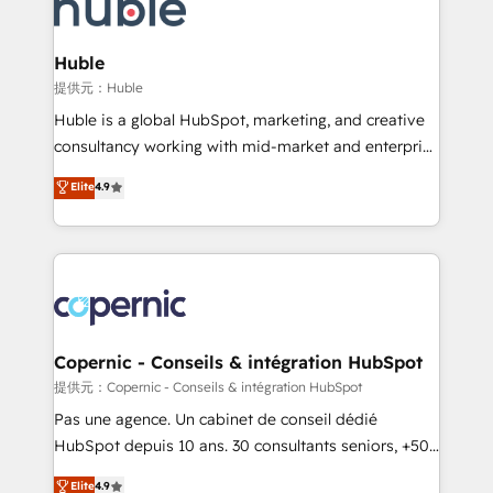
skills, processes, and internal team you need to
CRM Migrations using our in-house "HubScrub" Tool.
attract the right buyers, close deals faster, and grow
without outside dependencies. You’ll learn how to: •
Huble
Set up, audit, and organize your HubSpot portal •
提供元：Huble
Get your sales team fully using HubSpot • Track
Huble is a global HubSpot, marketing, and creative
pipeline and revenue across the entire buyer journey
consultancy working with mid-market and enterprise
• Build an in-house marketing team that drives
businesses. We go beyond implementation, shaping
Elite
4.9
growth • Create content and videos that attract
the strategy, processes, and teams that turn
buyers • Use AI to scale smarter Our coaching-led
HubSpot into a genuine growth engine. Named
approach works best for companies that are done
HubSpot's Global Partner of the Year in 2024,
with outsourcing and ready to build something that
consistently ranked among their top 5 partners
lasts. So if you're ready to become the most trusted
worldwide, and with over 15 years in the ecosystem,
voice in your market, let’s talk.
Huble has built a track record that speaks for itself.
One company, one operating model, delivering
Copernic - Conseils & intégration HubSpot
across offices and consulting teams in the UK, USA,
提供元：Copernic - Conseils & intégration HubSpot
Canada, Germany, France, Belgium, Singapore, and
Pas une agence. Un cabinet de conseil dédié
South Africa. Certified compliant with ISO/IEC
HubSpot depuis 10 ans. 30 consultants seniors, +500
27001:2022 and ISO 9001:2015 across all seven
clients, un ROI mesurable. Notre mission : faire de
Elite
4.9
international offices and 175+ employees.