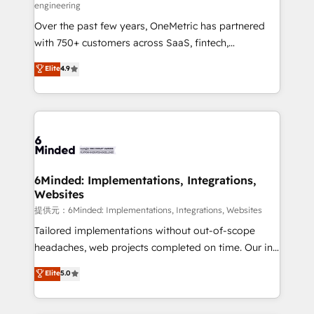
engineering
HubSpot Partner since 2012 • 2022 EMEA Impact
Over the past few years, OneMetric has partnered
Award: Best Integration • 150+ successful HubSpot
with 750+ customers across SaaS, fintech,
projects • Clients in 30+ industries • Proprietary
healthcare, real estate, and other industries. With
technology for integrations • Multilingual team:
Elite
4.9
150+ HubSpot-certified experts, we deliver scalable
English, Spanish, Portuguese & Italian 👉 Grow
solutions to complex GTM and RevOps challenges.
smarter with AI and HubSpot.
Our Expertise 🔹 Onboarding & Implementation:
Accredited HubSpot Partner, ensuring smooth setup
tailored to your GTM motion. 🔹 Migrations:
Accredited HubSpot Partner, ensuring migration
from other CRMs to HubSpot without data loss or
6Minded: Implementations, Integrations,
Websites
downtime. 🔹 RevOps Strategy: Align teams,
processes, and data to drive revenue efficiency. 🔹
提供元：6Minded: Implementations, Integrations, Websites
Integrations: Connect HubSpot with your tech stack
Tailored implementations without out-of-scope
for better adoption. 🔹 Custom Solutions: Build
headaches, web projects completed on time. Our in-
tailored apps, workflows, and configurations. We are
house team of certified CRM architects, experts,
Elite
5.0
SOC 2 Type II and ISO 27001 certified, reinforcing
developers, designers, and marketers handles all
our commitment to data security and compliance. At
aspects of your HubSpot. ✨ 400+ global clients ✨
OneMetric, we help revenue teams focus on the