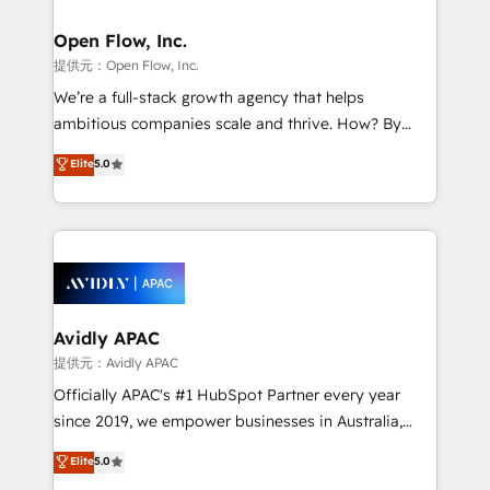
Brussels, Munich, Cologne "Köln", Paris, Amsterdam
and Stockholm Elixir is a first mover and leader
Open Flow, Inc.
when it comes to HubSpot sales and service
提供元：Open Flow, Inc.
implementations, highly renowned for our business
We’re a full-stack growth agency that helps
acumen, process (re-)design experience and a
ambitious companies scale and thrive. How? By
massive amount of success stories in this area. We
upgrading and streamlining every single revenue-
Elite
5.0
integrate HubSpot with complex solutions like SAP,
generating aspect of your business. We’re proud
MicroSoft, custom solutions,... Our company also has
HubSpot Elite Solutions Partners and devout CRM
strong experience with HubSpot UI extensions,
nerds who can harness HubSpot’s custom digital
mobile apps for Field Service Mgt and Retail
tools to improve each touchpoint of your customer
execution, CPQ, customer portals and HubSpot CMS
experience. Working hand-in-hand with your team,
developments. And we're champions when it comes
we’ll assemble a RevOps machine that drives more
to complex data migrations.
traffic, generates better leads and crushes your
Avidly APAC
revenue goals. We've worked with thousands of
提供元：Avidly APAC
HubSpot customers and we'd love to work with you
Officially APAC's #1 HubSpot Partner every year
too! Clients come to us for: Advanced CRM solutions
since 2019, we empower businesses in Australia,
System Integrations both Custom and Native to
New Zealand, and globally to realise their full
Elite
5.0
HubSpot Data System Migrations between systems
potential through enterprise HubSpot CRM