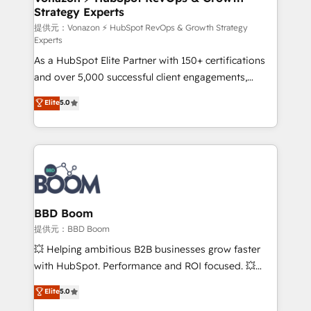
Strategy Experts
pour aligner les équipes marketing, commerciales et
support client (data migration, synchronisation API,
提供元：Vonazon ⚡ HubSpot RevOps & Growth Strategy
Experts
audit et maintenance) ➤ La création de sites internet
As a HubSpot Elite Partner with 150+ certifications
de conversion qui transforment les visiteurs en
and over 5,000 successful client engagements,
opportunités d'affaires ➤ La mise en place de
Vonazon turns marketing complexity into
stratégies d'acquisition marketing (SEO, SEA,
Elite
5.0
measurable, scalable growth. From onboarding to
inbound, automatisation marketing, ABM, IA,
enterprise-grade campaigns, our in-house team
emailing) Informations clés : - 10 ans d'expérience -
builds scalable strategies that drive long-term
100+ intégrations CRM HubSpot réussies - 40
revenue. ⚙️ HubSpot Integration & Optimization •
experts conseil - 150 certifications HubSpot
Seamless CRM, CMS, and automation setup •
cumulées
Complex platform migrations and data cleanups •
Custom APIs and third-party integrations 📈 End-to-
BBD Boom
End Revenue Acceleration • Lifecycle marketing and
提供元：BBD Boom
pipeline growth programs • Sales enablement tools
💥 Helping ambitious B2B businesses grow faster
and CRM optimization • Retention strategies with
with HubSpot. Performance and ROI focused. 💥
customer journey mapping 🏅 Elite-Level HubSpot
BBD Boom is the HubSpot partner that can help you
Elite
5.0
Execution • 750+ onboardings and 2,000+
to HubSpot Better. We work with your teams to
implementations • Deep expertise across marketing,