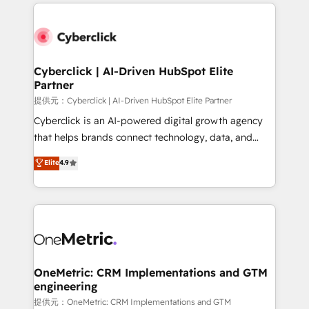
website, or build your new one.
Cyberclick | AI-Driven HubSpot Elite
Partner
提供元：Cyberclick | AI-Driven HubSpot Elite Partner
Cyberclick is an AI-powered digital growth agency
that helps brands connect technology, data, and
creativity to achieve measurable results. Founded in
Elite
4.9
Barcelona and operating across Spain, LATAM, and
the UK, we support global companies in building
smarter marketing, sales, and customer success
strategies. As the only HubSpot Elite Partner in
Iberia (Spain & Portugal), we combine human insight
with intelligent automation to drive sustainable
growth. Our multidisciplinary team designs solutions
OneMetric: CRM Implementations and GTM
engineering
that simplify complexity, boost performance, and
turn innovation into real impact. 🌍 Highlights •
提供元：OneMetric: CRM Implementations and GTM