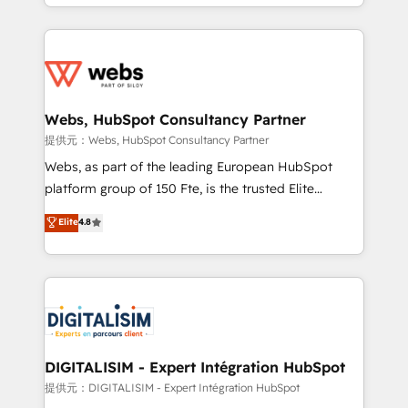
solve all your HubSpot challenges and improve user
sales, and service hubs • Built-in flexibility for
adoption, sales process and marketing results.
startups to global brands
Services 📚 Onboarding your team to HubSpot for
the first time 🔧 Designing and optimising your
HubSpot set-up for better results 🌐 Website design
and build using HubSpot 🔌 Integrating HubSpot
Webs, HubSpot Consultancy Partner
with other systems 🎓 Training your teams to be
提供元：Webs, HubSpot Consultancy Partner
HubSpot pros 📊 Lead generation services using
Webs, as part of the leading European HubSpot
HubSpot Why us? - SIX HubSpot Accreditations -
platform group of 150 Fte, is the trusted Elite
awarded by HubSpot after a rigorous process for
HubSpot CRM Partner offering you a roadmap on
Elite
4.8
CRM, Solutions Architecture, Onboarding , Data
maximizing EBITDA and achieving Commercial
Migration, Custom Integration & Platform
Excellence. With our targeted processes, we
Enablement -Onboarded over 500 businesses to
strengthen your digital transformation and minimize
HubSpot -Top 1% of partners worldwide -In-house
costs. As HubSpot's Advanced Accredited CRM
team of 25+ experts Contact us today to help you
Implementation partner, we provide expertise to
get more from your investment in HubSpot.
drive your business forward. Since 2015 we are fully
www.bbdboom.com
dedicated to HubSpot and with an experienced
DIGITALISIM - Expert Intégration HubSpot
team (50+), we work with reputable companies in
提供元：DIGITALISIM - Expert Intégration HubSpot
B2B sectors such as manufacturing, SaaS and