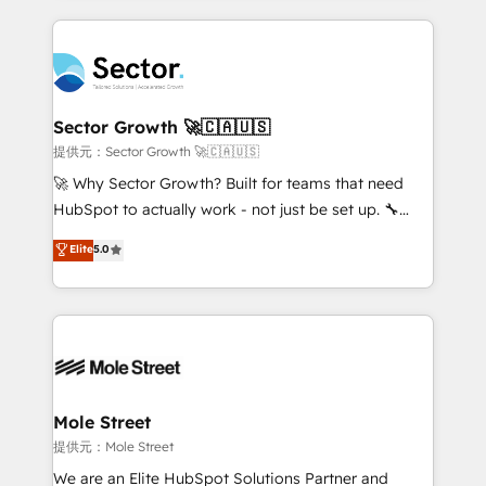
no CRM e mantêm os dados organizados, como um
integrations, custom CMS portal development,
especialista operando a plataforma 24/7. Hoje 300+
design & UX for mid to large to multi national
empresas em 13 países utilizam a Nexforce. Somos
businesses. Our teams are based in North America
a maior parceira da HubSpot na América Latina e
and APAC. We are HubSpot's top-ranked Advanced
líder no ranking global de sucesso do cliente da
Implementation Certified Partner and we contribute
Sector Growth 🚀🇨🇦🇺🇸
HubSpot.
to their advisory council. We strive to do 'good work
提供元：Sector Growth 🚀🇨🇦🇺🇸
with good people' and have worked with incredible
🚀 Why Sector Growth? Built for teams that need
brands. You can see some of them on our website,
HubSpot to actually work - not just be set up. 🔧
along with plenty of case studies.
HubSpot Experts: Onboarding, migrations,
Elite
5.0
automation, and training built for adoption. ⚡ Highly
Technical Execution: ERP, EMR and Custom
Integrations; complex builds delivered in weeks, not
months. 🤖 AI Consulting & Agents: AI-powered
workflows; automation agents; process optimization
inside HubSpot. 🏆 Industry Experience: 🏥
Healthcare: HIPAA implementations; secure data
Mole Street
workflows 💼 Financial Services: compliant
提供元：Mole Street
workflows; audit-ready reporting ⚖️ Legal: client
We are an Elite HubSpot Solutions Partner and