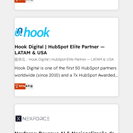
HubSpot partners 🔄 Top 5% globally in client
tailored solutions that drive results by leveraging
retention 📅 8+ years of consistent results since 2017
HubSpot’s platform and data to fuel success.
Who We Serve Revenue teams, marketing leaders,
Technical Solutions: - HubSpot Technical Consulting -
and sales ops at mid-market companies ready to
HubSpot CRM Implementation - HubSpot
move beyond spreadsheets into unified systems
Onboarding - Data Migration & Integrations -
that drive real business results.
Technical Audit & Optimization Strategic Solutions: -
Revenue Operations - Inbound Marketing -
Hook Digital | HubSpot Elite Partner —
LATAM & USA
Outbound Marketing - HubSpot CMS Website
Design & Development We empower our clients to
提供元：Hook Digital | HubSpot Elite Partner — LATAM & USA
reach their full potential by providing transparent,
Hook Digital is one of the first 50 HubSpot partners
relationship-driven support. With over 300 HubSpot
worldwide (since 2010) and a 7x HubSpot Awarded
certifications and accreditations, we deliver both the
Elite Partner. With 500+ projects across the U.S.,
Elite
4.9
technical know-how and strategic guidance you
Brazil, and LATAM, we combine global expertise with
need to succeed.
regional experience. Today, we are Brazil’s largest
HubSpot Elite Partner—trusted by companies across
the Americas to scale smarter. ⚙️ CRM
Implementation & Migration Onboarding across all
Hubs, plus migrations from Salesforce, Pipedrive, RD
Station, Freshdesk, Intercom, and more. Custom