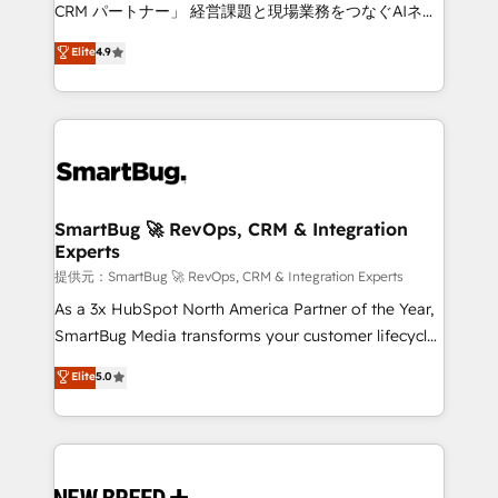
Move from any legacy CRM. Zero downtime, full data
CRM パートナー」 経営課題と現場業務をつなぐAIネイ
integrity. ➤ Implementation: Configure HubSpot to
ティブ・エージェンシーとして、HubSpot Eliteの実装
Elite
4.9
run your revenue process. Sales, marketing, and
力で顧客フロント業務を再設計します。 💡 100inc は何
service wired together. ➤ AI and Integrations: Layer
をする会社か？ HubSpotを共通基盤に、AIエージェン
Breeze AI, custom agents, and APIs to remove
トを組み込んだ顧客フロント業務（マーケティング・営
manual work. ➤ Ongoing Management: Monthly
業・CS）を組織全体で設計・実装する日本のAIネイテ
tune-ups, feature rollouts, adoption coaching. Buying
ィブ・エージェンシーです。事業部・グループ会社・部
HubSpot, switching to it, or reviving a stale portal?
門が分立する組織で、データと業務プロセスのサイロ化
We are built for the work.
を、CRMを軸とした全社共通基盤に再構築します。意
SmartBug 🚀 RevOps, CRM & Integration
Experts
思決定者・PMO・現場担当者に並走します。 1️⃣
HubSpot導入・活用支援 顧客データの一元化から、
提供元：SmartBug 🚀 RevOps, CRM & Integration Experts
GTMの見える化・自動化まで。全Hub統合運用、デー
As a 3x HubSpot North America Partner of the Year,
タ品質設計、グループ横断のCRM統合に対応します。
SmartBug Media transforms your customer lifecycle
2️⃣ AIエージェント組織構築 営業・マーケティング業務
into a revenue engine. Our unified ecosystem
Elite
5.0
の一部をAIが自律実行する組織への移行を設計・実装。
includes specialized divisions Globalia (AI &
Breeze・Claude等をHubSpotと連携させ、役割定義・
Software) and Point Success Media (Paid Media),
運用ルール・成果指標まで含めて設計します。 3️⃣ 全社
making this the official home for all three brands. 🔄
DX × AI推進のPMO伴走支援 複数部門をまたぐDX×AI変
Implementation & Integration - Seamless migrations
革を、構想から実装・定着までPMOとして主導。「設
and system integrations powered by Globalia’s