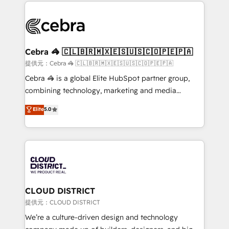
100+ seamless migrations from 15+ different CRMs
OneMetric that matters most: revenue.
✨ 100,000+ hours in HubSpot projects, 75+ full Hub
implementations, and 5,000+ pages ✨ CS: Clients
generating 7-digit MRR from inbound campaigns ✨
CS: 245% organic growth & +751% new visitors for a
Cebra 🦓 🇨🇱🇧🇷🇲🇽🇪🇸🇺🇸🇨🇴🇵🇪🇵🇦
full-funnel HubSpot project ✨ CS: 415% conversion
提供元：Cebra 🦓 🇨🇱🇧🇷🇲🇽🇪🇸🇺🇸🇨🇴🇵🇪🇵🇦
boost with a new HubSpot site Recognized leaders:
Cebra 🦓 is a global Elite HubSpot partner group,
🏆 HubSpot Platform Migration Impact Award 🏆
combining technology, marketing and media
Clutch HubSpot Global Leader 🏆 Finalist: HubSpot
expertise across Latin America and Southern
Elite
5.0
Inbound Campaign of the Year 🏆 Gold AVA Digital
Europe, with teams across 7 countries. Born in Chile,
Award for Best Website 🌟 Accreditations: CRM
we combine local insight with international reach to
Implementation, HubSpot Content Experience, CRM
help businesses grow through technology, creativity,
Data Migration & Custom Integration
AI and strategy. For over 12 years, we’ve delivered
500+ HubSpot implementations, building end-to-
end solutions that integrate CRM, AI automation,
inbound and loop marketing, content, and digital
CLOUD DISTRICT
creativity. Our multicultural team works in Spanish,
提供元：CLOUD DISTRICT
Portuguese, and English to design scalable strategies
We’re a culture-driven design and technology
that drive measurable growth. 🌎 Highlights: • 10+