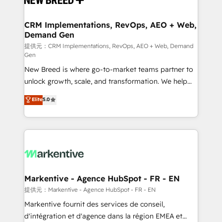
定の代行ではなく、設計の責任」を引き受け、部門横断
technical development team. - 19 HubSpot-certified
の統合・浸透・変革管理を実行します。 ▸ CMS戦略設
trainers to drive platform adoption. 📈 Revenue
CRM Implementations, RevOps, AEO + Web,
計・構築：リード獲得・CVR・SEOを前提にした情報設
Demand Gen
Generation - Full-funnel marketing and high-
計・導線設計・テンプレート設計をContent Hubで一体
performance advertising via Point Success Media. -
提供元：CRM Implementations, RevOps, AEO + Web, Demand
Gen
提供。 ▸ 既存CRM・MAからの移行支援：Salesforce・
Expert deployment of Breeze AI and custom agents
Marketo・Pardot等からの移行、カスタム設計、履歴
New Breed is where go-to-market teams partner to
to automate growth. 🏆 Elite Excellence - 8 platform
データ移行と活用設計まで。 ▸ AEO対応：ChatGPT・
unlock growth, scale, and transformation. We help
accreditations and deep HIPAA-compliance
Perplexity等のAI検索からの流入・引用を前提にコンテ
companies activate HubSpot’s AI-powered
expertise. - A team of 250+ experts dedicated to
Elite
5.0
ンツとサイト構造を最適化。 🏆 なぜ100incを選ぶの
customer platform and operationalize HubSpot’s
your resilient growth.
か？ ✓ HubSpot Eliteパートナー認定 ✓ HubSpotアワ
Loop Marketing framework through expert-led
ード受賞・HUGリーダー ✓ ISO27001:2022 /
services, smart agents, and purpose-built apps,
ISO9001:2015 取得 ✓ 400社以上の導入実績 ✓
tailored to your business. Together, we unlock
HubSpot大百科 出版 CRM・AI活用に関するご相談、現
results, fast. ⚙️CRM & RevOps: Align all Hubs to your
状整理の壁打ちなど、構想段階からお気軽にお問い合わ
buyer journey for clean data, scalability, & reporting.
せください。
🎯Demand Gen & ABM: Drive pipeline with inbound,
Markentive - Agence HubSpot - FR - EN
ABM, AEO, SEO, & paid media. 👩‍💻Web Design:
提供元：Markentive - Agence HubSpot - FR - EN
Build high-performing websites with UX, messaging,
Markentive fournit des services de conseil,
& conversion strategy that drive results. 🤖AI
d'intégration et d'agence dans la région EMEA et