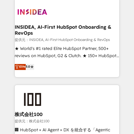
INSIDEA, AI-First HubSpot Onboarding &
RevOps
提供元：INSIDEA, AI-First HubSpot Onboarding & RevOps
★ World's #1 rated Elite HubSpot Partner, 500+
reviews on HubSpot, G2 & Clutch. ★ 150+ HubSpot
Certified Experts & Trainers across the team ★
Elite
5.0
1,500+ implementations across five continents ★ AI-
First, RevOps-led, Onboarding obsessed ★
Company of the Year 2024/25 INSIDEA helps
growing companies turn HubSpot into a revenue
engine. We onboard your team, migrate your data,
and build AI-powered workflows that drive adoption
from week one, in your time zone. What we do ➤
株式会社100
Onboarding: Live in weeks, with workflows built
提供元：株式会社100
around your business, not a template. ➤ Migration:
🏢 HubSpot × AI Agent × DX を統合する「Agentic