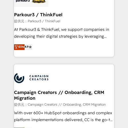
automation, and revenue intelligence to help
companies scale faster and smarter. 🔹 BOOMS:
Parkour3 / ThinkFuel
Demand generation for all your buyers With BOOMS,
提供元：Parkour3 / ThinkFuel
you invest in 100% of your buyers, accelerating your
At Parkour3 & ThinkFuel, we support companies in
growth and positioning yourself as an undisputed
developing their digital strategies by leveraging
leader. 🔹 BOOST: Optimize your digital
technologies and automating their marketing and
Elite
4.9
transformation process A methodology designed to
sales processes to generate growth. Our offer spans
implement HubSpot effectively and optimize your
from Strategy to Operations. We specialize in CRM
digital processes. 🔹 Trusted by Industry Leaders
onboarding and implementation, web design, sales
With an average rating of 4.9/5 and a proven track
& marketing automation, and digital marketing. With
record of business transformation, our growth-first
extensive experience working with tech companies
approach has helped brands dominate their
and manufacturers since 2002, we are committed to
markets.
empowering our clients and developing their
Campaign Creators // Onboarding, CRM
Migration
autonomy. Get to grips with HubSpot through
guided implementation and seamless integration of
提供元：Campaign Creators // Onboarding, CRM Migration
the CRM platform into your digital ecosystem. Would
With over 600+ HubSpot onboardings and complex
you like support in deploying your inbound
platform implementations delivered, CC is the go-to
marketing strategy? We'll provide support tailored
Elite Solutions Partner for businesses ready to