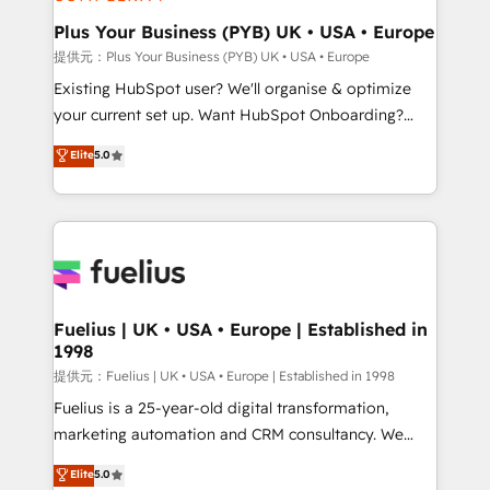
HubSpot Content Hub, WordPress development,
B2B SEO, paid media, and content. We work with
Plus Your Business (PYB) UK • USA • Europe
enterprise and growth-led companies across
提供元：Plus Your Business (PYB) UK • USA • Europe
technology, professional services, financial services
Existing HubSpot user? We'll organise & optimize
and industrial sectors. Offices in Johannesburg, Cape
your current set up. Want HubSpot Onboarding?
Town and London. 500+ HubSpot CRM
We'll customise your CRM & automate your business
Elite
5.0
implementations delivered. AI visibility coverage
processes. Welcome to our Profile! We can help
across ChatGPT, Claude, Perplexity, Gemini and
with... • CRM implementation, reports & workflows,
Google AI Overviews. HubSpot Impact Award -
and team training • CRM migration: Salesforce,
Customer First HubSpot Impact Award - Integrations
Pipedrive, Dynamics etc • Technical projects inc.
Innovation HubSpot Impact Award - Platform
Custom API integrations A little about us... • Boutique
Migration Excellence HubSpot Impact Award -
'Elite' Team (12 super skilled members) • 150+ Clients
Platform Excellence 35+ full-time HubSpot
for Sales Hub, Marketing Hub, Service Hub, Data
Fuelius | UK • USA • Europe | Established in
professionals.
1998
Hub and Website (CMS) • ISO/IEC 27001:2022, ISO
9001:2015 and now... ISO 42001: 2023 certified •
提供元：Fuelius | UK • USA • Europe | Established in 1998
Exclusive AI 'GuardHub' governance framework,
Fuelius is a 25-year-old digital transformation,
based on ISO 42001 - helping you 'organise
marketing automation and CRM consultancy. We
complexity' 𝗥𝗲𝗮𝗱𝘆 𝗳𝗼𝗿 𝘁𝗵𝗲 𝗻𝗲𝘅𝘁 𝘀𝘁𝗲𝗽? Click the
enable mid-market and enterprise clients to
Elite
5.0
👈 '𝗖𝗼𝗻𝘁𝗮𝗰𝘁 𝗯𝘂𝘀𝗶𝗻𝗲𝘀𝘀' button to get in touch
maximise their return from digital and fuel their