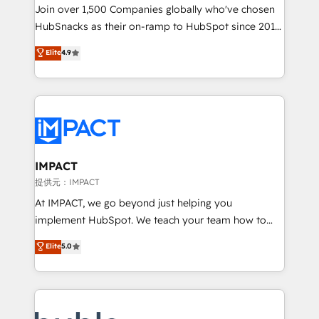
people, exciting ideas and can-do mentality, we
Join over 1,500 Companies globally who've chosen
ensure revenue growth on a daily basis. So tell us
HubSnacks as their on-ramp to HubSpot since 2014
your challenge; our passionate and growth driven
Simple pay-as-you-go plans that accelerate value...
Elite
4.9
team of 100+ experts is ready for you! Driving digital
1️⃣ Set Up | Onboarding New or Check-fixing existing
growth | www.brightdigital.com
HubSpot portals 2️⃣ Scale Up | 100% HubSpot Task
Execution... Global 24/7 ... All Experts 3️⃣ Integrate |
your entire Tech Stack with Custom Integrations
Slash months from your API Integration project... ⬅️
Click "Contact Business" ⬅️ to access 150+ Kickstart
Integration templates that put HubSpot in the center
IMPACT
of your tech stack, syncing... 🛍️ Shopify or
提供元：IMPACT
WooCommerce 💲 Stripe or Paypal 💰 Sage or
At IMPACT, we go beyond just helping you
Netsuite 🤖 Google or Microsoft ✍️ DocuSign or
implement HubSpot. We teach your team how to
PandaDoc 🌐 Avalara or Quaderno HubSnacks holds
master it. As the creators of the Endless Customers
Elite
5.0
the rare Advanced "Custom Integrations"
System™ (the next evolution of They Ask, You
Accreditation, securely sync data across... 🔄 any
Answer), we’re the only HubSpot partner built
apps, in any direction. Stuck on your old CRM..?
entirely around coaching and training. That means
Migrate | seamlessly off your old CRM onto a clean
we don’t do the work for you; we help you build the
new HubSpot portal with Advanced Website and