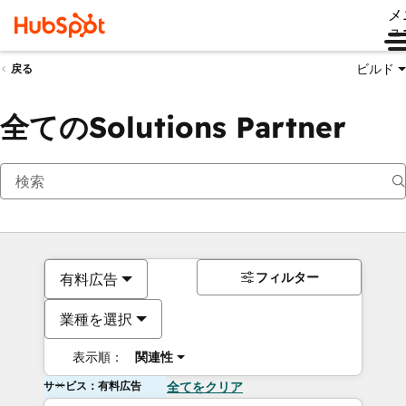
メ
ュ
ビルド
戻る
全てのSolutions Partner
フィルター
有料広告
業種を選択
表示順：
関連性
サービス：有料広告
全てをクリア