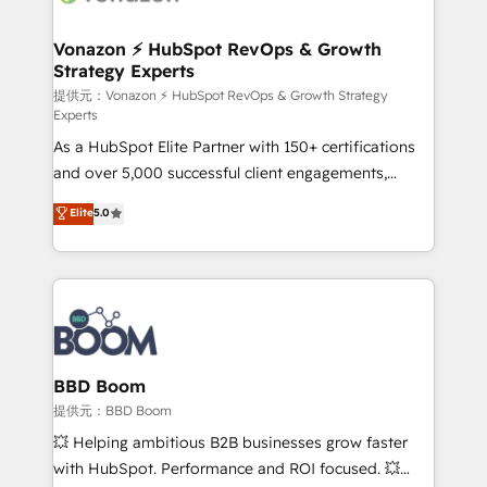
startups florissantes. Nos 3 grandes expertises sont :
➤ L’intégration de CRM et de méthodologie RevOps
Vonazon ⚡ HubSpot RevOps & Growth
Strategy Experts
pour aligner les équipes marketing, commerciales et
support client (data migration, synchronisation API,
提供元：Vonazon ⚡ HubSpot RevOps & Growth Strategy
Experts
audit et maintenance) ➤ La création de sites internet
As a HubSpot Elite Partner with 150+ certifications
de conversion qui transforment les visiteurs en
and over 5,000 successful client engagements,
opportunités d'affaires ➤ La mise en place de
Vonazon turns marketing complexity into
stratégies d'acquisition marketing (SEO, SEA,
Elite
5.0
measurable, scalable growth. From onboarding to
inbound, automatisation marketing, ABM, IA,
enterprise-grade campaigns, our in-house team
emailing) Informations clés : - 10 ans d'expérience -
builds scalable strategies that drive long-term
100+ intégrations CRM HubSpot réussies - 40
revenue. ⚙️ HubSpot Integration & Optimization •
experts conseil - 150 certifications HubSpot
Seamless CRM, CMS, and automation setup •
cumulées
Complex platform migrations and data cleanups •
Custom APIs and third-party integrations 📈 End-to-
BBD Boom
End Revenue Acceleration • Lifecycle marketing and
提供元：BBD Boom
pipeline growth programs • Sales enablement tools
💥 Helping ambitious B2B businesses grow faster
and CRM optimization • Retention strategies with
with HubSpot. Performance and ROI focused. 💥
customer journey mapping 🏅 Elite-Level HubSpot