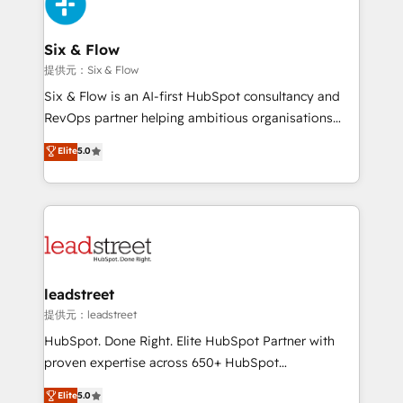
and Customer First Awards, 4.9/5 rating in HubSpot
Onboarding Accredited 🔐 ISO27001 & ISO9001
Reviews and 4.9/5 rating in Clutch Reviews. Digifianz
Certified
helps the following industries: logistics & 3PL, home
Six & Flow
improvement & construction, branding and
提供元：Six & Flow
commercialization, real estate, health, education,
Six & Flow is an AI-first HubSpot consultancy and
SaaS, Software Dev & IT and consulting, make the
RevOps partner helping ambitious organisations
most out of their HubSpot experience operating in
grow with clarity, confidence, and intelligence.
Elite
5.0
the United States, EU, UAE, Mexico and Latin
Operating across the UK, Netherlands, Ireland, and
America. From casual user to super fan: make
Canada, we’ve delivered thousands of successful
HubSpot an experience you LOVE!
HubSpot projects for mid-market and enterprise
clients worldwide, with over 10 years experience. We
combine HubSpot, data, and AI to design connected
go-to-market systems that align people, process,
and technology for predictable, scalable revenue
leadstreet
growth. Our expertise spans RevOps, CRM and data
提供元：leadstreet
architecture, AI enablement, and strategic marketing,
HubSpot. Done Right. Elite HubSpot Partner with
delivered through our proprietary FLAIR framework
proven expertise across 650+ HubSpot
for responsible AI adoption. As a HubSpot Elite
implementations. With 12+ years of HubSpot
Elite
5.0
Partner and ISO 27001:2022 certified consultancy,