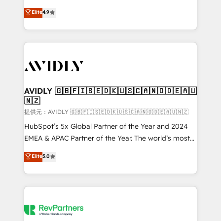
Strategy: Activate Breeze Agents, configure HubSpot
North America. Avec plus de 115 experts en
Elite
4.9
AI, & maximize AEO with tailored AI services. 🧩
marketing automation, Growth, Revops, CRM et
Integrations: Extend HubSpot with custom
webdesign. Markentive is both a consulting firm, a
integrations, hosting, & maintenance.
digital agency and an integrator. With over 115
experts in marketing automation, growth, revops,
CRM and webdesign (We focus on EMEA - USA
customers).
AVIDLY 🇬🇧🇫🇮🇸🇪🇩🇰🇺🇸🇨🇦🇳🇴🇩🇪🇦🇺
🇳🇿
提供元：AVIDLY 🇬🇧🇫🇮🇸🇪🇩🇰🇺🇸🇨🇦🇳🇴🇩🇪🇦🇺🇳🇿
HubSpot’s 5x Global Partner of the Year and 2024
EMEA & APAC Partner of the Year. The world’s most
experienced and fully accredited HubSpot Solutions
Elite
5.0
Partner. 🚀 With 2,750+ HubSpot projects delivered
and 370+ specialists across EMEA, APAC and NAM,
we de-risk complex CRM programmes and
accelerate ROI across every HubSpot Hub. 🧭 From
multi-region migrations to AI-powered automation,