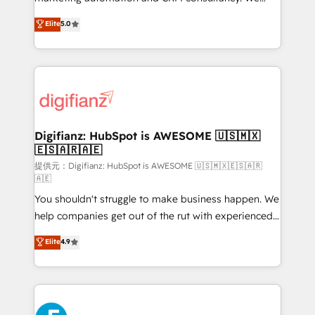
complexity' 𝗥𝗲𝗮𝗱𝘆 𝗳𝗼𝗿 𝘁𝗵𝗲 𝗻𝗲𝘅𝘁 𝘀𝘁𝗲𝗽? Click the
enable mid-market and enterprise clients to
Elite
5.0
👈 '𝗖𝗼𝗻𝘁𝗮𝗰𝘁 𝗯𝘂𝘀𝗶𝗻𝗲𝘀𝘀' button to get in touch
maximise their return from digital and fuel their
(𝘸𝘦'𝘳𝘦 𝘴𝘶𝘱𝘦𝘳 𝘳𝘦𝘴𝘱𝘰𝘯𝘴𝘪𝘷𝘦)
growth. We modernise platforms, streamline
operations that are causing inefficiencies, improve
customer experiences, integrate systems, and
supercharge revenue operations Key services: • CRM
Implementation • Systems Integration • Digital
Transformation / Web Development • RevOps &
Digifianz: HubSpot is AWESOME 🇺🇸🇲🇽
🇪🇸🇦🇷🇦🇪
Sales Consulting • Marketing Automation What
makes us different? 🚀 Top 0.5% of global HubSpot
提供元：Digifianz: HubSpot is AWESOME 🇺🇸🇲🇽🇪🇸🇦🇷
🇦🇪
agencies ⚙️ The strongest technical ability and
You shouldn't struggle to make business happen. We
integration capabilities 💼 Consultative, long-term
help companies get out of the rut with experienced,
partners who will embed ourselves into your
process-oriented teams implementing HubSpot
business, processes and systems 🏢 We specialise in
Elite
4.9
Marketing, Sales, Service, CMS and Operations Hub,
working with mid-market and enterprise
so selling and actually engaging with your customers
organisations, global organisations and those with
feels easy and pain-free. We are a top ranked
complex use cases 🏆 CRM Implementation,
HubSpot Elite Partner, winner of Rookie of the Year
Platform Enablement, Custom Integration and