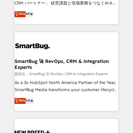
Move from any legacy CRM. Zero downtime, full data
CRM パートナー」 経営課題と現場業務をつなぐAIネイ
integrity. ➤ Implementation: Configure HubSpot to
ティブ・エージェンシーとして、HubSpot Eliteの実装
Elite
4.9
run your revenue process. Sales, marketing, and
力で顧客フロント業務を再設計します。 💡 100inc は何
service wired together. ➤ AI and Integrations: Layer
をする会社か？ HubSpotを共通基盤に、AIエージェン
Breeze AI, custom agents, and APIs to remove
トを組み込んだ顧客フロント業務（マーケティング・営
manual work. ➤ Ongoing Management: Monthly
業・CS）を組織全体で設計・実装する日本のAIネイテ
tune-ups, feature rollouts, adoption coaching. Buying
ィブ・エージェンシーです。事業部・グループ会社・部
HubSpot, switching to it, or reviving a stale portal?
門が分立する組織で、データと業務プロセスのサイロ化
We are built for the work.
を、CRMを軸とした全社共通基盤に再構築します。意
SmartBug 🚀 RevOps, CRM & Integration
Experts
思決定者・PMO・現場担当者に並走します。 1️⃣
HubSpot導入・活用支援 顧客データの一元化から、
提供元：SmartBug 🚀 RevOps, CRM & Integration Experts
GTMの見える化・自動化まで。全Hub統合運用、デー
As a 3x HubSpot North America Partner of the Year,
タ品質設計、グループ横断のCRM統合に対応します。
SmartBug Media transforms your customer lifecycle
2️⃣ AIエージェント組織構築 営業・マーケティング業務
into a revenue engine. Our unified ecosystem
Elite
5.0
の一部をAIが自律実行する組織への移行を設計・実装。
includes specialized divisions Globalia (AI &
Breeze・Claude等をHubSpotと連携させ、役割定義・
Software) and Point Success Media (Paid Media),
運用ルール・成果指標まで含めて設計します。 3️⃣ 全社
making this the official home for all three brands. 🔄
DX × AI推進のPMO伴走支援 複数部門をまたぐDX×AI変
Implementation & Integration - Seamless migrations
革を、構想から実装・定着までPMOとして主導。「設
and system integrations powered by Globalia’s