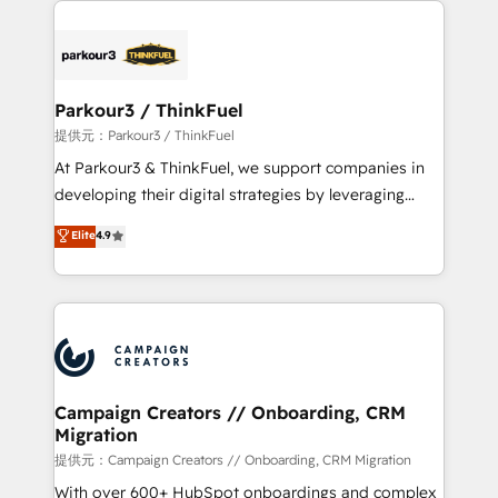
specialize in crafting high-performance growth
strategies that integrate data-driven marketing,
automation, and revenue intelligence to help
companies scale faster and smarter. 🔹 BOOMS:
Parkour3 / ThinkFuel
Demand generation for all your buyers With BOOMS,
提供元：Parkour3 / ThinkFuel
you invest in 100% of your buyers, accelerating your
At Parkour3 & ThinkFuel, we support companies in
growth and positioning yourself as an undisputed
developing their digital strategies by leveraging
leader. 🔹 BOOST: Optimize your digital
technologies and automating their marketing and
Elite
4.9
transformation process A methodology designed to
sales processes to generate growth. Our offer spans
implement HubSpot effectively and optimize your
from Strategy to Operations. We specialize in CRM
digital processes. 🔹 Trusted by Industry Leaders
onboarding and implementation, web design, sales
With an average rating of 4.9/5 and a proven track
& marketing automation, and digital marketing. With
record of business transformation, our growth-first
extensive experience working with tech companies
approach has helped brands dominate their
and manufacturers since 2002, we are committed to
markets.
empowering our clients and developing their
Campaign Creators // Onboarding, CRM
Migration
autonomy. Get to grips with HubSpot through
guided implementation and seamless integration of
提供元：Campaign Creators // Onboarding, CRM Migration
the CRM platform into your digital ecosystem. Would
With over 600+ HubSpot onboardings and complex