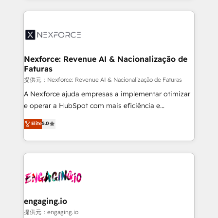
HubSpot Elite Partner—trusted by companies across
the Americas to scale smarter. ⚙️ CRM
Implementation & Migration Onboarding across all
Hubs, plus migrations from Salesforce, Pipedrive, RD
Station, Freshdesk, Intercom, and more. Custom
Nexforce: Revenue AI & Nacionalização de
Faturas
objects, automations, and integrations built for
growth. 🚀 AI-Driven GTM Orchestration Unify
提供元：Nexforce: Revenue AI & Nacionalização de Faturas
HubSpot with LinkedIn, WhatsApp, email, paid
A Nexforce ajuda empresas a implementar otimizar
media, and AI voice to drive pipeline. 🤖 AI Custom
e operar a HubSpot com mais eficiência e
Agent Development Deploy AI agents for
previsibilidade de receita. Combinamos Revenue
Elite
5.0
prospecting, follow-ups, service triage, and
Operations (RevOps) e Inteligência Artificial para
knowledge retrieval—built in HubSpot. ⚡ Fast-Track
estruturar processos integrar sistemas organizar
& Growth-Track Services Fast-Track: Rapid HubSpot
dados e automatizar operações. O objetivo é
onboarding in weeks Growth-Track: Unlock
transformar a HubSpot em um verdadeiro sistema
advanced optimization & adoption 📍 São Paulo, BR
operacional de receita conectando equipes
• Des Moines, IA • New York, NY
tecnologia e dados em uma operação integrada.
Também somos distribuidores oficiais da HubSpot
engaging.io
e de mais de 150 softwares globais permitindo
提供元：engaging.io