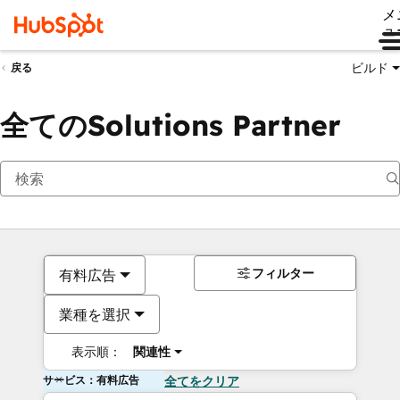
メ
ュ
ビルド
戻る
全てのSolutions Partner
フィルター
有料広告
業種を選択
表示順：
関連性
サービス：有料広告
全てをクリア