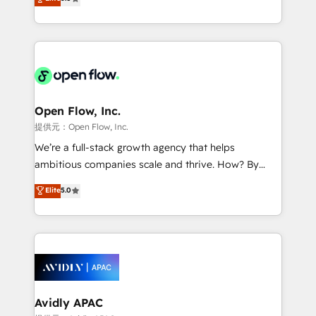
Mindedness, and Clarity. We are driven to win for the
and enterprise customers. We ensure that your sales,
collective good of the company and its clientele, and
service and marketing department operates in the
dedicated to breaking the mold from the agency of
most effective way, while at the same time
the past into the consultancy of the future. Great
leveraging your commercial data for a fully
things are happening.
integrated buyers journey. Elixir is located in
Brussels, Munich, Cologne "Köln", Paris, Amsterdam
and Stockholm Elixir is a first mover and leader
Open Flow, Inc.
when it comes to HubSpot sales and service
提供元：Open Flow, Inc.
implementations, highly renowned for our business
We’re a full-stack growth agency that helps
acumen, process (re-)design experience and a
ambitious companies scale and thrive. How? By
massive amount of success stories in this area. We
upgrading and streamlining every single revenue-
Elite
5.0
integrate HubSpot with complex solutions like SAP,
generating aspect of your business. We’re proud
MicroSoft, custom solutions,... Our company also has
HubSpot Elite Solutions Partners and devout CRM
strong experience with HubSpot UI extensions,
nerds who can harness HubSpot’s custom digital
mobile apps for Field Service Mgt and Retail
tools to improve each touchpoint of your customer
execution, CPQ, customer portals and HubSpot CMS
experience. Working hand-in-hand with your team,
developments. And we're champions when it comes
we’ll assemble a RevOps machine that drives more
to complex data migrations.
traffic, generates better leads and crushes your
Avidly APAC