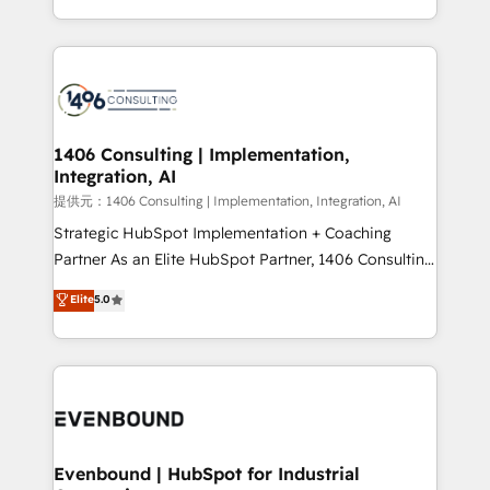
people, processes and data. We offer the best
digital solutions on the market, ranging from CRM
processes and technologies to digital strategy, from
marketing automation to online and offline sales
processes through Customer Service Management,
allowing companies to optimize processes and meet
1406 Consulting | Implementation,
Integration, AI
the needs of the customer. We are part of Impresoft
Group, a group of specialized and complementary
提供元：1406 Consulting | Implementation, Integration, AI
companies that divide their offer into 4
Strategic HubSpot Implementation + Coaching
Competence Centers: Smart Manufacturing,
Partner As an Elite HubSpot Partner, 1406 Consulting
Customer First, Enabling Technologies & Security.
helps mid-market revenue teams transform how
Elite
5.0
The synergies generated by these integrations,
they sell, market, and serve. We don't just build your
together with the combination of talents, skills,
HubSpot—we teach your team to own it, then stay
solutions and services, have allowed the group to
to help you keep winning. What We Do ⚙️ CRM
build an unrivaled offering portfolio on the market
Implementations across Marketing, Sales, Service,
to accompany companies on their digital
Data & Content 📈 Sales & Marketing Alignment +
transformation journey.
Revenue Team Enablement 🤖 Breeze AI & Custom
Agent Creation 🔄 Custom Integrations & Data
Evenbound | HubSpot for Industrial