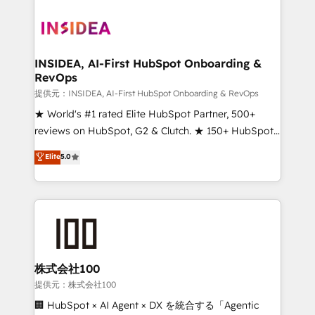
INSIDEA, AI-First HubSpot Onboarding &
RevOps
提供元：INSIDEA, AI-First HubSpot Onboarding & RevOps
★ World's #1 rated Elite HubSpot Partner, 500+
reviews on HubSpot, G2 & Clutch. ★ 150+ HubSpot
Certified Experts & Trainers across the team ★
Elite
5.0
1,500+ implementations across five continents ★ AI-
First, RevOps-led, Onboarding obsessed ★
Company of the Year 2024/25 INSIDEA helps
growing companies turn HubSpot into a revenue
engine. We onboard your team, migrate your data,
and build AI-powered workflows that drive adoption
from week one, in your time zone. What we do ➤
株式会社100
Onboarding: Live in weeks, with workflows built
提供元：株式会社100
around your business, not a template. ➤ Migration:
🏢 HubSpot × AI Agent × DX を統合する「Agentic