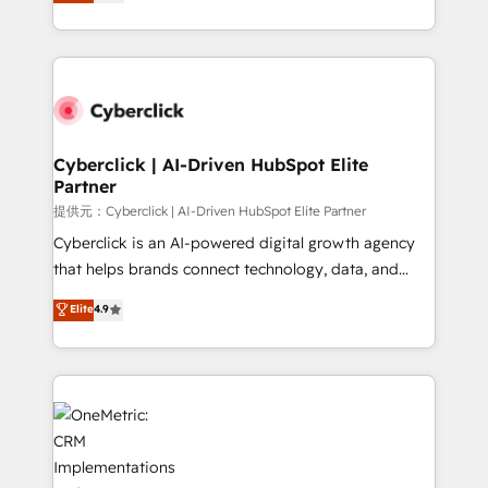
experience, we help you use the HubSpot platform
we blend strategy, creativity, and technology to help
to its fullest capacity, improve your current HubSpot
organisations scale smarter and grow stronger.
website, or build your new one.
Cyberclick | AI-Driven HubSpot Elite
Partner
提供元：Cyberclick | AI-Driven HubSpot Elite Partner
Cyberclick is an AI-powered digital growth agency
that helps brands connect technology, data, and
creativity to achieve measurable results. Founded in
Elite
4.9
Barcelona and operating across Spain, LATAM, and
the UK, we support global companies in building
smarter marketing, sales, and customer success
strategies. As the only HubSpot Elite Partner in
Iberia (Spain & Portugal), we combine human insight
with intelligent automation to drive sustainable
growth. Our multidisciplinary team designs solutions