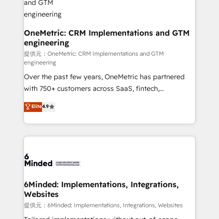
that simplify complexity, boost performance, and
turn innovation into real impact. 🌍 Highlights •
HubSpot Partner since 2012 • 2022 EMEA Impact
OneMetric: CRM Implementations and GTM
engineering
Award: Best Integration • 150+ successful HubSpot
projects • Clients in 30+ industries • Proprietary
提供元：OneMetric: CRM Implementations and GTM
engineering
technology for integrations • Multilingual team:
Over the past few years, OneMetric has partnered
English, Spanish, Portuguese & Italian 👉 Grow
with 750+ customers across SaaS, fintech,
smarter with AI and HubSpot.
healthcare, real estate, and other industries. With
Elite
4.9
150+ HubSpot-certified experts, we deliver scalable
solutions to complex GTM and RevOps challenges.
Our Expertise 🔹 Onboarding & Implementation:
Accredited HubSpot Partner, ensuring smooth setup
tailored to your GTM motion. 🔹 Migrations:
Accredited HubSpot Partner, ensuring migration
from other CRMs to HubSpot without data loss or
6Minded: Implementations, Integrations,
Websites
downtime. 🔹 RevOps Strategy: Align teams,
processes, and data to drive revenue efficiency. 🔹
提供元：6Minded: Implementations, Integrations, Websites
Integrations: Connect HubSpot with your tech stack