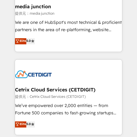
Mexico, USA, and Portugal—we've executed over a
media junction
hundred successful operations. Our approach,
提供元：media junction
rooted in RevOps principles, integrates analysis,
We are one of HubSpot's most technical & proficient
training, planning, and qualification. Leveraging
partners in the area of re-platforming, website
technology, data analytics, CRM optimization, and
design & development. We specialize in multi-hub
Elite
5.0
inbound marketing tactics, we focus on
implementations for mid-market & enterprise
understanding, nurturing, and converting leads.
companies. We are woman-owned, powered by
Partner with us to unlock your business's full
coffee, and we ❤️ dogs. We produce award-winning
potential and achieve sustained growth in today's
work for our clients. 🏆2023 Technical Expertise
competitive market.
Impact Award 🏆2022 Technical Expertise Impact
Award 🏆2022 Platform Migration Excellence Impact
Award 🏆2020 Elite Solutions Partner 🏆2019
Cetrix Cloud Services (CETDIGIT)
Integrations HubSpot Impact Award 🏆2019
提供元：Cetrix Cloud Services (CETDIGIT)
Marketing Enablement HubSpot Impact Award 🏆
We’ve empowered over 2,000 entities — from
2018 Website Design HubSpot Impact Award 🏆2017
Fortune 500 companies to fast-growing startups
Website Design HubSpot Impact Award 🏆2016
and nonprofits — to streamline operations, scale
Elite
5.0
Growth-Driven Design Agency of the Year 🏆2016
revenue, and unlock the full potential of HubSpot.
Sales Enablement HubSpot Impact Award 🏆2015
With deep technical and industry expertise, we fuse