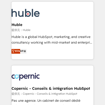
entirely around coaching and training. That means
Migrate | seamlessly off your old CRM onto a clean
we don’t do the work for you; we help you build the
new HubSpot portal with Advanced Website and
skills, processes, and internal team you need to
CRM Migrations using our in-house "HubScrub" Tool.
attract the right buyers, close deals faster, and grow
without outside dependencies. You’ll learn how to: •
Huble
Set up, audit, and organize your HubSpot portal •
提供元：Huble
Get your sales team fully using HubSpot • Track
Huble is a global HubSpot, marketing, and creative
pipeline and revenue across the entire buyer journey
consultancy working with mid-market and enterprise
• Build an in-house marketing team that drives
businesses. We go beyond implementation, shaping
Elite
4.9
growth • Create content and videos that attract
the strategy, processes, and teams that turn
buyers • Use AI to scale smarter Our coaching-led
HubSpot into a genuine growth engine. Named
approach works best for companies that are done
HubSpot's Global Partner of the Year in 2024,
with outsourcing and ready to build something that
consistently ranked among their top 5 partners
lasts. So if you're ready to become the most trusted
worldwide, and with over 15 years in the ecosystem,
voice in your market, let’s talk.
Huble has built a track record that speaks for itself.
One company, one operating model, delivering
Copernic - Conseils & intégration HubSpot
across offices and consulting teams in the UK, USA,
提供元：Copernic - Conseils & intégration HubSpot
Canada, Germany, France, Belgium, Singapore, and
Pas une agence. Un cabinet de conseil dédié
South Africa. Certified compliant with ISO/IEC