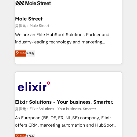
workflows; automation agents; process optimization
inside HubSpot. 🏆 Industry Experience: 🏥
Healthcare: HIPAA implementations; secure data
Mole Street
workflows 💼 Financial Services: compliant
提供元：Mole Street
workflows; audit-ready reporting ⚖️ Legal: client
We are an Elite HubSpot Solutions Partner and
intake; pipeline and document workflows 🛒 E-
industry-leading technology and marketing
Commerce: Shopify, WooCommerce; lifecycle and
consultancy. Our focus is on enterprise and mid-
Elite
5.0
revenue automation 🏢 Real Estate: deal pipelines;
market B2B companies globally that want a strategic
portfolio and lifecycle management 🏭
approach to execute their goals through creative
Manufacturing: ERP integrations; operational
applications of our solutions; Technical HubSpot
alignment 🛡️ Compliance & Data Considerations:
Consulting, Content Marketing, Growth-Driven
HIPAA-aware; CASL-compliant; GDPR-ready
Design, Migrations + Integrations. Mole Street’s
implementations where required 💡 Why 500+
mission is empowering others to realize their
Clients Choose Us: Elite Partner; technical, fast, and
greatness, which is achieved through creating
Elixir Solutions - Your business. Smarter.
built to scale.
absolute clarity, derived from a well-defined
提供元：Elixir Solutions - Your business. Smarter.
strategy, executed well, and reported on with clear
As European (BE, DE, FR, NL,SE) company, Elixir
results. The culture is driven by core values; Joy, Grit,
offers CRM, marketing automation and HubSpot
Accountability, Curiosity, Authenticity, Growth
integration products and services to mid-market
Elite
5.0