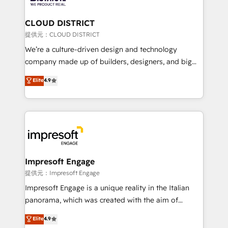
end solutions that integrate CRM, AI automation,
inbound and loop marketing, content, and digital
CLOUD DISTRICT
creativity. Our multicultural team works in Spanish,
提供元：CLOUD DISTRICT
Portuguese, and English to design scalable strategies
We’re a culture-driven design and technology
that drive measurable growth. 🌎 Highlights: • 10+
company made up of builders, designers, and big
years as a HubSpot partner. • 2023 Impact Awards:
thinkers. We blend strategy, design, and
Elite
4.9
Platform Migration Excellence. • Top 3 Partner of the
development—always fueled by curiosity—to turn
Year LATAM 2022, 2023, 2024, 2025. • Partner of the
ideas, opportunities, and challenges into meaningful
Year 2024. • Organizer of Aliados.ai (AI, marketing &
experiences. To us, technology is more than just
tech global congress). 👉 Ready to scale your
code; it’s about creating things that are useful, cool,
business with HubSpot? Let Cebra’s experts help
and—most importantly—simple. That’s why we lean
you grow faster, smarter, and with impact.
into bold ideas and shape them into thoughtful
products and strategies that actually make a
Impresoft Engage
difference.
提供元：Impresoft Engage
Impresoft Engage is a unique reality in the Italian
panorama, which was created with the aim of
putting Customer Experience at the center by
Elite
4.9
creating digital environments capable of integrating