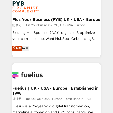
Marketing, Answer Engine Optimisation, and
powerful growth engine. Built to convert, scale, and
Generative Engine Optimisation (AI Search),
drive results.
HubSpot Content Hub, WordPress development,
B2B SEO, paid media, and content. We work with
Plus Your Business (PYB) UK • USA • Europe
enterprise and growth-led companies across
提供元：Plus Your Business (PYB) UK • USA • Europe
technology, professional services, financial services
Existing HubSpot user? We'll organise & optimize
and industrial sectors. Offices in Johannesburg, Cape
your current set up. Want HubSpot Onboarding?
Town and London. 500+ HubSpot CRM
We'll customise your CRM & automate your business
Elite
5.0
implementations delivered. AI visibility coverage
processes. Welcome to our Profile! We can help
across ChatGPT, Claude, Perplexity, Gemini and
with... • CRM implementation, reports & workflows,
Google AI Overviews. HubSpot Impact Award -
and team training • CRM migration: Salesforce,
Customer First HubSpot Impact Award - Integrations
Pipedrive, Dynamics etc • Technical projects inc.
Innovation HubSpot Impact Award - Platform
Custom API integrations A little about us... • Boutique
Migration Excellence HubSpot Impact Award -
'Elite' Team (12 super skilled members) • 150+ Clients
Platform Excellence 35+ full-time HubSpot
for Sales Hub, Marketing Hub, Service Hub, Data
Fuelius | UK • USA • Europe | Established in
professionals.
1998
Hub and Website (CMS) • ISO/IEC 27001:2022, ISO
9001:2015 and now... ISO 42001: 2023 certified •
提供元：Fuelius | UK • USA • Europe | Established in 1998
Exclusive AI 'GuardHub' governance framework,
Fuelius is a 25-year-old digital transformation,
based on ISO 42001 - helping you 'organise
marketing automation and CRM consultancy. We