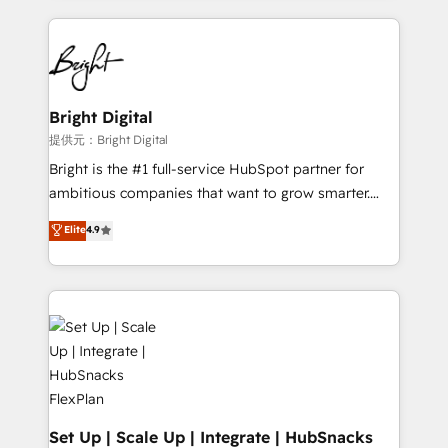
Growth-Driven Design Agency of the Year 🏆2015
automation, integration, and AI innovation to deliver
Became the 5th Agency to reach Diamond 🏆2014
lasting impact. We specialize in: • Turnkey and end-
HubSpot COS Performance Award 🏆2014 HubSpot
to-end HubSpot implementations • Onboarding for
COS Design Award 🏆2013 HubSpot Marketplace
Sales, Service, Marketing & Content Hubs • AI voice
Provider of the Year 🏆2011 Became a HubSpot
and chat agents, predictive automation, and smart
Bright Digital
Partner 📆Founded in 1997
workflows • Salesforce + HubSpot integration •
提供元：Bright Digital
RevOps and AI-driven sales enablement • Website
Bright is the #1 full-service HubSpot partner for
design and CMS development • ERP integration: SAP,
ambitious companies that want to grow smarter.
NetSuite, Microsoft Dynamics, … • Data cleansing
From HubSpot onboarding, to training, from
Elite
4.9
and CRM migration from any platform •
developing a new website to lead generation and
Client/member portals built on HubSpot • Custom
digital marketing; we do it all (and with great
and complex integrations: SAM.gov, GovWin,
results)! In short, our services include: - HubSpot
QuickBooks, PandaDoc, ClickUp, Shopify, Mapsly,
consultancy: onboarding, training, data migration -
WooCommerce, BuilderTrend, and more Experience
HubSpot development: websites, custom modules,
the difference — reach out to see how AI + HubSpot
integrations - Marketing & sales solutions: digital
can transform your business.
marketing, advertising, campaigns, content and
design We connect people, data and technology to
improve customer experiences. With our bright
Set Up | Scale Up | Integrate | HubSnacks