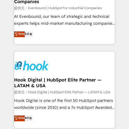
Companies
Migration Why 1406 We become part of your team.
Your team learns while we build. We fix what others
提供元：Evenbound | HubSpot for Industrial Companies
broke. Built for mid-market reality—practical
At Evenbound, our team of strategic and technical
solutions that work with your actual headcount and
experts helps mid-market manufacturing companies
constraints. By the Numbers 🏆 Top 1% of all
achieve real growth. We specialize in delivering
Elite
5.0
HubSpot partners 🔄 Top 5% globally in client
tailored solutions that drive results by leveraging
retention 📅 8+ years of consistent results since 2017
HubSpot’s platform and data to fuel success.
Who We Serve Revenue teams, marketing leaders,
Technical Solutions: - HubSpot Technical Consulting -
and sales ops at mid-market companies ready to
HubSpot CRM Implementation - HubSpot
move beyond spreadsheets into unified systems
Onboarding - Data Migration & Integrations -
that drive real business results.
Technical Audit & Optimization Strategic Solutions: -
Revenue Operations - Inbound Marketing -
Hook Digital | HubSpot Elite Partner —
LATAM & USA
Outbound Marketing - HubSpot CMS Website
Design & Development We empower our clients to
提供元：Hook Digital | HubSpot Elite Partner — LATAM & USA
reach their full potential by providing transparent,
Hook Digital is one of the first 50 HubSpot partners
relationship-driven support. With over 300 HubSpot
worldwide (since 2010) and a 7x HubSpot Awarded
certifications and accreditations, we deliver both the
Elite Partner. With 500+ projects across the U.S.,
Elite
4.9
technical know-how and strategic guidance you
Brazil, and LATAM, we combine global expertise with
need to succeed.
regional experience. Today, we are Brazil’s largest