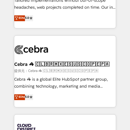
Tailored implementations without out-of-scope
for better adoption. 🔹 Custom Solutions: Build
headaches, web projects completed on time. Our in-
tailored apps, workflows, and configurations. We are
house team of certified CRM architects, experts,
Elite
5.0
SOC 2 Type II and ISO 27001 certified, reinforcing
developers, designers, and marketers handles all
our commitment to data security and compliance. At
aspects of your HubSpot. ✨ 400+ global clients ✨
OneMetric, we help revenue teams focus on the
100+ seamless migrations from 15+ different CRMs
OneMetric that matters most: revenue.
✨ 100,000+ hours in HubSpot projects, 75+ full Hub
implementations, and 5,000+ pages ✨ CS: Clients
generating 7-digit MRR from inbound campaigns ✨
CS: 245% organic growth & +751% new visitors for a
Cebra 🦓 🇨🇱🇧🇷🇲🇽🇪🇸🇺🇸🇨🇴🇵🇪🇵🇦
full-funnel HubSpot project ✨ CS: 415% conversion
提供元：Cebra 🦓 🇨🇱🇧🇷🇲🇽🇪🇸🇺🇸🇨🇴🇵🇪🇵🇦
boost with a new HubSpot site Recognized leaders:
Cebra 🦓 is a global Elite HubSpot partner group,
🏆 HubSpot Platform Migration Impact Award 🏆
combining technology, marketing and media
Clutch HubSpot Global Leader 🏆 Finalist: HubSpot
expertise across Latin America and Southern
Elite
5.0
Inbound Campaign of the Year 🏆 Gold AVA Digital
Europe, with teams across 7 countries. Born in Chile,
Award for Best Website 🌟 Accreditations: CRM
we combine local insight with international reach to
Implementation, HubSpot Content Experience, CRM
help businesses grow through technology, creativity,
Data Migration & Custom Integration
AI and strategy. For over 12 years, we’ve delivered
500+ HubSpot implementations, building end-to-