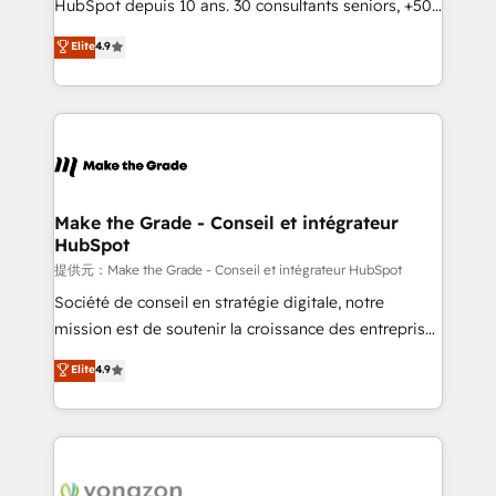
HubSpot depuis 10 ans. 30 consultants seniors, +500
27001:2022 and ISO 9001:2015 across all seven
clients, un ROI mesurable. Notre mission : faire de
Elite
4.9
international offices and 175+ employees.
HubSpot un vrai levier de performance pour votre
organisation. Cela passe par la compréhension de
vos processus, la fiabilisation de vos données et
l'alignement de vos équipes — avant même d'ouvrir
la plateforme. Nos domaines d'intervention : -
Intégration & paramétrage HubSpot - Migration CRM
& reprise de données - Stratégie RevOps &
Make the Grade - Conseil et intégrateur
HubSpot
alignement Marketing / Sales - Data, reporting &
tableaux de bord - Onboarding, audit &
提供元：Make the Grade - Conseil et intégrateur HubSpot
optimisation - Intégrations métiers (ERP, téléphonie,
Société de conseil en stratégie digitale, notre
e-commerce) - Formation & accompagnement au
mission est de soutenir la croissance des entreprises
changement Nous intervenons auprès des PME, ETI
B2B à travers l’acquisition de nouveaux clients,
Elite
4.9
et grandes entreprises en France et à l'international,
l'intégration CRM et le développement des revenus
dans des secteurs variés : SaaS, immobilier,
auprès de vos comptes existants. En France et à
industrie, éducation, banque & assurance, transport
l'international, nous travaillons avec des ETI
& logistique.
ambitieuses, des grands groupes voulant aller au-
delà d’une simple transformation digitale et des