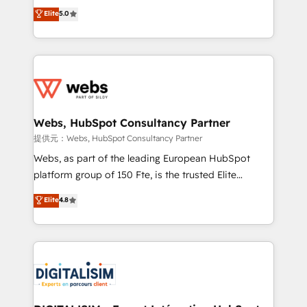
BBD Boom is the HubSpot partner that can help you
Elite
5.0
Execution • 750+ onboardings and 2,000+
to HubSpot Better. We work with your teams to
implementations • Deep expertise across marketing,
solve all your HubSpot challenges and improve user
sales, and service hubs • Built-in flexibility for
adoption, sales process and marketing results.
startups to global brands
Services 📚 Onboarding your team to HubSpot for
the first time 🔧 Designing and optimising your
HubSpot set-up for better results 🌐 Website design
and build using HubSpot 🔌 Integrating HubSpot
Webs, HubSpot Consultancy Partner
with other systems 🎓 Training your teams to be
提供元：Webs, HubSpot Consultancy Partner
HubSpot pros 📊 Lead generation services using
Webs, as part of the leading European HubSpot
HubSpot Why us? - SIX HubSpot Accreditations -
platform group of 150 Fte, is the trusted Elite
awarded by HubSpot after a rigorous process for
HubSpot CRM Partner offering you a roadmap on
Elite
4.8
CRM, Solutions Architecture, Onboarding , Data
maximizing EBITDA and achieving Commercial
Migration, Custom Integration & Platform
Excellence. With our targeted processes, we
Enablement -Onboarded over 500 businesses to
strengthen your digital transformation and minimize
HubSpot -Top 1% of partners worldwide -In-house
costs. As HubSpot's Advanced Accredited CRM
team of 25+ experts Contact us today to help you
Implementation partner, we provide expertise to
get more from your investment in HubSpot.
drive your business forward. Since 2015 we are fully
www.bbdboom.com
dedicated to HubSpot and with an experienced