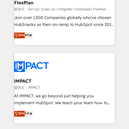
FlexPlan
people, exciting ideas and can-do mentality, we
ensure revenue growth on a daily basis. So tell us
提供元：Set Up | Scale Up | Integrate | HubSnacks FlexPlan
your challenge; our passionate and growth driven
Join over 1,500 Companies globally who've chosen
team of 100+ experts is ready for you! Driving digital
HubSnacks as their on-ramp to HubSpot since 2014
growth | www.brightdigital.com
Simple pay-as-you-go plans that accelerate value...
Elite
4.9
1️⃣ Set Up | Onboarding New or Check-fixing existing
HubSpot portals 2️⃣ Scale Up | 100% HubSpot Task
Execution... Global 24/7 ... All Experts 3️⃣ Integrate |
your entire Tech Stack with Custom Integrations
Slash months from your API Integration project... ⬅️
Click "Contact Business" ⬅️ to access 150+ Kickstart
Integration templates that put HubSpot in the center
IMPACT
of your tech stack, syncing... 🛍️ Shopify or
提供元：IMPACT
WooCommerce 💲 Stripe or Paypal 💰 Sage or
At IMPACT, we go beyond just helping you
Netsuite 🤖 Google or Microsoft ✍️ DocuSign or
implement HubSpot. We teach your team how to
PandaDoc 🌐 Avalara or Quaderno HubSnacks holds
master it. As the creators of the Endless Customers
Elite
5.0
the rare Advanced "Custom Integrations"
System™ (the next evolution of They Ask, You
Accreditation, securely sync data across... 🔄 any
Answer), we’re the only HubSpot partner built
apps, in any direction. Stuck on your old CRM..?