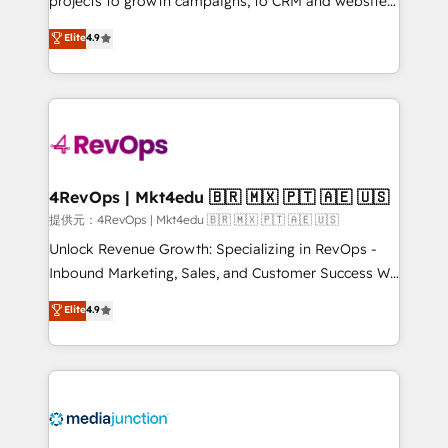
projects to growth campaigns, to CRM and websites.
HubSpot experts backed by over 10+ years of
Hire an agency that's experienced in every inch of
Elite
4.9
HubSpot experience ✔️Flexible pricing models —
HubSpot and willing to work hand-in-hand with your
Hourly-fee (assigned one Dedicated HubSpot
team to simplify the complex and build a better
Admin); Monthly-fee (HubSpot Admin + Project
experience for your team and customers.
Manager); and Fixed Project Cost (as per
requirement). ✔️Helped over 25,000+ customers so
far with our HubSpot solutions. ✔️Bespoke apps &
on-demand bundle services. Connect with us today!
4RevOps | Mkt4edu 🇧🇷 🇲🇽 🇵🇹 🇦🇪 🇺🇸
提供元：4RevOps | Mkt4edu 🇧🇷 🇲🇽 🇵🇹 🇦🇪 🇺🇸
Unlock Revenue Growth: Specializing in RevOps -
Inbound Marketing, Sales, and Customer Success We
specialize in driving revenue growth for companies
Elite
4.9
across industries through tailored marketing, sales,
and customer success strategies, utilizing RevOps
methodologies. As Latin America's largest HubSpot
partner and a global leader in education market, we
offer unparalleled insights. Operating in five
countries—Brazil, UAE (Abu Dhabi/Dubai/Sharjah),