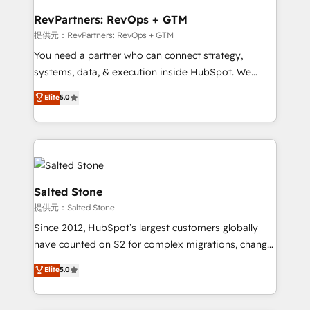
we turn complexity into clarity, human at global
scale. 🏆 HubSpot’s CEO called us “the partner of the
RevPartners: RevOps + GTM
future.” Others agree it is proof of trust built through
提供元：RevPartners: RevOps + GTM
measurable impact.
You need a partner who can connect strategy,
systems, data, & execution inside HubSpot. We
bridge the gap where most agencies fall short by
Elite
5.0
combining GTM strategy with technical execution to
solve the right problem with the right solution. As the
only firm in the world to hold Elite Partner
Accreditations with both HubSpot and Clay, our
clients gain a unique advantage in CRM architecture,
pipeline generation, data intelligence, and go-to-
Salted Stone
market execution. Why B2B Businesses Choose RP: -
提供元：Salted Stone
Secure: Soc2 compliant 🛡️ - Pricing: Implementations
Since 2012, HubSpot’s largest customers globally
starting at $1,5k 💵 - Speed: Launch in 14 days ⚡ -
have counted on S2 for complex migrations, change
Global: 250 professionals across five continents 🌐 -
management, systems integration, and creative
Scale: Fastest tiering Elite HubSpot Partner 🪴 -
Elite
5.0
solutions that deliver measurable impact and
Sales Hub: More implementations than any other
transform brand experiences As one of the few full-
Partner 💻 - Migrations: We convert Salesforce