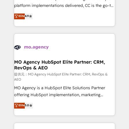
you like support in deploying your inbound
platform implementations delivered, CC is the go-to
marketing strategy? We'll provide support tailored
Elite Solutions Partner for businesses ready to
Elite
4.9
to your needs and sales objectives. With 125+
migrate, replatform, and scale smarter. We specialize
certifications, we are part of the most certified
in high-impact CRM and CMS migrations and
Canadian agencies, and we both hold Onboarding
onboarding from platforms like Salesforce, NetSuite,
Accreditations. Based in Canada (coast to coast), our
Zoho, Pardot, Marketo, Microsoft Dynamics, Wix,
services are offered in both English & French.
WordPress and legacy CRMs, turning fragmented
systems into unified, growth-ready HubSpot
architectures that accelerate revenue operations and
MO Agency HubSpot Elite Partner: CRM,
RevOps & AEO
performance. - Multi-object CRM migration, cleanup,
and implementation. - Pre-built and custom
提供元：MO Agency HubSpot Elite Partner: CRM, RevOps &
AEO
integrations across your full tech stack. - Custom
MO Agency is a HubSpot Elite Solutions Partner
object setup, CMS builds, and full-funnel automation.
offering HubSpot implementation, marketing
- Dashboards, lifecycle campaigns, and lead
automation, CRM and RevOps consulting, data
nurturing sequences. - Cross-hub setup across
Elite
5.0
architecture, sales enablement, lifecycle automation,
Marketing, Sales, Operations, and Service Hubs. -
lead scoring and revenue reporting. HubSpot,
Ongoing optimization, managed support, and
Salesforce and integrated enterprise stacks. Digital
scalable retainers. Let’s make HubSpot your most