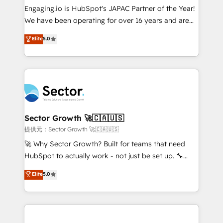
contratar e pagar a HubSpot em reais com nota
Engaging.io is HubSpot's JAPAC Partner of the Year!
fiscal no Brasil e gerar economia de até 50% na
We have been operating for over 16 years and are
contratação de softwares internacionais.
one of HubSpot's most experienced and technically
Elite
5.0
Oferecemos ainda agentes de IA especializados em
capable Agency Partners globally. We specialise in
HubSpot que automatizam tarefas executam rotinas
complex CRM migrations, implementations,
no CRM e mantêm os dados organizados, como um
integrations, custom CMS portal development,
especialista operando a plataforma 24/7. Hoje 300+
design & UX for mid to large to multi national
empresas em 13 países utilizam a Nexforce. Somos
businesses. Our teams are based in North America
a maior parceira da HubSpot na América Latina e
and APAC. We are HubSpot's top-ranked Advanced
líder no ranking global de sucesso do cliente da
Implementation Certified Partner and we contribute
Sector Growth 🚀🇨🇦🇺🇸
HubSpot.
to their advisory council. We strive to do 'good work
提供元：Sector Growth 🚀🇨🇦🇺🇸
with good people' and have worked with incredible
🚀 Why Sector Growth? Built for teams that need
brands. You can see some of them on our website,
HubSpot to actually work - not just be set up. 🔧
along with plenty of case studies.
HubSpot Experts: Onboarding, migrations,
Elite
5.0
automation, and training built for adoption. ⚡ Highly
Technical Execution: ERP, EMR and Custom
Integrations; complex builds delivered in weeks, not
months. 🤖 AI Consulting & Agents: AI-powered