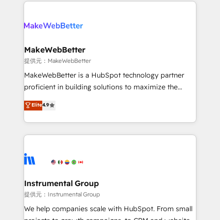
service creative agencies in the HubSpot
addicts to HubSpot evangelists 🧡 Don't hire a
ecosystem, we blend strategy, technology, & award-
marketing agency for an Ops problem. Don't hire a
winning design to build scalable, globally
technical agency for a growth problem. Hire a
regionalized HubSpot websites, integrated
partner built to solve both.
marketing campaigns, & RevOps frameworks that
MakeWebBetter
fuel long-term success We connect the entire
提供元：MakeWebBetter
customer lifecycle through seamless integrations,
MakeWebBetter is a HubSpot technology partner
ensure long-term adoption with change-
proficient in building solutions to maximize the
management programs, and align marketing, sales,
operational efficiency of HubSpot. The fastest-
Elite
4.9
and service to drive sustainable growth With 6 key
growing tech-enabler & facilitator, MakeWebBetter,
HubSpot accreditations and experience across
hands you the blend of HubSpot expertise &
hundreds of organizations in dozens of industries,
eminent solutions & integrations. Trust us to
there’s a good chance one of our globally integrated
streamline your HubSpot experience. 🚀HubSpot
teams has worked with clients just like you Let’s
Elite Partners with 10+ years of HubSpot experience
explore whether S2 is the partner you’ve been
🤝HubSpot Premier Integration partner 🤝Google
looking for...and get your next big initiative moving!
Premier Partner 2023 🌟5 HubSpot Accreditations 🌟
Instrumental Group
Won HubSpot Theme Challenge 2021 🌟INBOUND’19
提供元：Instrumental Group
HubSpot Rising Star Why us? Harnessing the full
We help companies scale with HubSpot. From small
potential of the powerful HubSpot CRM. ✔️A team of