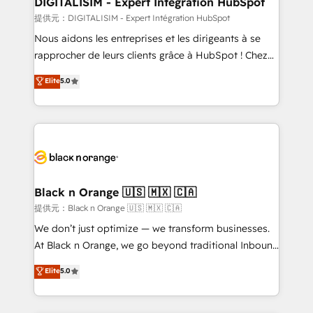
DIGITALISIM - Expert Intégration HubSpot
team (50+), we work with reputable companies in
提供元：DIGITALISIM - Expert Intégration HubSpot
B2B sectors such as manufacturing, SaaS and
Nous aidons les entreprises et les dirigeants à se
business services. We prepare a customized
rapprocher de leurs clients grâce à HubSpot ! Chez
business case that demonstrates the value and
DIGITALISIM, nous avons l'intime conviction que la
Elite
5.0
impact of your digital transformation, including a
réussite des entreprises passe par l’innovation web,
detailed financial rationale with a focus on ROI and
le marketing digital, et la relation client ! C'est
TCO. As a trusted extension of your team, we
pourquoi, nos experts sont à la fois capables de
believe in the power of partnership. Together, we
gérer votre projet de création de site internet, votre
embark on a transformational journey that sets your
référencement, votre stratégie digitale et le pilotage
business up for long-term success. Unlock your
et l'intégration d'HubSpot ! Les grandes phases d'un
business. If not now, when?
projet HubSpot avec DIGITALISIM : 🧽 Nettoyage,
Black n Orange 🇺🇸 🇲🇽 🇨🇦
migration et intégration des bases de données. 🚀
提供元：Black n Orange 🇺🇸 🇲🇽 🇨🇦
Développement des interfaces avec vos logiciels
We don’t just optimize — we transform businesses.
métiers ⚙️ Configuration de la plateforme HubSpot
At Black n Orange, we go beyond traditional Inbound
📈 Configuration de rapports et tableaux de bord 🤝
Marketing with our exclusive methodologies:
Elite
5.0
Book Process & Guidelines utilisateurs 🎓
BOOMS and BOOST. Together, they form a powerful
Formations des utilisateurs
combination that has driven success for over 800
businesses worldwide. As Elite HubSpot Partners, we