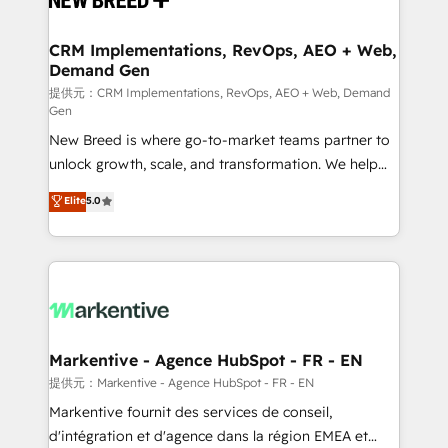
定の代行ではなく、設計の責任」を引き受け、部門横断
technical development team. - 19 HubSpot-certified
の統合・浸透・変革管理を実行します。 ▸ CMS戦略設
trainers to drive platform adoption. 📈 Revenue
CRM Implementations, RevOps, AEO + Web,
計・構築：リード獲得・CVR・SEOを前提にした情報設
Demand Gen
Generation - Full-funnel marketing and high-
計・導線設計・テンプレート設計をContent Hubで一体
performance advertising via Point Success Media. -
提供元：CRM Implementations, RevOps, AEO + Web, Demand
Gen
提供。 ▸ 既存CRM・MAからの移行支援：Salesforce・
Expert deployment of Breeze AI and custom agents
Marketo・Pardot等からの移行、カスタム設計、履歴
New Breed is where go-to-market teams partner to
to automate growth. 🏆 Elite Excellence - 8 platform
データ移行と活用設計まで。 ▸ AEO対応：ChatGPT・
unlock growth, scale, and transformation. We help
accreditations and deep HIPAA-compliance
Perplexity等のAI検索からの流入・引用を前提にコンテ
companies activate HubSpot’s AI-powered
expertise. - A team of 250+ experts dedicated to
Elite
5.0
ンツとサイト構造を最適化。 🏆 なぜ100incを選ぶの
customer platform and operationalize HubSpot’s
your resilient growth.
か？ ✓ HubSpot Eliteパートナー認定 ✓ HubSpotアワ
Loop Marketing framework through expert-led
ード受賞・HUGリーダー ✓ ISO27001:2022 /
services, smart agents, and purpose-built apps,
ISO9001:2015 取得 ✓ 400社以上の導入実績 ✓
tailored to your business. Together, we unlock
HubSpot大百科 出版 CRM・AI活用に関するご相談、現
results, fast. ⚙️CRM & RevOps: Align all Hubs to your
状整理の壁打ちなど、構想段階からお気軽にお問い合わ
buyer journey for clean data, scalability, & reporting.
せください。
🎯Demand Gen & ABM: Drive pipeline with inbound,
Markentive - Agence HubSpot - FR - EN
ABM, AEO, SEO, & paid media. 👩‍💻Web Design:
提供元：Markentive - Agence HubSpot - FR - EN
Build high-performing websites with UX, messaging,
Markentive fournit des services de conseil,
& conversion strategy that drive results. 🤖AI
d'intégration et d'agence dans la région EMEA et