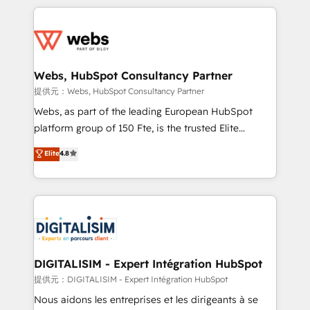
sales, and service hubs • Built-in flexibility for
adoption, sales process and marketing results.
startups to global brands
Services 📚 Onboarding your team to HubSpot for
the first time 🔧 Designing and optimising your
HubSpot set-up for better results 🌐 Website design
and build using HubSpot 🔌 Integrating HubSpot
Webs, HubSpot Consultancy Partner
with other systems 🎓 Training your teams to be
提供元：Webs, HubSpot Consultancy Partner
HubSpot pros 📊 Lead generation services using
Webs, as part of the leading European HubSpot
HubSpot Why us? - SIX HubSpot Accreditations -
platform group of 150 Fte, is the trusted Elite
awarded by HubSpot after a rigorous process for
HubSpot CRM Partner offering you a roadmap on
Elite
4.8
CRM, Solutions Architecture, Onboarding , Data
maximizing EBITDA and achieving Commercial
Migration, Custom Integration & Platform
Excellence. With our targeted processes, we
Enablement -Onboarded over 500 businesses to
strengthen your digital transformation and minimize
HubSpot -Top 1% of partners worldwide -In-house
costs. As HubSpot's Advanced Accredited CRM
team of 25+ experts Contact us today to help you
Implementation partner, we provide expertise to
get more from your investment in HubSpot.
drive your business forward. Since 2015 we are fully
www.bbdboom.com
dedicated to HubSpot and with an experienced
DIGITALISIM - Expert Intégration HubSpot
team (50+), we work with reputable companies in
提供元：DIGITALISIM - Expert Intégration HubSpot
B2B sectors such as manufacturing, SaaS and
Nous aidons les entreprises et les dirigeants à se