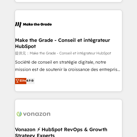
organisation. Cela passe par la compréhension de
vos processus, la fiabilisation de vos données et
l'alignement de vos équipes — avant même d'ouvrir
la plateforme. Nos domaines d'intervention : -
Intégration & paramétrage HubSpot - Migration CRM
& reprise de données - Stratégie RevOps &
Make the Grade - Conseil et intégrateur
HubSpot
alignement Marketing / Sales - Data, reporting &
tableaux de bord - Onboarding, audit &
提供元：Make the Grade - Conseil et intégrateur HubSpot
optimisation - Intégrations métiers (ERP, téléphonie,
Société de conseil en stratégie digitale, notre
e-commerce) - Formation & accompagnement au
mission est de soutenir la croissance des entreprises
changement Nous intervenons auprès des PME, ETI
B2B à travers l’acquisition de nouveaux clients,
Elite
4.9
et grandes entreprises en France et à l'international,
l'intégration CRM et le développement des revenus
dans des secteurs variés : SaaS, immobilier,
auprès de vos comptes existants. En France et à
industrie, éducation, banque & assurance, transport
l'international, nous travaillons avec des ETI
& logistique.
ambitieuses, des grands groupes voulant aller au-
delà d’une simple transformation digitale et des
startups florissantes. Nos 3 grandes expertises sont :
➤ L’intégration de CRM et de méthodologie RevOps
Vonazon ⚡ HubSpot RevOps & Growth
Strategy Experts
pour aligner les équipes marketing, commerciales et