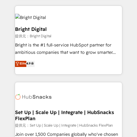
Growth-Driven Design Agency of the Year 🏆2015
automation, integration, and AI innovation to deliver
Became the 5th Agency to reach Diamond 🏆2014
lasting impact. We specialize in: • Turnkey and end-
HubSpot COS Performance Award 🏆2014 HubSpot
to-end HubSpot implementations • Onboarding for
COS Design Award 🏆2013 HubSpot Marketplace
Sales, Service, Marketing & Content Hubs • AI voice
Bright Digital
Provider of the Year 🏆2011 Became a HubSpot
and chat agents, predictive automation, and smart
提供元：Bright Digital
Partner 📆Founded in 1997
workflows • Salesforce + HubSpot integration •
Bright is the #1 full-service HubSpot partner for
RevOps and AI-driven sales enablement • Website
ambitious companies that want to grow smarter.
design and CMS development • ERP integration: SAP,
From HubSpot onboarding, to training, from
NetSuite, Microsoft Dynamics, … • Data cleansing
Elite
4.9
developing a new website to lead generation and
and CRM migration from any platform •
digital marketing; we do it all (and with great
Client/member portals built on HubSpot • Custom
results)! In short, our services include: - HubSpot
and complex integrations: SAM.gov, GovWin,
consultancy: onboarding, training, data migration -
QuickBooks, PandaDoc, ClickUp, Shopify, Mapsly,
HubSpot development: websites, custom modules,
WooCommerce, BuilderTrend, and more Experience
integrations - Marketing & sales solutions: digital
the difference — reach out to see how AI + HubSpot
marketing, advertising, campaigns, content and
Set Up | Scale Up | Integrate | HubSnacks
can transform your business.
FlexPlan
design We connect people, data and technology to
improve customer experiences. With our bright
提供元：Set Up | Scale Up | Integrate | HubSnacks FlexPlan
people, exciting ideas and can-do mentality, we
Join over 1,500 Companies globally who've chosen