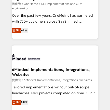
turn innovation into real impact. 🌍 Highlights •
提供元：OneMetric: CRM Implementations and GTM
engineering
HubSpot Partner since 2012 • 2022 EMEA Impact
Over the past few years, OneMetric has partnered
Award: Best Integration • 150+ successful HubSpot
with 750+ customers across SaaS, fintech,
projects • Clients in 30+ industries • Proprietary
healthcare, real estate, and other industries. With
technology for integrations • Multilingual team:
Elite
4.9
150+ HubSpot-certified experts, we deliver scalable
English, Spanish, Portuguese & Italian 👉 Grow
solutions to complex GTM and RevOps challenges.
smarter with AI and HubSpot.
Our Expertise 🔹 Onboarding & Implementation:
Accredited HubSpot Partner, ensuring smooth setup
tailored to your GTM motion. 🔹 Migrations:
Accredited HubSpot Partner, ensuring migration
from other CRMs to HubSpot without data loss or
6Minded: Implementations, Integrations,
Websites
downtime. 🔹 RevOps Strategy: Align teams,
processes, and data to drive revenue efficiency. 🔹
提供元：6Minded: Implementations, Integrations, Websites
Integrations: Connect HubSpot with your tech stack
Tailored implementations without out-of-scope
for better adoption. 🔹 Custom Solutions: Build
headaches, web projects completed on time. Our in-
tailored apps, workflows, and configurations. We are
house team of certified CRM architects, experts,
Elite
5.0
SOC 2 Type II and ISO 27001 certified, reinforcing
developers, designers, and marketers handles all
our commitment to data security and compliance. At