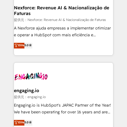
Station, Freshdesk, Intercom, and more. Custom
Nexforce: Revenue AI & Nacionalização de
Faturas
objects, automations, and integrations built for
growth. 🚀 AI-Driven GTM Orchestration Unify
提供元：Nexforce: Revenue AI & Nacionalização de Faturas
HubSpot with LinkedIn, WhatsApp, email, paid
A Nexforce ajuda empresas a implementar otimizar
media, and AI voice to drive pipeline. 🤖 AI Custom
e operar a HubSpot com mais eficiência e
Agent Development Deploy AI agents for
previsibilidade de receita. Combinamos Revenue
Elite
5.0
prospecting, follow-ups, service triage, and
Operations (RevOps) e Inteligência Artificial para
knowledge retrieval—built in HubSpot. ⚡ Fast-Track
estruturar processos integrar sistemas organizar
& Growth-Track Services Fast-Track: Rapid HubSpot
dados e automatizar operações. O objetivo é
onboarding in weeks Growth-Track: Unlock
transformar a HubSpot em um verdadeiro sistema
advanced optimization & adoption 📍 São Paulo, BR
operacional de receita conectando equipes
• Des Moines, IA • New York, NY
tecnologia e dados em uma operação integrada.
Também somos distribuidores oficiais da HubSpot
engaging.io
e de mais de 150 softwares globais permitindo
提供元：engaging.io
contratar e pagar a HubSpot em reais com nota
Engaging.io is HubSpot's JAPAC Partner of the Year!
fiscal no Brasil e gerar economia de até 50% na
We have been operating for over 16 years and are
contratação de softwares internacionais.
one of HubSpot's most experienced and technically
Elite
5.0
Oferecemos ainda agentes de IA especializados em
capable Agency Partners globally. We specialise in