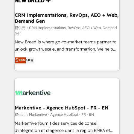
定の代行ではなく、設計の責任」を引き受け、部門横断
technical development team. - 19 HubSpot-certified
の統合・浸透・変革管理を実行します。 ▸ CMS戦略設
trainers to drive platform adoption. 📈 Revenue
CRM Implementations, RevOps, AEO + Web,
計・構築：リード獲得・CVR・SEOを前提にした情報設
Demand Gen
Generation - Full-funnel marketing and high-
計・導線設計・テンプレート設計をContent Hubで一体
performance advertising via Point Success Media. -
提供元：CRM Implementations, RevOps, AEO + Web, Demand
Gen
提供。 ▸ 既存CRM・MAからの移行支援：Salesforce・
Expert deployment of Breeze AI and custom agents
Marketo・Pardot等からの移行、カスタム設計、履歴
New Breed is where go-to-market teams partner to
to automate growth. 🏆 Elite Excellence - 8 platform
データ移行と活用設計まで。 ▸ AEO対応：ChatGPT・
unlock growth, scale, and transformation. We help
accreditations and deep HIPAA-compliance
Perplexity等のAI検索からの流入・引用を前提にコンテ
companies activate HubSpot’s AI-powered
expertise. - A team of 250+ experts dedicated to
Elite
5.0
ンツとサイト構造を最適化。 🏆 なぜ100incを選ぶの
customer platform and operationalize HubSpot’s
your resilient growth.
か？ ✓ HubSpot Eliteパートナー認定 ✓ HubSpotアワ
Loop Marketing framework through expert-led
ード受賞・HUGリーダー ✓ ISO27001:2022 /
services, smart agents, and purpose-built apps,
ISO9001:2015 取得 ✓ 400社以上の導入実績 ✓
tailored to your business. Together, we unlock
HubSpot大百科 出版 CRM・AI活用に関するご相談、現
results, fast. ⚙️CRM & RevOps: Align all Hubs to your
状整理の壁打ちなど、構想段階からお気軽にお問い合わ
buyer journey for clean data, scalability, & reporting.
せください。
🎯Demand Gen & ABM: Drive pipeline with inbound,
Markentive - Agence HubSpot - FR - EN
ABM, AEO, SEO, & paid media. 👩‍💻Web Design:
提供元：Markentive - Agence HubSpot - FR - EN
Build high-performing websites with UX, messaging,
Markentive fournit des services de conseil,
& conversion strategy that drive results. 🤖AI
d'intégration et d'agence dans la région EMEA et