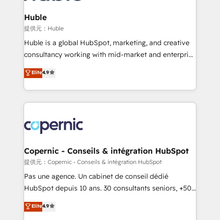
attract the right buyers, close deals faster, and grow
without outside dependencies. You’ll learn how to: •
Huble
Set up, audit, and organize your HubSpot portal •
提供元：Huble
Get your sales team fully using HubSpot • Track
Huble is a global HubSpot, marketing, and creative
pipeline and revenue across the entire buyer journey
consultancy working with mid-market and enterprise
• Build an in-house marketing team that drives
businesses. We go beyond implementation, shaping
Elite
4.9
growth • Create content and videos that attract
the strategy, processes, and teams that turn
buyers • Use AI to scale smarter Our coaching-led
HubSpot into a genuine growth engine. Named
approach works best for companies that are done
HubSpot's Global Partner of the Year in 2024,
with outsourcing and ready to build something that
consistently ranked among their top 5 partners
lasts. So if you're ready to become the most trusted
worldwide, and with over 15 years in the ecosystem,
voice in your market, let’s talk.
Huble has built a track record that speaks for itself.
One company, one operating model, delivering
Copernic - Conseils & intégration HubSpot
across offices and consulting teams in the UK, USA,
提供元：Copernic - Conseils & intégration HubSpot
Canada, Germany, France, Belgium, Singapore, and
Pas une agence. Un cabinet de conseil dédié
South Africa. Certified compliant with ISO/IEC
HubSpot depuis 10 ans. 30 consultants seniors, +500
27001:2022 and ISO 9001:2015 across all seven
clients, un ROI mesurable. Notre mission : faire de
Elite
4.9
international offices and 175+ employees.
HubSpot un vrai levier de performance pour votre