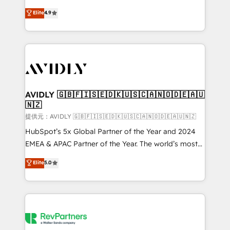
Strategy: Activate Breeze Agents, configure HubSpot
North America. Avec plus de 115 experts en
Elite
4.9
AI, & maximize AEO with tailored AI services. 🧩
marketing automation, Growth, Revops, CRM et
Integrations: Extend HubSpot with custom
webdesign. Markentive is both a consulting firm, a
integrations, hosting, & maintenance.
digital agency and an integrator. With over 115
experts in marketing automation, growth, revops,
CRM and webdesign (We focus on EMEA - USA
customers).
AVIDLY 🇬🇧🇫🇮🇸🇪🇩🇰🇺🇸🇨🇦🇳🇴🇩🇪🇦🇺
🇳🇿
提供元：AVIDLY 🇬🇧🇫🇮🇸🇪🇩🇰🇺🇸🇨🇦🇳🇴🇩🇪🇦🇺🇳🇿
HubSpot’s 5x Global Partner of the Year and 2024
EMEA & APAC Partner of the Year. The world’s most
experienced and fully accredited HubSpot Solutions
Elite
5.0
Partner. 🚀 With 2,750+ HubSpot projects delivered
and 370+ specialists across EMEA, APAC and NAM,
we de-risk complex CRM programmes and
accelerate ROI across every HubSpot Hub. 🧭 From
multi-region migrations to AI-powered automation,