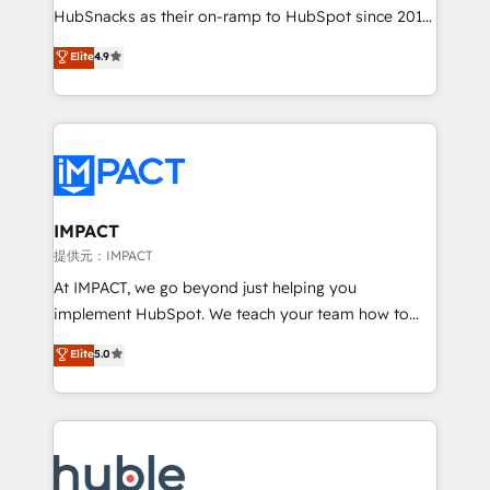
ensure revenue growth on a daily basis. So tell us
HubSnacks as their on-ramp to HubSpot since 2014
your challenge; our passionate and growth driven
Simple pay-as-you-go plans that accelerate value...
Elite
4.9
team of 100+ experts is ready for you! Driving digital
1️⃣ Set Up | Onboarding New or Check-fixing existing
growth | www.brightdigital.com
HubSpot portals 2️⃣ Scale Up | 100% HubSpot Task
Execution... Global 24/7 ... All Experts 3️⃣ Integrate |
your entire Tech Stack with Custom Integrations
Slash months from your API Integration project... ⬅️
Click "Contact Business" ⬅️ to access 150+ Kickstart
Integration templates that put HubSpot in the center
IMPACT
of your tech stack, syncing... 🛍️ Shopify or
提供元：IMPACT
WooCommerce 💲 Stripe or Paypal 💰 Sage or
At IMPACT, we go beyond just helping you
Netsuite 🤖 Google or Microsoft ✍️ DocuSign or
implement HubSpot. We teach your team how to
PandaDoc 🌐 Avalara or Quaderno HubSnacks holds
master it. As the creators of the Endless Customers
Elite
5.0
the rare Advanced "Custom Integrations"
System™ (the next evolution of They Ask, You
Accreditation, securely sync data across... 🔄 any
Answer), we’re the only HubSpot partner built
apps, in any direction. Stuck on your old CRM..?
entirely around coaching and training. That means
Migrate | seamlessly off your old CRM onto a clean
we don’t do the work for you; we help you build the
new HubSpot portal with Advanced Website and
skills, processes, and internal team you need to
CRM Migrations using our in-house "HubScrub" Tool.