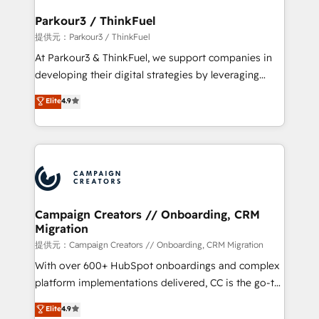
automation, and revenue intelligence to help
companies scale faster and smarter. 🔹 BOOMS:
Parkour3 / ThinkFuel
Demand generation for all your buyers With BOOMS,
提供元：Parkour3 / ThinkFuel
you invest in 100% of your buyers, accelerating your
At Parkour3 & ThinkFuel, we support companies in
growth and positioning yourself as an undisputed
developing their digital strategies by leveraging
leader. 🔹 BOOST: Optimize your digital
technologies and automating their marketing and
Elite
4.9
transformation process A methodology designed to
sales processes to generate growth. Our offer spans
implement HubSpot effectively and optimize your
from Strategy to Operations. We specialize in CRM
digital processes. 🔹 Trusted by Industry Leaders
onboarding and implementation, web design, sales
With an average rating of 4.9/5 and a proven track
& marketing automation, and digital marketing. With
record of business transformation, our growth-first
extensive experience working with tech companies
approach has helped brands dominate their
and manufacturers since 2002, we are committed to
markets.
empowering our clients and developing their
Campaign Creators // Onboarding, CRM
Migration
autonomy. Get to grips with HubSpot through
guided implementation and seamless integration of
提供元：Campaign Creators // Onboarding, CRM Migration
the CRM platform into your digital ecosystem. Would
With over 600+ HubSpot onboardings and complex
you like support in deploying your inbound
platform implementations delivered, CC is the go-to
marketing strategy? We'll provide support tailored
Elite Solutions Partner for businesses ready to
Elite
4.9
to your needs and sales objectives. With 125+
migrate, replatform, and scale smarter. We specialize