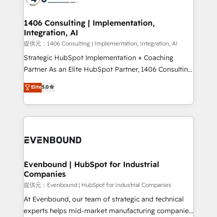
processes through Customer Service Management,
allowing companies to optimize processes and meet
1406 Consulting | Implementation,
Integration, AI
the needs of the customer. We are part of Impresoft
Group, a group of specialized and complementary
提供元：1406 Consulting | Implementation, Integration, AI
companies that divide their offer into 4
Strategic HubSpot Implementation + Coaching
Competence Centers: Smart Manufacturing,
Partner As an Elite HubSpot Partner, 1406 Consulting
Customer First, Enabling Technologies & Security.
helps mid-market revenue teams transform how
Elite
5.0
The synergies generated by these integrations,
they sell, market, and serve. We don't just build your
together with the combination of talents, skills,
HubSpot—we teach your team to own it, then stay
solutions and services, have allowed the group to
to help you keep winning. What We Do ⚙️ CRM
build an unrivaled offering portfolio on the market
Implementations across Marketing, Sales, Service,
to accompany companies on their digital
Data & Content 📈 Sales & Marketing Alignment +
transformation journey.
Revenue Team Enablement 🤖 Breeze AI & Custom
Agent Creation 🔄 Custom Integrations & Data
Evenbound | HubSpot for Industrial
Companies
Migration Why 1406 We become part of your team.
Your team learns while we build. We fix what others
提供元：Evenbound | HubSpot for Industrial Companies
broke. Built for mid-market reality—practical
At Evenbound, our team of strategic and technical
solutions that work with your actual headcount and
experts helps mid-market manufacturing companies