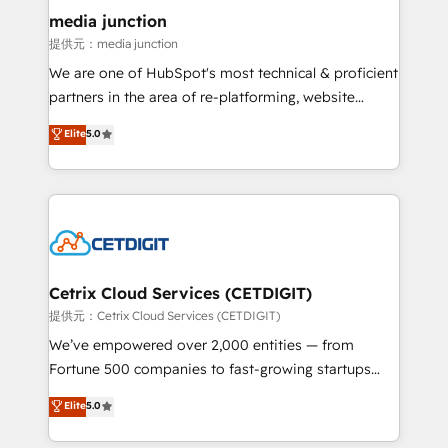
Mexico, USA, and Portugal—we've executed over a
media junction
hundred successful operations. Our approach,
提供元：media junction
rooted in RevOps principles, integrates analysis,
We are one of HubSpot's most technical & proficient
training, planning, and qualification. Leveraging
partners in the area of re-platforming, website
technology, data analytics, CRM optimization, and
design & development. We specialize in multi-hub
Elite
5.0
inbound marketing tactics, we focus on
implementations for mid-market & enterprise
understanding, nurturing, and converting leads.
companies. We are woman-owned, powered by
Partner with us to unlock your business's full
coffee, and we ❤️ dogs. We produce award-winning
potential and achieve sustained growth in today's
work for our clients. 🏆2023 Technical Expertise
competitive market.
Impact Award 🏆2022 Technical Expertise Impact
Award 🏆2022 Platform Migration Excellence Impact
Award 🏆2020 Elite Solutions Partner 🏆2019
Cetrix Cloud Services (CETDIGIT)
Integrations HubSpot Impact Award 🏆2019
提供元：Cetrix Cloud Services (CETDIGIT)
Marketing Enablement HubSpot Impact Award 🏆
We’ve empowered over 2,000 entities — from
2018 Website Design HubSpot Impact Award 🏆2017
Fortune 500 companies to fast-growing startups
Website Design HubSpot Impact Award 🏆2016
and nonprofits — to streamline operations, scale
Elite
5.0
Growth-Driven Design Agency of the Year 🏆2016
revenue, and unlock the full potential of HubSpot.
Sales Enablement HubSpot Impact Award 🏆2015
With deep technical and industry expertise, we fuse