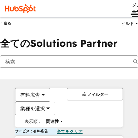
メ
ュ
ビルド
戻る
全てのSolutions Partner
フィルター
有料広告
業種を選択
表示順：
関連性
サービス：有料広告
全てをクリア