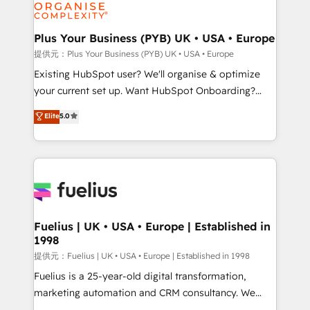
Generative Engine Optimisation (AI Search),
HubSpot Content Hub, WordPress development,
B2B SEO, paid media, and content. We work with
Plus Your Business (PYB) UK • USA • Europe
enterprise and growth-led companies across
提供元：Plus Your Business (PYB) UK • USA • Europe
technology, professional services, financial services
Existing HubSpot user? We'll organise & optimize
and industrial sectors. Offices in Johannesburg, Cape
your current set up. Want HubSpot Onboarding?
Town and London. 500+ HubSpot CRM
We'll customise your CRM & automate your business
Elite
5.0
implementations delivered. AI visibility coverage
processes. Welcome to our Profile! We can help
across ChatGPT, Claude, Perplexity, Gemini and
with... • CRM implementation, reports & workflows,
Google AI Overviews. HubSpot Impact Award -
and team training • CRM migration: Salesforce,
Customer First HubSpot Impact Award - Integrations
Pipedrive, Dynamics etc • Technical projects inc.
Innovation HubSpot Impact Award - Platform
Custom API integrations A little about us... • Boutique
Migration Excellence HubSpot Impact Award -
'Elite' Team (12 super skilled members) • 150+ Clients
Platform Excellence 35+ full-time HubSpot
for Sales Hub, Marketing Hub, Service Hub, Data
Fuelius | UK • USA • Europe | Established in
professionals.
1998
Hub and Website (CMS) • ISO/IEC 27001:2022, ISO
9001:2015 and now... ISO 42001: 2023 certified •
提供元：Fuelius | UK • USA • Europe | Established in 1998
Exclusive AI 'GuardHub' governance framework,
Fuelius is a 25-year-old digital transformation,
based on ISO 42001 - helping you 'organise
marketing automation and CRM consultancy. We
complexity' 𝗥𝗲𝗮𝗱𝘆 𝗳𝗼𝗿 𝘁𝗵𝗲 𝗻𝗲𝘅𝘁 𝘀𝘁𝗲𝗽? Click the
enable mid-market and enterprise clients to