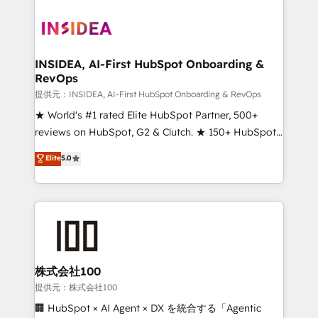
INSIDEA, AI-First HubSpot Onboarding &
RevOps
提供元：INSIDEA, AI-First HubSpot Onboarding & RevOps
★ World's #1 rated Elite HubSpot Partner, 500+
reviews on HubSpot, G2 & Clutch. ★ 150+ HubSpot
Certified Experts & Trainers across the team ★
Elite
5.0
1,500+ implementations across five continents ★ AI-
First, RevOps-led, Onboarding obsessed ★
Company of the Year 2024/25 INSIDEA helps
growing companies turn HubSpot into a revenue
engine. We onboard your team, migrate your data,
and build AI-powered workflows that drive adoption
from week one, in your time zone. What we do ➤
株式会社100
Onboarding: Live in weeks, with workflows built
提供元：株式会社100
around your business, not a template. ➤ Migration:
🏢 HubSpot × AI Agent × DX を統合する「Agentic