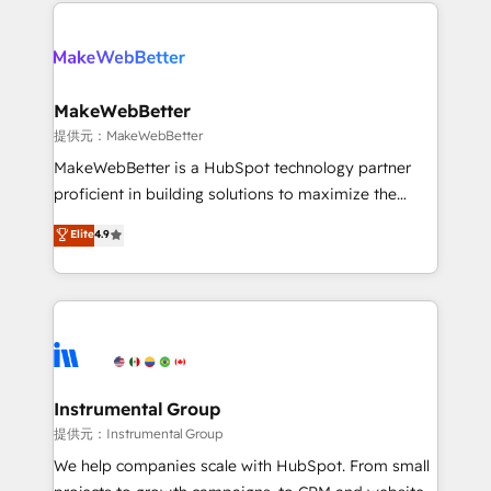
service creative agencies in the HubSpot
addicts to HubSpot evangelists 🧡 Don't hire a
ecosystem, we blend strategy, technology, & award-
marketing agency for an Ops problem. Don't hire a
winning design to build scalable, globally
technical agency for a growth problem. Hire a
regionalized HubSpot websites, integrated
partner built to solve both.
marketing campaigns, & RevOps frameworks that
MakeWebBetter
fuel long-term success We connect the entire
提供元：MakeWebBetter
customer lifecycle through seamless integrations,
MakeWebBetter is a HubSpot technology partner
ensure long-term adoption with change-
proficient in building solutions to maximize the
management programs, and align marketing, sales,
operational efficiency of HubSpot. The fastest-
Elite
4.9
and service to drive sustainable growth With 6 key
growing tech-enabler & facilitator, MakeWebBetter,
HubSpot accreditations and experience across
hands you the blend of HubSpot expertise &
hundreds of organizations in dozens of industries,
eminent solutions & integrations. Trust us to
there’s a good chance one of our globally integrated
streamline your HubSpot experience. 🚀HubSpot
teams has worked with clients just like you Let’s
Elite Partners with 10+ years of HubSpot experience
explore whether S2 is the partner you’ve been
🤝HubSpot Premier Integration partner 🤝Google
looking for...and get your next big initiative moving!
Premier Partner 2023 🌟5 HubSpot Accreditations 🌟
Instrumental Group
Won HubSpot Theme Challenge 2021 🌟INBOUND’19
提供元：Instrumental Group
HubSpot Rising Star Why us? Harnessing the full
We help companies scale with HubSpot. From small
potential of the powerful HubSpot CRM. ✔️A team of