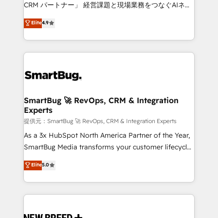
Move from any legacy CRM. Zero downtime, full data
CRM パートナー」 経営課題と現場業務をつなぐAIネイ
integrity. ➤ Implementation: Configure HubSpot to
ティブ・エージェンシーとして、HubSpot Eliteの実装
Elite
4.9
run your revenue process. Sales, marketing, and
力で顧客フロント業務を再設計します。 💡 100inc は何
service wired together. ➤ AI and Integrations: Layer
をする会社か？ HubSpotを共通基盤に、AIエージェン
Breeze AI, custom agents, and APIs to remove
トを組み込んだ顧客フロント業務（マーケティング・営
manual work. ➤ Ongoing Management: Monthly
業・CS）を組織全体で設計・実装する日本のAIネイテ
tune-ups, feature rollouts, adoption coaching. Buying
ィブ・エージェンシーです。事業部・グループ会社・部
HubSpot, switching to it, or reviving a stale portal?
門が分立する組織で、データと業務プロセスのサイロ化
We are built for the work.
を、CRMを軸とした全社共通基盤に再構築します。意
SmartBug 🚀 RevOps, CRM & Integration
Experts
思決定者・PMO・現場担当者に並走します。 1️⃣
HubSpot導入・活用支援 顧客データの一元化から、
提供元：SmartBug 🚀 RevOps, CRM & Integration Experts
GTMの見える化・自動化まで。全Hub統合運用、デー
As a 3x HubSpot North America Partner of the Year,
タ品質設計、グループ横断のCRM統合に対応します。
SmartBug Media transforms your customer lifecycle
2️⃣ AIエージェント組織構築 営業・マーケティング業務
into a revenue engine. Our unified ecosystem
Elite
5.0
の一部をAIが自律実行する組織への移行を設計・実装。
includes specialized divisions Globalia (AI &
Breeze・Claude等をHubSpotと連携させ、役割定義・
Software) and Point Success Media (Paid Media),
運用ルール・成果指標まで含めて設計します。 3️⃣ 全社
making this the official home for all three brands. 🔄
DX × AI推進のPMO伴走支援 複数部門をまたぐDX×AI変
Implementation & Integration - Seamless migrations
革を、構想から実装・定着までPMOとして主導。「設
and system integrations powered by Globalia’s