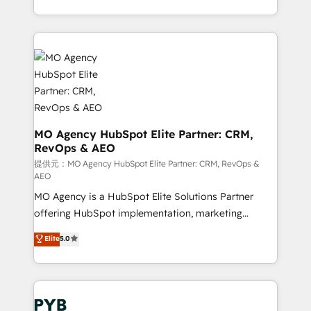
certifications, we are part of the most certified
in high-impact CRM and CMS migrations and
Canadian agencies, and we both hold Onboarding
onboarding from platforms like Salesforce, NetSuite,
Accreditations. Based in Canada (coast to coast), our
Zoho, Pardot, Marketo, Microsoft Dynamics, Wix,
services are offered in both English & French.
WordPress and legacy CRMs, turning fragmented
systems into unified, growth-ready HubSpot
architectures that accelerate revenue operations and
performance. - Multi-object CRM migration, cleanup,
and implementation. - Pre-built and custom
MO Agency HubSpot Elite Partner: CRM,
RevOps & AEO
integrations across your full tech stack. - Custom
object setup, CMS builds, and full-funnel automation.
提供元：MO Agency HubSpot Elite Partner: CRM, RevOps &
AEO
- Dashboards, lifecycle campaigns, and lead
MO Agency is a HubSpot Elite Solutions Partner
nurturing sequences. - Cross-hub setup across
offering HubSpot implementation, marketing
Marketing, Sales, Operations, and Service Hubs. -
automation, CRM and RevOps consulting, data
Ongoing optimization, managed support, and
Elite
5.0
architecture, sales enablement, lifecycle automation,
scalable retainers. Let’s make HubSpot your most
lead scoring and revenue reporting. HubSpot,
powerful growth engine. Built to convert, scale, and
Salesforce and integrated enterprise stacks. Digital
drive results.
Marketing, Answer Engine Optimisation, and