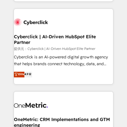
to its fullest capacity, improve your current HubSpot
organisations scale smarter and grow stronger.
website, or build your new one.
Cyberclick | AI-Driven HubSpot Elite
Partner
提供元：Cyberclick | AI-Driven HubSpot Elite Partner
Cyberclick is an AI-powered digital growth agency
that helps brands connect technology, data, and
creativity to achieve measurable results. Founded in
Elite
4.9
Barcelona and operating across Spain, LATAM, and
the UK, we support global companies in building
smarter marketing, sales, and customer success
strategies. As the only HubSpot Elite Partner in
Iberia (Spain & Portugal), we combine human insight
with intelligent automation to drive sustainable
growth. Our multidisciplinary team designs solutions
OneMetric: CRM Implementations and GTM
engineering
that simplify complexity, boost performance, and