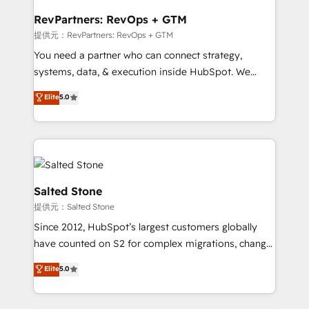
we turn complexity into clarity, human at global
scale. 🏆 HubSpot’s CEO called us “the partner of the
RevPartners: RevOps + GTM
future.” Others agree it is proof of trust built through
提供元：RevPartners: RevOps + GTM
measurable impact.
You need a partner who can connect strategy,
systems, data, & execution inside HubSpot. We
bridge the gap where most agencies fall short by
Elite
5.0
combining GTM strategy with technical execution to
solve the right problem with the right solution. As the
only firm in the world to hold Elite Partner
Accreditations with both HubSpot and Clay, our
clients gain a unique advantage in CRM architecture,
pipeline generation, data intelligence, and go-to-
Salted Stone
market execution. Why B2B Businesses Choose RP: -
提供元：Salted Stone
Secure: Soc2 compliant 🛡️ - Pricing: Implementations
Since 2012, HubSpot’s largest customers globally
starting at $1,5k 💵 - Speed: Launch in 14 days ⚡ -
have counted on S2 for complex migrations, change
Global: 250 professionals across five continents 🌐 -
management, systems integration, and creative
Scale: Fastest tiering Elite HubSpot Partner 🪴 -
Elite
5.0
solutions that deliver measurable impact and
Sales Hub: More implementations than any other
transform brand experiences As one of the few full-
Partner 💻 - Migrations: We convert Salesforce