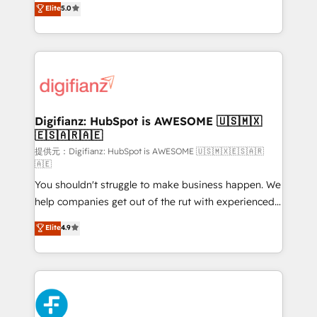
Elite
5.0
👈 '𝗖𝗼𝗻𝘁𝗮𝗰𝘁 𝗯𝘂𝘀𝗶𝗻𝗲𝘀𝘀' button to get in touch
maximise their return from digital and fuel their
(𝘸𝘦'𝘳𝘦 𝘴𝘶𝘱𝘦𝘳 𝘳𝘦𝘴𝘱𝘰𝘯𝘴𝘪𝘷𝘦)
growth. We modernise platforms, streamline
operations that are causing inefficiencies, improve
customer experiences, integrate systems, and
supercharge revenue operations Key services: • CRM
Implementation • Systems Integration • Digital
Transformation / Web Development • RevOps &
Digifianz: HubSpot is AWESOME 🇺🇸🇲🇽
🇪🇸🇦🇷🇦🇪
Sales Consulting • Marketing Automation What
makes us different? 🚀 Top 0.5% of global HubSpot
提供元：Digifianz: HubSpot is AWESOME 🇺🇸🇲🇽🇪🇸🇦🇷
🇦🇪
agencies ⚙️ The strongest technical ability and
You shouldn't struggle to make business happen. We
integration capabilities 💼 Consultative, long-term
help companies get out of the rut with experienced,
partners who will embed ourselves into your
process-oriented teams implementing HubSpot
business, processes and systems 🏢 We specialise in
Elite
4.9
Marketing, Sales, Service, CMS and Operations Hub,
working with mid-market and enterprise
so selling and actually engaging with your customers
organisations, global organisations and those with
feels easy and pain-free. We are a top ranked
complex use cases 🏆 CRM Implementation,
HubSpot Elite Partner, winner of Rookie of the Year
Platform Enablement, Custom Integration and
and Customer First Awards, 4.9/5 rating in HubSpot
Onboarding Accredited 🔐 ISO27001 & ISO9001