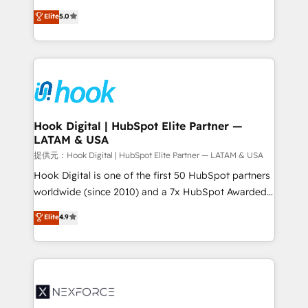
constraints. By the Numbers 🏆 Top 1% of all
achieve real growth. We specialize in delivering
Elite
5.0
HubSpot partners 🔄 Top 5% globally in client
tailored solutions that drive results by leveraging
retention 📅 8+ years of consistent results since 2017
HubSpot’s platform and data to fuel success.
Who We Serve Revenue teams, marketing leaders,
Technical Solutions: - HubSpot Technical Consulting -
and sales ops at mid-market companies ready to
HubSpot CRM Implementation - HubSpot
move beyond spreadsheets into unified systems
Onboarding - Data Migration & Integrations -
that drive real business results.
Technical Audit & Optimization Strategic Solutions: -
Revenue Operations - Inbound Marketing -
Hook Digital | HubSpot Elite Partner —
LATAM & USA
Outbound Marketing - HubSpot CMS Website
Design & Development We empower our clients to
提供元：Hook Digital | HubSpot Elite Partner — LATAM & USA
reach their full potential by providing transparent,
Hook Digital is one of the first 50 HubSpot partners
relationship-driven support. With over 300 HubSpot
worldwide (since 2010) and a 7x HubSpot Awarded
certifications and accreditations, we deliver both the
Elite Partner. With 500+ projects across the U.S.,
Elite
4.9
technical know-how and strategic guidance you
Brazil, and LATAM, we combine global expertise with
need to succeed.
regional experience. Today, we are Brazil’s largest
HubSpot Elite Partner—trusted by companies across
the Americas to scale smarter. ⚙️ CRM
Implementation & Migration Onboarding across all
Hubs, plus migrations from Salesforce, Pipedrive, RD