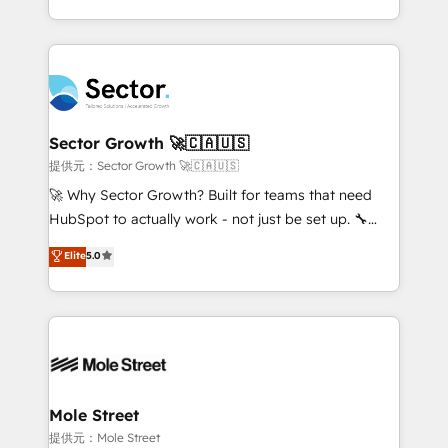
HubSpot que automatizam tarefas executam rotinas
complex CRM migrations, implementations,
no CRM e mantêm os dados organizados, como um
integrations, custom CMS portal development,
especialista operando a plataforma 24/7. Hoje 300+
design & UX for mid to large to multi national
empresas em 13 países utilizam a Nexforce. Somos
businesses. Our teams are based in North America
a maior parceira da HubSpot na América Latina e
and APAC. We are HubSpot's top-ranked Advanced
líder no ranking global de sucesso do cliente da
Implementation Certified Partner and we contribute
Sector Growth 🚀🇨🇦🇺🇸
HubSpot.
to their advisory council. We strive to do 'good work
提供元：Sector Growth 🚀🇨🇦🇺🇸
with good people' and have worked with incredible
🚀 Why Sector Growth? Built for teams that need
brands. You can see some of them on our website,
HubSpot to actually work - not just be set up. 🔧
along with plenty of case studies.
HubSpot Experts: Onboarding, migrations,
Elite
5.0
automation, and training built for adoption. ⚡ Highly
Technical Execution: ERP, EMR and Custom
Integrations; complex builds delivered in weeks, not
months. 🤖 AI Consulting & Agents: AI-powered
workflows; automation agents; process optimization
inside HubSpot. 🏆 Industry Experience: 🏥
Healthcare: HIPAA implementations; secure data
Mole Street
workflows 💼 Financial Services: compliant
提供元：Mole Street