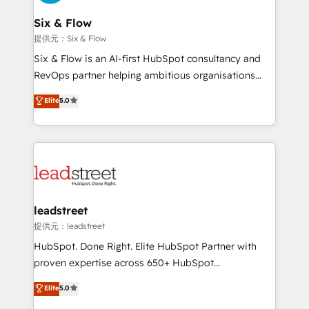
Reviews and 4.9/5 rating in Clutch Reviews. Digifianz
Certified
helps the following industries: logistics & 3PL, home
Six & Flow
improvement & construction, branding and
提供元：Six & Flow
commercialization, real estate, health, education,
Six & Flow is an AI-first HubSpot consultancy and
SaaS, Software Dev & IT and consulting, make the
RevOps partner helping ambitious organisations
most out of their HubSpot experience operating in
grow with clarity, confidence, and intelligence.
Elite
5.0
the United States, EU, UAE, Mexico and Latin
Operating across the UK, Netherlands, Ireland, and
America. From casual user to super fan: make
Canada, we’ve delivered thousands of successful
HubSpot an experience you LOVE!
HubSpot projects for mid-market and enterprise
clients worldwide, with over 10 years experience. We
combine HubSpot, data, and AI to design connected
go-to-market systems that align people, process,
and technology for predictable, scalable revenue
leadstreet
growth. Our expertise spans RevOps, CRM and data
提供元：leadstreet
architecture, AI enablement, and strategic marketing,
HubSpot. Done Right. Elite HubSpot Partner with
delivered through our proprietary FLAIR framework
proven expertise across 650+ HubSpot
for responsible AI adoption. As a HubSpot Elite
implementations. With 12+ years of HubSpot
Elite
5.0
Partner and ISO 27001:2022 certified consultancy,
experience, we help you use the HubSpot platform
we blend strategy, creativity, and technology to help