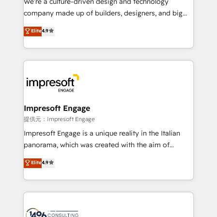
We’re a culture-driven design and technology
that drive measurable growth. 🌎 Highlights: • 10+
company made up of builders, designers, and big
years as a HubSpot partner. • 2023 Impact Awards:
thinkers. We blend strategy, design, and
Elite
4.9
Platform Migration Excellence. • Top 3 Partner of the
development—always fueled by curiosity—to turn
Year LATAM 2022, 2023, 2024, 2025. • Partner of the
ideas, opportunities, and challenges into meaningful
Year 2024. • Organizer of Aliados.ai (AI, marketing &
experiences. To us, technology is more than just
tech global congress). 👉 Ready to scale your
code; it’s about creating things that are useful, cool,
business with HubSpot? Let Cebra’s experts help
and—most importantly—simple. That’s why we lean
you grow faster, smarter, and with impact.
into bold ideas and shape them into thoughtful
products and strategies that actually make a
Impresoft Engage
difference.
提供元：Impresoft Engage
Impresoft Engage is a unique reality in the Italian
panorama, which was created with the aim of
putting Customer Experience at the center by
Elite
4.9
creating digital environments capable of integrating
people, processes and data. We offer the best
digital solutions on the market, ranging from CRM
processes and technologies to digital strategy, from
marketing automation to online and offline sales