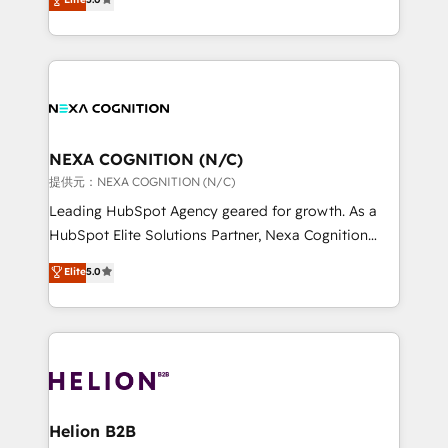
HubSpot Data System Migrations between systems
potential through enterprise HubSpot CRM
to HubSpot New lead generation strategies Time-
implementation. And we deliver best practice across
saving automations Fresh growth campaigns Robust
the whole HubSpot platform, covering marketing,
help desk Unified revenue operations Dynamic
sales, service, CMS and integrations. We work with
website development Award-winning creative
all businesses, from start-up to Enterprise, and have
design We live and breathe HubSpot and are ready
delivered the largest HubSpot implementations in
to take on real challenges!
the world. Our human approach to digital
NEXA COGNITION (N/C)
transformation is designed for businesses who want
提供元：NEXA COGNITION (N/C)
to grow. And we're passionate about APAC
Leading HubSpot Agency geared for growth. As a
businesses leading the world in technology, agility
HubSpot Elite Solutions Partner, Nexa Cognition
and productivity. We also have a proven track
ranks in the top 1% of global HubSpot Partners and
Elite
5.0
record migrating businesses from CRM & Marketing
has been one of the longest-standing partners since
Platforms such as Salesforce, Dynamics, Pipedrive,
2012. We empower businesses to harness the full
and Marketo onto HubSpot. Our methodology
potential of HubSpot by combining strategic
literally transforms the way the businesses we work
insights with technical excellence, we deliver
with attract and retain customers, manage their
bespoke HubSpot solutions tailored to drive
business people and processes, and how they
measurable growth and operational efficiency. Why
service their customers.
Choose Nexa Cognition? 🚀 HubSpot Expertise: Our
Helion B2B