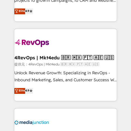
projects to growth campaigns, to CRM and websites.
HubSpot experts backed by over 10+ years of
Hire an agency that's experienced in every inch of
Elite
4.9
HubSpot experience ✔️Flexible pricing models —
HubSpot and willing to work hand-in-hand with your
Hourly-fee (assigned one Dedicated HubSpot
team to simplify the complex and build a better
Admin); Monthly-fee (HubSpot Admin + Project
experience for your team and customers.
Manager); and Fixed Project Cost (as per
requirement). ✔️Helped over 25,000+ customers so
far with our HubSpot solutions. ✔️Bespoke apps &
on-demand bundle services. Connect with us today!
4RevOps | Mkt4edu 🇧🇷 🇲🇽 🇵🇹 🇦🇪 🇺🇸
提供元：4RevOps | Mkt4edu 🇧🇷 🇲🇽 🇵🇹 🇦🇪 🇺🇸
Unlock Revenue Growth: Specializing in RevOps -
Inbound Marketing, Sales, and Customer Success We
specialize in driving revenue growth for companies
Elite
4.9
across industries through tailored marketing, sales,
and customer success strategies, utilizing RevOps
methodologies. As Latin America's largest HubSpot
partner and a global leader in education market, we
offer unparalleled insights. Operating in five
countries—Brazil, UAE (Abu Dhabi/Dubai/Sharjah),