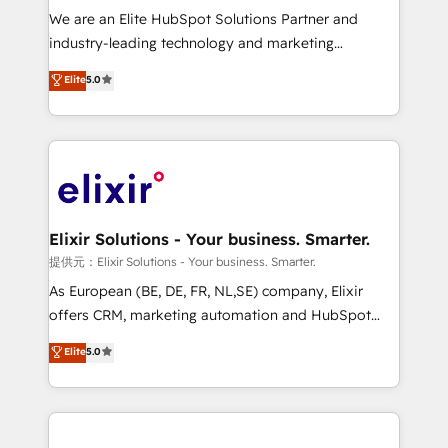
workflows; audit-ready reporting ⚖️ Legal: client
We are an Elite HubSpot Solutions Partner and
intake; pipeline and document workflows 🛒 E-
industry-leading technology and marketing
Commerce: Shopify, WooCommerce; lifecycle and
consultancy. Our focus is on enterprise and mid-
Elite
5.0
revenue automation 🏢 Real Estate: deal pipelines;
market B2B companies globally that want a strategic
portfolio and lifecycle management 🏭
approach to execute their goals through creative
Manufacturing: ERP integrations; operational
applications of our solutions; Technical HubSpot
alignment 🛡️ Compliance & Data Considerations:
Consulting, Content Marketing, Growth-Driven
HIPAA-aware; CASL-compliant; GDPR-ready
Design, Migrations + Integrations. Mole Street’s
implementations where required 💡 Why 500+
mission is empowering others to realize their
Clients Choose Us: Elite Partner; technical, fast, and
greatness, which is achieved through creating
Elixir Solutions - Your business. Smarter.
built to scale.
absolute clarity, derived from a well-defined
提供元：Elixir Solutions - Your business. Smarter.
strategy, executed well, and reported on with clear
As European (BE, DE, FR, NL,SE) company, Elixir
results. The culture is driven by core values; Joy, Grit,
offers CRM, marketing automation and HubSpot
Accountability, Curiosity, Authenticity, Growth
integration products and services to mid-market
Elite
5.0
Mindedness, and Clarity. We are driven to win for the
and enterprise customers. We ensure that your sales,
collective good of the company and its clientele, and
service and marketing department operates in the
dedicated to breaking the mold from the agency of
most effective way, while at the same time
the past into the consultancy of the future. Great
leveraging your commercial data for a fully