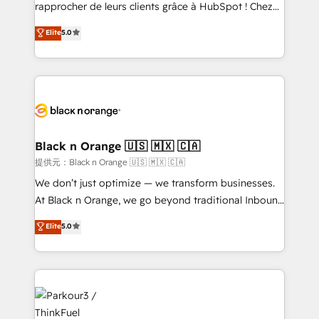
business services. We prepare a customized
rapprocher de leurs clients grâce à HubSpot ! Chez
business case that demonstrates the value and
DIGITALISIM, nous avons l'intime conviction que la
Elite
5.0
impact of your digital transformation, including a
réussite des entreprises passe par l’innovation web,
detailed financial rationale with a focus on ROI and
le marketing digital, et la relation client ! C'est
TCO. As a trusted extension of your team, we
pourquoi, nos experts sont à la fois capables de
believe in the power of partnership. Together, we
gérer votre projet de création de site internet, votre
embark on a transformational journey that sets your
référencement, votre stratégie digitale et le pilotage
business up for long-term success. Unlock your
et l'intégration d'HubSpot ! Les grandes phases d'un
business. If not now, when?
projet HubSpot avec DIGITALISIM : 🧽 Nettoyage,
Black n Orange 🇺🇸 🇲🇽 🇨🇦
migration et intégration des bases de données. 🚀
提供元：Black n Orange 🇺🇸 🇲🇽 🇨🇦
Développement des interfaces avec vos logiciels
We don’t just optimize — we transform businesses.
métiers ⚙️ Configuration de la plateforme HubSpot
At Black n Orange, we go beyond traditional Inbound
📈 Configuration de rapports et tableaux de bord 🤝
Marketing with our exclusive methodologies:
Elite
5.0
Book Process & Guidelines utilisateurs 🎓
BOOMS and BOOST. Together, they form a powerful
Formations des utilisateurs
combination that has driven success for over 800
businesses worldwide. As Elite HubSpot Partners, we
specialize in crafting high-performance growth
strategies that integrate data-driven marketing,