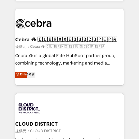
aspects of your HubSpot. ✨ 400+ global clients ✨
OneMetric, we help revenue teams focus on the
100+ seamless migrations from 15+ different CRMs
OneMetric that matters most: revenue.
✨ 100,000+ hours in HubSpot projects, 75+ full Hub
implementations, and 5,000+ pages ✨ CS: Clients
generating 7-digit MRR from inbound campaigns ✨
CS: 245% organic growth & +751% new visitors for a
Cebra 🦓 🇨🇱🇧🇷🇲🇽🇪🇸🇺🇸🇨🇴🇵🇪🇵🇦
full-funnel HubSpot project ✨ CS: 415% conversion
提供元：Cebra 🦓 🇨🇱🇧🇷🇲🇽🇪🇸🇺🇸🇨🇴🇵🇪🇵🇦
boost with a new HubSpot site Recognized leaders:
Cebra 🦓 is a global Elite HubSpot partner group,
🏆 HubSpot Platform Migration Impact Award 🏆
combining technology, marketing and media
Clutch HubSpot Global Leader 🏆 Finalist: HubSpot
expertise across Latin America and Southern
Elite
5.0
Inbound Campaign of the Year 🏆 Gold AVA Digital
Europe, with teams across 7 countries. Born in Chile,
Award for Best Website 🌟 Accreditations: CRM
we combine local insight with international reach to
Implementation, HubSpot Content Experience, CRM
help businesses grow through technology, creativity,
Data Migration & Custom Integration
AI and strategy. For over 12 years, we’ve delivered
500+ HubSpot implementations, building end-to-
end solutions that integrate CRM, AI automation,
inbound and loop marketing, content, and digital
CLOUD DISTRICT
creativity. Our multicultural team works in Spanish,
提供元：CLOUD DISTRICT
Portuguese, and English to design scalable strategies