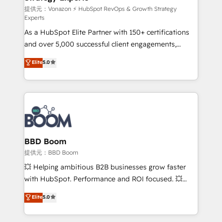
support client (data migration, synchronisation API,
提供元：Vonazon ⚡ HubSpot RevOps & Growth Strategy
Experts
audit et maintenance) ➤ La création de sites internet
As a HubSpot Elite Partner with 150+ certifications
de conversion qui transforment les visiteurs en
and over 5,000 successful client engagements,
opportunités d'affaires ➤ La mise en place de
Vonazon turns marketing complexity into
stratégies d'acquisition marketing (SEO, SEA,
Elite
5.0
measurable, scalable growth. From onboarding to
inbound, automatisation marketing, ABM, IA,
enterprise-grade campaigns, our in-house team
emailing) Informations clés : - 10 ans d'expérience -
builds scalable strategies that drive long-term
100+ intégrations CRM HubSpot réussies - 40
revenue. ⚙️ HubSpot Integration & Optimization •
experts conseil - 150 certifications HubSpot
Seamless CRM, CMS, and automation setup •
cumulées
Complex platform migrations and data cleanups •
Custom APIs and third-party integrations 📈 End-to-
BBD Boom
End Revenue Acceleration • Lifecycle marketing and
提供元：BBD Boom
pipeline growth programs • Sales enablement tools
💥 Helping ambitious B2B businesses grow faster
and CRM optimization • Retention strategies with
with HubSpot. Performance and ROI focused. 💥
customer journey mapping 🏅 Elite-Level HubSpot
BBD Boom is the HubSpot partner that can help you
Elite
5.0
Execution • 750+ onboardings and 2,000+
to HubSpot Better. We work with your teams to
implementations • Deep expertise across marketing,
solve all your HubSpot challenges and improve user