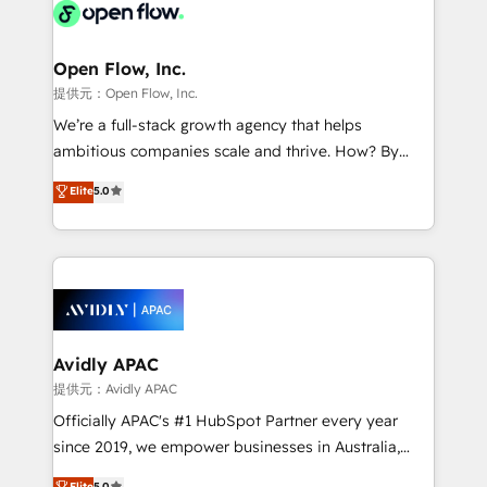
things are happening.
integrated buyers journey. Elixir is located in
Brussels, Munich, Cologne "Köln", Paris, Amsterdam
and Stockholm Elixir is a first mover and leader
Open Flow, Inc.
when it comes to HubSpot sales and service
提供元：Open Flow, Inc.
implementations, highly renowned for our business
We’re a full-stack growth agency that helps
acumen, process (re-)design experience and a
ambitious companies scale and thrive. How? By
massive amount of success stories in this area. We
upgrading and streamlining every single revenue-
Elite
5.0
integrate HubSpot with complex solutions like SAP,
generating aspect of your business. We’re proud
MicroSoft, custom solutions,... Our company also has
HubSpot Elite Solutions Partners and devout CRM
strong experience with HubSpot UI extensions,
nerds who can harness HubSpot’s custom digital
mobile apps for Field Service Mgt and Retail
tools to improve each touchpoint of your customer
execution, CPQ, customer portals and HubSpot CMS
experience. Working hand-in-hand with your team,
developments. And we're champions when it comes
we’ll assemble a RevOps machine that drives more
to complex data migrations.
traffic, generates better leads and crushes your
Avidly APAC
revenue goals. We've worked with thousands of
提供元：Avidly APAC
HubSpot customers and we'd love to work with you
Officially APAC's #1 HubSpot Partner every year
too! Clients come to us for: Advanced CRM solutions
since 2019, we empower businesses in Australia,
System Integrations both Custom and Native to
New Zealand, and globally to realise their full
Elite
5.0