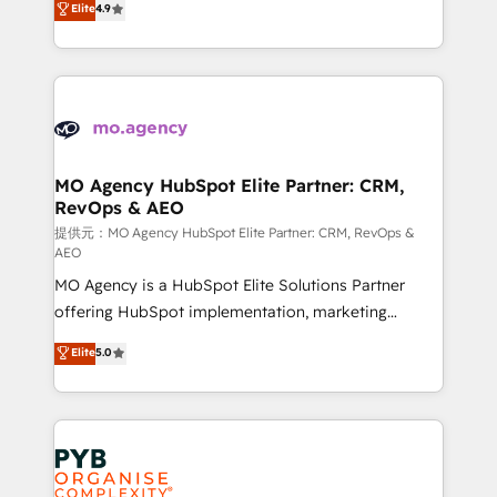
Elite
4.9
to your needs and sales objectives. With 125+
migrate, replatform, and scale smarter. We specialize
certifications, we are part of the most certified
in high-impact CRM and CMS migrations and
Canadian agencies, and we both hold Onboarding
onboarding from platforms like Salesforce, NetSuite,
Accreditations. Based in Canada (coast to coast), our
Zoho, Pardot, Marketo, Microsoft Dynamics, Wix,
services are offered in both English & French.
WordPress and legacy CRMs, turning fragmented
systems into unified, growth-ready HubSpot
architectures that accelerate revenue operations and
MO Agency HubSpot Elite Partner: CRM,
RevOps & AEO
performance. - Multi-object CRM migration, cleanup,
and implementation. - Pre-built and custom
提供元：MO Agency HubSpot Elite Partner: CRM, RevOps &
AEO
integrations across your full tech stack. - Custom
MO Agency is a HubSpot Elite Solutions Partner
object setup, CMS builds, and full-funnel automation.
offering HubSpot implementation, marketing
- Dashboards, lifecycle campaigns, and lead
automation, CRM and RevOps consulting, data
nurturing sequences. - Cross-hub setup across
Elite
5.0
architecture, sales enablement, lifecycle automation,
Marketing, Sales, Operations, and Service Hubs. -
lead scoring and revenue reporting. HubSpot,
Ongoing optimization, managed support, and
Salesforce and integrated enterprise stacks. Digital
scalable retainers. Let’s make HubSpot your most
Marketing, Answer Engine Optimisation, and
powerful growth engine. Built to convert, scale, and
Generative Engine Optimisation (AI Search),
drive results.