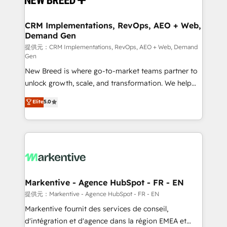
定の代行ではなく、設計の責任」を引き受け、部門横断
technical development team. - 19 HubSpot-certified
の統合・浸透・変革管理を実行します。 ▸ CMS戦略設
trainers to drive platform adoption. 📈 Revenue
CRM Implementations, RevOps, AEO + Web,
計・構築：リード獲得・CVR・SEOを前提にした情報設
Demand Gen
Generation - Full-funnel marketing and high-
計・導線設計・テンプレート設計をContent Hubで一体
performance advertising via Point Success Media. -
提供元：CRM Implementations, RevOps, AEO + Web, Demand
Gen
提供。 ▸ 既存CRM・MAからの移行支援：Salesforce・
Expert deployment of Breeze AI and custom agents
Marketo・Pardot等からの移行、カスタム設計、履歴
New Breed is where go-to-market teams partner to
to automate growth. 🏆 Elite Excellence - 8 platform
データ移行と活用設計まで。 ▸ AEO対応：ChatGPT・
unlock growth, scale, and transformation. We help
accreditations and deep HIPAA-compliance
Perplexity等のAI検索からの流入・引用を前提にコンテ
companies activate HubSpot’s AI-powered
expertise. - A team of 250+ experts dedicated to
Elite
5.0
ンツとサイト構造を最適化。 🏆 なぜ100incを選ぶの
customer platform and operationalize HubSpot’s
your resilient growth.
か？ ✓ HubSpot Eliteパートナー認定 ✓ HubSpotアワ
Loop Marketing framework through expert-led
ード受賞・HUGリーダー ✓ ISO27001:2022 /
services, smart agents, and purpose-built apps,
ISO9001:2015 取得 ✓ 400社以上の導入実績 ✓
tailored to your business. Together, we unlock
HubSpot大百科 出版 CRM・AI活用に関するご相談、現
results, fast. ⚙️CRM & RevOps: Align all Hubs to your
状整理の壁打ちなど、構想段階からお気軽にお問い合わ
buyer journey for clean data, scalability, & reporting.
せください。
🎯Demand Gen & ABM: Drive pipeline with inbound,
Markentive - Agence HubSpot - FR - EN
ABM, AEO, SEO, & paid media. 👩‍💻Web Design:
提供元：Markentive - Agence HubSpot - FR - EN
Build high-performing websites with UX, messaging,
Markentive fournit des services de conseil,
& conversion strategy that drive results. 🤖AI
d'intégration et d'agence dans la région EMEA et