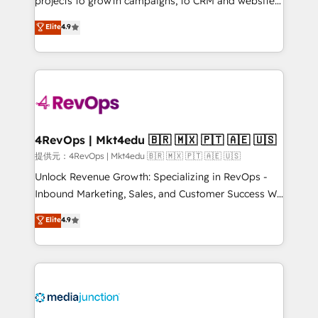
projects to growth campaigns, to CRM and websites.
HubSpot experts backed by over 10+ years of
Hire an agency that's experienced in every inch of
Elite
4.9
HubSpot experience ✔️Flexible pricing models —
HubSpot and willing to work hand-in-hand with your
Hourly-fee (assigned one Dedicated HubSpot
team to simplify the complex and build a better
Admin); Monthly-fee (HubSpot Admin + Project
experience for your team and customers.
Manager); and Fixed Project Cost (as per
requirement). ✔️Helped over 25,000+ customers so
far with our HubSpot solutions. ✔️Bespoke apps &
on-demand bundle services. Connect with us today!
4RevOps | Mkt4edu 🇧🇷 🇲🇽 🇵🇹 🇦🇪 🇺🇸
提供元：4RevOps | Mkt4edu 🇧🇷 🇲🇽 🇵🇹 🇦🇪 🇺🇸
Unlock Revenue Growth: Specializing in RevOps -
Inbound Marketing, Sales, and Customer Success We
specialize in driving revenue growth for companies
Elite
4.9
across industries through tailored marketing, sales,
and customer success strategies, utilizing RevOps
methodologies. As Latin America's largest HubSpot
partner and a global leader in education market, we
offer unparalleled insights. Operating in five
countries—Brazil, UAE (Abu Dhabi/Dubai/Sharjah),