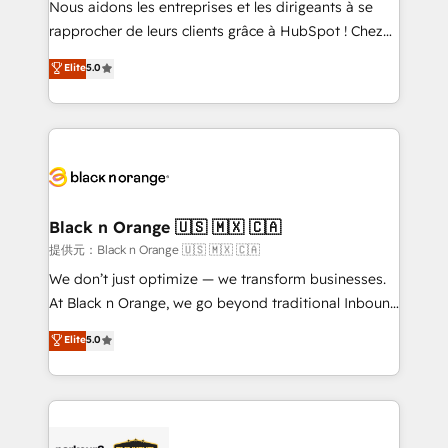
Nous aidons les entreprises et les dirigeants à se
business services. We prepare a customized
rapprocher de leurs clients grâce à HubSpot ! Chez
business case that demonstrates the value and
DIGITALISIM, nous avons l'intime conviction que la
Elite
5.0
impact of your digital transformation, including a
réussite des entreprises passe par l’innovation web,
detailed financial rationale with a focus on ROI and
le marketing digital, et la relation client ! C'est
TCO. As a trusted extension of your team, we
pourquoi, nos experts sont à la fois capables de
believe in the power of partnership. Together, we
gérer votre projet de création de site internet, votre
embark on a transformational journey that sets your
référencement, votre stratégie digitale et le pilotage
business up for long-term success. Unlock your
et l'intégration d'HubSpot ! Les grandes phases d'un
business. If not now, when?
projet HubSpot avec DIGITALISIM : 🧽 Nettoyage,
Black n Orange 🇺🇸 🇲🇽 🇨🇦
migration et intégration des bases de données. 🚀
提供元：Black n Orange 🇺🇸 🇲🇽 🇨🇦
Développement des interfaces avec vos logiciels
We don’t just optimize — we transform businesses.
métiers ⚙️ Configuration de la plateforme HubSpot
At Black n Orange, we go beyond traditional Inbound
📈 Configuration de rapports et tableaux de bord 🤝
Marketing with our exclusive methodologies:
Elite
5.0
Book Process & Guidelines utilisateurs 🎓
BOOMS and BOOST. Together, they form a powerful
Formations des utilisateurs
combination that has driven success for over 800
businesses worldwide. As Elite HubSpot Partners, we
specialize in crafting high-performance growth
strategies that integrate data-driven marketing,