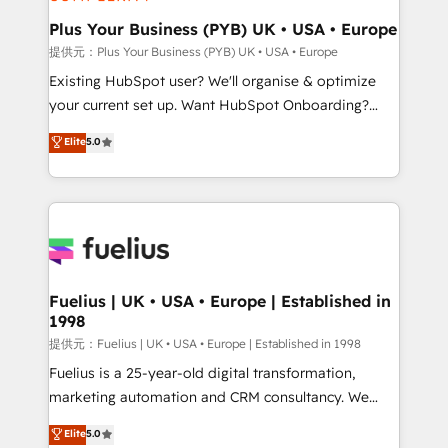
HubSpot Content Hub, WordPress development,
B2B SEO, paid media, and content. We work with
Plus Your Business (PYB) UK • USA • Europe
enterprise and growth-led companies across
提供元：Plus Your Business (PYB) UK • USA • Europe
technology, professional services, financial services
Existing HubSpot user? We'll organise & optimize
and industrial sectors. Offices in Johannesburg, Cape
your current set up. Want HubSpot Onboarding?
Town and London. 500+ HubSpot CRM
We'll customise your CRM & automate your business
Elite
5.0
implementations delivered. AI visibility coverage
processes. Welcome to our Profile! We can help
across ChatGPT, Claude, Perplexity, Gemini and
with... • CRM implementation, reports & workflows,
Google AI Overviews. HubSpot Impact Award -
and team training • CRM migration: Salesforce,
Customer First HubSpot Impact Award - Integrations
Pipedrive, Dynamics etc • Technical projects inc.
Innovation HubSpot Impact Award - Platform
Custom API integrations A little about us... • Boutique
Migration Excellence HubSpot Impact Award -
'Elite' Team (12 super skilled members) • 150+ Clients
Platform Excellence 35+ full-time HubSpot
for Sales Hub, Marketing Hub, Service Hub, Data
Fuelius | UK • USA • Europe | Established in
professionals.
1998
Hub and Website (CMS) • ISO/IEC 27001:2022, ISO
9001:2015 and now... ISO 42001: 2023 certified •
提供元：Fuelius | UK • USA • Europe | Established in 1998
Exclusive AI 'GuardHub' governance framework,
Fuelius is a 25-year-old digital transformation,
based on ISO 42001 - helping you 'organise
marketing automation and CRM consultancy. We
complexity' 𝗥𝗲𝗮𝗱𝘆 𝗳𝗼𝗿 𝘁𝗵𝗲 𝗻𝗲𝘅𝘁 𝘀𝘁𝗲𝗽? Click the
enable mid-market and enterprise clients to
Elite
5.0
👈 '𝗖𝗼𝗻𝘁𝗮𝗰𝘁 𝗯𝘂𝘀𝗶𝗻𝗲𝘀𝘀' button to get in touch
maximise their return from digital and fuel their