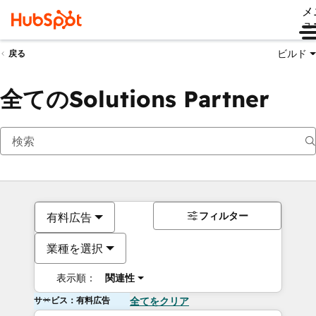
メ
ュ
ビルド
戻る
全てのSolutions Partner
フィルター
有料広告
業種を選択
表示順：
関連性
サービス：有料広告
全てをクリア