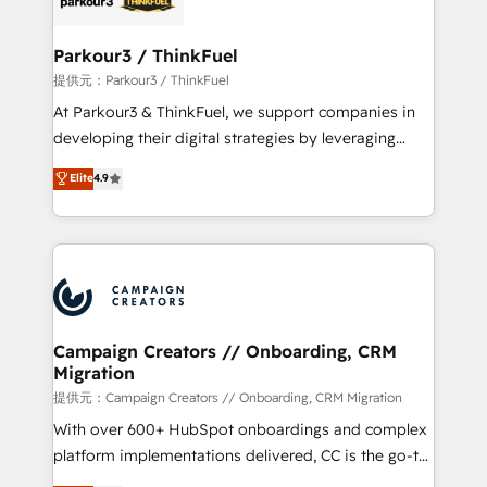
automation, and revenue intelligence to help
companies scale faster and smarter. 🔹 BOOMS:
Parkour3 / ThinkFuel
Demand generation for all your buyers With BOOMS,
提供元：Parkour3 / ThinkFuel
you invest in 100% of your buyers, accelerating your
At Parkour3 & ThinkFuel, we support companies in
growth and positioning yourself as an undisputed
developing their digital strategies by leveraging
leader. 🔹 BOOST: Optimize your digital
technologies and automating their marketing and
Elite
4.9
transformation process A methodology designed to
sales processes to generate growth. Our offer spans
implement HubSpot effectively and optimize your
from Strategy to Operations. We specialize in CRM
digital processes. 🔹 Trusted by Industry Leaders
onboarding and implementation, web design, sales
With an average rating of 4.9/5 and a proven track
& marketing automation, and digital marketing. With
record of business transformation, our growth-first
extensive experience working with tech companies
approach has helped brands dominate their
and manufacturers since 2002, we are committed to
markets.
empowering our clients and developing their
Campaign Creators // Onboarding, CRM
Migration
autonomy. Get to grips with HubSpot through
guided implementation and seamless integration of
提供元：Campaign Creators // Onboarding, CRM Migration
the CRM platform into your digital ecosystem. Would
With over 600+ HubSpot onboardings and complex
you like support in deploying your inbound
platform implementations delivered, CC is the go-to
marketing strategy? We'll provide support tailored
Elite Solutions Partner for businesses ready to