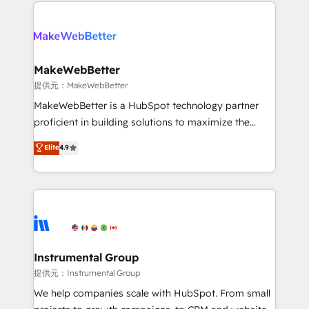
service creative agencies in the HubSpot
addicts to HubSpot evangelists 🧡 Don't hire a
ecosystem, we blend strategy, technology, & award-
marketing agency for an Ops problem. Don't hire a
winning design to build scalable, globally
technical agency for a growth problem. Hire a
regionalized HubSpot websites, integrated
partner built to solve both.
marketing campaigns, & RevOps frameworks that
MakeWebBetter
fuel long-term success We connect the entire
提供元：MakeWebBetter
customer lifecycle through seamless integrations,
MakeWebBetter is a HubSpot technology partner
ensure long-term adoption with change-
proficient in building solutions to maximize the
management programs, and align marketing, sales,
operational efficiency of HubSpot. The fastest-
Elite
4.9
and service to drive sustainable growth With 6 key
growing tech-enabler & facilitator, MakeWebBetter,
HubSpot accreditations and experience across
hands you the blend of HubSpot expertise &
hundreds of organizations in dozens of industries,
eminent solutions & integrations. Trust us to
there’s a good chance one of our globally integrated
streamline your HubSpot experience. 🚀HubSpot
teams has worked with clients just like you Let’s
Elite Partners with 10+ years of HubSpot experience
explore whether S2 is the partner you’ve been
🤝HubSpot Premier Integration partner 🤝Google
looking for...and get your next big initiative moving!
Premier Partner 2023 🌟5 HubSpot Accreditations 🌟
Instrumental Group
Won HubSpot Theme Challenge 2021 🌟INBOUND’19
提供元：Instrumental Group
HubSpot Rising Star Why us? Harnessing the full
We help companies scale with HubSpot. From small
potential of the powerful HubSpot CRM. ✔️A team of