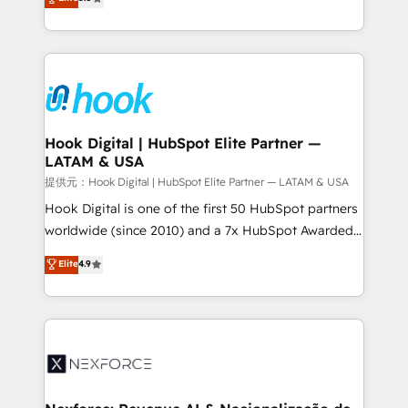
HubSpot partners 🔄 Top 5% globally in client
tailored solutions that drive results by leveraging
retention 📅 8+ years of consistent results since 2017
HubSpot’s platform and data to fuel success.
Who We Serve Revenue teams, marketing leaders,
Technical Solutions: - HubSpot Technical Consulting -
and sales ops at mid-market companies ready to
HubSpot CRM Implementation - HubSpot
move beyond spreadsheets into unified systems
Onboarding - Data Migration & Integrations -
that drive real business results.
Technical Audit & Optimization Strategic Solutions: -
Revenue Operations - Inbound Marketing -
Hook Digital | HubSpot Elite Partner —
LATAM & USA
Outbound Marketing - HubSpot CMS Website
Design & Development We empower our clients to
提供元：Hook Digital | HubSpot Elite Partner — LATAM & USA
reach their full potential by providing transparent,
Hook Digital is one of the first 50 HubSpot partners
relationship-driven support. With over 300 HubSpot
worldwide (since 2010) and a 7x HubSpot Awarded
certifications and accreditations, we deliver both the
Elite Partner. With 500+ projects across the U.S.,
Elite
4.9
technical know-how and strategic guidance you
Brazil, and LATAM, we combine global expertise with
need to succeed.
regional experience. Today, we are Brazil’s largest
HubSpot Elite Partner—trusted by companies across
the Americas to scale smarter. ⚙️ CRM
Implementation & Migration Onboarding across all
Hubs, plus migrations from Salesforce, Pipedrive, RD
Station, Freshdesk, Intercom, and more. Custom