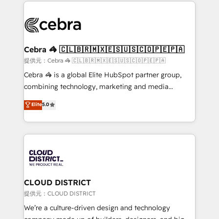
100+ seamless migrations from 15+ different CRMs
OneMetric that matters most: revenue.
✨ 100,000+ hours in HubSpot projects, 75+ full Hub
implementations, and 5,000+ pages ✨ CS: Clients
generating 7-digit MRR from inbound campaigns ✨
CS: 245% organic growth & +751% new visitors for a
Cebra 🦓 🇨🇱🇧🇷🇲🇽🇪🇸🇺🇸🇨🇴🇵🇪🇵🇦
full-funnel HubSpot project ✨ CS: 415% conversion
提供元：Cebra 🦓 🇨🇱🇧🇷🇲🇽🇪🇸🇺🇸🇨🇴🇵🇪🇵🇦
boost with a new HubSpot site Recognized leaders:
Cebra 🦓 is a global Elite HubSpot partner group,
🏆 HubSpot Platform Migration Impact Award 🏆
combining technology, marketing and media
Clutch HubSpot Global Leader 🏆 Finalist: HubSpot
expertise across Latin America and Southern
Elite
5.0
Inbound Campaign of the Year 🏆 Gold AVA Digital
Europe, with teams across 7 countries. Born in Chile,
Award for Best Website 🌟 Accreditations: CRM
we combine local insight with international reach to
Implementation, HubSpot Content Experience, CRM
help businesses grow through technology, creativity,
Data Migration & Custom Integration
AI and strategy. For over 12 years, we’ve delivered
500+ HubSpot implementations, building end-to-
end solutions that integrate CRM, AI automation,
inbound and loop marketing, content, and digital
CLOUD DISTRICT
creativity. Our multicultural team works in Spanish,
提供元：CLOUD DISTRICT
Portuguese, and English to design scalable strategies
We’re a culture-driven design and technology
that drive measurable growth. 🌎 Highlights: • 10+