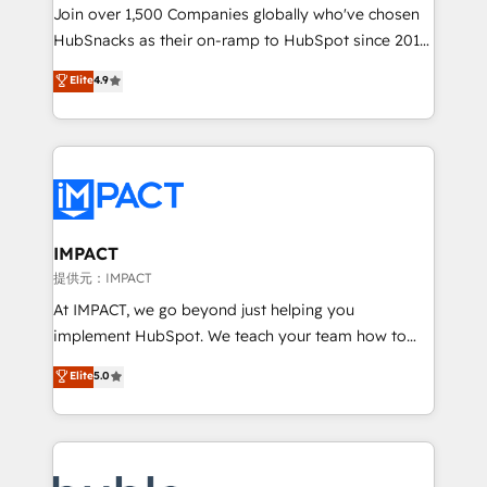
people, exciting ideas and can-do mentality, we
Join over 1,500 Companies globally who've chosen
ensure revenue growth on a daily basis. So tell us
HubSnacks as their on-ramp to HubSpot since 2014
your challenge; our passionate and growth driven
Simple pay-as-you-go plans that accelerate value...
Elite
4.9
team of 100+ experts is ready for you! Driving digital
1️⃣ Set Up | Onboarding New or Check-fixing existing
growth | www.brightdigital.com
HubSpot portals 2️⃣ Scale Up | 100% HubSpot Task
Execution... Global 24/7 ... All Experts 3️⃣ Integrate |
your entire Tech Stack with Custom Integrations
Slash months from your API Integration project... ⬅️
Click "Contact Business" ⬅️ to access 150+ Kickstart
Integration templates that put HubSpot in the center
IMPACT
of your tech stack, syncing... 🛍️ Shopify or
提供元：IMPACT
WooCommerce 💲 Stripe or Paypal 💰 Sage or
At IMPACT, we go beyond just helping you
Netsuite 🤖 Google or Microsoft ✍️ DocuSign or
implement HubSpot. We teach your team how to
PandaDoc 🌐 Avalara or Quaderno HubSnacks holds
master it. As the creators of the Endless Customers
Elite
5.0
the rare Advanced "Custom Integrations"
System™ (the next evolution of They Ask, You
Accreditation, securely sync data across... 🔄 any
Answer), we’re the only HubSpot partner built
apps, in any direction. Stuck on your old CRM..?
entirely around coaching and training. That means
Migrate | seamlessly off your old CRM onto a clean
we don’t do the work for you; we help you build the
new HubSpot portal with Advanced Website and