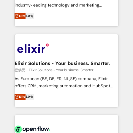
intake; pipeline and document workflows 🛒 E-
industry-leading technology and marketing
Commerce: Shopify, WooCommerce; lifecycle and
consultancy. Our focus is on enterprise and mid-
Elite
5.0
revenue automation 🏢 Real Estate: deal pipelines;
market B2B companies globally that want a strategic
portfolio and lifecycle management 🏭
approach to execute their goals through creative
Manufacturing: ERP integrations; operational
applications of our solutions; Technical HubSpot
alignment 🛡️ Compliance & Data Considerations:
Consulting, Content Marketing, Growth-Driven
HIPAA-aware; CASL-compliant; GDPR-ready
Design, Migrations + Integrations. Mole Street’s
implementations where required 💡 Why 500+
mission is empowering others to realize their
Clients Choose Us: Elite Partner; technical, fast, and
greatness, which is achieved through creating
Elixir Solutions - Your business. Smarter.
built to scale.
absolute clarity, derived from a well-defined
提供元：Elixir Solutions - Your business. Smarter.
strategy, executed well, and reported on with clear
As European (BE, DE, FR, NL,SE) company, Elixir
results. The culture is driven by core values; Joy, Grit,
offers CRM, marketing automation and HubSpot
Accountability, Curiosity, Authenticity, Growth
integration products and services to mid-market
Elite
5.0
Mindedness, and Clarity. We are driven to win for the
and enterprise customers. We ensure that your sales,
collective good of the company and its clientele, and
service and marketing department operates in the
dedicated to breaking the mold from the agency of
most effective way, while at the same time
the past into the consultancy of the future. Great
leveraging your commercial data for a fully
things are happening.
integrated buyers journey. Elixir is located in