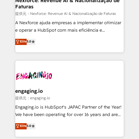
Nexforce: Revenue AI & Nacionalização de
Faturas
objects, automations, and integrations built for
growth. 🚀 AI-Driven GTM Orchestration Unify
提供元：Nexforce: Revenue AI & Nacionalização de Faturas
HubSpot with LinkedIn, WhatsApp, email, paid
A Nexforce ajuda empresas a implementar otimizar
media, and AI voice to drive pipeline. 🤖 AI Custom
e operar a HubSpot com mais eficiência e
Agent Development Deploy AI agents for
previsibilidade de receita. Combinamos Revenue
Elite
5.0
prospecting, follow-ups, service triage, and
Operations (RevOps) e Inteligência Artificial para
knowledge retrieval—built in HubSpot. ⚡ Fast-Track
estruturar processos integrar sistemas organizar
& Growth-Track Services Fast-Track: Rapid HubSpot
dados e automatizar operações. O objetivo é
onboarding in weeks Growth-Track: Unlock
transformar a HubSpot em um verdadeiro sistema
advanced optimization & adoption 📍 São Paulo, BR
operacional de receita conectando equipes
• Des Moines, IA • New York, NY
tecnologia e dados em uma operação integrada.
Também somos distribuidores oficiais da HubSpot
engaging.io
e de mais de 150 softwares globais permitindo
提供元：engaging.io
contratar e pagar a HubSpot em reais com nota
Engaging.io is HubSpot's JAPAC Partner of the Year!
fiscal no Brasil e gerar economia de até 50% na
We have been operating for over 16 years and are
contratação de softwares internacionais.
one of HubSpot's most experienced and technically
Elite
5.0
Oferecemos ainda agentes de IA especializados em
capable Agency Partners globally. We specialise in
HubSpot que automatizam tarefas executam rotinas
complex CRM migrations, implementations,