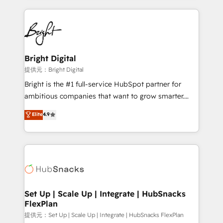
Growth-Driven Design Agency of the Year 🏆2015
automation, integration, and AI innovation to deliver
Became the 5th Agency to reach Diamond 🏆2014
lasting impact. We specialize in: • Turnkey and end-
HubSpot COS Performance Award 🏆2014 HubSpot
to-end HubSpot implementations • Onboarding for
COS Design Award 🏆2013 HubSpot Marketplace
Sales, Service, Marketing & Content Hubs • AI voice
Provider of the Year 🏆2011 Became a HubSpot
and chat agents, predictive automation, and smart
Bright Digital
Partner 📆Founded in 1997
workflows • Salesforce + HubSpot integration •
提供元：Bright Digital
RevOps and AI-driven sales enablement • Website
Bright is the #1 full-service HubSpot partner for
design and CMS development • ERP integration: SAP,
ambitious companies that want to grow smarter.
NetSuite, Microsoft Dynamics, … • Data cleansing
From HubSpot onboarding, to training, from
Elite
4.9
and CRM migration from any platform •
developing a new website to lead generation and
Client/member portals built on HubSpot • Custom
digital marketing; we do it all (and with great
and complex integrations: SAM.gov, GovWin,
results)! In short, our services include: - HubSpot
QuickBooks, PandaDoc, ClickUp, Shopify, Mapsly,
consultancy: onboarding, training, data migration -
WooCommerce, BuilderTrend, and more Experience
HubSpot development: websites, custom modules,
the difference — reach out to see how AI + HubSpot
integrations - Marketing & sales solutions: digital
can transform your business.
marketing, advertising, campaigns, content and
Set Up | Scale Up | Integrate | HubSnacks
FlexPlan
design We connect people, data and technology to
improve customer experiences. With our bright
提供元：Set Up | Scale Up | Integrate | HubSnacks FlexPlan