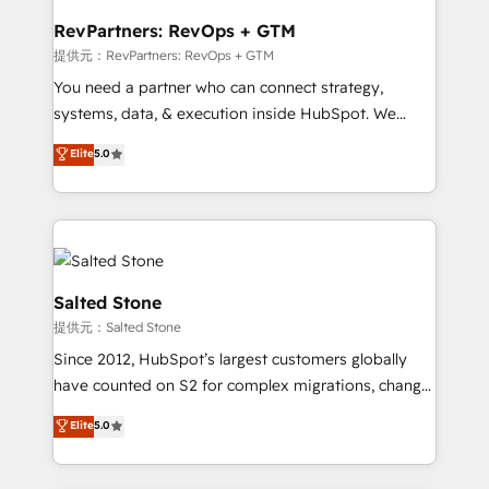
we turn complexity into clarity, human at global
scale. 🏆 HubSpot’s CEO called us “the partner of the
RevPartners: RevOps + GTM
future.” Others agree it is proof of trust built through
提供元：RevPartners: RevOps + GTM
measurable impact.
You need a partner who can connect strategy,
systems, data, & execution inside HubSpot. We
bridge the gap where most agencies fall short by
Elite
5.0
combining GTM strategy with technical execution to
solve the right problem with the right solution. As the
only firm in the world to hold Elite Partner
Accreditations with both HubSpot and Clay, our
clients gain a unique advantage in CRM architecture,
pipeline generation, data intelligence, and go-to-
Salted Stone
market execution. Why B2B Businesses Choose RP: -
提供元：Salted Stone
Secure: Soc2 compliant 🛡️ - Pricing: Implementations
Since 2012, HubSpot’s largest customers globally
starting at $1,5k 💵 - Speed: Launch in 14 days ⚡ -
have counted on S2 for complex migrations, change
Global: 250 professionals across five continents 🌐 -
management, systems integration, and creative
Scale: Fastest tiering Elite HubSpot Partner 🪴 -
Elite
5.0
solutions that deliver measurable impact and
Sales Hub: More implementations than any other
transform brand experiences As one of the few full-
Partner 💻 - Migrations: We convert Salesforce