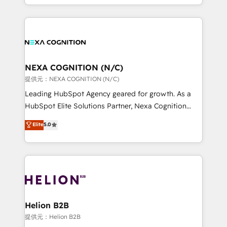
to HubSpot New lead generation strategies Time-
implementation. And we deliver best practice across
saving automations Fresh growth campaigns Robust
the whole HubSpot platform, covering marketing,
help desk Unified revenue operations Dynamic
sales, service, CMS and integrations. We work with
website development Award-winning creative
all businesses, from start-up to Enterprise, and have
design We live and breathe HubSpot and are ready
delivered the largest HubSpot implementations in
to take on real challenges!
the world. Our human approach to digital
NEXA COGNITION (N/C)
transformation is designed for businesses who want
提供元：NEXA COGNITION (N/C)
to grow. And we're passionate about APAC
Leading HubSpot Agency geared for growth. As a
businesses leading the world in technology, agility
HubSpot Elite Solutions Partner, Nexa Cognition
and productivity. We also have a proven track
ranks in the top 1% of global HubSpot Partners and
Elite
5.0
record migrating businesses from CRM & Marketing
has been one of the longest-standing partners since
Platforms such as Salesforce, Dynamics, Pipedrive,
2012. We empower businesses to harness the full
and Marketo onto HubSpot. Our methodology
potential of HubSpot by combining strategic
literally transforms the way the businesses we work
insights with technical excellence, we deliver
with attract and retain customers, manage their
bespoke HubSpot solutions tailored to drive
business people and processes, and how they
measurable growth and operational efficiency. Why
service their customers.
Choose Nexa Cognition? 🚀 HubSpot Expertise: Our
Helion B2B
certified team specialises in CRM implementation,
提供元：Helion B2B