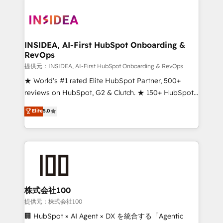
INSIDEA, AI-First HubSpot Onboarding &
RevOps
提供元：INSIDEA, AI-First HubSpot Onboarding & RevOps
★ World's #1 rated Elite HubSpot Partner, 500+
reviews on HubSpot, G2 & Clutch. ★ 150+ HubSpot
Certified Experts & Trainers across the team ★
Elite
5.0
1,500+ implementations across five continents ★ AI-
First, RevOps-led, Onboarding obsessed ★
Company of the Year 2024/25 INSIDEA helps
growing companies turn HubSpot into a revenue
engine. We onboard your team, migrate your data,
and build AI-powered workflows that drive adoption
from week one, in your time zone. What we do ➤
株式会社100
Onboarding: Live in weeks, with workflows built
提供元：株式会社100
around your business, not a template. ➤ Migration:
🏢 HubSpot × AI Agent × DX を統合する「Agentic