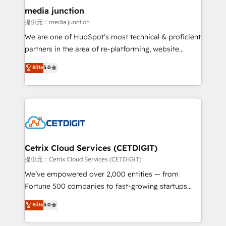
Mexico, USA, and Portugal—we've executed over a
media junction
hundred successful operations. Our approach,
提供元：media junction
rooted in RevOps principles, integrates analysis,
We are one of HubSpot's most technical & proficient
training, planning, and qualification. Leveraging
partners in the area of re-platforming, website
technology, data analytics, CRM optimization, and
design & development. We specialize in multi-hub
Elite
5.0
inbound marketing tactics, we focus on
implementations for mid-market & enterprise
understanding, nurturing, and converting leads.
companies. We are woman-owned, powered by
Partner with us to unlock your business's full
coffee, and we ❤️ dogs. We produce award-winning
potential and achieve sustained growth in today's
work for our clients. 🏆2023 Technical Expertise
competitive market.
Impact Award 🏆2022 Technical Expertise Impact
Award 🏆2022 Platform Migration Excellence Impact
Award 🏆2020 Elite Solutions Partner 🏆2019
Cetrix Cloud Services (CETDIGIT)
Integrations HubSpot Impact Award 🏆2019
提供元：Cetrix Cloud Services (CETDIGIT)
Marketing Enablement HubSpot Impact Award 🏆
We’ve empowered over 2,000 entities — from
2018 Website Design HubSpot Impact Award 🏆2017
Fortune 500 companies to fast-growing startups
Website Design HubSpot Impact Award 🏆2016
and nonprofits — to streamline operations, scale
Elite
5.0
Growth-Driven Design Agency of the Year 🏆2016
revenue, and unlock the full potential of HubSpot.
Sales Enablement HubSpot Impact Award 🏆2015
With deep technical and industry expertise, we fuse