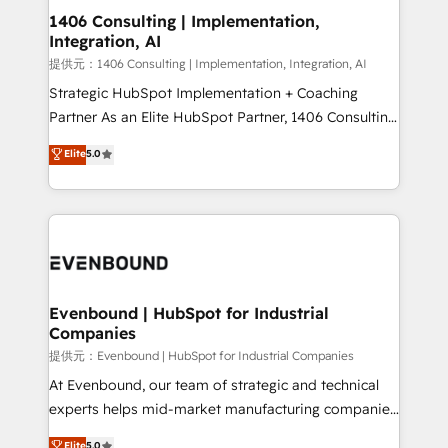
allowing companies to optimize processes and meet
1406 Consulting | Implementation,
Integration, AI
the needs of the customer. We are part of Impresoft
Group, a group of specialized and complementary
提供元：1406 Consulting | Implementation, Integration, AI
companies that divide their offer into 4
Strategic HubSpot Implementation + Coaching
Competence Centers: Smart Manufacturing,
Partner As an Elite HubSpot Partner, 1406 Consulting
Customer First, Enabling Technologies & Security.
helps mid-market revenue teams transform how
Elite
5.0
The synergies generated by these integrations,
they sell, market, and serve. We don't just build your
together with the combination of talents, skills,
HubSpot—we teach your team to own it, then stay
solutions and services, have allowed the group to
to help you keep winning. What We Do ⚙️ CRM
build an unrivaled offering portfolio on the market
Implementations across Marketing, Sales, Service,
to accompany companies on their digital
Data & Content 📈 Sales & Marketing Alignment +
transformation journey.
Revenue Team Enablement 🤖 Breeze AI & Custom
Agent Creation 🔄 Custom Integrations & Data
Evenbound | HubSpot for Industrial
Companies
Migration Why 1406 We become part of your team.
Your team learns while we build. We fix what others
提供元：Evenbound | HubSpot for Industrial Companies
broke. Built for mid-market reality—practical
At Evenbound, our team of strategic and technical
solutions that work with your actual headcount and
experts helps mid-market manufacturing companies
constraints. By the Numbers 🏆 Top 1% of all
achieve real growth. We specialize in delivering
Elite
5.0