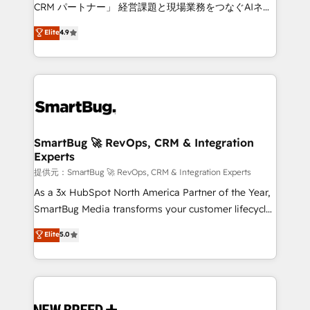
Move from any legacy CRM. Zero downtime, full data
CRM パートナー」 経営課題と現場業務をつなぐAIネイ
integrity. ➤ Implementation: Configure HubSpot to
ティブ・エージェンシーとして、HubSpot Eliteの実装
Elite
4.9
run your revenue process. Sales, marketing, and
力で顧客フロント業務を再設計します。 💡 100inc は何
service wired together. ➤ AI and Integrations: Layer
をする会社か？ HubSpotを共通基盤に、AIエージェン
Breeze AI, custom agents, and APIs to remove
トを組み込んだ顧客フロント業務（マーケティング・営
manual work. ➤ Ongoing Management: Monthly
業・CS）を組織全体で設計・実装する日本のAIネイテ
tune-ups, feature rollouts, adoption coaching. Buying
ィブ・エージェンシーです。事業部・グループ会社・部
HubSpot, switching to it, or reviving a stale portal?
門が分立する組織で、データと業務プロセスのサイロ化
We are built for the work.
を、CRMを軸とした全社共通基盤に再構築します。意
SmartBug 🚀 RevOps, CRM & Integration
Experts
思決定者・PMO・現場担当者に並走します。 1️⃣
HubSpot導入・活用支援 顧客データの一元化から、
提供元：SmartBug 🚀 RevOps, CRM & Integration Experts
GTMの見える化・自動化まで。全Hub統合運用、デー
As a 3x HubSpot North America Partner of the Year,
タ品質設計、グループ横断のCRM統合に対応します。
SmartBug Media transforms your customer lifecycle
2️⃣ AIエージェント組織構築 営業・マーケティング業務
into a revenue engine. Our unified ecosystem
Elite
5.0
の一部をAIが自律実行する組織への移行を設計・実装。
includes specialized divisions Globalia (AI &
Breeze・Claude等をHubSpotと連携させ、役割定義・
Software) and Point Success Media (Paid Media),
運用ルール・成果指標まで含めて設計します。 3️⃣ 全社
making this the official home for all three brands. 🔄
DX × AI推進のPMO伴走支援 複数部門をまたぐDX×AI変
Implementation & Integration - Seamless migrations
革を、構想から実装・定着までPMOとして主導。「設
and system integrations powered by Globalia’s