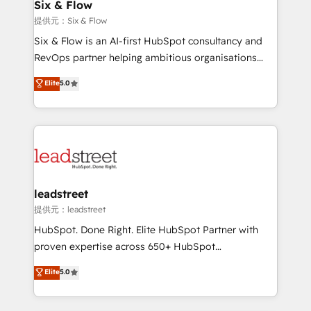
helps the following industries: logistics & 3PL, home
Six & Flow
improvement & construction, branding and
提供元：Six & Flow
commercialization, real estate, health, education,
Six & Flow is an AI-first HubSpot consultancy and
SaaS, Software Dev & IT and consulting, make the
RevOps partner helping ambitious organisations
most out of their HubSpot experience operating in
grow with clarity, confidence, and intelligence.
Elite
5.0
the United States, EU, UAE, Mexico and Latin
Operating across the UK, Netherlands, Ireland, and
America. From casual user to super fan: make
Canada, we’ve delivered thousands of successful
HubSpot an experience you LOVE!
HubSpot projects for mid-market and enterprise
clients worldwide, with over 10 years experience. We
combine HubSpot, data, and AI to design connected
go-to-market systems that align people, process,
and technology for predictable, scalable revenue
leadstreet
growth. Our expertise spans RevOps, CRM and data
提供元：leadstreet
architecture, AI enablement, and strategic marketing,
HubSpot. Done Right. Elite HubSpot Partner with
delivered through our proprietary FLAIR framework
proven expertise across 650+ HubSpot
for responsible AI adoption. As a HubSpot Elite
implementations. With 12+ years of HubSpot
Elite
5.0
Partner and ISO 27001:2022 certified consultancy,
experience, we help you use the HubSpot platform
we blend strategy, creativity, and technology to help
to its fullest capacity, improve your current HubSpot
organisations scale smarter and grow stronger.