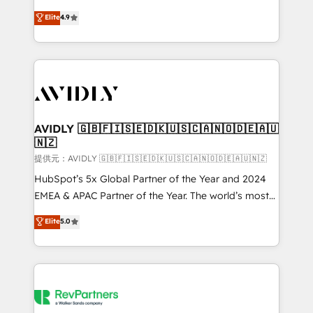
Strategy: Activate Breeze Agents, configure HubSpot
North America. Avec plus de 115 experts en
Elite
4.9
AI, & maximize AEO with tailored AI services. 🧩
marketing automation, Growth, Revops, CRM et
Integrations: Extend HubSpot with custom
webdesign. Markentive is both a consulting firm, a
integrations, hosting, & maintenance.
digital agency and an integrator. With over 115
experts in marketing automation, growth, revops,
CRM and webdesign (We focus on EMEA - USA
customers).
AVIDLY 🇬🇧🇫🇮🇸🇪🇩🇰🇺🇸🇨🇦🇳🇴🇩🇪🇦🇺
🇳🇿
提供元：AVIDLY 🇬🇧🇫🇮🇸🇪🇩🇰🇺🇸🇨🇦🇳🇴🇩🇪🇦🇺🇳🇿
HubSpot’s 5x Global Partner of the Year and 2024
EMEA & APAC Partner of the Year. The world’s most
experienced and fully accredited HubSpot Solutions
Elite
5.0
Partner. 🚀 With 2,750+ HubSpot projects delivered
and 370+ specialists across EMEA, APAC and NAM,
we de-risk complex CRM programmes and
accelerate ROI across every HubSpot Hub. 🧭 From
multi-region migrations to AI-powered automation,