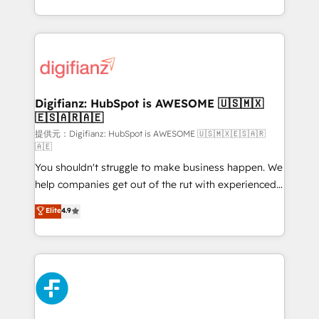
(𝘸𝘦'𝘳𝘦 𝘴𝘶𝘱𝘦𝘳 𝘳𝘦𝘴𝘱𝘰𝘯𝘴𝘪𝘷𝘦)
growth. We modernise platforms, streamline
operations that are causing inefficiencies, improve
customer experiences, integrate systems, and
supercharge revenue operations Key services: • CRM
Implementation • Systems Integration • Digital
Transformation / Web Development • RevOps &
Digifianz: HubSpot is AWESOME 🇺🇸🇲🇽
🇪🇸🇦🇷🇦🇪
Sales Consulting • Marketing Automation What
makes us different? 🚀 Top 0.5% of global HubSpot
提供元：Digifianz: HubSpot is AWESOME 🇺🇸🇲🇽🇪🇸🇦🇷
🇦🇪
agencies ⚙️ The strongest technical ability and
You shouldn't struggle to make business happen. We
integration capabilities 💼 Consultative, long-term
help companies get out of the rut with experienced,
partners who will embed ourselves into your
process-oriented teams implementing HubSpot
business, processes and systems 🏢 We specialise in
Elite
4.9
Marketing, Sales, Service, CMS and Operations Hub,
working with mid-market and enterprise
so selling and actually engaging with your customers
organisations, global organisations and those with
feels easy and pain-free. We are a top ranked
complex use cases 🏆 CRM Implementation,
HubSpot Elite Partner, winner of Rookie of the Year
Platform Enablement, Custom Integration and
and Customer First Awards, 4.9/5 rating in HubSpot
Onboarding Accredited 🔐 ISO27001 & ISO9001
Reviews and 4.9/5 rating in Clutch Reviews. Digifianz
Certified