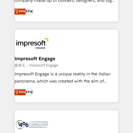
company made up of builders, designers, and big
years as a HubSpot partner. • 2023 Impact Awards:
thinkers. We blend strategy, design, and
Elite
4.9
Platform Migration Excellence. • Top 3 Partner of the
development—always fueled by curiosity—to turn
Year LATAM 2022, 2023, 2024, 2025. • Partner of the
ideas, opportunities, and challenges into meaningful
Year 2024. • Organizer of Aliados.ai (AI, marketing &
experiences. To us, technology is more than just
tech global congress). 👉 Ready to scale your
code; it’s about creating things that are useful, cool,
business with HubSpot? Let Cebra’s experts help
and—most importantly—simple. That’s why we lean
you grow faster, smarter, and with impact.
into bold ideas and shape them into thoughtful
products and strategies that actually make a
Impresoft Engage
difference.
提供元：Impresoft Engage
Impresoft Engage is a unique reality in the Italian
panorama, which was created with the aim of
putting Customer Experience at the center by
Elite
4.9
creating digital environments capable of integrating
people, processes and data. We offer the best
digital solutions on the market, ranging from CRM
processes and technologies to digital strategy, from
marketing automation to online and offline sales
processes through Customer Service Management,