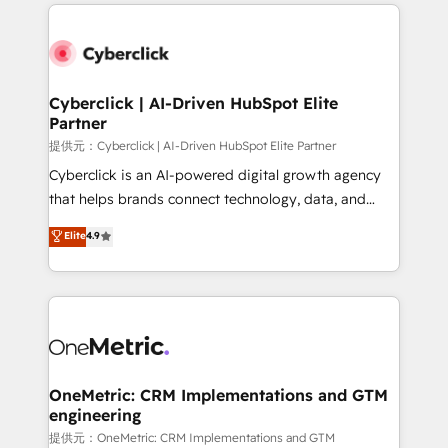
website, or build your new one.
Cyberclick | AI-Driven HubSpot Elite
Partner
提供元：Cyberclick | AI-Driven HubSpot Elite Partner
Cyberclick is an AI-powered digital growth agency
that helps brands connect technology, data, and
creativity to achieve measurable results. Founded in
Elite
4.9
Barcelona and operating across Spain, LATAM, and
the UK, we support global companies in building
smarter marketing, sales, and customer success
strategies. As the only HubSpot Elite Partner in
Iberia (Spain & Portugal), we combine human insight
with intelligent automation to drive sustainable
growth. Our multidisciplinary team designs solutions
OneMetric: CRM Implementations and GTM
engineering
that simplify complexity, boost performance, and
turn innovation into real impact. 🌍 Highlights •
提供元：OneMetric: CRM Implementations and GTM