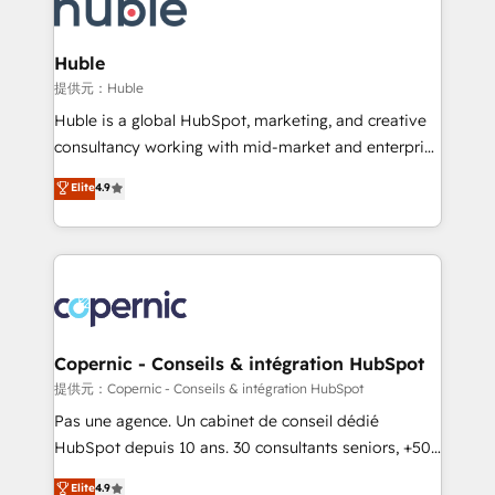
skills, processes, and internal team you need to
CRM Migrations using our in-house "HubScrub" Tool.
attract the right buyers, close deals faster, and grow
without outside dependencies. You’ll learn how to: •
Huble
Set up, audit, and organize your HubSpot portal •
提供元：Huble
Get your sales team fully using HubSpot • Track
Huble is a global HubSpot, marketing, and creative
pipeline and revenue across the entire buyer journey
consultancy working with mid-market and enterprise
• Build an in-house marketing team that drives
businesses. We go beyond implementation, shaping
Elite
4.9
growth • Create content and videos that attract
the strategy, processes, and teams that turn
buyers • Use AI to scale smarter Our coaching-led
HubSpot into a genuine growth engine. Named
approach works best for companies that are done
HubSpot's Global Partner of the Year in 2024,
with outsourcing and ready to build something that
consistently ranked among their top 5 partners
lasts. So if you're ready to become the most trusted
worldwide, and with over 15 years in the ecosystem,
voice in your market, let’s talk.
Huble has built a track record that speaks for itself.
One company, one operating model, delivering
Copernic - Conseils & intégration HubSpot
across offices and consulting teams in the UK, USA,
提供元：Copernic - Conseils & intégration HubSpot
Canada, Germany, France, Belgium, Singapore, and
Pas une agence. Un cabinet de conseil dédié
South Africa. Certified compliant with ISO/IEC
HubSpot depuis 10 ans. 30 consultants seniors, +500
27001:2022 and ISO 9001:2015 across all seven
clients, un ROI mesurable. Notre mission : faire de
Elite
4.9
international offices and 175+ employees.