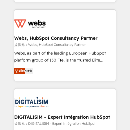
solve all your HubSpot challenges and improve user
sales, and service hubs • Built-in flexibility for
adoption, sales process and marketing results.
startups to global brands
Services 📚 Onboarding your team to HubSpot for
the first time 🔧 Designing and optimising your
HubSpot set-up for better results 🌐 Website design
and build using HubSpot 🔌 Integrating HubSpot
Webs, HubSpot Consultancy Partner
with other systems 🎓 Training your teams to be
提供元：Webs, HubSpot Consultancy Partner
HubSpot pros 📊 Lead generation services using
Webs, as part of the leading European HubSpot
HubSpot Why us? - SIX HubSpot Accreditations -
platform group of 150 Fte, is the trusted Elite
awarded by HubSpot after a rigorous process for
HubSpot CRM Partner offering you a roadmap on
Elite
4.8
CRM, Solutions Architecture, Onboarding , Data
maximizing EBITDA and achieving Commercial
Migration, Custom Integration & Platform
Excellence. With our targeted processes, we
Enablement -Onboarded over 500 businesses to
strengthen your digital transformation and minimize
HubSpot -Top 1% of partners worldwide -In-house
costs. As HubSpot's Advanced Accredited CRM
team of 25+ experts Contact us today to help you
Implementation partner, we provide expertise to
get more from your investment in HubSpot.
drive your business forward. Since 2015 we are fully
www.bbdboom.com
dedicated to HubSpot and with an experienced
DIGITALISIM - Expert Intégration HubSpot
team (50+), we work with reputable companies in
提供元：DIGITALISIM - Expert Intégration HubSpot
B2B sectors such as manufacturing, SaaS and