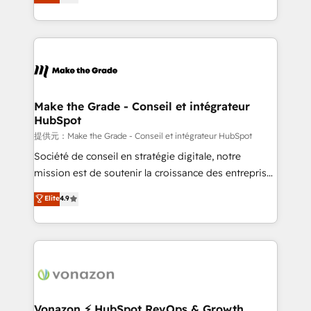
HubSpot un vrai levier de performance pour votre
organisation. Cela passe par la compréhension de
vos processus, la fiabilisation de vos données et
l'alignement de vos équipes — avant même d'ouvrir
la plateforme. Nos domaines d'intervention : -
Intégration & paramétrage HubSpot - Migration CRM
& reprise de données - Stratégie RevOps &
Make the Grade - Conseil et intégrateur
HubSpot
alignement Marketing / Sales - Data, reporting &
tableaux de bord - Onboarding, audit &
提供元：Make the Grade - Conseil et intégrateur HubSpot
optimisation - Intégrations métiers (ERP, téléphonie,
Société de conseil en stratégie digitale, notre
e-commerce) - Formation & accompagnement au
mission est de soutenir la croissance des entreprises
changement Nous intervenons auprès des PME, ETI
B2B à travers l’acquisition de nouveaux clients,
Elite
4.9
et grandes entreprises en France et à l'international,
l'intégration CRM et le développement des revenus
dans des secteurs variés : SaaS, immobilier,
auprès de vos comptes existants. En France et à
industrie, éducation, banque & assurance, transport
l'international, nous travaillons avec des ETI
& logistique.
ambitieuses, des grands groupes voulant aller au-
delà d’une simple transformation digitale et des
startups florissantes. Nos 3 grandes expertises sont :
➤ L’intégration de CRM et de méthodologie RevOps
Vonazon ⚡ HubSpot RevOps & Growth