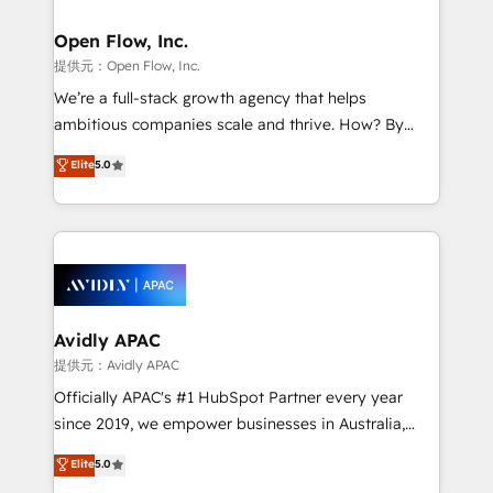
Brussels, Munich, Cologne "Köln", Paris, Amsterdam
and Stockholm Elixir is a first mover and leader
Open Flow, Inc.
when it comes to HubSpot sales and service
提供元：Open Flow, Inc.
implementations, highly renowned for our business
We’re a full-stack growth agency that helps
acumen, process (re-)design experience and a
ambitious companies scale and thrive. How? By
massive amount of success stories in this area. We
upgrading and streamlining every single revenue-
Elite
5.0
integrate HubSpot with complex solutions like SAP,
generating aspect of your business. We’re proud
MicroSoft, custom solutions,... Our company also has
HubSpot Elite Solutions Partners and devout CRM
strong experience with HubSpot UI extensions,
nerds who can harness HubSpot’s custom digital
mobile apps for Field Service Mgt and Retail
tools to improve each touchpoint of your customer
execution, CPQ, customer portals and HubSpot CMS
experience. Working hand-in-hand with your team,
developments. And we're champions when it comes
we’ll assemble a RevOps machine that drives more
to complex data migrations.
traffic, generates better leads and crushes your
Avidly APAC
revenue goals. We've worked with thousands of
提供元：Avidly APAC
HubSpot customers and we'd love to work with you
Officially APAC's #1 HubSpot Partner every year
too! Clients come to us for: Advanced CRM solutions
since 2019, we empower businesses in Australia,
System Integrations both Custom and Native to
New Zealand, and globally to realise their full
Elite
5.0
HubSpot Data System Migrations between systems
potential through enterprise HubSpot CRM