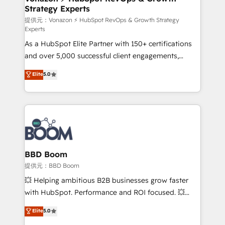
Strategy Experts
pour aligner les équipes marketing, commerciales et
support client (data migration, synchronisation API,
提供元：Vonazon ⚡ HubSpot RevOps & Growth Strategy
Experts
audit et maintenance) ➤ La création de sites internet
As a HubSpot Elite Partner with 150+ certifications
de conversion qui transforment les visiteurs en
and over 5,000 successful client engagements,
opportunités d'affaires ➤ La mise en place de
Vonazon turns marketing complexity into
stratégies d'acquisition marketing (SEO, SEA,
Elite
5.0
measurable, scalable growth. From onboarding to
inbound, automatisation marketing, ABM, IA,
enterprise-grade campaigns, our in-house team
emailing) Informations clés : - 10 ans d'expérience -
builds scalable strategies that drive long-term
100+ intégrations CRM HubSpot réussies - 40
revenue. ⚙️ HubSpot Integration & Optimization •
experts conseil - 150 certifications HubSpot
Seamless CRM, CMS, and automation setup •
cumulées
Complex platform migrations and data cleanups •
Custom APIs and third-party integrations 📈 End-to-
BBD Boom
End Revenue Acceleration • Lifecycle marketing and
提供元：BBD Boom
pipeline growth programs • Sales enablement tools
💥 Helping ambitious B2B businesses grow faster
and CRM optimization • Retention strategies with
with HubSpot. Performance and ROI focused. 💥
customer journey mapping 🏅 Elite-Level HubSpot
BBD Boom is the HubSpot partner that can help you
Elite
5.0
Execution • 750+ onboardings and 2,000+
to HubSpot Better. We work with your teams to
implementations • Deep expertise across marketing,