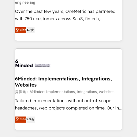
engineering
HubSpot Partner since 2012 • 2022 EMEA Impact
Over the past few years, OneMetric has partnered
Award: Best Integration • 150+ successful HubSpot
with 750+ customers across SaaS, fintech,
projects • Clients in 30+ industries • Proprietary
healthcare, real estate, and other industries. With
technology for integrations • Multilingual team:
Elite
4.9
150+ HubSpot-certified experts, we deliver scalable
English, Spanish, Portuguese & Italian 👉 Grow
solutions to complex GTM and RevOps challenges.
smarter with AI and HubSpot.
Our Expertise 🔹 Onboarding & Implementation:
Accredited HubSpot Partner, ensuring smooth setup
tailored to your GTM motion. 🔹 Migrations:
Accredited HubSpot Partner, ensuring migration
from other CRMs to HubSpot without data loss or
6Minded: Implementations, Integrations,
Websites
downtime. 🔹 RevOps Strategy: Align teams,
processes, and data to drive revenue efficiency. 🔹
提供元：6Minded: Implementations, Integrations, Websites
Integrations: Connect HubSpot with your tech stack
Tailored implementations without out-of-scope
for better adoption. 🔹 Custom Solutions: Build
headaches, web projects completed on time. Our in-
tailored apps, workflows, and configurations. We are
house team of certified CRM architects, experts,
Elite
5.0
SOC 2 Type II and ISO 27001 certified, reinforcing
developers, designers, and marketers handles all
our commitment to data security and compliance. At
aspects of your HubSpot. ✨ 400+ global clients ✨
OneMetric, we help revenue teams focus on the