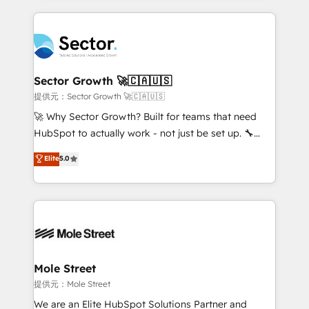
no CRM e mantêm os dados organizados, como um
integrations, custom CMS portal development,
especialista operando a plataforma 24/7. Hoje 300+
design & UX for mid to large to multi national
empresas em 13 países utilizam a Nexforce. Somos
businesses. Our teams are based in North America
a maior parceira da HubSpot na América Latina e
and APAC. We are HubSpot's top-ranked Advanced
líder no ranking global de sucesso do cliente da
Implementation Certified Partner and we contribute
Sector Growth 🚀🇨🇦🇺🇸
HubSpot.
to their advisory council. We strive to do 'good work
提供元：Sector Growth 🚀🇨🇦🇺🇸
with good people' and have worked with incredible
🚀 Why Sector Growth? Built for teams that need
brands. You can see some of them on our website,
HubSpot to actually work - not just be set up. 🔧
along with plenty of case studies.
HubSpot Experts: Onboarding, migrations,
Elite
5.0
automation, and training built for adoption. ⚡ Highly
Technical Execution: ERP, EMR and Custom
Integrations; complex builds delivered in weeks, not
months. 🤖 AI Consulting & Agents: AI-powered
workflows; automation agents; process optimization
inside HubSpot. 🏆 Industry Experience: 🏥
Healthcare: HIPAA implementations; secure data
Mole Street
workflows 💼 Financial Services: compliant
提供元：Mole Street
workflows; audit-ready reporting ⚖️ Legal: client
We are an Elite HubSpot Solutions Partner and