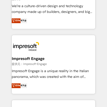
Portuguese, and English to design scalable strategies
We’re a culture-driven design and technology
that drive measurable growth. 🌎 Highlights: • 10+
company made up of builders, designers, and big
years as a HubSpot partner. • 2023 Impact Awards:
thinkers. We blend strategy, design, and
Elite
4.9
Platform Migration Excellence. • Top 3 Partner of the
development—always fueled by curiosity—to turn
Year LATAM 2022, 2023, 2024, 2025. • Partner of the
ideas, opportunities, and challenges into meaningful
Year 2024. • Organizer of Aliados.ai (AI, marketing &
experiences. To us, technology is more than just
tech global congress). 👉 Ready to scale your
code; it’s about creating things that are useful, cool,
business with HubSpot? Let Cebra’s experts help
and—most importantly—simple. That’s why we lean
you grow faster, smarter, and with impact.
into bold ideas and shape them into thoughtful
products and strategies that actually make a
Impresoft Engage
difference.
提供元：Impresoft Engage
Impresoft Engage is a unique reality in the Italian
panorama, which was created with the aim of
putting Customer Experience at the center by
Elite
4.9
creating digital environments capable of integrating
people, processes and data. We offer the best
digital solutions on the market, ranging from CRM
processes and technologies to digital strategy, from