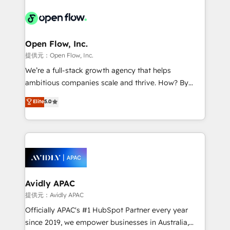
the past into the consultancy of the future. Great
leveraging your commercial data for a fully
things are happening.
integrated buyers journey. Elixir is located in
Brussels, Munich, Cologne "Köln", Paris, Amsterdam
and Stockholm Elixir is a first mover and leader
Open Flow, Inc.
when it comes to HubSpot sales and service
提供元：Open Flow, Inc.
implementations, highly renowned for our business
We’re a full-stack growth agency that helps
acumen, process (re-)design experience and a
ambitious companies scale and thrive. How? By
massive amount of success stories in this area. We
upgrading and streamlining every single revenue-
Elite
5.0
integrate HubSpot with complex solutions like SAP,
generating aspect of your business. We’re proud
MicroSoft, custom solutions,... Our company also has
HubSpot Elite Solutions Partners and devout CRM
strong experience with HubSpot UI extensions,
nerds who can harness HubSpot’s custom digital
mobile apps for Field Service Mgt and Retail
tools to improve each touchpoint of your customer
execution, CPQ, customer portals and HubSpot CMS
experience. Working hand-in-hand with your team,
developments. And we're champions when it comes
we’ll assemble a RevOps machine that drives more
to complex data migrations.
traffic, generates better leads and crushes your
Avidly APAC
revenue goals. We've worked with thousands of
提供元：Avidly APAC
HubSpot customers and we'd love to work with you
Officially APAC's #1 HubSpot Partner every year
too! Clients come to us for: Advanced CRM solutions
since 2019, we empower businesses in Australia,