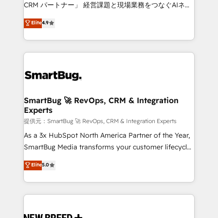
Move from any legacy CRM. Zero downtime, full data
CRM パートナー」 経営課題と現場業務をつなぐAIネイ
integrity. ➤ Implementation: Configure HubSpot to
ティブ・エージェンシーとして、HubSpot Eliteの実装
Elite
4.9
run your revenue process. Sales, marketing, and
力で顧客フロント業務を再設計します。 💡 100inc は何
service wired together. ➤ AI and Integrations: Layer
をする会社か？ HubSpotを共通基盤に、AIエージェン
Breeze AI, custom agents, and APIs to remove
トを組み込んだ顧客フロント業務（マーケティング・営
manual work. ➤ Ongoing Management: Monthly
業・CS）を組織全体で設計・実装する日本のAIネイテ
tune-ups, feature rollouts, adoption coaching. Buying
ィブ・エージェンシーです。事業部・グループ会社・部
HubSpot, switching to it, or reviving a stale portal?
門が分立する組織で、データと業務プロセスのサイロ化
We are built for the work.
を、CRMを軸とした全社共通基盤に再構築します。意
SmartBug 🚀 RevOps, CRM & Integration
Experts
思決定者・PMO・現場担当者に並走します。 1️⃣
HubSpot導入・活用支援 顧客データの一元化から、
提供元：SmartBug 🚀 RevOps, CRM & Integration Experts
GTMの見える化・自動化まで。全Hub統合運用、デー
As a 3x HubSpot North America Partner of the Year,
タ品質設計、グループ横断のCRM統合に対応します。
SmartBug Media transforms your customer lifecycle
2️⃣ AIエージェント組織構築 営業・マーケティング業務
into a revenue engine. Our unified ecosystem
Elite
5.0
の一部をAIが自律実行する組織への移行を設計・実装。
includes specialized divisions Globalia (AI &
Breeze・Claude等をHubSpotと連携させ、役割定義・
Software) and Point Success Media (Paid Media),
運用ルール・成果指標まで含めて設計します。 3️⃣ 全社
making this the official home for all three brands. 🔄
DX × AI推進のPMO伴走支援 複数部門をまたぐDX×AI変
Implementation & Integration - Seamless migrations
革を、構想から実装・定着までPMOとして主導。「設
and system integrations powered by Globalia’s