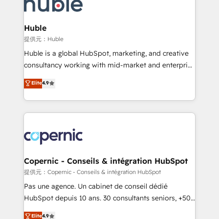
skills, processes, and internal team you need to
CRM Migrations using our in-house "HubScrub" Tool.
attract the right buyers, close deals faster, and grow
without outside dependencies. You’ll learn how to: •
Huble
Set up, audit, and organize your HubSpot portal •
提供元：Huble
Get your sales team fully using HubSpot • Track
Huble is a global HubSpot, marketing, and creative
pipeline and revenue across the entire buyer journey
consultancy working with mid-market and enterprise
• Build an in-house marketing team that drives
businesses. We go beyond implementation, shaping
Elite
4.9
growth • Create content and videos that attract
the strategy, processes, and teams that turn
buyers • Use AI to scale smarter Our coaching-led
HubSpot into a genuine growth engine. Named
approach works best for companies that are done
HubSpot's Global Partner of the Year in 2024,
with outsourcing and ready to build something that
consistently ranked among their top 5 partners
lasts. So if you're ready to become the most trusted
worldwide, and with over 15 years in the ecosystem,
voice in your market, let’s talk.
Huble has built a track record that speaks for itself.
One company, one operating model, delivering
Copernic - Conseils & intégration HubSpot
across offices and consulting teams in the UK, USA,
提供元：Copernic - Conseils & intégration HubSpot
Canada, Germany, France, Belgium, Singapore, and
Pas une agence. Un cabinet de conseil dédié
South Africa. Certified compliant with ISO/IEC
HubSpot depuis 10 ans. 30 consultants seniors, +500
27001:2022 and ISO 9001:2015 across all seven
clients, un ROI mesurable. Notre mission : faire de
Elite
4.9
international offices and 175+ employees.