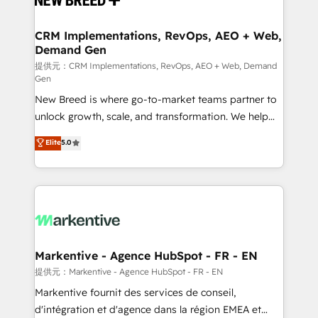
定の代行ではなく、設計の責任」を引き受け、部門横断
technical development team. - 19 HubSpot-certified
の統合・浸透・変革管理を実行します。 ▸ CMS戦略設
trainers to drive platform adoption. 📈 Revenue
CRM Implementations, RevOps, AEO + Web,
計・構築：リード獲得・CVR・SEOを前提にした情報設
Demand Gen
Generation - Full-funnel marketing and high-
計・導線設計・テンプレート設計をContent Hubで一体
performance advertising via Point Success Media. -
提供元：CRM Implementations, RevOps, AEO + Web, Demand
Gen
提供。 ▸ 既存CRM・MAからの移行支援：Salesforce・
Expert deployment of Breeze AI and custom agents
Marketo・Pardot等からの移行、カスタム設計、履歴
New Breed is where go-to-market teams partner to
to automate growth. 🏆 Elite Excellence - 8 platform
データ移行と活用設計まで。 ▸ AEO対応：ChatGPT・
unlock growth, scale, and transformation. We help
accreditations and deep HIPAA-compliance
Perplexity等のAI検索からの流入・引用を前提にコンテ
companies activate HubSpot’s AI-powered
expertise. - A team of 250+ experts dedicated to
Elite
5.0
ンツとサイト構造を最適化。 🏆 なぜ100incを選ぶの
customer platform and operationalize HubSpot’s
your resilient growth.
か？ ✓ HubSpot Eliteパートナー認定 ✓ HubSpotアワ
Loop Marketing framework through expert-led
ード受賞・HUGリーダー ✓ ISO27001:2022 /
services, smart agents, and purpose-built apps,
ISO9001:2015 取得 ✓ 400社以上の導入実績 ✓
tailored to your business. Together, we unlock
HubSpot大百科 出版 CRM・AI活用に関するご相談、現
results, fast. ⚙️CRM & RevOps: Align all Hubs to your
状整理の壁打ちなど、構想段階からお気軽にお問い合わ
buyer journey for clean data, scalability, & reporting.
せください。
🎯Demand Gen & ABM: Drive pipeline with inbound,
Markentive - Agence HubSpot - FR - EN
ABM, AEO, SEO, & paid media. 👩‍💻Web Design:
提供元：Markentive - Agence HubSpot - FR - EN
Build high-performing websites with UX, messaging,
Markentive fournit des services de conseil,
& conversion strategy that drive results. 🤖AI
d'intégration et d'agence dans la région EMEA et