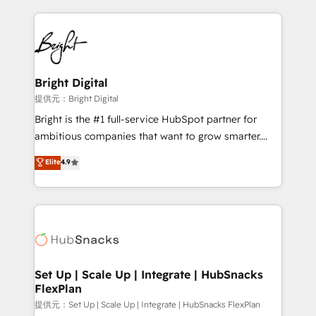
Growth-Driven Design Agency of the Year 🏆2015
automation, integration, and AI innovation to deliver
Became the 5th Agency to reach Diamond 🏆2014
lasting impact. We specialize in: • Turnkey and end-
HubSpot COS Performance Award 🏆2014 HubSpot
to-end HubSpot implementations • Onboarding for
COS Design Award 🏆2013 HubSpot Marketplace
Sales, Service, Marketing & Content Hubs • AI voice
Provider of the Year 🏆2011 Became a HubSpot
and chat agents, predictive automation, and smart
Bright Digital
Partner 📆Founded in 1997
workflows • Salesforce + HubSpot integration •
提供元：Bright Digital
RevOps and AI-driven sales enablement • Website
Bright is the #1 full-service HubSpot partner for
design and CMS development • ERP integration: SAP,
ambitious companies that want to grow smarter.
NetSuite, Microsoft Dynamics, … • Data cleansing
From HubSpot onboarding, to training, from
Elite
4.9
and CRM migration from any platform •
developing a new website to lead generation and
Client/member portals built on HubSpot • Custom
digital marketing; we do it all (and with great
and complex integrations: SAM.gov, GovWin,
results)! In short, our services include: - HubSpot
QuickBooks, PandaDoc, ClickUp, Shopify, Mapsly,
consultancy: onboarding, training, data migration -
WooCommerce, BuilderTrend, and more Experience
HubSpot development: websites, custom modules,
the difference — reach out to see how AI + HubSpot
integrations - Marketing & sales solutions: digital
can transform your business.
marketing, advertising, campaigns, content and
Set Up | Scale Up | Integrate | HubSnacks
FlexPlan
design We connect people, data and technology to
improve customer experiences. With our bright
提供元：Set Up | Scale Up | Integrate | HubSnacks FlexPlan