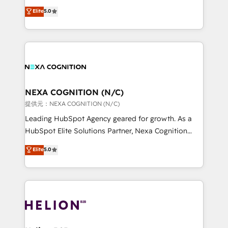
System Integrations both Custom and Native to
New Zealand, and globally to realise their full
Elite
5.0
HubSpot Data System Migrations between systems
potential through enterprise HubSpot CRM
to HubSpot New lead generation strategies Time-
implementation. And we deliver best practice across
saving automations Fresh growth campaigns Robust
the whole HubSpot platform, covering marketing,
help desk Unified revenue operations Dynamic
sales, service, CMS and integrations. We work with
website development Award-winning creative
all businesses, from start-up to Enterprise, and have
design We live and breathe HubSpot and are ready
delivered the largest HubSpot implementations in
to take on real challenges!
the world. Our human approach to digital
NEXA COGNITION (N/C)
transformation is designed for businesses who want
提供元：NEXA COGNITION (N/C)
to grow. And we're passionate about APAC
Leading HubSpot Agency geared for growth. As a
businesses leading the world in technology, agility
HubSpot Elite Solutions Partner, Nexa Cognition
and productivity. We also have a proven track
ranks in the top 1% of global HubSpot Partners and
Elite
5.0
record migrating businesses from CRM & Marketing
has been one of the longest-standing partners since
Platforms such as Salesforce, Dynamics, Pipedrive,
2012. We empower businesses to harness the full
and Marketo onto HubSpot. Our methodology
potential of HubSpot by combining strategic
literally transforms the way the businesses we work
insights with technical excellence, we deliver
with attract and retain customers, manage their
bespoke HubSpot solutions tailored to drive
business people and processes, and how they
measurable growth and operational efficiency. Why
service their customers.