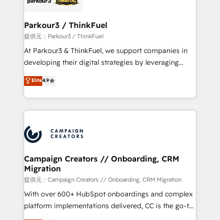
automation, and revenue intelligence to help
companies scale faster and smarter. 🔹 BOOMS:
Parkour3 / ThinkFuel
Demand generation for all your buyers With BOOMS,
提供元：Parkour3 / ThinkFuel
you invest in 100% of your buyers, accelerating your
At Parkour3 & ThinkFuel, we support companies in
growth and positioning yourself as an undisputed
developing their digital strategies by leveraging
leader. 🔹 BOOST: Optimize your digital
technologies and automating their marketing and
Elite
4.9
transformation process A methodology designed to
sales processes to generate growth. Our offer spans
implement HubSpot effectively and optimize your
from Strategy to Operations. We specialize in CRM
digital processes. 🔹 Trusted by Industry Leaders
onboarding and implementation, web design, sales
With an average rating of 4.9/5 and a proven track
& marketing automation, and digital marketing. With
record of business transformation, our growth-first
extensive experience working with tech companies
approach has helped brands dominate their
and manufacturers since 2002, we are committed to
markets.
empowering our clients and developing their
Campaign Creators // Onboarding, CRM
Migration
autonomy. Get to grips with HubSpot through
guided implementation and seamless integration of
提供元：Campaign Creators // Onboarding, CRM Migration
the CRM platform into your digital ecosystem. Would
With over 600+ HubSpot onboardings and complex
you like support in deploying your inbound
platform implementations delivered, CC is the go-to
marketing strategy? We'll provide support tailored
Elite Solutions Partner for businesses ready to