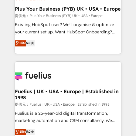
HubSpot Content Hub, WordPress development,
B2B SEO, paid media, and content. We work with
Plus Your Business (PYB) UK • USA • Europe
enterprise and growth-led companies across
提供元：Plus Your Business (PYB) UK • USA • Europe
technology, professional services, financial services
Existing HubSpot user? We'll organise & optimize
and industrial sectors. Offices in Johannesburg, Cape
your current set up. Want HubSpot Onboarding?
Town and London. 500+ HubSpot CRM
We'll customise your CRM & automate your business
Elite
5.0
implementations delivered. AI visibility coverage
processes. Welcome to our Profile! We can help
across ChatGPT, Claude, Perplexity, Gemini and
with... • CRM implementation, reports & workflows,
Google AI Overviews. HubSpot Impact Award -
and team training • CRM migration: Salesforce,
Customer First HubSpot Impact Award - Integrations
Pipedrive, Dynamics etc • Technical projects inc.
Innovation HubSpot Impact Award - Platform
Custom API integrations A little about us... • Boutique
Migration Excellence HubSpot Impact Award -
'Elite' Team (12 super skilled members) • 150+ Clients
Platform Excellence 35+ full-time HubSpot
for Sales Hub, Marketing Hub, Service Hub, Data
Fuelius | UK • USA • Europe | Established in
professionals.
1998
Hub and Website (CMS) • ISO/IEC 27001:2022, ISO
9001:2015 and now... ISO 42001: 2023 certified •
提供元：Fuelius | UK • USA • Europe | Established in 1998
Exclusive AI 'GuardHub' governance framework,
Fuelius is a 25-year-old digital transformation,
based on ISO 42001 - helping you 'organise
marketing automation and CRM consultancy. We
complexity' 𝗥𝗲𝗮𝗱𝘆 𝗳𝗼𝗿 𝘁𝗵𝗲 𝗻𝗲𝘅𝘁 𝘀𝘁𝗲𝗽? Click the
enable mid-market and enterprise clients to
Elite
5.0
👈 '𝗖𝗼𝗻𝘁𝗮𝗰𝘁 𝗯𝘂𝘀𝗶𝗻𝗲𝘀𝘀' button to get in touch
maximise their return from digital and fuel their