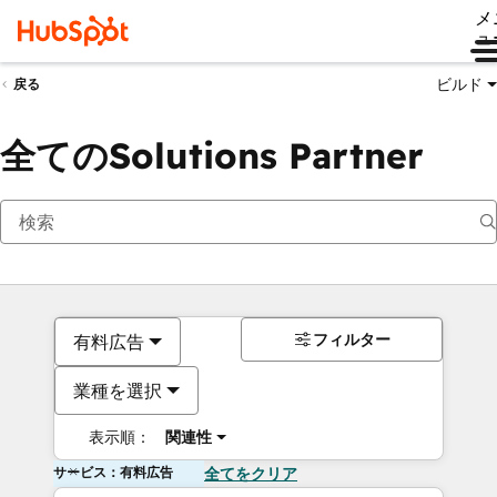
メ
ュ
ビルド
戻る
全てのSolutions Partner
フィルター
有料広告
業種を選択
表示順：
関連性
サービス：有料広告
全てをクリア