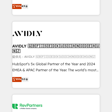
Strategy: Activate Breeze Agents, configure HubSpot
North America. Avec plus de 115 experts en
Elite
4.9
AI, & maximize AEO with tailored AI services. 🧩
marketing automation, Growth, Revops, CRM et
Integrations: Extend HubSpot with custom
webdesign. Markentive is both a consulting firm, a
integrations, hosting, & maintenance.
digital agency and an integrator. With over 115
experts in marketing automation, growth, revops,
CRM and webdesign (We focus on EMEA - USA
customers).
AVIDLY 🇬🇧🇫🇮🇸🇪🇩🇰🇺🇸🇨🇦🇳🇴🇩🇪🇦🇺
🇳🇿
提供元：AVIDLY 🇬🇧🇫🇮🇸🇪🇩🇰🇺🇸🇨🇦🇳🇴🇩🇪🇦🇺🇳🇿
HubSpot’s 5x Global Partner of the Year and 2024
EMEA & APAC Partner of the Year. The world’s most
experienced and fully accredited HubSpot Solutions
Elite
5.0
Partner. 🚀 With 2,750+ HubSpot projects delivered
and 370+ specialists across EMEA, APAC and NAM,
we de-risk complex CRM programmes and
accelerate ROI across every HubSpot Hub. 🧭 From
multi-region migrations to AI-powered automation,