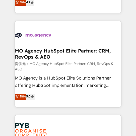
Elite
4.9
to your needs and sales objectives. With 125+
migrate, replatform, and scale smarter. We specialize
certifications, we are part of the most certified
in high-impact CRM and CMS migrations and
Canadian agencies, and we both hold Onboarding
onboarding from platforms like Salesforce, NetSuite,
Accreditations. Based in Canada (coast to coast), our
Zoho, Pardot, Marketo, Microsoft Dynamics, Wix,
services are offered in both English & French.
WordPress and legacy CRMs, turning fragmented
systems into unified, growth-ready HubSpot
architectures that accelerate revenue operations and
MO Agency HubSpot Elite Partner: CRM,
RevOps & AEO
performance. - Multi-object CRM migration, cleanup,
and implementation. - Pre-built and custom
提供元：MO Agency HubSpot Elite Partner: CRM, RevOps &
AEO
integrations across your full tech stack. - Custom
MO Agency is a HubSpot Elite Solutions Partner
object setup, CMS builds, and full-funnel automation.
offering HubSpot implementation, marketing
- Dashboards, lifecycle campaigns, and lead
automation, CRM and RevOps consulting, data
nurturing sequences. - Cross-hub setup across
Elite
5.0
architecture, sales enablement, lifecycle automation,
Marketing, Sales, Operations, and Service Hubs. -
lead scoring and revenue reporting. HubSpot,
Ongoing optimization, managed support, and
Salesforce and integrated enterprise stacks. Digital
scalable retainers. Let’s make HubSpot your most
Marketing, Answer Engine Optimisation, and
powerful growth engine. Built to convert, scale, and
Generative Engine Optimisation (AI Search),
drive results.