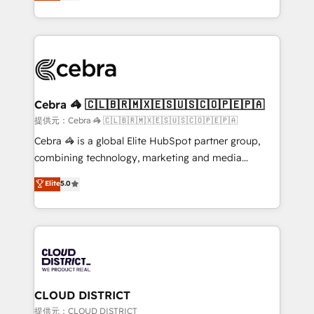
developers, designers, and marketers handles all
our commitment to data security and compliance. At
aspects of your HubSpot. ✨ 400+ global clients ✨
OneMetric, we help revenue teams focus on the
100+ seamless migrations from 15+ different CRMs
OneMetric that matters most: revenue.
✨ 100,000+ hours in HubSpot projects, 75+ full Hub
implementations, and 5,000+ pages ✨ CS: Clients
generating 7-digit MRR from inbound campaigns ✨
CS: 245% organic growth & +751% new visitors for a
Cebra 🦓 🇨🇱🇧🇷🇲🇽🇪🇸🇺🇸🇨🇴🇵🇪🇵🇦
full-funnel HubSpot project ✨ CS: 415% conversion
提供元：Cebra 🦓 🇨🇱🇧🇷🇲🇽🇪🇸🇺🇸🇨🇴🇵🇪🇵🇦
boost with a new HubSpot site Recognized leaders:
Cebra 🦓 is a global Elite HubSpot partner group,
🏆 HubSpot Platform Migration Impact Award 🏆
combining technology, marketing and media
Clutch HubSpot Global Leader 🏆 Finalist: HubSpot
expertise across Latin America and Southern
Elite
5.0
Inbound Campaign of the Year 🏆 Gold AVA Digital
Europe, with teams across 7 countries. Born in Chile,
Award for Best Website 🌟 Accreditations: CRM
we combine local insight with international reach to
Implementation, HubSpot Content Experience, CRM
help businesses grow through technology, creativity,
Data Migration & Custom Integration
AI and strategy. For over 12 years, we’ve delivered
500+ HubSpot implementations, building end-to-
end solutions that integrate CRM, AI automation,
inbound and loop marketing, content, and digital
CLOUD DISTRICT
creativity. Our multicultural team works in Spanish,
提供元：CLOUD DISTRICT