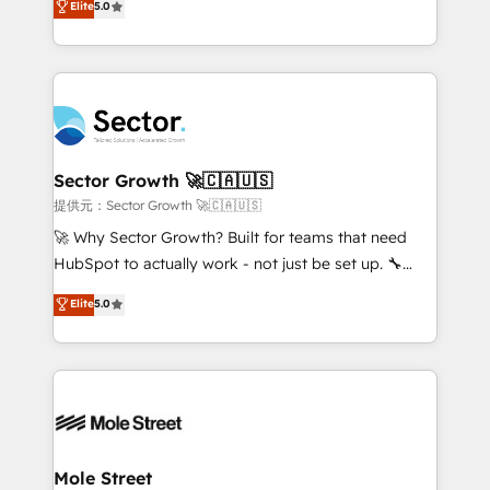
Elite
5.0
Oferecemos ainda agentes de IA especializados em
capable Agency Partners globally. We specialise in
HubSpot que automatizam tarefas executam rotinas
complex CRM migrations, implementations,
no CRM e mantêm os dados organizados, como um
integrations, custom CMS portal development,
especialista operando a plataforma 24/7. Hoje 300+
design & UX for mid to large to multi national
empresas em 13 países utilizam a Nexforce. Somos
businesses. Our teams are based in North America
a maior parceira da HubSpot na América Latina e
and APAC. We are HubSpot's top-ranked Advanced
líder no ranking global de sucesso do cliente da
Implementation Certified Partner and we contribute
Sector Growth 🚀🇨🇦🇺🇸
HubSpot.
to their advisory council. We strive to do 'good work
提供元：Sector Growth 🚀🇨🇦🇺🇸
with good people' and have worked with incredible
🚀 Why Sector Growth? Built for teams that need
brands. You can see some of them on our website,
HubSpot to actually work - not just be set up. 🔧
along with plenty of case studies.
HubSpot Experts: Onboarding, migrations,
Elite
5.0
automation, and training built for adoption. ⚡ Highly
Technical Execution: ERP, EMR and Custom
Integrations; complex builds delivered in weeks, not
months. 🤖 AI Consulting & Agents: AI-powered
workflows; automation agents; process optimization
inside HubSpot. 🏆 Industry Experience: 🏥
Healthcare: HIPAA implementations; secure data
Mole Street