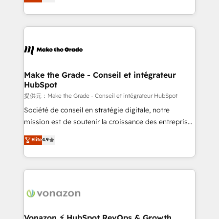
HubSpot un vrai levier de performance pour votre
organisation. Cela passe par la compréhension de
vos processus, la fiabilisation de vos données et
l'alignement de vos équipes — avant même d'ouvrir
la plateforme. Nos domaines d'intervention : -
Intégration & paramétrage HubSpot - Migration CRM
& reprise de données - Stratégie RevOps &
Make the Grade - Conseil et intégrateur
HubSpot
alignement Marketing / Sales - Data, reporting &
tableaux de bord - Onboarding, audit &
提供元：Make the Grade - Conseil et intégrateur HubSpot
optimisation - Intégrations métiers (ERP, téléphonie,
Société de conseil en stratégie digitale, notre
e-commerce) - Formation & accompagnement au
mission est de soutenir la croissance des entreprises
changement Nous intervenons auprès des PME, ETI
B2B à travers l’acquisition de nouveaux clients,
Elite
4.9
et grandes entreprises en France et à l'international,
l'intégration CRM et le développement des revenus
dans des secteurs variés : SaaS, immobilier,
auprès de vos comptes existants. En France et à
industrie, éducation, banque & assurance, transport
l'international, nous travaillons avec des ETI
& logistique.
ambitieuses, des grands groupes voulant aller au-
delà d’une simple transformation digitale et des
startups florissantes. Nos 3 grandes expertises sont :
➤ L’intégration de CRM et de méthodologie RevOps
Vonazon ⚡ HubSpot RevOps & Growth