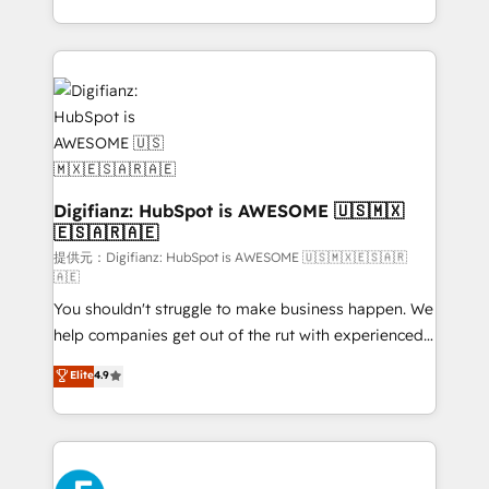
(𝘸𝘦'𝘳𝘦 𝘴𝘶𝘱𝘦𝘳 𝘳𝘦𝘴𝘱𝘰𝘯𝘴𝘪𝘷𝘦)
growth. We modernise platforms, streamline
operations that are causing inefficiencies, improve
customer experiences, integrate systems, and
supercharge revenue operations Key services: • CRM
Implementation • Systems Integration • Digital
Transformation / Web Development • RevOps &
Sales Consulting • Marketing Automation What
makes us different? 🚀 Top 0.5% of global HubSpot
Digifianz: HubSpot is AWESOME 🇺🇸🇲🇽
🇪🇸🇦🇷🇦🇪
agencies ⚙️ The strongest technical ability and
integration capabilities 💼 Consultative, long-term
提供元：Digifianz: HubSpot is AWESOME 🇺🇸🇲🇽🇪🇸🇦🇷
🇦🇪
partners who will embed ourselves into your
You shouldn't struggle to make business happen. We
business, processes and systems 🏢 We specialise in
help companies get out of the rut with experienced,
working with mid-market and enterprise
process-oriented teams implementing HubSpot
organisations, global organisations and those with
Elite
4.9
Marketing, Sales, Service, CMS and Operations Hub,
complex use cases 🏆 CRM Implementation,
so selling and actually engaging with your customers
Platform Enablement, Custom Integration and
feels easy and pain-free. We are a top ranked
Onboarding Accredited 🔐 ISO27001 & ISO9001
HubSpot Elite Partner, winner of Rookie of the Year
Certified