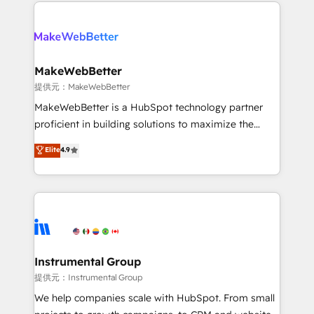
service creative agencies in the HubSpot
addicts to HubSpot evangelists 🧡 Don't hire a
ecosystem, we blend strategy, technology, & award-
marketing agency for an Ops problem. Don't hire a
winning design to build scalable, globally
technical agency for a growth problem. Hire a
regionalized HubSpot websites, integrated
partner built to solve both.
marketing campaigns, & RevOps frameworks that
MakeWebBetter
fuel long-term success We connect the entire
提供元：MakeWebBetter
customer lifecycle through seamless integrations,
MakeWebBetter is a HubSpot technology partner
ensure long-term adoption with change-
proficient in building solutions to maximize the
management programs, and align marketing, sales,
operational efficiency of HubSpot. The fastest-
Elite
4.9
and service to drive sustainable growth With 6 key
growing tech-enabler & facilitator, MakeWebBetter,
HubSpot accreditations and experience across
hands you the blend of HubSpot expertise &
hundreds of organizations in dozens of industries,
eminent solutions & integrations. Trust us to
there’s a good chance one of our globally integrated
streamline your HubSpot experience. 🚀HubSpot
teams has worked with clients just like you Let’s
Elite Partners with 10+ years of HubSpot experience
explore whether S2 is the partner you’ve been
🤝HubSpot Premier Integration partner 🤝Google
looking for...and get your next big initiative moving!
Premier Partner 2023 🌟5 HubSpot Accreditations 🌟
Instrumental Group
Won HubSpot Theme Challenge 2021 🌟INBOUND’19
提供元：Instrumental Group
HubSpot Rising Star Why us? Harnessing the full
We help companies scale with HubSpot. From small
potential of the powerful HubSpot CRM. ✔️A team of