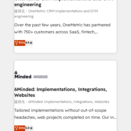
engineering
that simplify complexity, boost performance, and
turn innovation into real impact. 🌍 Highlights •
提供元：OneMetric: CRM Implementations and GTM
engineering
HubSpot Partner since 2012 • 2022 EMEA Impact
Over the past few years, OneMetric has partnered
Award: Best Integration • 150+ successful HubSpot
with 750+ customers across SaaS, fintech,
projects • Clients in 30+ industries • Proprietary
healthcare, real estate, and other industries. With
technology for integrations • Multilingual team:
Elite
4.9
150+ HubSpot-certified experts, we deliver scalable
English, Spanish, Portuguese & Italian 👉 Grow
solutions to complex GTM and RevOps challenges.
smarter with AI and HubSpot.
Our Expertise 🔹 Onboarding & Implementation:
Accredited HubSpot Partner, ensuring smooth setup
tailored to your GTM motion. 🔹 Migrations:
Accredited HubSpot Partner, ensuring migration
from other CRMs to HubSpot without data loss or
6Minded: Implementations, Integrations,
Websites
downtime. 🔹 RevOps Strategy: Align teams,
processes, and data to drive revenue efficiency. 🔹
提供元：6Minded: Implementations, Integrations, Websites
Integrations: Connect HubSpot with your tech stack
Tailored implementations without out-of-scope
for better adoption. 🔹 Custom Solutions: Build
headaches, web projects completed on time. Our in-
tailored apps, workflows, and configurations. We are
house team of certified CRM architects, experts,
Elite
5.0
SOC 2 Type II and ISO 27001 certified, reinforcing