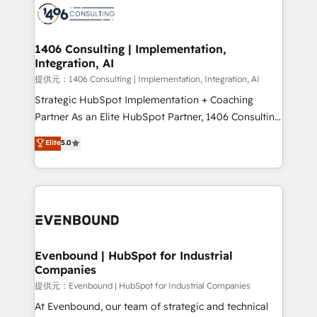
marketing automation to online and offline sales
processes through Customer Service Management,
allowing companies to optimize processes and meet
1406 Consulting | Implementation,
Integration, AI
the needs of the customer. We are part of Impresoft
Group, a group of specialized and complementary
提供元：1406 Consulting | Implementation, Integration, AI
companies that divide their offer into 4
Strategic HubSpot Implementation + Coaching
Competence Centers: Smart Manufacturing,
Partner As an Elite HubSpot Partner, 1406 Consulting
Customer First, Enabling Technologies & Security.
helps mid-market revenue teams transform how
Elite
5.0
The synergies generated by these integrations,
they sell, market, and serve. We don't just build your
together with the combination of talents, skills,
HubSpot—we teach your team to own it, then stay
solutions and services, have allowed the group to
to help you keep winning. What We Do ⚙️ CRM
build an unrivaled offering portfolio on the market
Implementations across Marketing, Sales, Service,
to accompany companies on their digital
Data & Content 📈 Sales & Marketing Alignment +
transformation journey.
Revenue Team Enablement 🤖 Breeze AI & Custom
Agent Creation 🔄 Custom Integrations & Data
Evenbound | HubSpot for Industrial
Companies
Migration Why 1406 We become part of your team.
Your team learns while we build. We fix what others
提供元：Evenbound | HubSpot for Industrial Companies
broke. Built for mid-market reality—practical
At Evenbound, our team of strategic and technical