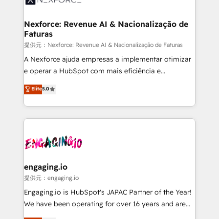
Hubs, plus migrations from Salesforce, Pipedrive, RD
Station, Freshdesk, Intercom, and more. Custom
Nexforce: Revenue AI & Nacionalização de
Faturas
objects, automations, and integrations built for
growth. 🚀 AI-Driven GTM Orchestration Unify
提供元：Nexforce: Revenue AI & Nacionalização de Faturas
HubSpot with LinkedIn, WhatsApp, email, paid
A Nexforce ajuda empresas a implementar otimizar
media, and AI voice to drive pipeline. 🤖 AI Custom
e operar a HubSpot com mais eficiência e
Agent Development Deploy AI agents for
previsibilidade de receita. Combinamos Revenue
Elite
5.0
prospecting, follow-ups, service triage, and
Operations (RevOps) e Inteligência Artificial para
knowledge retrieval—built in HubSpot. ⚡ Fast-Track
estruturar processos integrar sistemas organizar
& Growth-Track Services Fast-Track: Rapid HubSpot
dados e automatizar operações. O objetivo é
onboarding in weeks Growth-Track: Unlock
transformar a HubSpot em um verdadeiro sistema
advanced optimization & adoption 📍 São Paulo, BR
operacional de receita conectando equipes
• Des Moines, IA • New York, NY
tecnologia e dados em uma operação integrada.
Também somos distribuidores oficiais da HubSpot
engaging.io
e de mais de 150 softwares globais permitindo
提供元：engaging.io
contratar e pagar a HubSpot em reais com nota
Engaging.io is HubSpot's JAPAC Partner of the Year!
fiscal no Brasil e gerar economia de até 50% na
We have been operating for over 16 years and are
contratação de softwares internacionais.
one of HubSpot's most experienced and technically