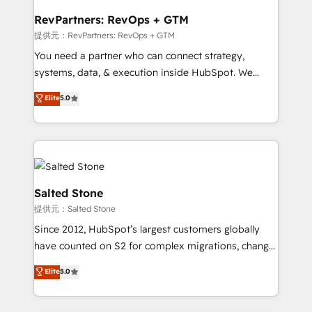
we turn complexity into clarity, human at global
scale. 🏆 HubSpot’s CEO called us “the partner of the
RevPartners: RevOps + GTM
future.” Others agree it is proof of trust built through
提供元：RevPartners: RevOps + GTM
measurable impact.
You need a partner who can connect strategy,
systems, data, & execution inside HubSpot. We
bridge the gap where most agencies fall short by
Elite
5.0
combining GTM strategy with technical execution to
solve the right problem with the right solution. As the
only firm in the world to hold Elite Partner
Accreditations with both HubSpot and Clay, our
clients gain a unique advantage in CRM architecture,
pipeline generation, data intelligence, and go-to-
Salted Stone
market execution. Why B2B Businesses Choose RP: -
提供元：Salted Stone
Secure: Soc2 compliant 🛡️ - Pricing: Implementations
Since 2012, HubSpot’s largest customers globally
starting at $1,5k 💵 - Speed: Launch in 14 days ⚡ -
have counted on S2 for complex migrations, change
Global: 250 professionals across five continents 🌐 -
management, systems integration, and creative
Scale: Fastest tiering Elite HubSpot Partner 🪴 -
Elite
5.0
solutions that deliver measurable impact and
Sales Hub: More implementations than any other
transform brand experiences As one of the few full-
Partner 💻 - Migrations: We convert Salesforce