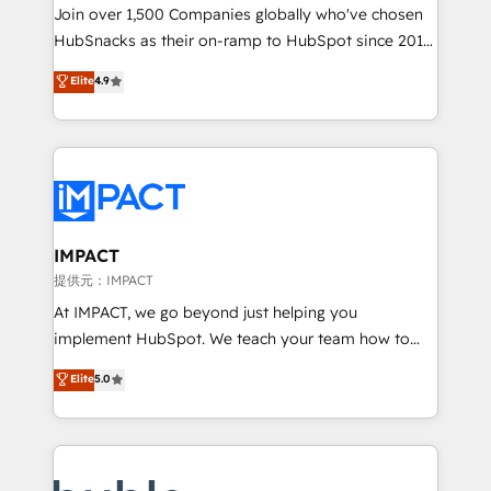
people, exciting ideas and can-do mentality, we
Join over 1,500 Companies globally who've chosen
ensure revenue growth on a daily basis. So tell us
HubSnacks as their on-ramp to HubSpot since 2014
your challenge; our passionate and growth driven
Simple pay-as-you-go plans that accelerate value...
Elite
4.9
team of 100+ experts is ready for you! Driving digital
1️⃣ Set Up | Onboarding New or Check-fixing existing
growth | www.brightdigital.com
HubSpot portals 2️⃣ Scale Up | 100% HubSpot Task
Execution... Global 24/7 ... All Experts 3️⃣ Integrate |
your entire Tech Stack with Custom Integrations
Slash months from your API Integration project... ⬅️
Click "Contact Business" ⬅️ to access 150+ Kickstart
Integration templates that put HubSpot in the center
IMPACT
of your tech stack, syncing... 🛍️ Shopify or
提供元：IMPACT
WooCommerce 💲 Stripe or Paypal 💰 Sage or
At IMPACT, we go beyond just helping you
Netsuite 🤖 Google or Microsoft ✍️ DocuSign or
implement HubSpot. We teach your team how to
PandaDoc 🌐 Avalara or Quaderno HubSnacks holds
master it. As the creators of the Endless Customers
Elite
5.0
the rare Advanced "Custom Integrations"
System™ (the next evolution of They Ask, You
Accreditation, securely sync data across... 🔄 any
Answer), we’re the only HubSpot partner built
apps, in any direction. Stuck on your old CRM..?
entirely around coaching and training. That means
Migrate | seamlessly off your old CRM onto a clean
we don’t do the work for you; we help you build the
new HubSpot portal with Advanced Website and