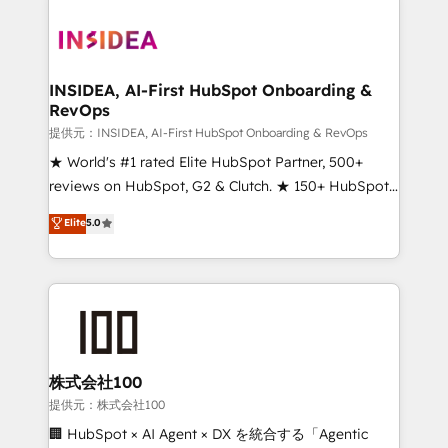
INSIDEA, AI-First HubSpot Onboarding &
RevOps
提供元：INSIDEA, AI-First HubSpot Onboarding & RevOps
★ World's #1 rated Elite HubSpot Partner, 500+
reviews on HubSpot, G2 & Clutch. ★ 150+ HubSpot
Certified Experts & Trainers across the team ★
Elite
5.0
1,500+ implementations across five continents ★ AI-
First, RevOps-led, Onboarding obsessed ★
Company of the Year 2024/25 INSIDEA helps
growing companies turn HubSpot into a revenue
engine. We onboard your team, migrate your data,
and build AI-powered workflows that drive adoption
from week one, in your time zone. What we do ➤
株式会社100
Onboarding: Live in weeks, with workflows built
提供元：株式会社100
around your business, not a template. ➤ Migration:
🏢 HubSpot × AI Agent × DX を統合する「Agentic