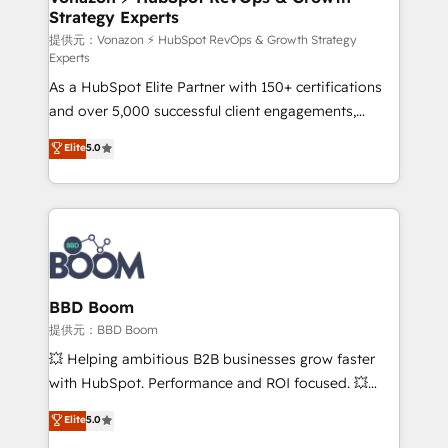
Strategy Experts
pour aligner les équipes marketing, commerciales et
support client (data migration, synchronisation API,
提供元：Vonazon ⚡ HubSpot RevOps & Growth Strategy
Experts
audit et maintenance) ➤ La création de sites internet
As a HubSpot Elite Partner with 150+ certifications
de conversion qui transforment les visiteurs en
and over 5,000 successful client engagements,
opportunités d'affaires ➤ La mise en place de
Vonazon turns marketing complexity into
stratégies d'acquisition marketing (SEO, SEA,
Elite
5.0
measurable, scalable growth. From onboarding to
inbound, automatisation marketing, ABM, IA,
enterprise-grade campaigns, our in-house team
emailing) Informations clés : - 10 ans d'expérience -
builds scalable strategies that drive long-term
100+ intégrations CRM HubSpot réussies - 40
revenue. ⚙️ HubSpot Integration & Optimization •
experts conseil - 150 certifications HubSpot
Seamless CRM, CMS, and automation setup •
cumulées
Complex platform migrations and data cleanups •
Custom APIs and third-party integrations 📈 End-to-
BBD Boom
End Revenue Acceleration • Lifecycle marketing and
提供元：BBD Boom
pipeline growth programs • Sales enablement tools
💥 Helping ambitious B2B businesses grow faster
and CRM optimization • Retention strategies with
with HubSpot. Performance and ROI focused. 💥
customer journey mapping 🏅 Elite-Level HubSpot
BBD Boom is the HubSpot partner that can help you
Elite
5.0
Execution • 750+ onboardings and 2,000+
to HubSpot Better. We work with your teams to
implementations • Deep expertise across marketing,