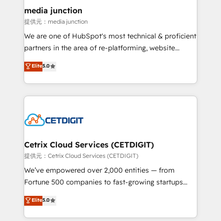
Mexico, USA, and Portugal—we've executed over a
media junction
hundred successful operations. Our approach,
提供元：media junction
rooted in RevOps principles, integrates analysis,
We are one of HubSpot's most technical & proficient
training, planning, and qualification. Leveraging
partners in the area of re-platforming, website
technology, data analytics, CRM optimization, and
design & development. We specialize in multi-hub
Elite
5.0
inbound marketing tactics, we focus on
implementations for mid-market & enterprise
understanding, nurturing, and converting leads.
companies. We are woman-owned, powered by
Partner with us to unlock your business's full
coffee, and we ❤️ dogs. We produce award-winning
potential and achieve sustained growth in today's
work for our clients. 🏆2023 Technical Expertise
competitive market.
Impact Award 🏆2022 Technical Expertise Impact
Award 🏆2022 Platform Migration Excellence Impact
Award 🏆2020 Elite Solutions Partner 🏆2019
Cetrix Cloud Services (CETDIGIT)
Integrations HubSpot Impact Award 🏆2019
提供元：Cetrix Cloud Services (CETDIGIT)
Marketing Enablement HubSpot Impact Award 🏆
We’ve empowered over 2,000 entities — from
2018 Website Design HubSpot Impact Award 🏆2017
Fortune 500 companies to fast-growing startups
Website Design HubSpot Impact Award 🏆2016
and nonprofits — to streamline operations, scale
Elite
5.0
Growth-Driven Design Agency of the Year 🏆2016
revenue, and unlock the full potential of HubSpot.
Sales Enablement HubSpot Impact Award 🏆2015
With deep technical and industry expertise, we fuse