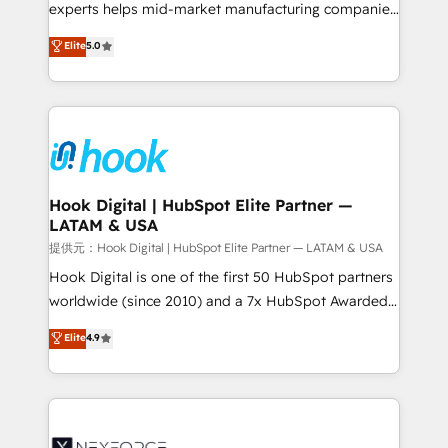
solutions that work with your actual headcount and
experts helps mid-market manufacturing companies
constraints. By the Numbers 🏆 Top 1% of all
achieve real growth. We specialize in delivering
Elite
5.0
HubSpot partners 🔄 Top 5% globally in client
tailored solutions that drive results by leveraging
retention 📅 8+ years of consistent results since 2017
HubSpot’s platform and data to fuel success.
Who We Serve Revenue teams, marketing leaders,
Technical Solutions: - HubSpot Technical Consulting -
and sales ops at mid-market companies ready to
HubSpot CRM Implementation - HubSpot
move beyond spreadsheets into unified systems
Onboarding - Data Migration & Integrations -
that drive real business results.
Technical Audit & Optimization Strategic Solutions: -
Revenue Operations - Inbound Marketing -
Hook Digital | HubSpot Elite Partner —
LATAM & USA
Outbound Marketing - HubSpot CMS Website
Design & Development We empower our clients to
提供元：Hook Digital | HubSpot Elite Partner — LATAM & USA
reach their full potential by providing transparent,
Hook Digital is one of the first 50 HubSpot partners
relationship-driven support. With over 300 HubSpot
worldwide (since 2010) and a 7x HubSpot Awarded
certifications and accreditations, we deliver both the
Elite Partner. With 500+ projects across the U.S.,
Elite
4.9
technical know-how and strategic guidance you
Brazil, and LATAM, we combine global expertise with
need to succeed.
regional experience. Today, we are Brazil’s largest
HubSpot Elite Partner—trusted by companies across
the Americas to scale smarter. ⚙️ CRM
Implementation & Migration Onboarding across all