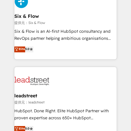
and Customer First Awards, 4.9/5 rating in HubSpot
Reviews and 4.9/5 rating in Clutch Reviews. Digifianz
helps the following industries: logistics & 3PL, home
Six & Flow
improvement & construction, branding and
提供元：Six & Flow
commercialization, real estate, health, education,
Six & Flow is an AI-first HubSpot consultancy and
SaaS, Software Dev & IT and consulting, make the
RevOps partner helping ambitious organisations
most out of their HubSpot experience operating in
grow with clarity, confidence, and intelligence.
Elite
5.0
the United States, EU, UAE, Mexico and Latin
Operating across the UK, Netherlands, Ireland, and
America. From casual user to super fan: make
Canada, we’ve delivered thousands of successful
HubSpot an experience you LOVE!
HubSpot projects for mid-market and enterprise
clients worldwide, with over 10 years experience. We
combine HubSpot, data, and AI to design connected
go-to-market systems that align people, process,
and technology for predictable, scalable revenue
leadstreet
growth. Our expertise spans RevOps, CRM and data
提供元：leadstreet
architecture, AI enablement, and strategic marketing,
HubSpot. Done Right. Elite HubSpot Partner with
delivered through our proprietary FLAIR framework
proven expertise across 650+ HubSpot
for responsible AI adoption. As a HubSpot Elite
implementations. With 12+ years of HubSpot
Elite
5.0
Partner and ISO 27001:2022 certified consultancy,