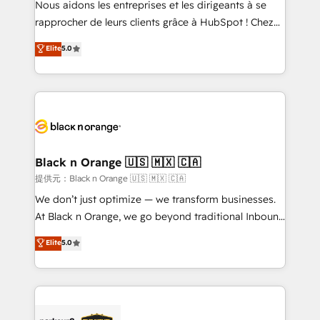
Nous aidons les entreprises et les dirigeants à se
business services. We prepare a customized
rapprocher de leurs clients grâce à HubSpot ! Chez
business case that demonstrates the value and
DIGITALISIM, nous avons l'intime conviction que la
Elite
5.0
impact of your digital transformation, including a
réussite des entreprises passe par l’innovation web,
detailed financial rationale with a focus on ROI and
le marketing digital, et la relation client ! C'est
TCO. As a trusted extension of your team, we
pourquoi, nos experts sont à la fois capables de
believe in the power of partnership. Together, we
gérer votre projet de création de site internet, votre
embark on a transformational journey that sets your
référencement, votre stratégie digitale et le pilotage
business up for long-term success. Unlock your
et l'intégration d'HubSpot ! Les grandes phases d'un
business. If not now, when?
projet HubSpot avec DIGITALISIM : 🧽 Nettoyage,
Black n Orange 🇺🇸 🇲🇽 🇨🇦
migration et intégration des bases de données. 🚀
提供元：Black n Orange 🇺🇸 🇲🇽 🇨🇦
Développement des interfaces avec vos logiciels
We don’t just optimize — we transform businesses.
métiers ⚙️ Configuration de la plateforme HubSpot
At Black n Orange, we go beyond traditional Inbound
📈 Configuration de rapports et tableaux de bord 🤝
Marketing with our exclusive methodologies:
Elite
5.0
Book Process & Guidelines utilisateurs 🎓
BOOMS and BOOST. Together, they form a powerful
Formations des utilisateurs
combination that has driven success for over 800
businesses worldwide. As Elite HubSpot Partners, we
specialize in crafting high-performance growth
strategies that integrate data-driven marketing,