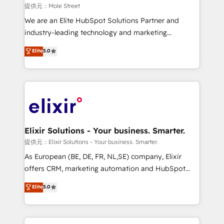
workflows 💼 Financial Services: compliant
提供元：Mole Street
workflows; audit-ready reporting ⚖️ Legal: client
We are an Elite HubSpot Solutions Partner and
intake; pipeline and document workflows 🛒 E-
industry-leading technology and marketing
Commerce: Shopify, WooCommerce; lifecycle and
consultancy. Our focus is on enterprise and mid-
Elite
5.0
revenue automation 🏢 Real Estate: deal pipelines;
market B2B companies globally that want a strategic
portfolio and lifecycle management 🏭
approach to execute their goals through creative
Manufacturing: ERP integrations; operational
applications of our solutions; Technical HubSpot
alignment 🛡️ Compliance & Data Considerations:
Consulting, Content Marketing, Growth-Driven
HIPAA-aware; CASL-compliant; GDPR-ready
Design, Migrations + Integrations. Mole Street’s
implementations where required 💡 Why 500+
mission is empowering others to realize their
Clients Choose Us: Elite Partner; technical, fast, and
greatness, which is achieved through creating
Elixir Solutions - Your business. Smarter.
built to scale.
absolute clarity, derived from a well-defined
提供元：Elixir Solutions - Your business. Smarter.
strategy, executed well, and reported on with clear
As European (BE, DE, FR, NL,SE) company, Elixir
results. The culture is driven by core values; Joy, Grit,
offers CRM, marketing automation and HubSpot
Accountability, Curiosity, Authenticity, Growth
integration products and services to mid-market
Elite
5.0
Mindedness, and Clarity. We are driven to win for the
and enterprise customers. We ensure that your sales,
collective good of the company and its clientele, and
service and marketing department operates in the
dedicated to breaking the mold from the agency of
most effective way, while at the same time