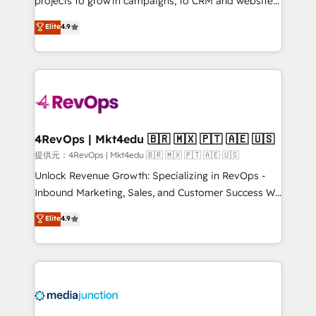
projects to growth campaigns, to CRM and websites.
HubSpot experts backed by over 10+ years of
Hire an agency that's experienced in every inch of
Elite
4.9
HubSpot experience ✔️Flexible pricing models —
HubSpot and willing to work hand-in-hand with your
Hourly-fee (assigned one Dedicated HubSpot
team to simplify the complex and build a better
Admin); Monthly-fee (HubSpot Admin + Project
experience for your team and customers.
Manager); and Fixed Project Cost (as per
requirement). ✔️Helped over 25,000+ customers so
far with our HubSpot solutions. ✔️Bespoke apps &
on-demand bundle services. Connect with us today!
4RevOps | Mkt4edu 🇧🇷 🇲🇽 🇵🇹 🇦🇪 🇺🇸
提供元：4RevOps | Mkt4edu 🇧🇷 🇲🇽 🇵🇹 🇦🇪 🇺🇸
Unlock Revenue Growth: Specializing in RevOps -
Inbound Marketing, Sales, and Customer Success We
specialize in driving revenue growth for companies
Elite
4.9
across industries through tailored marketing, sales,
and customer success strategies, utilizing RevOps
methodologies. As Latin America's largest HubSpot
partner and a global leader in education market, we
offer unparalleled insights. Operating in five
countries—Brazil, UAE (Abu Dhabi/Dubai/Sharjah),