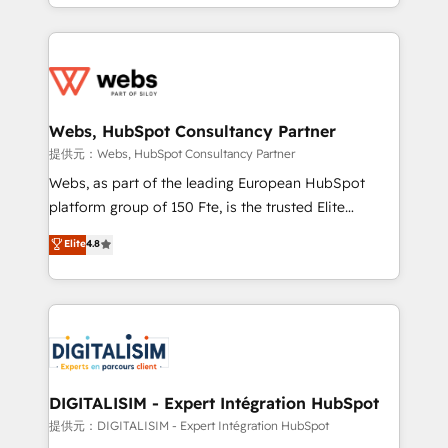
solve all your HubSpot challenges and improve user
sales, and service hubs • Built-in flexibility for
adoption, sales process and marketing results.
startups to global brands
Services 📚 Onboarding your team to HubSpot for
the first time 🔧 Designing and optimising your
HubSpot set-up for better results 🌐 Website design
and build using HubSpot 🔌 Integrating HubSpot
Webs, HubSpot Consultancy Partner
with other systems 🎓 Training your teams to be
提供元：Webs, HubSpot Consultancy Partner
HubSpot pros 📊 Lead generation services using
Webs, as part of the leading European HubSpot
HubSpot Why us? - SIX HubSpot Accreditations -
platform group of 150 Fte, is the trusted Elite
awarded by HubSpot after a rigorous process for
HubSpot CRM Partner offering you a roadmap on
Elite
4.8
CRM, Solutions Architecture, Onboarding , Data
maximizing EBITDA and achieving Commercial
Migration, Custom Integration & Platform
Excellence. With our targeted processes, we
Enablement -Onboarded over 500 businesses to
strengthen your digital transformation and minimize
HubSpot -Top 1% of partners worldwide -In-house
costs. As HubSpot's Advanced Accredited CRM
team of 25+ experts Contact us today to help you
Implementation partner, we provide expertise to
get more from your investment in HubSpot.
drive your business forward. Since 2015 we are fully
www.bbdboom.com
dedicated to HubSpot and with an experienced
DIGITALISIM - Expert Intégration HubSpot
team (50+), we work with reputable companies in
提供元：DIGITALISIM - Expert Intégration HubSpot
B2B sectors such as manufacturing, SaaS and