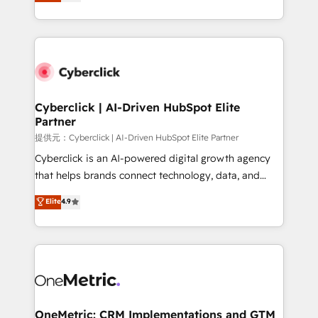
experience, we help you use the HubSpot platform
we blend strategy, creativity, and technology to help
to its fullest capacity, improve your current HubSpot
organisations scale smarter and grow stronger.
website, or build your new one.
Cyberclick | AI-Driven HubSpot Elite
Partner
提供元：Cyberclick | AI-Driven HubSpot Elite Partner
Cyberclick is an AI-powered digital growth agency
that helps brands connect technology, data, and
creativity to achieve measurable results. Founded in
Elite
4.9
Barcelona and operating across Spain, LATAM, and
the UK, we support global companies in building
smarter marketing, sales, and customer success
strategies. As the only HubSpot Elite Partner in
Iberia (Spain & Portugal), we combine human insight
with intelligent automation to drive sustainable
growth. Our multidisciplinary team designs solutions
OneMetric: CRM Implementations and GTM