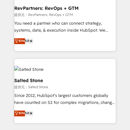
we turn complexity into clarity, human at global
scale. 🏆 HubSpot’s CEO called us “the partner of the
RevPartners: RevOps + GTM
future.” Others agree it is proof of trust built through
提供元：RevPartners: RevOps + GTM
measurable impact.
You need a partner who can connect strategy,
systems, data, & execution inside HubSpot. We
bridge the gap where most agencies fall short by
Elite
5.0
combining GTM strategy with technical execution to
solve the right problem with the right solution. As the
only firm in the world to hold Elite Partner
Accreditations with both HubSpot and Clay, our
clients gain a unique advantage in CRM architecture,
pipeline generation, data intelligence, and go-to-
Salted Stone
market execution. Why B2B Businesses Choose RP: -
提供元：Salted Stone
Secure: Soc2 compliant 🛡️ - Pricing: Implementations
Since 2012, HubSpot’s largest customers globally
starting at $1,5k 💵 - Speed: Launch in 14 days ⚡ -
have counted on S2 for complex migrations, change
Global: 250 professionals across five continents 🌐 -
management, systems integration, and creative
Scale: Fastest tiering Elite HubSpot Partner 🪴 -
Elite
5.0
solutions that deliver measurable impact and
Sales Hub: More implementations than any other
transform brand experiences As one of the few full-
Partner 💻 - Migrations: We convert Salesforce