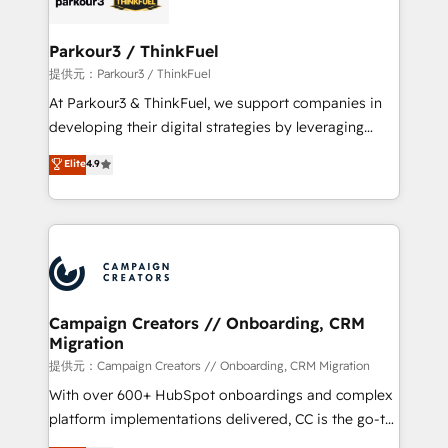
automation, and revenue intelligence to help
companies scale faster and smarter. 🔹 BOOMS:
Parkour3 / ThinkFuel
Demand generation for all your buyers With BOOMS,
提供元：Parkour3 / ThinkFuel
you invest in 100% of your buyers, accelerating your
At Parkour3 & ThinkFuel, we support companies in
growth and positioning yourself as an undisputed
developing their digital strategies by leveraging
leader. 🔹 BOOST: Optimize your digital
technologies and automating their marketing and
Elite
4.9
transformation process A methodology designed to
sales processes to generate growth. Our offer spans
implement HubSpot effectively and optimize your
from Strategy to Operations. We specialize in CRM
digital processes. 🔹 Trusted by Industry Leaders
onboarding and implementation, web design, sales
With an average rating of 4.9/5 and a proven track
& marketing automation, and digital marketing. With
record of business transformation, our growth-first
extensive experience working with tech companies
approach has helped brands dominate their
and manufacturers since 2002, we are committed to
markets.
empowering our clients and developing their
Campaign Creators // Onboarding, CRM
Migration
autonomy. Get to grips with HubSpot through
guided implementation and seamless integration of
提供元：Campaign Creators // Onboarding, CRM Migration
the CRM platform into your digital ecosystem. Would
With over 600+ HubSpot onboardings and complex
you like support in deploying your inbound
platform implementations delivered, CC is the go-to
marketing strategy? We'll provide support tailored
Elite Solutions Partner for businesses ready to