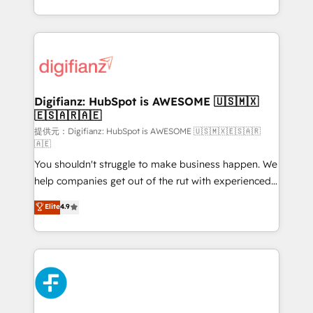
(𝘸𝘦'𝘳𝘦 𝘴𝘶𝘱𝘦𝘳 𝘳𝘦𝘴𝘱𝘰𝘯𝘴𝘪𝘷𝘦)
growth. We modernise platforms, streamline
operations that are causing inefficiencies, improve
customer experiences, integrate systems, and
supercharge revenue operations Key services: • CRM
Implementation • Systems Integration • Digital
Transformation / Web Development • RevOps &
Digifianz: HubSpot is AWESOME 🇺🇸🇲🇽
🇪🇸🇦🇷🇦🇪
Sales Consulting • Marketing Automation What
makes us different? 🚀 Top 0.5% of global HubSpot
提供元：Digifianz: HubSpot is AWESOME 🇺🇸🇲🇽🇪🇸🇦🇷
🇦🇪
agencies ⚙️ The strongest technical ability and
You shouldn't struggle to make business happen. We
integration capabilities 💼 Consultative, long-term
help companies get out of the rut with experienced,
partners who will embed ourselves into your
process-oriented teams implementing HubSpot
business, processes and systems 🏢 We specialise in
Elite
4.9
Marketing, Sales, Service, CMS and Operations Hub,
working with mid-market and enterprise
so selling and actually engaging with your customers
organisations, global organisations and those with
feels easy and pain-free. We are a top ranked
complex use cases 🏆 CRM Implementation,
HubSpot Elite Partner, winner of Rookie of the Year
Platform Enablement, Custom Integration and
and Customer First Awards, 4.9/5 rating in HubSpot
Onboarding Accredited 🔐 ISO27001 & ISO9001
Reviews and 4.9/5 rating in Clutch Reviews. Digifianz
Certified