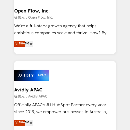
Brussels, Munich, Cologne "Köln", Paris, Amsterdam
and Stockholm Elixir is a first mover and leader
Open Flow, Inc.
when it comes to HubSpot sales and service
提供元：Open Flow, Inc.
implementations, highly renowned for our business
We’re a full-stack growth agency that helps
acumen, process (re-)design experience and a
ambitious companies scale and thrive. How? By
massive amount of success stories in this area. We
upgrading and streamlining every single revenue-
Elite
5.0
integrate HubSpot with complex solutions like SAP,
generating aspect of your business. We’re proud
MicroSoft, custom solutions,... Our company also has
HubSpot Elite Solutions Partners and devout CRM
strong experience with HubSpot UI extensions,
nerds who can harness HubSpot’s custom digital
mobile apps for Field Service Mgt and Retail
tools to improve each touchpoint of your customer
execution, CPQ, customer portals and HubSpot CMS
experience. Working hand-in-hand with your team,
developments. And we're champions when it comes
we’ll assemble a RevOps machine that drives more
to complex data migrations.
traffic, generates better leads and crushes your
Avidly APAC
revenue goals. We've worked with thousands of
提供元：Avidly APAC
HubSpot customers and we'd love to work with you
Officially APAC's #1 HubSpot Partner every year
too! Clients come to us for: Advanced CRM solutions
since 2019, we empower businesses in Australia,
System Integrations both Custom and Native to
New Zealand, and globally to realise their full
Elite
5.0
HubSpot Data System Migrations between systems
potential through enterprise HubSpot CRM