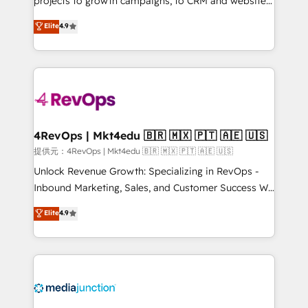
projects to growth campaigns, to CRM and websites.
HubSpot experts backed by over 10+ years of
Hire an agency that's experienced in every inch of
Elite
4.9
HubSpot experience ✔️Flexible pricing models —
HubSpot and willing to work hand-in-hand with your
Hourly-fee (assigned one Dedicated HubSpot
team to simplify the complex and build a better
Admin); Monthly-fee (HubSpot Admin + Project
experience for your team and customers.
Manager); and Fixed Project Cost (as per
requirement). ✔️Helped over 25,000+ customers so
far with our HubSpot solutions. ✔️Bespoke apps &
on-demand bundle services. Connect with us today!
4RevOps | Mkt4edu 🇧🇷 🇲🇽 🇵🇹 🇦🇪 🇺🇸
提供元：4RevOps | Mkt4edu 🇧🇷 🇲🇽 🇵🇹 🇦🇪 🇺🇸
Unlock Revenue Growth: Specializing in RevOps -
Inbound Marketing, Sales, and Customer Success We
specialize in driving revenue growth for companies
Elite
4.9
across industries through tailored marketing, sales,
and customer success strategies, utilizing RevOps
methodologies. As Latin America's largest HubSpot
partner and a global leader in education market, we
offer unparalleled insights. Operating in five
countries—Brazil, UAE (Abu Dhabi/Dubai/Sharjah),