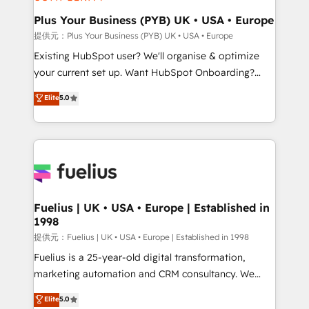
HubSpot Content Hub, WordPress development,
B2B SEO, paid media, and content. We work with
Plus Your Business (PYB) UK • USA • Europe
enterprise and growth-led companies across
提供元：Plus Your Business (PYB) UK • USA • Europe
technology, professional services, financial services
Existing HubSpot user? We'll organise & optimize
and industrial sectors. Offices in Johannesburg, Cape
your current set up. Want HubSpot Onboarding?
Town and London. 500+ HubSpot CRM
We'll customise your CRM & automate your business
Elite
5.0
implementations delivered. AI visibility coverage
processes. Welcome to our Profile! We can help
across ChatGPT, Claude, Perplexity, Gemini and
with... • CRM implementation, reports & workflows,
Google AI Overviews. HubSpot Impact Award -
and team training • CRM migration: Salesforce,
Customer First HubSpot Impact Award - Integrations
Pipedrive, Dynamics etc • Technical projects inc.
Innovation HubSpot Impact Award - Platform
Custom API integrations A little about us... • Boutique
Migration Excellence HubSpot Impact Award -
'Elite' Team (12 super skilled members) • 150+ Clients
Platform Excellence 35+ full-time HubSpot
for Sales Hub, Marketing Hub, Service Hub, Data
Fuelius | UK • USA • Europe | Established in
professionals.
1998
Hub and Website (CMS) • ISO/IEC 27001:2022, ISO
9001:2015 and now... ISO 42001: 2023 certified •
提供元：Fuelius | UK • USA • Europe | Established in 1998
Exclusive AI 'GuardHub' governance framework,
Fuelius is a 25-year-old digital transformation,
based on ISO 42001 - helping you 'organise
marketing automation and CRM consultancy. We
complexity' 𝗥𝗲𝗮𝗱𝘆 𝗳𝗼𝗿 𝘁𝗵𝗲 𝗻𝗲𝘅𝘁 𝘀𝘁𝗲𝗽? Click the
enable mid-market and enterprise clients to
Elite
5.0
👈 '𝗖𝗼𝗻𝘁𝗮𝗰𝘁 𝗯𝘂𝘀𝗶𝗻𝗲𝘀𝘀' button to get in touch
maximise their return from digital and fuel their