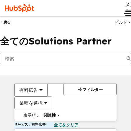
メ
ュ
ビルド
戻る
全てのSolutions Partner
フィルター
有料広告
業種を選択
表示順：
関連性
サービス：有料広告
全てをクリア