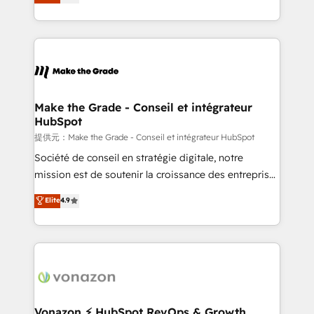
HubSpot un vrai levier de performance pour votre
organisation. Cela passe par la compréhension de
vos processus, la fiabilisation de vos données et
l'alignement de vos équipes — avant même d'ouvrir
la plateforme. Nos domaines d'intervention : -
Intégration & paramétrage HubSpot - Migration CRM
& reprise de données - Stratégie RevOps &
Make the Grade - Conseil et intégrateur
HubSpot
alignement Marketing / Sales - Data, reporting &
tableaux de bord - Onboarding, audit &
提供元：Make the Grade - Conseil et intégrateur HubSpot
optimisation - Intégrations métiers (ERP, téléphonie,
Société de conseil en stratégie digitale, notre
e-commerce) - Formation & accompagnement au
mission est de soutenir la croissance des entreprises
changement Nous intervenons auprès des PME, ETI
B2B à travers l’acquisition de nouveaux clients,
Elite
4.9
et grandes entreprises en France et à l'international,
l'intégration CRM et le développement des revenus
dans des secteurs variés : SaaS, immobilier,
auprès de vos comptes existants. En France et à
industrie, éducation, banque & assurance, transport
l'international, nous travaillons avec des ETI
& logistique.
ambitieuses, des grands groupes voulant aller au-
delà d’une simple transformation digitale et des
startups florissantes. Nos 3 grandes expertises sont :
➤ L’intégration de CRM et de méthodologie RevOps
Vonazon ⚡ HubSpot RevOps & Growth