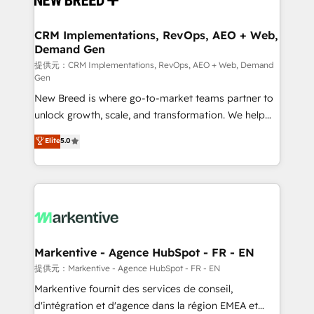
定の代行ではなく、設計の責任」を引き受け、部門横断
technical development team. - 19 HubSpot-certified
の統合・浸透・変革管理を実行します。 ▸ CMS戦略設
trainers to drive platform adoption. 📈 Revenue
CRM Implementations, RevOps, AEO + Web,
計・構築：リード獲得・CVR・SEOを前提にした情報設
Demand Gen
Generation - Full-funnel marketing and high-
計・導線設計・テンプレート設計をContent Hubで一体
performance advertising via Point Success Media. -
提供元：CRM Implementations, RevOps, AEO + Web, Demand
Gen
提供。 ▸ 既存CRM・MAからの移行支援：Salesforce・
Expert deployment of Breeze AI and custom agents
Marketo・Pardot等からの移行、カスタム設計、履歴
New Breed is where go-to-market teams partner to
to automate growth. 🏆 Elite Excellence - 8 platform
データ移行と活用設計まで。 ▸ AEO対応：ChatGPT・
unlock growth, scale, and transformation. We help
accreditations and deep HIPAA-compliance
Perplexity等のAI検索からの流入・引用を前提にコンテ
companies activate HubSpot’s AI-powered
expertise. - A team of 250+ experts dedicated to
Elite
5.0
ンツとサイト構造を最適化。 🏆 なぜ100incを選ぶの
customer platform and operationalize HubSpot’s
your resilient growth.
か？ ✓ HubSpot Eliteパートナー認定 ✓ HubSpotアワ
Loop Marketing framework through expert-led
ード受賞・HUGリーダー ✓ ISO27001:2022 /
services, smart agents, and purpose-built apps,
ISO9001:2015 取得 ✓ 400社以上の導入実績 ✓
tailored to your business. Together, we unlock
HubSpot大百科 出版 CRM・AI活用に関するご相談、現
results, fast. ⚙️CRM & RevOps: Align all Hubs to your
状整理の壁打ちなど、構想段階からお気軽にお問い合わ
buyer journey for clean data, scalability, & reporting.
せください。
🎯Demand Gen & ABM: Drive pipeline with inbound,
Markentive - Agence HubSpot - FR - EN
ABM, AEO, SEO, & paid media. 👩‍💻Web Design:
提供元：Markentive - Agence HubSpot - FR - EN
Build high-performing websites with UX, messaging,
Markentive fournit des services de conseil,
& conversion strategy that drive results. 🤖AI
d'intégration et d'agence dans la région EMEA et