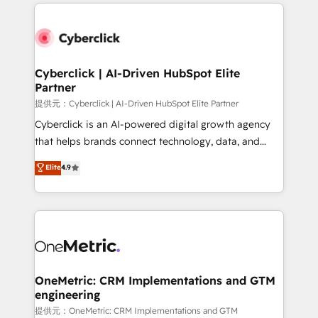
website, or build your new one.
Cyberclick | AI-Driven HubSpot Elite
Partner
提供元：Cyberclick | AI-Driven HubSpot Elite Partner
Cyberclick is an AI-powered digital growth agency
that helps brands connect technology, data, and
creativity to achieve measurable results. Founded in
Elite
4.9
Barcelona and operating across Spain, LATAM, and
the UK, we support global companies in building
smarter marketing, sales, and customer success
strategies. As the only HubSpot Elite Partner in
Iberia (Spain & Portugal), we combine human insight
with intelligent automation to drive sustainable
growth. Our multidisciplinary team designs solutions
OneMetric: CRM Implementations and GTM
engineering
that simplify complexity, boost performance, and
turn innovation into real impact. 🌍 Highlights •
提供元：OneMetric: CRM Implementations and GTM