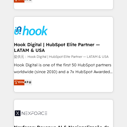
HubSpot partners 🔄 Top 5% globally in client
tailored solutions that drive results by leveraging
retention 📅 8+ years of consistent results since 2017
HubSpot’s platform and data to fuel success.
Who We Serve Revenue teams, marketing leaders,
Technical Solutions: - HubSpot Technical Consulting -
and sales ops at mid-market companies ready to
HubSpot CRM Implementation - HubSpot
move beyond spreadsheets into unified systems
Onboarding - Data Migration & Integrations -
that drive real business results.
Technical Audit & Optimization Strategic Solutions: -
Revenue Operations - Inbound Marketing -
Hook Digital | HubSpot Elite Partner —
LATAM & USA
Outbound Marketing - HubSpot CMS Website
Design & Development We empower our clients to
提供元：Hook Digital | HubSpot Elite Partner — LATAM & USA
reach their full potential by providing transparent,
Hook Digital is one of the first 50 HubSpot partners
relationship-driven support. With over 300 HubSpot
worldwide (since 2010) and a 7x HubSpot Awarded
certifications and accreditations, we deliver both the
Elite Partner. With 500+ projects across the U.S.,
Elite
4.9
technical know-how and strategic guidance you
Brazil, and LATAM, we combine global expertise with
need to succeed.
regional experience. Today, we are Brazil’s largest
HubSpot Elite Partner—trusted by companies across
the Americas to scale smarter. ⚙️ CRM
Implementation & Migration Onboarding across all
Hubs, plus migrations from Salesforce, Pipedrive, RD
Station, Freshdesk, Intercom, and more. Custom