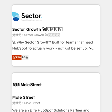
no CRM e mantêm os dados organizados, como um
integrations, custom CMS portal development,
especialista operando a plataforma 24/7. Hoje 300+
design & UX for mid to large to multi national
empresas em 13 países utilizam a Nexforce. Somos
businesses. Our teams are based in North America
a maior parceira da HubSpot na América Latina e
and APAC. We are HubSpot's top-ranked Advanced
líder no ranking global de sucesso do cliente da
Implementation Certified Partner and we contribute
Sector Growth 🚀🇨🇦🇺🇸
HubSpot.
to their advisory council. We strive to do 'good work
提供元：Sector Growth 🚀🇨🇦🇺🇸
with good people' and have worked with incredible
🚀 Why Sector Growth? Built for teams that need
brands. You can see some of them on our website,
HubSpot to actually work - not just be set up. 🔧
along with plenty of case studies.
HubSpot Experts: Onboarding, migrations,
Elite
5.0
automation, and training built for adoption. ⚡ Highly
Technical Execution: ERP, EMR and Custom
Integrations; complex builds delivered in weeks, not
months. 🤖 AI Consulting & Agents: AI-powered
workflows; automation agents; process optimization
inside HubSpot. 🏆 Industry Experience: 🏥
Healthcare: HIPAA implementations; secure data
Mole Street
workflows 💼 Financial Services: compliant
提供元：Mole Street
workflows; audit-ready reporting ⚖️ Legal: client
We are an Elite HubSpot Solutions Partner and