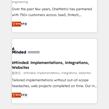
engineering
HubSpot Partner since 2012 • 2022 EMEA Impact
Over the past few years, OneMetric has partnered
Award: Best Integration • 150+ successful HubSpot
with 750+ customers across SaaS, fintech,
projects • Clients in 30+ industries • Proprietary
healthcare, real estate, and other industries. With
technology for integrations • Multilingual team:
Elite
4.9
150+ HubSpot-certified experts, we deliver scalable
English, Spanish, Portuguese & Italian 👉 Grow
solutions to complex GTM and RevOps challenges.
smarter with AI and HubSpot.
Our Expertise 🔹 Onboarding & Implementation:
Accredited HubSpot Partner, ensuring smooth setup
tailored to your GTM motion. 🔹 Migrations:
Accredited HubSpot Partner, ensuring migration
from other CRMs to HubSpot without data loss or
6Minded: Implementations, Integrations,
Websites
downtime. 🔹 RevOps Strategy: Align teams,
processes, and data to drive revenue efficiency. 🔹
提供元：6Minded: Implementations, Integrations, Websites
Integrations: Connect HubSpot with your tech stack
Tailored implementations without out-of-scope
for better adoption. 🔹 Custom Solutions: Build
headaches, web projects completed on time. Our in-
tailored apps, workflows, and configurations. We are
house team of certified CRM architects, experts,
Elite
5.0
SOC 2 Type II and ISO 27001 certified, reinforcing
developers, designers, and marketers handles all
our commitment to data security and compliance. At
aspects of your HubSpot. ✨ 400+ global clients ✨
OneMetric, we help revenue teams focus on the