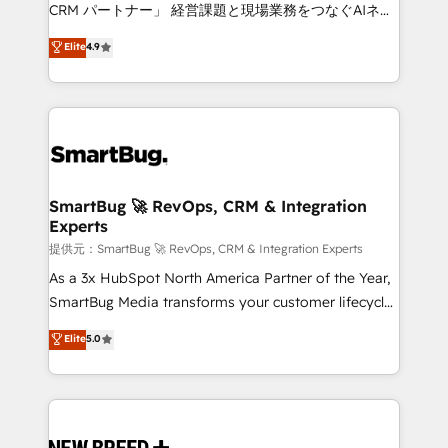
Move from any legacy CRM. Zero downtime, full data
CRM パートナー」 経営課題と現場業務をつなぐAIネイ
integrity. ➤ Implementation: Configure HubSpot to
ティブ・エージェンシーとして、HubSpot Eliteの実装
Elite
4.9
run your revenue process. Sales, marketing, and
力で顧客フロント業務を再設計します。 💡 100inc は何
service wired together. ➤ AI and Integrations: Layer
をする会社か？ HubSpotを共通基盤に、AIエージェン
Breeze AI, custom agents, and APIs to remove
トを組み込んだ顧客フロント業務（マーケティング・営
manual work. ➤ Ongoing Management: Monthly
業・CS）を組織全体で設計・実装する日本のAIネイテ
tune-ups, feature rollouts, adoption coaching. Buying
ィブ・エージェンシーです。事業部・グループ会社・部
HubSpot, switching to it, or reviving a stale portal?
門が分立する組織で、データと業務プロセスのサイロ化
We are built for the work.
を、CRMを軸とした全社共通基盤に再構築します。意
SmartBug 🚀 RevOps, CRM & Integration
Experts
思決定者・PMO・現場担当者に並走します。 1️⃣
HubSpot導入・活用支援 顧客データの一元化から、
提供元：SmartBug 🚀 RevOps, CRM & Integration Experts
GTMの見える化・自動化まで。全Hub統合運用、デー
As a 3x HubSpot North America Partner of the Year,
タ品質設計、グループ横断のCRM統合に対応します。
SmartBug Media transforms your customer lifecycle
2️⃣ AIエージェント組織構築 営業・マーケティング業務
into a revenue engine. Our unified ecosystem
Elite
5.0
の一部をAIが自律実行する組織への移行を設計・実装。
includes specialized divisions Globalia (AI &
Breeze・Claude等をHubSpotと連携させ、役割定義・
Software) and Point Success Media (Paid Media),
運用ルール・成果指標まで含めて設計します。 3️⃣ 全社
making this the official home for all three brands. 🔄
DX × AI推進のPMO伴走支援 複数部門をまたぐDX×AI変
Implementation & Integration - Seamless migrations
革を、構想から実装・定着までPMOとして主導。「設
and system integrations powered by Globalia’s