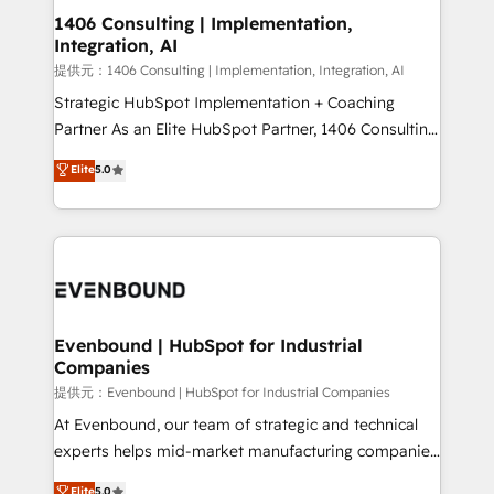
allowing companies to optimize processes and meet
1406 Consulting | Implementation,
Integration, AI
the needs of the customer. We are part of Impresoft
Group, a group of specialized and complementary
提供元：1406 Consulting | Implementation, Integration, AI
companies that divide their offer into 4
Strategic HubSpot Implementation + Coaching
Competence Centers: Smart Manufacturing,
Partner As an Elite HubSpot Partner, 1406 Consulting
Customer First, Enabling Technologies & Security.
helps mid-market revenue teams transform how
Elite
5.0
The synergies generated by these integrations,
they sell, market, and serve. We don't just build your
together with the combination of talents, skills,
HubSpot—we teach your team to own it, then stay
solutions and services, have allowed the group to
to help you keep winning. What We Do ⚙️ CRM
build an unrivaled offering portfolio on the market
Implementations across Marketing, Sales, Service,
to accompany companies on their digital
Data & Content 📈 Sales & Marketing Alignment +
transformation journey.
Revenue Team Enablement 🤖 Breeze AI & Custom
Agent Creation 🔄 Custom Integrations & Data
Evenbound | HubSpot for Industrial
Companies
Migration Why 1406 We become part of your team.
Your team learns while we build. We fix what others
提供元：Evenbound | HubSpot for Industrial Companies
broke. Built for mid-market reality—practical
At Evenbound, our team of strategic and technical
solutions that work with your actual headcount and
experts helps mid-market manufacturing companies
constraints. By the Numbers 🏆 Top 1% of all
achieve real growth. We specialize in delivering
Elite
5.0