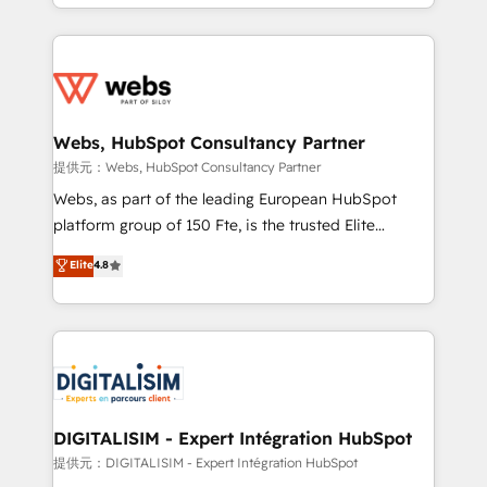
solve all your HubSpot challenges and improve user
sales, and service hubs • Built-in flexibility for
adoption, sales process and marketing results.
startups to global brands
Services 📚 Onboarding your team to HubSpot for
the first time 🔧 Designing and optimising your
HubSpot set-up for better results 🌐 Website design
and build using HubSpot 🔌 Integrating HubSpot
Webs, HubSpot Consultancy Partner
with other systems 🎓 Training your teams to be
提供元：Webs, HubSpot Consultancy Partner
HubSpot pros 📊 Lead generation services using
Webs, as part of the leading European HubSpot
HubSpot Why us? - SIX HubSpot Accreditations -
platform group of 150 Fte, is the trusted Elite
awarded by HubSpot after a rigorous process for
HubSpot CRM Partner offering you a roadmap on
Elite
4.8
CRM, Solutions Architecture, Onboarding , Data
maximizing EBITDA and achieving Commercial
Migration, Custom Integration & Platform
Excellence. With our targeted processes, we
Enablement -Onboarded over 500 businesses to
strengthen your digital transformation and minimize
HubSpot -Top 1% of partners worldwide -In-house
costs. As HubSpot's Advanced Accredited CRM
team of 25+ experts Contact us today to help you
Implementation partner, we provide expertise to
get more from your investment in HubSpot.
drive your business forward. Since 2015 we are fully
www.bbdboom.com
dedicated to HubSpot and with an experienced
DIGITALISIM - Expert Intégration HubSpot
team (50+), we work with reputable companies in
提供元：DIGITALISIM - Expert Intégration HubSpot
B2B sectors such as manufacturing, SaaS and