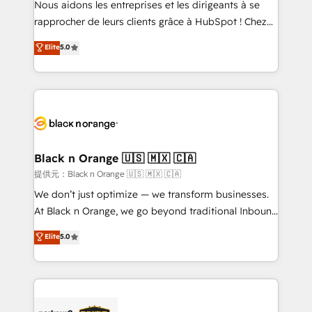
Nous aidons les entreprises et les dirigeants à se
business services. We prepare a customized
rapprocher de leurs clients grâce à HubSpot ! Chez
business case that demonstrates the value and
DIGITALISIM, nous avons l'intime conviction que la
Elite
5.0
impact of your digital transformation, including a
réussite des entreprises passe par l’innovation web,
detailed financial rationale with a focus on ROI and
le marketing digital, et la relation client ! C'est
TCO. As a trusted extension of your team, we
pourquoi, nos experts sont à la fois capables de
believe in the power of partnership. Together, we
gérer votre projet de création de site internet, votre
embark on a transformational journey that sets your
référencement, votre stratégie digitale et le pilotage
business up for long-term success. Unlock your
et l'intégration d'HubSpot ! Les grandes phases d'un
business. If not now, when?
projet HubSpot avec DIGITALISIM : 🧽 Nettoyage,
Black n Orange 🇺🇸 🇲🇽 🇨🇦
migration et intégration des bases de données. 🚀
提供元：Black n Orange 🇺🇸 🇲🇽 🇨🇦
Développement des interfaces avec vos logiciels
We don’t just optimize — we transform businesses.
métiers ⚙️ Configuration de la plateforme HubSpot
At Black n Orange, we go beyond traditional Inbound
📈 Configuration de rapports et tableaux de bord 🤝
Marketing with our exclusive methodologies:
Elite
5.0
Book Process & Guidelines utilisateurs 🎓
BOOMS and BOOST. Together, they form a powerful
Formations des utilisateurs
combination that has driven success for over 800
businesses worldwide. As Elite HubSpot Partners, we
specialize in crafting high-performance growth
strategies that integrate data-driven marketing,