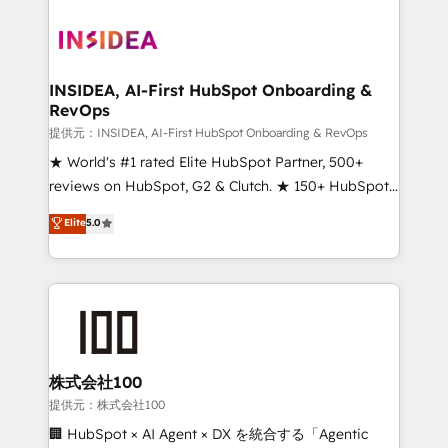
INSIDEA, AI-First HubSpot Onboarding &
RevOps
提供元：INSIDEA, AI-First HubSpot Onboarding & RevOps
★ World's #1 rated Elite HubSpot Partner, 500+
reviews on HubSpot, G2 & Clutch. ★ 150+ HubSpot
Certified Experts & Trainers across the team ★
Elite
5.0
1,500+ implementations across five continents ★ AI-
First, RevOps-led, Onboarding obsessed ★
Company of the Year 2024/25 INSIDEA helps
growing companies turn HubSpot into a revenue
engine. We onboard your team, migrate your data,
and build AI-powered workflows that drive adoption
from week one, in your time zone. What we do ➤
株式会社100
Onboarding: Live in weeks, with workflows built
提供元：株式会社100
around your business, not a template. ➤ Migration:
🏢 HubSpot × AI Agent × DX を統合する「Agentic