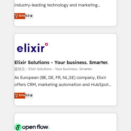
intake; pipeline and document workflows 🛒 E-
industry-leading technology and marketing
Commerce: Shopify, WooCommerce; lifecycle and
consultancy. Our focus is on enterprise and mid-
Elite
5.0
revenue automation 🏢 Real Estate: deal pipelines;
market B2B companies globally that want a strategic
portfolio and lifecycle management 🏭
approach to execute their goals through creative
Manufacturing: ERP integrations; operational
applications of our solutions; Technical HubSpot
alignment 🛡️ Compliance & Data Considerations:
Consulting, Content Marketing, Growth-Driven
HIPAA-aware; CASL-compliant; GDPR-ready
Design, Migrations + Integrations. Mole Street’s
implementations where required 💡 Why 500+
mission is empowering others to realize their
Clients Choose Us: Elite Partner; technical, fast, and
greatness, which is achieved through creating
Elixir Solutions - Your business. Smarter.
built to scale.
absolute clarity, derived from a well-defined
提供元：Elixir Solutions - Your business. Smarter.
strategy, executed well, and reported on with clear
As European (BE, DE, FR, NL,SE) company, Elixir
results. The culture is driven by core values; Joy, Grit,
offers CRM, marketing automation and HubSpot
Accountability, Curiosity, Authenticity, Growth
integration products and services to mid-market
Elite
5.0
Mindedness, and Clarity. We are driven to win for the
and enterprise customers. We ensure that your sales,
collective good of the company and its clientele, and
service and marketing department operates in the
dedicated to breaking the mold from the agency of
most effective way, while at the same time
the past into the consultancy of the future. Great
leveraging your commercial data for a fully
things are happening.
integrated buyers journey. Elixir is located in