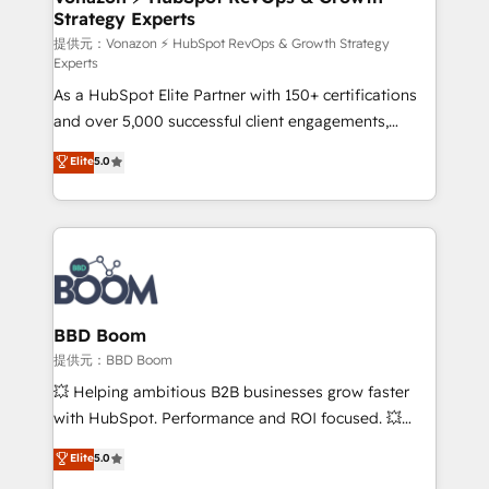
Strategy Experts
pour aligner les équipes marketing, commerciales et
support client (data migration, synchronisation API,
提供元：Vonazon ⚡ HubSpot RevOps & Growth Strategy
Experts
audit et maintenance) ➤ La création de sites internet
As a HubSpot Elite Partner with 150+ certifications
de conversion qui transforment les visiteurs en
and over 5,000 successful client engagements,
opportunités d'affaires ➤ La mise en place de
Vonazon turns marketing complexity into
stratégies d'acquisition marketing (SEO, SEA,
Elite
5.0
measurable, scalable growth. From onboarding to
inbound, automatisation marketing, ABM, IA,
enterprise-grade campaigns, our in-house team
emailing) Informations clés : - 10 ans d'expérience -
builds scalable strategies that drive long-term
100+ intégrations CRM HubSpot réussies - 40
revenue. ⚙️ HubSpot Integration & Optimization •
experts conseil - 150 certifications HubSpot
Seamless CRM, CMS, and automation setup •
cumulées
Complex platform migrations and data cleanups •
Custom APIs and third-party integrations 📈 End-to-
BBD Boom
End Revenue Acceleration • Lifecycle marketing and
提供元：BBD Boom
pipeline growth programs • Sales enablement tools
💥 Helping ambitious B2B businesses grow faster
and CRM optimization • Retention strategies with
with HubSpot. Performance and ROI focused. 💥
customer journey mapping 🏅 Elite-Level HubSpot
BBD Boom is the HubSpot partner that can help you
Elite
5.0
Execution • 750+ onboardings and 2,000+
to HubSpot Better. We work with your teams to
implementations • Deep expertise across marketing,