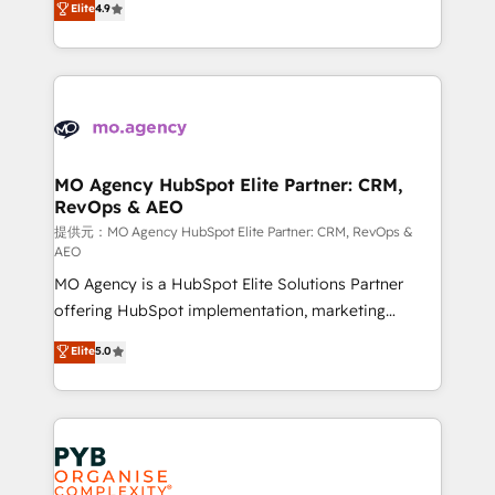
Elite
4.9
to your needs and sales objectives. With 125+
migrate, replatform, and scale smarter. We specialize
certifications, we are part of the most certified
in high-impact CRM and CMS migrations and
Canadian agencies, and we both hold Onboarding
onboarding from platforms like Salesforce, NetSuite,
Accreditations. Based in Canada (coast to coast), our
Zoho, Pardot, Marketo, Microsoft Dynamics, Wix,
services are offered in both English & French.
WordPress and legacy CRMs, turning fragmented
systems into unified, growth-ready HubSpot
architectures that accelerate revenue operations and
MO Agency HubSpot Elite Partner: CRM,
RevOps & AEO
performance. - Multi-object CRM migration, cleanup,
and implementation. - Pre-built and custom
提供元：MO Agency HubSpot Elite Partner: CRM, RevOps &
AEO
integrations across your full tech stack. - Custom
MO Agency is a HubSpot Elite Solutions Partner
object setup, CMS builds, and full-funnel automation.
offering HubSpot implementation, marketing
- Dashboards, lifecycle campaigns, and lead
automation, CRM and RevOps consulting, data
nurturing sequences. - Cross-hub setup across
Elite
5.0
architecture, sales enablement, lifecycle automation,
Marketing, Sales, Operations, and Service Hubs. -
lead scoring and revenue reporting. HubSpot,
Ongoing optimization, managed support, and
Salesforce and integrated enterprise stacks. Digital
scalable retainers. Let’s make HubSpot your most
Marketing, Answer Engine Optimisation, and
powerful growth engine. Built to convert, scale, and
Generative Engine Optimisation (AI Search),
drive results.