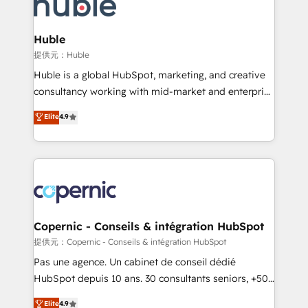
skills, processes, and internal team you need to
CRM Migrations using our in-house "HubScrub" Tool.
attract the right buyers, close deals faster, and grow
without outside dependencies. You’ll learn how to: •
Huble
Set up, audit, and organize your HubSpot portal •
提供元：Huble
Get your sales team fully using HubSpot • Track
Huble is a global HubSpot, marketing, and creative
pipeline and revenue across the entire buyer journey
consultancy working with mid-market and enterprise
• Build an in-house marketing team that drives
businesses. We go beyond implementation, shaping
Elite
4.9
growth • Create content and videos that attract
the strategy, processes, and teams that turn
buyers • Use AI to scale smarter Our coaching-led
HubSpot into a genuine growth engine. Named
approach works best for companies that are done
HubSpot's Global Partner of the Year in 2024,
with outsourcing and ready to build something that
consistently ranked among their top 5 partners
lasts. So if you're ready to become the most trusted
worldwide, and with over 15 years in the ecosystem,
voice in your market, let’s talk.
Huble has built a track record that speaks for itself.
One company, one operating model, delivering
Copernic - Conseils & intégration HubSpot
across offices and consulting teams in the UK, USA,
提供元：Copernic - Conseils & intégration HubSpot
Canada, Germany, France, Belgium, Singapore, and
Pas une agence. Un cabinet de conseil dédié
South Africa. Certified compliant with ISO/IEC
HubSpot depuis 10 ans. 30 consultants seniors, +500
27001:2022 and ISO 9001:2015 across all seven
clients, un ROI mesurable. Notre mission : faire de
Elite
4.9
international offices and 175+ employees.