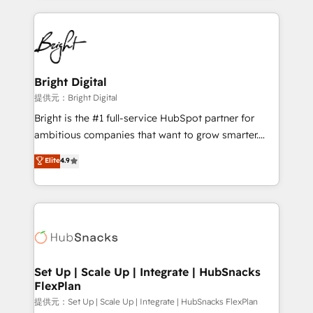
Growth-Driven Design Agency of the Year 🏆2015
automation, integration, and AI innovation to deliver
Became the 5th Agency to reach Diamond 🏆2014
lasting impact. We specialize in: • Turnkey and end-
HubSpot COS Performance Award 🏆2014 HubSpot
to-end HubSpot implementations • Onboarding for
COS Design Award 🏆2013 HubSpot Marketplace
Sales, Service, Marketing & Content Hubs • AI voice
Provider of the Year 🏆2011 Became a HubSpot
and chat agents, predictive automation, and smart
Bright Digital
Partner 📆Founded in 1997
workflows • Salesforce + HubSpot integration •
提供元：Bright Digital
RevOps and AI-driven sales enablement • Website
Bright is the #1 full-service HubSpot partner for
design and CMS development • ERP integration: SAP,
ambitious companies that want to grow smarter.
NetSuite, Microsoft Dynamics, … • Data cleansing
From HubSpot onboarding, to training, from
Elite
4.9
and CRM migration from any platform •
developing a new website to lead generation and
Client/member portals built on HubSpot • Custom
digital marketing; we do it all (and with great
and complex integrations: SAM.gov, GovWin,
results)! In short, our services include: - HubSpot
QuickBooks, PandaDoc, ClickUp, Shopify, Mapsly,
consultancy: onboarding, training, data migration -
WooCommerce, BuilderTrend, and more Experience
HubSpot development: websites, custom modules,
the difference — reach out to see how AI + HubSpot
integrations - Marketing & sales solutions: digital
can transform your business.
marketing, advertising, campaigns, content and
Set Up | Scale Up | Integrate | HubSnacks
FlexPlan
design We connect people, data and technology to
improve customer experiences. With our bright
提供元：Set Up | Scale Up | Integrate | HubSnacks FlexPlan