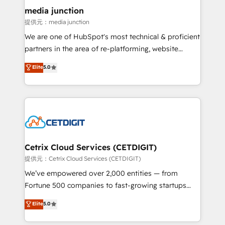
Mexico, USA, and Portugal—we've executed over a
media junction
hundred successful operations. Our approach,
提供元：media junction
rooted in RevOps principles, integrates analysis,
We are one of HubSpot's most technical & proficient
training, planning, and qualification. Leveraging
partners in the area of re-platforming, website
technology, data analytics, CRM optimization, and
design & development. We specialize in multi-hub
Elite
5.0
inbound marketing tactics, we focus on
implementations for mid-market & enterprise
understanding, nurturing, and converting leads.
companies. We are woman-owned, powered by
Partner with us to unlock your business's full
coffee, and we ❤️ dogs. We produce award-winning
potential and achieve sustained growth in today's
work for our clients. 🏆2023 Technical Expertise
competitive market.
Impact Award 🏆2022 Technical Expertise Impact
Award 🏆2022 Platform Migration Excellence Impact
Award 🏆2020 Elite Solutions Partner 🏆2019
Cetrix Cloud Services (CETDIGIT)
Integrations HubSpot Impact Award 🏆2019
提供元：Cetrix Cloud Services (CETDIGIT)
Marketing Enablement HubSpot Impact Award 🏆
We’ve empowered over 2,000 entities — from
2018 Website Design HubSpot Impact Award 🏆2017
Fortune 500 companies to fast-growing startups
Website Design HubSpot Impact Award 🏆2016
and nonprofits — to streamline operations, scale
Elite
5.0
Growth-Driven Design Agency of the Year 🏆2016
revenue, and unlock the full potential of HubSpot.
Sales Enablement HubSpot Impact Award 🏆2015
With deep technical and industry expertise, we fuse