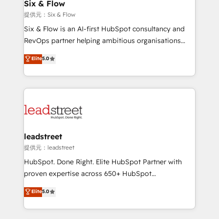
helps the following industries: logistics & 3PL, home
Six & Flow
improvement & construction, branding and
提供元：Six & Flow
commercialization, real estate, health, education,
Six & Flow is an AI-first HubSpot consultancy and
SaaS, Software Dev & IT and consulting, make the
RevOps partner helping ambitious organisations
most out of their HubSpot experience operating in
grow with clarity, confidence, and intelligence.
Elite
5.0
the United States, EU, UAE, Mexico and Latin
Operating across the UK, Netherlands, Ireland, and
America. From casual user to super fan: make
Canada, we’ve delivered thousands of successful
HubSpot an experience you LOVE!
HubSpot projects for mid-market and enterprise
clients worldwide, with over 10 years experience. We
combine HubSpot, data, and AI to design connected
go-to-market systems that align people, process,
and technology for predictable, scalable revenue
leadstreet
growth. Our expertise spans RevOps, CRM and data
提供元：leadstreet
architecture, AI enablement, and strategic marketing,
HubSpot. Done Right. Elite HubSpot Partner with
delivered through our proprietary FLAIR framework
proven expertise across 650+ HubSpot
for responsible AI adoption. As a HubSpot Elite
implementations. With 12+ years of HubSpot
Elite
5.0
Partner and ISO 27001:2022 certified consultancy,
experience, we help you use the HubSpot platform
we blend strategy, creativity, and technology to help
to its fullest capacity, improve your current HubSpot
organisations scale smarter and grow stronger.