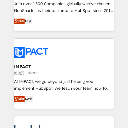
people, exciting ideas and can-do mentality, we
Join over 1,500 Companies globally who've chosen
ensure revenue growth on a daily basis. So tell us
HubSnacks as their on-ramp to HubSpot since 2014
your challenge; our passionate and growth driven
Simple pay-as-you-go plans that accelerate value...
Elite
4.9
team of 100+ experts is ready for you! Driving digital
1️⃣ Set Up | Onboarding New or Check-fixing existing
growth | www.brightdigital.com
HubSpot portals 2️⃣ Scale Up | 100% HubSpot Task
Execution... Global 24/7 ... All Experts 3️⃣ Integrate |
your entire Tech Stack with Custom Integrations
Slash months from your API Integration project... ⬅️
Click "Contact Business" ⬅️ to access 150+ Kickstart
Integration templates that put HubSpot in the center
IMPACT
of your tech stack, syncing... 🛍️ Shopify or
提供元：IMPACT
WooCommerce 💲 Stripe or Paypal 💰 Sage or
At IMPACT, we go beyond just helping you
Netsuite 🤖 Google or Microsoft ✍️ DocuSign or
implement HubSpot. We teach your team how to
PandaDoc 🌐 Avalara or Quaderno HubSnacks holds
master it. As the creators of the Endless Customers
Elite
5.0
the rare Advanced "Custom Integrations"
System™ (the next evolution of They Ask, You
Accreditation, securely sync data across... 🔄 any
Answer), we’re the only HubSpot partner built
apps, in any direction. Stuck on your old CRM..?
entirely around coaching and training. That means
Migrate | seamlessly off your old CRM onto a clean
we don’t do the work for you; we help you build the
new HubSpot portal with Advanced Website and