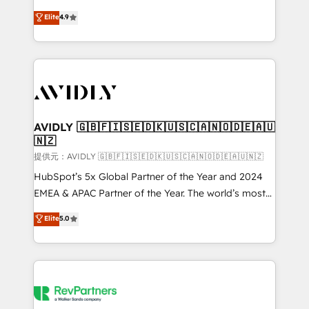
Strategy: Activate Breeze Agents, configure HubSpot
North America. Avec plus de 115 experts en
Elite
4.9
AI, & maximize AEO with tailored AI services. 🧩
marketing automation, Growth, Revops, CRM et
Integrations: Extend HubSpot with custom
webdesign. Markentive is both a consulting firm, a
integrations, hosting, & maintenance.
digital agency and an integrator. With over 115
experts in marketing automation, growth, revops,
CRM and webdesign (We focus on EMEA - USA
customers).
AVIDLY 🇬🇧🇫🇮🇸🇪🇩🇰🇺🇸🇨🇦🇳🇴🇩🇪🇦🇺
🇳🇿
提供元：AVIDLY 🇬🇧🇫🇮🇸🇪🇩🇰🇺🇸🇨🇦🇳🇴🇩🇪🇦🇺🇳🇿
HubSpot’s 5x Global Partner of the Year and 2024
EMEA & APAC Partner of the Year. The world’s most
experienced and fully accredited HubSpot Solutions
Elite
5.0
Partner. 🚀 With 2,750+ HubSpot projects delivered
and 370+ specialists across EMEA, APAC and NAM,
we de-risk complex CRM programmes and
accelerate ROI across every HubSpot Hub. 🧭 From
multi-region migrations to AI-powered automation,