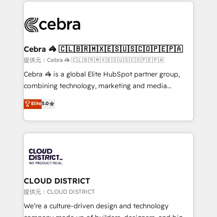
100+ seamless migrations from 15+ different CRMs
OneMetric that matters most: revenue.
✨ 100,000+ hours in HubSpot projects, 75+ full Hub
implementations, and 5,000+ pages ✨ CS: Clients
generating 7-digit MRR from inbound campaigns ✨
CS: 245% organic growth & +751% new visitors for a
Cebra 🦓 🇨🇱🇧🇷🇲🇽🇪🇸🇺🇸🇨🇴🇵🇪🇵🇦
full-funnel HubSpot project ✨ CS: 415% conversion
提供元：Cebra 🦓 🇨🇱🇧🇷🇲🇽🇪🇸🇺🇸🇨🇴🇵🇪🇵🇦
boost with a new HubSpot site Recognized leaders:
Cebra 🦓 is a global Elite HubSpot partner group,
🏆 HubSpot Platform Migration Impact Award 🏆
combining technology, marketing and media
Clutch HubSpot Global Leader 🏆 Finalist: HubSpot
expertise across Latin America and Southern
Elite
5.0
Inbound Campaign of the Year 🏆 Gold AVA Digital
Europe, with teams across 7 countries. Born in Chile,
Award for Best Website 🌟 Accreditations: CRM
we combine local insight with international reach to
Implementation, HubSpot Content Experience, CRM
help businesses grow through technology, creativity,
Data Migration & Custom Integration
AI and strategy. For over 12 years, we’ve delivered
500+ HubSpot implementations, building end-to-
end solutions that integrate CRM, AI automation,
inbound and loop marketing, content, and digital
CLOUD DISTRICT
creativity. Our multicultural team works in Spanish,
提供元：CLOUD DISTRICT
Portuguese, and English to design scalable strategies
We’re a culture-driven design and technology
that drive measurable growth. 🌎 Highlights: • 10+