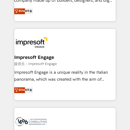
company made up of builders, designers, and big
years as a HubSpot partner. • 2023 Impact Awards:
thinkers. We blend strategy, design, and
Elite
4.9
Platform Migration Excellence. • Top 3 Partner of the
development—always fueled by curiosity—to turn
Year LATAM 2022, 2023, 2024, 2025. • Partner of the
ideas, opportunities, and challenges into meaningful
Year 2024. • Organizer of Aliados.ai (AI, marketing &
experiences. To us, technology is more than just
tech global congress). 👉 Ready to scale your
code; it’s about creating things that are useful, cool,
business with HubSpot? Let Cebra’s experts help
and—most importantly—simple. That’s why we lean
you grow faster, smarter, and with impact.
into bold ideas and shape them into thoughtful
products and strategies that actually make a
Impresoft Engage
difference.
提供元：Impresoft Engage
Impresoft Engage is a unique reality in the Italian
panorama, which was created with the aim of
putting Customer Experience at the center by
Elite
4.9
creating digital environments capable of integrating
people, processes and data. We offer the best
digital solutions on the market, ranging from CRM
processes and technologies to digital strategy, from
marketing automation to online and offline sales
processes through Customer Service Management,