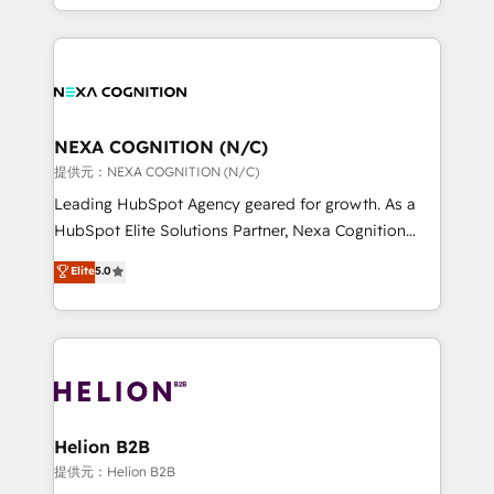
to HubSpot New lead generation strategies Time-
implementation. And we deliver best practice across
saving automations Fresh growth campaigns Robust
the whole HubSpot platform, covering marketing,
help desk Unified revenue operations Dynamic
sales, service, CMS and integrations. We work with
website development Award-winning creative
all businesses, from start-up to Enterprise, and have
design We live and breathe HubSpot and are ready
delivered the largest HubSpot implementations in
to take on real challenges!
the world. Our human approach to digital
NEXA COGNITION (N/C)
transformation is designed for businesses who want
提供元：NEXA COGNITION (N/C)
to grow. And we're passionate about APAC
Leading HubSpot Agency geared for growth. As a
businesses leading the world in technology, agility
HubSpot Elite Solutions Partner, Nexa Cognition
and productivity. We also have a proven track
ranks in the top 1% of global HubSpot Partners and
Elite
5.0
record migrating businesses from CRM & Marketing
has been one of the longest-standing partners since
Platforms such as Salesforce, Dynamics, Pipedrive,
2012. We empower businesses to harness the full
and Marketo onto HubSpot. Our methodology
potential of HubSpot by combining strategic
literally transforms the way the businesses we work
insights with technical excellence, we deliver
with attract and retain customers, manage their
bespoke HubSpot solutions tailored to drive
business people and processes, and how they
measurable growth and operational efficiency. Why
service their customers.
Choose Nexa Cognition? 🚀 HubSpot Expertise: Our
Helion B2B
certified team specialises in CRM implementation,
提供元：Helion B2B