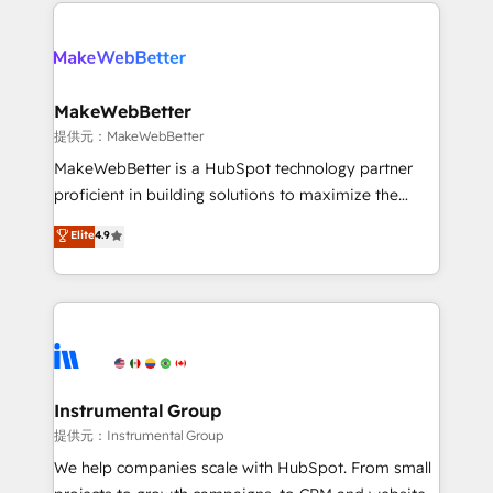
service creative agencies in the HubSpot
addicts to HubSpot evangelists 🧡 Don't hire a
ecosystem, we blend strategy, technology, & award-
marketing agency for an Ops problem. Don't hire a
winning design to build scalable, globally
technical agency for a growth problem. Hire a
regionalized HubSpot websites, integrated
partner built to solve both.
marketing campaigns, & RevOps frameworks that
MakeWebBetter
fuel long-term success We connect the entire
提供元：MakeWebBetter
customer lifecycle through seamless integrations,
MakeWebBetter is a HubSpot technology partner
ensure long-term adoption with change-
proficient in building solutions to maximize the
management programs, and align marketing, sales,
operational efficiency of HubSpot. The fastest-
Elite
4.9
and service to drive sustainable growth With 6 key
growing tech-enabler & facilitator, MakeWebBetter,
HubSpot accreditations and experience across
hands you the blend of HubSpot expertise &
hundreds of organizations in dozens of industries,
eminent solutions & integrations. Trust us to
there’s a good chance one of our globally integrated
streamline your HubSpot experience. 🚀HubSpot
teams has worked with clients just like you Let’s
Elite Partners with 10+ years of HubSpot experience
explore whether S2 is the partner you’ve been
🤝HubSpot Premier Integration partner 🤝Google
looking for...and get your next big initiative moving!
Premier Partner 2023 🌟5 HubSpot Accreditations 🌟
Instrumental Group
Won HubSpot Theme Challenge 2021 🌟INBOUND’19
提供元：Instrumental Group
HubSpot Rising Star Why us? Harnessing the full
We help companies scale with HubSpot. From small
potential of the powerful HubSpot CRM. ✔️A team of