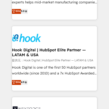
solutions that work with your actual headcount and
experts helps mid-market manufacturing companies
constraints. By the Numbers 🏆 Top 1% of all
achieve real growth. We specialize in delivering
Elite
5.0
HubSpot partners 🔄 Top 5% globally in client
tailored solutions that drive results by leveraging
retention 📅 8+ years of consistent results since 2017
HubSpot’s platform and data to fuel success.
Who We Serve Revenue teams, marketing leaders,
Technical Solutions: - HubSpot Technical Consulting -
and sales ops at mid-market companies ready to
HubSpot CRM Implementation - HubSpot
move beyond spreadsheets into unified systems
Onboarding - Data Migration & Integrations -
that drive real business results.
Technical Audit & Optimization Strategic Solutions: -
Revenue Operations - Inbound Marketing -
Hook Digital | HubSpot Elite Partner —
LATAM & USA
Outbound Marketing - HubSpot CMS Website
Design & Development We empower our clients to
提供元：Hook Digital | HubSpot Elite Partner — LATAM & USA
reach their full potential by providing transparent,
Hook Digital is one of the first 50 HubSpot partners
relationship-driven support. With over 300 HubSpot
worldwide (since 2010) and a 7x HubSpot Awarded
certifications and accreditations, we deliver both the
Elite Partner. With 500+ projects across the U.S.,
Elite
4.9
technical know-how and strategic guidance you
Brazil, and LATAM, we combine global expertise with
need to succeed.
regional experience. Today, we are Brazil’s largest
HubSpot Elite Partner—trusted by companies across
the Americas to scale smarter. ⚙️ CRM
Implementation & Migration Onboarding across all