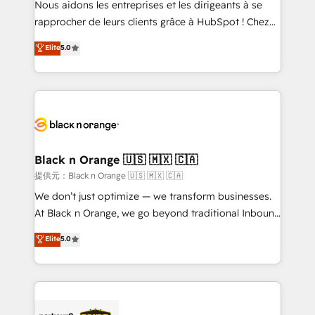
Nous aidons les entreprises et les dirigeants à se
business services. We prepare a customized
rapprocher de leurs clients grâce à HubSpot ! Chez
business case that demonstrates the value and
DIGITALISIM, nous avons l'intime conviction que la
Elite
5.0
impact of your digital transformation, including a
réussite des entreprises passe par l’innovation web,
detailed financial rationale with a focus on ROI and
le marketing digital, et la relation client ! C'est
TCO. As a trusted extension of your team, we
pourquoi, nos experts sont à la fois capables de
believe in the power of partnership. Together, we
gérer votre projet de création de site internet, votre
embark on a transformational journey that sets your
référencement, votre stratégie digitale et le pilotage
business up for long-term success. Unlock your
et l'intégration d'HubSpot ! Les grandes phases d'un
business. If not now, when?
projet HubSpot avec DIGITALISIM : 🧽 Nettoyage,
Black n Orange 🇺🇸 🇲🇽 🇨🇦
migration et intégration des bases de données. 🚀
提供元：Black n Orange 🇺🇸 🇲🇽 🇨🇦
Développement des interfaces avec vos logiciels
We don’t just optimize — we transform businesses.
métiers ⚙️ Configuration de la plateforme HubSpot
At Black n Orange, we go beyond traditional Inbound
📈 Configuration de rapports et tableaux de bord 🤝
Marketing with our exclusive methodologies:
Elite
5.0
Book Process & Guidelines utilisateurs 🎓
BOOMS and BOOST. Together, they form a powerful
Formations des utilisateurs
combination that has driven success for over 800
businesses worldwide. As Elite HubSpot Partners, we
specialize in crafting high-performance growth
strategies that integrate data-driven marketing,