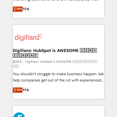
(𝘸𝘦'𝘳𝘦 𝘴𝘶𝘱𝘦𝘳 𝘳𝘦𝘴𝘱𝘰𝘯𝘴𝘪𝘷𝘦)
enable mid-market and enterprise clients to
Elite
5.0
maximise their return from digital and fuel their
growth. We modernise platforms, streamline
operations that are causing inefficiencies, improve
customer experiences, integrate systems, and
supercharge revenue operations Key services: • CRM
Implementation • Systems Integration • Digital
Transformation / Web Development • RevOps &
Digifianz: HubSpot is AWESOME 🇺🇸🇲🇽
🇪🇸🇦🇷🇦🇪
Sales Consulting • Marketing Automation What
makes us different? 🚀 Top 0.5% of global HubSpot
提供元：Digifianz: HubSpot is AWESOME 🇺🇸🇲🇽🇪🇸🇦🇷
🇦🇪
agencies ⚙️ The strongest technical ability and
You shouldn't struggle to make business happen. We
integration capabilities 💼 Consultative, long-term
help companies get out of the rut with experienced,
partners who will embed ourselves into your
process-oriented teams implementing HubSpot
business, processes and systems 🏢 We specialise in
Elite
4.9
Marketing, Sales, Service, CMS and Operations Hub,
working with mid-market and enterprise
so selling and actually engaging with your customers
organisations, global organisations and those with
feels easy and pain-free. We are a top ranked
complex use cases 🏆 CRM Implementation,
HubSpot Elite Partner, winner of Rookie of the Year
Platform Enablement, Custom Integration and