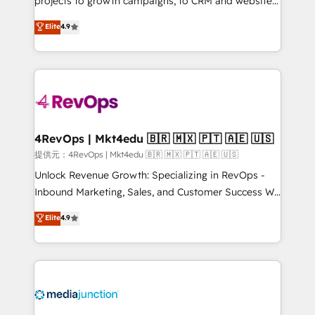
projects to growth campaigns, to CRM and websites.
HubSpot experts backed by over 10+ years of
Hire an agency that's experienced in every inch of
Elite
4.9
HubSpot experience ✔️Flexible pricing models —
HubSpot and willing to work hand-in-hand with your
Hourly-fee (assigned one Dedicated HubSpot
team to simplify the complex and build a better
Admin); Monthly-fee (HubSpot Admin + Project
experience for your team and customers.
Manager); and Fixed Project Cost (as per
requirement). ✔️Helped over 25,000+ customers so
far with our HubSpot solutions. ✔️Bespoke apps &
on-demand bundle services. Connect with us today!
4RevOps | Mkt4edu 🇧🇷 🇲🇽 🇵🇹 🇦🇪 🇺🇸
提供元：4RevOps | Mkt4edu 🇧🇷 🇲🇽 🇵🇹 🇦🇪 🇺🇸
Unlock Revenue Growth: Specializing in RevOps -
Inbound Marketing, Sales, and Customer Success We
specialize in driving revenue growth for companies
Elite
4.9
across industries through tailored marketing, sales,
and customer success strategies, utilizing RevOps
methodologies. As Latin America's largest HubSpot
partner and a global leader in education market, we
offer unparalleled insights. Operating in five
countries—Brazil, UAE (Abu Dhabi/Dubai/Sharjah),