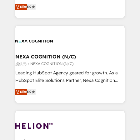
System Integrations both Custom and Native to
New Zealand, and globally to realise their full
Elite
5.0
HubSpot Data System Migrations between systems
potential through enterprise HubSpot CRM
to HubSpot New lead generation strategies Time-
implementation. And we deliver best practice across
saving automations Fresh growth campaigns Robust
the whole HubSpot platform, covering marketing,
help desk Unified revenue operations Dynamic
sales, service, CMS and integrations. We work with
website development Award-winning creative
all businesses, from start-up to Enterprise, and have
design We live and breathe HubSpot and are ready
delivered the largest HubSpot implementations in
to take on real challenges!
the world. Our human approach to digital
NEXA COGNITION (N/C)
transformation is designed for businesses who want
提供元：NEXA COGNITION (N/C)
to grow. And we're passionate about APAC
Leading HubSpot Agency geared for growth. As a
businesses leading the world in technology, agility
HubSpot Elite Solutions Partner, Nexa Cognition
and productivity. We also have a proven track
ranks in the top 1% of global HubSpot Partners and
Elite
5.0
record migrating businesses from CRM & Marketing
has been one of the longest-standing partners since
Platforms such as Salesforce, Dynamics, Pipedrive,
2012. We empower businesses to harness the full
and Marketo onto HubSpot. Our methodology
potential of HubSpot by combining strategic
literally transforms the way the businesses we work
insights with technical excellence, we deliver
with attract and retain customers, manage their
bespoke HubSpot solutions tailored to drive
business people and processes, and how they
measurable growth and operational efficiency. Why
service their customers.