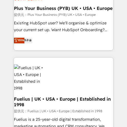
HubSpot Content Hub, WordPress development,
B2B SEO, paid media, and content. We work with
Plus Your Business (PYB) UK • USA • Europe
enterprise and growth-led companies across
提供元：Plus Your Business (PYB) UK • USA • Europe
technology, professional services, financial services
Existing HubSpot user? We'll organise & optimize
and industrial sectors. Offices in Johannesburg, Cape
your current set up. Want HubSpot Onboarding?
Town and London. 500+ HubSpot CRM
We'll customise your CRM & automate your business
Elite
5.0
implementations delivered. AI visibility coverage
processes. Welcome to our Profile! We can help
across ChatGPT, Claude, Perplexity, Gemini and
with... • CRM implementation, reports & workflows,
Google AI Overviews. HubSpot Impact Award -
and team training • CRM migration: Salesforce,
Customer First HubSpot Impact Award - Integrations
Pipedrive, Dynamics etc • Technical projects inc.
Innovation HubSpot Impact Award - Platform
Custom API integrations A little about us... • Boutique
Migration Excellence HubSpot Impact Award -
'Elite' Team (12 super skilled members) • 150+ Clients
Platform Excellence 35+ full-time HubSpot
for Sales Hub, Marketing Hub, Service Hub, Data
professionals.
Hub and Website (CMS) • ISO/IEC 27001:2022, ISO
9001:2015 and now... ISO 42001: 2023 certified •
Fuelius | UK • USA • Europe | Established in
1998
Exclusive AI 'GuardHub' governance framework,
based on ISO 42001 - helping you 'organise
提供元：Fuelius | UK • USA • Europe | Established in 1998
complexity' 𝗥𝗲𝗮𝗱𝘆 𝗳𝗼𝗿 𝘁𝗵𝗲 𝗻𝗲𝘅𝘁 𝘀𝘁𝗲𝗽? Click the
Fuelius is a 25-year-old digital transformation,
👈 '𝗖𝗼𝗻𝘁𝗮𝗰𝘁 𝗯𝘂𝘀𝗶𝗻𝗲𝘀𝘀' button to get in touch
marketing automation and CRM consultancy. We