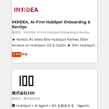
INSIDEA, AI-First HubSpot Onboarding &
RevOps
提供元：INSIDEA, AI-First HubSpot Onboarding & RevOps
★ World's #1 rated Elite HubSpot Partner, 500+
reviews on HubSpot, G2 & Clutch. ★ 150+ HubSpot
Certified Experts & Trainers across the team ★
Elite
5.0
1,500+ implementations across five continents ★ AI-
First, RevOps-led, Onboarding obsessed ★
Company of the Year 2024/25 INSIDEA helps
growing companies turn HubSpot into a revenue
engine. We onboard your team, migrate your data,
and build AI-powered workflows that drive adoption
from week one, in your time zone. What we do ➤
株式会社100
Onboarding: Live in weeks, with workflows built
提供元：株式会社100
around your business, not a template. ➤ Migration:
🏢 HubSpot × AI Agent × DX を統合する「Agentic