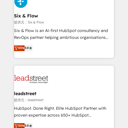
and Customer First Awards, 4.9/5 rating in HubSpot
Onboarding Accredited 🔐 ISO27001 & ISO9001
Reviews and 4.9/5 rating in Clutch Reviews. Digifianz
Certified
helps the following industries: logistics & 3PL, home
Six & Flow
improvement & construction, branding and
提供元：Six & Flow
commercialization, real estate, health, education,
Six & Flow is an AI-first HubSpot consultancy and
SaaS, Software Dev & IT and consulting, make the
RevOps partner helping ambitious organisations
most out of their HubSpot experience operating in
grow with clarity, confidence, and intelligence.
Elite
5.0
the United States, EU, UAE, Mexico and Latin
Operating across the UK, Netherlands, Ireland, and
America. From casual user to super fan: make
Canada, we’ve delivered thousands of successful
HubSpot an experience you LOVE!
HubSpot projects for mid-market and enterprise
clients worldwide, with over 10 years experience. We
combine HubSpot, data, and AI to design connected
go-to-market systems that align people, process,
and technology for predictable, scalable revenue
leadstreet
growth. Our expertise spans RevOps, CRM and data
提供元：leadstreet
architecture, AI enablement, and strategic marketing,
HubSpot. Done Right. Elite HubSpot Partner with
delivered through our proprietary FLAIR framework
proven expertise across 650+ HubSpot
for responsible AI adoption. As a HubSpot Elite
implementations. With 12+ years of HubSpot
Elite
5.0
Partner and ISO 27001:2022 certified consultancy,