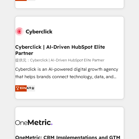
experience, we help you use the HubSpot platform
we blend strategy, creativity, and technology to help
to its fullest capacity, improve your current HubSpot
organisations scale smarter and grow stronger.
website, or build your new one.
Cyberclick | AI-Driven HubSpot Elite
Partner
提供元：Cyberclick | AI-Driven HubSpot Elite Partner
Cyberclick is an AI-powered digital growth agency
that helps brands connect technology, data, and
creativity to achieve measurable results. Founded in
Elite
4.9
Barcelona and operating across Spain, LATAM, and
the UK, we support global companies in building
smarter marketing, sales, and customer success
strategies. As the only HubSpot Elite Partner in
Iberia (Spain & Portugal), we combine human insight
with intelligent automation to drive sustainable
growth. Our multidisciplinary team designs solutions
OneMetric: CRM Implementations and GTM