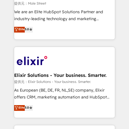
workflows 💼 Financial Services: compliant
提供元：Mole Street
workflows; audit-ready reporting ⚖️ Legal: client
We are an Elite HubSpot Solutions Partner and
intake; pipeline and document workflows 🛒 E-
industry-leading technology and marketing
Commerce: Shopify, WooCommerce; lifecycle and
consultancy. Our focus is on enterprise and mid-
Elite
5.0
revenue automation 🏢 Real Estate: deal pipelines;
market B2B companies globally that want a strategic
portfolio and lifecycle management 🏭
approach to execute their goals through creative
Manufacturing: ERP integrations; operational
applications of our solutions; Technical HubSpot
alignment 🛡️ Compliance & Data Considerations:
Consulting, Content Marketing, Growth-Driven
HIPAA-aware; CASL-compliant; GDPR-ready
Design, Migrations + Integrations. Mole Street’s
implementations where required 💡 Why 500+
mission is empowering others to realize their
Clients Choose Us: Elite Partner; technical, fast, and
greatness, which is achieved through creating
Elixir Solutions - Your business. Smarter.
built to scale.
absolute clarity, derived from a well-defined
提供元：Elixir Solutions - Your business. Smarter.
strategy, executed well, and reported on with clear
As European (BE, DE, FR, NL,SE) company, Elixir
results. The culture is driven by core values; Joy, Grit,
offers CRM, marketing automation and HubSpot
Accountability, Curiosity, Authenticity, Growth
integration products and services to mid-market
Elite
5.0
Mindedness, and Clarity. We are driven to win for the
and enterprise customers. We ensure that your sales,
collective good of the company and its clientele, and
service and marketing department operates in the
dedicated to breaking the mold from the agency of
most effective way, while at the same time