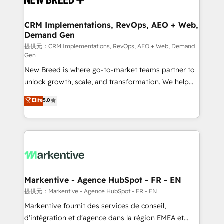
定の代行ではなく、設計の責任」を引き受け、部門横断
technical development team. - 19 HubSpot-certified
の統合・浸透・変革管理を実行します。 ▸ CMS戦略設
trainers to drive platform adoption. 📈 Revenue
CRM Implementations, RevOps, AEO + Web,
計・構築：リード獲得・CVR・SEOを前提にした情報設
Demand Gen
Generation - Full-funnel marketing and high-
計・導線設計・テンプレート設計をContent Hubで一体
performance advertising via Point Success Media. -
提供元：CRM Implementations, RevOps, AEO + Web, Demand
Gen
提供。 ▸ 既存CRM・MAからの移行支援：Salesforce・
Expert deployment of Breeze AI and custom agents
Marketo・Pardot等からの移行、カスタム設計、履歴
New Breed is where go-to-market teams partner to
to automate growth. 🏆 Elite Excellence - 8 platform
データ移行と活用設計まで。 ▸ AEO対応：ChatGPT・
unlock growth, scale, and transformation. We help
accreditations and deep HIPAA-compliance
Perplexity等のAI検索からの流入・引用を前提にコンテ
companies activate HubSpot’s AI-powered
expertise. - A team of 250+ experts dedicated to
Elite
5.0
ンツとサイト構造を最適化。 🏆 なぜ100incを選ぶの
customer platform and operationalize HubSpot’s
your resilient growth.
か？ ✓ HubSpot Eliteパートナー認定 ✓ HubSpotアワ
Loop Marketing framework through expert-led
ード受賞・HUGリーダー ✓ ISO27001:2022 /
services, smart agents, and purpose-built apps,
ISO9001:2015 取得 ✓ 400社以上の導入実績 ✓
tailored to your business. Together, we unlock
HubSpot大百科 出版 CRM・AI活用に関するご相談、現
results, fast. ⚙️CRM & RevOps: Align all Hubs to your
状整理の壁打ちなど、構想段階からお気軽にお問い合わ
buyer journey for clean data, scalability, & reporting.
せください。
🎯Demand Gen & ABM: Drive pipeline with inbound,
Markentive - Agence HubSpot - FR - EN
ABM, AEO, SEO, & paid media. 👩‍💻Web Design:
提供元：Markentive - Agence HubSpot - FR - EN
Build high-performing websites with UX, messaging,
Markentive fournit des services de conseil,
& conversion strategy that drive results. 🤖AI
d'intégration et d'agence dans la région EMEA et