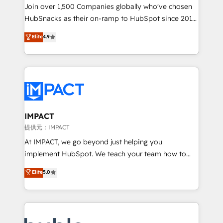
people, exciting ideas and can-do mentality, we
Join over 1,500 Companies globally who've chosen
ensure revenue growth on a daily basis. So tell us
HubSnacks as their on-ramp to HubSpot since 2014
your challenge; our passionate and growth driven
Simple pay-as-you-go plans that accelerate value...
Elite
4.9
team of 100+ experts is ready for you! Driving digital
1️⃣ Set Up | Onboarding New or Check-fixing existing
growth | www.brightdigital.com
HubSpot portals 2️⃣ Scale Up | 100% HubSpot Task
Execution... Global 24/7 ... All Experts 3️⃣ Integrate |
your entire Tech Stack with Custom Integrations
Slash months from your API Integration project... ⬅️
Click "Contact Business" ⬅️ to access 150+ Kickstart
Integration templates that put HubSpot in the center
IMPACT
of your tech stack, syncing... 🛍️ Shopify or
提供元：IMPACT
WooCommerce 💲 Stripe or Paypal 💰 Sage or
At IMPACT, we go beyond just helping you
Netsuite 🤖 Google or Microsoft ✍️ DocuSign or
implement HubSpot. We teach your team how to
PandaDoc 🌐 Avalara or Quaderno HubSnacks holds
master it. As the creators of the Endless Customers
Elite
5.0
the rare Advanced "Custom Integrations"
System™ (the next evolution of They Ask, You
Accreditation, securely sync data across... 🔄 any
Answer), we’re the only HubSpot partner built
apps, in any direction. Stuck on your old CRM..?
entirely around coaching and training. That means
Migrate | seamlessly off your old CRM onto a clean
we don’t do the work for you; we help you build the
new HubSpot portal with Advanced Website and