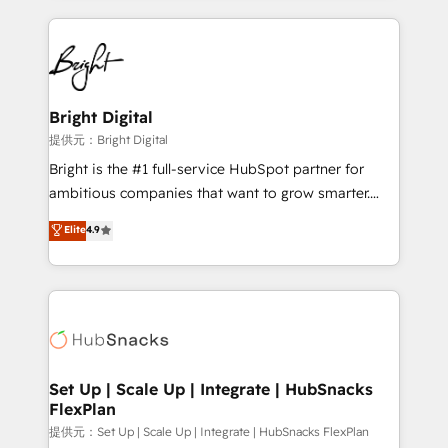
Growth-Driven Design Agency of the Year 🏆2015
automation, integration, and AI innovation to deliver
Became the 5th Agency to reach Diamond 🏆2014
lasting impact. We specialize in: • Turnkey and end-
HubSpot COS Performance Award 🏆2014 HubSpot
to-end HubSpot implementations • Onboarding for
COS Design Award 🏆2013 HubSpot Marketplace
Sales, Service, Marketing & Content Hubs • AI voice
Provider of the Year 🏆2011 Became a HubSpot
and chat agents, predictive automation, and smart
Bright Digital
Partner 📆Founded in 1997
workflows • Salesforce + HubSpot integration •
提供元：Bright Digital
RevOps and AI-driven sales enablement • Website
Bright is the #1 full-service HubSpot partner for
design and CMS development • ERP integration: SAP,
ambitious companies that want to grow smarter.
NetSuite, Microsoft Dynamics, … • Data cleansing
From HubSpot onboarding, to training, from
Elite
4.9
and CRM migration from any platform •
developing a new website to lead generation and
Client/member portals built on HubSpot • Custom
digital marketing; we do it all (and with great
and complex integrations: SAM.gov, GovWin,
results)! In short, our services include: - HubSpot
QuickBooks, PandaDoc, ClickUp, Shopify, Mapsly,
consultancy: onboarding, training, data migration -
WooCommerce, BuilderTrend, and more Experience
HubSpot development: websites, custom modules,
the difference — reach out to see how AI + HubSpot
integrations - Marketing & sales solutions: digital
can transform your business.
marketing, advertising, campaigns, content and
Set Up | Scale Up | Integrate | HubSnacks
FlexPlan
design We connect people, data and technology to
improve customer experiences. With our bright
提供元：Set Up | Scale Up | Integrate | HubSnacks FlexPlan