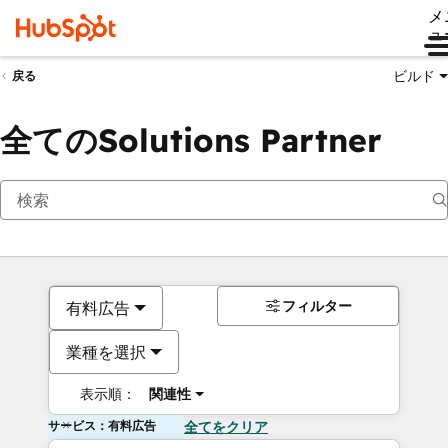
メ
ュ
ビルド
戻る
全てのSolutions Partner
フィルター
有料広告
業種を選択
表示順：
関連性
サービス：有料広告
全てをクリア