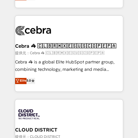
developers, designers, and marketers handles all
our commitment to data security and compliance. At
aspects of your HubSpot. ✨ 400+ global clients ✨
OneMetric, we help revenue teams focus on the
100+ seamless migrations from 15+ different CRMs
OneMetric that matters most: revenue.
✨ 100,000+ hours in HubSpot projects, 75+ full Hub
implementations, and 5,000+ pages ✨ CS: Clients
generating 7-digit MRR from inbound campaigns ✨
CS: 245% organic growth & +751% new visitors for a
Cebra 🦓 🇨🇱🇧🇷🇲🇽🇪🇸🇺🇸🇨🇴🇵🇪🇵🇦
full-funnel HubSpot project ✨ CS: 415% conversion
提供元：Cebra 🦓 🇨🇱🇧🇷🇲🇽🇪🇸🇺🇸🇨🇴🇵🇪🇵🇦
boost with a new HubSpot site Recognized leaders:
Cebra 🦓 is a global Elite HubSpot partner group,
🏆 HubSpot Platform Migration Impact Award 🏆
combining technology, marketing and media
Clutch HubSpot Global Leader 🏆 Finalist: HubSpot
expertise across Latin America and Southern
Elite
5.0
Inbound Campaign of the Year 🏆 Gold AVA Digital
Europe, with teams across 7 countries. Born in Chile,
Award for Best Website 🌟 Accreditations: CRM
we combine local insight with international reach to
Implementation, HubSpot Content Experience, CRM
help businesses grow through technology, creativity,
Data Migration & Custom Integration
AI and strategy. For over 12 years, we’ve delivered
500+ HubSpot implementations, building end-to-
end solutions that integrate CRM, AI automation,
inbound and loop marketing, content, and digital
CLOUD DISTRICT
creativity. Our multicultural team works in Spanish,
提供元：CLOUD DISTRICT