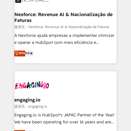
Hubs, plus migrations from Salesforce, Pipedrive, RD
Station, Freshdesk, Intercom, and more. Custom
Nexforce: Revenue AI & Nacionalização de
Faturas
objects, automations, and integrations built for
growth. 🚀 AI-Driven GTM Orchestration Unify
提供元：Nexforce: Revenue AI & Nacionalização de Faturas
HubSpot with LinkedIn, WhatsApp, email, paid
A Nexforce ajuda empresas a implementar otimizar
media, and AI voice to drive pipeline. 🤖 AI Custom
e operar a HubSpot com mais eficiência e
Agent Development Deploy AI agents for
previsibilidade de receita. Combinamos Revenue
Elite
5.0
prospecting, follow-ups, service triage, and
Operations (RevOps) e Inteligência Artificial para
knowledge retrieval—built in HubSpot. ⚡ Fast-Track
estruturar processos integrar sistemas organizar
& Growth-Track Services Fast-Track: Rapid HubSpot
dados e automatizar operações. O objetivo é
onboarding in weeks Growth-Track: Unlock
transformar a HubSpot em um verdadeiro sistema
advanced optimization & adoption 📍 São Paulo, BR
operacional de receita conectando equipes
• Des Moines, IA • New York, NY
tecnologia e dados em uma operação integrada.
Também somos distribuidores oficiais da HubSpot
engaging.io
e de mais de 150 softwares globais permitindo
提供元：engaging.io
contratar e pagar a HubSpot em reais com nota
Engaging.io is HubSpot's JAPAC Partner of the Year!
fiscal no Brasil e gerar economia de até 50% na
We have been operating for over 16 years and are
contratação de softwares internacionais.
one of HubSpot's most experienced and technically