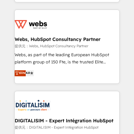
solve all your HubSpot challenges and improve user
sales, and service hubs • Built-in flexibility for
adoption, sales process and marketing results.
startups to global brands
Services 📚 Onboarding your team to HubSpot for
the first time 🔧 Designing and optimising your
HubSpot set-up for better results 🌐 Website design
and build using HubSpot 🔌 Integrating HubSpot
Webs, HubSpot Consultancy Partner
with other systems 🎓 Training your teams to be
提供元：Webs, HubSpot Consultancy Partner
HubSpot pros 📊 Lead generation services using
Webs, as part of the leading European HubSpot
HubSpot Why us? - SIX HubSpot Accreditations -
platform group of 150 Fte, is the trusted Elite
awarded by HubSpot after a rigorous process for
HubSpot CRM Partner offering you a roadmap on
Elite
4.8
CRM, Solutions Architecture, Onboarding , Data
maximizing EBITDA and achieving Commercial
Migration, Custom Integration & Platform
Excellence. With our targeted processes, we
Enablement -Onboarded over 500 businesses to
strengthen your digital transformation and minimize
HubSpot -Top 1% of partners worldwide -In-house
costs. As HubSpot's Advanced Accredited CRM
team of 25+ experts Contact us today to help you
Implementation partner, we provide expertise to
get more from your investment in HubSpot.
drive your business forward. Since 2015 we are fully
www.bbdboom.com
dedicated to HubSpot and with an experienced
DIGITALISIM - Expert Intégration HubSpot
team (50+), we work with reputable companies in
提供元：DIGITALISIM - Expert Intégration HubSpot
B2B sectors such as manufacturing, SaaS and