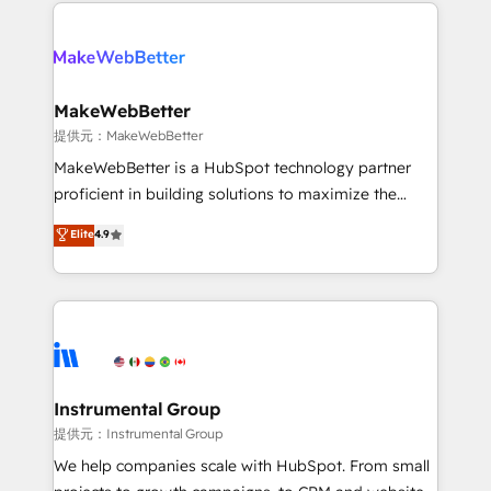
service creative agencies in the HubSpot
addicts to HubSpot evangelists 🧡 Don't hire a
ecosystem, we blend strategy, technology, & award-
marketing agency for an Ops problem. Don't hire a
winning design to build scalable, globally
technical agency for a growth problem. Hire a
regionalized HubSpot websites, integrated
partner built to solve both.
marketing campaigns, & RevOps frameworks that
MakeWebBetter
fuel long-term success We connect the entire
提供元：MakeWebBetter
customer lifecycle through seamless integrations,
MakeWebBetter is a HubSpot technology partner
ensure long-term adoption with change-
proficient in building solutions to maximize the
management programs, and align marketing, sales,
operational efficiency of HubSpot. The fastest-
Elite
4.9
and service to drive sustainable growth With 6 key
growing tech-enabler & facilitator, MakeWebBetter,
HubSpot accreditations and experience across
hands you the blend of HubSpot expertise &
hundreds of organizations in dozens of industries,
eminent solutions & integrations. Trust us to
there’s a good chance one of our globally integrated
streamline your HubSpot experience. 🚀HubSpot
teams has worked with clients just like you Let’s
Elite Partners with 10+ years of HubSpot experience
explore whether S2 is the partner you’ve been
🤝HubSpot Premier Integration partner 🤝Google
looking for...and get your next big initiative moving!
Premier Partner 2023 🌟5 HubSpot Accreditations 🌟
Instrumental Group
Won HubSpot Theme Challenge 2021 🌟INBOUND’19
提供元：Instrumental Group
HubSpot Rising Star Why us? Harnessing the full
We help companies scale with HubSpot. From small
potential of the powerful HubSpot CRM. ✔️A team of