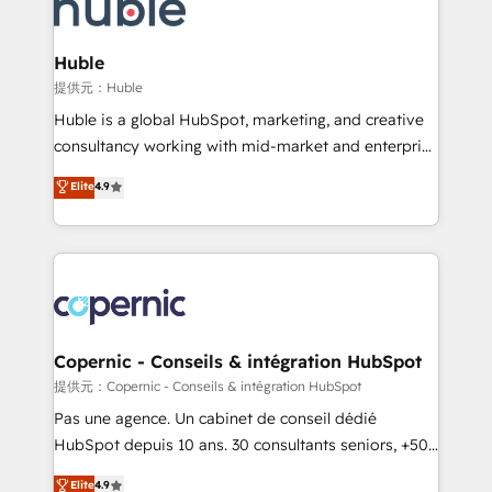
skills, processes, and internal team you need to
CRM Migrations using our in-house "HubScrub" Tool.
attract the right buyers, close deals faster, and grow
without outside dependencies. You’ll learn how to: •
Huble
Set up, audit, and organize your HubSpot portal •
提供元：Huble
Get your sales team fully using HubSpot • Track
Huble is a global HubSpot, marketing, and creative
pipeline and revenue across the entire buyer journey
consultancy working with mid-market and enterprise
• Build an in-house marketing team that drives
businesses. We go beyond implementation, shaping
Elite
4.9
growth • Create content and videos that attract
the strategy, processes, and teams that turn
buyers • Use AI to scale smarter Our coaching-led
HubSpot into a genuine growth engine. Named
approach works best for companies that are done
HubSpot's Global Partner of the Year in 2024,
with outsourcing and ready to build something that
consistently ranked among their top 5 partners
lasts. So if you're ready to become the most trusted
worldwide, and with over 15 years in the ecosystem,
voice in your market, let’s talk.
Huble has built a track record that speaks for itself.
One company, one operating model, delivering
Copernic - Conseils & intégration HubSpot
across offices and consulting teams in the UK, USA,
提供元：Copernic - Conseils & intégration HubSpot
Canada, Germany, France, Belgium, Singapore, and
Pas une agence. Un cabinet de conseil dédié
South Africa. Certified compliant with ISO/IEC
HubSpot depuis 10 ans. 30 consultants seniors, +500
27001:2022 and ISO 9001:2015 across all seven
clients, un ROI mesurable. Notre mission : faire de
Elite
4.9
international offices and 175+ employees.