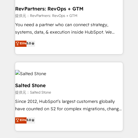
we turn complexity into clarity, human at global
scale. 🏆 HubSpot’s CEO called us “the partner of the
RevPartners: RevOps + GTM
future.” Others agree it is proof of trust built through
提供元：RevPartners: RevOps + GTM
measurable impact.
You need a partner who can connect strategy,
systems, data, & execution inside HubSpot. We
bridge the gap where most agencies fall short by
Elite
5.0
combining GTM strategy with technical execution to
solve the right problem with the right solution. As the
only firm in the world to hold Elite Partner
Accreditations with both HubSpot and Clay, our
clients gain a unique advantage in CRM architecture,
pipeline generation, data intelligence, and go-to-
Salted Stone
market execution. Why B2B Businesses Choose RP: -
提供元：Salted Stone
Secure: Soc2 compliant 🛡️ - Pricing: Implementations
Since 2012, HubSpot’s largest customers globally
starting at $1,5k 💵 - Speed: Launch in 14 days ⚡ -
have counted on S2 for complex migrations, change
Global: 250 professionals across five continents 🌐 -
management, systems integration, and creative
Scale: Fastest tiering Elite HubSpot Partner 🪴 -
Elite
5.0
solutions that deliver measurable impact and
Sales Hub: More implementations than any other
transform brand experiences As one of the few full-
Partner 💻 - Migrations: We convert Salesforce