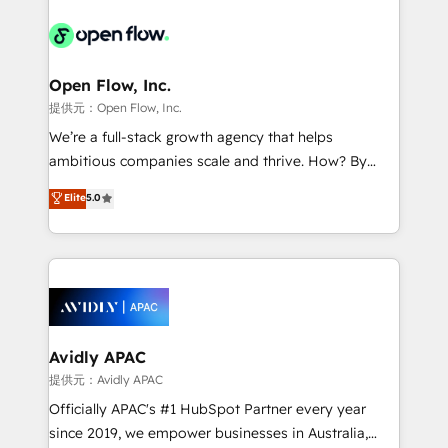
the past into the consultancy of the future. Great
leveraging your commercial data for a fully
things are happening.
integrated buyers journey. Elixir is located in
Brussels, Munich, Cologne "Köln", Paris, Amsterdam
and Stockholm Elixir is a first mover and leader
Open Flow, Inc.
when it comes to HubSpot sales and service
提供元：Open Flow, Inc.
implementations, highly renowned for our business
We’re a full-stack growth agency that helps
acumen, process (re-)design experience and a
ambitious companies scale and thrive. How? By
massive amount of success stories in this area. We
upgrading and streamlining every single revenue-
Elite
5.0
integrate HubSpot with complex solutions like SAP,
generating aspect of your business. We’re proud
MicroSoft, custom solutions,... Our company also has
HubSpot Elite Solutions Partners and devout CRM
strong experience with HubSpot UI extensions,
nerds who can harness HubSpot’s custom digital
mobile apps for Field Service Mgt and Retail
tools to improve each touchpoint of your customer
execution, CPQ, customer portals and HubSpot CMS
experience. Working hand-in-hand with your team,
developments. And we're champions when it comes
we’ll assemble a RevOps machine that drives more
to complex data migrations.
traffic, generates better leads and crushes your
Avidly APAC
revenue goals. We've worked with thousands of
提供元：Avidly APAC
HubSpot customers and we'd love to work with you
Officially APAC's #1 HubSpot Partner every year
too! Clients come to us for: Advanced CRM solutions
since 2019, we empower businesses in Australia,