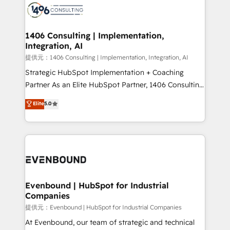
marketing automation to online and offline sales
processes through Customer Service Management,
allowing companies to optimize processes and meet
1406 Consulting | Implementation,
Integration, AI
the needs of the customer. We are part of Impresoft
Group, a group of specialized and complementary
提供元：1406 Consulting | Implementation, Integration, AI
companies that divide their offer into 4
Strategic HubSpot Implementation + Coaching
Competence Centers: Smart Manufacturing,
Partner As an Elite HubSpot Partner, 1406 Consulting
Customer First, Enabling Technologies & Security.
helps mid-market revenue teams transform how
Elite
5.0
The synergies generated by these integrations,
they sell, market, and serve. We don't just build your
together with the combination of talents, skills,
HubSpot—we teach your team to own it, then stay
solutions and services, have allowed the group to
to help you keep winning. What We Do ⚙️ CRM
build an unrivaled offering portfolio on the market
Implementations across Marketing, Sales, Service,
to accompany companies on their digital
Data & Content 📈 Sales & Marketing Alignment +
transformation journey.
Revenue Team Enablement 🤖 Breeze AI & Custom
Agent Creation 🔄 Custom Integrations & Data
Evenbound | HubSpot for Industrial
Companies
Migration Why 1406 We become part of your team.
Your team learns while we build. We fix what others
提供元：Evenbound | HubSpot for Industrial Companies
broke. Built for mid-market reality—practical
At Evenbound, our team of strategic and technical