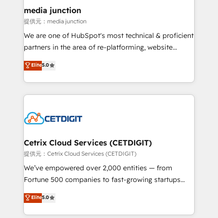
Mexico, USA, and Portugal—we've executed over a
media junction
hundred successful operations. Our approach,
提供元：media junction
rooted in RevOps principles, integrates analysis,
We are one of HubSpot's most technical & proficient
training, planning, and qualification. Leveraging
partners in the area of re-platforming, website
technology, data analytics, CRM optimization, and
design & development. We specialize in multi-hub
Elite
5.0
inbound marketing tactics, we focus on
implementations for mid-market & enterprise
understanding, nurturing, and converting leads.
companies. We are woman-owned, powered by
Partner with us to unlock your business's full
coffee, and we ❤️ dogs. We produce award-winning
potential and achieve sustained growth in today's
work for our clients. 🏆2023 Technical Expertise
competitive market.
Impact Award 🏆2022 Technical Expertise Impact
Award 🏆2022 Platform Migration Excellence Impact
Award 🏆2020 Elite Solutions Partner 🏆2019
Cetrix Cloud Services (CETDIGIT)
Integrations HubSpot Impact Award 🏆2019
提供元：Cetrix Cloud Services (CETDIGIT)
Marketing Enablement HubSpot Impact Award 🏆
We’ve empowered over 2,000 entities — from
2018 Website Design HubSpot Impact Award 🏆2017
Fortune 500 companies to fast-growing startups
Website Design HubSpot Impact Award 🏆2016
and nonprofits — to streamline operations, scale
Elite
5.0
Growth-Driven Design Agency of the Year 🏆2016
revenue, and unlock the full potential of HubSpot.
Sales Enablement HubSpot Impact Award 🏆2015
With deep technical and industry expertise, we fuse