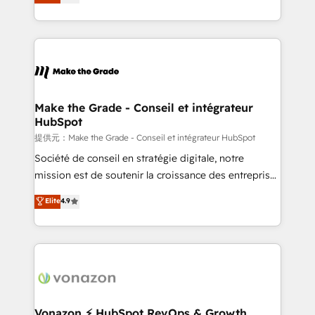
HubSpot un vrai levier de performance pour votre
organisation. Cela passe par la compréhension de
vos processus, la fiabilisation de vos données et
l'alignement de vos équipes — avant même d'ouvrir
la plateforme. Nos domaines d'intervention : -
Intégration & paramétrage HubSpot - Migration CRM
& reprise de données - Stratégie RevOps &
Make the Grade - Conseil et intégrateur
HubSpot
alignement Marketing / Sales - Data, reporting &
tableaux de bord - Onboarding, audit &
提供元：Make the Grade - Conseil et intégrateur HubSpot
optimisation - Intégrations métiers (ERP, téléphonie,
Société de conseil en stratégie digitale, notre
e-commerce) - Formation & accompagnement au
mission est de soutenir la croissance des entreprises
changement Nous intervenons auprès des PME, ETI
B2B à travers l’acquisition de nouveaux clients,
Elite
4.9
et grandes entreprises en France et à l'international,
l'intégration CRM et le développement des revenus
dans des secteurs variés : SaaS, immobilier,
auprès de vos comptes existants. En France et à
industrie, éducation, banque & assurance, transport
l'international, nous travaillons avec des ETI
& logistique.
ambitieuses, des grands groupes voulant aller au-
delà d’une simple transformation digitale et des
startups florissantes. Nos 3 grandes expertises sont :
➤ L’intégration de CRM et de méthodologie RevOps
Vonazon ⚡ HubSpot RevOps & Growth