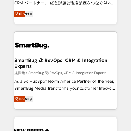
Move from any legacy CRM. Zero downtime, full data
CRM パートナー」 経営課題と現場業務をつなぐAIネイ
integrity. ➤ Implementation: Configure HubSpot to
ティブ・エージェンシーとして、HubSpot Eliteの実装
Elite
4.9
run your revenue process. Sales, marketing, and
力で顧客フロント業務を再設計します。 💡 100inc は何
service wired together. ➤ AI and Integrations: Layer
をする会社か？ HubSpotを共通基盤に、AIエージェン
Breeze AI, custom agents, and APIs to remove
トを組み込んだ顧客フロント業務（マーケティング・営
manual work. ➤ Ongoing Management: Monthly
業・CS）を組織全体で設計・実装する日本のAIネイテ
tune-ups, feature rollouts, adoption coaching. Buying
ィブ・エージェンシーです。事業部・グループ会社・部
HubSpot, switching to it, or reviving a stale portal?
門が分立する組織で、データと業務プロセスのサイロ化
We are built for the work.
を、CRMを軸とした全社共通基盤に再構築します。意
SmartBug 🚀 RevOps, CRM & Integration
Experts
思決定者・PMO・現場担当者に並走します。 1️⃣
HubSpot導入・活用支援 顧客データの一元化から、
提供元：SmartBug 🚀 RevOps, CRM & Integration Experts
GTMの見える化・自動化まで。全Hub統合運用、デー
As a 3x HubSpot North America Partner of the Year,
タ品質設計、グループ横断のCRM統合に対応します。
SmartBug Media transforms your customer lifecycle
2️⃣ AIエージェント組織構築 営業・マーケティング業務
into a revenue engine. Our unified ecosystem
Elite
5.0
の一部をAIが自律実行する組織への移行を設計・実装。
includes specialized divisions Globalia (AI &
Breeze・Claude等をHubSpotと連携させ、役割定義・
Software) and Point Success Media (Paid Media),
運用ルール・成果指標まで含めて設計します。 3️⃣ 全社
making this the official home for all three brands. 🔄
DX × AI推進のPMO伴走支援 複数部門をまたぐDX×AI変
Implementation & Integration - Seamless migrations
革を、構想から実装・定着までPMOとして主導。「設
and system integrations powered by Globalia’s