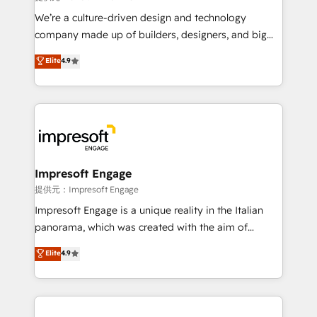
Portuguese, and English to design scalable strategies
We’re a culture-driven design and technology
that drive measurable growth. 🌎 Highlights: • 10+
company made up of builders, designers, and big
years as a HubSpot partner. • 2023 Impact Awards:
thinkers. We blend strategy, design, and
Elite
4.9
Platform Migration Excellence. • Top 3 Partner of the
development—always fueled by curiosity—to turn
Year LATAM 2022, 2023, 2024, 2025. • Partner of the
ideas, opportunities, and challenges into meaningful
Year 2024. • Organizer of Aliados.ai (AI, marketing &
experiences. To us, technology is more than just
tech global congress). 👉 Ready to scale your
code; it’s about creating things that are useful, cool,
business with HubSpot? Let Cebra’s experts help
and—most importantly—simple. That’s why we lean
you grow faster, smarter, and with impact.
into bold ideas and shape them into thoughtful
products and strategies that actually make a
Impresoft Engage
difference.
提供元：Impresoft Engage
Impresoft Engage is a unique reality in the Italian
panorama, which was created with the aim of
putting Customer Experience at the center by
Elite
4.9
creating digital environments capable of integrating
people, processes and data. We offer the best
digital solutions on the market, ranging from CRM
processes and technologies to digital strategy, from