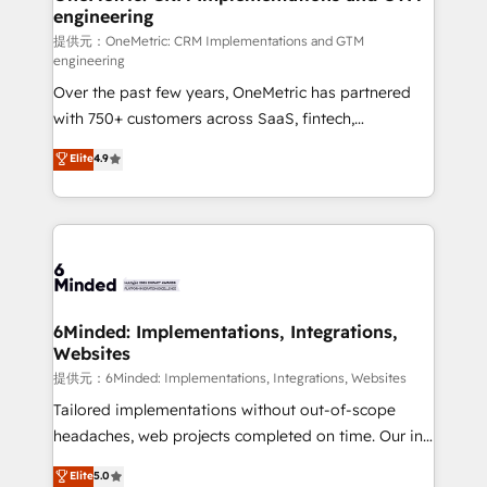
engineering
that simplify complexity, boost performance, and
turn innovation into real impact. 🌍 Highlights •
提供元：OneMetric: CRM Implementations and GTM
engineering
HubSpot Partner since 2012 • 2022 EMEA Impact
Over the past few years, OneMetric has partnered
Award: Best Integration • 150+ successful HubSpot
with 750+ customers across SaaS, fintech,
projects • Clients in 30+ industries • Proprietary
healthcare, real estate, and other industries. With
technology for integrations • Multilingual team:
Elite
4.9
150+ HubSpot-certified experts, we deliver scalable
English, Spanish, Portuguese & Italian 👉 Grow
solutions to complex GTM and RevOps challenges.
smarter with AI and HubSpot.
Our Expertise 🔹 Onboarding & Implementation:
Accredited HubSpot Partner, ensuring smooth setup
tailored to your GTM motion. 🔹 Migrations:
Accredited HubSpot Partner, ensuring migration
from other CRMs to HubSpot without data loss or
6Minded: Implementations, Integrations,
Websites
downtime. 🔹 RevOps Strategy: Align teams,
processes, and data to drive revenue efficiency. 🔹
提供元：6Minded: Implementations, Integrations, Websites
Integrations: Connect HubSpot with your tech stack
Tailored implementations without out-of-scope
for better adoption. 🔹 Custom Solutions: Build
headaches, web projects completed on time. Our in-
tailored apps, workflows, and configurations. We are
house team of certified CRM architects, experts,
Elite
5.0
SOC 2 Type II and ISO 27001 certified, reinforcing