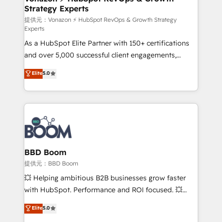
Strategy Experts
pour aligner les équipes marketing, commerciales et
support client (data migration, synchronisation API,
提供元：Vonazon ⚡ HubSpot RevOps & Growth Strategy
Experts
audit et maintenance) ➤ La création de sites internet
As a HubSpot Elite Partner with 150+ certifications
de conversion qui transforment les visiteurs en
and over 5,000 successful client engagements,
opportunités d'affaires ➤ La mise en place de
Vonazon turns marketing complexity into
stratégies d'acquisition marketing (SEO, SEA,
Elite
5.0
measurable, scalable growth. From onboarding to
inbound, automatisation marketing, ABM, IA,
enterprise-grade campaigns, our in-house team
emailing) Informations clés : - 10 ans d'expérience -
builds scalable strategies that drive long-term
100+ intégrations CRM HubSpot réussies - 40
revenue. ⚙️ HubSpot Integration & Optimization •
experts conseil - 150 certifications HubSpot
Seamless CRM, CMS, and automation setup •
cumulées
Complex platform migrations and data cleanups •
Custom APIs and third-party integrations 📈 End-to-
BBD Boom
End Revenue Acceleration • Lifecycle marketing and
提供元：BBD Boom
pipeline growth programs • Sales enablement tools
💥 Helping ambitious B2B businesses grow faster
and CRM optimization • Retention strategies with
with HubSpot. Performance and ROI focused. 💥
customer journey mapping 🏅 Elite-Level HubSpot
BBD Boom is the HubSpot partner that can help you
Elite
5.0
Execution • 750+ onboardings and 2,000+
to HubSpot Better. We work with your teams to
implementations • Deep expertise across marketing,