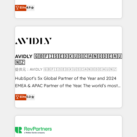
Strategy: Activate Breeze Agents, configure HubSpot
North America. Avec plus de 115 experts en
Elite
4.9
AI, & maximize AEO with tailored AI services. 🧩
marketing automation, Growth, Revops, CRM et
Integrations: Extend HubSpot with custom
webdesign. Markentive is both a consulting firm, a
integrations, hosting, & maintenance.
digital agency and an integrator. With over 115
experts in marketing automation, growth, revops,
CRM and webdesign (We focus on EMEA - USA
customers).
AVIDLY 🇬🇧🇫🇮🇸🇪🇩🇰🇺🇸🇨🇦🇳🇴🇩🇪🇦🇺
🇳🇿
提供元：AVIDLY 🇬🇧🇫🇮🇸🇪🇩🇰🇺🇸🇨🇦🇳🇴🇩🇪🇦🇺🇳🇿
HubSpot’s 5x Global Partner of the Year and 2024
EMEA & APAC Partner of the Year. The world’s most
experienced and fully accredited HubSpot Solutions
Elite
5.0
Partner. 🚀 With 2,750+ HubSpot projects delivered
and 370+ specialists across EMEA, APAC and NAM,
we de-risk complex CRM programmes and
accelerate ROI across every HubSpot Hub. 🧭 From
multi-region migrations to AI-powered automation,