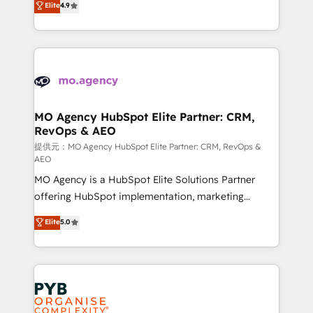
Elite
4.9
to your needs and sales objectives. With 125+
migrate, replatform, and scale smarter. We specialize
certifications, we are part of the most certified
in high-impact CRM and CMS migrations and
Canadian agencies, and we both hold Onboarding
onboarding from platforms like Salesforce, NetSuite,
Accreditations. Based in Canada (coast to coast), our
Zoho, Pardot, Marketo, Microsoft Dynamics, Wix,
services are offered in both English & French.
WordPress and legacy CRMs, turning fragmented
systems into unified, growth-ready HubSpot
architectures that accelerate revenue operations and
MO Agency HubSpot Elite Partner: CRM,
RevOps & AEO
performance. - Multi-object CRM migration, cleanup,
and implementation. - Pre-built and custom
提供元：MO Agency HubSpot Elite Partner: CRM, RevOps &
AEO
integrations across your full tech stack. - Custom
MO Agency is a HubSpot Elite Solutions Partner
object setup, CMS builds, and full-funnel automation.
offering HubSpot implementation, marketing
- Dashboards, lifecycle campaigns, and lead
automation, CRM and RevOps consulting, data
nurturing sequences. - Cross-hub setup across
Elite
5.0
architecture, sales enablement, lifecycle automation,
Marketing, Sales, Operations, and Service Hubs. -
lead scoring and revenue reporting. HubSpot,
Ongoing optimization, managed support, and
Salesforce and integrated enterprise stacks. Digital
scalable retainers. Let’s make HubSpot your most
Marketing, Answer Engine Optimisation, and
powerful growth engine. Built to convert, scale, and
Generative Engine Optimisation (AI Search),
drive results.