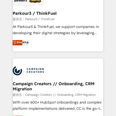
automation, and revenue intelligence to help
companies scale faster and smarter. 🔹 BOOMS:
Parkour3 / ThinkFuel
Demand generation for all your buyers With BOOMS,
提供元：Parkour3 / ThinkFuel
you invest in 100% of your buyers, accelerating your
At Parkour3 & ThinkFuel, we support companies in
growth and positioning yourself as an undisputed
developing their digital strategies by leveraging
leader. 🔹 BOOST: Optimize your digital
technologies and automating their marketing and
Elite
4.9
transformation process A methodology designed to
sales processes to generate growth. Our offer spans
implement HubSpot effectively and optimize your
from Strategy to Operations. We specialize in CRM
digital processes. 🔹 Trusted by Industry Leaders
onboarding and implementation, web design, sales
With an average rating of 4.9/5 and a proven track
& marketing automation, and digital marketing. With
record of business transformation, our growth-first
extensive experience working with tech companies
approach has helped brands dominate their
and manufacturers since 2002, we are committed to
markets.
empowering our clients and developing their
Campaign Creators // Onboarding, CRM
Migration
autonomy. Get to grips with HubSpot through
guided implementation and seamless integration of
提供元：Campaign Creators // Onboarding, CRM Migration
the CRM platform into your digital ecosystem. Would
With over 600+ HubSpot onboardings and complex
you like support in deploying your inbound
platform implementations delivered, CC is the go-to
marketing strategy? We'll provide support tailored
Elite Solutions Partner for businesses ready to