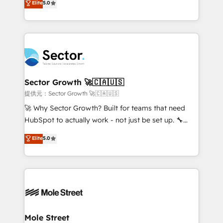
Elite
5.0
Oferecemos ainda agentes de IA especializados em
capable Agency Partners globally. We specialise in
HubSpot que automatizam tarefas executam rotinas
complex CRM migrations, implementations,
no CRM e mantêm os dados organizados, como um
integrations, custom CMS portal development,
especialista operando a plataforma 24/7. Hoje 300+
design & UX for mid to large to multi national
empresas em 13 países utilizam a Nexforce. Somos
businesses. Our teams are based in North America
a maior parceira da HubSpot na América Latina e
and APAC. We are HubSpot's top-ranked Advanced
líder no ranking global de sucesso do cliente da
Implementation Certified Partner and we contribute
Sector Growth 🚀🇨🇦🇺🇸
HubSpot.
to their advisory council. We strive to do 'good work
提供元：Sector Growth 🚀🇨🇦🇺🇸
with good people' and have worked with incredible
🚀 Why Sector Growth? Built for teams that need
brands. You can see some of them on our website,
HubSpot to actually work - not just be set up. 🔧
along with plenty of case studies.
HubSpot Experts: Onboarding, migrations,
Elite
5.0
automation, and training built for adoption. ⚡ Highly
Technical Execution: ERP, EMR and Custom
Integrations; complex builds delivered in weeks, not
months. 🤖 AI Consulting & Agents: AI-powered
workflows; automation agents; process optimization
inside HubSpot. 🏆 Industry Experience: 🏥
Healthcare: HIPAA implementations; secure data
Mole Street