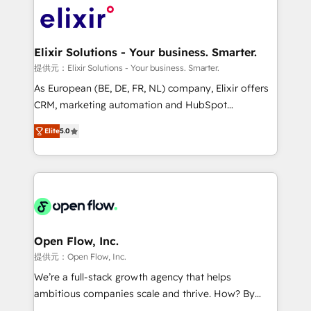
HIPAA-aware; CASL-compliant; GDPR-ready
Design, Migrations + Integrations. Mole Street’s
implementations where required 💡 Why 500+
mission is empowering others to realize their
Clients Choose Us: Elite Partner; technical, fast, and
greatness, which is achieved through creating
Elixir Solutions - Your business. Smarter.
built to scale.
absolute clarity, derived from a well-defined
提供元：Elixir Solutions - Your business. Smarter.
strategy, executed well, and reported on with clear
As European (BE, DE, FR, NL) company, Elixir offers
results. The culture is driven by core values; Joy, Grit,
CRM, marketing automation and HubSpot
Accountability, Curiosity, Authenticity, Growth
integration products and services to mid-market
Mindedness, and Clarity. We are driven to win for the
Elite
5.0
and enterprise customers. We ensure that your sales,
collective good of the company and its clientele, and
service and marketing department operates in the
dedicated to breaking the mold from the agency of
most effective way, while at the same time
the past into the consultancy of the future. Great
leveraging your commercial data for a fully
things are happening.
integrated buyers journey. Elixir is located in
Brussels, Munich "München", Cologne "Köln", Paris
and Amsterdam. Elixir is a first mover and leader
Open Flow, Inc.
when it comes to HubSpot sales and service
提供元：Open Flow, Inc.
implementations, highly renowned for our business
We’re a full-stack growth agency that helps
acumen, process (re-)design experience and a
ambitious companies scale and thrive. How? By
massive amount of success stories in this area. We
upgrading and streamlining every single revenue-