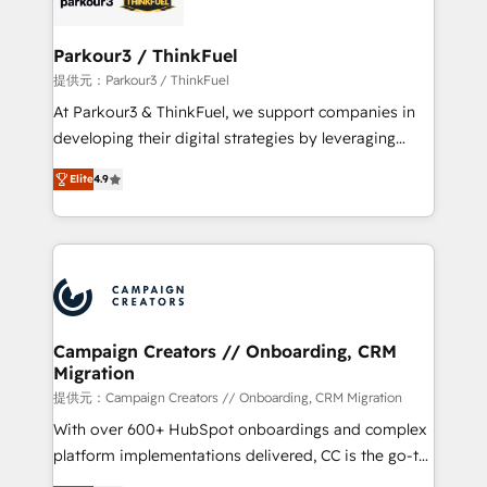
automation, and revenue intelligence to help
companies scale faster and smarter. 🔹 BOOMS:
Parkour3 / ThinkFuel
Demand generation for all your buyers With BOOMS,
提供元：Parkour3 / ThinkFuel
you invest in 100% of your buyers, accelerating your
At Parkour3 & ThinkFuel, we support companies in
growth and positioning yourself as an undisputed
developing their digital strategies by leveraging
leader. 🔹 BOOST: Optimize your digital
technologies and automating their marketing and
transformation process A methodology designed to
Elite
4.9
sales processes to generate growth. Our offer spans
implement HubSpot effectively and optimize your
from Strategy to Operations. We specialize in CRM
digital processes. 🔹 Trusted by Industry Leaders
onboarding and implementation, web design, sales
With an average rating of 4.9/5 and a proven track
& marketing automation, and digital marketing. With
record of business transformation, our growth-first
extensive experience working with tech companies
approach has helped brands dominate their
and manufacturers since 2002, we are committed to
markets.
empowering our clients and developing their
Campaign Creators // Onboarding, CRM
Migration
autonomy. Get to grips with HubSpot through
guided implementation and seamless integration of
提供元：Campaign Creators // Onboarding, CRM Migration
the CRM platform into your digital ecosystem. Would
With over 600+ HubSpot onboardings and complex
you like support in deploying your inbound
platform implementations delivered, CC is the go-to
marketing strategy? We'll provide support tailored
Elite Solutions Partner for businesses ready to