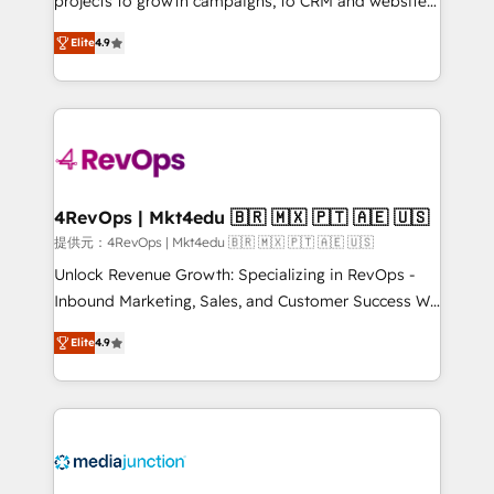
projects to growth campaigns, to CRM and websites.
HubSpot experts backed by over 10+ years of
Hire an agency that's experienced in every inch of
HubSpot experience ✔️Flexible pricing models —
Elite
4.9
HubSpot and willing to work hand-in-hand with your
Hourly-fee (assigned one Dedicated HubSpot
team to simplify the complex and build a better
Admin); Monthly-fee (HubSpot Admin + Project
experience for your team and customers.
Manager); and Fixed Project Cost (as per
requirement). ✔️Helped over 25,000+ customers so
far with our HubSpot solutions. ✔️Bespoke apps &
on-demand bundle services. Connect with us today!
4RevOps | Mkt4edu 🇧🇷 🇲🇽 🇵🇹 🇦🇪 🇺🇸
提供元：4RevOps | Mkt4edu 🇧🇷 🇲🇽 🇵🇹 🇦🇪 🇺🇸
Unlock Revenue Growth: Specializing in RevOps -
Inbound Marketing, Sales, and Customer Success We
specialize in driving revenue growth for companies
Elite
4.9
across industries through tailored marketing, sales,
and customer success strategies, utilizing RevOps
methodologies. As Latin America's largest HubSpot
partner and a global leader in education market, we
offer unparalleled insights. Operating in five
countries—Brazil, UAE (Abu Dhabi/Dubai/Sharjah),