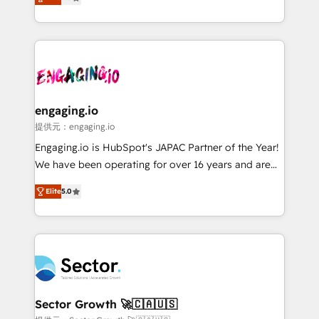
prospecting, follow-ups, service triage, and
Operations (RevOps) e Inteligência Artificial para
knowledge retrieval—built in HubSpot. ⚡ Fast-Track
estruturar processos integrar sistemas organizar
& Growth-Track Services Fast-Track: Rapid HubSpot
dados e automatizar operações. O objetivo é
onboarding in weeks Growth-Track: Unlock
transformar a HubSpot em um verdadeiro sistema
advanced optimization & adoption 📍 São Paulo, BR
operacional de receita conectando equipes
• Des Moines, IA • New York, NY
tecnologia e dados em uma operação integrada.
Também somos distribuidores oficiais da HubSpot
engaging.io
e de mais de 150 softwares globais permitindo
提供元：engaging.io
contratar e pagar a HubSpot em reais com nota
Engaging.io is HubSpot's JAPAC Partner of the Year!
fiscal no Brasil e gerar economia de até 50% na
We have been operating for over 16 years and are
contratação de softwares internacionais.
one of HubSpot's most experienced and technically
Oferecemos ainda agentes de IA especializados em
Elite
5.0
capable Agency Partners globally. We specialise in
HubSpot que automatizam tarefas executam rotinas
complex CRM migrations, implementations,
no CRM e mantêm os dados organizados, como um
integrations, custom CMS portal development,
especialista operando a plataforma 24/7. Hoje 300+
design & UX for mid to large to multi national
empresas em 13 países utilizam a Nexforce. Somos
businesses. Our teams are based in North America
a maior parceira da HubSpot na América Latina e
and APAC. We are HubSpot's top-ranked Advanced
líder no ranking global de sucesso do cliente da
Implementation Certified Partner and we contribute
Sector Growth 🚀🇨🇦🇺🇸
HubSpot.
to their advisory council. We strive to do 'good work