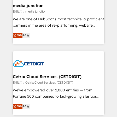
Mexico, USA, and Portugal—we've executed over a
media junction
hundred successful operations. Our approach,
提供元：media junction
rooted in RevOps principles, integrates analysis,
We are one of HubSpot's most technical & proficient
training, planning, and qualification. Leveraging
partners in the area of re-platforming, website
technology, data analytics, CRM optimization, and
design & development. We specialize in multi-hub
inbound marketing tactics, we focus on
Elite
5.0
implementations for mid-market & enterprise
understanding, nurturing, and converting leads.
companies. We are woman-owned, powered by
Partner with us to unlock your business's full
coffee, and we ❤️ dogs. We produce award-winning
potential and achieve sustained growth in today's
work for our clients. 🏆2023 Technical Expertise
competitive market.
Impact Award 🏆2022 Technical Expertise Impact
Award 🏆2022 Platform Migration Excellence Impact
Award 🏆2020 Elite Solutions Partner 🏆2019
Cetrix Cloud Services (CETDIGIT)
Integrations HubSpot Impact Award 🏆2019
提供元：Cetrix Cloud Services (CETDIGIT)
Marketing Enablement HubSpot Impact Award 🏆
We’ve empowered over 2,000 entities — from
2018 Website Design HubSpot Impact Award 🏆2017
Fortune 500 companies to fast-growing startups
Website Design HubSpot Impact Award 🏆2016
and nonprofits — to streamline operations, scale
Growth-Driven Design Agency of the Year 🏆2016
Elite
5.0
revenue, and unlock the full potential of HubSpot.
Sales Enablement HubSpot Impact Award 🏆2015
With deep technical and industry expertise, we fuse