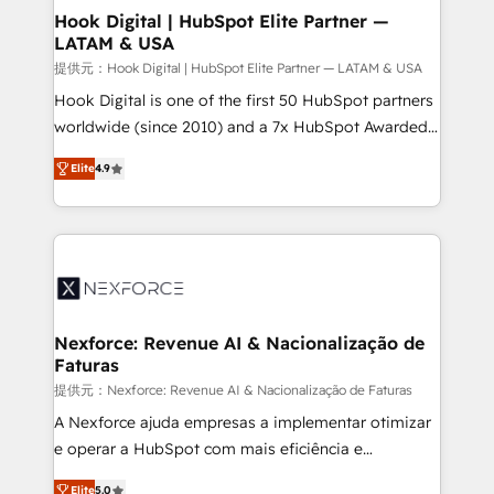
Agent Creation 🔄 Custom Integrations & Data
Hook Digital | HubSpot Elite Partner —
LATAM & USA
Migration Why 1406 We become part of your team.
Your team learns while we build. We fix what others
提供元：Hook Digital | HubSpot Elite Partner — LATAM & USA
broke. Built for mid-market reality—practical
Hook Digital is one of the first 50 HubSpot partners
solutions that work with your actual headcount and
worldwide (since 2010) and a 7x HubSpot Awarded
constraints. By the Numbers 🏆 Top 1% of all
Elite Partner. With 500+ projects across the U.S.,
Elite
4.9
HubSpot partners 🔄 Top 5% globally in client
Brazil, and LATAM, we combine global expertise with
retention 📅 8+ years of consistent results since 2017
regional experience. Today, we are Brazil’s largest
Who We Serve Revenue teams, marketing leaders,
HubSpot Elite Partner—trusted by companies across
and sales ops at mid-market companies ready to
the Americas to scale smarter. ⚙️ CRM
move beyond spreadsheets into unified systems
Implementation & Migration Onboarding across all
that drive real business results.
Hubs, plus migrations from Salesforce, Pipedrive, RD
Station, Freshdesk, Intercom, and more. Custom
Nexforce: Revenue AI & Nacionalização de
Faturas
objects, automations, and integrations built for
growth. 🚀 AI-Driven GTM Orchestration Unify
提供元：Nexforce: Revenue AI & Nacionalização de Faturas
HubSpot with LinkedIn, WhatsApp, email, paid
A Nexforce ajuda empresas a implementar otimizar
media, and AI voice to drive pipeline. 🤖 AI Custom
e operar a HubSpot com mais eficiência e
Agent Development Deploy AI agents for
previsibilidade de receita. Combinamos Revenue
Elite
5.0