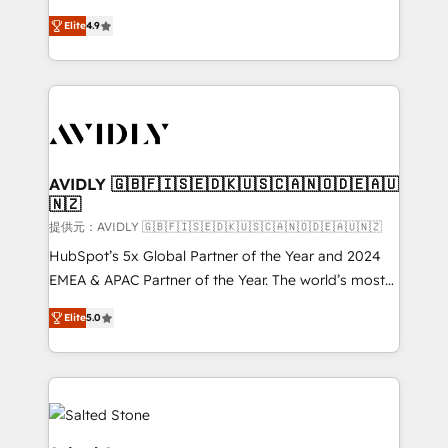
Strategy: Activate Breeze Agents, configure HubSpot
North America. Avec plus de 115 experts en
AI, & maximize AEO with tailored AI services. 🧩
Elite
4.9
marketing automation, Growth, Revops, CRM et
Integrations: Extend HubSpot with custom
webdesign. Markentive is both a consulting firm, a
integrations, hosting, & maintenance.
digital agency and an integrator. With over 115
experts in marketing automation, growth, revops,
CRM and webdesign (We focus on EMEA - USA
customers).
AVIDLY 🇬🇧🇫🇮🇸🇪🇩🇰🇺🇸🇨🇦🇳🇴🇩🇪🇦🇺
🇳🇿
提供元：AVIDLY 🇬🇧🇫🇮🇸🇪🇩🇰🇺🇸🇨🇦🇳🇴🇩🇪🇦🇺🇳🇿
HubSpot’s 5x Global Partner of the Year and 2024
EMEA & APAC Partner of the Year. The world’s most
experienced and fully accredited HubSpot Solutions
Elite
5.0
Partner. 🚀 With 2,750+ HubSpot projects delivered
and 370+ specialists across EMEA, APAC and NAM,
we de-risk complex CRM programmes and
accelerate ROI across every HubSpot Hub. 🧭 From
multi-region migrations to AI-powered automation,