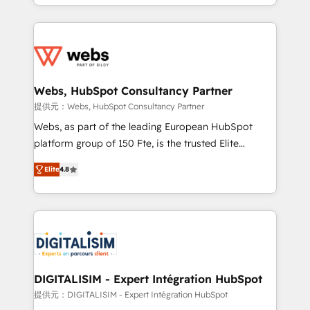
solve all your HubSpot challenges and improve user
sales, and service hubs • Built-in flexibility for
adoption, sales process and marketing results.
startups to global brands
Services 📚 Onboarding your team to HubSpot for
the first time 🔧 Designing and optimising your
HubSpot set-up for better results 🌐 Website design
and build using HubSpot 🔌 Integrating HubSpot
Webs, HubSpot Consultancy Partner
with other systems 🎓 Training your teams to be
提供元：Webs, HubSpot Consultancy Partner
HubSpot pros 📊 Lead generation services using
Webs, as part of the leading European HubSpot
HubSpot Why us? - SIX HubSpot Accreditations -
platform group of 150 Fte, is the trusted Elite
awarded by HubSpot after a rigorous process for
HubSpot CRM Partner offering you a roadmap on
CRM, Solutions Architecture, Onboarding , Data
Elite
4.8
maximizing EBITDA and achieving Commercial
Migration, Custom Integration & Platform
Excellence. With our targeted processes, we
Enablement -Onboarded over 500 businesses to
strengthen your digital transformation and minimize
HubSpot -Top 1% of partners worldwide -In-house
costs. As HubSpot's Advanced Accredited CRM
team of 25+ experts Contact us today to help you
Implementation partner, we provide expertise to
get more from your investment in HubSpot.
drive your business forward. Since 2015 we are fully
www.bbdboom.com
dedicated to HubSpot and with an experienced
DIGITALISIM - Expert Intégration HubSpot
team (50+), we work with reputable companies in
提供元：DIGITALISIM - Expert Intégration HubSpot
B2B sectors such as manufacturing, SaaS and