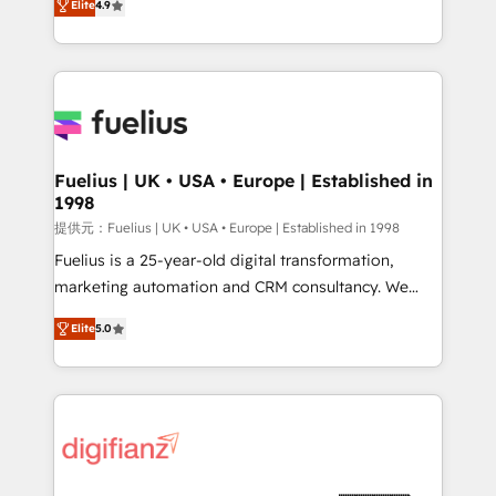
Elite
4.9
implement the platform into complex business
𝘴𝘶𝘱𝘦𝘳 𝘳𝘦𝘴𝘱𝘰𝘯𝘴𝘪𝘷𝘦)
environments, optimise what you've got and make
sure you can actually use it, build your website in
HubSpot or create an inbound marketing strategy
for you and execute it on HubSpot. We are on the
G-Cloud 14 CCS (Crown Commercial Service)
framework, meaning we've been accredited by
Fuelius | UK • USA • Europe | Established in
1998
HubSpot and vetted by the CCS, which means we
can support public sector companies as well the
提供元：Fuelius | UK • USA • Europe | Established in 1998
other ones listed in our profile. Our services: -
Fuelius is a 25-year-old digital transformation,
HubSpot implementation - HubSpot CMS website
marketing automation and CRM consultancy. We
build We can do lots of things. But everything we do
enable mid-market and enterprise clients to
Elite
5.0
is there for you to: - Grow revenue, and run your
maximise their return from digital and fuel their
business more efficiently - Build stronger
growth. We modernise platforms, streamline
relationships with customers - Make better
operations that are causing inefficiencies, improve
decisions with data - Find a new voice and reach
customer experiences, integrate systems, and
more people - Get the most out of your HubSpot
supercharge revenue operations Key services: • CRM
investment
Implementation • Systems Integration • Digital