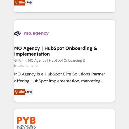
Elite
4.9
to your needs and sales objectives. With 125+
migrate, replatform, and scale smarter. We specialize
certifications, we are part of the most certified
in high-impact CRM and CMS migrations and
Canadian agencies, and we both hold Onboarding
onboarding from platforms like Salesforce, NetSuite,
Accreditations. Based in Canada (coast to coast), our
Zoho, Pardot, Marketo, Microsoft Dynamics, Wix,
services are offered in both English & French.
WordPress and legacy CRMs, turning fragmented
systems into unified, growth-ready HubSpot
architectures that accelerate revenue operations and
MO Agency | HubSpot Onboarding &
Implementation
performance. - Multi-object CRM migration, cleanup,
and implementation. - Pre-built and custom
提供元：MO Agency | HubSpot Onboarding &
Implementation
integrations across your full tech stack. - Custom
MO Agency is a HubSpot Elite Solutions Partner
object setup, CMS builds, and full-funnel automation.
offering HubSpot implementation, marketing
- Dashboards, lifecycle campaigns, and lead
automation, CRM and RevOps consulting, B2B SEO,
nurturing sequences. - Cross-hub setup across
Elite
5.0
paid media, content marketing, AEO and GEO (AI
Marketing, Sales, Operations, and Service Hubs. -
search optimisation), and HubSpot Content Hub and
Ongoing optimization, managed support, and
WordPress development. We work with enterprise
scalable retainers. Let’s make HubSpot your most
and growth-led companies across technology,
powerful growth engine. Built to convert, scale, and
professional services, financial services and
drive results.