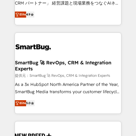
Move from any legacy CRM. Zero downtime, full data
CRM パートナー」 経営課題と現場業務をつなぐAIネイ
integrity. ➤ Implementation: Configure HubSpot to
ティブ・エージェンシーとして、HubSpot Eliteの実装
run your revenue process. Sales, marketing, and
Elite
4.9
力で顧客フロント業務を再設計します。 💡 100inc は何
service wired together. ➤ AI and Integrations: Layer
をする会社か？ HubSpotを共通基盤に、AIエージェン
Breeze AI, custom agents, and APIs to remove
トを組み込んだ顧客フロント業務（マーケティング・営
manual work. ➤ Ongoing Management: Monthly
業・CS）を組織全体で設計・実装する日本のAIネイテ
tune-ups, feature rollouts, adoption coaching. Buying
ィブ・エージェンシーです。事業部・グループ会社・部
HubSpot, switching to it, or reviving a stale portal?
門が分立する組織で、データと業務プロセスのサイロ化
We are built for the work.
を、CRMを軸とした全社共通基盤に再構築します。意
SmartBug 🚀 RevOps, CRM & Integration
Experts
思決定者・PMO・現場担当者に並走します。 1️⃣
HubSpot導入・活用支援 顧客データの一元化から、
提供元：SmartBug 🚀 RevOps, CRM & Integration Experts
GTMの見える化・自動化まで。全Hub統合運用、デー
As a 3x HubSpot North America Partner of the Year,
タ品質設計、グループ横断のCRM統合に対応します。
SmartBug Media transforms your customer lifecycle
2️⃣ AIエージェント組織構築 営業・マーケティング業務
into a revenue engine. Our unified ecosystem
Elite
5.0
の一部をAIが自律実行する組織への移行を設計・実装。
includes specialized divisions Globalia (AI &
Breeze・Claude等をHubSpotと連携させ、役割定義・
Software) and Point Success Media (Paid Media),
運用ルール・成果指標まで含めて設計します。 3️⃣ 全社
making this the official home for all three brands. 🔄
DX × AI推進のPMO伴走支援 複数部門をまたぐDX×AI変
Implementation & Integration - Seamless migrations
革を、構想から実装・定着までPMOとして主導。「設
and system integrations powered by Globalia’s