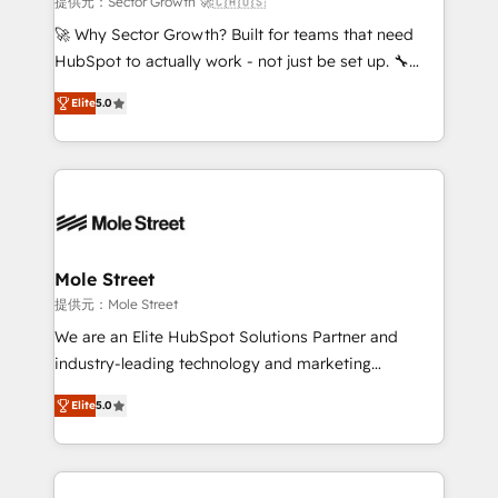
提供元：Sector Growth 🚀🇨🇦🇺🇸
with good people' and have worked with incredible
🚀 Why Sector Growth? Built for teams that need
brands. You can see some of them on our website,
HubSpot to actually work - not just be set up. 🔧
along with plenty of case studies.
HubSpot Experts: Onboarding, migrations,
Elite
5.0
automation, and training built for adoption. ⚡ Highly
Technical Execution: ERP, EMR and Custom
Integrations; complex builds delivered in weeks, not
months. 🤖 AI Consulting & Agents: AI-powered
workflows; automation agents; process optimization
inside HubSpot. 🏆 Industry Experience: 🏥
Healthcare: HIPAA implementations; secure data
Mole Street
workflows 💼 Financial Services: compliant
提供元：Mole Street
workflows; audit-ready reporting ⚖️ Legal: client
We are an Elite HubSpot Solutions Partner and
intake; pipeline and document workflows 🛒 E-
industry-leading technology and marketing
Commerce: Shopify, WooCommerce; lifecycle and
consultancy. Our focus is on enterprise and mid-
revenue automation 🏢 Real Estate: deal pipelines;
Elite
5.0
market B2B companies globally that want a strategic
portfolio and lifecycle management 🏭
approach to execute their goals through creative
Manufacturing: ERP integrations; operational
applications of our solutions; Technical HubSpot
alignment 🛡️ Compliance & Data Considerations:
Consulting, Content Marketing, Growth-Driven