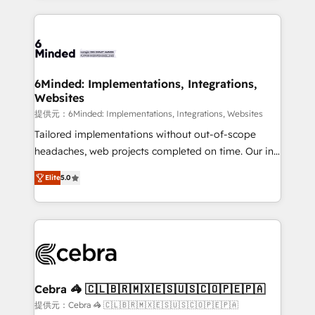
Our Expertise 🔹 Onboarding & Implementation:
Accredited HubSpot Partner, ensuring smooth setup
tailored to your GTM motion. 🔹 Migrations: Move
from other CRMs to HubSpot without data loss or
downtime. 🔹 RevOps Strategy: Align teams,
6Minded: Implementations, Integrations,
Websites
processes, and data to drive revenue efficiency. 🔹
Integrations: Connect HubSpot with your tech stack
提供元：6Minded: Implementations, Integrations, Websites
for better adoption. 🔹 Custom Solutions: Build
Tailored implementations without out-of-scope
tailored apps, workflows, and configurations. We are
headaches, web projects completed on time. Our in-
SOC 2 Type II and ISO 27001 certified, reinforcing
house team of certified CRM architects, experts,
Elite
5.0
our commitment to data security and compliance. At
developers, designers, and marketers handles all
OneMetric, we help revenue teams focus on the
aspects of your HubSpot. ✨ 400+ global clients ✨
OneMetric that matters most: revenue.
100+ seamless migrations from 15+ different CRMs
✨ 100,000+ hours in HubSpot projects, 75+ full Hub
implementations, and 5,000+ pages ✨ CS: Clients
generating 7-digit MRR from inbound campaigns ✨
CS: 245% organic growth & +751% new visitors for a
Cebra 🦓 🇨🇱🇧🇷🇲🇽🇪🇸🇺🇸🇨🇴🇵🇪🇵🇦
full-funnel HubSpot project ✨ CS: 415% conversion
提供元：Cebra 🦓 🇨🇱🇧🇷🇲🇽🇪🇸🇺🇸🇨🇴🇵🇪🇵🇦