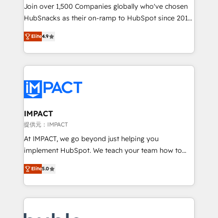
people, exciting ideas and can-do mentality, we
Join over 1,500 Companies globally who've chosen
ensure revenue growth on a daily basis. So tell us
HubSnacks as their on-ramp to HubSpot since 2014
your challenge; our passionate and growth driven
Simple pay-as-you-go plans that accelerate value...
Elite
4.9
team of 100+ experts is ready for you! Driving digital
1️⃣ Set Up | Onboarding New or Check-fixing existing
growth | www.brightdigital.com
HubSpot portals 2️⃣ Scale Up | 100% HubSpot Task
Execution... Global 24/7 ... All Experts 3️⃣ Integrate |
your entire Tech Stack with Custom Integrations
Slash months from your API Integration project... ⬅️
Click "Contact Business" ⬅️ to access 150+ Kickstart
Integration templates that put HubSpot in the center
IMPACT
of your tech stack, syncing... 🛍️ Shopify or
提供元：IMPACT
WooCommerce 💲 Stripe or Paypal 💰 Sage or
At IMPACT, we go beyond just helping you
Netsuite 🤖 Google or Microsoft ✍️ DocuSign or
implement HubSpot. We teach your team how to
PandaDoc 🌐 Avalara or Quaderno HubSnacks holds
master it. As the creators of the Endless Customers
the rare Advanced "Custom Integrations"
Elite
5.0
System™ (the next evolution of They Ask, You
Accreditation, securely sync data across... 🔄 any
Answer), we’re the only HubSpot partner built
apps, in any direction. Stuck on your old CRM..?
entirely around coaching and training. That means
Migrate | seamlessly off your old CRM onto a clean
we don’t do the work for you; we help you build the
new HubSpot portal with Advanced Website and