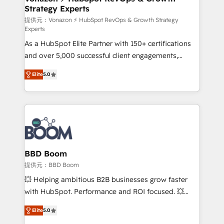
Strategy Experts
pour aligner les équipes marketing, commerciales et
support client (data migration, synchronisation API,
提供元：Vonazon ⚡ HubSpot RevOps & Growth Strategy
Experts
audit et maintenance) ➤ La création de sites internet
As a HubSpot Elite Partner with 150+ certifications
de conversion qui transforment les visiteurs en
and over 5,000 successful client engagements,
opportunités d'affaires ➤ La mise en place de
Vonazon turns marketing complexity into
stratégies d'acquisition marketing (SEO, SEA,
Elite
5.0
measurable, scalable growth. From onboarding to
inbound, automatisation marketing, ABM, IA,
enterprise-grade campaigns, our in-house team
emailing) Informations clés : - 10 ans d'expérience -
builds scalable strategies that drive long-term
100+ intégrations CRM HubSpot réussies - 40
revenue. ⚙️ HubSpot Integration & Optimization •
experts conseil - 150 certifications HubSpot
Seamless CRM, CMS, and automation setup •
cumulées
Complex platform migrations and data cleanups •
Custom APIs and third-party integrations 📈 End-to-
BBD Boom
End Revenue Acceleration • Lifecycle marketing and
提供元：BBD Boom
pipeline growth programs • Sales enablement tools
💥 Helping ambitious B2B businesses grow faster
and CRM optimization • Retention strategies with
with HubSpot. Performance and ROI focused. 💥
customer journey mapping 🏅 Elite-Level HubSpot
BBD Boom is the HubSpot partner that can help you
Execution • 750+ onboardings and 2,000+
Elite
5.0
to HubSpot Better. We work with your teams to
implementations • Deep expertise across marketing,