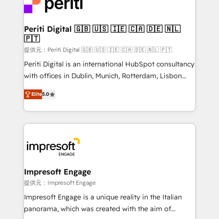
and—most importantly—simple. That’s why we lean
you grow faster, smarter, and with impact.
into bold ideas and shape them into thoughtful
products and strategies that actually make a
Periti Digital 🇬🇧 🇺🇸 🇮🇪 🇨🇦 🇩🇪 🇳🇱
🇵🇹
difference.
提供元：Periti Digital 🇬🇧 🇺🇸 🇮🇪 🇨🇦 🇩🇪 🇳🇱 🇵🇹
Periti Digital is an international HubSpot consultancy
with offices in Dublin, Munich, Rotterdam, Lisbon
and New York. 🔎 We are focused on enhancing
Elite
5.0
revenue-generation strategies for clients through
complete integration of core business processes
and systems (such as ERP and e-commerce
platforms) with HubSpot, driving efficiency and
results. 🎯 We present a solution-centric approach
and we're focused on HubSpot. We work with some
of HubSpot's most important customers to generate
Impresoft Engage
value from the platform in the long term. 🤖 We have
提供元：Impresoft Engage
worked 400+ HubSpot customers across industries
Impresoft Engage is a unique reality in the Italian
but specialise in the more complex projects where
panorama, which was created with the aim of
data migration, AI, and systems integrations