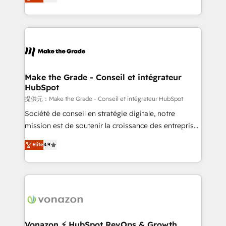
téléphonie, etc.) • Alignement des équipes grâce à un
outil et des données partagées • Amélioration de la
collecte et de l’analyse des données pour des
décisions éclairées • Optimisation de l’efficacité et
de la productivité des équipes Notre équipe de 30
consultants certifiés HubSpot aborde chaque projet
avec un engagement total, alignant processus
Make the Grade - Conseil et intégrateur
HubSpot
métiers et technologie, et guidant vos équipes à
travers le changement, tout en centrant vos objectifs
提供元：Make the Grade - Conseil et intégrateur HubSpot
d’entreprise. Grâce à une méthodologie éprouvée
Société de conseil en stratégie digitale, notre
auprès de plus de 400 clients, nous comprenons
mission est de soutenir la croissance des entreprises
rapidement vos enjeux et intégrons parfaitement
B2B à travers l’acquisition de nouveaux clients,
Elite
4.9
HubSpot dans votre organisation. Pour toute
l'intégration CRM et le développement des revenus
question technique ou besoin de structuration de
auprès de vos comptes existants. En France et à
votre projet HubSpot, contactez notre équipe pour
l'international, nous travaillons avec des ETI
un échange dédié.
ambitieuses, des grands groupes voulant aller au-
delà d’une simple transformation digitale et des
startups florissantes. Nos 3 grandes expertises sont :
➤ L’intégration de CRM et de méthodologie RevOps
Vonazon ⚡ HubSpot RevOps & Growth