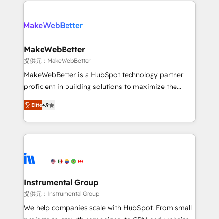
only firm in the world to hold Elite Partner
there’s a good chance one of our globally integrated
Accreditations with both HubSpot and Clay, our
teams has worked with clients just like you Let’s
clients gain a unique advantage in CRM architecture,
explore whether S2 is the partner you’ve been
pipeline generation, data intelligence, and go-to-
looking for...and get your next big initiative moving!
market execution. Why B2B Businesses Choose RP: -
MakeWebBetter
Secure: Soc2 compliant 🛡️ - Pricing: Implementations
提供元：MakeWebBetter
starting at $1,5k 💵 - Speed: Launch in 14 days ⚡ -
MakeWebBetter is a HubSpot technology partner
Global: 75+ RPers across five continents 🌐 - Scale:
proficient in building solutions to maximize the
Largest organically grown & fastest tiering Elite
operational efficiency of HubSpot. The fastest-
HubSpot Partner 🪴 - Sales Hub: More
Elite
4.9
growing tech-enabler & facilitator, MakeWebBetter,
implementations than any other Partner 💻 -
hands you the blend of HubSpot expertise &
Migrations: We convert Salesforce addicts to
eminent solutions & integrations. Trust us to
HubSpot evangelists 🧡 Don't hire a marketing
streamline your HubSpot experience. 🚀HubSpot
agency for an Ops problem. Don't hire a technical
Elite Partners with 10+ years of HubSpot experience
agency for a growth problem. Hire a partner built to
🤝HubSpot Premier Integration partner 🤝Google
solve both.
Premier Partner 2023 🌟5 HubSpot Accreditations 🌟
Instrumental Group
Won HubSpot Theme Challenge 2021 🌟INBOUND’19
提供元：Instrumental Group
HubSpot Rising Star Why us? Harnessing the full
We help companies scale with HubSpot. From small
potential of the powerful HubSpot CRM. ✔️A team of