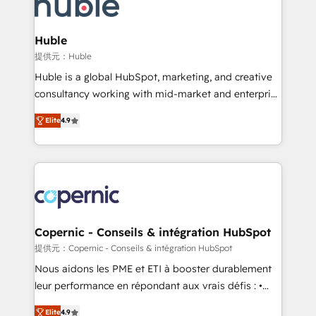
skills, processes, and internal team you need to
CRM Migrations using our in-house "HubScrub" Tool.
attract the right buyers, close deals faster, and grow
without outside dependencies. You’ll learn how to: •
Huble
Set up, audit, and organize your HubSpot portal •
提供元：Huble
Get your sales team fully using HubSpot • Track
Huble is a global HubSpot, marketing, and creative
pipeline and revenue across the entire buyer journey
consultancy working with mid-market and enterprise
• Build an in-house marketing team that drives
businesses. We go beyond implementation, shaping
growth • Create content and videos that attract
Elite
4.9
the strategy, processes, and teams that turn
buyers • Use AI to scale smarter Our coaching-led
HubSpot into a genuine growth engine. Named
approach works best for companies that are done
HubSpot's Global Partner of the Year in 2024,
with outsourcing and ready to build something that
consistently ranked among their top 5 partners
lasts. So if you're ready to become the most trusted
worldwide, and with over 15 years in the ecosystem,
voice in your market, let’s talk.
Huble has built a track record that speaks for itself.
One company, one operating model, delivering
Copernic - Conseils & intégration HubSpot
across offices and consulting teams in the UK, USA,
提供元：Copernic - Conseils & intégration HubSpot
Canada, Germany, France, Belgium, Singapore, and
Nous aidons les PME et ETI à booster durablement
South Africa. Certified compliant with ISO/IEC
leur performance en répondant aux vrais défis : •
27001:2022 and ISO 9001:2015 across all seven
Intégration de HubSpot avec d’autres outils (ERP,
international offices and 175+ employees.
Elite
4.9