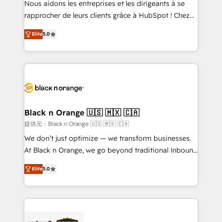
Nous aidons les entreprises et les dirigeants à se
business services. We prepare a customized
rapprocher de leurs clients grâce à HubSpot ! Chez
business case that demonstrates the value and
DIGITALISIM, nous avons l'intime conviction que la
impact of your digital transformation, including a
Elite
5.0
réussite des entreprises passe par l’innovation web,
detailed financial rationale with a focus on ROI and
le marketing digital, et la relation client ! C'est
TCO. As a trusted extension of your team, we
pourquoi, nos experts sont à la fois capables de
believe in the power of partnership. Together, we
gérer votre projet de création de site internet, votre
embark on a transformational journey that sets your
référencement, votre stratégie digitale et le pilotage
business up for long-term success. Unlock your
et l'intégration d'HubSpot ! Les grandes phases d'un
business. If not now, when?
projet HubSpot avec DIGITALISIM : 🧽 Nettoyage,
Black n Orange 🇺🇸 🇲🇽 🇨🇦
migration et intégration des bases de données. 🚀
提供元：Black n Orange 🇺🇸 🇲🇽 🇨🇦
Développement des interfaces avec vos logiciels
We don’t just optimize — we transform businesses.
métiers ⚙️ Configuration de la plateforme HubSpot
At Black n Orange, we go beyond traditional Inbound
📈 Configuration de rapports et tableaux de bord 🤝
Marketing with our exclusive methodologies:
Book Process & Guidelines utilisateurs 🎓
Elite
5.0
BOOMS and BOOST. Together, they form a powerful
Formations des utilisateurs
combination that has driven success for over 800
businesses worldwide. As Elite HubSpot Partners, we
specialize in crafting high-performance growth
strategies that integrate data-driven marketing,