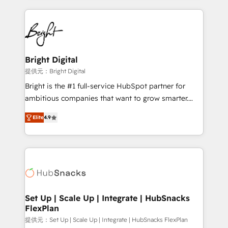
Growth-Driven Design Agency of the Year 🏆2015
automation, integration, and AI innovation to deliver
Became the 5th Agency to reach Diamond 🏆2014
lasting impact. We specialize in: • Turnkey and end-
HubSpot COS Performance Award 🏆2014 HubSpot
to-end HubSpot implementations • Onboarding for
COS Design Award 🏆2013 HubSpot Marketplace
Sales, Service, Marketing & Content Hubs • AI voice
Provider of the Year 🏆2011 Became a HubSpot
and chat agents, predictive automation, and smart
Bright Digital
Partner 📆Founded in 1997
workflows • Salesforce + HubSpot integration •
提供元：Bright Digital
RevOps and AI-driven sales enablement • Website
Bright is the #1 full-service HubSpot partner for
design and CMS development • ERP integration: SAP,
ambitious companies that want to grow smarter.
NetSuite, Microsoft Dynamics, … • Data cleansing
From HubSpot onboarding, to training, from
and CRM migration from any platform •
Elite
4.9
developing a new website to lead generation and
Client/member portals built on HubSpot • Custom
digital marketing; we do it all (and with great
and complex integrations: SAM.gov, GovWin,
results)! In short, our services include: - HubSpot
QuickBooks, PandaDoc, ClickUp, Shopify, Mapsly,
consultancy: onboarding, training, data migration -
WooCommerce, BuilderTrend, and more Experience
HubSpot development: websites, custom modules,
the difference — reach out to see how AI + HubSpot
integrations - Marketing & sales solutions: digital
can transform your business.
marketing, advertising, campaigns, content and
Set Up | Scale Up | Integrate | HubSnacks
FlexPlan
design We connect people, data and technology to
improve customer experiences. With our bright
提供元：Set Up | Scale Up | Integrate | HubSnacks FlexPlan