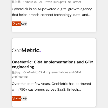
提供元：Cyberclick | AI-Driven HubSpot Elite Partner
Cyberclick is an AI-powered digital growth agency
that helps brands connect technology, data, and
creativity to achieve measurable results. Founded in
Elite
4.9
Barcelona and operating across Spain, LATAM, and
the UK, we support global companies in building
smarter marketing, sales, and customer success
strategies. As the only HubSpot Elite Partner in
Iberia (Spain & Portugal), we combine human insight
with intelligent automation to drive sustainable
growth. Our multidisciplinary team designs solutions
OneMetric: CRM Implementations and GTM
engineering
that simplify complexity, boost performance, and
turn innovation into real impact. 🌍 Highlights •
提供元：OneMetric: CRM Implementations and GTM
engineering
HubSpot Partner since 2012 • 2022 EMEA Impact
Over the past few years, OneMetric has partnered
Award: Best Integration • 150+ successful HubSpot
with 750+ customers across SaaS, fintech,
projects • Clients in 30+ industries • Proprietary
healthcare, real estate, and other industries. With
technology for integrations • Multilingual team:
Elite
4.9
150+ HubSpot-certified experts, we deliver scalable
English, Spanish, Portuguese & Italian 👉 Grow
solutions to complex GTM and RevOps challenges.
smarter with AI and HubSpot.