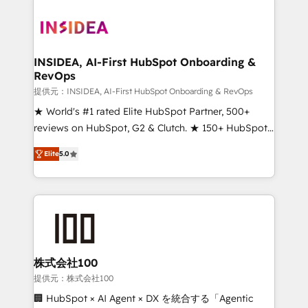
INSIDEA, AI-First HubSpot Onboarding &
RevOps
提供元：INSIDEA, AI-First HubSpot Onboarding & RevOps
★ World's #1 rated Elite HubSpot Partner, 500+
reviews on HubSpot, G2 & Clutch. ★ 150+ HubSpot
Certified Experts & Trainers across the team ★
Elite
5.0
1,500+ implementations across five continents ★ AI-
First, RevOps-led, Onboarding obsessed ★
Company of the Year 2024/25 INSIDEA helps
growing companies turn HubSpot into a revenue
engine. We onboard your team, migrate your data,
and build AI-powered workflows that drive adoption
from week one, in your time zone. What we do ➤
株式会社100
Onboarding: Live in weeks, with workflows built
提供元：株式会社100
around your business, not a template. ➤ Migration:
🏢 HubSpot × AI Agent × DX を統合する「Agentic