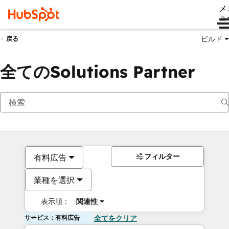
メ
ュ
ビルド
戻る
全てのSolutions Partner
フィルター
有料広告
業種を選択
表示順：
関連性
サービス：有料広告
全てをクリア