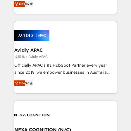
integrate HubSpot with complex solutions like SAP,
Elite
5.0
generating aspect of your business. We’re proud
MicroSoft, custom solutions,... Our company also has
HubSpot Elite Solutions Partners and devout CRM
strong experience with HubSpot CRM extension,
nerds who can harness HubSpot’s custom digital
mobile apps for Field Service Management and
tools to improve each touchpoint of your customer
Retail execution, CPQ, customer portals and
experience. Working hand-in-hand with your team,
HubSpot CMS developments. And we're champions
we’ll assemble a RevOps machine that drives more
when it comes to complex data migrations.
traffic, generates better leads and crushes your
Avidly APAC
revenue goals. We've worked with thousands of
提供元：Avidly APAC
HubSpot customers and we'd love to work with you
Officially APAC's #1 HubSpot Partner every year
too! Clients come to us for: Advanced CRM solutions
since 2019, we empower businesses in Australia,
System Integrations both Custom and Native to
New Zealand, and globally to realise their full
HubSpot Data System Migrations between systems
Elite
5.0
potential through enterprise HubSpot CRM
to HubSpot New lead generation strategies Time-
implementation. And we deliver best practice across
saving automations Fresh growth campaigns Robust
the whole HubSpot platform, covering marketing,
help desk Unified revenue operations Dynamic
sales, service, CMS and integrations. We work with
website development Award-winning creative
all businesses, from start-up to Enterprise, and have
design We live and breathe HubSpot and are ready
delivered the largest HubSpot implementations in
to take on real challenges!
the world. Our human approach to digital
NEXA COGNITION (N/C)