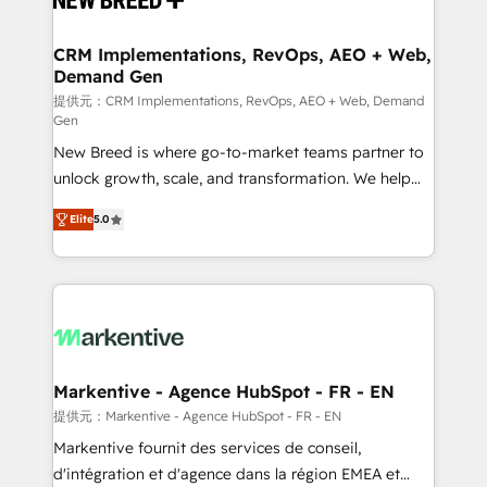
定の代行ではなく、設計の責任」を引き受け、部門横断
technical development team. - 19 HubSpot-certified
の統合・浸透・変革管理を実行します。 ▸ CMS戦略設
trainers to drive platform adoption. 📈 Revenue
CRM Implementations, RevOps, AEO + Web,
計・構築：リード獲得・CVR・SEOを前提にした情報設
Demand Gen
Generation - Full-funnel marketing and high-
計・導線設計・テンプレート設計をContent Hubで一体
performance advertising via Point Success Media. -
提供元：CRM Implementations, RevOps, AEO + Web, Demand
Gen
提供。 ▸ 既存CRM・MAからの移行支援：Salesforce・
Expert deployment of Breeze AI and custom agents
Marketo・Pardot等からの移行、カスタム設計、履歴
New Breed is where go-to-market teams partner to
to automate growth. 🏆 Elite Excellence - 8 platform
データ移行と活用設計まで。 ▸ AEO対応：ChatGPT・
unlock growth, scale, and transformation. We help
accreditations and deep HIPAA-compliance
Perplexity等のAI検索からの流入・引用を前提にコンテ
companies activate HubSpot’s AI-powered
expertise. - A team of 250+ experts dedicated to
Elite
5.0
ンツとサイト構造を最適化。 🏆 なぜ100incを選ぶの
customer platform and operationalize HubSpot’s
your resilient growth.
か？ ✓ HubSpot Eliteパートナー認定 ✓ HubSpotアワ
Loop Marketing framework through expert-led
ード受賞・HUGリーダー ✓ ISO27001:2022 /
services, smart agents, and purpose-built apps,
ISO9001:2015 取得 ✓ 400社以上の導入実績 ✓
tailored to your business. Together, we unlock
HubSpot大百科 出版 CRM・AI活用に関するご相談、現
results, fast. ⚙️CRM & RevOps: Align all Hubs to your
状整理の壁打ちなど、構想段階からお気軽にお問い合わ
buyer journey for clean data, scalability, & reporting.
せください。
🎯Demand Gen & ABM: Drive pipeline with inbound,
Markentive - Agence HubSpot - FR - EN
ABM, AEO, SEO, & paid media. 👩‍💻Web Design:
提供元：Markentive - Agence HubSpot - FR - EN
Build high-performing websites with UX, messaging,
Markentive fournit des services de conseil,
& conversion strategy that drive results. 🤖AI
d'intégration et d'agence dans la région EMEA et