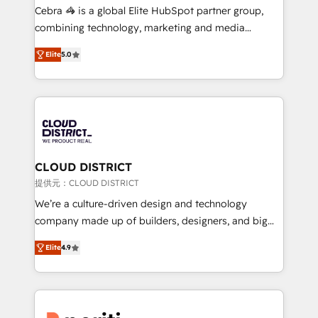
boost with a new HubSpot site Recognized leaders:
Cebra 🦓 is a global Elite HubSpot partner group,
🏆 HubSpot Platform Migration Impact Award 🏆
combining technology, marketing and media
Clutch HubSpot Global Leader 🏆 Finalist: HubSpot
expertise across Latin America and Southern
Inbound Campaign of the Year 🏆 Gold AVA Digital
Elite
5.0
Europe, with teams across 7 countries. Born in Chile,
Award for Best Website 🌟 Accreditations: CRM
we combine local insight with international reach to
Implementation, HubSpot Content Experience, CRM
help businesses grow through technology, creativity,
Data Migration & Custom Integration
AI and strategy. For over 12 years, we’ve delivered
500+ HubSpot implementations, building end-to-
end solutions that integrate CRM, AI automation,
inbound and loop marketing, content, and digital
CLOUD DISTRICT
creativity. Our multicultural team works in Spanish,
提供元：CLOUD DISTRICT
Portuguese, and English to design scalable strategies
We’re a culture-driven design and technology
that drive measurable growth. 🌎 Highlights: • 10+
company made up of builders, designers, and big
years as a HubSpot partner. • 2023 Impact Awards:
thinkers. We blend strategy, design, and
Platform Migration Excellence. • Top 3 Partner of the
Elite
4.9
development—always fueled by curiosity—to turn
Year LATAM 2022, 2023, 2024, 2025. • Partner of the
ideas, opportunities, and challenges into meaningful
Year 2024. • Organizer of Aliados.ai (AI, marketing &
experiences. To us, technology is more than just
tech global congress). 👉 Ready to scale your
code; it’s about creating things that are useful, cool,
business with HubSpot? Let Cebra’s experts help