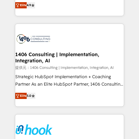
putting Customer Experience at the center by
represent key aspects of the project's success.
Elite
4.9
creating digital environments capable of integrating
people, processes and data. We offer the best
digital solutions on the market, ranging from CRM
processes and technologies to digital strategy, from
marketing automation to online and offline sales
processes through Customer Service Management,
allowing companies to optimize processes and meet
1406 Consulting | Implementation,
Integration, AI
the needs of the customer. We are part of Impresoft
Group, a group of specialized and complementary
提供元：1406 Consulting | Implementation, Integration, AI
companies that divide their offer into 4
Strategic HubSpot Implementation + Coaching
Competence Centers: Smart Manufacturing,
Partner As an Elite HubSpot Partner, 1406 Consulting
Customer First, Enabling Technologies & Security.
helps mid-market revenue teams transform how
Elite
5.0
The synergies generated by these integrations,
they sell, market, and serve. We don't just build your
together with the combination of talents, skills,
HubSpot—we teach your team to own it, then stay
solutions and services, have allowed the group to
to help you keep winning. What We Do ⚙️ CRM
build an unrivaled offering portfolio on the market
Implementations across Marketing, Sales, Service,
to accompany companies on their digital
Data & Content 📈 Sales & Marketing Alignment +
transformation journey.
Revenue Team Enablement 🤖 Breeze AI & Custom