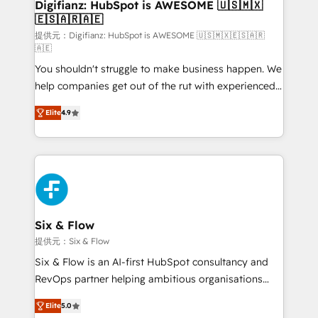
Transformation / Web Development • RevOps &
Digifianz: HubSpot is AWESOME 🇺🇸🇲🇽
🇪🇸🇦🇷🇦🇪
Sales Consulting • Marketing Automation What
makes us different? 🚀 Top 0.5% of global HubSpot
提供元：Digifianz: HubSpot is AWESOME 🇺🇸🇲🇽🇪🇸🇦🇷
🇦🇪
agencies ⚙️ The strongest technical ability and
You shouldn't struggle to make business happen. We
integration capabilities 💼 Consultative, long-term
help companies get out of the rut with experienced,
partners who will embed ourselves into your
process-oriented teams implementing HubSpot
business, processes and systems 🏢 We specialise in
Elite
4.9
Marketing, Sales, Service, CMS and Operations Hub,
working with mid-market and enterprise
so selling and actually engaging with your customers
organisations, global organisations and those with
feels easy and pain-free. We are a top ranked
complex use cases 🏆 CRM Implementation,
HubSpot Elite Partner, winner of Rookie of the Year
Platform Enablement, Custom Integration and
and Customer First Awards, 4.9/5 rating in HubSpot
Onboarding Accredited 🔐 ISO27001 & ISO9001
Reviews and 4.9/5 rating in Clutch Reviews. Digifianz
Certified
helps the following industries: logistics & 3PL, home
Six & Flow
improvement & construction, branding and
提供元：Six & Flow
commercialization, real estate, health, education,
Six & Flow is an AI-first HubSpot consultancy and
SaaS, Software Dev & IT and consulting, make the
RevOps partner helping ambitious organisations
most out of their HubSpot experience operating in
grow with clarity, confidence, and intelligence.
the United States, EU, UAE, Mexico and Latin
Elite
5.0
Operating across the UK, Netherlands, Ireland, and