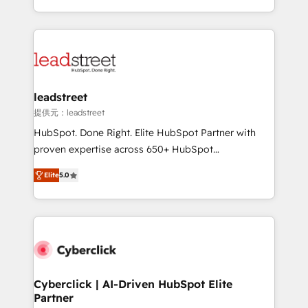
America. From casual user to super fan: make
Canada, we’ve delivered thousands of successful
HubSpot an experience you LOVE!
HubSpot projects for mid-market and enterprise
clients worldwide, with over 10 years experience. We
combine HubSpot, data, and AI to design connected
go-to-market systems that align people, process,
and technology for predictable, scalable revenue
leadstreet
growth. Our expertise spans RevOps, CRM and data
提供元：leadstreet
architecture, AI enablement, and strategic marketing,
HubSpot. Done Right. Elite HubSpot Partner with
delivered through our proprietary FLAIR framework
proven expertise across 650+ HubSpot
for responsible AI adoption. As a HubSpot Elite
implementations. With 12+ years of HubSpot
Partner and ISO 27001:2022 certified consultancy,
Elite
5.0
experience, we help you use the HubSpot platform
we blend strategy, creativity, and technology to help
to its fullest capacity, improve your current HubSpot
organisations scale smarter and grow stronger.
website, or build your new one.
Cyberclick | AI-Driven HubSpot Elite
Partner