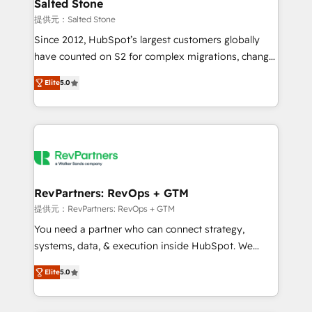
we turn complexity into clarity, human at global
Salted Stone
scale. 🏆 HubSpot’s CEO called us “the partner of the
提供元：Salted Stone
future.” Others agree it is proof of trust built through
Since 2012, HubSpot’s largest customers globally
measurable impact.
have counted on S2 for complex migrations, change
management, systems integration, and creative
Elite
5.0
solutions that deliver measurable impact and
transform brand experiences As one of the few full-
service creative agencies in the HubSpot
ecosystem, we blend strategy, technology, & award-
winning design to build scalable, globally
regionalized HubSpot websites, integrated
marketing campaigns, & RevOps frameworks that
RevPartners: RevOps + GTM
fuel long-term success We connect the entire
提供元：RevPartners: RevOps + GTM
customer lifecycle through seamless integrations,
You need a partner who can connect strategy,
ensure long-term adoption with change-
systems, data, & execution inside HubSpot. We
management programs, and align marketing, sales,
bridge the gap where most agencies fall short by
and service to drive sustainable growth With 6 key
Elite
5.0
combining GTM strategy with technical execution to
HubSpot accreditations and experience across
solve the right problem with the right solution. As the
hundreds of organizations in dozens of industries,