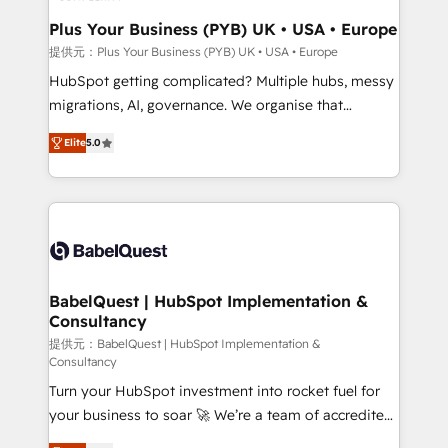
industrial sectors. Offices in Johannesburg, Cape
Town, Dubai & London. 500+ HubSpot CRM
Plus Your Business (PYB) UK • USA • Europe
implementations delivered. AI visibility coverage
提供元：Plus Your Business (PYB) UK • USA • Europe
across ChatGPT, Claude, Perplexity, Gemini and
HubSpot getting complicated? Multiple hubs, messy
Google AI Overviews. HubSpot Impact Award -
migrations, AI, governance. We organise that
Customer First HubSpot Impact Award - Integrations
complexity, so your team can put HubSpot to work...
Innovation HubSpot Impact Award - Platform
Elite
5.0
Welcome to our Profile! We help with: • CRM
Migration Excellence HubSpot Impact Award -
implementation, reports, workflows, and team
Platform Excellence 40+ full-time HubSpot
training • CRM migration from Salesforce, Pipedrive,
professionals. 100s of certifications and
Dynamics and others • Technical projects including
accreditations with HubSpot.
custom API integrations • AI governance for
HubSpot-centred operations A little about us: •
Boutique 'Elite' team of 12 • 150+ clients across Sales
BabelQuest | HubSpot Implementation &
Consultancy
Hub, Marketing Hub, Service Hub, Data Hub and
CMS • ISO/IEC 27001:2022, ISO 9001:2015, and ISO
提供元：BabelQuest | HubSpot Implementation &
Consultancy
42001:2023 certified - the AI management standard •
Turn your HubSpot investment into rocket fuel for
GuardHub: our AI governance framework, built on
your business to soar 🚀 We’re a team of accredited
ISO 42001 Ready for the next step? Click the 👈
HubSpot experts ready to help you. We can
'𝗖𝗼𝗻𝘁𝗮𝗰𝘁 𝗯𝘂𝘀𝗶𝗻𝗲𝘀𝘀' button to get in touch (𝘸𝘦'𝘳𝘦