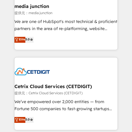
Mexico, USA, and Portugal—we've executed over a
media junction
hundred successful operations. Our approach,
提供元：media junction
rooted in RevOps principles, integrates analysis,
We are one of HubSpot's most technical & proficient
training, planning, and qualification. Leveraging
partners in the area of re-platforming, website
technology, data analytics, CRM optimization, and
design & development. We specialize in multi-hub
Elite
5.0
inbound marketing tactics, we focus on
implementations for mid-market & enterprise
understanding, nurturing, and converting leads.
companies. We are woman-owned, powered by
Partner with us to unlock your business's full
coffee, and we ❤️ dogs. We produce award-winning
potential and achieve sustained growth in today's
work for our clients. 🏆2023 Technical Expertise
competitive market.
Impact Award 🏆2022 Technical Expertise Impact
Award 🏆2022 Platform Migration Excellence Impact
Award 🏆2020 Elite Solutions Partner 🏆2019
Cetrix Cloud Services (CETDIGIT)
Integrations HubSpot Impact Award 🏆2019
提供元：Cetrix Cloud Services (CETDIGIT)
Marketing Enablement HubSpot Impact Award 🏆
We’ve empowered over 2,000 entities — from
2018 Website Design HubSpot Impact Award 🏆2017
Fortune 500 companies to fast-growing startups
Website Design HubSpot Impact Award 🏆2016
and nonprofits — to streamline operations, scale
Elite
5.0
Growth-Driven Design Agency of the Year 🏆2016
revenue, and unlock the full potential of HubSpot.
Sales Enablement HubSpot Impact Award 🏆2015
With deep technical and industry expertise, we fuse