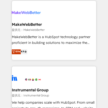
service creative agencies in the HubSpot
addicts to HubSpot evangelists 🧡 Don't hire a
ecosystem, we blend strategy, technology, & award-
marketing agency for an Ops problem. Don't hire a
winning design to build scalable, globally
technical agency for a growth problem. Hire a
regionalized HubSpot websites, integrated
partner built to solve both.
marketing campaigns, & RevOps frameworks that
MakeWebBetter
fuel long-term success We connect the entire
提供元：MakeWebBetter
customer lifecycle through seamless integrations,
MakeWebBetter is a HubSpot technology partner
ensure long-term adoption with change-
proficient in building solutions to maximize the
management programs, and align marketing, sales,
operational efficiency of HubSpot. The fastest-
Elite
4.9
and service to drive sustainable growth With 6 key
growing tech-enabler & facilitator, MakeWebBetter,
HubSpot accreditations and experience across
hands you the blend of HubSpot expertise &
hundreds of organizations in dozens of industries,
eminent solutions & integrations. Trust us to
there’s a good chance one of our globally integrated
streamline your HubSpot experience. 🚀HubSpot
teams has worked with clients just like you Let’s
Elite Partners with 10+ years of HubSpot experience
explore whether S2 is the partner you’ve been
🤝HubSpot Premier Integration partner 🤝Google
looking for...and get your next big initiative moving!
Premier Partner 2023 🌟5 HubSpot Accreditations 🌟
Instrumental Group
Won HubSpot Theme Challenge 2021 🌟INBOUND’19
提供元：Instrumental Group
HubSpot Rising Star Why us? Harnessing the full
We help companies scale with HubSpot. From small
potential of the powerful HubSpot CRM. ✔️A team of