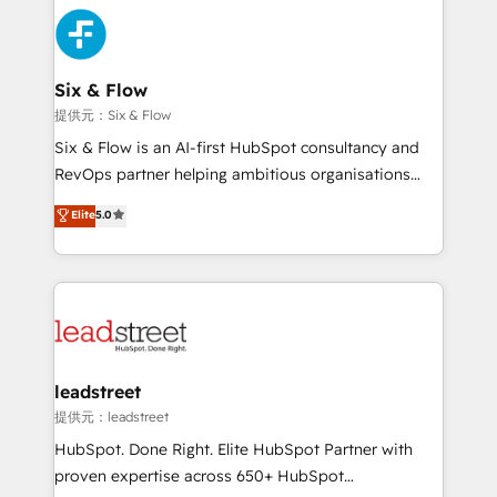
HubSpot Elite Partner, winner of Rookie of the Year
Platform Enablement, Custom Integration and
and Customer First Awards, 4.9/5 rating in HubSpot
Onboarding Accredited 🔐 ISO27001 & ISO9001
Reviews and 4.9/5 rating in Clutch Reviews. Digifianz
Certified
helps the following industries: logistics & 3PL, home
Six & Flow
improvement & construction, branding and
提供元：Six & Flow
commercialization, real estate, health, education,
Six & Flow is an AI-first HubSpot consultancy and
SaaS, Software Dev & IT and consulting, make the
RevOps partner helping ambitious organisations
most out of their HubSpot experience operating in
grow with clarity, confidence, and intelligence.
Elite
5.0
the United States, EU, UAE, Mexico and Latin
Operating across the UK, Netherlands, Ireland, and
America. From casual user to super fan: make
Canada, we’ve delivered thousands of successful
HubSpot an experience you LOVE!
HubSpot projects for mid-market and enterprise
clients worldwide, with over 10 years experience. We
combine HubSpot, data, and AI to design connected
go-to-market systems that align people, process,
and technology for predictable, scalable revenue
leadstreet
growth. Our expertise spans RevOps, CRM and data
提供元：leadstreet
architecture, AI enablement, and strategic marketing,
HubSpot. Done Right. Elite HubSpot Partner with
delivered through our proprietary FLAIR framework
proven expertise across 650+ HubSpot
for responsible AI adoption. As a HubSpot Elite