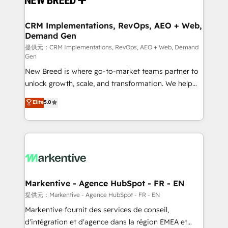
定の代行ではなく、設計の責任」を引き受け、部門横断
technical development team. - 19 HubSpot-certified
の統合・浸透・変革管理を実行します。 ▸ CMS戦略設
trainers to drive platform adoption. 📈 Revenue
CRM Implementations, RevOps, AEO + Web,
計・構築：リード獲得・CVR・SEOを前提にした情報設
Demand Gen
Generation - Full-funnel marketing and high-
計・導線設計・テンプレート設計をContent Hubで一体
performance advertising via Point Success Media. -
提供元：CRM Implementations, RevOps, AEO + Web, Demand
Gen
提供。 ▸ 既存CRM・MAからの移行支援：Salesforce・
Expert deployment of Breeze AI and custom agents
Marketo・Pardot等からの移行、カスタム設計、履歴
New Breed is where go-to-market teams partner to
to automate growth. 🏆 Elite Excellence - 8 platform
データ移行と活用設計まで。 ▸ AEO対応：ChatGPT・
unlock growth, scale, and transformation. We help
accreditations and deep HIPAA-compliance
Perplexity等のAI検索からの流入・引用を前提にコンテ
companies activate HubSpot’s AI-powered
expertise. - A team of 250+ experts dedicated to
Elite
5.0
ンツとサイト構造を最適化。 🏆 なぜ100incを選ぶの
customer platform and operationalize HubSpot’s
your resilient growth.
か？ ✓ HubSpot Eliteパートナー認定 ✓ HubSpotアワ
Loop Marketing framework through expert-led
ード受賞・HUGリーダー ✓ ISO27001:2022 /
services, smart agents, and purpose-built apps,
ISO9001:2015 取得 ✓ 400社以上の導入実績 ✓
tailored to your business. Together, we unlock
HubSpot大百科 出版 CRM・AI活用に関するご相談、現
results, fast. ⚙️CRM & RevOps: Align all Hubs to your
状整理の壁打ちなど、構想段階からお気軽にお問い合わ
buyer journey for clean data, scalability, & reporting.
せください。
🎯Demand Gen & ABM: Drive pipeline with inbound,
Markentive - Agence HubSpot - FR - EN
ABM, AEO, SEO, & paid media. 👩‍💻Web Design:
提供元：Markentive - Agence HubSpot - FR - EN
Build high-performing websites with UX, messaging,
Markentive fournit des services de conseil,
& conversion strategy that drive results. 🤖AI
d'intégration et d'agence dans la région EMEA et