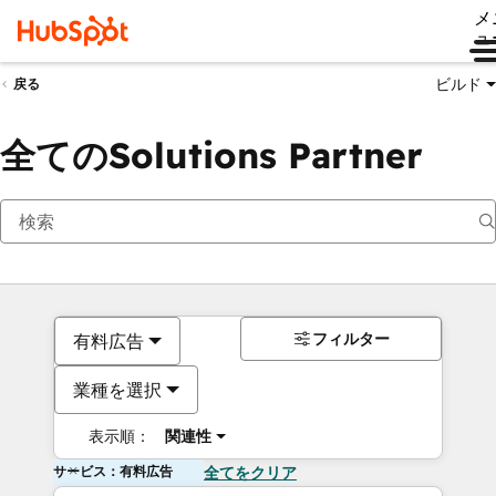
メ
ュ
ビルド
戻る
全てのSolutions Partner
フィルター
有料広告
業種を選択
表示順：
関連性
サービス：有料広告
全てをクリア