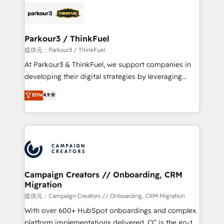
specialize in crafting high-performance growth
strategies that integrate data-driven marketing,
automation, and revenue intelligence to help
companies scale faster and smarter. 🔹 BOOMS:
Parkour3 / ThinkFuel
Demand generation for all your buyers With BOOMS,
提供元：Parkour3 / ThinkFuel
you invest in 100% of your buyers, accelerating your
At Parkour3 & ThinkFuel, we support companies in
growth and positioning yourself as an undisputed
developing their digital strategies by leveraging
leader. 🔹 BOOST: Optimize your digital
technologies and automating their marketing and
Elite
4.9
transformation process A methodology designed to
sales processes to generate growth. Our offer spans
implement HubSpot effectively and optimize your
from Strategy to Operations. We specialize in CRM
digital processes. 🔹 Trusted by Industry Leaders
onboarding and implementation, web design, sales
With an average rating of 4.9/5 and a proven track
& marketing automation, and digital marketing. With
record of business transformation, our growth-first
extensive experience working with tech companies
approach has helped brands dominate their
and manufacturers since 2002, we are committed to
markets.
empowering our clients and developing their
Campaign Creators // Onboarding, CRM
Migration
autonomy. Get to grips with HubSpot through
guided implementation and seamless integration of
提供元：Campaign Creators // Onboarding, CRM Migration
the CRM platform into your digital ecosystem. Would
With over 600+ HubSpot onboardings and complex
you like support in deploying your inbound
platform implementations delivered, CC is the go-to