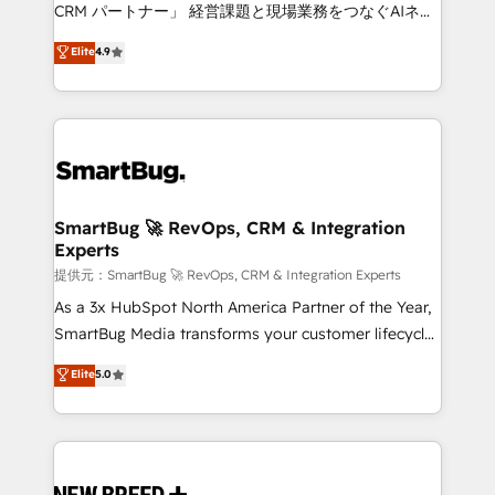
Move from any legacy CRM. Zero downtime, full data
CRM パートナー」 経営課題と現場業務をつなぐAIネイ
integrity. ➤ Implementation: Configure HubSpot to
ティブ・エージェンシーとして、HubSpot Eliteの実装
Elite
4.9
run your revenue process. Sales, marketing, and
力で顧客フロント業務を再設計します。 💡 100inc は何
service wired together. ➤ AI and Integrations: Layer
をする会社か？ HubSpotを共通基盤に、AIエージェン
Breeze AI, custom agents, and APIs to remove
トを組み込んだ顧客フロント業務（マーケティング・営
manual work. ➤ Ongoing Management: Monthly
業・CS）を組織全体で設計・実装する日本のAIネイテ
tune-ups, feature rollouts, adoption coaching. Buying
ィブ・エージェンシーです。事業部・グループ会社・部
HubSpot, switching to it, or reviving a stale portal?
門が分立する組織で、データと業務プロセスのサイロ化
We are built for the work.
を、CRMを軸とした全社共通基盤に再構築します。意
SmartBug 🚀 RevOps, CRM & Integration
Experts
思決定者・PMO・現場担当者に並走します。 1️⃣
HubSpot導入・活用支援 顧客データの一元化から、
提供元：SmartBug 🚀 RevOps, CRM & Integration Experts
GTMの見える化・自動化まで。全Hub統合運用、デー
As a 3x HubSpot North America Partner of the Year,
タ品質設計、グループ横断のCRM統合に対応します。
SmartBug Media transforms your customer lifecycle
2️⃣ AIエージェント組織構築 営業・マーケティング業務
into a revenue engine. Our unified ecosystem
Elite
5.0
の一部をAIが自律実行する組織への移行を設計・実装。
includes specialized divisions Globalia (AI &
Breeze・Claude等をHubSpotと連携させ、役割定義・
Software) and Point Success Media (Paid Media),
運用ルール・成果指標まで含めて設計します。 3️⃣ 全社
making this the official home for all three brands. 🔄
DX × AI推進のPMO伴走支援 複数部門をまたぐDX×AI変
Implementation & Integration - Seamless migrations
革を、構想から実装・定着までPMOとして主導。「設
and system integrations powered by Globalia’s