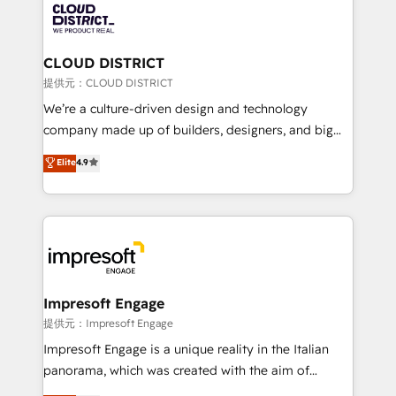
500+ HubSpot implementations, building end-to-
end solutions that integrate CRM, AI automation,
inbound and loop marketing, content, and digital
CLOUD DISTRICT
creativity. Our multicultural team works in Spanish,
提供元：CLOUD DISTRICT
Portuguese, and English to design scalable strategies
We’re a culture-driven design and technology
that drive measurable growth. 🌎 Highlights: • 10+
company made up of builders, designers, and big
years as a HubSpot partner. • 2023 Impact Awards:
thinkers. We blend strategy, design, and
Elite
4.9
Platform Migration Excellence. • Top 3 Partner of the
development—always fueled by curiosity—to turn
Year LATAM 2022, 2023, 2024, 2025. • Partner of the
ideas, opportunities, and challenges into meaningful
Year 2024. • Organizer of Aliados.ai (AI, marketing &
experiences. To us, technology is more than just
tech global congress). 👉 Ready to scale your
code; it’s about creating things that are useful, cool,
business with HubSpot? Let Cebra’s experts help
and—most importantly—simple. That’s why we lean
you grow faster, smarter, and with impact.
into bold ideas and shape them into thoughtful
products and strategies that actually make a
Impresoft Engage
difference.
提供元：Impresoft Engage
Impresoft Engage is a unique reality in the Italian
panorama, which was created with the aim of
putting Customer Experience at the center by