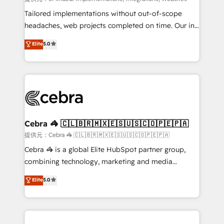
Integrations: Connect HubSpot with your tech stack
Tailored implementations without out-of-scope
for better adoption. 🔹 Custom Solutions: Build
headaches, web projects completed on time. Our in-
tailored apps, workflows, and configurations. We are
house team of certified CRM architects, experts,
Elite
5.0
SOC 2 Type II and ISO 27001 certified, reinforcing
developers, designers, and marketers handles all
our commitment to data security and compliance. At
aspects of your HubSpot. ✨ 400+ global clients ✨
OneMetric, we help revenue teams focus on the
100+ seamless migrations from 15+ different CRMs
OneMetric that matters most: revenue.
✨ 100,000+ hours in HubSpot projects, 75+ full Hub
implementations, and 5,000+ pages ✨ CS: Clients
generating 7-digit MRR from inbound campaigns ✨
CS: 245% organic growth & +751% new visitors for a
Cebra 🦓 🇨🇱🇧🇷🇲🇽🇪🇸🇺🇸🇨🇴🇵🇪🇵🇦
full-funnel HubSpot project ✨ CS: 415% conversion
提供元：Cebra 🦓 🇨🇱🇧🇷🇲🇽🇪🇸🇺🇸🇨🇴🇵🇪🇵🇦
boost with a new HubSpot site Recognized leaders:
Cebra 🦓 is a global Elite HubSpot partner group,
🏆 HubSpot Platform Migration Impact Award 🏆
combining technology, marketing and media
Clutch HubSpot Global Leader 🏆 Finalist: HubSpot
expertise across Latin America and Southern
Elite
5.0
Inbound Campaign of the Year 🏆 Gold AVA Digital
Europe, with teams across 7 countries. Born in Chile,
Award for Best Website 🌟 Accreditations: CRM
we combine local insight with international reach to
Implementation, HubSpot Content Experience, CRM
help businesses grow through technology, creativity,
Data Migration & Custom Integration
AI and strategy. For over 12 years, we’ve delivered