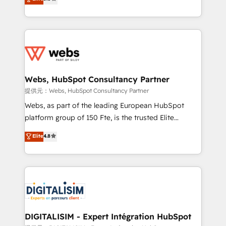
to HubSpot Better. We work with your teams to
Execution • 750+ onboardings and 2,000+
solve all your HubSpot challenges and improve user
implementations • Deep expertise across marketing,
adoption, sales process and marketing results.
sales, and service hubs • Built-in flexibility for
Services 📚 Onboarding your team to HubSpot for
startups to global brands
the first time 🔧 Designing and optimising your
HubSpot set-up for better results 🌐 Website design
and build using HubSpot 🔌 Integrating HubSpot
Webs, HubSpot Consultancy Partner
with other systems 🎓 Training your teams to be
提供元：Webs, HubSpot Consultancy Partner
HubSpot pros 📊 Lead generation services using
Webs, as part of the leading European HubSpot
HubSpot Why us? - SIX HubSpot Accreditations -
platform group of 150 Fte, is the trusted Elite
awarded by HubSpot after a rigorous process for
HubSpot CRM Partner offering you a roadmap on
Elite
4.8
CRM, Solutions Architecture, Onboarding , Data
maximizing EBITDA and achieving Commercial
Migration, Custom Integration & Platform
Excellence. With our targeted processes, we
Enablement -Onboarded over 500 businesses to
strengthen your digital transformation and minimize
HubSpot -Top 1% of partners worldwide -In-house
costs. As HubSpot's Advanced Accredited CRM
team of 25+ experts Contact us today to help you
Implementation partner, we provide expertise to
get more from your investment in HubSpot.
drive your business forward. Since 2015 we are fully
www.bbdboom.com
dedicated to HubSpot and with an experienced
DIGITALISIM - Expert Intégration HubSpot