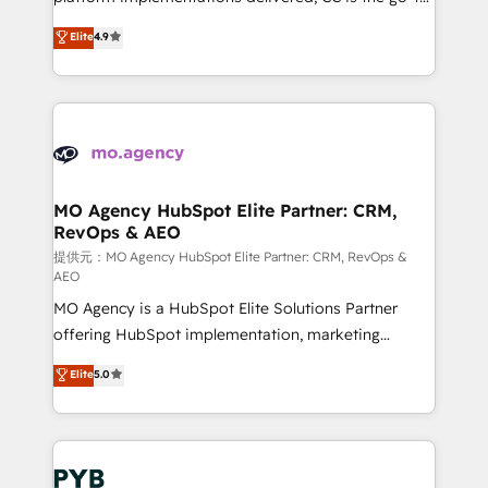
marketing strategy? We'll provide support tailored
Elite Solutions Partner for businesses ready to
Elite
4.9
to your needs and sales objectives. With 125+
migrate, replatform, and scale smarter. We specialize
certifications, we are part of the most certified
in high-impact CRM and CMS migrations and
Canadian agencies, and we both hold Onboarding
onboarding from platforms like Salesforce, NetSuite,
Accreditations. Based in Canada (coast to coast), our
Zoho, Pardot, Marketo, Microsoft Dynamics, Wix,
services are offered in both English & French.
WordPress and legacy CRMs, turning fragmented
systems into unified, growth-ready HubSpot
architectures that accelerate revenue operations and
MO Agency HubSpot Elite Partner: CRM,
RevOps & AEO
performance. - Multi-object CRM migration, cleanup,
and implementation. - Pre-built and custom
提供元：MO Agency HubSpot Elite Partner: CRM, RevOps &
AEO
integrations across your full tech stack. - Custom
MO Agency is a HubSpot Elite Solutions Partner
object setup, CMS builds, and full-funnel automation.
offering HubSpot implementation, marketing
- Dashboards, lifecycle campaigns, and lead
automation, CRM and RevOps consulting, data
nurturing sequences. - Cross-hub setup across
Elite
5.0
architecture, sales enablement, lifecycle automation,
Marketing, Sales, Operations, and Service Hubs. -
lead scoring and revenue reporting. HubSpot,
Ongoing optimization, managed support, and
Salesforce and integrated enterprise stacks. Digital
scalable retainers. Let’s make HubSpot your most
Marketing, Answer Engine Optimisation, and
powerful growth engine. Built to convert, scale, and