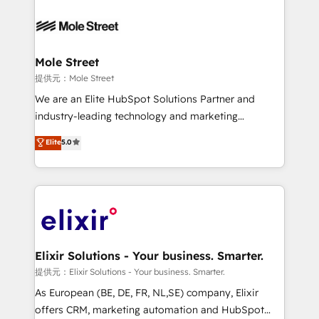
months. 🤖 AI Consulting & Agents: AI-powered
workflows; automation agents; process optimization
inside HubSpot. 🏆 Industry Experience: 🏥
Healthcare: HIPAA implementations; secure data
Mole Street
workflows 💼 Financial Services: compliant
提供元：Mole Street
workflows; audit-ready reporting ⚖️ Legal: client
We are an Elite HubSpot Solutions Partner and
intake; pipeline and document workflows 🛒 E-
industry-leading technology and marketing
Commerce: Shopify, WooCommerce; lifecycle and
consultancy. Our focus is on enterprise and mid-
Elite
5.0
revenue automation 🏢 Real Estate: deal pipelines;
market B2B companies globally that want a strategic
portfolio and lifecycle management 🏭
approach to execute their goals through creative
Manufacturing: ERP integrations; operational
applications of our solutions; Technical HubSpot
alignment 🛡️ Compliance & Data Considerations:
Consulting, Content Marketing, Growth-Driven
HIPAA-aware; CASL-compliant; GDPR-ready
Design, Migrations + Integrations. Mole Street’s
implementations where required 💡 Why 500+
mission is empowering others to realize their
Clients Choose Us: Elite Partner; technical, fast, and
greatness, which is achieved through creating
Elixir Solutions - Your business. Smarter.
built to scale.
absolute clarity, derived from a well-defined
提供元：Elixir Solutions - Your business. Smarter.
strategy, executed well, and reported on with clear
As European (BE, DE, FR, NL,SE) company, Elixir
results. The culture is driven by core values; Joy, Grit,
offers CRM, marketing automation and HubSpot