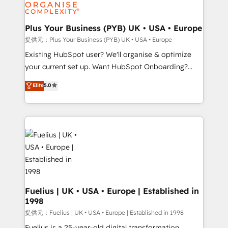
Generative Engine Optimisation (AI Search),
drive results.
HubSpot Content Hub, WordPress development,
B2B SEO, paid media, and content. We work with
Plus Your Business (PYB) UK • USA • Europe
enterprise and growth-led companies across
提供元：Plus Your Business (PYB) UK • USA • Europe
technology, professional services, financial services
Existing HubSpot user? We'll organise & optimize
and industrial sectors. Offices in Johannesburg, Cape
your current set up. Want HubSpot Onboarding?
Town and London. 500+ HubSpot CRM
We'll customise your CRM & automate your business
Elite
5.0
implementations delivered. AI visibility coverage
processes. Welcome to our Profile! We can help
across ChatGPT, Claude, Perplexity, Gemini and
with... • CRM implementation, reports & workflows,
Google AI Overviews. HubSpot Impact Award -
and team training • CRM migration: Salesforce,
Customer First HubSpot Impact Award - Integrations
Pipedrive, Dynamics etc • Technical projects inc.
Innovation HubSpot Impact Award - Platform
Custom API integrations A little about us... • Boutique
Migration Excellence HubSpot Impact Award -
'Elite' Team (12 super skilled members) • 150+ Clients
Platform Excellence 35+ full-time HubSpot
for Sales Hub, Marketing Hub, Service Hub, Data
professionals.
Hub and Website (CMS) • ISO/IEC 27001:2022, ISO
9001:2015 and now... ISO 42001: 2023 certified •
Fuelius | UK • USA • Europe | Established in
1998
Exclusive AI 'GuardHub' governance framework,
based on ISO 42001 - helping you 'organise
提供元：Fuelius | UK • USA • Europe | Established in 1998
complexity' 𝗥𝗲𝗮𝗱𝘆 𝗳𝗼𝗿 𝘁𝗵𝗲 𝗻𝗲𝘅𝘁 𝘀𝘁𝗲𝗽? Click the
Fuelius is a 25-year-old digital transformation,