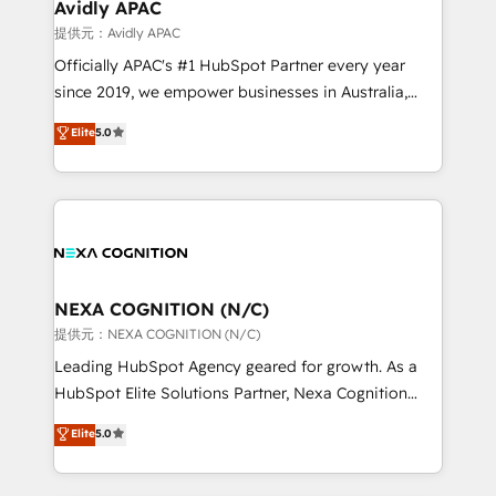
traffic, generates better leads and crushes your
Avidly APAC
revenue goals. We've worked with thousands of
提供元：Avidly APAC
HubSpot customers and we'd love to work with you
Officially APAC's #1 HubSpot Partner every year
too! Clients come to us for: Advanced CRM solutions
since 2019, we empower businesses in Australia,
System Integrations both Custom and Native to
New Zealand, and globally to realise their full
Elite
5.0
HubSpot Data System Migrations between systems
potential through enterprise HubSpot CRM
to HubSpot New lead generation strategies Time-
implementation. And we deliver best practice across
saving automations Fresh growth campaigns Robust
the whole HubSpot platform, covering marketing,
help desk Unified revenue operations Dynamic
sales, service, CMS and integrations. We work with
website development Award-winning creative
all businesses, from start-up to Enterprise, and have
design We live and breathe HubSpot and are ready
delivered the largest HubSpot implementations in
to take on real challenges!
the world. Our human approach to digital
NEXA COGNITION (N/C)
transformation is designed for businesses who want
提供元：NEXA COGNITION (N/C)
to grow. And we're passionate about APAC
Leading HubSpot Agency geared for growth. As a
businesses leading the world in technology, agility
HubSpot Elite Solutions Partner, Nexa Cognition
and productivity. We also have a proven track
ranks in the top 1% of global HubSpot Partners and
Elite
5.0
record migrating businesses from CRM & Marketing
has been one of the longest-standing partners since
Platforms such as Salesforce, Dynamics, Pipedrive,
2012. We empower businesses to harness the full
and Marketo onto HubSpot. Our methodology