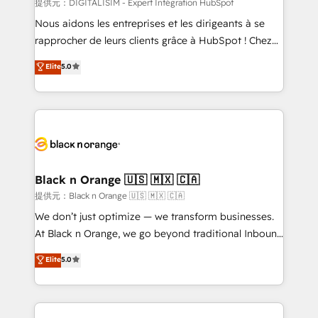
team (50+), we work with reputable companies in
提供元：DIGITALISIM - Expert Intégration HubSpot
B2B sectors such as manufacturing, SaaS and
Nous aidons les entreprises et les dirigeants à se
business services. We prepare a customized
rapprocher de leurs clients grâce à HubSpot ! Chez
business case that demonstrates the value and
DIGITALISIM, nous avons l'intime conviction que la
Elite
5.0
impact of your digital transformation, including a
réussite des entreprises passe par l’innovation web,
detailed financial rationale with a focus on ROI and
le marketing digital, et la relation client ! C'est
TCO. As a trusted extension of your team, we
pourquoi, nos experts sont à la fois capables de
believe in the power of partnership. Together, we
gérer votre projet de création de site internet, votre
embark on a transformational journey that sets your
référencement, votre stratégie digitale et le pilotage
business up for long-term success. Unlock your
et l'intégration d'HubSpot ! Les grandes phases d'un
business. If not now, when?
projet HubSpot avec DIGITALISIM : 🧽 Nettoyage,
Black n Orange 🇺🇸 🇲🇽 🇨🇦
migration et intégration des bases de données. 🚀
提供元：Black n Orange 🇺🇸 🇲🇽 🇨🇦
Développement des interfaces avec vos logiciels
We don’t just optimize — we transform businesses.
métiers ⚙️ Configuration de la plateforme HubSpot
At Black n Orange, we go beyond traditional Inbound
📈 Configuration de rapports et tableaux de bord 🤝
Marketing with our exclusive methodologies:
Elite
5.0
Book Process & Guidelines utilisateurs 🎓
BOOMS and BOOST. Together, they form a powerful
Formations des utilisateurs
combination that has driven success for over 800
businesses worldwide. As Elite HubSpot Partners, we