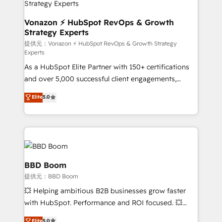
pour aligner les équipes marketing, commerciales et
support client (data migration, synchronisation API,
Vonazon ⚡ HubSpot RevOps & Growth
Strategy Experts
audit et maintenance) ➤ La création de sites internet
de conversion qui transforment les visiteurs en
提供元：Vonazon ⚡ HubSpot RevOps & Growth Strategy
Experts
opportunités d'affaires ➤ La mise en place de
As a HubSpot Elite Partner with 150+ certifications
stratégies d'acquisition marketing (SEO, SEA,
and over 5,000 successful client engagements,
inbound, automatisation marketing, ABM, IA,
Vonazon turns marketing complexity into
emailing) Informations clés : - 10 ans d'expérience -
Elite
5.0
measurable, scalable growth. From onboarding to
100+ intégrations CRM HubSpot réussies - 40
enterprise-grade campaigns, our in-house team
experts conseil - 150 certifications HubSpot
builds scalable strategies that drive long-term
cumulées
revenue. ⚙️ HubSpot Integration & Optimization •
Seamless CRM, CMS, and automation setup •
Complex platform migrations and data cleanups •
BBD Boom
Custom APIs and third-party integrations 📈 End-to-
提供元：BBD Boom
End Revenue Acceleration • Lifecycle marketing and
💥 Helping ambitious B2B businesses grow faster
pipeline growth programs • Sales enablement tools
with HubSpot. Performance and ROI focused. 💥
and CRM optimization • Retention strategies with
BBD Boom is the HubSpot partner that can help you
customer journey mapping 🏅 Elite-Level HubSpot
Elite
5.0