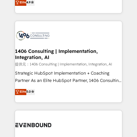
Elite
4.9
creating digital environments capable of integrating
people, processes and data. We offer the best
digital solutions on the market, ranging from CRM
processes and technologies to digital strategy, from
marketing automation to online and offline sales
processes through Customer Service Management,
allowing companies to optimize processes and meet
1406 Consulting | Implementation,
Integration, AI
the needs of the customer. We are part of Impresoft
Group, a group of specialized and complementary
提供元：1406 Consulting | Implementation, Integration, AI
companies that divide their offer into 4
Strategic HubSpot Implementation + Coaching
Competence Centers: Smart Manufacturing,
Partner As an Elite HubSpot Partner, 1406 Consulting
Customer First, Enabling Technologies & Security.
helps mid-market revenue teams transform how
Elite
5.0
The synergies generated by these integrations,
they sell, market, and serve. We don't just build your
together with the combination of talents, skills,
HubSpot—we teach your team to own it, then stay
solutions and services, have allowed the group to
to help you keep winning. What We Do ⚙️ CRM
build an unrivaled offering portfolio on the market
Implementations across Marketing, Sales, Service,
to accompany companies on their digital
Data & Content 📈 Sales & Marketing Alignment +
transformation journey.
Revenue Team Enablement 🤖 Breeze AI & Custom