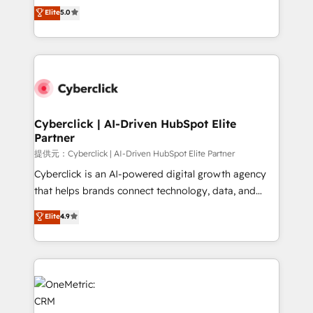
implementations. With 12+ years of HubSpot
Elite
5.0
Partner and ISO 27001:2022 certified consultancy,
experience, we help you use the HubSpot platform
we blend strategy, creativity, and technology to help
to its fullest capacity, improve your current HubSpot
organisations scale smarter and grow stronger.
website, or build your new one.
Cyberclick | AI-Driven HubSpot Elite
Partner
提供元：Cyberclick | AI-Driven HubSpot Elite Partner
Cyberclick is an AI-powered digital growth agency
that helps brands connect technology, data, and
creativity to achieve measurable results. Founded in
Elite
4.9
Barcelona and operating across Spain, LATAM, and
the UK, we support global companies in building
smarter marketing, sales, and customer success
strategies. As the only HubSpot Elite Partner in
Iberia (Spain & Portugal), we combine human insight
with intelligent automation to drive sustainable