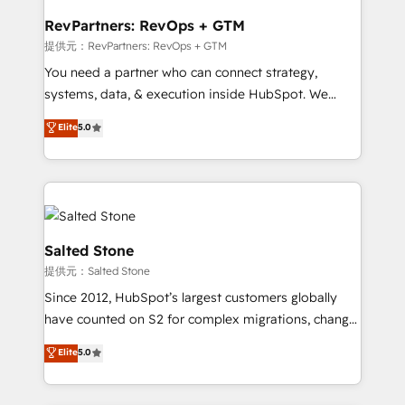
we turn complexity into clarity, human at global
scale. 🏆 HubSpot’s CEO called us “the partner of the
RevPartners: RevOps + GTM
future.” Others agree it is proof of trust built through
提供元：RevPartners: RevOps + GTM
measurable impact.
You need a partner who can connect strategy,
systems, data, & execution inside HubSpot. We
bridge the gap where most agencies fall short by
Elite
5.0
combining GTM strategy with technical execution to
solve the right problem with the right solution. As the
only firm in the world to hold Elite Partner
Accreditations with both HubSpot and Clay, our
clients gain a unique advantage in CRM architecture,
pipeline generation, data intelligence, and go-to-
Salted Stone
market execution. Why B2B Businesses Choose RP: -
提供元：Salted Stone
Secure: Soc2 compliant 🛡️ - Pricing: Implementations
Since 2012, HubSpot’s largest customers globally
starting at $1,5k 💵 - Speed: Launch in 14 days ⚡ -
have counted on S2 for complex migrations, change
Global: 250 professionals across five continents 🌐 -
management, systems integration, and creative
Scale: Fastest tiering Elite HubSpot Partner 🪴 -
Elite
5.0
solutions that deliver measurable impact and
Sales Hub: More implementations than any other
transform brand experiences As one of the few full-
Partner 💻 - Migrations: We convert Salesforce