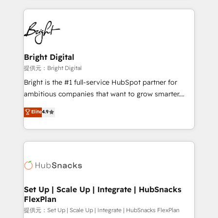
Growth-Driven Design Agency of the Year 🏆2015
automation, integration, and AI innovation to deliver
Became the 5th Agency to reach Diamond 🏆2014
lasting impact. We specialize in: • Turnkey and end-
HubSpot COS Performance Award 🏆2014 HubSpot
to-end HubSpot implementations • Onboarding for
COS Design Award 🏆2013 HubSpot Marketplace
Sales, Service, Marketing & Content Hubs • AI voice
Provider of the Year 🏆2011 Became a HubSpot
and chat agents, predictive automation, and smart
Bright Digital
Partner 📆Founded in 1997
workflows • Salesforce + HubSpot integration •
提供元：Bright Digital
RevOps and AI-driven sales enablement • Website
Bright is the #1 full-service HubSpot partner for
design and CMS development • ERP integration: SAP,
ambitious companies that want to grow smarter.
NetSuite, Microsoft Dynamics, … • Data cleansing
From HubSpot onboarding, to training, from
Elite
4.9
and CRM migration from any platform •
developing a new website to lead generation and
Client/member portals built on HubSpot • Custom
digital marketing; we do it all (and with great
and complex integrations: SAM.gov, GovWin,
results)! In short, our services include: - HubSpot
QuickBooks, PandaDoc, ClickUp, Shopify, Mapsly,
consultancy: onboarding, training, data migration -
WooCommerce, BuilderTrend, and more Experience
HubSpot development: websites, custom modules,
the difference — reach out to see how AI + HubSpot
integrations - Marketing & sales solutions: digital
can transform your business.
marketing, advertising, campaigns, content and
Set Up | Scale Up | Integrate | HubSnacks
FlexPlan
design We connect people, data and technology to
improve customer experiences. With our bright
提供元：Set Up | Scale Up | Integrate | HubSnacks FlexPlan