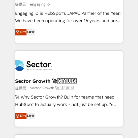
e de mais de 150 softwares globais permitindo
提供元：engaging.io
contratar e pagar a HubSpot em reais com nota
Engaging.io is HubSpot's JAPAC Partner of the Year!
fiscal no Brasil e gerar economia de até 50% na
We have been operating for over 16 years and are
contratação de softwares internacionais.
one of HubSpot's most experienced and technically
Elite
5.0
Oferecemos ainda agentes de IA especializados em
capable Agency Partners globally. We specialise in
HubSpot que automatizam tarefas executam rotinas
complex CRM migrations, implementations,
no CRM e mantêm os dados organizados, como um
integrations, custom CMS portal development,
especialista operando a plataforma 24/7. Hoje 300+
design & UX for mid to large to multi national
empresas em 13 países utilizam a Nexforce. Somos
businesses. Our teams are based in North America
a maior parceira da HubSpot na América Latina e
and APAC. We are HubSpot's top-ranked Advanced
líder no ranking global de sucesso do cliente da
Implementation Certified Partner and we contribute
Sector Growth 🚀🇨🇦🇺🇸
HubSpot.
to their advisory council. We strive to do 'good work
提供元：Sector Growth 🚀🇨🇦🇺🇸
with good people' and have worked with incredible
🚀 Why Sector Growth? Built for teams that need
brands. You can see some of them on our website,
HubSpot to actually work - not just be set up. 🔧
along with plenty of case studies.
HubSpot Experts: Onboarding, migrations,
Elite
5.0
automation, and training built for adoption. ⚡ Highly
Technical Execution: ERP, EMR and Custom
Integrations; complex builds delivered in weeks, not