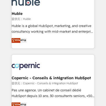
skills, processes, and internal team you need to
CRM Migrations using our in-house "HubScrub" Tool.
attract the right buyers, close deals faster, and grow
without outside dependencies. You’ll learn how to: •
Huble
Set up, audit, and organize your HubSpot portal •
提供元：Huble
Get your sales team fully using HubSpot • Track
Huble is a global HubSpot, marketing, and creative
pipeline and revenue across the entire buyer journey
consultancy working with mid-market and enterprise
• Build an in-house marketing team that drives
businesses. We go beyond implementation, shaping
Elite
4.9
growth • Create content and videos that attract
the strategy, processes, and teams that turn
buyers • Use AI to scale smarter Our coaching-led
HubSpot into a genuine growth engine. Named
approach works best for companies that are done
HubSpot's Global Partner of the Year in 2024,
with outsourcing and ready to build something that
consistently ranked among their top 5 partners
lasts. So if you're ready to become the most trusted
worldwide, and with over 15 years in the ecosystem,
voice in your market, let’s talk.
Huble has built a track record that speaks for itself.
One company, one operating model, delivering
Copernic - Conseils & intégration HubSpot
across offices and consulting teams in the UK, USA,
提供元：Copernic - Conseils & intégration HubSpot
Canada, Germany, France, Belgium, Singapore, and
Pas une agence. Un cabinet de conseil dédié
South Africa. Certified compliant with ISO/IEC
HubSpot depuis 10 ans. 30 consultants seniors, +500
27001:2022 and ISO 9001:2015 across all seven
clients, un ROI mesurable. Notre mission : faire de
Elite
4.9
international offices and 175+ employees.