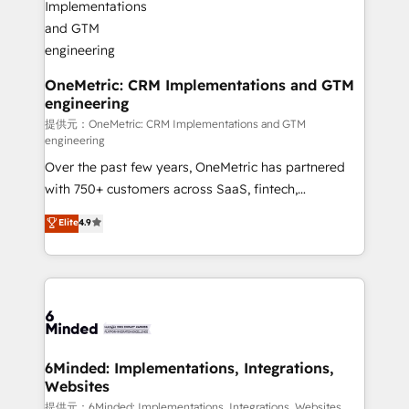
growth. Our multidisciplinary team designs solutions
that simplify complexity, boost performance, and
turn innovation into real impact. 🌍 Highlights •
HubSpot Partner since 2012 • 2022 EMEA Impact
OneMetric: CRM Implementations and GTM
engineering
Award: Best Integration • 150+ successful HubSpot
projects • Clients in 30+ industries • Proprietary
提供元：OneMetric: CRM Implementations and GTM
engineering
technology for integrations • Multilingual team:
Over the past few years, OneMetric has partnered
English, Spanish, Portuguese & Italian 👉 Grow
with 750+ customers across SaaS, fintech,
smarter with AI and HubSpot.
healthcare, real estate, and other industries. With
Elite
4.9
150+ HubSpot-certified experts, we deliver scalable
solutions to complex GTM and RevOps challenges.
Our Expertise 🔹 Onboarding & Implementation:
Accredited HubSpot Partner, ensuring smooth setup
tailored to your GTM motion. 🔹 Migrations:
Accredited HubSpot Partner, ensuring migration
from other CRMs to HubSpot without data loss or
6Minded: Implementations, Integrations,
Websites
downtime. 🔹 RevOps Strategy: Align teams,
processes, and data to drive revenue efficiency. 🔹
提供元：6Minded: Implementations, Integrations, Websites