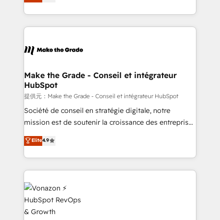
HubSpot un vrai levier de performance pour votre
organisation. Cela passe par la compréhension de
vos processus, la fiabilisation de vos données et
l'alignement de vos équipes — avant même d'ouvrir
la plateforme. Nos domaines d'intervention : -
Intégration & paramétrage HubSpot - Migration CRM
& reprise de données - Stratégie RevOps &
Make the Grade - Conseil et intégrateur
HubSpot
alignement Marketing / Sales - Data, reporting &
tableaux de bord - Onboarding, audit &
提供元：Make the Grade - Conseil et intégrateur HubSpot
optimisation - Intégrations métiers (ERP, téléphonie,
Société de conseil en stratégie digitale, notre
e-commerce) - Formation & accompagnement au
mission est de soutenir la croissance des entreprises
changement Nous intervenons auprès des PME, ETI
B2B à travers l’acquisition de nouveaux clients,
Elite
4.9
et grandes entreprises en France et à l'international,
l'intégration CRM et le développement des revenus
dans des secteurs variés : SaaS, immobilier,
auprès de vos comptes existants. En France et à
industrie, éducation, banque & assurance, transport
l'international, nous travaillons avec des ETI
& logistique.
ambitieuses, des grands groupes voulant aller au-
delà d’une simple transformation digitale et des
startups florissantes. Nos 3 grandes expertises sont :
➤ L’intégration de CRM et de méthodologie RevOps