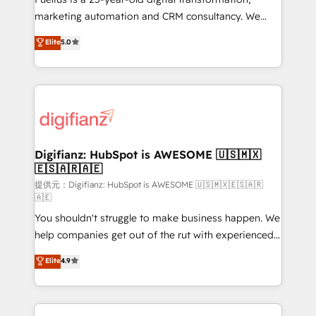
👈 '𝗖𝗼𝗻𝘁𝗮𝗰𝘁 𝗯𝘂𝘀𝗶𝗻𝗲𝘀𝘀' button to get in touch
marketing automation and CRM consultancy. We
(𝘸𝘦'𝘳𝘦 𝘴𝘶𝘱𝘦𝘳 𝘳𝘦𝘴𝘱𝘰𝘯𝘴𝘪𝘷𝘦)
enable mid-market and enterprise clients to
Elite
5.0
maximise their return from digital and fuel their
growth. We modernise platforms, streamline
operations that are causing inefficiencies, improve
customer experiences, integrate systems, and
supercharge revenue operations Key services: • CRM
Implementation • Systems Integration • Digital
Transformation / Web Development • RevOps &
Digifianz: HubSpot is AWESOME 🇺🇸🇲🇽
🇪🇸🇦🇷🇦🇪
Sales Consulting • Marketing Automation What
makes us different? 🚀 Top 0.5% of global HubSpot
提供元：Digifianz: HubSpot is AWESOME 🇺🇸🇲🇽🇪🇸🇦🇷
🇦🇪
agencies ⚙️ The strongest technical ability and
You shouldn't struggle to make business happen. We
integration capabilities 💼 Consultative, long-term
help companies get out of the rut with experienced,
partners who will embed ourselves into your
process-oriented teams implementing HubSpot
business, processes and systems 🏢 We specialise in
Elite
4.9
Marketing, Sales, Service, CMS and Operations Hub,
working with mid-market and enterprise
so selling and actually engaging with your customers
organisations, global organisations and those with
feels easy and pain-free. We are a top ranked
complex use cases 🏆 CRM Implementation,