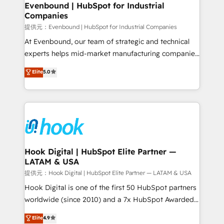
Agent Creation 🔄 Custom Integrations & Data
Evenbound | HubSpot for Industrial
Companies
Migration Why 1406 We become part of your team.
Your team learns while we build. We fix what others
提供元：Evenbound | HubSpot for Industrial Companies
broke. Built for mid-market reality—practical
At Evenbound, our team of strategic and technical
solutions that work with your actual headcount and
experts helps mid-market manufacturing companies
constraints. By the Numbers 🏆 Top 1% of all
achieve real growth. We specialize in delivering
Elite
5.0
HubSpot partners 🔄 Top 5% globally in client
tailored solutions that drive results by leveraging
retention 📅 8+ years of consistent results since 2017
HubSpot’s platform and data to fuel success.
Who We Serve Revenue teams, marketing leaders,
Technical Solutions: - HubSpot Technical Consulting -
and sales ops at mid-market companies ready to
HubSpot CRM Implementation - HubSpot
move beyond spreadsheets into unified systems
Onboarding - Data Migration & Integrations -
that drive real business results.
Technical Audit & Optimization Strategic Solutions: -
Revenue Operations - Inbound Marketing -
Hook Digital | HubSpot Elite Partner —
LATAM & USA
Outbound Marketing - HubSpot CMS Website
Design & Development We empower our clients to
提供元：Hook Digital | HubSpot Elite Partner — LATAM & USA
reach their full potential by providing transparent,
Hook Digital is one of the first 50 HubSpot partners
relationship-driven support. With over 300 HubSpot
worldwide (since 2010) and a 7x HubSpot Awarded
certifications and accreditations, we deliver both the
Elite Partner. With 500+ projects across the U.S.,
Elite
4.9
technical know-how and strategic guidance you
Brazil, and LATAM, we combine global expertise with