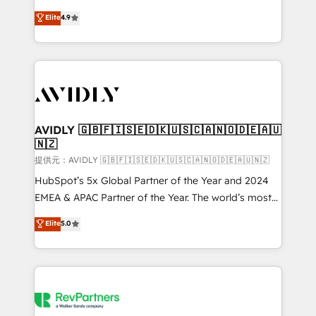
Strategy: Activate Breeze Agents, configure HubSpot
North America. Avec plus de 115 experts en
Elite
4.9
AI, & maximize AEO with tailored AI services. 🧩
marketing automation, Growth, Revops, CRM et
Integrations: Extend HubSpot with custom
webdesign. Markentive is both a consulting firm, a
integrations, hosting, & maintenance.
digital agency and an integrator. With over 115
experts in marketing automation, growth, revops,
CRM and webdesign (We focus on EMEA - USA
customers).
AVIDLY 🇬🇧🇫🇮🇸🇪🇩🇰🇺🇸🇨🇦🇳🇴🇩🇪🇦🇺
🇳🇿
提供元：AVIDLY 🇬🇧🇫🇮🇸🇪🇩🇰🇺🇸🇨🇦🇳🇴🇩🇪🇦🇺🇳🇿
HubSpot’s 5x Global Partner of the Year and 2024
EMEA & APAC Partner of the Year. The world’s most
experienced and fully accredited HubSpot Solutions
Elite
5.0
Partner. 🚀 With 2,750+ HubSpot projects delivered
and 370+ specialists across EMEA, APAC and NAM,
we de-risk complex CRM programmes and
accelerate ROI across every HubSpot Hub. 🧭 From
multi-region migrations to AI-powered automation,