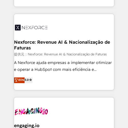
need to succeed.
regional experience. Today, we are Brazil’s largest
HubSpot Elite Partner—trusted by companies across
the Americas to scale smarter. ⚙️ CRM
Implementation & Migration Onboarding across all
Hubs, plus migrations from Salesforce, Pipedrive, RD
Station, Freshdesk, Intercom, and more. Custom
Nexforce: Revenue AI & Nacionalização de
Faturas
objects, automations, and integrations built for
growth. 🚀 AI-Driven GTM Orchestration Unify
提供元：Nexforce: Revenue AI & Nacionalização de Faturas
HubSpot with LinkedIn, WhatsApp, email, paid
A Nexforce ajuda empresas a implementar otimizar
media, and AI voice to drive pipeline. 🤖 AI Custom
e operar a HubSpot com mais eficiência e
Agent Development Deploy AI agents for
previsibilidade de receita. Combinamos Revenue
Elite
5.0
prospecting, follow-ups, service triage, and
Operations (RevOps) e Inteligência Artificial para
knowledge retrieval—built in HubSpot. ⚡ Fast-Track
estruturar processos integrar sistemas organizar
& Growth-Track Services Fast-Track: Rapid HubSpot
dados e automatizar operações. O objetivo é
onboarding in weeks Growth-Track: Unlock
transformar a HubSpot em um verdadeiro sistema
advanced optimization & adoption 📍 São Paulo, BR
operacional de receita conectando equipes
• Des Moines, IA • New York, NY
tecnologia e dados em uma operação integrada.
Também somos distribuidores oficiais da HubSpot
engaging.io