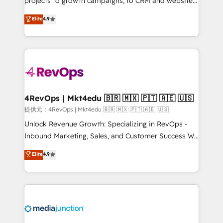
projects to growth campaigns, to CRM and websites.
HubSpot experts backed by over 10+ years of
Hire an agency that's experienced in every inch of
Elite
4.9
HubSpot experience ✔️Flexible pricing models —
HubSpot and willing to work hand-in-hand with your
Hourly-fee (assigned one Dedicated HubSpot
team to simplify the complex and build a better
Admin); Monthly-fee (HubSpot Admin + Project
experience for your team and customers.
Manager); and Fixed Project Cost (as per
requirement). ✔️Helped over 25,000+ customers so
far with our HubSpot solutions. ✔️Bespoke apps &
on-demand bundle services. Connect with us today!
4RevOps | Mkt4edu 🇧🇷 🇲🇽 🇵🇹 🇦🇪 🇺🇸
提供元：4RevOps | Mkt4edu 🇧🇷 🇲🇽 🇵🇹 🇦🇪 🇺🇸
Unlock Revenue Growth: Specializing in RevOps -
Inbound Marketing, Sales, and Customer Success We
specialize in driving revenue growth for companies
Elite
4.9
across industries through tailored marketing, sales,
and customer success strategies, utilizing RevOps
methodologies. As Latin America's largest HubSpot
partner and a global leader in education market, we
offer unparalleled insights. Operating in five
countries—Brazil, UAE (Abu Dhabi/Dubai/Sharjah),