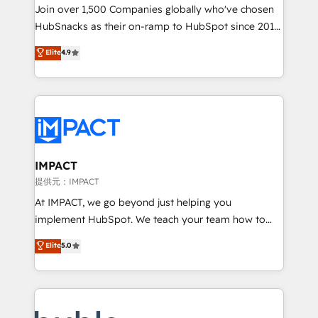
people, exciting ideas and can-do mentality, we
Join over 1,500 Companies globally who've chosen
ensure revenue growth on a daily basis. So tell us
HubSnacks as their on-ramp to HubSpot since 2014
your challenge; our passionate and growth driven
Simple pay-as-you-go plans that accelerate value...
Elite
4.9
team of 100+ experts is ready for you! Driving digital
1️⃣ Set Up | Onboarding New or Check-fixing existing
growth | www.brightdigital.com
HubSpot portals 2️⃣ Scale Up | 100% HubSpot Task
Execution... Global 24/7 ... All Experts 3️⃣ Integrate |
your entire Tech Stack with Custom Integrations
Slash months from your API Integration project... ⬅️
Click "Contact Business" ⬅️ to access 150+ Kickstart
Integration templates that put HubSpot in the center
IMPACT
of your tech stack, syncing... 🛍️ Shopify or
提供元：IMPACT
WooCommerce 💲 Stripe or Paypal 💰 Sage or
At IMPACT, we go beyond just helping you
Netsuite 🤖 Google or Microsoft ✍️ DocuSign or
implement HubSpot. We teach your team how to
PandaDoc 🌐 Avalara or Quaderno HubSnacks holds
master it. As the creators of the Endless Customers
Elite
5.0
the rare Advanced "Custom Integrations"
System™ (the next evolution of They Ask, You
Accreditation, securely sync data across... 🔄 any
Answer), we’re the only HubSpot partner built
apps, in any direction. Stuck on your old CRM..?
entirely around coaching and training. That means
Migrate | seamlessly off your old CRM onto a clean
we don’t do the work for you; we help you build the
new HubSpot portal with Advanced Website and