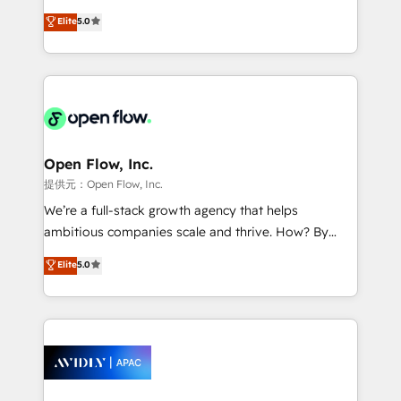
Accountability, Curiosity, Authenticity, Growth
integration products and services to mid-market
Elite
5.0
Mindedness, and Clarity. We are driven to win for the
and enterprise customers. We ensure that your sales,
collective good of the company and its clientele, and
service and marketing department operates in the
dedicated to breaking the mold from the agency of
most effective way, while at the same time
the past into the consultancy of the future. Great
leveraging your commercial data for a fully
things are happening.
integrated buyers journey. Elixir is located in
Brussels, Munich, Cologne "Köln", Paris, Amsterdam
and Stockholm Elixir is a first mover and leader
Open Flow, Inc.
when it comes to HubSpot sales and service
提供元：Open Flow, Inc.
implementations, highly renowned for our business
We’re a full-stack growth agency that helps
acumen, process (re-)design experience and a
ambitious companies scale and thrive. How? By
massive amount of success stories in this area. We
upgrading and streamlining every single revenue-
Elite
5.0
integrate HubSpot with complex solutions like SAP,
generating aspect of your business. We’re proud
MicroSoft, custom solutions,... Our company also has
HubSpot Elite Solutions Partners and devout CRM
strong experience with HubSpot UI extensions,
nerds who can harness HubSpot’s custom digital
mobile apps for Field Service Mgt and Retail
tools to improve each touchpoint of your customer
execution, CPQ, customer portals and HubSpot CMS
experience. Working hand-in-hand with your team,
developments. And we're champions when it comes
we’ll assemble a RevOps machine that drives more
to complex data migrations.