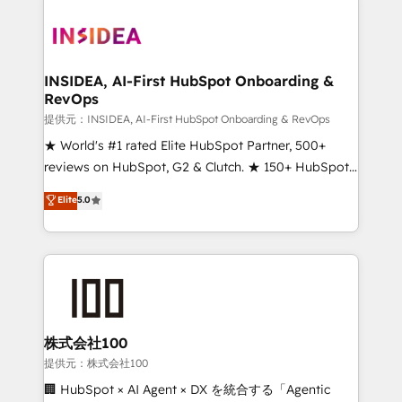
INSIDEA, AI-First HubSpot Onboarding &
RevOps
提供元：INSIDEA, AI-First HubSpot Onboarding & RevOps
★ World's #1 rated Elite HubSpot Partner, 500+
reviews on HubSpot, G2 & Clutch. ★ 150+ HubSpot
Certified Experts & Trainers across the team ★
Elite
5.0
1,500+ implementations across five continents ★ AI-
First, RevOps-led, Onboarding obsessed ★
Company of the Year 2024/25 INSIDEA helps
growing companies turn HubSpot into a revenue
engine. We onboard your team, migrate your data,
and build AI-powered workflows that drive adoption
from week one, in your time zone. What we do ➤
株式会社100
Onboarding: Live in weeks, with workflows built
提供元：株式会社100
around your business, not a template. ➤ Migration:
🏢 HubSpot × AI Agent × DX を統合する「Agentic