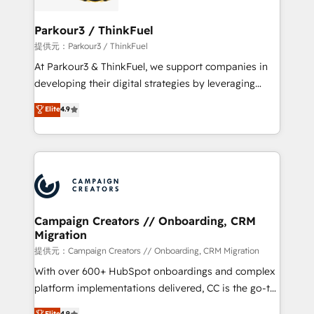
automation, and revenue intelligence to help
companies scale faster and smarter. 🔹 BOOMS:
Parkour3 / ThinkFuel
Demand generation for all your buyers With BOOMS,
提供元：Parkour3 / ThinkFuel
you invest in 100% of your buyers, accelerating your
At Parkour3 & ThinkFuel, we support companies in
growth and positioning yourself as an undisputed
developing their digital strategies by leveraging
leader. 🔹 BOOST: Optimize your digital
technologies and automating their marketing and
Elite
4.9
transformation process A methodology designed to
sales processes to generate growth. Our offer spans
implement HubSpot effectively and optimize your
from Strategy to Operations. We specialize in CRM
digital processes. 🔹 Trusted by Industry Leaders
onboarding and implementation, web design, sales
With an average rating of 4.9/5 and a proven track
& marketing automation, and digital marketing. With
record of business transformation, our growth-first
extensive experience working with tech companies
approach has helped brands dominate their
and manufacturers since 2002, we are committed to
markets.
empowering our clients and developing their
Campaign Creators // Onboarding, CRM
Migration
autonomy. Get to grips with HubSpot through
guided implementation and seamless integration of
提供元：Campaign Creators // Onboarding, CRM Migration
the CRM platform into your digital ecosystem. Would
With over 600+ HubSpot onboardings and complex
you like support in deploying your inbound
platform implementations delivered, CC is the go-to
marketing strategy? We'll provide support tailored
Elite Solutions Partner for businesses ready to
Elite
4.9