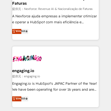
Faturas
objects, automations, and integrations built for
growth. 🚀 AI-Driven GTM Orchestration Unify
提供元：Nexforce: Revenue AI & Nacionalização de Faturas
HubSpot with LinkedIn, WhatsApp, email, paid
A Nexforce ajuda empresas a implementar otimizar
media, and AI voice to drive pipeline. 🤖 AI Custom
e operar a HubSpot com mais eficiência e
Agent Development Deploy AI agents for
previsibilidade de receita. Combinamos Revenue
Elite
5.0
prospecting, follow-ups, service triage, and
Operations (RevOps) e Inteligência Artificial para
knowledge retrieval—built in HubSpot. ⚡ Fast-Track
estruturar processos integrar sistemas organizar
& Growth-Track Services Fast-Track: Rapid HubSpot
dados e automatizar operações. O objetivo é
onboarding in weeks Growth-Track: Unlock
transformar a HubSpot em um verdadeiro sistema
advanced optimization & adoption 📍 São Paulo, BR
operacional de receita conectando equipes
• Des Moines, IA • New York, NY
tecnologia e dados em uma operação integrada.
Também somos distribuidores oficiais da HubSpot
engaging.io
e de mais de 150 softwares globais permitindo
提供元：engaging.io
contratar e pagar a HubSpot em reais com nota
Engaging.io is HubSpot's JAPAC Partner of the Year!
fiscal no Brasil e gerar economia de até 50% na
We have been operating for over 16 years and are
contratação de softwares internacionais.
one of HubSpot's most experienced and technically
Elite
5.0
Oferecemos ainda agentes de IA especializados em
capable Agency Partners globally. We specialise in
HubSpot que automatizam tarefas executam rotinas
complex CRM migrations, implementations,