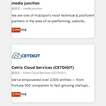
Mexico, USA, and Portugal—we've executed over a
media junction
hundred successful operations. Our approach,
提供元：media junction
rooted in RevOps principles, integrates analysis,
We are one of HubSpot's most technical & proficient
training, planning, and qualification. Leveraging
partners in the area of re-platforming, website
technology, data analytics, CRM optimization, and
design & development. We specialize in multi-hub
Elite
5.0
inbound marketing tactics, we focus on
implementations for mid-market & enterprise
understanding, nurturing, and converting leads.
companies. We are woman-owned, powered by
Partner with us to unlock your business's full
coffee, and we ❤️ dogs. We produce award-winning
potential and achieve sustained growth in today's
work for our clients. 🏆2023 Technical Expertise
competitive market.
Impact Award 🏆2022 Technical Expertise Impact
Award 🏆2022 Platform Migration Excellence Impact
Award 🏆2020 Elite Solutions Partner 🏆2019
Cetrix Cloud Services (CETDIGIT)
Integrations HubSpot Impact Award 🏆2019
提供元：Cetrix Cloud Services (CETDIGIT)
Marketing Enablement HubSpot Impact Award 🏆
We’ve empowered over 2,000 entities — from
2018 Website Design HubSpot Impact Award 🏆2017
Fortune 500 companies to fast-growing startups
Website Design HubSpot Impact Award 🏆2016
and nonprofits — to streamline operations, scale
Elite
5.0
Growth-Driven Design Agency of the Year 🏆2016
revenue, and unlock the full potential of HubSpot.
Sales Enablement HubSpot Impact Award 🏆2015
With deep technical and industry expertise, we fuse