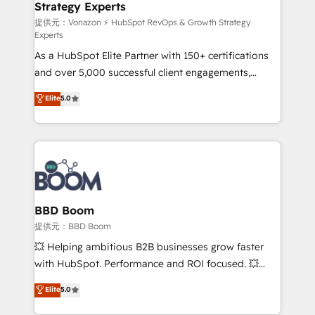
Strategy Experts
pour aligner les équipes marketing, commerciales et
support client (data migration, synchronisation API,
提供元：Vonazon ⚡ HubSpot RevOps & Growth Strategy
Experts
audit et maintenance) ➤ La création de sites internet
As a HubSpot Elite Partner with 150+ certifications
de conversion qui transforment les visiteurs en
and over 5,000 successful client engagements,
opportunités d'affaires ➤ La mise en place de
Vonazon turns marketing complexity into
stratégies d'acquisition marketing (SEO, SEA,
Elite
5.0
measurable, scalable growth. From onboarding to
inbound, automatisation marketing, ABM, IA,
enterprise-grade campaigns, our in-house team
emailing) Informations clés : - 10 ans d'expérience -
builds scalable strategies that drive long-term
100+ intégrations CRM HubSpot réussies - 40
revenue. ⚙️ HubSpot Integration & Optimization •
experts conseil - 150 certifications HubSpot
Seamless CRM, CMS, and automation setup •
cumulées
Complex platform migrations and data cleanups •
Custom APIs and third-party integrations 📈 End-to-
BBD Boom
End Revenue Acceleration • Lifecycle marketing and
提供元：BBD Boom
pipeline growth programs • Sales enablement tools
💥 Helping ambitious B2B businesses grow faster
and CRM optimization • Retention strategies with
with HubSpot. Performance and ROI focused. 💥
customer journey mapping 🏅 Elite-Level HubSpot
BBD Boom is the HubSpot partner that can help you
Elite
5.0
Execution • 750+ onboardings and 2,000+
to HubSpot Better. We work with your teams to
implementations • Deep expertise across marketing,
solve all your HubSpot challenges and improve user