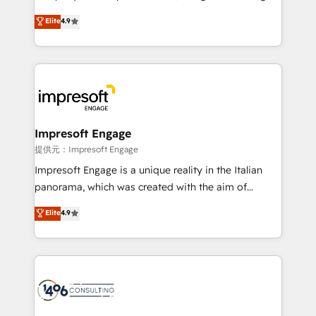
years as a HubSpot partner. • 2023 Impact Awards:
thinkers. We blend strategy, design, and
Elite
4.9
Platform Migration Excellence. • Top 3 Partner of the
development—always fueled by curiosity—to turn
Year LATAM 2022, 2023, 2024, 2025. • Partner of the
ideas, opportunities, and challenges into meaningful
Year 2024. • Organizer of Aliados.ai (AI, marketing &
experiences. To us, technology is more than just
tech global congress). 👉 Ready to scale your
code; it’s about creating things that are useful, cool,
business with HubSpot? Let Cebra’s experts help
and—most importantly—simple. That’s why we lean
you grow faster, smarter, and with impact.
into bold ideas and shape them into thoughtful
products and strategies that actually make a
Impresoft Engage
difference.
提供元：Impresoft Engage
Impresoft Engage is a unique reality in the Italian
panorama, which was created with the aim of
putting Customer Experience at the center by
Elite
4.9
creating digital environments capable of integrating
people, processes and data. We offer the best
digital solutions on the market, ranging from CRM
processes and technologies to digital strategy, from
marketing automation to online and offline sales
processes through Customer Service Management,