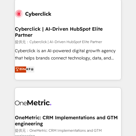
Cyberclick | AI-Driven HubSpot Elite
Partner
提供元：Cyberclick | AI-Driven HubSpot Elite Partner
Cyberclick is an AI-powered digital growth agency
that helps brands connect technology, data, and
creativity to achieve measurable results. Founded in
Elite
4.9
Barcelona and operating across Spain, LATAM, and
the UK, we support global companies in building
smarter marketing, sales, and customer success
strategies. As the only HubSpot Elite Partner in
Iberia (Spain & Portugal), we combine human insight
with intelligent automation to drive sustainable
growth. Our multidisciplinary team designs solutions
OneMetric: CRM Implementations and GTM
engineering
that simplify complexity, boost performance, and
turn innovation into real impact. 🌍 Highlights •
提供元：OneMetric: CRM Implementations and GTM
engineering