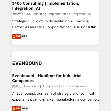
allowing companies to optimize processes and meet
1406 Consulting | Implementation,
Integration, AI
the needs of the customer. We are part of Impresoft
Group, a group of specialized and complementary
提供元：1406 Consulting | Implementation, Integration, AI
companies that divide their offer into 4
Strategic HubSpot Implementation + Coaching
Competence Centers: Smart Manufacturing,
Partner As an Elite HubSpot Partner, 1406 Consulting
Customer First, Enabling Technologies & Security.
helps mid-market revenue teams transform how
Elite
5.0
The synergies generated by these integrations,
they sell, market, and serve. We don't just build your
together with the combination of talents, skills,
HubSpot—we teach your team to own it, then stay
solutions and services, have allowed the group to
to help you keep winning. What We Do ⚙️ CRM
build an unrivaled offering portfolio on the market
Implementations across Marketing, Sales, Service,
to accompany companies on their digital
Data & Content 📈 Sales & Marketing Alignment +
transformation journey.
Revenue Team Enablement 🤖 Breeze AI & Custom
Agent Creation 🔄 Custom Integrations & Data
Evenbound | HubSpot for Industrial
Companies
Migration Why 1406 We become part of your team.
Your team learns while we build. We fix what others
提供元：Evenbound | HubSpot for Industrial Companies
broke. Built for mid-market reality—practical
At Evenbound, our team of strategic and technical
solutions that work with your actual headcount and
experts helps mid-market manufacturing companies
constraints. By the Numbers 🏆 Top 1% of all
achieve real growth. We specialize in delivering
Elite
5.0
HubSpot partners 🔄 Top 5% globally in client