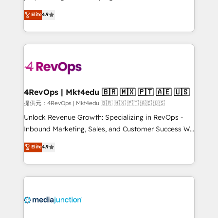
HubSpot experts backed by over 10+ years of
Hire an agency that's experienced in every inch of
Elite
4.9
HubSpot experience ✔️Flexible pricing models —
HubSpot and willing to work hand-in-hand with your
Hourly-fee (assigned one Dedicated HubSpot
team to simplify the complex and build a better
Admin); Monthly-fee (HubSpot Admin + Project
experience for your team and customers.
Manager); and Fixed Project Cost (as per
requirement). ✔️Helped over 25,000+ customers so
far with our HubSpot solutions. ✔️Bespoke apps &
on-demand bundle services. Connect with us today!
4RevOps | Mkt4edu 🇧🇷 🇲🇽 🇵🇹 🇦🇪 🇺🇸
提供元：4RevOps | Mkt4edu 🇧🇷 🇲🇽 🇵🇹 🇦🇪 🇺🇸
Unlock Revenue Growth: Specializing in RevOps -
Inbound Marketing, Sales, and Customer Success We
specialize in driving revenue growth for companies
Elite
4.9
across industries through tailored marketing, sales,
and customer success strategies, utilizing RevOps
methodologies. As Latin America's largest HubSpot
partner and a global leader in education market, we
offer unparalleled insights. Operating in five
countries—Brazil, UAE (Abu Dhabi/Dubai/Sharjah),