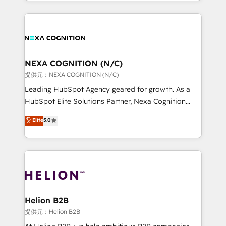
implementation. And we deliver best practice across
saving automations Fresh growth campaigns Robust
the whole HubSpot platform, covering marketing,
help desk Unified revenue operations Dynamic
sales, service, CMS and integrations. We work with
website development Award-winning creative
all businesses, from start-up to Enterprise, and have
design We live and breathe HubSpot and are ready
delivered the largest HubSpot implementations in
to take on real challenges!
the world. Our human approach to digital
NEXA COGNITION (N/C)
transformation is designed for businesses who want
提供元：NEXA COGNITION (N/C)
to grow. And we're passionate about APAC
Leading HubSpot Agency geared for growth. As a
businesses leading the world in technology, agility
HubSpot Elite Solutions Partner, Nexa Cognition
and productivity. We also have a proven track
ranks in the top 1% of global HubSpot Partners and
Elite
5.0
record migrating businesses from CRM & Marketing
has been one of the longest-standing partners since
Platforms such as Salesforce, Dynamics, Pipedrive,
2012. We empower businesses to harness the full
and Marketo onto HubSpot. Our methodology
potential of HubSpot by combining strategic
literally transforms the way the businesses we work
insights with technical excellence, we deliver
with attract and retain customers, manage their
bespoke HubSpot solutions tailored to drive
business people and processes, and how they
measurable growth and operational efficiency. Why
service their customers.
Choose Nexa Cognition? 🚀 HubSpot Expertise: Our
Helion B2B
certified team specialises in CRM implementation,
提供元：Helion B2B
marketing automation, and revenue operations. 🤝