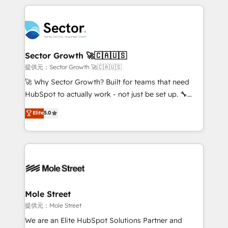
no CRM e mantêm os dados organizados, como um
integrations, custom CMS portal development,
especialista operando a plataforma 24/7. Hoje 300+
design & UX for mid to large to multi national
empresas em 13 países utilizam a Nexforce. Somos
businesses. Our teams are based in North America
a maior parceira da HubSpot na América Latina e
and APAC. We are HubSpot's top-ranked Advanced
líder no ranking global de sucesso do cliente da
Implementation Certified Partner and we contribute
Sector Growth 🚀🇨🇦🇺🇸
HubSpot.
to their advisory council. We strive to do 'good work
提供元：Sector Growth 🚀🇨🇦🇺🇸
with good people' and have worked with incredible
🚀 Why Sector Growth? Built for teams that need
brands. You can see some of them on our website,
HubSpot to actually work - not just be set up. 🔧
along with plenty of case studies.
HubSpot Experts: Onboarding, migrations,
Elite
5.0
automation, and training built for adoption. ⚡ Highly
Technical Execution: ERP, EMR and Custom
Integrations; complex builds delivered in weeks, not
months. 🤖 AI Consulting & Agents: AI-powered
workflows; automation agents; process optimization
inside HubSpot. 🏆 Industry Experience: 🏥
Healthcare: HIPAA implementations; secure data
Mole Street
workflows 💼 Financial Services: compliant
提供元：Mole Street
workflows; audit-ready reporting ⚖️ Legal: client
We are an Elite HubSpot Solutions Partner and