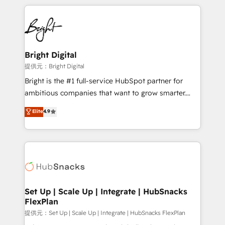
Growth-Driven Design Agency of the Year 🏆2015
automation, integration, and AI innovation to deliver
Became the 5th Agency to reach Diamond 🏆2014
lasting impact. We specialize in: • Turnkey and end-
HubSpot COS Performance Award 🏆2014 HubSpot
to-end HubSpot implementations • Onboarding for
COS Design Award 🏆2013 HubSpot Marketplace
Sales, Service, Marketing & Content Hubs • AI voice
Provider of the Year 🏆2011 Became a HubSpot
and chat agents, predictive automation, and smart
Bright Digital
Partner 📆Founded in 1997
workflows • Salesforce + HubSpot integration •
提供元：Bright Digital
RevOps and AI-driven sales enablement • Website
Bright is the #1 full-service HubSpot partner for
design and CMS development • ERP integration: SAP,
ambitious companies that want to grow smarter.
NetSuite, Microsoft Dynamics, … • Data cleansing
From HubSpot onboarding, to training, from
Elite
4.9
and CRM migration from any platform •
developing a new website to lead generation and
Client/member portals built on HubSpot • Custom
digital marketing; we do it all (and with great
and complex integrations: SAM.gov, GovWin,
results)! In short, our services include: - HubSpot
QuickBooks, PandaDoc, ClickUp, Shopify, Mapsly,
consultancy: onboarding, training, data migration -
WooCommerce, BuilderTrend, and more Experience
HubSpot development: websites, custom modules,
the difference — reach out to see how AI + HubSpot
integrations - Marketing & sales solutions: digital
can transform your business.
marketing, advertising, campaigns, content and
Set Up | Scale Up | Integrate | HubSnacks
FlexPlan
design We connect people, data and technology to
improve customer experiences. With our bright
提供元：Set Up | Scale Up | Integrate | HubSnacks FlexPlan