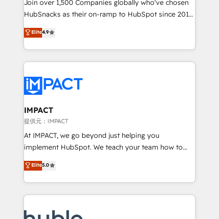
people, exciting ideas and can-do mentality, we
Join over 1,500 Companies globally who've chosen
ensure revenue growth on a daily basis. So tell us
HubSnacks as their on-ramp to HubSpot since 2014
your challenge; our passionate and growth driven
Simple pay-as-you-go plans that accelerate value...
Elite
4.9
team of 100+ experts is ready for you! Driving digital
1️⃣ Set Up | Onboarding New or Check-fixing existing
growth | www.brightdigital.com
HubSpot portals 2️⃣ Scale Up | 100% HubSpot Task
Execution... Global 24/7 ... All Experts 3️⃣ Integrate |
your entire Tech Stack with Custom Integrations
Slash months from your API Integration project... ⬅️
Click "Contact Business" ⬅️ to access 150+ Kickstart
Integration templates that put HubSpot in the center
IMPACT
of your tech stack, syncing... 🛍️ Shopify or
提供元：IMPACT
WooCommerce 💲 Stripe or Paypal 💰 Sage or
At IMPACT, we go beyond just helping you
Netsuite 🤖 Google or Microsoft ✍️ DocuSign or
implement HubSpot. We teach your team how to
PandaDoc 🌐 Avalara or Quaderno HubSnacks holds
master it. As the creators of the Endless Customers
Elite
5.0
the rare Advanced "Custom Integrations"
System™ (the next evolution of They Ask, You
Accreditation, securely sync data across... 🔄 any
Answer), we’re the only HubSpot partner built
apps, in any direction. Stuck on your old CRM..?
entirely around coaching and training. That means
Migrate | seamlessly off your old CRM onto a clean
we don’t do the work for you; we help you build the
new HubSpot portal with Advanced Website and
skills, processes, and internal team you need to