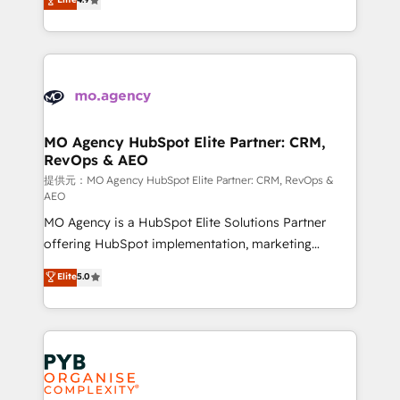
to your needs and sales objectives. With 125+
migrate, replatform, and scale smarter. We specialize
certifications, we are part of the most certified
in high-impact CRM and CMS migrations and
Canadian agencies, and we both hold Onboarding
onboarding from platforms like Salesforce, NetSuite,
Accreditations. Based in Canada (coast to coast), our
Zoho, Pardot, Marketo, Microsoft Dynamics, Wix,
services are offered in both English & French.
WordPress and legacy CRMs, turning fragmented
systems into unified, growth-ready HubSpot
architectures that accelerate revenue operations and
MO Agency HubSpot Elite Partner: CRM,
RevOps & AEO
performance. - Multi-object CRM migration, cleanup,
and implementation. - Pre-built and custom
提供元：MO Agency HubSpot Elite Partner: CRM, RevOps &
AEO
integrations across your full tech stack. - Custom
MO Agency is a HubSpot Elite Solutions Partner
object setup, CMS builds, and full-funnel automation.
offering HubSpot implementation, marketing
- Dashboards, lifecycle campaigns, and lead
automation, CRM and RevOps consulting, data
nurturing sequences. - Cross-hub setup across
Elite
5.0
architecture, sales enablement, lifecycle automation,
Marketing, Sales, Operations, and Service Hubs. -
lead scoring and revenue reporting. HubSpot,
Ongoing optimization, managed support, and
Salesforce and integrated enterprise stacks. Digital
scalable retainers. Let’s make HubSpot your most
Marketing, Answer Engine Optimisation, and
powerful growth engine. Built to convert, scale, and
Generative Engine Optimisation (AI Search),
drive results.
HubSpot Content Hub, WordPress development,