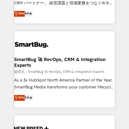
Move from any legacy CRM. Zero downtime, full data
CRM パートナー」 経営課題と現場業務をつなぐAIネイ
integrity. ➤ Implementation: Configure HubSpot to
ティブ・エージェンシーとして、HubSpot Eliteの実装
Elite
4.9
run your revenue process. Sales, marketing, and
力で顧客フロント業務を再設計します。 💡 100inc は何
service wired together. ➤ AI and Integrations: Layer
をする会社か？ HubSpotを共通基盤に、AIエージェン
Breeze AI, custom agents, and APIs to remove
トを組み込んだ顧客フロント業務（マーケティング・営
manual work. ➤ Ongoing Management: Monthly
業・CS）を組織全体で設計・実装する日本のAIネイテ
tune-ups, feature rollouts, adoption coaching. Buying
ィブ・エージェンシーです。事業部・グループ会社・部
HubSpot, switching to it, or reviving a stale portal?
門が分立する組織で、データと業務プロセスのサイロ化
We are built for the work.
を、CRMを軸とした全社共通基盤に再構築します。意
SmartBug 🚀 RevOps, CRM & Integration
Experts
思決定者・PMO・現場担当者に並走します。 1️⃣
HubSpot導入・活用支援 顧客データの一元化から、
提供元：SmartBug 🚀 RevOps, CRM & Integration Experts
GTMの見える化・自動化まで。全Hub統合運用、デー
As a 3x HubSpot North America Partner of the Year,
タ品質設計、グループ横断のCRM統合に対応します。
SmartBug Media transforms your customer lifecycle
2️⃣ AIエージェント組織構築 営業・マーケティング業務
into a revenue engine. Our unified ecosystem
Elite
5.0
の一部をAIが自律実行する組織への移行を設計・実装。
includes specialized divisions Globalia (AI &
Breeze・Claude等をHubSpotと連携させ、役割定義・
Software) and Point Success Media (Paid Media),
運用ルール・成果指標まで含めて設計します。 3️⃣ 全社
making this the official home for all three brands. 🔄
DX × AI推進のPMO伴走支援 複数部門をまたぐDX×AI変
Implementation & Integration - Seamless migrations
革を、構想から実装・定着までPMOとして主導。「設
and system integrations powered by Globalia’s