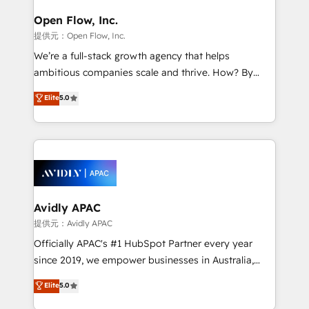
Brussels, Munich, Cologne "Köln", Paris, Amsterdam
and Stockholm Elixir is a first mover and leader
Open Flow, Inc.
when it comes to HubSpot sales and service
提供元：Open Flow, Inc.
implementations, highly renowned for our business
We’re a full-stack growth agency that helps
acumen, process (re-)design experience and a
ambitious companies scale and thrive. How? By
massive amount of success stories in this area. We
upgrading and streamlining every single revenue-
Elite
5.0
integrate HubSpot with complex solutions like SAP,
generating aspect of your business. We’re proud
MicroSoft, custom solutions,... Our company also has
HubSpot Elite Solutions Partners and devout CRM
strong experience with HubSpot UI extensions,
nerds who can harness HubSpot’s custom digital
mobile apps for Field Service Mgt and Retail
tools to improve each touchpoint of your customer
execution, CPQ, customer portals and HubSpot CMS
experience. Working hand-in-hand with your team,
developments. And we're champions when it comes
we’ll assemble a RevOps machine that drives more
to complex data migrations.
traffic, generates better leads and crushes your
Avidly APAC
revenue goals. We've worked with thousands of
提供元：Avidly APAC
HubSpot customers and we'd love to work with you
Officially APAC's #1 HubSpot Partner every year
too! Clients come to us for: Advanced CRM solutions
since 2019, we empower businesses in Australia,
System Integrations both Custom and Native to
New Zealand, and globally to realise their full
Elite
5.0
HubSpot Data System Migrations between systems
potential through enterprise HubSpot CRM
to HubSpot New lead generation strategies Time-