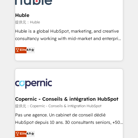
CRM Migrations using our in-house "HubScrub" Tool.
attract the right buyers, close deals faster, and grow
without outside dependencies. You’ll learn how to: •
Huble
Set up, audit, and organize your HubSpot portal •
提供元：Huble
Get your sales team fully using HubSpot • Track
Huble is a global HubSpot, marketing, and creative
pipeline and revenue across the entire buyer journey
consultancy working with mid-market and enterprise
• Build an in-house marketing team that drives
businesses. We go beyond implementation, shaping
Elite
4.9
growth • Create content and videos that attract
the strategy, processes, and teams that turn
buyers • Use AI to scale smarter Our coaching-led
HubSpot into a genuine growth engine. Named
approach works best for companies that are done
HubSpot's Global Partner of the Year in 2024,
with outsourcing and ready to build something that
consistently ranked among their top 5 partners
lasts. So if you're ready to become the most trusted
worldwide, and with over 15 years in the ecosystem,
voice in your market, let’s talk.
Huble has built a track record that speaks for itself.
One company, one operating model, delivering
Copernic - Conseils & intégration HubSpot
across offices and consulting teams in the UK, USA,
提供元：Copernic - Conseils & intégration HubSpot
Canada, Germany, France, Belgium, Singapore, and
Pas une agence. Un cabinet de conseil dédié
South Africa. Certified compliant with ISO/IEC
HubSpot depuis 10 ans. 30 consultants seniors, +500
27001:2022 and ISO 9001:2015 across all seven
clients, un ROI mesurable. Notre mission : faire de
Elite
4.9
international offices and 175+ employees.
HubSpot un vrai levier de performance pour votre