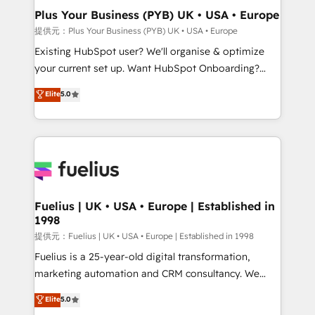
B2B SEO, paid media, and content. We work with
Plus Your Business (PYB) UK • USA • Europe
enterprise and growth-led companies across
提供元：Plus Your Business (PYB) UK • USA • Europe
technology, professional services, financial services
Existing HubSpot user? We'll organise & optimize
and industrial sectors. Offices in Johannesburg, Cape
your current set up. Want HubSpot Onboarding?
Town and London. 500+ HubSpot CRM
We'll customise your CRM & automate your business
Elite
5.0
implementations delivered. AI visibility coverage
processes. Welcome to our Profile! We can help
across ChatGPT, Claude, Perplexity, Gemini and
with... • CRM implementation, reports & workflows,
Google AI Overviews. HubSpot Impact Award -
and team training • CRM migration: Salesforce,
Customer First HubSpot Impact Award - Integrations
Pipedrive, Dynamics etc • Technical projects inc.
Innovation HubSpot Impact Award - Platform
Custom API integrations A little about us... • Boutique
Migration Excellence HubSpot Impact Award -
'Elite' Team (12 super skilled members) • 150+ Clients
Platform Excellence 35+ full-time HubSpot
for Sales Hub, Marketing Hub, Service Hub, Data
Fuelius | UK • USA • Europe | Established in
professionals.
1998
Hub and Website (CMS) • ISO/IEC 27001:2022, ISO
9001:2015 and now... ISO 42001: 2023 certified •
提供元：Fuelius | UK • USA • Europe | Established in 1998
Exclusive AI 'GuardHub' governance framework,
Fuelius is a 25-year-old digital transformation,
based on ISO 42001 - helping you 'organise
marketing automation and CRM consultancy. We
complexity' 𝗥𝗲𝗮𝗱𝘆 𝗳𝗼𝗿 𝘁𝗵𝗲 𝗻𝗲𝘅𝘁 𝘀𝘁𝗲𝗽? Click the
enable mid-market and enterprise clients to
Elite
5.0
👈 '𝗖𝗼𝗻𝘁𝗮𝗰𝘁 𝗯𝘂𝘀𝗶𝗻𝗲𝘀𝘀' button to get in touch
maximise their return from digital and fuel their