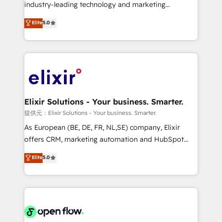
intake; pipeline and document workflows 🛒 E-
industry-leading technology and marketing
Commerce: Shopify, WooCommerce; lifecycle and
consultancy. Our focus is on enterprise and mid-
Elite
5.0
revenue automation 🏢 Real Estate: deal pipelines;
market B2B companies globally that want a strategic
portfolio and lifecycle management 🏭
approach to execute their goals through creative
Manufacturing: ERP integrations; operational
applications of our solutions; Technical HubSpot
alignment 🛡️ Compliance & Data Considerations:
Consulting, Content Marketing, Growth-Driven
HIPAA-aware; CASL-compliant; GDPR-ready
Design, Migrations + Integrations. Mole Street’s
implementations where required 💡 Why 500+
mission is empowering others to realize their
Clients Choose Us: Elite Partner; technical, fast, and
greatness, which is achieved through creating
Elixir Solutions - Your business. Smarter.
built to scale.
absolute clarity, derived from a well-defined
提供元：Elixir Solutions - Your business. Smarter.
strategy, executed well, and reported on with clear
As European (BE, DE, FR, NL,SE) company, Elixir
results. The culture is driven by core values; Joy, Grit,
offers CRM, marketing automation and HubSpot
Accountability, Curiosity, Authenticity, Growth
integration products and services to mid-market
Elite
5.0
Mindedness, and Clarity. We are driven to win for the
and enterprise customers. We ensure that your sales,
collective good of the company and its clientele, and
service and marketing department operates in the
dedicated to breaking the mold from the agency of
most effective way, while at the same time
the past into the consultancy of the future. Great
leveraging your commercial data for a fully
things are happening.
integrated buyers journey. Elixir is located in