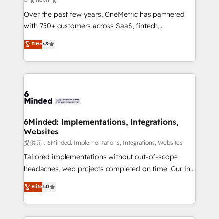
HubSpot Partner since 2012 • 2022 EMEA Impact
Over the past few years, OneMetric has partnered
Award: Best Integration • 150+ successful HubSpot
with 750+ customers across SaaS, fintech,
projects • Clients in 30+ industries • Proprietary
healthcare, real estate, and other industries. With
technology for integrations • Multilingual team:
Elite
4.9
150+ HubSpot-certified experts, we deliver scalable
English, Spanish, Portuguese & Italian 👉 Grow
solutions to complex GTM and RevOps challenges.
smarter with AI and HubSpot.
Our Expertise 🔹 Onboarding & Implementation:
Accredited HubSpot Partner, ensuring smooth setup
tailored to your GTM motion. 🔹 Migrations:
Accredited HubSpot Partner, ensuring migration
from other CRMs to HubSpot without data loss or
6Minded: Implementations, Integrations,
Websites
downtime. 🔹 RevOps Strategy: Align teams,
processes, and data to drive revenue efficiency. 🔹
提供元：6Minded: Implementations, Integrations, Websites
Integrations: Connect HubSpot with your tech stack
Tailored implementations without out-of-scope
for better adoption. 🔹 Custom Solutions: Build
headaches, web projects completed on time. Our in-
tailored apps, workflows, and configurations. We are
house team of certified CRM architects, experts,
Elite
5.0
SOC 2 Type II and ISO 27001 certified, reinforcing
developers, designers, and marketers handles all
our commitment to data security and compliance. At
aspects of your HubSpot. ✨ 400+ global clients ✨
OneMetric, we help revenue teams focus on the
100+ seamless migrations from 15+ different CRMs