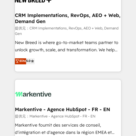
定の代行ではなく、設計の責任」を引き受け、部門横断
technical development team. - 19 HubSpot-certified
の統合・浸透・変革管理を実行します。 ▸ CMS戦略設
trainers to drive platform adoption. 📈 Revenue
CRM Implementations, RevOps, AEO + Web,
計・構築：リード獲得・CVR・SEOを前提にした情報設
Demand Gen
Generation - Full-funnel marketing and high-
計・導線設計・テンプレート設計をContent Hubで一体
performance advertising via Point Success Media. -
提供元：CRM Implementations, RevOps, AEO + Web, Demand
Gen
提供。 ▸ 既存CRM・MAからの移行支援：Salesforce・
Expert deployment of Breeze AI and custom agents
Marketo・Pardot等からの移行、カスタム設計、履歴
New Breed is where go-to-market teams partner to
to automate growth. 🏆 Elite Excellence - 8 platform
データ移行と活用設計まで。 ▸ AEO対応：ChatGPT・
unlock growth, scale, and transformation. We help
accreditations and deep HIPAA-compliance
Perplexity等のAI検索からの流入・引用を前提にコンテ
companies activate HubSpot’s AI-powered
expertise. - A team of 250+ experts dedicated to
Elite
5.0
ンツとサイト構造を最適化。 🏆 なぜ100incを選ぶの
customer platform and operationalize HubSpot’s
your resilient growth.
か？ ✓ HubSpot Eliteパートナー認定 ✓ HubSpotアワ
Loop Marketing framework through expert-led
ード受賞・HUGリーダー ✓ ISO27001:2022 /
services, smart agents, and purpose-built apps,
ISO9001:2015 取得 ✓ 400社以上の導入実績 ✓
tailored to your business. Together, we unlock
HubSpot大百科 出版 CRM・AI活用に関するご相談、現
results, fast. ⚙️CRM & RevOps: Align all Hubs to your
状整理の壁打ちなど、構想段階からお気軽にお問い合わ
buyer journey for clean data, scalability, & reporting.
せください。
🎯Demand Gen & ABM: Drive pipeline with inbound,
Markentive - Agence HubSpot - FR - EN
ABM, AEO, SEO, & paid media. 👩‍💻Web Design:
提供元：Markentive - Agence HubSpot - FR - EN
Build high-performing websites with UX, messaging,
Markentive fournit des services de conseil,
& conversion strategy that drive results. 🤖AI
d'intégration et d'agence dans la région EMEA et