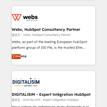
sales, and service hubs • Built-in flexibility for
adoption, sales process and marketing results.
startups to global brands
Services 📚 Onboarding your team to HubSpot for
the first time 🔧 Designing and optimising your
HubSpot set-up for better results 🌐 Website design
and build using HubSpot 🔌 Integrating HubSpot
Webs, HubSpot Consultancy Partner
with other systems 🎓 Training your teams to be
提供元：Webs, HubSpot Consultancy Partner
HubSpot pros 📊 Lead generation services using
Webs, as part of the leading European HubSpot
HubSpot Why us? - SIX HubSpot Accreditations -
platform group of 150 Fte, is the trusted Elite
awarded by HubSpot after a rigorous process for
HubSpot CRM Partner offering you a roadmap on
Elite
4.8
CRM, Solutions Architecture, Onboarding , Data
maximizing EBITDA and achieving Commercial
Migration, Custom Integration & Platform
Excellence. With our targeted processes, we
Enablement -Onboarded over 500 businesses to
strengthen your digital transformation and minimize
HubSpot -Top 1% of partners worldwide -In-house
costs. As HubSpot's Advanced Accredited CRM
team of 25+ experts Contact us today to help you
Implementation partner, we provide expertise to
get more from your investment in HubSpot.
drive your business forward. Since 2015 we are fully
www.bbdboom.com
dedicated to HubSpot and with an experienced
DIGITALISIM - Expert Intégration HubSpot
team (50+), we work with reputable companies in
提供元：DIGITALISIM - Expert Intégration HubSpot
B2B sectors such as manufacturing, SaaS and
Nous aidons les entreprises et les dirigeants à se