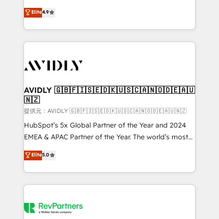
Strategy: Activate Breeze Agents, configure HubSpot
North America. Avec plus de 115 experts en
Elite
4.9
AI, & maximize AEO with tailored AI services. 🧩
marketing automation, Growth, Revops, CRM et
Integrations: Extend HubSpot with custom
webdesign. Markentive is both a consulting firm, a
integrations, hosting, & maintenance.
digital agency and an integrator. With over 115
experts in marketing automation, growth, revops,
CRM and webdesign (We focus on EMEA - USA
customers).
AVIDLY 🇬🇧🇫🇮🇸🇪🇩🇰🇺🇸🇨🇦🇳🇴🇩🇪🇦🇺
🇳🇿
提供元：AVIDLY 🇬🇧🇫🇮🇸🇪🇩🇰🇺🇸🇨🇦🇳🇴🇩🇪🇦🇺🇳🇿
HubSpot’s 5x Global Partner of the Year and 2024
EMEA & APAC Partner of the Year. The world’s most
experienced and fully accredited HubSpot Solutions
Elite
5.0
Partner. 🚀 With 2,750+ HubSpot projects delivered
and 370+ specialists across EMEA, APAC and NAM,
we de-risk complex CRM programmes and
accelerate ROI across every HubSpot Hub. 🧭 From
multi-region migrations to AI-powered automation,