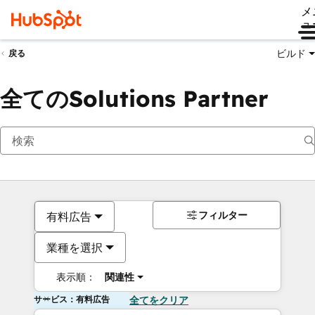
メ
ュ
ビルド
戻る
全てのSolutions Partner
フィルター
有料広告
業種を選択
表示順：
関連性
サービス：有料広告
全てをクリア