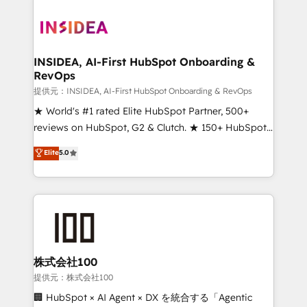
INSIDEA, AI-First HubSpot Onboarding &
RevOps
提供元：INSIDEA, AI-First HubSpot Onboarding & RevOps
★ World's #1 rated Elite HubSpot Partner, 500+
reviews on HubSpot, G2 & Clutch. ★ 150+ HubSpot
Certified Experts & Trainers across the team ★
Elite
5.0
1,500+ implementations across five continents ★ AI-
First, RevOps-led, Onboarding obsessed ★
Company of the Year 2024/25 INSIDEA helps
growing companies turn HubSpot into a revenue
engine. We onboard your team, migrate your data,
and build AI-powered workflows that drive adoption
from week one, in your time zone. What we do ➤
株式会社100
Onboarding: Live in weeks, with workflows built
提供元：株式会社100
around your business, not a template. ➤ Migration:
🏢 HubSpot × AI Agent × DX を統合する「Agentic