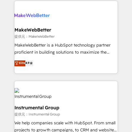
service creative agencies in the HubSpot
addicts to HubSpot evangelists 🧡 Don't hire a
ecosystem, we blend strategy, technology, & award-
marketing agency for an Ops problem. Don't hire a
winning design to build scalable, globally
technical agency for a growth problem. Hire a
regionalized HubSpot websites, integrated
partner built to solve both.
marketing campaigns, & RevOps frameworks that
MakeWebBetter
fuel long-term success We connect the entire
提供元：MakeWebBetter
customer lifecycle through seamless integrations,
MakeWebBetter is a HubSpot technology partner
ensure long-term adoption with change-
proficient in building solutions to maximize the
management programs, and align marketing, sales,
operational efficiency of HubSpot. The fastest-
Elite
4.9
and service to drive sustainable growth With 6 key
growing tech-enabler & facilitator, MakeWebBetter,
HubSpot accreditations and experience across
hands you the blend of HubSpot expertise &
hundreds of organizations in dozens of industries,
eminent solutions & integrations. Trust us to
there’s a good chance one of our globally integrated
streamline your HubSpot experience. 🚀HubSpot
teams has worked with clients just like you Let’s
Elite Partners with 10+ years of HubSpot experience
explore whether S2 is the partner you’ve been
🤝HubSpot Premier Integration partner 🤝Google
looking for...and get your next big initiative moving!
Instrumental Group
Premier Partner 2023 🌟5 HubSpot Accreditations 🌟
提供元：Instrumental Group
Won HubSpot Theme Challenge 2021 🌟INBOUND’19
HubSpot Rising Star Why us? Harnessing the full
We help companies scale with HubSpot. From small
potential of the powerful HubSpot CRM. ✔️A team of
projects to growth campaigns, to CRM and websites.