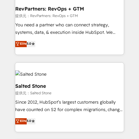
we turn complexity into clarity, human at global
scale. 🏆 HubSpot’s CEO called us “the partner of the
RevPartners: RevOps + GTM
future.” Others agree it is proof of trust built through
提供元：RevPartners: RevOps + GTM
measurable impact.
You need a partner who can connect strategy,
systems, data, & execution inside HubSpot. We
bridge the gap where most agencies fall short by
Elite
5.0
combining GTM strategy with technical execution to
solve the right problem with the right solution. As the
only firm in the world to hold Elite Partner
Accreditations with both HubSpot and Clay, our
clients gain a unique advantage in CRM architecture,
pipeline generation, data intelligence, and go-to-
Salted Stone
market execution. Why B2B Businesses Choose RP: -
提供元：Salted Stone
Secure: Soc2 compliant 🛡️ - Pricing: Implementations
Since 2012, HubSpot’s largest customers globally
starting at $1,5k 💵 - Speed: Launch in 14 days ⚡ -
have counted on S2 for complex migrations, change
Global: 250 professionals across five continents 🌐 -
management, systems integration, and creative
Scale: Fastest tiering Elite HubSpot Partner 🪴 -
Elite
5.0
solutions that deliver measurable impact and
Sales Hub: More implementations than any other
transform brand experiences As one of the few full-
Partner 💻 - Migrations: We convert Salesforce