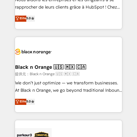
business services. We prepare a customized
rapprocher de leurs clients grâce à HubSpot ! Chez
business case that demonstrates the value and
DIGITALISIM, nous avons l'intime conviction que la
Elite
5.0
impact of your digital transformation, including a
réussite des entreprises passe par l’innovation web,
detailed financial rationale with a focus on ROI and
le marketing digital, et la relation client ! C'est
TCO. As a trusted extension of your team, we
pourquoi, nos experts sont à la fois capables de
believe in the power of partnership. Together, we
gérer votre projet de création de site internet, votre
embark on a transformational journey that sets your
référencement, votre stratégie digitale et le pilotage
business up for long-term success. Unlock your
et l'intégration d'HubSpot ! Les grandes phases d'un
business. If not now, when?
projet HubSpot avec DIGITALISIM : 🧽 Nettoyage,
Black n Orange 🇺🇸 🇲🇽 🇨🇦
migration et intégration des bases de données. 🚀
提供元：Black n Orange 🇺🇸 🇲🇽 🇨🇦
Développement des interfaces avec vos logiciels
We don’t just optimize — we transform businesses.
métiers ⚙️ Configuration de la plateforme HubSpot
At Black n Orange, we go beyond traditional Inbound
📈 Configuration de rapports et tableaux de bord 🤝
Marketing with our exclusive methodologies:
Elite
5.0
Book Process & Guidelines utilisateurs 🎓
BOOMS and BOOST. Together, they form a powerful
Formations des utilisateurs
combination that has driven success for over 800
businesses worldwide. As Elite HubSpot Partners, we
specialize in crafting high-performance growth
strategies that integrate data-driven marketing,