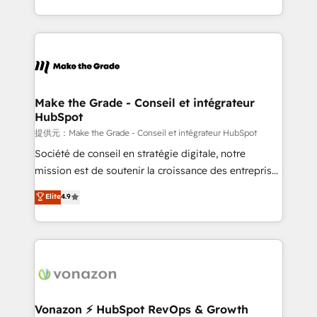
organisation. Cela passe par la compréhension de
vos processus, la fiabilisation de vos données et
l'alignement de vos équipes — avant même d'ouvrir
la plateforme. Nos domaines d'intervention : -
Intégration & paramétrage HubSpot - Migration CRM
& reprise de données - Stratégie RevOps &
Make the Grade - Conseil et intégrateur
HubSpot
alignement Marketing / Sales - Data, reporting &
tableaux de bord - Onboarding, audit &
提供元：Make the Grade - Conseil et intégrateur HubSpot
optimisation - Intégrations métiers (ERP, téléphonie,
Société de conseil en stratégie digitale, notre
e-commerce) - Formation & accompagnement au
mission est de soutenir la croissance des entreprises
changement Nous intervenons auprès des PME, ETI
B2B à travers l’acquisition de nouveaux clients,
Elite
4.9
et grandes entreprises en France et à l'international,
l'intégration CRM et le développement des revenus
dans des secteurs variés : SaaS, immobilier,
auprès de vos comptes existants. En France et à
industrie, éducation, banque & assurance, transport
l'international, nous travaillons avec des ETI
& logistique.
ambitieuses, des grands groupes voulant aller au-
delà d’une simple transformation digitale et des
startups florissantes. Nos 3 grandes expertises sont :
➤ L’intégration de CRM et de méthodologie RevOps
Vonazon ⚡ HubSpot RevOps & Growth