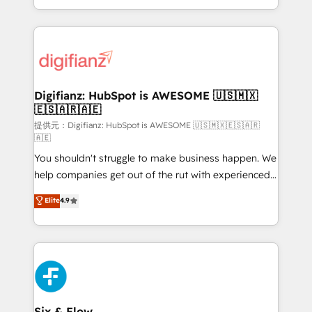
(𝘸𝘦'𝘳𝘦 𝘴𝘶𝘱𝘦𝘳 𝘳𝘦𝘴𝘱𝘰𝘯𝘴𝘪𝘷𝘦)
growth. We modernise platforms, streamline
operations that are causing inefficiencies, improve
customer experiences, integrate systems, and
supercharge revenue operations Key services: • CRM
Implementation • Systems Integration • Digital
Transformation / Web Development • RevOps &
Digifianz: HubSpot is AWESOME 🇺🇸🇲🇽
🇪🇸🇦🇷🇦🇪
Sales Consulting • Marketing Automation What
makes us different? 🚀 Top 0.5% of global HubSpot
提供元：Digifianz: HubSpot is AWESOME 🇺🇸🇲🇽🇪🇸🇦🇷
🇦🇪
agencies ⚙️ The strongest technical ability and
You shouldn't struggle to make business happen. We
integration capabilities 💼 Consultative, long-term
help companies get out of the rut with experienced,
partners who will embed ourselves into your
process-oriented teams implementing HubSpot
business, processes and systems 🏢 We specialise in
Elite
4.9
Marketing, Sales, Service, CMS and Operations Hub,
working with mid-market and enterprise
so selling and actually engaging with your customers
organisations, global organisations and those with
feels easy and pain-free. We are a top ranked
complex use cases 🏆 CRM Implementation,
HubSpot Elite Partner, winner of Rookie of the Year
Platform Enablement, Custom Integration and
and Customer First Awards, 4.9/5 rating in HubSpot
Onboarding Accredited 🔐 ISO27001 & ISO9001
Reviews and 4.9/5 rating in Clutch Reviews. Digifianz
Certified
helps the following industries: logistics & 3PL, home
Six & Flow