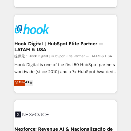
tailored solutions that drive results by leveraging
retention 📅 8+ years of consistent results since 2017
HubSpot’s platform and data to fuel success.
Who We Serve Revenue teams, marketing leaders,
Technical Solutions: - HubSpot Technical Consulting -
and sales ops at mid-market companies ready to
HubSpot CRM Implementation - HubSpot
move beyond spreadsheets into unified systems
Onboarding - Data Migration & Integrations -
that drive real business results.
Technical Audit & Optimization Strategic Solutions: -
Revenue Operations - Inbound Marketing -
Hook Digital | HubSpot Elite Partner —
LATAM & USA
Outbound Marketing - HubSpot CMS Website
Design & Development We empower our clients to
提供元：Hook Digital | HubSpot Elite Partner — LATAM & USA
reach their full potential by providing transparent,
Hook Digital is one of the first 50 HubSpot partners
relationship-driven support. With over 300 HubSpot
worldwide (since 2010) and a 7x HubSpot Awarded
certifications and accreditations, we deliver both the
Elite Partner. With 500+ projects across the U.S.,
Elite
4.9
technical know-how and strategic guidance you
Brazil, and LATAM, we combine global expertise with
need to succeed.
regional experience. Today, we are Brazil’s largest
HubSpot Elite Partner—trusted by companies across
the Americas to scale smarter. ⚙️ CRM
Implementation & Migration Onboarding across all
Hubs, plus migrations from Salesforce, Pipedrive, RD
Station, Freshdesk, Intercom, and more. Custom
Nexforce: Revenue AI & Nacionalização de