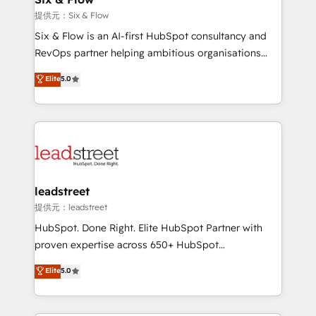
improvement & construction, branding and
提供元：Six & Flow
commercialization, real estate, health, education,
Six & Flow is an AI-first HubSpot consultancy and
SaaS, Software Dev & IT and consulting, make the
RevOps partner helping ambitious organisations
most out of their HubSpot experience operating in
grow with clarity, confidence, and intelligence.
Elite
5.0
the United States, EU, UAE, Mexico and Latin
Operating across the UK, Netherlands, Ireland, and
America. From casual user to super fan: make
Canada, we’ve delivered thousands of successful
HubSpot an experience you LOVE!
HubSpot projects for mid-market and enterprise
clients worldwide, with over 10 years experience. We
combine HubSpot, data, and AI to design connected
go-to-market systems that align people, process,
and technology for predictable, scalable revenue
leadstreet
growth. Our expertise spans RevOps, CRM and data
提供元：leadstreet
architecture, AI enablement, and strategic marketing,
HubSpot. Done Right. Elite HubSpot Partner with
delivered through our proprietary FLAIR framework
proven expertise across 650+ HubSpot
for responsible AI adoption. As a HubSpot Elite
implementations. With 12+ years of HubSpot
Elite
5.0
Partner and ISO 27001:2022 certified consultancy,
experience, we help you use the HubSpot platform
we blend strategy, creativity, and technology to help
to its fullest capacity, improve your current HubSpot
organisations scale smarter and grow stronger.
website, or build your new one.