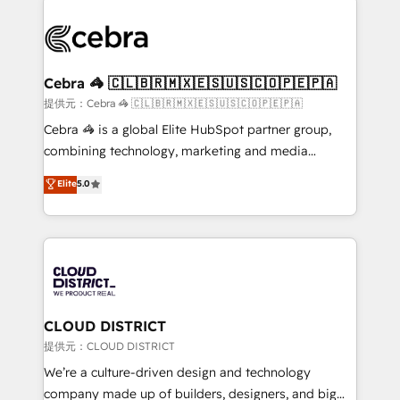
OneMetric that matters most: revenue.
✨ 100,000+ hours in HubSpot projects, 75+ full Hub
implementations, and 5,000+ pages ✨ CS: Clients
generating 7-digit MRR from inbound campaigns ✨
CS: 245% organic growth & +751% new visitors for a
Cebra 🦓 🇨🇱🇧🇷🇲🇽🇪🇸🇺🇸🇨🇴🇵🇪🇵🇦
full-funnel HubSpot project ✨ CS: 415% conversion
提供元：Cebra 🦓 🇨🇱🇧🇷🇲🇽🇪🇸🇺🇸🇨🇴🇵🇪🇵🇦
boost with a new HubSpot site Recognized leaders:
Cebra 🦓 is a global Elite HubSpot partner group,
🏆 HubSpot Platform Migration Impact Award 🏆
combining technology, marketing and media
Clutch HubSpot Global Leader 🏆 Finalist: HubSpot
expertise across Latin America and Southern
Elite
5.0
Inbound Campaign of the Year 🏆 Gold AVA Digital
Europe, with teams across 7 countries. Born in Chile,
Award for Best Website 🌟 Accreditations: CRM
we combine local insight with international reach to
Implementation, HubSpot Content Experience, CRM
help businesses grow through technology, creativity,
Data Migration & Custom Integration
AI and strategy. For over 12 years, we’ve delivered
500+ HubSpot implementations, building end-to-
end solutions that integrate CRM, AI automation,
inbound and loop marketing, content, and digital
CLOUD DISTRICT
creativity. Our multicultural team works in Spanish,
提供元：CLOUD DISTRICT
Portuguese, and English to design scalable strategies
We’re a culture-driven design and technology
that drive measurable growth. 🌎 Highlights: • 10+
company made up of builders, designers, and big