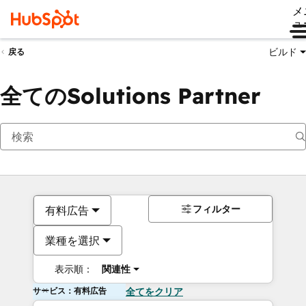
メ
ュ
ビルド
戻る
全てのSolutions Partner
フィルター
有料広告
業種を選択
表示順：
関連性
サービス：有料広告
全てをクリア