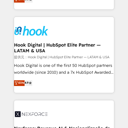
HubSpot partners 🔄 Top 5% globally in client
tailored solutions that drive results by leveraging
retention 📅 8+ years of consistent results since 2017
HubSpot’s platform and data to fuel success.
Who We Serve Revenue teams, marketing leaders,
Technical Solutions: - HubSpot Technical Consulting -
and sales ops at mid-market companies ready to
HubSpot CRM Implementation - HubSpot
move beyond spreadsheets into unified systems
Onboarding - Data Migration & Integrations -
that drive real business results.
Technical Audit & Optimization Strategic Solutions: -
Revenue Operations - Inbound Marketing -
Hook Digital | HubSpot Elite Partner —
LATAM & USA
Outbound Marketing - HubSpot CMS Website
Design & Development We empower our clients to
提供元：Hook Digital | HubSpot Elite Partner — LATAM & USA
reach their full potential by providing transparent,
Hook Digital is one of the first 50 HubSpot partners
relationship-driven support. With over 300 HubSpot
worldwide (since 2010) and a 7x HubSpot Awarded
certifications and accreditations, we deliver both the
Elite Partner. With 500+ projects across the U.S.,
Elite
4.9
technical know-how and strategic guidance you
Brazil, and LATAM, we combine global expertise with
need to succeed.
regional experience. Today, we are Brazil’s largest
HubSpot Elite Partner—trusted by companies across
the Americas to scale smarter. ⚙️ CRM
Implementation & Migration Onboarding across all
Hubs, plus migrations from Salesforce, Pipedrive, RD
Station, Freshdesk, Intercom, and more. Custom