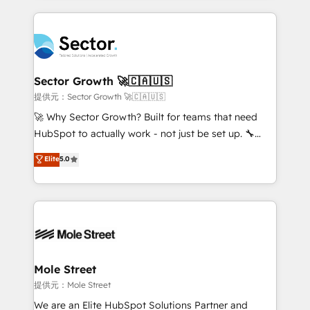
no CRM e mantêm os dados organizados, como um
integrations, custom CMS portal development,
especialista operando a plataforma 24/7. Hoje 300+
design & UX for mid to large to multi national
empresas em 13 países utilizam a Nexforce. Somos
businesses. Our teams are based in North America
a maior parceira da HubSpot na América Latina e
and APAC. We are HubSpot's top-ranked Advanced
líder no ranking global de sucesso do cliente da
Implementation Certified Partner and we contribute
Sector Growth 🚀🇨🇦🇺🇸
HubSpot.
to their advisory council. We strive to do 'good work
提供元：Sector Growth 🚀🇨🇦🇺🇸
with good people' and have worked with incredible
🚀 Why Sector Growth? Built for teams that need
brands. You can see some of them on our website,
HubSpot to actually work - not just be set up. 🔧
along with plenty of case studies.
HubSpot Experts: Onboarding, migrations,
Elite
5.0
automation, and training built for adoption. ⚡ Highly
Technical Execution: ERP, EMR and Custom
Integrations; complex builds delivered in weeks, not
months. 🤖 AI Consulting & Agents: AI-powered
workflows; automation agents; process optimization
inside HubSpot. 🏆 Industry Experience: 🏥
Healthcare: HIPAA implementations; secure data
Mole Street
workflows 💼 Financial Services: compliant
提供元：Mole Street
workflows; audit-ready reporting ⚖️ Legal: client
We are an Elite HubSpot Solutions Partner and