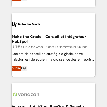
HubSpot un vrai levier de performance pour votre
organisation. Cela passe par la compréhension de
vos processus, la fiabilisation de vos données et
l'alignement de vos équipes — avant même d'ouvrir
la plateforme. Nos domaines d'intervention : -
Intégration & paramétrage HubSpot - Migration CRM
& reprise de données - Stratégie RevOps &
Make the Grade - Conseil et intégrateur
HubSpot
alignement Marketing / Sales - Data, reporting &
tableaux de bord - Onboarding, audit &
提供元：Make the Grade - Conseil et intégrateur HubSpot
optimisation - Intégrations métiers (ERP, téléphonie,
Société de conseil en stratégie digitale, notre
e-commerce) - Formation & accompagnement au
mission est de soutenir la croissance des entreprises
changement Nous intervenons auprès des PME, ETI
B2B à travers l’acquisition de nouveaux clients,
Elite
4.9
et grandes entreprises en France et à l'international,
l'intégration CRM et le développement des revenus
dans des secteurs variés : SaaS, immobilier,
auprès de vos comptes existants. En France et à
industrie, éducation, banque & assurance, transport
l'international, nous travaillons avec des ETI
& logistique.
ambitieuses, des grands groupes voulant aller au-
delà d’une simple transformation digitale et des
startups florissantes. Nos 3 grandes expertises sont :
➤ L’intégration de CRM et de méthodologie RevOps
Vonazon ⚡ HubSpot RevOps & Growth