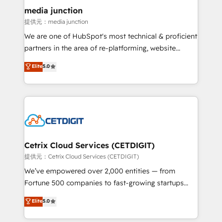
Mexico, USA, and Portugal—we've executed over a
media junction
hundred successful operations. Our approach,
提供元：media junction
rooted in RevOps principles, integrates analysis,
We are one of HubSpot's most technical & proficient
training, planning, and qualification. Leveraging
partners in the area of re-platforming, website
technology, data analytics, CRM optimization, and
design & development. We specialize in multi-hub
Elite
5.0
inbound marketing tactics, we focus on
implementations for mid-market & enterprise
understanding, nurturing, and converting leads.
companies. We are woman-owned, powered by
Partner with us to unlock your business's full
coffee, and we ❤️ dogs. We produce award-winning
potential and achieve sustained growth in today's
work for our clients. 🏆2023 Technical Expertise
competitive market.
Impact Award 🏆2022 Technical Expertise Impact
Award 🏆2022 Platform Migration Excellence Impact
Award 🏆2020 Elite Solutions Partner 🏆2019
Cetrix Cloud Services (CETDIGIT)
Integrations HubSpot Impact Award 🏆2019
提供元：Cetrix Cloud Services (CETDIGIT)
Marketing Enablement HubSpot Impact Award 🏆
We’ve empowered over 2,000 entities — from
2018 Website Design HubSpot Impact Award 🏆2017
Fortune 500 companies to fast-growing startups
Website Design HubSpot Impact Award 🏆2016
and nonprofits — to streamline operations, scale
Elite
5.0
Growth-Driven Design Agency of the Year 🏆2016
revenue, and unlock the full potential of HubSpot.
Sales Enablement HubSpot Impact Award 🏆2015
With deep technical and industry expertise, we fuse