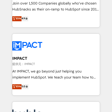
people, exciting ideas and can-do mentality, we
Join over 1,500 Companies globally who've chosen
ensure revenue growth on a daily basis. So tell us
HubSnacks as their on-ramp to HubSpot since 2014
your challenge; our passionate and growth driven
Simple pay-as-you-go plans that accelerate value...
Elite
4.9
team of 100+ experts is ready for you! Driving digital
1️⃣ Set Up | Onboarding New or Check-fixing existing
growth | www.brightdigital.com
HubSpot portals 2️⃣ Scale Up | 100% HubSpot Task
Execution... Global 24/7 ... All Experts 3️⃣ Integrate |
your entire Tech Stack with Custom Integrations
Slash months from your API Integration project... ⬅️
Click "Contact Business" ⬅️ to access 150+ Kickstart
Integration templates that put HubSpot in the center
IMPACT
of your tech stack, syncing... 🛍️ Shopify or
提供元：IMPACT
WooCommerce 💲 Stripe or Paypal 💰 Sage or
At IMPACT, we go beyond just helping you
Netsuite 🤖 Google or Microsoft ✍️ DocuSign or
implement HubSpot. We teach your team how to
PandaDoc 🌐 Avalara or Quaderno HubSnacks holds
master it. As the creators of the Endless Customers
Elite
5.0
the rare Advanced "Custom Integrations"
System™ (the next evolution of They Ask, You
Accreditation, securely sync data across... 🔄 any
Answer), we’re the only HubSpot partner built
apps, in any direction. Stuck on your old CRM..?
entirely around coaching and training. That means
Migrate | seamlessly off your old CRM onto a clean
we don’t do the work for you; we help you build the
new HubSpot portal with Advanced Website and