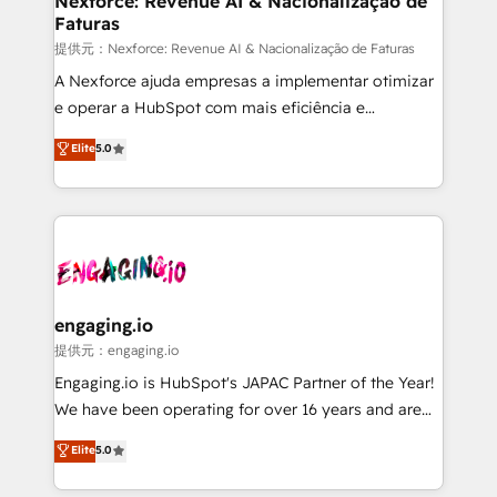
Nexforce: Revenue AI & Nacionalização de
Faturas
objects, automations, and integrations built for
growth. 🚀 AI-Driven GTM Orchestration Unify
提供元：Nexforce: Revenue AI & Nacionalização de Faturas
HubSpot with LinkedIn, WhatsApp, email, paid
A Nexforce ajuda empresas a implementar otimizar
media, and AI voice to drive pipeline. 🤖 AI Custom
e operar a HubSpot com mais eficiência e
Agent Development Deploy AI agents for
previsibilidade de receita. Combinamos Revenue
Elite
5.0
prospecting, follow-ups, service triage, and
Operations (RevOps) e Inteligência Artificial para
knowledge retrieval—built in HubSpot. ⚡ Fast-Track
estruturar processos integrar sistemas organizar
& Growth-Track Services Fast-Track: Rapid HubSpot
dados e automatizar operações. O objetivo é
onboarding in weeks Growth-Track: Unlock
transformar a HubSpot em um verdadeiro sistema
advanced optimization & adoption 📍 São Paulo, BR
operacional de receita conectando equipes
• Des Moines, IA • New York, NY
tecnologia e dados em uma operação integrada.
Também somos distribuidores oficiais da HubSpot
engaging.io
e de mais de 150 softwares globais permitindo
提供元：engaging.io
contratar e pagar a HubSpot em reais com nota
Engaging.io is HubSpot's JAPAC Partner of the Year!
fiscal no Brasil e gerar economia de até 50% na
We have been operating for over 16 years and are
contratação de softwares internacionais.
one of HubSpot's most experienced and technically
Elite
5.0
Oferecemos ainda agentes de IA especializados em
capable Agency Partners globally. We specialise in
HubSpot que automatizam tarefas executam rotinas
complex CRM migrations, implementations,