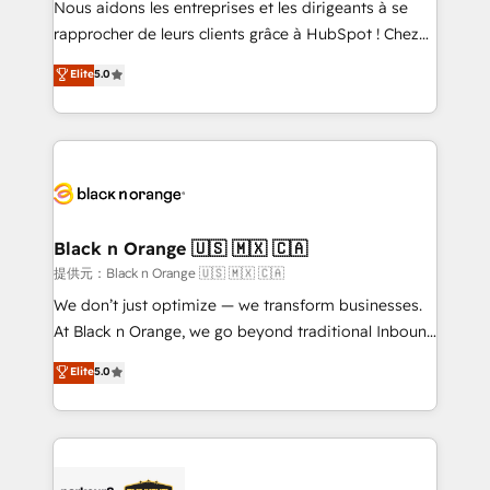
Nous aidons les entreprises et les dirigeants à se
business services. We prepare a customized
rapprocher de leurs clients grâce à HubSpot ! Chez
business case that demonstrates the value and
DIGITALISIM, nous avons l'intime conviction que la
Elite
5.0
impact of your digital transformation, including a
réussite des entreprises passe par l’innovation web,
detailed financial rationale with a focus on ROI and
le marketing digital, et la relation client ! C'est
TCO. As a trusted extension of your team, we
pourquoi, nos experts sont à la fois capables de
believe in the power of partnership. Together, we
gérer votre projet de création de site internet, votre
embark on a transformational journey that sets your
référencement, votre stratégie digitale et le pilotage
business up for long-term success. Unlock your
et l'intégration d'HubSpot ! Les grandes phases d'un
business. If not now, when?
projet HubSpot avec DIGITALISIM : 🧽 Nettoyage,
Black n Orange 🇺🇸 🇲🇽 🇨🇦
migration et intégration des bases de données. 🚀
提供元：Black n Orange 🇺🇸 🇲🇽 🇨🇦
Développement des interfaces avec vos logiciels
We don’t just optimize — we transform businesses.
métiers ⚙️ Configuration de la plateforme HubSpot
At Black n Orange, we go beyond traditional Inbound
📈 Configuration de rapports et tableaux de bord 🤝
Marketing with our exclusive methodologies:
Elite
5.0
Book Process & Guidelines utilisateurs 🎓
BOOMS and BOOST. Together, they form a powerful
Formations des utilisateurs
combination that has driven success for over 800
businesses worldwide. As Elite HubSpot Partners, we
specialize in crafting high-performance growth
strategies that integrate data-driven marketing,