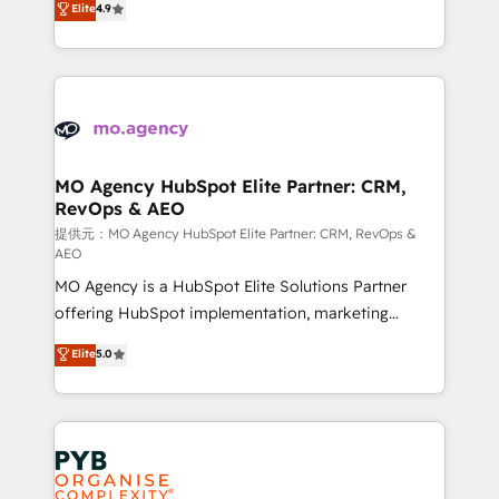
Elite
4.9
to your needs and sales objectives. With 125+
migrate, replatform, and scale smarter. We specialize
certifications, we are part of the most certified
in high-impact CRM and CMS migrations and
Canadian agencies, and we both hold Onboarding
onboarding from platforms like Salesforce, NetSuite,
Accreditations. Based in Canada (coast to coast), our
Zoho, Pardot, Marketo, Microsoft Dynamics, Wix,
services are offered in both English & French.
WordPress and legacy CRMs, turning fragmented
systems into unified, growth-ready HubSpot
architectures that accelerate revenue operations and
MO Agency HubSpot Elite Partner: CRM,
RevOps & AEO
performance. - Multi-object CRM migration, cleanup,
and implementation. - Pre-built and custom
提供元：MO Agency HubSpot Elite Partner: CRM, RevOps &
AEO
integrations across your full tech stack. - Custom
MO Agency is a HubSpot Elite Solutions Partner
object setup, CMS builds, and full-funnel automation.
offering HubSpot implementation, marketing
- Dashboards, lifecycle campaigns, and lead
automation, CRM and RevOps consulting, data
nurturing sequences. - Cross-hub setup across
Elite
5.0
architecture, sales enablement, lifecycle automation,
Marketing, Sales, Operations, and Service Hubs. -
lead scoring and revenue reporting. HubSpot,
Ongoing optimization, managed support, and
Salesforce and integrated enterprise stacks. Digital
scalable retainers. Let’s make HubSpot your most
Marketing, Answer Engine Optimisation, and
powerful growth engine. Built to convert, scale, and
Generative Engine Optimisation (AI Search),
drive results.