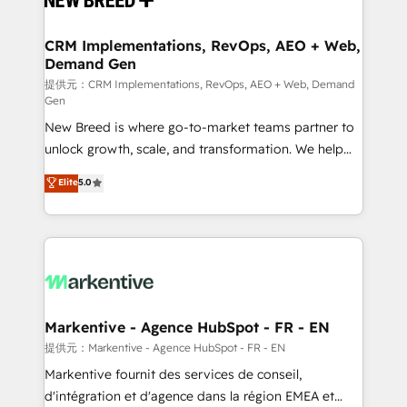
定の代行ではなく、設計の責任」を引き受け、部門横断
technical development team. - 19 HubSpot-certified
の統合・浸透・変革管理を実行します。 ▸ CMS戦略設
trainers to drive platform adoption. 📈 Revenue
CRM Implementations, RevOps, AEO + Web,
計・構築：リード獲得・CVR・SEOを前提にした情報設
Demand Gen
Generation - Full-funnel marketing and high-
計・導線設計・テンプレート設計をContent Hubで一体
performance advertising via Point Success Media. -
提供元：CRM Implementations, RevOps, AEO + Web, Demand
Gen
提供。 ▸ 既存CRM・MAからの移行支援：Salesforce・
Expert deployment of Breeze AI and custom agents
Marketo・Pardot等からの移行、カスタム設計、履歴
New Breed is where go-to-market teams partner to
to automate growth. 🏆 Elite Excellence - 8 platform
データ移行と活用設計まで。 ▸ AEO対応：ChatGPT・
unlock growth, scale, and transformation. We help
accreditations and deep HIPAA-compliance
Perplexity等のAI検索からの流入・引用を前提にコンテ
companies activate HubSpot’s AI-powered
expertise. - A team of 250+ experts dedicated to
Elite
5.0
ンツとサイト構造を最適化。 🏆 なぜ100incを選ぶの
customer platform and operationalize HubSpot’s
your resilient growth.
か？ ✓ HubSpot Eliteパートナー認定 ✓ HubSpotアワ
Loop Marketing framework through expert-led
ード受賞・HUGリーダー ✓ ISO27001:2022 /
services, smart agents, and purpose-built apps,
ISO9001:2015 取得 ✓ 400社以上の導入実績 ✓
tailored to your business. Together, we unlock
HubSpot大百科 出版 CRM・AI活用に関するご相談、現
results, fast. ⚙️CRM & RevOps: Align all Hubs to your
状整理の壁打ちなど、構想段階からお気軽にお問い合わ
buyer journey for clean data, scalability, & reporting.
せください。
🎯Demand Gen & ABM: Drive pipeline with inbound,
Markentive - Agence HubSpot - FR - EN
ABM, AEO, SEO, & paid media. 👩‍💻Web Design:
提供元：Markentive - Agence HubSpot - FR - EN
Build high-performing websites with UX, messaging,
Markentive fournit des services de conseil,
& conversion strategy that drive results. 🤖AI
d'intégration et d'agence dans la région EMEA et