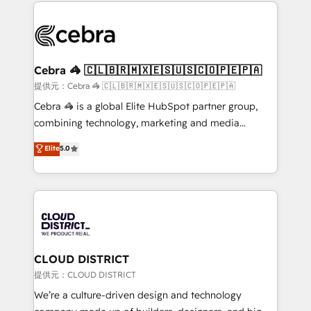
100+ seamless migrations from 15+ different CRMs
OneMetric that matters most: revenue.
✨ 100,000+ hours in HubSpot projects, 75+ full Hub
implementations, and 5,000+ pages ✨ CS: Clients
generating 7-digit MRR from inbound campaigns ✨
CS: 245% organic growth & +751% new visitors for a
Cebra 🦓 🇨🇱🇧🇷🇲🇽🇪🇸🇺🇸🇨🇴🇵🇪🇵🇦
full-funnel HubSpot project ✨ CS: 415% conversion
提供元：Cebra 🦓 🇨🇱🇧🇷🇲🇽🇪🇸🇺🇸🇨🇴🇵🇪🇵🇦
boost with a new HubSpot site Recognized leaders:
Cebra 🦓 is a global Elite HubSpot partner group,
🏆 HubSpot Platform Migration Impact Award 🏆
combining technology, marketing and media
Clutch HubSpot Global Leader 🏆 Finalist: HubSpot
expertise across Latin America and Southern
Elite
5.0
Inbound Campaign of the Year 🏆 Gold AVA Digital
Europe, with teams across 7 countries. Born in Chile,
Award for Best Website 🌟 Accreditations: CRM
we combine local insight with international reach to
Implementation, HubSpot Content Experience, CRM
help businesses grow through technology, creativity,
Data Migration & Custom Integration
AI and strategy. For over 12 years, we’ve delivered
500+ HubSpot implementations, building end-to-
end solutions that integrate CRM, AI automation,
inbound and loop marketing, content, and digital
CLOUD DISTRICT
creativity. Our multicultural team works in Spanish,
提供元：CLOUD DISTRICT
Portuguese, and English to design scalable strategies
We’re a culture-driven design and technology
that drive measurable growth. 🌎 Highlights: • 10+