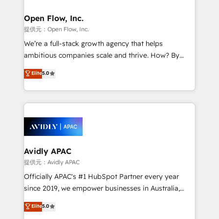
Brussels, Munich, Cologne "Köln", Paris, Amsterdam
and Stockholm Elixir is a first mover and leader
Open Flow, Inc.
when it comes to HubSpot sales and service
提供元：Open Flow, Inc.
implementations, highly renowned for our business
We’re a full-stack growth agency that helps
acumen, process (re-)design experience and a
ambitious companies scale and thrive. How? By
massive amount of success stories in this area. We
upgrading and streamlining every single revenue-
Elite
5.0
integrate HubSpot with complex solutions like SAP,
generating aspect of your business. We’re proud
MicroSoft, custom solutions,... Our company also has
HubSpot Elite Solutions Partners and devout CRM
strong experience with HubSpot UI extensions,
nerds who can harness HubSpot’s custom digital
mobile apps for Field Service Mgt and Retail
tools to improve each touchpoint of your customer
execution, CPQ, customer portals and HubSpot CMS
experience. Working hand-in-hand with your team,
developments. And we're champions when it comes
we’ll assemble a RevOps machine that drives more
to complex data migrations.
traffic, generates better leads and crushes your
Avidly APAC
revenue goals. We've worked with thousands of
提供元：Avidly APAC
HubSpot customers and we'd love to work with you
Officially APAC's #1 HubSpot Partner every year
too! Clients come to us for: Advanced CRM solutions
since 2019, we empower businesses in Australia,
System Integrations both Custom and Native to
New Zealand, and globally to realise their full
Elite
5.0
HubSpot Data System Migrations between systems
potential through enterprise HubSpot CRM