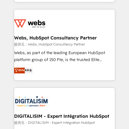
solve all your HubSpot challenges and improve user
sales, and service hubs • Built-in flexibility for
adoption, sales process and marketing results.
startups to global brands
Services 📚 Onboarding your team to HubSpot for
the first time 🔧 Designing and optimising your
HubSpot set-up for better results 🌐 Website design
and build using HubSpot 🔌 Integrating HubSpot
Webs, HubSpot Consultancy Partner
with other systems 🎓 Training your teams to be
提供元：Webs, HubSpot Consultancy Partner
HubSpot pros 📊 Lead generation services using
Webs, as part of the leading European HubSpot
HubSpot Why us? - SIX HubSpot Accreditations -
platform group of 150 Fte, is the trusted Elite
awarded by HubSpot after a rigorous process for
HubSpot CRM Partner offering you a roadmap on
Elite
4.8
CRM, Solutions Architecture, Onboarding , Data
maximizing EBITDA and achieving Commercial
Migration, Custom Integration & Platform
Excellence. With our targeted processes, we
Enablement -Onboarded over 500 businesses to
strengthen your digital transformation and minimize
HubSpot -Top 1% of partners worldwide -In-house
costs. As HubSpot's Advanced Accredited CRM
team of 25+ experts Contact us today to help you
Implementation partner, we provide expertise to
get more from your investment in HubSpot.
drive your business forward. Since 2015 we are fully
www.bbdboom.com
dedicated to HubSpot and with an experienced
DIGITALISIM - Expert Intégration HubSpot
team (50+), we work with reputable companies in
提供元：DIGITALISIM - Expert Intégration HubSpot
B2B sectors such as manufacturing, SaaS and