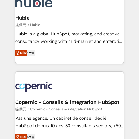
skills, processes, and internal team you need to
CRM Migrations using our in-house "HubScrub" Tool.
attract the right buyers, close deals faster, and grow
without outside dependencies. You’ll learn how to: •
Huble
Set up, audit, and organize your HubSpot portal •
提供元：Huble
Get your sales team fully using HubSpot • Track
Huble is a global HubSpot, marketing, and creative
pipeline and revenue across the entire buyer journey
consultancy working with mid-market and enterprise
• Build an in-house marketing team that drives
businesses. We go beyond implementation, shaping
Elite
4.9
growth • Create content and videos that attract
the strategy, processes, and teams that turn
buyers • Use AI to scale smarter Our coaching-led
HubSpot into a genuine growth engine. Named
approach works best for companies that are done
HubSpot's Global Partner of the Year in 2024,
with outsourcing and ready to build something that
consistently ranked among their top 5 partners
lasts. So if you're ready to become the most trusted
worldwide, and with over 15 years in the ecosystem,
voice in your market, let’s talk.
Huble has built a track record that speaks for itself.
One company, one operating model, delivering
Copernic - Conseils & intégration HubSpot
across offices and consulting teams in the UK, USA,
提供元：Copernic - Conseils & intégration HubSpot
Canada, Germany, France, Belgium, Singapore, and
Pas une agence. Un cabinet de conseil dédié
South Africa. Certified compliant with ISO/IEC
HubSpot depuis 10 ans. 30 consultants seniors, +500
27001:2022 and ISO 9001:2015 across all seven
clients, un ROI mesurable. Notre mission : faire de
Elite
4.9
international offices and 175+ employees.