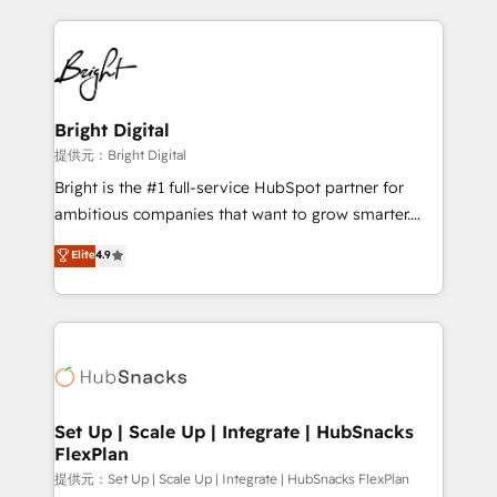
Growth-Driven Design Agency of the Year 🏆2015
automation, integration, and AI innovation to deliver
Became the 5th Agency to reach Diamond 🏆2014
lasting impact. We specialize in: • Turnkey and end-
HubSpot COS Performance Award 🏆2014 HubSpot
to-end HubSpot implementations • Onboarding for
COS Design Award 🏆2013 HubSpot Marketplace
Sales, Service, Marketing & Content Hubs • AI voice
Provider of the Year 🏆2011 Became a HubSpot
and chat agents, predictive automation, and smart
Bright Digital
Partner 📆Founded in 1997
workflows • Salesforce + HubSpot integration •
提供元：Bright Digital
RevOps and AI-driven sales enablement • Website
Bright is the #1 full-service HubSpot partner for
design and CMS development • ERP integration: SAP,
ambitious companies that want to grow smarter.
NetSuite, Microsoft Dynamics, … • Data cleansing
From HubSpot onboarding, to training, from
Elite
4.9
and CRM migration from any platform •
developing a new website to lead generation and
Client/member portals built on HubSpot • Custom
digital marketing; we do it all (and with great
and complex integrations: SAM.gov, GovWin,
results)! In short, our services include: - HubSpot
QuickBooks, PandaDoc, ClickUp, Shopify, Mapsly,
consultancy: onboarding, training, data migration -
WooCommerce, BuilderTrend, and more Experience
HubSpot development: websites, custom modules,
the difference — reach out to see how AI + HubSpot
integrations - Marketing & sales solutions: digital
can transform your business.
marketing, advertising, campaigns, content and
Set Up | Scale Up | Integrate | HubSnacks
FlexPlan
design We connect people, data and technology to
improve customer experiences. With our bright
提供元：Set Up | Scale Up | Integrate | HubSnacks FlexPlan