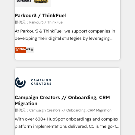
automation, and revenue intelligence to help
companies scale faster and smarter. 🔹 BOOMS:
Parkour3 / ThinkFuel
Demand generation for all your buyers With BOOMS,
提供元：Parkour3 / ThinkFuel
you invest in 100% of your buyers, accelerating your
At Parkour3 & ThinkFuel, we support companies in
growth and positioning yourself as an undisputed
developing their digital strategies by leveraging
leader. 🔹 BOOST: Optimize your digital
technologies and automating their marketing and
Elite
4.9
transformation process A methodology designed to
sales processes to generate growth. Our offer spans
implement HubSpot effectively and optimize your
from Strategy to Operations. We specialize in CRM
digital processes. 🔹 Trusted by Industry Leaders
onboarding and implementation, web design, sales
With an average rating of 4.9/5 and a proven track
& marketing automation, and digital marketing. With
record of business transformation, our growth-first
extensive experience working with tech companies
approach has helped brands dominate their
and manufacturers since 2002, we are committed to
markets.
empowering our clients and developing their
Campaign Creators // Onboarding, CRM
Migration
autonomy. Get to grips with HubSpot through
guided implementation and seamless integration of
提供元：Campaign Creators // Onboarding, CRM Migration
the CRM platform into your digital ecosystem. Would
With over 600+ HubSpot onboardings and complex
you like support in deploying your inbound
platform implementations delivered, CC is the go-to
marketing strategy? We'll provide support tailored
Elite Solutions Partner for businesses ready to