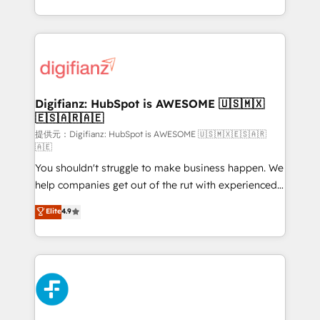
(𝘸𝘦'𝘳𝘦 𝘴𝘶𝘱𝘦𝘳 𝘳𝘦𝘴𝘱𝘰𝘯𝘴𝘪𝘷𝘦)
growth. We modernise platforms, streamline
operations that are causing inefficiencies, improve
customer experiences, integrate systems, and
supercharge revenue operations Key services: • CRM
Implementation • Systems Integration • Digital
Transformation / Web Development • RevOps &
Digifianz: HubSpot is AWESOME 🇺🇸🇲🇽
🇪🇸🇦🇷🇦🇪
Sales Consulting • Marketing Automation What
makes us different? 🚀 Top 0.5% of global HubSpot
提供元：Digifianz: HubSpot is AWESOME 🇺🇸🇲🇽🇪🇸🇦🇷
🇦🇪
agencies ⚙️ The strongest technical ability and
You shouldn't struggle to make business happen. We
integration capabilities 💼 Consultative, long-term
help companies get out of the rut with experienced,
partners who will embed ourselves into your
process-oriented teams implementing HubSpot
business, processes and systems 🏢 We specialise in
Elite
4.9
Marketing, Sales, Service, CMS and Operations Hub,
working with mid-market and enterprise
so selling and actually engaging with your customers
organisations, global organisations and those with
feels easy and pain-free. We are a top ranked
complex use cases 🏆 CRM Implementation,
HubSpot Elite Partner, winner of Rookie of the Year
Platform Enablement, Custom Integration and
and Customer First Awards, 4.9/5 rating in HubSpot
Onboarding Accredited 🔐 ISO27001 & ISO9001
Reviews and 4.9/5 rating in Clutch Reviews. Digifianz
Certified