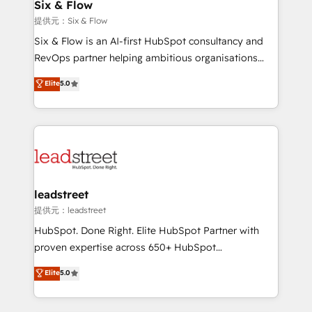
helps the following industries: logistics & 3PL, home
Six & Flow
improvement & construction, branding and
提供元：Six & Flow
commercialization, real estate, health, education,
Six & Flow is an AI-first HubSpot consultancy and
SaaS, Software Dev & IT and consulting, make the
RevOps partner helping ambitious organisations
most out of their HubSpot experience operating in
grow with clarity, confidence, and intelligence.
Elite
5.0
the United States, EU, UAE, Mexico and Latin
Operating across the UK, Netherlands, Ireland, and
America. From casual user to super fan: make
Canada, we’ve delivered thousands of successful
HubSpot an experience you LOVE!
HubSpot projects for mid-market and enterprise
clients worldwide, with over 10 years experience. We
combine HubSpot, data, and AI to design connected
go-to-market systems that align people, process,
and technology for predictable, scalable revenue
leadstreet
growth. Our expertise spans RevOps, CRM and data
提供元：leadstreet
architecture, AI enablement, and strategic marketing,
HubSpot. Done Right. Elite HubSpot Partner with
delivered through our proprietary FLAIR framework
proven expertise across 650+ HubSpot
for responsible AI adoption. As a HubSpot Elite
implementations. With 12+ years of HubSpot
Elite
5.0
Partner and ISO 27001:2022 certified consultancy,
experience, we help you use the HubSpot platform
we blend strategy, creativity, and technology to help
to its fullest capacity, improve your current HubSpot
organisations scale smarter and grow stronger.