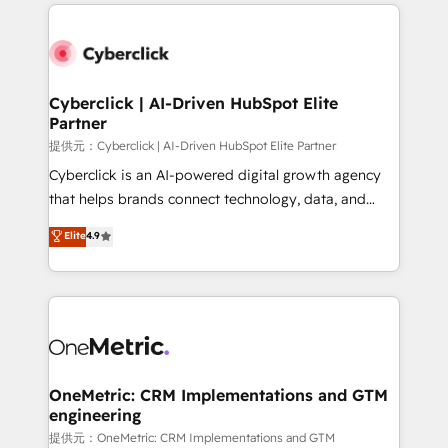
website, or build your new one.
Cyberclick | AI-Driven HubSpot Elite
Partner
提供元：Cyberclick | AI-Driven HubSpot Elite Partner
Cyberclick is an AI-powered digital growth agency
that helps brands connect technology, data, and
creativity to achieve measurable results. Founded in
Elite
4.9
Barcelona and operating across Spain, LATAM, and
the UK, we support global companies in building
smarter marketing, sales, and customer success
strategies. As the only HubSpot Elite Partner in
Iberia (Spain & Portugal), we combine human insight
with intelligent automation to drive sustainable
growth. Our multidisciplinary team designs solutions
OneMetric: CRM Implementations and GTM
engineering
that simplify complexity, boost performance, and
turn innovation into real impact. 🌍 Highlights •
提供元：OneMetric: CRM Implementations and GTM