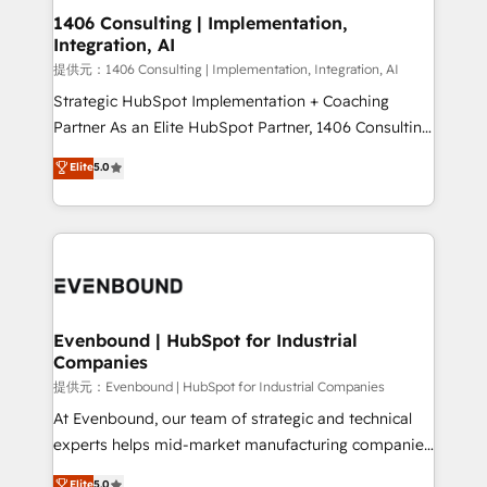
allowing companies to optimize processes and meet
1406 Consulting | Implementation,
Integration, AI
the needs of the customer. We are part of Impresoft
Group, a group of specialized and complementary
提供元：1406 Consulting | Implementation, Integration, AI
companies that divide their offer into 4
Strategic HubSpot Implementation + Coaching
Competence Centers: Smart Manufacturing,
Partner As an Elite HubSpot Partner, 1406 Consulting
Customer First, Enabling Technologies & Security.
helps mid-market revenue teams transform how
Elite
5.0
The synergies generated by these integrations,
they sell, market, and serve. We don't just build your
together with the combination of talents, skills,
HubSpot—we teach your team to own it, then stay
solutions and services, have allowed the group to
to help you keep winning. What We Do ⚙️ CRM
build an unrivaled offering portfolio on the market
Implementations across Marketing, Sales, Service,
to accompany companies on their digital
Data & Content 📈 Sales & Marketing Alignment +
transformation journey.
Revenue Team Enablement 🤖 Breeze AI & Custom
Agent Creation 🔄 Custom Integrations & Data
Evenbound | HubSpot for Industrial
Companies
Migration Why 1406 We become part of your team.
Your team learns while we build. We fix what others
提供元：Evenbound | HubSpot for Industrial Companies
broke. Built for mid-market reality—practical
At Evenbound, our team of strategic and technical
solutions that work with your actual headcount and
experts helps mid-market manufacturing companies
constraints. By the Numbers 🏆 Top 1% of all
achieve real growth. We specialize in delivering
Elite
5.0