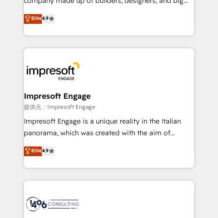
company made up of builders, designers, and big
years as a HubSpot partner. • 2023 Impact Awards:
thinkers. We blend strategy, design, and
Elite
4.9
Platform Migration Excellence. • Top 3 Partner of the
development—always fueled by curiosity—to turn
Year LATAM 2022, 2023, 2024, 2025. • Partner of the
ideas, opportunities, and challenges into meaningful
Year 2024. • Organizer of Aliados.ai (AI, marketing &
experiences. To us, technology is more than just
tech global congress). 👉 Ready to scale your
code; it’s about creating things that are useful, cool,
business with HubSpot? Let Cebra’s experts help
and—most importantly—simple. That’s why we lean
you grow faster, smarter, and with impact.
into bold ideas and shape them into thoughtful
products and strategies that actually make a
Impresoft Engage
difference.
提供元：Impresoft Engage
Impresoft Engage is a unique reality in the Italian
panorama, which was created with the aim of
putting Customer Experience at the center by
Elite
4.9
creating digital environments capable of integrating
people, processes and data. We offer the best
digital solutions on the market, ranging from CRM
processes and technologies to digital strategy, from
marketing automation to online and offline sales
processes through Customer Service Management,