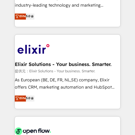
intake; pipeline and document workflows 🛒 E-
industry-leading technology and marketing
Commerce: Shopify, WooCommerce; lifecycle and
consultancy. Our focus is on enterprise and mid-
Elite
5.0
revenue automation 🏢 Real Estate: deal pipelines;
market B2B companies globally that want a strategic
portfolio and lifecycle management 🏭
approach to execute their goals through creative
Manufacturing: ERP integrations; operational
applications of our solutions; Technical HubSpot
alignment 🛡️ Compliance & Data Considerations:
Consulting, Content Marketing, Growth-Driven
HIPAA-aware; CASL-compliant; GDPR-ready
Design, Migrations + Integrations. Mole Street’s
implementations where required 💡 Why 500+
mission is empowering others to realize their
Clients Choose Us: Elite Partner; technical, fast, and
greatness, which is achieved through creating
Elixir Solutions - Your business. Smarter.
built to scale.
absolute clarity, derived from a well-defined
提供元：Elixir Solutions - Your business. Smarter.
strategy, executed well, and reported on with clear
As European (BE, DE, FR, NL,SE) company, Elixir
results. The culture is driven by core values; Joy, Grit,
offers CRM, marketing automation and HubSpot
Accountability, Curiosity, Authenticity, Growth
integration products and services to mid-market
Elite
5.0
Mindedness, and Clarity. We are driven to win for the
and enterprise customers. We ensure that your sales,
collective good of the company and its clientele, and
service and marketing department operates in the
dedicated to breaking the mold from the agency of
most effective way, while at the same time
the past into the consultancy of the future. Great
leveraging your commercial data for a fully
things are happening.
integrated buyers journey. Elixir is located in