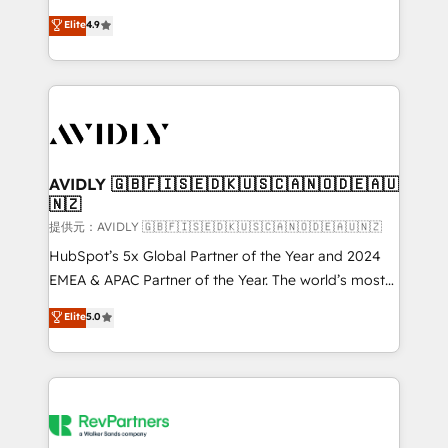
Strategy: Activate Breeze Agents, configure HubSpot
North America. Avec plus de 115 experts en
Elite
4.9
AI, & maximize AEO with tailored AI services. 🧩
marketing automation, Growth, Revops, CRM et
Integrations: Extend HubSpot with custom
webdesign. Markentive is both a consulting firm, a
integrations, hosting, & maintenance.
digital agency and an integrator. With over 115
experts in marketing automation, growth, revops,
CRM and webdesign (We focus on EMEA - USA
customers).
AVIDLY 🇬🇧🇫🇮🇸🇪🇩🇰🇺🇸🇨🇦🇳🇴🇩🇪🇦🇺
🇳🇿
提供元：AVIDLY 🇬🇧🇫🇮🇸🇪🇩🇰🇺🇸🇨🇦🇳🇴🇩🇪🇦🇺🇳🇿
HubSpot’s 5x Global Partner of the Year and 2024
EMEA & APAC Partner of the Year. The world’s most
experienced and fully accredited HubSpot Solutions
Elite
5.0
Partner. 🚀 With 2,750+ HubSpot projects delivered
and 370+ specialists across EMEA, APAC and NAM,
we de-risk complex CRM programmes and
accelerate ROI across every HubSpot Hub. 🧭 From
multi-region migrations to AI-powered automation,