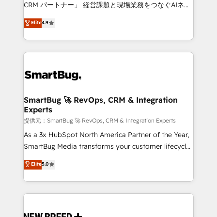
Move from any legacy CRM. Zero downtime, full data
CRM パートナー」 経営課題と現場業務をつなぐAIネイ
integrity. ➤ Implementation: Configure HubSpot to
ティブ・エージェンシーとして、HubSpot Eliteの実装
Elite
4.9
run your revenue process. Sales, marketing, and
力で顧客フロント業務を再設計します。 💡 100inc は何
service wired together. ➤ AI and Integrations: Layer
をする会社か？ HubSpotを共通基盤に、AIエージェン
Breeze AI, custom agents, and APIs to remove
トを組み込んだ顧客フロント業務（マーケティング・営
manual work. ➤ Ongoing Management: Monthly
業・CS）を組織全体で設計・実装する日本のAIネイテ
tune-ups, feature rollouts, adoption coaching. Buying
ィブ・エージェンシーです。事業部・グループ会社・部
HubSpot, switching to it, or reviving a stale portal?
門が分立する組織で、データと業務プロセスのサイロ化
We are built for the work.
を、CRMを軸とした全社共通基盤に再構築します。意
SmartBug 🚀 RevOps, CRM & Integration
Experts
思決定者・PMO・現場担当者に並走します。 1️⃣
HubSpot導入・活用支援 顧客データの一元化から、
提供元：SmartBug 🚀 RevOps, CRM & Integration Experts
GTMの見える化・自動化まで。全Hub統合運用、デー
As a 3x HubSpot North America Partner of the Year,
タ品質設計、グループ横断のCRM統合に対応します。
SmartBug Media transforms your customer lifecycle
2️⃣ AIエージェント組織構築 営業・マーケティング業務
into a revenue engine. Our unified ecosystem
Elite
5.0
の一部をAIが自律実行する組織への移行を設計・実装。
includes specialized divisions Globalia (AI &
Breeze・Claude等をHubSpotと連携させ、役割定義・
Software) and Point Success Media (Paid Media),
運用ルール・成果指標まで含めて設計します。 3️⃣ 全社
making this the official home for all three brands. 🔄
DX × AI推進のPMO伴走支援 複数部門をまたぐDX×AI変
Implementation & Integration - Seamless migrations
革を、構想から実装・定着までPMOとして主導。「設
and system integrations powered by Globalia’s