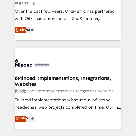
engineering
HubSpot Partner since 2012 • 2022 EMEA Impact
Over the past few years, OneMetric has partnered
Award: Best Integration • 150+ successful HubSpot
with 750+ customers across SaaS, fintech,
projects • Clients in 30+ industries • Proprietary
healthcare, real estate, and other industries. With
technology for integrations • Multilingual team:
Elite
4.9
150+ HubSpot-certified experts, we deliver scalable
English, Spanish, Portuguese & Italian 👉 Grow
solutions to complex GTM and RevOps challenges.
smarter with AI and HubSpot.
Our Expertise 🔹 Onboarding & Implementation:
Accredited HubSpot Partner, ensuring smooth setup
tailored to your GTM motion. 🔹 Migrations:
Accredited HubSpot Partner, ensuring migration
from other CRMs to HubSpot without data loss or
6Minded: Implementations, Integrations,
Websites
downtime. 🔹 RevOps Strategy: Align teams,
processes, and data to drive revenue efficiency. 🔹
提供元：6Minded: Implementations, Integrations, Websites
Integrations: Connect HubSpot with your tech stack
Tailored implementations without out-of-scope
for better adoption. 🔹 Custom Solutions: Build
headaches, web projects completed on time. Our in-
tailored apps, workflows, and configurations. We are
house team of certified CRM architects, experts,
Elite
5.0
SOC 2 Type II and ISO 27001 certified, reinforcing
developers, designers, and marketers handles all
our commitment to data security and compliance. At
aspects of your HubSpot. ✨ 400+ global clients ✨
OneMetric, we help revenue teams focus on the