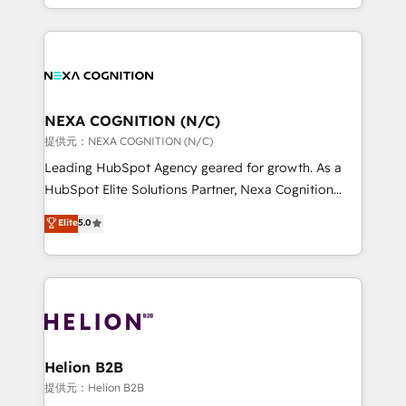
to HubSpot New lead generation strategies Time-
implementation. And we deliver best practice across
saving automations Fresh growth campaigns Robust
the whole HubSpot platform, covering marketing,
help desk Unified revenue operations Dynamic
sales, service, CMS and integrations. We work with
website development Award-winning creative
all businesses, from start-up to Enterprise, and have
design We live and breathe HubSpot and are ready
delivered the largest HubSpot implementations in
to take on real challenges!
the world. Our human approach to digital
NEXA COGNITION (N/C)
transformation is designed for businesses who want
提供元：NEXA COGNITION (N/C)
to grow. And we're passionate about APAC
Leading HubSpot Agency geared for growth. As a
businesses leading the world in technology, agility
HubSpot Elite Solutions Partner, Nexa Cognition
and productivity. We also have a proven track
ranks in the top 1% of global HubSpot Partners and
Elite
5.0
record migrating businesses from CRM & Marketing
has been one of the longest-standing partners since
Platforms such as Salesforce, Dynamics, Pipedrive,
2012. We empower businesses to harness the full
and Marketo onto HubSpot. Our methodology
potential of HubSpot by combining strategic
literally transforms the way the businesses we work
insights with technical excellence, we deliver
with attract and retain customers, manage their
bespoke HubSpot solutions tailored to drive
business people and processes, and how they
measurable growth and operational efficiency. Why
service their customers.
Choose Nexa Cognition? 🚀 HubSpot Expertise: Our
Helion B2B
certified team specialises in CRM implementation,
提供元：Helion B2B