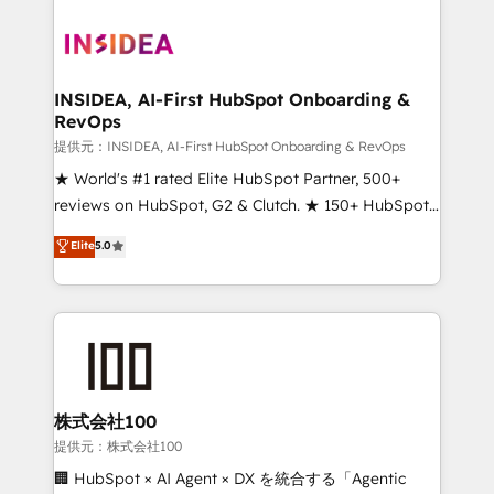
INSIDEA, AI-First HubSpot Onboarding &
RevOps
提供元：INSIDEA, AI-First HubSpot Onboarding & RevOps
★ World's #1 rated Elite HubSpot Partner, 500+
reviews on HubSpot, G2 & Clutch. ★ 150+ HubSpot
Certified Experts & Trainers across the team ★
Elite
5.0
1,500+ implementations across five continents ★ AI-
First, RevOps-led, Onboarding obsessed ★
Company of the Year 2024/25 INSIDEA helps
growing companies turn HubSpot into a revenue
engine. We onboard your team, migrate your data,
and build AI-powered workflows that drive adoption
from week one, in your time zone. What we do ➤
株式会社100
Onboarding: Live in weeks, with workflows built
提供元：株式会社100
around your business, not a template. ➤ Migration:
🏢 HubSpot × AI Agent × DX を統合する「Agentic