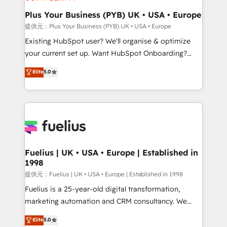
HubSpot Content Hub, WordPress development,
B2B SEO, paid media, and content. We work with
Plus Your Business (PYB) UK • USA • Europe
enterprise and growth-led companies across
提供元：Plus Your Business (PYB) UK • USA • Europe
technology, professional services, financial services
Existing HubSpot user? We'll organise & optimize
and industrial sectors. Offices in Johannesburg, Cape
your current set up. Want HubSpot Onboarding?
Town and London. 500+ HubSpot CRM
We'll customise your CRM & automate your business
Elite
5.0
implementations delivered. AI visibility coverage
processes. Welcome to our Profile! We can help
across ChatGPT, Claude, Perplexity, Gemini and
with... • CRM implementation, reports & workflows,
Google AI Overviews. HubSpot Impact Award -
and team training • CRM migration: Salesforce,
Customer First HubSpot Impact Award - Integrations
Pipedrive, Dynamics etc • Technical projects inc.
Innovation HubSpot Impact Award - Platform
Custom API integrations A little about us... • Boutique
Migration Excellence HubSpot Impact Award -
'Elite' Team (12 super skilled members) • 150+ Clients
Platform Excellence 35+ full-time HubSpot
for Sales Hub, Marketing Hub, Service Hub, Data
Fuelius | UK • USA • Europe | Established in
professionals.
1998
Hub and Website (CMS) • ISO/IEC 27001:2022, ISO
9001:2015 and now... ISO 42001: 2023 certified •
提供元：Fuelius | UK • USA • Europe | Established in 1998
Exclusive AI 'GuardHub' governance framework,
Fuelius is a 25-year-old digital transformation,
based on ISO 42001 - helping you 'organise
marketing automation and CRM consultancy. We
complexity' 𝗥𝗲𝗮𝗱𝘆 𝗳𝗼𝗿 𝘁𝗵𝗲 𝗻𝗲𝘅𝘁 𝘀𝘁𝗲𝗽? Click the
enable mid-market and enterprise clients to
Elite
5.0
👈 '𝗖𝗼𝗻𝘁𝗮𝗰𝘁 𝗯𝘂𝘀𝗶𝗻𝗲𝘀𝘀' button to get in touch
maximise their return from digital and fuel their