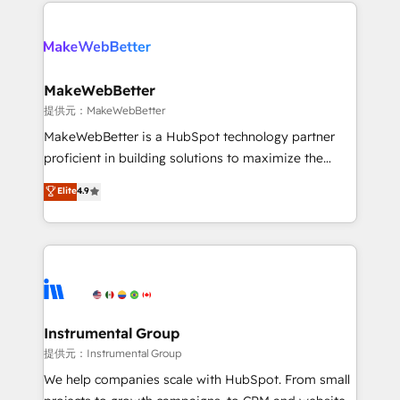
service creative agencies in the HubSpot
addicts to HubSpot evangelists 🧡 Don't hire a
ecosystem, we blend strategy, technology, & award-
marketing agency for an Ops problem. Don't hire a
winning design to build scalable, globally
technical agency for a growth problem. Hire a
regionalized HubSpot websites, integrated
partner built to solve both.
marketing campaigns, & RevOps frameworks that
MakeWebBetter
fuel long-term success We connect the entire
提供元：MakeWebBetter
customer lifecycle through seamless integrations,
MakeWebBetter is a HubSpot technology partner
ensure long-term adoption with change-
proficient in building solutions to maximize the
management programs, and align marketing, sales,
operational efficiency of HubSpot. The fastest-
Elite
4.9
and service to drive sustainable growth With 6 key
growing tech-enabler & facilitator, MakeWebBetter,
HubSpot accreditations and experience across
hands you the blend of HubSpot expertise &
hundreds of organizations in dozens of industries,
eminent solutions & integrations. Trust us to
there’s a good chance one of our globally integrated
streamline your HubSpot experience. 🚀HubSpot
teams has worked with clients just like you Let’s
Elite Partners with 10+ years of HubSpot experience
explore whether S2 is the partner you’ve been
🤝HubSpot Premier Integration partner 🤝Google
looking for...and get your next big initiative moving!
Premier Partner 2023 🌟5 HubSpot Accreditations 🌟
Instrumental Group
Won HubSpot Theme Challenge 2021 🌟INBOUND’19
提供元：Instrumental Group
HubSpot Rising Star Why us? Harnessing the full
We help companies scale with HubSpot. From small
potential of the powerful HubSpot CRM. ✔️A team of