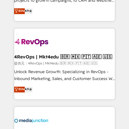
projects to growth campaigns, to CRM and websites.
HubSpot experts backed by over 10+ years of
Hire an agency that's experienced in every inch of
Elite
4.9
HubSpot experience ✔️Flexible pricing models —
HubSpot and willing to work hand-in-hand with your
Hourly-fee (assigned one Dedicated HubSpot
team to simplify the complex and build a better
Admin); Monthly-fee (HubSpot Admin + Project
experience for your team and customers.
Manager); and Fixed Project Cost (as per
requirement). ✔️Helped over 25,000+ customers so
far with our HubSpot solutions. ✔️Bespoke apps &
on-demand bundle services. Connect with us today!
4RevOps | Mkt4edu 🇧🇷 🇲🇽 🇵🇹 🇦🇪 🇺🇸
提供元：4RevOps | Mkt4edu 🇧🇷 🇲🇽 🇵🇹 🇦🇪 🇺🇸
Unlock Revenue Growth: Specializing in RevOps -
Inbound Marketing, Sales, and Customer Success We
specialize in driving revenue growth for companies
Elite
4.9
across industries through tailored marketing, sales,
and customer success strategies, utilizing RevOps
methodologies. As Latin America's largest HubSpot
partner and a global leader in education market, we
offer unparalleled insights. Operating in five
countries—Brazil, UAE (Abu Dhabi/Dubai/Sharjah),