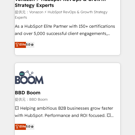
Strategy Experts
pour aligner les équipes marketing, commerciales et
support client (data migration, synchronisation API,
提供元：Vonazon ⚡ HubSpot RevOps & Growth Strategy
Experts
audit et maintenance) ➤ La création de sites internet
As a HubSpot Elite Partner with 150+ certifications
de conversion qui transforment les visiteurs en
and over 5,000 successful client engagements,
opportunités d'affaires ➤ La mise en place de
Vonazon turns marketing complexity into
stratégies d'acquisition marketing (SEO, SEA,
Elite
5.0
measurable, scalable growth. From onboarding to
inbound, automatisation marketing, ABM, IA,
enterprise-grade campaigns, our in-house team
emailing) Informations clés : - 10 ans d'expérience -
builds scalable strategies that drive long-term
100+ intégrations CRM HubSpot réussies - 40
revenue. ⚙️ HubSpot Integration & Optimization •
experts conseil - 150 certifications HubSpot
Seamless CRM, CMS, and automation setup •
cumulées
Complex platform migrations and data cleanups •
Custom APIs and third-party integrations 📈 End-to-
BBD Boom
End Revenue Acceleration • Lifecycle marketing and
提供元：BBD Boom
pipeline growth programs • Sales enablement tools
💥 Helping ambitious B2B businesses grow faster
and CRM optimization • Retention strategies with
with HubSpot. Performance and ROI focused. 💥
customer journey mapping 🏅 Elite-Level HubSpot
BBD Boom is the HubSpot partner that can help you
Elite
5.0
Execution • 750+ onboardings and 2,000+
to HubSpot Better. We work with your teams to
implementations • Deep expertise across marketing,