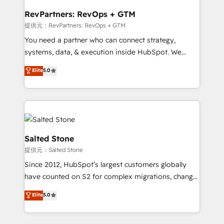
we turn complexity into clarity, human at global
scale. 🏆 HubSpot’s CEO called us “the partner of the
RevPartners: RevOps + GTM
future.” Others agree it is proof of trust built through
提供元：RevPartners: RevOps + GTM
measurable impact.
You need a partner who can connect strategy,
systems, data, & execution inside HubSpot. We
bridge the gap where most agencies fall short by
Elite
5.0
combining GTM strategy with technical execution to
solve the right problem with the right solution. As the
only firm in the world to hold Elite Partner
Accreditations with both HubSpot and Clay, our
clients gain a unique advantage in CRM architecture,
pipeline generation, data intelligence, and go-to-
Salted Stone
market execution. Why B2B Businesses Choose RP: -
提供元：Salted Stone
Secure: Soc2 compliant 🛡️ - Pricing: Implementations
Since 2012, HubSpot’s largest customers globally
starting at $1,5k 💵 - Speed: Launch in 14 days ⚡ -
have counted on S2 for complex migrations, change
Global: 250 professionals across five continents 🌐 -
management, systems integration, and creative
Scale: Fastest tiering Elite HubSpot Partner 🪴 -
Elite
5.0
solutions that deliver measurable impact and
Sales Hub: More implementations than any other
transform brand experiences As one of the few full-
Partner 💻 - Migrations: We convert Salesforce