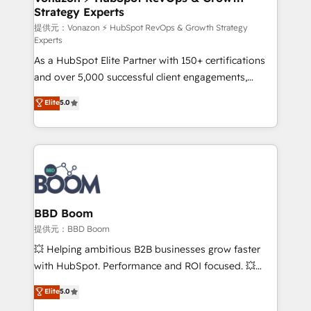
Strategy Experts
pour aligner les équipes marketing, commerciales et
support client (data migration, synchronisation API,
提供元：Vonazon ⚡ HubSpot RevOps & Growth Strategy
Experts
audit et maintenance) ➤ La création de sites internet
As a HubSpot Elite Partner with 150+ certifications
de conversion qui transforment les visiteurs en
and over 5,000 successful client engagements,
opportunités d'affaires ➤ La mise en place de
Vonazon turns marketing complexity into
stratégies d'acquisition marketing (SEO, SEA,
Elite
5.0
measurable, scalable growth. From onboarding to
inbound, automatisation marketing, ABM, IA,
enterprise-grade campaigns, our in-house team
emailing) Informations clés : - 10 ans d'expérience -
builds scalable strategies that drive long-term
100+ intégrations CRM HubSpot réussies - 40
revenue. ⚙️ HubSpot Integration & Optimization •
experts conseil - 150 certifications HubSpot
Seamless CRM, CMS, and automation setup •
cumulées
Complex platform migrations and data cleanups •
Custom APIs and third-party integrations 📈 End-to-
BBD Boom
End Revenue Acceleration • Lifecycle marketing and
提供元：BBD Boom
pipeline growth programs • Sales enablement tools
💥 Helping ambitious B2B businesses grow faster
and CRM optimization • Retention strategies with
with HubSpot. Performance and ROI focused. 💥
customer journey mapping 🏅 Elite-Level HubSpot
BBD Boom is the HubSpot partner that can help you
Elite
5.0
Execution • 750+ onboardings and 2,000+
to HubSpot Better. We work with your teams to
implementations • Deep expertise across marketing,