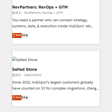
we turn complexity into clarity, human at global
scale. 🏆 HubSpot’s CEO called us “the partner of the
RevPartners: RevOps + GTM
future.” Others agree it is proof of trust built through
提供元：RevPartners: RevOps + GTM
measurable impact.
You need a partner who can connect strategy,
systems, data, & execution inside HubSpot. We
bridge the gap where most agencies fall short by
Elite
5.0
combining GTM strategy with technical execution to
solve the right problem with the right solution. As the
only firm in the world to hold Elite Partner
Accreditations with both HubSpot and Clay, our
clients gain a unique advantage in CRM architecture,
pipeline generation, data intelligence, and go-to-
Salted Stone
market execution. Why B2B Businesses Choose RP: -
提供元：Salted Stone
Secure: Soc2 compliant 🛡️ - Pricing: Implementations
Since 2012, HubSpot’s largest customers globally
starting at $1,5k 💵 - Speed: Launch in 14 days ⚡ -
have counted on S2 for complex migrations, change
Global: 250 professionals across five continents 🌐 -
management, systems integration, and creative
Scale: Fastest tiering Elite HubSpot Partner 🪴 -
Elite
5.0
solutions that deliver measurable impact and
Sales Hub: More implementations than any other
transform brand experiences As one of the few full-
Partner 💻 - Migrations: We convert Salesforce