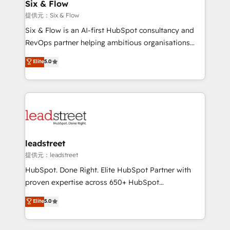
helps the following industries: logistics & 3PL, home
Six & Flow
improvement & construction, branding and
提供元：Six & Flow
commercialization, real estate, health, education,
Six & Flow is an AI-first HubSpot consultancy and
SaaS, Software Dev & IT and consulting, make the
RevOps partner helping ambitious organisations
most out of their HubSpot experience operating in
grow with clarity, confidence, and intelligence.
Elite
5.0
the United States, EU, UAE, Mexico and Latin
Operating across the UK, Netherlands, Ireland, and
America. From casual user to super fan: make
Canada, we’ve delivered thousands of successful
HubSpot an experience you LOVE!
HubSpot projects for mid-market and enterprise
clients worldwide, with over 10 years experience. We
combine HubSpot, data, and AI to design connected
go-to-market systems that align people, process,
and technology for predictable, scalable revenue
leadstreet
growth. Our expertise spans RevOps, CRM and data
提供元：leadstreet
architecture, AI enablement, and strategic marketing,
HubSpot. Done Right. Elite HubSpot Partner with
delivered through our proprietary FLAIR framework
proven expertise across 650+ HubSpot
for responsible AI adoption. As a HubSpot Elite
implementations. With 12+ years of HubSpot
Elite
5.0
Partner and ISO 27001:2022 certified consultancy,
experience, we help you use the HubSpot platform
we blend strategy, creativity, and technology to help
to its fullest capacity, improve your current HubSpot
organisations scale smarter and grow stronger.