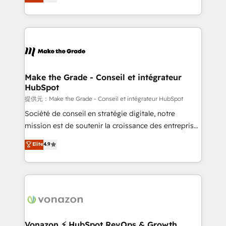
HubSpot un vrai levier de performance pour votre
organisation. Cela passe par la compréhension de
vos processus, la fiabilisation de vos données et
l'alignement de vos équipes — avant même d'ouvrir
la plateforme. Nos domaines d'intervention : -
Intégration & paramétrage HubSpot - Migration CRM
& reprise de données - Stratégie RevOps &
Make the Grade - Conseil et intégrateur
HubSpot
alignement Marketing / Sales - Data, reporting &
tableaux de bord - Onboarding, audit &
提供元：Make the Grade - Conseil et intégrateur HubSpot
optimisation - Intégrations métiers (ERP, téléphonie,
Société de conseil en stratégie digitale, notre
e-commerce) - Formation & accompagnement au
mission est de soutenir la croissance des entreprises
changement Nous intervenons auprès des PME, ETI
B2B à travers l’acquisition de nouveaux clients,
Elite
4.9
et grandes entreprises en France et à l'international,
l'intégration CRM et le développement des revenus
dans des secteurs variés : SaaS, immobilier,
auprès de vos comptes existants. En France et à
industrie, éducation, banque & assurance, transport
l'international, nous travaillons avec des ETI
& logistique.
ambitieuses, des grands groupes voulant aller au-
delà d’une simple transformation digitale et des
startups florissantes. Nos 3 grandes expertises sont :
➤ L’intégration de CRM et de méthodologie RevOps
Vonazon ⚡ HubSpot RevOps & Growth