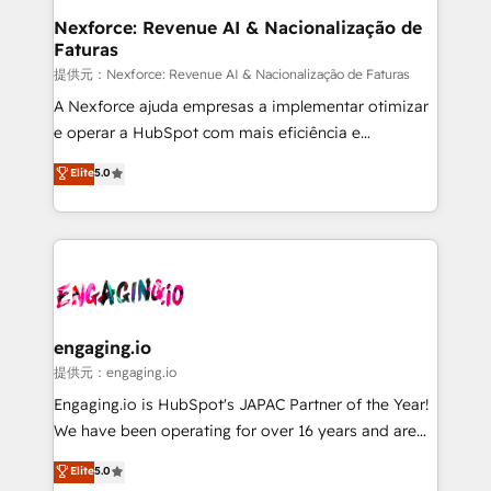
Station, Freshdesk, Intercom, and more. Custom
Nexforce: Revenue AI & Nacionalização de
Faturas
objects, automations, and integrations built for
growth. 🚀 AI-Driven GTM Orchestration Unify
提供元：Nexforce: Revenue AI & Nacionalização de Faturas
HubSpot with LinkedIn, WhatsApp, email, paid
A Nexforce ajuda empresas a implementar otimizar
media, and AI voice to drive pipeline. 🤖 AI Custom
e operar a HubSpot com mais eficiência e
Agent Development Deploy AI agents for
previsibilidade de receita. Combinamos Revenue
Elite
5.0
prospecting, follow-ups, service triage, and
Operations (RevOps) e Inteligência Artificial para
knowledge retrieval—built in HubSpot. ⚡ Fast-Track
estruturar processos integrar sistemas organizar
& Growth-Track Services Fast-Track: Rapid HubSpot
dados e automatizar operações. O objetivo é
onboarding in weeks Growth-Track: Unlock
transformar a HubSpot em um verdadeiro sistema
advanced optimization & adoption 📍 São Paulo, BR
operacional de receita conectando equipes
• Des Moines, IA • New York, NY
tecnologia e dados em uma operação integrada.
Também somos distribuidores oficiais da HubSpot
engaging.io
e de mais de 150 softwares globais permitindo
提供元：engaging.io
contratar e pagar a HubSpot em reais com nota
Engaging.io is HubSpot's JAPAC Partner of the Year!
fiscal no Brasil e gerar economia de até 50% na
We have been operating for over 16 years and are
contratação de softwares internacionais.
one of HubSpot's most experienced and technically
Elite
5.0
Oferecemos ainda agentes de IA especializados em
capable Agency Partners globally. We specialise in