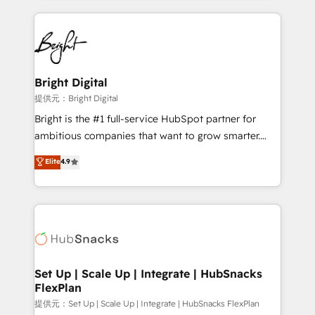
Growth-Driven Design Agency of the Year 🏆2015
automation, integration, and AI innovation to deliver
Became the 5th Agency to reach Diamond 🏆2014
lasting impact. We specialize in: • Turnkey and end-
HubSpot COS Performance Award 🏆2014 HubSpot
to-end HubSpot implementations • Onboarding for
COS Design Award 🏆2013 HubSpot Marketplace
Sales, Service, Marketing & Content Hubs • AI voice
Provider of the Year 🏆2011 Became a HubSpot
and chat agents, predictive automation, and smart
Bright Digital
Partner 📆Founded in 1997
workflows • Salesforce + HubSpot integration •
提供元：Bright Digital
RevOps and AI-driven sales enablement • Website
Bright is the #1 full-service HubSpot partner for
design and CMS development • ERP integration: SAP,
ambitious companies that want to grow smarter.
NetSuite, Microsoft Dynamics, … • Data cleansing
From HubSpot onboarding, to training, from
Elite
4.9
and CRM migration from any platform •
developing a new website to lead generation and
Client/member portals built on HubSpot • Custom
digital marketing; we do it all (and with great
and complex integrations: SAM.gov, GovWin,
results)! In short, our services include: - HubSpot
QuickBooks, PandaDoc, ClickUp, Shopify, Mapsly,
consultancy: onboarding, training, data migration -
WooCommerce, BuilderTrend, and more Experience
HubSpot development: websites, custom modules,
the difference — reach out to see how AI + HubSpot
integrations - Marketing & sales solutions: digital
can transform your business.
marketing, advertising, campaigns, content and
Set Up | Scale Up | Integrate | HubSnacks
FlexPlan
design We connect people, data and technology to
improve customer experiences. With our bright
提供元：Set Up | Scale Up | Integrate | HubSnacks FlexPlan