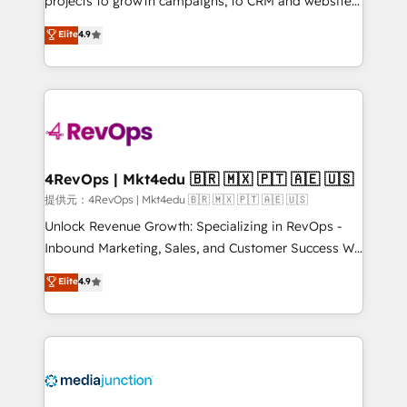
projects to growth campaigns, to CRM and websites.
HubSpot experts backed by over 10+ years of
Hire an agency that's experienced in every inch of
Elite
4.9
HubSpot experience ✔️Flexible pricing models —
HubSpot and willing to work hand-in-hand with your
Hourly-fee (assigned one Dedicated HubSpot
team to simplify the complex and build a better
Admin); Monthly-fee (HubSpot Admin + Project
experience for your team and customers.
Manager); and Fixed Project Cost (as per
requirement). ✔️Helped over 25,000+ customers so
far with our HubSpot solutions. ✔️Bespoke apps &
on-demand bundle services. Connect with us today!
4RevOps | Mkt4edu 🇧🇷 🇲🇽 🇵🇹 🇦🇪 🇺🇸
提供元：4RevOps | Mkt4edu 🇧🇷 🇲🇽 🇵🇹 🇦🇪 🇺🇸
Unlock Revenue Growth: Specializing in RevOps -
Inbound Marketing, Sales, and Customer Success We
specialize in driving revenue growth for companies
Elite
4.9
across industries through tailored marketing, sales,
and customer success strategies, utilizing RevOps
methodologies. As Latin America's largest HubSpot
partner and a global leader in education market, we
offer unparalleled insights. Operating in five
countries—Brazil, UAE (Abu Dhabi/Dubai/Sharjah),