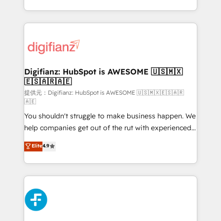
(𝘸𝘦'𝘳𝘦 𝘴𝘶𝘱𝘦𝘳 𝘳𝘦𝘴𝘱𝘰𝘯𝘴𝘪𝘷𝘦)
growth. We modernise platforms, streamline
operations that are causing inefficiencies, improve
customer experiences, integrate systems, and
supercharge revenue operations Key services: • CRM
Implementation • Systems Integration • Digital
Transformation / Web Development • RevOps &
Digifianz: HubSpot is AWESOME 🇺🇸🇲🇽
🇪🇸🇦🇷🇦🇪
Sales Consulting • Marketing Automation What
makes us different? 🚀 Top 0.5% of global HubSpot
提供元：Digifianz: HubSpot is AWESOME 🇺🇸🇲🇽🇪🇸🇦🇷
🇦🇪
agencies ⚙️ The strongest technical ability and
You shouldn't struggle to make business happen. We
integration capabilities 💼 Consultative, long-term
help companies get out of the rut with experienced,
partners who will embed ourselves into your
process-oriented teams implementing HubSpot
business, processes and systems 🏢 We specialise in
Elite
4.9
Marketing, Sales, Service, CMS and Operations Hub,
working with mid-market and enterprise
so selling and actually engaging with your customers
organisations, global organisations and those with
feels easy and pain-free. We are a top ranked
complex use cases 🏆 CRM Implementation,
HubSpot Elite Partner, winner of Rookie of the Year
Platform Enablement, Custom Integration and
and Customer First Awards, 4.9/5 rating in HubSpot
Onboarding Accredited 🔐 ISO27001 & ISO9001
Reviews and 4.9/5 rating in Clutch Reviews. Digifianz
Certified