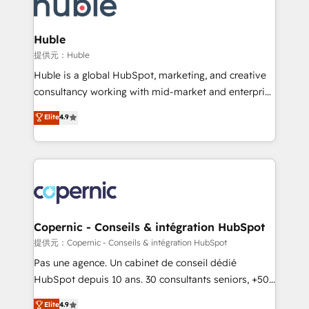
skills, processes, and internal team you need to
CRM Migrations using our in-house "HubScrub" Tool.
attract the right buyers, close deals faster, and grow
without outside dependencies. You’ll learn how to: •
Huble
Set up, audit, and organize your HubSpot portal •
提供元：Huble
Get your sales team fully using HubSpot • Track
Huble is a global HubSpot, marketing, and creative
pipeline and revenue across the entire buyer journey
consultancy working with mid-market and enterprise
• Build an in-house marketing team that drives
businesses. We go beyond implementation, shaping
Elite
4.9
growth • Create content and videos that attract
the strategy, processes, and teams that turn
buyers • Use AI to scale smarter Our coaching-led
HubSpot into a genuine growth engine. Named
approach works best for companies that are done
HubSpot's Global Partner of the Year in 2024,
with outsourcing and ready to build something that
consistently ranked among their top 5 partners
lasts. So if you're ready to become the most trusted
worldwide, and with over 15 years in the ecosystem,
voice in your market, let’s talk.
Huble has built a track record that speaks for itself.
One company, one operating model, delivering
Copernic - Conseils & intégration HubSpot
across offices and consulting teams in the UK, USA,
提供元：Copernic - Conseils & intégration HubSpot
Canada, Germany, France, Belgium, Singapore, and
Pas une agence. Un cabinet de conseil dédié
South Africa. Certified compliant with ISO/IEC
HubSpot depuis 10 ans. 30 consultants seniors, +500
27001:2022 and ISO 9001:2015 across all seven
clients, un ROI mesurable. Notre mission : faire de
Elite
4.9
international offices and 175+ employees.