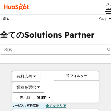
メ
ュ
ビルド
戻る
全てのSolutions Partner
フィルター
有料広告
業種を選択
表示順：
関連性
サービス：有料広告
全てをクリア