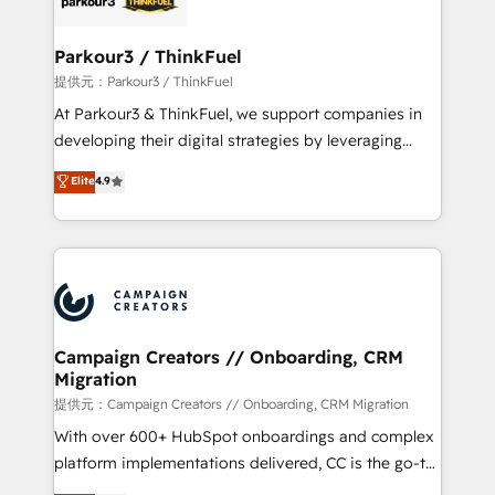
automation, and revenue intelligence to help
companies scale faster and smarter. 🔹 BOOMS:
Parkour3 / ThinkFuel
Demand generation for all your buyers With BOOMS,
提供元：Parkour3 / ThinkFuel
you invest in 100% of your buyers, accelerating your
At Parkour3 & ThinkFuel, we support companies in
growth and positioning yourself as an undisputed
developing their digital strategies by leveraging
leader. 🔹 BOOST: Optimize your digital
technologies and automating their marketing and
Elite
4.9
transformation process A methodology designed to
sales processes to generate growth. Our offer spans
implement HubSpot effectively and optimize your
from Strategy to Operations. We specialize in CRM
digital processes. 🔹 Trusted by Industry Leaders
onboarding and implementation, web design, sales
With an average rating of 4.9/5 and a proven track
& marketing automation, and digital marketing. With
record of business transformation, our growth-first
extensive experience working with tech companies
approach has helped brands dominate their
and manufacturers since 2002, we are committed to
markets.
empowering our clients and developing their
Campaign Creators // Onboarding, CRM
Migration
autonomy. Get to grips with HubSpot through
guided implementation and seamless integration of
提供元：Campaign Creators // Onboarding, CRM Migration
the CRM platform into your digital ecosystem. Would
With over 600+ HubSpot onboardings and complex
you like support in deploying your inbound
platform implementations delivered, CC is the go-to
marketing strategy? We'll provide support tailored
Elite Solutions Partner for businesses ready to