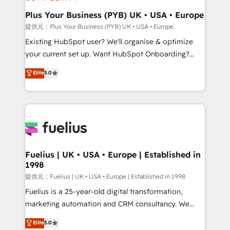
HubSpot Content Hub, WordPress development,
B2B SEO, paid media, and content. We work with
Plus Your Business (PYB) UK • USA • Europe
enterprise and growth-led companies across
提供元：Plus Your Business (PYB) UK • USA • Europe
technology, professional services, financial services
Existing HubSpot user? We'll organise & optimize
and industrial sectors. Offices in Johannesburg, Cape
your current set up. Want HubSpot Onboarding?
Town and London. 500+ HubSpot CRM
We'll customise your CRM & automate your business
Elite
5.0
implementations delivered. AI visibility coverage
processes. Welcome to our Profile! We can help
across ChatGPT, Claude, Perplexity, Gemini and
with... • CRM implementation, reports & workflows,
Google AI Overviews. HubSpot Impact Award -
and team training • CRM migration: Salesforce,
Customer First HubSpot Impact Award - Integrations
Pipedrive, Dynamics etc • Technical projects inc.
Innovation HubSpot Impact Award - Platform
Custom API integrations A little about us... • Boutique
Migration Excellence HubSpot Impact Award -
'Elite' Team (12 super skilled members) • 150+ Clients
Platform Excellence 35+ full-time HubSpot
for Sales Hub, Marketing Hub, Service Hub, Data
Fuelius | UK • USA • Europe | Established in
professionals.
1998
Hub and Website (CMS) • ISO/IEC 27001:2022, ISO
9001:2015 and now... ISO 42001: 2023 certified •
提供元：Fuelius | UK • USA • Europe | Established in 1998
Exclusive AI 'GuardHub' governance framework,
Fuelius is a 25-year-old digital transformation,
based on ISO 42001 - helping you 'organise
marketing automation and CRM consultancy. We
complexity' 𝗥𝗲𝗮𝗱𝘆 𝗳𝗼𝗿 𝘁𝗵𝗲 𝗻𝗲𝘅𝘁 𝘀𝘁𝗲𝗽? Click the
enable mid-market and enterprise clients to
Elite
5.0
👈 '𝗖𝗼𝗻𝘁𝗮𝗰𝘁 𝗯𝘂𝘀𝗶𝗻𝗲𝘀𝘀' button to get in touch
maximise their return from digital and fuel their