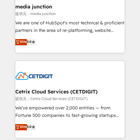
Mexico, USA, and Portugal—we've executed over a
media junction
hundred successful operations. Our approach,
提供元：media junction
rooted in RevOps principles, integrates analysis,
We are one of HubSpot's most technical & proficient
training, planning, and qualification. Leveraging
partners in the area of re-platforming, website
technology, data analytics, CRM optimization, and
design & development. We specialize in multi-hub
Elite
5.0
inbound marketing tactics, we focus on
implementations for mid-market & enterprise
understanding, nurturing, and converting leads.
companies. We are woman-owned, powered by
Partner with us to unlock your business's full
coffee, and we ❤️ dogs. We produce award-winning
potential and achieve sustained growth in today's
work for our clients. 🏆2023 Technical Expertise
competitive market.
Impact Award 🏆2022 Technical Expertise Impact
Award 🏆2022 Platform Migration Excellence Impact
Award 🏆2020 Elite Solutions Partner 🏆2019
Cetrix Cloud Services (CETDIGIT)
Integrations HubSpot Impact Award 🏆2019
提供元：Cetrix Cloud Services (CETDIGIT)
Marketing Enablement HubSpot Impact Award 🏆
We’ve empowered over 2,000 entities — from
2018 Website Design HubSpot Impact Award 🏆2017
Fortune 500 companies to fast-growing startups
Website Design HubSpot Impact Award 🏆2016
and nonprofits — to streamline operations, scale
Elite
5.0
Growth-Driven Design Agency of the Year 🏆2016
revenue, and unlock the full potential of HubSpot.
Sales Enablement HubSpot Impact Award 🏆2015
With deep technical and industry expertise, we fuse