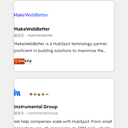
service creative agencies in the HubSpot
addicts to HubSpot evangelists 🧡 Don't hire a
ecosystem, we blend strategy, technology, & award-
marketing agency for an Ops problem. Don't hire a
winning design to build scalable, globally
technical agency for a growth problem. Hire a
regionalized HubSpot websites, integrated
partner built to solve both.
marketing campaigns, & RevOps frameworks that
MakeWebBetter
fuel long-term success We connect the entire
提供元：MakeWebBetter
customer lifecycle through seamless integrations,
MakeWebBetter is a HubSpot technology partner
ensure long-term adoption with change-
proficient in building solutions to maximize the
management programs, and align marketing, sales,
operational efficiency of HubSpot. The fastest-
Elite
4.9
and service to drive sustainable growth With 6 key
growing tech-enabler & facilitator, MakeWebBetter,
HubSpot accreditations and experience across
hands you the blend of HubSpot expertise &
hundreds of organizations in dozens of industries,
eminent solutions & integrations. Trust us to
there’s a good chance one of our globally integrated
streamline your HubSpot experience. 🚀HubSpot
teams has worked with clients just like you Let’s
Elite Partners with 10+ years of HubSpot experience
explore whether S2 is the partner you’ve been
🤝HubSpot Premier Integration partner 🤝Google
looking for...and get your next big initiative moving!
Premier Partner 2023 🌟5 HubSpot Accreditations 🌟
Instrumental Group
Won HubSpot Theme Challenge 2021 🌟INBOUND’19
提供元：Instrumental Group
HubSpot Rising Star Why us? Harnessing the full
We help companies scale with HubSpot. From small
potential of the powerful HubSpot CRM. ✔️A team of