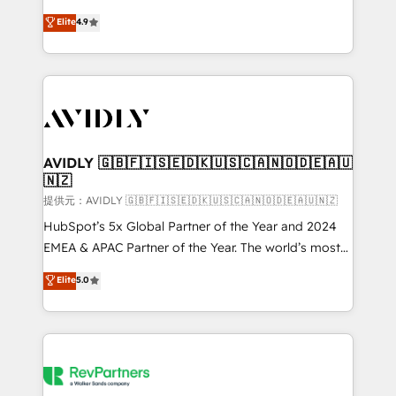
Strategy: Activate Breeze Agents, configure HubSpot
North America. Avec plus de 115 experts en
Elite
4.9
AI, & maximize AEO with tailored AI services. 🧩
marketing automation, Growth, Revops, CRM et
Integrations: Extend HubSpot with custom
webdesign. Markentive is both a consulting firm, a
integrations, hosting, & maintenance.
digital agency and an integrator. With over 115
experts in marketing automation, growth, revops,
CRM and webdesign (We focus on EMEA - USA
customers).
AVIDLY 🇬🇧🇫🇮🇸🇪🇩🇰🇺🇸🇨🇦🇳🇴🇩🇪🇦🇺
🇳🇿
提供元：AVIDLY 🇬🇧🇫🇮🇸🇪🇩🇰🇺🇸🇨🇦🇳🇴🇩🇪🇦🇺🇳🇿
HubSpot’s 5x Global Partner of the Year and 2024
EMEA & APAC Partner of the Year. The world’s most
experienced and fully accredited HubSpot Solutions
Elite
5.0
Partner. 🚀 With 2,750+ HubSpot projects delivered
and 370+ specialists across EMEA, APAC and NAM,
we de-risk complex CRM programmes and
accelerate ROI across every HubSpot Hub. 🧭 From
multi-region migrations to AI-powered automation,