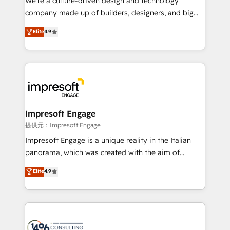
We’re a culture-driven design and technology
that drive measurable growth. 🌎 Highlights: • 10+
company made up of builders, designers, and big
years as a HubSpot partner. • 2023 Impact Awards:
thinkers. We blend strategy, design, and
Elite
4.9
Platform Migration Excellence. • Top 3 Partner of the
development—always fueled by curiosity—to turn
Year LATAM 2022, 2023, 2024, 2025. • Partner of the
ideas, opportunities, and challenges into meaningful
Year 2024. • Organizer of Aliados.ai (AI, marketing &
experiences. To us, technology is more than just
tech global congress). 👉 Ready to scale your
code; it’s about creating things that are useful, cool,
business with HubSpot? Let Cebra’s experts help
and—most importantly—simple. That’s why we lean
you grow faster, smarter, and with impact.
into bold ideas and shape them into thoughtful
products and strategies that actually make a
Impresoft Engage
difference.
提供元：Impresoft Engage
Impresoft Engage is a unique reality in the Italian
panorama, which was created with the aim of
putting Customer Experience at the center by
Elite
4.9
creating digital environments capable of integrating
people, processes and data. We offer the best
digital solutions on the market, ranging from CRM
processes and technologies to digital strategy, from
marketing automation to online and offline sales