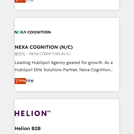
HubSpot Data System Migrations between systems
potential through enterprise HubSpot CRM
to HubSpot New lead generation strategies Time-
implementation. And we deliver best practice across
saving automations Fresh growth campaigns Robust
the whole HubSpot platform, covering marketing,
help desk Unified revenue operations Dynamic
sales, service, CMS and integrations. We work with
website development Award-winning creative
all businesses, from start-up to Enterprise, and have
design We live and breathe HubSpot and are ready
delivered the largest HubSpot implementations in
to take on real challenges!
the world. Our human approach to digital
NEXA COGNITION (N/C)
transformation is designed for businesses who want
提供元：NEXA COGNITION (N/C)
to grow. And we're passionate about APAC
Leading HubSpot Agency geared for growth. As a
businesses leading the world in technology, agility
HubSpot Elite Solutions Partner, Nexa Cognition
and productivity. We also have a proven track
ranks in the top 1% of global HubSpot Partners and
Elite
5.0
record migrating businesses from CRM & Marketing
has been one of the longest-standing partners since
Platforms such as Salesforce, Dynamics, Pipedrive,
2012. We empower businesses to harness the full
and Marketo onto HubSpot. Our methodology
potential of HubSpot by combining strategic
literally transforms the way the businesses we work
insights with technical excellence, we deliver
with attract and retain customers, manage their
bespoke HubSpot solutions tailored to drive
business people and processes, and how they
measurable growth and operational efficiency. Why
service their customers.
Choose Nexa Cognition? 🚀 HubSpot Expertise: Our
Helion B2B