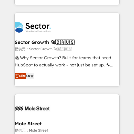
HubSpot que automatizam tarefas executam rotinas
complex CRM migrations, implementations,
no CRM e mantêm os dados organizados, como um
integrations, custom CMS portal development,
especialista operando a plataforma 24/7. Hoje 300+
design & UX for mid to large to multi national
empresas em 13 países utilizam a Nexforce. Somos
businesses. Our teams are based in North America
a maior parceira da HubSpot na América Latina e
and APAC. We are HubSpot's top-ranked Advanced
líder no ranking global de sucesso do cliente da
Implementation Certified Partner and we contribute
Sector Growth 🚀🇨🇦🇺🇸
HubSpot.
to their advisory council. We strive to do 'good work
提供元：Sector Growth 🚀🇨🇦🇺🇸
with good people' and have worked with incredible
🚀 Why Sector Growth? Built for teams that need
brands. You can see some of them on our website,
HubSpot to actually work - not just be set up. 🔧
along with plenty of case studies.
HubSpot Experts: Onboarding, migrations,
Elite
5.0
automation, and training built for adoption. ⚡ Highly
Technical Execution: ERP, EMR and Custom
Integrations; complex builds delivered in weeks, not
months. 🤖 AI Consulting & Agents: AI-powered
workflows; automation agents; process optimization
inside HubSpot. 🏆 Industry Experience: 🏥
Healthcare: HIPAA implementations; secure data
Mole Street
workflows 💼 Financial Services: compliant
提供元：Mole Street