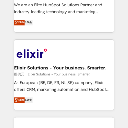
workflows; audit-ready reporting ⚖️ Legal: client
We are an Elite HubSpot Solutions Partner and
intake; pipeline and document workflows 🛒 E-
industry-leading technology and marketing
Commerce: Shopify, WooCommerce; lifecycle and
consultancy. Our focus is on enterprise and mid-
Elite
5.0
revenue automation 🏢 Real Estate: deal pipelines;
market B2B companies globally that want a strategic
portfolio and lifecycle management 🏭
approach to execute their goals through creative
Manufacturing: ERP integrations; operational
applications of our solutions; Technical HubSpot
alignment 🛡️ Compliance & Data Considerations:
Consulting, Content Marketing, Growth-Driven
HIPAA-aware; CASL-compliant; GDPR-ready
Design, Migrations + Integrations. Mole Street’s
implementations where required 💡 Why 500+
mission is empowering others to realize their
Clients Choose Us: Elite Partner; technical, fast, and
greatness, which is achieved through creating
Elixir Solutions - Your business. Smarter.
built to scale.
absolute clarity, derived from a well-defined
提供元：Elixir Solutions - Your business. Smarter.
strategy, executed well, and reported on with clear
As European (BE, DE, FR, NL,SE) company, Elixir
results. The culture is driven by core values; Joy, Grit,
offers CRM, marketing automation and HubSpot
Accountability, Curiosity, Authenticity, Growth
integration products and services to mid-market
Elite
5.0
Mindedness, and Clarity. We are driven to win for the
and enterprise customers. We ensure that your sales,
collective good of the company and its clientele, and
service and marketing department operates in the
dedicated to breaking the mold from the agency of
most effective way, while at the same time
the past into the consultancy of the future. Great
leveraging your commercial data for a fully