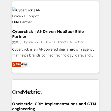
website, or build your new one.
Cyberclick | AI-Driven HubSpot Elite
Partner
提供元：Cyberclick | AI-Driven HubSpot Elite Partner
Cyberclick is an AI-powered digital growth agency
that helps brands connect technology, data, and
creativity to achieve measurable results. Founded in
Elite
4.9
Barcelona and operating across Spain, LATAM, and
the UK, we support global companies in building
smarter marketing, sales, and customer success
strategies. As the only HubSpot Elite Partner in
Iberia (Spain & Portugal), we combine human insight
with intelligent automation to drive sustainable
growth. Our multidisciplinary team designs solutions
OneMetric: CRM Implementations and GTM
engineering
that simplify complexity, boost performance, and