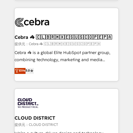
aspects of your HubSpot. ✨ 400+ global clients ✨
OneMetric, we help revenue teams focus on the
100+ seamless migrations from 15+ different CRMs
OneMetric that matters most: revenue.
✨ 100,000+ hours in HubSpot projects, 75+ full Hub
implementations, and 5,000+ pages ✨ CS: Clients
generating 7-digit MRR from inbound campaigns ✨
CS: 245% organic growth & +751% new visitors for a
Cebra 🦓 🇨🇱🇧🇷🇲🇽🇪🇸🇺🇸🇨🇴🇵🇪🇵🇦
full-funnel HubSpot project ✨ CS: 415% conversion
提供元：Cebra 🦓 🇨🇱🇧🇷🇲🇽🇪🇸🇺🇸🇨🇴🇵🇪🇵🇦
boost with a new HubSpot site Recognized leaders:
Cebra 🦓 is a global Elite HubSpot partner group,
🏆 HubSpot Platform Migration Impact Award 🏆
combining technology, marketing and media
Clutch HubSpot Global Leader 🏆 Finalist: HubSpot
expertise across Latin America and Southern
Elite
5.0
Inbound Campaign of the Year 🏆 Gold AVA Digital
Europe, with teams across 7 countries. Born in Chile,
Award for Best Website 🌟 Accreditations: CRM
we combine local insight with international reach to
Implementation, HubSpot Content Experience, CRM
help businesses grow through technology, creativity,
Data Migration & Custom Integration
AI and strategy. For over 12 years, we’ve delivered
500+ HubSpot implementations, building end-to-
end solutions that integrate CRM, AI automation,
inbound and loop marketing, content, and digital
CLOUD DISTRICT
creativity. Our multicultural team works in Spanish,
提供元：CLOUD DISTRICT
Portuguese, and English to design scalable strategies