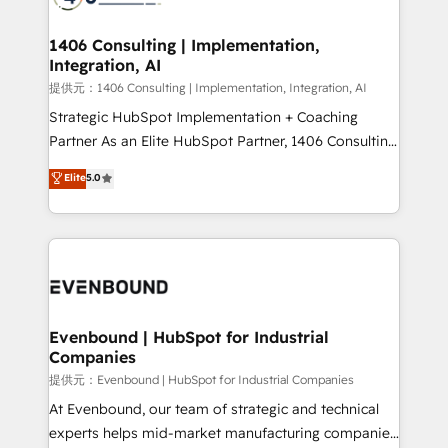
processes through Customer Service Management,
allowing companies to optimize processes and meet
1406 Consulting | Implementation,
Integration, AI
the needs of the customer. We are part of Impresoft
Group, a group of specialized and complementary
提供元：1406 Consulting | Implementation, Integration, AI
companies that divide their offer into 4
Strategic HubSpot Implementation + Coaching
Competence Centers: Smart Manufacturing,
Partner As an Elite HubSpot Partner, 1406 Consulting
Customer First, Enabling Technologies & Security.
helps mid-market revenue teams transform how
Elite
5.0
The synergies generated by these integrations,
they sell, market, and serve. We don't just build your
together with the combination of talents, skills,
HubSpot—we teach your team to own it, then stay
solutions and services, have allowed the group to
to help you keep winning. What We Do ⚙️ CRM
build an unrivaled offering portfolio on the market
Implementations across Marketing, Sales, Service,
to accompany companies on their digital
Data & Content 📈 Sales & Marketing Alignment +
transformation journey.
Revenue Team Enablement 🤖 Breeze AI & Custom
Agent Creation 🔄 Custom Integrations & Data
Evenbound | HubSpot for Industrial
Companies
Migration Why 1406 We become part of your team.
Your team learns while we build. We fix what others
提供元：Evenbound | HubSpot for Industrial Companies
broke. Built for mid-market reality—practical
At Evenbound, our team of strategic and technical
solutions that work with your actual headcount and
experts helps mid-market manufacturing companies