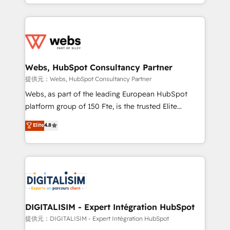
solve all your HubSpot challenges and improve user
sales, and service hubs • Built-in flexibility for
adoption, sales process and marketing results.
startups to global brands
Services 📚 Onboarding your team to HubSpot for
the first time 🔧 Designing and optimising your
HubSpot set-up for better results 🌐 Website design
and build using HubSpot 🔌 Integrating HubSpot
Webs, HubSpot Consultancy Partner
with other systems 🎓 Training your teams to be
提供元：Webs, HubSpot Consultancy Partner
HubSpot pros 📊 Lead generation services using
Webs, as part of the leading European HubSpot
HubSpot Why us? - SIX HubSpot Accreditations -
platform group of 150 Fte, is the trusted Elite
awarded by HubSpot after a rigorous process for
HubSpot CRM Partner offering you a roadmap on
Elite
4.8
CRM, Solutions Architecture, Onboarding , Data
maximizing EBITDA and achieving Commercial
Migration, Custom Integration & Platform
Excellence. With our targeted processes, we
Enablement -Onboarded over 500 businesses to
strengthen your digital transformation and minimize
HubSpot -Top 1% of partners worldwide -In-house
costs. As HubSpot's Advanced Accredited CRM
team of 25+ experts Contact us today to help you
Implementation partner, we provide expertise to
get more from your investment in HubSpot.
drive your business forward. Since 2015 we are fully
www.bbdboom.com
dedicated to HubSpot and with an experienced
DIGITALISIM - Expert Intégration HubSpot
team (50+), we work with reputable companies in
提供元：DIGITALISIM - Expert Intégration HubSpot
B2B sectors such as manufacturing, SaaS and