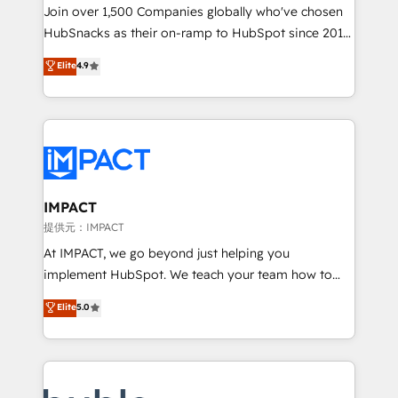
people, exciting ideas and can-do mentality, we
Join over 1,500 Companies globally who've chosen
ensure revenue growth on a daily basis. So tell us
HubSnacks as their on-ramp to HubSpot since 2014
your challenge; our passionate and growth driven
Simple pay-as-you-go plans that accelerate value...
Elite
4.9
team of 100+ experts is ready for you! Driving digital
1️⃣ Set Up | Onboarding New or Check-fixing existing
growth | www.brightdigital.com
HubSpot portals 2️⃣ Scale Up | 100% HubSpot Task
Execution... Global 24/7 ... All Experts 3️⃣ Integrate |
your entire Tech Stack with Custom Integrations
Slash months from your API Integration project... ⬅️
Click "Contact Business" ⬅️ to access 150+ Kickstart
Integration templates that put HubSpot in the center
IMPACT
of your tech stack, syncing... 🛍️ Shopify or
提供元：IMPACT
WooCommerce 💲 Stripe or Paypal 💰 Sage or
At IMPACT, we go beyond just helping you
Netsuite 🤖 Google or Microsoft ✍️ DocuSign or
implement HubSpot. We teach your team how to
PandaDoc 🌐 Avalara or Quaderno HubSnacks holds
master it. As the creators of the Endless Customers
Elite
5.0
the rare Advanced "Custom Integrations"
System™ (the next evolution of They Ask, You
Accreditation, securely sync data across... 🔄 any
Answer), we’re the only HubSpot partner built
apps, in any direction. Stuck on your old CRM..?
entirely around coaching and training. That means
Migrate | seamlessly off your old CRM onto a clean
we don’t do the work for you; we help you build the
new HubSpot portal with Advanced Website and