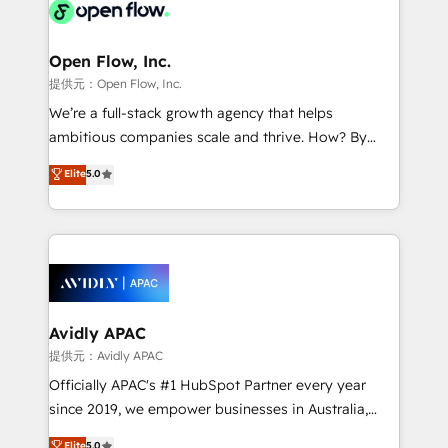
things are happening.
integrated buyers journey. Elixir is located in
Brussels, Munich, Cologne "Köln", Paris, Amsterdam
and Stockholm Elixir is a first mover and leader
Open Flow, Inc.
when it comes to HubSpot sales and service
提供元：Open Flow, Inc.
implementations, highly renowned for our business
We’re a full-stack growth agency that helps
acumen, process (re-)design experience and a
ambitious companies scale and thrive. How? By
massive amount of success stories in this area. We
upgrading and streamlining every single revenue-
Elite
5.0
integrate HubSpot with complex solutions like SAP,
generating aspect of your business. We’re proud
MicroSoft, custom solutions,... Our company also has
HubSpot Elite Solutions Partners and devout CRM
strong experience with HubSpot UI extensions,
nerds who can harness HubSpot’s custom digital
mobile apps for Field Service Mgt and Retail
tools to improve each touchpoint of your customer
execution, CPQ, customer portals and HubSpot CMS
experience. Working hand-in-hand with your team,
developments. And we're champions when it comes
we’ll assemble a RevOps machine that drives more
to complex data migrations.
traffic, generates better leads and crushes your
Avidly APAC
revenue goals. We've worked with thousands of
提供元：Avidly APAC
HubSpot customers and we'd love to work with you
Officially APAC's #1 HubSpot Partner every year
too! Clients come to us for: Advanced CRM solutions
since 2019, we empower businesses in Australia,
System Integrations both Custom and Native to
New Zealand, and globally to realise their full
Elite
5.0