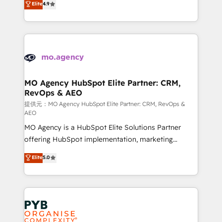
Elite
4.9
to your needs and sales objectives. With 125+
migrate, replatform, and scale smarter. We specialize
certifications, we are part of the most certified
in high-impact CRM and CMS migrations and
Canadian agencies, and we both hold Onboarding
onboarding from platforms like Salesforce, NetSuite,
Accreditations. Based in Canada (coast to coast), our
Zoho, Pardot, Marketo, Microsoft Dynamics, Wix,
services are offered in both English & French.
WordPress and legacy CRMs, turning fragmented
systems into unified, growth-ready HubSpot
architectures that accelerate revenue operations and
MO Agency HubSpot Elite Partner: CRM,
RevOps & AEO
performance. - Multi-object CRM migration, cleanup,
and implementation. - Pre-built and custom
提供元：MO Agency HubSpot Elite Partner: CRM, RevOps &
AEO
integrations across your full tech stack. - Custom
MO Agency is a HubSpot Elite Solutions Partner
object setup, CMS builds, and full-funnel automation.
offering HubSpot implementation, marketing
- Dashboards, lifecycle campaigns, and lead
automation, CRM and RevOps consulting, data
nurturing sequences. - Cross-hub setup across
Elite
5.0
architecture, sales enablement, lifecycle automation,
Marketing, Sales, Operations, and Service Hubs. -
lead scoring and revenue reporting. HubSpot,
Ongoing optimization, managed support, and
Salesforce and integrated enterprise stacks. Digital
scalable retainers. Let’s make HubSpot your most
Marketing, Answer Engine Optimisation, and
powerful growth engine. Built to convert, scale, and
Generative Engine Optimisation (AI Search),
drive results.