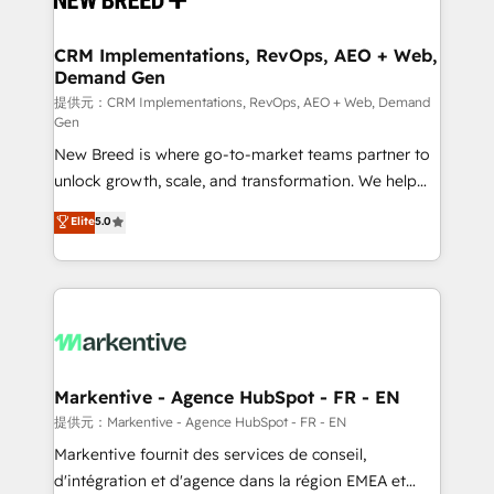
定の代行ではなく、設計の責任」を引き受け、部門横断
technical development team. - 19 HubSpot-certified
の統合・浸透・変革管理を実行します。 ▸ CMS戦略設
trainers to drive platform adoption. 📈 Revenue
CRM Implementations, RevOps, AEO + Web,
計・構築：リード獲得・CVR・SEOを前提にした情報設
Demand Gen
Generation - Full-funnel marketing and high-
計・導線設計・テンプレート設計をContent Hubで一体
performance advertising via Point Success Media. -
提供元：CRM Implementations, RevOps, AEO + Web, Demand
Gen
提供。 ▸ 既存CRM・MAからの移行支援：Salesforce・
Expert deployment of Breeze AI and custom agents
Marketo・Pardot等からの移行、カスタム設計、履歴
New Breed is where go-to-market teams partner to
to automate growth. 🏆 Elite Excellence - 8 platform
データ移行と活用設計まで。 ▸ AEO対応：ChatGPT・
unlock growth, scale, and transformation. We help
accreditations and deep HIPAA-compliance
Perplexity等のAI検索からの流入・引用を前提にコンテ
companies activate HubSpot’s AI-powered
expertise. - A team of 250+ experts dedicated to
Elite
5.0
ンツとサイト構造を最適化。 🏆 なぜ100incを選ぶの
customer platform and operationalize HubSpot’s
your resilient growth.
か？ ✓ HubSpot Eliteパートナー認定 ✓ HubSpotアワ
Loop Marketing framework through expert-led
ード受賞・HUGリーダー ✓ ISO27001:2022 /
services, smart agents, and purpose-built apps,
ISO9001:2015 取得 ✓ 400社以上の導入実績 ✓
tailored to your business. Together, we unlock
HubSpot大百科 出版 CRM・AI活用に関するご相談、現
results, fast. ⚙️CRM & RevOps: Align all Hubs to your
状整理の壁打ちなど、構想段階からお気軽にお問い合わ
buyer journey for clean data, scalability, & reporting.
せください。
🎯Demand Gen & ABM: Drive pipeline with inbound,
Markentive - Agence HubSpot - FR - EN
ABM, AEO, SEO, & paid media. 👩‍💻Web Design:
提供元：Markentive - Agence HubSpot - FR - EN
Build high-performing websites with UX, messaging,
Markentive fournit des services de conseil,
& conversion strategy that drive results. 🤖AI
d'intégration et d'agence dans la région EMEA et