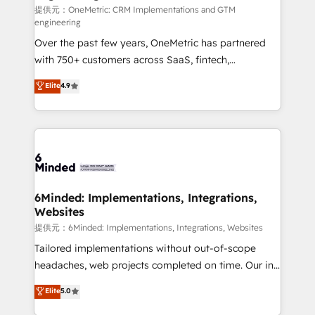
turn innovation into real impact. 🌍 Highlights •
提供元：OneMetric: CRM Implementations and GTM
engineering
HubSpot Partner since 2012 • 2022 EMEA Impact
Over the past few years, OneMetric has partnered
Award: Best Integration • 150+ successful HubSpot
with 750+ customers across SaaS, fintech,
projects • Clients in 30+ industries • Proprietary
healthcare, real estate, and other industries. With
technology for integrations • Multilingual team:
Elite
4.9
150+ HubSpot-certified experts, we deliver scalable
English, Spanish, Portuguese & Italian 👉 Grow
solutions to complex GTM and RevOps challenges.
smarter with AI and HubSpot.
Our Expertise 🔹 Onboarding & Implementation:
Accredited HubSpot Partner, ensuring smooth setup
tailored to your GTM motion. 🔹 Migrations:
Accredited HubSpot Partner, ensuring migration
from other CRMs to HubSpot without data loss or
6Minded: Implementations, Integrations,
Websites
downtime. 🔹 RevOps Strategy: Align teams,
processes, and data to drive revenue efficiency. 🔹
提供元：6Minded: Implementations, Integrations, Websites
Integrations: Connect HubSpot with your tech stack
Tailored implementations without out-of-scope
for better adoption. 🔹 Custom Solutions: Build
headaches, web projects completed on time. Our in-
tailored apps, workflows, and configurations. We are
house team of certified CRM architects, experts,
Elite
5.0
SOC 2 Type II and ISO 27001 certified, reinforcing
developers, designers, and marketers handles all
our commitment to data security and compliance. At