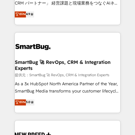
Move from any legacy CRM. Zero downtime, full data
CRM パートナー」 経営課題と現場業務をつなぐAIネイ
integrity. ➤ Implementation: Configure HubSpot to
ティブ・エージェンシーとして、HubSpot Eliteの実装
Elite
4.9
run your revenue process. Sales, marketing, and
力で顧客フロント業務を再設計します。 💡 100inc は何
service wired together. ➤ AI and Integrations: Layer
をする会社か？ HubSpotを共通基盤に、AIエージェン
Breeze AI, custom agents, and APIs to remove
トを組み込んだ顧客フロント業務（マーケティング・営
manual work. ➤ Ongoing Management: Monthly
業・CS）を組織全体で設計・実装する日本のAIネイテ
tune-ups, feature rollouts, adoption coaching. Buying
ィブ・エージェンシーです。事業部・グループ会社・部
HubSpot, switching to it, or reviving a stale portal?
門が分立する組織で、データと業務プロセスのサイロ化
We are built for the work.
を、CRMを軸とした全社共通基盤に再構築します。意
SmartBug 🚀 RevOps, CRM & Integration
Experts
思決定者・PMO・現場担当者に並走します。 1️⃣
HubSpot導入・活用支援 顧客データの一元化から、
提供元：SmartBug 🚀 RevOps, CRM & Integration Experts
GTMの見える化・自動化まで。全Hub統合運用、デー
As a 3x HubSpot North America Partner of the Year,
タ品質設計、グループ横断のCRM統合に対応します。
SmartBug Media transforms your customer lifecycle
2️⃣ AIエージェント組織構築 営業・マーケティング業務
into a revenue engine. Our unified ecosystem
Elite
5.0
の一部をAIが自律実行する組織への移行を設計・実装。
includes specialized divisions Globalia (AI &
Breeze・Claude等をHubSpotと連携させ、役割定義・
Software) and Point Success Media (Paid Media),
運用ルール・成果指標まで含めて設計します。 3️⃣ 全社
making this the official home for all three brands. 🔄
DX × AI推進のPMO伴走支援 複数部門をまたぐDX×AI変
Implementation & Integration - Seamless migrations
革を、構想から実装・定着までPMOとして主導。「設
and system integrations powered by Globalia’s