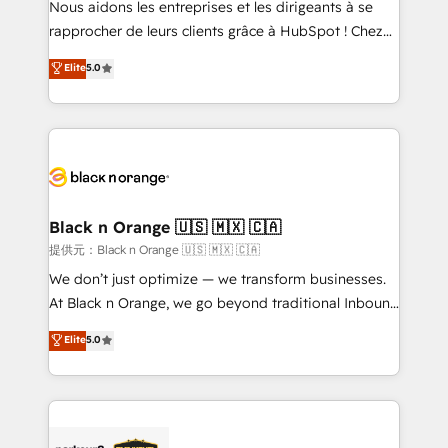
Nous aidons les entreprises et les dirigeants à se
business services. We prepare a customized
rapprocher de leurs clients grâce à HubSpot ! Chez
business case that demonstrates the value and
DIGITALISIM, nous avons l'intime conviction que la
Elite
5.0
impact of your digital transformation, including a
réussite des entreprises passe par l’innovation web,
detailed financial rationale with a focus on ROI and
le marketing digital, et la relation client ! C'est
TCO. As a trusted extension of your team, we
pourquoi, nos experts sont à la fois capables de
believe in the power of partnership. Together, we
gérer votre projet de création de site internet, votre
embark on a transformational journey that sets your
référencement, votre stratégie digitale et le pilotage
business up for long-term success. Unlock your
et l'intégration d'HubSpot ! Les grandes phases d'un
business. If not now, when?
projet HubSpot avec DIGITALISIM : 🧽 Nettoyage,
Black n Orange 🇺🇸 🇲🇽 🇨🇦
migration et intégration des bases de données. 🚀
提供元：Black n Orange 🇺🇸 🇲🇽 🇨🇦
Développement des interfaces avec vos logiciels
We don’t just optimize — we transform businesses.
métiers ⚙️ Configuration de la plateforme HubSpot
At Black n Orange, we go beyond traditional Inbound
📈 Configuration de rapports et tableaux de bord 🤝
Marketing with our exclusive methodologies:
Elite
5.0
Book Process & Guidelines utilisateurs 🎓
BOOMS and BOOST. Together, they form a powerful
Formations des utilisateurs
combination that has driven success for over 800
businesses worldwide. As Elite HubSpot Partners, we
specialize in crafting high-performance growth
strategies that integrate data-driven marketing,