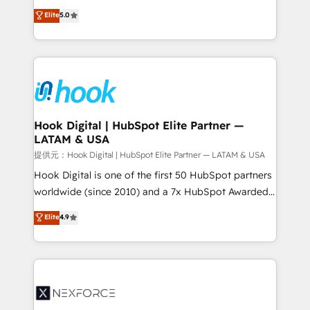
constraints. By the Numbers 🏆 Top 1% of all
achieve real growth. We specialize in delivering
Elite
5.0
HubSpot partners 🔄 Top 5% globally in client
tailored solutions that drive results by leveraging
retention 📅 8+ years of consistent results since 2017
HubSpot’s platform and data to fuel success.
Who We Serve Revenue teams, marketing leaders,
Technical Solutions: - HubSpot Technical Consulting -
and sales ops at mid-market companies ready to
HubSpot CRM Implementation - HubSpot
move beyond spreadsheets into unified systems
Onboarding - Data Migration & Integrations -
that drive real business results.
Technical Audit & Optimization Strategic Solutions: -
Revenue Operations - Inbound Marketing -
Hook Digital | HubSpot Elite Partner —
LATAM & USA
Outbound Marketing - HubSpot CMS Website
Design & Development We empower our clients to
提供元：Hook Digital | HubSpot Elite Partner — LATAM & USA
reach their full potential by providing transparent,
Hook Digital is one of the first 50 HubSpot partners
relationship-driven support. With over 300 HubSpot
worldwide (since 2010) and a 7x HubSpot Awarded
certifications and accreditations, we deliver both the
Elite Partner. With 500+ projects across the U.S.,
Elite
4.9
technical know-how and strategic guidance you
Brazil, and LATAM, we combine global expertise with
need to succeed.
regional experience. Today, we are Brazil’s largest
HubSpot Elite Partner—trusted by companies across
the Americas to scale smarter. ⚙️ CRM
Implementation & Migration Onboarding across all
Hubs, plus migrations from Salesforce, Pipedrive, RD