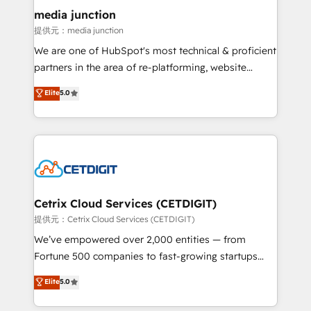
Mexico, USA, and Portugal—we've executed over a
media junction
hundred successful operations. Our approach,
提供元：media junction
rooted in RevOps principles, integrates analysis,
We are one of HubSpot's most technical & proficient
training, planning, and qualification. Leveraging
partners in the area of re-platforming, website
technology, data analytics, CRM optimization, and
design & development. We specialize in multi-hub
Elite
5.0
inbound marketing tactics, we focus on
implementations for mid-market & enterprise
understanding, nurturing, and converting leads.
companies. We are woman-owned, powered by
Partner with us to unlock your business's full
coffee, and we ❤️ dogs. We produce award-winning
potential and achieve sustained growth in today's
work for our clients. 🏆2023 Technical Expertise
competitive market.
Impact Award 🏆2022 Technical Expertise Impact
Award 🏆2022 Platform Migration Excellence Impact
Award 🏆2020 Elite Solutions Partner 🏆2019
Cetrix Cloud Services (CETDIGIT)
Integrations HubSpot Impact Award 🏆2019
提供元：Cetrix Cloud Services (CETDIGIT)
Marketing Enablement HubSpot Impact Award 🏆
We’ve empowered over 2,000 entities — from
2018 Website Design HubSpot Impact Award 🏆2017
Fortune 500 companies to fast-growing startups
Website Design HubSpot Impact Award 🏆2016
and nonprofits — to streamline operations, scale
Elite
5.0
Growth-Driven Design Agency of the Year 🏆2016
revenue, and unlock the full potential of HubSpot.
Sales Enablement HubSpot Impact Award 🏆2015
With deep technical and industry expertise, we fuse