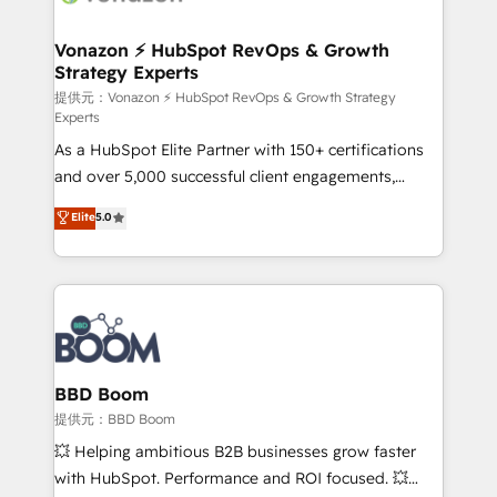
startups florissantes. Nos 3 grandes expertises sont :
➤ L’intégration de CRM et de méthodologie RevOps
Vonazon ⚡ HubSpot RevOps & Growth
Strategy Experts
pour aligner les équipes marketing, commerciales et
support client (data migration, synchronisation API,
提供元：Vonazon ⚡ HubSpot RevOps & Growth Strategy
Experts
audit et maintenance) ➤ La création de sites internet
As a HubSpot Elite Partner with 150+ certifications
de conversion qui transforment les visiteurs en
and over 5,000 successful client engagements,
opportunités d'affaires ➤ La mise en place de
Vonazon turns marketing complexity into
stratégies d'acquisition marketing (SEO, SEA,
Elite
5.0
measurable, scalable growth. From onboarding to
inbound, automatisation marketing, ABM, IA,
enterprise-grade campaigns, our in-house team
emailing) Informations clés : - 10 ans d'expérience -
builds scalable strategies that drive long-term
100+ intégrations CRM HubSpot réussies - 40
revenue. ⚙️ HubSpot Integration & Optimization •
experts conseil - 150 certifications HubSpot
Seamless CRM, CMS, and automation setup •
cumulées
Complex platform migrations and data cleanups •
Custom APIs and third-party integrations 📈 End-to-
BBD Boom
End Revenue Acceleration • Lifecycle marketing and
提供元：BBD Boom
pipeline growth programs • Sales enablement tools
💥 Helping ambitious B2B businesses grow faster
and CRM optimization • Retention strategies with
with HubSpot. Performance and ROI focused. 💥
customer journey mapping 🏅 Elite-Level HubSpot