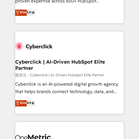
proven expertise across 650+ HubSpot
for responsible AI adoption. As a HubSpot Elite
implementations. With 12+ years of HubSpot
Elite
5.0
Partner and ISO 27001:2022 certified consultancy,
experience, we help you use the HubSpot platform
we blend strategy, creativity, and technology to help
to its fullest capacity, improve your current HubSpot
organisations scale smarter and grow stronger.
website, or build your new one.
Cyberclick | AI-Driven HubSpot Elite
Partner
提供元：Cyberclick | AI-Driven HubSpot Elite Partner
Cyberclick is an AI-powered digital growth agency
that helps brands connect technology, data, and
creativity to achieve measurable results. Founded in
Elite
4.9
Barcelona and operating across Spain, LATAM, and
the UK, we support global companies in building
smarter marketing, sales, and customer success
strategies. As the only HubSpot Elite Partner in
Iberia (Spain & Portugal), we combine human insight