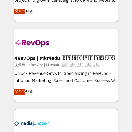
projects to growth campaigns, to CRM and websites.
HubSpot experts backed by over 10+ years of
Hire an agency that's experienced in every inch of
Elite
4.9
HubSpot experience ✔️Flexible pricing models —
HubSpot and willing to work hand-in-hand with your
Hourly-fee (assigned one Dedicated HubSpot
team to simplify the complex and build a better
Admin); Monthly-fee (HubSpot Admin + Project
experience for your team and customers.
Manager); and Fixed Project Cost (as per
requirement). ✔️Helped over 25,000+ customers so
far with our HubSpot solutions. ✔️Bespoke apps &
on-demand bundle services. Connect with us today!
4RevOps | Mkt4edu 🇧🇷 🇲🇽 🇵🇹 🇦🇪 🇺🇸
提供元：4RevOps | Mkt4edu 🇧🇷 🇲🇽 🇵🇹 🇦🇪 🇺🇸
Unlock Revenue Growth: Specializing in RevOps -
Inbound Marketing, Sales, and Customer Success We
specialize in driving revenue growth for companies
Elite
4.9
across industries through tailored marketing, sales,
and customer success strategies, utilizing RevOps
methodologies. As Latin America's largest HubSpot
partner and a global leader in education market, we
offer unparalleled insights. Operating in five
countries—Brazil, UAE (Abu Dhabi/Dubai/Sharjah),