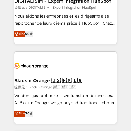
DIGITALISIM - Expert Intégration HubSpot
team (50+), we work with reputable companies in
提供元：DIGITALISIM - Expert Intégration HubSpot
B2B sectors such as manufacturing, SaaS and
Nous aidons les entreprises et les dirigeants à se
business services. We prepare a customized
rapprocher de leurs clients grâce à HubSpot ! Chez
business case that demonstrates the value and
DIGITALISIM, nous avons l'intime conviction que la
Elite
5.0
impact of your digital transformation, including a
réussite des entreprises passe par l’innovation web,
detailed financial rationale with a focus on ROI and
le marketing digital, et la relation client ! C'est
TCO. As a trusted extension of your team, we
pourquoi, nos experts sont à la fois capables de
believe in the power of partnership. Together, we
gérer votre projet de création de site internet, votre
embark on a transformational journey that sets your
référencement, votre stratégie digitale et le pilotage
business up for long-term success. Unlock your
et l'intégration d'HubSpot ! Les grandes phases d'un
business. If not now, when?
projet HubSpot avec DIGITALISIM : 🧽 Nettoyage,
Black n Orange 🇺🇸 🇲🇽 🇨🇦
migration et intégration des bases de données. 🚀
提供元：Black n Orange 🇺🇸 🇲🇽 🇨🇦
Développement des interfaces avec vos logiciels
We don’t just optimize — we transform businesses.
métiers ⚙️ Configuration de la plateforme HubSpot
At Black n Orange, we go beyond traditional Inbound
📈 Configuration de rapports et tableaux de bord 🤝
Marketing with our exclusive methodologies:
Elite
5.0
Book Process & Guidelines utilisateurs 🎓
BOOMS and BOOST. Together, they form a powerful
Formations des utilisateurs
combination that has driven success for over 800
businesses worldwide. As Elite HubSpot Partners, we