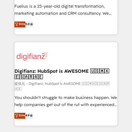
Exclusive AI 'GuardHub' governance framework,
Fuelius is a 25-year-old digital transformation,
based on ISO 42001 - helping you 'organise
marketing automation and CRM consultancy. We
complexity' 𝗥𝗲𝗮𝗱𝘆 𝗳𝗼𝗿 𝘁𝗵𝗲 𝗻𝗲𝘅𝘁 𝘀𝘁𝗲𝗽? Click the
enable mid-market and enterprise clients to
Elite
5.0
👈 '𝗖𝗼𝗻𝘁𝗮𝗰𝘁 𝗯𝘂𝘀𝗶𝗻𝗲𝘀𝘀' button to get in touch
maximise their return from digital and fuel their
(𝘸𝘦'𝘳𝘦 𝘴𝘶𝘱𝘦𝘳 𝘳𝘦𝘴𝘱𝘰𝘯𝘴𝘪𝘷𝘦)
growth. We modernise platforms, streamline
operations that are causing inefficiencies, improve
customer experiences, integrate systems, and
supercharge revenue operations Key services: • CRM
Implementation • Systems Integration • Digital
Transformation / Web Development • RevOps &
Digifianz: HubSpot is AWESOME 🇺🇸🇲🇽
🇪🇸🇦🇷🇦🇪
Sales Consulting • Marketing Automation What
makes us different? 🚀 Top 0.5% of global HubSpot
提供元：Digifianz: HubSpot is AWESOME 🇺🇸🇲🇽🇪🇸🇦🇷
🇦🇪
agencies ⚙️ The strongest technical ability and
You shouldn't struggle to make business happen. We
integration capabilities 💼 Consultative, long-term
help companies get out of the rut with experienced,
partners who will embed ourselves into your
process-oriented teams implementing HubSpot
business, processes and systems 🏢 We specialise in
Elite
4.9
Marketing, Sales, Service, CMS and Operations Hub,
working with mid-market and enterprise
so selling and actually engaging with your customers
organisations, global organisations and those with