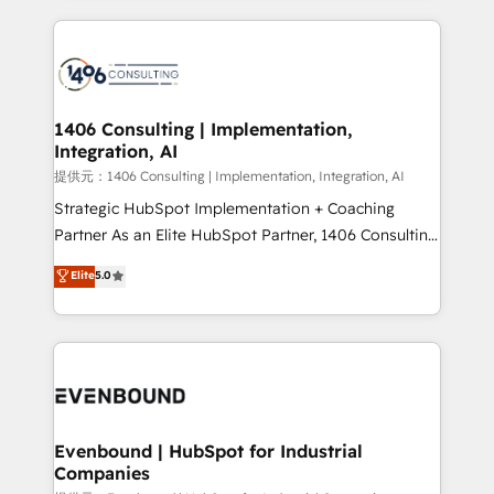
digital solutions on the market, ranging from CRM
processes and technologies to digital strategy, from
marketing automation to online and offline sales
processes through Customer Service Management,
allowing companies to optimize processes and meet
1406 Consulting | Implementation,
Integration, AI
the needs of the customer. We are part of Impresoft
Group, a group of specialized and complementary
提供元：1406 Consulting | Implementation, Integration, AI
companies that divide their offer into 4
Strategic HubSpot Implementation + Coaching
Competence Centers: Smart Manufacturing,
Partner As an Elite HubSpot Partner, 1406 Consulting
Customer First, Enabling Technologies & Security.
helps mid-market revenue teams transform how
Elite
5.0
The synergies generated by these integrations,
they sell, market, and serve. We don't just build your
together with the combination of talents, skills,
HubSpot—we teach your team to own it, then stay
solutions and services, have allowed the group to
to help you keep winning. What We Do ⚙️ CRM
build an unrivaled offering portfolio on the market
Implementations across Marketing, Sales, Service,
to accompany companies on their digital
Data & Content 📈 Sales & Marketing Alignment +
transformation journey.
Revenue Team Enablement 🤖 Breeze AI & Custom
Agent Creation 🔄 Custom Integrations & Data
Evenbound | HubSpot for Industrial
Companies
Migration Why 1406 We become part of your team.