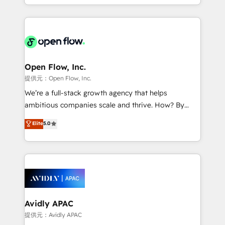
collective good of the company and its clientele, and
service and marketing department operates in the
dedicated to breaking the mold from the agency of
most effective way, while at the same time
the past into the consultancy of the future. Great
leveraging your commercial data for a fully
things are happening.
integrated buyers journey. Elixir is located in
Brussels, Munich, Cologne "Köln", Paris, Amsterdam
and Stockholm Elixir is a first mover and leader
Open Flow, Inc.
when it comes to HubSpot sales and service
提供元：Open Flow, Inc.
implementations, highly renowned for our business
We’re a full-stack growth agency that helps
acumen, process (re-)design experience and a
ambitious companies scale and thrive. How? By
massive amount of success stories in this area. We
upgrading and streamlining every single revenue-
Elite
5.0
integrate HubSpot with complex solutions like SAP,
generating aspect of your business. We’re proud
MicroSoft, custom solutions,... Our company also has
HubSpot Elite Solutions Partners and devout CRM
strong experience with HubSpot UI extensions,
nerds who can harness HubSpot’s custom digital
mobile apps for Field Service Mgt and Retail
tools to improve each touchpoint of your customer
execution, CPQ, customer portals and HubSpot CMS
experience. Working hand-in-hand with your team,
developments. And we're champions when it comes
we’ll assemble a RevOps machine that drives more
to complex data migrations.
traffic, generates better leads and crushes your
Avidly APAC
revenue goals. We've worked with thousands of
提供元：Avidly APAC