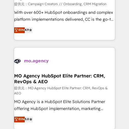
you like support in deploying your inbound
提供元：Campaign Creators // Onboarding, CRM Migration
marketing strategy? We'll provide support tailored
With over 600+ HubSpot onboardings and complex
to your needs and sales objectives. With 125+
platform implementations delivered, CC is the go-to
certifications, we are part of the most certified
Elite Solutions Partner for businesses ready to
Elite
4.9
Canadian agencies, and we both hold Onboarding
migrate, replatform, and scale smarter. We specialize
Accreditations. Based in Canada (coast to coast), our
in high-impact CRM and CMS migrations and
services are offered in both English & French.
onboarding from platforms like Salesforce, NetSuite,
Zoho, Pardot, Marketo, Microsoft Dynamics, Wix,
WordPress and legacy CRMs, turning fragmented
systems into unified, growth-ready HubSpot
architectures that accelerate revenue operations and
MO Agency HubSpot Elite Partner: CRM,
RevOps & AEO
performance. - Multi-object CRM migration, cleanup,
and implementation. - Pre-built and custom
提供元：MO Agency HubSpot Elite Partner: CRM, RevOps &
AEO
integrations across your full tech stack. - Custom
MO Agency is a HubSpot Elite Solutions Partner
object setup, CMS builds, and full-funnel automation.
offering HubSpot implementation, marketing
- Dashboards, lifecycle campaigns, and lead
automation, CRM and RevOps consulting, data
nurturing sequences. - Cross-hub setup across
Elite
5.0
architecture, sales enablement, lifecycle automation,
Marketing, Sales, Operations, and Service Hubs. -