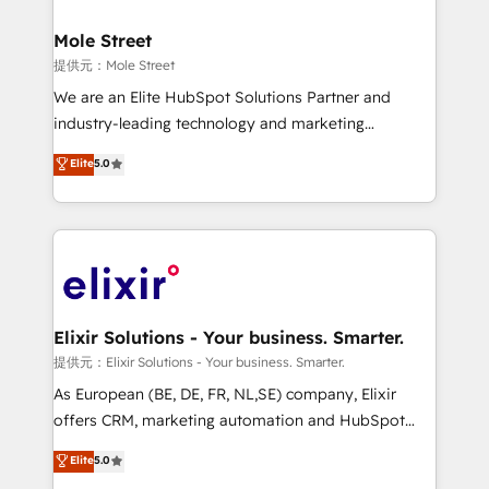
inside HubSpot. 🏆 Industry Experience: 🏥
Healthcare: HIPAA implementations; secure data
Mole Street
workflows 💼 Financial Services: compliant
提供元：Mole Street
workflows; audit-ready reporting ⚖️ Legal: client
We are an Elite HubSpot Solutions Partner and
intake; pipeline and document workflows 🛒 E-
industry-leading technology and marketing
Commerce: Shopify, WooCommerce; lifecycle and
consultancy. Our focus is on enterprise and mid-
Elite
5.0
revenue automation 🏢 Real Estate: deal pipelines;
market B2B companies globally that want a strategic
portfolio and lifecycle management 🏭
approach to execute their goals through creative
Manufacturing: ERP integrations; operational
applications of our solutions; Technical HubSpot
alignment 🛡️ Compliance & Data Considerations:
Consulting, Content Marketing, Growth-Driven
HIPAA-aware; CASL-compliant; GDPR-ready
Design, Migrations + Integrations. Mole Street’s
implementations where required 💡 Why 500+
mission is empowering others to realize their
Clients Choose Us: Elite Partner; technical, fast, and
greatness, which is achieved through creating
Elixir Solutions - Your business. Smarter.
built to scale.
absolute clarity, derived from a well-defined
提供元：Elixir Solutions - Your business. Smarter.
strategy, executed well, and reported on with clear
As European (BE, DE, FR, NL,SE) company, Elixir
results. The culture is driven by core values; Joy, Grit,
offers CRM, marketing automation and HubSpot
Accountability, Curiosity, Authenticity, Growth
integration products and services to mid-market
Elite
5.0
Mindedness, and Clarity. We are driven to win for the
and enterprise customers. We ensure that your sales,