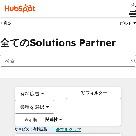
メ
ュ
ビルド
戻る
全てのSolutions Partner
フィルター
有料広告
業種を選択
表示順：
関連性
サービス：有料広告
全てをクリア