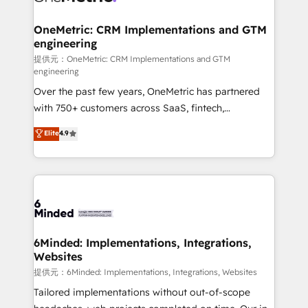
with intelligent automation to drive sustainable
growth. Our multidisciplinary team designs solutions
OneMetric: CRM Implementations and GTM
engineering
that simplify complexity, boost performance, and
turn innovation into real impact. 🌍 Highlights •
提供元：OneMetric: CRM Implementations and GTM
engineering
HubSpot Partner since 2012 • 2022 EMEA Impact
Over the past few years, OneMetric has partnered
Award: Best Integration • 150+ successful HubSpot
with 750+ customers across SaaS, fintech,
projects • Clients in 30+ industries • Proprietary
healthcare, real estate, and other industries. With
technology for integrations • Multilingual team:
Elite
4.9
150+ HubSpot-certified experts, we deliver scalable
English, Spanish, Portuguese & Italian 👉 Grow
solutions to complex GTM and RevOps challenges.
smarter with AI and HubSpot.
Our Expertise 🔹 Onboarding & Implementation:
Accredited HubSpot Partner, ensuring smooth setup
tailored to your GTM motion. 🔹 Migrations:
Accredited HubSpot Partner, ensuring migration
from other CRMs to HubSpot without data loss or
6Minded: Implementations, Integrations,
Websites
downtime. 🔹 RevOps Strategy: Align teams,
processes, and data to drive revenue efficiency. 🔹
提供元：6Minded: Implementations, Integrations, Websites
Integrations: Connect HubSpot with your tech stack
Tailored implementations without out-of-scope
for better adoption. 🔹 Custom Solutions: Build