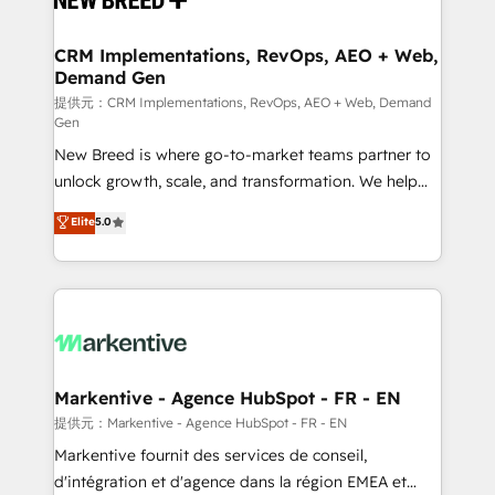
定の代行ではなく、設計の責任」を引き受け、部門横断
technical development team. - 19 HubSpot-certified
の統合・浸透・変革管理を実行します。 ▸ CMS戦略設
trainers to drive platform adoption. 📈 Revenue
CRM Implementations, RevOps, AEO + Web,
計・構築：リード獲得・CVR・SEOを前提にした情報設
Demand Gen
Generation - Full-funnel marketing and high-
計・導線設計・テンプレート設計をContent Hubで一体
performance advertising via Point Success Media. -
提供元：CRM Implementations, RevOps, AEO + Web, Demand
Gen
提供。 ▸ 既存CRM・MAからの移行支援：Salesforce・
Expert deployment of Breeze AI and custom agents
Marketo・Pardot等からの移行、カスタム設計、履歴
New Breed is where go-to-market teams partner to
to automate growth. 🏆 Elite Excellence - 8 platform
データ移行と活用設計まで。 ▸ AEO対応：ChatGPT・
unlock growth, scale, and transformation. We help
accreditations and deep HIPAA-compliance
Perplexity等のAI検索からの流入・引用を前提にコンテ
companies activate HubSpot’s AI-powered
expertise. - A team of 250+ experts dedicated to
Elite
5.0
ンツとサイト構造を最適化。 🏆 なぜ100incを選ぶの
customer platform and operationalize HubSpot’s
your resilient growth.
か？ ✓ HubSpot Eliteパートナー認定 ✓ HubSpotアワ
Loop Marketing framework through expert-led
ード受賞・HUGリーダー ✓ ISO27001:2022 /
services, smart agents, and purpose-built apps,
ISO9001:2015 取得 ✓ 400社以上の導入実績 ✓
tailored to your business. Together, we unlock
HubSpot大百科 出版 CRM・AI活用に関するご相談、現
results, fast. ⚙️CRM & RevOps: Align all Hubs to your
状整理の壁打ちなど、構想段階からお気軽にお問い合わ
buyer journey for clean data, scalability, & reporting.
せください。
🎯Demand Gen & ABM: Drive pipeline with inbound,
Markentive - Agence HubSpot - FR - EN
ABM, AEO, SEO, & paid media. 👩‍💻Web Design:
提供元：Markentive - Agence HubSpot - FR - EN
Build high-performing websites with UX, messaging,
Markentive fournit des services de conseil,
& conversion strategy that drive results. 🤖AI
d'intégration et d'agence dans la région EMEA et