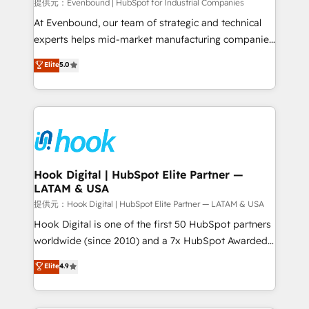
Your team learns while we build. We fix what others
提供元：Evenbound | HubSpot for Industrial Companies
broke. Built for mid-market reality—practical
At Evenbound, our team of strategic and technical
solutions that work with your actual headcount and
experts helps mid-market manufacturing companies
constraints. By the Numbers 🏆 Top 1% of all
achieve real growth. We specialize in delivering
Elite
5.0
HubSpot partners 🔄 Top 5% globally in client
tailored solutions that drive results by leveraging
retention 📅 8+ years of consistent results since 2017
HubSpot’s platform and data to fuel success.
Who We Serve Revenue teams, marketing leaders,
Technical Solutions: - HubSpot Technical Consulting -
and sales ops at mid-market companies ready to
HubSpot CRM Implementation - HubSpot
move beyond spreadsheets into unified systems
Onboarding - Data Migration & Integrations -
that drive real business results.
Technical Audit & Optimization Strategic Solutions: -
Revenue Operations - Inbound Marketing -
Hook Digital | HubSpot Elite Partner —
LATAM & USA
Outbound Marketing - HubSpot CMS Website
Design & Development We empower our clients to
提供元：Hook Digital | HubSpot Elite Partner — LATAM & USA
reach their full potential by providing transparent,
Hook Digital is one of the first 50 HubSpot partners
relationship-driven support. With over 300 HubSpot
worldwide (since 2010) and a 7x HubSpot Awarded
certifications and accreditations, we deliver both the
Elite Partner. With 500+ projects across the U.S.,
Elite
4.9
technical know-how and strategic guidance you
Brazil, and LATAM, we combine global expertise with
need to succeed.
regional experience. Today, we are Brazil’s largest
HubSpot Elite Partner—trusted by companies across