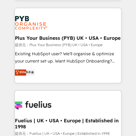
lead scoring and revenue reporting. HubSpot,
Ongoing optimization, managed support, and
Salesforce and integrated enterprise stacks. Digital
scalable retainers. Let’s make HubSpot your most
Marketing, Answer Engine Optimisation, and
powerful growth engine. Built to convert, scale, and
Generative Engine Optimisation (AI Search),
drive results.
HubSpot Content Hub, WordPress development,
B2B SEO, paid media, and content. We work with
Plus Your Business (PYB) UK • USA • Europe
enterprise and growth-led companies across
提供元：Plus Your Business (PYB) UK • USA • Europe
technology, professional services, financial services
Existing HubSpot user? We'll organise & optimize
and industrial sectors. Offices in Johannesburg, Cape
your current set up. Want HubSpot Onboarding?
Town and London. 500+ HubSpot CRM
We'll customise your CRM & automate your business
Elite
5.0
implementations delivered. AI visibility coverage
processes. Welcome to our Profile! We can help
across ChatGPT, Claude, Perplexity, Gemini and
with... • CRM implementation, reports & workflows,
Google AI Overviews. HubSpot Impact Award -
and team training • CRM migration: Salesforce,
Customer First HubSpot Impact Award - Integrations
Pipedrive, Dynamics etc • Technical projects inc.
Innovation HubSpot Impact Award - Platform
Custom API integrations A little about us... • Boutique
Migration Excellence HubSpot Impact Award -
'Elite' Team (12 super skilled members) • 150+ Clients
Platform Excellence 35+ full-time HubSpot
for Sales Hub, Marketing Hub, Service Hub, Data
Fuelius | UK • USA • Europe | Established in
professionals.
1998
Hub and Website (CMS) • ISO/IEC 27001:2022, ISO
9001:2015 and now... ISO 42001: 2023 certified •
提供元：Fuelius | UK • USA • Europe | Established in 1998