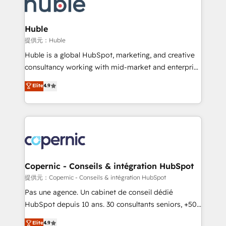
skills, processes, and internal team you need to
CRM Migrations using our in-house "HubScrub" Tool.
attract the right buyers, close deals faster, and grow
without outside dependencies. You’ll learn how to: •
Huble
Set up, audit, and organize your HubSpot portal •
提供元：Huble
Get your sales team fully using HubSpot • Track
Huble is a global HubSpot, marketing, and creative
pipeline and revenue across the entire buyer journey
consultancy working with mid-market and enterprise
• Build an in-house marketing team that drives
businesses. We go beyond implementation, shaping
Elite
4.9
growth • Create content and videos that attract
the strategy, processes, and teams that turn
buyers • Use AI to scale smarter Our coaching-led
HubSpot into a genuine growth engine. Named
approach works best for companies that are done
HubSpot's Global Partner of the Year in 2024,
with outsourcing and ready to build something that
consistently ranked among their top 5 partners
lasts. So if you're ready to become the most trusted
worldwide, and with over 15 years in the ecosystem,
voice in your market, let’s talk.
Huble has built a track record that speaks for itself.
One company, one operating model, delivering
Copernic - Conseils & intégration HubSpot
across offices and consulting teams in the UK, USA,
提供元：Copernic - Conseils & intégration HubSpot
Canada, Germany, France, Belgium, Singapore, and
Pas une agence. Un cabinet de conseil dédié
South Africa. Certified compliant with ISO/IEC
HubSpot depuis 10 ans. 30 consultants seniors, +500
27001:2022 and ISO 9001:2015 across all seven
clients, un ROI mesurable. Notre mission : faire de
Elite
4.9
international offices and 175+ employees.