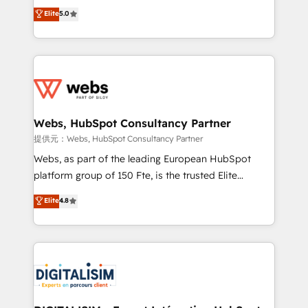
BBD Boom is the HubSpot partner that can help you
Elite
5.0
Execution • 750+ onboardings and 2,000+
to HubSpot Better. We work with your teams to
implementations • Deep expertise across marketing,
solve all your HubSpot challenges and improve user
sales, and service hubs • Built-in flexibility for
adoption, sales process and marketing results.
startups to global brands
Services 📚 Onboarding your team to HubSpot for
the first time 🔧 Designing and optimising your
HubSpot set-up for better results 🌐 Website design
and build using HubSpot 🔌 Integrating HubSpot
Webs, HubSpot Consultancy Partner
with other systems 🎓 Training your teams to be
提供元：Webs, HubSpot Consultancy Partner
HubSpot pros 📊 Lead generation services using
Webs, as part of the leading European HubSpot
HubSpot Why us? - SIX HubSpot Accreditations -
platform group of 150 Fte, is the trusted Elite
awarded by HubSpot after a rigorous process for
HubSpot CRM Partner offering you a roadmap on
Elite
4.8
CRM, Solutions Architecture, Onboarding , Data
maximizing EBITDA and achieving Commercial
Migration, Custom Integration & Platform
Excellence. With our targeted processes, we
Enablement -Onboarded over 500 businesses to
strengthen your digital transformation and minimize
HubSpot -Top 1% of partners worldwide -In-house
costs. As HubSpot's Advanced Accredited CRM
team of 25+ experts Contact us today to help you
Implementation partner, we provide expertise to
get more from your investment in HubSpot.
drive your business forward. Since 2015 we are fully
www.bbdboom.com
dedicated to HubSpot and with an experienced