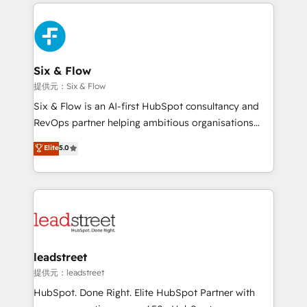
feels easy and pain-free. We are a top ranked
complex use cases 🏆 CRM Implementation,
HubSpot Elite Partner, winner of Rookie of the Year
Platform Enablement, Custom Integration and
and Customer First Awards, 4.9/5 rating in HubSpot
Onboarding Accredited 🔐 ISO27001 & ISO9001
Reviews and 4.9/5 rating in Clutch Reviews. Digifianz
Certified
helps the following industries: logistics & 3PL, home
Six & Flow
improvement & construction, branding and
提供元：Six & Flow
commercialization, real estate, health, education,
Six & Flow is an AI-first HubSpot consultancy and
SaaS, Software Dev & IT and consulting, make the
RevOps partner helping ambitious organisations
most out of their HubSpot experience operating in
grow with clarity, confidence, and intelligence.
Elite
5.0
the United States, EU, UAE, Mexico and Latin
Operating across the UK, Netherlands, Ireland, and
America. From casual user to super fan: make
Canada, we’ve delivered thousands of successful
HubSpot an experience you LOVE!
HubSpot projects for mid-market and enterprise
clients worldwide, with over 10 years experience. We
combine HubSpot, data, and AI to design connected
go-to-market systems that align people, process,
and technology for predictable, scalable revenue
leadstreet
growth. Our expertise spans RevOps, CRM and data
提供元：leadstreet
architecture, AI enablement, and strategic marketing,
HubSpot. Done Right. Elite HubSpot Partner with
delivered through our proprietary FLAIR framework