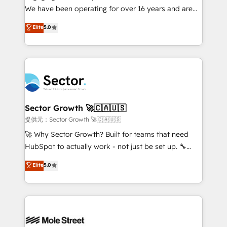
fiscal no Brasil e gerar economia de até 50% na
We have been operating for over 16 years and are
contratação de softwares internacionais.
one of HubSpot's most experienced and technically
Elite
5.0
Oferecemos ainda agentes de IA especializados em
capable Agency Partners globally. We specialise in
HubSpot que automatizam tarefas executam rotinas
complex CRM migrations, implementations,
no CRM e mantêm os dados organizados, como um
integrations, custom CMS portal development,
especialista operando a plataforma 24/7. Hoje 300+
design & UX for mid to large to multi national
empresas em 13 países utilizam a Nexforce. Somos
businesses. Our teams are based in North America
a maior parceira da HubSpot na América Latina e
and APAC. We are HubSpot's top-ranked Advanced
líder no ranking global de sucesso do cliente da
Implementation Certified Partner and we contribute
Sector Growth 🚀🇨🇦🇺🇸
HubSpot.
to their advisory council. We strive to do 'good work
提供元：Sector Growth 🚀🇨🇦🇺🇸
with good people' and have worked with incredible
🚀 Why Sector Growth? Built for teams that need
brands. You can see some of them on our website,
HubSpot to actually work - not just be set up. 🔧
along with plenty of case studies.
HubSpot Experts: Onboarding, migrations,
Elite
5.0
automation, and training built for adoption. ⚡ Highly
Technical Execution: ERP, EMR and Custom
Integrations; complex builds delivered in weeks, not
months. 🤖 AI Consulting & Agents: AI-powered
workflows; automation agents; process optimization