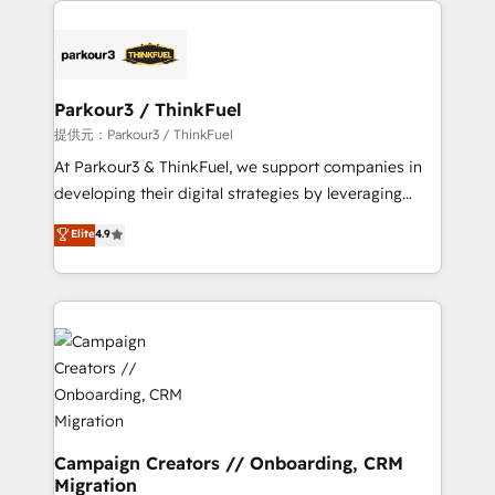
specialize in crafting high-performance growth
strategies that integrate data-driven marketing,
automation, and revenue intelligence to help
companies scale faster and smarter. 🔹 BOOMS:
Parkour3 / ThinkFuel
Demand generation for all your buyers With BOOMS,
提供元：Parkour3 / ThinkFuel
you invest in 100% of your buyers, accelerating your
At Parkour3 & ThinkFuel, we support companies in
growth and positioning yourself as an undisputed
developing their digital strategies by leveraging
leader. 🔹 BOOST: Optimize your digital
technologies and automating their marketing and
Elite
4.9
transformation process A methodology designed to
sales processes to generate growth. Our offer spans
implement HubSpot effectively and optimize your
from Strategy to Operations. We specialize in CRM
digital processes. 🔹 Trusted by Industry Leaders
onboarding and implementation, web design, sales
With an average rating of 4.9/5 and a proven track
& marketing automation, and digital marketing. With
record of business transformation, our growth-first
extensive experience working with tech companies
approach has helped brands dominate their
and manufacturers since 2002, we are committed to
markets.
empowering our clients and developing their
autonomy. Get to grips with HubSpot through
guided implementation and seamless integration of
Campaign Creators // Onboarding, CRM
Migration
the CRM platform into your digital ecosystem. Would