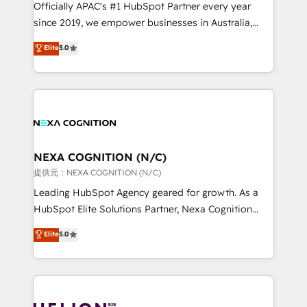
HubSpot customers and we'd love to work with you
Officially APAC's #1 HubSpot Partner every year
too! Clients come to us for: Advanced CRM solutions
since 2019, we empower businesses in Australia,
System Integrations both Custom and Native to
New Zealand, and globally to realise their full
Elite
5.0
HubSpot Data System Migrations between systems
potential through enterprise HubSpot CRM
to HubSpot New lead generation strategies Time-
implementation. And we deliver best practice across
saving automations Fresh growth campaigns Robust
the whole HubSpot platform, covering marketing,
help desk Unified revenue operations Dynamic
sales, service, CMS and integrations. We work with
website development Award-winning creative
all businesses, from start-up to Enterprise, and have
design We live and breathe HubSpot and are ready
delivered the largest HubSpot implementations in
to take on real challenges!
the world. Our human approach to digital
NEXA COGNITION (N/C)
transformation is designed for businesses who want
提供元：NEXA COGNITION (N/C)
to grow. And we're passionate about APAC
Leading HubSpot Agency geared for growth. As a
businesses leading the world in technology, agility
HubSpot Elite Solutions Partner, Nexa Cognition
and productivity. We also have a proven track
ranks in the top 1% of global HubSpot Partners and
Elite
5.0
record migrating businesses from CRM & Marketing
has been one of the longest-standing partners since
Platforms such as Salesforce, Dynamics, Pipedrive,
2012. We empower businesses to harness the full
and Marketo onto HubSpot. Our methodology
potential of HubSpot by combining strategic
literally transforms the way the businesses we work
insights with technical excellence, we deliver
with attract and retain customers, manage their