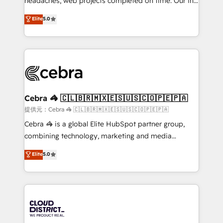
headaches, web projects completed on time. Our in-
tailored apps, workflows, and configurations. We are
house team of certified CRM architects, experts,
Elite
5.0
SOC 2 Type II and ISO 27001 certified, reinforcing
developers, designers, and marketers handles all
our commitment to data security and compliance. At
aspects of your HubSpot. ✨ 400+ global clients ✨
OneMetric, we help revenue teams focus on the
100+ seamless migrations from 15+ different CRMs
OneMetric that matters most: revenue.
✨ 100,000+ hours in HubSpot projects, 75+ full Hub
implementations, and 5,000+ pages ✨ CS: Clients
generating 7-digit MRR from inbound campaigns ✨
CS: 245% organic growth & +751% new visitors for a
Cebra 🦓 🇨🇱🇧🇷🇲🇽🇪🇸🇺🇸🇨🇴🇵🇪🇵🇦
full-funnel HubSpot project ✨ CS: 415% conversion
提供元：Cebra 🦓 🇨🇱🇧🇷🇲🇽🇪🇸🇺🇸🇨🇴🇵🇪🇵🇦
boost with a new HubSpot site Recognized leaders:
Cebra 🦓 is a global Elite HubSpot partner group,
🏆 HubSpot Platform Migration Impact Award 🏆
combining technology, marketing and media
Clutch HubSpot Global Leader 🏆 Finalist: HubSpot
expertise across Latin America and Southern
Elite
5.0
Inbound Campaign of the Year 🏆 Gold AVA Digital
Europe, with teams across 7 countries. Born in Chile,
Award for Best Website 🌟 Accreditations: CRM
we combine local insight with international reach to
Implementation, HubSpot Content Experience, CRM
help businesses grow through technology, creativity,
Data Migration & Custom Integration
AI and strategy. For over 12 years, we’ve delivered
500+ HubSpot implementations, building end-to-
end solutions that integrate CRM, AI automation,