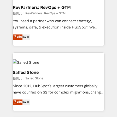
we turn complexity into clarity, human at global
scale. 🏆 HubSpot’s CEO called us “the partner of the
RevPartners: RevOps + GTM
future.” Others agree it is proof of trust built through
提供元：RevPartners: RevOps + GTM
measurable impact.
You need a partner who can connect strategy,
systems, data, & execution inside HubSpot. We
bridge the gap where most agencies fall short by
Elite
5.0
combining GTM strategy with technical execution to
solve the right problem with the right solution. As the
only firm in the world to hold Elite Partner
Accreditations with both HubSpot and Clay, our
clients gain a unique advantage in CRM architecture,
pipeline generation, data intelligence, and go-to-
Salted Stone
market execution. Why B2B Businesses Choose RP: -
提供元：Salted Stone
Secure: Soc2 compliant 🛡️ - Pricing: Implementations
Since 2012, HubSpot’s largest customers globally
starting at $1,5k 💵 - Speed: Launch in 14 days ⚡ -
have counted on S2 for complex migrations, change
Global: 250 professionals across five continents 🌐 -
management, systems integration, and creative
Scale: Fastest tiering Elite HubSpot Partner 🪴 -
Elite
5.0
solutions that deliver measurable impact and
Sales Hub: More implementations than any other
transform brand experiences As one of the few full-
Partner 💻 - Migrations: We convert Salesforce