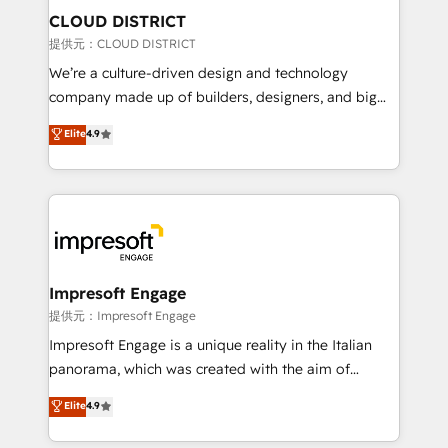
inbound and loop marketing, content, and digital
CLOUD DISTRICT
creativity. Our multicultural team works in Spanish,
提供元：CLOUD DISTRICT
Portuguese, and English to design scalable strategies
We’re a culture-driven design and technology
that drive measurable growth. 🌎 Highlights: • 10+
company made up of builders, designers, and big
years as a HubSpot partner. • 2023 Impact Awards:
thinkers. We blend strategy, design, and
Elite
4.9
Platform Migration Excellence. • Top 3 Partner of the
development—always fueled by curiosity—to turn
Year LATAM 2022, 2023, 2024, 2025. • Partner of the
ideas, opportunities, and challenges into meaningful
Year 2024. • Organizer of Aliados.ai (AI, marketing &
experiences. To us, technology is more than just
tech global congress). 👉 Ready to scale your
code; it’s about creating things that are useful, cool,
business with HubSpot? Let Cebra’s experts help
and—most importantly—simple. That’s why we lean
you grow faster, smarter, and with impact.
into bold ideas and shape them into thoughtful
products and strategies that actually make a
Impresoft Engage
difference.
提供元：Impresoft Engage
Impresoft Engage is a unique reality in the Italian
panorama, which was created with the aim of
putting Customer Experience at the center by
Elite
4.9
creating digital environments capable of integrating
people, processes and data. We offer the best