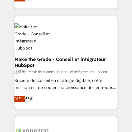
HubSpot un vrai levier de performance pour votre
organisation. Cela passe par la compréhension de
vos processus, la fiabilisation de vos données et
l'alignement de vos équipes — avant même d'ouvrir
la plateforme. Nos domaines d'intervention : -
Intégration & paramétrage HubSpot - Migration CRM
& reprise de données - Stratégie RevOps &
alignement Marketing / Sales - Data, reporting &
tableaux de bord - Onboarding, audit &
Make the Grade - Conseil et intégrateur
HubSpot
optimisation - Intégrations métiers (ERP, téléphonie,
e-commerce) - Formation & accompagnement au
提供元：Make the Grade - Conseil et intégrateur HubSpot
changement Nous intervenons auprès des PME, ETI
Société de conseil en stratégie digitale, notre
et grandes entreprises en France et à l'international,
mission est de soutenir la croissance des entreprises
dans des secteurs variés : SaaS, immobilier,
B2B à travers l’acquisition de nouveaux clients,
Elite
4.9
industrie, éducation, banque & assurance, transport
l'intégration CRM et le développement des revenus
& logistique.
auprès de vos comptes existants. En France et à
l'international, nous travaillons avec des ETI
ambitieuses, des grands groupes voulant aller au-
delà d’une simple transformation digitale et des