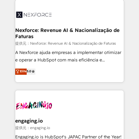
the Americas to scale smarter. ⚙️ CRM
Implementation & Migration Onboarding across all
Hubs, plus migrations from Salesforce, Pipedrive, RD
Station, Freshdesk, Intercom, and more. Custom
Nexforce: Revenue AI & Nacionalização de
Faturas
objects, automations, and integrations built for
growth. 🚀 AI-Driven GTM Orchestration Unify
提供元：Nexforce: Revenue AI & Nacionalização de Faturas
HubSpot with LinkedIn, WhatsApp, email, paid
A Nexforce ajuda empresas a implementar otimizar
media, and AI voice to drive pipeline. 🤖 AI Custom
e operar a HubSpot com mais eficiência e
Agent Development Deploy AI agents for
previsibilidade de receita. Combinamos Revenue
Elite
5.0
prospecting, follow-ups, service triage, and
Operations (RevOps) e Inteligência Artificial para
knowledge retrieval—built in HubSpot. ⚡ Fast-Track
estruturar processos integrar sistemas organizar
& Growth-Track Services Fast-Track: Rapid HubSpot
dados e automatizar operações. O objetivo é
onboarding in weeks Growth-Track: Unlock
transformar a HubSpot em um verdadeiro sistema
advanced optimization & adoption 📍 São Paulo, BR
operacional de receita conectando equipes
• Des Moines, IA • New York, NY
tecnologia e dados em uma operação integrada.
Também somos distribuidores oficiais da HubSpot
engaging.io
e de mais de 150 softwares globais permitindo
提供元：engaging.io
contratar e pagar a HubSpot em reais com nota
Engaging.io is HubSpot's JAPAC Partner of the Year!