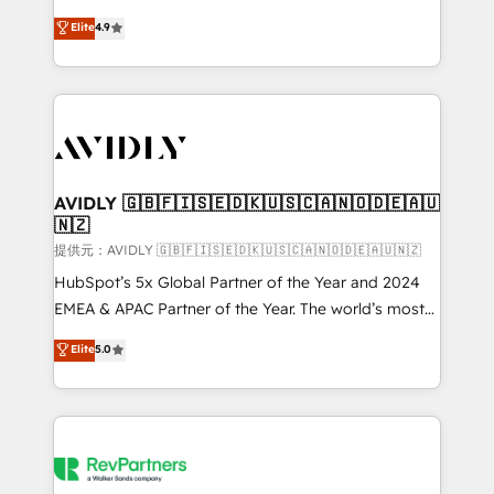
Strategy: Activate Breeze Agents, configure HubSpot
North America. Avec plus de 115 experts en
Elite
4.9
AI, & maximize AEO with tailored AI services. 🧩
marketing automation, Growth, Revops, CRM et
Integrations: Extend HubSpot with custom
webdesign. Markentive is both a consulting firm, a
integrations, hosting, & maintenance.
digital agency and an integrator. With over 115
experts in marketing automation, growth, revops,
CRM and webdesign (We focus on EMEA - USA
customers).
AVIDLY 🇬🇧🇫🇮🇸🇪🇩🇰🇺🇸🇨🇦🇳🇴🇩🇪🇦🇺
🇳🇿
提供元：AVIDLY 🇬🇧🇫🇮🇸🇪🇩🇰🇺🇸🇨🇦🇳🇴🇩🇪🇦🇺🇳🇿
HubSpot’s 5x Global Partner of the Year and 2024
EMEA & APAC Partner of the Year. The world’s most
experienced and fully accredited HubSpot Solutions
Elite
5.0
Partner. 🚀 With 2,750+ HubSpot projects delivered
and 370+ specialists across EMEA, APAC and NAM,
we de-risk complex CRM programmes and
accelerate ROI across every HubSpot Hub. 🧭 From
multi-region migrations to AI-powered automation,