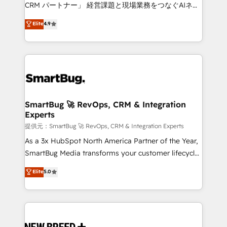
Move from any legacy CRM. Zero downtime, full data
CRM パートナー」 経営課題と現場業務をつなぐAIネイ
integrity. ➤ Implementation: Configure HubSpot to
ティブ・エージェンシーとして、HubSpot Eliteの実装
Elite
4.9
run your revenue process. Sales, marketing, and
力で顧客フロント業務を再設計します。 💡 100inc は何
service wired together. ➤ AI and Integrations: Layer
をする会社か？ HubSpotを共通基盤に、AIエージェン
Breeze AI, custom agents, and APIs to remove
トを組み込んだ顧客フロント業務（マーケティング・営
manual work. ➤ Ongoing Management: Monthly
業・CS）を組織全体で設計・実装する日本のAIネイテ
tune-ups, feature rollouts, adoption coaching. Buying
ィブ・エージェンシーです。事業部・グループ会社・部
HubSpot, switching to it, or reviving a stale portal?
門が分立する組織で、データと業務プロセスのサイロ化
We are built for the work.
を、CRMを軸とした全社共通基盤に再構築します。意
SmartBug 🚀 RevOps, CRM & Integration
Experts
思決定者・PMO・現場担当者に並走します。 1️⃣
HubSpot導入・活用支援 顧客データの一元化から、
提供元：SmartBug 🚀 RevOps, CRM & Integration Experts
GTMの見える化・自動化まで。全Hub統合運用、デー
As a 3x HubSpot North America Partner of the Year,
タ品質設計、グループ横断のCRM統合に対応します。
SmartBug Media transforms your customer lifecycle
2️⃣ AIエージェント組織構築 営業・マーケティング業務
into a revenue engine. Our unified ecosystem
Elite
5.0
の一部をAIが自律実行する組織への移行を設計・実装。
includes specialized divisions Globalia (AI &
Breeze・Claude等をHubSpotと連携させ、役割定義・
Software) and Point Success Media (Paid Media),
運用ルール・成果指標まで含めて設計します。 3️⃣ 全社
making this the official home for all three brands. 🔄
DX × AI推進のPMO伴走支援 複数部門をまたぐDX×AI変
Implementation & Integration - Seamless migrations
革を、構想から実装・定着までPMOとして主導。「設
and system integrations powered by Globalia’s