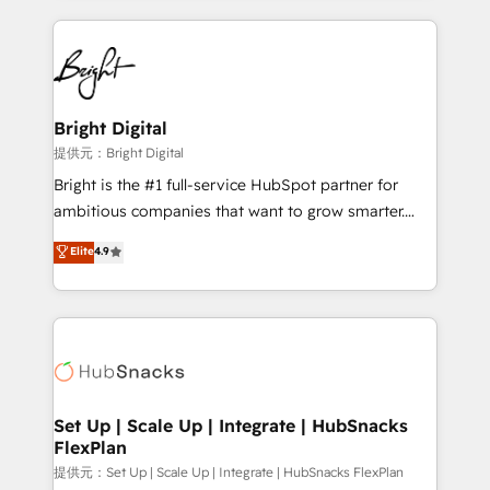
Growth-Driven Design Agency of the Year 🏆2015
automation, integration, and AI innovation to deliver
Became the 5th Agency to reach Diamond 🏆2014
lasting impact. We specialize in: • Turnkey and end-
HubSpot COS Performance Award 🏆2014 HubSpot
to-end HubSpot implementations • Onboarding for
COS Design Award 🏆2013 HubSpot Marketplace
Sales, Service, Marketing & Content Hubs • AI voice
Provider of the Year 🏆2011 Became a HubSpot
and chat agents, predictive automation, and smart
Bright Digital
Partner 📆Founded in 1997
workflows • Salesforce + HubSpot integration •
提供元：Bright Digital
RevOps and AI-driven sales enablement • Website
Bright is the #1 full-service HubSpot partner for
design and CMS development • ERP integration: SAP,
ambitious companies that want to grow smarter.
NetSuite, Microsoft Dynamics, … • Data cleansing
From HubSpot onboarding, to training, from
Elite
4.9
and CRM migration from any platform •
developing a new website to lead generation and
Client/member portals built on HubSpot • Custom
digital marketing; we do it all (and with great
and complex integrations: SAM.gov, GovWin,
results)! In short, our services include: - HubSpot
QuickBooks, PandaDoc, ClickUp, Shopify, Mapsly,
consultancy: onboarding, training, data migration -
WooCommerce, BuilderTrend, and more Experience
HubSpot development: websites, custom modules,
the difference — reach out to see how AI + HubSpot
integrations - Marketing & sales solutions: digital
can transform your business.
marketing, advertising, campaigns, content and
Set Up | Scale Up | Integrate | HubSnacks
FlexPlan
design We connect people, data and technology to
improve customer experiences. With our bright
提供元：Set Up | Scale Up | Integrate | HubSnacks FlexPlan