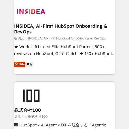
INSIDEA, AI-First HubSpot Onboarding &
RevOps
提供元：INSIDEA, AI-First HubSpot Onboarding & RevOps
★ World's #1 rated Elite HubSpot Partner, 500+
reviews on HubSpot, G2 & Clutch. ★ 150+ HubSpot
Certified Experts & Trainers across the team ★
Elite
5.0
1,500+ implementations across five continents ★ AI-
First, RevOps-led, Onboarding obsessed ★
Company of the Year 2024/25 INSIDEA helps
growing companies turn HubSpot into a revenue
engine. We onboard your team, migrate your data,
and build AI-powered workflows that drive adoption
from week one, in your time zone. What we do ➤
株式会社100
Onboarding: Live in weeks, with workflows built
提供元：株式会社100
around your business, not a template. ➤ Migration:
🏢 HubSpot × AI Agent × DX を統合する「Agentic