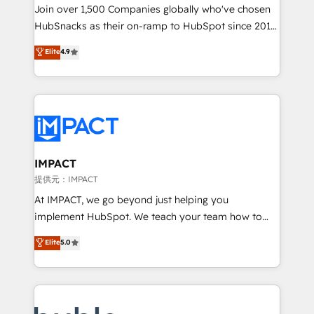
people, exciting ideas and can-do mentality, we
Join over 1,500 Companies globally who've chosen
ensure revenue growth on a daily basis. So tell us
HubSnacks as their on-ramp to HubSpot since 2014
your challenge; our passionate and growth driven
Simple pay-as-you-go plans that accelerate value...
Elite
4.9
team of 100+ experts is ready for you! Driving digital
1️⃣ Set Up | Onboarding New or Check-fixing existing
growth | www.brightdigital.com
HubSpot portals 2️⃣ Scale Up | 100% HubSpot Task
Execution... Global 24/7 ... All Experts 3️⃣ Integrate |
your entire Tech Stack with Custom Integrations
Slash months from your API Integration project... ⬅️
Click "Contact Business" ⬅️ to access 150+ Kickstart
Integration templates that put HubSpot in the center
IMPACT
of your tech stack, syncing... 🛍️ Shopify or
提供元：IMPACT
WooCommerce 💲 Stripe or Paypal 💰 Sage or
At IMPACT, we go beyond just helping you
Netsuite 🤖 Google or Microsoft ✍️ DocuSign or
implement HubSpot. We teach your team how to
PandaDoc 🌐 Avalara or Quaderno HubSnacks holds
master it. As the creators of the Endless Customers
Elite
5.0
the rare Advanced "Custom Integrations"
System™ (the next evolution of They Ask, You
Accreditation, securely sync data across... 🔄 any
Answer), we’re the only HubSpot partner built
apps, in any direction. Stuck on your old CRM..?
entirely around coaching and training. That means
Migrate | seamlessly off your old CRM onto a clean
we don’t do the work for you; we help you build the
new HubSpot portal with Advanced Website and