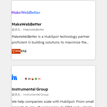
service creative agencies in the HubSpot
addicts to HubSpot evangelists 🧡 Don't hire a
ecosystem, we blend strategy, technology, & award-
marketing agency for an Ops problem. Don't hire a
winning design to build scalable, globally
technical agency for a growth problem. Hire a
regionalized HubSpot websites, integrated
partner built to solve both.
marketing campaigns, & RevOps frameworks that
MakeWebBetter
fuel long-term success We connect the entire
提供元：MakeWebBetter
customer lifecycle through seamless integrations,
MakeWebBetter is a HubSpot technology partner
ensure long-term adoption with change-
proficient in building solutions to maximize the
management programs, and align marketing, sales,
operational efficiency of HubSpot. The fastest-
Elite
4.9
and service to drive sustainable growth With 6 key
growing tech-enabler & facilitator, MakeWebBetter,
HubSpot accreditations and experience across
hands you the blend of HubSpot expertise &
hundreds of organizations in dozens of industries,
eminent solutions & integrations. Trust us to
there’s a good chance one of our globally integrated
streamline your HubSpot experience. 🚀HubSpot
teams has worked with clients just like you Let’s
Elite Partners with 10+ years of HubSpot experience
explore whether S2 is the partner you’ve been
🤝HubSpot Premier Integration partner 🤝Google
looking for...and get your next big initiative moving!
Premier Partner 2023 🌟5 HubSpot Accreditations 🌟
Instrumental Group
Won HubSpot Theme Challenge 2021 🌟INBOUND’19
提供元：Instrumental Group
HubSpot Rising Star Why us? Harnessing the full
We help companies scale with HubSpot. From small
potential of the powerful HubSpot CRM. ✔️A team of