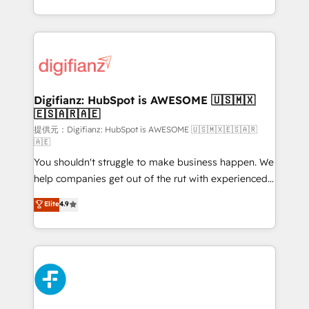
(𝘸𝘦'𝘳𝘦 𝘴𝘶𝘱𝘦𝘳 𝘳𝘦𝘴𝘱𝘰𝘯𝘴𝘪𝘷𝘦)
growth. We modernise platforms, streamline
operations that are causing inefficiencies, improve
customer experiences, integrate systems, and
supercharge revenue operations Key services: • CRM
Implementation • Systems Integration • Digital
Transformation / Web Development • RevOps &
Digifianz: HubSpot is AWESOME 🇺🇸🇲🇽
🇪🇸🇦🇷🇦🇪
Sales Consulting • Marketing Automation What
makes us different? 🚀 Top 0.5% of global HubSpot
提供元：Digifianz: HubSpot is AWESOME 🇺🇸🇲🇽🇪🇸🇦🇷
🇦🇪
agencies ⚙️ The strongest technical ability and
You shouldn't struggle to make business happen. We
integration capabilities 💼 Consultative, long-term
help companies get out of the rut with experienced,
partners who will embed ourselves into your
process-oriented teams implementing HubSpot
business, processes and systems 🏢 We specialise in
Elite
4.9
Marketing, Sales, Service, CMS and Operations Hub,
working with mid-market and enterprise
so selling and actually engaging with your customers
organisations, global organisations and those with
feels easy and pain-free. We are a top ranked
complex use cases 🏆 CRM Implementation,
HubSpot Elite Partner, winner of Rookie of the Year
Platform Enablement, Custom Integration and
and Customer First Awards, 4.9/5 rating in HubSpot
Onboarding Accredited 🔐 ISO27001 & ISO9001
Reviews and 4.9/5 rating in Clutch Reviews. Digifianz
Certified