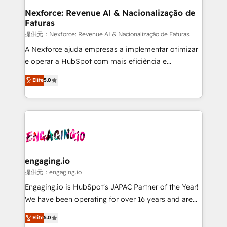
Station, Freshdesk, Intercom, and more. Custom
Nexforce: Revenue AI & Nacionalização de
Faturas
objects, automations, and integrations built for
growth. 🚀 AI-Driven GTM Orchestration Unify
提供元：Nexforce: Revenue AI & Nacionalização de Faturas
HubSpot with LinkedIn, WhatsApp, email, paid
A Nexforce ajuda empresas a implementar otimizar
media, and AI voice to drive pipeline. 🤖 AI Custom
e operar a HubSpot com mais eficiência e
Agent Development Deploy AI agents for
previsibilidade de receita. Combinamos Revenue
Elite
5.0
prospecting, follow-ups, service triage, and
Operations (RevOps) e Inteligência Artificial para
knowledge retrieval—built in HubSpot. ⚡ Fast-Track
estruturar processos integrar sistemas organizar
& Growth-Track Services Fast-Track: Rapid HubSpot
dados e automatizar operações. O objetivo é
onboarding in weeks Growth-Track: Unlock
transformar a HubSpot em um verdadeiro sistema
advanced optimization & adoption 📍 São Paulo, BR
operacional de receita conectando equipes
• Des Moines, IA • New York, NY
tecnologia e dados em uma operação integrada.
Também somos distribuidores oficiais da HubSpot
engaging.io
e de mais de 150 softwares globais permitindo
提供元：engaging.io
contratar e pagar a HubSpot em reais com nota
Engaging.io is HubSpot's JAPAC Partner of the Year!
fiscal no Brasil e gerar economia de até 50% na
We have been operating for over 16 years and are
contratação de softwares internacionais.
one of HubSpot's most experienced and technically
Elite
5.0
Oferecemos ainda agentes de IA especializados em
capable Agency Partners globally. We specialise in