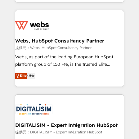
solve all your HubSpot challenges and improve user
sales, and service hubs • Built-in flexibility for
adoption, sales process and marketing results.
startups to global brands
Services 📚 Onboarding your team to HubSpot for
the first time 🔧 Designing and optimising your
HubSpot set-up for better results 🌐 Website design
and build using HubSpot 🔌 Integrating HubSpot
Webs, HubSpot Consultancy Partner
with other systems 🎓 Training your teams to be
提供元：Webs, HubSpot Consultancy Partner
HubSpot pros 📊 Lead generation services using
Webs, as part of the leading European HubSpot
HubSpot Why us? - SIX HubSpot Accreditations -
platform group of 150 Fte, is the trusted Elite
awarded by HubSpot after a rigorous process for
HubSpot CRM Partner offering you a roadmap on
Elite
4.8
CRM, Solutions Architecture, Onboarding , Data
maximizing EBITDA and achieving Commercial
Migration, Custom Integration & Platform
Excellence. With our targeted processes, we
Enablement -Onboarded over 500 businesses to
strengthen your digital transformation and minimize
HubSpot -Top 1% of partners worldwide -In-house
costs. As HubSpot's Advanced Accredited CRM
team of 25+ experts Contact us today to help you
Implementation partner, we provide expertise to
get more from your investment in HubSpot.
drive your business forward. Since 2015 we are fully
www.bbdboom.com
dedicated to HubSpot and with an experienced
DIGITALISIM - Expert Intégration HubSpot
team (50+), we work with reputable companies in
提供元：DIGITALISIM - Expert Intégration HubSpot
B2B sectors such as manufacturing, SaaS and