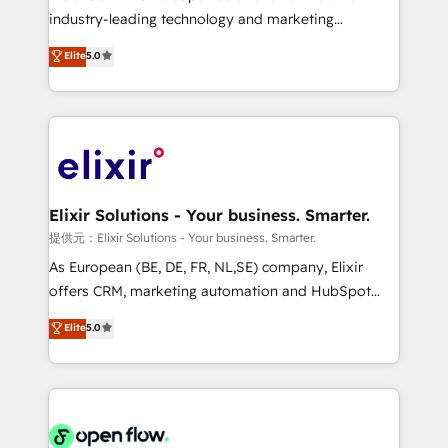
workflows; audit-ready reporting ⚖️ Legal: client
industry-leading technology and marketing
intake; pipeline and document workflows 🛒 E-
consultancy. Our focus is on enterprise and mid-
Commerce: Shopify, WooCommerce; lifecycle and
Elite
5.0
market B2B companies globally that want a strategic
revenue automation 🏢 Real Estate: deal pipelines;
approach to execute their goals through creative
portfolio and lifecycle management 🏭
applications of our solutions; Technical HubSpot
Manufacturing: ERP integrations; operational
Consulting, Content Marketing, Growth-Driven
alignment 🛡️ Compliance & Data Considerations:
Design, Migrations + Integrations. Mole Street’s
HIPAA-aware; CASL-compliant; GDPR-ready
mission is empowering others to realize their
implementations where required 💡 Why 500+
greatness, which is achieved through creating
Elixir Solutions - Your business. Smarter.
Clients Choose Us: Elite Partner; technical, fast, and
absolute clarity, derived from a well-defined
提供元：Elixir Solutions - Your business. Smarter.
built to scale.
strategy, executed well, and reported on with clear
As European (BE, DE, FR, NL,SE) company, Elixir
results. The culture is driven by core values; Joy, Grit,
offers CRM, marketing automation and HubSpot
Accountability, Curiosity, Authenticity, Growth
integration products and services to mid-market
Elite
5.0
Mindedness, and Clarity. We are driven to win for the
and enterprise customers. We ensure that your sales,
collective good of the company and its clientele, and
service and marketing department operates in the
dedicated to breaking the mold from the agency of
most effective way, while at the same time
the past into the consultancy of the future. Great
leveraging your commercial data for a fully
things are happening.
integrated buyers journey. Elixir is located in