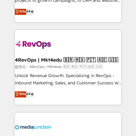
projects to growth campaigns, to CRM and websites.
HubSpot experts backed by over 10+ years of
Hire an agency that's experienced in every inch of
Elite
4.9
HubSpot experience ✔️Flexible pricing models —
HubSpot and willing to work hand-in-hand with your
Hourly-fee (assigned one Dedicated HubSpot
team to simplify the complex and build a better
Admin); Monthly-fee (HubSpot Admin + Project
experience for your team and customers.
Manager); and Fixed Project Cost (as per
requirement). ✔️Helped over 25,000+ customers so
far with our HubSpot solutions. ✔️Bespoke apps &
on-demand bundle services. Connect with us today!
4RevOps | Mkt4edu 🇧🇷 🇲🇽 🇵🇹 🇦🇪 🇺🇸
提供元：4RevOps | Mkt4edu 🇧🇷 🇲🇽 🇵🇹 🇦🇪 🇺🇸
Unlock Revenue Growth: Specializing in RevOps -
Inbound Marketing, Sales, and Customer Success We
specialize in driving revenue growth for companies
Elite
4.9
across industries through tailored marketing, sales,
and customer success strategies, utilizing RevOps
methodologies. As Latin America's largest HubSpot
partner and a global leader in education market, we
offer unparalleled insights. Operating in five
countries—Brazil, UAE (Abu Dhabi/Dubai/Sharjah),