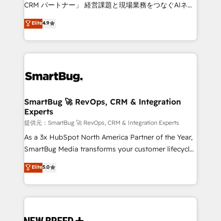
Move from any legacy CRM. Zero downtime, full data
CRM パートナー」 経営課題と現場業務をつなぐAIネイ
integrity. ➤ Implementation: Configure HubSpot to
ティブ・エージェンシーとして、HubSpot Eliteの実装
Elite
4.9
run your revenue process. Sales, marketing, and
力で顧客フロント業務を再設計します。 💡 100inc は何
service wired together. ➤ AI and Integrations: Layer
をする会社か？ HubSpotを共通基盤に、AIエージェン
Breeze AI, custom agents, and APIs to remove
トを組み込んだ顧客フロント業務（マーケティング・営
manual work. ➤ Ongoing Management: Monthly
業・CS）を組織全体で設計・実装する日本のAIネイテ
tune-ups, feature rollouts, adoption coaching. Buying
ィブ・エージェンシーです。事業部・グループ会社・部
HubSpot, switching to it, or reviving a stale portal?
門が分立する組織で、データと業務プロセスのサイロ化
We are built for the work.
を、CRMを軸とした全社共通基盤に再構築します。意
SmartBug 🚀 RevOps, CRM & Integration
Experts
思決定者・PMO・現場担当者に並走します。 1️⃣
HubSpot導入・活用支援 顧客データの一元化から、
提供元：SmartBug 🚀 RevOps, CRM & Integration Experts
GTMの見える化・自動化まで。全Hub統合運用、デー
As a 3x HubSpot North America Partner of the Year,
タ品質設計、グループ横断のCRM統合に対応します。
SmartBug Media transforms your customer lifecycle
2️⃣ AIエージェント組織構築 営業・マーケティング業務
into a revenue engine. Our unified ecosystem
Elite
5.0
の一部をAIが自律実行する組織への移行を設計・実装。
includes specialized divisions Globalia (AI &
Breeze・Claude等をHubSpotと連携させ、役割定義・
Software) and Point Success Media (Paid Media),
運用ルール・成果指標まで含めて設計します。 3️⃣ 全社
making this the official home for all three brands. 🔄
DX × AI推進のPMO伴走支援 複数部門をまたぐDX×AI変
Implementation & Integration - Seamless migrations
革を、構想から実装・定着までPMOとして主導。「設
and system integrations powered by Globalia’s