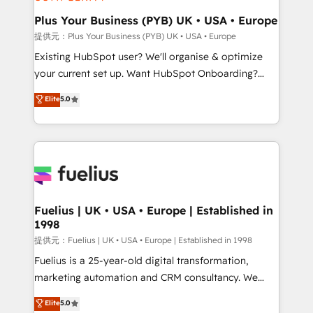
HubSpot Content Hub, WordPress development,
B2B SEO, paid media, and content. We work with
Plus Your Business (PYB) UK • USA • Europe
enterprise and growth-led companies across
提供元：Plus Your Business (PYB) UK • USA • Europe
technology, professional services, financial services
Existing HubSpot user? We'll organise & optimize
and industrial sectors. Offices in Johannesburg, Cape
your current set up. Want HubSpot Onboarding?
Town and London. 500+ HubSpot CRM
We'll customise your CRM & automate your business
Elite
5.0
implementations delivered. AI visibility coverage
processes. Welcome to our Profile! We can help
across ChatGPT, Claude, Perplexity, Gemini and
with... • CRM implementation, reports & workflows,
Google AI Overviews. HubSpot Impact Award -
and team training • CRM migration: Salesforce,
Customer First HubSpot Impact Award - Integrations
Pipedrive, Dynamics etc • Technical projects inc.
Innovation HubSpot Impact Award - Platform
Custom API integrations A little about us... • Boutique
Migration Excellence HubSpot Impact Award -
'Elite' Team (12 super skilled members) • 150+ Clients
Platform Excellence 35+ full-time HubSpot
for Sales Hub, Marketing Hub, Service Hub, Data
Fuelius | UK • USA • Europe | Established in
professionals.
1998
Hub and Website (CMS) • ISO/IEC 27001:2022, ISO
9001:2015 and now... ISO 42001: 2023 certified •
提供元：Fuelius | UK • USA • Europe | Established in 1998
Exclusive AI 'GuardHub' governance framework,
Fuelius is a 25-year-old digital transformation,
based on ISO 42001 - helping you 'organise
marketing automation and CRM consultancy. We
complexity' 𝗥𝗲𝗮𝗱𝘆 𝗳𝗼𝗿 𝘁𝗵𝗲 𝗻𝗲𝘅𝘁 𝘀𝘁𝗲𝗽? Click the
enable mid-market and enterprise clients to
Elite
5.0
👈 '𝗖𝗼𝗻𝘁𝗮𝗰𝘁 𝗯𝘂𝘀𝗶𝗻𝗲𝘀𝘀' button to get in touch
maximise their return from digital and fuel their