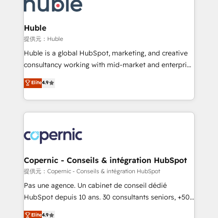
skills, processes, and internal team you need to
CRM Migrations using our in-house "HubScrub" Tool.
attract the right buyers, close deals faster, and grow
without outside dependencies. You’ll learn how to: •
Huble
Set up, audit, and organize your HubSpot portal •
提供元：Huble
Get your sales team fully using HubSpot • Track
Huble is a global HubSpot, marketing, and creative
pipeline and revenue across the entire buyer journey
consultancy working with mid-market and enterprise
• Build an in-house marketing team that drives
businesses. We go beyond implementation, shaping
Elite
4.9
growth • Create content and videos that attract
the strategy, processes, and teams that turn
buyers • Use AI to scale smarter Our coaching-led
HubSpot into a genuine growth engine. Named
approach works best for companies that are done
HubSpot's Global Partner of the Year in 2024,
with outsourcing and ready to build something that
consistently ranked among their top 5 partners
lasts. So if you're ready to become the most trusted
worldwide, and with over 15 years in the ecosystem,
voice in your market, let’s talk.
Huble has built a track record that speaks for itself.
One company, one operating model, delivering
Copernic - Conseils & intégration HubSpot
across offices and consulting teams in the UK, USA,
提供元：Copernic - Conseils & intégration HubSpot
Canada, Germany, France, Belgium, Singapore, and
Pas une agence. Un cabinet de conseil dédié
South Africa. Certified compliant with ISO/IEC
HubSpot depuis 10 ans. 30 consultants seniors, +500
27001:2022 and ISO 9001:2015 across all seven
clients, un ROI mesurable. Notre mission : faire de
Elite
4.9
international offices and 175+ employees.