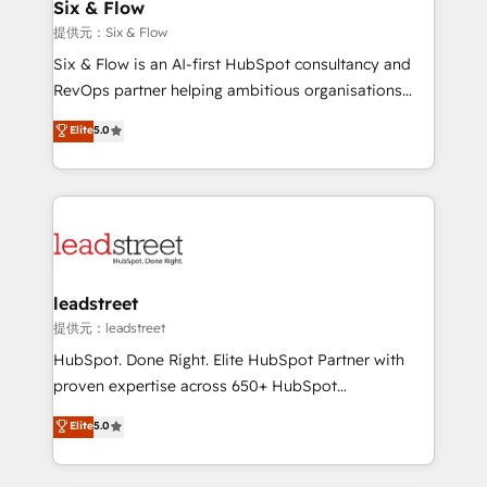
helps the following industries: logistics & 3PL, home
Six & Flow
improvement & construction, branding and
提供元：Six & Flow
commercialization, real estate, health, education,
Six & Flow is an AI-first HubSpot consultancy and
SaaS, Software Dev & IT and consulting, make the
RevOps partner helping ambitious organisations
most out of their HubSpot experience operating in
grow with clarity, confidence, and intelligence.
Elite
5.0
the United States, EU, UAE, Mexico and Latin
Operating across the UK, Netherlands, Ireland, and
America. From casual user to super fan: make
Canada, we’ve delivered thousands of successful
HubSpot an experience you LOVE!
HubSpot projects for mid-market and enterprise
clients worldwide, with over 10 years experience. We
combine HubSpot, data, and AI to design connected
go-to-market systems that align people, process,
and technology for predictable, scalable revenue
leadstreet
growth. Our expertise spans RevOps, CRM and data
提供元：leadstreet
architecture, AI enablement, and strategic marketing,
HubSpot. Done Right. Elite HubSpot Partner with
delivered through our proprietary FLAIR framework
proven expertise across 650+ HubSpot
for responsible AI adoption. As a HubSpot Elite
implementations. With 12+ years of HubSpot
Elite
5.0
Partner and ISO 27001:2022 certified consultancy,
experience, we help you use the HubSpot platform
we blend strategy, creativity, and technology to help
to its fullest capacity, improve your current HubSpot
organisations scale smarter and grow stronger.