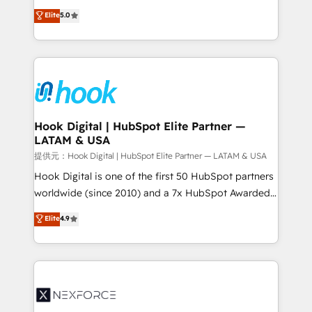
constraints. By the Numbers 🏆 Top 1% of all
achieve real growth. We specialize in delivering
Elite
5.0
HubSpot partners 🔄 Top 5% globally in client
tailored solutions that drive results by leveraging
retention 📅 8+ years of consistent results since 2017
HubSpot’s platform and data to fuel success.
Who We Serve Revenue teams, marketing leaders,
Technical Solutions: - HubSpot Technical Consulting -
and sales ops at mid-market companies ready to
HubSpot CRM Implementation - HubSpot
move beyond spreadsheets into unified systems
Onboarding - Data Migration & Integrations -
that drive real business results.
Technical Audit & Optimization Strategic Solutions: -
Revenue Operations - Inbound Marketing -
Hook Digital | HubSpot Elite Partner —
LATAM & USA
Outbound Marketing - HubSpot CMS Website
Design & Development We empower our clients to
提供元：Hook Digital | HubSpot Elite Partner — LATAM & USA
reach their full potential by providing transparent,
Hook Digital is one of the first 50 HubSpot partners
relationship-driven support. With over 300 HubSpot
worldwide (since 2010) and a 7x HubSpot Awarded
certifications and accreditations, we deliver both the
Elite Partner. With 500+ projects across the U.S.,
Elite
4.9
technical know-how and strategic guidance you
Brazil, and LATAM, we combine global expertise with
need to succeed.
regional experience. Today, we are Brazil’s largest
HubSpot Elite Partner—trusted by companies across
the Americas to scale smarter. ⚙️ CRM
Implementation & Migration Onboarding across all
Hubs, plus migrations from Salesforce, Pipedrive, RD