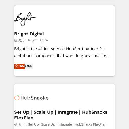
Growth-Driven Design Agency of the Year 🏆2015
automation, integration, and AI innovation to deliver
Became the 5th Agency to reach Diamond 🏆2014
lasting impact. We specialize in: • Turnkey and end-
HubSpot COS Performance Award 🏆2014 HubSpot
to-end HubSpot implementations • Onboarding for
COS Design Award 🏆2013 HubSpot Marketplace
Sales, Service, Marketing & Content Hubs • AI voice
Provider of the Year 🏆2011 Became a HubSpot
and chat agents, predictive automation, and smart
Bright Digital
Partner 📆Founded in 1997
workflows • Salesforce + HubSpot integration •
提供元：Bright Digital
RevOps and AI-driven sales enablement • Website
Bright is the #1 full-service HubSpot partner for
design and CMS development • ERP integration: SAP,
ambitious companies that want to grow smarter.
NetSuite, Microsoft Dynamics, … • Data cleansing
From HubSpot onboarding, to training, from
Elite
4.9
and CRM migration from any platform •
developing a new website to lead generation and
Client/member portals built on HubSpot • Custom
digital marketing; we do it all (and with great
and complex integrations: SAM.gov, GovWin,
results)! In short, our services include: - HubSpot
QuickBooks, PandaDoc, ClickUp, Shopify, Mapsly,
consultancy: onboarding, training, data migration -
WooCommerce, BuilderTrend, and more Experience
HubSpot development: websites, custom modules,
the difference — reach out to see how AI + HubSpot
integrations - Marketing & sales solutions: digital
can transform your business.
marketing, advertising, campaigns, content and
Set Up | Scale Up | Integrate | HubSnacks
FlexPlan
design We connect people, data and technology to
improve customer experiences. With our bright
提供元：Set Up | Scale Up | Integrate | HubSnacks FlexPlan