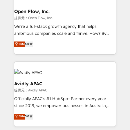
Brussels, Munich, Cologne "Köln", Paris, Amsterdam
and Stockholm Elixir is a first mover and leader
Open Flow, Inc.
when it comes to HubSpot sales and service
提供元：Open Flow, Inc.
implementations, highly renowned for our business
We’re a full-stack growth agency that helps
acumen, process (re-)design experience and a
ambitious companies scale and thrive. How? By
massive amount of success stories in this area. We
upgrading and streamlining every single revenue-
Elite
5.0
integrate HubSpot with complex solutions like SAP,
generating aspect of your business. We’re proud
MicroSoft, custom solutions,... Our company also has
HubSpot Elite Solutions Partners and devout CRM
strong experience with HubSpot UI extensions,
nerds who can harness HubSpot’s custom digital
mobile apps for Field Service Mgt and Retail
tools to improve each touchpoint of your customer
execution, CPQ, customer portals and HubSpot CMS
experience. Working hand-in-hand with your team,
developments. And we're champions when it comes
we’ll assemble a RevOps machine that drives more
Avidly APAC
to complex data migrations.
traffic, generates better leads and crushes your
提供元：Avidly APAC
revenue goals. We've worked with thousands of
Officially APAC's #1 HubSpot Partner every year
HubSpot customers and we'd love to work with you
since 2019, we empower businesses in Australia,
too! Clients come to us for: Advanced CRM solutions
New Zealand, and globally to realise their full
System Integrations both Custom and Native to
Elite
5.0
potential through enterprise HubSpot CRM
HubSpot Data System Migrations between systems
implementation. And we deliver best practice across