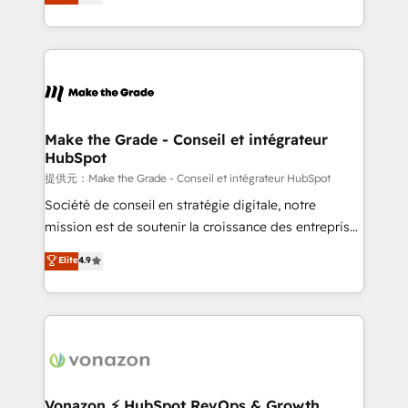
HubSpot un vrai levier de performance pour votre
organisation. Cela passe par la compréhension de
vos processus, la fiabilisation de vos données et
l'alignement de vos équipes — avant même d'ouvrir
la plateforme. Nos domaines d'intervention : -
Intégration & paramétrage HubSpot - Migration CRM
& reprise de données - Stratégie RevOps &
Make the Grade - Conseil et intégrateur
HubSpot
alignement Marketing / Sales - Data, reporting &
tableaux de bord - Onboarding, audit &
提供元：Make the Grade - Conseil et intégrateur HubSpot
optimisation - Intégrations métiers (ERP, téléphonie,
Société de conseil en stratégie digitale, notre
e-commerce) - Formation & accompagnement au
mission est de soutenir la croissance des entreprises
changement Nous intervenons auprès des PME, ETI
B2B à travers l’acquisition de nouveaux clients,
Elite
4.9
et grandes entreprises en France et à l'international,
l'intégration CRM et le développement des revenus
dans des secteurs variés : SaaS, immobilier,
auprès de vos comptes existants. En France et à
industrie, éducation, banque & assurance, transport
l'international, nous travaillons avec des ETI
& logistique.
ambitieuses, des grands groupes voulant aller au-
delà d’une simple transformation digitale et des
startups florissantes. Nos 3 grandes expertises sont :
➤ L’intégration de CRM et de méthodologie RevOps
Vonazon ⚡ HubSpot RevOps & Growth