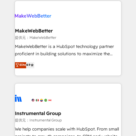
service creative agencies in the HubSpot
addicts to HubSpot evangelists 🧡 Don't hire a
ecosystem, we blend strategy, technology, & award-
marketing agency for an Ops problem. Don't hire a
winning design to build scalable, globally
technical agency for a growth problem. Hire a
regionalized HubSpot websites, integrated
partner built to solve both.
marketing campaigns, & RevOps frameworks that
MakeWebBetter
fuel long-term success We connect the entire
提供元：MakeWebBetter
customer lifecycle through seamless integrations,
MakeWebBetter is a HubSpot technology partner
ensure long-term adoption with change-
proficient in building solutions to maximize the
management programs, and align marketing, sales,
operational efficiency of HubSpot. The fastest-
Elite
4.9
and service to drive sustainable growth With 6 key
growing tech-enabler & facilitator, MakeWebBetter,
HubSpot accreditations and experience across
hands you the blend of HubSpot expertise &
hundreds of organizations in dozens of industries,
eminent solutions & integrations. Trust us to
there’s a good chance one of our globally integrated
streamline your HubSpot experience. 🚀HubSpot
teams has worked with clients just like you Let’s
Elite Partners with 10+ years of HubSpot experience
explore whether S2 is the partner you’ve been
🤝HubSpot Premier Integration partner 🤝Google
looking for...and get your next big initiative moving!
Premier Partner 2023 🌟5 HubSpot Accreditations 🌟
Instrumental Group
Won HubSpot Theme Challenge 2021 🌟INBOUND’19
提供元：Instrumental Group
HubSpot Rising Star Why us? Harnessing the full
We help companies scale with HubSpot. From small
potential of the powerful HubSpot CRM. ✔️A team of