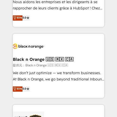
Nous aidons les entreprises et les dirigeants à se
business services. We prepare a customized
rapprocher de leurs clients grâce à HubSpot ! Chez
business case that demonstrates the value and
DIGITALISIM, nous avons l'intime conviction que la
Elite
5.0
impact of your digital transformation, including a
réussite des entreprises passe par l’innovation web,
detailed financial rationale with a focus on ROI and
le marketing digital, et la relation client ! C'est
TCO. As a trusted extension of your team, we
pourquoi, nos experts sont à la fois capables de
believe in the power of partnership. Together, we
gérer votre projet de création de site internet, votre
embark on a transformational journey that sets your
référencement, votre stratégie digitale et le pilotage
business up for long-term success. Unlock your
et l'intégration d'HubSpot ! Les grandes phases d'un
business. If not now, when?
projet HubSpot avec DIGITALISIM : 🧽 Nettoyage,
Black n Orange 🇺🇸 🇲🇽 🇨🇦
migration et intégration des bases de données. 🚀
提供元：Black n Orange 🇺🇸 🇲🇽 🇨🇦
Développement des interfaces avec vos logiciels
We don’t just optimize — we transform businesses.
métiers ⚙️ Configuration de la plateforme HubSpot
At Black n Orange, we go beyond traditional Inbound
📈 Configuration de rapports et tableaux de bord 🤝
Marketing with our exclusive methodologies:
Elite
5.0
Book Process & Guidelines utilisateurs 🎓
BOOMS and BOOST. Together, they form a powerful
Formations des utilisateurs
combination that has driven success for over 800
businesses worldwide. As Elite HubSpot Partners, we
specialize in crafting high-performance growth
strategies that integrate data-driven marketing,