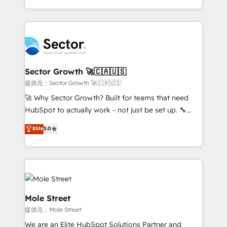
HubSpot que automatizam tarefas executam rotinas
complex CRM migrations, implementations,
no CRM e mantêm os dados organizados, como um
integrations, custom CMS portal development,
especialista operando a plataforma 24/7. Hoje 300+
design & UX for mid to large to multi national
empresas em 13 países utilizam a Nexforce. Somos
businesses. Our teams are based in North America
a maior parceira da HubSpot na América Latina e
and APAC. We are HubSpot's top-ranked Advanced
líder no ranking global de sucesso do cliente da
Implementation Certified Partner and we contribute
Sector Growth 🚀🇨🇦🇺🇸
HubSpot.
to their advisory council. We strive to do 'good work
提供元：Sector Growth 🚀🇨🇦🇺🇸
with good people' and have worked with incredible
🚀 Why Sector Growth? Built for teams that need
brands. You can see some of them on our website,
HubSpot to actually work - not just be set up. 🔧
along with plenty of case studies.
HubSpot Experts: Onboarding, migrations,
Elite
5.0
automation, and training built for adoption. ⚡ Highly
Technical Execution: ERP, EMR and Custom
Integrations; complex builds delivered in weeks, not
months. 🤖 AI Consulting & Agents: AI-powered
workflows; automation agents; process optimization
inside HubSpot. 🏆 Industry Experience: 🏥
Mole Street
Healthcare: HIPAA implementations; secure data
提供元：Mole Street
workflows 💼 Financial Services: compliant
We are an Elite HubSpot Solutions Partner and