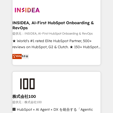
INSIDEA, AI-First HubSpot Onboarding &
RevOps
提供元：INSIDEA, AI-First HubSpot Onboarding & RevOps
★ World's #1 rated Elite HubSpot Partner, 500+
reviews on HubSpot, G2 & Clutch. ★ 150+ HubSpot
Certified Experts & Trainers across the team ★
Elite
5.0
1,500+ implementations across five continents ★ AI-
First, RevOps-led, Onboarding obsessed ★
Company of the Year 2024/25 INSIDEA helps
growing companies turn HubSpot into a revenue
engine. We onboard your team, migrate your data,
and build AI-powered workflows that drive adoption
from week one, in your time zone. What we do ➤
株式会社100
Onboarding: Live in weeks, with workflows built
提供元：株式会社100
around your business, not a template. ➤ Migration:
🏢 HubSpot × AI Agent × DX を統合する「Agentic