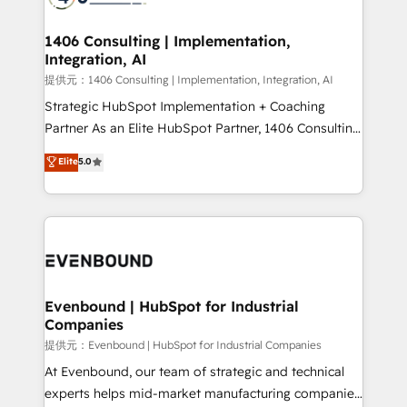
processes through Customer Service Management,
allowing companies to optimize processes and meet
1406 Consulting | Implementation,
Integration, AI
the needs of the customer. We are part of Impresoft
Group, a group of specialized and complementary
提供元：1406 Consulting | Implementation, Integration, AI
companies that divide their offer into 4
Strategic HubSpot Implementation + Coaching
Competence Centers: Smart Manufacturing,
Partner As an Elite HubSpot Partner, 1406 Consulting
Customer First, Enabling Technologies & Security.
helps mid-market revenue teams transform how
Elite
5.0
The synergies generated by these integrations,
they sell, market, and serve. We don't just build your
together with the combination of talents, skills,
HubSpot—we teach your team to own it, then stay
solutions and services, have allowed the group to
to help you keep winning. What We Do ⚙️ CRM
build an unrivaled offering portfolio on the market
Implementations across Marketing, Sales, Service,
to accompany companies on their digital
Data & Content 📈 Sales & Marketing Alignment +
transformation journey.
Revenue Team Enablement 🤖 Breeze AI & Custom
Agent Creation 🔄 Custom Integrations & Data
Evenbound | HubSpot for Industrial
Companies
Migration Why 1406 We become part of your team.
Your team learns while we build. We fix what others
提供元：Evenbound | HubSpot for Industrial Companies
broke. Built for mid-market reality—practical
At Evenbound, our team of strategic and technical
solutions that work with your actual headcount and
experts helps mid-market manufacturing companies