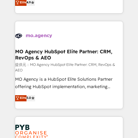
Elite
4.9
to your needs and sales objectives. With 125+
migrate, replatform, and scale smarter. We specialize
certifications, we are part of the most certified
in high-impact CRM and CMS migrations and
Canadian agencies, and we both hold Onboarding
onboarding from platforms like Salesforce, NetSuite,
Accreditations. Based in Canada (coast to coast), our
Zoho, Pardot, Marketo, Microsoft Dynamics, Wix,
services are offered in both English & French.
WordPress and legacy CRMs, turning fragmented
systems into unified, growth-ready HubSpot
architectures that accelerate revenue operations and
MO Agency HubSpot Elite Partner: CRM,
RevOps & AEO
performance. - Multi-object CRM migration, cleanup,
and implementation. - Pre-built and custom
提供元：MO Agency HubSpot Elite Partner: CRM, RevOps &
AEO
integrations across your full tech stack. - Custom
MO Agency is a HubSpot Elite Solutions Partner
object setup, CMS builds, and full-funnel automation.
offering HubSpot implementation, marketing
- Dashboards, lifecycle campaigns, and lead
automation, CRM and RevOps consulting, data
nurturing sequences. - Cross-hub setup across
Elite
5.0
architecture, sales enablement, lifecycle automation,
Marketing, Sales, Operations, and Service Hubs. -
lead scoring and revenue reporting. HubSpot,
Ongoing optimization, managed support, and
Salesforce and integrated enterprise stacks. Digital
scalable retainers. Let’s make HubSpot your most
Marketing, Answer Engine Optimisation, and
powerful growth engine. Built to convert, scale, and
Generative Engine Optimisation (AI Search),
drive results.