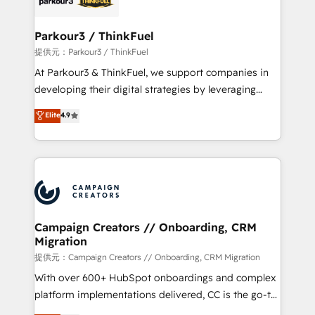
automation, and revenue intelligence to help
companies scale faster and smarter. 🔹 BOOMS:
Parkour3 / ThinkFuel
Demand generation for all your buyers With BOOMS,
提供元：Parkour3 / ThinkFuel
you invest in 100% of your buyers, accelerating your
At Parkour3 & ThinkFuel, we support companies in
growth and positioning yourself as an undisputed
developing their digital strategies by leveraging
leader. 🔹 BOOST: Optimize your digital
technologies and automating their marketing and
Elite
4.9
transformation process A methodology designed to
sales processes to generate growth. Our offer spans
implement HubSpot effectively and optimize your
from Strategy to Operations. We specialize in CRM
digital processes. 🔹 Trusted by Industry Leaders
onboarding and implementation, web design, sales
With an average rating of 4.9/5 and a proven track
& marketing automation, and digital marketing. With
record of business transformation, our growth-first
extensive experience working with tech companies
approach has helped brands dominate their
and manufacturers since 2002, we are committed to
markets.
empowering our clients and developing their
Campaign Creators // Onboarding, CRM
Migration
autonomy. Get to grips with HubSpot through
guided implementation and seamless integration of
提供元：Campaign Creators // Onboarding, CRM Migration
the CRM platform into your digital ecosystem. Would
With over 600+ HubSpot onboardings and complex
you like support in deploying your inbound
platform implementations delivered, CC is the go-to
marketing strategy? We'll provide support tailored
Elite Solutions Partner for businesses ready to