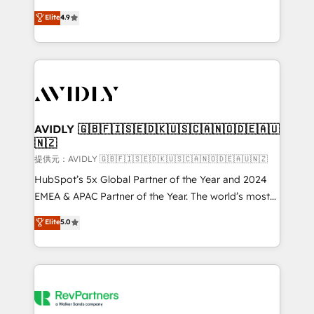
Strategy: Activate Breeze Agents, configure HubSpot
North America. Avec plus de 115 experts en
Elite
4.9
AI, & maximize AEO with tailored AI services. 🧩
marketing automation, Growth, Revops, CRM et
Integrations: Extend HubSpot with custom
webdesign. Markentive is both a consulting firm, a
integrations, hosting, & maintenance.
digital agency and an integrator. With over 115
experts in marketing automation, growth, revops,
CRM and webdesign (We focus on EMEA - USA
customers).
AVIDLY 🇬🇧🇫🇮🇸🇪🇩🇰🇺🇸🇨🇦🇳🇴🇩🇪🇦🇺
🇳🇿
提供元：AVIDLY 🇬🇧🇫🇮🇸🇪🇩🇰🇺🇸🇨🇦🇳🇴🇩🇪🇦🇺🇳🇿
HubSpot’s 5x Global Partner of the Year and 2024
EMEA & APAC Partner of the Year. The world’s most
experienced and fully accredited HubSpot Solutions
Elite
5.0
Partner. 🚀 With 2,750+ HubSpot projects delivered
and 370+ specialists across EMEA, APAC and NAM,
we de-risk complex CRM programmes and
accelerate ROI across every HubSpot Hub. 🧭 From
multi-region migrations to AI-powered automation,