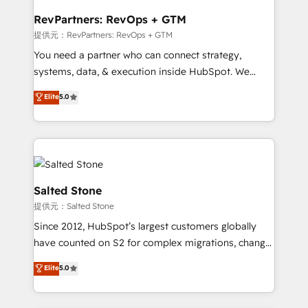
we turn complexity into clarity, human at global
scale. 🏆 HubSpot’s CEO called us “the partner of the
RevPartners: RevOps + GTM
future.” Others agree it is proof of trust built through
提供元：RevPartners: RevOps + GTM
measurable impact.
You need a partner who can connect strategy,
systems, data, & execution inside HubSpot. We
bridge the gap where most agencies fall short by
Elite
5.0
combining GTM strategy with technical execution to
solve the right problem with the right solution. As the
only firm in the world to hold Elite Partner
Accreditations with both HubSpot and Clay, our
clients gain a unique advantage in CRM architecture,
pipeline generation, data intelligence, and go-to-
Salted Stone
market execution. Why B2B Businesses Choose RP: -
提供元：Salted Stone
Secure: Soc2 compliant 🛡️ - Pricing: Implementations
Since 2012, HubSpot’s largest customers globally
starting at $1,5k 💵 - Speed: Launch in 14 days ⚡ -
have counted on S2 for complex migrations, change
Global: 250 professionals across five continents 🌐 -
management, systems integration, and creative
Scale: Fastest tiering Elite HubSpot Partner 🪴 -
Elite
5.0
solutions that deliver measurable impact and
Sales Hub: More implementations than any other
transform brand experiences As one of the few full-
Partner 💻 - Migrations: We convert Salesforce