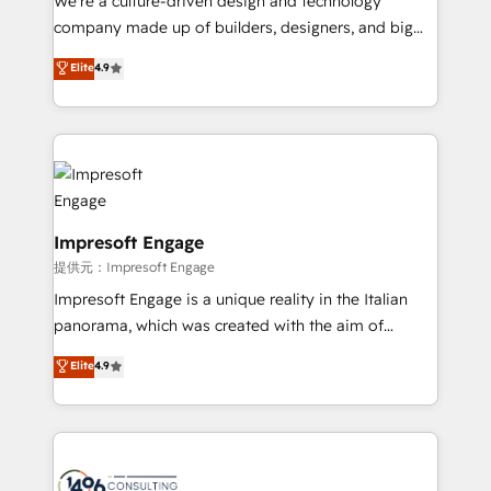
We’re a culture-driven design and technology
that drive measurable growth. 🌎 Highlights: • 10+
company made up of builders, designers, and big
years as a HubSpot partner. • 2023 Impact Awards:
thinkers. We blend strategy, design, and
Elite
4.9
Platform Migration Excellence. • Top 3 Partner of the
development—always fueled by curiosity—to turn
Year LATAM 2022, 2023, 2024, 2025. • Partner of the
ideas, opportunities, and challenges into meaningful
Year 2024. • Organizer of Aliados.ai (AI, marketing &
experiences. To us, technology is more than just
tech global congress). 👉 Ready to scale your
code; it’s about creating things that are useful, cool,
business with HubSpot? Let Cebra’s experts help
and—most importantly—simple. That’s why we lean
you grow faster, smarter, and with impact.
into bold ideas and shape them into thoughtful
products and strategies that actually make a
Impresoft Engage
difference.
提供元：Impresoft Engage
Impresoft Engage is a unique reality in the Italian
panorama, which was created with the aim of
putting Customer Experience at the center by
Elite
4.9
creating digital environments capable of integrating
people, processes and data. We offer the best
digital solutions on the market, ranging from CRM
processes and technologies to digital strategy, from
marketing automation to online and offline sales