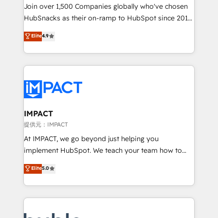
people, exciting ideas and can-do mentality, we
Join over 1,500 Companies globally who've chosen
ensure revenue growth on a daily basis. So tell us
HubSnacks as their on-ramp to HubSpot since 2014
your challenge; our passionate and growth driven
Simple pay-as-you-go plans that accelerate value...
Elite
4.9
team of 100+ experts is ready for you! Driving digital
1️⃣ Set Up | Onboarding New or Check-fixing existing
growth | www.brightdigital.com
HubSpot portals 2️⃣ Scale Up | 100% HubSpot Task
Execution... Global 24/7 ... All Experts 3️⃣ Integrate |
your entire Tech Stack with Custom Integrations
Slash months from your API Integration project... ⬅️
Click "Contact Business" ⬅️ to access 150+ Kickstart
Integration templates that put HubSpot in the center
IMPACT
of your tech stack, syncing... 🛍️ Shopify or
提供元：IMPACT
WooCommerce 💲 Stripe or Paypal 💰 Sage or
At IMPACT, we go beyond just helping you
Netsuite 🤖 Google or Microsoft ✍️ DocuSign or
implement HubSpot. We teach your team how to
PandaDoc 🌐 Avalara or Quaderno HubSnacks holds
master it. As the creators of the Endless Customers
Elite
5.0
the rare Advanced "Custom Integrations"
System™ (the next evolution of They Ask, You
Accreditation, securely sync data across... 🔄 any
Answer), we’re the only HubSpot partner built
apps, in any direction. Stuck on your old CRM..?
entirely around coaching and training. That means
Migrate | seamlessly off your old CRM onto a clean
we don’t do the work for you; we help you build the
new HubSpot portal with Advanced Website and