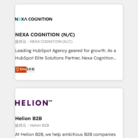
to HubSpot New lead generation strategies Time-
the whole HubSpot platform, covering marketing,
saving automations Fresh growth campaigns Robust
sales, service, CMS and integrations. We work with
help desk Unified revenue operations Dynamic
all businesses, from start-up to Enterprise, and have
website development Award-winning creative
delivered the largest HubSpot implementations in
design We live and breathe HubSpot and are ready
the world. Our human approach to digital
NEXA COGNITION (N/C)
to take on real challenges!
transformation is designed for businesses who want
提供元：NEXA COGNITION (N/C)
to grow. And we're passionate about APAC
Leading HubSpot Agency geared for growth. As a
businesses leading the world in technology, agility
HubSpot Elite Solutions Partner, Nexa Cognition
and productivity. We also have a proven track
ranks in the top 1% of global HubSpot Partners and
Elite
5.0
record migrating businesses from CRM & Marketing
has been one of the longest-standing partners since
Platforms such as Salesforce, Dynamics, Pipedrive,
2012. We empower businesses to harness the full
and Marketo onto HubSpot. Our methodology
potential of HubSpot by combining strategic
literally transforms the way the businesses we work
insights with technical excellence, we deliver
with attract and retain customers, manage their
bespoke HubSpot solutions tailored to drive
business people and processes, and how they
measurable growth and operational efficiency. Why
service their customers.
Choose Nexa Cognition? 🚀 HubSpot Expertise: Our
Helion B2B
certified team specialises in CRM implementation,
提供元：Helion B2B
marketing automation, and revenue operations. 🤝
At Helion B2B, we help ambitious B2B companies