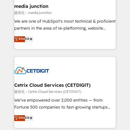
Mexico, USA, and Portugal—we've executed over a
media junction
hundred successful operations. Our approach,
提供元：media junction
rooted in RevOps principles, integrates analysis,
We are one of HubSpot's most technical & proficient
training, planning, and qualification. Leveraging
partners in the area of re-platforming, website
technology, data analytics, CRM optimization, and
design & development. We specialize in multi-hub
Elite
5.0
inbound marketing tactics, we focus on
implementations for mid-market & enterprise
understanding, nurturing, and converting leads.
companies. We are woman-owned, powered by
Partner with us to unlock your business's full
coffee, and we ❤️ dogs. We produce award-winning
potential and achieve sustained growth in today's
work for our clients. 🏆2023 Technical Expertise
competitive market.
Impact Award 🏆2022 Technical Expertise Impact
Award 🏆2022 Platform Migration Excellence Impact
Award 🏆2020 Elite Solutions Partner 🏆2019
Cetrix Cloud Services (CETDIGIT)
Integrations HubSpot Impact Award 🏆2019
提供元：Cetrix Cloud Services (CETDIGIT)
Marketing Enablement HubSpot Impact Award 🏆
We’ve empowered over 2,000 entities — from
2018 Website Design HubSpot Impact Award 🏆2017
Fortune 500 companies to fast-growing startups
Website Design HubSpot Impact Award 🏆2016
and nonprofits — to streamline operations, scale
Elite
5.0
Growth-Driven Design Agency of the Year 🏆2016
revenue, and unlock the full potential of HubSpot.
Sales Enablement HubSpot Impact Award 🏆2015
With deep technical and industry expertise, we fuse