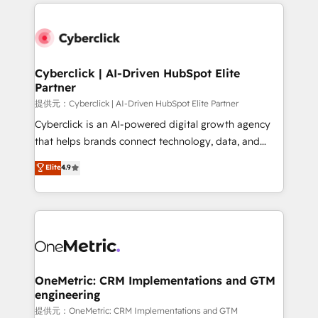
website, or build your new one.
Cyberclick | AI-Driven HubSpot Elite
Partner
提供元：Cyberclick | AI-Driven HubSpot Elite Partner
Cyberclick is an AI-powered digital growth agency
that helps brands connect technology, data, and
creativity to achieve measurable results. Founded in
Elite
4.9
Barcelona and operating across Spain, LATAM, and
the UK, we support global companies in building
smarter marketing, sales, and customer success
strategies. As the only HubSpot Elite Partner in
Iberia (Spain & Portugal), we combine human insight
with intelligent automation to drive sustainable
growth. Our multidisciplinary team designs solutions
OneMetric: CRM Implementations and GTM
engineering
that simplify complexity, boost performance, and
turn innovation into real impact. 🌍 Highlights •
提供元：OneMetric: CRM Implementations and GTM