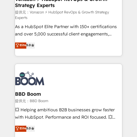
Strategy Experts
pour aligner les équipes marketing, commerciales et
support client (data migration, synchronisation API,
提供元：Vonazon ⚡ HubSpot RevOps & Growth Strategy
Experts
audit et maintenance) ➤ La création de sites internet
As a HubSpot Elite Partner with 150+ certifications
de conversion qui transforment les visiteurs en
and over 5,000 successful client engagements,
opportunités d'affaires ➤ La mise en place de
Vonazon turns marketing complexity into
stratégies d'acquisition marketing (SEO, SEA,
Elite
5.0
measurable, scalable growth. From onboarding to
inbound, automatisation marketing, ABM, IA,
enterprise-grade campaigns, our in-house team
emailing) Informations clés : - 10 ans d'expérience -
builds scalable strategies that drive long-term
100+ intégrations CRM HubSpot réussies - 40
revenue. ⚙️ HubSpot Integration & Optimization •
experts conseil - 150 certifications HubSpot
Seamless CRM, CMS, and automation setup •
cumulées
Complex platform migrations and data cleanups •
Custom APIs and third-party integrations 📈 End-to-
BBD Boom
End Revenue Acceleration • Lifecycle marketing and
提供元：BBD Boom
pipeline growth programs • Sales enablement tools
💥 Helping ambitious B2B businesses grow faster
and CRM optimization • Retention strategies with
with HubSpot. Performance and ROI focused. 💥
customer journey mapping 🏅 Elite-Level HubSpot
BBD Boom is the HubSpot partner that can help you
Elite
5.0
Execution • 750+ onboardings and 2,000+
to HubSpot Better. We work with your teams to
implementations • Deep expertise across marketing,