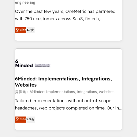
engineering
HubSpot Partner since 2012 • 2022 EMEA Impact
Over the past few years, OneMetric has partnered
Award: Best Integration • 150+ successful HubSpot
with 750+ customers across SaaS, fintech,
projects • Clients in 30+ industries • Proprietary
healthcare, real estate, and other industries. With
technology for integrations • Multilingual team:
Elite
4.9
150+ HubSpot-certified experts, we deliver scalable
English, Spanish, Portuguese & Italian 👉 Grow
solutions to complex GTM and RevOps challenges.
smarter with AI and HubSpot.
Our Expertise 🔹 Onboarding & Implementation:
Accredited HubSpot Partner, ensuring smooth setup
tailored to your GTM motion. 🔹 Migrations:
Accredited HubSpot Partner, ensuring migration
from other CRMs to HubSpot without data loss or
6Minded: Implementations, Integrations,
Websites
downtime. 🔹 RevOps Strategy: Align teams,
processes, and data to drive revenue efficiency. 🔹
提供元：6Minded: Implementations, Integrations, Websites
Integrations: Connect HubSpot with your tech stack
Tailored implementations without out-of-scope
for better adoption. 🔹 Custom Solutions: Build
headaches, web projects completed on time. Our in-
tailored apps, workflows, and configurations. We are
house team of certified CRM architects, experts,
Elite
5.0
SOC 2 Type II and ISO 27001 certified, reinforcing
developers, designers, and marketers handles all
our commitment to data security and compliance. At
aspects of your HubSpot. ✨ 400+ global clients ✨
OneMetric, we help revenue teams focus on the