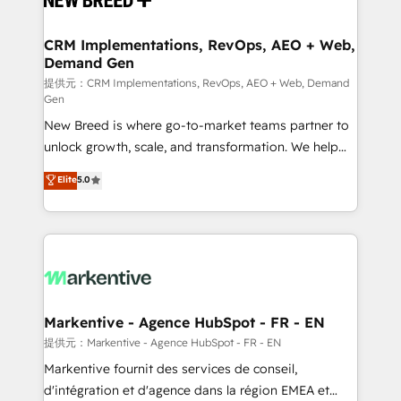
定の代行ではなく、設計の責任」を引き受け、部門横断
technical development team. - 19 HubSpot-certified
の統合・浸透・変革管理を実行します。 ▸ CMS戦略設
trainers to drive platform adoption. 📈 Revenue
CRM Implementations, RevOps, AEO + Web,
計・構築：リード獲得・CVR・SEOを前提にした情報設
Demand Gen
Generation - Full-funnel marketing and high-
計・導線設計・テンプレート設計をContent Hubで一体
performance advertising via Point Success Media. -
提供元：CRM Implementations, RevOps, AEO + Web, Demand
Gen
提供。 ▸ 既存CRM・MAからの移行支援：Salesforce・
Expert deployment of Breeze AI and custom agents
Marketo・Pardot等からの移行、カスタム設計、履歴
New Breed is where go-to-market teams partner to
to automate growth. 🏆 Elite Excellence - 8 platform
データ移行と活用設計まで。 ▸ AEO対応：ChatGPT・
unlock growth, scale, and transformation. We help
accreditations and deep HIPAA-compliance
Perplexity等のAI検索からの流入・引用を前提にコンテ
companies activate HubSpot’s AI-powered
expertise. - A team of 250+ experts dedicated to
Elite
5.0
ンツとサイト構造を最適化。 🏆 なぜ100incを選ぶの
customer platform and operationalize HubSpot’s
your resilient growth.
か？ ✓ HubSpot Eliteパートナー認定 ✓ HubSpotアワ
Loop Marketing framework through expert-led
ード受賞・HUGリーダー ✓ ISO27001:2022 /
services, smart agents, and purpose-built apps,
ISO9001:2015 取得 ✓ 400社以上の導入実績 ✓
tailored to your business. Together, we unlock
HubSpot大百科 出版 CRM・AI活用に関するご相談、現
results, fast. ⚙️CRM & RevOps: Align all Hubs to your
状整理の壁打ちなど、構想段階からお気軽にお問い合わ
buyer journey for clean data, scalability, & reporting.
せください。
🎯Demand Gen & ABM: Drive pipeline with inbound,
Markentive - Agence HubSpot - FR - EN
ABM, AEO, SEO, & paid media. 👩‍💻Web Design:
提供元：Markentive - Agence HubSpot - FR - EN
Build high-performing websites with UX, messaging,
Markentive fournit des services de conseil,
& conversion strategy that drive results. 🤖AI
d'intégration et d'agence dans la région EMEA et