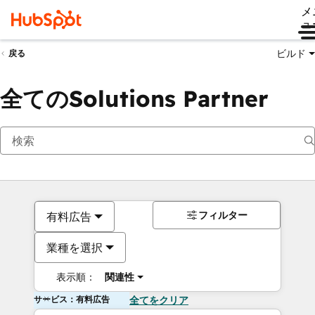
メ
ュ
ビルド
戻る
全てのSolutions Partner
フィルター
有料広告
業種を選択
表示順：
関連性
サービス：有料広告
全てをクリア