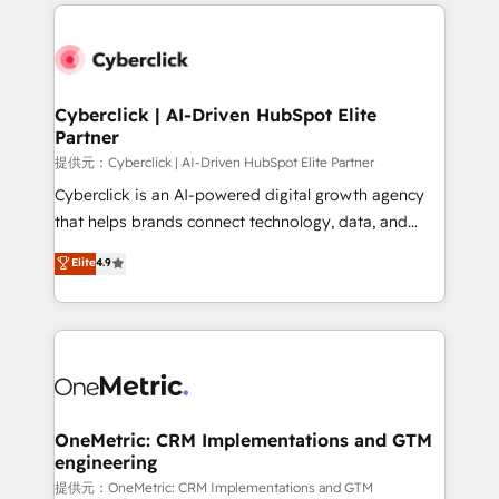
website, or build your new one.
Cyberclick | AI-Driven HubSpot Elite
Partner
提供元：Cyberclick | AI-Driven HubSpot Elite Partner
Cyberclick is an AI-powered digital growth agency
that helps brands connect technology, data, and
creativity to achieve measurable results. Founded in
Elite
4.9
Barcelona and operating across Spain, LATAM, and
the UK, we support global companies in building
smarter marketing, sales, and customer success
strategies. As the only HubSpot Elite Partner in
Iberia (Spain & Portugal), we combine human insight
with intelligent automation to drive sustainable
growth. Our multidisciplinary team designs solutions
OneMetric: CRM Implementations and GTM
engineering
that simplify complexity, boost performance, and
turn innovation into real impact. 🌍 Highlights •
提供元：OneMetric: CRM Implementations and GTM