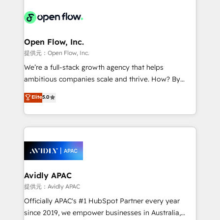
the past into the consultancy of the future. Great
leveraging your commercial data for a fully
things are happening.
integrated buyers journey. Elixir is located in
Brussels, Munich, Cologne "Köln", Paris, Amsterdam
and Stockholm Elixir is a first mover and leader
Open Flow, Inc.
when it comes to HubSpot sales and service
提供元：Open Flow, Inc.
implementations, highly renowned for our business
We’re a full-stack growth agency that helps
acumen, process (re-)design experience and a
ambitious companies scale and thrive. How? By
massive amount of success stories in this area. We
upgrading and streamlining every single revenue-
Elite
5.0
integrate HubSpot with complex solutions like SAP,
generating aspect of your business. We’re proud
MicroSoft, custom solutions,... Our company also has
HubSpot Elite Solutions Partners and devout CRM
strong experience with HubSpot UI extensions,
nerds who can harness HubSpot’s custom digital
mobile apps for Field Service Mgt and Retail
tools to improve each touchpoint of your customer
execution, CPQ, customer portals and HubSpot CMS
experience. Working hand-in-hand with your team,
developments. And we're champions when it comes
we’ll assemble a RevOps machine that drives more
to complex data migrations.
traffic, generates better leads and crushes your
Avidly APAC
revenue goals. We've worked with thousands of
提供元：Avidly APAC
HubSpot customers and we'd love to work with you
Officially APAC's #1 HubSpot Partner every year
too! Clients come to us for: Advanced CRM solutions
since 2019, we empower businesses in Australia,