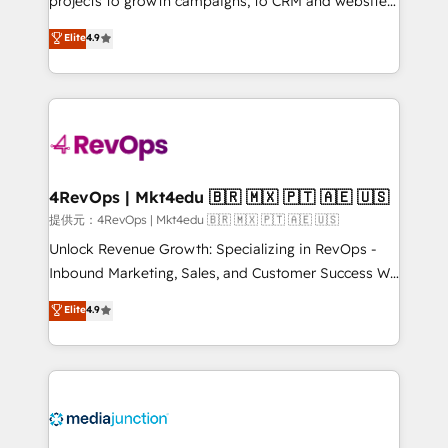
projects to growth campaigns, to CRM and websites.
HubSpot experts backed by over 10+ years of
Hire an agency that's experienced in every inch of
Elite
4.9
HubSpot experience ✔️Flexible pricing models —
HubSpot and willing to work hand-in-hand with your
Hourly-fee (assigned one Dedicated HubSpot
team to simplify the complex and build a better
Admin); Monthly-fee (HubSpot Admin + Project
experience for your team and customers.
Manager); and Fixed Project Cost (as per
requirement). ✔️Helped over 25,000+ customers so
far with our HubSpot solutions. ✔️Bespoke apps &
on-demand bundle services. Connect with us today!
4RevOps | Mkt4edu 🇧🇷 🇲🇽 🇵🇹 🇦🇪 🇺🇸
提供元：4RevOps | Mkt4edu 🇧🇷 🇲🇽 🇵🇹 🇦🇪 🇺🇸
Unlock Revenue Growth: Specializing in RevOps -
Inbound Marketing, Sales, and Customer Success We
specialize in driving revenue growth for companies
Elite
4.9
across industries through tailored marketing, sales,
and customer success strategies, utilizing RevOps
methodologies. As Latin America's largest HubSpot
partner and a global leader in education market, we
offer unparalleled insights. Operating in five
countries—Brazil, UAE (Abu Dhabi/Dubai/Sharjah),