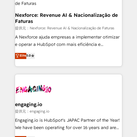
objects, automations, and integrations built for
growth. 🚀 AI-Driven GTM Orchestration Unify
Nexforce: Revenue AI & Nacionalização de
Faturas
HubSpot with LinkedIn, WhatsApp, email, paid
media, and AI voice to drive pipeline. 🤖 AI Custom
提供元：Nexforce: Revenue AI & Nacionalização de Faturas
Agent Development Deploy AI agents for
A Nexforce ajuda empresas a implementar otimizar
prospecting, follow-ups, service triage, and
e operar a HubSpot com mais eficiência e
knowledge retrieval—built in HubSpot. ⚡ Fast-Track
previsibilidade de receita. Combinamos Revenue
Elite
5.0
& Growth-Track Services Fast-Track: Rapid HubSpot
Operations (RevOps) e Inteligência Artificial para
onboarding in weeks Growth-Track: Unlock
estruturar processos integrar sistemas organizar
advanced optimization & adoption 📍 São Paulo, BR
dados e automatizar operações. O objetivo é
• Des Moines, IA • New York, NY
transformar a HubSpot em um verdadeiro sistema
operacional de receita conectando equipes
tecnologia e dados em uma operação integrada.
Também somos distribuidores oficiais da HubSpot
engaging.io
e de mais de 150 softwares globais permitindo
提供元：engaging.io
contratar e pagar a HubSpot em reais com nota
Engaging.io is HubSpot's JAPAC Partner of the Year!
fiscal no Brasil e gerar economia de até 50% na
We have been operating for over 16 years and are
contratação de softwares internacionais.
one of HubSpot's most experienced and technically