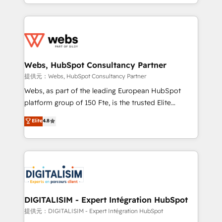
solve all your HubSpot challenges and improve user
sales, and service hubs • Built-in flexibility for
adoption, sales process and marketing results.
startups to global brands
Services 📚 Onboarding your team to HubSpot for
the first time 🔧 Designing and optimising your
HubSpot set-up for better results 🌐 Website design
and build using HubSpot 🔌 Integrating HubSpot
Webs, HubSpot Consultancy Partner
with other systems 🎓 Training your teams to be
提供元：Webs, HubSpot Consultancy Partner
HubSpot pros 📊 Lead generation services using
Webs, as part of the leading European HubSpot
HubSpot Why us? - SIX HubSpot Accreditations -
platform group of 150 Fte, is the trusted Elite
awarded by HubSpot after a rigorous process for
HubSpot CRM Partner offering you a roadmap on
Elite
4.8
CRM, Solutions Architecture, Onboarding , Data
maximizing EBITDA and achieving Commercial
Migration, Custom Integration & Platform
Excellence. With our targeted processes, we
Enablement -Onboarded over 500 businesses to
strengthen your digital transformation and minimize
HubSpot -Top 1% of partners worldwide -In-house
costs. As HubSpot's Advanced Accredited CRM
team of 25+ experts Contact us today to help you
Implementation partner, we provide expertise to
get more from your investment in HubSpot.
drive your business forward. Since 2015 we are fully
www.bbdboom.com
dedicated to HubSpot and with an experienced
DIGITALISIM - Expert Intégration HubSpot
team (50+), we work with reputable companies in
提供元：DIGITALISIM - Expert Intégration HubSpot
B2B sectors such as manufacturing, SaaS and