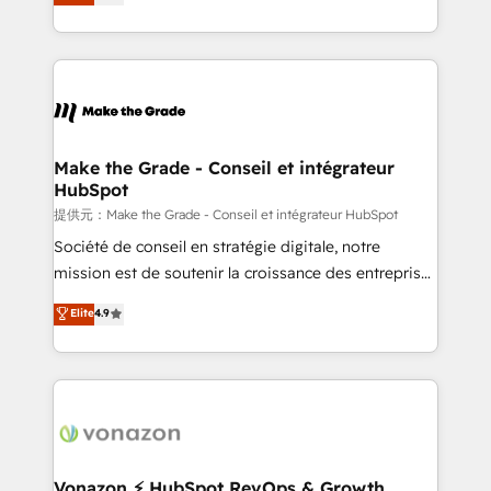
HubSpot un vrai levier de performance pour votre
organisation. Cela passe par la compréhension de
vos processus, la fiabilisation de vos données et
l'alignement de vos équipes — avant même d'ouvrir
la plateforme. Nos domaines d'intervention : -
Intégration & paramétrage HubSpot - Migration CRM
& reprise de données - Stratégie RevOps &
Make the Grade - Conseil et intégrateur
HubSpot
alignement Marketing / Sales - Data, reporting &
tableaux de bord - Onboarding, audit &
提供元：Make the Grade - Conseil et intégrateur HubSpot
optimisation - Intégrations métiers (ERP, téléphonie,
Société de conseil en stratégie digitale, notre
e-commerce) - Formation & accompagnement au
mission est de soutenir la croissance des entreprises
changement Nous intervenons auprès des PME, ETI
B2B à travers l’acquisition de nouveaux clients,
Elite
4.9
et grandes entreprises en France et à l'international,
l'intégration CRM et le développement des revenus
dans des secteurs variés : SaaS, immobilier,
auprès de vos comptes existants. En France et à
industrie, éducation, banque & assurance, transport
l'international, nous travaillons avec des ETI
& logistique.
ambitieuses, des grands groupes voulant aller au-
delà d’une simple transformation digitale et des
startups florissantes. Nos 3 grandes expertises sont :
➤ L’intégration de CRM et de méthodologie RevOps
Vonazon ⚡ HubSpot RevOps & Growth