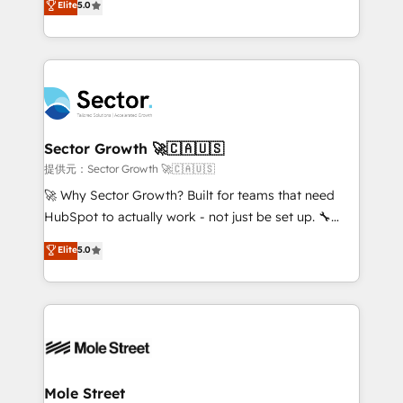
Elite
5.0
Oferecemos ainda agentes de IA especializados em
capable Agency Partners globally. We specialise in
HubSpot que automatizam tarefas executam rotinas
complex CRM migrations, implementations,
no CRM e mantêm os dados organizados, como um
integrations, custom CMS portal development,
especialista operando a plataforma 24/7. Hoje 300+
design & UX for mid to large to multi national
empresas em 13 países utilizam a Nexforce. Somos
businesses. Our teams are based in North America
a maior parceira da HubSpot na América Latina e
and APAC. We are HubSpot's top-ranked Advanced
líder no ranking global de sucesso do cliente da
Implementation Certified Partner and we contribute
Sector Growth 🚀🇨🇦🇺🇸
HubSpot.
to their advisory council. We strive to do 'good work
提供元：Sector Growth 🚀🇨🇦🇺🇸
with good people' and have worked with incredible
🚀 Why Sector Growth? Built for teams that need
brands. You can see some of them on our website,
HubSpot to actually work - not just be set up. 🔧
along with plenty of case studies.
HubSpot Experts: Onboarding, migrations,
Elite
5.0
automation, and training built for adoption. ⚡ Highly
Technical Execution: ERP, EMR and Custom
Integrations; complex builds delivered in weeks, not
months. 🤖 AI Consulting & Agents: AI-powered
workflows; automation agents; process optimization
inside HubSpot. 🏆 Industry Experience: 🏥
Healthcare: HIPAA implementations; secure data
Mole Street