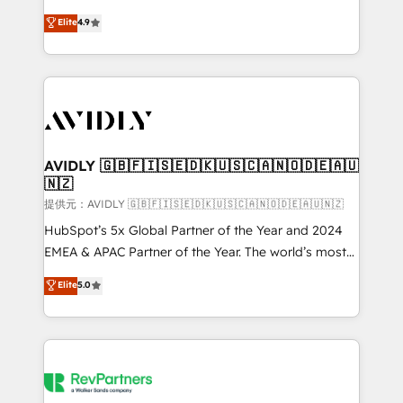
Strategy: Activate Breeze Agents, configure HubSpot
North America. Avec plus de 115 experts en
Elite
4.9
AI, & maximize AEO with tailored AI services. 🧩
marketing automation, Growth, Revops, CRM et
Integrations: Extend HubSpot with custom
webdesign. Markentive is both a consulting firm, a
integrations, hosting, & maintenance.
digital agency and an integrator. With over 115
experts in marketing automation, growth, revops,
CRM and webdesign (We focus on EMEA - USA
customers).
AVIDLY 🇬🇧🇫🇮🇸🇪🇩🇰🇺🇸🇨🇦🇳🇴🇩🇪🇦🇺
🇳🇿
提供元：AVIDLY 🇬🇧🇫🇮🇸🇪🇩🇰🇺🇸🇨🇦🇳🇴🇩🇪🇦🇺🇳🇿
HubSpot’s 5x Global Partner of the Year and 2024
EMEA & APAC Partner of the Year. The world’s most
experienced and fully accredited HubSpot Solutions
Elite
5.0
Partner. 🚀 With 2,750+ HubSpot projects delivered
and 370+ specialists across EMEA, APAC and NAM,
we de-risk complex CRM programmes and
accelerate ROI across every HubSpot Hub. 🧭 From
multi-region migrations to AI-powered automation,