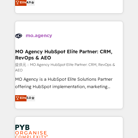
Elite
4.9
to your needs and sales objectives. With 125+
migrate, replatform, and scale smarter. We specialize
certifications, we are part of the most certified
in high-impact CRM and CMS migrations and
Canadian agencies, and we both hold Onboarding
onboarding from platforms like Salesforce, NetSuite,
Accreditations. Based in Canada (coast to coast), our
Zoho, Pardot, Marketo, Microsoft Dynamics, Wix,
services are offered in both English & French.
WordPress and legacy CRMs, turning fragmented
systems into unified, growth-ready HubSpot
architectures that accelerate revenue operations and
MO Agency HubSpot Elite Partner: CRM,
RevOps & AEO
performance. - Multi-object CRM migration, cleanup,
and implementation. - Pre-built and custom
提供元：MO Agency HubSpot Elite Partner: CRM, RevOps &
AEO
integrations across your full tech stack. - Custom
MO Agency is a HubSpot Elite Solutions Partner
object setup, CMS builds, and full-funnel automation.
offering HubSpot implementation, marketing
- Dashboards, lifecycle campaigns, and lead
automation, CRM and RevOps consulting, data
nurturing sequences. - Cross-hub setup across
Elite
5.0
architecture, sales enablement, lifecycle automation,
Marketing, Sales, Operations, and Service Hubs. -
lead scoring and revenue reporting. HubSpot,
Ongoing optimization, managed support, and
Salesforce and integrated enterprise stacks. Digital
scalable retainers. Let’s make HubSpot your most
Marketing, Answer Engine Optimisation, and
powerful growth engine. Built to convert, scale, and
Generative Engine Optimisation (AI Search),
drive results.