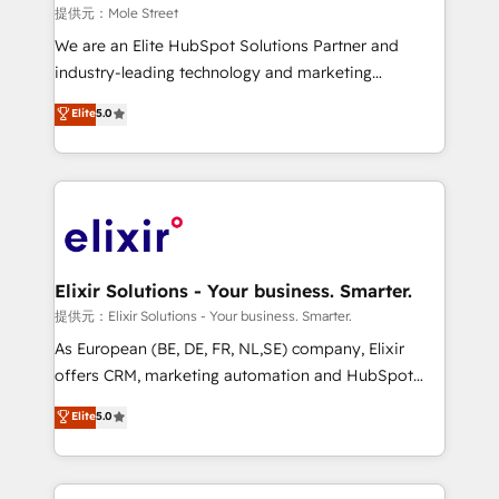
workflows 💼 Financial Services: compliant
提供元：Mole Street
workflows; audit-ready reporting ⚖️ Legal: client
We are an Elite HubSpot Solutions Partner and
intake; pipeline and document workflows 🛒 E-
industry-leading technology and marketing
Commerce: Shopify, WooCommerce; lifecycle and
consultancy. Our focus is on enterprise and mid-
Elite
5.0
revenue automation 🏢 Real Estate: deal pipelines;
market B2B companies globally that want a strategic
portfolio and lifecycle management 🏭
approach to execute their goals through creative
Manufacturing: ERP integrations; operational
applications of our solutions; Technical HubSpot
alignment 🛡️ Compliance & Data Considerations:
Consulting, Content Marketing, Growth-Driven
HIPAA-aware; CASL-compliant; GDPR-ready
Design, Migrations + Integrations. Mole Street’s
implementations where required 💡 Why 500+
mission is empowering others to realize their
Clients Choose Us: Elite Partner; technical, fast, and
greatness, which is achieved through creating
Elixir Solutions - Your business. Smarter.
built to scale.
absolute clarity, derived from a well-defined
提供元：Elixir Solutions - Your business. Smarter.
strategy, executed well, and reported on with clear
As European (BE, DE, FR, NL,SE) company, Elixir
results. The culture is driven by core values; Joy, Grit,
offers CRM, marketing automation and HubSpot
Accountability, Curiosity, Authenticity, Growth
integration products and services to mid-market
Elite
5.0
Mindedness, and Clarity. We are driven to win for the
and enterprise customers. We ensure that your sales,
collective good of the company and its clientele, and
service and marketing department operates in the
dedicated to breaking the mold from the agency of
most effective way, while at the same time