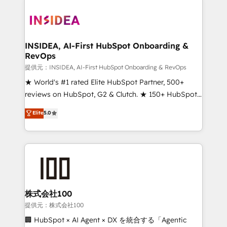
INSIDEA, AI-First HubSpot Onboarding &
RevOps
提供元：INSIDEA, AI-First HubSpot Onboarding & RevOps
★ World's #1 rated Elite HubSpot Partner, 500+
reviews on HubSpot, G2 & Clutch. ★ 150+ HubSpot
Certified Experts & Trainers across the team ★
Elite
5.0
1,500+ implementations across five continents ★ AI-
First, RevOps-led, Onboarding obsessed ★
Company of the Year 2024/25 INSIDEA helps
growing companies turn HubSpot into a revenue
engine. We onboard your team, migrate your data,
and build AI-powered workflows that drive adoption
from week one, in your time zone. What we do ➤
株式会社100
Onboarding: Live in weeks, with workflows built
提供元：株式会社100
around your business, not a template. ➤ Migration:
🏢 HubSpot × AI Agent × DX を統合する「Agentic