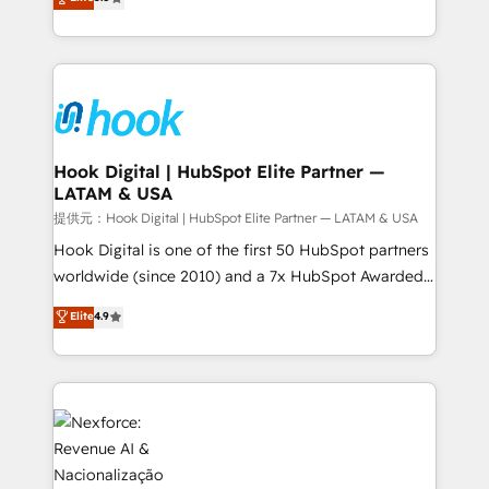
HubSpot partners 🔄 Top 5% globally in client
tailored solutions that drive results by leveraging
retention 📅 8+ years of consistent results since 2017
HubSpot’s platform and data to fuel success.
Who We Serve Revenue teams, marketing leaders,
Technical Solutions: - HubSpot Technical Consulting -
and sales ops at mid-market companies ready to
HubSpot CRM Implementation - HubSpot
move beyond spreadsheets into unified systems
Onboarding - Data Migration & Integrations -
that drive real business results.
Technical Audit & Optimization Strategic Solutions: -
Revenue Operations - Inbound Marketing -
Hook Digital | HubSpot Elite Partner —
LATAM & USA
Outbound Marketing - HubSpot CMS Website
Design & Development We empower our clients to
提供元：Hook Digital | HubSpot Elite Partner — LATAM & USA
reach their full potential by providing transparent,
Hook Digital is one of the first 50 HubSpot partners
relationship-driven support. With over 300 HubSpot
worldwide (since 2010) and a 7x HubSpot Awarded
certifications and accreditations, we deliver both the
Elite Partner. With 500+ projects across the U.S.,
Elite
4.9
technical know-how and strategic guidance you
Brazil, and LATAM, we combine global expertise with
need to succeed.
regional experience. Today, we are Brazil’s largest
HubSpot Elite Partner—trusted by companies across
the Americas to scale smarter. ⚙️ CRM
Implementation & Migration Onboarding across all
Hubs, plus migrations from Salesforce, Pipedrive, RD
Station, Freshdesk, Intercom, and more. Custom