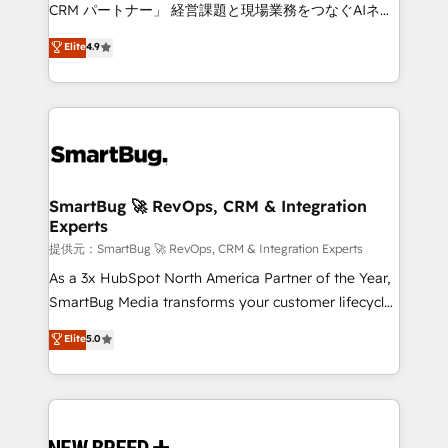
Move from any legacy CRM. Zero downtime, full data
CRM パートナー」 経営課題と現場業務をつなぐAIネイ
integrity. ➤ Implementation: Configure HubSpot to
ティブ・エージェンシーとして、HubSpot Eliteの実装
Elite
4.9
run your revenue process. Sales, marketing, and
力で顧客フロント業務を再設計します。 💡 100inc は何
service wired together. ➤ AI and Integrations: Layer
をする会社か？ HubSpotを共通基盤に、AIエージェン
Breeze AI, custom agents, and APIs to remove
トを組み込んだ顧客フロント業務（マーケティング・営
manual work. ➤ Ongoing Management: Monthly
業・CS）を組織全体で設計・実装する日本のAIネイテ
tune-ups, feature rollouts, adoption coaching. Buying
ィブ・エージェンシーです。事業部・グループ会社・部
HubSpot, switching to it, or reviving a stale portal?
門が分立する組織で、データと業務プロセスのサイロ化
We are built for the work.
を、CRMを軸とした全社共通基盤に再構築します。意
SmartBug 🚀 RevOps, CRM & Integration
Experts
思決定者・PMO・現場担当者に並走します。 1️⃣
HubSpot導入・活用支援 顧客データの一元化から、
提供元：SmartBug 🚀 RevOps, CRM & Integration Experts
GTMの見える化・自動化まで。全Hub統合運用、デー
As a 3x HubSpot North America Partner of the Year,
タ品質設計、グループ横断のCRM統合に対応します。
SmartBug Media transforms your customer lifecycle
2️⃣ AIエージェント組織構築 営業・マーケティング業務
into a revenue engine. Our unified ecosystem
Elite
5.0
の一部をAIが自律実行する組織への移行を設計・実装。
includes specialized divisions Globalia (AI &
Breeze・Claude等をHubSpotと連携させ、役割定義・
Software) and Point Success Media (Paid Media),
運用ルール・成果指標まで含めて設計します。 3️⃣ 全社
making this the official home for all three brands. 🔄
DX × AI推進のPMO伴走支援 複数部門をまたぐDX×AI変
Implementation & Integration - Seamless migrations
革を、構想から実装・定着までPMOとして主導。「設
and system integrations powered by Globalia’s