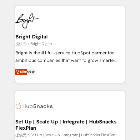
Growth-Driven Design Agency of the Year 🏆2015
automation, integration, and AI innovation to deliver
Became the 5th Agency to reach Diamond 🏆2014
lasting impact. We specialize in: • Turnkey and end-
HubSpot COS Performance Award 🏆2014 HubSpot
to-end HubSpot implementations • Onboarding for
COS Design Award 🏆2013 HubSpot Marketplace
Sales, Service, Marketing & Content Hubs • AI voice
Provider of the Year 🏆2011 Became a HubSpot
and chat agents, predictive automation, and smart
Bright Digital
Partner 📆Founded in 1997
workflows • Salesforce + HubSpot integration •
提供元：Bright Digital
RevOps and AI-driven sales enablement • Website
Bright is the #1 full-service HubSpot partner for
design and CMS development • ERP integration: SAP,
ambitious companies that want to grow smarter.
NetSuite, Microsoft Dynamics, … • Data cleansing
From HubSpot onboarding, to training, from
Elite
4.9
and CRM migration from any platform •
developing a new website to lead generation and
Client/member portals built on HubSpot • Custom
digital marketing; we do it all (and with great
and complex integrations: SAM.gov, GovWin,
results)! In short, our services include: - HubSpot
QuickBooks, PandaDoc, ClickUp, Shopify, Mapsly,
consultancy: onboarding, training, data migration -
WooCommerce, BuilderTrend, and more Experience
HubSpot development: websites, custom modules,
the difference — reach out to see how AI + HubSpot
integrations - Marketing & sales solutions: digital
can transform your business.
marketing, advertising, campaigns, content and
Set Up | Scale Up | Integrate | HubSnacks
FlexPlan
design We connect people, data and technology to
improve customer experiences. With our bright
提供元：Set Up | Scale Up | Integrate | HubSnacks FlexPlan