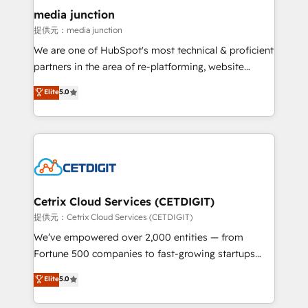
Mexico, USA, and Portugal—we've executed over a
media junction
hundred successful operations. Our approach,
提供元：media junction
rooted in RevOps principles, integrates analysis,
We are one of HubSpot's most technical & proficient
training, planning, and qualification. Leveraging
partners in the area of re-platforming, website
technology, data analytics, CRM optimization, and
design & development. We specialize in multi-hub
Elite
5.0
inbound marketing tactics, we focus on
implementations for mid-market & enterprise
understanding, nurturing, and converting leads.
companies. We are woman-owned, powered by
Partner with us to unlock your business's full
coffee, and we ❤️ dogs. We produce award-winning
potential and achieve sustained growth in today's
work for our clients. 🏆2023 Technical Expertise
competitive market.
Impact Award 🏆2022 Technical Expertise Impact
Award 🏆2022 Platform Migration Excellence Impact
Award 🏆2020 Elite Solutions Partner 🏆2019
Cetrix Cloud Services (CETDIGIT)
Integrations HubSpot Impact Award 🏆2019
提供元：Cetrix Cloud Services (CETDIGIT)
Marketing Enablement HubSpot Impact Award 🏆
We’ve empowered over 2,000 entities — from
2018 Website Design HubSpot Impact Award 🏆2017
Fortune 500 companies to fast-growing startups
Website Design HubSpot Impact Award 🏆2016
and nonprofits — to streamline operations, scale
Elite
5.0
Growth-Driven Design Agency of the Year 🏆2016
revenue, and unlock the full potential of HubSpot.
Sales Enablement HubSpot Impact Award 🏆2015
With deep technical and industry expertise, we fuse