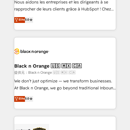
Nous aidons les entreprises et les dirigeants à se
business services. We prepare a customized
rapprocher de leurs clients grâce à HubSpot ! Chez
business case that demonstrates the value and
DIGITALISIM, nous avons l'intime conviction que la
Elite
5.0
impact of your digital transformation, including a
réussite des entreprises passe par l’innovation web,
detailed financial rationale with a focus on ROI and
le marketing digital, et la relation client ! C'est
TCO. As a trusted extension of your team, we
pourquoi, nos experts sont à la fois capables de
believe in the power of partnership. Together, we
gérer votre projet de création de site internet, votre
embark on a transformational journey that sets your
référencement, votre stratégie digitale et le pilotage
business up for long-term success. Unlock your
et l'intégration d'HubSpot ! Les grandes phases d'un
business. If not now, when?
projet HubSpot avec DIGITALISIM : 🧽 Nettoyage,
Black n Orange 🇺🇸 🇲🇽 🇨🇦
migration et intégration des bases de données. 🚀
提供元：Black n Orange 🇺🇸 🇲🇽 🇨🇦
Développement des interfaces avec vos logiciels
We don’t just optimize — we transform businesses.
métiers ⚙️ Configuration de la plateforme HubSpot
At Black n Orange, we go beyond traditional Inbound
📈 Configuration de rapports et tableaux de bord 🤝
Marketing with our exclusive methodologies:
Elite
5.0
Book Process & Guidelines utilisateurs 🎓
BOOMS and BOOST. Together, they form a powerful
Formations des utilisateurs
combination that has driven success for over 800
businesses worldwide. As Elite HubSpot Partners, we
specialize in crafting high-performance growth
strategies that integrate data-driven marketing,