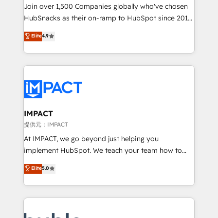
people, exciting ideas and can-do mentality, we
Join over 1,500 Companies globally who've chosen
ensure revenue growth on a daily basis. So tell us
HubSnacks as their on-ramp to HubSpot since 2014
your challenge; our passionate and growth driven
Simple pay-as-you-go plans that accelerate value...
Elite
4.9
team of 100+ experts is ready for you! Driving digital
1️⃣ Set Up | Onboarding New or Check-fixing existing
growth | www.brightdigital.com
HubSpot portals 2️⃣ Scale Up | 100% HubSpot Task
Execution... Global 24/7 ... All Experts 3️⃣ Integrate |
your entire Tech Stack with Custom Integrations
Slash months from your API Integration project... ⬅️
Click "Contact Business" ⬅️ to access 150+ Kickstart
Integration templates that put HubSpot in the center
IMPACT
of your tech stack, syncing... 🛍️ Shopify or
提供元：IMPACT
WooCommerce 💲 Stripe or Paypal 💰 Sage or
At IMPACT, we go beyond just helping you
Netsuite 🤖 Google or Microsoft ✍️ DocuSign or
implement HubSpot. We teach your team how to
PandaDoc 🌐 Avalara or Quaderno HubSnacks holds
master it. As the creators of the Endless Customers
Elite
5.0
the rare Advanced "Custom Integrations"
System™ (the next evolution of They Ask, You
Accreditation, securely sync data across... 🔄 any
Answer), we’re the only HubSpot partner built
apps, in any direction. Stuck on your old CRM..?
entirely around coaching and training. That means
Migrate | seamlessly off your old CRM onto a clean
we don’t do the work for you; we help you build the
new HubSpot portal with Advanced Website and