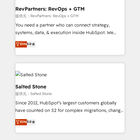
we turn complexity into clarity, human at global
scale. 🏆 HubSpot’s CEO called us “the partner of the
RevPartners: RevOps + GTM
future.” Others agree it is proof of trust built through
提供元：RevPartners: RevOps + GTM
measurable impact.
You need a partner who can connect strategy,
systems, data, & execution inside HubSpot. We
bridge the gap where most agencies fall short by
Elite
5.0
combining GTM strategy with technical execution to
solve the right problem with the right solution. As the
only firm in the world to hold Elite Partner
Accreditations with both HubSpot and Clay, our
clients gain a unique advantage in CRM architecture,
pipeline generation, data intelligence, and go-to-
Salted Stone
market execution. Why B2B Businesses Choose RP: -
提供元：Salted Stone
Secure: Soc2 compliant 🛡️ - Pricing: Implementations
Since 2012, HubSpot’s largest customers globally
starting at $1,5k 💵 - Speed: Launch in 14 days ⚡ -
have counted on S2 for complex migrations, change
Global: 250 professionals across five continents 🌐 -
management, systems integration, and creative
Scale: Fastest tiering Elite HubSpot Partner 🪴 -
Elite
5.0
solutions that deliver measurable impact and
Sales Hub: More implementations than any other
transform brand experiences As one of the few full-
Partner 💻 - Migrations: We convert Salesforce