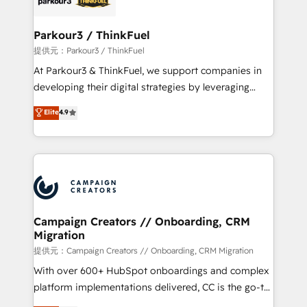
automation, and revenue intelligence to help
companies scale faster and smarter. 🔹 BOOMS:
Parkour3 / ThinkFuel
Demand generation for all your buyers With BOOMS,
提供元：Parkour3 / ThinkFuel
you invest in 100% of your buyers, accelerating your
At Parkour3 & ThinkFuel, we support companies in
growth and positioning yourself as an undisputed
developing their digital strategies by leveraging
leader. 🔹 BOOST: Optimize your digital
technologies and automating their marketing and
Elite
4.9
transformation process A methodology designed to
sales processes to generate growth. Our offer spans
implement HubSpot effectively and optimize your
from Strategy to Operations. We specialize in CRM
digital processes. 🔹 Trusted by Industry Leaders
onboarding and implementation, web design, sales
With an average rating of 4.9/5 and a proven track
& marketing automation, and digital marketing. With
record of business transformation, our growth-first
extensive experience working with tech companies
approach has helped brands dominate their
and manufacturers since 2002, we are committed to
markets.
empowering our clients and developing their
Campaign Creators // Onboarding, CRM
Migration
autonomy. Get to grips with HubSpot through
guided implementation and seamless integration of
提供元：Campaign Creators // Onboarding, CRM Migration
the CRM platform into your digital ecosystem. Would
With over 600+ HubSpot onboardings and complex
you like support in deploying your inbound
platform implementations delivered, CC is the go-to
marketing strategy? We'll provide support tailored
Elite Solutions Partner for businesses ready to