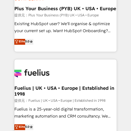
HubSpot Content Hub, WordPress development,
B2B SEO, paid media, and content. We work with
Plus Your Business (PYB) UK • USA • Europe
enterprise and growth-led companies across
提供元：Plus Your Business (PYB) UK • USA • Europe
technology, professional services, financial services
Existing HubSpot user? We'll organise & optimize
and industrial sectors. Offices in Johannesburg, Cape
your current set up. Want HubSpot Onboarding?
Town and London. 500+ HubSpot CRM
We'll customise your CRM & automate your business
Elite
5.0
implementations delivered. AI visibility coverage
processes. Welcome to our Profile! We can help
across ChatGPT, Claude, Perplexity, Gemini and
with... • CRM implementation, reports & workflows,
Google AI Overviews. HubSpot Impact Award -
and team training • CRM migration: Salesforce,
Customer First HubSpot Impact Award - Integrations
Pipedrive, Dynamics etc • Technical projects inc.
Innovation HubSpot Impact Award - Platform
Custom API integrations A little about us... • Boutique
Migration Excellence HubSpot Impact Award -
'Elite' Team (12 super skilled members) • 150+ Clients
Platform Excellence 35+ full-time HubSpot
for Sales Hub, Marketing Hub, Service Hub, Data
Fuelius | UK • USA • Europe | Established in
professionals.
1998
Hub and Website (CMS) • ISO/IEC 27001:2022, ISO
9001:2015 and now... ISO 42001: 2023 certified •
提供元：Fuelius | UK • USA • Europe | Established in 1998
Exclusive AI 'GuardHub' governance framework,
Fuelius is a 25-year-old digital transformation,
based on ISO 42001 - helping you 'organise
marketing automation and CRM consultancy. We
complexity' 𝗥𝗲𝗮𝗱𝘆 𝗳𝗼𝗿 𝘁𝗵𝗲 𝗻𝗲𝘅𝘁 𝘀𝘁𝗲𝗽? Click the
enable mid-market and enterprise clients to
Elite
5.0
👈 '𝗖𝗼𝗻𝘁𝗮𝗰𝘁 𝗯𝘂𝘀𝗶𝗻𝗲𝘀𝘀' button to get in touch
maximise their return from digital and fuel their