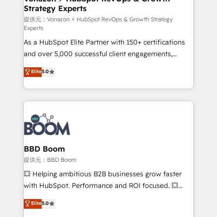
Strategy Experts
pour aligner les équipes marketing, commerciales et
support client (data migration, synchronisation API,
提供元：Vonazon ⚡ HubSpot RevOps & Growth Strategy
Experts
audit et maintenance) ➤ La création de sites internet
As a HubSpot Elite Partner with 150+ certifications
de conversion qui transforment les visiteurs en
and over 5,000 successful client engagements,
opportunités d'affaires ➤ La mise en place de
Vonazon turns marketing complexity into
stratégies d'acquisition marketing (SEO, SEA,
Elite
5.0
measurable, scalable growth. From onboarding to
inbound, automatisation marketing, ABM, IA,
enterprise-grade campaigns, our in-house team
emailing) Informations clés : - 10 ans d'expérience -
builds scalable strategies that drive long-term
100+ intégrations CRM HubSpot réussies - 40
revenue. ⚙️ HubSpot Integration & Optimization •
experts conseil - 150 certifications HubSpot
Seamless CRM, CMS, and automation setup •
cumulées
Complex platform migrations and data cleanups •
Custom APIs and third-party integrations 📈 End-to-
BBD Boom
End Revenue Acceleration • Lifecycle marketing and
提供元：BBD Boom
pipeline growth programs • Sales enablement tools
💥 Helping ambitious B2B businesses grow faster
and CRM optimization • Retention strategies with
with HubSpot. Performance and ROI focused. 💥
customer journey mapping 🏅 Elite-Level HubSpot
BBD Boom is the HubSpot partner that can help you
Elite
5.0
Execution • 750+ onboardings and 2,000+
to HubSpot Better. We work with your teams to
implementations • Deep expertise across marketing,