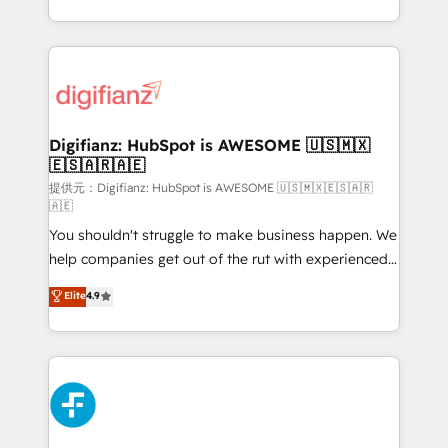
(𝘸𝘦'𝘳𝘦 𝘴𝘶𝘱𝘦𝘳 𝘳𝘦𝘴𝘱𝘰𝘯𝘴𝘪𝘷𝘦)
growth. We modernise platforms, streamline
operations that are causing inefficiencies, improve
customer experiences, integrate systems, and
supercharge revenue operations Key services: • CRM
Implementation • Systems Integration • Digital
Transformation / Web Development • RevOps &
Digifianz: HubSpot is AWESOME 🇺🇸🇲🇽
🇪🇸🇦🇷🇦🇪
Sales Consulting • Marketing Automation What
makes us different? 🚀 Top 0.5% of global HubSpot
提供元：Digifianz: HubSpot is AWESOME 🇺🇸🇲🇽🇪🇸🇦🇷
🇦🇪
agencies ⚙️ The strongest technical ability and
You shouldn't struggle to make business happen. We
integration capabilities 💼 Consultative, long-term
help companies get out of the rut with experienced,
partners who will embed ourselves into your
process-oriented teams implementing HubSpot
business, processes and systems 🏢 We specialise in
Elite
4.9
Marketing, Sales, Service, CMS and Operations Hub,
working with mid-market and enterprise
so selling and actually engaging with your customers
organisations, global organisations and those with
feels easy and pain-free. We are a top ranked
complex use cases 🏆 CRM Implementation,
HubSpot Elite Partner, winner of Rookie of the Year
Platform Enablement, Custom Integration and
and Customer First Awards, 4.9/5 rating in HubSpot
Onboarding Accredited 🔐 ISO27001 & ISO9001
Reviews and 4.9/5 rating in Clutch Reviews. Digifianz
Certified