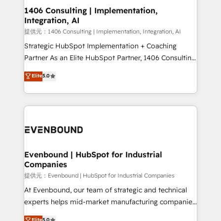
allowing companies to optimize processes and meet
1406 Consulting | Implementation,
Integration, AI
the needs of the customer. We are part of Impresoft
Group, a group of specialized and complementary
提供元：1406 Consulting | Implementation, Integration, AI
companies that divide their offer into 4
Strategic HubSpot Implementation + Coaching
Competence Centers: Smart Manufacturing,
Partner As an Elite HubSpot Partner, 1406 Consulting
Customer First, Enabling Technologies & Security.
helps mid-market revenue teams transform how
Elite
5.0
The synergies generated by these integrations,
they sell, market, and serve. We don't just build your
together with the combination of talents, skills,
HubSpot—we teach your team to own it, then stay
solutions and services, have allowed the group to
to help you keep winning. What We Do ⚙️ CRM
build an unrivaled offering portfolio on the market
Implementations across Marketing, Sales, Service,
to accompany companies on their digital
Data & Content 📈 Sales & Marketing Alignment +
transformation journey.
Revenue Team Enablement 🤖 Breeze AI & Custom
Agent Creation 🔄 Custom Integrations & Data
Evenbound | HubSpot for Industrial
Companies
Migration Why 1406 We become part of your team.
Your team learns while we build. We fix what others
提供元：Evenbound | HubSpot for Industrial Companies
broke. Built for mid-market reality—practical
At Evenbound, our team of strategic and technical
solutions that work with your actual headcount and
experts helps mid-market manufacturing companies
constraints. By the Numbers 🏆 Top 1% of all
achieve real growth. We specialize in delivering
Elite
5.0