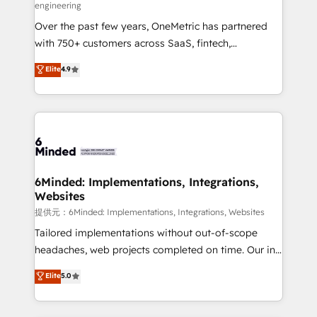
engineering
HubSpot Partner since 2012 • 2022 EMEA Impact
Over the past few years, OneMetric has partnered
Award: Best Integration • 150+ successful HubSpot
with 750+ customers across SaaS, fintech,
projects • Clients in 30+ industries • Proprietary
healthcare, real estate, and other industries. With
technology for integrations • Multilingual team:
Elite
4.9
150+ HubSpot-certified experts, we deliver scalable
English, Spanish, Portuguese & Italian 👉 Grow
solutions to complex GTM and RevOps challenges.
smarter with AI and HubSpot.
Our Expertise 🔹 Onboarding & Implementation:
Accredited HubSpot Partner, ensuring smooth setup
tailored to your GTM motion. 🔹 Migrations:
Accredited HubSpot Partner, ensuring migration
from other CRMs to HubSpot without data loss or
6Minded: Implementations, Integrations,
Websites
downtime. 🔹 RevOps Strategy: Align teams,
processes, and data to drive revenue efficiency. 🔹
提供元：6Minded: Implementations, Integrations, Websites
Integrations: Connect HubSpot with your tech stack
Tailored implementations without out-of-scope
for better adoption. 🔹 Custom Solutions: Build
headaches, web projects completed on time. Our in-
tailored apps, workflows, and configurations. We are
house team of certified CRM architects, experts,
Elite
5.0
SOC 2 Type II and ISO 27001 certified, reinforcing
developers, designers, and marketers handles all
our commitment to data security and compliance. At
aspects of your HubSpot. ✨ 400+ global clients ✨
OneMetric, we help revenue teams focus on the