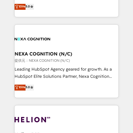
System Integrations both Custom and Native to
New Zealand, and globally to realise their full
Elite
5.0
HubSpot Data System Migrations between systems
potential through enterprise HubSpot CRM
to HubSpot New lead generation strategies Time-
implementation. And we deliver best practice across
saving automations Fresh growth campaigns Robust
the whole HubSpot platform, covering marketing,
help desk Unified revenue operations Dynamic
sales, service, CMS and integrations. We work with
website development Award-winning creative
all businesses, from start-up to Enterprise, and have
design We live and breathe HubSpot and are ready
delivered the largest HubSpot implementations in
to take on real challenges!
the world. Our human approach to digital
NEXA COGNITION (N/C)
transformation is designed for businesses who want
提供元：NEXA COGNITION (N/C)
to grow. And we're passionate about APAC
Leading HubSpot Agency geared for growth. As a
businesses leading the world in technology, agility
HubSpot Elite Solutions Partner, Nexa Cognition
and productivity. We also have a proven track
ranks in the top 1% of global HubSpot Partners and
Elite
5.0
record migrating businesses from CRM & Marketing
has been one of the longest-standing partners since
Platforms such as Salesforce, Dynamics, Pipedrive,
2012. We empower businesses to harness the full
and Marketo onto HubSpot. Our methodology
potential of HubSpot by combining strategic
literally transforms the way the businesses we work
insights with technical excellence, we deliver
with attract and retain customers, manage their
bespoke HubSpot solutions tailored to drive
business people and processes, and how they
measurable growth and operational efficiency. Why
service their customers.