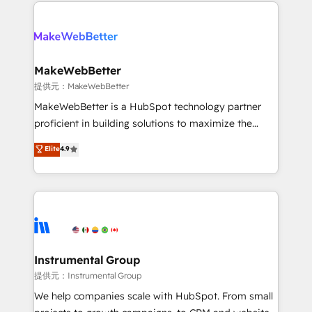
service creative agencies in the HubSpot
addicts to HubSpot evangelists 🧡 Don't hire a
ecosystem, we blend strategy, technology, & award-
marketing agency for an Ops problem. Don't hire a
winning design to build scalable, globally
technical agency for a growth problem. Hire a
regionalized HubSpot websites, integrated
partner built to solve both.
marketing campaigns, & RevOps frameworks that
MakeWebBetter
fuel long-term success We connect the entire
提供元：MakeWebBetter
customer lifecycle through seamless integrations,
MakeWebBetter is a HubSpot technology partner
ensure long-term adoption with change-
proficient in building solutions to maximize the
management programs, and align marketing, sales,
operational efficiency of HubSpot. The fastest-
Elite
4.9
and service to drive sustainable growth With 6 key
growing tech-enabler & facilitator, MakeWebBetter,
HubSpot accreditations and experience across
hands you the blend of HubSpot expertise &
hundreds of organizations in dozens of industries,
eminent solutions & integrations. Trust us to
there’s a good chance one of our globally integrated
streamline your HubSpot experience. 🚀HubSpot
teams has worked with clients just like you Let’s
Elite Partners with 10+ years of HubSpot experience
explore whether S2 is the partner you’ve been
🤝HubSpot Premier Integration partner 🤝Google
looking for...and get your next big initiative moving!
Premier Partner 2023 🌟5 HubSpot Accreditations 🌟
Instrumental Group
Won HubSpot Theme Challenge 2021 🌟INBOUND’19
提供元：Instrumental Group
HubSpot Rising Star Why us? Harnessing the full
We help companies scale with HubSpot. From small
potential of the powerful HubSpot CRM. ✔️A team of