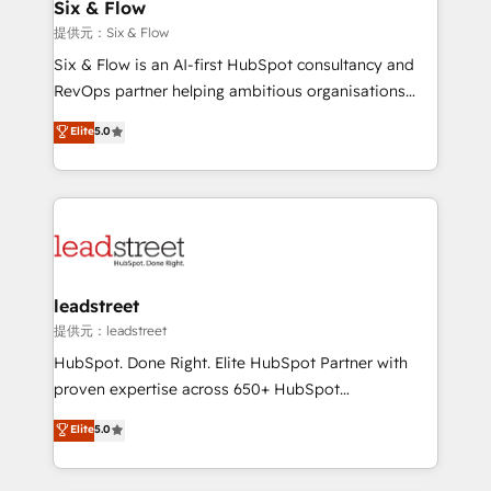
helps the following industries: logistics & 3PL, home
Six & Flow
improvement & construction, branding and
提供元：Six & Flow
commercialization, real estate, health, education,
Six & Flow is an AI-first HubSpot consultancy and
SaaS, Software Dev & IT and consulting, make the
RevOps partner helping ambitious organisations
most out of their HubSpot experience operating in
grow with clarity, confidence, and intelligence.
Elite
5.0
the United States, EU, UAE, Mexico and Latin
Operating across the UK, Netherlands, Ireland, and
America. From casual user to super fan: make
Canada, we’ve delivered thousands of successful
HubSpot an experience you LOVE!
HubSpot projects for mid-market and enterprise
clients worldwide, with over 10 years experience. We
combine HubSpot, data, and AI to design connected
go-to-market systems that align people, process,
and technology for predictable, scalable revenue
leadstreet
growth. Our expertise spans RevOps, CRM and data
提供元：leadstreet
architecture, AI enablement, and strategic marketing,
HubSpot. Done Right. Elite HubSpot Partner with
delivered through our proprietary FLAIR framework
proven expertise across 650+ HubSpot
for responsible AI adoption. As a HubSpot Elite
implementations. With 12+ years of HubSpot
Elite
5.0
Partner and ISO 27001:2022 certified consultancy,
experience, we help you use the HubSpot platform
we blend strategy, creativity, and technology to help
to its fullest capacity, improve your current HubSpot
organisations scale smarter and grow stronger.