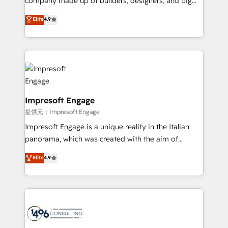
company made up of builders, designers, and big
years as a HubSpot partner. • 2023 Impact Awards:
thinkers. We blend strategy, design, and
Elite
4.9
Platform Migration Excellence. • Top 3 Partner of the
development—always fueled by curiosity—to turn
Year LATAM 2022, 2023, 2024, 2025. • Partner of the
ideas, opportunities, and challenges into meaningful
Year 2024. • Organizer of Aliados.ai (AI, marketing &
experiences. To us, technology is more than just
tech global congress). 👉 Ready to scale your
code; it’s about creating things that are useful, cool,
business with HubSpot? Let Cebra’s experts help
and—most importantly—simple. That’s why we lean
you grow faster, smarter, and with impact.
into bold ideas and shape them into thoughtful
products and strategies that actually make a
Impresoft Engage
difference.
提供元：Impresoft Engage
Impresoft Engage is a unique reality in the Italian
panorama, which was created with the aim of
putting Customer Experience at the center by
Elite
4.9
creating digital environments capable of integrating
people, processes and data. We offer the best
digital solutions on the market, ranging from CRM
processes and technologies to digital strategy, from
marketing automation to online and offline sales
processes through Customer Service Management,