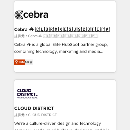
100+ seamless migrations from 15+ different CRMs
OneMetric that matters most: revenue.
✨ 100,000+ hours in HubSpot projects, 75+ full Hub
implementations, and 5,000+ pages ✨ CS: Clients
generating 7-digit MRR from inbound campaigns ✨
CS: 245% organic growth & +751% new visitors for a
Cebra 🦓 🇨🇱🇧🇷🇲🇽🇪🇸🇺🇸🇨🇴🇵🇪🇵🇦
full-funnel HubSpot project ✨ CS: 415% conversion
提供元：Cebra 🦓 🇨🇱🇧🇷🇲🇽🇪🇸🇺🇸🇨🇴🇵🇪🇵🇦
boost with a new HubSpot site Recognized leaders:
Cebra 🦓 is a global Elite HubSpot partner group,
🏆 HubSpot Platform Migration Impact Award 🏆
combining technology, marketing and media
Clutch HubSpot Global Leader 🏆 Finalist: HubSpot
expertise across Latin America and Southern
Elite
5.0
Inbound Campaign of the Year 🏆 Gold AVA Digital
Europe, with teams across 7 countries. Born in Chile,
Award for Best Website 🌟 Accreditations: CRM
we combine local insight with international reach to
Implementation, HubSpot Content Experience, CRM
help businesses grow through technology, creativity,
Data Migration & Custom Integration
AI and strategy. For over 12 years, we’ve delivered
500+ HubSpot implementations, building end-to-
end solutions that integrate CRM, AI automation,
inbound and loop marketing, content, and digital
CLOUD DISTRICT
creativity. Our multicultural team works in Spanish,
提供元：CLOUD DISTRICT
Portuguese, and English to design scalable strategies
We’re a culture-driven design and technology
that drive measurable growth. 🌎 Highlights: • 10+