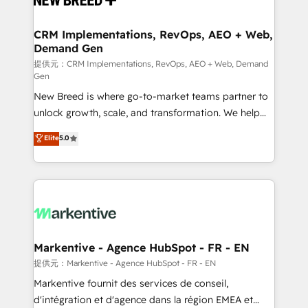
定の代行ではなく、設計の責任」を引き受け、部門横断
technical development team. - 19 HubSpot-certified
の統合・浸透・変革管理を実行します。 ▸ CMS戦略設
trainers to drive platform adoption. 📈 Revenue
CRM Implementations, RevOps, AEO + Web,
計・構築：リード獲得・CVR・SEOを前提にした情報設
Demand Gen
Generation - Full-funnel marketing and high-
計・導線設計・テンプレート設計をContent Hubで一体
performance advertising via Point Success Media. -
提供元：CRM Implementations, RevOps, AEO + Web, Demand
Gen
提供。 ▸ 既存CRM・MAからの移行支援：Salesforce・
Expert deployment of Breeze AI and custom agents
Marketo・Pardot等からの移行、カスタム設計、履歴
New Breed is where go-to-market teams partner to
to automate growth. 🏆 Elite Excellence - 8 platform
データ移行と活用設計まで。 ▸ AEO対応：ChatGPT・
unlock growth, scale, and transformation. We help
accreditations and deep HIPAA-compliance
Perplexity等のAI検索からの流入・引用を前提にコンテ
companies activate HubSpot’s AI-powered
expertise. - A team of 250+ experts dedicated to
Elite
5.0
ンツとサイト構造を最適化。 🏆 なぜ100incを選ぶの
customer platform and operationalize HubSpot’s
your resilient growth.
か？ ✓ HubSpot Eliteパートナー認定 ✓ HubSpotアワ
Loop Marketing framework through expert-led
ード受賞・HUGリーダー ✓ ISO27001:2022 /
services, smart agents, and purpose-built apps,
ISO9001:2015 取得 ✓ 400社以上の導入実績 ✓
tailored to your business. Together, we unlock
HubSpot大百科 出版 CRM・AI活用に関するご相談、現
results, fast. ⚙️CRM & RevOps: Align all Hubs to your
状整理の壁打ちなど、構想段階からお気軽にお問い合わ
buyer journey for clean data, scalability, & reporting.
せください。
🎯Demand Gen & ABM: Drive pipeline with inbound,
Markentive - Agence HubSpot - FR - EN
ABM, AEO, SEO, & paid media. 👩‍💻Web Design:
提供元：Markentive - Agence HubSpot - FR - EN
Build high-performing websites with UX, messaging,
Markentive fournit des services de conseil,
& conversion strategy that drive results. 🤖AI
d'intégration et d'agence dans la région EMEA et