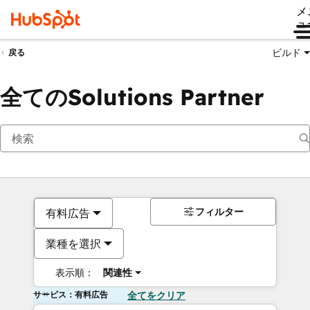
メ
ュ
ビルド
戻る
全てのSolutions Partner
フィルター
有料広告
業種を選択
表示順：
関連性
サービス：有料広告
全てをクリア