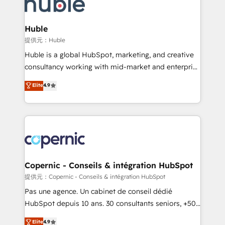
skills, processes, and internal team you need to
CRM Migrations using our in-house "HubScrub" Tool.
attract the right buyers, close deals faster, and grow
without outside dependencies. You’ll learn how to: •
Huble
Set up, audit, and organize your HubSpot portal •
提供元：Huble
Get your sales team fully using HubSpot • Track
Huble is a global HubSpot, marketing, and creative
pipeline and revenue across the entire buyer journey
consultancy working with mid-market and enterprise
• Build an in-house marketing team that drives
businesses. We go beyond implementation, shaping
Elite
4.9
growth • Create content and videos that attract
the strategy, processes, and teams that turn
buyers • Use AI to scale smarter Our coaching-led
HubSpot into a genuine growth engine. Named
approach works best for companies that are done
HubSpot's Global Partner of the Year in 2024,
with outsourcing and ready to build something that
consistently ranked among their top 5 partners
lasts. So if you're ready to become the most trusted
worldwide, and with over 15 years in the ecosystem,
voice in your market, let’s talk.
Huble has built a track record that speaks for itself.
One company, one operating model, delivering
Copernic - Conseils & intégration HubSpot
across offices and consulting teams in the UK, USA,
提供元：Copernic - Conseils & intégration HubSpot
Canada, Germany, France, Belgium, Singapore, and
Pas une agence. Un cabinet de conseil dédié
South Africa. Certified compliant with ISO/IEC
HubSpot depuis 10 ans. 30 consultants seniors, +500
27001:2022 and ISO 9001:2015 across all seven
clients, un ROI mesurable. Notre mission : faire de
Elite
4.9
international offices and 175+ employees.