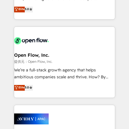
Accountability, Curiosity, Authenticity, Growth
integration products and services to mid-market
Elite
5.0
Mindedness, and Clarity. We are driven to win for the
and enterprise customers. We ensure that your sales,
collective good of the company and its clientele, and
service and marketing department operates in the
dedicated to breaking the mold from the agency of
most effective way, while at the same time
the past into the consultancy of the future. Great
leveraging your commercial data for a fully
things are happening.
integrated buyers journey. Elixir is located in
Brussels, Munich "München", Cologne "Köln", Paris
and Amsterdam. Elixir is a first mover and leader
Open Flow, Inc.
when it comes to HubSpot sales and service
提供元：Open Flow, Inc.
implementations, highly renowned for our business
We’re a full-stack growth agency that helps
acumen, process (re-)design experience and a
ambitious companies scale and thrive. How? By
massive amount of success stories in this area. We
upgrading and streamlining every single revenue-
Elite
5.0
integrate HubSpot with complex solutions like SAP,
generating aspect of your business. We’re proud
MicroSoft, custom solutions,... Our company also has
HubSpot Elite Solutions Partners and devout CRM
strong experience with HubSpot CRM extension,
nerds who can harness HubSpot’s custom digital
mobile apps for Field Service Management and
tools to improve each touchpoint of your customer
Retail execution, CPQ, customer portals and
experience. Working hand-in-hand with your team,
HubSpot CMS developments. And we're champions
we’ll assemble a RevOps machine that drives more