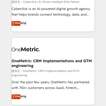
提供元：Cyberclick | AI-Driven HubSpot Elite Partner
Cyberclick is an AI-powered digital growth agency
that helps brands connect technology, data, and
creativity to achieve measurable results. Founded in
Elite
4.9
Barcelona and operating across Spain, LATAM, and
the UK, we support global companies in building
smarter marketing, sales, and customer success
strategies. As the only HubSpot Elite Partner in
Iberia (Spain & Portugal), we combine human insight
with intelligent automation to drive sustainable
growth. Our multidisciplinary team designs solutions
OneMetric: CRM Implementations and GTM
engineering
that simplify complexity, boost performance, and
turn innovation into real impact. 🌍 Highlights •
提供元：OneMetric: CRM Implementations and GTM
engineering
HubSpot Partner since 2012 • 2022 EMEA Impact
Over the past few years, OneMetric has partnered
Award: Best Integration • 150+ successful HubSpot
with 750+ customers across SaaS, fintech,
projects • Clients in 30+ industries • Proprietary
healthcare, real estate, and other industries. With
technology for integrations • Multilingual team:
Elite
4.9
150+ HubSpot-certified experts, we deliver scalable
English, Spanish, Portuguese & Italian 👉 Grow
solutions to complex GTM and RevOps challenges.
smarter with AI and HubSpot.