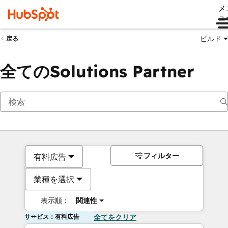
メ
ュ
ビルド
戻る
全てのSolutions Partner
フィルター
有料広告
業種を選択
表示順：
関連性
サービス：有料広告
全てをクリア