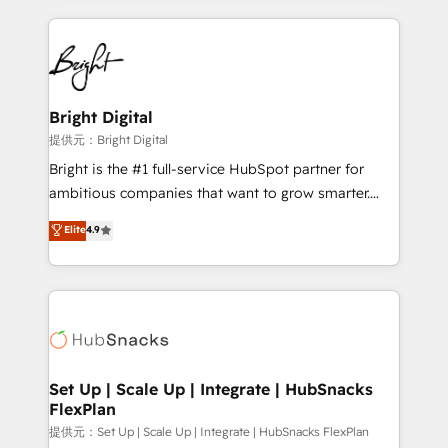
Growth-Driven Design Agency of the Year 🏆2015
automation, integration, and AI innovation to deliver
Became the 5th Agency to reach Diamond 🏆2014
lasting impact. We specialize in: • Turnkey and end-
HubSpot COS Performance Award 🏆2014 HubSpot
to-end HubSpot implementations • Onboarding for
COS Design Award 🏆2013 HubSpot Marketplace
Sales, Service, Marketing & Content Hubs • AI voice
Provider of the Year 🏆2011 Became a HubSpot
and chat agents, predictive automation, and smart
Bright Digital
Partner 📆Founded in 1997
workflows • Salesforce + HubSpot integration •
提供元：Bright Digital
RevOps and AI-driven sales enablement • Website
Bright is the #1 full-service HubSpot partner for
design and CMS development • ERP integration: SAP,
ambitious companies that want to grow smarter.
NetSuite, Microsoft Dynamics, … • Data cleansing
From HubSpot onboarding, to training, from
Elite
4.9
and CRM migration from any platform •
developing a new website to lead generation and
Client/member portals built on HubSpot • Custom
digital marketing; we do it all (and with great
and complex integrations: SAM.gov, GovWin,
results)! In short, our services include: - HubSpot
QuickBooks, PandaDoc, ClickUp, Shopify, Mapsly,
consultancy: onboarding, training, data migration -
WooCommerce, BuilderTrend, and more Experience
HubSpot development: websites, custom modules,
the difference — reach out to see how AI + HubSpot
integrations - Marketing & sales solutions: digital
can transform your business.
marketing, advertising, campaigns, content and
Set Up | Scale Up | Integrate | HubSnacks
FlexPlan
design We connect people, data and technology to
improve customer experiences. With our bright
提供元：Set Up | Scale Up | Integrate | HubSnacks FlexPlan