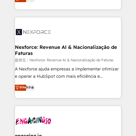
technical know-how and strategic guidance you
Brazil, and LATAM, we combine global expertise with
need to succeed.
regional experience. Today, we are Brazil’s largest
HubSpot Elite Partner—trusted by companies across
the Americas to scale smarter. ⚙️ CRM
Implementation & Migration Onboarding across all
Hubs, plus migrations from Salesforce, Pipedrive, RD
Station, Freshdesk, Intercom, and more. Custom
Nexforce: Revenue AI & Nacionalização de
Faturas
objects, automations, and integrations built for
growth. 🚀 AI-Driven GTM Orchestration Unify
提供元：Nexforce: Revenue AI & Nacionalização de Faturas
HubSpot with LinkedIn, WhatsApp, email, paid
A Nexforce ajuda empresas a implementar otimizar
media, and AI voice to drive pipeline. 🤖 AI Custom
e operar a HubSpot com mais eficiência e
Agent Development Deploy AI agents for
previsibilidade de receita. Combinamos Revenue
Elite
5.0
prospecting, follow-ups, service triage, and
Operations (RevOps) e Inteligência Artificial para
knowledge retrieval—built in HubSpot. ⚡ Fast-Track
estruturar processos integrar sistemas organizar
& Growth-Track Services Fast-Track: Rapid HubSpot
dados e automatizar operações. O objetivo é
onboarding in weeks Growth-Track: Unlock
transformar a HubSpot em um verdadeiro sistema
advanced optimization & adoption 📍 São Paulo, BR
operacional de receita conectando equipes
• Des Moines, IA • New York, NY
tecnologia e dados em uma operação integrada.
Também somos distribuidores oficiais da HubSpot
engaging.io