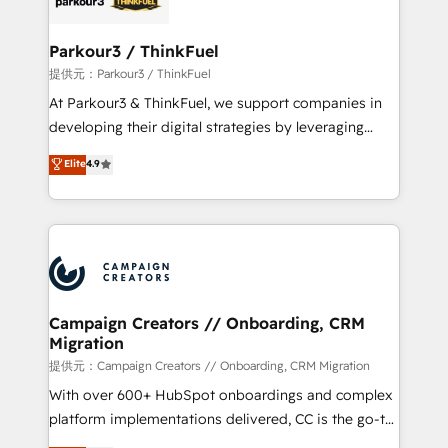
automation, and revenue intelligence to help
companies scale faster and smarter. 🔹 BOOMS:
Parkour3 / ThinkFuel
Demand generation for all your buyers With BOOMS,
提供元：Parkour3 / ThinkFuel
you invest in 100% of your buyers, accelerating your
At Parkour3 & ThinkFuel, we support companies in
growth and positioning yourself as an undisputed
developing their digital strategies by leveraging
leader. 🔹 BOOST: Optimize your digital
technologies and automating their marketing and
Elite
4.9
transformation process A methodology designed to
sales processes to generate growth. Our offer spans
implement HubSpot effectively and optimize your
from Strategy to Operations. We specialize in CRM
digital processes. 🔹 Trusted by Industry Leaders
onboarding and implementation, web design, sales
With an average rating of 4.9/5 and a proven track
& marketing automation, and digital marketing. With
record of business transformation, our growth-first
extensive experience working with tech companies
approach has helped brands dominate their
and manufacturers since 2002, we are committed to
markets.
empowering our clients and developing their
Campaign Creators // Onboarding, CRM
Migration
autonomy. Get to grips with HubSpot through
guided implementation and seamless integration of
提供元：Campaign Creators // Onboarding, CRM Migration
the CRM platform into your digital ecosystem. Would
With over 600+ HubSpot onboardings and complex
you like support in deploying your inbound
platform implementations delivered, CC is the go-to
marketing strategy? We'll provide support tailored
Elite Solutions Partner for businesses ready to