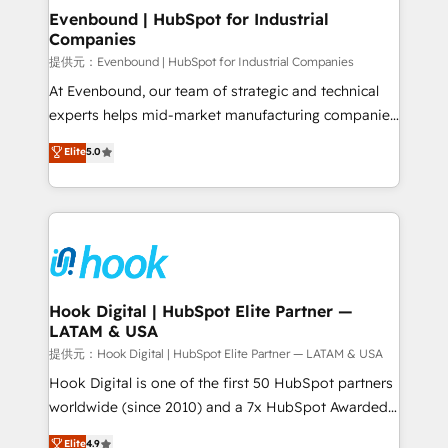
Agent Creation 🔄 Custom Integrations & Data
Evenbound | HubSpot for Industrial
Companies
Migration Why 1406 We become part of your team.
Your team learns while we build. We fix what others
提供元：Evenbound | HubSpot for Industrial Companies
broke. Built for mid-market reality—practical
At Evenbound, our team of strategic and technical
solutions that work with your actual headcount and
experts helps mid-market manufacturing companies
constraints. By the Numbers 🏆 Top 1% of all
achieve real growth. We specialize in delivering
Elite
5.0
HubSpot partners 🔄 Top 5% globally in client
tailored solutions that drive results by leveraging
retention 📅 8+ years of consistent results since 2017
HubSpot’s platform and data to fuel success.
Who We Serve Revenue teams, marketing leaders,
Technical Solutions: - HubSpot Technical Consulting -
and sales ops at mid-market companies ready to
HubSpot CRM Implementation - HubSpot
move beyond spreadsheets into unified systems
Onboarding - Data Migration & Integrations -
that drive real business results.
Technical Audit & Optimization Strategic Solutions: -
Revenue Operations - Inbound Marketing -
Hook Digital | HubSpot Elite Partner —
LATAM & USA
Outbound Marketing - HubSpot CMS Website
Design & Development We empower our clients to
提供元：Hook Digital | HubSpot Elite Partner — LATAM & USA
reach their full potential by providing transparent,
Hook Digital is one of the first 50 HubSpot partners
relationship-driven support. With over 300 HubSpot
worldwide (since 2010) and a 7x HubSpot Awarded
certifications and accreditations, we deliver both the
Elite Partner. With 500+ projects across the U.S.,
Elite
4.9