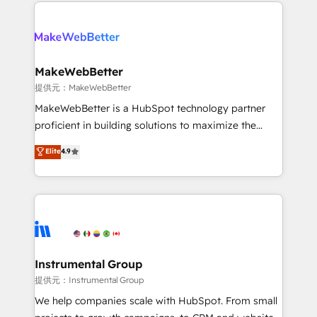
only firm in the world to hold Elite Partner
there’s a good chance one of our globally integrated
Accreditations with both HubSpot and Clay, our
teams has worked with clients just like you Let’s
clients gain a unique advantage in CRM architecture,
explore whether S2 is the partner you’ve been
pipeline generation, data intelligence, and go-to-
looking for...and get your next big initiative moving!
market execution. Why B2B Businesses Choose RP: -
MakeWebBetter
Secure: Soc2 compliant 🛡️ - Pricing: Implementations
提供元：MakeWebBetter
starting at $1,5k 💵 - Speed: Launch in 14 days ⚡ -
MakeWebBetter is a HubSpot technology partner
Global: 75+ RPers across five continents 🌐 - Scale:
proficient in building solutions to maximize the
Largest organically grown & fastest tiering Elite
operational efficiency of HubSpot. The fastest-
Elite
4.9
HubSpot Partner 🪴 - Sales Hub: More
growing tech-enabler & facilitator, MakeWebBetter,
implementations than any other Partner 💻 -
hands you the blend of HubSpot expertise &
Migrations: We convert Salesforce addicts to
eminent solutions & integrations. Trust us to
HubSpot evangelists 🧡 Don't hire a marketing
streamline your HubSpot experience. 🚀HubSpot
agency for an Ops problem. Don't hire a technical
Elite Partners with 10+ years of HubSpot experience
agency for a growth problem. Hire a partner built to
🤝HubSpot Premier Integration partner 🤝Google
solve both.
Premier Partner 2023 🌟5 HubSpot Accreditations 🌟
Instrumental Group
Won HubSpot Theme Challenge 2021 🌟INBOUND’19
提供元：Instrumental Group
HubSpot Rising Star Why us? Harnessing the full
We help companies scale with HubSpot. From small
potential of the powerful HubSpot CRM. ✔️A team of