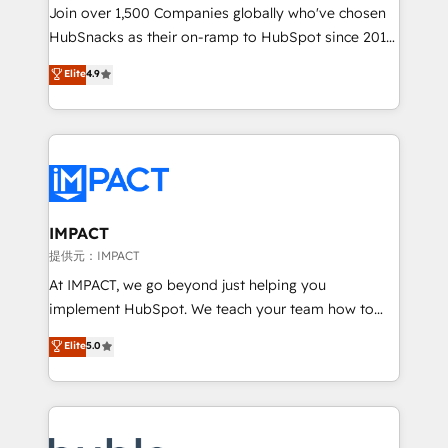
people, exciting ideas and can-do mentality, we
Join over 1,500 Companies globally who've chosen
ensure revenue growth on a daily basis. So tell us
HubSnacks as their on-ramp to HubSpot since 2014
your challenge; our passionate and growth driven
Simple pay-as-you-go plans that accelerate value...
Elite
4.9
team of 100+ experts is ready for you! Driving digital
1️⃣ Set Up | Onboarding New or Check-fixing existing
growth | www.brightdigital.com
HubSpot portals 2️⃣ Scale Up | 100% HubSpot Task
Execution... Global 24/7 ... All Experts 3️⃣ Integrate |
your entire Tech Stack with Custom Integrations
Slash months from your API Integration project... ⬅️
Click "Contact Business" ⬅️ to access 150+ Kickstart
Integration templates that put HubSpot in the center
IMPACT
of your tech stack, syncing... 🛍️ Shopify or
提供元：IMPACT
WooCommerce 💲 Stripe or Paypal 💰 Sage or
At IMPACT, we go beyond just helping you
Netsuite 🤖 Google or Microsoft ✍️ DocuSign or
implement HubSpot. We teach your team how to
PandaDoc 🌐 Avalara or Quaderno HubSnacks holds
master it. As the creators of the Endless Customers
Elite
5.0
the rare Advanced "Custom Integrations"
System™ (the next evolution of They Ask, You
Accreditation, securely sync data across... 🔄 any
Answer), we’re the only HubSpot partner built
apps, in any direction. Stuck on your old CRM..?
entirely around coaching and training. That means
Migrate | seamlessly off your old CRM onto a clean
we don’t do the work for you; we help you build the
new HubSpot portal with Advanced Website and