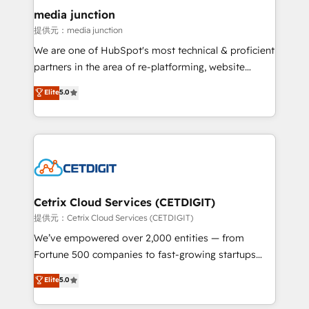
Mexico, USA, and Portugal—we've executed over a
media junction
hundred successful operations. Our approach,
提供元：media junction
rooted in RevOps principles, integrates analysis,
We are one of HubSpot's most technical & proficient
training, planning, and qualification. Leveraging
partners in the area of re-platforming, website
technology, data analytics, CRM optimization, and
design & development. We specialize in multi-hub
Elite
5.0
inbound marketing tactics, we focus on
implementations for mid-market & enterprise
understanding, nurturing, and converting leads.
companies. We are woman-owned, powered by
Partner with us to unlock your business's full
coffee, and we ❤️ dogs. We produce award-winning
potential and achieve sustained growth in today's
work for our clients. 🏆2023 Technical Expertise
competitive market.
Impact Award 🏆2022 Technical Expertise Impact
Award 🏆2022 Platform Migration Excellence Impact
Award 🏆2020 Elite Solutions Partner 🏆2019
Cetrix Cloud Services (CETDIGIT)
Integrations HubSpot Impact Award 🏆2019
提供元：Cetrix Cloud Services (CETDIGIT)
Marketing Enablement HubSpot Impact Award 🏆
We’ve empowered over 2,000 entities — from
2018 Website Design HubSpot Impact Award 🏆2017
Fortune 500 companies to fast-growing startups
Website Design HubSpot Impact Award 🏆2016
and nonprofits — to streamline operations, scale
Elite
5.0
Growth-Driven Design Agency of the Year 🏆2016
revenue, and unlock the full potential of HubSpot.
Sales Enablement HubSpot Impact Award 🏆2015
With deep technical and industry expertise, we fuse