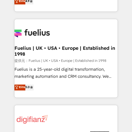
Elite
4.9
implement the platform into complex business
𝘴𝘶𝘱𝘦𝘳 𝘳𝘦𝘴𝘱𝘰𝘯𝘴𝘪𝘷𝘦)
environments, optimise what you've got and make
sure you can actually use it, build your website in
HubSpot or create an inbound marketing strategy
for you and execute it on HubSpot. We are on the
G-Cloud 14 CCS (Crown Commercial Service)
framework, meaning we've been accredited by
Fuelius | UK • USA • Europe | Established in
1998
HubSpot and vetted by the CCS, which means we
can support public sector companies as well the
提供元：Fuelius | UK • USA • Europe | Established in 1998
other ones listed in our profile. Our services: -
Fuelius is a 25-year-old digital transformation,
HubSpot implementation - HubSpot CMS website
marketing automation and CRM consultancy. We
build We can do lots of things. But everything we do
enable mid-market and enterprise clients to
Elite
5.0
is there for you to: - Grow revenue, and run your
maximise their return from digital and fuel their
business more efficiently - Build stronger
growth. We modernise platforms, streamline
relationships with customers - Make better
operations that are causing inefficiencies, improve
decisions with data - Find a new voice and reach
customer experiences, integrate systems, and
more people - Get the most out of your HubSpot
supercharge revenue operations Key services: • CRM
investment
Implementation • Systems Integration • Digital