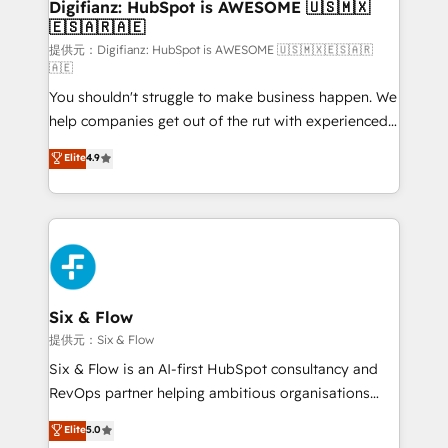
Transformation / Web Development • RevOps &
Digifianz: HubSpot is AWESOME 🇺🇸🇲🇽
🇪🇸🇦🇷🇦🇪
Sales Consulting • Marketing Automation What
makes us different? 🚀 Top 0.5% of global HubSpot
提供元：Digifianz: HubSpot is AWESOME 🇺🇸🇲🇽🇪🇸🇦🇷
🇦🇪
agencies ⚙️ The strongest technical ability and
You shouldn't struggle to make business happen. We
integration capabilities 💼 Consultative, long-term
help companies get out of the rut with experienced,
partners who will embed ourselves into your
process-oriented teams implementing HubSpot
business, processes and systems 🏢 We specialise in
Elite
4.9
Marketing, Sales, Service, CMS and Operations Hub,
working with mid-market and enterprise
so selling and actually engaging with your customers
organisations, global organisations and those with
feels easy and pain-free. We are a top ranked
complex use cases 🏆 CRM Implementation,
HubSpot Elite Partner, winner of Rookie of the Year
Platform Enablement, Custom Integration and
and Customer First Awards, 4.9/5 rating in HubSpot
Onboarding Accredited 🔐 ISO27001 & ISO9001
Reviews and 4.9/5 rating in Clutch Reviews. Digifianz
Certified
helps the following industries: logistics & 3PL, home
Six & Flow
improvement & construction, branding and
提供元：Six & Flow
commercialization, real estate, health, education,
Six & Flow is an AI-first HubSpot consultancy and
SaaS, Software Dev & IT and consulting, make the
RevOps partner helping ambitious organisations
most out of their HubSpot experience operating in
grow with clarity, confidence, and intelligence.
Elite
5.0
the United States, EU, UAE, Mexico and Latin
Operating across the UK, Netherlands, Ireland, and