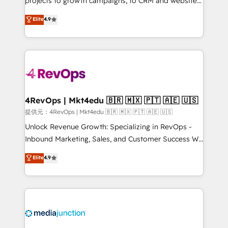
projects to growth campaigns, to CRM and websites.
HubSpot experts backed by over 10+ years of
Hire an agency that's experienced in every inch of
Elite
4.9
HubSpot experience ✔️Flexible pricing models —
HubSpot and willing to work hand-in-hand with your
Hourly-fee (assigned one Dedicated HubSpot
team to simplify the complex and build a better
Admin); Monthly-fee (HubSpot Admin + Project
experience for your team and customers.
Manager); and Fixed Project Cost (as per
requirement). ✔️Helped over 25,000+ customers so
far with our HubSpot solutions. ✔️Bespoke apps &
on-demand bundle services. Connect with us today!
4RevOps | Mkt4edu 🇧🇷 🇲🇽 🇵🇹 🇦🇪 🇺🇸
提供元：4RevOps | Mkt4edu 🇧🇷 🇲🇽 🇵🇹 🇦🇪 🇺🇸
Unlock Revenue Growth: Specializing in RevOps -
Inbound Marketing, Sales, and Customer Success We
specialize in driving revenue growth for companies
Elite
4.9
across industries through tailored marketing, sales,
and customer success strategies, utilizing RevOps
methodologies. As Latin America's largest HubSpot
partner and a global leader in education market, we
offer unparalleled insights. Operating in five
countries—Brazil, UAE (Abu Dhabi/Dubai/Sharjah),