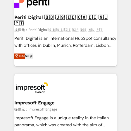
and—most importantly—simple. That’s why we lean
you grow faster, smarter, and with impact.
into bold ideas and shape them into thoughtful
products and strategies that actually make a
Periti Digital 🇬🇧 🇺🇸 🇮🇪 🇨🇦 🇩🇪 🇳🇱
🇵🇹
difference.
提供元：Periti Digital 🇬🇧 🇺🇸 🇮🇪 🇨🇦 🇩🇪 🇳🇱 🇵🇹
Periti Digital is an international HubSpot consultancy
with offices in Dublin, Munich, Rotterdam, Lisbon
and New York. 🔎 We are focused on enhancing
Elite
5.0
revenue-generation strategies for clients through
complete integration of core business processes
and systems (such as ERP and e-commerce
platforms) with HubSpot, driving efficiency and
results. 🎯 We present a solution-centric approach
and we're focused on HubSpot. We work with some
of HubSpot's most important customers to generate
Impresoft Engage
value from the platform in the long term. 🤖 We have
提供元：Impresoft Engage
worked 400+ HubSpot customers across industries
Impresoft Engage is a unique reality in the Italian
but specialise in the more complex projects where
panorama, which was created with the aim of
data migration, AI, and systems integrations