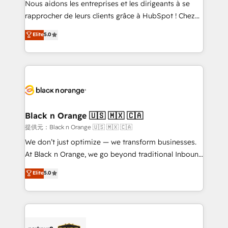
Nous aidons les entreprises et les dirigeants à se
business services. We prepare a customized
rapprocher de leurs clients grâce à HubSpot ! Chez
business case that demonstrates the value and
DIGITALISIM, nous avons l'intime conviction que la
Elite
5.0
impact of your digital transformation, including a
réussite des entreprises passe par l’innovation web,
detailed financial rationale with a focus on ROI and
le marketing digital, et la relation client ! C'est
TCO. As a trusted extension of your team, we
pourquoi, nos experts sont à la fois capables de
believe in the power of partnership. Together, we
gérer votre projet de création de site internet, votre
embark on a transformational journey that sets your
référencement, votre stratégie digitale et le pilotage
business up for long-term success. Unlock your
et l'intégration d'HubSpot ! Les grandes phases d'un
business. If not now, when?
projet HubSpot avec DIGITALISIM : 🧽 Nettoyage,
Black n Orange 🇺🇸 🇲🇽 🇨🇦
migration et intégration des bases de données. 🚀
提供元：Black n Orange 🇺🇸 🇲🇽 🇨🇦
Développement des interfaces avec vos logiciels
We don’t just optimize — we transform businesses.
métiers ⚙️ Configuration de la plateforme HubSpot
At Black n Orange, we go beyond traditional Inbound
📈 Configuration de rapports et tableaux de bord 🤝
Marketing with our exclusive methodologies:
Elite
5.0
Book Process & Guidelines utilisateurs 🎓
BOOMS and BOOST. Together, they form a powerful
Formations des utilisateurs
combination that has driven success for over 800
businesses worldwide. As Elite HubSpot Partners, we
specialize in crafting high-performance growth
strategies that integrate data-driven marketing,