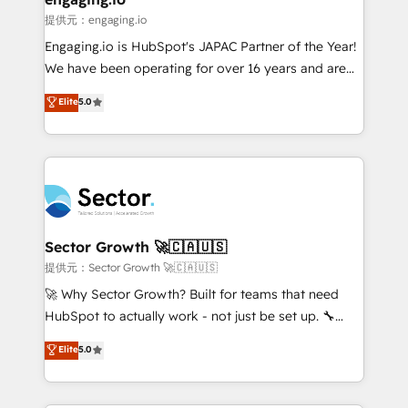
e de mais de 150 softwares globais permitindo
提供元：engaging.io
contratar e pagar a HubSpot em reais com nota
Engaging.io is HubSpot's JAPAC Partner of the Year!
fiscal no Brasil e gerar economia de até 50% na
We have been operating for over 16 years and are
contratação de softwares internacionais.
one of HubSpot's most experienced and technically
Elite
5.0
Oferecemos ainda agentes de IA especializados em
capable Agency Partners globally. We specialise in
HubSpot que automatizam tarefas executam rotinas
complex CRM migrations, implementations,
no CRM e mantêm os dados organizados, como um
integrations, custom CMS portal development,
especialista operando a plataforma 24/7. Hoje 300+
design & UX for mid to large to multi national
empresas em 13 países utilizam a Nexforce. Somos
businesses. Our teams are based in North America
a maior parceira da HubSpot na América Latina e
and APAC. We are HubSpot's top-ranked Advanced
líder no ranking global de sucesso do cliente da
Implementation Certified Partner and we contribute
Sector Growth 🚀🇨🇦🇺🇸
HubSpot.
to their advisory council. We strive to do 'good work
提供元：Sector Growth 🚀🇨🇦🇺🇸
with good people' and have worked with incredible
🚀 Why Sector Growth? Built for teams that need
brands. You can see some of them on our website,
HubSpot to actually work - not just be set up. 🔧
along with plenty of case studies.
HubSpot Experts: Onboarding, migrations,
Elite
5.0
automation, and training built for adoption. ⚡ Highly
Technical Execution: ERP, EMR and Custom
Integrations; complex builds delivered in weeks, not