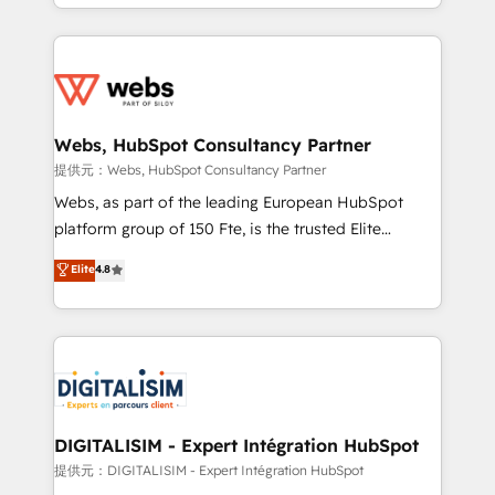
solve all your HubSpot challenges and improve user
sales, and service hubs • Built-in flexibility for
adoption, sales process and marketing results.
startups to global brands
Services 📚 Onboarding your team to HubSpot for
the first time 🔧 Designing and optimising your
HubSpot set-up for better results 🌐 Website design
and build using HubSpot 🔌 Integrating HubSpot
Webs, HubSpot Consultancy Partner
with other systems 🎓 Training your teams to be
提供元：Webs, HubSpot Consultancy Partner
HubSpot pros 📊 Lead generation services using
Webs, as part of the leading European HubSpot
HubSpot Why us? - SIX HubSpot Accreditations -
platform group of 150 Fte, is the trusted Elite
awarded by HubSpot after a rigorous process for
HubSpot CRM Partner offering you a roadmap on
Elite
4.8
CRM, Solutions Architecture, Onboarding , Data
maximizing EBITDA and achieving Commercial
Migration, Custom Integration & Platform
Excellence. With our targeted processes, we
Enablement -Onboarded over 500 businesses to
strengthen your digital transformation and minimize
HubSpot -Top 1% of partners worldwide -In-house
costs. As HubSpot's Advanced Accredited CRM
team of 25+ experts Contact us today to help you
Implementation partner, we provide expertise to
get more from your investment in HubSpot.
drive your business forward. Since 2015 we are fully
www.bbdboom.com
dedicated to HubSpot and with an experienced
DIGITALISIM - Expert Intégration HubSpot
team (50+), we work with reputable companies in
提供元：DIGITALISIM - Expert Intégration HubSpot
B2B sectors such as manufacturing, SaaS and