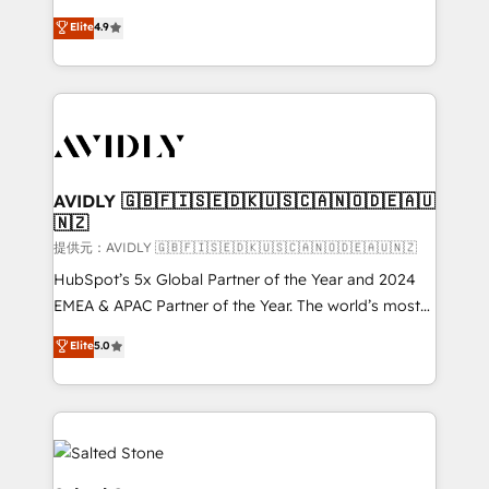
Strategy: Activate Breeze Agents, configure HubSpot
North America. Avec plus de 115 experts en
Elite
4.9
AI, & maximize AEO with tailored AI services. 🧩
marketing automation, Growth, Revops, CRM et
Integrations: Extend HubSpot with custom
webdesign. Markentive is both a consulting firm, a
integrations, hosting, & maintenance.
digital agency and an integrator. With over 115
experts in marketing automation, growth, revops,
CRM and webdesign (We focus on EMEA - USA
customers).
AVIDLY 🇬🇧🇫🇮🇸🇪🇩🇰🇺🇸🇨🇦🇳🇴🇩🇪🇦🇺
🇳🇿
提供元：AVIDLY 🇬🇧🇫🇮🇸🇪🇩🇰🇺🇸🇨🇦🇳🇴🇩🇪🇦🇺🇳🇿
HubSpot’s 5x Global Partner of the Year and 2024
EMEA & APAC Partner of the Year. The world’s most
experienced and fully accredited HubSpot Solutions
Elite
5.0
Partner. 🚀 With 2,750+ HubSpot projects delivered
and 370+ specialists across EMEA, APAC and NAM,
we de-risk complex CRM programmes and
accelerate ROI across every HubSpot Hub. 🧭 From
multi-region migrations to AI-powered automation,