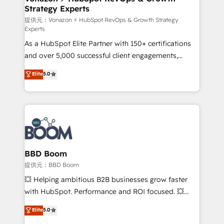
Strategy Experts
pour aligner les équipes marketing, commerciales et
support client (data migration, synchronisation API,
提供元：Vonazon ⚡ HubSpot RevOps & Growth Strategy
Experts
audit et maintenance) ➤ La création de sites internet
As a HubSpot Elite Partner with 150+ certifications
de conversion qui transforment les visiteurs en
and over 5,000 successful client engagements,
opportunités d'affaires ➤ La mise en place de
Vonazon turns marketing complexity into
stratégies d'acquisition marketing (SEO, SEA,
Elite
5.0
measurable, scalable growth. From onboarding to
inbound, automatisation marketing, ABM, IA,
enterprise-grade campaigns, our in-house team
emailing) Informations clés : - 10 ans d'expérience -
builds scalable strategies that drive long-term
100+ intégrations CRM HubSpot réussies - 40
revenue. ⚙️ HubSpot Integration & Optimization •
experts conseil - 150 certifications HubSpot
Seamless CRM, CMS, and automation setup •
cumulées
Complex platform migrations and data cleanups •
Custom APIs and third-party integrations 📈 End-to-
BBD Boom
End Revenue Acceleration • Lifecycle marketing and
提供元：BBD Boom
pipeline growth programs • Sales enablement tools
💥 Helping ambitious B2B businesses grow faster
and CRM optimization • Retention strategies with
with HubSpot. Performance and ROI focused. 💥
customer journey mapping 🏅 Elite-Level HubSpot
BBD Boom is the HubSpot partner that can help you
Elite
5.0
Execution • 750+ onboardings and 2,000+
to HubSpot Better. We work with your teams to
implementations • Deep expertise across marketing,