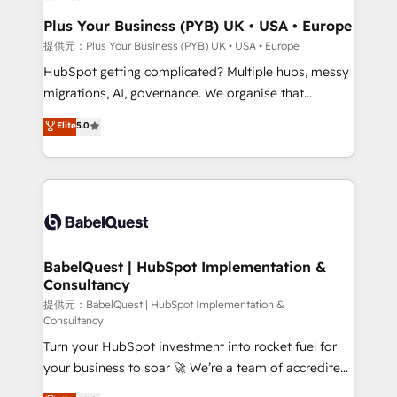
industrial sectors. Offices in Johannesburg, Cape
Town, Dubai & London. 500+ HubSpot CRM
Plus Your Business (PYB) UK • USA • Europe
implementations delivered. AI visibility coverage
提供元：Plus Your Business (PYB) UK • USA • Europe
across ChatGPT, Claude, Perplexity, Gemini and
HubSpot getting complicated? Multiple hubs, messy
Google AI Overviews. HubSpot Impact Award -
migrations, AI, governance. We organise that
Customer First HubSpot Impact Award - Integrations
complexity, so your team can put HubSpot to work...
Elite
5.0
Innovation HubSpot Impact Award - Platform
Welcome to our Profile! We help with: • CRM
Migration Excellence HubSpot Impact Award -
implementation, reports, workflows, and team
Platform Excellence 40+ full-time HubSpot
training • CRM migration from Salesforce, Pipedrive,
professionals. 100s of certifications and
Dynamics and others • Technical projects including
accreditations with HubSpot.
custom API integrations • AI governance for
HubSpot-centred operations A little about us: •
Boutique 'Elite' team of 12 • 150+ clients across Sales
BabelQuest | HubSpot Implementation &
Consultancy
Hub, Marketing Hub, Service Hub, Data Hub and
CMS • ISO/IEC 27001:2022, ISO 9001:2015, and ISO
提供元：BabelQuest | HubSpot Implementation &
Consultancy
42001:2023 certified - the AI management standard •
Turn your HubSpot investment into rocket fuel for
GuardHub: our AI governance framework, built on
your business to soar 🚀 We’re a team of accredited
ISO 42001 Ready for the next step? Click the 👈
HubSpot experts ready to help you. We can
'𝗖𝗼𝗻𝘁𝗮𝗰𝘁 𝗯𝘂𝘀𝗶𝗻𝗲𝘀𝘀' button to get in touch (𝘸𝘦'𝘳𝘦