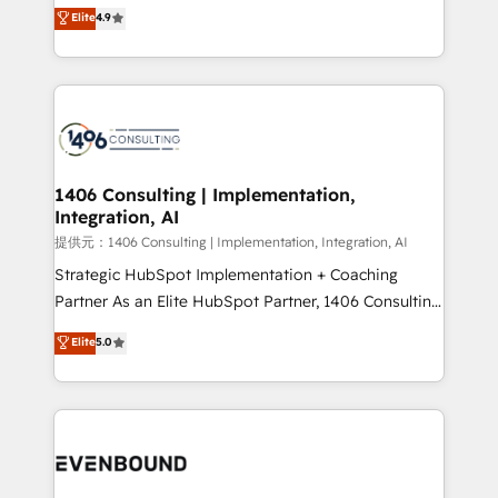
putting Customer Experience at the center by
Elite
4.9
represent key aspects of the project's success.
creating digital environments capable of integrating
people, processes and data. We offer the best
digital solutions on the market, ranging from CRM
processes and technologies to digital strategy, from
marketing automation to online and offline sales
processes through Customer Service Management,
allowing companies to optimize processes and meet
1406 Consulting | Implementation,
Integration, AI
the needs of the customer. We are part of Impresoft
Group, a group of specialized and complementary
提供元：1406 Consulting | Implementation, Integration, AI
companies that divide their offer into 4
Strategic HubSpot Implementation + Coaching
Competence Centers: Smart Manufacturing,
Partner As an Elite HubSpot Partner, 1406 Consulting
Customer First, Enabling Technologies & Security.
helps mid-market revenue teams transform how
Elite
5.0
The synergies generated by these integrations,
they sell, market, and serve. We don't just build your
together with the combination of talents, skills,
HubSpot—we teach your team to own it, then stay
solutions and services, have allowed the group to
to help you keep winning. What We Do ⚙️ CRM
build an unrivaled offering portfolio on the market
Implementations across Marketing, Sales, Service,
to accompany companies on their digital
Data & Content 📈 Sales & Marketing Alignment +
transformation journey.
Revenue Team Enablement 🤖 Breeze AI & Custom