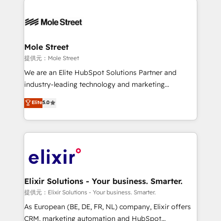
months. 🤖 AI Consulting & Agents: AI-powered
workflows; automation agents; process optimization
inside HubSpot. 🏆 Industry Experience: 🏥
Healthcare: HIPAA implementations; secure data
Mole Street
workflows 💼 Financial Services: compliant
提供元：Mole Street
workflows; audit-ready reporting ⚖️ Legal: client
We are an Elite HubSpot Solutions Partner and
intake; pipeline and document workflows 🛒 E-
industry-leading technology and marketing
Commerce: Shopify, WooCommerce; lifecycle and
consultancy. Our focus is on enterprise and mid-
Elite
5.0
revenue automation 🏢 Real Estate: deal pipelines;
market B2B companies globally that want a strategic
portfolio and lifecycle management 🏭
approach to execute their goals through creative
Manufacturing: ERP integrations; operational
applications of our solutions; Technical HubSpot
alignment 🛡️ Compliance & Data Considerations:
Consulting, Content Marketing, Growth-Driven
HIPAA-aware; CASL-compliant; GDPR-ready
Design, Migrations + Integrations. Mole Street’s
implementations where required 💡 Why 500+
mission is empowering others to realize their
Clients Choose Us: Elite Partner; technical, fast, and
greatness, which is achieved through creating
Elixir Solutions - Your business. Smarter.
built to scale.
absolute clarity, derived from a well-defined
提供元：Elixir Solutions - Your business. Smarter.
strategy, executed well, and reported on with clear
As European (BE, DE, FR, NL) company, Elixir offers
results. The culture is driven by core values; Joy, Grit,
CRM, marketing automation and HubSpot