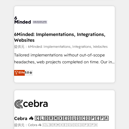
Our Expertise 🔹 Onboarding & Implementation:
Accredited HubSpot Partner, ensuring smooth setup
tailored to your GTM motion. 🔹 Migrations: Move
from other CRMs to HubSpot without data loss or
downtime. 🔹 RevOps Strategy: Align teams,
6Minded: Implementations, Integrations,
Websites
processes, and data to drive revenue efficiency. 🔹
Integrations: Connect HubSpot with your tech stack
提供元：6Minded: Implementations, Integrations, Websites
for better adoption. 🔹 Custom Solutions: Build
Tailored implementations without out-of-scope
tailored apps, workflows, and configurations. We are
headaches, web projects completed on time. Our in-
SOC 2 Type II and ISO 27001 certified, reinforcing
house team of certified CRM architects, experts,
Elite
5.0
our commitment to data security and compliance. At
developers, designers, and marketers handles all
OneMetric, we help revenue teams focus on the
aspects of your HubSpot. ✨ 400+ global clients ✨
OneMetric that matters most: revenue.
100+ seamless migrations from 15+ different CRMs
✨ 100,000+ hours in HubSpot projects, 75+ full Hub
implementations, and 5,000+ pages ✨ CS: Clients
generating 7-digit MRR from inbound campaigns ✨
CS: 245% organic growth & +751% new visitors for a
Cebra 🦓 🇨🇱🇧🇷🇲🇽🇪🇸🇺🇸🇨🇴🇵🇪🇵🇦
full-funnel HubSpot project ✨ CS: 415% conversion
提供元：Cebra 🦓 🇨🇱🇧🇷🇲🇽🇪🇸🇺🇸🇨🇴🇵🇪🇵🇦