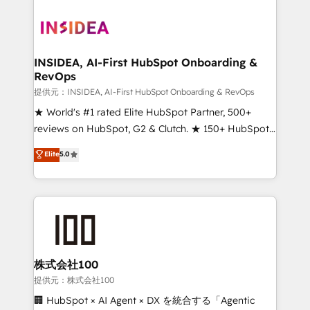
INSIDEA, AI-First HubSpot Onboarding &
RevOps
提供元：INSIDEA, AI-First HubSpot Onboarding & RevOps
★ World's #1 rated Elite HubSpot Partner, 500+
reviews on HubSpot, G2 & Clutch. ★ 150+ HubSpot
Certified Experts & Trainers across the team ★
Elite
5.0
1,500+ implementations across five continents ★ AI-
First, RevOps-led, Onboarding obsessed ★
Company of the Year 2024/25 INSIDEA helps
growing companies turn HubSpot into a revenue
engine. We onboard your team, migrate your data,
and build AI-powered workflows that drive adoption
from week one, in your time zone. What we do ➤
株式会社100
Onboarding: Live in weeks, with workflows built
提供元：株式会社100
around your business, not a template. ➤ Migration:
🏢 HubSpot × AI Agent × DX を統合する「Agentic