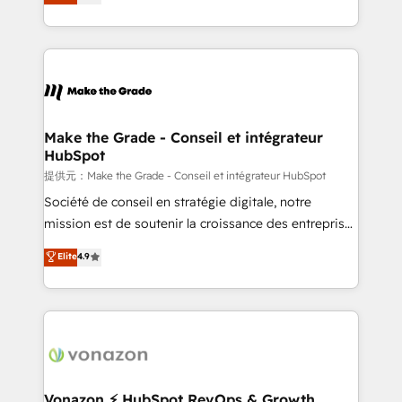
téléphonie, etc.) • Alignement des équipes grâce à un
outil et des données partagées • Amélioration de la
collecte et de l’analyse des données pour des
décisions éclairées • Optimisation de l’efficacité et
de la productivité des équipes Notre équipe de 30
consultants certifiés HubSpot aborde chaque projet
avec un engagement total, alignant processus
Make the Grade - Conseil et intégrateur
HubSpot
métiers et technologie, et guidant vos équipes à
travers le changement, tout en centrant vos objectifs
提供元：Make the Grade - Conseil et intégrateur HubSpot
d’entreprise. Grâce à une méthodologie éprouvée
Société de conseil en stratégie digitale, notre
auprès de plus de 400 clients, nous comprenons
mission est de soutenir la croissance des entreprises
rapidement vos enjeux et intégrons parfaitement
B2B à travers l’acquisition de nouveaux clients,
Elite
4.9
HubSpot dans votre organisation. Pour toute
l'intégration CRM et le développement des revenus
question technique ou besoin de structuration de
auprès de vos comptes existants. En France et à
votre projet HubSpot, contactez notre équipe pour
l'international, nous travaillons avec des ETI
un échange dédié.
ambitieuses, des grands groupes voulant aller au-
delà d’une simple transformation digitale et des
startups florissantes. Nos 3 grandes expertises sont :
➤ L’intégration de CRM et de méthodologie RevOps
Vonazon ⚡ HubSpot RevOps & Growth