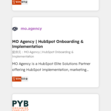
Elite
4.9
to your needs and sales objectives. With 125+
migrate, replatform, and scale smarter. We specialize
certifications, we are part of the most certified
in high-impact CRM and CMS migrations and
Canadian agencies, and we both hold Onboarding
onboarding from platforms like Salesforce, NetSuite,
Accreditations. Based in Canada (coast to coast), our
Zoho, Pardot, Marketo, Microsoft Dynamics, Wix,
services are offered in both English & French.
WordPress and legacy CRMs, turning fragmented
systems into unified, growth-ready HubSpot
architectures that accelerate revenue operations and
MO Agency | HubSpot Onboarding &
Implementation
performance. - Multi-object CRM migration, cleanup,
and implementation. - Pre-built and custom
提供元：MO Agency | HubSpot Onboarding &
Implementation
integrations across your full tech stack. - Custom
MO Agency is a HubSpot Elite Solutions Partner
object setup, CMS builds, and full-funnel automation.
offering HubSpot implementation, marketing
- Dashboards, lifecycle campaigns, and lead
automation, CRM and RevOps consulting, B2B SEO,
nurturing sequences. - Cross-hub setup across
Elite
5.0
paid media, content marketing, AEO and GEO (AI
Marketing, Sales, Operations, and Service Hubs. -
search optimisation), and HubSpot Content Hub and
Ongoing optimization, managed support, and
WordPress development. We work with enterprise
scalable retainers. Let’s make HubSpot your most
and growth-led companies across technology,
powerful growth engine. Built to convert, scale, and
professional services, financial services and
drive results.