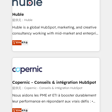
skills, processes, and internal team you need to
CRM Migrations using our in-house "HubScrub" Tool.
attract the right buyers, close deals faster, and grow
without outside dependencies. You’ll learn how to: •
Huble
Set up, audit, and organize your HubSpot portal •
提供元：Huble
Get your sales team fully using HubSpot • Track
Huble is a global HubSpot, marketing, and creative
pipeline and revenue across the entire buyer journey
consultancy working with mid-market and enterprise
• Build an in-house marketing team that drives
businesses. We go beyond implementation, shaping
Elite
4.9
growth • Create content and videos that attract
the strategy, processes, and teams that turn
buyers • Use AI to scale smarter Our coaching-led
HubSpot into a genuine growth engine. Named
approach works best for companies that are done
HubSpot's Global Partner of the Year in 2024,
with outsourcing and ready to build something that
consistently ranked among their top 5 partners
lasts. So if you're ready to become the most trusted
worldwide, and with over 15 years in the ecosystem,
voice in your market, let’s talk.
Huble has built a track record that speaks for itself.
One company, one operating model, delivering
Copernic - Conseils & intégration HubSpot
across offices and consulting teams in the UK, USA,
提供元：Copernic - Conseils & intégration HubSpot
Canada, Germany, France, Belgium, Singapore, and
Nous aidons les PME et ETI à booster durablement
South Africa. Certified compliant with ISO/IEC
leur performance en répondant aux vrais défis : •
27001:2022 and ISO 9001:2015 across all seven
Intégration de HubSpot avec d’autres outils (ERP,
Elite
4.9
international offices and 175+ employees.