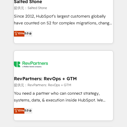
we turn complexity into clarity, human at global
Salted Stone
scale. 🏆 HubSpot’s CEO called us “the partner of the
提供元：Salted Stone
future.” Others agree it is proof of trust built through
Since 2012, HubSpot’s largest customers globally
measurable impact.
have counted on S2 for complex migrations, change
management, systems integration, and creative
Elite
5.0
solutions that deliver measurable impact and
transform brand experiences As one of the few full-
service creative agencies in the HubSpot
ecosystem, we blend strategy, technology, & award-
winning design to build scalable, globally
regionalized HubSpot websites, integrated
marketing campaigns, & RevOps frameworks that
RevPartners: RevOps + GTM
fuel long-term success We connect the entire
提供元：RevPartners: RevOps + GTM
customer lifecycle through seamless integrations,
You need a partner who can connect strategy,
ensure long-term adoption with change-
systems, data, & execution inside HubSpot. We
management programs, and align marketing, sales,
bridge the gap where most agencies fall short by
Elite
5.0
and service to drive sustainable growth With 6 key
combining GTM strategy with technical execution to
HubSpot accreditations and experience across
solve the right problem with the right solution. As the
hundreds of organizations in dozens of industries,