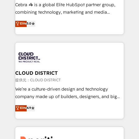
boost with a new HubSpot site Recognized leaders:
Cebra 🦓 is a global Elite HubSpot partner group,
🏆 HubSpot Platform Migration Impact Award 🏆
combining technology, marketing and media
Clutch HubSpot Global Leader 🏆 Finalist: HubSpot
expertise across Latin America and Southern
Elite
5.0
Inbound Campaign of the Year 🏆 Gold AVA Digital
Europe, with teams across 7 countries. Born in Chile,
Award for Best Website 🌟 Accreditations: CRM
we combine local insight with international reach to
Implementation, HubSpot Content Experience, CRM
help businesses grow through technology, creativity,
Data Migration & Custom Integration
AI and strategy. For over 12 years, we’ve delivered
500+ HubSpot implementations, building end-to-
end solutions that integrate CRM, AI automation,
inbound and loop marketing, content, and digital
CLOUD DISTRICT
creativity. Our multicultural team works in Spanish,
提供元：CLOUD DISTRICT
Portuguese, and English to design scalable strategies
We’re a culture-driven design and technology
that drive measurable growth. 🌎 Highlights: • 10+
company made up of builders, designers, and big
years as a HubSpot partner. • 2023 Impact Awards:
thinkers. We blend strategy, design, and
Elite
4.9
Platform Migration Excellence. • Top 3 Partner of the
development—always fueled by curiosity—to turn
Year LATAM 2022, 2023, 2024, 2025. • Partner of the
ideas, opportunities, and challenges into meaningful
Year 2024. • Organizer of Aliados.ai (AI, marketing &
experiences. To us, technology is more than just
tech global congress). 👉 Ready to scale your
code; it’s about creating things that are useful, cool,
business with HubSpot? Let Cebra’s experts help