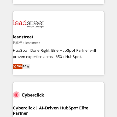
America. From casual user to super fan: make
Canada, we’ve delivered thousands of successful
HubSpot an experience you LOVE!
HubSpot projects for mid-market and enterprise
clients worldwide, with over 10 years experience. We
combine HubSpot, data, and AI to design connected
go-to-market systems that align people, process,
and technology for predictable, scalable revenue
leadstreet
growth. Our expertise spans RevOps, CRM and data
提供元：leadstreet
architecture, AI enablement, and strategic marketing,
HubSpot. Done Right. Elite HubSpot Partner with
delivered through our proprietary FLAIR framework
proven expertise across 650+ HubSpot
for responsible AI adoption. As a HubSpot Elite
implementations. With 12+ years of HubSpot
Elite
5.0
Partner and ISO 27001:2022 certified consultancy,
experience, we help you use the HubSpot platform
we blend strategy, creativity, and technology to help
to its fullest capacity, improve your current HubSpot
organisations scale smarter and grow stronger.
website, or build your new one.
Cyberclick | AI-Driven HubSpot Elite
Partner