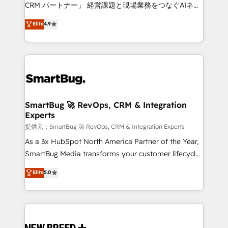
Move from any legacy CRM. Zero downtime, full data
CRM パートナー」 経営課題と現場業務をつなぐAIネイ
integrity. ➤ Implementation: Configure HubSpot to
ティブ・エージェンシーとして、HubSpot Eliteの実装
Elite
4.9
run your revenue process. Sales, marketing, and
力で顧客フロント業務を再設計します。 💡 100inc は何
service wired together. ➤ AI and Integrations: Layer
をする会社か？ HubSpotを共通基盤に、AIエージェン
Breeze AI, custom agents, and APIs to remove
トを組み込んだ顧客フロント業務（マーケティング・営
manual work. ➤ Ongoing Management: Monthly
業・CS）を組織全体で設計・実装する日本のAIネイテ
tune-ups, feature rollouts, adoption coaching. Buying
ィブ・エージェンシーです。事業部・グループ会社・部
HubSpot, switching to it, or reviving a stale portal?
門が分立する組織で、データと業務プロセスのサイロ化
We are built for the work.
を、CRMを軸とした全社共通基盤に再構築します。意
SmartBug 🚀 RevOps, CRM & Integration
Experts
思決定者・PMO・現場担当者に並走します。 1️⃣
HubSpot導入・活用支援 顧客データの一元化から、
提供元：SmartBug 🚀 RevOps, CRM & Integration Experts
GTMの見える化・自動化まで。全Hub統合運用、デー
As a 3x HubSpot North America Partner of the Year,
タ品質設計、グループ横断のCRM統合に対応します。
SmartBug Media transforms your customer lifecycle
2️⃣ AIエージェント組織構築 営業・マーケティング業務
into a revenue engine. Our unified ecosystem
Elite
5.0
の一部をAIが自律実行する組織への移行を設計・実装。
includes specialized divisions Globalia (AI &
Breeze・Claude等をHubSpotと連携させ、役割定義・
Software) and Point Success Media (Paid Media),
運用ルール・成果指標まで含めて設計します。 3️⃣ 全社
making this the official home for all three brands. 🔄
DX × AI推進のPMO伴走支援 複数部門をまたぐDX×AI変
Implementation & Integration - Seamless migrations
革を、構想から実装・定着までPMOとして主導。「設
and system integrations powered by Globalia’s