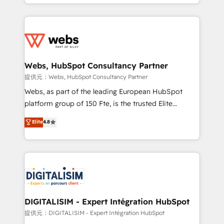
solve all your HubSpot challenges and improve user
sales, and service hubs • Built-in flexibility for
adoption, sales process and marketing results.
startups to global brands
Services 📚 Onboarding your team to HubSpot for
the first time 🔧 Designing and optimising your
HubSpot set-up for better results 🌐 Website design
and build using HubSpot 🔌 Integrating HubSpot
Webs, HubSpot Consultancy Partner
with other systems 🎓 Training your teams to be
提供元：Webs, HubSpot Consultancy Partner
HubSpot pros 📊 Lead generation services using
Webs, as part of the leading European HubSpot
HubSpot Why us? - SIX HubSpot Accreditations -
platform group of 150 Fte, is the trusted Elite
awarded by HubSpot after a rigorous process for
HubSpot CRM Partner offering you a roadmap on
Elite
4.8
CRM, Solutions Architecture, Onboarding , Data
maximizing EBITDA and achieving Commercial
Migration, Custom Integration & Platform
Excellence. With our targeted processes, we
Enablement -Onboarded over 500 businesses to
strengthen your digital transformation and minimize
HubSpot -Top 1% of partners worldwide -In-house
costs. As HubSpot's Advanced Accredited CRM
team of 25+ experts Contact us today to help you
Implementation partner, we provide expertise to
get more from your investment in HubSpot.
drive your business forward. Since 2015 we are fully
www.bbdboom.com
dedicated to HubSpot and with an experienced
DIGITALISIM - Expert Intégration HubSpot
team (50+), we work with reputable companies in
提供元：DIGITALISIM - Expert Intégration HubSpot
B2B sectors such as manufacturing, SaaS and