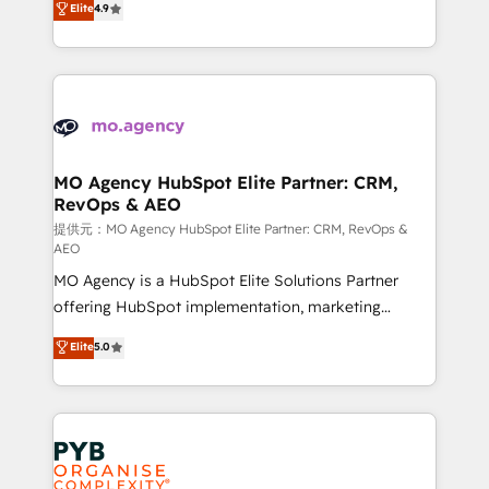
Elite
4.9
to your needs and sales objectives. With 125+
migrate, replatform, and scale smarter. We specialize
certifications, we are part of the most certified
in high-impact CRM and CMS migrations and
Canadian agencies, and we both hold Onboarding
onboarding from platforms like Salesforce, NetSuite,
Accreditations. Based in Canada (coast to coast), our
Zoho, Pardot, Marketo, Microsoft Dynamics, Wix,
services are offered in both English & French.
WordPress and legacy CRMs, turning fragmented
systems into unified, growth-ready HubSpot
architectures that accelerate revenue operations and
MO Agency HubSpot Elite Partner: CRM,
RevOps & AEO
performance. - Multi-object CRM migration, cleanup,
and implementation. - Pre-built and custom
提供元：MO Agency HubSpot Elite Partner: CRM, RevOps &
AEO
integrations across your full tech stack. - Custom
MO Agency is a HubSpot Elite Solutions Partner
object setup, CMS builds, and full-funnel automation.
offering HubSpot implementation, marketing
- Dashboards, lifecycle campaigns, and lead
automation, CRM and RevOps consulting, data
nurturing sequences. - Cross-hub setup across
Elite
5.0
architecture, sales enablement, lifecycle automation,
Marketing, Sales, Operations, and Service Hubs. -
lead scoring and revenue reporting. HubSpot,
Ongoing optimization, managed support, and
Salesforce and integrated enterprise stacks. Digital
scalable retainers. Let’s make HubSpot your most
Marketing, Answer Engine Optimisation, and
powerful growth engine. Built to convert, scale, and
Generative Engine Optimisation (AI Search),
drive results.