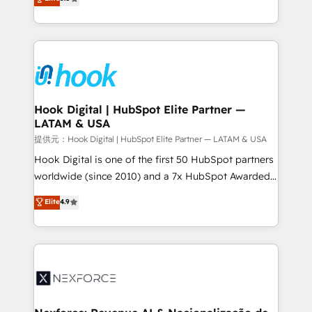
technical know-how and strategic guidance you
they sell, market, and serve. We don't just build your
need to succeed.
HubSpot—we teach your team to own it, then stay
to help you keep winning. What We Do ⚙️ CRM
Implementations across Marketing, Sales, Service,
Data & Content 📈 Sales & Marketing Alignment +
Revenue Team Enablement 🤖 Breeze AI & Custom
Agent Creation 🔄 Custom Integrations & Data
Hook Digital | HubSpot Elite Partner —
LATAM & USA
Migration Why 1406 We become part of your team.
Your team learns while we build. We fix what others
提供元：Hook Digital | HubSpot Elite Partner — LATAM & USA
broke. Built for mid-market reality—practical
Hook Digital is one of the first 50 HubSpot partners
solutions that work with your actual headcount and
worldwide (since 2010) and a 7x HubSpot Awarded
constraints. By the Numbers 🏆 Top 1% of all
Elite Partner. With 500+ projects across the U.S.,
Elite
4.9
HubSpot partners 🔄 Top 5% globally in client
Brazil, and LATAM, we combine global expertise with
retention 📅 8+ years of consistent results since 2017
regional experience. Today, we are Brazil’s largest
Who We Serve Revenue teams, marketing leaders,
HubSpot Elite Partner—trusted by companies across
and sales ops at mid-market companies ready to
the Americas to scale smarter. ⚙️ CRM
move beyond spreadsheets into unified systems
Implementation & Migration Onboarding across all
that drive real business results.
Hubs, plus migrations from Salesforce, Pipedrive, RD
Station, Freshdesk, Intercom, and more. Custom