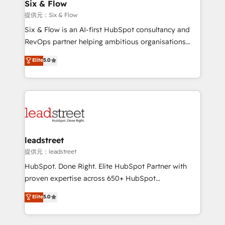
helps the following industries: logistics & 3PL, home
Six & Flow
improvement & construction, branding and
提供元：Six & Flow
commercialization, real estate, health, education,
Six & Flow is an AI-first HubSpot consultancy and
SaaS, Software Dev & IT and consulting, make the
RevOps partner helping ambitious organisations
most out of their HubSpot experience operating in
grow with clarity, confidence, and intelligence.
Elite
5.0
the United States, EU, UAE, Mexico and Latin
Operating across the UK, Netherlands, Ireland, and
America. From casual user to super fan: make
Canada, we’ve delivered thousands of successful
HubSpot an experience you LOVE!
HubSpot projects for mid-market and enterprise
clients worldwide, with over 10 years experience. We
combine HubSpot, data, and AI to design connected
go-to-market systems that align people, process,
and technology for predictable, scalable revenue
leadstreet
growth. Our expertise spans RevOps, CRM and data
提供元：leadstreet
architecture, AI enablement, and strategic marketing,
HubSpot. Done Right. Elite HubSpot Partner with
delivered through our proprietary FLAIR framework
proven expertise across 650+ HubSpot
for responsible AI adoption. As a HubSpot Elite
implementations. With 12+ years of HubSpot
Elite
5.0
Partner and ISO 27001:2022 certified consultancy,
experience, we help you use the HubSpot platform
we blend strategy, creativity, and technology to help
to its fullest capacity, improve your current HubSpot
organisations scale smarter and grow stronger.