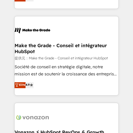
HubSpot un vrai levier de performance pour votre
organisation. Cela passe par la compréhension de
vos processus, la fiabilisation de vos données et
l'alignement de vos équipes — avant même d'ouvrir
la plateforme. Nos domaines d'intervention : -
Intégration & paramétrage HubSpot - Migration CRM
& reprise de données - Stratégie RevOps &
Make the Grade - Conseil et intégrateur
HubSpot
alignement Marketing / Sales - Data, reporting &
tableaux de bord - Onboarding, audit &
提供元：Make the Grade - Conseil et intégrateur HubSpot
optimisation - Intégrations métiers (ERP, téléphonie,
Société de conseil en stratégie digitale, notre
e-commerce) - Formation & accompagnement au
mission est de soutenir la croissance des entreprises
changement Nous intervenons auprès des PME, ETI
B2B à travers l’acquisition de nouveaux clients,
Elite
4.9
et grandes entreprises en France et à l'international,
l'intégration CRM et le développement des revenus
dans des secteurs variés : SaaS, immobilier,
auprès de vos comptes existants. En France et à
industrie, éducation, banque & assurance, transport
l'international, nous travaillons avec des ETI
& logistique.
ambitieuses, des grands groupes voulant aller au-
delà d’une simple transformation digitale et des
startups florissantes. Nos 3 grandes expertises sont :
➤ L’intégration de CRM et de méthodologie RevOps
Vonazon ⚡ HubSpot RevOps & Growth