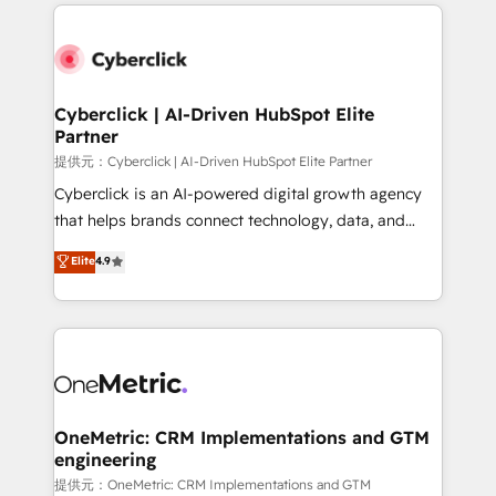
website, or build your new one.
Cyberclick | AI-Driven HubSpot Elite
Partner
提供元：Cyberclick | AI-Driven HubSpot Elite Partner
Cyberclick is an AI-powered digital growth agency
that helps brands connect technology, data, and
creativity to achieve measurable results. Founded in
Elite
4.9
Barcelona and operating across Spain, LATAM, and
the UK, we support global companies in building
smarter marketing, sales, and customer success
strategies. As the only HubSpot Elite Partner in
Iberia (Spain & Portugal), we combine human insight
with intelligent automation to drive sustainable
growth. Our multidisciplinary team designs solutions
OneMetric: CRM Implementations and GTM
engineering
that simplify complexity, boost performance, and
turn innovation into real impact. 🌍 Highlights •
提供元：OneMetric: CRM Implementations and GTM