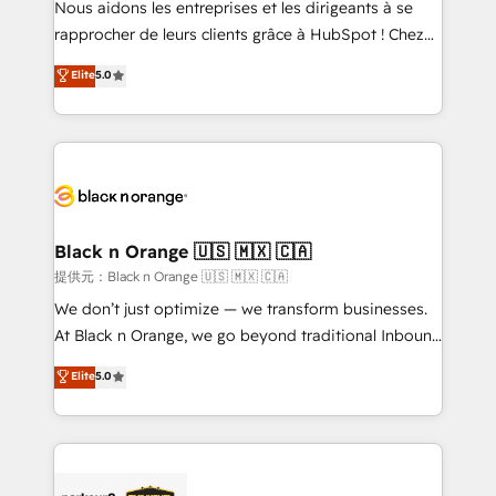
Nous aidons les entreprises et les dirigeants à se
business services. We prepare a customized
rapprocher de leurs clients grâce à HubSpot ! Chez
business case that demonstrates the value and
DIGITALISIM, nous avons l'intime conviction que la
Elite
5.0
impact of your digital transformation, including a
réussite des entreprises passe par l’innovation web,
detailed financial rationale with a focus on ROI and
le marketing digital, et la relation client ! C'est
TCO. As a trusted extension of your team, we
pourquoi, nos experts sont à la fois capables de
believe in the power of partnership. Together, we
gérer votre projet de création de site internet, votre
embark on a transformational journey that sets your
référencement, votre stratégie digitale et le pilotage
business up for long-term success. Unlock your
et l'intégration d'HubSpot ! Les grandes phases d'un
business. If not now, when?
projet HubSpot avec DIGITALISIM : 🧽 Nettoyage,
Black n Orange 🇺🇸 🇲🇽 🇨🇦
migration et intégration des bases de données. 🚀
提供元：Black n Orange 🇺🇸 🇲🇽 🇨🇦
Développement des interfaces avec vos logiciels
We don’t just optimize — we transform businesses.
métiers ⚙️ Configuration de la plateforme HubSpot
At Black n Orange, we go beyond traditional Inbound
📈 Configuration de rapports et tableaux de bord 🤝
Marketing with our exclusive methodologies:
Elite
5.0
Book Process & Guidelines utilisateurs 🎓
BOOMS and BOOST. Together, they form a powerful
Formations des utilisateurs
combination that has driven success for over 800
businesses worldwide. As Elite HubSpot Partners, we
specialize in crafting high-performance growth
strategies that integrate data-driven marketing,