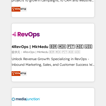
projects to growth campaigns, to CRM and websites.
HubSpot experts backed by over 10+ years of
Hire an agency that's experienced in every inch of
Elite
4.9
HubSpot experience ✔️Flexible pricing models —
HubSpot and willing to work hand-in-hand with your
Hourly-fee (assigned one Dedicated HubSpot
team to simplify the complex and build a better
Admin); Monthly-fee (HubSpot Admin + Project
experience for your team and customers.
Manager); and Fixed Project Cost (as per
requirement). ✔️Helped over 25,000+ customers so
far with our HubSpot solutions. ✔️Bespoke apps &
on-demand bundle services. Connect with us today!
4RevOps | Mkt4edu 🇧🇷 🇲🇽 🇵🇹 🇦🇪 🇺🇸
提供元：4RevOps | Mkt4edu 🇧🇷 🇲🇽 🇵🇹 🇦🇪 🇺🇸
Unlock Revenue Growth: Specializing in RevOps -
Inbound Marketing, Sales, and Customer Success We
specialize in driving revenue growth for companies
Elite
4.9
across industries through tailored marketing, sales,
and customer success strategies, utilizing RevOps
methodologies. As Latin America's largest HubSpot
partner and a global leader in education market, we
offer unparalleled insights. Operating in five
countries—Brazil, UAE (Abu Dhabi/Dubai/Sharjah),