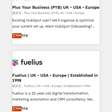
HubSpot Content Hub, WordPress development,
B2B SEO, paid media, and content. We work with
Plus Your Business (PYB) UK • USA • Europe
enterprise and growth-led companies across
提供元：Plus Your Business (PYB) UK • USA • Europe
technology, professional services, financial services
Existing HubSpot user? We'll organise & optimize
and industrial sectors. Offices in Johannesburg, Cape
your current set up. Want HubSpot Onboarding?
Town and London. 500+ HubSpot CRM
We'll customise your CRM & automate your business
Elite
5.0
implementations delivered. AI visibility coverage
processes. Welcome to our Profile! We can help
across ChatGPT, Claude, Perplexity, Gemini and
with... • CRM implementation, reports & workflows,
Google AI Overviews. HubSpot Impact Award -
and team training • CRM migration: Salesforce,
Customer First HubSpot Impact Award - Integrations
Pipedrive, Dynamics etc • Technical projects inc.
Innovation HubSpot Impact Award - Platform
Custom API integrations & ERP systems inc. SAP and
Migration Excellence HubSpot Impact Award -
Netsuite A little about us... • Boutique 'Elite' Team (12
Platform Excellence 35+ full-time HubSpot
super skilled members) • 150+ Clients for Sales Hub,
Fuelius | UK • USA • Europe | Established in
professionals.
1998
Marketing Hub, Service Hub, Data Hub and Website
(CMS) • ISO/IEC 27001:2022, ISO 9001:2015 and
提供元：Fuelius | UK • USA • Europe | Established in 1998
now... ISO 42001: 2023 certified • Exclusive AI
Fuelius is a 25-year-old digital transformation,
'GuardHub' governance framework, based on ISO
marketing automation and CRM consultancy. We
42001 - helping you 'organise complexity' 𝗥𝗲𝗮𝗱𝘆
enable mid-market and enterprise clients to
Elite
5.0
𝗳𝗼𝗿 𝘁𝗵𝗲 𝗻𝗲𝘅𝘁 𝘀𝘁𝗲𝗽? Click the 👈 '𝗖𝗼𝗻𝘁𝗮𝗰𝘁
maximise their return from digital and fuel their