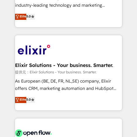
intake; pipeline and document workflows 🛒 E-
industry-leading technology and marketing
Commerce: Shopify, WooCommerce; lifecycle and
consultancy. Our focus is on enterprise and mid-
Elite
5.0
revenue automation 🏢 Real Estate: deal pipelines;
market B2B companies globally that want a strategic
portfolio and lifecycle management 🏭
approach to execute their goals through creative
Manufacturing: ERP integrations; operational
applications of our solutions; Technical HubSpot
alignment 🛡️ Compliance & Data Considerations:
Consulting, Content Marketing, Growth-Driven
HIPAA-aware; CASL-compliant; GDPR-ready
Design, Migrations + Integrations. Mole Street’s
implementations where required 💡 Why 500+
mission is empowering others to realize their
Clients Choose Us: Elite Partner; technical, fast, and
greatness, which is achieved through creating
Elixir Solutions - Your business. Smarter.
built to scale.
absolute clarity, derived from a well-defined
提供元：Elixir Solutions - Your business. Smarter.
strategy, executed well, and reported on with clear
As European (BE, DE, FR, NL,SE) company, Elixir
results. The culture is driven by core values; Joy, Grit,
offers CRM, marketing automation and HubSpot
Accountability, Curiosity, Authenticity, Growth
integration products and services to mid-market
Elite
5.0
Mindedness, and Clarity. We are driven to win for the
and enterprise customers. We ensure that your sales,
collective good of the company and its clientele, and
service and marketing department operates in the
dedicated to breaking the mold from the agency of
most effective way, while at the same time
the past into the consultancy of the future. Great
leveraging your commercial data for a fully
things are happening.
integrated buyers journey. Elixir is located in