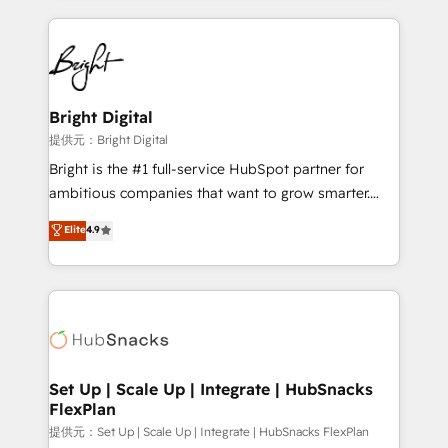
Growth-Driven Design Agency of the Year 🏆2015
automation, integration, and AI innovation to deliver
Became the 5th Agency to reach Diamond 🏆2014
lasting impact. We specialize in: • Turnkey and end-
HubSpot COS Performance Award 🏆2014 HubSpot
to-end HubSpot implementations • Onboarding for
COS Design Award 🏆2013 HubSpot Marketplace
Sales, Service, Marketing & Content Hubs • AI voice
Provider of the Year 🏆2011 Became a HubSpot
and chat agents, predictive automation, and smart
Bright Digital
Partner 📆Founded in 1997
workflows • Salesforce + HubSpot integration •
提供元：Bright Digital
Website design and CMS development • ERP
Bright is the #1 full-service HubSpot partner for
integration: SAP, NetSuite, Microsoft Dynamics, … •
ambitious companies that want to grow smarter.
Data cleansing and CRM migration from any
From HubSpot onboarding, to training, from
Elite
4.9
platform • Client/member portals built on HubSpot •
developing a new website to lead generation and
CaterSuite for the catering industry • Custom and
digital marketing; we do it all (and with great
complex integrations: SAM.gov, GovWin,
results)! In short, our services include: - HubSpot
QuickBooks, PandaDoc, ClickUp, Shopify, Mapsly,
consultancy: onboarding, training, data migration -
WooCommerce, BuilderTrend, and more Experience
HubSpot development: websites, custom modules,
the difference — reach out to see how AI + HubSpot
integrations - Marketing & sales solutions: digital
can transform your business.
marketing, advertising, campaigns, content and
Set Up | Scale Up | Integrate | HubSnacks
FlexPlan
design We connect people, data and technology to
improve customer experiences. With our bright
提供元：Set Up | Scale Up | Integrate | HubSnacks FlexPlan