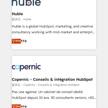
skills, processes, and internal team you need to
CRM Migrations using our in-house "HubScrub" Tool.
attract the right buyers, close deals faster, and grow
without outside dependencies. You’ll learn how to: •
Huble
Set up, audit, and organize your HubSpot portal •
提供元：Huble
Get your sales team fully using HubSpot • Track
Huble is a global HubSpot, marketing, and creative
pipeline and revenue across the entire buyer journey
consultancy working with mid-market and enterprise
• Build an in-house marketing team that drives
businesses. We go beyond implementation, shaping
Elite
4.9
growth • Create content and videos that attract
the strategy, processes, and teams that turn
buyers • Use AI to scale smarter Our coaching-led
HubSpot into a genuine growth engine. Named
approach works best for companies that are done
HubSpot's Global Partner of the Year in 2024,
with outsourcing and ready to build something that
consistently ranked among their top 5 partners
lasts. So if you're ready to become the most trusted
worldwide, and with over 15 years in the ecosystem,
voice in your market, let’s talk.
Huble has built a track record that speaks for itself.
One company, one operating model, delivering
Copernic - Conseils & intégration HubSpot
across offices and consulting teams in the UK, USA,
提供元：Copernic - Conseils & intégration HubSpot
Canada, Germany, France, Belgium, Singapore, and
Pas une agence. Un cabinet de conseil dédié
South Africa. Certified compliant with ISO/IEC
HubSpot depuis 10 ans. 30 consultants seniors, +500
27001:2022 and ISO 9001:2015 across all seven
clients, un ROI mesurable. Notre mission : faire de
Elite
4.9
international offices and 175+ employees.