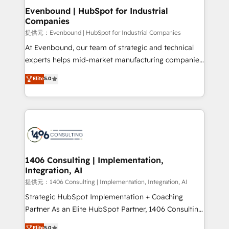
allowing companies to optimize processes and meet
Evenbound | HubSpot for Industrial
Companies
the needs of the customer. We are part of Impresoft
Group, a group of specialized and complementary
提供元：Evenbound | HubSpot for Industrial Companies
companies that divide their offer into 4
At Evenbound, our team of strategic and technical
Competence Centers: Smart Manufacturing,
experts helps mid-market manufacturing companies
Customer First, Enabling Technologies & Security.
achieve real growth. We specialize in delivering
Elite
5.0
The synergies generated by these integrations,
tailored solutions that drive results by leveraging
together with the combination of talents, skills,
HubSpot’s platform and data to fuel success.
solutions and services, have allowed the group to
Technical Solutions: - HubSpot Technical Consulting -
build an unrivaled offering portfolio on the market
HubSpot CRM Implementation - HubSpot
to accompany companies on their digital
Onboarding - Data Migration & Integrations -
transformation journey.
Technical Audit & Optimization Strategic Solutions: -
Revenue Operations - Inbound Marketing -
1406 Consulting | Implementation,
Integration, AI
Outbound Marketing - HubSpot CMS Website
Design & Development We empower our clients to
提供元：1406 Consulting | Implementation, Integration, AI
reach their full potential by providing transparent,
Strategic HubSpot Implementation + Coaching
relationship-driven support. With over 300 HubSpot
Partner As an Elite HubSpot Partner, 1406 Consulting
certifications and accreditations, we deliver both the
helps mid-market revenue teams transform how
Elite
5.0