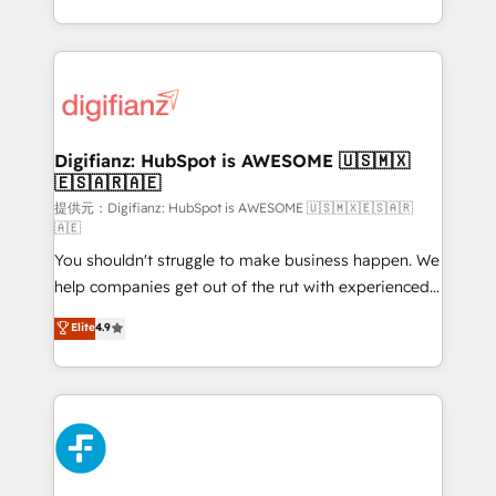
𝗯𝘂𝘀𝗶𝗻𝗲𝘀𝘀' button to get in touch (𝘸𝘦'𝘳𝘦 𝘴𝘶𝘱𝘦𝘳
growth. We modernise platforms, streamline
𝘳𝘦𝘴𝘱𝘰𝘯𝘴𝘪𝘷𝘦)
operations that are causing inefficiencies, improve
customer experiences, integrate systems, and
supercharge revenue operations Key services: • CRM
Implementation • Systems Integration • Digital
Transformation / Web Development • RevOps &
Digifianz: HubSpot is AWESOME 🇺🇸🇲🇽
🇪🇸🇦🇷🇦🇪
Sales Consulting • Marketing Automation What
makes us different? 🚀 Top 0.5% of global HubSpot
提供元：Digifianz: HubSpot is AWESOME 🇺🇸🇲🇽🇪🇸🇦🇷
🇦🇪
agencies ⚙️ The strongest technical ability and
You shouldn't struggle to make business happen. We
integration capabilities 💼 Consultative, long-term
help companies get out of the rut with experienced,
partners who will embed ourselves into your
process-oriented teams implementing HubSpot
business, processes and systems 🏢 We specialise in
Elite
4.9
Marketing, Sales, Service, CMS and Operations Hub,
working with mid-market and enterprise
so selling and actually engaging with your customers
organisations, global organisations and those with
feels easy and pain-free. We are a top ranked
complex use cases 🏆 CRM Implementation,
HubSpot Elite Partner, winner of Rookie of the Year
Platform Enablement, Custom Integration and
and Customer First Awards, 4.9/5 rating in HubSpot
Onboarding Accredited 🔐 ISO27001 & ISO9001
Reviews and 4.9/5 rating in Clutch Reviews. Digifianz
Certified