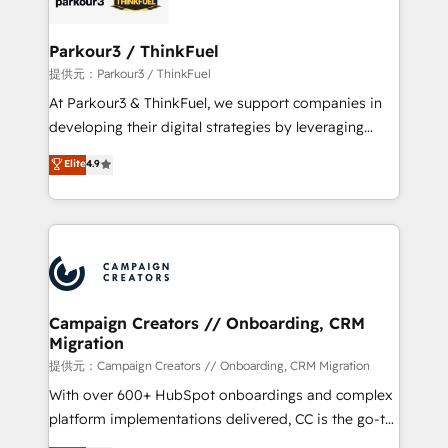
automation, and revenue intelligence to help
companies scale faster and smarter. 🔹 BOOMS:
Parkour3 / ThinkFuel
Demand generation for all your buyers With BOOMS,
提供元：Parkour3 / ThinkFuel
you invest in 100% of your buyers, accelerating your
At Parkour3 & ThinkFuel, we support companies in
growth and positioning yourself as an undisputed
developing their digital strategies by leveraging
leader. 🔹 BOOST: Optimize your digital
technologies and automating their marketing and
Elite
4.9
transformation process A methodology designed to
sales processes to generate growth. Our offer spans
implement HubSpot effectively and optimize your
from Strategy to Operations. We specialize in CRM
digital processes. 🔹 Trusted by Industry Leaders
onboarding and implementation, web design, sales
With an average rating of 4.9/5 and a proven track
& marketing automation, and digital marketing. With
record of business transformation, our growth-first
extensive experience working with tech companies
approach has helped brands dominate their
and manufacturers since 2002, we are committed to
markets.
empowering our clients and developing their
Campaign Creators // Onboarding, CRM
Migration
autonomy. Get to grips with HubSpot through
guided implementation and seamless integration of
提供元：Campaign Creators // Onboarding, CRM Migration
the CRM platform into your digital ecosystem. Would
With over 600+ HubSpot onboardings and complex
you like support in deploying your inbound
platform implementations delivered, CC is the go-to
marketing strategy? We'll provide support tailored
Elite Solutions Partner for businesses ready to