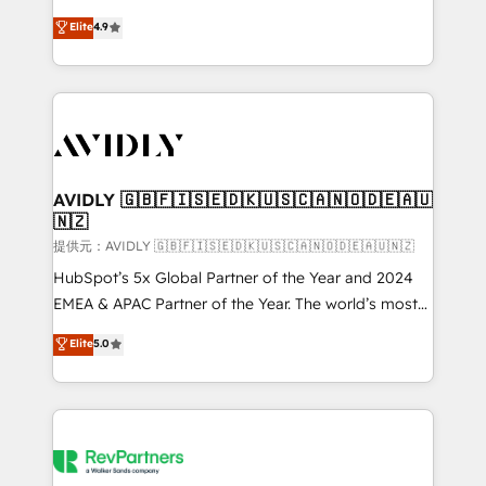
Strategy: Activate Breeze Agents, configure HubSpot
North America. Avec plus de 115 experts en
Elite
4.9
AI, & maximize AEO with tailored AI services. 🧩
marketing automation, Growth, Revops, CRM et
Integrations: Extend HubSpot with custom
webdesign. Markentive is both a consulting firm, a
integrations, hosting, & maintenance.
digital agency and an integrator. With over 115
experts in marketing automation, growth, revops,
CRM and webdesign (We focus on EMEA - USA
customers).
AVIDLY 🇬🇧🇫🇮🇸🇪🇩🇰🇺🇸🇨🇦🇳🇴🇩🇪🇦🇺
🇳🇿
提供元：AVIDLY 🇬🇧🇫🇮🇸🇪🇩🇰🇺🇸🇨🇦🇳🇴🇩🇪🇦🇺🇳🇿
HubSpot’s 5x Global Partner of the Year and 2024
EMEA & APAC Partner of the Year. The world’s most
experienced and fully accredited HubSpot Solutions
Elite
5.0
Partner. 🚀 With 2,750+ HubSpot projects delivered
and 370+ specialists across EMEA, APAC and NAM,
we de-risk complex CRM programmes and
accelerate ROI across every HubSpot Hub. 🧭 From
multi-region migrations to AI-powered automation,