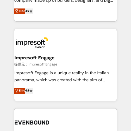
company made up of builders, designers, and big
years as a HubSpot partner. • 2023 Impact Awards:
thinkers. We blend strategy, design, and
Elite
4.9
Platform Migration Excellence. • Top 3 Partner of the
development—always fueled by curiosity—to turn
Year LATAM 2022, 2023, 2024, 2025. • Partner of the
ideas, opportunities, and challenges into meaningful
Year 2024. • Organizer of Aliados.ai (AI, marketing &
experiences. To us, technology is more than just
tech global congress). 👉 Ready to scale your
code; it’s about creating things that are useful, cool,
business with HubSpot? Let Cebra’s experts help
and—most importantly—simple. That’s why we lean
you grow faster, smarter, and with impact.
into bold ideas and shape them into thoughtful
products and strategies that actually make a
Impresoft Engage
difference.
提供元：Impresoft Engage
Impresoft Engage is a unique reality in the Italian
panorama, which was created with the aim of
putting Customer Experience at the center by
Elite
4.9
creating digital environments capable of integrating
people, processes and data. We offer the best
digital solutions on the market, ranging from CRM
processes and technologies to digital strategy, from
marketing automation to online and offline sales
processes through Customer Service Management,