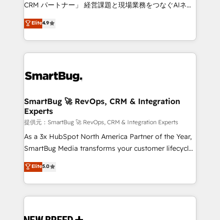
Move from any legacy CRM. Zero downtime, full data
CRM パートナー」 経営課題と現場業務をつなぐAIネイ
integrity. ➤ Implementation: Configure HubSpot to
ティブ・エージェンシーとして、HubSpot Eliteの実装
Elite
4.9
run your revenue process. Sales, marketing, and
力で顧客フロント業務を再設計します。 💡 100inc は何
service wired together. ➤ AI and Integrations: Layer
をする会社か？ HubSpotを共通基盤に、AIエージェン
Breeze AI, custom agents, and APIs to remove
トを組み込んだ顧客フロント業務（マーケティング・営
manual work. ➤ Ongoing Management: Monthly
業・CS）を組織全体で設計・実装する日本のAIネイテ
tune-ups, feature rollouts, adoption coaching. Buying
ィブ・エージェンシーです。事業部・グループ会社・部
HubSpot, switching to it, or reviving a stale portal?
門が分立する組織で、データと業務プロセスのサイロ化
We are built for the work.
を、CRMを軸とした全社共通基盤に再構築します。意
SmartBug 🚀 RevOps, CRM & Integration
Experts
思決定者・PMO・現場担当者に並走します。 1️⃣
HubSpot導入・活用支援 顧客データの一元化から、
提供元：SmartBug 🚀 RevOps, CRM & Integration Experts
GTMの見える化・自動化まで。全Hub統合運用、デー
As a 3x HubSpot North America Partner of the Year,
タ品質設計、グループ横断のCRM統合に対応します。
SmartBug Media transforms your customer lifecycle
2️⃣ AIエージェント組織構築 営業・マーケティング業務
into a revenue engine. Our unified ecosystem
Elite
5.0
の一部をAIが自律実行する組織への移行を設計・実装。
includes specialized divisions Globalia (AI &
Breeze・Claude等をHubSpotと連携させ、役割定義・
Software) and Point Success Media (Paid Media),
運用ルール・成果指標まで含めて設計します。 3️⃣ 全社
making this the official home for all three brands. 🔄
DX × AI推進のPMO伴走支援 複数部門をまたぐDX×AI変
Implementation & Integration - Seamless migrations
革を、構想から実装・定着までPMOとして主導。「設
and system integrations powered by Globalia’s