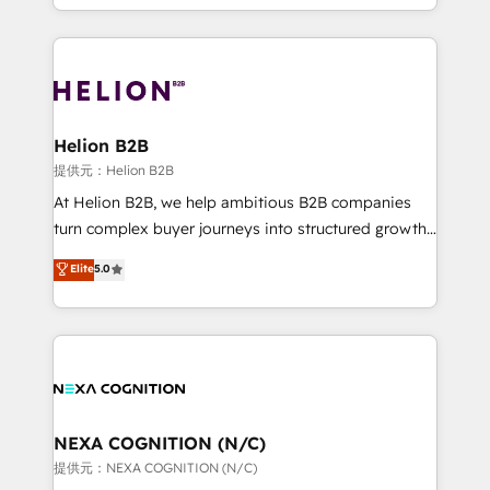
to HubSpot New lead generation strategies Time-
implementation. And we deliver best practice across
saving automations Fresh growth campaigns Robust
the whole HubSpot platform, covering marketing,
help desk Unified revenue operations Dynamic
sales, service, CMS and integrations. We work with
website development Award-winning creative
all businesses, from start-up to Enterprise, and have
design We live and breathe HubSpot and are ready
delivered the largest HubSpot implementations in
to take on real challenges!
the world. Our human approach to digital
Helion B2B
transformation is designed for businesses who want
提供元：Helion B2B
to grow. And we're passionate about APAC
At Helion B2B, we help ambitious B2B companies
businesses leading the world in technology, agility
turn complex buyer journeys into structured growth
and productivity. We also have a proven track
engines. With deep experience in B2B SaaS,
Elite
5.0
record migrating businesses from CRM & Marketing
manufacturing, FinTech, MedTech, and consulting, we
Platforms such as Salesforce, Dynamics, Pipedrive,
specialize in lead generation and aligning marketing
and Marketo onto HubSpot. Our methodology
and sales around the customer. As a HubSpot Elite
literally transforms the way the businesses we work
Partner, we’re experts in data architecture,
with attract and retain customers, manage their
migrations, integrations, and process mapping. Our
business people and processes, and how they
approach is hands-on and collaborative, rooted in
service their customers.
real industry insight and a deep understanding of
NEXA COGNITION (N/C)
B2B challenges. From onboarding to enterprise CRM
提供元：NEXA COGNITION (N/C)