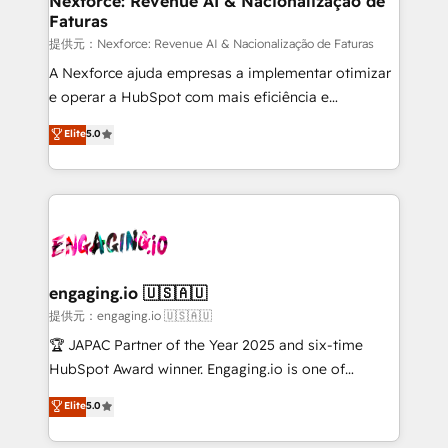
Nexforce: Revenue AI & Nacionalização de
Faturas
objects, automations, and integrations built for
growth. 🚀 AI-Driven GTM Orchestration Unify
提供元：Nexforce: Revenue AI & Nacionalização de Faturas
HubSpot with LinkedIn, WhatsApp, email, paid
A Nexforce ajuda empresas a implementar otimizar
media, and AI voice to drive pipeline. 🤖 AI Custom
e operar a HubSpot com mais eficiência e
Agent Development Deploy AI agents for
previsibilidade de receita. Combinamos Revenue
Elite
5.0
prospecting, follow-ups, service triage, and
Operations (RevOps) e Inteligência Artificial para
knowledge retrieval—built in HubSpot. ⚡ Fast-Track
estruturar processos integrar sistemas organizar
& Growth-Track Services Fast-Track: Rapid HubSpot
dados e automatizar operações. O objetivo é
onboarding in weeks Growth-Track: Unlock
transformar a HubSpot em um verdadeiro sistema
advanced optimization & adoption 📍 São Paulo, BR
operacional de receita conectando equipes
• Des Moines, IA • New York, NY
tecnologia e dados em uma operação integrada.
Também somos distribuidores oficiais da HubSpot
engaging.io 🇺🇸🇦🇺
e de mais de 150 softwares globais permitindo
提供元：engaging.io 🇺🇸🇦🇺
contratar e pagar a HubSpot em reais com nota
🏆 JAPAC Partner of the Year 2025 and six-time
fiscal no Brasil e gerar economia de até 50% na
HubSpot Award winner. Engaging.io is one of
contratação de softwares internacionais.
HubSpot’s most experienced Agency Partners
Elite
5.0
Oferecemos ainda agentes de IA especializados em
globally, delivering complex HubSpot
HubSpot que automatizam tarefas executam rotinas
implementations for 16+ years. With 700+ projects