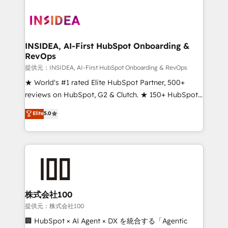
INSIDEA, AI-First HubSpot Onboarding &
RevOps
提供元：INSIDEA, AI-First HubSpot Onboarding & RevOps
★ World's #1 rated Elite HubSpot Partner, 500+
reviews on HubSpot, G2 & Clutch. ★ 150+ HubSpot
Certified Experts & Trainers across the team ★
Elite
5.0
1,500+ implementations across five continents ★ AI-
First, RevOps-led, Onboarding obsessed ★
Company of the Year 2024/25 INSIDEA helps
growing companies turn HubSpot into a revenue
engine. We onboard your team, migrate your data,
and build AI-powered workflows that drive adoption
from week one, in your time zone. What we do ➤
株式会社100
Onboarding: Live in weeks, with workflows built
提供元：株式会社100
around your business, not a template. ➤ Migration:
🏢 HubSpot × AI Agent × DX を統合する「Agentic