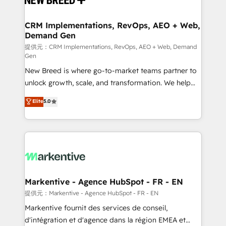
定の代行ではなく、設計の責任」を引き受け、部門横断
technical development team. - 19 HubSpot-certified
の統合・浸透・変革管理を実行します。 ▸ CMS戦略設
trainers to drive platform adoption. 📈 Revenue
CRM Implementations, RevOps, AEO + Web,
計・構築：リード獲得・CVR・SEOを前提にした情報設
Demand Gen
Generation - Full-funnel marketing and high-
計・導線設計・テンプレート設計をContent Hubで一体
performance advertising via Point Success Media. -
提供元：CRM Implementations, RevOps, AEO + Web, Demand
Gen
提供。 ▸ 既存CRM・MAからの移行支援：Salesforce・
Expert deployment of Breeze AI and custom agents
Marketo・Pardot等からの移行、カスタム設計、履歴
New Breed is where go-to-market teams partner to
to automate growth. 🏆 Elite Excellence - 8 platform
データ移行と活用設計まで。 ▸ AEO対応：ChatGPT・
unlock growth, scale, and transformation. We help
accreditations and deep HIPAA-compliance
Perplexity等のAI検索からの流入・引用を前提にコンテ
companies activate HubSpot’s AI-powered
expertise. - A team of 250+ experts dedicated to
Elite
5.0
ンツとサイト構造を最適化。 🏆 なぜ100incを選ぶの
customer platform and operationalize HubSpot’s
your resilient growth.
か？ ✓ HubSpot Eliteパートナー認定 ✓ HubSpotアワ
Loop Marketing framework through expert-led
ード受賞・HUGリーダー ✓ ISO27001:2022 /
services, smart agents, and purpose-built apps,
ISO9001:2015 取得 ✓ 400社以上の導入実績 ✓
tailored to your business. Together, we unlock
HubSpot大百科 出版 CRM・AI活用に関するご相談、現
results, fast. ⚙️CRM & RevOps: Align all Hubs to your
状整理の壁打ちなど、構想段階からお気軽にお問い合わ
buyer journey for clean data, scalability, & reporting.
せください。
🎯Demand Gen & ABM: Drive pipeline with inbound,
Markentive - Agence HubSpot - FR - EN
ABM, AEO, SEO, & paid media. 👩‍💻Web Design:
提供元：Markentive - Agence HubSpot - FR - EN
Build high-performing websites with UX, messaging,
Markentive fournit des services de conseil,
& conversion strategy that drive results. 🤖AI
d'intégration et d'agence dans la région EMEA et