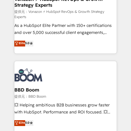
Strategy Experts
pour aligner les équipes marketing, commerciales et
support client (data migration, synchronisation API,
提供元：Vonazon ⚡ HubSpot RevOps & Growth Strategy
Experts
audit et maintenance) ➤ La création de sites internet
As a HubSpot Elite Partner with 150+ certifications
de conversion qui transforment les visiteurs en
and over 5,000 successful client engagements,
opportunités d'affaires ➤ La mise en place de
Vonazon turns marketing complexity into
stratégies d'acquisition marketing (SEO, SEA,
Elite
5.0
measurable, scalable growth. From onboarding to
inbound, automatisation marketing, ABM, IA,
enterprise-grade campaigns, our in-house team
emailing) Informations clés : - 10 ans d'expérience -
builds scalable strategies that drive long-term
100+ intégrations CRM HubSpot réussies - 40
revenue. ⚙️ HubSpot Integration & Optimization •
experts conseil - 150 certifications HubSpot
Seamless CRM, CMS, and automation setup •
cumulées
Complex platform migrations and data cleanups •
Custom APIs and third-party integrations 📈 End-to-
BBD Boom
End Revenue Acceleration • Lifecycle marketing and
提供元：BBD Boom
pipeline growth programs • Sales enablement tools
💥 Helping ambitious B2B businesses grow faster
and CRM optimization • Retention strategies with
with HubSpot. Performance and ROI focused. 💥
customer journey mapping 🏅 Elite-Level HubSpot
BBD Boom is the HubSpot partner that can help you
Elite
5.0
Execution • 750+ onboardings and 2,000+
to HubSpot Better. We work with your teams to
implementations • Deep expertise across marketing,