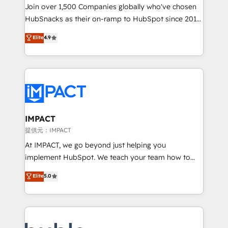
people, exciting ideas and can-do mentality, we
Join over 1,500 Companies globally who've chosen
ensure revenue growth on a daily basis. So tell us
HubSnacks as their on-ramp to HubSpot since 2014
your challenge; our passionate and growth driven
Simple pay-as-you-go plans that accelerate value...
Elite
4.9
team of 100+ experts is ready for you! Driving digital
1️⃣ Set Up | Onboarding New or Check-fixing existing
growth | www.brightdigital.com
HubSpot portals 2️⃣ Scale Up | 100% HubSpot Task
Execution... Global 24/7 ... All Experts 3️⃣ Integrate |
your entire Tech Stack with Custom Integrations
Slash months from your API Integration project... ⬅️
Click "Contact Business" ⬅️ to access 150+ Kickstart
Integration templates that put HubSpot in the center
IMPACT
of your tech stack, syncing... 🛍️ Shopify or
提供元：IMPACT
WooCommerce 💲 Stripe or Paypal 💰 Sage or
At IMPACT, we go beyond just helping you
Netsuite 🤖 Google or Microsoft ✍️ DocuSign or
implement HubSpot. We teach your team how to
PandaDoc 🌐 Avalara or Quaderno HubSnacks holds
master it. As the creators of the Endless Customers
Elite
5.0
the rare Advanced "Custom Integrations"
System™ (the next evolution of They Ask, You
Accreditation, securely sync data across... 🔄 any
Answer), we’re the only HubSpot partner built
apps, in any direction. Stuck on your old CRM..?
entirely around coaching and training. That means
Migrate | seamlessly off your old CRM onto a clean
we don’t do the work for you; we help you build the
new HubSpot portal with Advanced Website and