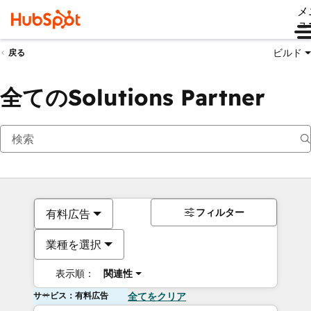
メ
ュ
ビルド
戻る
全てのSolutions Partner
フィルター
有料広告
業種を選択
表示順：
関連性
サービス：有料広告
全てをクリア