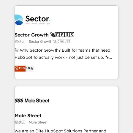
no CRM e mantêm os dados organizados, como um
completed across APAC and North America, we help
especialista operando a plataforma 24/7. Hoje 300+
mid-market and enterprise organisations with CRM
empresas em 13 países utilizam a Nexforce. Somos
migrations, custom integrations, data architecture,
a maior parceira da HubSpot na América Latina e
automation, and portal builds. We specialise in
líder no ranking global de sucesso do cliente da
Salesforce, Microsoft Dynamics, and legacy CRM
Sector Growth 🚀🇨🇦🇺🇸
HubSpot.
migrations; custom integrations with platforms
提供元：Sector Growth 🚀🇨🇦🇺🇸
including Ticketmaster, Ticketek, SevenRooms,
🚀 Why Sector Growth? Built for teams that need
NetSuite, Snowflake, and Salesforce; HubSpot CMS
HubSpot to actually work - not just be set up. 🔧
development; AI automation; and data services. As
HubSpot Experts: Onboarding, migrations,
Elite
5.0
a Ticketmaster Nexus Partner, we deliver advanced
automation, and training built for adoption. ⚡ Highly
sports and events integrations in the HubSpot
Technical Execution: ERP, EMR and Custom
ecosystem. We also build and maintain proprietary
Integrations; complex builds delivered in weeks, not
HubSpot apps including JinnSync. Our credentials
months. 🤖 AI Consulting & Agents: AI-powered
include five HubSpot Academy accreditations, six
workflows; automation agents; process optimization
HubSpot Awards, recognition in Financial Services
inside HubSpot. 🏆 Industry Experience: 🏥
and Real Estate, and 80+ five-star reviews.
Healthcare: HIPAA implementations; secure data
Mole Street
workflows 💼 Financial Services: compliant
提供元：Mole Street
workflows; audit-ready reporting ⚖️ Legal: client
We are an Elite HubSpot Solutions Partner and