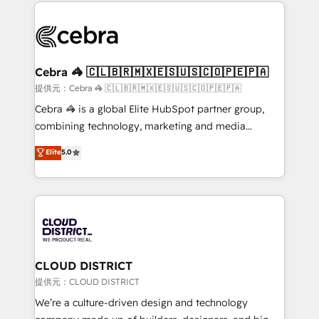
100+ seamless migrations from 15+ different CRMs
OneMetric that matters most: revenue.
✨ 100,000+ hours in HubSpot projects, 75+ full Hub
implementations, and 5,000+ pages ✨ CS: Clients
generating 7-digit MRR from inbound campaigns ✨
CS: 245% organic growth & +751% new visitors for a
Cebra 🦓 🇨🇱🇧🇷🇲🇽🇪🇸🇺🇸🇨🇴🇵🇪🇵🇦
full-funnel HubSpot project ✨ CS: 415% conversion
提供元：Cebra 🦓 🇨🇱🇧🇷🇲🇽🇪🇸🇺🇸🇨🇴🇵🇪🇵🇦
boost with a new HubSpot site Recognized leaders:
Cebra 🦓 is a global Elite HubSpot partner group,
🏆 HubSpot Platform Migration Impact Award 🏆
combining technology, marketing and media
Clutch HubSpot Global Leader 🏆 Finalist: HubSpot
expertise across Latin America and Southern
Elite
5.0
Inbound Campaign of the Year 🏆 Gold AVA Digital
Europe, with teams across 7 countries. Born in Chile,
Award for Best Website 🌟 Accreditations: CRM
we combine local insight with international reach to
Implementation, HubSpot Content Experience, CRM
help businesses grow through technology, creativity,
Data Migration & Custom Integration
AI and strategy. For over 12 years, we’ve delivered
500+ HubSpot implementations, building end-to-
end solutions that integrate CRM, AI automation,
inbound and loop marketing, content, and digital
CLOUD DISTRICT
creativity. Our multicultural team works in Spanish,
提供元：CLOUD DISTRICT
Portuguese, and English to design scalable strategies
We’re a culture-driven design and technology
that drive measurable growth. 🌎 Highlights: • 10+