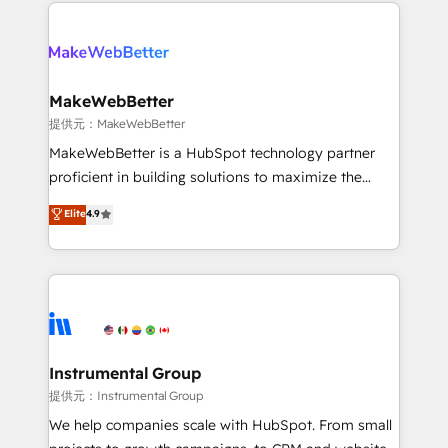
service creative agencies in the HubSpot
addicts to HubSpot evangelists 🧡 Don't hire a
ecosystem, we blend strategy, technology, & award-
marketing agency for an Ops problem. Don't hire a
winning design to build scalable, globally
technical agency for a growth problem. Hire a
regionalized HubSpot websites, integrated
partner built to solve both.
marketing campaigns, & RevOps frameworks that
MakeWebBetter
fuel long-term success We connect the entire
提供元：MakeWebBetter
customer lifecycle through seamless integrations,
MakeWebBetter is a HubSpot technology partner
ensure long-term adoption with change-
proficient in building solutions to maximize the
management programs, and align marketing, sales,
operational efficiency of HubSpot. The fastest-
Elite
4.9
and service to drive sustainable growth With 6 key
growing tech-enabler & facilitator, MakeWebBetter,
HubSpot accreditations and experience across
hands you the blend of HubSpot expertise &
hundreds of organizations in dozens of industries,
eminent solutions & integrations. Trust us to
there’s a good chance one of our globally integrated
streamline your HubSpot experience. 🚀HubSpot
teams has worked with clients just like you Let’s
Elite Partners with 10+ years of HubSpot experience
explore whether S2 is the partner you’ve been
🤝HubSpot Premier Integration partner 🤝Google
looking for...and get your next big initiative moving!
Premier Partner 2023 🌟5 HubSpot Accreditations 🌟
Instrumental Group
Won HubSpot Theme Challenge 2021 🌟INBOUND’19
提供元：Instrumental Group
HubSpot Rising Star Why us? Harnessing the full
We help companies scale with HubSpot. From small
potential of the powerful HubSpot CRM. ✔️A team of