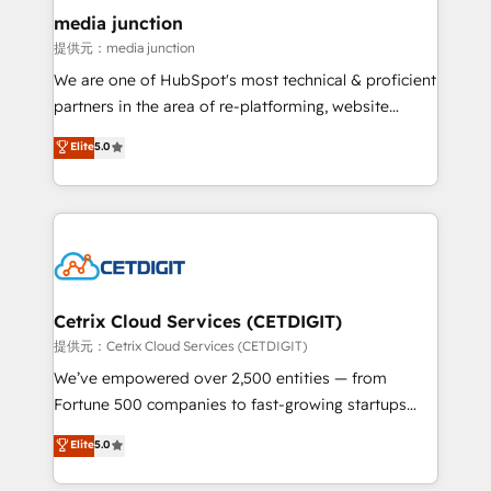
Mexico, USA, and Portugal—we've executed over a
media junction
hundred successful operations. Our approach,
提供元：media junction
rooted in RevOps principles, integrates analysis,
We are one of HubSpot's most technical & proficient
training, planning, and qualification. Leveraging
partners in the area of re-platforming, website
technology, data analytics, CRM optimization, and
design & development. We specialize in multi-hub
Elite
5.0
inbound marketing tactics, we focus on
implementations for mid-market & enterprise
understanding, nurturing, and converting leads.
companies. We are woman-owned, powered by
Partner with us to unlock your business's full
coffee, and we ❤️ dogs. We produce award-winning
potential and achieve sustained growth in today's
work for our clients. 🏆2023 Technical Expertise
competitive market.
Impact Award 🏆2022 Technical Expertise Impact
Award 🏆2022 Platform Migration Excellence Impact
Award 🏆2020 Elite Solutions Partner 🏆2019
Cetrix Cloud Services (CETDIGIT)
Integrations HubSpot Impact Award 🏆2019
提供元：Cetrix Cloud Services (CETDIGIT)
Marketing Enablement HubSpot Impact Award 🏆
We’ve empowered over 2,500 entities — from
2018 Website Design HubSpot Impact Award 🏆2017
Fortune 500 companies to fast-growing startups
Website Design HubSpot Impact Award 🏆2016
and nonprofits — to streamline operations, scale
Elite
5.0
Growth-Driven Design Agency of the Year 🏆2016
revenue, and unlock the full potential of HubSpot.
Sales Enablement HubSpot Impact Award 🏆2015
With deep technical and industry expertise, we fuse