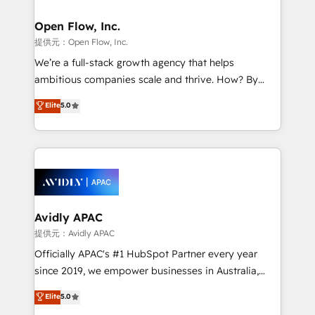
Brussels, Munich, Cologne "Köln", Paris, Amsterdam
and Stockholm Elixir is a first mover and leader
Open Flow, Inc.
when it comes to HubSpot sales and service
提供元：Open Flow, Inc.
implementations, highly renowned for our business
We’re a full-stack growth agency that helps
acumen, process (re-)design experience and a
ambitious companies scale and thrive. How? By
massive amount of success stories in this area. We
upgrading and streamlining every single revenue-
Elite
5.0
integrate HubSpot with complex solutions like SAP,
generating aspect of your business. We’re proud
MicroSoft, custom solutions,... Our company also has
HubSpot Elite Solutions Partners and devout CRM
strong experience with HubSpot UI extensions,
nerds who can harness HubSpot’s custom digital
mobile apps for Field Service Mgt and Retail
tools to improve each touchpoint of your customer
execution, CPQ, customer portals and HubSpot CMS
experience. Working hand-in-hand with your team,
developments. And we're champions when it comes
we’ll assemble a RevOps machine that drives more
to complex data migrations.
traffic, generates better leads and crushes your
Avidly APAC
revenue goals. We've worked with thousands of
提供元：Avidly APAC
HubSpot customers and we'd love to work with you
Officially APAC's #1 HubSpot Partner every year
too! Clients come to us for: Advanced CRM solutions
since 2019, we empower businesses in Australia,
System Integrations both Custom and Native to
New Zealand, and globally to realise their full
Elite
5.0
HubSpot Data System Migrations between systems
potential through enterprise HubSpot CRM