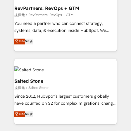
we turn complexity into clarity, human at global
scale. 🏆 HubSpot’s CEO called us “the partner of the
RevPartners: RevOps + GTM
future.” Others agree it is proof of trust built through
提供元：RevPartners: RevOps + GTM
measurable impact.
You need a partner who can connect strategy,
systems, data, & execution inside HubSpot. We
bridge the gap where most agencies fall short by
Elite
5.0
combining GTM strategy with technical execution to
solve the right problem with the right solution. As the
only firm in the world to hold Elite Partner
Accreditations with both HubSpot and Clay, our
clients gain a unique advantage in CRM architecture,
pipeline generation, data intelligence, and go-to-
Salted Stone
market execution. Why B2B Businesses Choose RP: -
提供元：Salted Stone
Secure: Soc2 compliant 🛡️ - Pricing: Implementations
Since 2012, HubSpot’s largest customers globally
starting at $1,5k 💵 - Speed: Launch in 14 days ⚡ -
have counted on S2 for complex migrations, change
Global: 250 professionals across five continents 🌐 -
management, systems integration, and creative
Scale: Fastest tiering Elite HubSpot Partner 🪴 -
Elite
5.0
solutions that deliver measurable impact and
Sales Hub: More implementations than any other
transform brand experiences As one of the few full-
Partner 💻 - Migrations: We convert Salesforce