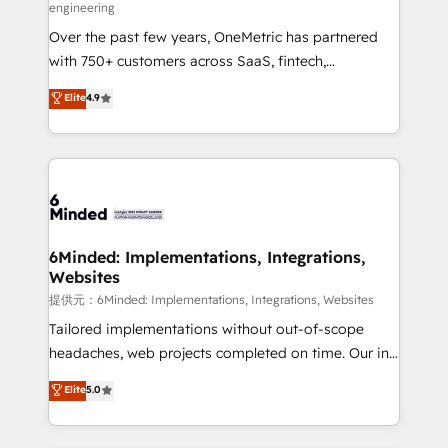
engineering
HubSpot Partner since 2012 • 2022 EMEA Impact
Over the past few years, OneMetric has partnered
Award: Best Integration • 150+ successful HubSpot
with 750+ customers across SaaS, fintech,
projects • Clients in 30+ industries • Proprietary
healthcare, real estate, and other industries. With
technology for integrations • Multilingual team:
Elite
4.9
150+ HubSpot-certified experts, we deliver scalable
English, Spanish, Portuguese & Italian 👉 Grow
solutions to complex GTM and RevOps challenges.
smarter with AI and HubSpot.
Our Expertise 🔹 Onboarding & Implementation:
Accredited HubSpot Partner, ensuring smooth setup
tailored to your GTM motion. 🔹 Migrations:
Accredited HubSpot Partner, ensuring migration
from other CRMs to HubSpot without data loss or
6Minded: Implementations, Integrations,
Websites
downtime. 🔹 RevOps Strategy: Align teams,
processes, and data to drive revenue efficiency. 🔹
提供元：6Minded: Implementations, Integrations, Websites
Integrations: Connect HubSpot with your tech stack
Tailored implementations without out-of-scope
for better adoption. 🔹 Custom Solutions: Build
headaches, web projects completed on time. Our in-
tailored apps, workflows, and configurations. We are
house team of certified CRM architects, experts,
Elite
5.0
SOC 2 Type II and ISO 27001 certified, reinforcing
developers, designers, and marketers handles all
our commitment to data security and compliance. At
aspects of your HubSpot. ✨ 400+ global clients ✨
OneMetric, we help revenue teams focus on the