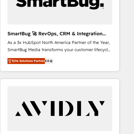
SmartBug 🚀 RevOps, CRM & Integration
Experts
As a 3x HubSpot North America Partner of the Year,
SmartBug Media transforms your customer lifecycle
into a revenue engine. Our unified ecosystem
Elite Solutions Partner
5.0
includes specialized divisions Globalia (AI &
Software) and Point Success Media (Paid Media),
making this the official home for all three brands. 🔄
Implementation & Integration - Seamless migrations
and system integrations powered by Globalia’s
technical development team. - 19 HubSpot-certified
trainers to drive platform adoption. 📈 Revenue
Generation - Full-funnel marketing and high-
performance advertising via Point Success Media. -
Expert deployment of Breeze AI and custom agents