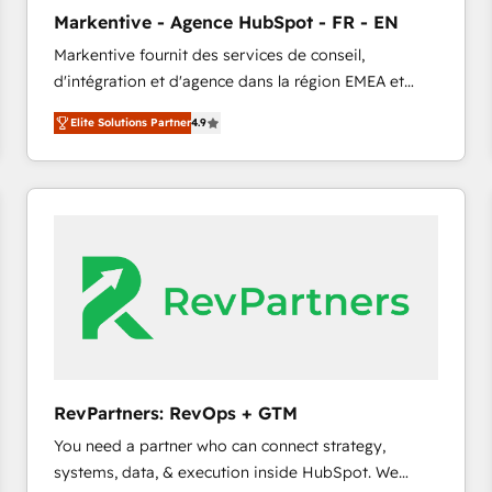
タ品質設計、グループ横断のCRM統合に対応します。
Markentive - Agence HubSpot - FR - EN
2️⃣ AIエージェント組織構築 営業・マーケティング業務
Markentive fournit des services de conseil,
の一部をAIが自律実行する組織への移行を設計・実装。
d'intégration et d'agence dans la région EMEA et
Breeze・Claude等をHubSpotと連携させ、役割定義・
North America. Avec plus de 115 experts en
運用ルール・成果指標まで含めて設計します。 3️⃣ 全社
Elite Solutions Partner
4.9
marketing automation, Growth, Revops, CRM et
DX × AI推進のPMO伴走支援 複数部門をまたぐDX×AI変
webdesign. Markentive is both a consulting firm, a
革を、構想から実装・定着までPMOとして主導。「設
digital agency and an integrator. With over 115
定の代行ではなく、設計の責任」を引き受け、部門横断
experts in marketing automation, growth, revops,
の統合・浸透・変革管理を実行します。 ▸ CMS戦略設
CRM and webdesign (We focus on EMEA - USA
計・構築：リード獲得・CVR・SEOを前提にした情報設
customers).
計・導線設計・テンプレート設計をContent Hubで一体
提供。 ▸ 既存CRM・MAからの移行支援：Salesforce・
Marketo・Pardot等からの移行、カスタム設計、履歴
データ移行と活用設計まで。 ▸ AEO対応：ChatGPT・
Perplexity等のAI検索からの流入・引用を前提にコンテ
ンツとサイト構造を最適化。 🏆 なぜ100incを選ぶの
RevPartners: RevOps + GTM
か？ ✓ HubSpot Eliteパートナー認定 ✓ HubSpotアワ
You need a partner who can connect strategy,
ード受賞・HUGリーダー ✓ ISO27001:2022 /
systems, data, & execution inside HubSpot. We
ISO9001:2015 取得 ✓ 400社以上の導入実績 ✓