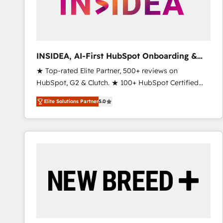
INSIDEA, AI-First HubSpot Onboarding &
RevOps
★ Top-rated Elite Partner, 500+ reviews on
HubSpot, G2 & Clutch. ★ 100+ HubSpot Certified
Experts & Trainers across the team ★ 1,500+
Elite Solutions Partner
5.0
implementations across five continents ★ AI-First,
RevOps-led, Onboarding obsessed ★ Company of
the Year 2024/25 INSIDEA helps growing companies
turn HubSpot into a revenue engine. We onboard
your team, migrate your data, and build AI-powered
workflows that drive adoption from week one, in
your time zone. What we do ➤ Onboarding: Live in
weeks, with workflows built around your business,
not a template. ➤ Migration: Move from any legacy
CRM. Zero downtime, full data integrity. ➤