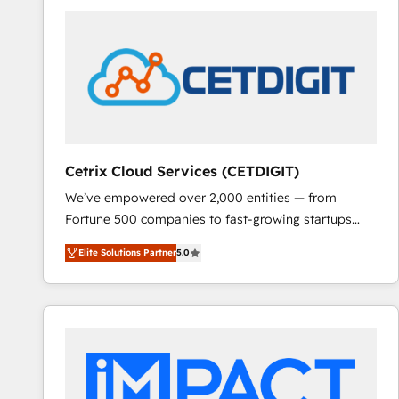
Cetrix Cloud Services (CETDIGIT)
We’ve empowered over 2,000 entities — from
Fortune 500 companies to fast-growing startups
and nonprofits — to streamline operations, scale
Elite Solutions Partner
5.0
revenue, and unlock the full potential of HubSpot.
With deep technical and industry expertise, we fuse
automation, integration, and AI innovation to deliver
lasting impact. We specialize in: • Turnkey and end-
to-end HubSpot implementations • Onboarding for
Sales, Service, Marketing & Content Hubs • AI voice
and chat agents, predictive automation, and smart