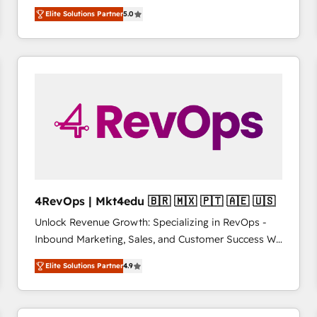
bridge the gap where most agencies fall short by
HubSpot大百科 出版 CRM・AI活用に関するご相談、現
Elite Solutions Partner
5.0
combining GTM strategy with technical execution to
状整理の壁打ちなど、構想段階からお気軽にお問い合わ
solve the right problem with the right solution. As the
せください。
only firm in the world to hold Elite Partner
Accreditations with both HubSpot and Clay, our
clients gain a unique advantage in CRM architecture,
pipeline generation, data intelligence, and go-to-
market execution. Why B2B Businesses Choose RP: -
Secure: Soc2 compliant 🛡️ - Pricing: Implementations
starting at $1,5k 💵 - Speed: Launch in 14 days ⚡ -
Global: 75+ RPers across five continents 🌐 - Scale:
Largest organically grown & fastest tiering Elite
4RevOps | Mkt4edu 🇧🇷 🇲🇽 🇵🇹 🇦🇪 🇺🇸
HubSpot Partner 🪴 - Sales Hub: More
Unlock Revenue Growth: Specializing in RevOps -
implementations than any other Partner 💻 -
Inbound Marketing, Sales, and Customer Success We
Migrations: We convert Salesforce addicts to
specialize in driving revenue growth for companies
HubSpot evangelists 🧡 Don't hire a marketing
Elite Solutions Partner
4.9
across industries through tailored marketing, sales,
agency for an Ops problem. Don't hire a technical
and customer success strategies, utilizing RevOps
agency for a growth problem. Hire a partner built to
methodologies. As Latin America's largest HubSpot
solve both.