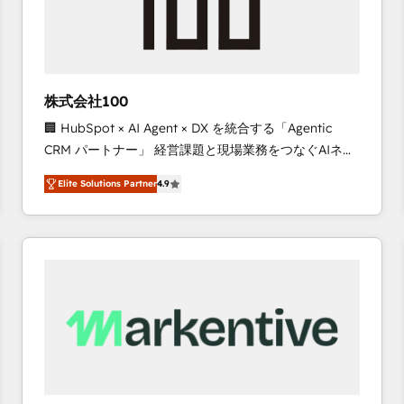
株式会社100
🏢 HubSpot × AI Agent × DX を統合する「Agentic
CRM パートナー」 経営課題と現場業務をつなぐAIネイ
ティブ・エージェンシーとして、HubSpot Eliteの実装
Elite Solutions Partner
4.9
力で顧客フロント業務を再設計します。 💡 100inc は何
をする会社か？ HubSpotを共通基盤に、AIエージェン
トを組み込んだ顧客フロント業務（マーケティング・営
業・CS）を組織全体で設計・実装する日本のAIネイテ
ィブ・エージェンシーです。事業部・グループ会社・部
門が分立する組織で、データと業務プロセスのサイロ化
を、CRMを軸とした全社共通基盤に再構築します。意
思決定者・PMO・現場担当者に並走します。 1️⃣
HubSpot導入・活用支援 顧客データの一元化から、
GTMの見える化・自動化まで。全Hub統合運用、デー